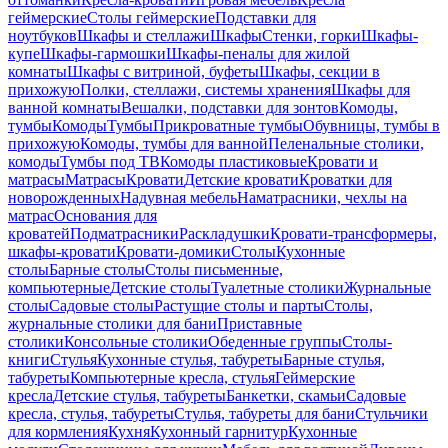
геймерские
Столы геймерские
Подставки для
ноутбуков
Шкафы и стеллажи
Шкафы
Стенки, горки
Шкафы-
купе
Шкафы-гармошки
Шкафы-пеналы для жилой
комнаты
Шкафы с витриной, буфеты
Шкафы, секции в
прихожую
Полки, стеллажи, системы хранения
Шкафы для
ванной комнаты
Вешалки, подставки для зонтов
Комоды,
тумбы
Комоды
Тумбы
Прикроватные тумбы
Обувницы, тумбы в
прихожую
Комоды, тумбы для ванной
Пеленальные столики,
комоды
Тумбы под ТВ
Комоды пластиковые
Кровати и
матрасы
Матрасы
Кровати
Детские кровати
Кроватки для
новорожденных
Надувная мебель
Наматрасники, чехлы на
матрас
Основания для
кроватей
Подматрасники
Раскладушки
Кровати-трансформеры,
шкафы-кровати
Кровати-домики
Столы
Кухонные
столы
Барные столы
Столы письменные,
компьютерные
Детские столы
Туалетные столики
Журнальные
столы
Садовые столы
Растущие столы и парты
Столы,
журнальные столики для бани
Приставные
столики
Консольные столики
Обеденные группы
Столы-
книги
Стулья
Кухонные стулья, табуреты
Барные стулья,
табуреты
Компьютерные кресла, стулья
Геймерские
кресла
Детские стулья, табуреты
Банкетки, скамьи
Садовые
кресла, стулья, табуреты
Стулья, табуреты для бани
Стульчики
для кормления
Кухня
Кухонный гарнитур
Кухонные