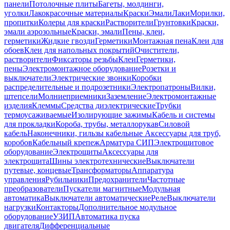
панели
Потолочные плиты
Багеты, молдинги,
уголки
Лакокрасочные материалы
Краски
Эмали
Лаки
Морилки,
пропитки
Колеры для краски
Растворители
Грунтовки
Краски,
эмали аэрозольные
Краски, эмали
Пены, клеи,
герметики
Жидкие гвозди
Герметики
Монтажная пена
Клеи для
обоев
Клеи для напольных покрытий
Очистители,
растворители
Фиксаторы резьбы
Клеи
Герметики,
пены
Электромонтажное оборудование
Розетки и
выключатели
Электрические звонки
Коробки
распределительные и подрозетники
Электропатроны
Вилки,
штепсели
Молниеприемники
Заземление
Электромонтажные
изделия
Клеммы
Средства диэлектрические
Трубки
термоусаживаемые
Изолирующие зажимы
Кабель и системы
для прокладки
Короба, трубы, металлорукав
Силовой
кабель
Наконечники, гильзы кабельные
Аксессуары для труб,
коробов
Кабельный крепеж
Арматура СИП
Электрощитовое
оборудование
Электрощиты
Аксессуары для
электрощита
Шины электротехнические
Выключатели
путевые, концевые
Трансформаторы
Аппаратура
управления
Рубильники
Предохранители
Частотные
преобразователи
Пускатели магнитные
Модульная
автоматика
Выключатели автоматические
Реле
Выключатели
нагрузки
Контакторы
Дополнительное модульное
оборудование
УЗИП
Автоматика пуска
двигателя
Дифференциальные