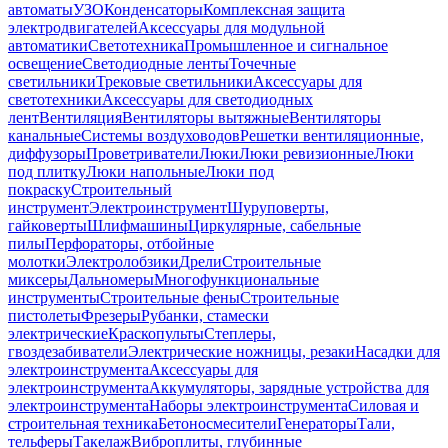
автоматы
УЗО
Конденсаторы
Комплексная защита
электродвигателей
Аксессуары для модульной
автоматики
Светотехника
Промышленное и сигнальное
освещение
Светодиодные ленты
Точечные
светильники
Трековые светильники
Аксессуары для
светотехники
Аксессуары для светодиодных
лент
Вентиляция
Вентиляторы вытяжные
Вентиляторы
канальные
Системы воздуховодов
Решетки вентиляционные,
диффузоры
Проветриватели
Люки
Люки ревизионные
Люки
под плитку
Люки напольные
Люки под
покраску
Строительный
инструмент
Электроинструмент
Шуруповерты,
гайковерты
Шлифмашины
Циркулярные, сабельные
пилы
Перфораторы, отбойные
молотки
Электролобзики
Дрели
Строительные
миксеры
Дальномеры
Многофункциональные
инструменты
Строительные фены
Строительные
пистолеты
Фрезеры
Рубанки, стамески
электрические
Краскопульты
Степлеры,
гвоздезабиватели
Электрические ножницы, резаки
Насадки для
электроинструмента
Аксессуары для
электроинструмента
Аккумуляторы, зарядные устройства для
электроинструмента
Наборы электроинструмента
Силовая и
строительная техника
Бетоносмесители
Генераторы
Тали,
тельферы
Такелаж
Виброплиты, глубинные