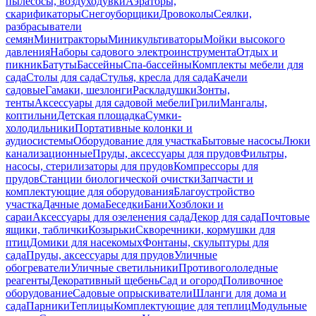
пылесосы, воздуходувки
Аэраторы,
скарификаторы
Снегоуборщики
Дровоколы
Сеялки,
разбрасыватели
семян
Минитракторы
Миникультиваторы
Мойки высокого
давления
Наборы садового электроинструмента
Отдых и
пикник
Батуты
Бассейны
Спа-бассейны
Комплекты мебели для
сада
Столы для сада
Стулья, кресла для сада
Качели
садовые
Гамаки, шезлонги
Раскладушки
Зонты,
тенты
Аксессуары для садовой мебели
Грили
Мангалы,
коптильни
Детская площадка
Сумки-
холодильники
Портативные колонки и
аудиосистемы
Оборудование для участка
Бытовые насосы
Люки
канализационные
Пруды, аксессуары для прудов
Фильтры,
насосы, стерилизаторы для прудов
Компрессоры для
прудов
Станции биологической очистки
Запчасти и
комплектующие для оборудования
Благоустройство
участка
Дачные дома
Беседки
Бани
Хозблоки и
сараи
Аксессуары для озеленения сада
Декор для сада
Почтовые
ящики, таблички
Козырьки
Скворечники, кормушки для
птиц
Домики для насекомых
Фонтаны, скульптуры для
сада
Пруды, аксессуары для прудов
Уличные
обогреватели
Уличные светильники
Противогололедные
реагенты
Декоративный щебень
Сад и огород
Поливочное
оборудование
Садовые опрыскиватели
Шланги для дома и
сада
Парники
Теплицы
Комплектующие для теплиц
Модульные