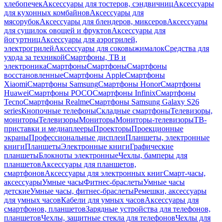
хлебопечек
Аксессуары для тостеров, сэндвичниц
Аксессуары
для кухонных комбайнов
Аксессуары для
мясорубок
Аксессуары для блендеров, миксеров
Аксессуары
для сушилок овощей и фруктов
Аксессуары для
йогуртниц
Аксессуары для аэрогрилей,
электрогрилей
Аксессуары для соковыжималок
Средства для
ухода за техникой
Смартфоны, ТВ и
электроника
Смартфоны
Смартфоны
Смартфоны
восстановленные
Смартфоны Apple
Смартфоны
Xiaomi
Смартфоны Samsung
Смартфоны Honor
Смартфоны
Huawei
Смартфоны POCO
Смартфоны Infinix
Смартфоны
Tecno
Смартфоны Realme
Смартфоны Samsung Galaxy S26
series
Кнопочные телефоны
Складные смартфоны
Телевизоры,
мониторы
Телевизоры
Мониторы
Мониторы-телевизоры
ТВ-
приставки и медиаплееры
Проекторы
Проекционные
экраны
Профессиональные дисплеи
Планшеты, электронные
книги
Планшеты
Электронные книги
Графические
планшеты
Блокноты электронные
Чехлы, бамперы для
планшетов
Аксессуары для планшетов,
смартфонов
Аксессуары для электронных книг
Смарт-часы,
аксессуары
Умные часы
Фитнес-браслеты
Умные часы
детские
Умные часы, фитнес-браслеты
Ремешки, аксессуары
для умных часов
Кабели для умных часов
Аксессуары для
смартфонов, планшетов
Зарядные устройства для телефонов,
планшетов
Чехлы, защитные стекла для телефонов
Чехлы для