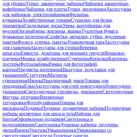
для уборки
Турки, заварочные чайники
Чайники заварочные,
кофейники
Чайники для плиты
Турки, молочники
Аксессуары
для чайников, электрочайников
Фильтры-
кувшины
Хозяйственные товары
Сушилки для белья,
прищепки
Гладильные доски
Урны, контейнеры для
мусора
Органайзеры, корзины, ящики
Туалетная бумага,
бумажные полотенца
Салфетки, мочалки, губки, мусорные
пакеты
Фольга, пленка, пакеты
Упаковочная тара
Аксессуары
для глажения
Аксессуары для стирки
Веревки,
шпагаты
Емкости, дозаторы для моющих средств
Вешалки-
плечики
Мешки хозяйственные
Сувениры
Копилки
Картины,
постеры
Фотоальбомы
Рамки для фотографий,
картин
Предметы интерьера
Шкатулки, подставки для
украшений
Статуэтки
Магниты
сувенирные
Иконы
Праздничный декор
Товары для
праздника
Елки
Аксессуары для елей новогодних
Новогодние
украшения
Светодиодные гирлянды, декорации
Светодиодные
фигуры, игрушки
Временные
татуировки
Фотобутафория
Товары для
маскарада
Подарки
Подарки, подарочные наборы
Подарочные
наборы косметики для лица и тела
Наборы для
бритья
Оформление подарков
Сантехника и
водоснабжение
Сантехника
Душевые кабины, поддоны,
двери
Ванны
Унитазы
Умывальники
Умывальники со
смесителями
Смесители
Душевые панели,