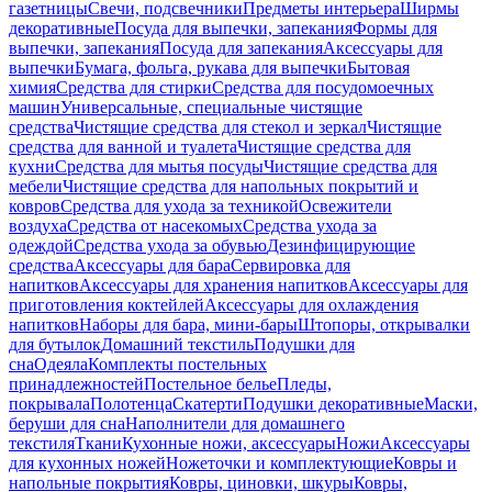
газетницы
Свечи, подсвечники
Предметы интерьера
Ширмы
декоративные
Посуда для выпечки, запекания
Формы для
выпечки, запекания
Посуда для запекания
Аксессуары для
выпечки
Бумага, фольга, рукава для выпечки
Бытовая
химия
Средства для стирки
Средства для посудомоечных
машин
Универсальные, специальные чистящие
средства
Чистящие средства для стекол и зеркал
Чистящие
средства для ванной и туалета
Чистящие средства для
кухни
Средства для мытья посуды
Чистящие средства для
мебели
Чистящие средства для напольных покрытий и
ковров
Средства для ухода за техникой
Освежители
воздуха
Средства от насекомых
Средства ухода за
одеждой
Средства ухода за обувью
Дезинфицирующие
средства
Аксессуары для бара
Сервировка для
напитков
Аксессуары для хранения напитков
Аксессуары для
приготовления коктейлей
Аксессуары для охлаждения
напитков
Наборы для бара, мини-бары
Штопоры, открывалки
для бутылок
Домашний текстиль
Подушки для
сна
Одеяла
Комплекты постельных
принадлежностей
Постельное белье
Пледы,
покрывала
Полотенца
Скатерти
Подушки декоративные
Маски,
беруши для сна
Наполнители для домашнего
текстиля
Ткани
Кухонные ножи, аксессуары
Ножи
Аксессуары
для кухонных ножей
Ножеточки и комплектующие
Ковры и
напольные покрытия
Ковры, циновки, шкуры
Ковры,