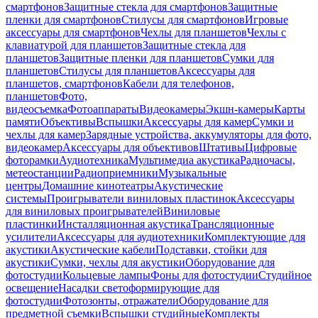
смартфонов
Защитные стекла для смартфонов
Защитные
пленки для смартфонов
Стилусы для смартфонов
Игровые
аксессуары для смартфонов
Чехлы для планшетов
Чехлы с
клавиатурой для планшетов
Защитные стекла для
планшетов
Защитные пленки для планшетов
Сумки для
планшетов
Стилусы для планшетов
Аксессуары для
планшетов, смартфонов
Кабели для телефонов,
планшетов
Фото,
видеосъемка
Фотоаппараты
Видеокамеры
Экшн-камеры
Карты
памяти
Объективы
Вспышки
Аксессуары для камер
Сумки и
чехлы для камер
Зарядные устройства, аккумуляторы для фото,
видеокамер
Аксессуары для объективов
Штативы
Цифровые
фоторамки
Аудиотехника
Мультимедиа акустика
Радиочасы,
метеостанции
Радиоприемники
Музыкальные
центры
Домашние кинотеатры
Акустические
системы
Проигрыватели виниловых пластинок
Аксессуары
для виниловых проигрывателей
Виниловые
пластинки
Инсталляционная акустика
Трансляционные
усилители
Аксессуары для аудиотехники
Комплектующие для
акустики
Акустические кабели
Подставки, стойки для
акустики
Сумки, чехлы для акустики
Оборудование для
фотостудии
Кольцевые лампы
Фоны для фотостудии
Студийное
освещение
Насадки светоформирующие для
фотостудии
Фотозонты, отражатели
Оборудование для
предметной съемки
Вспышки студийные
Комплекты