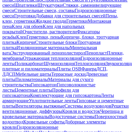
смеси
Шпатлевки
Штукатурки
Стяжки, самонивелирующие
смеси
Строительные смеси, составы
Гидроизоляционные
смеси
Грунтовки
Добавки для строительных смесей
Пены,
клеи, герметики
Жидкие гвозди
Герметики
Монтажная
пена
Клеи для обоев
Клеи для напольных
покрытий
Очистители, растворители
Фиксаторы
резьбы
Клеи
Герметики, пены
Кирпичи, блоки, тротуарная
плитка
Кирпичи
Строительные блоки
Тротуарная
плитка
Изоляционные материалы
Минеральная
вата
Экструдированный пенополистирол
Пенопласт
Пленки,
мембраны
Отражающая теплоизоляция
Гидроизоляционные
ленты
Поликарбонат
Шумоизоляция
Теплоизоляция
Звукоизоляц
плитные и пиломатериалы
Плиты OSB
Фанера
ДСП,
ЛДСП
Мебельные щиты
Террасные доски
Древесные
плиты
Пиломатериалы
Материалы для сухого
строительства
Гипсокартон
Гипсоволокнистые
листы
Цементные плиты
Профили для
гипсокартона
Комплектующие для гипсокартона
Ленты
армирующие
Уплотнительные ленты
Гипсовые и цементные
плиты
Вентиляторы вытяжные
Системы воздуховодов
Решетки
вентиляционные, диффузоры
Кровля и водосток
Черепица и
кровельные материалы
Водосточные системы
Поверхностный
водоотвод
Кровельные софиты
Доборные элементы
кровли
Гидроизоляционные