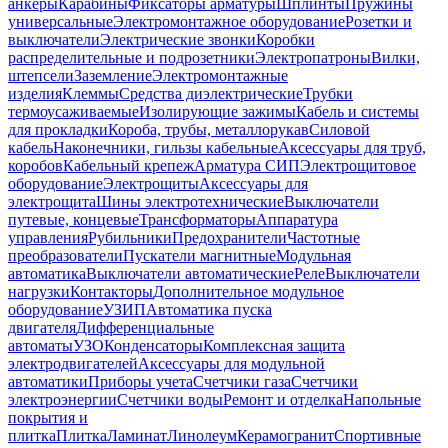
анкеры
Карабины
Фиксаторы арматуры
Шплинты
Пружины
универсальные
Электромонтажное оборудование
Розетки и
выключатели
Электрические звонки
Коробки
распределительные и подрозетники
Электропатроны
Вилки,
штепсели
Заземление
Электромонтажные
изделия
Клеммы
Средства диэлектрические
Трубки
термоусаживаемые
Изолирующие зажимы
Кабель и системы
для прокладки
Короба, трубы, металлорукав
Силовой
кабель
Наконечники, гильзы кабельные
Аксессуары для труб,
коробов
Кабельный крепеж
Арматура СИП
Электрощитовое
оборудование
Электрощиты
Аксессуары для
электрощита
Шины электротехнические
Выключатели
путевые, концевые
Трансформаторы
Аппаратура
управления
Рубильники
Предохранители
Частотные
преобразователи
Пускатели магнитные
Модульная
автоматика
Выключатели автоматические
Реле
Выключатели
нагрузки
Контакторы
Дополнительное модульное
оборудование
УЗИП
Автоматика пуска
двигателя
Дифференциальные
автоматы
УЗО
Конденсаторы
Комплексная защита
электродвигателей
Аксессуары для модульной
автоматики
Приборы учета
Счетчики газа
Счетчики
электроэнергии
Счетчики воды
Ремонт и отделка
Напольные
покрытия и
плитка
Плитка
Ламинат
Линолеум
Керамогранит
Спортивные