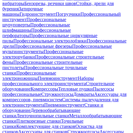
вибраторы
Бензорезы, резчики швов
Стойки, дрели для
бурения
Затирочные
машины
Гидроинструмент
Погрузчики
Профессиональный
инструмент
Профессиональные
шуруповерты
Профессиональные
шлифмашины
Профессиональные
перфораторы
Профессиональные циркулярные
пилы
Профессиональные электролобзики
Профессиональные
дрели
Профессиональные фрезеры
Профессиональные
мультиинструменты
Профессиональные
электрорубанки
Профессиональные строительные
фены
Профессиональные строительные
пистолеты
Профессиональные точильные
станки
Профессиональные
электроножницы
Пневмоинструмент
Наборы
профессионального электроинструмента
Строительное
оборудование
Компрессоры
Тепловые пушки
Пылесосы
профессиональные
Стружкоотсосы
Домкраты
Аксессуары для
компрессоров, пневмосистем
Системы пылеудаления для
электроинструмента
Пневмоинструмент
Станки и
оборудование
Деревообрабатывающие
станки
Ленточнопильные станки
Металлообрабатывающие
станки
Плиткорезные станки
Точильные
станки
Комплектующие для станков
Оснастка для
станков
Аксессуары для станков
Стружкоотсосы
Аксессуары