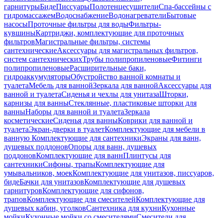
гарнитуры
Биде
Писсуары
Полотенцесушители
Спа-бассейны с
гидромассажем
Водоснабжение
Водонагреватели
Бытовые
насосы
Проточные фильтры для воды
Фильтры-
кувшины
Картриджи, комплектующие для проточных
фильтров
Магистральные фильтры, системы
сантехнические
Аксессуары для магистральных фильтров,
систем сантехнических
Трубы полипропиленовые
Фитинги
полипропиленовые
Расширительные баки,
гидроаккумуляторы
Обустройство ванной комнаты и
туалета
Мебель для ванной
Зеркала для ванной
Аксессуары для
ванной и туалета
Сиденья и чехлы для унитаза
Шторки,
карнизы для ванны
Стеклянные, пластиковые шторки для
ванны
Наборы для ванной и туалета
Зеркала
косметические
Сиденья для ванны
Коврики для ванной и
туалета
Экран-дверки в туалет
Комплектующие для мебели в
ванную
Комплектующие для сантехники
Экраны для ванн,
душевых поддонов
Опоры для ванн, душевых
поддонов
Комплектующие для ванн
Плинтусы для
сантехники
Сифоны, трапы
Комплектующие для
умывальников, моек
Комплектующие для унитазов, писсуаров,
биде
Бачки для унитазов
Комплектующие для душевых
гарнитуров
Комплектующие для сифонов,
трапов
Комплектующие для смесителей
Комплектующие для
душевых кабин, уголков
Сантехника для кухни
Кухонные
мойки
Кухонные мойки со смесителями
Смесители для