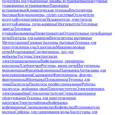
подогрева посуды
Винные шкафы встраиваемые
Вакуумные
упаковщики встраиваемые
Пароварки
встраиваемые
Климатическая техника
Вентиляторы
бытовые
Кондиционеры, сплит-системы
Охладители
воздуха
Водонагреватели
Увлажнители, очистители
воздуха
Камины, печи-камины
Обогреватели
Тепловые
завесы
Тепловые
пушки
Биокамины
Проветриватели
Отопительные печи
Банные
печи
Порталы для каминов
Вентиляторы вытяжные
Метеостанции
Газовые баллоны бытовые
Техника для
приготовления еды
Аэрогрили
Микроволновые
печи
Мультиварки
Сэндвичницы, хот-дог
мейкеры
Тостеры
Электрогрили,
электрошашлычницы
Вафельницы, орешницы,
кексницы
Хлебопечки
Ростеры, мини-печи
Йогуртницы,
мороженицы
Фризеры
Блинницы
Пароварки
Автоклавы для
консервирования
Сыроварни
Фритюрницы, фондю-
фритюрницы
Яйцеварки
Попкорницы
Техника для
дома
Пылесосы
Пылесосы профессиональные
Роботы-
пылесосы, мойщики окон
Пароочистители
Электровеники,
электрошвабры
Стеклоочистители
Стерилизационное
оборудование
Техника для приготовления
напитков
Электрочайники
Кофеварки,
кофемашины
Соковыжималки
Кофемолки
Вспениватели
молока
Сифоны для газирования воды
Аксессуары для