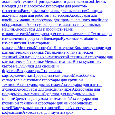
домашней техники
Принадлежности для пылесосов
Щетки,
насадки для пылесосов
Аксессуары для роботов-
пылесосов
Расходные материалы для пылесосов
Станции,
аккумуляторы для роботов-пылесосов
Аксессуары для
швейных машин
Аксессуары для промышленного швейного
оборудования
Аксессуары для стиральных и сушильных
машин
Аксессуары для пароочистителей,
отпаривателей
Аксессуары для стеклоочистителей
Техника для
измельчения продуктов
Блендеры
Кухонные комбайны,
измельчители
Планетарные
миксеры
Миксеры
Мясорубки
Ломтерезки
Комплектующие для
климатической техники
Управление климатической
техникой
Фильтры для климатической техники
Аксессуары для
климатической техники
Мелкая техника
Весы кухонные,
бытовые
Сушилки для овощей и
фруктов
Вакууматоры
Открывалки,
картофелечистки
Проращиватели семян
Маслобойки,
сепараторы бытовые
Аксессуары для крупной
техники
Аксессуары для вытяжек
Аксессуары для плит и
духовок
Аксессуары для холодильников
Аксессуары для
посудомоечных машин
Средства для посудомоечных
машин
Средства для ухода за техникой
Аксессуары для
кухонной техники
Аксессуары для микроволновых
печей
Вакуумные пакеты, контейнеры
Аксессуары для
кофемашин
Аксессуары для мультиварок,