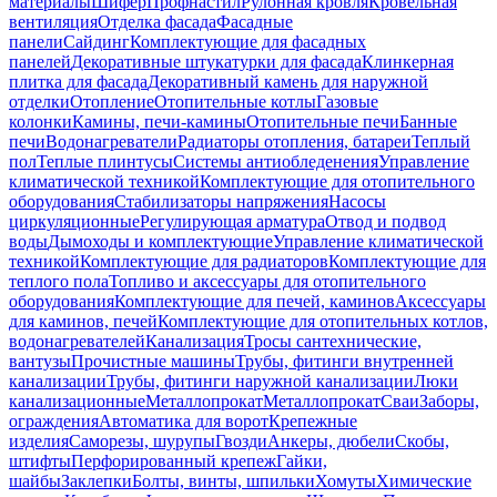
материалы
Шифер
Профнастил
Рулонная кровля
Кровельная
вентиляция
Отделка фасада
Фасадные
панели
Сайдинг
Комплектующие для фасадных
панелей
Декоративные штукатурки для фасада
Клинкерная
плитка для фасада
Декоративный камень для наружной
отделки
Отопление
Отопительные котлы
Газовые
колонки
Камины, печи-камины
Отопительные печи
Банные
печи
Водонагреватели
Радиаторы отопления, батареи
Теплый
пол
Теплые плинтусы
Системы антиобледенения
Управление
климатической техникой
Комплектующие для отопительного
оборудования
Стабилизаторы напряжения
Насосы
циркуляционные
Регулирующая арматура
Отвод и подвод
воды
Дымоходы и комплектующие
Управление климатической
техникой
Комплектующие для радиаторов
Комплектующие для
теплого пола
Топливо и аксессуары для отопительного
оборудования
Комплектующие для печей, каминов
Аксессуары
для каминов, печей
Комплектующие для отопительных котлов,
водонагревателей
Канализация
Тросы сантехнические,
вантузы
Прочистные машины
Трубы, фитинги внутренней
канализации
Трубы, фитинги наружной канализации
Люки
канализационные
Металлопрокат
Металлопрокат
Сваи
Заборы,
ограждения
Автоматика для ворот
Крепежные
изделия
Саморезы, шурупы
Гвозди
Анкеры, дюбели
Скобы,
штифты
Перфорированный крепеж
Гайки,
шайбы
Заклепки
Болты, винты, шпильки
Хомуты
Химические