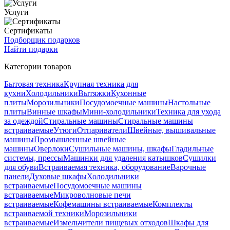
Услуги
Сертификаты
Подборщик подарков
Найти подарки
Категории товаров
Бытовая техника
Крупная техника для
кухни
Холодильники
Вытяжки
Кухонные
плиты
Морозильники
Посудомоечные машины
Настольные
плиты
Винные шкафы
Мини-холодильники
Техника для ухода
за одеждой
Стиральные машины
Стиральные машины
встраиваемые
Утюги
Отпариватели
Швейные, вышивальные
машины
Промышленные швейные
машины
Оверлоки
Сушильные машины, шкафы
Гладильные
системы, прессы
Машинки для удаления катышков
Сушилки
для обуви
Встраиваемая техника, оборудование
Варочные
панели
Духовые шкафы
Холодильники
встраиваемые
Посудомоечные машины
встраиваемые
Микроволновые печи
встраиваемые
Кофемашины встраиваемые
Комплекты
встраиваемой техники
Морозильники
встраиваемые
Измельчители пищевых отходов
Шкафы для