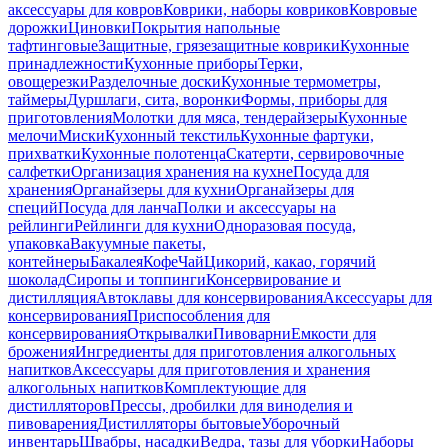
аксессуары для ковров
Коврики, наборы ковриков
Ковровые
дорожки
Циновки
Покрытия напольные
тафтинговые
Защитные, грязезащитные коврики
Кухонные
принадлежности
Кухонные приборы
Терки,
овощерезки
Разделочные доски
Кухонные термометры,
таймеры
Дуршлаги, сита, воронки
Формы, приборы для
приготовления
Молотки для мяса, тендерайзеры
Кухонные
мелочи
Миски
Кухонный текстиль
Кухонные фартуки,
прихватки
Кухонные полотенца
Скатерти, сервировочные
салфетки
Организация хранения на кухне
Посуда для
хранения
Органайзеры для кухни
Органайзеры для
специй
Посуда для ланча
Полки и аксессуары на
рейлинги
Рейлинги для кухни
Одноразовая посуда,
упаковка
Вакуумные пакеты,
контейнеры
Бакалея
Кофе
Чай
Цикорий, какао, горячий
шоколад
Сиропы и топпинги
Консервирование и
дистилляция
Автоклавы для консервирования
Аксессуары для
консервирования
Приспособления для
консервирования
Открывалки
Пивоварни
Емкости для
брожения
Ингредиенты для приготовления алкогольных
напитков
Аксессуары для приготовления и хранения
алкогольных напитков
Комплектующие для
дистилляторов
Прессы, дробилки для виноделия и
пивоварения
Дистилляторы бытовые
Уборочный
инвентарь
Швабры, насадки
Ведра, тазы для уборки
Наборы