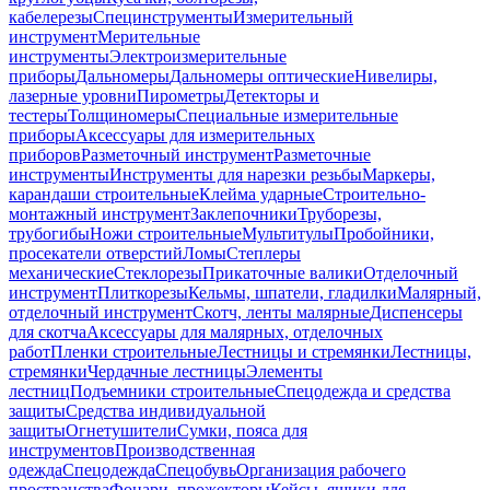
кабелерезы
Специнструменты
Измерительный
инструмент
Мерительные
инструменты
Электроизмерительные
приборы
Дальномеры
Дальномеры оптические
Нивелиры,
лазерные уровни
Пирометры
Детекторы и
тестеры
Толщиномеры
Специальные измерительные
приборы
Аксессуары для измерительных
приборов
Разметочный инструмент
Разметочные
инструменты
Инструменты для нарезки резьбы
Маркеры,
карандаши строительные
Клейма ударные
Строительно-
монтажный инструмент
Заклепочники
Труборезы,
трубогибы
Ножи строительные
Мультитулы
Пробойники,
просекатели отверстий
Ломы
Степлеры
механические
Стеклорезы
Прикаточные валики
Отделочный
инструмент
Плиткорезы
Кельмы, шпатели, гладилки
Малярный,
отделочный инструмент
Скотч, ленты малярные
Диспенсеры
для скотча
Аксессуары для малярных, отделочных
работ
Пленки строительные
Лестницы и стремянки
Лестницы,
стремянки
Чердачные лестницы
Элементы
лестниц
Подъемники строительные
Спецодежда и средства
защиты
Средства индивидуальной
защиты
Огнетушители
Сумки, пояса для
инструментов
Производственная
одежда
Спецодежда
Спецобувь
Организация рабочего
пространства
Фонари, прожекторы
Кейсы, ящики для