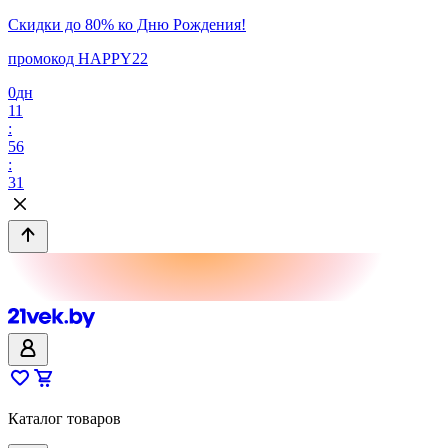
Скидки до 80% ко Дню Рождения!
промокод HAPPY22
0
дн
11
:
56
:
31
Каталог товаров