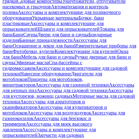
грядки
Садовые компостеры
Уничтожители, отпугиватели
насекомых и грызунов
Автоматизация и контроль
полива
Аксессуары и комплектующие для поливочного
оборудования
Укрывные материалы
Бочки, баки
пластиковые
Аксессуары и комплектующие для
опрыскивателей
Шланги для опрыскивателей
Товары для
бани
Бани
Сауны
Двери для бани и сауны
Бондарные
изделия
Банные принадлежности
Аксессуары для
бани
Оснащение и декор для бани
Измерительные приборы для
бани
Фитобочки, купели
Комплектующие для купелей
Окна
для бани
Мебель для бани и сауны
Ручки дверные для бани и
сауны
Эфирные масла
Спа-бассейны с
гидромассажем
Аксессуары и комплектующие для садовой
техники
Навесное оборудование
Двигатели для
мотоблоков
Прицепы для мотоблоков,
минитракторов
Аксессуары для газонной техники
Аксессуары
для цепных пил
Аксессуары для садовой техники
Аксессуары
для кусторезов, ножниц садовых
Моторные масла для садовой
техники
Аксессуары для аэратоторов и
скарификаторов
Аксессуары для культиваторов и
мотоблоков
Аксессуары для воздуходувок
Аксессуары для
газонокосилок
Аксессуары для бензокос и
триммеров
Аксессуары для моек высокого
давления
Аксессуары и комплектующие для
опрыскивателей
Запчасти для садовых