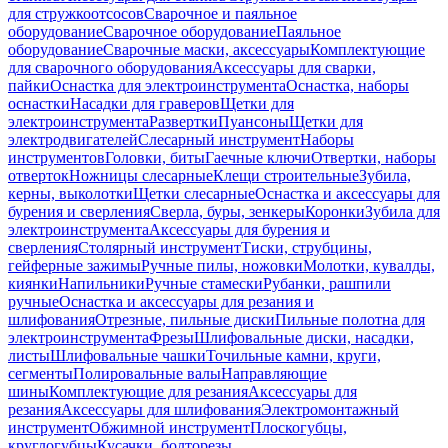
для стружкоотсосов
Сварочное и паяльное
оборудование
Сварочное оборудование
Паяльное
оборудование
Сварочные маски, аксессуары
Комплектующие
для сварочного оборудования
Аксессуары для сварки,
пайки
Оснастка для электроинструмента
Оснастка, наборы
оснастки
Насадки для граверов
Щетки для
электроинструмента
Развертки
Пуансоны
Щетки для
электродвигателей
Слесарный инструмент
Наборы
инструментов
Головки, биты
Гаечные ключи
Отвертки, наборы
отверток
Ножницы слесарные
Клещи строительные
Зубила,
керны, выколотки
Щетки слесарные
Оснастка и аксессуары для
бурения и сверления
Сверла, буры, зенкеры
Коронки
Зубила для
электроинструмента
Аксессуары для бурения и
сверления
Столярный инструмент
Тиски, струбцины,
гейферные зажимы
Ручные пилы, ножовки
Молотки, кувалды,
киянки
Напильники
Ручные стамески
Рубанки, рашпили
ручные
Оснастка и аксессуары для резания и
шлифования
Отрезные, пильные диски
Пильные полотна для
электроинструмента
Фрезы
Шлифовальные диски, насадки,
листы
Шлифовальные чашки
Точильные камни, круги,
сегменты
Полировальные валы
Направляющие
шины
Комплектующие для резания
Аксессуары для
резания
Аксессуары для шлифования
Электромонтажный
инструмент
Обжимной инструмент
Плоскогубцы,
круглогубцы
Кусачки, болторезы,