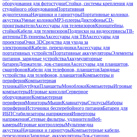
оборудования для фотостудии
Стойки, системы крепления для
студийного оборудования
Портативная
аудиотехника
Наушники и гарнитуры
Портативные колонки,
акустика
Умные колонки
MP3-плееры
Диктофоны
CD-
проигрыватели
Аксессуары для телевизоров
Кронштейны,
стойки
Кабели для телевизоров
Подписки на видеосервисы
ТВ-
антенны
ТВ-тюнеры
Аксессуары для ТВ
Аксессуары для
проектора
Очки 3D
Средства для ухода за
электроникой
Кабели, переходники
Аксессуары для
портативных устройств
Портативные аккумуляторы
Элементы
питания, зарядные устройства
Аккумуляторные
батареи
Держатели, док-станции
Аксессуары для планшетов,
смартфонов
Кабели для телефонов, планшетов
Зарядные
устройства для телефонов, планшетов
Компьютеры и
периферия
Компьютерная
техника
Ноутбуки
Планшеты
Моноблоки
Компьютеры
Игровые
компьютеры
Игровые консоли
Серверное
оборудование
Компьютерная
периферия
Мониторы
Мыши
Клавиатуры
Стилусы
Наборы
периферии
Источники бесперебойного питания
Батареи для
ИБП
Стабилизаторы напряжения
Инверторы
напряжения
Сетевые фильтры, удлинители
Веб-
камеры
Игровые контроллеры
Мультимедиа
акустика
Наушники и гарнитуры
Компьютерные кабели,
переходники
Зарядные, аккумуляторы
Док-станции,