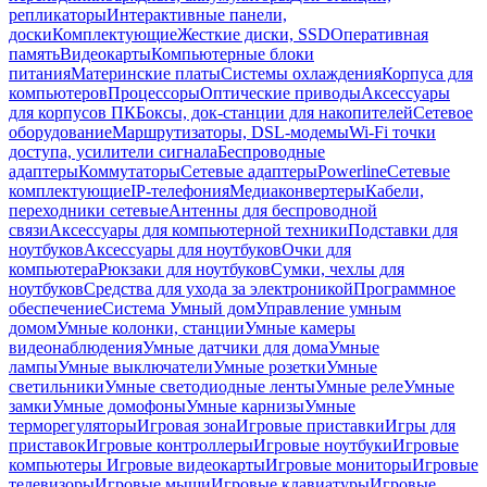
репликаторы
Интерактивные панели,
доски
Комплектующие
Жесткие диски, SSD
Оперативная
память
Видеокарты
Компьютерные блоки
питания
Материнские платы
Системы охлаждения
Корпуса для
компьютеров
Процессоры
Оптические приводы
Аксессуары
для корпусов ПК
Боксы, док-станции для накопителей
Сетевое
оборудование
Маршрутизаторы, DSL-модемы
Wi-Fi точки
доступа, усилители сигнала
Беспроводные
адаптеры
Коммутаторы
Сетевые адаптеры
Powerline
Сетевые
комплектующие
IP-телефония
Медиаконвертеры
Кабели,
переходники сетевые
Антенны для беспроводной
связи
Аксессуары для компьютерной техники
Подставки для
ноутбуков
Аксессуары для ноутбуков
Очки для
компьютера
Рюкзаки для ноутбуков
Сумки, чехлы для
ноутбуков
Средства для ухода за электроникой
Программное
обеспечение
Система Умный дом
Управление умным
домом
Умные колонки, станции
Умные камеры
видеонаблюдения
Умные датчики для дома
Умные
лампы
Умные выключатели
Умные розетки
Умные
светильники
Умные светодиодные ленты
Умные реле
Умные
замки
Умные домофоны
Умные карнизы
Умные
терморегуляторы
Игровая зона
Игровые приставки
Игры для
приставок
Игровые контроллеры
Игровые ноутбуки
Игровые
компьютеры
Игровые видеокарты
Игровые мониторы
Игровые
телевизоры
Игровые мыши
Игровые клавиатуры
Игровые