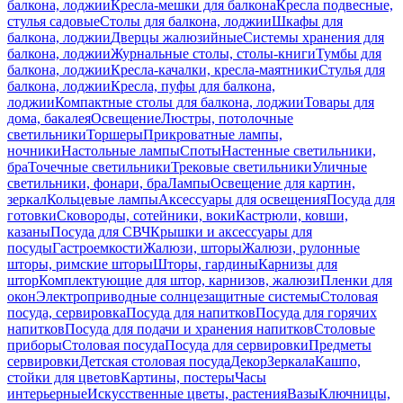
балкона, лоджии
Кресла-мешки для балкона
Кресла подвесные,
стулья садовые
Столы для балкона, лоджии
Шкафы для
балкона, лоджии
Дверцы жалюзийные
Системы хранения для
балкона, лоджии
Журнальные столы, столы-книги
Тумбы для
балкона, лоджии
Кресла-качалки, кресла-маятники
Стулья для
балкона, лоджии
Кресла, пуфы для балкона,
лоджии
Компактные столы для балкона, лоджии
Товары для
дома, бакалея
Освещение
Люстры, потолочные
светильники
Торшеры
Прикроватные лампы,
ночники
Настольные лампы
Споты
Настенные светильники,
бра
Точечные светильники
Трековые светильники
Уличные
светильники, фонари, бра
Лампы
Освещение для картин,
зеркал
Кольцевые лампы
Аксессуары для освещения
Посуда для
готовки
Сковороды, сотейники, воки
Кастрюли, ковши,
казаны
Посуда для СВЧ
Крышки и аксессуары для
посуды
Гастроемкости
Жалюзи, шторы
Жалюзи, рулонные
шторы, римские шторы
Шторы, гардины
Карнизы для
штор
Комплектующие для штор, карнизов, жалюзи
Пленки для
окон
Электроприводные солнцезащитные системы
Столовая
посуда, сервировка
Посуда для напитков
Посуда для горячих
напитков
Посуда для подачи и хранения напитков
Столовые
приборы
Столовая посуда
Посуда для сервировки
Предметы
сервировки
Детская столовая посуда
Декор
Зеркала
Кашпо,
стойки для цветов
Картины, постеры
Часы
интерьерные
Искусственные цветы, растения
Вазы
Ключницы,