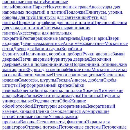
напольные покрытия
Виниловые
полы
Ковролин
Паркет
Искусственная трава
Аксессуары для
напольных покрытий и плитки
Подложка
Плинтусы, уголки,
обводы для труб
Плинтусы для сантехники
Фуги для
плитки
Порожки, профили для пола и плитки
Приспособления
для укладки плитки
Системы выравнивания
плитки
Аксессуары для напольных
покрытий
Реставрационные материалы
Двери и арки
Двери
входные
Двери межкомнатные
Арки межкомнатные
Москитные
сетки
Двери для бани и сауны
Коробки и
фурнитура
Наличники, коробки, доборы
Ручки дверные
Замки
дверные
Петли дверные
Фурнитура дверная
Доводчики
дверные
Окна и подоконники
Окна
Подоконники, отливы
Окна
мансардные
Фурнитура оконная
Мягкие окна
Москитные сетки
на окна
Жалюзи уличные
Пленки солнцезащитные
Крепежные
изделия
Саморезы, шурупы
Гвозди
Анкеры, дюбели
Скобы,
штифты
Перфорированный крепеж
Гайки,
шайбы
Заклепки
Болты, винты, шпильки
Хомуты
Химические
анкеры
Карабины
Фиксаторы арматуры
Шплинты
Пружины
универсальные
Отделка стен
Обои
Жидкие
обои
Фотообои
Штукатурки декоративные
Декоративный
камень
Скинали
Пленки самоклеящиеся
Армирующие
сетки
Стеновые панели
Уголки, маяки,
профили
Вагонка
Стеклохолсты, флизелин
Экраны для
радиаторов
Отделка потолка
Потолочные системы
Потолочные