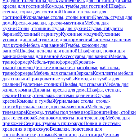
модули
Столешницы для кухни
Мебель для гостиной
Диваны,
кресла для гостиной
Комоды, тумбы для гостиной
Шкафы,
стенки, горки для гостиной
Полки, стеллажи для
гостиной
Журнальные столы, столы-книги
Кресла, стулья для
дома
Кресла-качалки, кресла-маятники
Мебель для
кухни
Столы, столики
Стулья для кухни
Стулья, табуреты
барные
Кухонный гарнитур
Кухонные модули
Кухонные
уголки, диваны
Стульчики для кормления
Системы хранения
для кухни
Мебель для ванной
Тумбы, консоли для
ванной
Шкафы, пеналы для ванной
Шкафчики, полки для
ванной
Зеркала для ванной
Аксессуары для ванной
Мебель-
трансформер
Мебель-трансформер
Кровати-
трансформеры
Детские кроватки-трансформеры
Столы-
трансформеры
Мебель для спальни
Зеркала
Комплекты мебели
для спальни
Прикроватные тумбы
Комоды и тумбы для
спальни
Туалетные столики
Шкафы для спальни
Мебель для
жилых комнат
Диваны, кресла для дома
Шкафы, стенки,
секции
Полки, стеллажи, системы хранения
Стулья,
кресла
Комоды и тумбы
Журнальные столы, столы-
книги
Кресла-качалки, кресла-маятники
Мебель для
телевизора
Комоды, тумбы под телевизор
Кронштейны, стойки
для телевизора
Каминокомплекты под телевизор
Мебель для
прихожей
Секции, тумбы в прихожую
Полки и системы
хранения в прихожую
Вешалки, подставки для
зонтов
Банкетки, скамьи
Ключницы, газетницы
Детская