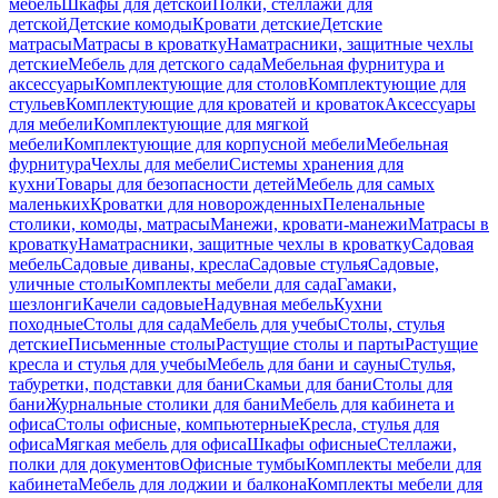
мебель
Шкафы для детской
Полки, стеллажи для
детской
Детские комоды
Кровати детские
Детские
матрасы
Матрасы в кроватку
Наматрасники, защитные чехлы
детские
Мебель для детского сада
Мебельная фурнитура и
аксессуары
Комплектующие для столов
Комплектующие для
стульев
Комплектующие для кроватей и кроваток
Аксессуары
для мебели
Комплектующие для мягкой
мебели
Комплектующие для корпусной мебели
Мебельная
фурнитура
Чехлы для мебели
Системы хранения для
кухни
Товары для безопасности детей
Мебель для самых
маленьких
Кроватки для новорожденных
Пеленальные
столики, комоды, матрасы
Манежи, кровати-манежи
Матрасы в
кроватку
Наматрасники, защитные чехлы в кроватку
Садовая
мебель
Садовые диваны, кресла
Садовые стулья
Садовые,
уличные столы
Комплекты мебели для сада
Гамаки,
шезлонги
Качели садовые
Надувная мебель
Кухни
походные
Столы для сада
Мебель для учебы
Столы, стулья
детские
Письменные столы
Растущие столы и парты
Растущие
кресла и стулья для учебы
Мебель для бани и сауны
Стулья,
табуретки, подставки для бани
Скамьи для бани
Столы для
бани
Журнальные столики для бани
Мебель для кабинета и
офиса
Столы офисные, компьютерные
Кресла, стулья для
офиса
Мягкая мебель для офиса
Шкафы офисные
Стеллажи,
полки для документов
Офисные тумбы
Комплекты мебели для
кабинета
Мебель для лоджии и балкона
Комплекты мебели для