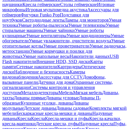
наушники
Кресла геймерские
Столы геймерские
Игровые
микрофоны
Игровая мультимедиа акустика
Аксессуары для
геймеров
Фигурки Funko Pop
Подставки для
ноутбуков
Светодиодные ленты
Лампы для мониторов
Умная
техника
Умные роботы-пылесосы
Умные телевизоры
Умные
стиральные машины
Умные чайники
Умные роботы
кулинарные
Умные вентиляторы
Умные кондиционеры
Умные
обогреватели
Умные увлажнители, очистители воздуха
Умные
отопительные котлы
Умные проветриватели
Умные радиочасы,
метеостанции
Умные кормушки и поилки для
животных
Умные напольные весы
Накопители данных
USB
Flash накопители
Внешние HDD, SSD диски
Карты
памяти
Сетевые накопители
Картридеры
Оптические
диски
Наблюдение и безопасность
Камеры
видеонаблюдения
Аксессуары для CCTV
Домофоны,
вызывные панели
Датчики для дома
Охранные системы,
сигнализации
Системы контроля и управления
доступом
Металлодетекторы
Мебель
Мягкая мебель
Диваны,
тахты
Диваны прямые
Диваны угловые
Диваны П-
образные
Кухонные уголки, диваны
Диваны
модульные
Детские диваны
Диваны садовые
Комплекты мягкой
мебели
Бескаркасные кресла-мешки и диваны
Надувные
диваны
Кресла
Кресла
Кресла-мешки и пуфы
Кресла-качалки,
кресла-маятники
Детские кресла, пуфы
Надувные кресла
Пуфы,
оттоманки
Кресла-кровати
Игровая мебель
Кресла