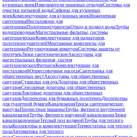
кухонных моек
Измельчители пищевых отходов
Системы для
очистки питьевой воды
Сифоны для кухонных
моек
Комплектующие для кухонных моек
Инженерная
сантехника
Инсталляции для
сантехники
Полотенцесушители
Отвод и подвод воды
Трубы
водопроводные
Магистральные фильтры, системы
сантехнические
Комплектующие для радиаторов,
полотенцесушителей
Монтажные комплекты для
сантехники
Регулирующая арматура
Системы защиты от
протечек
Люки сантехнические
Аксессуары для
магистральных фильтров, систем
сантехнических
Фитинги
Комплектующие для
инсталляций
Опрессовочные насосы
Сантехника для
общественных мест
Аксессуары для общественных
санузлов
Сушилки для рук
Дозаторы для общественных
санузлов
Сенсорные дозаторы для общественных
санузлов
Локтевые дозаторы для общественных
санузлов
Диспенсеры для бумажных полотенец
Диспенсеры
для туалетной бумаги
Канализация
Тросы сантехнические,
вантузы
Прочистные машины
Трубы, фитинги внутренней
канализации
Трубы, фитинги наружной канализации
Люки
канализационные
Теплый пол водяной
Трубы для теплого
пола
Коллекторы и комплектующие
Термостатика для теплого
пола
Автоматика для теплого
пола
Строительство
Строительные смеси и грунтовки
Клеевые