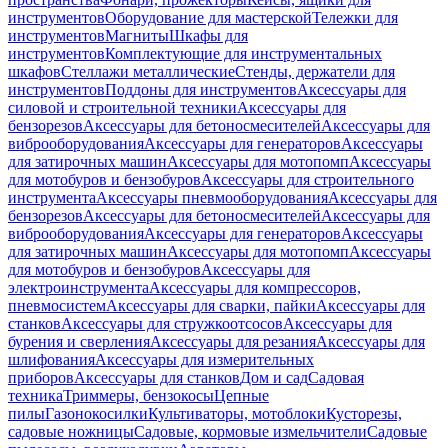
инструментов
Оборудование для мастерской
Тележки для
инструментов
Магниты
Шкафы для
инструментов
Комплектующие для инструментальных
шкафов
Стеллажи металлические
Стенды, держатели для
инструментов
Поддоны для инструментов
Аксессуары для
силовой и строительной техники
Аксессуары для
бензорезов
Аксессуары для бетоносмесителей
Аксессуары для
виброоборудования
Аксессуары для генераторов
Аксессуары
для затирочных машин
Аксессуары для мотопомп
Аксессуары
для мотобуров и бензобуров
Аксессуары для строительного
инструмента
Аксессуары пневмооборудования
Аксессуары для
бензорезов
Аксессуары для бетоносмесителей
Аксессуары для
виброоборудования
Аксессуары для генераторов
Аксессуары
для затирочных машин
Аксессуары для мотопомп
Аксессуары
для мотобуров и бензобуров
Аксессуары для
электроинструмента
Аксессуары для компрессоров,
пневмосистем
Аксессуары для сварки, пайки
Аксессуары для
станков
Аксессуары для стружкоотсосов
Аксессуары для
бурения и сверления
Аксессуары для резания
Аксессуары для
шлифования
Аксессуары для измерительных
приборов
Аксессуары для станков
Дом и сад
Садовая
техника
Триммеры, бензокосы
Цепные
пилы
Газонокосилки
Культиваторы, мотоблоки
Кусторезы,
садовые ножницы
Садовые, кормовые измельчители
Садовые