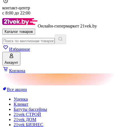
контакт-центр
с
8:00
до
22:00
Онлайн-гипермаркет 21vek.by
Каталог товаров
Избранное
Аккаунт
Корзина
Все акции
Уценка
Климат
Батуты бассейны
21vek СТРОЙ
21vek ДОМ
21vek БИЗНЕС