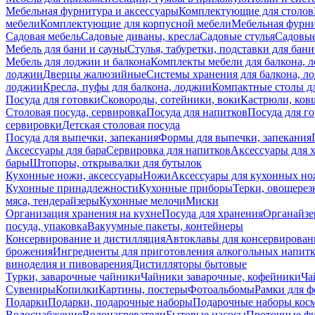
Мебельная фурнитура и аксессуары
Комплектующие для столов
мебели
Комплектующие для корпусной мебели
Мебельная фурн
Садовая мебель
Садовые диваны, кресла
Садовые стулья
Садовые
Мебель для бани и сауны
Стулья, табуретки, подставки для бани
Мебель для лоджии и балкона
Комплекты мебели для балкона, 
лоджии
Дверцы жалюзийные
Системы хранения для балкона, л
лоджии
Кресла, пуфы для балкона, лоджии
Компактные столы дл
Посуда для готовки
Сковороды, сотейники, воки
Кастрюли, ков
Столовая посуда, сервировка
Посуда для напитков
Посуда для г
сервировки
Детская столовая посуда
Посуда для выпечки, запекания
Формы для выпечки, запекания
Аксессуары для бара
Сервировка для напитков
Аксессуары для 
бары
Штопоры, открывалки для бутылок
Кухонные ножи, аксессуары
Ножи
Аксессуары для кухонных н
Кухонные принадлежности
Кухонные приборы
Терки, овощерез
мяса, тендерайзеры
Кухонные мелочи
Миски
Организация хранения на кухне
Посуда для хранения
Органайзе
посуда, упаковка
Вакуумные пакеты, контейнеры
Консервирование и дистилляция
Автоклавы для консервирован
брожения
Ингредиенты для приготовления алкогольных напит
виноделия и пивоварения
Дистилляторы бытовые
Турки, заварочные чайники
Чайники заварочные, кофейники
Ча
Сувениры
Копилки
Картины, постеры
Фотоальбомы
Рамки для ф
Подарки
Подарки, подарочные наборы
Подарочные наборы косм
Водоснабжение
Водонагреватели
Бытовые насосы
Проточные фи