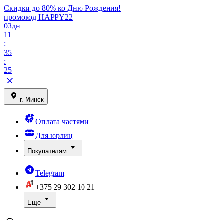
Скидки до 80% ко Дню Рождения!
промокод HAPPY22
03
дн
11
:
35
:
25
г. Минск
Оплата частями
Для юрлиц
Покупателям
Telegram
+375 29
302 10 21
Еще