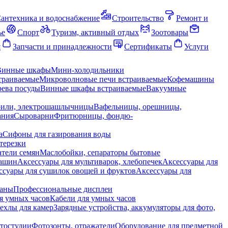
антехника и водоснабжение
Строительство
Ремонт и
ье
Спорт
Туризм, активный отдых
Зоотовары
я
Запчасти и принадлежности
Сертификаты
Услуги
Винные шкафы
Мини-холодильники
траиваемые
Микроволновые печи встраиваемые
Кофемашины
ева посуды
Винные шкафы встраиваемые
Вакуумные
рили, электрошашлычницы
Вафельницы, орешницы,
ания
Сыроварни
Фритюрницы, фондю-
а
Сифоны для газирования воды
терезки
тели семян
Маслобойки, сепараторы бытовые
машин
Аксессуары для мультиварок, хлебопечек
Аксессуары для
ссуары для сушилок овощей и фруктов
Аксессуары для
раны
Профессиональные дисплеи
я умных часов
Кабели для умных часов
ехлы для камер
Зарядные устройства, аккумуляторы для фото,
тостудии
Фотозонты, отражатели
Оборудование для предметной