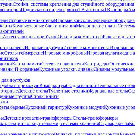
студии
Стойки, системы крепления для студийного оборудования
елевизоров
Подписки на видеосервисы
ТВ-антенны
ТВ-тюнеры
Ак
теры
Игровые компьютеры
Игровые консоли
Серверное оборудов
карты
Компьютерные блоки питания
Материнские платы
Системы
накопителей
ов
Аксессуары для ноутбуков
Очки для компьютера
Рюкзаки для но
контроллеры
Игровые ноутбуки
Игровые компьютеры
Игровые ви
ие
Столы геймерские
Игровые микрофоны
Игровая мультимедиа 
ониторов
диски
Карты памяти
Сетевые накопители
Картридеры
Оптические
иваны П-образные
Кухонные уголки, диваны
Диваны модульные
 для ноутбуков
тумбы в прихожую
Комоды, тумбы для ванной
Пеленальные стол
ьютерные
Детские столы
Туалетные столики
Журнальные столы
Са
денные группы
Столы-книги
ухни
уреты барные
Кухонный гарнитур
Кухонные модули
Кухонные угол
ры
Детские кроватки-трансформеры
Столы-трансформеры
ки, секции
Полки, стеллажи, системы хранения
Стулья, кресла
Ко
емы хранения в прихожую
Вешалки, подставки для зонтов
Банкет