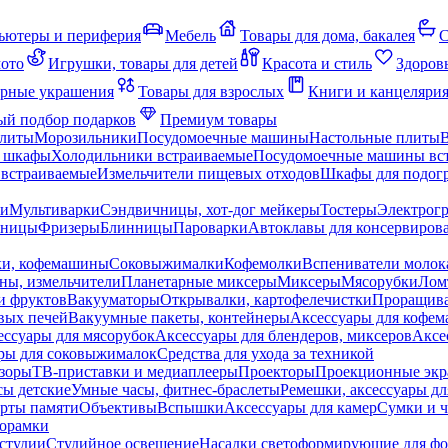
ьютеры и периферия
Мебель
Товары для дома, бакалея
С
мото
Игрушки, товары для детей
Красота и стиль
Здоров
рные украшения
Товары для взрослых
Книги и канцеляри
й подбор подарков
Премиум товары
плиты
Морозильники
Посудомоечные машины
Настольные плиты
 шкафы
Холодильники встраиваемые
Посудомоечные машины вс
встраиваемые
Измельчители пищевых отходов
Шкафы для подогр
чи
Мультиварки
Сэндвичницы, хот-дог мейкеры
Тостеры
Электрог
еницы
Фризеры
Блинницы
Пароварки
Автоклавы для консервиров
ки, кофемашины
Соковыжималки
Кофемолки
Вспениватели молок
ны, измельчители
Планетарные миксеры
Миксеры
Мясорубки
Лом
и фруктов
Вакууматоры
Открывалки, картофелечистки
Проращива
вых печей
Вакуумные пакеты, контейнеры
Аксессуары для кофе
ессуары для мясорубок
Аксессуары для блендеров, миксеров
Аксе
ры для соковыжималок
Средства для ухода за техникой
зоры
ТВ-приставки и медиаплееры
Проекторы
Проекционные эк
сы детские
Умные часы, фитнес-браслеты
Ремешки, аксессуары дл
рты памяти
Объективы
Вспышки
Аксессуары для камер
Сумки и ч
орамки
студии
Студийное освещение
Насадки светоформирующие для фо