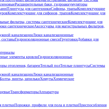
иленовые
Расширительные баки, гидроаккумуляторы
ванн
Плинтусы для сантехники
Сифоны, трапы
Комплектующие
уров
Комплектующие для сифонов, трапов
Комплектующие для
ьные фильтры, системы сантехнические
Комплектующие для
юки сантехнические
Аксессуары для магистральных фильтров,
ружной канализации
Люки канализационные
 составы
Гидроизоляционные смеси
Грунтовки
Добавки для
атериалы
рные элементы кровли
Гидроизоляционные
оры отопления, батареи
Теплый пол
Теплые плинтусы
Системы
ружной канализации
Люки канализационные
Болты, винты, шпильки
Хомуты
Химические
нцевые
Трансформаторы
Аппаратура
я плитки
Порожки, профили для пола и плитки
Приспособления