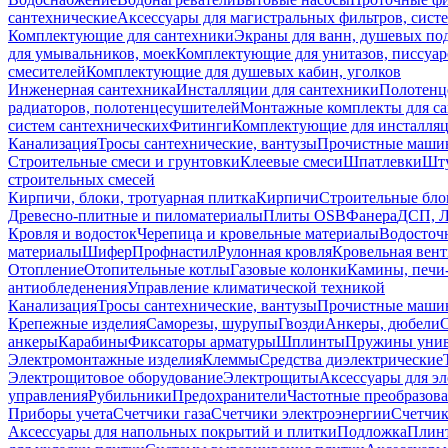
сантехнические
Аксессуары для магистральных фильтров, сист
Комплектующие для сантехники
Экраны для ванн, душевых по
для умывальников, моек
Комплектующие для унитазов, писсуар
смесителей
Комплектующие для душевых кабин, уголков
Инженерная сантехника
Инсталляции для сантехники
Полотенц
радиаторов, полотенцесушителей
Монтажные комплекты для с
систем сантехнических
Фитинги
Комплектующие для инсталля
Канализация
Тросы сантехнические, вантузы
Прочистные маши
Строительные смеси и грунтовки
Клеевые смеси
Шпатлевки
Шту
строительных смесей
Кирпичи, блоки, тротуарная плитка
Кирпичи
Строительные бло
Древесно-плитные и пиломатериалы
Плиты OSB
Фанера
ДСП, 
Кровля и водосток
Черепица и кровельные материалы
Водосточ
материалы
Шифер
Профнастил
Рулонная кровля
Кровельная вен
Отопление
Отопительные котлы
Газовые колонки
Камины, печи
антиобледенения
Управление климатической техникой
Канализация
Тросы сантехнические, вантузы
Прочистные маши
Крепежные изделия
Саморезы, шурупы
Гвозди
Анкеры, дюбели
анкеры
Карабины
Фиксаторы арматуры
Шплинты
Пружины унив
Электромонтажные изделия
Клеммы
Средства диэлектрические
Электрощитовое оборудование
Электрощиты
Аксессуары для э
управления
Рубильники
Предохранители
Частотные преобразов
Приборы учета
Счетчики газа
Счетчики электроэнергии
Счетчи
Аксессуары для напольных покрытий и плитки
Подложка
Плинт