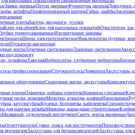
 для напольных покрытий
Реставрационные материалы
ые
Замки дверные
Петли дверные
Фурнитура дверная
Доводчики 
Скобы, штифты
Перфорированный крепеж
Гайки, шайбы
Заклепки
ерсальные
лочные плиты
Багеты, молдинги, уголки
на
Клеи для обоев
Клеи для напольных покрытий
Очистители, рас
Трубки термоусаживаемые
Изолирующие зажимы
лектрощита
Шины электротехнические
Выключатели путевые, ко
атели
Пускатели магнитные
одные ленты
Точечные светильники
Трековые светильники
Аксесс
и под покраску
ли, тельферы
Такелаж
Виброплиты, глубинные вибраторы
Бензор
сосы профессиональные
Стружкоотсосы
Домкраты
Аксессуары д
аяльное оборудование
Сварочные маски, аксессуары
Комплектующ
ечные ключи
Отвертки, наборы отверток
Ножницы слесарные
Кле
учные пилы, ножовки
Молотки, кувалды, киянки
Напильники
Ру
убцы, круглогубцы
Кусачки, болторезы, кабелерезы
Специнструм
ы для нарезки резьбы
Маркеры, карандаши строительные
Клейма
и
Малярный, отделочный инструмент
Скотч, ленты малярные
Дисп
иты
Огнетушители
Сумки, пояса для инструментов
Производствен
я бензорезов
Аксессуары для бетоносмесителей
Аксессуары для 