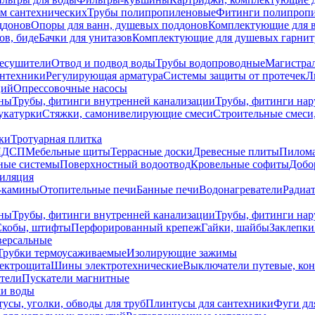
ем сантехнических
Трубы полипропиленовые
Фитинги полипроп
ддонов
Опоры для ванн, душевых поддонов
Комплектующие для 
ов, биде
Бачки для унитазов
Комплектующие для душевых гарнит
есушители
Отвод и подвод воды
Трубы водопроводные
Магистрал
антехники
Регулирующая арматура
Системы защиты от протечек
Л
ций
Опрессовочные насосы
ны
Трубы, фитинги внутренней канализации
Трубы, фитинги на
катурки
Стяжки, самонивелирующие смеси
Строительные смеси,
ки
Тротуарная плитка
ЛДСП
Мебельные щиты
Террасные доски
Древесные плиты
Пилом
ные системы
Поверхностный водоотвод
Кровельные софиты
Добо
тиляция
-камины
Отопительные печи
Банные печи
Водонагреватели
Радиат
ны
Трубы, фитинги внутренней канализации
Трубы, фитинги на
Скобы, штифты
Перфорированный крепеж
Гайки, шайбы
Заклепки
ерсальные
Трубки термоусаживаемые
Изолирующие зажимы
лектрощита
Шины электротехнические
Выключатели путевые, ко
атели
Пускатели магнитные
ки воды
усы, уголки, обводы для труб
Плинтусы для сантехники
Фуги дл