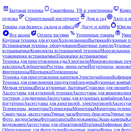
Бытовая техника
Смартфоны, ТВ и электроника
Комп
отделка
Строительный инструмент
Дом и сад
Авто и 
Товары для бизнеса, склада и офиса
Досуг и хобби
Ювели
Все акции
Оплата частями
Уцененные товары
Умны
Крупная техника для кухни
Холодильники
Вытяжки
Кухонные 
Встраиваемая техника, оборудование
Варочные панели
Духовые
встраиваемые
Комплекты встраиваемой техники
Морозильники 
упаковщики встраиваемые
Пароварки встраиваемые
Техника для приготовления еды
Аэрогрили
Микроволновые пе
кексницы
Хлебопечки
Ростеры, мини-печи
Йогуртницы, морож
фритюрницы
Яйцеварки
Попкорницы
Техника для приготовления напитков
Электрочайники
Кофевар
Техника для измельчения продуктов
Блендеры
Кухонные комбай
Мелкая техника
Весы кухонные, бытовые
Сушилки для овощей 
Аксессуары для кухонной техники
Аксессуары для микроволно
тостеров, сэндвичниц
Аксессуары для кухонных комбайнов
Акс
йогуртниц
Аксессуары для аэрогрилей, электрогрилей
Аксессуа
Телевизоры, мониторы
Телевизоры
Мониторы
Мониторы-телеви
Смарт-часы, аксессуары
Умные часы
Фитнес-браслеты
Умные ча
Фото, видеосъемка
Фотоаппараты
Видеокамеры
Экшн-камеры
Ка
видеокамер
Аксессуары для объективов
Штативы
Цифровые фот
Оборудование для фотостудии
Кольцевые лампы
Фоны для фото