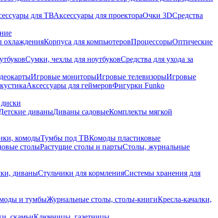
сессуары для ТВ
Аксессуары для проектора
Очки 3D
Средства
ание
 охлаждения
Корпуса для компьютеров
Процессоры
Оптические
утбуков
Сумки, чехлы для ноутбуков
Средства для ухода за
деокарты
Игровые мониторы
Игровые телевизоры
Игровые
акустика
Аксессуары для геймеров
Фигурки Funko
 диски
Детские диваны
Диваны садовые
Комплекты мягкой
ики, комоды
Тумбы под ТВ
Комоды пластиковые
довые столы
Растущие столы и парты
Столы, журнальные
ки, диваны
Стульчики для кормления
Системы хранения для
моды и тумбы
Журнальные столы, столы-книги
Кресла-качалки,
ки, скамьи
Ключницы, газетницы