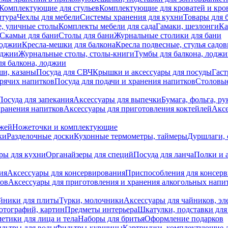
Комплектующие для стульев
Комплектующие для кроватей и кро
итура
Чехлы для мебели
Системы хранения для кухни
Товары для 
, уличные столы
Комплекты мебели для сада
Гамаки, шезлонги
Ка
Скамьи для бани
Столы для бани
Журнальные столики для бани
лоджии
Кресла-мешки для балкона
Кресла подвесные, стулья садо
оджии
Журнальные столы, столы-книги
Тумбы для балкона, лодж
я балкона, лоджии
ши, казаны
Посуда для СВЧ
Крышки и аксессуары для посуды
Гаст
орячих напитков
Посуда для подачи и хранения напитков
Столовы
Посуда для запекания
Аксессуары для выпечки
Бумага, фольга, р
хранения напитков
Аксессуары для приготовления коктейлей
Аксе
ожей
Ножеточки и комплектующие
ки
Разделочные доски
Кухонные термометры, таймеры
Дуршлаги, 
ры для кухни
Органайзеры для специй
Посуда для ланча
Полки и 
ия
Аксессуары для консервирования
Приспособления для консер
ков
Аксессуары для приготовления и хранения алкогольных напи
йники для плиты
Турки, молочники
Аксессуары для чайников, э
отографий, картин
Предметы интерьера
Шкатулки, подставки дл
етики для лица и тела
Наборы для бритья
Оформление подарков
льтры для воды
Фильтры-кувшины
Картриджи, комплектующие д