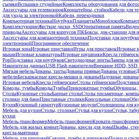
съемки
Вспышки студийные
Комплекты оборудования для фото
Аксессуары для телевизоров
Кронштейны, стойки
Кабели для т
для ухода за электроникой
Кабели, переходники
Компьютерная техника
Ноутбуки
Планшеты
Моноблоки
Компью
Комплектующие
Жесткие диски, SSD
Оперативная память
Видео
приводы
Аксессуары для корпусов ПК
Боксы, док-станции для 
Аксессуары для компьютерной техники
Подставки для ноутбук
электроникой
Программное обеспечение
Игровая зона
Игровые приставки
Игры для приставок
Игровые 
мыши
Игровые клавиатуры
Игровые наушники
Кресла геймерск
Pop
Подставки для ноутбуков
Светодиодные ленты
Лампы для м
Накопители данных
USB Flash накопители
Внешние HDD, SSD 
Мягкая мебель
Диваны, тахты
Диваны прямые
Диваны угловые
Д
мебели
Бескаркасные кресла-мешки и диваны
Надувные диваны
Игровая мебель
Кресла геймерские
Столы геймерские
Подставки
Комоды, тумбы
Комоды
Тумбы
Прикроватные тумбы
Обувницы, 
Столы
Кухонные столы
Барные столы
Столы письменные, комп
столики для бани
Приставные столики
Консольные столики
Обе
Кухня
Кухонный гарнитур
Кухонные модули
Столешницы для к
Мебель для кухни
Столы, столики
Стулья для кухни
Стулья, таб
кухни
Мебель-трансформер
Мебель-трансформер
Кровати-трансформе
Мебель для жилых комнат
Диваны, кресла для дома
Шкафы, стен
кресла-маятники
Мебель для прихожей
Секции, тумбы в прихожую
Полки и сист