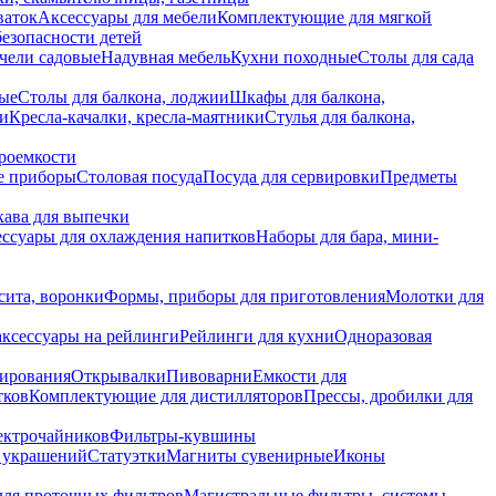
ваток
Аксессуары для мебели
Комплектующие для мягкой
безопасности детей
чели садовые
Надувная мебель
Кухни походные
Столы для сада
вые
Столы для балкона, лоджии
Шкафы для балкона,
ии
Кресла-качалки, кресла-маятники
Стулья для балкона,
роемкости
е приборы
Столовая посуда
Посуда для сервировки
Предметы
укава для выпечки
ссуары для охлаждения напитков
Наборы для бара, мини-
сита, воронки
Формы, приборы для приготовления
Молотки для
аксессуары на рейлинги
Рейлинги для кухни
Одноразовая
вирования
Открывалки
Пивоварни
Емкости для
тков
Комплектующие для дистилляторов
Прессы, дробилки для
лектрочайников
Фильтры-кувшины
я украшений
Статуэтки
Магниты сувенирные
Иконы
ля проточных фильтров
Магистральные фильтры, системы