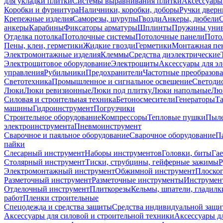
для укладки плитки
Системы выравнивания плитки
Аксессуары
Коробки и фурнитура
Наличники, коробки, доборы
Ручки дверн
Крепежные изделия
Саморезы, шурупы
Гвозди
Анкеры, дюбели
анкеры
Карабины
Фиксаторы арматуры
Шплинты
Пружины унив
Отделка потолка
Потолочные системы
Потолочные панели
Пото
Пены, клеи, герметики
Жидкие гвозди
Герметики
Монтажная пе
Электромонтажные изделия
Клеммы
Средства диэлектрические
Электрощитовое оборудование
Электрощиты
Аксессуары для э
управления
Рубильники
Предохранители
Частотные преобразов
Светотехника
Промышленное и сигнальное освещение
Светоди
Люки
Люки ревизионные
Люки под плитку
Люки напольные
Люк
Силовая и строительная техника
Бетоносмесители
Генераторы
Та
машины
Гидроинструмент
Погрузчики
Строительное оборудование
Компрессоры
Тепловые пушки
Пыле
электроинструмента
Пневмоинструмент
Сварочное и паяльное оборудование
Сварочное оборудование
П
пайки
Слесарный инструмент
Наборы инструментов
Головки, биты
Га
Столярный инструмент
Тиски, струбцины, гейферные зажимы
Р
Электромонтажный инструмент
Обжимной инструмент
Плоског
Разметочный инструмент
Разметочные инструменты
Инструмент
Отделочный инструмент
Плиткорезы
Кельмы, шпатели, гладилк
работ
Пленки строительные
Спецодежда и средства защиты
Средства индивидуальной защ
Аксессуары для силовой и строительной техники
Аксессуары дл