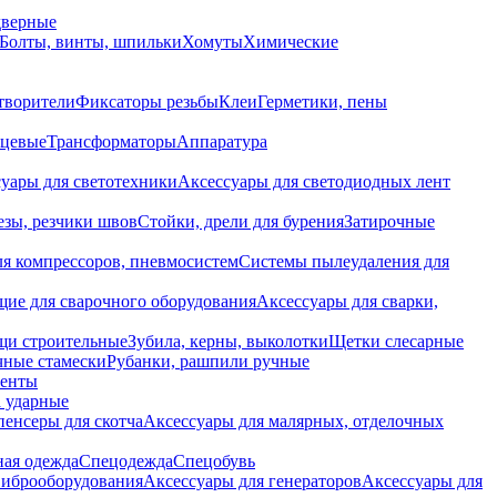
дверные
Болты, винты, шпильки
Хомуты
Химические
творители
Фиксаторы резьбы
Клеи
Герметики, пены
нцевые
Трансформаторы
Аппаратура
уары для светотехники
Аксессуары для светодиодных лент
езы, резчики швов
Стойки, дрели для бурения
Затирочные
ля компрессоров, пневмосистем
Системы пылеудаления для
ие для сварочного оборудования
Аксессуары для сварки,
щи строительные
Зубила, керны, выколотки
Щетки слесарные
чные стамески
Рубанки, рашпили ручные
енты
 ударные
енсеры для скотча
Аксессуары для малярных, отделочных
ная одежда
Спецодежда
Спецобувь
виброоборудования
Аксессуары для генераторов
Аксессуары для