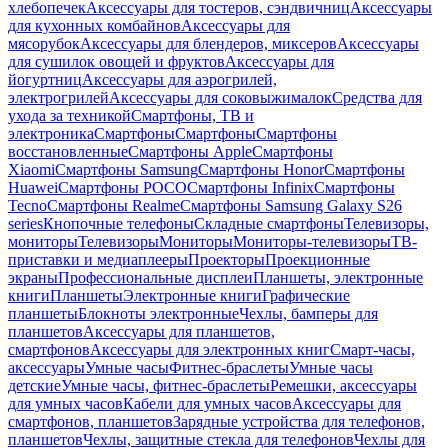
хлебопечек
Аксессуары для тостеров, сэндвичниц
Аксессуары
для кухонных комбайнов
Аксессуары для
мясорубок
Аксессуары для блендеров, миксеров
Аксессуары
для сушилок овощей и фруктов
Аксессуары для
йогуртниц
Аксессуары для аэрогрилей,
электрогрилей
Аксессуары для соковыжималок
Средства для
ухода за техникой
Смартфоны, ТВ и
электроника
Смартфоны
Смартфоны
Смартфоны
восстановленные
Смартфоны Apple
Смартфоны
Xiaomi
Смартфоны Samsung
Смартфоны Honor
Смартфоны
Huawei
Смартфоны POCO
Смартфоны Infinix
Смартфоны
Tecno
Смартфоны Realme
Смартфоны Samsung Galaxy S26
series
Кнопочные телефоны
Складные смартфоны
Телевизоры,
мониторы
Телевизоры
Мониторы
Мониторы-телевизоры
ТВ-
приставки и медиаплееры
Проекторы
Проекционные
экраны
Профессиональные дисплеи
Планшеты, электронные
книги
Планшеты
Электронные книги
Графические
планшеты
Блокноты электронные
Чехлы, бамперы для
планшетов
Аксессуары для планшетов,
смартфонов
Аксессуары для электронных книг
Смарт-часы,
аксессуары
Умные часы
Фитнес-браслеты
Умные часы
детские
Умные часы, фитнес-браслеты
Ремешки, аксессуары
для умных часов
Кабели для умных часов
Аксессуары для
смартфонов, планшетов
Зарядные устройства для телефонов,
планшетов
Чехлы, защитные стекла для телефонов
Чехлы для