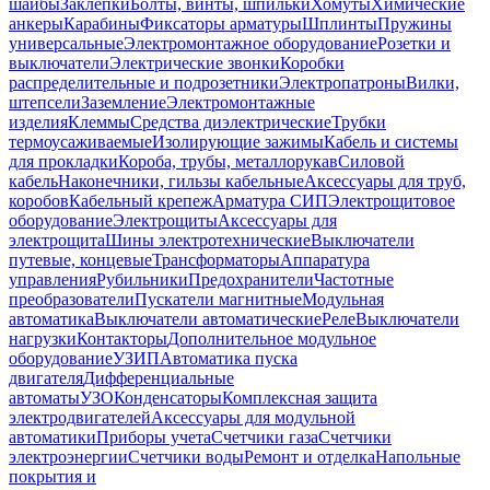
шайбы
Заклепки
Болты, винты, шпильки
Хомуты
Химические
анкеры
Карабины
Фиксаторы арматуры
Шплинты
Пружины
универсальные
Электромонтажное оборудование
Розетки и
выключатели
Электрические звонки
Коробки
распределительные и подрозетники
Электропатроны
Вилки,
штепсели
Заземление
Электромонтажные
изделия
Клеммы
Средства диэлектрические
Трубки
термоусаживаемые
Изолирующие зажимы
Кабель и системы
для прокладки
Короба, трубы, металлорукав
Силовой
кабель
Наконечники, гильзы кабельные
Аксессуары для труб,
коробов
Кабельный крепеж
Арматура СИП
Электрощитовое
оборудование
Электрощиты
Аксессуары для
электрощита
Шины электротехнические
Выключатели
путевые, концевые
Трансформаторы
Аппаратура
управления
Рубильники
Предохранители
Частотные
преобразователи
Пускатели магнитные
Модульная
автоматика
Выключатели автоматические
Реле
Выключатели
нагрузки
Контакторы
Дополнительное модульное
оборудование
УЗИП
Автоматика пуска
двигателя
Дифференциальные
автоматы
УЗО
Конденсаторы
Комплексная защита
электродвигателей
Аксессуары для модульной
автоматики
Приборы учета
Счетчики газа
Счетчики
электроэнергии
Счетчики воды
Ремонт и отделка
Напольные
покрытия и