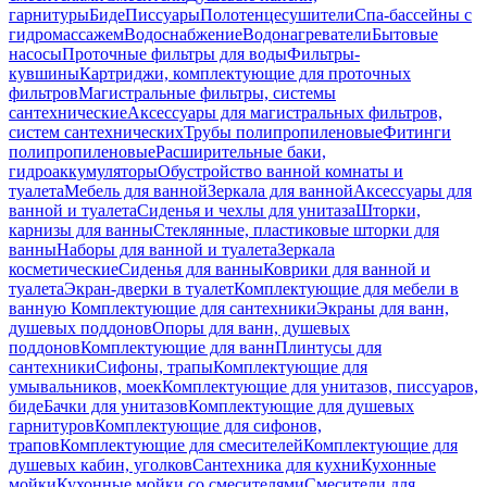
гарнитуры
Биде
Писсуары
Полотенцесушители
Спа-бассейны с
гидромассажем
Водоснабжение
Водонагреватели
Бытовые
насосы
Проточные фильтры для воды
Фильтры-
кувшины
Картриджи, комплектующие для проточных
фильтров
Магистральные фильтры, системы
сантехнические
Аксессуары для магистральных фильтров,
систем сантехнических
Трубы полипропиленовые
Фитинги
полипропиленовые
Расширительные баки,
гидроаккумуляторы
Обустройство ванной комнаты и
туалета
Мебель для ванной
Зеркала для ванной
Аксессуары для
ванной и туалета
Сиденья и чехлы для унитаза
Шторки,
карнизы для ванны
Стеклянные, пластиковые шторки для
ванны
Наборы для ванной и туалета
Зеркала
косметические
Сиденья для ванны
Коврики для ванной и
туалета
Экран-дверки в туалет
Комплектующие для мебели в
ванную
Комплектующие для сантехники
Экраны для ванн,
душевых поддонов
Опоры для ванн, душевых
поддонов
Комплектующие для ванн
Плинтусы для
сантехники
Сифоны, трапы
Комплектующие для
умывальников, моек
Комплектующие для унитазов, писсуаров,
биде
Бачки для унитазов
Комплектующие для душевых
гарнитуров
Комплектующие для сифонов,
трапов
Комплектующие для смесителей
Комплектующие для
душевых кабин, уголков
Сантехника для кухни
Кухонные
мойки
Кухонные мойки со смесителями
Смесители для