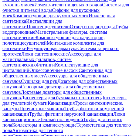
кухонных моек
Измельчители пищевых отходов
Системы для
очистки питьевой воды
Сифоны для кухонных
моек
Комплектующие для кухонных моек
Инженерная
сантехника
Инсталляции для
сантехники
Полотенцесушители
Отвод и подвод воды
Трубы
водопроводные
Магистральные фильтры, системы
сантехнические
Комплектующие для радиаторов,
полотенцесушителей
Монтажные комплекты для
сантехники
Регулирующая арматура
Системы защиты от
протечек
Люки сантехнические
Аксессуары для
магистральных фильтров, систем
сантехнических
Фитинги
Комплектующие для
инсталляций
Опрессовочные насосы
Сантехника для
общественных мест
Аксессуары для общественных
санузлов
Сушилки для рук
Дозаторы для общественных
санузлов
Сенсорные дозаторы для общественных
санузлов
Локтевые дозаторы для общественных
санузлов
Диспенсеры для бумажных полотенец
Диспенсеры
для туалетной бумаги
Канализация
Тросы сантехнические,
вантузы
Прочистные машины
Трубы, фитинги внутренней
канализации
Трубы, фитинги наружной канализации
Люки
канализационные
Теплый пол водяной
Трубы для теплого
пола
Коллекторы и комплектующие
Термостатика для теплого
пола
Автоматика для теплого
пола
Строительство
Строительные смеси и грунтовки
Клеевые