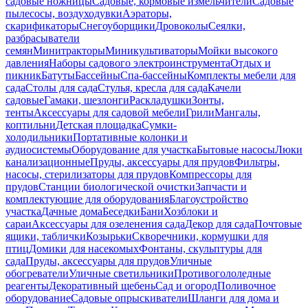
садовые ножницы
Садовые, кормовые измельчители
Садовые
пылесосы, воздуходувки
Аэраторы,
скарификаторы
Снегоуборщики
Дровоколы
Сеялки,
разбрасыватели
семян
Минитракторы
Миникультиваторы
Мойки высокого
давления
Наборы садового электроинструмента
Отдых и
пикник
Батуты
Бассейны
Спа-бассейны
Комплекты мебели для
сада
Столы для сада
Стулья, кресла для сада
Качели
садовые
Гамаки, шезлонги
Раскладушки
Зонты,
тенты
Аксессуары для садовой мебели
Грили
Мангалы,
коптильни
Детская площадка
Сумки-
холодильники
Портативные колонки и
аудиосистемы
Оборудование для участка
Бытовые насосы
Люки
канализационные
Пруды, аксессуары для прудов
Фильтры,
насосы, стерилизаторы для прудов
Компрессоры для
прудов
Станции биологической очистки
Запчасти и
комплектующие для оборудования
Благоустройство
участка
Дачные дома
Беседки
Бани
Хозблоки и
сараи
Аксессуары для озеленения сада
Декор для сада
Почтовые
ящики, таблички
Козырьки
Скворечники, кормушки для
птиц
Домики для насекомых
Фонтаны, скульптуры для
сада
Пруды, аксессуары для прудов
Уличные
обогреватели
Уличные светильники
Противогололедные
реагенты
Декоративный щебень
Сад и огород
Поливочное
оборудование
Садовые опрыскиватели
Шланги для дома и