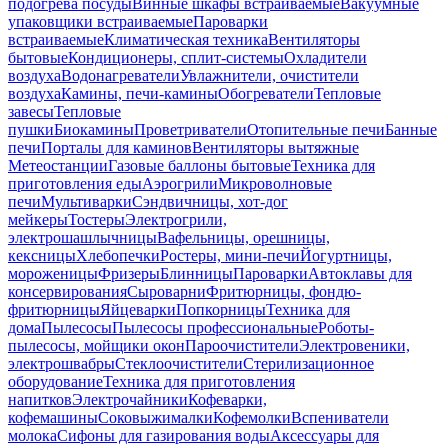
подогрева посуды
Винные шкафы встраиваемые
Вакуумные
упаковщики встраиваемые
Пароварки
встраиваемые
Климатическая техника
Вентиляторы
бытовые
Кондиционеры, сплит-системы
Охладители
воздуха
Водонагреватели
Увлажнители, очистители
воздуха
Камины, печи-камины
Обогреватели
Тепловые
завесы
Тепловые
пушки
Биокамины
Проветриватели
Отопительные печи
Банные
печи
Порталы для каминов
Вентиляторы вытяжные
Метеостанции
Газовые баллоны бытовые
Техника для
приготовления еды
Аэрогрили
Микроволновые
печи
Мультиварки
Сэндвичницы, хот-дог
мейкеры
Тостеры
Электрогрили,
электрошашлычницы
Вафельницы, орешницы,
кексницы
Хлебопечки
Ростеры, мини-печи
Йогуртницы,
мороженицы
Фризеры
Блинницы
Пароварки
Автоклавы для
консервирования
Сыроварни
Фритюрницы, фондю-
фритюрницы
Яйцеварки
Попкорницы
Техника для
дома
Пылесосы
Пылесосы профессиональные
Роботы-
пылесосы, мойщики окон
Пароочистители
Электровеники,
электрошвабры
Стеклоочистители
Стерилизационное
оборудование
Техника для приготовления
напитков
Электрочайники
Кофеварки,
кофемашины
Соковыжималки
Кофемолки
Вспениватели
молока
Сифоны для газирования воды
Аксессуары для