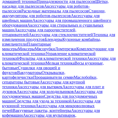
домашней техники
Принадлежности для пылесосов
Щетки,
насадки для пылесосов
Аксессуары для роботов-
пылесосов
Расходные материалы для пылесосов
Станции,
аккумуляторы для роботов-пылесосов
Аксессуары для
швейных машин
Аксессуары для промышленного швейного
оборудования
Аксессуары для стиральных и сушильных
машин
Аксессуары для пароочистителей,
отпаривателей
Аксессуары для стеклоочистителей
Техника для
измельчения продуктов
Блендеры
Кухонные комбайны,
измельчители
Планетарные
миксеры
Миксеры
Мясорубки
Ломтерезки
Комплектующие для
климатической техники
Управление климатической
техникой
Фильтры для климатической техники
Аксессуары для
климатической техники
Мелкая техника
Весы кухонные,
бытовые
Сушилки для овощей и
фруктов
Вакууматоры
Открывалки,
картофелечистки
Проращиватели семян
Маслобойки,
сепараторы бытовые
Аксессуары для крупной
техники
Аксессуары для вытяжек
Аксессуары для плит и
духовок
Аксессуары для холодильников
Аксессуары для
посудомоечных машин
Средства для посудомоечных
машин
Средства для ухода за техникой
Аксессуары для
кухонной техники
Аксессуары для микроволновых
печей
Вакуумные пакеты, контейнеры
Аксессуары для
кофемашин
Аксессуары для мультиварок,