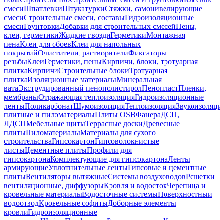
смеси
Шпатлевки
Штукатурки
Стяжки, самонивелирующие
смеси
Строительные смеси, составы
Гидроизоляционные
смеси
Грунтовки
Добавки для строительных смесей
Пены,
клеи, герметики
Жидкие гвозди
Герметики
Монтажная
пена
Клеи для обоев
Клеи для напольных
покрытий
Очистители, растворители
Фиксаторы
резьбы
Клеи
Герметики, пены
Кирпичи, блоки, тротуарная
плитка
Кирпичи
Строительные блоки
Тротуарная
плитка
Изоляционные материалы
Минеральная
вата
Экструдированный пенополистирол
Пенопласт
Пленки,
мембраны
Отражающая теплоизоляция
Гидроизоляционные
ленты
Поликарбонат
Шумоизоляция
Теплоизоляция
Звукоизоляц
плитные и пиломатериалы
Плиты OSB
Фанера
ДСП,
ЛДСП
Мебельные щиты
Террасные доски
Древесные
плиты
Пиломатериалы
Материалы для сухого
строительства
Гипсокартон
Гипсоволокнистые
листы
Цементные плиты
Профили для
гипсокартона
Комплектующие для гипсокартона
Ленты
армирующие
Уплотнительные ленты
Гипсовые и цементные
плиты
Вентиляторы вытяжные
Системы воздуховодов
Решетки
вентиляционные, диффузоры
Кровля и водосток
Черепица и
кровельные материалы
Водосточные системы
Поверхностный
водоотвод
Кровельные софиты
Доборные элементы
кровли
Гидроизоляционные