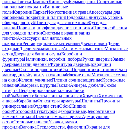
плитка
Плитка
Ламинат
Линолеум
Керамогранит
Спортивные
напольные покрытия
Виниловые
полы
Ковролин
Паркет
Искусственная трава
Аксессуары для
напольных покрытий и плитки
Подложка
Плинтусы, уголки,
обводы для труб
Плинтусы для сантехники
Фуги для
плитки
Порожки, профили для пола и плитки
Приспособления
для укладки плитки
Системы выравнивания
плитки
Аксессуары для напольных
покрытий
Реставрационные материалы
Двери и арки
Двери
входные
Двери межкомнатные
Арки межкомнатные
Москитные
сетки
Двери для бани и сауны
Коробки и
фурнитура
Наличники, коробки, доборы
Ручки дверные
Замки
дверные
Петли дверные
Фурнитура дверная
Доводчики
дверные
Окна и подоконники
Окна
Подоконники, отливы
Окна
мансардные
Фурнитура оконная
Мягкие окна
Москитные сетки
на окна
Жалюзи уличные
Пленки солнцезащитные
Крепежные
изделия
Саморезы, шурупы
Гвозди
Анкеры, дюбели
Скобы,
штифты
Перфорированный крепеж
Гайки,
шайбы
Заклепки
Болты, винты, шпильки
Хомуты
Химические
анкеры
Карабины
Фиксаторы арматуры
Шплинты
Пружины
универсальные
Отделка стен
Обои
Жидкие
обои
Фотообои
Штукатурки декоративные
Декоративный
камень
Скинали
Пленки самоклеящиеся
Армирующие
сетки
Стеновые панели
Уголки, маяки,
профили
Вагонка
Стеклохолсты, флизелин
Экраны для