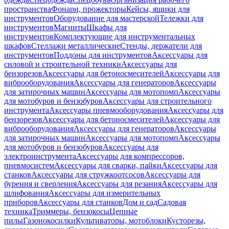
пространства
Фонари, прожекторы
Кейсы, ящики для
инструментов
Оборудование для мастерской
Тележки для
инструментов
Магниты
Шкафы для
инструментов
Комплектующие для инструментальных
шкафов
Стеллажи металлические
Стенды, держатели для
инструментов
Поддоны для инструментов
Аксессуары для
силовой и строительной техники
Аксессуары для
бензорезов
Аксессуары для бетоносмесителей
Аксессуары для
виброоборудования
Аксессуары для генераторов
Аксессуары
для затирочных машин
Аксессуары для мотопомп
Аксессуары
для мотобуров и бензобуров
Аксессуары для строительного
инструмента
Аксессуары пневмооборудования
Аксессуары для
бензорезов
Аксессуары для бетоносмесителей
Аксессуары для
виброоборудования
Аксессуары для генераторов
Аксессуары
для затирочных машин
Аксессуары для мотопомп
Аксессуары
для мотобуров и бензобуров
Аксессуары для
электроинструмента
Аксессуары для компрессоров,
пневмосистем
Аксессуары для сварки, пайки
Аксессуары для
станков
Аксессуары для стружкоотсосов
Аксессуары для
бурения и сверления
Аксессуары для резания
Аксессуары для
шлифования
Аксессуары для измерительных
приборов
Аксессуары для станков
Дом и сад
Садовая
техника
Триммеры, бензокосы
Цепные
пилы
Газонокосилки
Культиваторы, мотоблоки
Кусторезы,