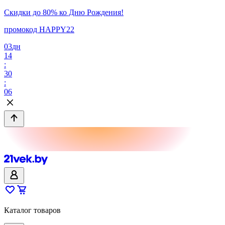
Скидки до 80% ко Дню Рождения!
промокод HAPPY22
03
дн
14
:
30
:
06
Каталог товаров