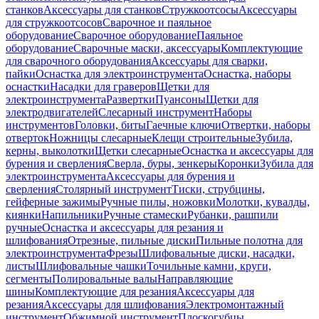
станков
Аксессуары для станков
Стружкоотсосы
Аксессуары
для стружкоотсосов
Сварочное и паяльное
оборудование
Сварочное оборудование
Паяльное
оборудование
Сварочные маски, аксессуары
Комплектующие
для сварочного оборудования
Аксессуары для сварки,
пайки
Оснастка для электроинструмента
Оснастка, наборы
оснастки
Насадки для граверов
Щетки для
электроинструмента
Развертки
Пуансоны
Щетки для
электродвигателей
Слесарный инструмент
Наборы
инструментов
Головки, биты
Гаечные ключи
Отвертки, наборы
отверток
Ножницы слесарные
Клещи строительные
Зубила,
керны, выколотки
Щетки слесарные
Оснастка и аксессуары для
бурения и сверления
Сверла, буры, зенкеры
Коронки
Зубила для
электроинструмента
Аксессуары для бурения и
сверления
Столярный инструмент
Тиски, струбцины,
гейферные зажимы
Ручные пилы, ножовки
Молотки, кувалды,
киянки
Напильники
Ручные стамески
Рубанки, рашпили
ручные
Оснастка и аксессуары для резания и
шлифования
Отрезные, пильные диски
Пильные полотна для
электроинструмента
Фрезы
Шлифовальные диски, насадки,
листы
Шлифовальные чашки
Точильные камни, круги,
сегменты
Полировальные валы
Направляющие
шины
Комплектующие для резания
Аксессуары для
резания
Аксессуары для шлифования
Электромонтажный
инструмент
Обжимной инструмент
Плоскогубцы,