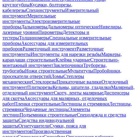
круглогубцы
Кусачки, болторезы,
кабелерезы
Специнструменты
Измерительный
инструмент
Мерительные
инструменты
Электроизмерительные
приборы
Дальномеры
Дальномеры оптические
Нивелиры,
лазерные уровни
Пирометры
Детекторы и
тестеры
Толщиномеры
Специальные измерительные
приборы
Аксессуары для измерительных
приборов
Разметочный инструмент
Разметочные
инструменты
Инструменты для нарезки резьбы
Маркеры,
карандаши строительные
Клейма ударные
Строительно-
монтажный инструмент
Заклепочники
Труборезы,
трубогибы
Ножи строительные
Мультитулы
Пробойники,
просекатели отверстий
Ломы
Степлеры
механические
Стеклорезы
Прикаточные валики
Отделочный
инструмент
Плиткорезы
Кельмы, шпатели, гладилки
Малярный,
отделочный инструмент
Скотч, ленты малярные
Диспенсеры
для скотча
Аксессуары для малярных, отделочных
работ
Пленки строительные
Лестницы и стремянки
Лестницы,
стремянки
Чердачные лестницы
Элементы
лестниц
Подъемники строительные
Спецодежда и средства
защиты
Средства индивидуальной
защиты
Огнетушители
Сумки, пояса для
инструментов
Производственная
одежда
Спецодежда
Спецобувь
Организация рабочего