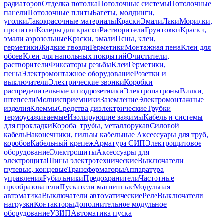
радиаторов
Отделка потолка
Потолочные системы
Потолочные
панели
Потолочные плиты
Багеты, молдинги,
уголки
Лакокрасочные материалы
Краски
Эмали
Лаки
Морилки,
пропитки
Колеры для краски
Растворители
Грунтовки
Краски,
эмали аэрозольные
Краски, эмали
Пены, клеи,
герметики
Жидкие гвозди
Герметики
Монтажная пена
Клеи для
обоев
Клеи для напольных покрытий
Очистители,
растворители
Фиксаторы резьбы
Клеи
Герметики,
пены
Электромонтажное оборудование
Розетки и
выключатели
Электрические звонки
Коробки
распределительные и подрозетники
Электропатроны
Вилки,
штепсели
Молниеприемники
Заземление
Электромонтажные
изделия
Клеммы
Средства диэлектрические
Трубки
термоусаживаемые
Изолирующие зажимы
Кабель и системы
для прокладки
Короба, трубы, металлорукав
Силовой
кабель
Наконечники, гильзы кабельные
Аксессуары для труб,
коробов
Кабельный крепеж
Арматура СИП
Электрощитовое
оборудование
Электрощиты
Аксессуары для
электрощита
Шины электротехнические
Выключатели
путевые, концевые
Трансформаторы
Аппаратура
управления
Рубильники
Предохранители
Частотные
преобразователи
Пускатели магнитные
Модульная
автоматика
Выключатели автоматические
Реле
Выключатели
нагрузки
Контакторы
Дополнительное модульное
оборудование
УЗИП
Автоматика пуска