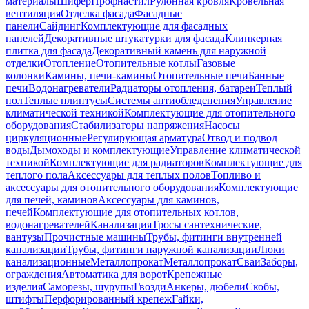
материалы
Шифер
Профнастил
Рулонная кровля
Кровельная
вентиляция
Отделка фасада
Фасадные
панели
Сайдинг
Комплектующие для фасадных
панелей
Декоративные штукатурки для фасада
Клинкерная
плитка для фасада
Декоративный камень для наружной
отделки
Отопление
Отопительные котлы
Газовые
колонки
Камины, печи-камины
Отопительные печи
Банные
печи
Водонагреватели
Радиаторы отопления, батареи
Теплый
пол
Теплые плинтусы
Системы антиобледенения
Управление
климатической техникой
Комплектующие для отопительного
оборудования
Стабилизаторы напряжения
Насосы
циркуляционные
Регулирующая арматура
Отвод и подвод
воды
Дымоходы и комплектующие
Управление климатической
техникой
Комплектующие для радиаторов
Комплектующие для
теплого пола
Аксессуары для теплых полов
Топливо и
аксессуары для отопительного оборудования
Комплектующие
для печей, каминов
Аксессуары для каминов,
печей
Комплектующие для отопительных котлов,
водонагревателей
Канализация
Тросы сантехнические,
вантузы
Прочистные машины
Трубы, фитинги внутренней
канализации
Трубы, фитинги наружной канализации
Люки
канализационные
Металлопрокат
Металлопрокат
Сваи
Заборы,
ограждения
Автоматика для ворот
Крепежные
изделия
Саморезы, шурупы
Гвозди
Анкеры, дюбели
Скобы,
штифты
Перфорированный крепеж
Гайки,