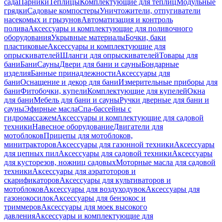
сада
Парники
Теплицы
Комплектующие для теплиц
Модульные
грядки
Садовые компостеры
Уничтожители, отпугиватели
насекомых и грызунов
Автоматизация и контроль
полива
Аксессуары и комплектующие для поливочного
оборудования
Укрывные материалы
Бочки, баки
пластиковые
Аксессуары и комплектующие для
опрыскивателей
Шланги для опрыскивателей
Товары для
бани
Бани
Сауны
Двери для бани и сауны
Бондарные
изделия
Банные принадлежности
Аксессуары для
бани
Оснащение и декор для бани
Измерительные приборы для
бани
Фитобочки, купели
Комплектующие для купелей
Окна
для бани
Мебель для бани и сауны
Ручки дверные для бани и
сауны
Эфирные масла
Спа-бассейны с
гидромассажем
Аксессуары и комплектующие для садовой
техники
Навесное оборудование
Двигатели для
мотоблоков
Прицепы для мотоблоков,
минитракторов
Аксессуары для газонной техники
Аксессуары
для цепных пил
Аксессуары для садовой техники
Аксессуары
для кусторезов, ножниц садовых
Моторные масла для садовой
техники
Аксессуары для аэратоторов и
скарификаторов
Аксессуары для культиваторов и
мотоблоков
Аксессуары для воздуходувок
Аксессуары для
газонокосилок
Аксессуары для бензокос и
триммеров
Аксессуары для моек высокого
давления
Аксессуары и комплектующие для