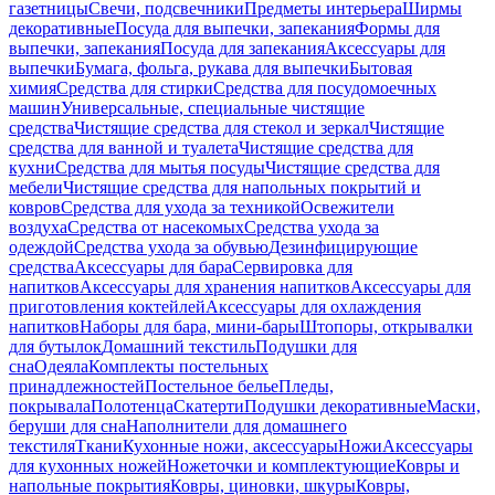
газетницы
Свечи, подсвечники
Предметы интерьера
Ширмы
декоративные
Посуда для выпечки, запекания
Формы для
выпечки, запекания
Посуда для запекания
Аксессуары для
выпечки
Бумага, фольга, рукава для выпечки
Бытовая
химия
Средства для стирки
Средства для посудомоечных
машин
Универсальные, специальные чистящие
средства
Чистящие средства для стекол и зеркал
Чистящие
средства для ванной и туалета
Чистящие средства для
кухни
Средства для мытья посуды
Чистящие средства для
мебели
Чистящие средства для напольных покрытий и
ковров
Средства для ухода за техникой
Освежители
воздуха
Средства от насекомых
Средства ухода за
одеждой
Средства ухода за обувью
Дезинфицирующие
средства
Аксессуары для бара
Сервировка для
напитков
Аксессуары для хранения напитков
Аксессуары для
приготовления коктейлей
Аксессуары для охлаждения
напитков
Наборы для бара, мини-бары
Штопоры, открывалки
для бутылок
Домашний текстиль
Подушки для
сна
Одеяла
Комплекты постельных
принадлежностей
Постельное белье
Пледы,
покрывала
Полотенца
Скатерти
Подушки декоративные
Маски,
беруши для сна
Наполнители для домашнего
текстиля
Ткани
Кухонные ножи, аксессуары
Ножи
Аксессуары
для кухонных ножей
Ножеточки и комплектующие
Ковры и
напольные покрытия
Ковры, циновки, шкуры
Ковры,