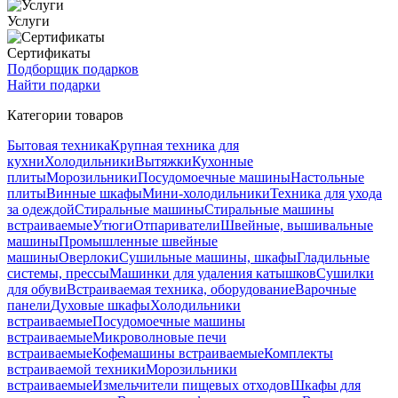
Услуги
Сертификаты
Подборщик подарков
Найти подарки
Категории товаров
Бытовая техника
Крупная техника для
кухни
Холодильники
Вытяжки
Кухонные
плиты
Морозильники
Посудомоечные машины
Настольные
плиты
Винные шкафы
Мини-холодильники
Техника для ухода
за одеждой
Стиральные машины
Стиральные машины
встраиваемые
Утюги
Отпариватели
Швейные, вышивальные
машины
Промышленные швейные
машины
Оверлоки
Сушильные машины, шкафы
Гладильные
системы, прессы
Машинки для удаления катышков
Сушилки
для обуви
Встраиваемая техника, оборудование
Варочные
панели
Духовые шкафы
Холодильники
встраиваемые
Посудомоечные машины
встраиваемые
Микроволновые печи
встраиваемые
Кофемашины встраиваемые
Комплекты
встраиваемой техники
Морозильники
встраиваемые
Измельчители пищевых отходов
Шкафы для