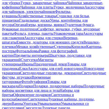
для уборки
Турки, заварочные чайники
Чайники заварочные,
кофейники
Чайники для плиты
Турки, молочники
Аксессуары
для чайников, электрочайников
Фильтры-
кувшины
Хозяйственные товары
Сушилки для белья,
прищепки
Гладильные доски
Урны, контейнеры для
мусора
Органайзеры, корзины, ящики
Туалетная бумага,
бумажные полотенца
Салфетки, мочалки, губки, мусорные
пакеты
Фольга, пленка, пакеты
Упаковочная тара
Аксессуары
для глажения
Аксессуары для стирки
Веревки,
шпагаты
Емкости, дозаторы для моющих средств
Вешалки-
плечики
Мешки хозяйственные
Сувениры
Копилки
Картины,
постеры
Фотоальбомы
Рамки для фотографий,
картин
Предметы интерьера
Шкатулки, подставки для
украшений
Статуэтки
Магниты
сувенирные
Иконы
Праздничный декор
Товары для
праздника
Елки
Аксессуары для елей новогодних
Новогодние
украшения
Светодиодные гирлянды, декорации
Светодиодные
фигуры, игрушки
Временные
татуировки
Фотобутафория
Товары для
маскарада
Подарки
Подарки, подарочные наборы
Подарочные
наборы косметики для лица и тела
Наборы для
бритья
Оформление подарков
Сантехника и
водоснабжение
Сантехника
Душевые кабины, поддоны,
двери
Ванны
Унитазы
Умывальники
Умывальники со
смесителями
Смесители
Душевые панели,