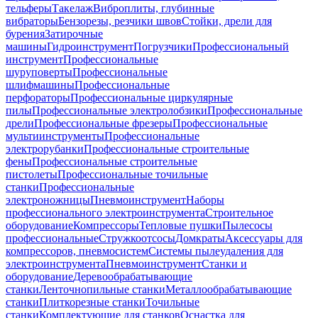
тельферы
Такелаж
Виброплиты, глубинные
вибраторы
Бензорезы, резчики швов
Стойки, дрели для
бурения
Затирочные
машины
Гидроинструмент
Погрузчики
Профессиональный
инструмент
Профессиональные
шуруповерты
Профессиональные
шлифмашины
Профессиональные
перфораторы
Профессиональные циркулярные
пилы
Профессиональные электролобзики
Профессиональные
дрели
Профессиональные фрезеры
Профессиональные
мультиинструменты
Профессиональные
электрорубанки
Профессиональные строительные
фены
Профессиональные строительные
пистолеты
Профессиональные точильные
станки
Профессиональные
электроножницы
Пневмоинструмент
Наборы
профессионального электроинструмента
Строительное
оборудование
Компрессоры
Тепловые пушки
Пылесосы
профессиональные
Стружкоотсосы
Домкраты
Аксессуары для
компрессоров, пневмосистем
Системы пылеудаления для
электроинструмента
Пневмоинструмент
Станки и
оборудование
Деревообрабатывающие
станки
Ленточнопильные станки
Металлообрабатывающие
станки
Плиткорезные станки
Точильные
станки
Комплектующие для станков
Оснастка для