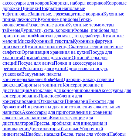
аксессуары для ковров
Коврики, наборы ковриков
Ковровые
дорожки
Циновки
Покрытия напольные
тафтинговые
Защитные, грязезащитные коврики
Кухонные
принадлежности
Кухонные приборы
Терки,
овощерезки
Разделочные доски
Кухонные термометры,
таймеры
Дуршлаги, сита, воронки
Формы, приборы для
приготовления
Молотки для мяса, тендерайзеры
Кухонные
мелочи
Миски
Кухонный текстиль
Кухонные фартуки,
прихватки
Кухонные полотенца
Скатерти, сервировочные
салфетки
Организация хранения на кухне
Посуда для
хранения
Органайзеры для кухни
Органайзеры для
специй
Посуда для ланча
Полки и аксессуары на
рейлинги
Рейлинги для кухни
Одноразовая посуда,
упаковка
Вакуумные пакеты,
контейнеры
Бакалея
Кофе
Чай
Цикорий, какао, горячий
шоколад
Сиропы и топпинги
Консервирование и
дистилляция
Автоклавы для консервирования
Аксессуары для
консервирования
Приспособления для
консервирования
Открывалки
Пивоварни
Емкости для
брожения
Ингредиенты для приготовления алкогольных
напитков
Аксессуары для приготовления и хранения
алкогольных напитков
Комплектующие для
дистилляторов
Прессы, дробилки для виноделия и
пивоварения
Дистилляторы бытовые
Уборочный
инвентарь
Швабры, насадки
Ведра, тазы для уборки
Наборы