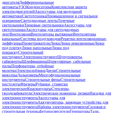
двигателя
Дифференциальные
автоматы
УЗО
Конденсаторы
Комплексная защита
электродвигателей
Аксессуары для модульной
автоматики
Светотехника
Промышленное и сигнальное
освещение
Светодиодные ленты
Точечные
светильники
Трековые светильники
Аксессуары для
светотехники
Аксессуары для светодиодных
лент
Вентиляция
Вентиляторы вытяжные
Вентиляторы
канальные
Системы воздуховодов
Решетки вентиляционные,
диффузоры
Проветриватели
Люки
Люки ревизионные
Люки
под плитку
Люки напольные
Люки под
покраску
Строительный
инструмент
Электроинструмент
Шуруповерты,
гайковерты
Шлифмашины
Циркулярные, сабельные
пилы
Перфораторы, отбойные
молотки
Электролобзики
Дрели
Строительные
миксеры
Дальномеры
Многофункциональные
инструменты
Строительные фены
Строительные
пистолеты
Фрезеры
Рубанки, стамески
электрические
Краскопульты
Степлеры,
гвоздезабиватели
Электрические ножницы, резаки
Насадки для
электроинструмента
Аксессуары для
электроинструмента
Аккумуляторы, зарядные устройства для
электроинструмента
Наборы электроинструмента
Силовая и
строительная техника
Бетоносмесители
Генераторы
Тали,