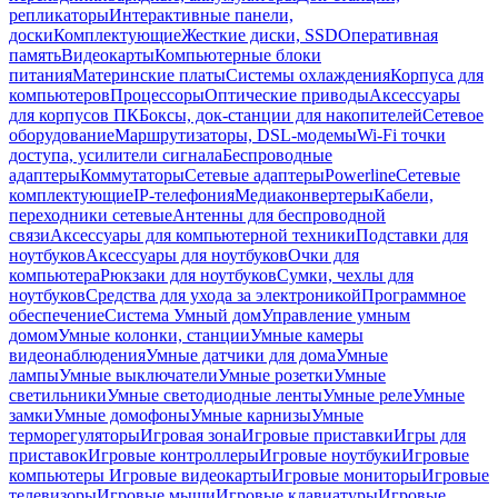
репликаторы
Интерактивные панели,
доски
Комплектующие
Жесткие диски, SSD
Оперативная
память
Видеокарты
Компьютерные блоки
питания
Материнские платы
Системы охлаждения
Корпуса для
компьютеров
Процессоры
Оптические приводы
Аксессуары
для корпусов ПК
Боксы, док-станции для накопителей
Сетевое
оборудование
Маршрутизаторы, DSL-модемы
Wi-Fi точки
доступа, усилители сигнала
Беспроводные
адаптеры
Коммутаторы
Сетевые адаптеры
Powerline
Сетевые
комплектующие
IP-телефония
Медиаконвертеры
Кабели,
переходники сетевые
Антенны для беспроводной
связи
Аксессуары для компьютерной техники
Подставки для
ноутбуков
Аксессуары для ноутбуков
Очки для
компьютера
Рюкзаки для ноутбуков
Сумки, чехлы для
ноутбуков
Средства для ухода за электроникой
Программное
обеспечение
Система Умный дом
Управление умным
домом
Умные колонки, станции
Умные камеры
видеонаблюдения
Умные датчики для дома
Умные
лампы
Умные выключатели
Умные розетки
Умные
светильники
Умные светодиодные ленты
Умные реле
Умные
замки
Умные домофоны
Умные карнизы
Умные
терморегуляторы
Игровая зона
Игровые приставки
Игры для
приставок
Игровые контроллеры
Игровые ноутбуки
Игровые
компьютеры
Игровые видеокарты
Игровые мониторы
Игровые
телевизоры
Игровые мыши
Игровые клавиатуры
Игровые