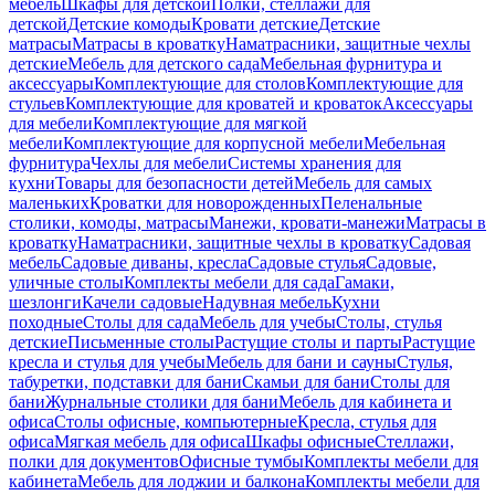
мебель
Шкафы для детской
Полки, стеллажи для
детской
Детские комоды
Кровати детские
Детские
матрасы
Матрасы в кроватку
Наматрасники, защитные чехлы
детские
Мебель для детского сада
Мебельная фурнитура и
аксессуары
Комплектующие для столов
Комплектующие для
стульев
Комплектующие для кроватей и кроваток
Аксессуары
для мебели
Комплектующие для мягкой
мебели
Комплектующие для корпусной мебели
Мебельная
фурнитура
Чехлы для мебели
Системы хранения для
кухни
Товары для безопасности детей
Мебель для самых
маленьких
Кроватки для новорожденных
Пеленальные
столики, комоды, матрасы
Манежи, кровати-манежи
Матрасы в
кроватку
Наматрасники, защитные чехлы в кроватку
Садовая
мебель
Садовые диваны, кресла
Садовые стулья
Садовые,
уличные столы
Комплекты мебели для сада
Гамаки,
шезлонги
Качели садовые
Надувная мебель
Кухни
походные
Столы для сада
Мебель для учебы
Столы, стулья
детские
Письменные столы
Растущие столы и парты
Растущие
кресла и стулья для учебы
Мебель для бани и сауны
Стулья,
табуретки, подставки для бани
Скамьи для бани
Столы для
бани
Журнальные столики для бани
Мебель для кабинета и
офиса
Столы офисные, компьютерные
Кресла, стулья для
офиса
Мягкая мебель для офиса
Шкафы офисные
Стеллажи,
полки для документов
Офисные тумбы
Комплекты мебели для
кабинета
Мебель для лоджии и балкона
Комплекты мебели для