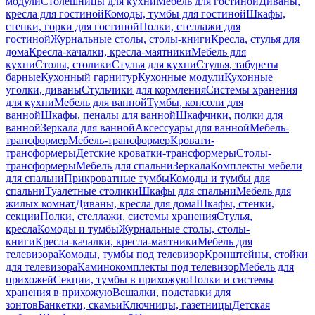
модули
Столешницы для кухни
Мебель для гостиной
Диваны,
кресла для гостиной
Комоды, тумбы для гостиной
Шкафы,
стенки, горки для гостиной
Полки, стеллажи для
гостиной
Журнальные столы, столы-книги
Кресла, стулья для
дома
Кресла-качалки, кресла-маятники
Мебель для
кухни
Столы, столики
Стулья для кухни
Стулья, табуреты
барные
Кухонный гарнитур
Кухонные модули
Кухонные
уголки, диваны
Стульчики для кормления
Системы хранения
для кухни
Мебель для ванной
Тумбы, консоли для
ванной
Шкафы, пеналы для ванной
Шкафчики, полки для
ванной
Зеркала для ванной
Аксессуары для ванной
Мебель-
трансформер
Мебель-трансформер
Кровати-
трансформеры
Детские кроватки-трансформеры
Столы-
трансформеры
Мебель для спальни
Зеркала
Комплекты мебели
для спальни
Прикроватные тумбы
Комоды и тумбы для
спальни
Туалетные столики
Шкафы для спальни
Мебель для
жилых комнат
Диваны, кресла для дома
Шкафы, стенки,
секции
Полки, стеллажи, системы хранения
Стулья,
кресла
Комоды и тумбы
Журнальные столы, столы-
книги
Кресла-качалки, кресла-маятники
Мебель для
телевизора
Комоды, тумбы под телевизор
Кронштейны, стойки
для телевизора
Каминокомплекты под телевизор
Мебель для
прихожей
Секции, тумбы в прихожую
Полки и системы
хранения в прихожую
Вешалки, подставки для
зонтов
Банкетки, скамьи
Ключницы, газетницы
Детская