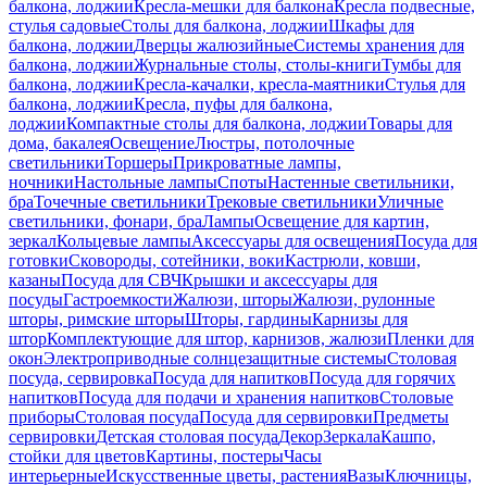
балкона, лоджии
Кресла-мешки для балкона
Кресла подвесные,
стулья садовые
Столы для балкона, лоджии
Шкафы для
балкона, лоджии
Дверцы жалюзийные
Системы хранения для
балкона, лоджии
Журнальные столы, столы-книги
Тумбы для
балкона, лоджии
Кресла-качалки, кресла-маятники
Стулья для
балкона, лоджии
Кресла, пуфы для балкона,
лоджии
Компактные столы для балкона, лоджии
Товары для
дома, бакалея
Освещение
Люстры, потолочные
светильники
Торшеры
Прикроватные лампы,
ночники
Настольные лампы
Споты
Настенные светильники,
бра
Точечные светильники
Трековые светильники
Уличные
светильники, фонари, бра
Лампы
Освещение для картин,
зеркал
Кольцевые лампы
Аксессуары для освещения
Посуда для
готовки
Сковороды, сотейники, воки
Кастрюли, ковши,
казаны
Посуда для СВЧ
Крышки и аксессуары для
посуды
Гастроемкости
Жалюзи, шторы
Жалюзи, рулонные
шторы, римские шторы
Шторы, гардины
Карнизы для
штор
Комплектующие для штор, карнизов, жалюзи
Пленки для
окон
Электроприводные солнцезащитные системы
Столовая
посуда, сервировка
Посуда для напитков
Посуда для горячих
напитков
Посуда для подачи и хранения напитков
Столовые
приборы
Столовая посуда
Посуда для сервировки
Предметы
сервировки
Детская столовая посуда
Декор
Зеркала
Кашпо,
стойки для цветов
Картины, постеры
Часы
интерьерные
Искусственные цветы, растения
Вазы
Ключницы,