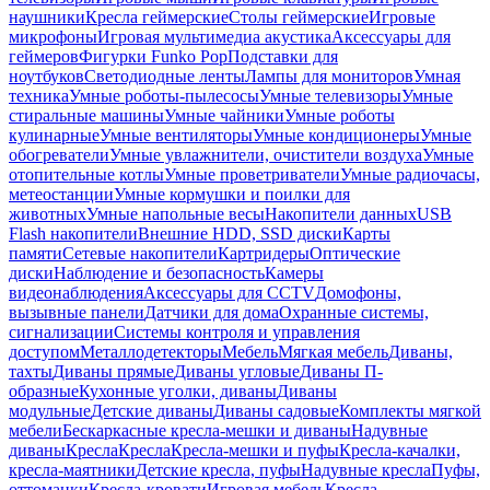
наушники
Кресла геймерские
Столы геймерские
Игровые
микрофоны
Игровая мультимедиа акустика
Аксессуары для
геймеров
Фигурки Funko Pop
Подставки для
ноутбуков
Светодиодные ленты
Лампы для мониторов
Умная
техника
Умные роботы-пылесосы
Умные телевизоры
Умные
стиральные машины
Умные чайники
Умные роботы
кулинарные
Умные вентиляторы
Умные кондиционеры
Умные
обогреватели
Умные увлажнители, очистители воздуха
Умные
отопительные котлы
Умные проветриватели
Умные радиочасы,
метеостанции
Умные кормушки и поилки для
животных
Умные напольные весы
Накопители данных
USB
Flash накопители
Внешние HDD, SSD диски
Карты
памяти
Сетевые накопители
Картридеры
Оптические
диски
Наблюдение и безопасность
Камеры
видеонаблюдения
Аксессуары для CCTV
Домофоны,
вызывные панели
Датчики для дома
Охранные системы,
сигнализации
Системы контроля и управления
доступом
Металлодетекторы
Мебель
Мягкая мебель
Диваны,
тахты
Диваны прямые
Диваны угловые
Диваны П-
образные
Кухонные уголки, диваны
Диваны
модульные
Детские диваны
Диваны садовые
Комплекты мягкой
мебели
Бескаркасные кресла-мешки и диваны
Надувные
диваны
Кресла
Кресла
Кресла-мешки и пуфы
Кресла-качалки,
кресла-маятники
Детские кресла, пуфы
Надувные кресла
Пуфы,
оттоманки
Кресла-кровати
Игровая мебель
Кресла