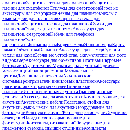
смартфонов
Защитные стекла для смартфонов
Защитные
пленки для смартфонов
Стилусы для смартфонов
Игровые
аксессуары для смартфонов
Чехлы для планшетов
Чехлы с
клавиатурой для планшетов
Защитные стекла для
планшетов
Защитные пленки для планшетов
Сумки для
планшетов
Стилусы для планшетов
Аксессуары для
планшетов, смартфонов
Кабели для телефонов,
планшетов
Фото,
видеосъемка
Фотоаппараты
Видеокамеры
Экшн-камеры
Карты
памяти
Объективы
Вспышки
Аксессуары для камер
Сумки и
чехлы для камер
Зарядные устройства, аккумуляторы для фото,
видеокамер
Аксессуары для объективов
Штативы
Цифровые
фоторамки
Аудиотехника
Мультимедиа акустика
Радиочасы,
метеостанции
Радиоприемники
Музыкальные
центры
Домашние кинотеатры
Акустические
системы
Проигрыватели виниловых пластинок
Аксессуары
для виниловых проигрывателей
Виниловые
пластинки
Инсталляционная акустика
Трансляционные
усилители
Аксессуары для аудиотехники
Комплектующие для
акустики
Акустические кабели
Подставки, стойки для
акустики
Сумки, чехлы для акустики
Оборудование для
фотостудии
Кольцевые лампы
Фоны для фотостудии
Студийное
освещение
Насадки светоформирующие для
фотостудии
Фотозонты, отражатели
Оборудование для
предметной съемки
Вспышки студийные
Комплекты