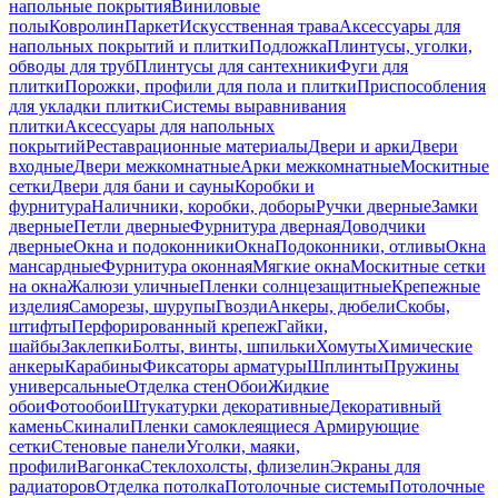
напольные покрытия
Виниловые
полы
Ковролин
Паркет
Искусственная трава
Аксессуары для
напольных покрытий и плитки
Подложка
Плинтусы, уголки,
обводы для труб
Плинтусы для сантехники
Фуги для
плитки
Порожки, профили для пола и плитки
Приспособления
для укладки плитки
Системы выравнивания
плитки
Аксессуары для напольных
покрытий
Реставрационные материалы
Двери и арки
Двери
входные
Двери межкомнатные
Арки межкомнатные
Москитные
сетки
Двери для бани и сауны
Коробки и
фурнитура
Наличники, коробки, доборы
Ручки дверные
Замки
дверные
Петли дверные
Фурнитура дверная
Доводчики
дверные
Окна и подоконники
Окна
Подоконники, отливы
Окна
мансардные
Фурнитура оконная
Мягкие окна
Москитные сетки
на окна
Жалюзи уличные
Пленки солнцезащитные
Крепежные
изделия
Саморезы, шурупы
Гвозди
Анкеры, дюбели
Скобы,
штифты
Перфорированный крепеж
Гайки,
шайбы
Заклепки
Болты, винты, шпильки
Хомуты
Химические
анкеры
Карабины
Фиксаторы арматуры
Шплинты
Пружины
универсальные
Отделка стен
Обои
Жидкие
обои
Фотообои
Штукатурки декоративные
Декоративный
камень
Скинали
Пленки самоклеящиеся
Армирующие
сетки
Стеновые панели
Уголки, маяки,
профили
Вагонка
Стеклохолсты, флизелин
Экраны для
радиаторов
Отделка потолка
Потолочные системы
Потолочные