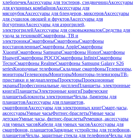
хлебопечек
Аксессуары для тостеров, сэндвичниц
Аксессуары
для кухонных комбайнов
Аксессуары для
мясорубок
Аксессуары для блендеров, миксеров
Аксессуары
для сушилок овощей и фруктов
Аксессуары для
йогуртниц
Аксессуары для аэрогрилей,
электрогрилей
Аксессуары для соковыжималок
Средства для
ухода за техникой
Смартфоны, ТВ и
электроника
Смартфоны
Смартфоны
Смартфоны
восстановленные
Смартфоны Apple
Смартфоны
Xiaomi
Смартфоны Samsung
Смартфоны Honor
Смартфоны
Huawei
Смартфоны POCO
Смартфоны Infinix
Смартфоны
Tecno
Смартфоны Realme
Смартфоны Samsung Galaxy S26
series
Кнопочные телефоны
Складные смартфоны
Телевизоры,
мониторы
Телевизоры
Мониторы
Мониторы-телевизоры
ТВ-
приставки и медиаплееры
Проекторы
Проекционные
экраны
Профессиональные дисплеи
Планшеты, электронные
книги
Планшеты
Электронные книги
Графические
планшеты
Блокноты электронные
Чехлы, бамперы для
планшетов
Аксессуары для планшетов,
смартфонов
Аксессуары для электронных книг
Смарт-часы,
аксессуары
Умные часы
Фитнес-браслеты
Умные часы
детские
Умные часы, фитнес-браслеты
Ремешки, аксессуары
для умных часов
Кабели для умных часов
Аксессуары для
смартфонов, планшетов
Зарядные устройства для телефонов,
планшетов
Чехлы, защитные стекла для телефонов
Чехлы для