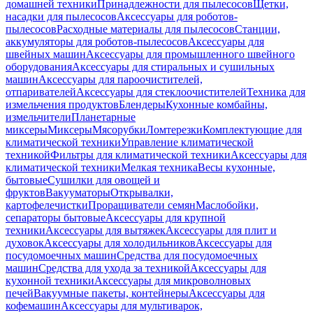
домашней техники
Принадлежности для пылесосов
Щетки,
насадки для пылесосов
Аксессуары для роботов-
пылесосов
Расходные материалы для пылесосов
Станции,
аккумуляторы для роботов-пылесосов
Аксессуары для
швейных машин
Аксессуары для промышленного швейного
оборудования
Аксессуары для стиральных и сушильных
машин
Аксессуары для пароочистителей,
отпаривателей
Аксессуары для стеклоочистителей
Техника для
измельчения продуктов
Блендеры
Кухонные комбайны,
измельчители
Планетарные
миксеры
Миксеры
Мясорубки
Ломтерезки
Комплектующие для
климатической техники
Управление климатической
техникой
Фильтры для климатической техники
Аксессуары для
климатической техники
Мелкая техника
Весы кухонные,
бытовые
Сушилки для овощей и
фруктов
Вакууматоры
Открывалки,
картофелечистки
Проращиватели семян
Маслобойки,
сепараторы бытовые
Аксессуары для крупной
техники
Аксессуары для вытяжек
Аксессуары для плит и
духовок
Аксессуары для холодильников
Аксессуары для
посудомоечных машин
Средства для посудомоечных
машин
Средства для ухода за техникой
Аксессуары для
кухонной техники
Аксессуары для микроволновых
печей
Вакуумные пакеты, контейнеры
Аксессуары для
кофемашин
Аксессуары для мультиварок,