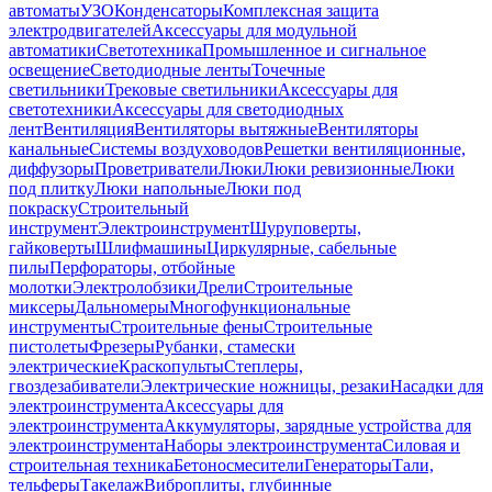
автоматы
УЗО
Конденсаторы
Комплексная защита
электродвигателей
Аксессуары для модульной
автоматики
Светотехника
Промышленное и сигнальное
освещение
Светодиодные ленты
Точечные
светильники
Трековые светильники
Аксессуары для
светотехники
Аксессуары для светодиодных
лент
Вентиляция
Вентиляторы вытяжные
Вентиляторы
канальные
Системы воздуховодов
Решетки вентиляционные,
диффузоры
Проветриватели
Люки
Люки ревизионные
Люки
под плитку
Люки напольные
Люки под
покраску
Строительный
инструмент
Электроинструмент
Шуруповерты,
гайковерты
Шлифмашины
Циркулярные, сабельные
пилы
Перфораторы, отбойные
молотки
Электролобзики
Дрели
Строительные
миксеры
Дальномеры
Многофункциональные
инструменты
Строительные фены
Строительные
пистолеты
Фрезеры
Рубанки, стамески
электрические
Краскопульты
Степлеры,
гвоздезабиватели
Электрические ножницы, резаки
Насадки для
электроинструмента
Аксессуары для
электроинструмента
Аккумуляторы, зарядные устройства для
электроинструмента
Наборы электроинструмента
Силовая и
строительная техника
Бетоносмесители
Генераторы
Тали,
тельферы
Такелаж
Виброплиты, глубинные