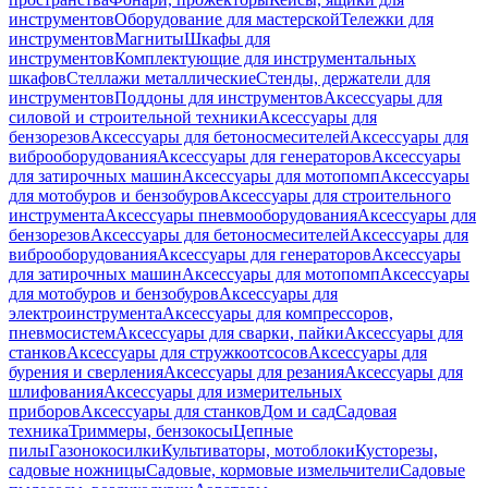
инструментов
Оборудование для мастерской
Тележки для
инструментов
Магниты
Шкафы для
инструментов
Комплектующие для инструментальных
шкафов
Стеллажи металлические
Стенды, держатели для
инструментов
Поддоны для инструментов
Аксессуары для
силовой и строительной техники
Аксессуары для
бензорезов
Аксессуары для бетоносмесителей
Аксессуары для
виброоборудования
Аксессуары для генераторов
Аксессуары
для затирочных машин
Аксессуары для мотопомп
Аксессуары
для мотобуров и бензобуров
Аксессуары для строительного
инструмента
Аксессуары пневмооборудования
Аксессуары для
бензорезов
Аксессуары для бетоносмесителей
Аксессуары для
виброоборудования
Аксессуары для генераторов
Аксессуары
для затирочных машин
Аксессуары для мотопомп
Аксессуары
для мотобуров и бензобуров
Аксессуары для
электроинструмента
Аксессуары для компрессоров,
пневмосистем
Аксессуары для сварки, пайки
Аксессуары для
станков
Аксессуары для стружкоотсосов
Аксессуары для
бурения и сверления
Аксессуары для резания
Аксессуары для
шлифования
Аксессуары для измерительных
приборов
Аксессуары для станков
Дом и сад
Садовая
техника
Триммеры, бензокосы
Цепные
пилы
Газонокосилки
Культиваторы, мотоблоки
Кусторезы,
садовые ножницы
Садовые, кормовые измельчители
Садовые