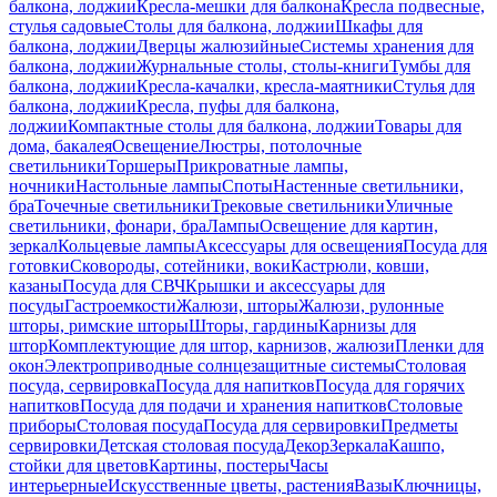
балкона, лоджии
Кресла-мешки для балкона
Кресла подвесные,
стулья садовые
Столы для балкона, лоджии
Шкафы для
балкона, лоджии
Дверцы жалюзийные
Системы хранения для
балкона, лоджии
Журнальные столы, столы-книги
Тумбы для
балкона, лоджии
Кресла-качалки, кресла-маятники
Стулья для
балкона, лоджии
Кресла, пуфы для балкона,
лоджии
Компактные столы для балкона, лоджии
Товары для
дома, бакалея
Освещение
Люстры, потолочные
светильники
Торшеры
Прикроватные лампы,
ночники
Настольные лампы
Споты
Настенные светильники,
бра
Точечные светильники
Трековые светильники
Уличные
светильники, фонари, бра
Лампы
Освещение для картин,
зеркал
Кольцевые лампы
Аксессуары для освещения
Посуда для
готовки
Сковороды, сотейники, воки
Кастрюли, ковши,
казаны
Посуда для СВЧ
Крышки и аксессуары для
посуды
Гастроемкости
Жалюзи, шторы
Жалюзи, рулонные
шторы, римские шторы
Шторы, гардины
Карнизы для
штор
Комплектующие для штор, карнизов, жалюзи
Пленки для
окон
Электроприводные солнцезащитные системы
Столовая
посуда, сервировка
Посуда для напитков
Посуда для горячих
напитков
Посуда для подачи и хранения напитков
Столовые
приборы
Столовая посуда
Посуда для сервировки
Предметы
сервировки
Детская столовая посуда
Декор
Зеркала
Кашпо,
стойки для цветов
Картины, постеры
Часы
интерьерные
Искусственные цветы, растения
Вазы
Ключницы,