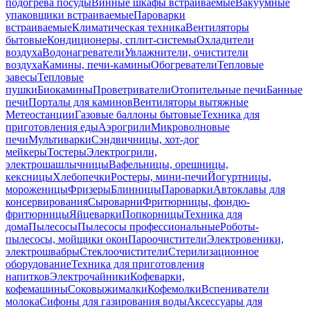
подогрева посуды
Винные шкафы встраиваемые
Вакуумные
упаковщики встраиваемые
Пароварки
встраиваемые
Климатическая техника
Вентиляторы
бытовые
Кондиционеры, сплит-системы
Охладители
воздуха
Водонагреватели
Увлажнители, очистители
воздуха
Камины, печи-камины
Обогреватели
Тепловые
завесы
Тепловые
пушки
Биокамины
Проветриватели
Отопительные печи
Банные
печи
Порталы для каминов
Вентиляторы вытяжные
Метеостанции
Газовые баллоны бытовые
Техника для
приготовления еды
Аэрогрили
Микроволновые
печи
Мультиварки
Сэндвичницы, хот-дог
мейкеры
Тостеры
Электрогрили,
электрошашлычницы
Вафельницы, орешницы,
кексницы
Хлебопечки
Ростеры, мини-печи
Йогуртницы,
мороженицы
Фризеры
Блинницы
Пароварки
Автоклавы для
консервирования
Сыроварни
Фритюрницы, фондю-
фритюрницы
Яйцеварки
Попкорницы
Техника для
дома
Пылесосы
Пылесосы профессиональные
Роботы-
пылесосы, мойщики окон
Пароочистители
Электровеники,
электрошвабры
Стеклоочистители
Стерилизационное
оборудование
Техника для приготовления
напитков
Электрочайники
Кофеварки,
кофемашины
Соковыжималки
Кофемолки
Вспениватели
молока
Сифоны для газирования воды
Аксессуары для