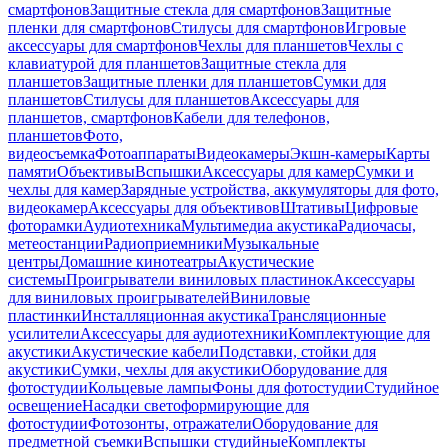
смартфонов
Защитные стекла для смартфонов
Защитные
пленки для смартфонов
Стилусы для смартфонов
Игровые
аксессуары для смартфонов
Чехлы для планшетов
Чехлы с
клавиатурой для планшетов
Защитные стекла для
планшетов
Защитные пленки для планшетов
Сумки для
планшетов
Стилусы для планшетов
Аксессуары для
планшетов, смартфонов
Кабели для телефонов,
планшетов
Фото,
видеосъемка
Фотоаппараты
Видеокамеры
Экшн-камеры
Карты
памяти
Объективы
Вспышки
Аксессуары для камер
Сумки и
чехлы для камер
Зарядные устройства, аккумуляторы для фото,
видеокамер
Аксессуары для объективов
Штативы
Цифровые
фоторамки
Аудиотехника
Мультимедиа акустика
Радиочасы,
метеостанции
Радиоприемники
Музыкальные
центры
Домашние кинотеатры
Акустические
системы
Проигрыватели виниловых пластинок
Аксессуары
для виниловых проигрывателей
Виниловые
пластинки
Инсталляционная акустика
Трансляционные
усилители
Аксессуары для аудиотехники
Комплектующие для
акустики
Акустические кабели
Подставки, стойки для
акустики
Сумки, чехлы для акустики
Оборудование для
фотостудии
Кольцевые лампы
Фоны для фотостудии
Студийное
освещение
Насадки светоформирующие для
фотостудии
Фотозонты, отражатели
Оборудование для
предметной съемки
Вспышки студийные
Комплекты