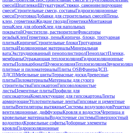
смеси
Шпатлевки
Штукатурки
Стяжки, самонивелирующие
смеси
Строительные смеси, составы
Гидроизоляционные
смеси
Грунтовки
Добавки для строительных смесей
Пены,
клеи, герметики
Жидкие гвозди
Герметики
Монтажная
пена
Клеи для обоев
Клеи для напольных
покрытий
Очистители, растворители
Фиксаторы
резьбы
Клеи
Герметики, пены
Кирпичи, блоки, тротуарная
плитка
Кирпичи
Строительные блоки
Тротуарная
плитка
Изоляционные материалы
Минеральная
вата
Экструдированный пенополистирол
Пенопласт
Пленки,
мембраны
Отражающая теплоизоляция
Гидроизоляционные
ленты
Поликарбонат
Шумоизоляция
Теплоизоляция
Звукоизоляц
плитные и пиломатериалы
Плиты OSB
Фанера
ДСП,
ЛДСП
Мебельные щиты
Террасные доски
Древесные
плиты
Пиломатериалы
Материалы для сухого
строительства
Гипсокартон
Гипсоволокнистые
листы
Цементные плиты
Профили для
гипсокартона
Комплектующие для гипсокартона
Ленты
армирующие
Уплотнительные ленты
Гипсовые и цементные
плиты
Вентиляторы вытяжные
Системы воздуховодов
Решетки
вентиляционные, диффузоры
Кровля и водосток
Черепица и
кровельные материалы
Водосточные системы
Поверхностный
водоотвод
Кровельные софиты
Доборные элементы
кровли
Гидроизоляционные