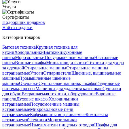
Услуги
Сертификаты
Подборщик подарков
Найти подарки
Категории товаров
Бытовая техника
Крупная техника для
кухни
Холодильники
Вытяжки
Кухонные
плиты
Морозильники
Посудомоечные машины
Настольные
плиты
Винные шкафы
Мини-холодильники
Техника для ухода
за одеждой
Стиральные машины
Стиральные машины
встраиваемые
Утюги
Отпариватели
Швейные, вышивальные
машины
Промышленные швейные
машины
Оверлоки
Сушильные машины, шкафы
Гладильные
системы, прессы
Машинки для удаления катышков
Сушилки
для обуви
Встраиваемая техника, оборудование
Варочные
панели
Духовые шкафы
Холодильники
встраиваемые
Посудомоечные машины
встраиваемые
Микроволновые печи
встраиваемые
Кофемашины встраиваемые
Комплекты
встраиваемой техники
Морозильники
встраиваемые
Измельчители пищевых отходов
Шкафы для