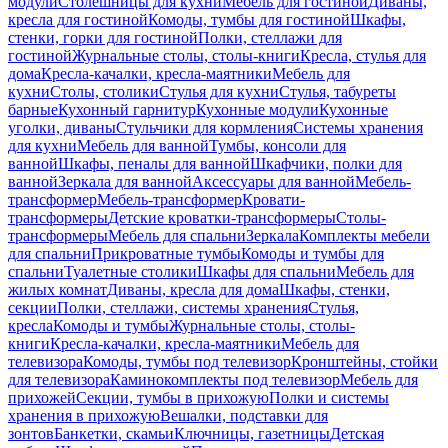
модули
Столешницы для кухни
Мебель для гостиной
Диваны,
кресла для гостиной
Комоды, тумбы для гостиной
Шкафы,
стенки, горки для гостиной
Полки, стеллажи для
гостиной
Журнальные столы, столы-книги
Кресла, стулья для
дома
Кресла-качалки, кресла-маятники
Мебель для
кухни
Столы, столики
Стулья для кухни
Стулья, табуреты
барные
Кухонный гарнитур
Кухонные модули
Кухонные
уголки, диваны
Стульчики для кормления
Системы хранения
для кухни
Мебель для ванной
Тумбы, консоли для
ванной
Шкафы, пеналы для ванной
Шкафчики, полки для
ванной
Зеркала для ванной
Аксессуары для ванной
Мебель-
трансформер
Мебель-трансформер
Кровати-
трансформеры
Детские кроватки-трансформеры
Столы-
трансформеры
Мебель для спальни
Зеркала
Комплекты мебели
для спальни
Прикроватные тумбы
Комоды и тумбы для
спальни
Туалетные столики
Шкафы для спальни
Мебель для
жилых комнат
Диваны, кресла для дома
Шкафы, стенки,
секции
Полки, стеллажи, системы хранения
Стулья,
кресла
Комоды и тумбы
Журнальные столы, столы-
книги
Кресла-качалки, кресла-маятники
Мебель для
телевизора
Комоды, тумбы под телевизор
Кронштейны, стойки
для телевизора
Каминокомплекты под телевизор
Мебель для
прихожей
Секции, тумбы в прихожую
Полки и системы
хранения в прихожую
Вешалки, подставки для
зонтов
Банкетки, скамьи
Ключницы, газетницы
Детская