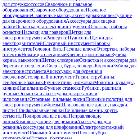
для стружкоотсосов
Сварочное и паяльное
оборудование
Сварочное оборудование
Паяльное
оборудование
Сварочные маски, аксессуары
Комплектующие
для сварочного оборудования
Аксессуары для сварки,
пайки
Оснастка для электроинструмента
Оснастка, наборы
оснастки
Насадки для граверов
Щетки для
электроинструмента
Развертки
Пуансоны
Щетки для
электродвигателей
Слесарный инструмент
Наборы
инструментов
Головки, биты
Гаечные ключи
Отвертки, наборы
отверток
Ножницы слесарные
Клещи строительные
Зубила,
керны, выколотки
Щетки слесарные
Оснастка и аксессуары для
бурения и сверления
Сверла, буры, зенкеры
Коронки
Зубила для
электроинструмента
Аксессуары для бурения и
сверления
Столярный инструмент
Тиски, струбцины,
гейферные зажимы
Ручные пилы, ножовки
Молотки, кувалды,
киянки
Напильники
Ручные стамески
Рубанки, рашпили
ручные
Оснастка и аксессуары для резания и
шлифования
Отрезные, пильные диски
Пильные полотна для
электроинструмента
Фрезы
Шлифовальные диски, насадки,
листы
Шлифовальные чашки
Точильные камни, круги,
сегменты
Полировальные валы
Направляющие
шины
Комплектующие для резания
Аксессуары для
резания
Аксессуары для шлифования
Электромонтажный
инструмент
Обжимной инструмент
Плоскогубцы,
круглогубцы
Кусачки, болторезы,