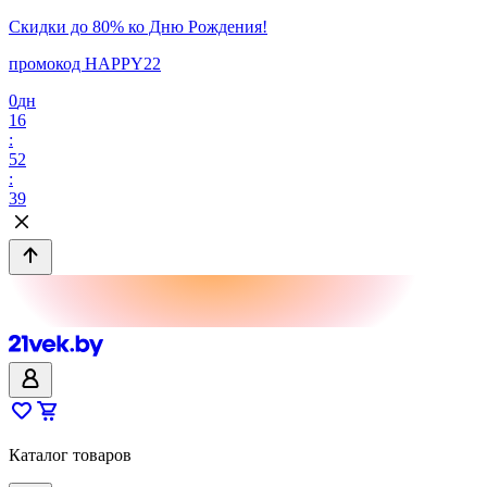
Скидки до 80% ко Дню Рождения!
промокод HAPPY22
0
дн
16
:
52
:
39
Каталог товаров