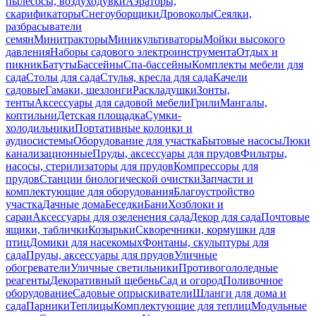
пылесосы, воздуходувки
Аэраторы,
скарификаторы
Снегоуборщики
Дровоколы
Сеялки,
разбрасыватели
семян
Минитракторы
Миникультиваторы
Мойки высокого
давления
Наборы садового электроинструмента
Отдых и
пикник
Батуты
Бассейны
Спа-бассейны
Комплекты мебели для
сада
Столы для сада
Стулья, кресла для сада
Качели
садовые
Гамаки, шезлонги
Раскладушки
Зонты,
тенты
Аксессуары для садовой мебели
Грили
Мангалы,
коптильни
Детская площадка
Сумки-
холодильники
Портативные колонки и
аудиосистемы
Оборудование для участка
Бытовые насосы
Люки
канализационные
Пруды, аксессуары для прудов
Фильтры,
насосы, стерилизаторы для прудов
Компрессоры для
прудов
Станции биологической очистки
Запчасти и
комплектующие для оборудования
Благоустройство
участка
Дачные дома
Беседки
Бани
Хозблоки и
сараи
Аксессуары для озеленения сада
Декор для сада
Почтовые
ящики, таблички
Козырьки
Скворечники, кормушки для
птиц
Домики для насекомых
Фонтаны, скульптуры для
сада
Пруды, аксессуары для прудов
Уличные
обогреватели
Уличные светильники
Противогололедные
реагенты
Декоративный щебень
Сад и огород
Поливочное
оборудование
Садовые опрыскиватели
Шланги для дома и
сада
Парники
Теплицы
Комплектующие для теплиц
Модульные