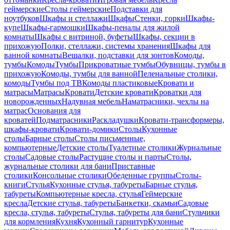
геймерские
Столы геймерские
Подставки для
ноутбуков
Шкафы и стеллажи
Шкафы
Стенки, горки
Шкафы-
купе
Шкафы-гармошки
Шкафы-пеналы для жилой
комнаты
Шкафы с витриной, буфеты
Шкафы, секции в
прихожую
Полки, стеллажи, системы хранения
Шкафы для
ванной комнаты
Вешалки, подставки для зонтов
Комоды,
тумбы
Комоды
Тумбы
Прикроватные тумбы
Обувницы, тумбы в
прихожую
Комоды, тумбы для ванной
Пеленальные столики,
комоды
Тумбы под ТВ
Комоды пластиковые
Кровати и
матрасы
Матрасы
Кровати
Детские кровати
Кроватки для
новорожденных
Надувная мебель
Наматрасники, чехлы на
матрас
Основания для
кроватей
Подматрасники
Раскладушки
Кровати-трансформеры,
шкафы-кровати
Кровати-домики
Столы
Кухонные
столы
Барные столы
Столы письменные,
компьютерные
Детские столы
Туалетные столики
Журнальные
столы
Садовые столы
Растущие столы и парты
Столы,
журнальные столики для бани
Приставные
столики
Консольные столики
Обеденные группы
Столы-
книги
Стулья
Кухонные стулья, табуреты
Барные стулья,
табуреты
Компьютерные кресла, стулья
Геймерские
кресла
Детские стулья, табуреты
Банкетки, скамьи
Садовые
кресла, стулья, табуреты
Стулья, табуреты для бани
Стульчики
для кормления
Кухня
Кухонный гарнитур
Кухонные