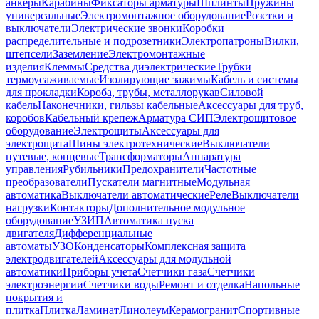
анкеры
Карабины
Фиксаторы арматуры
Шплинты
Пружины
универсальные
Электромонтажное оборудование
Розетки и
выключатели
Электрические звонки
Коробки
распределительные и подрозетники
Электропатроны
Вилки,
штепсели
Заземление
Электромонтажные
изделия
Клеммы
Средства диэлектрические
Трубки
термоусаживаемые
Изолирующие зажимы
Кабель и системы
для прокладки
Короба, трубы, металлорукав
Силовой
кабель
Наконечники, гильзы кабельные
Аксессуары для труб,
коробов
Кабельный крепеж
Арматура СИП
Электрощитовое
оборудование
Электрощиты
Аксессуары для
электрощита
Шины электротехнические
Выключатели
путевые, концевые
Трансформаторы
Аппаратура
управления
Рубильники
Предохранители
Частотные
преобразователи
Пускатели магнитные
Модульная
автоматика
Выключатели автоматические
Реле
Выключатели
нагрузки
Контакторы
Дополнительное модульное
оборудование
УЗИП
Автоматика пуска
двигателя
Дифференциальные
автоматы
УЗО
Конденсаторы
Комплексная защита
электродвигателей
Аксессуары для модульной
автоматики
Приборы учета
Счетчики газа
Счетчики
электроэнергии
Счетчики воды
Ремонт и отделка
Напольные
покрытия и
плитка
Плитка
Ламинат
Линолеум
Керамогранит
Спортивные