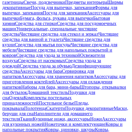
газетницы
Свечи, подсвечники
Предметы интерьера
Ширмы
декоративные
Посуда для выпечки, запекания
Формы для
выпечки, запекания
Посуда для запекания
Аксессуары для
выпечки
Бумага, фольга, рукава для выпечки
Бытовая
химия
Средства для стирки
Средства для посудомоечных
машин
Универсальные, специальные чистящие
средства
Чистящие средства для стекол и зеркал
Чистящие
средства для ванной и туалета
Чистящие средства для
кухни
Средства для мытья посуды
Чистящие средства для
мебели
Чистящие средства для напольных покрытий и
ковров
Средства для ухода за техникой
Освежители
воздуха
Средства от насекомых
Средства ухода за
одеждой
Средства ухода за обувью
Дезинфицирующие
средства
Аксессуары для бара
Сервировка для
напитков
Аксессуары для хранения напитков
Аксессуары для
приготовления коктейлей
Аксессуары для охлаждения
напитков
Наборы для бара, мини-бары
Штопоры, открывалки
для бутылок
Домашний текстиль
Подушки для
сна
Одеяла
Комплекты постельных
принадлежностей
Постельное белье
Пледы,
покрывала
Полотенца
Скатерти
Подушки декоративные
Маски,
беруши для сна
Наполнители для домашнего
текстиля
Ткани
Кухонные ножи, аксессуары
Ножи
Аксессуары
для кухонных ножей
Ножеточки и комплектующие
Ковры и
напольные покрытия
Ковры, циновки, шкуры
Ковры,