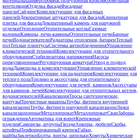
материалы
Шифер
Профнастил
Рулонная кровля
Кровельная
вентиляция
Отделка фасада
Фасадные
панели
Сайдинг
Комплектующие для фасадных
панелей
Декоративные штукатурки для фасада
Клинкерная
плитка для фасада
Декоративный камень для наружной
отделки
Отопление
Отопительные котлы
Газовые
колонки
Камины, печи-камины
Отопительные печи
Банные
печи
Водонагреватели
Радиаторы отопления, батареи
Теплый
пол
Теплые плинтусы
Системы антиобледенения
Управление
климатической техникой
Комплектующие для отопительного
оборудования
Стабилизаторы напряжения
Насосы
циркуляционные
Регулирующая арматура
Отвод и подвод
воды
Дымоходы и комплектующие
Управление климатической
техникой
Комплектующие для радиаторов
Комплектующие для
теплого пола
Топливо и аксессуары для отопительного
оборудования
Комплектующие для печей, каминов
Аксессуары
для каминов, печей
Комплектующие для отопительных котлов,
водонагревателей
Канализация
Тросы сантехнические,
вантузы
Прочистные машины
Трубы, фитинги внутренней
канализации
Трубы, фитинги наружной канализации
Люки
канализационные
Металлопрокат
Металлопрокат
Сваи
Заборы,
ограждения
Автоматика для ворот
Крепежные
изделия
Саморезы, шурупы
Гвозди
Анкеры, дюбели
Скобы,
штифты
Перфорированный крепеж
Гайки,
шайбы
Заклепки
Болты, винты, шпильки
Хомуты
Химические