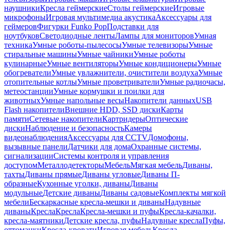
наушники
Кресла геймерские
Столы геймерские
Игровые
микрофоны
Игровая мультимедиа акустика
Аксессуары для
геймеров
Фигурки Funko Pop
Подставки для
ноутбуков
Светодиодные ленты
Лампы для мониторов
Умная
техника
Умные роботы-пылесосы
Умные телевизоры
Умные
стиральные машины
Умные чайники
Умные роботы
кулинарные
Умные вентиляторы
Умные кондиционеры
Умные
обогреватели
Умные увлажнители, очистители воздуха
Умные
отопительные котлы
Умные проветриватели
Умные радиочасы,
метеостанции
Умные кормушки и поилки для
животных
Умные напольные весы
Накопители данных
USB
Flash накопители
Внешние HDD, SSD диски
Карты
памяти
Сетевые накопители
Картридеры
Оптические
диски
Наблюдение и безопасность
Камеры
видеонаблюдения
Аксессуары для CCTV
Домофоны,
вызывные панели
Датчики для дома
Охранные системы,
сигнализации
Системы контроля и управления
доступом
Металлодетекторы
Мебель
Мягкая мебель
Диваны,
тахты
Диваны прямые
Диваны угловые
Диваны П-
образные
Кухонные уголки, диваны
Диваны
модульные
Детские диваны
Диваны садовые
Комплекты мягкой
мебели
Бескаркасные кресла-мешки и диваны
Надувные
диваны
Кресла
Кресла
Кресла-мешки и пуфы
Кресла-качалки,
кресла-маятники
Детские кресла, пуфы
Надувные кресла
Пуфы,
оттоманки
Кресла-кровати
Игровая мебель
Кресла