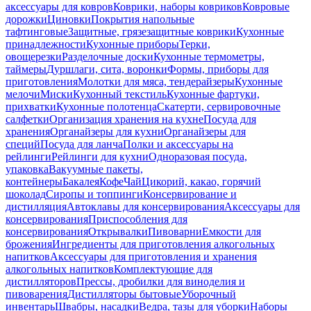
аксессуары для ковров
Коврики, наборы ковриков
Ковровые
дорожки
Циновки
Покрытия напольные
тафтинговые
Защитные, грязезащитные коврики
Кухонные
принадлежности
Кухонные приборы
Терки,
овощерезки
Разделочные доски
Кухонные термометры,
таймеры
Дуршлаги, сита, воронки
Формы, приборы для
приготовления
Молотки для мяса, тендерайзеры
Кухонные
мелочи
Миски
Кухонный текстиль
Кухонные фартуки,
прихватки
Кухонные полотенца
Скатерти, сервировочные
салфетки
Организация хранения на кухне
Посуда для
хранения
Органайзеры для кухни
Органайзеры для
специй
Посуда для ланча
Полки и аксессуары на
рейлинги
Рейлинги для кухни
Одноразовая посуда,
упаковка
Вакуумные пакеты,
контейнеры
Бакалея
Кофе
Чай
Цикорий, какао, горячий
шоколад
Сиропы и топпинги
Консервирование и
дистилляция
Автоклавы для консервирования
Аксессуары для
консервирования
Приспособления для
консервирования
Открывалки
Пивоварни
Емкости для
брожения
Ингредиенты для приготовления алкогольных
напитков
Аксессуары для приготовления и хранения
алкогольных напитков
Комплектующие для
дистилляторов
Прессы, дробилки для виноделия и
пивоварения
Дистилляторы бытовые
Уборочный
инвентарь
Швабры, насадки
Ведра, тазы для уборки
Наборы