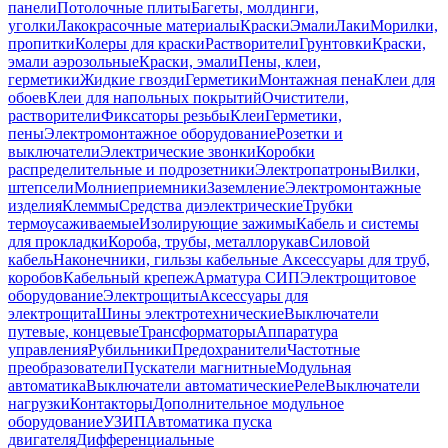
панели
Потолочные плиты
Багеты, молдинги,
уголки
Лакокрасочные материалы
Краски
Эмали
Лаки
Морилки,
пропитки
Колеры для краски
Растворители
Грунтовки
Краски,
эмали аэрозольные
Краски, эмали
Пены, клеи,
герметики
Жидкие гвозди
Герметики
Монтажная пена
Клеи для
обоев
Клеи для напольных покрытий
Очистители,
растворители
Фиксаторы резьбы
Клеи
Герметики,
пены
Электромонтажное оборудование
Розетки и
выключатели
Электрические звонки
Коробки
распределительные и подрозетники
Электропатроны
Вилки,
штепсели
Молниеприемники
Заземление
Электромонтажные
изделия
Клеммы
Средства диэлектрические
Трубки
термоусаживаемые
Изолирующие зажимы
Кабель и системы
для прокладки
Короба, трубы, металлорукав
Силовой
кабель
Наконечники, гильзы кабельные
Аксессуары для труб,
коробов
Кабельный крепеж
Арматура СИП
Электрощитовое
оборудование
Электрощиты
Аксессуары для
электрощита
Шины электротехнические
Выключатели
путевые, концевые
Трансформаторы
Аппаратура
управления
Рубильники
Предохранители
Частотные
преобразователи
Пускатели магнитные
Модульная
автоматика
Выключатели автоматические
Реле
Выключатели
нагрузки
Контакторы
Дополнительное модульное
оборудование
УЗИП
Автоматика пуска
двигателя
Дифференциальные