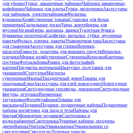
для уборки
Турки, заварочные чайники
Чайники заварочные,
кофейники
Чайники для плиты
Турки, молочники
Аксессуары
для чайников, электрочайников
Фильтры-
кувшины
Хозяйственные товары
Сушилки для белья,
прищепки
Гладильные доски
Урны, контейнеры для
мусора
Органайзеры, корзины, ящики
Туалетная бумага,
бумажные полотенца
Салфетки, мочалки, губки, мусорные
пакеты
Фольга, пленка, пакеты
Упаковочная тара
Аксессуары
для глажения
Аксессуары для стирки
Веревки,
шпагаты
Емкости, дозаторы для моющих средств
Вешалки-
плечики
Мешки хозяйственные
Сувениры
Копилки
Картины,
постеры
Фотоальбомы
Рамки для фотографий,
картин
Предметы интерьера
Шкатулки, подставки для
украшений
Статуэтки
Магниты
сувенирные
Иконы
Праздничный декор
Товары для
праздника
Елки
Аксессуары для елей новогодних
Новогодние
украшения
Светодиодные гирлянды, декорации
Светодиодные
фигуры, игрушки
Временные
татуировки
Фотобутафория
Товары для
маскарада
Подарки
Подарки, подарочные наборы
Подарочные
наборы косметики для лица и тела
Наборы для
бритья
Оформление подарков
Сантехника и
водоснабжение
Сантехника
Душевые кабины, поддоны,
двери
Ванны
Унитазы
Умывальники
Умывальники со
смесителями
Смесители
Душевые панели,