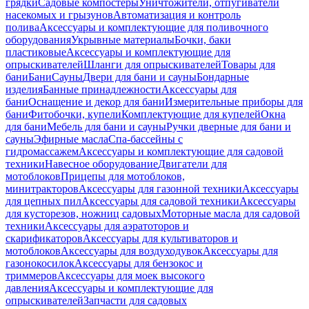
грядки
Садовые компостеры
Уничтожители, отпугиватели
насекомых и грызунов
Автоматизация и контроль
полива
Аксессуары и комплектующие для поливочного
оборудования
Укрывные материалы
Бочки, баки
пластиковые
Аксессуары и комплектующие для
опрыскивателей
Шланги для опрыскивателей
Товары для
бани
Бани
Сауны
Двери для бани и сауны
Бондарные
изделия
Банные принадлежности
Аксессуары для
бани
Оснащение и декор для бани
Измерительные приборы для
бани
Фитобочки, купели
Комплектующие для купелей
Окна
для бани
Мебель для бани и сауны
Ручки дверные для бани и
сауны
Эфирные масла
Спа-бассейны с
гидромассажем
Аксессуары и комплектующие для садовой
техники
Навесное оборудование
Двигатели для
мотоблоков
Прицепы для мотоблоков,
минитракторов
Аксессуары для газонной техники
Аксессуары
для цепных пил
Аксессуары для садовой техники
Аксессуары
для кусторезов, ножниц садовых
Моторные масла для садовой
техники
Аксессуары для аэратоторов и
скарификаторов
Аксессуары для культиваторов и
мотоблоков
Аксессуары для воздуходувок
Аксессуары для
газонокосилок
Аксессуары для бензокос и
триммеров
Аксессуары для моек высокого
давления
Аксессуары и комплектующие для
опрыскивателей
Запчасти для садовых