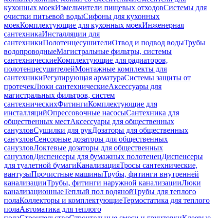
кухонных моек
Измельчители пищевых отходов
Системы для
очистки питьевой воды
Сифоны для кухонных
моек
Комплектующие для кухонных моек
Инженерная
сантехника
Инсталляции для
сантехники
Полотенцесушители
Отвод и подвод воды
Трубы
водопроводные
Магистральные фильтры, системы
сантехнические
Комплектующие для радиаторов,
полотенцесушителей
Монтажные комплекты для
сантехники
Регулирующая арматура
Системы защиты от
протечек
Люки сантехнические
Аксессуары для
магистральных фильтров, систем
сантехнических
Фитинги
Комплектующие для
инсталляций
Опрессовочные насосы
Сантехника для
общественных мест
Аксессуары для общественных
санузлов
Сушилки для рук
Дозаторы для общественных
санузлов
Сенсорные дозаторы для общественных
санузлов
Локтевые дозаторы для общественных
санузлов
Диспенсеры для бумажных полотенец
Диспенсеры
для туалетной бумаги
Канализация
Тросы сантехнические,
вантузы
Прочистные машины
Трубы, фитинги внутренней
канализации
Трубы, фитинги наружной канализации
Люки
канализационные
Теплый пол водяной
Трубы для теплого
пола
Коллекторы и комплектующие
Термостатика для теплого
пола
Автоматика для теплого
пола
Строительство
Строительные смеси и грунтовки
Клеевые