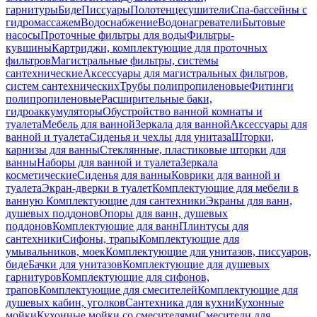
гарнитуры
Биде
Писсуары
Полотенцесушители
Спа-бассейны с
гидромассажем
Водоснабжение
Водонагреватели
Бытовые
насосы
Проточные фильтры для воды
Фильтры-
кувшины
Картриджи, комплектующие для проточных
фильтров
Магистральные фильтры, системы
сантехнические
Аксессуары для магистральных фильтров,
систем сантехнических
Трубы полипропиленовые
Фитинги
полипропиленовые
Расширительные баки,
гидроаккумуляторы
Обустройство ванной комнаты и
туалета
Мебель для ванной
Зеркала для ванной
Аксессуары для
ванной и туалета
Сиденья и чехлы для унитаза
Шторки,
карнизы для ванны
Стеклянные, пластиковые шторки для
ванны
Наборы для ванной и туалета
Зеркала
косметические
Сиденья для ванны
Коврики для ванной и
туалета
Экран-дверки в туалет
Комплектующие для мебели в
ванную
Комплектующие для сантехники
Экраны для ванн,
душевых поддонов
Опоры для ванн, душевых
поддонов
Комплектующие для ванн
Плинтусы для
сантехники
Сифоны, трапы
Комплектующие для
умывальников, моек
Комплектующие для унитазов, писсуаров,
биде
Бачки для унитазов
Комплектующие для душевых
гарнитуров
Комплектующие для сифонов,
трапов
Комплектующие для смесителей
Комплектующие для
душевых кабин, уголков
Сантехника для кухни
Кухонные
мойки
Кухонные мойки со смесителями
Смесители для