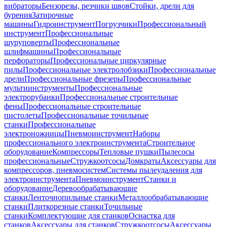
вибраторы
Бензорезы, резчики швов
Стойки, дрели для
бурения
Затирочные
машины
Гидроинструмент
Погрузчики
Профессиональный
инструмент
Профессиональные
шуруповерты
Профессиональные
шлифмашины
Профессиональные
перфораторы
Профессиональные циркулярные
пилы
Профессиональные электролобзики
Профессиональные
дрели
Профессиональные фрезеры
Профессиональные
мультиинструменты
Профессиональные
электрорубанки
Профессиональные строительные
фены
Профессиональные строительные
пистолеты
Профессиональные точильные
станки
Профессиональные
электроножницы
Пневмоинструмент
Наборы
профессионального электроинструмента
Строительное
оборудование
Компрессоры
Тепловые пушки
Пылесосы
профессиональные
Стружкоотсосы
Домкраты
Аксессуары для
компрессоров, пневмосистем
Системы пылеудаления для
электроинструмента
Пневмоинструмент
Станки и
оборудование
Деревообрабатывающие
станки
Ленточнопильные станки
Металлообрабатывающие
станки
Плиткорезные станки
Точильные
станки
Комплектующие для станков
Оснастка для
станков
Аксессуары для станков
Стружкоотсосы
Аксессуары