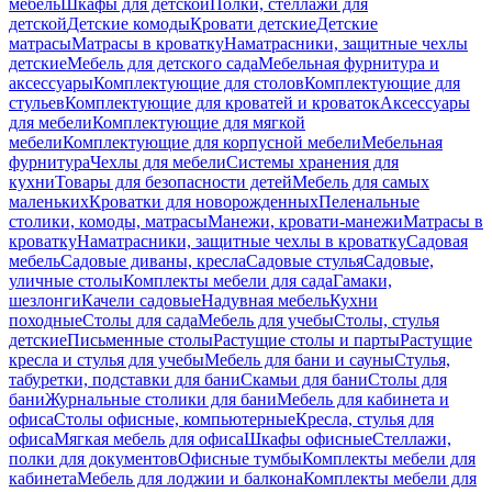
мебель
Шкафы для детской
Полки, стеллажи для
детской
Детские комоды
Кровати детские
Детские
матрасы
Матрасы в кроватку
Наматрасники, защитные чехлы
детские
Мебель для детского сада
Мебельная фурнитура и
аксессуары
Комплектующие для столов
Комплектующие для
стульев
Комплектующие для кроватей и кроваток
Аксессуары
для мебели
Комплектующие для мягкой
мебели
Комплектующие для корпусной мебели
Мебельная
фурнитура
Чехлы для мебели
Системы хранения для
кухни
Товары для безопасности детей
Мебель для самых
маленьких
Кроватки для новорожденных
Пеленальные
столики, комоды, матрасы
Манежи, кровати-манежи
Матрасы в
кроватку
Наматрасники, защитные чехлы в кроватку
Садовая
мебель
Садовые диваны, кресла
Садовые стулья
Садовые,
уличные столы
Комплекты мебели для сада
Гамаки,
шезлонги
Качели садовые
Надувная мебель
Кухни
походные
Столы для сада
Мебель для учебы
Столы, стулья
детские
Письменные столы
Растущие столы и парты
Растущие
кресла и стулья для учебы
Мебель для бани и сауны
Стулья,
табуретки, подставки для бани
Скамьи для бани
Столы для
бани
Журнальные столики для бани
Мебель для кабинета и
офиса
Столы офисные, компьютерные
Кресла, стулья для
офиса
Мягкая мебель для офиса
Шкафы офисные
Стеллажи,
полки для документов
Офисные тумбы
Комплекты мебели для
кабинета
Мебель для лоджии и балкона
Комплекты мебели для