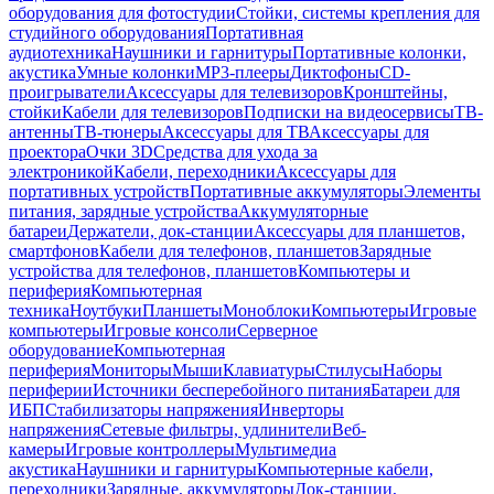
оборудования для фотостудии
Стойки, системы крепления для
студийного оборудования
Портативная
аудиотехника
Наушники и гарнитуры
Портативные колонки,
акустика
Умные колонки
MP3-плееры
Диктофоны
CD-
проигрыватели
Аксессуары для телевизоров
Кронштейны,
стойки
Кабели для телевизоров
Подписки на видеосервисы
ТВ-
антенны
ТВ-тюнеры
Аксессуары для ТВ
Аксессуары для
проектора
Очки 3D
Средства для ухода за
электроникой
Кабели, переходники
Аксессуары для
портативных устройств
Портативные аккумуляторы
Элементы
питания, зарядные устройства
Аккумуляторные
батареи
Держатели, док-станции
Аксессуары для планшетов,
смартфонов
Кабели для телефонов, планшетов
Зарядные
устройства для телефонов, планшетов
Компьютеры и
периферия
Компьютерная
техника
Ноутбуки
Планшеты
Моноблоки
Компьютеры
Игровые
компьютеры
Игровые консоли
Серверное
оборудование
Компьютерная
периферия
Мониторы
Мыши
Клавиатуры
Стилусы
Наборы
периферии
Источники бесперебойного питания
Батареи для
ИБП
Стабилизаторы напряжения
Инверторы
напряжения
Сетевые фильтры, удлинители
Веб-
камеры
Игровые контроллеры
Мультимедиа
акустика
Наушники и гарнитуры
Компьютерные кабели,
переходники
Зарядные, аккумуляторы
Док-станции,