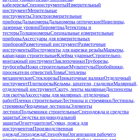
кабелерезы
Специнструменты
Измерительный
инструмент
Мерительные
инструменты
Электроизмерительные
приборы
Дальномеры
Дальномеры оптические
Нивелиры,
лазерные уровни
Пирометры
Детекторы и
тестеры
Толщиномеры
Специальные измерительные
приборы
Аксессуары для измерительных
приборов
Разметочный инструмент
Разметочные
инструменты
Инструменты для нарезки резьбы
Маркеры,
карандаши строительные
Клейма ударные
Строительно-
монтажный инструмент
Заклепочники
Труборезы,
трубогибы
Ножи строительные
Мультитулы
Пробойники,
просекатели отверстий
Ломы
Степлеры
механические
Стеклорезы
Прикаточные валики
Отделочный
инструмент
Плиткорезы
Кельмы, шпатели, гладилки
Малярный,
отделочный инструмент
Скотч, ленты малярные
Диспенсеры
для скотча
Аксессуары для малярных, отделочных
работ
Пленки строительные
Лестницы и стремянки
Лестницы,
стремянки
Чердачные лестницы
Элементы
лестниц
Подъемники строительные
Спецодежда и средства
защиты
Средства индивидуальной
защиты
Огнетушители
Сумки, пояса для
инструментов
Производственная
одежда
Спецодежда
Спецобувь
Организация рабочего
пространства
Фонари, прожекторы
Кейсы, ящики для