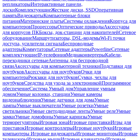
репликаторы
Интерактивные панели,
доски
Комплектующие
Жесткие диски, SSD
Оперативная
память
Видеокарты
Компьютерные блоки
питания
Материнские платы
Системы охлаждения
Корпуса для
компьютеров
Процессоры
Оптические приводы
Аксессуары
для корпусов ПК
Боксы, док-станции для накопителей
Сетевое
оборудование
Маршрутизаторы, DSL-модемы
Wi-Fi точки
доступа, усилители сигнала
Беспроводные
адаптеры
Коммутаторы
Сетевые адаптеры
Powerline
Сетевые
комплектующие
IP-телефония
Медиаконвертеры
Кабели,
переходники сетевые
Антенны для беспроводной
связи
Аксессуары для компьютерной техники
Подставки для
ноутбуков
Аксессуары для ноутбуков
Очки для
компьютера
Рюкзаки для ноутбуков
Сумки, чехлы для
ноутбуков
Средства для ухода за электроникой
Программное
обеспечение
Система Умный дом
Управление умным
домом
Умные колонки, станции
Умные камеры
видеонаблюдения
Умные датчики для дома
Умные
лампы
Умные выключатели
Умные розетки
Умные
светильники
Умные светодиодные ленты
Умные реле
Умные
замки
Умные домофоны
Умные карнизы
Умные
терморегуляторы
Игровая зона
Игровые приставки
Игры для
приставок
Игровые контроллеры
Игровые ноутбуки
Игровые
компьютеры
Игровые видеокарты
Игровые мониторы
Игровые
телевизоры
Игровые мыши
Игровые клавиатуры
Игровые