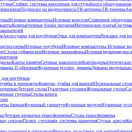
студии
Стойки, системы крепления для студийного оборудования
елевизоров
Подписки на видеосервисы
ТВ-антенны
ТВ-тюнеры
Ак
теры
Игровые компьютеры
Игровые консоли
Серверное оборудов
карты
Компьютерные блоки питания
Материнские платы
Системы
накопителей
ов
Аксессуары для ноутбуков
Очки для компьютера
Рюкзаки для но
контроллеры
Игровые ноутбуки
Игровые компьютеры
Игровые ви
ие
Столы геймерские
Игровые микрофоны
Игровая мультимедиа 
ониторов
диски
Карты памяти
Сетевые накопители
Картридеры
Оптические
иваны П-образные
Кухонные уголки, диваны
Диваны модульные
 для ноутбуков
тумбы в прихожую
Комоды, тумбы для ванной
Пеленальные стол
ьютерные
Детские столы
Туалетные столики
Журнальные столы
Са
денные группы
Столы-книги
ухни
уреты барные
Кухонный гарнитур
Кухонные модули
Кухонные угол
ры
Детские кроватки-трансформеры
Столы-трансформеры
ки, секции
Полки, стеллажи, системы хранения
Стулья, кресла
Ко
емы хранения в прихожую
Вешалки, подставки для зонтов
Банкет