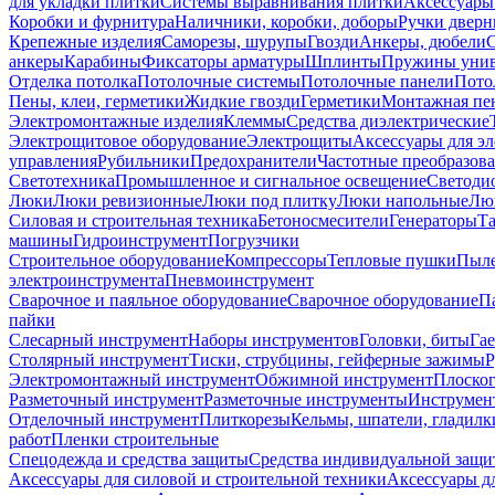
для укладки плитки
Системы выравнивания плитки
Аксессуары
Коробки и фурнитура
Наличники, коробки, доборы
Ручки дверн
Крепежные изделия
Саморезы, шурупы
Гвозди
Анкеры, дюбели
анкеры
Карабины
Фиксаторы арматуры
Шплинты
Пружины унив
Отделка потолка
Потолочные системы
Потолочные панели
Пото
Пены, клеи, герметики
Жидкие гвозди
Герметики
Монтажная пе
Электромонтажные изделия
Клеммы
Средства диэлектрические
Электрощитовое оборудование
Электрощиты
Аксессуары для э
управления
Рубильники
Предохранители
Частотные преобразов
Светотехника
Промышленное и сигнальное освещение
Светоди
Люки
Люки ревизионные
Люки под плитку
Люки напольные
Люк
Силовая и строительная техника
Бетоносмесители
Генераторы
Та
машины
Гидроинструмент
Погрузчики
Строительное оборудование
Компрессоры
Тепловые пушки
Пыле
электроинструмента
Пневмоинструмент
Сварочное и паяльное оборудование
Сварочное оборудование
П
пайки
Слесарный инструмент
Наборы инструментов
Головки, биты
Га
Столярный инструмент
Тиски, струбцины, гейферные зажимы
Р
Электромонтажный инструмент
Обжимной инструмент
Плоског
Разметочный инструмент
Разметочные инструменты
Инструмент
Отделочный инструмент
Плиткорезы
Кельмы, шпатели, гладилк
работ
Пленки строительные
Спецодежда и средства защиты
Средства индивидуальной защ
Аксессуары для силовой и строительной техники
Аксессуары дл