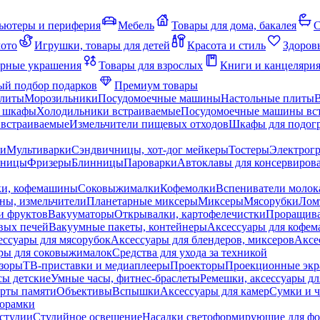
ьютеры и периферия
Мебель
Товары для дома, бакалея
С
мото
Игрушки, товары для детей
Красота и стиль
Здоров
рные украшения
Товары для взрослых
Книги и канцеляри
й подбор подарков
Премиум товары
плиты
Морозильники
Посудомоечные машины
Настольные плиты
 шкафы
Холодильники встраиваемые
Посудомоечные машины вс
встраиваемые
Измельчители пищевых отходов
Шкафы для подогр
чи
Мультиварки
Сэндвичницы, хот-дог мейкеры
Тостеры
Электрог
еницы
Фризеры
Блинницы
Пароварки
Автоклавы для консервиров
ки, кофемашины
Соковыжималки
Кофемолки
Вспениватели молок
ны, измельчители
Планетарные миксеры
Миксеры
Мясорубки
Лом
и фруктов
Вакууматоры
Открывалки, картофелечистки
Проращива
вых печей
Вакуумные пакеты, контейнеры
Аксессуары для кофе
ессуары для мясорубок
Аксессуары для блендеров, миксеров
Аксе
ры для соковыжималок
Средства для ухода за техникой
зоры
ТВ-приставки и медиаплееры
Проекторы
Проекционные эк
сы детские
Умные часы, фитнес-браслеты
Ремешки, аксессуары дл
рты памяти
Объективы
Вспышки
Аксессуары для камер
Сумки и ч
орамки
студии
Студийное освещение
Насадки светоформирующие для фо