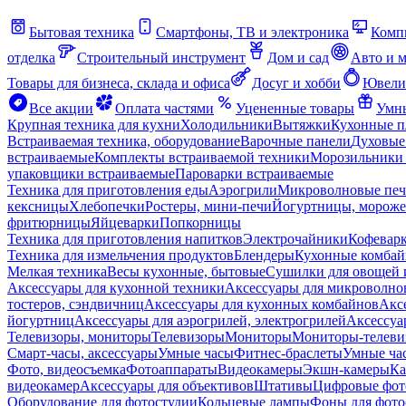
Бытовая техника
Смартфоны, ТВ и электроника
Комп
отделка
Строительный инструмент
Дом и сад
Авто и 
Товары для бизнеса, склада и офиса
Досуг и хобби
Ювели
Все акции
Оплата частями
Уцененные товары
Умны
Крупная техника для кухни
Холодильники
Вытяжки
Кухонные 
Встраиваемая техника, оборудование
Варочные панели
Духовые
встраиваемые
Комплекты встраиваемой техники
Морозильники 
упаковщики встраиваемые
Пароварки встраиваемые
Техника для приготовления еды
Аэрогрили
Микроволновые пе
кексницы
Хлебопечки
Ростеры, мини-печи
Йогуртницы, морож
фритюрницы
Яйцеварки
Попкорницы
Техника для приготовления напитков
Электрочайники
Кофевар
Техника для измельчения продуктов
Блендеры
Кухонные комбай
Мелкая техника
Весы кухонные, бытовые
Сушилки для овощей 
Аксессуары для кухонной техники
Аксессуары для микроволно
тостеров, сэндвичниц
Аксессуары для кухонных комбайнов
Акс
йогуртниц
Аксессуары для аэрогрилей, электрогрилей
Аксессуа
Телевизоры, мониторы
Телевизоры
Мониторы
Мониторы-телеви
Смарт-часы, аксессуары
Умные часы
Фитнес-браслеты
Умные ча
Фото, видеосъемка
Фотоаппараты
Видеокамеры
Экшн-камеры
Ка
видеокамер
Аксессуары для объективов
Штативы
Цифровые фот
Оборудование для фотостудии
Кольцевые лампы
Фоны для фото