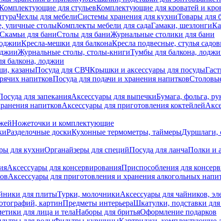
Комплектующие для стульев
Комплектующие для кроватей и кро
итура
Чехлы для мебели
Системы хранения для кухни
Товары для 
, уличные столы
Комплекты мебели для сада
Гамаки, шезлонги
Ка
Скамьи для бани
Столы для бани
Журнальные столики для бани
лоджии
Кресла-мешки для балкона
Кресла подвесные, стулья садо
оджии
Журнальные столы, столы-книги
Тумбы для балкона, лодж
я балкона, лоджии
ши, казаны
Посуда для СВЧ
Крышки и аксессуары для посуды
Гаст
орячих напитков
Посуда для подачи и хранения напитков
Столовы
Посуда для запекания
Аксессуары для выпечки
Бумага, фольга, р
хранения напитков
Аксессуары для приготовления коктейлей
Аксе
ожей
Ножеточки и комплектующие
ки
Разделочные доски
Кухонные термометры, таймеры
Дуршлаги, 
ры для кухни
Органайзеры для специй
Посуда для ланча
Полки и 
ия
Аксессуары для консервирования
Приспособления для консер
ков
Аксессуары для приготовления и хранения алкогольных напи
йники для плиты
Турки, молочники
Аксессуары для чайников, э
отографий, картин
Предметы интерьера
Шкатулки, подставки дл
етики для лица и тела
Наборы для бритья
Оформление подарков
льтры для воды
Фильтры-кувшины
Картриджи, комплектующие д