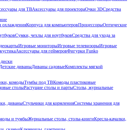
сессуары для ТВ
Аксессуары для проектора
Очки 3D
Средства
ание
 охлаждения
Корпуса для компьютеров
Процессоры
Оптические
утбуков
Сумки, чехлы для ноутбуков
Средства для ухода за
деокарты
Игровые мониторы
Игровые телевизоры
Игровые
акустика
Аксессуары для геймеров
Фигурки Funko
 диски
Детские диваны
Диваны садовые
Комплекты мягкой
ики, комоды
Тумбы под ТВ
Комоды пластиковые
довые столы
Растущие столы и парты
Столы, журнальные
ки, диваны
Стульчики для кормления
Системы хранения для
моды и тумбы
Журнальные столы, столы-книги
Кресла-качалки,
ки, скамьи
Ключницы, газетницы