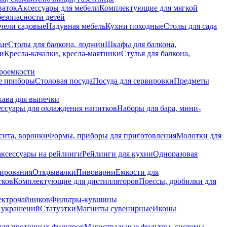
ваток
Аксессуары для мебели
Комплектующие для мягкой
безопасности детей
чели садовые
Надувная мебель
Кухни походные
Столы для сада
вые
Столы для балкона, лоджии
Шкафы для балкона,
ии
Кресла-качалки, кресла-маятники
Стулья для балкона,
роемкости
е приборы
Столовая посуда
Посуда для сервировки
Предметы
укава для выпечки
ссуары для охлаждения напитков
Наборы для бара, мини-
сита, воронки
Формы, приборы для приготовления
Молотки для
аксессуары на рейлинги
Рейлинги для кухни
Одноразовая
вирования
Открывалки
Пивоварни
Емкости для
тков
Комплектующие для дистилляторов
Прессы, дробилки для
лектрочайников
Фильтры-кувшины
я украшений
Статуэтки
Магниты сувенирные
Иконы
ля проточных фильтров
Магистральные фильтры, системы