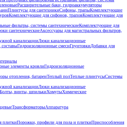
иленовые
Расширительные баки, гидроаккумуляторы
ванн
Плинтусы для сантехники
Сифоны, трапы
Комплектующие
уров
Комплектующие для сифонов, трапов
Комплектующие для
ьные фильтры, системы сантехнические
Комплектующие для
юки сантехнические
Аксессуары для магистральных фильтров,
ружной канализации
Люки канализационные
 составы
Гидроизоляционные смеси
Грунтовки
Добавки для
атериалы
рные элементы кровли
Гидроизоляционные
оры отопления, батареи
Теплый пол
Теплые плинтусы
Системы
ружной канализации
Люки канализационные
Болты, винты, шпильки
Хомуты
Химические
нцевые
Трансформаторы
Аппаратура
я плитки
Порожки, профили для пола и плитки
Приспособления