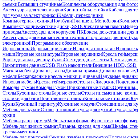
съемки
Вспышки студийные
Комплекты оборудования для фото
Аксессуары для телевизоров
Кронштейны, стойки
Кабели для т
для ухода за электроникой
Кабели, переходники
Компьютерная техника
Ноутбуки
Планшеты
Моноблоки
Компью
Комплектующие
Жесткие диски, SSD
Оперативная память
Видео
приводы
Аксессуары для корпусов ПК
Боксы, док-станции для 
Аксессуары для компьютерной техники
Подставки для ноутбук
электроникой
Программное обеспечение
Игровая зона
Игровые приставки
Игры для приставок
Игровые 
мыши
Игровые клавиатуры
Игровые наушники
Кресла геймерск
Pop
Подставки для ноутбуков
Светодиодные ленты
Лампы для м
Накопители данных
USB Flash накопители
Внешние HDD, SSD 
Мягкая мебель
Диваны, тахты
Диваны прямые
Диваны угловые
Д
мебели
Бескаркасные кресла-мешки и диваны
Надувные диваны
Игровая мебель
Кресла геймерские
Столы геймерские
Подставки
Комоды, тумбы
Комоды
Тумбы
Прикроватные тумбы
Обувницы, 
Столы
Кухонные столы
Барные столы
Столы письменные, комп
столики для бани
Приставные столики
Консольные столики
Обе
Кухня
Кухонный гарнитур
Кухонные модули
Столешницы для к
Мебель для кухни
Столы, столики
Стулья для кухни
Стулья, таб
кухни
Мебель-трансформер
Мебель-трансформер
Кровати-трансформе
Мебель для жилых комнат
Диваны, кресла для дома
Шкафы, стен
кресла-маятники
Мебель для прихожей
Секции, тумбы в прихожую
Полки и сист