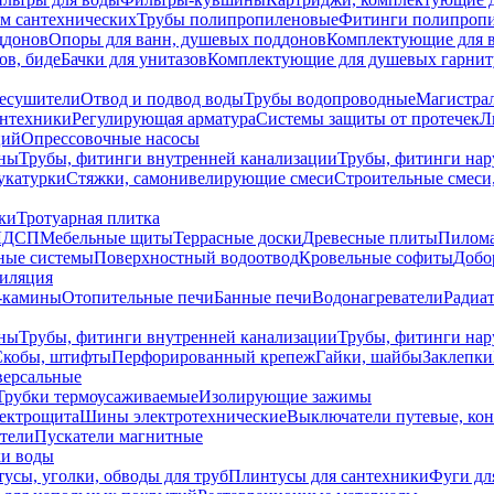
ем сантехнических
Трубы полипропиленовые
Фитинги полипроп
ддонов
Опоры для ванн, душевых поддонов
Комплектующие для 
ов, биде
Бачки для унитазов
Комплектующие для душевых гарнит
есушители
Отвод и подвод воды
Трубы водопроводные
Магистрал
антехники
Регулирующая арматура
Системы защиты от протечек
Л
ций
Опрессовочные насосы
ны
Трубы, фитинги внутренней канализации
Трубы, фитинги на
катурки
Стяжки, самонивелирующие смеси
Строительные смеси,
ки
Тротуарная плитка
ЛДСП
Мебельные щиты
Террасные доски
Древесные плиты
Пилом
ные системы
Поверхностный водоотвод
Кровельные софиты
Добо
тиляция
-камины
Отопительные печи
Банные печи
Водонагреватели
Радиат
ны
Трубы, фитинги внутренней канализации
Трубы, фитинги на
Скобы, штифты
Перфорированный крепеж
Гайки, шайбы
Заклепки
ерсальные
Трубки термоусаживаемые
Изолирующие зажимы
лектрощита
Шины электротехнические
Выключатели путевые, ко
атели
Пускатели магнитные
ки воды
усы, уголки, обводы для труб
Плинтусы для сантехники
Фуги дл