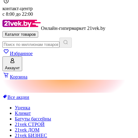
контакт-центр
с
8:00
до
22:00
Онлайн-гипермаркет 21vek.by
Каталог товаров
Избранное
Аккаунт
Корзина
Все акции
Уценка
Климат
Батуты бассейны
21vek СТРОЙ
21vek ДОМ
21vek БИЗНЕС