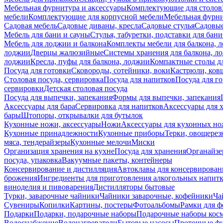
Мебельная фурнитура и аксессуары
Комплектующие для столов
мебели
Комплектующие для корпусной мебели
Мебельная фурн
Садовая мебель
Садовые диваны, кресла
Садовые стулья
Садовые
Мебель для бани и сауны
Стулья, табуретки, подставки для бани
Мебель для лоджии и балкона
Комплекты мебели для балкона, 
лоджии
Дверцы жалюзийные
Системы хранения для балкона, л
лоджии
Кресла, пуфы для балкона, лоджии
Компактные столы дл
Посуда для готовки
Сковороды, сотейники, воки
Кастрюли, ков
Столовая посуда, сервировка
Посуда для напитков
Посуда для г
сервировки
Детская столовая посуда
Посуда для выпечки, запекания
Формы для выпечки, запекания
Аксессуары для бара
Сервировка для напитков
Аксессуары для 
бары
Штопоры, открывалки для бутылок
Кухонные ножи, аксессуары
Ножи
Аксессуары для кухонных н
Кухонные принадлежности
Кухонные приборы
Терки, овощерез
мяса, тендерайзеры
Кухонные мелочи
Миски
Организация хранения на кухне
Посуда для хранения
Органайзе
посуда, упаковка
Вакуумные пакеты, контейнеры
Консервирование и дистилляция
Автоклавы для консервирован
брожения
Ингредиенты для приготовления алкогольных напит
виноделия и пивоварения
Дистилляторы бытовые
Турки, заварочные чайники
Чайники заварочные, кофейники
Ча
Сувениры
Копилки
Картины, постеры
Фотоальбомы
Рамки для ф
Подарки
Подарки, подарочные наборы
Подарочные наборы косм
Водоснабжение
Водонагреватели
Бытовые насосы
Проточные фи