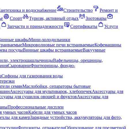
антехника и водоснабжение
Строительство
Ремонт и
ье
Спорт
Туризм, активный отдых
Зоотовары
я
Запчасти и принадлежности
Сертификаты
Услуги
Винные шкафы
Мини-холодильники
траиваемые
Микроволновые печи встраиваемые
Кофемашины
ева посуды
Винные шкафы встраиваемые
Вакуумные
рили, электрошашлычницы
Вафельницы, орешницы,
ания
Сыроварни
Фритюрницы, фондю-
а
Сифоны для газирования воды
терезки
тели семян
Маслобойки, сепараторы бытовые
машин
Аксессуары для мультиварок, хлебопечек
Аксессуары для
ссуары для сушилок овощей и фруктов
Аксессуары для
раны
Профессиональные дисплеи
я умных часов
Кабели для умных часов
ехлы для камер
Зарядные устройства, аккумуляторы для фото,
тостудии
Фотозонты, отражатели
Оборудование для предметной