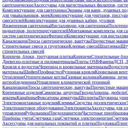
сантехнические
Аксессуары для магистральных фильтров, сист
Комплектующие для сантехники
Экраны для ванн, душевых по
для умывальников, моек
Комплектующие для унитазов, писсуар
смесителей
Комплектующие для душевых кабин, уголков
Инженерная сантехника
Инсталляции для сантехники
Полотенц
радиаторов, полотенцесушителей
Монтажные комплекты для с
систем сантехнических
Фитинги
Комплектующие для инсталля
Канализация
Тросы сантехнические, вантузы
Прочистные маши
Строительные смеси и грунтовки
Клеевые смеси
Шпатлевки
Шту
строительных смесей
Кирпичи, блоки, тротуарная плитка
Кирпичи
Строительные бло
Древесно-плитные и пиломатериалы
Плиты OSB
Фанера
ДСП, 
Кровля и водосток
Черепица и кровельные материалы
Водосточ
материалы
Шифер
Профнастил
Рулонная кровля
Кровельная вен
Отопление
Отопительные котлы
Газовые колонки
Камины, печи
антиобледенения
Управление климатической техникой
Канализация
Тросы сантехнические, вантузы
Прочистные маши
Крепежные изделия
Саморезы, шурупы
Гвозди
Анкеры, дюбели
анкеры
Карабины
Фиксаторы арматуры
Шплинты
Пружины унив
Электромонтажные изделия
Клеммы
Средства диэлектрические
Электрощитовое оборудование
Электрощиты
Аксессуары для э
управления
Рубильники
Предохранители
Частотные преобразов
Приборы учета
Счетчики газа
Счетчики электроэнергии
Счетчи
Аксессуары для напольных покрытий и плитки
Подложка
Плинт