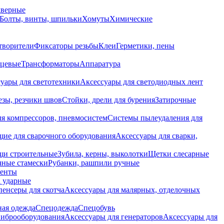
дверные
Болты, винты, шпильки
Хомуты
Химические
творители
Фиксаторы резьбы
Клеи
Герметики, пены
нцевые
Трансформаторы
Аппаратура
уары для светотехники
Аксессуары для светодиодных лент
езы, резчики швов
Стойки, дрели для бурения
Затирочные
ля компрессоров, пневмосистем
Системы пылеудаления для
ие для сварочного оборудования
Аксессуары для сварки,
щи строительные
Зубила, керны, выколотки
Щетки слесарные
чные стамески
Рубанки, рашпили ручные
енты
 ударные
енсеры для скотча
Аксессуары для малярных, отделочных
ная одежда
Спецодежда
Спецобувь
виброоборудования
Аксессуары для генераторов
Аксессуары для