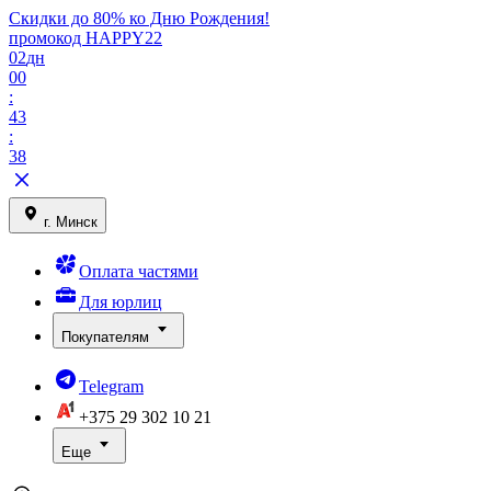
Скидки до 80% ко Дню Рождения!
промокод HAPPY22
02
дн
00
:
43
:
38
г. Минск
Оплата частями
Для юрлиц
Покупателям
Telegram
+375 29
302 10 21
Еще