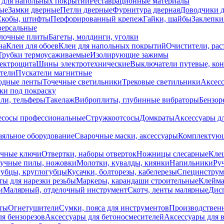
 для напольных покрытий
Реставрационные материалы
ые
Замки дверные
Петли дверные
Фурнитура дверная
Доводчики 
Скобы, штифты
Перфорированный крепеж
Гайки, шайбы
Заклепки
ерсальные
лочные плиты
Багеты, молдинги, уголки
на
Клеи для обоев
Клеи для напольных покрытий
Очистители, рас
Трубки термоусаживаемые
Изолирующие зажимы
лектрощита
Шины электротехнические
Выключатели путевые, ко
атели
Пускатели магнитные
одные ленты
Точечные светильники
Трековые светильники
Аксесс
и под покраску
ли, тельферы
Такелаж
Виброплиты, глубинные вибраторы
Бензор
сосы профессиональные
Стружкоотсосы
Домкраты
Аксессуары д
аяльное оборудование
Сварочные маски, аксессуары
Комплектующ
ечные ключи
Отвертки, наборы отверток
Ножницы слесарные
Кле
учные пилы, ножовки
Молотки, кувалды, киянки
Напильники
Ру
убцы, круглогубцы
Кусачки, болторезы, кабелерезы
Специнструм
ы для нарезки резьбы
Маркеры, карандаши строительные
Клейма
и
Малярный, отделочный инструмент
Скотч, ленты малярные
Дисп
иты
Огнетушители
Сумки, пояса для инструментов
Производствен
я бензорезов
Аксессуары для бетоносмесителей
Аксессуары для 