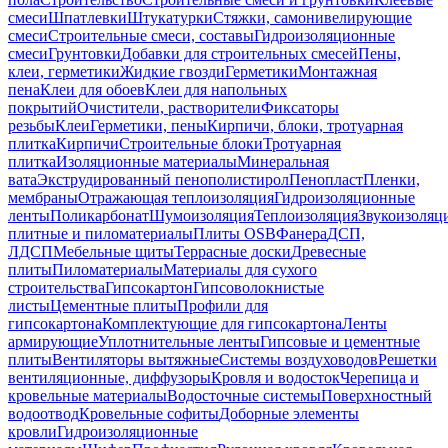
смеси
Шпатлевки
Штукатурки
Стяжки, самонивелирующие
смеси
Строительные смеси, составы
Гидроизоляционные
смеси
Грунтовки
Добавки для строительных смесей
Пены,
клеи, герметики
Жидкие гвозди
Герметики
Монтажная
пена
Клеи для обоев
Клеи для напольных
покрытий
Очистители, растворители
Фиксаторы
резьбы
Клеи
Герметики, пены
Кирпичи, блоки, тротуарная
плитка
Кирпичи
Строительные блоки
Тротуарная
плитка
Изоляционные материалы
Минеральная
вата
Экструдированный пенополистирол
Пенопласт
Пленки,
мембраны
Отражающая теплоизоляция
Гидроизоляционные
ленты
Поликарбонат
Шумоизоляция
Теплоизоляция
Звукоизоляц
плитные и пиломатериалы
Плиты OSB
Фанера
ДСП,
ЛДСП
Мебельные щиты
Террасные доски
Древесные
плиты
Пиломатериалы
Материалы для сухого
строительства
Гипсокартон
Гипсоволокнистые
листы
Цементные плиты
Профили для
гипсокартона
Комплектующие для гипсокартона
Ленты
армирующие
Уплотнительные ленты
Гипсовые и цементные
плиты
Вентиляторы вытяжные
Системы воздуховодов
Решетки
вентиляционные, диффузоры
Кровля и водосток
Черепица и
кровельные материалы
Водосточные системы
Поверхностный
водоотвод
Кровельные софиты
Доборные элементы
кровли
Гидроизоляционные