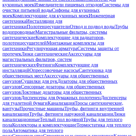
кухонных моек
Измельчители пищевых отходов
Системы для
очистки питьевой воды
Сифоны для кухонных
моек
Комплектующие для кухонных моек
Инженерная
сантехника
Инсталляции для
сантехники
Полотенцесушители
Отвод и подвод воды
Трубы
водопроводные
Магистральные фильтры, системы
сантехнические
Комплектующие для радиаторов,
полотенцесушителей
Монтажные комплекты для
сантехники
Регулирующая арматура
Системы защиты от
протечек
Люки сантехнические
Аксессуары для
магистральных фильтров, систем
сантехнических
Фитинги
Комплектующие для
инсталляций
Опрессовочные насосы
Сантехника для
общественных мест
Аксессуары для общественных
санузлов
Сушилки для рук
Дозаторы для общественных
санузлов
Сенсорные дозаторы для общественных
санузлов
Локтевые дозаторы для общественных
санузлов
Диспенсеры для бумажных полотенец
Диспенсеры
для туалетной бумаги
Канализация
Тросы сантехнические,
вантузы
Прочистные машины
Трубы, фитинги внутренней
канализации
Трубы, фитинги наружной канализации
Люки
канализационные
Теплый пол водяной
Трубы для теплого
пола
Коллекторы и комплектующие
Термостатика для теплого
пола
Автоматика для теплого
пола
Строительство
Строительные смеси и грунтовки
Клеевые