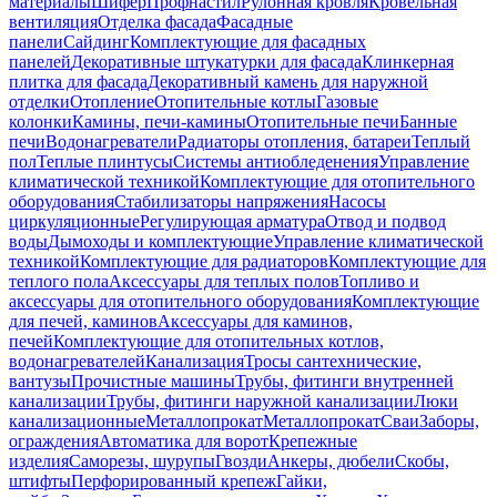
материалы
Шифер
Профнастил
Рулонная кровля
Кровельная
вентиляция
Отделка фасада
Фасадные
панели
Сайдинг
Комплектующие для фасадных
панелей
Декоративные штукатурки для фасада
Клинкерная
плитка для фасада
Декоративный камень для наружной
отделки
Отопление
Отопительные котлы
Газовые
колонки
Камины, печи-камины
Отопительные печи
Банные
печи
Водонагреватели
Радиаторы отопления, батареи
Теплый
пол
Теплые плинтусы
Системы антиобледенения
Управление
климатической техникой
Комплектующие для отопительного
оборудования
Стабилизаторы напряжения
Насосы
циркуляционные
Регулирующая арматура
Отвод и подвод
воды
Дымоходы и комплектующие
Управление климатической
техникой
Комплектующие для радиаторов
Комплектующие для
теплого пола
Аксессуары для теплых полов
Топливо и
аксессуары для отопительного оборудования
Комплектующие
для печей, каминов
Аксессуары для каминов,
печей
Комплектующие для отопительных котлов,
водонагревателей
Канализация
Тросы сантехнические,
вантузы
Прочистные машины
Трубы, фитинги внутренней
канализации
Трубы, фитинги наружной канализации
Люки
канализационные
Металлопрокат
Металлопрокат
Сваи
Заборы,
ограждения
Автоматика для ворот
Крепежные
изделия
Саморезы, шурупы
Гвозди
Анкеры, дюбели
Скобы,
штифты
Перфорированный крепеж
Гайки,