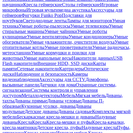
наушники
Кресла геймерские
Столы геймерские
Игровые
микрофоны
Игровая мультимедиа акустика
Аксессуары для
геймеров
Фигурки Funko Pop
Подставки для
ноутбуков
Светодиодные ленты
Лампы для мониторов
Умная
техника
Умные роботы-пылесосы
Умные телевизоры
Умные
стиральные машины
Умные чайники
Умные роботы
кулинарные
Умные вентиляторы
Умные кондиционеры
Умные
обогреватели
Умные увлажнители, очистители воздуха
Умные
отопительные котлы
Умные проветриватели
Умные радиочасы,
метеостанции
Умные кормушки и поилки для
животных
Умные напольные весы
Накопители данных
USB
Flash накопители
Внешние HDD, SSD диски
Карты
памяти
Сетевые накопители
Картридеры
Оптические
диски
Наблюдение и безопасность
Камеры
видеонаблюдения
Аксессуары для CCTV
Домофоны,
вызывные панели
Датчики для дома
Охранные системы,
сигнализации
Системы контроля и управления
доступом
Металлодетекторы
Мебель
Мягкая мебель
Диваны,
тахты
Диваны прямые
Диваны угловые
Диваны П-
образные
Кухонные уголки, диваны
Диваны
модульные
Детские диваны
Диваны садовые
Комплекты мягкой
мебели
Бескаркасные кресла-мешки и диваны
Надувные
диваны
Кресла
Кресла
Кресла-мешки и пуфы
Кресла-качалки,
кресла-маятники
Детские кресла, пуфы
Надувные кресла
Пуфы,
оттоманки
Кресла-кровати
Игровая мебель
Кресла