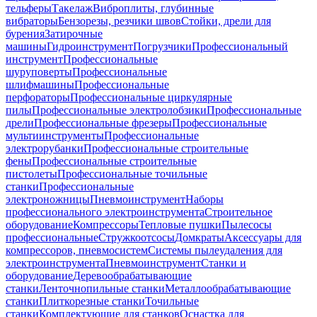
тельферы
Такелаж
Виброплиты, глубинные
вибраторы
Бензорезы, резчики швов
Стойки, дрели для
бурения
Затирочные
машины
Гидроинструмент
Погрузчики
Профессиональный
инструмент
Профессиональные
шуруповерты
Профессиональные
шлифмашины
Профессиональные
перфораторы
Профессиональные циркулярные
пилы
Профессиональные электролобзики
Профессиональные
дрели
Профессиональные фрезеры
Профессиональные
мультиинструменты
Профессиональные
электрорубанки
Профессиональные строительные
фены
Профессиональные строительные
пистолеты
Профессиональные точильные
станки
Профессиональные
электроножницы
Пневмоинструмент
Наборы
профессионального электроинструмента
Строительное
оборудование
Компрессоры
Тепловые пушки
Пылесосы
профессиональные
Стружкоотсосы
Домкраты
Аксессуары для
компрессоров, пневмосистем
Системы пылеудаления для
электроинструмента
Пневмоинструмент
Станки и
оборудование
Деревообрабатывающие
станки
Ленточнопильные станки
Металлообрабатывающие
станки
Плиткорезные станки
Точильные
станки
Комплектующие для станков
Оснастка для