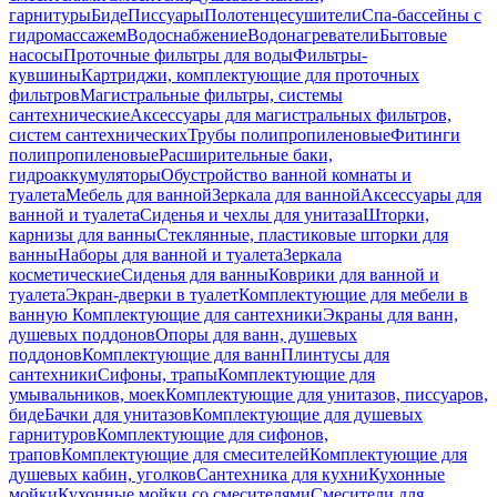
гарнитуры
Биде
Писсуары
Полотенцесушители
Спа-бассейны с
гидромассажем
Водоснабжение
Водонагреватели
Бытовые
насосы
Проточные фильтры для воды
Фильтры-
кувшины
Картриджи, комплектующие для проточных
фильтров
Магистральные фильтры, системы
сантехнические
Аксессуары для магистральных фильтров,
систем сантехнических
Трубы полипропиленовые
Фитинги
полипропиленовые
Расширительные баки,
гидроаккумуляторы
Обустройство ванной комнаты и
туалета
Мебель для ванной
Зеркала для ванной
Аксессуары для
ванной и туалета
Сиденья и чехлы для унитаза
Шторки,
карнизы для ванны
Стеклянные, пластиковые шторки для
ванны
Наборы для ванной и туалета
Зеркала
косметические
Сиденья для ванны
Коврики для ванной и
туалета
Экран-дверки в туалет
Комплектующие для мебели в
ванную
Комплектующие для сантехники
Экраны для ванн,
душевых поддонов
Опоры для ванн, душевых
поддонов
Комплектующие для ванн
Плинтусы для
сантехники
Сифоны, трапы
Комплектующие для
умывальников, моек
Комплектующие для унитазов, писсуаров,
биде
Бачки для унитазов
Комплектующие для душевых
гарнитуров
Комплектующие для сифонов,
трапов
Комплектующие для смесителей
Комплектующие для
душевых кабин, уголков
Сантехника для кухни
Кухонные
мойки
Кухонные мойки со смесителями
Смесители для