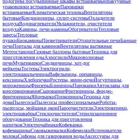
подогрева посуды
Винные шкафы встраиваемые
Вакуумные
упаковщики встраиваемые
Пароварки
встраиваемые
Климатическая техника
Вентиляторы
бытовые
Кондиционеры, сплит-системы
Охладители
воздуха
Водонагреватели
Увлажнители, очистители
воздуха
Камины, печи-камины
Обогреватели
Тепловые
завесы
Тепловые
пушки
Биокамины
Проветриватели
Отопительные печи
Банные
печи
Порталы для каминов
Вентиляторы вытяжные
Метеостанции
Газовые баллоны бытовые
Техника для
приготовления еды
Аэрогрили
Микроволновые
печи
Мультиварки
Сэндвичницы, хот-дог
мейкеры
Тостеры
Электрогрили,
электрошашлычницы
Вафельницы, орешницы,
кексницы
Хлебопечки
Ростеры, мини-печи
Йогуртницы,
мороженицы
Фризеры
Блинницы
Пароварки
Автоклавы для
консервирования
Сыроварни
Фритюрницы, фондю-
фритюрницы
Яйцеварки
Попкорницы
Техника для
дома
Пылесосы
Пылесосы профессиональные
Роботы-
пылесосы, мойщики окон
Пароочистители
Электровеники,
электрошвабры
Стеклоочистители
Стерилизационное
оборудование
Техника для приготовления
напитков
Электрочайники
Кофеварки,
кофемашины
Соковыжималки
Кофемолки
Вспениватели
молока
Сифоны для газирования воды
Аксессуары для