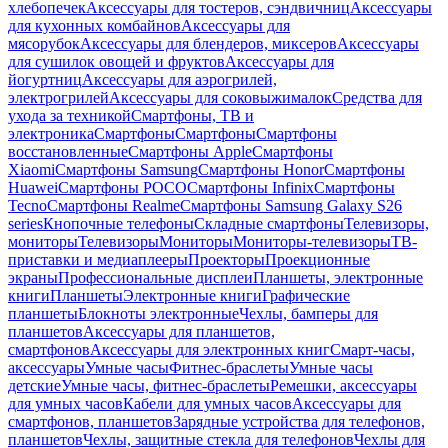
хлебопечек
Аксессуары для тостеров, сэндвичниц
Аксессуары
для кухонных комбайнов
Аксессуары для
мясорубок
Аксессуары для блендеров, миксеров
Аксессуары
для сушилок овощей и фруктов
Аксессуары для
йогуртниц
Аксессуары для аэрогрилей,
электрогрилей
Аксессуары для соковыжималок
Средства для
ухода за техникой
Смартфоны, ТВ и
электроника
Смартфоны
Смартфоны
Смартфоны
восстановленные
Смартфоны Apple
Смартфоны
Xiaomi
Смартфоны Samsung
Смартфоны Honor
Смартфоны
Huawei
Смартфоны POCO
Смартфоны Infinix
Смартфоны
Tecno
Смартфоны Realme
Смартфоны Samsung Galaxy S26
series
Кнопочные телефоны
Складные смартфоны
Телевизоры,
мониторы
Телевизоры
Мониторы
Мониторы-телевизоры
ТВ-
приставки и медиаплееры
Проекторы
Проекционные
экраны
Профессиональные дисплеи
Планшеты, электронные
книги
Планшеты
Электронные книги
Графические
планшеты
Блокноты электронные
Чехлы, бамперы для
планшетов
Аксессуары для планшетов,
смартфонов
Аксессуары для электронных книг
Смарт-часы,
аксессуары
Умные часы
Фитнес-браслеты
Умные часы
детские
Умные часы, фитнес-браслеты
Ремешки, аксессуары
для умных часов
Кабели для умных часов
Аксессуары для
смартфонов, планшетов
Зарядные устройства для телефонов,
планшетов
Чехлы, защитные стекла для телефонов
Чехлы для