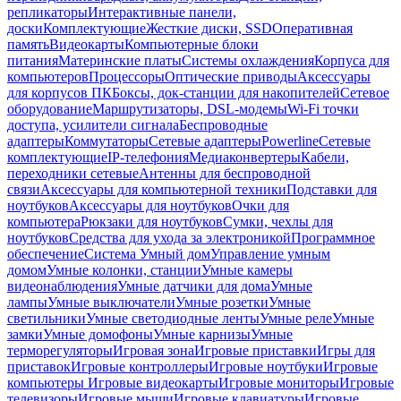
репликаторы
Интерактивные панели,
доски
Комплектующие
Жесткие диски, SSD
Оперативная
память
Видеокарты
Компьютерные блоки
питания
Материнские платы
Системы охлаждения
Корпуса для
компьютеров
Процессоры
Оптические приводы
Аксессуары
для корпусов ПК
Боксы, док-станции для накопителей
Сетевое
оборудование
Маршрутизаторы, DSL-модемы
Wi-Fi точки
доступа, усилители сигнала
Беспроводные
адаптеры
Коммутаторы
Сетевые адаптеры
Powerline
Сетевые
комплектующие
IP-телефония
Медиаконвертеры
Кабели,
переходники сетевые
Антенны для беспроводной
связи
Аксессуары для компьютерной техники
Подставки для
ноутбуков
Аксессуары для ноутбуков
Очки для
компьютера
Рюкзаки для ноутбуков
Сумки, чехлы для
ноутбуков
Средства для ухода за электроникой
Программное
обеспечение
Система Умный дом
Управление умным
домом
Умные колонки, станции
Умные камеры
видеонаблюдения
Умные датчики для дома
Умные
лампы
Умные выключатели
Умные розетки
Умные
светильники
Умные светодиодные ленты
Умные реле
Умные
замки
Умные домофоны
Умные карнизы
Умные
терморегуляторы
Игровая зона
Игровые приставки
Игры для
приставок
Игровые контроллеры
Игровые ноутбуки
Игровые
компьютеры
Игровые видеокарты
Игровые мониторы
Игровые
телевизоры
Игровые мыши
Игровые клавиатуры
Игровые