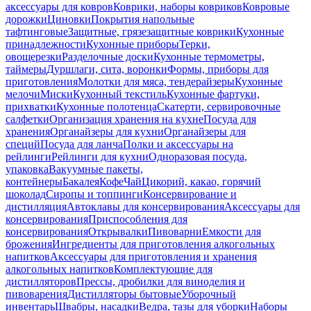
аксессуары для ковров
Коврики, наборы ковриков
Ковровые
дорожки
Циновки
Покрытия напольные
тафтинговые
Защитные, грязезащитные коврики
Кухонные
принадлежности
Кухонные приборы
Терки,
овощерезки
Разделочные доски
Кухонные термометры,
таймеры
Дуршлаги, сита, воронки
Формы, приборы для
приготовления
Молотки для мяса, тендерайзеры
Кухонные
мелочи
Миски
Кухонный текстиль
Кухонные фартуки,
прихватки
Кухонные полотенца
Скатерти, сервировочные
салфетки
Организация хранения на кухне
Посуда для
хранения
Органайзеры для кухни
Органайзеры для
специй
Посуда для ланча
Полки и аксессуары на
рейлинги
Рейлинги для кухни
Одноразовая посуда,
упаковка
Вакуумные пакеты,
контейнеры
Бакалея
Кофе
Чай
Цикорий, какао, горячий
шоколад
Сиропы и топпинги
Консервирование и
дистилляция
Автоклавы для консервирования
Аксессуары для
консервирования
Приспособления для
консервирования
Открывалки
Пивоварни
Емкости для
брожения
Ингредиенты для приготовления алкогольных
напитков
Аксессуары для приготовления и хранения
алкогольных напитков
Комплектующие для
дистилляторов
Прессы, дробилки для виноделия и
пивоварения
Дистилляторы бытовые
Уборочный
инвентарь
Швабры, насадки
Ведра, тазы для уборки
Наборы