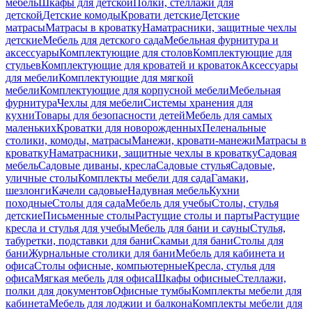
мебель
Шкафы для детской
Полки, стеллажи для
детской
Детские комоды
Кровати детские
Детские
матрасы
Матрасы в кроватку
Наматрасники, защитные чехлы
детские
Мебель для детского сада
Мебельная фурнитура и
аксессуары
Комплектующие для столов
Комплектующие для
стульев
Комплектующие для кроватей и кроваток
Аксессуары
для мебели
Комплектующие для мягкой
мебели
Комплектующие для корпусной мебели
Мебельная
фурнитура
Чехлы для мебели
Системы хранения для
кухни
Товары для безопасности детей
Мебель для самых
маленьких
Кроватки для новорожденных
Пеленальные
столики, комоды, матрасы
Манежи, кровати-манежи
Матрасы в
кроватку
Наматрасники, защитные чехлы в кроватку
Садовая
мебель
Садовые диваны, кресла
Садовые стулья
Садовые,
уличные столы
Комплекты мебели для сада
Гамаки,
шезлонги
Качели садовые
Надувная мебель
Кухни
походные
Столы для сада
Мебель для учебы
Столы, стулья
детские
Письменные столы
Растущие столы и парты
Растущие
кресла и стулья для учебы
Мебель для бани и сауны
Стулья,
табуретки, подставки для бани
Скамьи для бани
Столы для
бани
Журнальные столики для бани
Мебель для кабинета и
офиса
Столы офисные, компьютерные
Кресла, стулья для
офиса
Мягкая мебель для офиса
Шкафы офисные
Стеллажи,
полки для документов
Офисные тумбы
Комплекты мебели для
кабинета
Мебель для лоджии и балкона
Комплекты мебели для