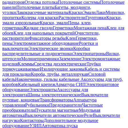
радиаторов
Отделка потолка
Потолочные системы
Потолочные
панели
Потолочные плиты
Багеты, молдинги,
уголки
Лакокрасочные материалы
Краски
Эмали
Лаки
Морилки,
пропитки
Колеры для краски
Растворители
Грунтовки
Краски,
эмали аэрозольные
Краски, эмали
Пены, клеи,
герметики
Жидкие гвозди
Герметики
Монтажная пена
Клеи для
обоев
Клеи для напольных покрытий
Очистители,
растворители
Фиксаторы резьбы
Клеи
Герметики,
пены
Электромонтажное оборудование
Розетки и
выключатели
Электрические звонки
Коробки
распределительные и подрозетники
Электропатроны
Вилки,
штепсели
Молниеприемники
Заземление
Электромонтажные
изделия
Клеммы
Средства диэлектрические
Трубки
термоусаживаемые
Изолирующие зажимы
Кабель и системы
для прокладки
Короба, трубы, металлорукав
Силовой
кабель
Наконечники, гильзы кабельные
Аксессуары для труб,
коробов
Кабельный крепеж
Арматура СИП
Электрощитовое
оборудование
Электрощиты
Аксессуары для
электрощита
Шины электротехнические
Выключатели
путевые, концевые
Трансформаторы
Аппаратура
управления
Рубильники
Предохранители
Частотные
преобразователи
Пускатели магнитные
Модульная
автоматика
Выключатели автоматические
Реле
Выключатели
нагрузки
Контакторы
Дополнительное модульное
оборудование
УЗИП
Автоматика пуска