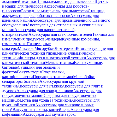
домашней техники
Принадлежности для пылесосов
Щетки,
насадки для пылесосов
Аксессуары для роботов-
пылесосов
Расходные материалы для пылесосов
Станции,
аккумуляторы для роботов-пылесосов
Аксессуары для
швейных машин
Аксессуары для промышленного швейного
оборудования
Аксессуары для стиральных и сушильных
машин
Аксессуары для пароочистителей,
отпаривателей
Аксессуары для стеклоочистителей
Техника для
измельчения продуктов
Блендеры
Кухонные комбайны,
измельчители
Планетарные
миксеры
Миксеры
Мясорубки
Ломтерезки
Комплектующие для
климатической техники
Управление климатической
техникой
Фильтры для климатической техники
Аксессуары для
климатической техники
Мелкая техника
Весы кухонные,
бытовые
Сушилки для овощей и
фруктов
Вакууматоры
Открывалки,
картофелечистки
Проращиватели семян
Маслобойки,
сепараторы бытовые
Аксессуары для крупной
техники
Аксессуары для вытяжек
Аксессуары для плит и
духовок
Аксессуары для холодильников
Аксессуары для
посудомоечных машин
Средства для посудомоечных
машин
Средства для ухода за техникой
Аксессуары для
кухонной техники
Аксессуары для микроволновых
печей
Вакуумные пакеты, контейнеры
Аксессуары для
кофемашин
Аксессуары для мультиварок,