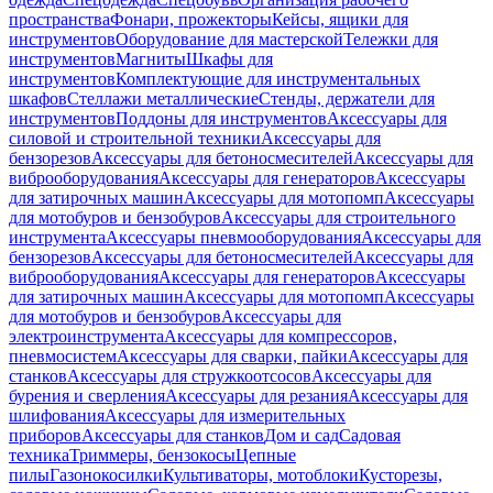
пространства
Фонари, прожекторы
Кейсы, ящики для
инструментов
Оборудование для мастерской
Тележки для
инструментов
Магниты
Шкафы для
инструментов
Комплектующие для инструментальных
шкафов
Стеллажи металлические
Стенды, держатели для
инструментов
Поддоны для инструментов
Аксессуары для
силовой и строительной техники
Аксессуары для
бензорезов
Аксессуары для бетоносмесителей
Аксессуары для
виброоборудования
Аксессуары для генераторов
Аксессуары
для затирочных машин
Аксессуары для мотопомп
Аксессуары
для мотобуров и бензобуров
Аксессуары для строительного
инструмента
Аксессуары пневмооборудования
Аксессуары для
бензорезов
Аксессуары для бетоносмесителей
Аксессуары для
виброоборудования
Аксессуары для генераторов
Аксессуары
для затирочных машин
Аксессуары для мотопомп
Аксессуары
для мотобуров и бензобуров
Аксессуары для
электроинструмента
Аксессуары для компрессоров,
пневмосистем
Аксессуары для сварки, пайки
Аксессуары для
станков
Аксессуары для стружкоотсосов
Аксессуары для
бурения и сверления
Аксессуары для резания
Аксессуары для
шлифования
Аксессуары для измерительных
приборов
Аксессуары для станков
Дом и сад
Садовая
техника
Триммеры, бензокосы
Цепные
пилы
Газонокосилки
Культиваторы, мотоблоки
Кусторезы,