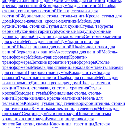
модули
Столешницы для кухни
Мебель для гостиной
Диваны,
кресла для гостиной
Комоды, тумбы для гостиной
Шкафы,
стенки, горки для гостиной
Полки, стеллажи для
гостиной
Журнальные столы, столы-книги
Кресла, стулья для
дома
Кресла-качалки, кресла-маятники
Мебель для
кухни
Столы, столики
Стулья для кухни
Стулья, табуреты
барные
Кухонный гарнитур
Кухонные модули
Кухонные
уголки, диваны
Стульчики для кормления
Системы хранения
для кухни
Мебель для ванной
Тумбы, консоли для
ванной
Шкафы, пеналы для ванной
Шкафчики, полки для
ванной
Зеркала для ванной
Аксессуары для ванной
Мебель-
трансформер
Мебель-трансформер
Кровати-
трансформеры
Детские кроватки-трансформеры
Столы-
трансформеры
Мебель для спальни
Зеркала
Комплекты мебели
для спальни
Прикроватные тумбы
Комоды и тумбы для
спальни
Туалетные столики
Шкафы для спальни
Мебель для
жилых комнат
Диваны, кресла для дома
Шкафы, стенки,
секции
Полки, стеллажи, системы хранения
Стулья,
кресла
Комоды и тумбы
Журнальные столы, столы-
книги
Кресла-качалки, кресла-маятники
Мебель для
телевизора
Комоды, тумбы под телевизор
Кронштейны, стойки
для телевизора
Каминокомплекты под телевизор
Мебель для
прихожей
Секции, тумбы в прихожую
Полки и системы
хранения в прихожую
Вешалки, подставки для
зонтов
Банкетки, скамьи
Ключницы, газетницы
Детская