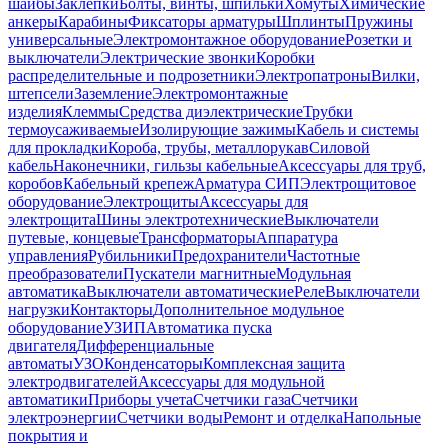
шайбы
Заклепки
Болты, винты, шпильки
Хомуты
Химические
анкеры
Карабины
Фиксаторы арматуры
Шплинты
Пружины
универсальные
Электромонтажное оборудование
Розетки и
выключатели
Электрические звонки
Коробки
распределительные и подрозетники
Электропатроны
Вилки,
штепсели
Заземление
Электромонтажные
изделия
Клеммы
Средства диэлектрические
Трубки
термоусаживаемые
Изолирующие зажимы
Кабель и системы
для прокладки
Короба, трубы, металлорукав
Силовой
кабель
Наконечники, гильзы кабельные
Аксессуары для труб,
коробов
Кабельный крепеж
Арматура СИП
Электрощитовое
оборудование
Электрощиты
Аксессуары для
электрощита
Шины электротехнические
Выключатели
путевые, концевые
Трансформаторы
Аппаратура
управления
Рубильники
Предохранители
Частотные
преобразователи
Пускатели магнитные
Модульная
автоматика
Выключатели автоматические
Реле
Выключатели
нагрузки
Контакторы
Дополнительное модульное
оборудование
УЗИП
Автоматика пуска
двигателя
Дифференциальные
автоматы
УЗО
Конденсаторы
Комплексная защита
электродвигателей
Аксессуары для модульной
автоматики
Приборы учета
Счетчики газа
Счетчики
электроэнергии
Счетчики воды
Ремонт и отделка
Напольные
покрытия и