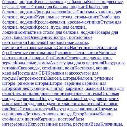
балкона, лоджии
Кресла-мешки для балкона
Кресла подвесные,
стулья садовые
Столы для балкона, лоджии
Шкафы для
балкона, лоджии
Дверцы жалюзийные
Системы хранения для
балкона, лоджии
Журнальные столы, столы-книги
Тумбы для
балкона, лоджии
Кресла-качалки, кресла-маятники
Стулья для
балкона, лоджии
Кресла, пуфы для балкона,
лоджии
Компактные столы для балкона, лоджии
Товары для
дома, бакалея
Освещение
Люстры, потолочные
светильники
Торшеры
Прикроватные лампы,
ночники
Настольные лампы
Споты
Настенные светильники,
бра
Точечные светильники
Трековые светильники
Уличные
светильники, фонари, бра
Лампы
Освещение для картин,
зеркал
Кольцевые лампы
Аксессуары для освещения
Посуда для
готовки
Сковороды, сотейники, воки
Кастрюли, ковши,
казаны
Посуда для СВЧ
Крышки и аксессуары для
посуды
Гастроемкости
Жалюзи, шторы
Жалюзи, рулонные
шторы, римские шторы
Шторы, гардины
Карнизы для
штор
Комплектующие для штор, карнизов, жалюзи
Пленки для
окон
Электроприводные солнцезащитные системы
Столовая
посуда, сервировка
Посуда для напитков
Посуда для горячих
напитков
Посуда для подачи и хранения напитков
Столовые
приборы
Столовая посуда
Посуда для сервировки
Предметы
сервировки
Детская столовая посуда
Декор
Зеркала
Кашпо,
стойки для цветов
Картины, постеры
Часы
интерьерные
Искусственные цветы, растения
Вазы
Ключницы,