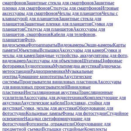
смартфонов
Защитные стекла для смартфонов
Защитные
пленки для смартфонов
Стилусы для смартфонов
Игровые
аксессуары для смартфонов
Чехлы для планшетов
Чехлы с
клавиатурой для планшетов
Защитные стекла для
планшетов
Защитные пленки для планшетов
Сумки для
планшетов
Стилусы для планшетов
Аксессуары для
планшетов, смартфонов
Кабели для телефонов,
планшетов
Фото,
видеосъемка
Фотоаппараты
Видеокамеры
Экшн-камеры
Карты
памяти
Объективы
Вспышки
Аксессуары для камер
Сумки и
чехлы для камер
Зарядные устройства, аккумуляторы для фото,
видеокамер
Аксессуары для объективов
Штативы
Цифровые
фоторамки
Аудиотехника
Мультимедиа акустика
Радиочасы,
метеостанции
Радиоприемники
Музыкальные
центры
Домашние кинотеатры
Акустические
системы
Проигрыватели виниловых пластинок
Аксессуары
для виниловых проигрывателей
Виниловые
пластинки
Инсталляционная акустика
Трансляционные
усилители
Аксессуары для аудиотехники
Комплектующие для
акустики
Акустические кабели
Подставки, стойки для
акустики
Сумки, чехлы для акустики
Оборудование для
фотостудии
Кольцевые лампы
Фоны для фотостудии
Студийное
освещение
Насадки светоформирующие для
фотостудии
Фотозонты, отражатели
Оборудование для
предметной съемки
Вспышки студийные
Комплекты