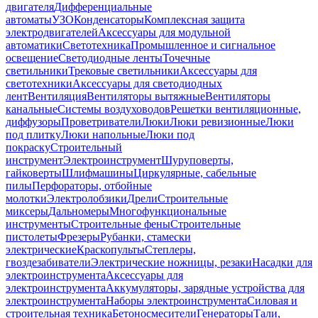
двигателя
Дифференциальные
автоматы
УЗО
Конденсаторы
Комплексная защита
электродвигателей
Аксессуары для модульной
автоматики
Светотехника
Промышленное и сигнальное
освещение
Светодиодные ленты
Точечные
светильники
Трековые светильники
Аксессуары для
светотехники
Аксессуары для светодиодных
лент
Вентиляция
Вентиляторы вытяжные
Вентиляторы
канальные
Системы воздуховодов
Решетки вентиляционные,
диффузоры
Проветриватели
Люки
Люки ревизионные
Люки
под плитку
Люки напольные
Люки под
покраску
Строительный
инструмент
Электроинструмент
Шуруповерты,
гайковерты
Шлифмашины
Циркулярные, сабельные
пилы
Перфораторы, отбойные
молотки
Электролобзики
Дрели
Строительные
миксеры
Дальномеры
Многофункциональные
инструменты
Строительные фены
Строительные
пистолеты
Фрезеры
Рубанки, стамески
электрические
Краскопульты
Степлеры,
гвоздезабиватели
Электрические ножницы, резаки
Насадки для
электроинструмента
Аксессуары для
электроинструмента
Аккумуляторы, зарядные устройства для
электроинструмента
Наборы электроинструмента
Силовая и
строительная техника
Бетоносмесители
Генераторы
Тали,