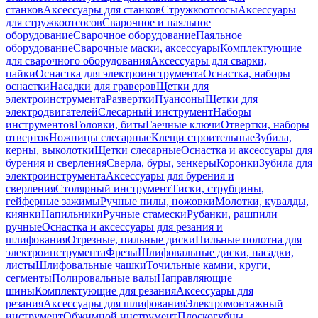
станков
Аксессуары для станков
Стружкоотсосы
Аксессуары
для стружкоотсосов
Сварочное и паяльное
оборудование
Сварочное оборудование
Паяльное
оборудование
Сварочные маски, аксессуары
Комплектующие
для сварочного оборудования
Аксессуары для сварки,
пайки
Оснастка для электроинструмента
Оснастка, наборы
оснастки
Насадки для граверов
Щетки для
электроинструмента
Развертки
Пуансоны
Щетки для
электродвигателей
Слесарный инструмент
Наборы
инструментов
Головки, биты
Гаечные ключи
Отвертки, наборы
отверток
Ножницы слесарные
Клещи строительные
Зубила,
керны, выколотки
Щетки слесарные
Оснастка и аксессуары для
бурения и сверления
Сверла, буры, зенкеры
Коронки
Зубила для
электроинструмента
Аксессуары для бурения и
сверления
Столярный инструмент
Тиски, струбцины,
гейферные зажимы
Ручные пилы, ножовки
Молотки, кувалды,
киянки
Напильники
Ручные стамески
Рубанки, рашпили
ручные
Оснастка и аксессуары для резания и
шлифования
Отрезные, пильные диски
Пильные полотна для
электроинструмента
Фрезы
Шлифовальные диски, насадки,
листы
Шлифовальные чашки
Точильные камни, круги,
сегменты
Полировальные валы
Направляющие
шины
Комплектующие для резания
Аксессуары для
резания
Аксессуары для шлифования
Электромонтажный
инструмент
Обжимной инструмент
Плоскогубцы,