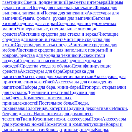
газетницы
Свечи, подсвечники
Предметы интерьера
Ширмы
декоративные
Посуда для выпечки, запекания
Формы для
выпечки, запекания
Посуда для запекания
Аксессуары для
выпечки
Бумага, фольга, рукава для выпечки
Бытовая
химия
Средства для стирки
Средства для посудомоечных
машин
Универсальные, специальные чистящие
средства
Чистящие средства для стекол и зеркал
Чистящие
средства для ванной и туалета
Чистящие средства для
кухни
Средства для мытья посуды
Чистящие средства для
мебели
Чистящие средства для напольных покрытий и
ковров
Средства для ухода за техникой
Освежители
воздуха
Средства от насекомых
Средства ухода за
одеждой
Средства ухода за обувью
Дезинфицирующие
средства
Аксессуары для бара
Сервировка для
напитков
Аксессуары для хранения напитков
Аксессуары для
приготовления коктейлей
Аксессуары для охлаждения
напитков
Наборы для бара, мини-бары
Штопоры, открывалки
для бутылок
Домашний текстиль
Подушки для
сна
Одеяла
Комплекты постельных
принадлежностей
Постельное белье
Пледы,
покрывала
Полотенца
Скатерти
Подушки декоративные
Маски,
беруши для сна
Наполнители для домашнего
текстиля
Ткани
Кухонные ножи, аксессуары
Ножи
Аксессуары
для кухонных ножей
Ножеточки и комплектующие
Ковры и
напольные покрытия
Ковры, циновки, шкуры
Ковры,