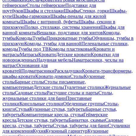
геймерские
Столы геймерские
Подставки для
ноутбуков
Шкафы и стеллажи
Шкафы
Стенки, горки
Шкафы-
купе
Шкафы-гармошки
Шкафы-пеналы для жилой
комнаты
Шкафы с витриной, буфеты
Шкафы, секции в
прихожую
Полки, стеллажи, системы хранения
Шкафы для
ванной комнаты
Вешалки, подставки для зонтов
Комоды,
тумбы
Комоды
Тумбы
Прикроватные тумбы
Обувницы, тумбы в
прихожую
Комоды, тумбы для ванной
Пеленальные столики,
комоды
Тумбы под ТВ
Комоды пластиковые
Кровати и
матрасы
Матрасы
Кровати
Детские кровати
Кроватки для
новорожденных
Надувная мебель
Наматрасники, чехлы на
матрас
Основания для
кроватей
Подматрасники
Раскладушки
Кровати-трансформеры,
шкафы-кровати
Кровати-домики
Столы
Кухонные
столы
Барные столы
Столы письменные,
компьютерные
Детские столы
Туалетные столики
Журнальные
столы
Садовые столы
Растущие столы и парты
Столы,
журнальные столики для бани
Приставные
столики
Консольные столики
Обеденные группы
Столы-
книги
Стулья
Кухонные стулья, табуреты
Барные стулья,
табуреты
Компьютерные кресла, стулья
Геймерские
кресла
Детские стулья, табуреты
Банкетки, скамьи
Садовые
кресла, стулья, табуреты
Стулья, табуреты для бани
Стульчики
для кормления
Кухня
Кухонный гарнитур
Кухонные