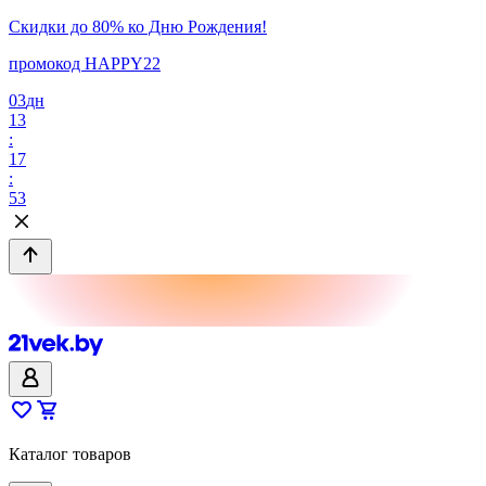
Скидки до 80% ко Дню Рождения!
промокод HAPPY22
03
дн
13
:
17
:
53
Каталог товаров