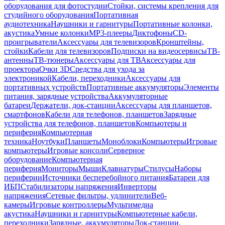
оборудования для фотостудии
Стойки, системы крепления для
студийного оборудования
Портативная
аудиотехника
Наушники и гарнитуры
Портативные колонки,
акустика
Умные колонки
MP3-плееры
Диктофоны
CD-
проигрыватели
Аксессуары для телевизоров
Кронштейны,
стойки
Кабели для телевизоров
Подписки на видеосервисы
ТВ-
антенны
ТВ-тюнеры
Аксессуары для ТВ
Аксессуары для
проектора
Очки 3D
Средства для ухода за
электроникой
Кабели, переходники
Аксессуары для
портативных устройств
Портативные аккумуляторы
Элементы
питания, зарядные устройства
Аккумуляторные
батареи
Держатели, док-станции
Аксессуары для планшетов,
смартфонов
Кабели для телефонов, планшетов
Зарядные
устройства для телефонов, планшетов
Компьютеры и
периферия
Компьютерная
техника
Ноутбуки
Планшеты
Моноблоки
Компьютеры
Игровые
компьютеры
Игровые консоли
Серверное
оборудование
Компьютерная
периферия
Мониторы
Мыши
Клавиатуры
Стилусы
Наборы
периферии
Источники бесперебойного питания
Батареи для
ИБП
Стабилизаторы напряжения
Инверторы
напряжения
Сетевые фильтры, удлинители
Веб-
камеры
Игровые контроллеры
Мультимедиа
акустика
Наушники и гарнитуры
Компьютерные кабели,
переходники
Зарядные, аккумуляторы
Док-станции,