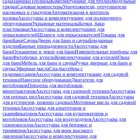
сада
Парники
Теплицы
Комплектующие для теплиц
Модульные
грядки
Садовые компостеры
Уничтожители, отпугиватели
насекомых и грызунов
Автоматизация и контроль
полива
Аксессуары и комплектующие для поливочного
оборудования
Укрывные материалы
Бочки, баки
пластиковые
Аксессуары и комплектующие для
опрыскивателей
Шланги для опрыскивателей
Товары для
бани
Бани
Сауны
Двери для бани и сауны
Бондарные
изделия
Банные принадлежности
Аксессуары для
бани
Оснащение и декор для бани
Измерительные приборы для
бани
Фитобочки, купели
Комплектующие для купелей
Окна
для бани
Мебель для бани и сауны
Ручки дверные для бани и
сауны
Эфирные масла
Спа-бассейны с
гидромассажем
Аксессуары и комплектующие для садовой
техники
Навесное оборудование
Двигатели для
мотоблоков
Прицепы для мотоблоков,
минитракторов
Аксессуары для газонной техники
Аксессуары
для цепных пил
Аксессуары для садовой техники
Аксессуары
для кусторезов, ножниц садовых
Моторные масла для садовой
техники
Аксессуары для аэратоторов и
скарификаторов
Аксессуары для культиваторов и
мотоблоков
Аксессуары для воздуходувок
Аксессуары для
газонокосилок
Аксессуары для бензокос и
триммеров
Аксессуары для моек высокого
давления
Аксессуары и комплектующие для