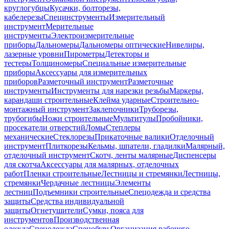
круглогубцы
Кусачки, болторезы,
кабелерезы
Специнструменты
Измерительный
инструмент
Мерительные
инструменты
Электроизмерительные
приборы
Дальномеры
Дальномеры оптические
Нивелиры,
лазерные уровни
Пирометры
Детекторы и
тестеры
Толщиномеры
Специальные измерительные
приборы
Аксессуары для измерительных
приборов
Разметочный инструмент
Разметочные
инструменты
Инструменты для нарезки резьбы
Маркеры,
карандаши строительные
Клейма ударные
Строительно-
монтажный инструмент
Заклепочники
Труборезы,
трубогибы
Ножи строительные
Мультитулы
Пробойники,
просекатели отверстий
Ломы
Степлеры
механические
Стеклорезы
Прикаточные валики
Отделочный
инструмент
Плиткорезы
Кельмы, шпатели, гладилки
Малярный,
отделочный инструмент
Скотч, ленты малярные
Диспенсеры
для скотча
Аксессуары для малярных, отделочных
работ
Пленки строительные
Лестницы и стремянки
Лестницы,
стремянки
Чердачные лестницы
Элементы
лестниц
Подъемники строительные
Спецодежда и средства
защиты
Средства индивидуальной
защиты
Огнетушители
Сумки, пояса для
инструментов
Производственная
одежда
Спецодежда
Спецобувь
Организация рабочего