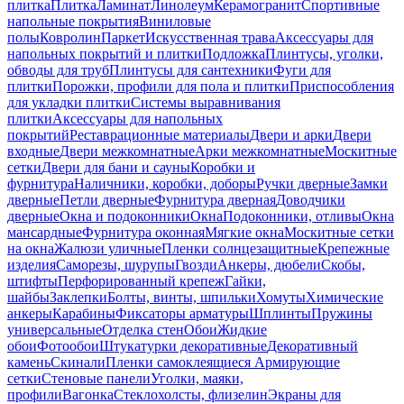
плитка
Плитка
Ламинат
Линолеум
Керамогранит
Спортивные
напольные покрытия
Виниловые
полы
Ковролин
Паркет
Искусственная трава
Аксессуары для
напольных покрытий и плитки
Подложка
Плинтусы, уголки,
обводы для труб
Плинтусы для сантехники
Фуги для
плитки
Порожки, профили для пола и плитки
Приспособления
для укладки плитки
Системы выравнивания
плитки
Аксессуары для напольных
покрытий
Реставрационные материалы
Двери и арки
Двери
входные
Двери межкомнатные
Арки межкомнатные
Москитные
сетки
Двери для бани и сауны
Коробки и
фурнитура
Наличники, коробки, доборы
Ручки дверные
Замки
дверные
Петли дверные
Фурнитура дверная
Доводчики
дверные
Окна и подоконники
Окна
Подоконники, отливы
Окна
мансардные
Фурнитура оконная
Мягкие окна
Москитные сетки
на окна
Жалюзи уличные
Пленки солнцезащитные
Крепежные
изделия
Саморезы, шурупы
Гвозди
Анкеры, дюбели
Скобы,
штифты
Перфорированный крепеж
Гайки,
шайбы
Заклепки
Болты, винты, шпильки
Хомуты
Химические
анкеры
Карабины
Фиксаторы арматуры
Шплинты
Пружины
универсальные
Отделка стен
Обои
Жидкие
обои
Фотообои
Штукатурки декоративные
Декоративный
камень
Скинали
Пленки самоклеящиеся
Армирующие
сетки
Стеновые панели
Уголки, маяки,
профили
Вагонка
Стеклохолсты, флизелин
Экраны для