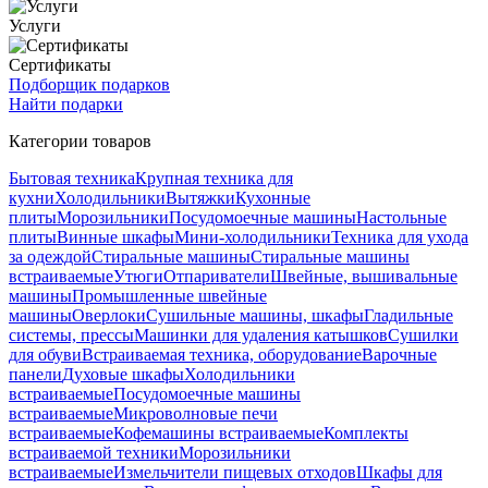
Услуги
Сертификаты
Подборщик подарков
Найти подарки
Категории товаров
Бытовая техника
Крупная техника для
кухни
Холодильники
Вытяжки
Кухонные
плиты
Морозильники
Посудомоечные машины
Настольные
плиты
Винные шкафы
Мини-холодильники
Техника для ухода
за одеждой
Стиральные машины
Стиральные машины
встраиваемые
Утюги
Отпариватели
Швейные, вышивальные
машины
Промышленные швейные
машины
Оверлоки
Сушильные машины, шкафы
Гладильные
системы, прессы
Машинки для удаления катышков
Сушилки
для обуви
Встраиваемая техника, оборудование
Варочные
панели
Духовые шкафы
Холодильники
встраиваемые
Посудомоечные машины
встраиваемые
Микроволновые печи
встраиваемые
Кофемашины встраиваемые
Комплекты
встраиваемой техники
Морозильники
встраиваемые
Измельчители пищевых отходов
Шкафы для