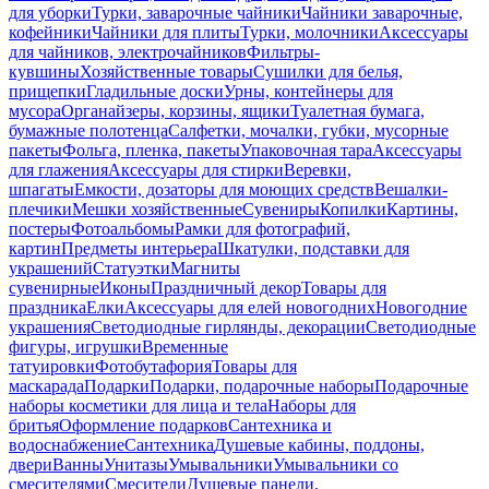
для уборки
Турки, заварочные чайники
Чайники заварочные,
кофейники
Чайники для плиты
Турки, молочники
Аксессуары
для чайников, электрочайников
Фильтры-
кувшины
Хозяйственные товары
Сушилки для белья,
прищепки
Гладильные доски
Урны, контейнеры для
мусора
Органайзеры, корзины, ящики
Туалетная бумага,
бумажные полотенца
Салфетки, мочалки, губки, мусорные
пакеты
Фольга, пленка, пакеты
Упаковочная тара
Аксессуары
для глажения
Аксессуары для стирки
Веревки,
шпагаты
Емкости, дозаторы для моющих средств
Вешалки-
плечики
Мешки хозяйственные
Сувениры
Копилки
Картины,
постеры
Фотоальбомы
Рамки для фотографий,
картин
Предметы интерьера
Шкатулки, подставки для
украшений
Статуэтки
Магниты
сувенирные
Иконы
Праздничный декор
Товары для
праздника
Елки
Аксессуары для елей новогодних
Новогодние
украшения
Светодиодные гирлянды, декорации
Светодиодные
фигуры, игрушки
Временные
татуировки
Фотобутафория
Товары для
маскарада
Подарки
Подарки, подарочные наборы
Подарочные
наборы косметики для лица и тела
Наборы для
бритья
Оформление подарков
Сантехника и
водоснабжение
Сантехника
Душевые кабины, поддоны,
двери
Ванны
Унитазы
Умывальники
Умывальники со
смесителями
Смесители
Душевые панели,