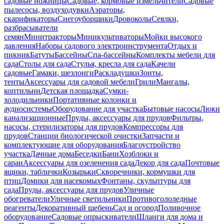
садовые ножницы
Садовые, кормовые измельчители
Садовые
пылесосы, воздуходувки
Аэраторы,
скарификаторы
Снегоуборщики
Дровоколы
Сеялки,
разбрасыватели
семян
Минитракторы
Миникультиваторы
Мойки высокого
давления
Наборы садового электроинструмента
Отдых и
пикник
Батуты
Бассейны
Спа-бассейны
Комплекты мебели для
сада
Столы для сада
Стулья, кресла для сада
Качели
садовые
Гамаки, шезлонги
Раскладушки
Зонты,
тенты
Аксессуары для садовой мебели
Грили
Мангалы,
коптильни
Детская площадка
Сумки-
холодильники
Портативные колонки и
аудиосистемы
Оборудование для участка
Бытовые насосы
Люки
канализационные
Пруды, аксессуары для прудов
Фильтры,
насосы, стерилизаторы для прудов
Компрессоры для
прудов
Станции биологической очистки
Запчасти и
комплектующие для оборудования
Благоустройство
участка
Дачные дома
Беседки
Бани
Хозблоки и
сараи
Аксессуары для озеленения сада
Декор для сада
Почтовые
ящики, таблички
Козырьки
Скворечники, кормушки для
птиц
Домики для насекомых
Фонтаны, скульптуры для
сада
Пруды, аксессуары для прудов
Уличные
обогреватели
Уличные светильники
Противогололедные
реагенты
Декоративный щебень
Сад и огород
Поливочное
оборудование
Садовые опрыскиватели
Шланги для дома и