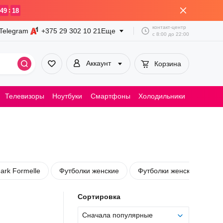
:
49
18
контакт-центр
Telegram
+375 29
302 10 21
Еще
с
8:00
до
22:00
Аккаунт
Корзина
Телевизоры
Ноутбуки
Смартфоны
Холодильники
Пылесосы
ark Formelle
Футболки женские
Футболки женские Mark F
Сортировка
Сначала популярные