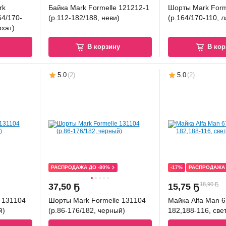
rk
Байка Mark Formelle 121212-1
Шорты Mark Form
64/170-
(р.112-182/188, неви)
(р.164/170-110, 
рхат)
у
В корзину
В кор
5.0
(
2
)
5.0
(
2
)
РАСПРОДАЖА ДО -80%
-17%
РАСПРОДАЖА 
18,90 Ҕ
37
,
50 Ҕ
15
,
75 Ҕ
 131104
Шорты Mark Formelle 131104
Майка Alfa Man 6
й)
(р.86-176/182, черный)
182,188-116, све