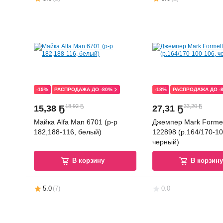
-19%
РАСПРОДАЖА ДО -80%
-18%
РАСПРОДАЖА ДО -
18,92 Ҕ
33,20 Ҕ
15
,
38 Ҕ
27
,
31 Ҕ
Майка Alfa Man 6701 (р-р
Джемпер Mark Formel
182,188-116, белый)
122898 (р.164/170-10
черный)
В корзину
В корзин
5.0
(
7
)
0.0