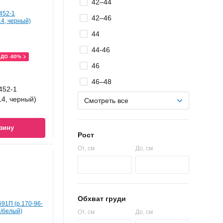
42–44
42–46
44
44-46
ДО -80%
46
46–48
 452-1
14, черный)
Смотреть все
зину
Рост
От
, см
До
, см
Обхват груди
От
, см
До
, см