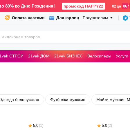
до 80% ко Дню Рождения!
промокод HAPPY22
:
02
дн
06
Оплата частями
Для юрлиц
Покупателям
1vek СТРОЙ
21vek ДОМ
21vek БИЗНЕС
Велосипеды
Услуги
ьные машины
Одежда белорусская
Футболки мужские
Майки мужские M
5.0
(
1
)
5.0
(
2
)