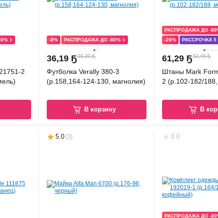
РАСПРОДАЖА ДО -8
80%
-8%
РАСПРОДАЖА ДО -80%
-26%
РАССРОЧКА 5
39,20 Ҕ
82,48 Ҕ
36
,
19 Ҕ
61
,
29 Ҕ
121751-2
Футболка Verally 380-3
Штаны Mark Form
мель)
(р.158,164-124-130, магнолия)
2 (р.102-182/188
у
В корзину
В кор
5.0
(
3
)
0.0
РАСПРОДАЖА ДО -8