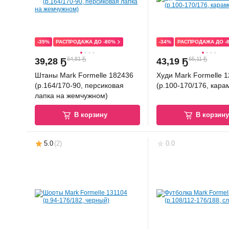
-39%
РАСПРОДАЖА ДО -80%
-34%
РАСПРОДАЖА ДО -
64,81 Ҕ
65,11 Ҕ
39
,
28 Ҕ
43
,
19 Ҕ
Штаны Mark Formelle 182436
Худи Mark Formelle 
(р.164/170-90, персиковая
(р.100-170/176, кара
лапка на жемчужном)
В корзину
В корзин
5.0
(
2
)
0.0