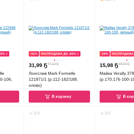
80%
-32%
РАСПРОДАЖА ДО -80%
-19%
РАСПРОДАЖА 
47,12 Ҕ
19,63 Ҕ
31
,
99 Ҕ
15
,
98 Ҕ
le
Лонгслив Mark Formelle
Майка Verally 37
0-106,
121871/1 (р.112-182/188,
(р.170,176-100-1
олово)
у
В корзину
В кор
0.0
0.0