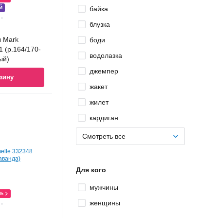
Й
байка
блузка
 Mark
боди
1 (р.164/170-
водолазка
ый)
джемпер
зину
жакет
жилет
кардиган
Смотреть все
Для кого
мужчины
0%
женщины