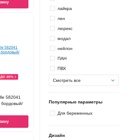
зину
лайкра
лен
люрекс
модал
нейлон
ПАН
ПВХ
ДО -80%
Смотреть все
lle 582041
Популярные параметры
, бордовый/
Для беременных
зину
Дизайн