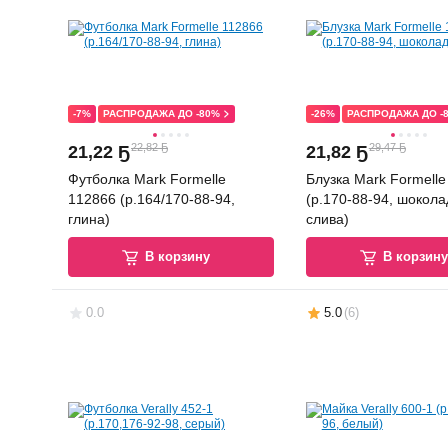
-7%
РАСПРОДАЖА ДО -80%
-26%
РАСПРОДАЖА ДО -
22,82 Ҕ
29,47 Ҕ
21
,
22 Ҕ
21
,
82 Ҕ
Футболка Mark Formelle
Блузка Mark Formelle
112866 (р.164/170-88-94,
(р.170-88-94, шокол
глина)
слива)
В корзину
В корзин
0.0
5.0
(
6
)