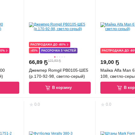
РАСПРОДАЖА ДО -80%
80%
-45%
РАССРОЧКА 5 ЧАСТЕЙ
РАСПРОДАЖА ДО -8
121,83 Ҕ
66
,
89 Ҕ
19
,
00 Ҕ
600
Джемпер Romgil РВ0105-ШЕ5
Майка Alfa Man 6
й)
(р.170-92-98, светло-серый)
108, светло-серы
у
В корзину
В кор
0.0
0.0