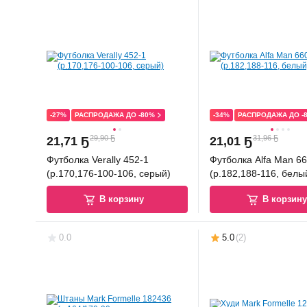
-27%
РАСПРОДАЖА ДО -80%
-34%
РАСПРОДАЖА ДО -
29,90 Ҕ
31,96 Ҕ
21
,
71 Ҕ
21
,
01 Ҕ
Футболка Verally 452-1
Футболка Alfa Man 6
(р.170,176-100-106, серый)
(р.182,188-116, белы
В корзину
В корзин
0.0
5.0
(
2
)