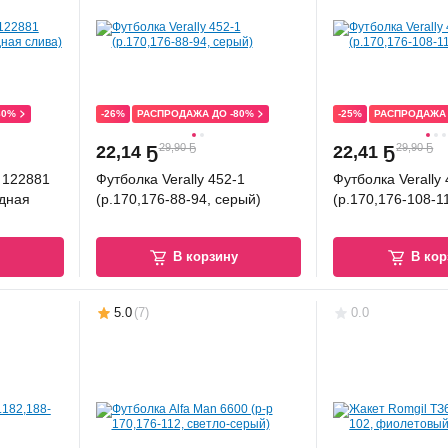
80%
-26%
РАСПРОДАЖА ДО -80%
-25%
РАСПРОДАЖА 
29,90 Ҕ
29,90 Ҕ
22
,
14 Ҕ
22
,
41 Ҕ
 122881
Футболка Verally 452-1
Футболка Verally
адная
(р.170,176-88-94, серый)
(р.170,176-108-1
у
В корзину
В кор
5.0
(
7
)
0.0