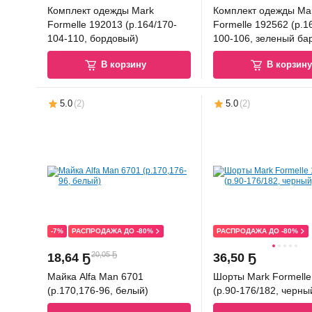
Комплект одежды Mark
Комплект одежды Ma
Formelle 192013 (р.164/170-
Formelle 192562 (р.1
104-110, бордовый)
100-106, зеленый ба
В корзину
В корзин
5.0
(
2
)
5.0
(
2
)
-7%
РАСПРОДАЖА ДО -80%
РАСПРОДАЖА ДО -80%
20,05 Ҕ
18
,
64 Ҕ
36
,
50 Ҕ
Майка Alfa Man 6701
Шорты Mark Formelle
(р.170,176-96, белый)
(р.90-176/182, черны