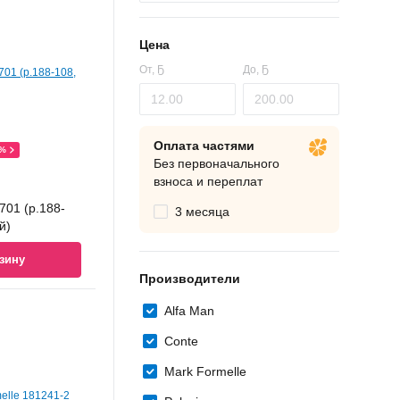
Цена
От,
Ҕ
До,
Ҕ
Оплата частями
0%
Без первоначального
взноса и переплат
701 (р.188-
3 месяца
й)
зину
Производители
Alfa Man
Conte
Mark Formelle