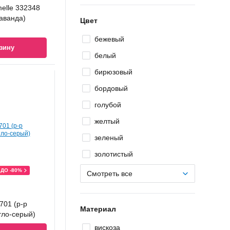
elle 332348
лаванда)
Цвет
бежевый
зину
белый
бирюзовый
бордовый
голубой
желтый
зеленый
золотистый
ДО -80%
Смотреть все
701 (р-р
Материал
тло-серый)
вискоза