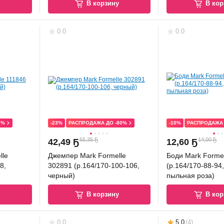
у
В корзину
В кор
0.0
0.0
0%
-23%
РАСПРОДАЖА ДО -80%
-10%
РАСПРОДАЖА 
55,35 Ҕ
14,00 Ҕ
42
,
49 Ҕ
12
,
60 Ҕ
lle
Джемпер Mark Formelle
Боди Mark Forme
8,
302891 (р.164/170-100-106,
(р.164/170-88-94
черный)
пыльная роза)
у
В корзину
В кор
0.0
5.0
(
4
)