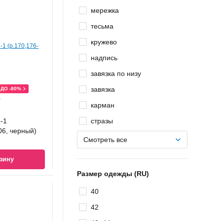
мережка
тесьма
кружево
надпись
завязка по низу
завязка
ДО -80%
карман
8-1
стразы
06, черный)
Смотреть все
зину
Размер одежды (RU)
40
42