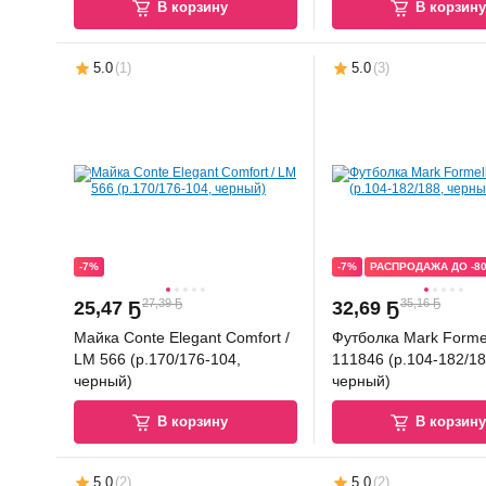
В корзину
В корзин
5.0
(
1
)
5.0
(
3
)
-7%
-7%
РАСПРОДАЖА ДО -8
27,39 Ҕ
35,16 Ҕ
25
,
47 Ҕ
32
,
69 Ҕ
Майка Conte Elegant Comfort /
Футболка Mark Forme
LM 566 (р.170/176-104,
111846 (р.104-182/18
черный)
черный)
В корзину
В корзин
5.0
(
2
)
5.0
(
2
)