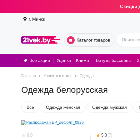
Скидки 
г. Минск
Каталог товаров
Все акции
Уценка
Климат
Батуты бассейны
2
Стирал
Главная
Красота и стиль
Одежда
Одежда белорусская
Все
Одежда женская
Одежда мужская
0.0
5.0
(
7
)