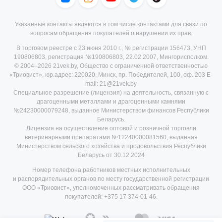
Указанные контакты являются в том числе контактами для связи по
вопросам обращения покупателей о нарушении их прав.
В торговом реестре с 23 июня 2010 г., № регистрации 156473, УНП
190806803, регистрация №190806803, 22.02.2007, Мингорисполком.
© 2004–2026 21vek.by, Общество с ограниченной ответственностью
«Триовист», юр.адрес: 220020, Минск, пр. Победителей, 100, оф. 203 E-
mail: 21@21vek.by
Специальное разрешение (лицензия) на деятельность, связанную с
драгоценными металлами и драгоценными камнями
№24230000079248, выданное Министерством финансов Республики
Беларусь.
Лицензия на осуществление оптовой и розничной торговли
ветеринарными препаратами №12240000081560, выданная
Министерством сельского хозяйства и продовольствия Республики
Беларусь от 30.12.2024
Номер телефона работников местных исполнительных
и распорядительных органов по месту государственной регистрации
ООО «Триовист», уполномоченных рассматривать обращения
покупателей:
+375 17 374-01-46.