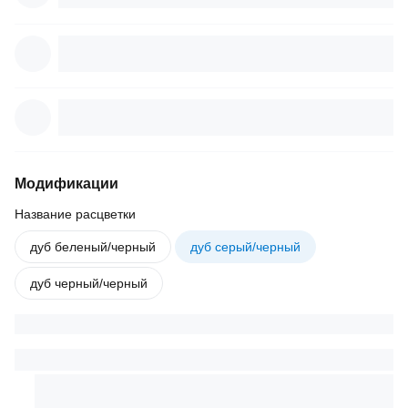
Модификации
Название расцветки
дуб беленый/черный
дуб серый/черный
дуб черный/черный