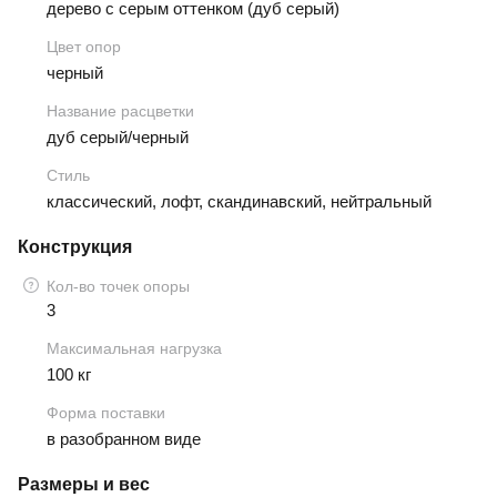
дерево с серым оттенком (дуб серый)
Цвет опор
черный
Название расцветки
дуб серый/черный
Стиль
классический, лофт, скандинавский, нейтральный
Конструкция
Кол-во точек опоры
3
Максимальная нагрузка
100 кг
Форма поставки
в разобранном виде
Размеры и вес