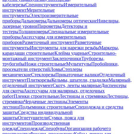
кабелерезы
Специнструменты
Измерительный
инструмент
Мерительные
инструменты
Электроизмерительные
приборы
Дальномеры
Дальномеры оптические
Нивелиры,
лазерные уровни
Пирометры
Детекторы и
тестеры
Толщиномеры
Специальные измерительные
приборы
Аксессуары для измерительных
приборов
Разметочный инструмент
Разметочные
инструменты
Инструменты для нарезки резьбы
Маркеры,
карандаши строительные
Клейма ударные
Строительно-
монтажный инструмент
Заклепочники
Труборезы,
трубогибы
Ножи строительные
Мультитулы
Пробойники,
просекатели отверстий
Ломы
Степлеры
механические
Стеклорезы
Прикаточные валики
Отделочный
инструмент
Плиткорезы
Кельмы, шпатели, гладилки
Малярный,
отделочный инструмент
Скотч, ленты малярные
Диспенсеры
для скотча
Аксессуары для малярных, отделочных
работ
Пленки строительные
Лестницы и стремянки
Лестницы,
стремянки
Чердачные лестницы
Элементы
лестниц
Подъемники строительные
Спецодежда и средства
защиты
Средства индивидуальной
защиты
Огнетушители
Сумки, пояса для
инструментов
Производственная
одежда
Спецодежда
Спецобувь
Организация рабочего
пространства
Фонари, прожекторы
Кейсы, ящики для