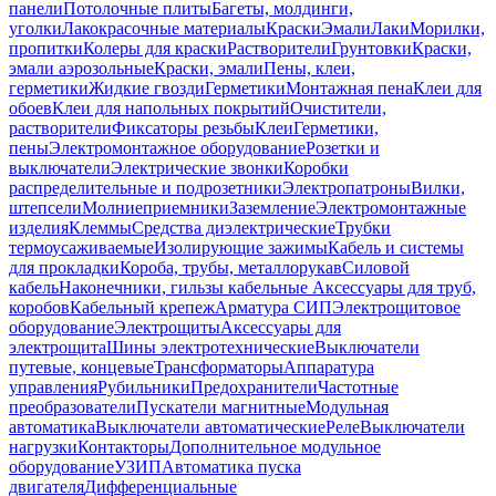
панели
Потолочные плиты
Багеты, молдинги,
уголки
Лакокрасочные материалы
Краски
Эмали
Лаки
Морилки,
пропитки
Колеры для краски
Растворители
Грунтовки
Краски,
эмали аэрозольные
Краски, эмали
Пены, клеи,
герметики
Жидкие гвозди
Герметики
Монтажная пена
Клеи для
обоев
Клеи для напольных покрытий
Очистители,
растворители
Фиксаторы резьбы
Клеи
Герметики,
пены
Электромонтажное оборудование
Розетки и
выключатели
Электрические звонки
Коробки
распределительные и подрозетники
Электропатроны
Вилки,
штепсели
Молниеприемники
Заземление
Электромонтажные
изделия
Клеммы
Средства диэлектрические
Трубки
термоусаживаемые
Изолирующие зажимы
Кабель и системы
для прокладки
Короба, трубы, металлорукав
Силовой
кабель
Наконечники, гильзы кабельные
Аксессуары для труб,
коробов
Кабельный крепеж
Арматура СИП
Электрощитовое
оборудование
Электрощиты
Аксессуары для
электрощита
Шины электротехнические
Выключатели
путевые, концевые
Трансформаторы
Аппаратура
управления
Рубильники
Предохранители
Частотные
преобразователи
Пускатели магнитные
Модульная
автоматика
Выключатели автоматические
Реле
Выключатели
нагрузки
Контакторы
Дополнительное модульное
оборудование
УЗИП
Автоматика пуска
двигателя
Дифференциальные