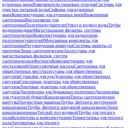
кухонных моек
Измельчители пищевых отходов
Системы для
очистки питьевой воды
Сифоны для кухонных
моек
Комплектующие для кухонных моек
Инженерная
сантехника
Инсталляции для
сантехники
Полотенцесушители
Отвод и подвод воды
Трубы
водопроводные
Магистральные фильтры, системы
сантехнические
Комплектующие для радиаторов,
полотенцесушителей
Монтажные комплекты для
сантехники
Регулирующая арматура
Системы защиты от
протечек
Люки сантехнические
Аксессуары для
магистральных фильтров, систем
сантехнических
Фитинги
Комплектующие для
инсталляций
Опрессовочные насосы
Сантехника для
общественных мест
Аксессуары для общественных
санузлов
Сушилки для рук
Дозаторы для общественных
санузлов
Сенсорные дозаторы для общественных
санузлов
Локтевые дозаторы для общественных
санузлов
Диспенсеры для бумажных полотенец
Диспенсеры
для туалетной бумаги
Канализация
Тросы сантехнические,
вантузы
Прочистные машины
Трубы, фитинги внутренней
канализации
Трубы, фитинги наружной канализации
Люки
канализационные
Теплый пол водяной
Трубы для теплого
пола
Коллекторы и комплектующие
Термостатика для теплого
пола
Автоматика для теплого
пола
Строительство
Строительные смеси и грунтовки
Клеевые