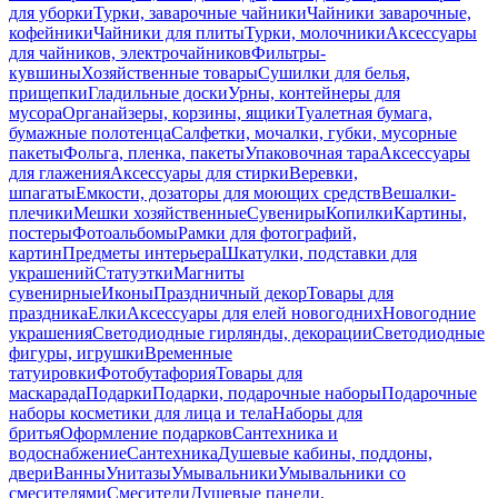
для уборки
Турки, заварочные чайники
Чайники заварочные,
кофейники
Чайники для плиты
Турки, молочники
Аксессуары
для чайников, электрочайников
Фильтры-
кувшины
Хозяйственные товары
Сушилки для белья,
прищепки
Гладильные доски
Урны, контейнеры для
мусора
Органайзеры, корзины, ящики
Туалетная бумага,
бумажные полотенца
Салфетки, мочалки, губки, мусорные
пакеты
Фольга, пленка, пакеты
Упаковочная тара
Аксессуары
для глажения
Аксессуары для стирки
Веревки,
шпагаты
Емкости, дозаторы для моющих средств
Вешалки-
плечики
Мешки хозяйственные
Сувениры
Копилки
Картины,
постеры
Фотоальбомы
Рамки для фотографий,
картин
Предметы интерьера
Шкатулки, подставки для
украшений
Статуэтки
Магниты
сувенирные
Иконы
Праздничный декор
Товары для
праздника
Елки
Аксессуары для елей новогодних
Новогодние
украшения
Светодиодные гирлянды, декорации
Светодиодные
фигуры, игрушки
Временные
татуировки
Фотобутафория
Товары для
маскарада
Подарки
Подарки, подарочные наборы
Подарочные
наборы косметики для лица и тела
Наборы для
бритья
Оформление подарков
Сантехника и
водоснабжение
Сантехника
Душевые кабины, поддоны,
двери
Ванны
Унитазы
Умывальники
Умывальники со
смесителями
Смесители
Душевые панели,