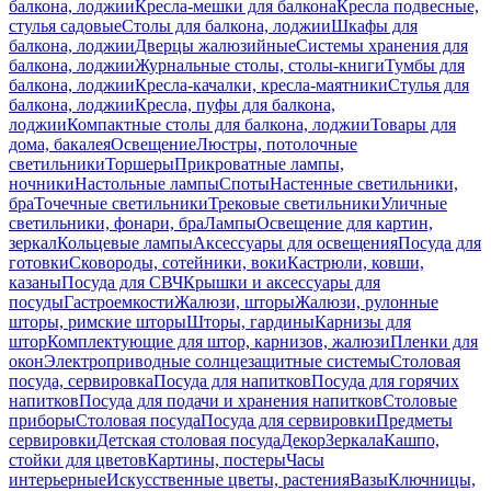
балкона, лоджии
Кресла-мешки для балкона
Кресла подвесные,
стулья садовые
Столы для балкона, лоджии
Шкафы для
балкона, лоджии
Дверцы жалюзийные
Системы хранения для
балкона, лоджии
Журнальные столы, столы-книги
Тумбы для
балкона, лоджии
Кресла-качалки, кресла-маятники
Стулья для
балкона, лоджии
Кресла, пуфы для балкона,
лоджии
Компактные столы для балкона, лоджии
Товары для
дома, бакалея
Освещение
Люстры, потолочные
светильники
Торшеры
Прикроватные лампы,
ночники
Настольные лампы
Споты
Настенные светильники,
бра
Точечные светильники
Трековые светильники
Уличные
светильники, фонари, бра
Лампы
Освещение для картин,
зеркал
Кольцевые лампы
Аксессуары для освещения
Посуда для
готовки
Сковороды, сотейники, воки
Кастрюли, ковши,
казаны
Посуда для СВЧ
Крышки и аксессуары для
посуды
Гастроемкости
Жалюзи, шторы
Жалюзи, рулонные
шторы, римские шторы
Шторы, гардины
Карнизы для
штор
Комплектующие для штор, карнизов, жалюзи
Пленки для
окон
Электроприводные солнцезащитные системы
Столовая
посуда, сервировка
Посуда для напитков
Посуда для горячих
напитков
Посуда для подачи и хранения напитков
Столовые
приборы
Столовая посуда
Посуда для сервировки
Предметы
сервировки
Детская столовая посуда
Декор
Зеркала
Кашпо,
стойки для цветов
Картины, постеры
Часы
интерьерные
Искусственные цветы, растения
Вазы
Ключницы,