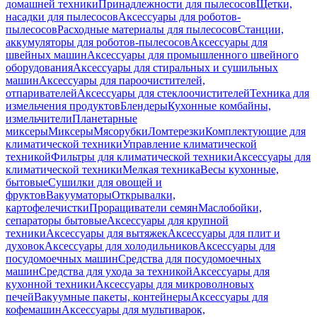
домашней техники
Принадлежности для пылесосов
Щетки,
насадки для пылесосов
Аксессуары для роботов-
пылесосов
Расходные материалы для пылесосов
Станции,
аккумуляторы для роботов-пылесосов
Аксессуары для
швейных машин
Аксессуары для промышленного швейного
оборудования
Аксессуары для стиральных и сушильных
машин
Аксессуары для пароочистителей,
отпаривателей
Аксессуары для стеклоочистителей
Техника для
измельчения продуктов
Блендеры
Кухонные комбайны,
измельчители
Планетарные
миксеры
Миксеры
Мясорубки
Ломтерезки
Комплектующие для
климатической техники
Управление климатической
техникой
Фильтры для климатической техники
Аксессуары для
климатической техники
Мелкая техника
Весы кухонные,
бытовые
Сушилки для овощей и
фруктов
Вакууматоры
Открывалки,
картофелечистки
Проращиватели семян
Маслобойки,
сепараторы бытовые
Аксессуары для крупной
техники
Аксессуары для вытяжек
Аксессуары для плит и
духовок
Аксессуары для холодильников
Аксессуары для
посудомоечных машин
Средства для посудомоечных
машин
Средства для ухода за техникой
Аксессуары для
кухонной техники
Аксессуары для микроволновых
печей
Вакуумные пакеты, контейнеры
Аксессуары для
кофемашин
Аксессуары для мультиварок,