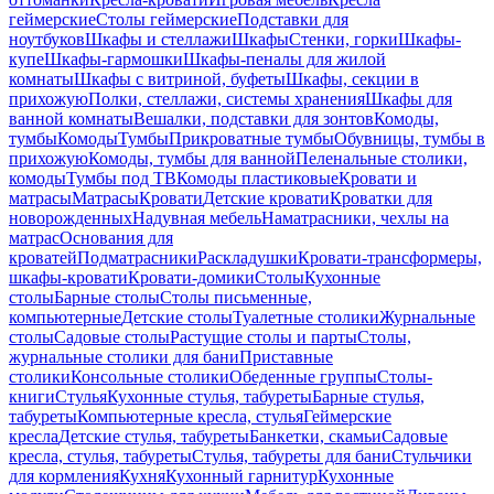
геймерские
Столы геймерские
Подставки для
ноутбуков
Шкафы и стеллажи
Шкафы
Стенки, горки
Шкафы-
купе
Шкафы-гармошки
Шкафы-пеналы для жилой
комнаты
Шкафы с витриной, буфеты
Шкафы, секции в
прихожую
Полки, стеллажи, системы хранения
Шкафы для
ванной комнаты
Вешалки, подставки для зонтов
Комоды,
тумбы
Комоды
Тумбы
Прикроватные тумбы
Обувницы, тумбы в
прихожую
Комоды, тумбы для ванной
Пеленальные столики,
комоды
Тумбы под ТВ
Комоды пластиковые
Кровати и
матрасы
Матрасы
Кровати
Детские кровати
Кроватки для
новорожденных
Надувная мебель
Наматрасники, чехлы на
матрас
Основания для
кроватей
Подматрасники
Раскладушки
Кровати-трансформеры,
шкафы-кровати
Кровати-домики
Столы
Кухонные
столы
Барные столы
Столы письменные,
компьютерные
Детские столы
Туалетные столики
Журнальные
столы
Садовые столы
Растущие столы и парты
Столы,
журнальные столики для бани
Приставные
столики
Консольные столики
Обеденные группы
Столы-
книги
Стулья
Кухонные стулья, табуреты
Барные стулья,
табуреты
Компьютерные кресла, стулья
Геймерские
кресла
Детские стулья, табуреты
Банкетки, скамьи
Садовые
кресла, стулья, табуреты
Стулья, табуреты для бани
Стульчики
для кормления
Кухня
Кухонный гарнитур
Кухонные