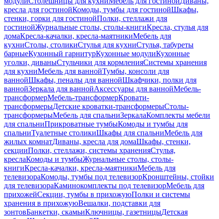
модули
Столешницы для кухни
Мебель для гостиной
Диваны,
кресла для гостиной
Комоды, тумбы для гостиной
Шкафы,
стенки, горки для гостиной
Полки, стеллажи для
гостиной
Журнальные столы, столы-книги
Кресла, стулья для
дома
Кресла-качалки, кресла-маятники
Мебель для
кухни
Столы, столики
Стулья для кухни
Стулья, табуреты
барные
Кухонный гарнитур
Кухонные модули
Кухонные
уголки, диваны
Стульчики для кормления
Системы хранения
для кухни
Мебель для ванной
Тумбы, консоли для
ванной
Шкафы, пеналы для ванной
Шкафчики, полки для
ванной
Зеркала для ванной
Аксессуары для ванной
Мебель-
трансформер
Мебель-трансформер
Кровати-
трансформеры
Детские кроватки-трансформеры
Столы-
трансформеры
Мебель для спальни
Зеркала
Комплекты мебели
для спальни
Прикроватные тумбы
Комоды и тумбы для
спальни
Туалетные столики
Шкафы для спальни
Мебель для
жилых комнат
Диваны, кресла для дома
Шкафы, стенки,
секции
Полки, стеллажи, системы хранения
Стулья,
кресла
Комоды и тумбы
Журнальные столы, столы-
книги
Кресла-качалки, кресла-маятники
Мебель для
телевизора
Комоды, тумбы под телевизор
Кронштейны, стойки
для телевизора
Каминокомплекты под телевизор
Мебель для
прихожей
Секции, тумбы в прихожую
Полки и системы
хранения в прихожую
Вешалки, подставки для
зонтов
Банкетки, скамьи
Ключницы, газетницы
Детская