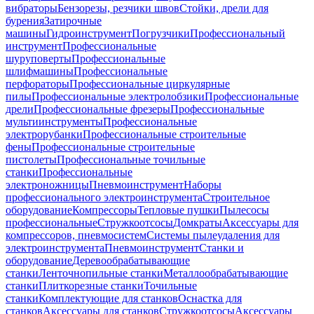
вибраторы
Бензорезы, резчики швов
Стойки, дрели для
бурения
Затирочные
машины
Гидроинструмент
Погрузчики
Профессиональный
инструмент
Профессиональные
шуруповерты
Профессиональные
шлифмашины
Профессиональные
перфораторы
Профессиональные циркулярные
пилы
Профессиональные электролобзики
Профессиональные
дрели
Профессиональные фрезеры
Профессиональные
мультиинструменты
Профессиональные
электрорубанки
Профессиональные строительные
фены
Профессиональные строительные
пистолеты
Профессиональные точильные
станки
Профессиональные
электроножницы
Пневмоинструмент
Наборы
профессионального электроинструмента
Строительное
оборудование
Компрессоры
Тепловые пушки
Пылесосы
профессиональные
Стружкоотсосы
Домкраты
Аксессуары для
компрессоров, пневмосистем
Системы пылеудаления для
электроинструмента
Пневмоинструмент
Станки и
оборудование
Деревообрабатывающие
станки
Ленточнопильные станки
Металлообрабатывающие
станки
Плиткорезные станки
Точильные
станки
Комплектующие для станков
Оснастка для
станков
Аксессуары для станков
Стружкоотсосы
Аксессуары