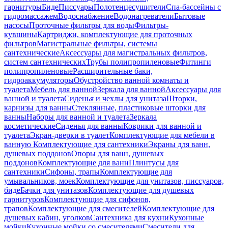
гарнитуры
Биде
Писсуары
Полотенцесушители
Спа-бассейны с
гидромассажем
Водоснабжение
Водонагреватели
Бытовые
насосы
Проточные фильтры для воды
Фильтры-
кувшины
Картриджи, комплектующие для проточных
фильтров
Магистральные фильтры, системы
сантехнические
Аксессуары для магистральных фильтров,
систем сантехнических
Трубы полипропиленовые
Фитинги
полипропиленовые
Расширительные баки,
гидроаккумуляторы
Обустройство ванной комнаты и
туалета
Мебель для ванной
Зеркала для ванной
Аксессуары для
ванной и туалета
Сиденья и чехлы для унитаза
Шторки,
карнизы для ванны
Стеклянные, пластиковые шторки для
ванны
Наборы для ванной и туалета
Зеркала
косметические
Сиденья для ванны
Коврики для ванной и
туалета
Экран-дверки в туалет
Комплектующие для мебели в
ванную
Комплектующие для сантехники
Экраны для ванн,
душевых поддонов
Опоры для ванн, душевых
поддонов
Комплектующие для ванн
Плинтусы для
сантехники
Сифоны, трапы
Комплектующие для
умывальников, моек
Комплектующие для унитазов, писсуаров,
биде
Бачки для унитазов
Комплектующие для душевых
гарнитуров
Комплектующие для сифонов,
трапов
Комплектующие для смесителей
Комплектующие для
душевых кабин, уголков
Сантехника для кухни
Кухонные
мойки
Кухонные мойки со смесителями
Смесители для