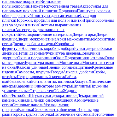
напольные покрытия
Виниловые
полы
Ковролин
Паркет
Искусственная трава
Аксессуары для
напольных покрытий и плитки
Подложка
Плинтусы, уголки,
обводы для труб
Плинтусы для сантехники
Фуги для
плитки
Порожки, профили для пола и плитки
Приспособления
для укладки плитки
Системы выравнивания
плитки
Аксессуары для напольных
покрытий
Реставрационные материалы
Двери и арки
Двери
входные
Двери межкомнатные
Арки межкомнатные
Москитные
сетки
Двери для бани и сауны
Коробки и
фурнитура
Наличники, коробки, доборы
Ручки дверные
Замки
дверные
Петли дверные
Фурнитура дверная
Доводчики
дверные
Окна и подоконники
Окна
Подоконники, отливы
Окна
мансардные
Фурнитура оконная
Мягкие окна
Москитные сетки
на окна
Жалюзи уличные
Пленки солнцезащитные
Крепежные
изделия
Саморезы, шурупы
Гвозди
Анкеры, дюбели
Скобы,
штифты
Перфорированный крепеж
Гайки,
шайбы
Заклепки
Болты, винты, шпильки
Хомуты
Химические
анкеры
Карабины
Фиксаторы арматуры
Шплинты
Пружины
универсальные
Отделка стен
Обои
Жидкие
обои
Фотообои
Штукатурки декоративные
Декоративный
камень
Скинали
Пленки самоклеящиеся
Армирующие
сетки
Стеновые панели
Уголки, маяки,
профили
Вагонка
Стеклохолсты, флизелин
Экраны для
радиаторов
Отделка потолка
Потолочные системы
Потолочные