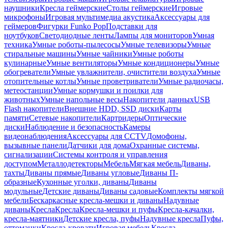
наушники
Кресла геймерские
Столы геймерские
Игровые
микрофоны
Игровая мультимедиа акустика
Аксессуары для
геймеров
Фигурки Funko Pop
Подставки для
ноутбуков
Светодиодные ленты
Лампы для мониторов
Умная
техника
Умные роботы-пылесосы
Умные телевизоры
Умные
стиральные машины
Умные чайники
Умные роботы
кулинарные
Умные вентиляторы
Умные кондиционеры
Умные
обогреватели
Умные увлажнители, очистители воздуха
Умные
отопительные котлы
Умные проветриватели
Умные радиочасы,
метеостанции
Умные кормушки и поилки для
животных
Умные напольные весы
Накопители данных
USB
Flash накопители
Внешние HDD, SSD диски
Карты
памяти
Сетевые накопители
Картридеры
Оптические
диски
Наблюдение и безопасность
Камеры
видеонаблюдения
Аксессуары для CCTV
Домофоны,
вызывные панели
Датчики для дома
Охранные системы,
сигнализации
Системы контроля и управления
доступом
Металлодетекторы
Мебель
Мягкая мебель
Диваны,
тахты
Диваны прямые
Диваны угловые
Диваны П-
образные
Кухонные уголки, диваны
Диваны
модульные
Детские диваны
Диваны садовые
Комплекты мягкой
мебели
Бескаркасные кресла-мешки и диваны
Надувные
диваны
Кресла
Кресла
Кресла-мешки и пуфы
Кресла-качалки,
кресла-маятники
Детские кресла, пуфы
Надувные кресла
Пуфы,
оттоманки
Кресла-кровати
Игровая мебель
Кресла