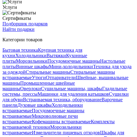
Услуги
Сертификаты
Подборщик подарков
Найти подарки
Категории товаров
Бытовая техника
Крупная техника для
кухни
Холодильники
Вытяжки
Кухонные
плиты
Морозильники
Посудомоечные машины
Настольные
плиты
Винные шкафы
Мини-холодильники
Техника для ухода
за одеждой
Стиральные машины
Стиральные машины
встраиваемые
Утюги
Отпариватели
Швейные, вышивальные
машины
Промышленные швейные
машины
Оверлоки
Сушильные машины, шкафы
Гладильные
системы, прессы
Машинки для удаления катышков
Сушилки
для обуви
Встраиваемая техника, оборудование
Варочные
панели
Духовые шкафы
Холодильники
встраиваемые
Посудомоечные машины
встраиваемые
Микроволновые печи
встраиваемые
Кофемашины встраиваемые
Комплекты
встраиваемой техники
Морозильники
встраиваемые
Измельчители пищевых отходов
Шкафы для