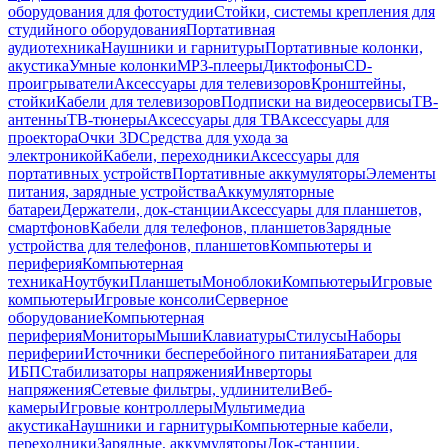
оборудования для фотостудии
Стойки, системы крепления для
студийного оборудования
Портативная
аудиотехника
Наушники и гарнитуры
Портативные колонки,
акустика
Умные колонки
MP3-плееры
Диктофоны
CD-
проигрыватели
Аксессуары для телевизоров
Кронштейны,
стойки
Кабели для телевизоров
Подписки на видеосервисы
ТВ-
антенны
ТВ-тюнеры
Аксессуары для ТВ
Аксессуары для
проектора
Очки 3D
Средства для ухода за
электроникой
Кабели, переходники
Аксессуары для
портативных устройств
Портативные аккумуляторы
Элементы
питания, зарядные устройства
Аккумуляторные
батареи
Держатели, док-станции
Аксессуары для планшетов,
смартфонов
Кабели для телефонов, планшетов
Зарядные
устройства для телефонов, планшетов
Компьютеры и
периферия
Компьютерная
техника
Ноутбуки
Планшеты
Моноблоки
Компьютеры
Игровые
компьютеры
Игровые консоли
Серверное
оборудование
Компьютерная
периферия
Мониторы
Мыши
Клавиатуры
Стилусы
Наборы
периферии
Источники бесперебойного питания
Батареи для
ИБП
Стабилизаторы напряжения
Инверторы
напряжения
Сетевые фильтры, удлинители
Веб-
камеры
Игровые контроллеры
Мультимедиа
акустика
Наушники и гарнитуры
Компьютерные кабели,
переходники
Зарядные, аккумуляторы
Док-станции,