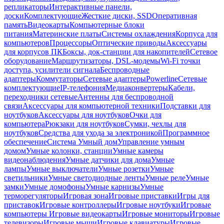
репликаторы
Интерактивные панели,
доски
Комплектующие
Жесткие диски, SSD
Оперативная
память
Видеокарты
Компьютерные блоки
питания
Материнские платы
Системы охлаждения
Корпуса для
компьютеров
Процессоры
Оптические приводы
Аксессуары
для корпусов ПК
Боксы, док-станции для накопителей
Сетевое
оборудование
Маршрутизаторы, DSL-модемы
Wi-Fi точки
доступа, усилители сигнала
Беспроводные
адаптеры
Коммутаторы
Сетевые адаптеры
Powerline
Сетевые
комплектующие
IP-телефония
Медиаконвертеры
Кабели,
переходники сетевые
Антенны для беспроводной
связи
Аксессуары для компьютерной техники
Подставки для
ноутбуков
Аксессуары для ноутбуков
Очки для
компьютера
Рюкзаки для ноутбуков
Сумки, чехлы для
ноутбуков
Средства для ухода за электроникой
Программное
обеспечение
Система Умный дом
Управление умным
домом
Умные колонки, станции
Умные камеры
видеонаблюдения
Умные датчики для дома
Умные
лампы
Умные выключатели
Умные розетки
Умные
светильники
Умные светодиодные ленты
Умные реле
Умные
замки
Умные домофоны
Умные карнизы
Умные
терморегуляторы
Игровая зона
Игровые приставки
Игры для
приставок
Игровые контроллеры
Игровые ноутбуки
Игровые
компьютеры
Игровые видеокарты
Игровые мониторы
Игровые
телевизоры
Игровые мыши
Игровые клавиатуры
Игровые