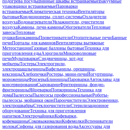
подогрева посуды
Винные шкафы встраиваемые
Вакуумные
упаковщики встраиваемые
Пароварки
встраиваемые
Климатическая техника
Вентиляторы
бытовые
Кондиционеры, сплит-системы
Охладители
воздуха
Водонагреватели
Увлажнители, очистители
воздуха
Камины, печи-камины
Обогреватели
Тепловые
завесы
Тепловые
пушки
Биокамины
Проветриватели
Отопительные печи
Банные
печи
Порталы для каминов
Вентиляторы вытяжные
Метеостанции
Газовые баллоны бытовые
Техника для
приготовления еды
Аэрогрили
Микроволновые
печи
Мультиварки
Сэндвичницы, хот-дог
мейкеры
Тостеры
Электрогрили,
электрошашлычницы
Вафельницы, орешницы,
кексницы
Хлебопечки
Ростеры, мини-печи
Йогуртницы,
мороженицы
Фризеры
Блинницы
Пароварки
Автоклавы для
консервирования
Сыроварни
Фритюрницы, фондю-
фритюрницы
Яйцеварки
Попкорницы
Техника для
дома
Пылесосы
Пылесосы профессиональные
Роботы-
пылесосы, мойщики окон
Пароочистители
Электровеники,
электрошвабры
Стеклоочистители
Стерилизационное
оборудование
Техника для приготовления
напитков
Электрочайники
Кофеварки,
кофемашины
Соковыжималки
Кофемолки
Вспениватели
молока
Сифоны для газирования воды
Аксессуары для