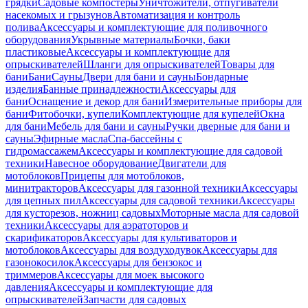
грядки
Садовые компостеры
Уничтожители, отпугиватели
насекомых и грызунов
Автоматизация и контроль
полива
Аксессуары и комплектующие для поливочного
оборудования
Укрывные материалы
Бочки, баки
пластиковые
Аксессуары и комплектующие для
опрыскивателей
Шланги для опрыскивателей
Товары для
бани
Бани
Сауны
Двери для бани и сауны
Бондарные
изделия
Банные принадлежности
Аксессуары для
бани
Оснащение и декор для бани
Измерительные приборы для
бани
Фитобочки, купели
Комплектующие для купелей
Окна
для бани
Мебель для бани и сауны
Ручки дверные для бани и
сауны
Эфирные масла
Спа-бассейны с
гидромассажем
Аксессуары и комплектующие для садовой
техники
Навесное оборудование
Двигатели для
мотоблоков
Прицепы для мотоблоков,
минитракторов
Аксессуары для газонной техники
Аксессуары
для цепных пил
Аксессуары для садовой техники
Аксессуары
для кусторезов, ножниц садовых
Моторные масла для садовой
техники
Аксессуары для аэратоторов и
скарификаторов
Аксессуары для культиваторов и
мотоблоков
Аксессуары для воздуходувок
Аксессуары для
газонокосилок
Аксессуары для бензокос и
триммеров
Аксессуары для моек высокого
давления
Аксессуары и комплектующие для
опрыскивателей
Запчасти для садовых