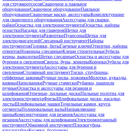
для стружкоотсосов
Сварочное и паяльное
оборудование
Сварочное оборудование
Паяльное
оборудование
Сварочные маски, аксессуары
Комплектующие
для сварочного оборудования
Аксессуары для сварки,
пайки
Оснастка для электроинструмента
Оснастка, наборы
оснастки
Насадки для граверов
Щетки для
электроинструмента
Развертки
Пуансоны
Щетки для
электродвигателей
Слесарный инструмент
Наборы
инструментов
Головки, биты
Гаечные ключи
Отвертки, наборы
отверток
Ножницы слесарные
Клещи строительные
Зубила,
керны, выколотки
Щетки слесарные
Оснастка и аксессуары для
бурения и сверления
Сверла, буры, зенкеры
Коронки
Зубила для
электроинструмента
Аксессуары для бурения и
сверления
Столярный инструмент
Тиски, струбцины,
гейферные зажимы
Ручные пилы, ножовки
Молотки, кувалды,
киянки
Напильники
Ручные стамески
Рубанки, рашпили
ручные
Оснастка и аксессуары для резания и
шлифования
Отрезные, пильные диски
Пильные полотна для
электроинструмента
Фрезы
Шлифовальные диски, насадки,
листы
Шлифовальные чашки
Точильные камни, круги,
сегменты
Полировальные валы
Направляющие
шины
Комплектующие для резания
Аксессуары для
резания
Аксессуары для шлифования
Электромонтажный
инструмент
Обжимной инструмент
Плоскогубцы,
круглогубцы
Кусачки, болторезы,