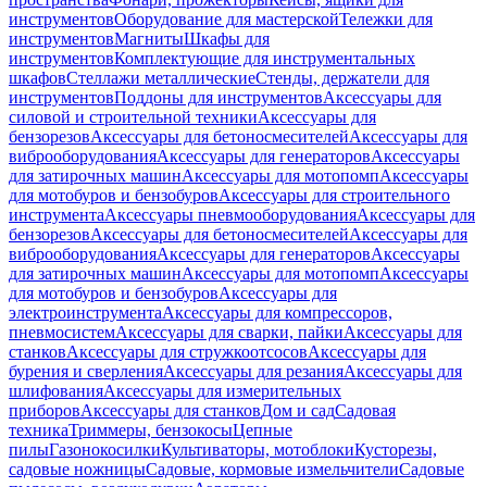
инструментов
Оборудование для мастерской
Тележки для
инструментов
Магниты
Шкафы для
инструментов
Комплектующие для инструментальных
шкафов
Стеллажи металлические
Стенды, держатели для
инструментов
Поддоны для инструментов
Аксессуары для
силовой и строительной техники
Аксессуары для
бензорезов
Аксессуары для бетоносмесителей
Аксессуары для
виброоборудования
Аксессуары для генераторов
Аксессуары
для затирочных машин
Аксессуары для мотопомп
Аксессуары
для мотобуров и бензобуров
Аксессуары для строительного
инструмента
Аксессуары пневмооборудования
Аксессуары для
бензорезов
Аксессуары для бетоносмесителей
Аксессуары для
виброоборудования
Аксессуары для генераторов
Аксессуары
для затирочных машин
Аксессуары для мотопомп
Аксессуары
для мотобуров и бензобуров
Аксессуары для
электроинструмента
Аксессуары для компрессоров,
пневмосистем
Аксессуары для сварки, пайки
Аксессуары для
станков
Аксессуары для стружкоотсосов
Аксессуары для
бурения и сверления
Аксессуары для резания
Аксессуары для
шлифования
Аксессуары для измерительных
приборов
Аксессуары для станков
Дом и сад
Садовая
техника
Триммеры, бензокосы
Цепные
пилы
Газонокосилки
Культиваторы, мотоблоки
Кусторезы,
садовые ножницы
Садовые, кормовые измельчители
Садовые