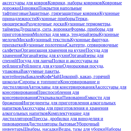
аксессуары для ковров
Коврики, наборы ковриков
Ковровые
дорожки
Циновки
Покрытия напольные
тафтинговые
Защитные, грязезащитные коврики
Кухонные
принадлежности
Кухонные приборы
Терки,
овощерезки
Разделочные доски
Кухонные термометры,
таймеры
Дуршлаги, сита, воронки
Формы, приборы для
приготовления
Молотки для мяса, тендерайзеры
Кухонные
мелочи
Миски
Кухонный текстиль
Кухонные фартуки,
прихватки
Кухонные полотенца
Скатерти, сервировочные
салфетки
Организация хранения на кухне
Посуда для
хранения
Органайзеры для кухни
Органайзеры для
специй
Посуда для ланча
Полки и аксессуары на
рейлинги
Рейлинги для кухни
Одноразовая посуда,
упаковка
Вакуумные пакеты,
контейнеры
Бакалея
Кофе
Чай
Цикорий, какао, горячий
шоколад
Сиропы и топпинги
Консервирование и
дистилляция
Автоклавы для консервирования
Аксессуары для
консервирования
Приспособления для
консервирования
Открывалки
Пивоварни
Емкости для
брожения
Ингредиенты для приготовления алкогольных
напитков
Аксессуары для приготовления и хранения
алкогольных напитков
Комплектующие для
дистилляторов
Прессы, дробилки для виноделия и
пивоварения
Дистилляторы бытовые
Уборочный
инвентарь
Швабры, насадки
Ведра, тазы для уборки
Наборы