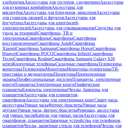
хлебопечек
Аксессуары для тостеров, сэндвичниц
Аксессуары
для кухонных комбайнов
Аксессуары для
мясорубок
Аксессуары для блендеров, миксеров
Аксессуары
для сушилок овощей и фруктов
Аксессуары для
йогуртниц
Аксессуары для аэрогрилей,
электрогрилей
Аксессуары для соковыжималок
Средства для
ухода за техникой
Смартфоны, ТВ и
электроника
Смартфоны
Смартфоны
Смартфоны
восстановленные
Смартфоны Apple
Смартфоны
Xiaomi
Смартфоны Samsung
Смартфоны Honor
Смартфоны
Huawei
Смартфоны POCO
Смартфоны Infinix
Смартфоны
Tecno
Смартфоны Realme
Смартфоны Samsung Galaxy S26
series
Кнопочные телефоны
Складные смартфоны
Телевизоры,
мониторы
Телевизоры
Мониторы
Мониторы-телевизоры
ТВ-
приставки и медиаплееры
Проекторы
Проекционные
экраны
Профессиональные дисплеи
Планшеты, электронные
книги
Планшеты
Электронные книги
Графические
планшеты
Блокноты электронные
Чехлы, бамперы для
планшетов
Аксессуары для планшетов,
смартфонов
Аксессуары для электронных книг
Смарт-часы,
аксессуары
Умные часы
Фитнес-браслеты
Умные часы
детские
Умные часы, фитнес-браслеты
Ремешки, аксессуары
для умных часов
Кабели для умных часов
Аксессуары для
смартфонов, планшетов
Зарядные устройства для телефонов,
планшетов
Чехлы, защитные стекла для телефонов
Чехлы для