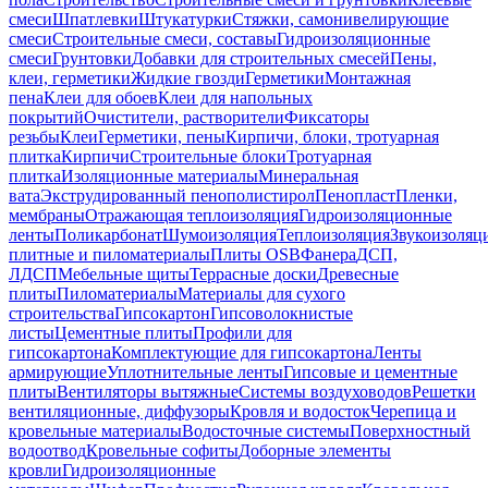
смеси
Шпатлевки
Штукатурки
Стяжки, самонивелирующие
смеси
Строительные смеси, составы
Гидроизоляционные
смеси
Грунтовки
Добавки для строительных смесей
Пены,
клеи, герметики
Жидкие гвозди
Герметики
Монтажная
пена
Клеи для обоев
Клеи для напольных
покрытий
Очистители, растворители
Фиксаторы
резьбы
Клеи
Герметики, пены
Кирпичи, блоки, тротуарная
плитка
Кирпичи
Строительные блоки
Тротуарная
плитка
Изоляционные материалы
Минеральная
вата
Экструдированный пенополистирол
Пенопласт
Пленки,
мембраны
Отражающая теплоизоляция
Гидроизоляционные
ленты
Поликарбонат
Шумоизоляция
Теплоизоляция
Звукоизоляц
плитные и пиломатериалы
Плиты OSB
Фанера
ДСП,
ЛДСП
Мебельные щиты
Террасные доски
Древесные
плиты
Пиломатериалы
Материалы для сухого
строительства
Гипсокартон
Гипсоволокнистые
листы
Цементные плиты
Профили для
гипсокартона
Комплектующие для гипсокартона
Ленты
армирующие
Уплотнительные ленты
Гипсовые и цементные
плиты
Вентиляторы вытяжные
Системы воздуховодов
Решетки
вентиляционные, диффузоры
Кровля и водосток
Черепица и
кровельные материалы
Водосточные системы
Поверхностный
водоотвод
Кровельные софиты
Доборные элементы
кровли
Гидроизоляционные