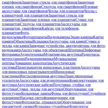
смартфонов
Защитные стекла для смартфонов
Защитные
пленки для смартфонов
Стилусы для смартфонов
Игровые
аксессуары для смартфонов
Чехлы для планшетов
Чехлы с
клавиатурой для планшетов
Защитные стекла для
планшетов
Защитные пленки для планшетов
Сумки для
планшетов
Стилусы для планшетов
Аксессуары для
планшетов, смартфонов
Кабели для телефонов,
планшетов
Фото,
видеосъемка
Фотоаппараты
Видеокамеры
Экшн-камеры
Карты
памяти
Объективы
Вспышки
Аксессуары для камер
Сумки и
чехлы для камер
Зарядные устройства, аккумуляторы для фото,
видеокамер
Аксессуары для объективов
Штативы
Цифровые
фоторамки
Аудиотехника
Мультимедиа акустика
Радиочасы,
метеостанции
Радиоприемники
Музыкальные
центры
Домашние кинотеатры
Акустические
системы
Проигрыватели виниловых пластинок
Аксессуары
для виниловых проигрывателей
Виниловые
пластинки
Инсталляционная акустика
Трансляционные
усилители
Аксессуары для аудиотехники
Комплектующие для
акустики
Акустические кабели
Подставки, стойки для
акустики
Сумки, чехлы для акустики
Оборудование для
фотостудии
Кольцевые лампы
Фоны для фотостудии
Студийное
освещение
Насадки светоформирующие для
фотостудии
Фотозонты, отражатели
Оборудование для
предметной съемки
Вспышки студийные
Комплекты