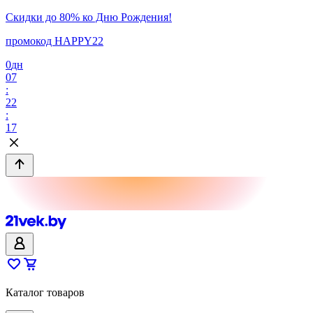
Скидки до 80% ко Дню Рождения!
промокод HAPPY22
0
дн
07
:
22
:
17
Каталог товаров