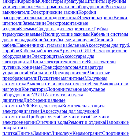
анкеры
Карабины
Фиксаторы арматуры
Шплинты
Пружины
универсальные
Электромонтажное оборудование
Розетки и
выключатели
Электрические звонки
Коробки
распределительные и подрозетники
Электропатроны
Вилки,
штепсели
Заземление
Электромонтажные
изделия
Клеммы
Средства диэлектрические
Трубки
термоусаживаемые
Изолирующие зажимы
Кабель и системы
для прокладки
Короба, трубы, металлорукав
Силовой
кабель
Наконечники, гильзы кабельные
Аксессуары для труб,
коробов
Кабельный крепеж
Арматура СИП
Электрощитовое
оборудование
Электрощиты
Аксессуары для
электрощита
Шины электротехнические
Выключатели
путевые, концевые
Трансформаторы
Аппаратура
управления
Рубильники
Предохранители
Частотные
преобразователи
Пускатели магнитные
Модульная
автоматика
Выключатели автоматические
Реле
Выключатели
нагрузки
Контакторы
Дополнительное модульное
оборудование
УЗИП
Автоматика пуска
двигателя
Дифференциальные
автоматы
УЗО
Конденсаторы
Комплексная защита
электродвигателей
Аксессуары для модульной
автоматики
Приборы учета
Счетчики газа
Счетчики
электроэнергии
Счетчики воды
Ремонт и отделка
Напольные
покрытия и
плитка
Плитка
Ламинат
Линолеум
Керамогранит
Спортивные