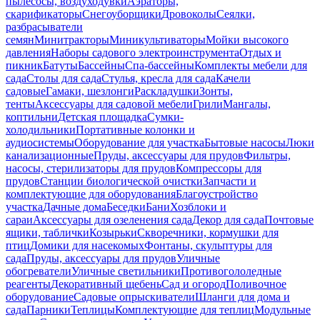
пылесосы, воздуходувки
Аэраторы,
скарификаторы
Снегоуборщики
Дровоколы
Сеялки,
разбрасыватели
семян
Минитракторы
Миникультиваторы
Мойки высокого
давления
Наборы садового электроинструмента
Отдых и
пикник
Батуты
Бассейны
Спа-бассейны
Комплекты мебели для
сада
Столы для сада
Стулья, кресла для сада
Качели
садовые
Гамаки, шезлонги
Раскладушки
Зонты,
тенты
Аксессуары для садовой мебели
Грили
Мангалы,
коптильни
Детская площадка
Сумки-
холодильники
Портативные колонки и
аудиосистемы
Оборудование для участка
Бытовые насосы
Люки
канализационные
Пруды, аксессуары для прудов
Фильтры,
насосы, стерилизаторы для прудов
Компрессоры для
прудов
Станции биологической очистки
Запчасти и
комплектующие для оборудования
Благоустройство
участка
Дачные дома
Беседки
Бани
Хозблоки и
сараи
Аксессуары для озеленения сада
Декор для сада
Почтовые
ящики, таблички
Козырьки
Скворечники, кормушки для
птиц
Домики для насекомых
Фонтаны, скульптуры для
сада
Пруды, аксессуары для прудов
Уличные
обогреватели
Уличные светильники
Противогололедные
реагенты
Декоративный щебень
Сад и огород
Поливочное
оборудование
Садовые опрыскиватели
Шланги для дома и
сада
Парники
Теплицы
Комплектующие для теплиц
Модульные