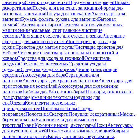
газетницы
Свечи, подсвечники
Предметы интерьера
Ширмы
декоративные
Посуда для выпечки, запекания
Формы для
выпечки, запекания
Посуда для запекания
Аксессуары для
выпечки
Бумага, фольга, рукава для выпечки
Бытовая
химия
Средства для стирки
Средства для посудомоечных
машин
Универсальные, специальные чистящие
средства
Чистящие средства для стекол и зеркал
Чистящие
средства для ванной и туалета
Чистящие средства для
кухни
Средства для мытья посуды
Чистящие средства для
мебели
Чистящие средства для напольных покрытий и
ковров
Средства для ухода за техникой
Освежители
воздуха
Средства от насекомых
Средства ухода за
одеждой
Средства ухода за обувью
Дезинфицирующие
средства
Аксессуары для бара
Сервировка для
напитков
Аксессуары для хранения напитков
Аксессуары для
приготовления коктейлей
Аксессуары для охлаждения
напитков
Наборы для бара, мини-бары
Штопоры, открывалки
для бутылок
Домашний текстиль
Подушки для
сна
Одеяла
Комплекты постельных
принадлежностей
Постельное белье
Пледы,
покрывала
Полотенца
Скатерти
Подушки декоративные
Маски,
беруши для сна
Наполнители для домашнего
текстиля
Ткани
Кухонные ножи, аксессуары
Ножи
Аксессуары
для кухонных ножей
Ножеточки и комплектующие
Ковры и
напольные покрытия
Ковры, циновки, шкуры
Ковры,