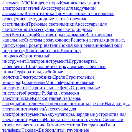
автоматы
УЗО
Конденсаторы
Комплексная защита
электродвигателей
Аксессуары для модульной
автоматики
Светотехника
Промышленное и сигнальное
освещение
Светодиодные ленты
Точечные
светильники
Трековые светильники
Аксессуары для
светотехники
Аксессуары для светодиодных
лент
Вентиляция
Вентиляторы вытяжные
Вентиляторы
канальные
Системы воздуховодов
Решетки вентиляционные,
диффузоры
Проветриватели
Люки
Люки ревизионные
Люки
под плитку
Люки напольные
Люки под
покраску
Строительный
инструмент
Электроинструмент
Шуруповерты,
гайковерты
Шлифмашины
Циркулярные, сабельные
пилы
Перфораторы, отбойные
молотки
Электролобзики
Дрели
Строительные
миксеры
Дальномеры
Многофункциональные
инструменты
Строительные фены
Строительные
пистолеты
Фрезеры
Рубанки, стамески
электрические
Краскопульты
Степлеры,
гвоздезабиватели
Электрические ножницы, резаки
Насадки для
электроинструмента
Аксессуары для
электроинструмента
Аккумуляторы, зарядные устройства для
электроинструмента
Наборы электроинструмента
Силовая и
строительная техника
Бетоносмесители
Генераторы
Тали,
тельферы
Такелаж
Виброплиты, глубинные