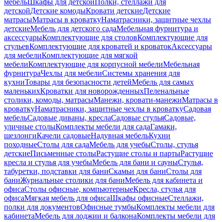
мебель
Шкафы для детской
Полки, стеллажи для
детской
Детские комоды
Кровати детские
Детские
матрасы
Матрасы в кроватку
Наматрасники, защитные чехлы
детские
Мебель для детского сада
Мебельная фурнитура и
аксессуары
Комплектующие для столов
Комплектующие для
стульев
Комплектующие для кроватей и кроваток
Аксессуары
для мебели
Комплектующие для мягкой
мебели
Комплектующие для корпусной мебели
Мебельная
фурнитура
Чехлы для мебели
Системы хранения для
кухни
Товары для безопасности детей
Мебель для самых
маленьких
Кроватки для новорожденных
Пеленальные
столики, комоды, матрасы
Манежи, кровати-манежи
Матрасы в
кроватку
Наматрасники, защитные чехлы в кроватку
Садовая
мебель
Садовые диваны, кресла
Садовые стулья
Садовые,
уличные столы
Комплекты мебели для сада
Гамаки,
шезлонги
Качели садовые
Надувная мебель
Кухни
походные
Столы для сада
Мебель для учебы
Столы, стулья
детские
Письменные столы
Растущие столы и парты
Растущие
кресла и стулья для учебы
Мебель для бани и сауны
Стулья,
табуретки, подставки для бани
Скамьи для бани
Столы для
бани
Журнальные столики для бани
Мебель для кабинета и
офиса
Столы офисные, компьютерные
Кресла, стулья для
офиса
Мягкая мебель для офиса
Шкафы офисные
Стеллажи,
полки для документов
Офисные тумбы
Комплекты мебели для
кабинета
Мебель для лоджии и балкона
Комплекты мебели для