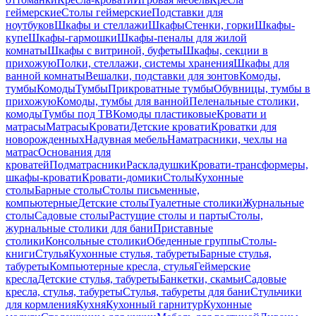
геймерские
Столы геймерские
Подставки для
ноутбуков
Шкафы и стеллажи
Шкафы
Стенки, горки
Шкафы-
купе
Шкафы-гармошки
Шкафы-пеналы для жилой
комнаты
Шкафы с витриной, буфеты
Шкафы, секции в
прихожую
Полки, стеллажи, системы хранения
Шкафы для
ванной комнаты
Вешалки, подставки для зонтов
Комоды,
тумбы
Комоды
Тумбы
Прикроватные тумбы
Обувницы, тумбы в
прихожую
Комоды, тумбы для ванной
Пеленальные столики,
комоды
Тумбы под ТВ
Комоды пластиковые
Кровати и
матрасы
Матрасы
Кровати
Детские кровати
Кроватки для
новорожденных
Надувная мебель
Наматрасники, чехлы на
матрас
Основания для
кроватей
Подматрасники
Раскладушки
Кровати-трансформеры,
шкафы-кровати
Кровати-домики
Столы
Кухонные
столы
Барные столы
Столы письменные,
компьютерные
Детские столы
Туалетные столики
Журнальные
столы
Садовые столы
Растущие столы и парты
Столы,
журнальные столики для бани
Приставные
столики
Консольные столики
Обеденные группы
Столы-
книги
Стулья
Кухонные стулья, табуреты
Барные стулья,
табуреты
Компьютерные кресла, стулья
Геймерские
кресла
Детские стулья, табуреты
Банкетки, скамьи
Садовые
кресла, стулья, табуреты
Стулья, табуреты для бани
Стульчики
для кормления
Кухня
Кухонный гарнитур
Кухонные