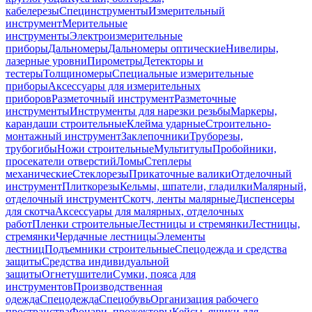
кабелерезы
Специнструменты
Измерительный
инструмент
Мерительные
инструменты
Электроизмерительные
приборы
Дальномеры
Дальномеры оптические
Нивелиры,
лазерные уровни
Пирометры
Детекторы и
тестеры
Толщиномеры
Специальные измерительные
приборы
Аксессуары для измерительных
приборов
Разметочный инструмент
Разметочные
инструменты
Инструменты для нарезки резьбы
Маркеры,
карандаши строительные
Клейма ударные
Строительно-
монтажный инструмент
Заклепочники
Труборезы,
трубогибы
Ножи строительные
Мультитулы
Пробойники,
просекатели отверстий
Ломы
Степлеры
механические
Стеклорезы
Прикаточные валики
Отделочный
инструмент
Плиткорезы
Кельмы, шпатели, гладилки
Малярный,
отделочный инструмент
Скотч, ленты малярные
Диспенсеры
для скотча
Аксессуары для малярных, отделочных
работ
Пленки строительные
Лестницы и стремянки
Лестницы,
стремянки
Чердачные лестницы
Элементы
лестниц
Подъемники строительные
Спецодежда и средства
защиты
Средства индивидуальной
защиты
Огнетушители
Сумки, пояса для
инструментов
Производственная
одежда
Спецодежда
Спецобувь
Организация рабочего
пространства
Фонари, прожекторы
Кейсы, ящики для