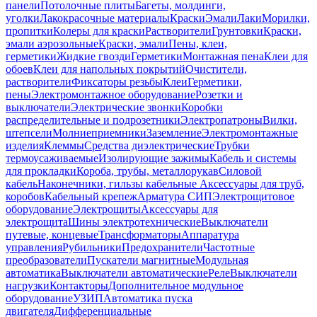
панели
Потолочные плиты
Багеты, молдинги,
уголки
Лакокрасочные материалы
Краски
Эмали
Лаки
Морилки,
пропитки
Колеры для краски
Растворители
Грунтовки
Краски,
эмали аэрозольные
Краски, эмали
Пены, клеи,
герметики
Жидкие гвозди
Герметики
Монтажная пена
Клеи для
обоев
Клеи для напольных покрытий
Очистители,
растворители
Фиксаторы резьбы
Клеи
Герметики,
пены
Электромонтажное оборудование
Розетки и
выключатели
Электрические звонки
Коробки
распределительные и подрозетники
Электропатроны
Вилки,
штепсели
Молниеприемники
Заземление
Электромонтажные
изделия
Клеммы
Средства диэлектрические
Трубки
термоусаживаемые
Изолирующие зажимы
Кабель и системы
для прокладки
Короба, трубы, металлорукав
Силовой
кабель
Наконечники, гильзы кабельные
Аксессуары для труб,
коробов
Кабельный крепеж
Арматура СИП
Электрощитовое
оборудование
Электрощиты
Аксессуары для
электрощита
Шины электротехнические
Выключатели
путевые, концевые
Трансформаторы
Аппаратура
управления
Рубильники
Предохранители
Частотные
преобразователи
Пускатели магнитные
Модульная
автоматика
Выключатели автоматические
Реле
Выключатели
нагрузки
Контакторы
Дополнительное модульное
оборудование
УЗИП
Автоматика пуска
двигателя
Дифференциальные