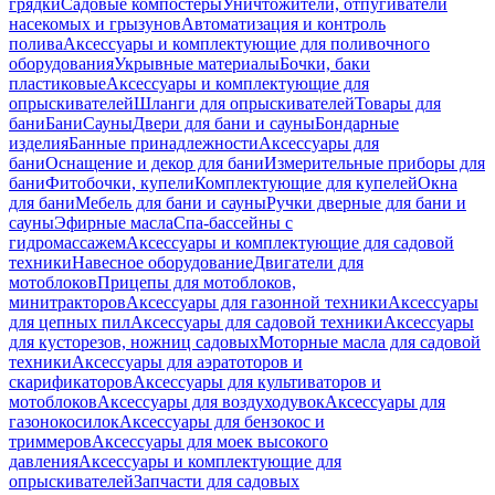
грядки
Садовые компостеры
Уничтожители, отпугиватели
насекомых и грызунов
Автоматизация и контроль
полива
Аксессуары и комплектующие для поливочного
оборудования
Укрывные материалы
Бочки, баки
пластиковые
Аксессуары и комплектующие для
опрыскивателей
Шланги для опрыскивателей
Товары для
бани
Бани
Сауны
Двери для бани и сауны
Бондарные
изделия
Банные принадлежности
Аксессуары для
бани
Оснащение и декор для бани
Измерительные приборы для
бани
Фитобочки, купели
Комплектующие для купелей
Окна
для бани
Мебель для бани и сауны
Ручки дверные для бани и
сауны
Эфирные масла
Спа-бассейны с
гидромассажем
Аксессуары и комплектующие для садовой
техники
Навесное оборудование
Двигатели для
мотоблоков
Прицепы для мотоблоков,
минитракторов
Аксессуары для газонной техники
Аксессуары
для цепных пил
Аксессуары для садовой техники
Аксессуары
для кусторезов, ножниц садовых
Моторные масла для садовой
техники
Аксессуары для аэратоторов и
скарификаторов
Аксессуары для культиваторов и
мотоблоков
Аксессуары для воздуходувок
Аксессуары для
газонокосилок
Аксессуары для бензокос и
триммеров
Аксессуары для моек высокого
давления
Аксессуары и комплектующие для
опрыскивателей
Запчасти для садовых