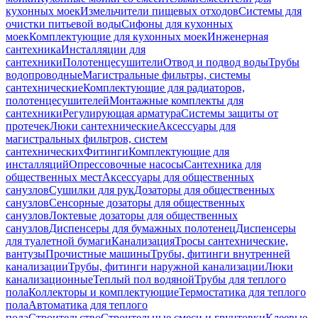
кухонных моек
Измельчители пищевых отходов
Системы для
очистки питьевой воды
Сифоны для кухонных
моек
Комплектующие для кухонных моек
Инженерная
сантехника
Инсталляции для
сантехники
Полотенцесушители
Отвод и подвод воды
Трубы
водопроводные
Магистральные фильтры, системы
сантехнические
Комплектующие для радиаторов,
полотенцесушителей
Монтажные комплекты для
сантехники
Регулирующая арматура
Системы защиты от
протечек
Люки сантехнические
Аксессуары для
магистральных фильтров, систем
сантехнических
Фитинги
Комплектующие для
инсталляций
Опрессовочные насосы
Сантехника для
общественных мест
Аксессуары для общественных
санузлов
Сушилки для рук
Дозаторы для общественных
санузлов
Сенсорные дозаторы для общественных
санузлов
Локтевые дозаторы для общественных
санузлов
Диспенсеры для бумажных полотенец
Диспенсеры
для туалетной бумаги
Канализация
Тросы сантехнические,
вантузы
Прочистные машины
Трубы, фитинги внутренней
канализации
Трубы, фитинги наружной канализации
Люки
канализационные
Теплый пол водяной
Трубы для теплого
пола
Коллекторы и комплектующие
Термостатика для теплого
пола
Автоматика для теплого
пола
Строительство
Строительные смеси и грунтовки
Клеевые