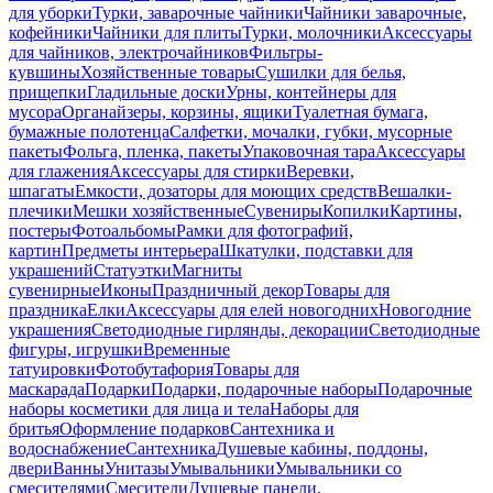
для уборки
Турки, заварочные чайники
Чайники заварочные,
кофейники
Чайники для плиты
Турки, молочники
Аксессуары
для чайников, электрочайников
Фильтры-
кувшины
Хозяйственные товары
Сушилки для белья,
прищепки
Гладильные доски
Урны, контейнеры для
мусора
Органайзеры, корзины, ящики
Туалетная бумага,
бумажные полотенца
Салфетки, мочалки, губки, мусорные
пакеты
Фольга, пленка, пакеты
Упаковочная тара
Аксессуары
для глажения
Аксессуары для стирки
Веревки,
шпагаты
Емкости, дозаторы для моющих средств
Вешалки-
плечики
Мешки хозяйственные
Сувениры
Копилки
Картины,
постеры
Фотоальбомы
Рамки для фотографий,
картин
Предметы интерьера
Шкатулки, подставки для
украшений
Статуэтки
Магниты
сувенирные
Иконы
Праздничный декор
Товары для
праздника
Елки
Аксессуары для елей новогодних
Новогодние
украшения
Светодиодные гирлянды, декорации
Светодиодные
фигуры, игрушки
Временные
татуировки
Фотобутафория
Товары для
маскарада
Подарки
Подарки, подарочные наборы
Подарочные
наборы косметики для лица и тела
Наборы для
бритья
Оформление подарков
Сантехника и
водоснабжение
Сантехника
Душевые кабины, поддоны,
двери
Ванны
Унитазы
Умывальники
Умывальники со
смесителями
Смесители
Душевые панели,