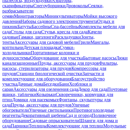
пылесосы, воздуходувки
Аэраторы,
скарификаторы
Снегоуборщики
Дровоколы
Сеялки,
разбрасыватели
семян
Минитракторы
Миникультиваторы
Мойки высокого
давления
Наборы садового электроинструмента
Отдых и
пикник
Батуты
Бассейны
Спа-бассейны
Комплекты мебели для
сада
Столы для сада
Стулья, кресла для сада
Качели
садовые
Гамаки, шезлонги
Раскладушки
Зонты,
тенты
Аксессуары для садовой мебели
Грили
Мангалы,
коптильни
Детская площадка
Сумки-
холодильники
Портативные колонки и
аудиосистемы
Оборудование для участка
Бытовые насосы
Люки
канализационные
Пруды, аксессуары для прудов
Фильтры,
насосы, стерилизаторы для прудов
Компрессоры для
прудов
Станции биологической очистки
Запчасти и
комплектующие для оборудования
Благоустройство
участка
Дачные дома
Беседки
Бани
Хозблоки и
сараи
Аксессуары для озеленения сада
Декор для сада
Почтовые
ящики, таблички
Козырьки
Скворечники, кормушки для
птиц
Домики для насекомых
Фонтаны, скульптуры для
сада
Пруды, аксессуары для прудов
Уличные
обогреватели
Уличные светильники
Противогололедные
реагенты
Декоративный щебень
Сад и огород
Поливочное
оборудование
Садовые опрыскиватели
Шланги для дома и
сада
Парники
Теплицы
Комплектующие для теплиц
Модульные