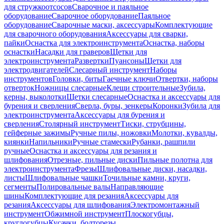
для стружкоотсосов
Сварочное и паяльное
оборудование
Сварочное оборудование
Паяльное
оборудование
Сварочные маски, аксессуары
Комплектующие
для сварочного оборудования
Аксессуары для сварки,
пайки
Оснастка для электроинструмента
Оснастка, наборы
оснастки
Насадки для граверов
Щетки для
электроинструмента
Развертки
Пуансоны
Щетки для
электродвигателей
Слесарный инструмент
Наборы
инструментов
Головки, биты
Гаечные ключи
Отвертки, наборы
отверток
Ножницы слесарные
Клещи строительные
Зубила,
керны, выколотки
Щетки слесарные
Оснастка и аксессуары для
бурения и сверления
Сверла, буры, зенкеры
Коронки
Зубила для
электроинструмента
Аксессуары для бурения и
сверления
Столярный инструмент
Тиски, струбцины,
гейферные зажимы
Ручные пилы, ножовки
Молотки, кувалды,
киянки
Напильники
Ручные стамески
Рубанки, рашпили
ручные
Оснастка и аксессуары для резания и
шлифования
Отрезные, пильные диски
Пильные полотна для
электроинструмента
Фрезы
Шлифовальные диски, насадки,
листы
Шлифовальные чашки
Точильные камни, круги,
сегменты
Полировальные валы
Направляющие
шины
Комплектующие для резания
Аксессуары для
резания
Аксессуары для шлифования
Электромонтажный
инструмент
Обжимной инструмент
Плоскогубцы,
круглогубцы
Кусачки, болторезы,