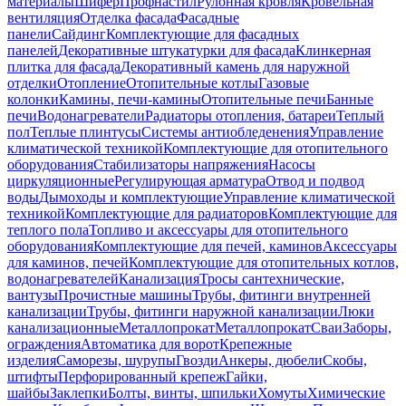
материалы
Шифер
Профнастил
Рулонная кровля
Кровельная
вентиляция
Отделка фасада
Фасадные
панели
Сайдинг
Комплектующие для фасадных
панелей
Декоративные штукатурки для фасада
Клинкерная
плитка для фасада
Декоративный камень для наружной
отделки
Отопление
Отопительные котлы
Газовые
колонки
Камины, печи-камины
Отопительные печи
Банные
печи
Водонагреватели
Радиаторы отопления, батареи
Теплый
пол
Теплые плинтусы
Системы антиобледенения
Управление
климатической техникой
Комплектующие для отопительного
оборудования
Стабилизаторы напряжения
Насосы
циркуляционные
Регулирующая арматура
Отвод и подвод
воды
Дымоходы и комплектующие
Управление климатической
техникой
Комплектующие для радиаторов
Комплектующие для
теплого пола
Топливо и аксессуары для отопительного
оборудования
Комплектующие для печей, каминов
Аксессуары
для каминов, печей
Комплектующие для отопительных котлов,
водонагревателей
Канализация
Тросы сантехнические,
вантузы
Прочистные машины
Трубы, фитинги внутренней
канализации
Трубы, фитинги наружной канализации
Люки
канализационные
Металлопрокат
Металлопрокат
Сваи
Заборы,
ограждения
Автоматика для ворот
Крепежные
изделия
Саморезы, шурупы
Гвозди
Анкеры, дюбели
Скобы,
штифты
Перфорированный крепеж
Гайки,
шайбы
Заклепки
Болты, винты, шпильки
Хомуты
Химические