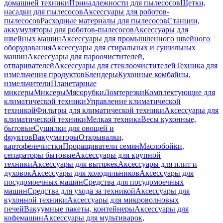
домашней техники
Принадлежности для пылесосов
Щетки,
насадки для пылесосов
Аксессуары для роботов-
пылесосов
Расходные материалы для пылесосов
Станции,
аккумуляторы для роботов-пылесосов
Аксессуары для
швейных машин
Аксессуары для промышленного швейного
оборудования
Аксессуары для стиральных и сушильных
машин
Аксессуары для пароочистителей,
отпаривателей
Аксессуары для стеклоочистителей
Техника для
измельчения продуктов
Блендеры
Кухонные комбайны,
измельчители
Планетарные
миксеры
Миксеры
Мясорубки
Ломтерезки
Комплектующие для
климатической техники
Управление климатической
техникой
Фильтры для климатической техники
Аксессуары для
климатической техники
Мелкая техника
Весы кухонные,
бытовые
Сушилки для овощей и
фруктов
Вакууматоры
Открывалки,
картофелечистки
Проращиватели семян
Маслобойки,
сепараторы бытовые
Аксессуары для крупной
техники
Аксессуары для вытяжек
Аксессуары для плит и
духовок
Аксессуары для холодильников
Аксессуары для
посудомоечных машин
Средства для посудомоечных
машин
Средства для ухода за техникой
Аксессуары для
кухонной техники
Аксессуары для микроволновых
печей
Вакуумные пакеты, контейнеры
Аксессуары для
кофемашин
Аксессуары для мультиварок,