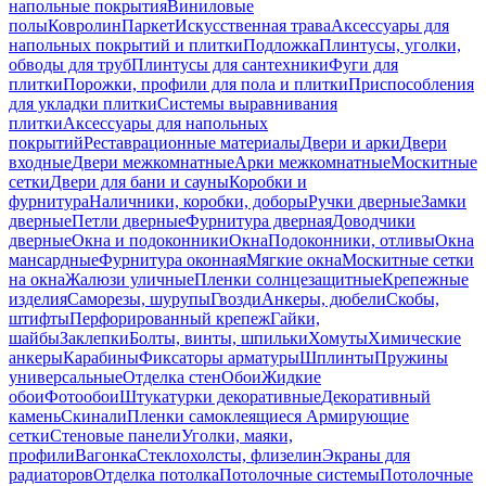
напольные покрытия
Виниловые
полы
Ковролин
Паркет
Искусственная трава
Аксессуары для
напольных покрытий и плитки
Подложка
Плинтусы, уголки,
обводы для труб
Плинтусы для сантехники
Фуги для
плитки
Порожки, профили для пола и плитки
Приспособления
для укладки плитки
Системы выравнивания
плитки
Аксессуары для напольных
покрытий
Реставрационные материалы
Двери и арки
Двери
входные
Двери межкомнатные
Арки межкомнатные
Москитные
сетки
Двери для бани и сауны
Коробки и
фурнитура
Наличники, коробки, доборы
Ручки дверные
Замки
дверные
Петли дверные
Фурнитура дверная
Доводчики
дверные
Окна и подоконники
Окна
Подоконники, отливы
Окна
мансардные
Фурнитура оконная
Мягкие окна
Москитные сетки
на окна
Жалюзи уличные
Пленки солнцезащитные
Крепежные
изделия
Саморезы, шурупы
Гвозди
Анкеры, дюбели
Скобы,
штифты
Перфорированный крепеж
Гайки,
шайбы
Заклепки
Болты, винты, шпильки
Хомуты
Химические
анкеры
Карабины
Фиксаторы арматуры
Шплинты
Пружины
универсальные
Отделка стен
Обои
Жидкие
обои
Фотообои
Штукатурки декоративные
Декоративный
камень
Скинали
Пленки самоклеящиеся
Армирующие
сетки
Стеновые панели
Уголки, маяки,
профили
Вагонка
Стеклохолсты, флизелин
Экраны для
радиаторов
Отделка потолка
Потолочные системы
Потолочные