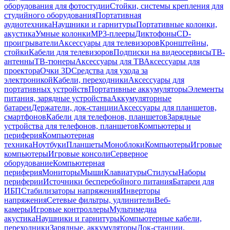
оборудования для фотостудии
Стойки, системы крепления для
студийного оборудования
Портативная
аудиотехника
Наушники и гарнитуры
Портативные колонки,
акустика
Умные колонки
MP3-плееры
Диктофоны
CD-
проигрыватели
Аксессуары для телевизоров
Кронштейны,
стойки
Кабели для телевизоров
Подписки на видеосервисы
ТВ-
антенны
ТВ-тюнеры
Аксессуары для ТВ
Аксессуары для
проектора
Очки 3D
Средства для ухода за
электроникой
Кабели, переходники
Аксессуары для
портативных устройств
Портативные аккумуляторы
Элементы
питания, зарядные устройства
Аккумуляторные
батареи
Держатели, док-станции
Аксессуары для планшетов,
смартфонов
Кабели для телефонов, планшетов
Зарядные
устройства для телефонов, планшетов
Компьютеры и
периферия
Компьютерная
техника
Ноутбуки
Планшеты
Моноблоки
Компьютеры
Игровые
компьютеры
Игровые консоли
Серверное
оборудование
Компьютерная
периферия
Мониторы
Мыши
Клавиатуры
Стилусы
Наборы
периферии
Источники бесперебойного питания
Батареи для
ИБП
Стабилизаторы напряжения
Инверторы
напряжения
Сетевые фильтры, удлинители
Веб-
камеры
Игровые контроллеры
Мультимедиа
акустика
Наушники и гарнитуры
Компьютерные кабели,
переходники
Зарядные, аккумуляторы
Док-станции,