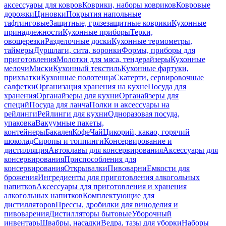
аксессуары для ковров
Коврики, наборы ковриков
Ковровые
дорожки
Циновки
Покрытия напольные
тафтинговые
Защитные, грязезащитные коврики
Кухонные
принадлежности
Кухонные приборы
Терки,
овощерезки
Разделочные доски
Кухонные термометры,
таймеры
Дуршлаги, сита, воронки
Формы, приборы для
приготовления
Молотки для мяса, тендерайзеры
Кухонные
мелочи
Миски
Кухонный текстиль
Кухонные фартуки,
прихватки
Кухонные полотенца
Скатерти, сервировочные
салфетки
Организация хранения на кухне
Посуда для
хранения
Органайзеры для кухни
Органайзеры для
специй
Посуда для ланча
Полки и аксессуары на
рейлинги
Рейлинги для кухни
Одноразовая посуда,
упаковка
Вакуумные пакеты,
контейнеры
Бакалея
Кофе
Чай
Цикорий, какао, горячий
шоколад
Сиропы и топпинги
Консервирование и
дистилляция
Автоклавы для консервирования
Аксессуары для
консервирования
Приспособления для
консервирования
Открывалки
Пивоварни
Емкости для
брожения
Ингредиенты для приготовления алкогольных
напитков
Аксессуары для приготовления и хранения
алкогольных напитков
Комплектующие для
дистилляторов
Прессы, дробилки для виноделия и
пивоварения
Дистилляторы бытовые
Уборочный
инвентарь
Швабры, насадки
Ведра, тазы для уборки
Наборы