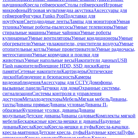
наушники
Кресла геймерские
Столы геймерские
Игровые
микрофоны
Игровая мультимедиа акустика
Аксессуары для
геймеров
Фигурки Funko Pop
Подставки для
ноутбуков
Светодиодные ленты
Лампы для мониторов
Умная
техника
Умные роботы-пылесосы
Умные телевизоры
Умные
стиральные машины
Умные чайники
Умные роботы
кулинарные
Умные вентиляторы
Умные кондиционеры
Умные
обогреватели
Умные увлажнители, очистители воздуха
Умные
отопительные котлы
Умные проветриватели
Умные радиочасы,
метеостанции
Умные кормушки и поилки для
животных
Умные напольные весы
Накопители данных
USB
Flash накопители
Внешние HDD, SSD диски
Карты
памяти
Сетевые накопители
Картридеры
Оптические
диски
Наблюдение и безопасность
Камеры
видеонаблюдения
Аксессуары для CCTV
Домофоны,
вызывные панели
Датчики для дома
Охранные системы,
сигнализации
Системы контроля и управления
доступом
Металлодетекторы
Мебель
Мягкая мебель
Диваны,
тахты
Диваны прямые
Диваны угловые
Диваны П-
образные
Кухонные уголки, диваны
Диваны
модульные
Детские диваны
Диваны садовые
Комплекты мягкой
мебели
Бескаркасные кресла-мешки и диваны
Надувные
диваны
Кресла
Кресла
Кресла-мешки и пуфы
Кресла-качалки,
кресла-маятники
Детские кресла, пуфы
Надувные кресла
Пуфы,
оттоманки
Кресла-кровати
Игровая мебель
Кресла