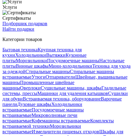
Услуги
Сертификаты
Подборщик подарков
Найти подарки
Категории товаров
Бытовая техника
Крупная техника для
кухни
Холодильники
Вытяжки
Кухонные
плиты
Морозильники
Посудомоечные машины
Настольные
плиты
Винные шкафы
Мини-холодильники
Техника для ухода
за одеждой
Стиральные машины
Стиральные машины
встраиваемые
Утюги
Отпариватели
Швейные, вышивальные
машины
Промышленные швейные
машины
Оверлоки
Сушильные машины, шкафы
Гладильные
системы, прессы
Машинки для удаления катышков
Сушилки
для обуви
Встраиваемая техника, оборудование
Варочные
панели
Духовые шкафы
Холодильники
встраиваемые
Посудомоечные машины
встраиваемые
Микроволновые печи
встраиваемые
Кофемашины встраиваемые
Комплекты
встраиваемой техники
Морозильники
встраиваемые
Измельчители пищевых отходов
Шкафы для