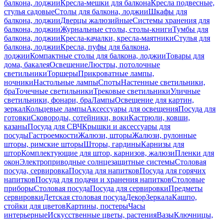
балкона, лоджии
Кресла-мешки для балкона
Кресла подвесные,
стулья садовые
Столы для балкона, лоджии
Шкафы для
балкона, лоджии
Дверцы жалюзийные
Системы хранения для
балкона, лоджии
Журнальные столы, столы-книги
Тумбы для
балкона, лоджии
Кресла-качалки, кресла-маятники
Стулья для
балкона, лоджии
Кресла, пуфы для балкона,
лоджии
Компактные столы для балкона, лоджии
Товары для
дома, бакалея
Освещение
Люстры, потолочные
светильники
Торшеры
Прикроватные лампы,
ночники
Настольные лампы
Споты
Настенные светильники,
бра
Точечные светильники
Трековые светильники
Уличные
светильники, фонари, бра
Лампы
Освещение для картин,
зеркал
Кольцевые лампы
Аксессуары для освещения
Посуда для
готовки
Сковороды, сотейники, воки
Кастрюли, ковши,
казаны
Посуда для СВЧ
Крышки и аксессуары для
посуды
Гастроемкости
Жалюзи, шторы
Жалюзи, рулонные
шторы, римские шторы
Шторы, гардины
Карнизы для
штор
Комплектующие для штор, карнизов, жалюзи
Пленки для
окон
Электроприводные солнцезащитные системы
Столовая
посуда, сервировка
Посуда для напитков
Посуда для горячих
напитков
Посуда для подачи и хранения напитков
Столовые
приборы
Столовая посуда
Посуда для сервировки
Предметы
сервировки
Детская столовая посуда
Декор
Зеркала
Кашпо,
стойки для цветов
Картины, постеры
Часы
интерьерные
Искусственные цветы, растения
Вазы
Ключницы,