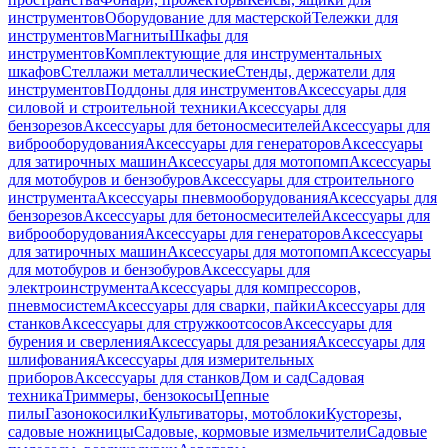
инструментов
Оборудование для мастерской
Тележки для
инструментов
Магниты
Шкафы для
инструментов
Комплектующие для инструментальных
шкафов
Стеллажи металлические
Стенды, держатели для
инструментов
Поддоны для инструментов
Аксессуары для
силовой и строительной техники
Аксессуары для
бензорезов
Аксессуары для бетоносмесителей
Аксессуары для
виброоборудования
Аксессуары для генераторов
Аксессуары
для затирочных машин
Аксессуары для мотопомп
Аксессуары
для мотобуров и бензобуров
Аксессуары для строительного
инструмента
Аксессуары пневмооборудования
Аксессуары для
бензорезов
Аксессуары для бетоносмесителей
Аксессуары для
виброоборудования
Аксессуары для генераторов
Аксессуары
для затирочных машин
Аксессуары для мотопомп
Аксессуары
для мотобуров и бензобуров
Аксессуары для
электроинструмента
Аксессуары для компрессоров,
пневмосистем
Аксессуары для сварки, пайки
Аксессуары для
станков
Аксессуары для стружкоотсосов
Аксессуары для
бурения и сверления
Аксессуары для резания
Аксессуары для
шлифования
Аксессуары для измерительных
приборов
Аксессуары для станков
Дом и сад
Садовая
техника
Триммеры, бензокосы
Цепные
пилы
Газонокосилки
Культиваторы, мотоблоки
Кусторезы,
садовые ножницы
Садовые, кормовые измельчители
Садовые