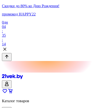
Скидки до 80% ко Дню Рождения!
промокод HAPPY22
0
дн
04
:
35
:
14
Каталог товаров