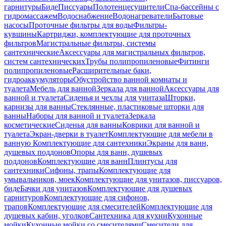
гарнитуры
Биде
Писсуары
Полотенцесушители
Спа-бассейны с
гидромассажем
Водоснабжение
Водонагреватели
Бытовые
насосы
Проточные фильтры для воды
Фильтры-
кувшины
Картриджи, комплектующие для проточных
фильтров
Магистральные фильтры, системы
сантехнические
Аксессуары для магистральных фильтров,
систем сантехнических
Трубы полипропиленовые
Фитинги
полипропиленовые
Расширительные баки,
гидроаккумуляторы
Обустройство ванной комнаты и
туалета
Мебель для ванной
Зеркала для ванной
Аксессуары для
ванной и туалета
Сиденья и чехлы для унитаза
Шторки,
карнизы для ванны
Стеклянные, пластиковые шторки для
ванны
Наборы для ванной и туалета
Зеркала
косметические
Сиденья для ванны
Коврики для ванной и
туалета
Экран-дверки в туалет
Комплектующие для мебели в
ванную
Комплектующие для сантехники
Экраны для ванн,
душевых поддонов
Опоры для ванн, душевых
поддонов
Комплектующие для ванн
Плинтусы для
сантехники
Сифоны, трапы
Комплектующие для
умывальников, моек
Комплектующие для унитазов, писсуаров,
биде
Бачки для унитазов
Комплектующие для душевых
гарнитуров
Комплектующие для сифонов,
трапов
Комплектующие для смесителей
Комплектующие для
душевых кабин, уголков
Сантехника для кухни
Кухонные
мойки
Кухонные мойки со смесителями
Смесители для