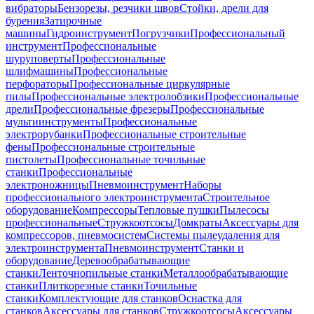
вибраторы
Бензорезы, резчики швов
Стойки, дрели для
бурения
Затирочные
машины
Гидроинструмент
Погрузчики
Профессиональный
инструмент
Профессиональные
шуруповерты
Профессиональные
шлифмашины
Профессиональные
перфораторы
Профессиональные циркулярные
пилы
Профессиональные электролобзики
Профессиональные
дрели
Профессиональные фрезеры
Профессиональные
мультиинструменты
Профессиональные
электрорубанки
Профессиональные строительные
фены
Профессиональные строительные
пистолеты
Профессиональные точильные
станки
Профессиональные
электроножницы
Пневмоинструмент
Наборы
профессионального электроинструмента
Строительное
оборудование
Компрессоры
Тепловые пушки
Пылесосы
профессиональные
Стружкоотсосы
Домкраты
Аксессуары для
компрессоров, пневмосистем
Системы пылеудаления для
электроинструмента
Пневмоинструмент
Станки и
оборудование
Деревообрабатывающие
станки
Ленточнопильные станки
Металлообрабатывающие
станки
Плиткорезные станки
Точильные
станки
Комплектующие для станков
Оснастка для
станков
Аксессуары для станков
Стружкоотсосы
Аксессуары