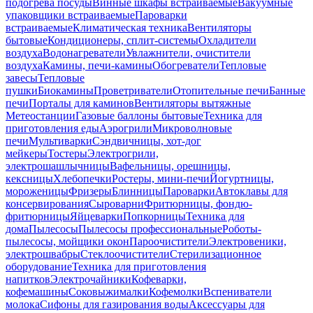
подогрева посуды
Винные шкафы встраиваемые
Вакуумные
упаковщики встраиваемые
Пароварки
встраиваемые
Климатическая техника
Вентиляторы
бытовые
Кондиционеры, сплит-системы
Охладители
воздуха
Водонагреватели
Увлажнители, очистители
воздуха
Камины, печи-камины
Обогреватели
Тепловые
завесы
Тепловые
пушки
Биокамины
Проветриватели
Отопительные печи
Банные
печи
Порталы для каминов
Вентиляторы вытяжные
Метеостанции
Газовые баллоны бытовые
Техника для
приготовления еды
Аэрогрили
Микроволновые
печи
Мультиварки
Сэндвичницы, хот-дог
мейкеры
Тостеры
Электрогрили,
электрошашлычницы
Вафельницы, орешницы,
кексницы
Хлебопечки
Ростеры, мини-печи
Йогуртницы,
мороженицы
Фризеры
Блинницы
Пароварки
Автоклавы для
консервирования
Сыроварни
Фритюрницы, фондю-
фритюрницы
Яйцеварки
Попкорницы
Техника для
дома
Пылесосы
Пылесосы профессиональные
Роботы-
пылесосы, мойщики окон
Пароочистители
Электровеники,
электрошвабры
Стеклоочистители
Стерилизационное
оборудование
Техника для приготовления
напитков
Электрочайники
Кофеварки,
кофемашины
Соковыжималки
Кофемолки
Вспениватели
молока
Сифоны для газирования воды
Аксессуары для