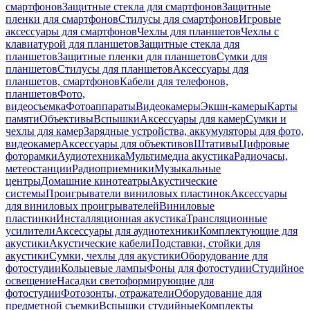
смартфонов
Защитные стекла для смартфонов
Защитные
пленки для смартфонов
Стилусы для смартфонов
Игровые
аксессуары для смартфонов
Чехлы для планшетов
Чехлы с
клавиатурой для планшетов
Защитные стекла для
планшетов
Защитные пленки для планшетов
Сумки для
планшетов
Стилусы для планшетов
Аксессуары для
планшетов, смартфонов
Кабели для телефонов,
планшетов
Фото,
видеосъемка
Фотоаппараты
Видеокамеры
Экшн-камеры
Карты
памяти
Объективы
Вспышки
Аксессуары для камер
Сумки и
чехлы для камер
Зарядные устройства, аккумуляторы для фото,
видеокамер
Аксессуары для объективов
Штативы
Цифровые
фоторамки
Аудиотехника
Мультимедиа акустика
Радиочасы,
метеостанции
Радиоприемники
Музыкальные
центры
Домашние кинотеатры
Акустические
системы
Проигрыватели виниловых пластинок
Аксессуары
для виниловых проигрывателей
Виниловые
пластинки
Инсталляционная акустика
Трансляционные
усилители
Аксессуары для аудиотехники
Комплектующие для
акустики
Акустические кабели
Подставки, стойки для
акустики
Сумки, чехлы для акустики
Оборудование для
фотостудии
Кольцевые лампы
Фоны для фотостудии
Студийное
освещение
Насадки светоформирующие для
фотостудии
Фотозонты, отражатели
Оборудование для
предметной съемки
Вспышки студийные
Комплекты