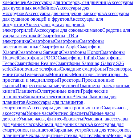
хлебопечек
Аксессуары для тостеров, сэндвичниц
Аксессуары
для кухонных комбайнов
Аксессуары для
мясорубок
Аксессуары для блендеров, миксеров
Аксессуары
для сушилок овощей и фруктов
Аксессуары для
йогуртниц
Аксессуары для аэрогрилей,
электрогрилей
Аксессуары для соковыжималок
Средства для
ухода за техникой
Смартфоны, ТВ и
электроника
Смартфоны
Смартфоны
Смартфоны
восстановленные
Смартфоны Apple
Смартфоны
Xiaomi
Смартфоны Samsung
Смартфоны Honor
Смартфоны
Huawei
Смартфоны POCO
Смартфоны Infinix
Смартфоны
Tecno
Смартфоны Realme
Смартфоны Samsung Galaxy S26
series
Кнопочные телефоны
Складные смартфоны
Телевизоры,
мониторы
Телевизоры
Мониторы
Мониторы-телевизоры
ТВ-
приставки и медиаплееры
Проекторы
Проекционные
экраны
Профессиональные дисплеи
Планшеты, электронные
книги
Планшеты
Электронные книги
Графические
планшеты
Блокноты электронные
Чехлы, бамперы для
планшетов
Аксессуары для планшетов,
смартфонов
Аксессуары для электронных книг
Смарт-часы,
аксессуары
Умные часы
Фитнес-браслеты
Умные часы
детские
Умные часы, фитнес-браслеты
Ремешки, аксессуары
для умных часов
Кабели для умных часов
Аксессуары для
смартфонов, планшетов
Зарядные устройства для телефонов,
планшетов
Чехлы, защитные стекла для телефонов
Чехлы для