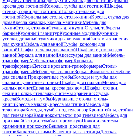
модули
Столешницы для кухни
Мебель для гостиной
Диваны,
кресла для гостиной
Комоды, тумбы для гостиной
Шкафы,
стенки, горки для гостиной
Полки, стеллажи для
гостиной
Журнальные столы, столы-книги
Кресла, стулья для
дома
Кресла-качалки, кресла-маятники
Мебель для
кухни
Столы, столики
Стулья для кухни
Стулья, табуреты
барные
Кухонный гарнитур
Кухонные модули
Кухонные
уголки, диваны
Стульчики для кормления
Системы хранения
для кухни
Мебель для ванной
Тумбы, консоли для
ванной
Шкафы, пеналы для ванной
Шкафчики, полки для
ванной
Зеркала для ванной
Аксессуары для ванной
Мебель-
трансформер
Мебель-трансформер
Кровати-
трансформеры
Детские кроватки-трансформеры
Столы-
трансформеры
Мебель для спальни
Зеркала
Комплекты мебели
для спальни
Прикроватные тумбы
Комоды и тумбы для
спальни
Туалетные столики
Шкафы для спальни
Мебель для
жилых комнат
Диваны, кресла для дома
Шкафы, стенки,
секции
Полки, стеллажи, системы хранения
Стулья,
кресла
Комоды и тумбы
Журнальные столы, столы-
книги
Кресла-качалки, кресла-маятники
Мебель для
телевизора
Комоды, тумбы под телевизор
Кронштейны, стойки
для телевизора
Каминокомплекты под телевизор
Мебель для
прихожей
Секции, тумбы в прихожую
Полки и системы
хранения в прихожую
Вешалки, подставки для
зонтов
Банкетки, скамьи
Ключницы, газетницы
Детская