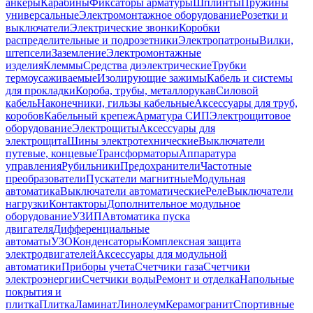
анкеры
Карабины
Фиксаторы арматуры
Шплинты
Пружины
универсальные
Электромонтажное оборудование
Розетки и
выключатели
Электрические звонки
Коробки
распределительные и подрозетники
Электропатроны
Вилки,
штепсели
Заземление
Электромонтажные
изделия
Клеммы
Средства диэлектрические
Трубки
термоусаживаемые
Изолирующие зажимы
Кабель и системы
для прокладки
Короба, трубы, металлорукав
Силовой
кабель
Наконечники, гильзы кабельные
Аксессуары для труб,
коробов
Кабельный крепеж
Арматура СИП
Электрощитовое
оборудование
Электрощиты
Аксессуары для
электрощита
Шины электротехнические
Выключатели
путевые, концевые
Трансформаторы
Аппаратура
управления
Рубильники
Предохранители
Частотные
преобразователи
Пускатели магнитные
Модульная
автоматика
Выключатели автоматические
Реле
Выключатели
нагрузки
Контакторы
Дополнительное модульное
оборудование
УЗИП
Автоматика пуска
двигателя
Дифференциальные
автоматы
УЗО
Конденсаторы
Комплексная защита
электродвигателей
Аксессуары для модульной
автоматики
Приборы учета
Счетчики газа
Счетчики
электроэнергии
Счетчики воды
Ремонт и отделка
Напольные
покрытия и
плитка
Плитка
Ламинат
Линолеум
Керамогранит
Спортивные