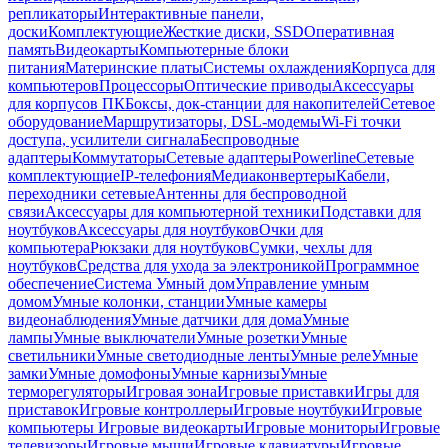
репликаторы
Интерактивные панели,
доски
Комплектующие
Жесткие диски, SSD
Оперативная
память
Видеокарты
Компьютерные блоки
питания
Материнские платы
Системы охлаждения
Корпуса для
компьютеров
Процессоры
Оптические приводы
Аксессуары
для корпусов ПК
Боксы, док-станции для накопителей
Сетевое
оборудование
Маршрутизаторы, DSL-модемы
Wi-Fi точки
доступа, усилители сигнала
Беспроводные
адаптеры
Коммутаторы
Сетевые адаптеры
Powerline
Сетевые
комплектующие
IP-телефония
Медиаконвертеры
Кабели,
переходники сетевые
Антенны для беспроводной
связи
Аксессуары для компьютерной техники
Подставки для
ноутбуков
Аксессуары для ноутбуков
Очки для
компьютера
Рюкзаки для ноутбуков
Сумки, чехлы для
ноутбуков
Средства для ухода за электроникой
Программное
обеспечение
Система Умный дом
Управление умным
домом
Умные колонки, станции
Умные камеры
видеонаблюдения
Умные датчики для дома
Умные
лампы
Умные выключатели
Умные розетки
Умные
светильники
Умные светодиодные ленты
Умные реле
Умные
замки
Умные домофоны
Умные карнизы
Умные
терморегуляторы
Игровая зона
Игровые приставки
Игры для
приставок
Игровые контроллеры
Игровые ноутбуки
Игровые
компьютеры
Игровые видеокарты
Игровые мониторы
Игровые
телевизоры
Игровые мыши
Игровые клавиатуры
Игровые