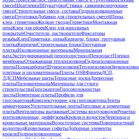
смеси
Шпатлевки
Штукатурки
Стяжки, самонивелирующие
смеси
Строительные смеси, составы
Гидроизоляционные
смеси
Грунтовки
Добавки для строительных смесей
Пены,
клеи, герметики
Жидкие гвозди
Герметики
Монтажная
пена
Клеи для обоев
Клеи для напольных
покрытий
Очистители, растворители
Фиксаторы
резьбы
Клеи
Герметики, пены
Кирпичи, блоки, тротуарная
плитка
Кирпичи
Строительные блоки
Тротуарная
плитка
Изоляционные материалы
Минеральная
вата
Экструдированный пенополистирол
Пенопласт
Пленки,
мембраны
Отражающая теплоизоляция
Гидроизоляционные
ленты
Поликарбонат
Шумоизоляция
Теплоизоляция
Звукоизоляц
плитные и пиломатериалы
Плиты OSB
Фанера
ДСП,
ЛДСП
Мебельные щиты
Террасные доски
Древесные
плиты
Пиломатериалы
Материалы для сухого
строительства
Гипсокартон
Гипсоволокнистые
листы
Цементные плиты
Профили для
гипсокартона
Комплектующие для гипсокартона
Ленты
армирующие
Уплотнительные ленты
Гипсовые и цементные
плиты
Вентиляторы вытяжные
Системы воздуховодов
Решетки
вентиляционные, диффузоры
Кровля и водосток
Черепица и
кровельные материалы
Водосточные системы
Поверхностный
водоотвод
Кровельные софиты
Доборные элементы
кровли
Гидроизоляционные