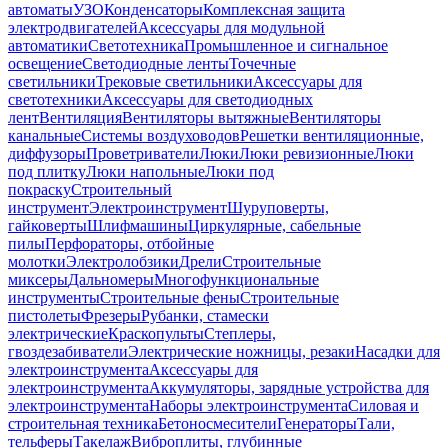
автоматы
УЗО
Конденсаторы
Комплексная защита
электродвигателей
Аксессуары для модульной
автоматики
Светотехника
Промышленное и сигнальное
освещение
Светодиодные ленты
Точечные
светильники
Трековые светильники
Аксессуары для
светотехники
Аксессуары для светодиодных
лент
Вентиляция
Вентиляторы вытяжные
Вентиляторы
канальные
Системы воздуховодов
Решетки вентиляционные,
диффузоры
Проветриватели
Люки
Люки ревизионные
Люки
под плитку
Люки напольные
Люки под
покраску
Строительный
инструмент
Электроинструмент
Шуруповерты,
гайковерты
Шлифмашины
Циркулярные, сабельные
пилы
Перфораторы, отбойные
молотки
Электролобзики
Дрели
Строительные
миксеры
Дальномеры
Многофункциональные
инструменты
Строительные фены
Строительные
пистолеты
Фрезеры
Рубанки, стамески
электрические
Краскопульты
Степлеры,
гвоздезабиватели
Электрические ножницы, резаки
Насадки для
электроинструмента
Аксессуары для
электроинструмента
Аккумуляторы, зарядные устройства для
электроинструмента
Наборы электроинструмента
Силовая и
строительная техника
Бетоносмесители
Генераторы
Тали,
тельферы
Такелаж
Виброплиты, глубинные