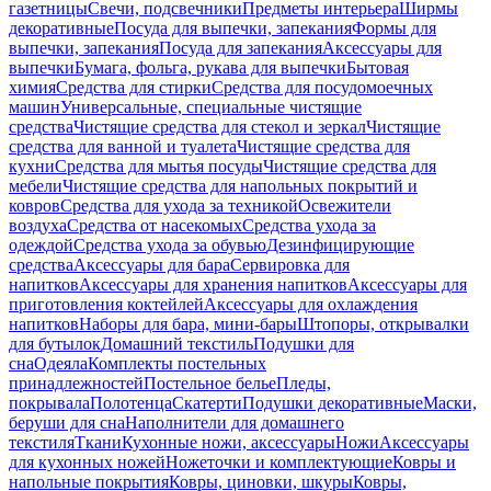
газетницы
Свечи, подсвечники
Предметы интерьера
Ширмы
декоративные
Посуда для выпечки, запекания
Формы для
выпечки, запекания
Посуда для запекания
Аксессуары для
выпечки
Бумага, фольга, рукава для выпечки
Бытовая
химия
Средства для стирки
Средства для посудомоечных
машин
Универсальные, специальные чистящие
средства
Чистящие средства для стекол и зеркал
Чистящие
средства для ванной и туалета
Чистящие средства для
кухни
Средства для мытья посуды
Чистящие средства для
мебели
Чистящие средства для напольных покрытий и
ковров
Средства для ухода за техникой
Освежители
воздуха
Средства от насекомых
Средства ухода за
одеждой
Средства ухода за обувью
Дезинфицирующие
средства
Аксессуары для бара
Сервировка для
напитков
Аксессуары для хранения напитков
Аксессуары для
приготовления коктейлей
Аксессуары для охлаждения
напитков
Наборы для бара, мини-бары
Штопоры, открывалки
для бутылок
Домашний текстиль
Подушки для
сна
Одеяла
Комплекты постельных
принадлежностей
Постельное белье
Пледы,
покрывала
Полотенца
Скатерти
Подушки декоративные
Маски,
беруши для сна
Наполнители для домашнего
текстиля
Ткани
Кухонные ножи, аксессуары
Ножи
Аксессуары
для кухонных ножей
Ножеточки и комплектующие
Ковры и
напольные покрытия
Ковры, циновки, шкуры
Ковры,