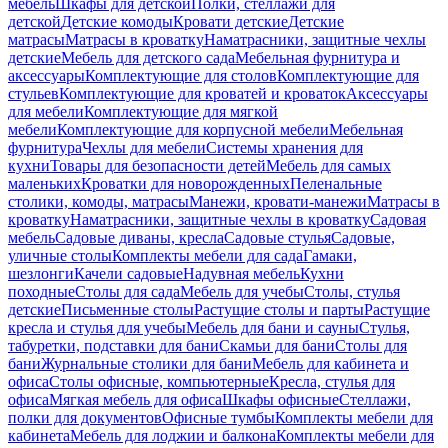
мебель
Шкафы для детской
Полки, стеллажи для
детской
Детские комоды
Кровати детские
Детские
матрасы
Матрасы в кроватку
Наматрасники, защитные чехлы
детские
Мебель для детского сада
Мебельная фурнитура и
аксессуары
Комплектующие для столов
Комплектующие для
стульев
Комплектующие для кроватей и кроваток
Аксессуары
для мебели
Комплектующие для мягкой
мебели
Комплектующие для корпусной мебели
Мебельная
фурнитура
Чехлы для мебели
Системы хранения для
кухни
Товары для безопасности детей
Мебель для самых
маленьких
Кроватки для новорожденных
Пеленальные
столики, комоды, матрасы
Манежи, кровати-манежи
Матрасы в
кроватку
Наматрасники, защитные чехлы в кроватку
Садовая
мебель
Садовые диваны, кресла
Садовые стулья
Садовые,
уличные столы
Комплекты мебели для сада
Гамаки,
шезлонги
Качели садовые
Надувная мебель
Кухни
походные
Столы для сада
Мебель для учебы
Столы, стулья
детские
Письменные столы
Растущие столы и парты
Растущие
кресла и стулья для учебы
Мебель для бани и сауны
Стулья,
табуретки, подставки для бани
Скамьи для бани
Столы для
бани
Журнальные столики для бани
Мебель для кабинета и
офиса
Столы офисные, компьютерные
Кресла, стулья для
офиса
Мягкая мебель для офиса
Шкафы офисные
Стеллажи,
полки для документов
Офисные тумбы
Комплекты мебели для
кабинета
Мебель для лоджии и балкона
Комплекты мебели для