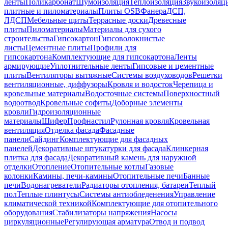
ленты
Поликарбонат
Шумоизоляция
Теплоизоляция
Звукоизоляц
плитные и пиломатериалы
Плиты OSB
Фанера
ДСП,
ЛДСП
Мебельные щиты
Террасные доски
Древесные
плиты
Пиломатериалы
Материалы для сухого
строительства
Гипсокартон
Гипсоволокнистые
листы
Цементные плиты
Профили для
гипсокартона
Комплектующие для гипсокартона
Ленты
армирующие
Уплотнительные ленты
Гипсовые и цементные
плиты
Вентиляторы вытяжные
Системы воздуховодов
Решетки
вентиляционные, диффузоры
Кровля и водосток
Черепица и
кровельные материалы
Водосточные системы
Поверхностный
водоотвод
Кровельные софиты
Доборные элементы
кровли
Гидроизоляционные
материалы
Шифер
Профнастил
Рулонная кровля
Кровельная
вентиляция
Отделка фасада
Фасадные
панели
Сайдинг
Комплектующие для фасадных
панелей
Декоративные штукатурки для фасада
Клинкерная
плитка для фасада
Декоративный камень для наружной
отделки
Отопление
Отопительные котлы
Газовые
колонки
Камины, печи-камины
Отопительные печи
Банные
печи
Водонагреватели
Радиаторы отопления, батареи
Теплый
пол
Теплые плинтусы
Системы антиобледенения
Управление
климатической техникой
Комплектующие для отопительного
оборудования
Стабилизаторы напряжения
Насосы
циркуляционные
Регулирующая арматура
Отвод и подвод