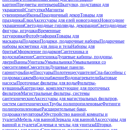
картин
Предметы интерьера
Шкатулки, подставки для
украшений
Статуэтки
Магниты
сувенирные
Иконы
Праздничный декор
Товары для
праздника
Елки
Аксессуары для елей новогодних
Новогодние
украшения
Светодиодные гирлянды, декорации
Светодиодные
фигуры, игрушки
Временные
татуировки
Фотобутафория
Товары для
маскарада
Подарки
Подарки, подарочные наборы
Подарочные
наборы косметики для лица и тела
Наборы для
бритья
Оформление подарков
Сантехника и
водоснабжение
Сантехника
Душевые кабины, поддоны,
двери
Ванны
Унитазы
Умывальники
Умывальники со
смесителями
Смесители
Душевые панели,
гарнитуры
Биде
Писсуары
Полотенцесушители
Спа-бассейны с
гидромассажем
Водоснабжение
Водонагреватели
Бытовые
насосы
Проточные фильтры для воды
Фильтры-
кувшины
Картриджи, комплектующие для проточных
фильтров
Магистральные фильтры, системы
сантехнические
Аксессуары для магистральных фильтров,
систем сантехнических
Трубы полипропиленовые
Фитинги
полипропиленовые
Расширительные баки,
гидроаккумуляторы
Обустройство ванной комнаты и
туалета
Мебель для ванной
Зеркала для ванной
Аксессуары для
ванной и туалета
Сиденья и чехлы для унитаза
Шторки,
карнизы для ванны
Стеклянные, пластиковые шторки для