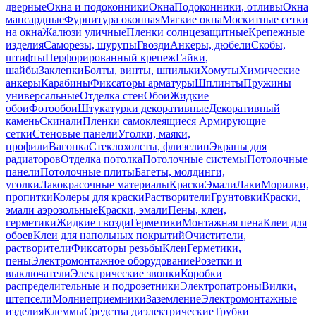
дверные
Окна и подоконники
Окна
Подоконники, отливы
Окна
мансардные
Фурнитура оконная
Мягкие окна
Москитные сетки
на окна
Жалюзи уличные
Пленки солнцезащитные
Крепежные
изделия
Саморезы, шурупы
Гвозди
Анкеры, дюбели
Скобы,
штифты
Перфорированный крепеж
Гайки,
шайбы
Заклепки
Болты, винты, шпильки
Хомуты
Химические
анкеры
Карабины
Фиксаторы арматуры
Шплинты
Пружины
универсальные
Отделка стен
Обои
Жидкие
обои
Фотообои
Штукатурки декоративные
Декоративный
камень
Скинали
Пленки самоклеящиеся
Армирующие
сетки
Стеновые панели
Уголки, маяки,
профили
Вагонка
Стеклохолсты, флизелин
Экраны для
радиаторов
Отделка потолка
Потолочные системы
Потолочные
панели
Потолочные плиты
Багеты, молдинги,
уголки
Лакокрасочные материалы
Краски
Эмали
Лаки
Морилки,
пропитки
Колеры для краски
Растворители
Грунтовки
Краски,
эмали аэрозольные
Краски, эмали
Пены, клеи,
герметики
Жидкие гвозди
Герметики
Монтажная пена
Клеи для
обоев
Клеи для напольных покрытий
Очистители,
растворители
Фиксаторы резьбы
Клеи
Герметики,
пены
Электромонтажное оборудование
Розетки и
выключатели
Электрические звонки
Коробки
распределительные и подрозетники
Электропатроны
Вилки,
штепсели
Молниеприемники
Заземление
Электромонтажные
изделия
Клеммы
Средства диэлектрические
Трубки