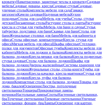
кроватку
Наматрасники, защитные чехлы в кроватку
Садовая
мебель
Садовые диваны, кресла
Садовые стулья
Садовые,
уличные столы
Комплекты мебели для сада
Гамаки,
шезлонги
Качели садовые
Надувная мебель
Кухни
походные
Столы для сада
Мебель для учебы
Столы, стулья
детские
Письменные столы
Растущие столы и парты
Растущие
кресла и стулья для учебы
Мебель для бани и сауны
Стулья,
табуретки, подставки для бани
Скамьи для бани
Столы для
бани
Журнальные столики для бани
Мебель для кабинета и
офиса
Столы офисные, компьютерные
Кресла, стулья для
офиса
Мягкая мебель для офиса
Шкафы офисные
Стеллажи,
полки для документов
Офисные тумбы
Комплекты мебели для
кабинета
Мебель для лоджии и балкона
Комплекты мебели для
балкона, лоджии
Кресла-мешки для балкона
Кресла подвесные,
стулья садовые
Столы для балкона, лоджии
Шкафы для
балкона, лоджии
Дверцы жалюзийные
Системы хранения для
балкона, лоджии
Журнальные столы, столы-книги
Тумбы для
балкона, лоджии
Кресла-качалки, кресла-маятники
Стулья для
балкона, лоджии
Кресла, пуфы для балкона,
лоджии
Компактные столы для балкона, лоджии
Товары для
дома, бакалея
Освещение
Люстры, потолочные
светильники
Торшеры
Прикроватные лампы,
ночники
Настольные лампы
Споты
Настенные светильники,
бра
Точечные светильники
Трековые светильники
Уличные
светильники, фонари, бра
Лампы
Освещение для картин,