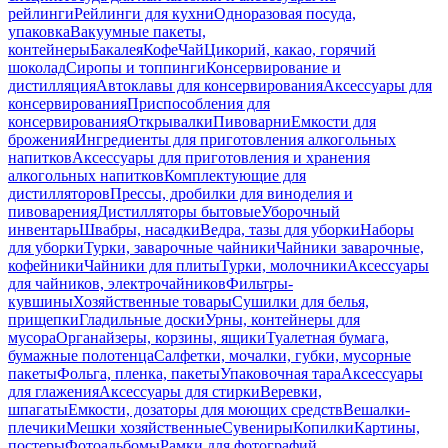
рейлинги
Рейлинги для кухни
Одноразовая посуда,
упаковка
Вакуумные пакеты,
контейнеры
Бакалея
Кофе
Чай
Цикорий, какао, горячий
шоколад
Сиропы и топпинги
Консервирование и
дистилляция
Автоклавы для консервирования
Аксессуары для
консервирования
Приспособления для
консервирования
Открывалки
Пивоварни
Емкости для
брожения
Ингредиенты для приготовления алкогольных
напитков
Аксессуары для приготовления и хранения
алкогольных напитков
Комплектующие для
дистилляторов
Прессы, дробилки для виноделия и
пивоварения
Дистилляторы бытовые
Уборочный
инвентарь
Швабры, насадки
Ведра, тазы для уборки
Наборы
для уборки
Турки, заварочные чайники
Чайники заварочные,
кофейники
Чайники для плиты
Турки, молочники
Аксессуары
для чайников, электрочайников
Фильтры-
кувшины
Хозяйственные товары
Сушилки для белья,
прищепки
Гладильные доски
Урны, контейнеры для
мусора
Органайзеры, корзины, ящики
Туалетная бумага,
бумажные полотенца
Салфетки, мочалки, губки, мусорные
пакеты
Фольга, пленка, пакеты
Упаковочная тара
Аксессуары
для глажения
Аксессуары для стирки
Веревки,
шпагаты
Емкости, дозаторы для моющих средств
Вешалки-
плечики
Мешки хозяйственные
Сувениры
Копилки
Картины,
постеры
Фотоальбомы
Рамки для фотографий,