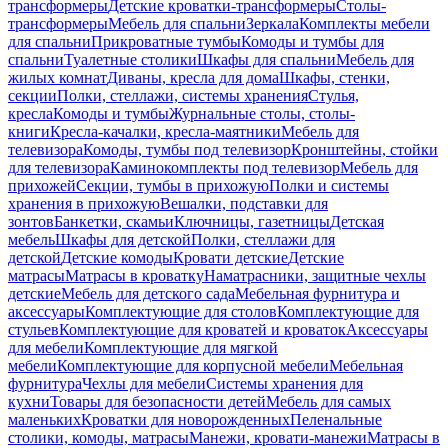
трансформеры
Детские кроватки-трансформеры
Столы-
трансформеры
Мебель для спальни
Зеркала
Комплекты мебели
для спальни
Прикроватные тумбы
Комоды и тумбы для
спальни
Туалетные столики
Шкафы для спальни
Мебель для
жилых комнат
Диваны, кресла для дома
Шкафы, стенки,
секции
Полки, стеллажи, системы хранения
Стулья,
кресла
Комоды и тумбы
Журнальные столы, столы-
книги
Кресла-качалки, кресла-маятники
Мебель для
телевизора
Комоды, тумбы под телевизор
Кронштейны, стойки
для телевизора
Каминокомплекты под телевизор
Мебель для
прихожей
Секции, тумбы в прихожую
Полки и системы
хранения в прихожую
Вешалки, подставки для
зонтов
Банкетки, скамьи
Ключницы, газетницы
Детская
мебель
Шкафы для детской
Полки, стеллажи для
детской
Детские комоды
Кровати детские
Детские
матрасы
Матрасы в кроватку
Наматрасники, защитные чехлы
детские
Мебель для детского сада
Мебельная фурнитура и
аксессуары
Комплектующие для столов
Комплектующие для
стульев
Комплектующие для кроватей и кроваток
Аксессуары
для мебели
Комплектующие для мягкой
мебели
Комплектующие для корпусной мебели
Мебельная
фурнитура
Чехлы для мебели
Системы хранения для
кухни
Товары для безопасности детей
Мебель для самых
маленьких
Кроватки для новорожденных
Пеленальные
столики, комоды, матрасы
Манежи, кровати-манежи
Матрасы в