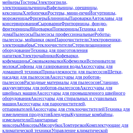
мейкеры
Тостеры
Электрогрили,
электрошашлычницы
Вафельницы, орешницы,
кексницы
Хлебопечки
Ростеры, мини-печи
Йогуртницы,
мороженицы
Фризеры
Блинницы
Пароварки
Автоклавы для
консервирования
Сыроварни
Фритюрницы, фондю-
фритюрницы
Яйцеварки
Попкорницы
Техника для
дома
Пылесосы
Пылесосы профессиональные
Роботы-
пылесосы, мойщики окон
Пароочистители
Электровеники,
электрошвабры
Стеклоочистители
Стерилизационное
оборудование
Техника для приготовления
напитков
Электрочайники
Кофеварки,
кофемашины
Соковыжималки
Кофемолки
Вспениватели
молока
Сифоны для газирования воды
Аксессуары для
домашней техники
Принадлежности для пылесосов
Щетки,
насадки для пылесосов
Аксессуары для роботов-
пылесосов
Расходные материалы для пылесосов
Станции,
аккумуляторы для роботов-пылесосов
Аксессуары для
швейных машин
Аксессуары для промышленного швейного
оборудования
Аксессуары для стиральных и сушильных
машин
Аксессуары для пароочистителей,
отпаривателей
Аксессуары для стеклоочистителей
Техника для
измельчения продуктов
Блендеры
Кухонные комбайны,
измельчители
Планетарные
миксеры
Миксеры
Мясорубки
Ломтерезки
Комплектующие для
климатической техники
Управление климатической