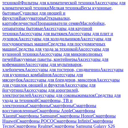
техникой
Фильтры для климатической техники
Аксессуары для
климатической техники
Мелкая техника
Весы кухонные,
бытовые
Сушилки для овощей и
фруктов
Вакууматоры
Открывалки,
картофелечистки
Проращиватели семян
Маслобойки,
сепараторы бытовые
Аксессуары для крупной
техники
Аксессуары для вытяжек
Аксессуары для плит и
духовок
Аксессуары для холодильников
Аксессуары для
посудомоечных машин
Средства для посудомоечных
машин
Средства для ухода за техникой
Аксессуары для
кухонной техники
Аксессуары для микроволновых
печей
Вакуумные пакеты, контейнеры
Аксессуары для
кофемашин
Аксессуары для мультиварок,
хлебопечек
Аксессуары для тостеров, сэндвичниц
Аксессуары
для кухонных комбайнов
Аксессуары для
мясорубок
Аксессуары для блендеров, миксеров
Аксессуары
для сушилок овощей и фруктов
Аксессуары для
йогуртниц
Аксессуары для аэрогрилей,
электрогрилей
Аксессуары для соковыжималок
Средства для
ухода за техникой
Смартфоны, ТВ и
электроника
Смартфоны
Смартфоны
Смартфоны
восстановленные
Смартфоны Apple
Смартфоны
Xiaomi
Смартфоны Samsung
Смартфоны Honor
Смартфоны
Huawei
Смартфоны POCO
Смартфоны Infinix
Смартфоны
Tecno
Смартфоны Realme
Смартфоны Samsung Galaxy S26