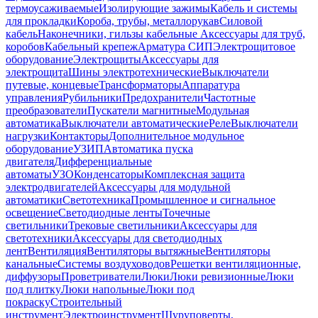
термоусаживаемые
Изолирующие зажимы
Кабель и системы
для прокладки
Короба, трубы, металлорукав
Силовой
кабель
Наконечники, гильзы кабельные
Аксессуары для труб,
коробов
Кабельный крепеж
Арматура СИП
Электрощитовое
оборудование
Электрощиты
Аксессуары для
электрощита
Шины электротехнические
Выключатели
путевые, концевые
Трансформаторы
Аппаратура
управления
Рубильники
Предохранители
Частотные
преобразователи
Пускатели магнитные
Модульная
автоматика
Выключатели автоматические
Реле
Выключатели
нагрузки
Контакторы
Дополнительное модульное
оборудование
УЗИП
Автоматика пуска
двигателя
Дифференциальные
автоматы
УЗО
Конденсаторы
Комплексная защита
электродвигателей
Аксессуары для модульной
автоматики
Светотехника
Промышленное и сигнальное
освещение
Светодиодные ленты
Точечные
светильники
Трековые светильники
Аксессуары для
светотехники
Аксессуары для светодиодных
лент
Вентиляция
Вентиляторы вытяжные
Вентиляторы
канальные
Системы воздуховодов
Решетки вентиляционные,
диффузоры
Проветриватели
Люки
Люки ревизионные
Люки
под плитку
Люки напольные
Люки под
покраску
Строительный
инструмент
Электроинструмент
Шуруповерты,