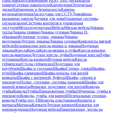
Flash накопители
Внешние HDD, SSD диски
Карты
памяти
Сетевые накопители
Картридеры
Оптические
диски
Наблюдение и безопасность
Камеры
видеонаблюдения
Аксессуары для CCTV
Домофоны,
вызывные панели
Датчики для дома
Охранные системы,
сигнализации
Системы контроля и управления
доступом
Металлодетекторы
Мебель
Мягкая мебель
Диваны,
тахты
Диваны прямые
Диваны угловые
Диваны П-
образные
Кухонные уголки, диваны
Диваны
модульные
Детские диваны
Диваны садовые
Комплекты мягкой
мебели
Бескаркасные кресла-мешки и диваны
Надувные
диваны
Кресла
Кресла
Кресла-мешки и пуфы
Кресла-качалки,
кресла-маятники
Детские кресла, пуфы
Надувные кресла
Пуфы,
оттоманки
Кресла-кровати
Игровая мебель
Кресла
геймерские
Столы геймерские
Подставки для
ноутбуков
Шкафы и стеллажи
Шкафы
Стенки, горки
Шкафы-
купе
Шкафы-гармошки
Шкафы-пеналы для жилой
комнаты
Шкафы с витриной, буфеты
Шкафы, секции в
прихожую
Полки, стеллажи, системы хранения
Шкафы для
ванной комнаты
Вешалки, подставки для зонтов
Комоды,
тумбы
Комоды
Тумбы
Прикроватные тумбы
Обувницы, тумбы в
прихожую
Комоды, тумбы для ванной
Пеленальные столики,
комоды
Тумбы под ТВ
Комоды пластиковые
Кровати и
матрасы
Матрасы
Кровати
Детские кровати
Кроватки для
новорожденных
Надувная мебель
Наматрасники, чехлы на