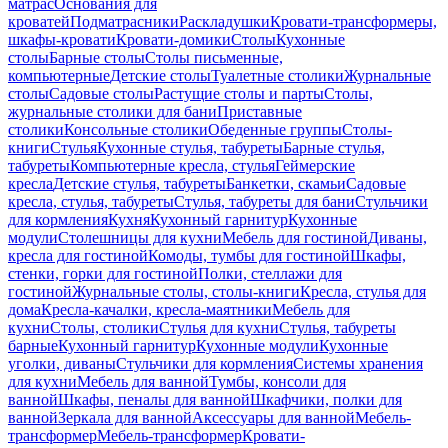
матрас
Основания для
кроватей
Подматрасники
Раскладушки
Кровати-трансформеры,
шкафы-кровати
Кровати-домики
Столы
Кухонные
столы
Барные столы
Столы письменные,
компьютерные
Детские столы
Туалетные столики
Журнальные
столы
Садовые столы
Растущие столы и парты
Столы,
журнальные столики для бани
Приставные
столики
Консольные столики
Обеденные группы
Столы-
книги
Стулья
Кухонные стулья, табуреты
Барные стулья,
табуреты
Компьютерные кресла, стулья
Геймерские
кресла
Детские стулья, табуреты
Банкетки, скамьи
Садовые
кресла, стулья, табуреты
Стулья, табуреты для бани
Стульчики
для кормления
Кухня
Кухонный гарнитур
Кухонные
модули
Столешницы для кухни
Мебель для гостиной
Диваны,
кресла для гостиной
Комоды, тумбы для гостиной
Шкафы,
стенки, горки для гостиной
Полки, стеллажи для
гостиной
Журнальные столы, столы-книги
Кресла, стулья для
дома
Кресла-качалки, кресла-маятники
Мебель для
кухни
Столы, столики
Стулья для кухни
Стулья, табуреты
барные
Кухонный гарнитур
Кухонные модули
Кухонные
уголки, диваны
Стульчики для кормления
Системы хранения
для кухни
Мебель для ванной
Тумбы, консоли для
ванной
Шкафы, пеналы для ванной
Шкафчики, полки для
ванной
Зеркала для ванной
Аксессуары для ванной
Мебель-
трансформер
Мебель-трансформер
Кровати-