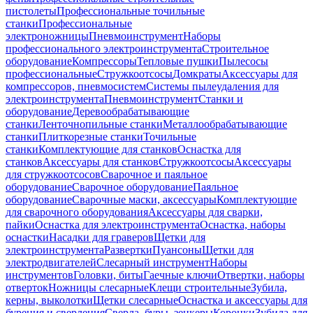
пистолеты
Профессиональные точильные
станки
Профессиональные
электроножницы
Пневмоинструмент
Наборы
профессионального электроинструмента
Строительное
оборудование
Компрессоры
Тепловые пушки
Пылесосы
профессиональные
Стружкоотсосы
Домкраты
Аксессуары для
компрессоров, пневмосистем
Системы пылеудаления для
электроинструмента
Пневмоинструмент
Станки и
оборудование
Деревообрабатывающие
станки
Ленточнопильные станки
Металлообрабатывающие
станки
Плиткорезные станки
Точильные
станки
Комплектующие для станков
Оснастка для
станков
Аксессуары для станков
Стружкоотсосы
Аксессуары
для стружкоотсосов
Сварочное и паяльное
оборудование
Сварочное оборудование
Паяльное
оборудование
Сварочные маски, аксессуары
Комплектующие
для сварочного оборудования
Аксессуары для сварки,
пайки
Оснастка для электроинструмента
Оснастка, наборы
оснастки
Насадки для граверов
Щетки для
электроинструмента
Развертки
Пуансоны
Щетки для
электродвигателей
Слесарный инструмент
Наборы
инструментов
Головки, биты
Гаечные ключи
Отвертки, наборы
отверток
Ножницы слесарные
Клещи строительные
Зубила,
керны, выколотки
Щетки слесарные
Оснастка и аксессуары для
бурения и сверления
Сверла, буры, зенкеры
Коронки
Зубила для