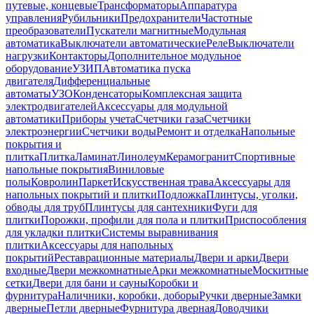
путевые, концевые
Трансформаторы
Аппаратура
управления
Рубильники
Предохранители
Частотные
преобразователи
Пускатели магнитные
Модульная
автоматика
Выключатели автоматические
Реле
Выключатели
нагрузки
Контакторы
Дополнительное модульное
оборудование
УЗИП
Автоматика пуска
двигателя
Дифференциальные
автоматы
УЗО
Конденсаторы
Комплексная защита
электродвигателей
Аксессуары для модульной
автоматики
Приборы учета
Счетчики газа
Счетчики
электроэнергии
Счетчики воды
Ремонт и отделка
Напольные
покрытия и
плитка
Плитка
Ламинат
Линолеум
Керамогранит
Спортивные
напольные покрытия
Виниловые
полы
Ковролин
Паркет
Искусственная трава
Аксессуары для
напольных покрытий и плитки
Подложка
Плинтусы, уголки,
обводы для труб
Плинтусы для сантехники
Фуги для
плитки
Порожки, профили для пола и плитки
Приспособления
для укладки плитки
Системы выравнивания
плитки
Аксессуары для напольных
покрытий
Реставрационные материалы
Двери и арки
Двери
входные
Двери межкомнатные
Арки межкомнатные
Москитные
сетки
Двери для бани и сауны
Коробки и
фурнитура
Наличники, коробки, доборы
Ручки дверные
Замки
дверные
Петли дверные
Фурнитура дверная
Доводчики