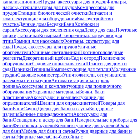
канализационные
Пруды, аксессуары для прудов
Фильтры,
насосы, стерилизаторы для прудов
Компрессоры для
прудов
Станции биологической очистки
Запчасти и
комплектующие для оборудования
Благоустройство
участка
Дачные дома
Беседки
Бани
Хозблоки и
сараи
Аксессуары для озеленения сада
Декор для сада
Почтовые
ящики, таблички
Козырьки
Скворечники, кормушки для
птиц
Домики для насекомых
Фонтаны, скульптуры для
сада
Пруды, аксессуары для прудов
Уличные
обогреватели
Уличные светильники
Противогололедные
реагенты
Декоративный щебень
Сад и огород
Поливочное
оборудование
Садовые опрыскиватели
Шланги для дома и
сада
Парники
Теплицы
Комплектующие для теплиц
Модульные
грядки
Садовые компостеры
Уничтожители, отпугиватели
насекомых и грызунов
Автоматизация и контроль
полива
Аксессуары и комплектующие для поливочного
оборудования
Укрывные материалы
Бочки, баки
пластиковые
Аксессуары и комплектующие для
опрыскивателей
Шланги для опрыскивателей
Товары для
бани
Бани
Сауны
Двери для бани и сауны
Бондарные
изделия
Банные принадлежности
Аксессуары для
бани
Оснащение и декор для бани
Измерительные приборы для
бани
Фитобочки, купели
Комплектующие для купелей
Окна
для бани
Мебель для бани и сауны
Ручки дверные для бани и
сауны
Эфирные масла
Спа-бассейны с