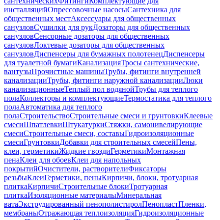
сантехнических
Фитинги
Комплектующие для
инсталляций
Опрессовочные насосы
Сантехника для
общественных мест
Аксессуары для общественных
санузлов
Сушилки для рук
Дозаторы для общественных
санузлов
Сенсорные дозаторы для общественных
санузлов
Локтевые дозаторы для общественных
санузлов
Диспенсеры для бумажных полотенец
Диспенсеры
для туалетной бумаги
Канализация
Тросы сантехнические,
вантузы
Прочистные машины
Трубы, фитинги внутренней
канализации
Трубы, фитинги наружной канализации
Люки
канализационные
Теплый пол водяной
Трубы для теплого
пола
Коллекторы и комплектующие
Термостатика для теплого
пола
Автоматика для теплого
пола
Строительство
Строительные смеси и грунтовки
Клеевые
смеси
Шпатлевки
Штукатурки
Стяжки, самонивелирующие
смеси
Строительные смеси, составы
Гидроизоляционные
смеси
Грунтовки
Добавки для строительных смесей
Пены,
клеи, герметики
Жидкие гвозди
Герметики
Монтажная
пена
Клеи для обоев
Клеи для напольных
покрытий
Очистители, растворители
Фиксаторы
резьбы
Клеи
Герметики, пены
Кирпичи, блоки, тротуарная
плитка
Кирпичи
Строительные блоки
Тротуарная
плитка
Изоляционные материалы
Минеральная
вата
Экструдированный пенополистирол
Пенопласт
Пленки,
мембраны
Отражающая теплоизоляция
Гидроизоляционные