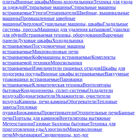
плиты
Винные шкафы
Мини-холодильники
Техника для ухода
за одеждой
Стиральные машины
Стиральные машины
встраиваемые
Утюги
Отпариватели
Швейные, вышивальные
машины
Промышленные швейные
машины
Оверлоки
Сушильные машины, шкафы
Гладильные
системы, прессы
Машинки для удаления катышков
Сушилки
для обуви
Встраиваемая техника, оборудование
Варочные
панели
Духовые шкафы
Холодильники
встраиваемые
Посудомоечные машины
встраиваемые
Микроволновые печи
встраиваемые
Кофемашины встраиваемые
Комплекты
встраиваемой техники
Морозильники
встраиваемые
Измельчители пищевых отходов
Шкафы для
подогрева посуды
Винные шкафы встраиваемые
Вакуумные
упаковщики встраиваемые
Пароварки
встраиваемые
Климатическая техника
Вентиляторы
бытовые
Кондиционеры, сплит-системы
Охладители
воздуха
Водонагреватели
Увлажнители, очистители
воздуха
Камины, печи-камины
Обогреватели
Тепловые
завесы
Тепловые
пушки
Биокамины
Проветриватели
Отопительные печи
Банные
печи
Порталы для каминов
Вентиляторы вытяжные
Метеостанции
Газовые баллоны бытовые
Техника для
приготовления еды
Аэрогрили
Микроволновые
печи
Мультиварки
Сэндвичницы, хот-дог