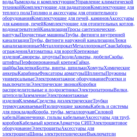
воды
Дымоходы и комплектующие
Управление климатической
техникой
Комплектующие для радиаторов
Комплектующие для
теплого пола
Топливо и аксессуары для отопительного
оборудования
Комплектующие для печей, каминов
Аксессуары
для каминов, печей
Комплектующие для отопительных котлов,
водонагревателей
Канализация
Тросы сантехнические,
вантузы
Прочистные машины
Трубы, фитинги внутренней
канализации
Трубы, фитинги наружной канализации
Люки
канализационные
Металлопрокат
Металлопрокат
Сваи
Заборы,
ограждения
Автоматика для ворот
Крепежные
изделия
Саморезы, шурупы
Гвозди
Анкеры, дюбели
Скобы,
штифты
Перфорированный крепеж
Гайки,
шайбы
Заклепки
Болты, винты, шпильки
Хомуты
Химические
анкеры
Карабины
Фиксаторы арматуры
Шплинты
Пружины
универсальные
Электромонтажное оборудование
Розетки и
выключатели
Электрические звонки
Коробки
распределительные и подрозетники
Электропатроны
Вилки,
штепсели
Заземление
Электромонтажные
изделия
Клеммы
Средства диэлектрические
Трубки
термоусаживаемые
Изолирующие зажимы
Кабель и системы
для прокладки
Короба, трубы, металлорукав
Силовой
кабель
Наконечники, гильзы кабельные
Аксессуары для труб,
коробов
Кабельный крепеж
Арматура СИП
Электрощитовое
оборудование
Электрощиты
Аксессуары для
электрощита
Шины электротехнические
Выключатели