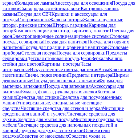
зеркал
Кольцевые лампы
Аксессуары для освещения
Посуда для
готовки
Сковороды, сотейники, воки
Кастрюли, ковши,
казаны
Посуда для СВЧ
Крышки и аксессуары для
посуды
Гастроемкости
Жалюзи, шторы
Жалюзи, рулонные
шторы, римские шторы
Шторы, гардины
Карнизы для
штор
Комплектующие для штор, карнизов, жалюзи
Пленки для
окон
Электроприводные солнцезащитные системы
Столовая
посуда, сервировка
Посуда для напитков
Посуда для горячих
напитков
Посуда для подачи и хранения напитков
Столовые
приборы
Столовая посуда
Посуда для сервировки
Предметы
сервировки
Детская столовая посуда
Декор
Зеркала
Кашпо,
стойки для цветов
Картины, постеры
Часы
интерьерные
Искусственные цветы, растения
Вазы
Ключницы,
газетницы
Свечи, подсвечники
Предметы интерьера
Ширмы
декоративные
Посуда для выпечки, запекания
Формы для
выпечки, запекания
Посуда для запекания
Аксессуары для
выпечки
Бумага, фольга, рукава для выпечки
Бытовая
химия
Средства для стирки
Средства для посудомоечных
машин
Универсальные, специальные чистящие
средства
Чистящие средства для стекол и зеркал
Чистящие
средства для ванной и туалета
Чистящие средства для
кухни
Средства для мытья посуды
Чистящие средства для
мебели
Чистящие средства для напольных покрытий и
ковров
Средства для ухода за техникой
Освежители
воздуха
Средства от насекомых
Средства ухода за