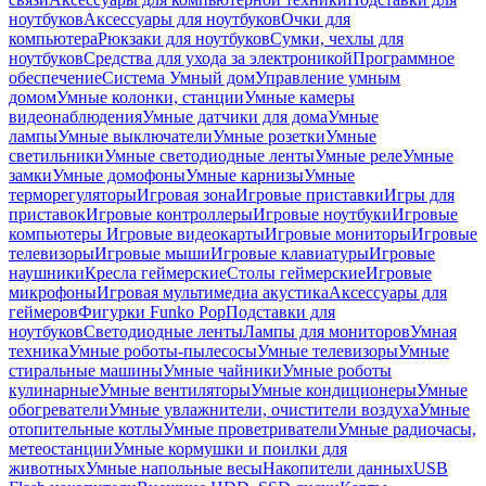
ноутбуков
Аксессуары для ноутбуков
Очки для
компьютера
Рюкзаки для ноутбуков
Сумки, чехлы для
ноутбуков
Средства для ухода за электроникой
Программное
обеспечение
Система Умный дом
Управление умным
домом
Умные колонки, станции
Умные камеры
видеонаблюдения
Умные датчики для дома
Умные
лампы
Умные выключатели
Умные розетки
Умные
светильники
Умные светодиодные ленты
Умные реле
Умные
замки
Умные домофоны
Умные карнизы
Умные
терморегуляторы
Игровая зона
Игровые приставки
Игры для
приставок
Игровые контроллеры
Игровые ноутбуки
Игровые
компьютеры
Игровые видеокарты
Игровые мониторы
Игровые
телевизоры
Игровые мыши
Игровые клавиатуры
Игровые
наушники
Кресла геймерские
Столы геймерские
Игровые
микрофоны
Игровая мультимедиа акустика
Аксессуары для
геймеров
Фигурки Funko Pop
Подставки для
ноутбуков
Светодиодные ленты
Лампы для мониторов
Умная
техника
Умные роботы-пылесосы
Умные телевизоры
Умные
стиральные машины
Умные чайники
Умные роботы
кулинарные
Умные вентиляторы
Умные кондиционеры
Умные
обогреватели
Умные увлажнители, очистители воздуха
Умные
отопительные котлы
Умные проветриватели
Умные радиочасы,
метеостанции
Умные кормушки и поилки для
животных
Умные напольные весы
Накопители данных
USB