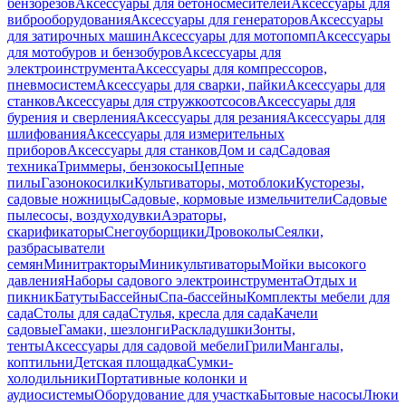
бензорезов
Аксессуары для бетоносмесителей
Аксессуары для
виброоборудования
Аксессуары для генераторов
Аксессуары
для затирочных машин
Аксессуары для мотопомп
Аксессуары
для мотобуров и бензобуров
Аксессуары для
электроинструмента
Аксессуары для компрессоров,
пневмосистем
Аксессуары для сварки, пайки
Аксессуары для
станков
Аксессуары для стружкоотсосов
Аксессуары для
бурения и сверления
Аксессуары для резания
Аксессуары для
шлифования
Аксессуары для измерительных
приборов
Аксессуары для станков
Дом и сад
Садовая
техника
Триммеры, бензокосы
Цепные
пилы
Газонокосилки
Культиваторы, мотоблоки
Кусторезы,
садовые ножницы
Садовые, кормовые измельчители
Садовые
пылесосы, воздуходувки
Аэраторы,
скарификаторы
Снегоуборщики
Дровоколы
Сеялки,
разбрасыватели
семян
Минитракторы
Миникультиваторы
Мойки высокого
давления
Наборы садового электроинструмента
Отдых и
пикник
Батуты
Бассейны
Спа-бассейны
Комплекты мебели для
сада
Столы для сада
Стулья, кресла для сада
Качели
садовые
Гамаки, шезлонги
Раскладушки
Зонты,
тенты
Аксессуары для садовой мебели
Грили
Мангалы,
коптильни
Детская площадка
Сумки-
холодильники
Портативные колонки и
аудиосистемы
Оборудование для участка
Бытовые насосы
Люки