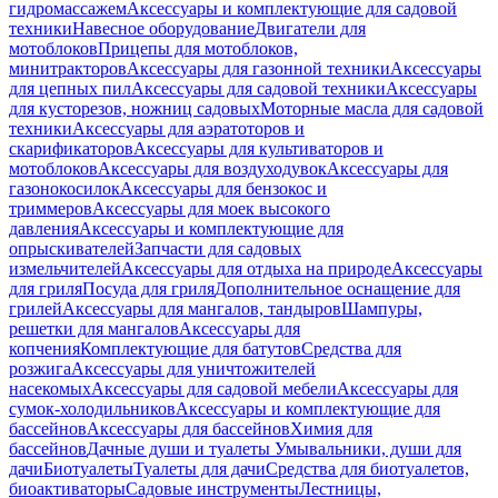
гидромассажем
Аксессуары и комплектующие для садовой
техники
Навесное оборудование
Двигатели для
мотоблоков
Прицепы для мотоблоков,
минитракторов
Аксессуары для газонной техники
Аксессуары
для цепных пил
Аксессуары для садовой техники
Аксессуары
для кусторезов, ножниц садовых
Моторные масла для садовой
техники
Аксессуары для аэратоторов и
скарификаторов
Аксессуары для культиваторов и
мотоблоков
Аксессуары для воздуходувок
Аксессуары для
газонокосилок
Аксессуары для бензокос и
триммеров
Аксессуары для моек высокого
давления
Аксессуары и комплектующие для
опрыскивателей
Запчасти для садовых
измельчителей
Аксессуары для отдыха на природе
Аксессуары
для гриля
Посуда для гриля
Дополнительное оснащение для
грилей
Аксессуары для мангалов, тандыров
Шампуры,
решетки для мангалов
Аксессуары для
копчения
Комплектующие для батутов
Средства для
розжига
Аксессуары для уничтожителей
насекомых
Аксессуары для садовой мебели
Аксессуары для
сумок-холодильников
Аксессуары и комплектующие для
бассейнов
Аксессуары для бассейнов
Химия для
бассейнов
Дачные души и туалеты
Умывальники, души для
дачи
Биотуалеты
Туалеты для дачи
Средства для биотуалетов,
биоактиваторы
Садовые инструменты
Лестницы,