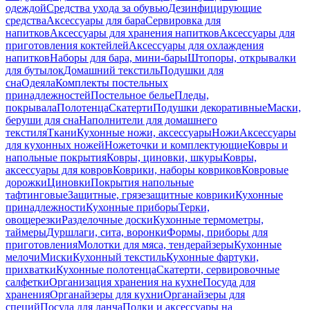
одеждой
Средства ухода за обувью
Дезинфицирующие
средства
Аксессуары для бара
Сервировка для
напитков
Аксессуары для хранения напитков
Аксессуары для
приготовления коктейлей
Аксессуары для охлаждения
напитков
Наборы для бара, мини-бары
Штопоры, открывалки
для бутылок
Домашний текстиль
Подушки для
сна
Одеяла
Комплекты постельных
принадлежностей
Постельное белье
Пледы,
покрывала
Полотенца
Скатерти
Подушки декоративные
Маски,
беруши для сна
Наполнители для домашнего
текстиля
Ткани
Кухонные ножи, аксессуары
Ножи
Аксессуары
для кухонных ножей
Ножеточки и комплектующие
Ковры и
напольные покрытия
Ковры, циновки, шкуры
Ковры,
аксессуары для ковров
Коврики, наборы ковриков
Ковровые
дорожки
Циновки
Покрытия напольные
тафтинговые
Защитные, грязезащитные коврики
Кухонные
принадлежности
Кухонные приборы
Терки,
овощерезки
Разделочные доски
Кухонные термометры,
таймеры
Дуршлаги, сита, воронки
Формы, приборы для
приготовления
Молотки для мяса, тендерайзеры
Кухонные
мелочи
Миски
Кухонный текстиль
Кухонные фартуки,
прихватки
Кухонные полотенца
Скатерти, сервировочные
салфетки
Организация хранения на кухне
Посуда для
хранения
Органайзеры для кухни
Органайзеры для
специй
Посуда для ланча
Полки и аксессуары на