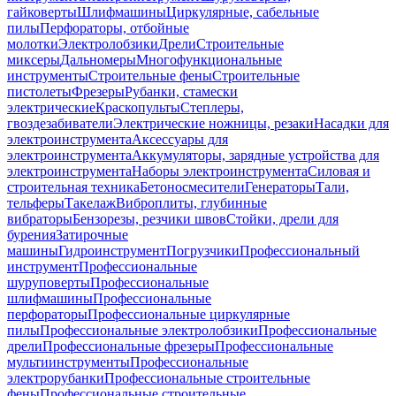
гайковерты
Шлифмашины
Циркулярные, сабельные
пилы
Перфораторы, отбойные
молотки
Электролобзики
Дрели
Строительные
миксеры
Дальномеры
Многофункциональные
инструменты
Строительные фены
Строительные
пистолеты
Фрезеры
Рубанки, стамески
электрические
Краскопульты
Степлеры,
гвоздезабиватели
Электрические ножницы, резаки
Насадки для
электроинструмента
Аксессуары для
электроинструмента
Аккумуляторы, зарядные устройства для
электроинструмента
Наборы электроинструмента
Силовая и
строительная техника
Бетоносмесители
Генераторы
Тали,
тельферы
Такелаж
Виброплиты, глубинные
вибраторы
Бензорезы, резчики швов
Стойки, дрели для
бурения
Затирочные
машины
Гидроинструмент
Погрузчики
Профессиональный
инструмент
Профессиональные
шуруповерты
Профессиональные
шлифмашины
Профессиональные
перфораторы
Профессиональные циркулярные
пилы
Профессиональные электролобзики
Профессиональные
дрели
Профессиональные фрезеры
Профессиональные
мультиинструменты
Профессиональные
электрорубанки
Профессиональные строительные
фены
Профессиональные строительные