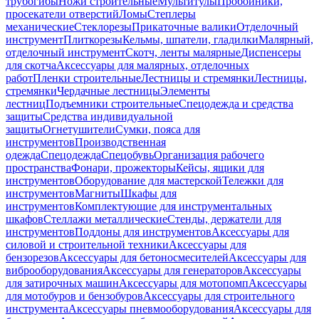
трубогибы
Ножи строительные
Мультитулы
Пробойники,
просекатели отверстий
Ломы
Степлеры
механические
Стеклорезы
Прикаточные валики
Отделочный
инструмент
Плиткорезы
Кельмы, шпатели, гладилки
Малярный,
отделочный инструмент
Скотч, ленты малярные
Диспенсеры
для скотча
Аксессуары для малярных, отделочных
работ
Пленки строительные
Лестницы и стремянки
Лестницы,
стремянки
Чердачные лестницы
Элементы
лестниц
Подъемники строительные
Спецодежда и средства
защиты
Средства индивидуальной
защиты
Огнетушители
Сумки, пояса для
инструментов
Производственная
одежда
Спецодежда
Спецобувь
Организация рабочего
пространства
Фонари, прожекторы
Кейсы, ящики для
инструментов
Оборудование для мастерской
Тележки для
инструментов
Магниты
Шкафы для
инструментов
Комплектующие для инструментальных
шкафов
Стеллажи металлические
Стенды, держатели для
инструментов
Поддоны для инструментов
Аксессуары для
силовой и строительной техники
Аксессуары для
бензорезов
Аксессуары для бетоносмесителей
Аксессуары для
виброоборудования
Аксессуары для генераторов
Аксессуары
для затирочных машин
Аксессуары для мотопомп
Аксессуары
для мотобуров и бензобуров
Аксессуары для строительного
инструмента
Аксессуары пневмооборудования
Аксессуары для