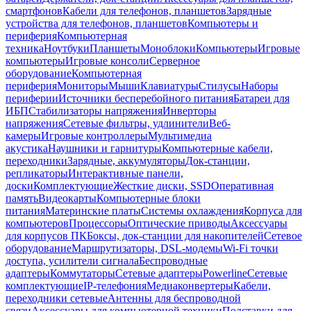
смартфонов
Кабели для телефонов, планшетов
Зарядные
устройства для телефонов, планшетов
Компьютеры и
периферия
Компьютерная
техника
Ноутбуки
Планшеты
Моноблоки
Компьютеры
Игровые
компьютеры
Игровые консоли
Серверное
оборудование
Компьютерная
периферия
Мониторы
Мыши
Клавиатуры
Стилусы
Наборы
периферии
Источники бесперебойного питания
Батареи для
ИБП
Стабилизаторы напряжения
Инверторы
напряжения
Сетевые фильтры, удлинители
Веб-
камеры
Игровые контроллеры
Мультимедиа
акустика
Наушники и гарнитуры
Компьютерные кабели,
переходники
Зарядные, аккумуляторы
Док-станции,
репликаторы
Интерактивные панели,
доски
Комплектующие
Жесткие диски, SSD
Оперативная
память
Видеокарты
Компьютерные блоки
питания
Материнские платы
Системы охлаждения
Корпуса для
компьютеров
Процессоры
Оптические приводы
Аксессуары
для корпусов ПК
Боксы, док-станции для накопителей
Сетевое
оборудование
Маршрутизаторы, DSL-модемы
Wi-Fi точки
доступа, усилители сигнала
Беспроводные
адаптеры
Коммутаторы
Сетевые адаптеры
Powerline
Сетевые
комплектующие
IP-телефония
Медиаконвертеры
Кабели,
переходники сетевые
Антенны для беспроводной
связи
Аксессуары для компьютерной техники
Подставки для