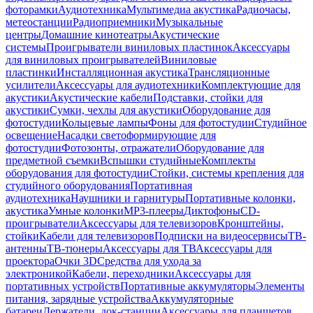
фоторамки
Аудиотехника
Мультимедиа акустика
Радиочасы,
метеостанции
Радиоприемники
Музыкальные
центры
Домашние кинотеатры
Акустические
системы
Проигрыватели виниловых пластинок
Аксессуары
для виниловых проигрывателей
Виниловые
пластинки
Инсталляционная акустика
Трансляционные
усилители
Аксессуары для аудиотехники
Комплектующие для
акустики
Акустические кабели
Подставки, стойки для
акустики
Сумки, чехлы для акустики
Оборудование для
фотостудии
Кольцевые лампы
Фоны для фотостудии
Студийное
освещение
Насадки светоформирующие для
фотостудии
Фотозонты, отражатели
Оборудование для
предметной съемки
Вспышки студийные
Комплекты
оборудования для фотостудии
Стойки, системы крепления для
студийного оборудования
Портативная
аудиотехника
Наушники и гарнитуры
Портативные колонки,
акустика
Умные колонки
MP3-плееры
Диктофоны
CD-
проигрыватели
Аксессуары для телевизоров
Кронштейны,
стойки
Кабели для телевизоров
Подписки на видеосервисы
ТВ-
антенны
ТВ-тюнеры
Аксессуары для ТВ
Аксессуары для
проектора
Очки 3D
Средства для ухода за
электроникой
Кабели, переходники
Аксессуары для
портативных устройств
Портативные аккумуляторы
Элементы
питания, зарядные устройства
Аккумуляторные
батареи
Держатели, док-станции
Аксессуары для планшетов,