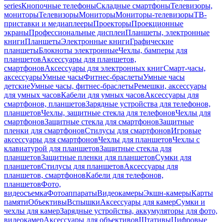
series
Кнопочные телефоны
Складные смартфоны
Телевизоры,
мониторы
Телевизоры
Мониторы
Мониторы-телевизоры
ТВ-
приставки и медиаплееры
Проекторы
Проекционные
экраны
Профессиональные дисплеи
Планшеты, электронные
книги
Планшеты
Электронные книги
Графические
планшеты
Блокноты электронные
Чехлы, бамперы для
планшетов
Аксессуары для планшетов,
смартфонов
Аксессуары для электронных книг
Смарт-часы,
аксессуары
Умные часы
Фитнес-браслеты
Умные часы
детские
Умные часы, фитнес-браслеты
Ремешки, аксессуары
для умных часов
Кабели для умных часов
Аксессуары для
смартфонов, планшетов
Зарядные устройства для телефонов,
планшетов
Чехлы, защитные стекла для телефонов
Чехлы для
смартфонов
Защитные стекла для смартфонов
Защитные
пленки для смартфонов
Стилусы для смартфонов
Игровые
аксессуары для смартфонов
Чехлы для планшетов
Чехлы с
клавиатурой для планшетов
Защитные стекла для
планшетов
Защитные пленки для планшетов
Сумки для
планшетов
Стилусы для планшетов
Аксессуары для
планшетов, смартфонов
Кабели для телефонов,
планшетов
Фото,
видеосъемка
Фотоаппараты
Видеокамеры
Экшн-камеры
Карты
памяти
Объективы
Вспышки
Аксессуары для камер
Сумки и
чехлы для камер
Зарядные устройства, аккумуляторы для фото,
видеокамер
Аксессуары для объективов
Штативы
Цифровые