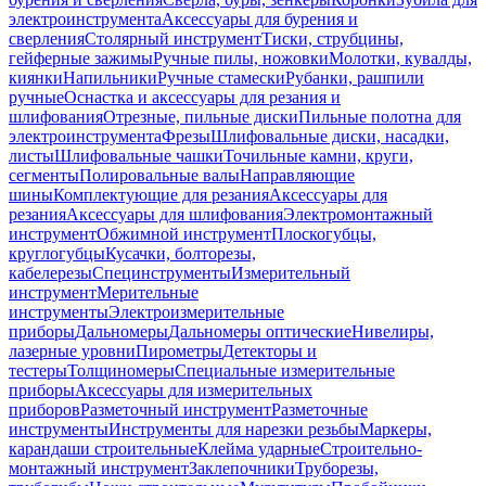
электроинструмента
Аксессуары для бурения и
сверления
Столярный инструмент
Тиски, струбцины,
гейферные зажимы
Ручные пилы, ножовки
Молотки, кувалды,
киянки
Напильники
Ручные стамески
Рубанки, рашпили
ручные
Оснастка и аксессуары для резания и
шлифования
Отрезные, пильные диски
Пильные полотна для
электроинструмента
Фрезы
Шлифовальные диски, насадки,
листы
Шлифовальные чашки
Точильные камни, круги,
сегменты
Полировальные валы
Направляющие
шины
Комплектующие для резания
Аксессуары для
резания
Аксессуары для шлифования
Электромонтажный
инструмент
Обжимной инструмент
Плоскогубцы,
круглогубцы
Кусачки, болторезы,
кабелерезы
Специнструменты
Измерительный
инструмент
Мерительные
инструменты
Электроизмерительные
приборы
Дальномеры
Дальномеры оптические
Нивелиры,
лазерные уровни
Пирометры
Детекторы и
тестеры
Толщиномеры
Специальные измерительные
приборы
Аксессуары для измерительных
приборов
Разметочный инструмент
Разметочные
инструменты
Инструменты для нарезки резьбы
Маркеры,
карандаши строительные
Клейма ударные
Строительно-
монтажный инструмент
Заклепочники
Труборезы,