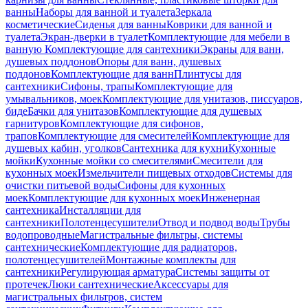
ванны
Наборы для ванной и туалета
Зеркала
косметические
Сиденья для ванны
Коврики для ванной и
туалета
Экран-дверки в туалет
Комплектующие для мебели в
ванную
Комплектующие для сантехники
Экраны для ванн,
душевых поддонов
Опоры для ванн, душевых
поддонов
Комплектующие для ванн
Плинтусы для
сантехники
Сифоны, трапы
Комплектующие для
умывальников, моек
Комплектующие для унитазов, писсуаров,
биде
Бачки для унитазов
Комплектующие для душевых
гарнитуров
Комплектующие для сифонов,
трапов
Комплектующие для смесителей
Комплектующие для
душевых кабин, уголков
Сантехника для кухни
Кухонные
мойки
Кухонные мойки со смесителями
Смесители для
кухонных моек
Измельчители пищевых отходов
Системы для
очистки питьевой воды
Сифоны для кухонных
моек
Комплектующие для кухонных моек
Инженерная
сантехника
Инсталляции для
сантехники
Полотенцесушители
Отвод и подвод воды
Трубы
водопроводные
Магистральные фильтры, системы
сантехнические
Комплектующие для радиаторов,
полотенцесушителей
Монтажные комплекты для
сантехники
Регулирующая арматура
Системы защиты от
протечек
Люки сантехнические
Аксессуары для
магистральных фильтров, систем