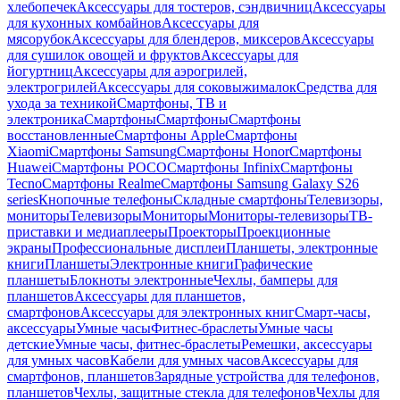
хлебопечек
Аксессуары для тостеров, сэндвичниц
Аксессуары
для кухонных комбайнов
Аксессуары для
мясорубок
Аксессуары для блендеров, миксеров
Аксессуары
для сушилок овощей и фруктов
Аксессуары для
йогуртниц
Аксессуары для аэрогрилей,
электрогрилей
Аксессуары для соковыжималок
Средства для
ухода за техникой
Смартфоны, ТВ и
электроника
Смартфоны
Смартфоны
Смартфоны
восстановленные
Смартфоны Apple
Смартфоны
Xiaomi
Смартфоны Samsung
Смартфоны Honor
Смартфоны
Huawei
Смартфоны POCO
Смартфоны Infinix
Смартфоны
Tecno
Смартфоны Realme
Смартфоны Samsung Galaxy S26
series
Кнопочные телефоны
Складные смартфоны
Телевизоры,
мониторы
Телевизоры
Мониторы
Мониторы-телевизоры
ТВ-
приставки и медиаплееры
Проекторы
Проекционные
экраны
Профессиональные дисплеи
Планшеты, электронные
книги
Планшеты
Электронные книги
Графические
планшеты
Блокноты электронные
Чехлы, бамперы для
планшетов
Аксессуары для планшетов,
смартфонов
Аксессуары для электронных книг
Смарт-часы,
аксессуары
Умные часы
Фитнес-браслеты
Умные часы
детские
Умные часы, фитнес-браслеты
Ремешки, аксессуары
для умных часов
Кабели для умных часов
Аксессуары для
смартфонов, планшетов
Зарядные устройства для телефонов,
планшетов
Чехлы, защитные стекла для телефонов
Чехлы для