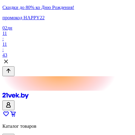
Скидки до 80% ко Дню Рождения!
промокод HAPPY22
02
дн
11
:
11
:
43
Каталог товаров