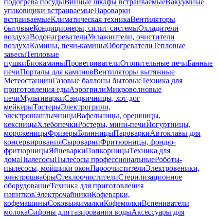
подогрева посуды
Винные шкафы встраиваемые
Вакуумные
упаковщики встраиваемые
Пароварки
встраиваемые
Климатическая техника
Вентиляторы
бытовые
Кондиционеры, сплит-системы
Охладители
воздуха
Водонагреватели
Увлажнители, очистители
воздуха
Камины, печи-камины
Обогреватели
Тепловые
завесы
Тепловые
пушки
Биокамины
Проветриватели
Отопительные печи
Банные
печи
Порталы для каминов
Вентиляторы вытяжные
Метеостанции
Газовые баллоны бытовые
Техника для
приготовления еды
Аэрогрили
Микроволновые
печи
Мультиварки
Сэндвичницы, хот-дог
мейкеры
Тостеры
Электрогрили,
электрошашлычницы
Вафельницы, орешницы,
кексницы
Хлебопечки
Ростеры, мини-печи
Йогуртницы,
мороженицы
Фризеры
Блинницы
Пароварки
Автоклавы для
консервирования
Сыроварни
Фритюрницы, фондю-
фритюрницы
Яйцеварки
Попкорницы
Техника для
дома
Пылесосы
Пылесосы профессиональные
Роботы-
пылесосы, мойщики окон
Пароочистители
Электровеники,
электрошвабры
Стеклоочистители
Стерилизационное
оборудование
Техника для приготовления
напитков
Электрочайники
Кофеварки,
кофемашины
Соковыжималки
Кофемолки
Вспениватели
молока
Сифоны для газирования воды
Аксессуары для