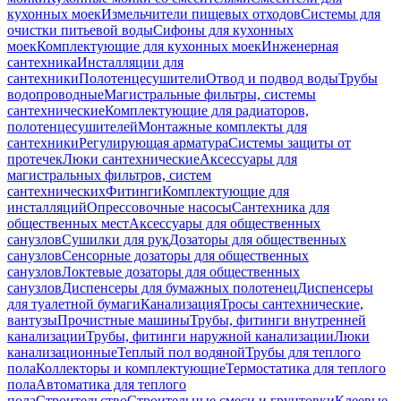
кухонных моек
Измельчители пищевых отходов
Системы для
очистки питьевой воды
Сифоны для кухонных
моек
Комплектующие для кухонных моек
Инженерная
сантехника
Инсталляции для
сантехники
Полотенцесушители
Отвод и подвод воды
Трубы
водопроводные
Магистральные фильтры, системы
сантехнические
Комплектующие для радиаторов,
полотенцесушителей
Монтажные комплекты для
сантехники
Регулирующая арматура
Системы защиты от
протечек
Люки сантехнические
Аксессуары для
магистральных фильтров, систем
сантехнических
Фитинги
Комплектующие для
инсталляций
Опрессовочные насосы
Сантехника для
общественных мест
Аксессуары для общественных
санузлов
Сушилки для рук
Дозаторы для общественных
санузлов
Сенсорные дозаторы для общественных
санузлов
Локтевые дозаторы для общественных
санузлов
Диспенсеры для бумажных полотенец
Диспенсеры
для туалетной бумаги
Канализация
Тросы сантехнические,
вантузы
Прочистные машины
Трубы, фитинги внутренней
канализации
Трубы, фитинги наружной канализации
Люки
канализационные
Теплый пол водяной
Трубы для теплого
пола
Коллекторы и комплектующие
Термостатика для теплого
пола
Автоматика для теплого
пола
Строительство
Строительные смеси и грунтовки
Клеевые