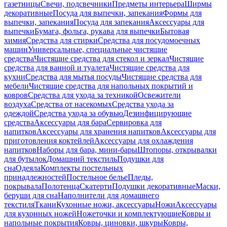
газетницы
Свечи, подсвечники
Предметы интерьера
Ширмы
декоративные
Посуда для выпечки, запекания
Формы для
выпечки, запекания
Посуда для запекания
Аксессуары для
выпечки
Бумага, фольга, рукава для выпечки
Бытовая
химия
Средства для стирки
Средства для посудомоечных
машин
Универсальные, специальные чистящие
средства
Чистящие средства для стекол и зеркал
Чистящие
средства для ванной и туалета
Чистящие средства для
кухни
Средства для мытья посуды
Чистящие средства для
мебели
Чистящие средства для напольных покрытий и
ковров
Средства для ухода за техникой
Освежители
воздуха
Средства от насекомых
Средства ухода за
одеждой
Средства ухода за обувью
Дезинфицирующие
средства
Аксессуары для бара
Сервировка для
напитков
Аксессуары для хранения напитков
Аксессуары для
приготовления коктейлей
Аксессуары для охлаждения
напитков
Наборы для бара, мини-бары
Штопоры, открывалки
для бутылок
Домашний текстиль
Подушки для
сна
Одеяла
Комплекты постельных
принадлежностей
Постельное белье
Пледы,
покрывала
Полотенца
Скатерти
Подушки декоративные
Маски,
беруши для сна
Наполнители для домашнего
текстиля
Ткани
Кухонные ножи, аксессуары
Ножи
Аксессуары
для кухонных ножей
Ножеточки и комплектующие
Ковры и
напольные покрытия
Ковры, циновки, шкуры
Ковры,