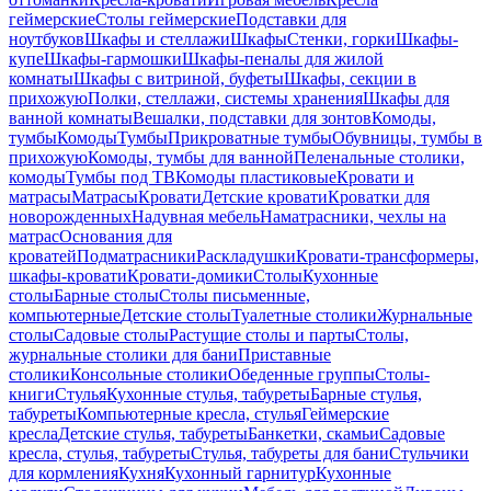
геймерские
Столы геймерские
Подставки для
ноутбуков
Шкафы и стеллажи
Шкафы
Стенки, горки
Шкафы-
купе
Шкафы-гармошки
Шкафы-пеналы для жилой
комнаты
Шкафы с витриной, буфеты
Шкафы, секции в
прихожую
Полки, стеллажи, системы хранения
Шкафы для
ванной комнаты
Вешалки, подставки для зонтов
Комоды,
тумбы
Комоды
Тумбы
Прикроватные тумбы
Обувницы, тумбы в
прихожую
Комоды, тумбы для ванной
Пеленальные столики,
комоды
Тумбы под ТВ
Комоды пластиковые
Кровати и
матрасы
Матрасы
Кровати
Детские кровати
Кроватки для
новорожденных
Надувная мебель
Наматрасники, чехлы на
матрас
Основания для
кроватей
Подматрасники
Раскладушки
Кровати-трансформеры,
шкафы-кровати
Кровати-домики
Столы
Кухонные
столы
Барные столы
Столы письменные,
компьютерные
Детские столы
Туалетные столики
Журнальные
столы
Садовые столы
Растущие столы и парты
Столы,
журнальные столики для бани
Приставные
столики
Консольные столики
Обеденные группы
Столы-
книги
Стулья
Кухонные стулья, табуреты
Барные стулья,
табуреты
Компьютерные кресла, стулья
Геймерские
кресла
Детские стулья, табуреты
Банкетки, скамьи
Садовые
кресла, стулья, табуреты
Стулья, табуреты для бани
Стульчики
для кормления
Кухня
Кухонный гарнитур
Кухонные