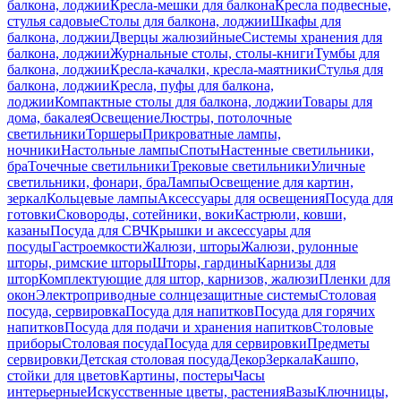
балкона, лоджии
Кресла-мешки для балкона
Кресла подвесные,
стулья садовые
Столы для балкона, лоджии
Шкафы для
балкона, лоджии
Дверцы жалюзийные
Системы хранения для
балкона, лоджии
Журнальные столы, столы-книги
Тумбы для
балкона, лоджии
Кресла-качалки, кресла-маятники
Стулья для
балкона, лоджии
Кресла, пуфы для балкона,
лоджии
Компактные столы для балкона, лоджии
Товары для
дома, бакалея
Освещение
Люстры, потолочные
светильники
Торшеры
Прикроватные лампы,
ночники
Настольные лампы
Споты
Настенные светильники,
бра
Точечные светильники
Трековые светильники
Уличные
светильники, фонари, бра
Лампы
Освещение для картин,
зеркал
Кольцевые лампы
Аксессуары для освещения
Посуда для
готовки
Сковороды, сотейники, воки
Кастрюли, ковши,
казаны
Посуда для СВЧ
Крышки и аксессуары для
посуды
Гастроемкости
Жалюзи, шторы
Жалюзи, рулонные
шторы, римские шторы
Шторы, гардины
Карнизы для
штор
Комплектующие для штор, карнизов, жалюзи
Пленки для
окон
Электроприводные солнцезащитные системы
Столовая
посуда, сервировка
Посуда для напитков
Посуда для горячих
напитков
Посуда для подачи и хранения напитков
Столовые
приборы
Столовая посуда
Посуда для сервировки
Предметы
сервировки
Детская столовая посуда
Декор
Зеркала
Кашпо,
стойки для цветов
Картины, постеры
Часы
интерьерные
Искусственные цветы, растения
Вазы
Ключницы,