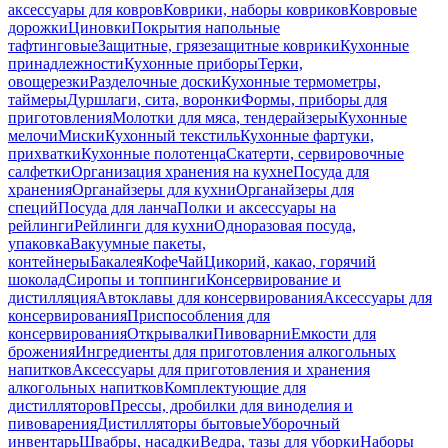
аксессуары для ковров
Коврики, наборы ковриков
Ковровые
дорожки
Циновки
Покрытия напольные
тафтинговые
Защитные, грязезащитные коврики
Кухонные
принадлежности
Кухонные приборы
Терки,
овощерезки
Разделочные доски
Кухонные термометры,
таймеры
Дуршлаги, сита, воронки
Формы, приборы для
приготовления
Молотки для мяса, тендерайзеры
Кухонные
мелочи
Миски
Кухонный текстиль
Кухонные фартуки,
прихватки
Кухонные полотенца
Скатерти, сервировочные
салфетки
Организация хранения на кухне
Посуда для
хранения
Органайзеры для кухни
Органайзеры для
специй
Посуда для ланча
Полки и аксессуары на
рейлинги
Рейлинги для кухни
Одноразовая посуда,
упаковка
Вакуумные пакеты,
контейнеры
Бакалея
Кофе
Чай
Цикорий, какао, горячий
шоколад
Сиропы и топпинги
Консервирование и
дистилляция
Автоклавы для консервирования
Аксессуары для
консервирования
Приспособления для
консервирования
Открывалки
Пивоварни
Емкости для
брожения
Ингредиенты для приготовления алкогольных
напитков
Аксессуары для приготовления и хранения
алкогольных напитков
Комплектующие для
дистилляторов
Прессы, дробилки для виноделия и
пивоварения
Дистилляторы бытовые
Уборочный
инвентарь
Швабры, насадки
Ведра, тазы для уборки
Наборы