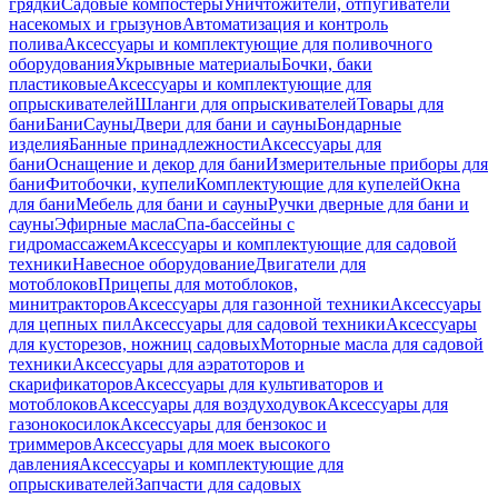
грядки
Садовые компостеры
Уничтожители, отпугиватели
насекомых и грызунов
Автоматизация и контроль
полива
Аксессуары и комплектующие для поливочного
оборудования
Укрывные материалы
Бочки, баки
пластиковые
Аксессуары и комплектующие для
опрыскивателей
Шланги для опрыскивателей
Товары для
бани
Бани
Сауны
Двери для бани и сауны
Бондарные
изделия
Банные принадлежности
Аксессуары для
бани
Оснащение и декор для бани
Измерительные приборы для
бани
Фитобочки, купели
Комплектующие для купелей
Окна
для бани
Мебель для бани и сауны
Ручки дверные для бани и
сауны
Эфирные масла
Спа-бассейны с
гидромассажем
Аксессуары и комплектующие для садовой
техники
Навесное оборудование
Двигатели для
мотоблоков
Прицепы для мотоблоков,
минитракторов
Аксессуары для газонной техники
Аксессуары
для цепных пил
Аксессуары для садовой техники
Аксессуары
для кусторезов, ножниц садовых
Моторные масла для садовой
техники
Аксессуары для аэратоторов и
скарификаторов
Аксессуары для культиваторов и
мотоблоков
Аксессуары для воздуходувок
Аксессуары для
газонокосилок
Аксессуары для бензокос и
триммеров
Аксессуары для моек высокого
давления
Аксессуары и комплектующие для
опрыскивателей
Запчасти для садовых