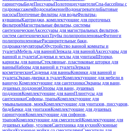
гарнитуры
Биде
Писсуары
Полотенцесушители
Спа-бассейны с
гидромассажем
Водоснабжение
Водонагреватели
Бытовые
насосы
Проточные фильтры для воды
Фильтры-
кувшины
Картриджи, комплектующие для проточных
фильтров
Магистральные фильтры, системы
сантехнические
Аксессуары для магистральных фильтров,
систем сантехнических
Трубы полипропиленовые
Фитинги
полипропиленовые
Расширительные баки,
гидроаккумуляторы
Обустройство ванной комнаты и
туалета
Мебель для ванной
Зеркала для ванной
Аксессуары для
ванной и туалета
Сиденья и чехлы для унитаза
Шторки,
карнизы для ванны
Стеклянные, пластиковые шторки для
ванны
Наборы для ванной и туалета
Зеркала
косметические
Сиденья для ванны
Коврики для ванной и
туалета
Экран-дверки в туалет
Комплектующие для мебели в
ванную
Комплектующие для сантехники
Экраны для ванн,
душевых поддонов
Опоры для ванн, душевых
поддонов
Комплектующие для ванн
Плинтусы для
сантехники
Сифоны, трапы
Комплектующие для
умывальников, моек
Комплектующие для унитазов, писсуаров,
биде
Бачки для унитазов
Комплектующие для душевых
гарнитуров
Комплектующие для сифонов,
трапов
Комплектующие для смесителей
Комплектующие для
душевых кабин, уголков
Сантехника для кухни
Кухонные
мойки
Кухонные мойки со смесителями
Смесители для