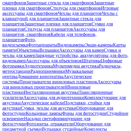
смартфонов
Защитные стекла для смартфонов
Защитные
пленки для смартфонов
Стилусы для смартфонов
Игровые
аксессуары для смартфонов
Чехлы для планшетов
Чехлы с
клавиатурой для планшетов
Защитные стекла для
планшетов
Защитные пленки для планшетов
Сумки для
планшетов
Стилусы для планшетов
Аксессуары для
планшетов, смартфонов
Кабели для телефонов,
планшетов
Фото,
видеосъемка
Фотоаппараты
Видеокамеры
Экшн-камеры
Карты
памяти
Объективы
Вспышки
Аксессуары для камер
Сумки и
чехлы для камер
Зарядные устройства, аккумуляторы для фото,
видеокамер
Аксессуары для объективов
Штативы
Цифровые
фоторамки
Аудиотехника
Мультимедиа акустика
Радиочасы,
метеостанции
Радиоприемники
Музыкальные
центры
Домашние кинотеатры
Акустические
системы
Проигрыватели виниловых пластинок
Аксессуары
для виниловых проигрывателей
Виниловые
пластинки
Инсталляционная акустика
Трансляционные
усилители
Аксессуары для аудиотехники
Комплектующие для
акустики
Акустические кабели
Подставки, стойки для
акустики
Сумки, чехлы для акустики
Оборудование для
фотостудии
Кольцевые лампы
Фоны для фотостудии
Студийное
освещение
Насадки светоформирующие для
фотостудии
Фотозонты, отражатели
Оборудование для
предметной съемки
Вспышки студийные
Комплекты