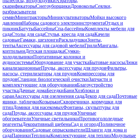
пылесосы, воздуходувки
Аэраторы,
скарификаторы
Снегоуборщики
Дровоколы
Сеялки,
разбрасыватели
семян
Минитракторы
Миникультиваторы
Мойки высокого
давления
Наборы садового электроинструмента
Отдых и
пикник
Батуты
Бассейны
Спа-бассейны
Комплекты мебели для
сада
Столы для сада
Стулья, кресла для сада
Качели
садовые
Гамаки, шезлонги
Раскладушки
Зонты,
тенты
Аксессуары для садовой мебели
Грили
Мангалы,
коптильни
Детская площадка
Сумки-
холодильники
Портативные колонки и
аудиосистемы
Оборудование для участка
Бытовые насосы
Люки
канализационные
Пруды, аксессуары для прудов
Фильтры,
насосы, стерилизаторы для прудов
Компрессоры для
прудов
Станции биологической очистки
Запчасти и
комплектующие для оборудования
Благоустройство
участка
Дачные дома
Беседки
Бани
Хозблоки и
сараи
Аксессуары для озеленения сада
Декор для сада
Почтовые
ящики, таблички
Козырьки
Скворечники, кормушки для
птиц
Домики для насекомых
Фонтаны, скульптуры для
сада
Пруды, аксессуары для прудов
Уличные
обогреватели
Уличные светильники
Противогололедные
реагенты
Декоративный щебень
Сад и огород
Поливочное
оборудование
Садовые опрыскиватели
Шланги для дома и
сада
Парники
Теплицы
Комплектующие для теплиц
Модульные