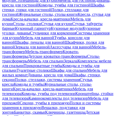
модули
Столешницы для кухни
Мебель для гостиной
Диваны,
кресла для гостиной
Комоды, тумбы для гостиной
Шкафы,
стенки, горки для гостиной
Полки, стеллажи для
гостиной
Журнальные столы, столы-книги
Кресла, стулья для
дома
Кресла-качалки, кресла-маятники
Мебель для
кухни
Столы, столики
Стулья для кухни
Стулья, табуреты
барные
Кухонный гарнитур
Кухонные модули
Кухонные
уголки, диваны
Стульчики для кормления
Системы хранения
для кухни
Мебель для ванной
Тумбы, консоли для
ванной
Шкафы, пеналы для ванной
Шкафчики, полки для
ванной
Зеркала для ванной
Аксессуары для ванной
Мебель-
трансформер
Мебель-трансформер
Кровати-
трансформеры
Детские кроватки-трансформеры
Столы-
трансформеры
Мебель для спальни
Зеркала
Комплекты мебели
для спальни
Прикроватные тумбы
Комоды и тумбы для
спальни
Туалетные столики
Шкафы для спальни
Мебель для
жилых комнат
Диваны, кресла для дома
Шкафы, стенки,
секции
Полки, стеллажи, системы хранения
Стулья,
кресла
Комоды и тумбы
Журнальные столы, столы-
книги
Кресла-качалки, кресла-маятники
Мебель для
телевизора
Комоды, тумбы под телевизор
Кронштейны, стойки
для телевизора
Каминокомплекты под телевизор
Мебель для
прихожей
Секции, тумбы в прихожую
Полки и системы
хранения в прихожую
Вешалки, подставки для
зонтов
Банкетки, скамьи
Ключницы, газетницы
Детская