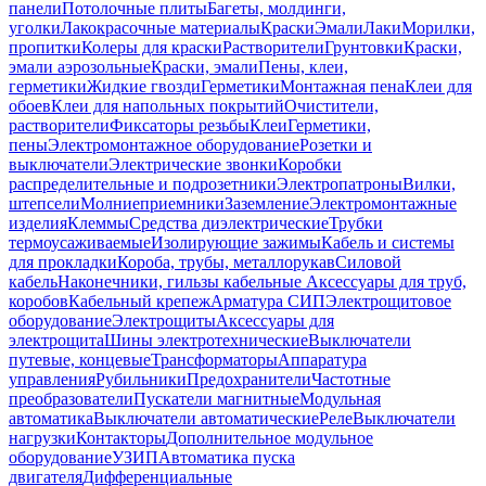
панели
Потолочные плиты
Багеты, молдинги,
уголки
Лакокрасочные материалы
Краски
Эмали
Лаки
Морилки,
пропитки
Колеры для краски
Растворители
Грунтовки
Краски,
эмали аэрозольные
Краски, эмали
Пены, клеи,
герметики
Жидкие гвозди
Герметики
Монтажная пена
Клеи для
обоев
Клеи для напольных покрытий
Очистители,
растворители
Фиксаторы резьбы
Клеи
Герметики,
пены
Электромонтажное оборудование
Розетки и
выключатели
Электрические звонки
Коробки
распределительные и подрозетники
Электропатроны
Вилки,
штепсели
Молниеприемники
Заземление
Электромонтажные
изделия
Клеммы
Средства диэлектрические
Трубки
термоусаживаемые
Изолирующие зажимы
Кабель и системы
для прокладки
Короба, трубы, металлорукав
Силовой
кабель
Наконечники, гильзы кабельные
Аксессуары для труб,
коробов
Кабельный крепеж
Арматура СИП
Электрощитовое
оборудование
Электрощиты
Аксессуары для
электрощита
Шины электротехнические
Выключатели
путевые, концевые
Трансформаторы
Аппаратура
управления
Рубильники
Предохранители
Частотные
преобразователи
Пускатели магнитные
Модульная
автоматика
Выключатели автоматические
Реле
Выключатели
нагрузки
Контакторы
Дополнительное модульное
оборудование
УЗИП
Автоматика пуска
двигателя
Дифференциальные