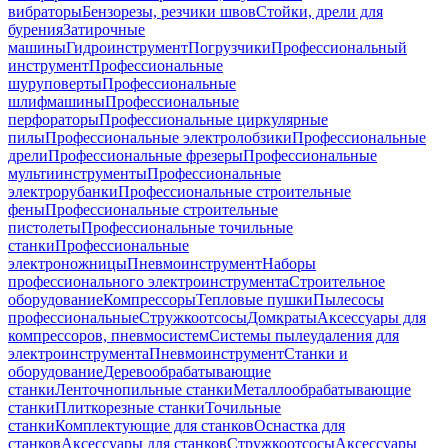
вибраторы
Бензорезы, резчики швов
Стойки, дрели для
бурения
Затирочные
машины
Гидроинструмент
Погрузчики
Профессиональный
инструмент
Профессиональные
шуруповерты
Профессиональные
шлифмашины
Профессиональные
перфораторы
Профессиональные циркулярные
пилы
Профессиональные электролобзики
Профессиональные
дрели
Профессиональные фрезеры
Профессиональные
мультиинструменты
Профессиональные
электрорубанки
Профессиональные строительные
фены
Профессиональные строительные
пистолеты
Профессиональные точильные
станки
Профессиональные
электроножницы
Пневмоинструмент
Наборы
профессионального электроинструмента
Строительное
оборудование
Компрессоры
Тепловые пушки
Пылесосы
профессиональные
Стружкоотсосы
Домкраты
Аксессуары для
компрессоров, пневмосистем
Системы пылеудаления для
электроинструмента
Пневмоинструмент
Станки и
оборудование
Деревообрабатывающие
станки
Ленточнопильные станки
Металлообрабатывающие
станки
Плиткорезные станки
Точильные
станки
Комплектующие для станков
Оснастка для
станков
Аксессуары для станков
Стружкоотсосы
Аксессуары