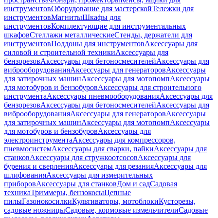
инструментов
Оборудование для мастерской
Тележки для
инструментов
Магниты
Шкафы для
инструментов
Комплектующие для инструментальных
шкафов
Стеллажи металлические
Стенды, держатели для
инструментов
Поддоны для инструментов
Аксессуары для
силовой и строительной техники
Аксессуары для
бензорезов
Аксессуары для бетоносмесителей
Аксессуары для
виброоборудования
Аксессуары для генераторов
Аксессуары
для затирочных машин
Аксессуары для мотопомп
Аксессуары
для мотобуров и бензобуров
Аксессуары для строительного
инструмента
Аксессуары пневмооборудования
Аксессуары для
бензорезов
Аксессуары для бетоносмесителей
Аксессуары для
виброоборудования
Аксессуары для генераторов
Аксессуары
для затирочных машин
Аксессуары для мотопомп
Аксессуары
для мотобуров и бензобуров
Аксессуары для
электроинструмента
Аксессуары для компрессоров,
пневмосистем
Аксессуары для сварки, пайки
Аксессуары для
станков
Аксессуары для стружкоотсосов
Аксессуары для
бурения и сверления
Аксессуары для резания
Аксессуары для
шлифования
Аксессуары для измерительных
приборов
Аксессуары для станков
Дом и сад
Садовая
техника
Триммеры, бензокосы
Цепные
пилы
Газонокосилки
Культиваторы, мотоблоки
Кусторезы,
садовые ножницы
Садовые, кормовые измельчители
Садовые