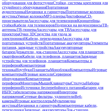
оборудования для фотостудии
Стойки, системы крепления для
студийного оборудования
Портативная
аудиотехника
Наушники и гарнитуры
Портативные колонки,
акустика
Умные колонки
MP3-плееры
Диктофоны
CD-
проигрыватели
Аксессуары для телевизоров
Кронштейны,
стойки
Кабели для телевизоров
Подписки на видеосервисы
ТВ-
антенны
ТВ-тюнеры
Аксессуары для ТВ
Аксессуары для
проектора
Очки 3D
Средства для ухода за
электроникой
Кабели, переходники
Аксессуары для
портативных устройств
Портативные аккумуляторы
Элементы
питания, зарядные устройства
Аккумуляторные
батареи
Держатели, док-станции
Аксессуары для планшетов,
смартфонов
Кабели для телефонов, планшетов
Зарядные
устройства для телефонов, планшетов
Компьютеры и
периферия
Компьютерная
техника
Ноутбуки
Планшеты
Моноблоки
Компьютеры
Игровые
компьютеры
Игровые консоли
Серверное
оборудование
Компьютерная
периферия
Мониторы
Мыши
Клавиатуры
Стилусы
Наборы
периферии
Источники бесперебойного питания
Батареи для
ИБП
Стабилизаторы напряжения
Инверторы
напряжения
Сетевые фильтры, удлинители
Веб-
камеры
Игровые контроллеры
Мультимедиа
акустика
Наушники и гарнитуры
Компьютерные кабели,
переходники
Зарядные, аккумуляторы
Док-станции,