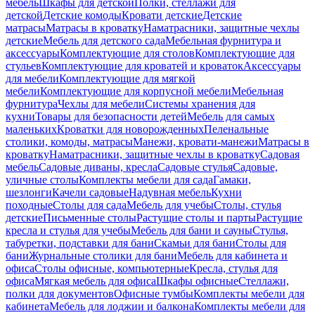
мебель
Шкафы для детской
Полки, стеллажи для
детской
Детские комоды
Кровати детские
Детские
матрасы
Матрасы в кроватку
Наматрасники, защитные чехлы
детские
Мебель для детского сада
Мебельная фурнитура и
аксессуары
Комплектующие для столов
Комплектующие для
стульев
Комплектующие для кроватей и кроваток
Аксессуары
для мебели
Комплектующие для мягкой
мебели
Комплектующие для корпусной мебели
Мебельная
фурнитура
Чехлы для мебели
Системы хранения для
кухни
Товары для безопасности детей
Мебель для самых
маленьких
Кроватки для новорожденных
Пеленальные
столики, комоды, матрасы
Манежи, кровати-манежи
Матрасы в
кроватку
Наматрасники, защитные чехлы в кроватку
Садовая
мебель
Садовые диваны, кресла
Садовые стулья
Садовые,
уличные столы
Комплекты мебели для сада
Гамаки,
шезлонги
Качели садовые
Надувная мебель
Кухни
походные
Столы для сада
Мебель для учебы
Столы, стулья
детские
Письменные столы
Растущие столы и парты
Растущие
кресла и стулья для учебы
Мебель для бани и сауны
Стулья,
табуретки, подставки для бани
Скамьи для бани
Столы для
бани
Журнальные столики для бани
Мебель для кабинета и
офиса
Столы офисные, компьютерные
Кресла, стулья для
офиса
Мягкая мебель для офиса
Шкафы офисные
Стеллажи,
полки для документов
Офисные тумбы
Комплекты мебели для
кабинета
Мебель для лоджии и балкона
Комплекты мебели для