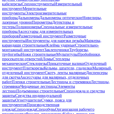
кабелерезы
Специнструменты
Измерительный
инструмент
Мерительные
инструменты
Электроизмерительные
приборы
Дальномеры
Дальномеры оптические
Нивелиры,
лазерные уровни
Пирометры
Детекторы и
тестеры
Толщиномеры
Специальные измерительные
приборы
Аксессуары для измерительных
приборов
Разметочный инструмент
Разметочные
инструменты
Инструменты для нарезки резьбы
Маркеры,
карандаши строительные
Клейма ударные
Строительно-
монтажный инструмент
Заклепочники
Труборезы,
трубогибы
Ножи строительные
Мультитулы
Пробойники,
просекатели отверстий
Ломы
Степлеры
механические
Стеклорезы
Прикаточные валики
Отделочный
инструмент
Плиткорезы
Кельмы, шпатели, гладилки
Малярный,
отделочный инструмент
Скотч, ленты малярные
Диспенсеры
для скотча
Аксессуары для малярных, отделочных
работ
Пленки строительные
Лестницы и стремянки
Лестницы,
стремянки
Чердачные лестницы
Элементы
лестниц
Подъемники строительные
Спецодежда и средства
защиты
Средства индивидуальной
защиты
Огнетушители
Сумки, пояса для
инструментов
Производственная
одежда
Спецодежда
Спецобувь
Организация рабочего
пространства
Фонари, прожекторы
Кейсы, ящики для