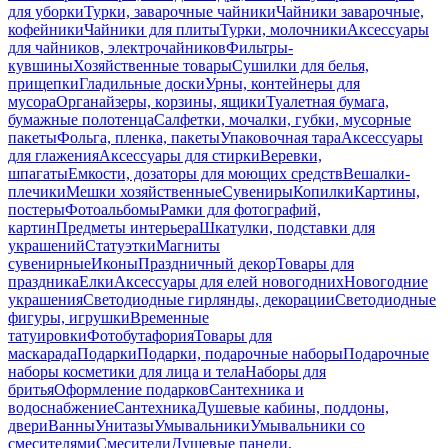
для уборки
Турки, заварочные чайники
Чайники заварочные,
кофейники
Чайники для плиты
Турки, молочники
Аксессуары
для чайников, электрочайников
Фильтры-
кувшины
Хозяйственные товары
Сушилки для белья,
прищепки
Гладильные доски
Урны, контейнеры для
мусора
Органайзеры, корзины, ящики
Туалетная бумага,
бумажные полотенца
Салфетки, мочалки, губки, мусорные
пакеты
Фольга, пленка, пакеты
Упаковочная тара
Аксессуары
для глажения
Аксессуары для стирки
Веревки,
шпагаты
Емкости, дозаторы для моющих средств
Вешалки-
плечики
Мешки хозяйственные
Сувениры
Копилки
Картины,
постеры
Фотоальбомы
Рамки для фотографий,
картин
Предметы интерьера
Шкатулки, подставки для
украшений
Статуэтки
Магниты
сувенирные
Иконы
Праздничный декор
Товары для
праздника
Елки
Аксессуары для елей новогодних
Новогодние
украшения
Светодиодные гирлянды, декорации
Светодиодные
фигуры, игрушки
Временные
татуировки
Фотобутафория
Товары для
маскарада
Подарки
Подарки, подарочные наборы
Подарочные
наборы косметики для лица и тела
Наборы для
бритья
Оформление подарков
Сантехника и
водоснабжение
Сантехника
Душевые кабины, поддоны,
двери
Ванны
Унитазы
Умывальники
Умывальники со
смесителями
Смесители
Душевые панели,