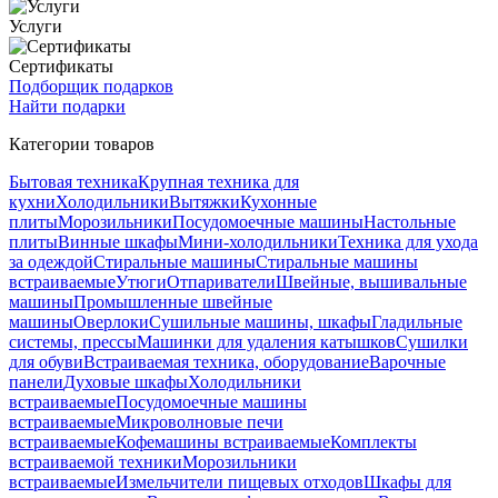
Услуги
Сертификаты
Подборщик подарков
Найти подарки
Категории товаров
Бытовая техника
Крупная техника для
кухни
Холодильники
Вытяжки
Кухонные
плиты
Морозильники
Посудомоечные машины
Настольные
плиты
Винные шкафы
Мини-холодильники
Техника для ухода
за одеждой
Стиральные машины
Стиральные машины
встраиваемые
Утюги
Отпариватели
Швейные, вышивальные
машины
Промышленные швейные
машины
Оверлоки
Сушильные машины, шкафы
Гладильные
системы, прессы
Машинки для удаления катышков
Сушилки
для обуви
Встраиваемая техника, оборудование
Варочные
панели
Духовые шкафы
Холодильники
встраиваемые
Посудомоечные машины
встраиваемые
Микроволновые печи
встраиваемые
Кофемашины встраиваемые
Комплекты
встраиваемой техники
Морозильники
встраиваемые
Измельчители пищевых отходов
Шкафы для