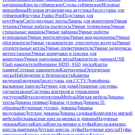
наушники
Кресла геймерские
Столы геймерские
Игровые
микрофоны
Игровая мультимедиа акустика
Аксессуары для
геймеров
Фигурки Funko Pop
Подставки для
ноутбуков
Светодиодные ленты
Лампы для мониторов
Умная
техника
Умные роботы-пылесосы
Умные телевизоры
Умные
стиральные машины
Умные чайники
Умные роботы
кулинарные
Умные вентиляторы
Умные кондиционеры
Умные
обогреватели
Умные увлажнители, очистители воздуха
Умные
отопительные котлы
Умные проветриватели
Умные радиочасы,
метеостанции
Умные кормушки и поилки для
животных
Умные напольные весы
Накопители данных
USB
Flash накопители
Внешние HDD, SSD диски
Карты
памяти
Сетевые накопители
Картридеры
Оптические
диски
Наблюдение и безопасность
Камеры
видеонаблюдения
Аксессуары для CCTV
Домофоны,
вызывные панели
Датчики для дома
Охранные системы,
сигнализации
Системы контроля и управления
доступом
Металлодетекторы
Мебель
Мягкая мебель
Диваны,
тахты
Диваны прямые
Диваны угловые
Диваны П-
образные
Кухонные уголки, диваны
Диваны
модульные
Детские диваны
Диваны садовые
Комплекты мягкой
мебели
Бескаркасные кресла-мешки и диваны
Надувные
диваны
Кресла
Кресла
Кресла-мешки и пуфы
Кресла-качалки,
кресла-маятники
Детские кресла, пуфы
Надувные кресла
Пуфы,
оттоманки
Кресла-кровати
Игровая мебель
Кресла