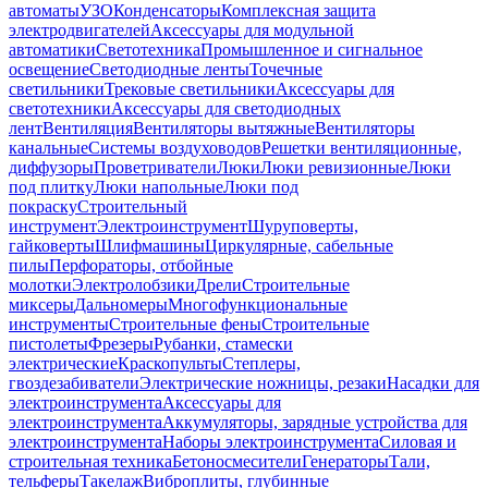
автоматы
УЗО
Конденсаторы
Комплексная защита
электродвигателей
Аксессуары для модульной
автоматики
Светотехника
Промышленное и сигнальное
освещение
Светодиодные ленты
Точечные
светильники
Трековые светильники
Аксессуары для
светотехники
Аксессуары для светодиодных
лент
Вентиляция
Вентиляторы вытяжные
Вентиляторы
канальные
Системы воздуховодов
Решетки вентиляционные,
диффузоры
Проветриватели
Люки
Люки ревизионные
Люки
под плитку
Люки напольные
Люки под
покраску
Строительный
инструмент
Электроинструмент
Шуруповерты,
гайковерты
Шлифмашины
Циркулярные, сабельные
пилы
Перфораторы, отбойные
молотки
Электролобзики
Дрели
Строительные
миксеры
Дальномеры
Многофункциональные
инструменты
Строительные фены
Строительные
пистолеты
Фрезеры
Рубанки, стамески
электрические
Краскопульты
Степлеры,
гвоздезабиватели
Электрические ножницы, резаки
Насадки для
электроинструмента
Аксессуары для
электроинструмента
Аккумуляторы, зарядные устройства для
электроинструмента
Наборы электроинструмента
Силовая и
строительная техника
Бетоносмесители
Генераторы
Тали,
тельферы
Такелаж
Виброплиты, глубинные