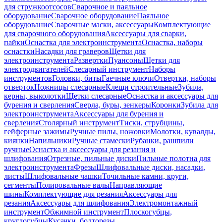
для стружкоотсосов
Сварочное и паяльное
оборудование
Сварочное оборудование
Паяльное
оборудование
Сварочные маски, аксессуары
Комплектующие
для сварочного оборудования
Аксессуары для сварки,
пайки
Оснастка для электроинструмента
Оснастка, наборы
оснастки
Насадки для граверов
Щетки для
электроинструмента
Развертки
Пуансоны
Щетки для
электродвигателей
Слесарный инструмент
Наборы
инструментов
Головки, биты
Гаечные ключи
Отвертки, наборы
отверток
Ножницы слесарные
Клещи строительные
Зубила,
керны, выколотки
Щетки слесарные
Оснастка и аксессуары для
бурения и сверления
Сверла, буры, зенкеры
Коронки
Зубила для
электроинструмента
Аксессуары для бурения и
сверления
Столярный инструмент
Тиски, струбцины,
гейферные зажимы
Ручные пилы, ножовки
Молотки, кувалды,
киянки
Напильники
Ручные стамески
Рубанки, рашпили
ручные
Оснастка и аксессуары для резания и
шлифования
Отрезные, пильные диски
Пильные полотна для
электроинструмента
Фрезы
Шлифовальные диски, насадки,
листы
Шлифовальные чашки
Точильные камни, круги,
сегменты
Полировальные валы
Направляющие
шины
Комплектующие для резания
Аксессуары для
резания
Аксессуары для шлифования
Электромонтажный
инструмент
Обжимной инструмент
Плоскогубцы,
круглогубцы
Кусачки, болторезы,