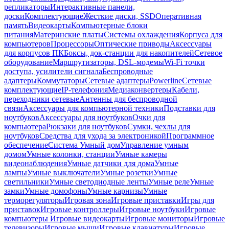
репликаторы
Интерактивные панели,
доски
Комплектующие
Жесткие диски, SSD
Оперативная
память
Видеокарты
Компьютерные блоки
питания
Материнские платы
Системы охлаждения
Корпуса для
компьютеров
Процессоры
Оптические приводы
Аксессуары
для корпусов ПК
Боксы, док-станции для накопителей
Сетевое
оборудование
Маршрутизаторы, DSL-модемы
Wi-Fi точки
доступа, усилители сигнала
Беспроводные
адаптеры
Коммутаторы
Сетевые адаптеры
Powerline
Сетевые
комплектующие
IP-телефония
Медиаконвертеры
Кабели,
переходники сетевые
Антенны для беспроводной
связи
Аксессуары для компьютерной техники
Подставки для
ноутбуков
Аксессуары для ноутбуков
Очки для
компьютера
Рюкзаки для ноутбуков
Сумки, чехлы для
ноутбуков
Средства для ухода за электроникой
Программное
обеспечение
Система Умный дом
Управление умным
домом
Умные колонки, станции
Умные камеры
видеонаблюдения
Умные датчики для дома
Умные
лампы
Умные выключатели
Умные розетки
Умные
светильники
Умные светодиодные ленты
Умные реле
Умные
замки
Умные домофоны
Умные карнизы
Умные
терморегуляторы
Игровая зона
Игровые приставки
Игры для
приставок
Игровые контроллеры
Игровые ноутбуки
Игровые
компьютеры
Игровые видеокарты
Игровые мониторы
Игровые
телевизоры
Игровые мыши
Игровые клавиатуры
Игровые