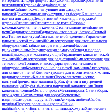
материалы
Шифер
Профнастил
Рулонная кровля
Кровельная
вентиляция
Отделка фасада
Фасадные
панели
Сайдинг
Комплектующие для фасадных
панелей
Декоративные штукатурки для фасада
Клинкерная
плитка для фасада
Декоративный камень для наружной
отделки
Отопление
Отопительные котлы
Газовые
колонки
Камины, печи-камины
Отопительные печи
Банные
печи
Водонагреватели
Радиаторы отопления, батареи
Теплый
пол
Теплые плинтусы
Системы антиобледенения
Управление
климатической техникой
Комплектующие для отопительного
оборудования
Стабилизаторы напряжения
Насосы
циркуляционные
Регулирующая арматура
Отвод и подвод
воды
Дымоходы и комплектующие
Управление климатической
техникой
Комплектующие для радиаторов
Комплектующие для
теплого пола
Топливо и аксессуары для отопительного
оборудования
Комплектующие для печей, каминов
Аксессуары
для каминов, печей
Комплектующие для отопительных котлов,
водонагревателей
Канализация
Тросы сантехнические,
вантузы
Прочистные машины
Трубы, фитинги внутренней
канализации
Трубы, фитинги наружной канализации
Люки
канализационные
Металлопрокат
Металлопрокат
Сваи
Заборы,
ограждения
Автоматика для ворот
Крепежные
изделия
Саморезы, шурупы
Гвозди
Анкеры, дюбели
Скобы,
штифты
Перфорированный крепеж
Гайки,
шайбы
Заклепки
Болты, винты, шпильки
Хомуты
Химические