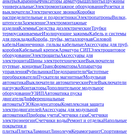
анкеры
Карабины
Фиксаторы арматуры
Шплинты
Пружины
универсальные
Электромонтажное оборудование
Розетки и
выключатели
Электрические звонки
Коробки
распределительные и подрозетники
Электропатроны
Вилки,
штепсели
Заземление
Электромонтажные
изделия
Клеммы
Средства диэлектрические
Трубки
термоусаживаемые
Изолирующие зажимы
Кабель и системы
для прокладки
Короба, трубы, металлорукав
Силовой
кабель
Наконечники, гильзы кабельные
Аксессуары для труб,
коробов
Кабельный крепеж
Арматура СИП
Электрощитовое
оборудование
Электрощиты
Аксессуары для
электрощита
Шины электротехнические
Выключатели
путевые, концевые
Трансформаторы
Аппаратура
управления
Рубильники
Предохранители
Частотные
преобразователи
Пускатели магнитные
Модульная
автоматика
Выключатели автоматические
Реле
Выключатели
нагрузки
Контакторы
Дополнительное модульное
оборудование
УЗИП
Автоматика пуска
двигателя
Дифференциальные
автоматы
УЗО
Конденсаторы
Комплексная защита
электродвигателей
Аксессуары для модульной
автоматики
Приборы учета
Счетчики газа
Счетчики
электроэнергии
Счетчики воды
Ремонт и отделка
Напольные
покрытия и
плитка
Плитка
Ламинат
Линолеум
Керамогранит
Спортивные