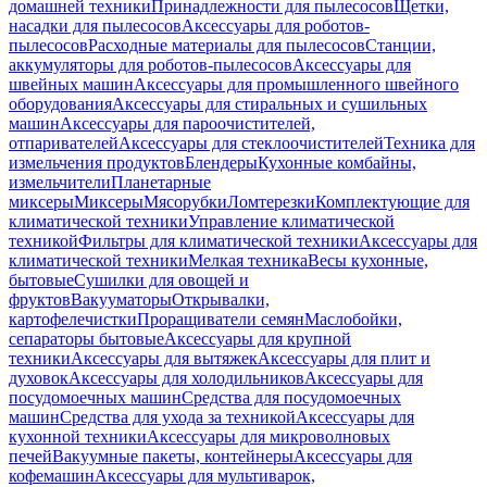
домашней техники
Принадлежности для пылесосов
Щетки,
насадки для пылесосов
Аксессуары для роботов-
пылесосов
Расходные материалы для пылесосов
Станции,
аккумуляторы для роботов-пылесосов
Аксессуары для
швейных машин
Аксессуары для промышленного швейного
оборудования
Аксессуары для стиральных и сушильных
машин
Аксессуары для пароочистителей,
отпаривателей
Аксессуары для стеклоочистителей
Техника для
измельчения продуктов
Блендеры
Кухонные комбайны,
измельчители
Планетарные
миксеры
Миксеры
Мясорубки
Ломтерезки
Комплектующие для
климатической техники
Управление климатической
техникой
Фильтры для климатической техники
Аксессуары для
климатической техники
Мелкая техника
Весы кухонные,
бытовые
Сушилки для овощей и
фруктов
Вакууматоры
Открывалки,
картофелечистки
Проращиватели семян
Маслобойки,
сепараторы бытовые
Аксессуары для крупной
техники
Аксессуары для вытяжек
Аксессуары для плит и
духовок
Аксессуары для холодильников
Аксессуары для
посудомоечных машин
Средства для посудомоечных
машин
Средства для ухода за техникой
Аксессуары для
кухонной техники
Аксессуары для микроволновых
печей
Вакуумные пакеты, контейнеры
Аксессуары для
кофемашин
Аксессуары для мультиварок,