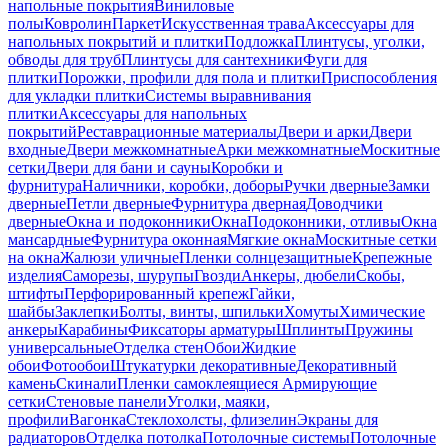
напольные покрытия
Виниловые
полы
Ковролин
Паркет
Искусственная трава
Аксессуары для
напольных покрытий и плитки
Подложка
Плинтусы, уголки,
обводы для труб
Плинтусы для сантехники
Фуги для
плитки
Порожки, профили для пола и плитки
Приспособления
для укладки плитки
Системы выравнивания
плитки
Аксессуары для напольных
покрытий
Реставрационные материалы
Двери и арки
Двери
входные
Двери межкомнатные
Арки межкомнатные
Москитные
сетки
Двери для бани и сауны
Коробки и
фурнитура
Наличники, коробки, доборы
Ручки дверные
Замки
дверные
Петли дверные
Фурнитура дверная
Доводчики
дверные
Окна и подоконники
Окна
Подоконники, отливы
Окна
мансардные
Фурнитура оконная
Мягкие окна
Москитные сетки
на окна
Жалюзи уличные
Пленки солнцезащитные
Крепежные
изделия
Саморезы, шурупы
Гвозди
Анкеры, дюбели
Скобы,
штифты
Перфорированный крепеж
Гайки,
шайбы
Заклепки
Болты, винты, шпильки
Хомуты
Химические
анкеры
Карабины
Фиксаторы арматуры
Шплинты
Пружины
универсальные
Отделка стен
Обои
Жидкие
обои
Фотообои
Штукатурки декоративные
Декоративный
камень
Скинали
Пленки самоклеящиеся
Армирующие
сетки
Стеновые панели
Уголки, маяки,
профили
Вагонка
Стеклохолсты, флизелин
Экраны для
радиаторов
Отделка потолка
Потолочные системы
Потолочные