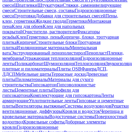
смеси
Шпатлевки
Штукатурки
Стяжки, самонивелирующие
смеси
Строительные смеси, составы
Гидроизоляционные
смеси
Грунтовки
Добавки для строительных смесей
Пены,
клеи, герметики
Жидкие гвозди
Герметики
Монтажная
пена
Клеи для обоев
Клеи для напольных
покрытий
Очистители, растворители
Фиксаторы
резьбы
Клеи
Герметики, пены
Кирпичи, блоки, тротуарная
плитка
Кирпичи
Строительные блоки
Тротуарная
плитка
Изоляционные материалы
Минеральная
вата
Экструдированный пенополистирол
Пенопласт
Пленки,
мембраны
Отражающая теплоизоляция
Гидроизоляционные
ленты
Поликарбонат
Шумоизоляция
Теплоизоляция
Звукоизоляц
плитные и пиломатериалы
Плиты OSB
Фанера
ДСП,
ЛДСП
Мебельные щиты
Террасные доски
Древесные
плиты
Пиломатериалы
Материалы для сухого
строительства
Гипсокартон
Гипсоволокнистые
листы
Цементные плиты
Профили для
гипсокартона
Комплектующие для гипсокартона
Ленты
армирующие
Уплотнительные ленты
Гипсовые и цементные
плиты
Вентиляторы вытяжные
Системы воздуховодов
Решетки
вентиляционные, диффузоры
Кровля и водосток
Черепица и
кровельные материалы
Водосточные системы
Поверхностный
водоотвод
Кровельные софиты
Доборные элементы
кровли
Гидроизоляционные