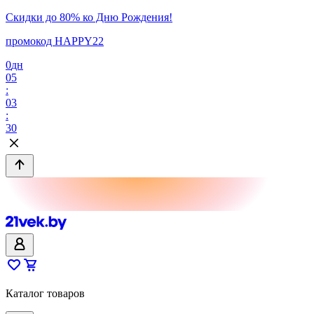
Скидки до 80% ко Дню Рождения!
промокод HAPPY22
0
дн
05
:
03
:
30
Каталог товаров