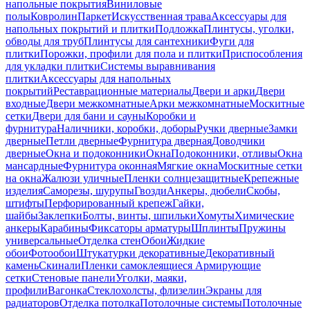
напольные покрытия
Виниловые
полы
Ковролин
Паркет
Искусственная трава
Аксессуары для
напольных покрытий и плитки
Подложка
Плинтусы, уголки,
обводы для труб
Плинтусы для сантехники
Фуги для
плитки
Порожки, профили для пола и плитки
Приспособления
для укладки плитки
Системы выравнивания
плитки
Аксессуары для напольных
покрытий
Реставрационные материалы
Двери и арки
Двери
входные
Двери межкомнатные
Арки межкомнатные
Москитные
сетки
Двери для бани и сауны
Коробки и
фурнитура
Наличники, коробки, доборы
Ручки дверные
Замки
дверные
Петли дверные
Фурнитура дверная
Доводчики
дверные
Окна и подоконники
Окна
Подоконники, отливы
Окна
мансардные
Фурнитура оконная
Мягкие окна
Москитные сетки
на окна
Жалюзи уличные
Пленки солнцезащитные
Крепежные
изделия
Саморезы, шурупы
Гвозди
Анкеры, дюбели
Скобы,
штифты
Перфорированный крепеж
Гайки,
шайбы
Заклепки
Болты, винты, шпильки
Хомуты
Химические
анкеры
Карабины
Фиксаторы арматуры
Шплинты
Пружины
универсальные
Отделка стен
Обои
Жидкие
обои
Фотообои
Штукатурки декоративные
Декоративный
камень
Скинали
Пленки самоклеящиеся
Армирующие
сетки
Стеновые панели
Уголки, маяки,
профили
Вагонка
Стеклохолсты, флизелин
Экраны для
радиаторов
Отделка потолка
Потолочные системы
Потолочные