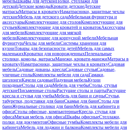
мебель
Шкафы для детской
Полки, стеллажи для
детской
Детские комоды
Кровати детские
Детские
матрасы
Матрасы в кроватку
Наматрасники, защитные чехлы
детские
Мебель для детского сада
Мебельная фурнитура и
аксессуары
Комплектующие для столов
Комплектующие для
стульев
Комплектующие для кроватей и кроваток
Аксессуары
для мебели
Комплектующие для мягкой
мебели
Комплектующие для корпусной мебели
Мебельная
фурнитура
Чехлы для мебели
Системы хранения для
кухни
Товары для безопасности детей
Мебель для самых
маленьких
Кроватки для новорожденных
Пеленальные
столики, комоды, матрасы
Манежи, кровати-манежи
Матрасы в
кроватку
Наматрасники, защитные чехлы в кроватку
Садовая
мебель
Садовые диваны, кресла
Садовые стулья
Садовые,
уличные столы
Комплекты мебели для сада
Гамаки,
шезлонги
Качели садовые
Надувная мебель
Кухни
походные
Столы для сада
Мебель для учебы
Столы, стулья
детские
Письменные столы
Растущие столы и парты
Растущие
кресла и стулья для учебы
Мебель для бани и сауны
Стулья,
табуретки, подставки для бани
Скамьи для бани
Столы для
бани
Журнальные столики для бани
Мебель для кабинета и
офиса
Столы офисные, компьютерные
Кресла, стулья для
офиса
Мягкая мебель для офиса
Шкафы офисные
Стеллажи,
полки для документов
Офисные тумбы
Комплекты мебели для
кабинета
Мебель для лоджии и балкона
Комплекты мебели для