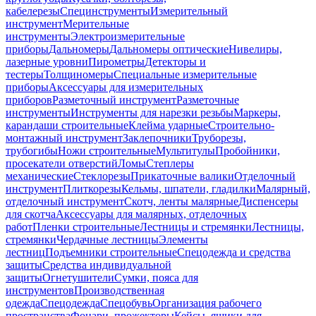
кабелерезы
Специнструменты
Измерительный
инструмент
Мерительные
инструменты
Электроизмерительные
приборы
Дальномеры
Дальномеры оптические
Нивелиры,
лазерные уровни
Пирометры
Детекторы и
тестеры
Толщиномеры
Специальные измерительные
приборы
Аксессуары для измерительных
приборов
Разметочный инструмент
Разметочные
инструменты
Инструменты для нарезки резьбы
Маркеры,
карандаши строительные
Клейма ударные
Строительно-
монтажный инструмент
Заклепочники
Труборезы,
трубогибы
Ножи строительные
Мультитулы
Пробойники,
просекатели отверстий
Ломы
Степлеры
механические
Стеклорезы
Прикаточные валики
Отделочный
инструмент
Плиткорезы
Кельмы, шпатели, гладилки
Малярный,
отделочный инструмент
Скотч, ленты малярные
Диспенсеры
для скотча
Аксессуары для малярных, отделочных
работ
Пленки строительные
Лестницы и стремянки
Лестницы,
стремянки
Чердачные лестницы
Элементы
лестниц
Подъемники строительные
Спецодежда и средства
защиты
Средства индивидуальной
защиты
Огнетушители
Сумки, пояса для
инструментов
Производственная
одежда
Спецодежда
Спецобувь
Организация рабочего
пространства
Фонари, прожекторы
Кейсы, ящики для