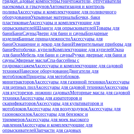
грядки
Садовые компостеры
Уничтожители, отпугиватели
насекомых и грызунов
Автоматизация и контроль
полива
Аксессуары и комплектующие для поливочного
оборудования
Укрывные материалы
Бочки, баки
пластиковые
Аксессуары и комплектующие для
опрыскивателей
Шланги для опрыскивателей
Товары для
бани
Бани
Сауны
Двери для бани и сауны
Бондарные
изделия
Банные принадлежности
Аксессуары для
бани
Оснащение и декор для бани
Измерительные приборы для
бани
Фитобочки, купели
Комплектующие для купелей
Окна
для бани
Мебель для бани и сауны
Ручки дверные для бани и
сауны
Эфирные масла
Спа-бассейны с
гидромассажем
Аксессуары и комплектующие для садовой
техники
Навесное оборудование
Двигатели для
мотоблоков
Прицепы для мотоблоков,
минитракторов
Аксессуары для газонной техники
Аксессуары
для цепных пил
Аксессуары для садовой техники
Аксессуары
для кусторезов, ножниц садовых
Моторные масла для садовой
техники
Аксессуары для аэратоторов и
скарификаторов
Аксессуары для культиваторов и
мотоблоков
Аксессуары для воздуходувок
Аксессуары для
газонокосилок
Аксессуары для бензокос и
триммеров
Аксессуары для моек высокого
давления
Аксессуары и комплектующие для
опрыскивателей
Запчасти для садовых