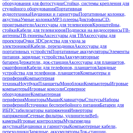
оборудования для фотостудии
Стойки, системы крепления для
студийного оборудования
Портативная
аудиотехника
Наушники и гарнитуры
Портативные колонки,
акустика
Умные колонки
MP3-плееры
Диктофоны
CD-
проигрыватели
Аксессуары для телевизоров
Кронштейны,
стойки
Кабели для телевизоров
Подписки на видеосервисы
ТВ-
антенны
ТВ-тюнеры
Аксессуары для ТВ
Аксессуары для
проектора
Очки 3D
Средства для ухода за
электроникой
Кабели, переходники
Аксессуары для
портативных устройств
Портативные аккумуляторы
Элементы
питания, зарядные устройства
Аккумуляторные
батареи
Держатели, док-станции
Аксессуары для планшетов,
смартфонов
Кабели для телефонов, планшетов
Зарядные
устройства для телефонов, планшетов
Компьютеры и
периферия
Компьютерная
техника
Ноутбуки
Планшеты
Моноблоки
Компьютеры
Игровые
компьютеры
Игровые консоли
Серверное
оборудование
Компьютерная
периферия
Мониторы
Мыши
Клавиатуры
Стилусы
Наборы
периферии
Источники бесперебойного питания
Батареи для
ИБП
Стабилизаторы напряжения
Инверторы
напряжения
Сетевые фильтры, удлинители
Веб-
камеры
Игровые контроллеры
Мультимедиа
акустика
Наушники и гарнитуры
Компьютерные кабели,
переходники
Зарядные, аккумуляторы
Док-станции,