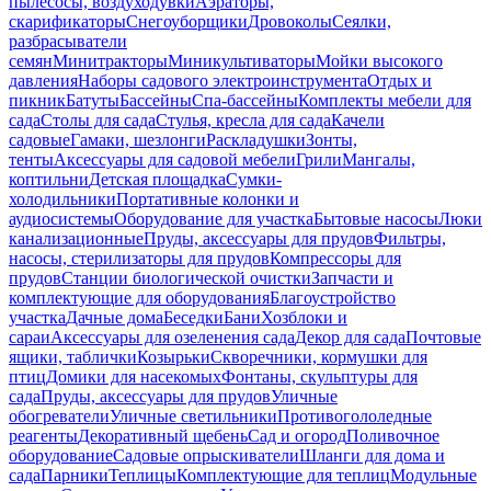
пылесосы, воздуходувки
Аэраторы,
скарификаторы
Снегоуборщики
Дровоколы
Сеялки,
разбрасыватели
семян
Минитракторы
Миникультиваторы
Мойки высокого
давления
Наборы садового электроинструмента
Отдых и
пикник
Батуты
Бассейны
Спа-бассейны
Комплекты мебели для
сада
Столы для сада
Стулья, кресла для сада
Качели
садовые
Гамаки, шезлонги
Раскладушки
Зонты,
тенты
Аксессуары для садовой мебели
Грили
Мангалы,
коптильни
Детская площадка
Сумки-
холодильники
Портативные колонки и
аудиосистемы
Оборудование для участка
Бытовые насосы
Люки
канализационные
Пруды, аксессуары для прудов
Фильтры,
насосы, стерилизаторы для прудов
Компрессоры для
прудов
Станции биологической очистки
Запчасти и
комплектующие для оборудования
Благоустройство
участка
Дачные дома
Беседки
Бани
Хозблоки и
сараи
Аксессуары для озеленения сада
Декор для сада
Почтовые
ящики, таблички
Козырьки
Скворечники, кормушки для
птиц
Домики для насекомых
Фонтаны, скульптуры для
сада
Пруды, аксессуары для прудов
Уличные
обогреватели
Уличные светильники
Противогололедные
реагенты
Декоративный щебень
Сад и огород
Поливочное
оборудование
Садовые опрыскиватели
Шланги для дома и
сада
Парники
Теплицы
Комплектующие для теплиц
Модульные