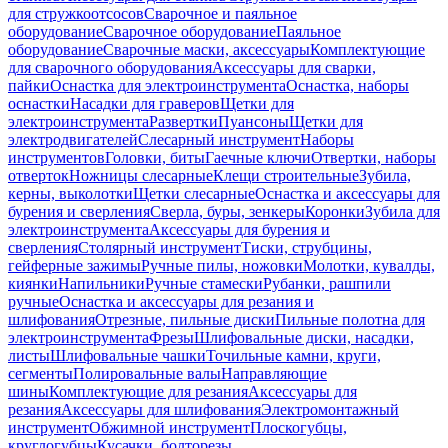
для стружкоотсосов
Сварочное и паяльное
оборудование
Сварочное оборудование
Паяльное
оборудование
Сварочные маски, аксессуары
Комплектующие
для сварочного оборудования
Аксессуары для сварки,
пайки
Оснастка для электроинструмента
Оснастка, наборы
оснастки
Насадки для граверов
Щетки для
электроинструмента
Развертки
Пуансоны
Щетки для
электродвигателей
Слесарный инструмент
Наборы
инструментов
Головки, биты
Гаечные ключи
Отвертки, наборы
отверток
Ножницы слесарные
Клещи строительные
Зубила,
керны, выколотки
Щетки слесарные
Оснастка и аксессуары для
бурения и сверления
Сверла, буры, зенкеры
Коронки
Зубила для
электроинструмента
Аксессуары для бурения и
сверления
Столярный инструмент
Тиски, струбцины,
гейферные зажимы
Ручные пилы, ножовки
Молотки, кувалды,
киянки
Напильники
Ручные стамески
Рубанки, рашпили
ручные
Оснастка и аксессуары для резания и
шлифования
Отрезные, пильные диски
Пильные полотна для
электроинструмента
Фрезы
Шлифовальные диски, насадки,
листы
Шлифовальные чашки
Точильные камни, круги,
сегменты
Полировальные валы
Направляющие
шины
Комплектующие для резания
Аксессуары для
резания
Аксессуары для шлифования
Электромонтажный
инструмент
Обжимной инструмент
Плоскогубцы,
круглогубцы
Кусачки, болторезы,