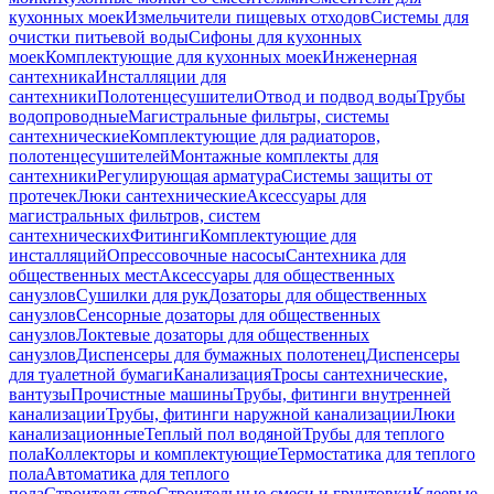
кухонных моек
Измельчители пищевых отходов
Системы для
очистки питьевой воды
Сифоны для кухонных
моек
Комплектующие для кухонных моек
Инженерная
сантехника
Инсталляции для
сантехники
Полотенцесушители
Отвод и подвод воды
Трубы
водопроводные
Магистральные фильтры, системы
сантехнические
Комплектующие для радиаторов,
полотенцесушителей
Монтажные комплекты для
сантехники
Регулирующая арматура
Системы защиты от
протечек
Люки сантехнические
Аксессуары для
магистральных фильтров, систем
сантехнических
Фитинги
Комплектующие для
инсталляций
Опрессовочные насосы
Сантехника для
общественных мест
Аксессуары для общественных
санузлов
Сушилки для рук
Дозаторы для общественных
санузлов
Сенсорные дозаторы для общественных
санузлов
Локтевые дозаторы для общественных
санузлов
Диспенсеры для бумажных полотенец
Диспенсеры
для туалетной бумаги
Канализация
Тросы сантехнические,
вантузы
Прочистные машины
Трубы, фитинги внутренней
канализации
Трубы, фитинги наружной канализации
Люки
канализационные
Теплый пол водяной
Трубы для теплого
пола
Коллекторы и комплектующие
Термостатика для теплого
пола
Автоматика для теплого
пола
Строительство
Строительные смеси и грунтовки
Клеевые