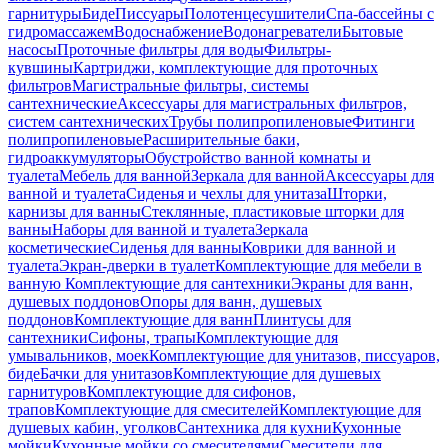
гарнитуры
Биде
Писсуары
Полотенцесушители
Спа-бассейны с
гидромассажем
Водоснабжение
Водонагреватели
Бытовые
насосы
Проточные фильтры для воды
Фильтры-
кувшины
Картриджи, комплектующие для проточных
фильтров
Магистральные фильтры, системы
сантехнические
Аксессуары для магистральных фильтров,
систем сантехнических
Трубы полипропиленовые
Фитинги
полипропиленовые
Расширительные баки,
гидроаккумуляторы
Обустройство ванной комнаты и
туалета
Мебель для ванной
Зеркала для ванной
Аксессуары для
ванной и туалета
Сиденья и чехлы для унитаза
Шторки,
карнизы для ванны
Стеклянные, пластиковые шторки для
ванны
Наборы для ванной и туалета
Зеркала
косметические
Сиденья для ванны
Коврики для ванной и
туалета
Экран-дверки в туалет
Комплектующие для мебели в
ванную
Комплектующие для сантехники
Экраны для ванн,
душевых поддонов
Опоры для ванн, душевых
поддонов
Комплектующие для ванн
Плинтусы для
сантехники
Сифоны, трапы
Комплектующие для
умывальников, моек
Комплектующие для унитазов, писсуаров,
биде
Бачки для унитазов
Комплектующие для душевых
гарнитуров
Комплектующие для сифонов,
трапов
Комплектующие для смесителей
Комплектующие для
душевых кабин, уголков
Сантехника для кухни
Кухонные
мойки
Кухонные мойки со смесителями
Смесители для