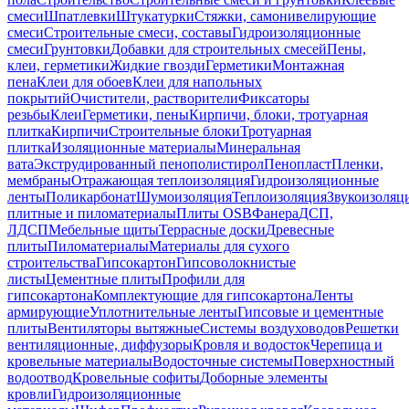
смеси
Шпатлевки
Штукатурки
Стяжки, самонивелирующие
смеси
Строительные смеси, составы
Гидроизоляционные
смеси
Грунтовки
Добавки для строительных смесей
Пены,
клеи, герметики
Жидкие гвозди
Герметики
Монтажная
пена
Клеи для обоев
Клеи для напольных
покрытий
Очистители, растворители
Фиксаторы
резьбы
Клеи
Герметики, пены
Кирпичи, блоки, тротуарная
плитка
Кирпичи
Строительные блоки
Тротуарная
плитка
Изоляционные материалы
Минеральная
вата
Экструдированный пенополистирол
Пенопласт
Пленки,
мембраны
Отражающая теплоизоляция
Гидроизоляционные
ленты
Поликарбонат
Шумоизоляция
Теплоизоляция
Звукоизоляц
плитные и пиломатериалы
Плиты OSB
Фанера
ДСП,
ЛДСП
Мебельные щиты
Террасные доски
Древесные
плиты
Пиломатериалы
Материалы для сухого
строительства
Гипсокартон
Гипсоволокнистые
листы
Цементные плиты
Профили для
гипсокартона
Комплектующие для гипсокартона
Ленты
армирующие
Уплотнительные ленты
Гипсовые и цементные
плиты
Вентиляторы вытяжные
Системы воздуховодов
Решетки
вентиляционные, диффузоры
Кровля и водосток
Черепица и
кровельные материалы
Водосточные системы
Поверхностный
водоотвод
Кровельные софиты
Доборные элементы
кровли
Гидроизоляционные