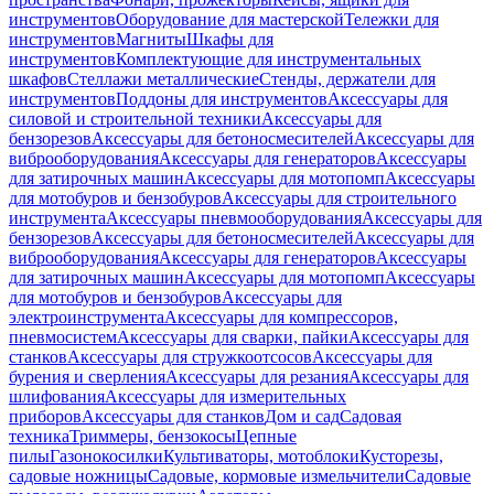
инструментов
Оборудование для мастерской
Тележки для
инструментов
Магниты
Шкафы для
инструментов
Комплектующие для инструментальных
шкафов
Стеллажи металлические
Стенды, держатели для
инструментов
Поддоны для инструментов
Аксессуары для
силовой и строительной техники
Аксессуары для
бензорезов
Аксессуары для бетоносмесителей
Аксессуары для
виброоборудования
Аксессуары для генераторов
Аксессуары
для затирочных машин
Аксессуары для мотопомп
Аксессуары
для мотобуров и бензобуров
Аксессуары для строительного
инструмента
Аксессуары пневмооборудования
Аксессуары для
бензорезов
Аксессуары для бетоносмесителей
Аксессуары для
виброоборудования
Аксессуары для генераторов
Аксессуары
для затирочных машин
Аксессуары для мотопомп
Аксессуары
для мотобуров и бензобуров
Аксессуары для
электроинструмента
Аксессуары для компрессоров,
пневмосистем
Аксессуары для сварки, пайки
Аксессуары для
станков
Аксессуары для стружкоотсосов
Аксессуары для
бурения и сверления
Аксессуары для резания
Аксессуары для
шлифования
Аксессуары для измерительных
приборов
Аксессуары для станков
Дом и сад
Садовая
техника
Триммеры, бензокосы
Цепные
пилы
Газонокосилки
Культиваторы, мотоблоки
Кусторезы,
садовые ножницы
Садовые, кормовые измельчители
Садовые