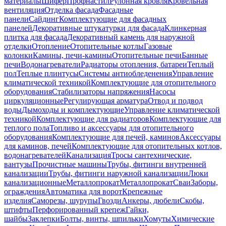
материалы
Шифер
Профнастил
Рулонная кровля
Кровельная
вентиляция
Отделка фасада
Фасадные
панели
Сайдинг
Комплектующие для фасадных
панелей
Декоративные штукатурки для фасада
Клинкерная
плитка для фасада
Декоративный камень для наружной
отделки
Отопление
Отопительные котлы
Газовые
колонки
Камины, печи-камины
Отопительные печи
Банные
печи
Водонагреватели
Радиаторы отопления, батареи
Теплый
пол
Теплые плинтусы
Системы антиобледенения
Управление
климатической техникой
Комплектующие для отопительного
оборудования
Стабилизаторы напряжения
Насосы
циркуляционные
Регулирующая арматура
Отвод и подвод
воды
Дымоходы и комплектующие
Управление климатической
техникой
Комплектующие для радиаторов
Комплектующие для
теплого пола
Топливо и аксессуары для отопительного
оборудования
Комплектующие для печей, каминов
Аксессуары
для каминов, печей
Комплектующие для отопительных котлов,
водонагревателей
Канализация
Тросы сантехнические,
вантузы
Прочистные машины
Трубы, фитинги внутренней
канализации
Трубы, фитинги наружной канализации
Люки
канализационные
Металлопрокат
Металлопрокат
Сваи
Заборы,
ограждения
Автоматика для ворот
Крепежные
изделия
Саморезы, шурупы
Гвозди
Анкеры, дюбели
Скобы,
штифты
Перфорированный крепеж
Гайки,
шайбы
Заклепки
Болты, винты, шпильки
Хомуты
Химические