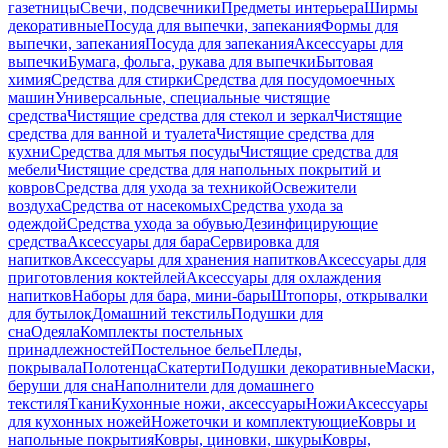
газетницы
Свечи, подсвечники
Предметы интерьера
Ширмы
декоративные
Посуда для выпечки, запекания
Формы для
выпечки, запекания
Посуда для запекания
Аксессуары для
выпечки
Бумага, фольга, рукава для выпечки
Бытовая
химия
Средства для стирки
Средства для посудомоечных
машин
Универсальные, специальные чистящие
средства
Чистящие средства для стекол и зеркал
Чистящие
средства для ванной и туалета
Чистящие средства для
кухни
Средства для мытья посуды
Чистящие средства для
мебели
Чистящие средства для напольных покрытий и
ковров
Средства для ухода за техникой
Освежители
воздуха
Средства от насекомых
Средства ухода за
одеждой
Средства ухода за обувью
Дезинфицирующие
средства
Аксессуары для бара
Сервировка для
напитков
Аксессуары для хранения напитков
Аксессуары для
приготовления коктейлей
Аксессуары для охлаждения
напитков
Наборы для бара, мини-бары
Штопоры, открывалки
для бутылок
Домашний текстиль
Подушки для
сна
Одеяла
Комплекты постельных
принадлежностей
Постельное белье
Пледы,
покрывала
Полотенца
Скатерти
Подушки декоративные
Маски,
беруши для сна
Наполнители для домашнего
текстиля
Ткани
Кухонные ножи, аксессуары
Ножи
Аксессуары
для кухонных ножей
Ножеточки и комплектующие
Ковры и
напольные покрытия
Ковры, циновки, шкуры
Ковры,