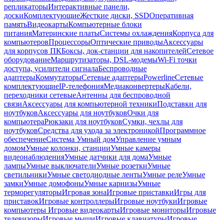
репликаторы
Интерактивные панели,
доски
Комплектующие
Жесткие диски, SSD
Оперативная
память
Видеокарты
Компьютерные блоки
питания
Материнские платы
Системы охлаждения
Корпуса для
компьютеров
Процессоры
Оптические приводы
Аксессуары
для корпусов ПК
Боксы, док-станции для накопителей
Сетевое
оборудование
Маршрутизаторы, DSL-модемы
Wi-Fi точки
доступа, усилители сигнала
Беспроводные
адаптеры
Коммутаторы
Сетевые адаптеры
Powerline
Сетевые
комплектующие
IP-телефония
Медиаконвертеры
Кабели,
переходники сетевые
Антенны для беспроводной
связи
Аксессуары для компьютерной техники
Подставки для
ноутбуков
Аксессуары для ноутбуков
Очки для
компьютера
Рюкзаки для ноутбуков
Сумки, чехлы для
ноутбуков
Средства для ухода за электроникой
Программное
обеспечение
Система Умный дом
Управление умным
домом
Умные колонки, станции
Умные камеры
видеонаблюдения
Умные датчики для дома
Умные
лампы
Умные выключатели
Умные розетки
Умные
светильники
Умные светодиодные ленты
Умные реле
Умные
замки
Умные домофоны
Умные карнизы
Умные
терморегуляторы
Игровая зона
Игровые приставки
Игры для
приставок
Игровые контроллеры
Игровые ноутбуки
Игровые
компьютеры
Игровые видеокарты
Игровые мониторы
Игровые
телевизоры
Игровые мыши
Игровые клавиатуры
Игровые