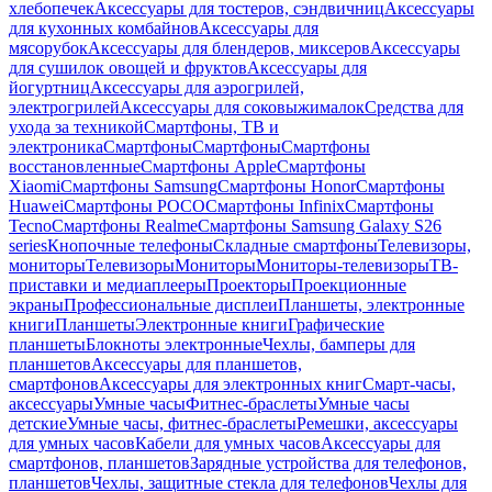
хлебопечек
Аксессуары для тостеров, сэндвичниц
Аксессуары
для кухонных комбайнов
Аксессуары для
мясорубок
Аксессуары для блендеров, миксеров
Аксессуары
для сушилок овощей и фруктов
Аксессуары для
йогуртниц
Аксессуары для аэрогрилей,
электрогрилей
Аксессуары для соковыжималок
Средства для
ухода за техникой
Смартфоны, ТВ и
электроника
Смартфоны
Смартфоны
Смартфоны
восстановленные
Смартфоны Apple
Смартфоны
Xiaomi
Смартфоны Samsung
Смартфоны Honor
Смартфоны
Huawei
Смартфоны POCO
Смартфоны Infinix
Смартфоны
Tecno
Смартфоны Realme
Смартфоны Samsung Galaxy S26
series
Кнопочные телефоны
Складные смартфоны
Телевизоры,
мониторы
Телевизоры
Мониторы
Мониторы-телевизоры
ТВ-
приставки и медиаплееры
Проекторы
Проекционные
экраны
Профессиональные дисплеи
Планшеты, электронные
книги
Планшеты
Электронные книги
Графические
планшеты
Блокноты электронные
Чехлы, бамперы для
планшетов
Аксессуары для планшетов,
смартфонов
Аксессуары для электронных книг
Смарт-часы,
аксессуары
Умные часы
Фитнес-браслеты
Умные часы
детские
Умные часы, фитнес-браслеты
Ремешки, аксессуары
для умных часов
Кабели для умных часов
Аксессуары для
смартфонов, планшетов
Зарядные устройства для телефонов,
планшетов
Чехлы, защитные стекла для телефонов
Чехлы для