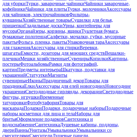
для уборки
Турки, заварочные чайники
Чайники заварочные,
кофейники
Чайники для плиты
Турки, молочники
Аксессуары
для чайников, электрочайников
Фильтры-
кувшины
Хозяйственные товары
Сушилки для белья,
прищепки
Гладильные доски
Урны, контейнеры для
мусора
Органайзеры, корзины, ящики
Туалетная бумага,
бумажные полотенца
Салфетки, мочалки, губки, мусорные
пакеты
Фольга, пленка, пакеты
Упаковочная тара
Аксессуары
для глажения
Аксессуары для стирки
Веревки,
шпагаты
Емкости, дозаторы для моющих средств
Вешалки-
плечики
Мешки хозяйственные
Сувениры
Копилки
Картины,
постеры
Фотоальбомы
Рамки для фотографий,
картин
Предметы интерьера
Шкатулки, подставки для
украшений
Статуэтки
Магниты
сувенирные
Иконы
Праздничный декор
Товары для
праздника
Елки
Аксессуары для елей новогодних
Новогодние
украшения
Светодиодные гирлянды, декорации
Светодиодные
фигуры, игрушки
Временные
татуировки
Фотобутафория
Товары для
маскарада
Подарки
Подарки, подарочные наборы
Подарочные
наборы косметики для лица и тела
Наборы для
бритья
Оформление подарков
Сантехника и
водоснабжение
Сантехника
Душевые кабины, поддоны,
двери
Ванны
Унитазы
Умывальники
Умывальники со
смесителями
Смесители
Душевые панели,