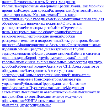
панели
Потолочные плиты
Багеты, молдинги,
уголки
Лакокрасочные материалы
Краски
Эмали
Лаки
Морилки,
пропитки
Колеры для краски
Растворители
Грунтовки
Краски,
эмали аэрозольные
Краски, эмали
Пены, клеи,
герметики
Жидкие гвозди
Герметики
Монтажная пена
Клеи для
обоев
Клеи для напольных покрытий
Очистители,
растворители
Фиксаторы резьбы
Клеи
Герметики,
пены
Электромонтажное оборудование
Розетки и
выключатели
Электрические звонки
Коробки
распределительные и подрозетники
Электропатроны
Вилки,
штепсели
Молниеприемники
Заземление
Электромонтажные
изделия
Клеммы
Средства диэлектрические
Трубки
термоусаживаемые
Изолирующие зажимы
Кабель и системы
для прокладки
Короба, трубы, металлорукав
Силовой
кабель
Наконечники, гильзы кабельные
Аксессуары для труб,
коробов
Кабельный крепеж
Арматура СИП
Электрощитовое
оборудование
Электрощиты
Аксессуары для
электрощита
Шины электротехнические
Выключатели
путевые, концевые
Трансформаторы
Аппаратура
управления
Рубильники
Предохранители
Частотные
преобразователи
Пускатели магнитные
Модульная
автоматика
Выключатели автоматические
Реле
Выключатели
нагрузки
Контакторы
Дополнительное модульное
оборудование
УЗИП
Автоматика пуска
двигателя
Дифференциальные