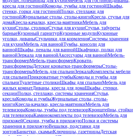
модули
Столешницы для кухни
Мебель для гостиной
Диваны,
кресла для гостиной
Комоды, тумбы для гостиной
Шкафы,
стенки, горки для гостиной
Полки, стеллажи для
гостиной
Журнальные столы, столы-книги
Кресла, стулья для
дома
Кресла-качалки, кресла-маятники
Мебель для
кухни
Столы, столики
Стулья для кухни
Стулья, табуреты
барные
Кухонный гарнитур
Кухонные модули
Кухонные
уголки, диваны
Стульчики для кормления
Системы хранения
для кухни
Мебель для ванной
Тумбы, консоли для
ванной
Шкафы, пеналы для ванной
Шкафчики, полки для
ванной
Зеркала для ванной
Аксессуары для ванной
Мебель-
трансформер
Мебель-трансформер
Кровати-
трансформеры
Детские кроватки-трансформеры
Столы-
трансформеры
Мебель для спальни
Зеркала
Комплекты мебели
для спальни
Прикроватные тумбы
Комоды и тумбы для
спальни
Туалетные столики
Шкафы для спальни
Мебель для
жилых комнат
Диваны, кресла для дома
Шкафы, стенки,
секции
Полки, стеллажи, системы хранения
Стулья,
кресла
Комоды и тумбы
Журнальные столы, столы-
книги
Кресла-качалки, кресла-маятники
Мебель для
телевизора
Комоды, тумбы под телевизор
Кронштейны, стойки
для телевизора
Каминокомплекты под телевизор
Мебель для
прихожей
Секции, тумбы в прихожую
Полки и системы
хранения в прихожую
Вешалки, подставки для
зонтов
Банкетки, скамьи
Ключницы, газетницы
Детская