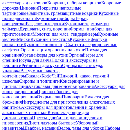
аксессуары для ковров
Коврики, наборы ковриков
Ковровые
дорожки
Циновки
Покрытия напольные
тафтинговые
Защитные, грязезащитные коврики
Кухонные
принадлежности
Кухонные приборы
Терки,
овощерезки
Разделочные доски
Кухонные термометры,
таймеры
Дуршлаги, сита, воронки
Формы, приборы для
приготовления
Молотки для мяса, тендерайзеры
Кухонные
мелочи
Миски
Кухонный текстиль
Кухонные фартуки,
прихватки
Кухонные полотенца
Скатерти, сервировочные
салфетки
Организация хранения на кухне
Посуда для
хранения
Органайзеры для кухни
Органайзеры для
специй
Посуда для ланча
Полки и аксессуары на
рейлинги
Рейлинги для кухни
Одноразовая посуда,
упаковка
Вакуумные пакеты,
контейнеры
Бакалея
Кофе
Чай
Цикорий, какао, горячий
шоколад
Сиропы и топпинги
Консервирование и
дистилляция
Автоклавы для консервирования
Аксессуары для
консервирования
Приспособления для
консервирования
Открывалки
Пивоварни
Емкости для
брожения
Ингредиенты для приготовления алкогольных
напитков
Аксессуары для приготовления и хранения
алкогольных напитков
Комплектующие для
дистилляторов
Прессы, дробилки для виноделия и
пивоварения
Дистилляторы бытовые
Уборочный
инвентарь
Швабры, насадки
Ведра, тазы для уборки
Наборы