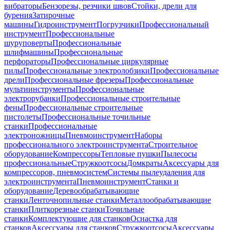
вибраторы
Бензорезы, резчики швов
Стойки, дрели для
бурения
Затирочные
машины
Гидроинструмент
Погрузчики
Профессиональный
инструмент
Профессиональные
шуруповерты
Профессиональные
шлифмашины
Профессиональные
перфораторы
Профессиональные циркулярные
пилы
Профессиональные электролобзики
Профессиональные
дрели
Профессиональные фрезеры
Профессиональные
мультиинструменты
Профессиональные
электрорубанки
Профессиональные строительные
фены
Профессиональные строительные
пистолеты
Профессиональные точильные
станки
Профессиональные
электроножницы
Пневмоинструмент
Наборы
профессионального электроинструмента
Строительное
оборудование
Компрессоры
Тепловые пушки
Пылесосы
профессиональные
Стружкоотсосы
Домкраты
Аксессуары для
компрессоров, пневмосистем
Системы пылеудаления для
электроинструмента
Пневмоинструмент
Станки и
оборудование
Деревообрабатывающие
станки
Ленточнопильные станки
Металлообрабатывающие
станки
Плиткорезные станки
Точильные
станки
Комплектующие для станков
Оснастка для
станков
Аксессуары для станков
Стружкоотсосы
Аксессуары