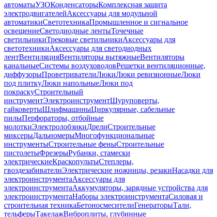
автоматы
УЗО
Конденсаторы
Комплексная защита
электродвигателей
Аксессуары для модульной
автоматики
Светотехника
Промышленное и сигнальное
освещение
Светодиодные ленты
Точечные
светильники
Трековые светильники
Аксессуары для
светотехники
Аксессуары для светодиодных
лент
Вентиляция
Вентиляторы вытяжные
Вентиляторы
канальные
Системы воздуховодов
Решетки вентиляционные,
диффузоры
Проветриватели
Люки
Люки ревизионные
Люки
под плитку
Люки напольные
Люки под
покраску
Строительный
инструмент
Электроинструмент
Шуруповерты,
гайковерты
Шлифмашины
Циркулярные, сабельные
пилы
Перфораторы, отбойные
молотки
Электролобзики
Дрели
Строительные
миксеры
Дальномеры
Многофункциональные
инструменты
Строительные фены
Строительные
пистолеты
Фрезеры
Рубанки, стамески
электрические
Краскопульты
Степлеры,
гвоздезабиватели
Электрические ножницы, резаки
Насадки для
электроинструмента
Аксессуары для
электроинструмента
Аккумуляторы, зарядные устройства для
электроинструмента
Наборы электроинструмента
Силовая и
строительная техника
Бетоносмесители
Генераторы
Тали,
тельферы
Такелаж
Виброплиты, глубинные