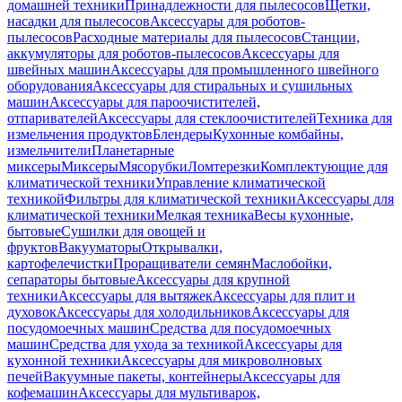
домашней техники
Принадлежности для пылесосов
Щетки,
насадки для пылесосов
Аксессуары для роботов-
пылесосов
Расходные материалы для пылесосов
Станции,
аккумуляторы для роботов-пылесосов
Аксессуары для
швейных машин
Аксессуары для промышленного швейного
оборудования
Аксессуары для стиральных и сушильных
машин
Аксессуары для пароочистителей,
отпаривателей
Аксессуары для стеклоочистителей
Техника для
измельчения продуктов
Блендеры
Кухонные комбайны,
измельчители
Планетарные
миксеры
Миксеры
Мясорубки
Ломтерезки
Комплектующие для
климатической техники
Управление климатической
техникой
Фильтры для климатической техники
Аксессуары для
климатической техники
Мелкая техника
Весы кухонные,
бытовые
Сушилки для овощей и
фруктов
Вакууматоры
Открывалки,
картофелечистки
Проращиватели семян
Маслобойки,
сепараторы бытовые
Аксессуары для крупной
техники
Аксессуары для вытяжек
Аксессуары для плит и
духовок
Аксессуары для холодильников
Аксессуары для
посудомоечных машин
Средства для посудомоечных
машин
Средства для ухода за техникой
Аксессуары для
кухонной техники
Аксессуары для микроволновых
печей
Вакуумные пакеты, контейнеры
Аксессуары для
кофемашин
Аксессуары для мультиварок,