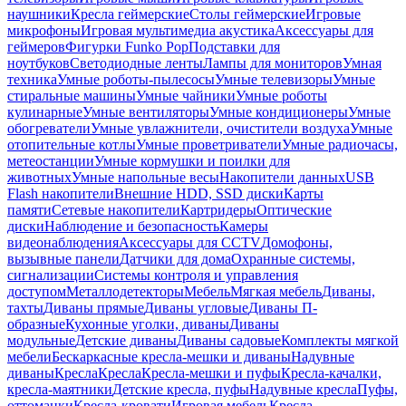
наушники
Кресла геймерские
Столы геймерские
Игровые
микрофоны
Игровая мультимедиа акустика
Аксессуары для
геймеров
Фигурки Funko Pop
Подставки для
ноутбуков
Светодиодные ленты
Лампы для мониторов
Умная
техника
Умные роботы-пылесосы
Умные телевизоры
Умные
стиральные машины
Умные чайники
Умные роботы
кулинарные
Умные вентиляторы
Умные кондиционеры
Умные
обогреватели
Умные увлажнители, очистители воздуха
Умные
отопительные котлы
Умные проветриватели
Умные радиочасы,
метеостанции
Умные кормушки и поилки для
животных
Умные напольные весы
Накопители данных
USB
Flash накопители
Внешние HDD, SSD диски
Карты
памяти
Сетевые накопители
Картридеры
Оптические
диски
Наблюдение и безопасность
Камеры
видеонаблюдения
Аксессуары для CCTV
Домофоны,
вызывные панели
Датчики для дома
Охранные системы,
сигнализации
Системы контроля и управления
доступом
Металлодетекторы
Мебель
Мягкая мебель
Диваны,
тахты
Диваны прямые
Диваны угловые
Диваны П-
образные
Кухонные уголки, диваны
Диваны
модульные
Детские диваны
Диваны садовые
Комплекты мягкой
мебели
Бескаркасные кресла-мешки и диваны
Надувные
диваны
Кресла
Кресла
Кресла-мешки и пуфы
Кресла-качалки,
кресла-маятники
Детские кресла, пуфы
Надувные кресла
Пуфы,
оттоманки
Кресла-кровати
Игровая мебель
Кресла