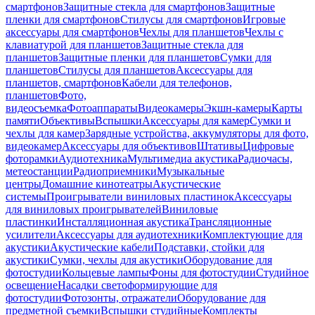
смартфонов
Защитные стекла для смартфонов
Защитные
пленки для смартфонов
Стилусы для смартфонов
Игровые
аксессуары для смартфонов
Чехлы для планшетов
Чехлы с
клавиатурой для планшетов
Защитные стекла для
планшетов
Защитные пленки для планшетов
Сумки для
планшетов
Стилусы для планшетов
Аксессуары для
планшетов, смартфонов
Кабели для телефонов,
планшетов
Фото,
видеосъемка
Фотоаппараты
Видеокамеры
Экшн-камеры
Карты
памяти
Объективы
Вспышки
Аксессуары для камер
Сумки и
чехлы для камер
Зарядные устройства, аккумуляторы для фото,
видеокамер
Аксессуары для объективов
Штативы
Цифровые
фоторамки
Аудиотехника
Мультимедиа акустика
Радиочасы,
метеостанции
Радиоприемники
Музыкальные
центры
Домашние кинотеатры
Акустические
системы
Проигрыватели виниловых пластинок
Аксессуары
для виниловых проигрывателей
Виниловые
пластинки
Инсталляционная акустика
Трансляционные
усилители
Аксессуары для аудиотехники
Комплектующие для
акустики
Акустические кабели
Подставки, стойки для
акустики
Сумки, чехлы для акустики
Оборудование для
фотостудии
Кольцевые лампы
Фоны для фотостудии
Студийное
освещение
Насадки светоформирующие для
фотостудии
Фотозонты, отражатели
Оборудование для
предметной съемки
Вспышки студийные
Комплекты