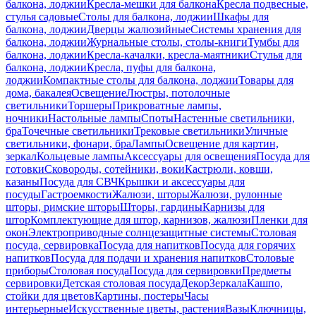
балкона, лоджии
Кресла-мешки для балкона
Кресла подвесные,
стулья садовые
Столы для балкона, лоджии
Шкафы для
балкона, лоджии
Дверцы жалюзийные
Системы хранения для
балкона, лоджии
Журнальные столы, столы-книги
Тумбы для
балкона, лоджии
Кресла-качалки, кресла-маятники
Стулья для
балкона, лоджии
Кресла, пуфы для балкона,
лоджии
Компактные столы для балкона, лоджии
Товары для
дома, бакалея
Освещение
Люстры, потолочные
светильники
Торшеры
Прикроватные лампы,
ночники
Настольные лампы
Споты
Настенные светильники,
бра
Точечные светильники
Трековые светильники
Уличные
светильники, фонари, бра
Лампы
Освещение для картин,
зеркал
Кольцевые лампы
Аксессуары для освещения
Посуда для
готовки
Сковороды, сотейники, воки
Кастрюли, ковши,
казаны
Посуда для СВЧ
Крышки и аксессуары для
посуды
Гастроемкости
Жалюзи, шторы
Жалюзи, рулонные
шторы, римские шторы
Шторы, гардины
Карнизы для
штор
Комплектующие для штор, карнизов, жалюзи
Пленки для
окон
Электроприводные солнцезащитные системы
Столовая
посуда, сервировка
Посуда для напитков
Посуда для горячих
напитков
Посуда для подачи и хранения напитков
Столовые
приборы
Столовая посуда
Посуда для сервировки
Предметы
сервировки
Детская столовая посуда
Декор
Зеркала
Кашпо,
стойки для цветов
Картины, постеры
Часы
интерьерные
Искусственные цветы, растения
Вазы
Ключницы,