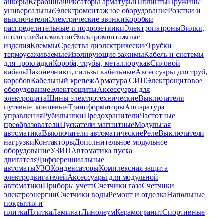
анкеры
Карабины
Фиксаторы арматуры
Шплинты
Пружины
универсальные
Электромонтажное оборудование
Розетки и
выключатели
Электрические звонки
Коробки
распределительные и подрозетники
Электропатроны
Вилки,
штепсели
Заземление
Электромонтажные
изделия
Клеммы
Средства диэлектрические
Трубки
термоусаживаемые
Изолирующие зажимы
Кабель и системы
для прокладки
Короба, трубы, металлорукав
Силовой
кабель
Наконечники, гильзы кабельные
Аксессуары для труб,
коробов
Кабельный крепеж
Арматура СИП
Электрощитовое
оборудование
Электрощиты
Аксессуары для
электрощита
Шины электротехнические
Выключатели
путевые, концевые
Трансформаторы
Аппаратура
управления
Рубильники
Предохранители
Частотные
преобразователи
Пускатели магнитные
Модульная
автоматика
Выключатели автоматические
Реле
Выключатели
нагрузки
Контакторы
Дополнительное модульное
оборудование
УЗИП
Автоматика пуска
двигателя
Дифференциальные
автоматы
УЗО
Конденсаторы
Комплексная защита
электродвигателей
Аксессуары для модульной
автоматики
Приборы учета
Счетчики газа
Счетчики
электроэнергии
Счетчики воды
Ремонт и отделка
Напольные
покрытия и
плитка
Плитка
Ламинат
Линолеум
Керамогранит
Спортивные