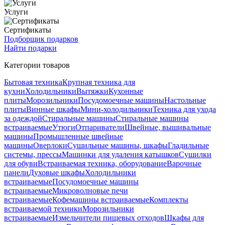
Услуги
Сертификаты
Подборщик подарков
Найти подарки
Категории товаров
Бытовая техника
Крупная техника для
кухни
Холодильники
Вытяжки
Кухонные
плиты
Морозильники
Посудомоечные машины
Настольные
плиты
Винные шкафы
Мини-холодильники
Техника для ухода
за одеждой
Стиральные машины
Стиральные машины
встраиваемые
Утюги
Отпариватели
Швейные, вышивальные
машины
Промышленные швейные
машины
Оверлоки
Сушильные машины, шкафы
Гладильные
системы, прессы
Машинки для удаления катышков
Сушилки
для обуви
Встраиваемая техника, оборудование
Варочные
панели
Духовые шкафы
Холодильники
встраиваемые
Посудомоечные машины
встраиваемые
Микроволновые печи
встраиваемые
Кофемашины встраиваемые
Комплекты
встраиваемой техники
Морозильники
встраиваемые
Измельчители пищевых отходов
Шкафы для