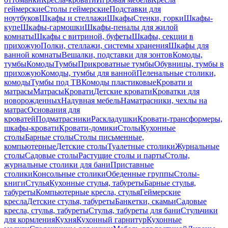
геймерские
Столы геймерские
Подставки для
ноутбуков
Шкафы и стеллажи
Шкафы
Стенки, горки
Шкафы-
купе
Шкафы-гармошки
Шкафы-пеналы для жилой
комнаты
Шкафы с витриной, буфеты
Шкафы, секции в
прихожую
Полки, стеллажи, системы хранения
Шкафы для
ванной комнаты
Вешалки, подставки для зонтов
Комоды,
тумбы
Комоды
Тумбы
Прикроватные тумбы
Обувницы, тумбы в
прихожую
Комоды, тумбы для ванной
Пеленальные столики,
комоды
Тумбы под ТВ
Комоды пластиковые
Кровати и
матрасы
Матрасы
Кровати
Детские кровати
Кроватки для
новорожденных
Надувная мебель
Наматрасники, чехлы на
матрас
Основания для
кроватей
Подматрасники
Раскладушки
Кровати-трансформеры,
шкафы-кровати
Кровати-домики
Столы
Кухонные
столы
Барные столы
Столы письменные,
компьютерные
Детские столы
Туалетные столики
Журнальные
столы
Садовые столы
Растущие столы и парты
Столы,
журнальные столики для бани
Приставные
столики
Консольные столики
Обеденные группы
Столы-
книги
Стулья
Кухонные стулья, табуреты
Барные стулья,
табуреты
Компьютерные кресла, стулья
Геймерские
кресла
Детские стулья, табуреты
Банкетки, скамьи
Садовые
кресла, стулья, табуреты
Стулья, табуреты для бани
Стульчики
для кормления
Кухня
Кухонный гарнитур
Кухонные