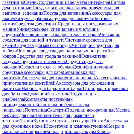
газетницы
Свечи, подсвечники
Предметы интерьера
Ширмы
декоративные
Посуда для выпечки, запекания
Формы для
выпечки, запекания
Посуда для запекания
Аксессуары для
выпечки
Бумага, фольга, рукава для выпечки
Бытовая
химия
Средства для стирки
Средства для посудомоечных
машин
Универсальные, специальные чистящие
средства
Чистящие средства для стекол и зеркал
Чистящие
средства для ванной и туалета
Чистящие средства для
кухни
Средства для мытья посуды
Чистящие средства для
мебели
Чистящие средства для напольных покрытий и
ковров
Средства для ухода за техникой
Освежители
воздуха
Средства от насекомых
Средства ухода за
одеждой
Средства ухода за обувью
Дезинфицирующие
средства
Аксессуары для бара
Сервировка для
напитков
Аксессуары для хранения напитков
Аксессуары для
приготовления коктейлей
Аксессуары для охлаждения
напитков
Наборы для бара, мини-бары
Штопоры, открывалки
для бутылок
Домашний текстиль
Подушки для
сна
Одеяла
Комплекты постельных
принадлежностей
Постельное белье
Пледы,
покрывала
Полотенца
Скатерти
Подушки декоративные
Маски,
беруши для сна
Наполнители для домашнего
текстиля
Ткани
Кухонные ножи, аксессуары
Ножи
Аксессуары
для кухонных ножей
Ножеточки и комплектующие
Ковры и
напольные покрытия
Ковры, циновки, шкуры
Ковры,