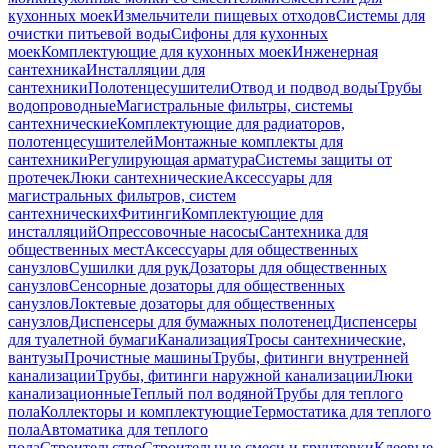
кухонных моек
Измельчители пищевых отходов
Системы для
очистки питьевой воды
Сифоны для кухонных
моек
Комплектующие для кухонных моек
Инженерная
сантехника
Инсталляции для
сантехники
Полотенцесушители
Отвод и подвод воды
Трубы
водопроводные
Магистральные фильтры, системы
сантехнические
Комплектующие для радиаторов,
полотенцесушителей
Монтажные комплекты для
сантехники
Регулирующая арматура
Системы защиты от
протечек
Люки сантехнические
Аксессуары для
магистральных фильтров, систем
сантехнических
Фитинги
Комплектующие для
инсталляций
Опрессовочные насосы
Сантехника для
общественных мест
Аксессуары для общественных
санузлов
Сушилки для рук
Дозаторы для общественных
санузлов
Сенсорные дозаторы для общественных
санузлов
Локтевые дозаторы для общественных
санузлов
Диспенсеры для бумажных полотенец
Диспенсеры
для туалетной бумаги
Канализация
Тросы сантехнические,
вантузы
Прочистные машины
Трубы, фитинги внутренней
канализации
Трубы, фитинги наружной канализации
Люки
канализационные
Теплый пол водяной
Трубы для теплого
пола
Коллекторы и комплектующие
Термостатика для теплого
пола
Автоматика для теплого
пола
Строительство
Строительные смеси и грунтовки
Клеевые