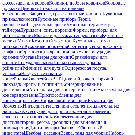
аксессуары для ковров
Коврики, наборы ковриков
Ковровые
дорожки
Циновки
Покрытия напольные
тафтинговые
Защитные, грязезащитные коврики
Кухонные
принадлежности
Кухонные приборы
Терки,
овощерезки
Разделочные доски
Кухонные термометры,
таймеры
Дуршлаги, сита, воронки
Формы, приборы для
приготовления
Молотки для мяса, тендерайзеры
Кухонные
мелочи
Миски
Кухонный текстиль
Кухонные фартуки,
прихватки
Кухонные полотенца
Скатерти, сервировочные
салфетки
Организация хранения на кухне
Посуда для
хранения
Органайзеры для кухни
Органайзеры для
специй
Посуда для ланча
Полки и аксессуары на
рейлинги
Рейлинги для кухни
Одноразовая посуда,
упаковка
Вакуумные пакеты,
контейнеры
Бакалея
Кофе
Чай
Цикорий, какао, горячий
шоколад
Сиропы и топпинги
Консервирование и
дистилляция
Автоклавы для консервирования
Аксессуары для
консервирования
Приспособления для
консервирования
Открывалки
Пивоварни
Емкости для
брожения
Ингредиенты для приготовления алкогольных
напитков
Аксессуары для приготовления и хранения
алкогольных напитков
Комплектующие для
дистилляторов
Прессы, дробилки для виноделия и
пивоварения
Дистилляторы бытовые
Уборочный
инвентарь
Швабры, насадки
Ведра, тазы для уборки
Наборы