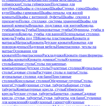
геймерские
Столы геймерские
Подставки для
ноутбуков
Шкафы и стеллажи
Шкафы
Стенки, горки
Шкафы-
купе
Шкафы-гармошки
Шкафы-пеналы для жилой
комнаты
Шкафы с витриной, буфеты
Шкафы, секции в
прихожую
Полки, стеллажи, системы хранения
Шкафы для
ванной комнаты
Вешалки, подставки для зонтов
Комоды,
тумбы
Комоды
Тумбы
Прикроватные тумбы
Обувницы, тумбы в
прихожую
Комоды, тумбы для ванной
Пеленальные столики,
комоды
Тумбы под ТВ
Комоды пластиковые
Кровати и
матрасы
Матрасы
Кровати
Детские кровати
Кроватки для
новорожденных
Надувная мебель
Наматрасники, чехлы на
матрас
Основания для
кроватей
Подматрасники
Раскладушки
Кровати-трансформеры,
шкафы-кровати
Кровати-домики
Столы
Кухонные
столы
Барные столы
Столы письменные,
компьютерные
Детские столы
Туалетные столики
Журнальные
столы
Садовые столы
Растущие столы и парты
Столы,
журнальные столики для бани
Приставные
столики
Консольные столики
Обеденные группы
Столы-
книги
Стулья
Кухонные стулья, табуреты
Барные стулья,
табуреты
Компьютерные кресла, стулья
Геймерские
кресла
Детские стулья, табуреты
Банкетки, скамьи
Садовые
кресла, стулья, табуреты
Стулья, табуреты для бани
Стульчики
для кормления
Кухня
Кухонный гарнитур
Кухонные