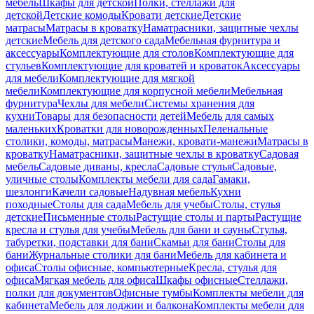
мебель
Шкафы для детской
Полки, стеллажи для
детской
Детские комоды
Кровати детские
Детские
матрасы
Матрасы в кроватку
Наматрасники, защитные чехлы
детские
Мебель для детского сада
Мебельная фурнитура и
аксессуары
Комплектующие для столов
Комплектующие для
стульев
Комплектующие для кроватей и кроваток
Аксессуары
для мебели
Комплектующие для мягкой
мебели
Комплектующие для корпусной мебели
Мебельная
фурнитура
Чехлы для мебели
Системы хранения для
кухни
Товары для безопасности детей
Мебель для самых
маленьких
Кроватки для новорожденных
Пеленальные
столики, комоды, матрасы
Манежи, кровати-манежи
Матрасы в
кроватку
Наматрасники, защитные чехлы в кроватку
Садовая
мебель
Садовые диваны, кресла
Садовые стулья
Садовые,
уличные столы
Комплекты мебели для сада
Гамаки,
шезлонги
Качели садовые
Надувная мебель
Кухни
походные
Столы для сада
Мебель для учебы
Столы, стулья
детские
Письменные столы
Растущие столы и парты
Растущие
кресла и стулья для учебы
Мебель для бани и сауны
Стулья,
табуретки, подставки для бани
Скамьи для бани
Столы для
бани
Журнальные столики для бани
Мебель для кабинета и
офиса
Столы офисные, компьютерные
Кресла, стулья для
офиса
Мягкая мебель для офиса
Шкафы офисные
Стеллажи,
полки для документов
Офисные тумбы
Комплекты мебели для
кабинета
Мебель для лоджии и балкона
Комплекты мебели для