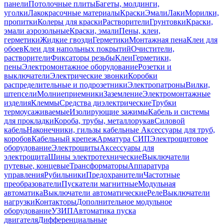
панели
Потолочные плиты
Багеты, молдинги,
уголки
Лакокрасочные материалы
Краски
Эмали
Лаки
Морилки,
пропитки
Колеры для краски
Растворители
Грунтовки
Краски,
эмали аэрозольные
Краски, эмали
Пены, клеи,
герметики
Жидкие гвозди
Герметики
Монтажная пена
Клеи для
обоев
Клеи для напольных покрытий
Очистители,
растворители
Фиксаторы резьбы
Клеи
Герметики,
пены
Электромонтажное оборудование
Розетки и
выключатели
Электрические звонки
Коробки
распределительные и подрозетники
Электропатроны
Вилки,
штепсели
Молниеприемники
Заземление
Электромонтажные
изделия
Клеммы
Средства диэлектрические
Трубки
термоусаживаемые
Изолирующие зажимы
Кабель и системы
для прокладки
Короба, трубы, металлорукав
Силовой
кабель
Наконечники, гильзы кабельные
Аксессуары для труб,
коробов
Кабельный крепеж
Арматура СИП
Электрощитовое
оборудование
Электрощиты
Аксессуары для
электрощита
Шины электротехнические
Выключатели
путевые, концевые
Трансформаторы
Аппаратура
управления
Рубильники
Предохранители
Частотные
преобразователи
Пускатели магнитные
Модульная
автоматика
Выключатели автоматические
Реле
Выключатели
нагрузки
Контакторы
Дополнительное модульное
оборудование
УЗИП
Автоматика пуска
двигателя
Дифференциальные