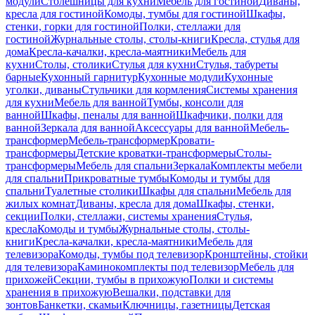
модули
Столешницы для кухни
Мебель для гостиной
Диваны,
кресла для гостиной
Комоды, тумбы для гостиной
Шкафы,
стенки, горки для гостиной
Полки, стеллажи для
гостиной
Журнальные столы, столы-книги
Кресла, стулья для
дома
Кресла-качалки, кресла-маятники
Мебель для
кухни
Столы, столики
Стулья для кухни
Стулья, табуреты
барные
Кухонный гарнитур
Кухонные модули
Кухонные
уголки, диваны
Стульчики для кормления
Системы хранения
для кухни
Мебель для ванной
Тумбы, консоли для
ванной
Шкафы, пеналы для ванной
Шкафчики, полки для
ванной
Зеркала для ванной
Аксессуары для ванной
Мебель-
трансформер
Мебель-трансформер
Кровати-
трансформеры
Детские кроватки-трансформеры
Столы-
трансформеры
Мебель для спальни
Зеркала
Комплекты мебели
для спальни
Прикроватные тумбы
Комоды и тумбы для
спальни
Туалетные столики
Шкафы для спальни
Мебель для
жилых комнат
Диваны, кресла для дома
Шкафы, стенки,
секции
Полки, стеллажи, системы хранения
Стулья,
кресла
Комоды и тумбы
Журнальные столы, столы-
книги
Кресла-качалки, кресла-маятники
Мебель для
телевизора
Комоды, тумбы под телевизор
Кронштейны, стойки
для телевизора
Каминокомплекты под телевизор
Мебель для
прихожей
Секции, тумбы в прихожую
Полки и системы
хранения в прихожую
Вешалки, подставки для
зонтов
Банкетки, скамьи
Ключницы, газетницы
Детская