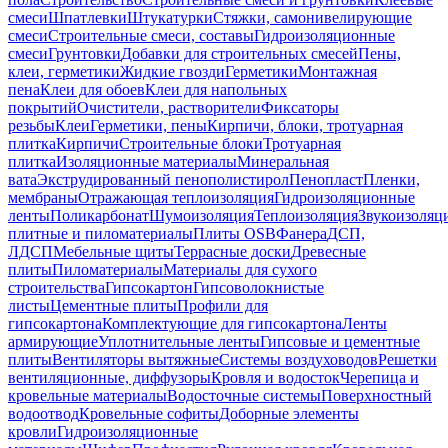
смеси
Шпатлевки
Штукатурки
Стяжки, самонивелирующие
смеси
Строительные смеси, составы
Гидроизоляционные
смеси
Грунтовки
Добавки для строительных смесей
Пены,
клеи, герметики
Жидкие гвозди
Герметики
Монтажная
пена
Клеи для обоев
Клеи для напольных
покрытий
Очистители, растворители
Фиксаторы
резьбы
Клеи
Герметики, пены
Кирпичи, блоки, тротуарная
плитка
Кирпичи
Строительные блоки
Тротуарная
плитка
Изоляционные материалы
Минеральная
вата
Экструдированный пенополистирол
Пенопласт
Пленки,
мембраны
Отражающая теплоизоляция
Гидроизоляционные
ленты
Поликарбонат
Шумоизоляция
Теплоизоляция
Звукоизоляц
плитные и пиломатериалы
Плиты OSB
Фанера
ДСП,
ЛДСП
Мебельные щиты
Террасные доски
Древесные
плиты
Пиломатериалы
Материалы для сухого
строительства
Гипсокартон
Гипсоволокнистые
листы
Цементные плиты
Профили для
гипсокартона
Комплектующие для гипсокартона
Ленты
армирующие
Уплотнительные ленты
Гипсовые и цементные
плиты
Вентиляторы вытяжные
Системы воздуховодов
Решетки
вентиляционные, диффузоры
Кровля и водосток
Черепица и
кровельные материалы
Водосточные системы
Поверхностный
водоотвод
Кровельные софиты
Доборные элементы
кровли
Гидроизоляционные