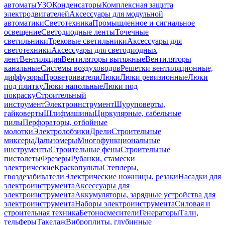
автоматы
УЗО
Конденсаторы
Комплексная защита
электродвигателей
Аксессуары для модульной
автоматики
Светотехника
Промышленное и сигнальное
освещение
Светодиодные ленты
Точечные
светильники
Трековые светильники
Аксессуары для
светотехники
Аксессуары для светодиодных
лент
Вентиляция
Вентиляторы вытяжные
Вентиляторы
канальные
Системы воздуховодов
Решетки вентиляционные,
диффузоры
Проветриватели
Люки
Люки ревизионные
Люки
под плитку
Люки напольные
Люки под
покраску
Строительный
инструмент
Электроинструмент
Шуруповерты,
гайковерты
Шлифмашины
Циркулярные, сабельные
пилы
Перфораторы, отбойные
молотки
Электролобзики
Дрели
Строительные
миксеры
Дальномеры
Многофункциональные
инструменты
Строительные фены
Строительные
пистолеты
Фрезеры
Рубанки, стамески
электрические
Краскопульты
Степлеры,
гвоздезабиватели
Электрические ножницы, резаки
Насадки для
электроинструмента
Аксессуары для
электроинструмента
Аккумуляторы, зарядные устройства для
электроинструмента
Наборы электроинструмента
Силовая и
строительная техника
Бетоносмесители
Генераторы
Тали,
тельферы
Такелаж
Виброплиты, глубинные