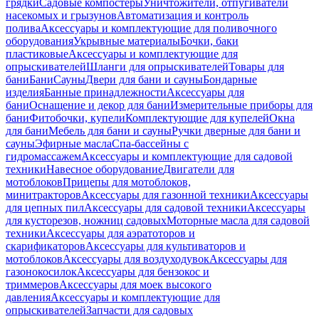
грядки
Садовые компостеры
Уничтожители, отпугиватели
насекомых и грызунов
Автоматизация и контроль
полива
Аксессуары и комплектующие для поливочного
оборудования
Укрывные материалы
Бочки, баки
пластиковые
Аксессуары и комплектующие для
опрыскивателей
Шланги для опрыскивателей
Товары для
бани
Бани
Сауны
Двери для бани и сауны
Бондарные
изделия
Банные принадлежности
Аксессуары для
бани
Оснащение и декор для бани
Измерительные приборы для
бани
Фитобочки, купели
Комплектующие для купелей
Окна
для бани
Мебель для бани и сауны
Ручки дверные для бани и
сауны
Эфирные масла
Спа-бассейны с
гидромассажем
Аксессуары и комплектующие для садовой
техники
Навесное оборудование
Двигатели для
мотоблоков
Прицепы для мотоблоков,
минитракторов
Аксессуары для газонной техники
Аксессуары
для цепных пил
Аксессуары для садовой техники
Аксессуары
для кусторезов, ножниц садовых
Моторные масла для садовой
техники
Аксессуары для аэратоторов и
скарификаторов
Аксессуары для культиваторов и
мотоблоков
Аксессуары для воздуходувок
Аксессуары для
газонокосилок
Аксессуары для бензокос и
триммеров
Аксессуары для моек высокого
давления
Аксессуары и комплектующие для
опрыскивателей
Запчасти для садовых