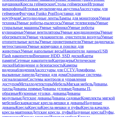
наушники
Кресла геймерские
Столы геймерские
Игровые
микрофоны
Игровая мультимедиа акустика
Аксессуары для
геймеров
Фигурки Funko Pop
Подставки для
ноутбуков
Светодиодные ленты
Лампы для мониторов
Умная
техника
Умные роботы-пылесосы
Умные телевизоры
Умные
стиральные машины
Умные чайники
Умные роботы
кулинарные
Умные вентиляторы
Умные кондиционеры
Умные
обогреватели
Умные увлажнители, очистители воздуха
Умные
отопительные котлы
Умные проветриватели
Умные радиочасы,
метеостанции
Умные кормушки и поилки для
животных
Умные напольные весы
Накопители данных
USB
Flash накопители
Внешние HDD, SSD диски
Карты
памяти
Сетевые накопители
Картридеры
Оптические
диски
Наблюдение и безопасность
Камеры
видеонаблюдения
Аксессуары для CCTV
Домофоны,
вызывные панели
Датчики для дома
Охранные системы,
сигнализации
Системы контроля и управления
доступом
Металлодетекторы
Мебель
Мягкая мебель
Диваны,
тахты
Диваны прямые
Диваны угловые
Диваны П-
образные
Кухонные уголки, диваны
Диваны
модульные
Детские диваны
Диваны садовые
Комплекты мягкой
мебели
Бескаркасные кресла-мешки и диваны
Надувные
диваны
Кресла
Кресла
Кресла-мешки и пуфы
Кресла-качалки,
кресла-маятники
Детские кресла, пуфы
Надувные кресла
Пуфы,
оттоманки
Кресла-кровати
Игровая мебель
Кресла