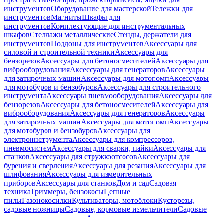
инструментов
Оборудование для мастерской
Тележки для
инструментов
Магниты
Шкафы для
инструментов
Комплектующие для инструментальных
шкафов
Стеллажи металлические
Стенды, держатели для
инструментов
Поддоны для инструментов
Аксессуары для
силовой и строительной техники
Аксессуары для
бензорезов
Аксессуары для бетоносмесителей
Аксессуары для
виброоборудования
Аксессуары для генераторов
Аксессуары
для затирочных машин
Аксессуары для мотопомп
Аксессуары
для мотобуров и бензобуров
Аксессуары для строительного
инструмента
Аксессуары пневмооборудования
Аксессуары для
бензорезов
Аксессуары для бетоносмесителей
Аксессуары для
виброоборудования
Аксессуары для генераторов
Аксессуары
для затирочных машин
Аксессуары для мотопомп
Аксессуары
для мотобуров и бензобуров
Аксессуары для
электроинструмента
Аксессуары для компрессоров,
пневмосистем
Аксессуары для сварки, пайки
Аксессуары для
станков
Аксессуары для стружкоотсосов
Аксессуары для
бурения и сверления
Аксессуары для резания
Аксессуары для
шлифования
Аксессуары для измерительных
приборов
Аксессуары для станков
Дом и сад
Садовая
техника
Триммеры, бензокосы
Цепные
пилы
Газонокосилки
Культиваторы, мотоблоки
Кусторезы,
садовые ножницы
Садовые, кормовые измельчители
Садовые