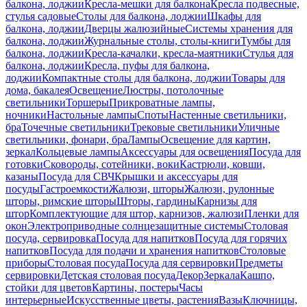
балкона, лоджии
Кресла-мешки для балкона
Кресла подвесные,
стулья садовые
Столы для балкона, лоджии
Шкафы для
балкона, лоджии
Дверцы жалюзийные
Системы хранения для
балкона, лоджии
Журнальные столы, столы-книги
Тумбы для
балкона, лоджии
Кресла-качалки, кресла-маятники
Стулья для
балкона, лоджии
Кресла, пуфы для балкона,
лоджии
Компактные столы для балкона, лоджии
Товары для
дома, бакалея
Освещение
Люстры, потолочные
светильники
Торшеры
Прикроватные лампы,
ночники
Настольные лампы
Споты
Настенные светильники,
бра
Точечные светильники
Трековые светильники
Уличные
светильники, фонари, бра
Лампы
Освещение для картин,
зеркал
Кольцевые лампы
Аксессуары для освещения
Посуда для
готовки
Сковороды, сотейники, воки
Кастрюли, ковши,
казаны
Посуда для СВЧ
Крышки и аксессуары для
посуды
Гастроемкости
Жалюзи, шторы
Жалюзи, рулонные
шторы, римские шторы
Шторы, гардины
Карнизы для
штор
Комплектующие для штор, карнизов, жалюзи
Пленки для
окон
Электроприводные солнцезащитные системы
Столовая
посуда, сервировка
Посуда для напитков
Посуда для горячих
напитков
Посуда для подачи и хранения напитков
Столовые
приборы
Столовая посуда
Посуда для сервировки
Предметы
сервировки
Детская столовая посуда
Декор
Зеркала
Кашпо,
стойки для цветов
Картины, постеры
Часы
интерьерные
Искусственные цветы, растения
Вазы
Ключницы,