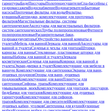
гарнитуры
Биде
Писсуары
Полотенцесушители
Спа-бассейны с
гидромассажем
Водоснабжение
Водонагреватели
Бытовые
насосы
Проточные фильтры для воды
Фильтры-
кувшины
Картриджи, комплектующие для проточных
фильтров
Магистральные фильтры, системы
сантехнические
Аксессуары для магистральных фильтров,
систем сантехнических
Трубы полипропиленовые
Фитинги
полипропиленовые
Расширительные баки,
гидроаккумуляторы
Обустройство ванной комнаты и
туалета
Мебель для ванной
Зеркала для ванной
Аксессуары для
ванной и туалета
Сиденья и чехлы для унитаза
Шторки,
карнизы для ванны
Стеклянные, пластиковые шторки для
ванны
Наборы для ванной и туалета
Зеркала
косметические
Сиденья для ванны
Коврики для ванной и
туалета
Экран-дверки в туалет
Комплектующие для мебели в
ванную
Комплектующие для сантехники
Экраны для ванн,
душевых поддонов
Опоры для ванн, душевых
поддонов
Комплектующие для ванн
Плинтусы для
сантехники
Сифоны, трапы
Комплектующие для
умывальников, моек
Комплектующие для унитазов, писсуаров,
биде
Бачки для унитазов
Комплектующие для душевых
гарнитуров
Комплектующие для сифонов,
трапов
Комплектующие для смесителей
Комплектующие для
душевых кабин, уголков
Сантехника для кухни
Кухонные
мойки
Кухонные мойки со смесителями
Смесители для