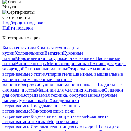
Услуги
Сертификаты
Подборщик подарков
Найти подарки
Категории товаров
Бытовая техника
Крупная техника для
кухни
Холодильники
Вытяжки
Кухонные
плиты
Морозильники
Посудомоечные машины
Настольные
плиты
Винные шкафы
Мини-холодильники
Техника для ухода
за одеждой
Стиральные машины
Стиральные машины
встраиваемые
Утюги
Отпариватели
Швейные, вышивальные
машины
Промышленные швейные
машины
Оверлоки
Сушильные машины, шкафы
Гладильные
системы, прессы
Машинки для удаления катышков
Сушилки
для обуви
Встраиваемая техника, оборудование
Варочные
панели
Духовые шкафы
Холодильники
встраиваемые
Посудомоечные машины
встраиваемые
Микроволновые печи
встраиваемые
Кофемашины встраиваемые
Комплекты
встраиваемой техники
Морозильники
встраиваемые
Измельчители пищевых отходов
Шкафы для