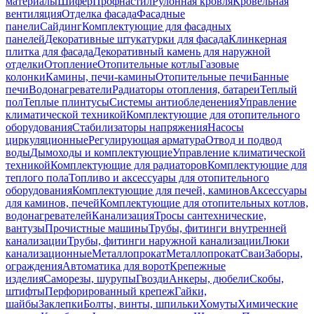
материалы
Шифер
Профнастил
Рулонная кровля
Кровельная
вентиляция
Отделка фасада
Фасадные
панели
Сайдинг
Комплектующие для фасадных
панелей
Декоративные штукатурки для фасада
Клинкерная
плитка для фасада
Декоративный камень для наружной
отделки
Отопление
Отопительные котлы
Газовые
колонки
Камины, печи-камины
Отопительные печи
Банные
печи
Водонагреватели
Радиаторы отопления, батареи
Теплый
пол
Теплые плинтусы
Системы антиобледенения
Управление
климатической техникой
Комплектующие для отопительного
оборудования
Стабилизаторы напряжения
Насосы
циркуляционные
Регулирующая арматура
Отвод и подвод
воды
Дымоходы и комплектующие
Управление климатической
техникой
Комплектующие для радиаторов
Комплектующие для
теплого пола
Топливо и аксессуары для отопительного
оборудования
Комплектующие для печей, каминов
Аксессуары
для каминов, печей
Комплектующие для отопительных котлов,
водонагревателей
Канализация
Тросы сантехнические,
вантузы
Прочистные машины
Трубы, фитинги внутренней
канализации
Трубы, фитинги наружной канализации
Люки
канализационные
Металлопрокат
Металлопрокат
Сваи
Заборы,
ограждения
Автоматика для ворот
Крепежные
изделия
Саморезы, шурупы
Гвозди
Анкеры, дюбели
Скобы,
штифты
Перфорированный крепеж
Гайки,
шайбы
Заклепки
Болты, винты, шпильки
Хомуты
Химические