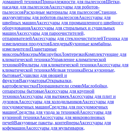
домашней техники
Принадлежности для пылесосов
Щетки,
насадки для пылесосов
Аксессуары для роботов-
пылесосов
Расходные материалы для пылесосов
Станции,
аккумуляторы для роботов-пылесосов
Аксессуары для
швейных машин
Аксессуары для промышленного швейного
оборудования
Аксессуары для стиральных и сушильных
машин
Аксессуары для пароочистителей,
отпаривателей
Аксессуары для стеклоочистителей
Техника для
измельчения продуктов
Блендеры
Кухонные комбайны,
измельчители
Планетарные
миксеры
Миксеры
Мясорубки
Ломтерезки
Комплектующие для
климатической техники
Управление климатической
техникой
Фильтры для климатической техники
Аксессуары для
климатической техники
Мелкая техника
Весы кухонные,
бытовые
Сушилки для овощей и
фруктов
Вакууматоры
Открывалки,
картофелечистки
Проращиватели семян
Маслобойки,
сепараторы бытовые
Аксессуары для крупной
техники
Аксессуары для вытяжек
Аксессуары для плит и
духовок
Аксессуары для холодильников
Аксессуары для
посудомоечных машин
Средства для посудомоечных
машин
Средства для ухода за техникой
Аксессуары для
кухонной техники
Аксессуары для микроволновых
печей
Вакуумные пакеты, контейнеры
Аксессуары для
кофемашин
Аксессуары для мультиварок,