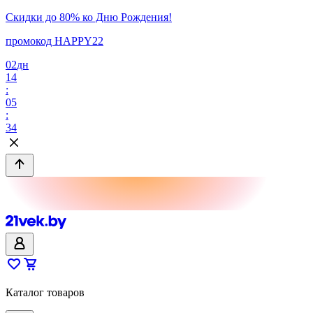
Скидки до 80% ко Дню Рождения!
промокод HAPPY22
02
дн
14
:
05
:
34
Каталог товаров