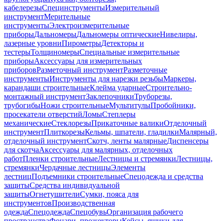
кабелерезы
Специнструменты
Измерительный
инструмент
Мерительные
инструменты
Электроизмерительные
приборы
Дальномеры
Дальномеры оптические
Нивелиры,
лазерные уровни
Пирометры
Детекторы и
тестеры
Толщиномеры
Специальные измерительные
приборы
Аксессуары для измерительных
приборов
Разметочный инструмент
Разметочные
инструменты
Инструменты для нарезки резьбы
Маркеры,
карандаши строительные
Клейма ударные
Строительно-
монтажный инструмент
Заклепочники
Труборезы,
трубогибы
Ножи строительные
Мультитулы
Пробойники,
просекатели отверстий
Ломы
Степлеры
механические
Стеклорезы
Прикаточные валики
Отделочный
инструмент
Плиткорезы
Кельмы, шпатели, гладилки
Малярный,
отделочный инструмент
Скотч, ленты малярные
Диспенсеры
для скотча
Аксессуары для малярных, отделочных
работ
Пленки строительные
Лестницы и стремянки
Лестницы,
стремянки
Чердачные лестницы
Элементы
лестниц
Подъемники строительные
Спецодежда и средства
защиты
Средства индивидуальной
защиты
Огнетушители
Сумки, пояса для
инструментов
Производственная
одежда
Спецодежда
Спецобувь
Организация рабочего
пространства
Фонари, прожекторы
Кейсы, ящики для