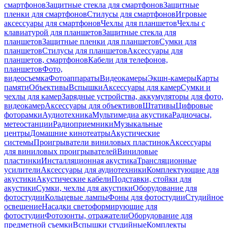
смартфонов
Защитные стекла для смартфонов
Защитные
пленки для смартфонов
Стилусы для смартфонов
Игровые
аксессуары для смартфонов
Чехлы для планшетов
Чехлы с
клавиатурой для планшетов
Защитные стекла для
планшетов
Защитные пленки для планшетов
Сумки для
планшетов
Стилусы для планшетов
Аксессуары для
планшетов, смартфонов
Кабели для телефонов,
планшетов
Фото,
видеосъемка
Фотоаппараты
Видеокамеры
Экшн-камеры
Карты
памяти
Объективы
Вспышки
Аксессуары для камер
Сумки и
чехлы для камер
Зарядные устройства, аккумуляторы для фото,
видеокамер
Аксессуары для объективов
Штативы
Цифровые
фоторамки
Аудиотехника
Мультимедиа акустика
Радиочасы,
метеостанции
Радиоприемники
Музыкальные
центры
Домашние кинотеатры
Акустические
системы
Проигрыватели виниловых пластинок
Аксессуары
для виниловых проигрывателей
Виниловые
пластинки
Инсталляционная акустика
Трансляционные
усилители
Аксессуары для аудиотехники
Комплектующие для
акустики
Акустические кабели
Подставки, стойки для
акустики
Сумки, чехлы для акустики
Оборудование для
фотостудии
Кольцевые лампы
Фоны для фотостудии
Студийное
освещение
Насадки светоформирующие для
фотостудии
Фотозонты, отражатели
Оборудование для
предметной съемки
Вспышки студийные
Комплекты