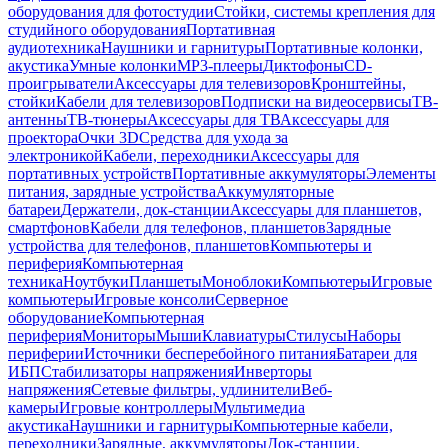
оборудования для фотостудии
Стойки, системы крепления для
студийного оборудования
Портативная
аудиотехника
Наушники и гарнитуры
Портативные колонки,
акустика
Умные колонки
MP3-плееры
Диктофоны
CD-
проигрыватели
Аксессуары для телевизоров
Кронштейны,
стойки
Кабели для телевизоров
Подписки на видеосервисы
ТВ-
антенны
ТВ-тюнеры
Аксессуары для ТВ
Аксессуары для
проектора
Очки 3D
Средства для ухода за
электроникой
Кабели, переходники
Аксессуары для
портативных устройств
Портативные аккумуляторы
Элементы
питания, зарядные устройства
Аккумуляторные
батареи
Держатели, док-станции
Аксессуары для планшетов,
смартфонов
Кабели для телефонов, планшетов
Зарядные
устройства для телефонов, планшетов
Компьютеры и
периферия
Компьютерная
техника
Ноутбуки
Планшеты
Моноблоки
Компьютеры
Игровые
компьютеры
Игровые консоли
Серверное
оборудование
Компьютерная
периферия
Мониторы
Мыши
Клавиатуры
Стилусы
Наборы
периферии
Источники бесперебойного питания
Батареи для
ИБП
Стабилизаторы напряжения
Инверторы
напряжения
Сетевые фильтры, удлинители
Веб-
камеры
Игровые контроллеры
Мультимедиа
акустика
Наушники и гарнитуры
Компьютерные кабели,
переходники
Зарядные, аккумуляторы
Док-станции,