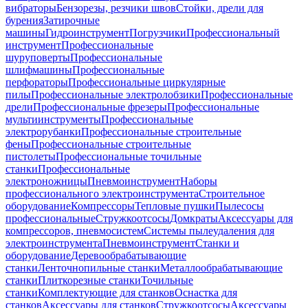
вибраторы
Бензорезы, резчики швов
Стойки, дрели для
бурения
Затирочные
машины
Гидроинструмент
Погрузчики
Профессиональный
инструмент
Профессиональные
шуруповерты
Профессиональные
шлифмашины
Профессиональные
перфораторы
Профессиональные циркулярные
пилы
Профессиональные электролобзики
Профессиональные
дрели
Профессиональные фрезеры
Профессиональные
мультиинструменты
Профессиональные
электрорубанки
Профессиональные строительные
фены
Профессиональные строительные
пистолеты
Профессиональные точильные
станки
Профессиональные
электроножницы
Пневмоинструмент
Наборы
профессионального электроинструмента
Строительное
оборудование
Компрессоры
Тепловые пушки
Пылесосы
профессиональные
Стружкоотсосы
Домкраты
Аксессуары для
компрессоров, пневмосистем
Системы пылеудаления для
электроинструмента
Пневмоинструмент
Станки и
оборудование
Деревообрабатывающие
станки
Ленточнопильные станки
Металлообрабатывающие
станки
Плиткорезные станки
Точильные
станки
Комплектующие для станков
Оснастка для
станков
Аксессуары для станков
Стружкоотсосы
Аксессуары