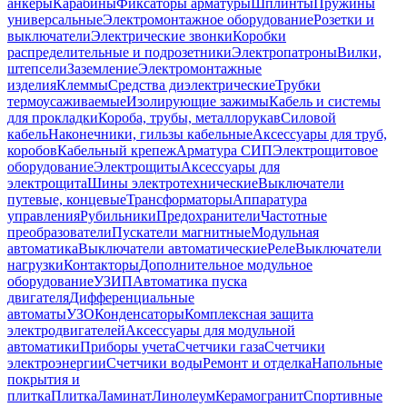
анкеры
Карабины
Фиксаторы арматуры
Шплинты
Пружины
универсальные
Электромонтажное оборудование
Розетки и
выключатели
Электрические звонки
Коробки
распределительные и подрозетники
Электропатроны
Вилки,
штепсели
Заземление
Электромонтажные
изделия
Клеммы
Средства диэлектрические
Трубки
термоусаживаемые
Изолирующие зажимы
Кабель и системы
для прокладки
Короба, трубы, металлорукав
Силовой
кабель
Наконечники, гильзы кабельные
Аксессуары для труб,
коробов
Кабельный крепеж
Арматура СИП
Электрощитовое
оборудование
Электрощиты
Аксессуары для
электрощита
Шины электротехнические
Выключатели
путевые, концевые
Трансформаторы
Аппаратура
управления
Рубильники
Предохранители
Частотные
преобразователи
Пускатели магнитные
Модульная
автоматика
Выключатели автоматические
Реле
Выключатели
нагрузки
Контакторы
Дополнительное модульное
оборудование
УЗИП
Автоматика пуска
двигателя
Дифференциальные
автоматы
УЗО
Конденсаторы
Комплексная защита
электродвигателей
Аксессуары для модульной
автоматики
Приборы учета
Счетчики газа
Счетчики
электроэнергии
Счетчики воды
Ремонт и отделка
Напольные
покрытия и
плитка
Плитка
Ламинат
Линолеум
Керамогранит
Спортивные