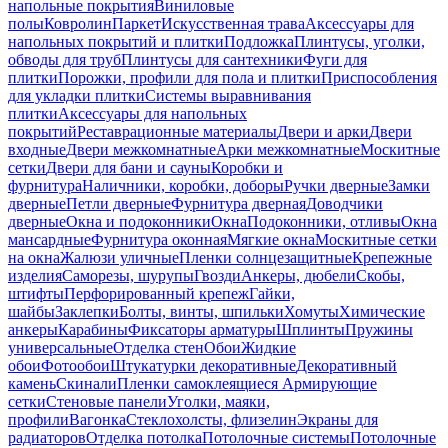
напольные покрытия
Виниловые
полы
Ковролин
Паркет
Искусственная трава
Аксессуары для
напольных покрытий и плитки
Подложка
Плинтусы, уголки,
обводы для труб
Плинтусы для сантехники
Фуги для
плитки
Порожки, профили для пола и плитки
Приспособления
для укладки плитки
Системы выравнивания
плитки
Аксессуары для напольных
покрытий
Реставрационные материалы
Двери и арки
Двери
входные
Двери межкомнатные
Арки межкомнатные
Москитные
сетки
Двери для бани и сауны
Коробки и
фурнитура
Наличники, коробки, доборы
Ручки дверные
Замки
дверные
Петли дверные
Фурнитура дверная
Доводчики
дверные
Окна и подоконники
Окна
Подоконники, отливы
Окна
мансардные
Фурнитура оконная
Мягкие окна
Москитные сетки
на окна
Жалюзи уличные
Пленки солнцезащитные
Крепежные
изделия
Саморезы, шурупы
Гвозди
Анкеры, дюбели
Скобы,
штифты
Перфорированный крепеж
Гайки,
шайбы
Заклепки
Болты, винты, шпильки
Хомуты
Химические
анкеры
Карабины
Фиксаторы арматуры
Шплинты
Пружины
универсальные
Отделка стен
Обои
Жидкие
обои
Фотообои
Штукатурки декоративные
Декоративный
камень
Скинали
Пленки самоклеящиеся
Армирующие
сетки
Стеновые панели
Уголки, маяки,
профили
Вагонка
Стеклохолсты, флизелин
Экраны для
радиаторов
Отделка потолка
Потолочные системы
Потолочные