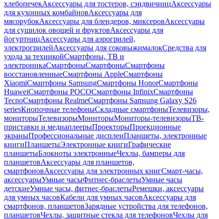
хлебопечек
Аксессуары для тостеров, сэндвичниц
Аксессуары
для кухонных комбайнов
Аксессуары для
мясорубок
Аксессуары для блендеров, миксеров
Аксессуары
для сушилок овощей и фруктов
Аксессуары для
йогуртниц
Аксессуары для аэрогрилей,
электрогрилей
Аксессуары для соковыжималок
Средства для
ухода за техникой
Смартфоны, ТВ и
электроника
Смартфоны
Смартфоны
Смартфоны
восстановленные
Смартфоны Apple
Смартфоны
Xiaomi
Смартфоны Samsung
Смартфоны Honor
Смартфоны
Huawei
Смартфоны POCO
Смартфоны Infinix
Смартфоны
Tecno
Смартфоны Realme
Смартфоны Samsung Galaxy S26
series
Кнопочные телефоны
Складные смартфоны
Телевизоры,
мониторы
Телевизоры
Мониторы
Мониторы-телевизоры
ТВ-
приставки и медиаплееры
Проекторы
Проекционные
экраны
Профессиональные дисплеи
Планшеты, электронные
книги
Планшеты
Электронные книги
Графические
планшеты
Блокноты электронные
Чехлы, бамперы для
планшетов
Аксессуары для планшетов,
смартфонов
Аксессуары для электронных книг
Смарт-часы,
аксессуары
Умные часы
Фитнес-браслеты
Умные часы
детские
Умные часы, фитнес-браслеты
Ремешки, аксессуары
для умных часов
Кабели для умных часов
Аксессуары для
смартфонов, планшетов
Зарядные устройства для телефонов,
планшетов
Чехлы, защитные стекла для телефонов
Чехлы для