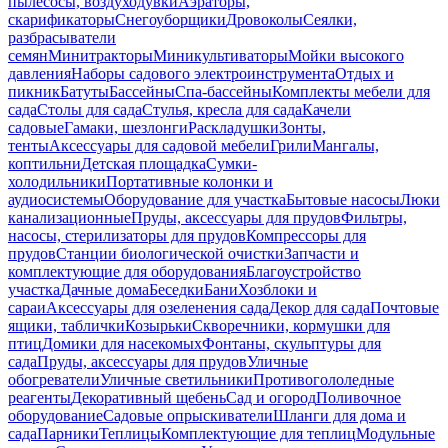
пылесосы, воздуходувки
Аэраторы,
скарификаторы
Снегоуборщики
Дровоколы
Сеялки,
разбрасыватели
семян
Минитракторы
Миникультиваторы
Мойки высокого
давления
Наборы садового электроинструмента
Отдых и
пикник
Батуты
Бассейны
Спа-бассейны
Комплекты мебели для
сада
Столы для сада
Стулья, кресла для сада
Качели
садовые
Гамаки, шезлонги
Раскладушки
Зонты,
тенты
Аксессуары для садовой мебели
Грили
Мангалы,
коптильни
Детская площадка
Сумки-
холодильники
Портативные колонки и
аудиосистемы
Оборудование для участка
Бытовые насосы
Люки
канализационные
Пруды, аксессуары для прудов
Фильтры,
насосы, стерилизаторы для прудов
Компрессоры для
прудов
Станции биологической очистки
Запчасти и
комплектующие для оборудования
Благоустройство
участка
Дачные дома
Беседки
Бани
Хозблоки и
сараи
Аксессуары для озеленения сада
Декор для сада
Почтовые
ящики, таблички
Козырьки
Скворечники, кормушки для
птиц
Домики для насекомых
Фонтаны, скульптуры для
сада
Пруды, аксессуары для прудов
Уличные
обогреватели
Уличные светильники
Противогололедные
реагенты
Декоративный щебень
Сад и огород
Поливочное
оборудование
Садовые опрыскиватели
Шланги для дома и
сада
Парники
Теплицы
Комплектующие для теплиц
Модульные