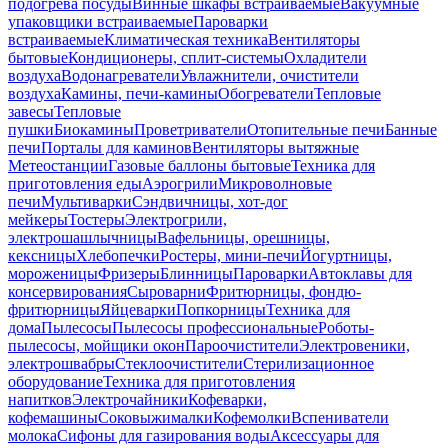
подогрева посуды
Винные шкафы встраиваемые
Вакуумные
упаковщики встраиваемые
Пароварки
встраиваемые
Климатическая техника
Вентиляторы
бытовые
Кондиционеры, сплит-системы
Охладители
воздуха
Водонагреватели
Увлажнители, очистители
воздуха
Камины, печи-камины
Обогреватели
Тепловые
завесы
Тепловые
пушки
Биокамины
Проветриватели
Отопительные печи
Банные
печи
Порталы для каминов
Вентиляторы вытяжные
Метеостанции
Газовые баллоны бытовые
Техника для
приготовления еды
Аэрогрили
Микроволновые
печи
Мультиварки
Сэндвичницы, хот-дог
мейкеры
Тостеры
Электрогрили,
электрошашлычницы
Вафельницы, орешницы,
кексницы
Хлебопечки
Ростеры, мини-печи
Йогуртницы,
мороженицы
Фризеры
Блинницы
Пароварки
Автоклавы для
консервирования
Сыроварни
Фритюрницы, фондю-
фритюрницы
Яйцеварки
Попкорницы
Техника для
дома
Пылесосы
Пылесосы профессиональные
Роботы-
пылесосы, мойщики окон
Пароочистители
Электровеники,
электрошвабры
Стеклоочистители
Стерилизационное
оборудование
Техника для приготовления
напитков
Электрочайники
Кофеварки,
кофемашины
Соковыжималки
Кофемолки
Вспениватели
молока
Сифоны для газирования воды
Аксессуары для