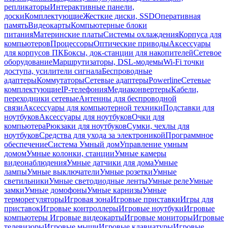
репликаторы
Интерактивные панели,
доски
Комплектующие
Жесткие диски, SSD
Оперативная
память
Видеокарты
Компьютерные блоки
питания
Материнские платы
Системы охлаждения
Корпуса для
компьютеров
Процессоры
Оптические приводы
Аксессуары
для корпусов ПК
Боксы, док-станции для накопителей
Сетевое
оборудование
Маршрутизаторы, DSL-модемы
Wi-Fi точки
доступа, усилители сигнала
Беспроводные
адаптеры
Коммутаторы
Сетевые адаптеры
Powerline
Сетевые
комплектующие
IP-телефония
Медиаконвертеры
Кабели,
переходники сетевые
Антенны для беспроводной
связи
Аксессуары для компьютерной техники
Подставки для
ноутбуков
Аксессуары для ноутбуков
Очки для
компьютера
Рюкзаки для ноутбуков
Сумки, чехлы для
ноутбуков
Средства для ухода за электроникой
Программное
обеспечение
Система Умный дом
Управление умным
домом
Умные колонки, станции
Умные камеры
видеонаблюдения
Умные датчики для дома
Умные
лампы
Умные выключатели
Умные розетки
Умные
светильники
Умные светодиодные ленты
Умные реле
Умные
замки
Умные домофоны
Умные карнизы
Умные
терморегуляторы
Игровая зона
Игровые приставки
Игры для
приставок
Игровые контроллеры
Игровые ноутбуки
Игровые
компьютеры
Игровые видеокарты
Игровые мониторы
Игровые
телевизоры
Игровые мыши
Игровые клавиатуры
Игровые