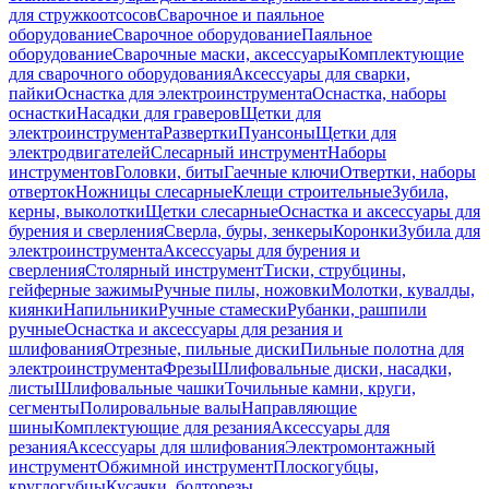
для стружкоотсосов
Сварочное и паяльное
оборудование
Сварочное оборудование
Паяльное
оборудование
Сварочные маски, аксессуары
Комплектующие
для сварочного оборудования
Аксессуары для сварки,
пайки
Оснастка для электроинструмента
Оснастка, наборы
оснастки
Насадки для граверов
Щетки для
электроинструмента
Развертки
Пуансоны
Щетки для
электродвигателей
Слесарный инструмент
Наборы
инструментов
Головки, биты
Гаечные ключи
Отвертки, наборы
отверток
Ножницы слесарные
Клещи строительные
Зубила,
керны, выколотки
Щетки слесарные
Оснастка и аксессуары для
бурения и сверления
Сверла, буры, зенкеры
Коронки
Зубила для
электроинструмента
Аксессуары для бурения и
сверления
Столярный инструмент
Тиски, струбцины,
гейферные зажимы
Ручные пилы, ножовки
Молотки, кувалды,
киянки
Напильники
Ручные стамески
Рубанки, рашпили
ручные
Оснастка и аксессуары для резания и
шлифования
Отрезные, пильные диски
Пильные полотна для
электроинструмента
Фрезы
Шлифовальные диски, насадки,
листы
Шлифовальные чашки
Точильные камни, круги,
сегменты
Полировальные валы
Направляющие
шины
Комплектующие для резания
Аксессуары для
резания
Аксессуары для шлифования
Электромонтажный
инструмент
Обжимной инструмент
Плоскогубцы,
круглогубцы
Кусачки, болторезы,