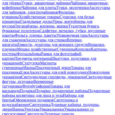
для уборки
Турки, заварочные чайники
Чайники заварочные,
кофейники
Чайники для плиты
Турки, молочники
Аксессуары
для чайников, электрочайников
Фильтры-
кувшины
Хозяйственные товары
Сушилки для белья,
прищепки
Гладильные доски
Урны, контейнеры для
мусора
Органайзеры, корзины, ящики
Туалетная бумага,
бумажные полотенца
Салфетки, мочалки, губки, мусорные
пакеты
Фольга, пленка, пакеты
Упаковочная тара
Аксессуары
для глажения
Аксессуары для стирки
Веревки,
шпагаты
Емкости, дозаторы для моющих средств
Вешалки-
плечики
Мешки хозяйственные
Сувениры
Копилки
Картины,
постеры
Фотоальбомы
Рамки для фотографий,
картин
Предметы интерьера
Шкатулки, подставки для
украшений
Статуэтки
Магниты
сувенирные
Иконы
Праздничный декор
Товары для
праздника
Елки
Аксессуары для елей новогодних
Новогодние
украшения
Светодиодные гирлянды, декорации
Светодиодные
фигуры, игрушки
Временные
татуировки
Фотобутафория
Товары для
маскарада
Подарки
Подарки, подарочные наборы
Подарочные
наборы косметики для лица и тела
Наборы для
бритья
Оформление подарков
Сантехника и
водоснабжение
Сантехника
Душевые кабины, поддоны,
двери
Ванны
Унитазы
Умывальники
Умывальники со
смесителями
Смесители
Душевые панели,