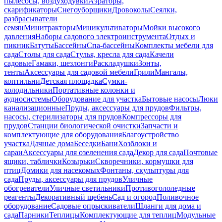
пылесосы, воздуходувки
Аэраторы,
скарификаторы
Снегоуборщики
Дровоколы
Сеялки,
разбрасыватели
семян
Минитракторы
Миникультиваторы
Мойки высокого
давления
Наборы садового электроинструмента
Отдых и
пикник
Батуты
Бассейны
Спа-бассейны
Комплекты мебели для
сада
Столы для сада
Стулья, кресла для сада
Качели
садовые
Гамаки, шезлонги
Раскладушки
Зонты,
тенты
Аксессуары для садовой мебели
Грили
Мангалы,
коптильни
Детская площадка
Сумки-
холодильники
Портативные колонки и
аудиосистемы
Оборудование для участка
Бытовые насосы
Люки
канализационные
Пруды, аксессуары для прудов
Фильтры,
насосы, стерилизаторы для прудов
Компрессоры для
прудов
Станции биологической очистки
Запчасти и
комплектующие для оборудования
Благоустройство
участка
Дачные дома
Беседки
Бани
Хозблоки и
сараи
Аксессуары для озеленения сада
Декор для сада
Почтовые
ящики, таблички
Козырьки
Скворечники, кормушки для
птиц
Домики для насекомых
Фонтаны, скульптуры для
сада
Пруды, аксессуары для прудов
Уличные
обогреватели
Уличные светильники
Противогололедные
реагенты
Декоративный щебень
Сад и огород
Поливочное
оборудование
Садовые опрыскиватели
Шланги для дома и
сада
Парники
Теплицы
Комплектующие для теплиц
Модульные