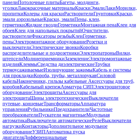
панели
Потолочные плиты
Багеты, молдинги,
уголки
Лакокрасочные материалы
Краски
Эмали
Лаки
Морилки,
пропитки
Колеры для краски
Растворители
Грунтовки
Краски,
эмали аэрозольные
Краски, эмали
Пены, клеи,
герметики
Жидкие гвозди
Герметики
Монтажная пена
Клеи для
обоев
Клеи для напольных покрытий
Очистители,
растворители
Фиксаторы резьбы
Клеи
Герметики,
пены
Электромонтажное оборудование
Розетки и
выключатели
Электрические звонки
Коробки
распределительные и подрозетники
Электропатроны
Вилки,
штепсели
Молниеприемники
Заземление
Электромонтажные
изделия
Клеммы
Средства диэлектрические
Трубки
термоусаживаемые
Изолирующие зажимы
Кабель и системы
для прокладки
Короба, трубы, металлорукав
Силовой
кабель
Наконечники, гильзы кабельные
Аксессуары для труб,
коробов
Кабельный крепеж
Арматура СИП
Электрощитовое
оборудование
Электрощиты
Аксессуары для
электрощита
Шины электротехнические
Выключатели
путевые, концевые
Трансформаторы
Аппаратура
управления
Рубильники
Предохранители
Частотные
преобразователи
Пускатели магнитные
Модульная
автоматика
Выключатели автоматические
Реле
Выключатели
нагрузки
Контакторы
Дополнительное модульное
оборудование
УЗИП
Автоматика пуска
двигателя
Дифференциальные