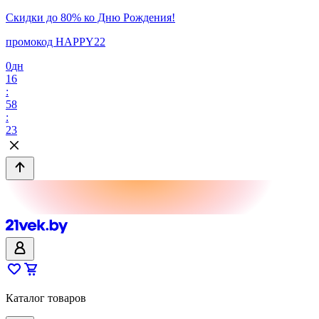
Скидки до 80% ко Дню Рождения!
промокод HAPPY22
0
дн
16
:
58
:
23
Каталог товаров