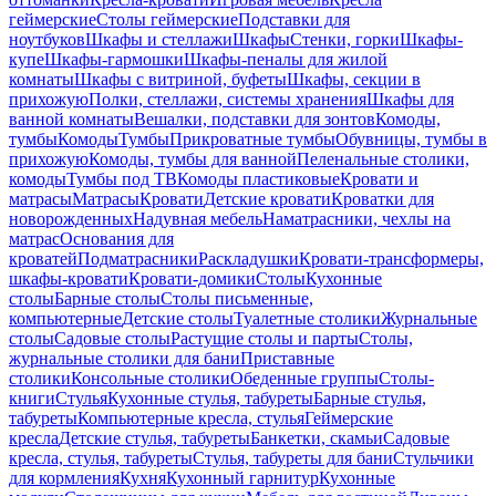
геймерские
Столы геймерские
Подставки для
ноутбуков
Шкафы и стеллажи
Шкафы
Стенки, горки
Шкафы-
купе
Шкафы-гармошки
Шкафы-пеналы для жилой
комнаты
Шкафы с витриной, буфеты
Шкафы, секции в
прихожую
Полки, стеллажи, системы хранения
Шкафы для
ванной комнаты
Вешалки, подставки для зонтов
Комоды,
тумбы
Комоды
Тумбы
Прикроватные тумбы
Обувницы, тумбы в
прихожую
Комоды, тумбы для ванной
Пеленальные столики,
комоды
Тумбы под ТВ
Комоды пластиковые
Кровати и
матрасы
Матрасы
Кровати
Детские кровати
Кроватки для
новорожденных
Надувная мебель
Наматрасники, чехлы на
матрас
Основания для
кроватей
Подматрасники
Раскладушки
Кровати-трансформеры,
шкафы-кровати
Кровати-домики
Столы
Кухонные
столы
Барные столы
Столы письменные,
компьютерные
Детские столы
Туалетные столики
Журнальные
столы
Садовые столы
Растущие столы и парты
Столы,
журнальные столики для бани
Приставные
столики
Консольные столики
Обеденные группы
Столы-
книги
Стулья
Кухонные стулья, табуреты
Барные стулья,
табуреты
Компьютерные кресла, стулья
Геймерские
кресла
Детские стулья, табуреты
Банкетки, скамьи
Садовые
кресла, стулья, табуреты
Стулья, табуреты для бани
Стульчики
для кормления
Кухня
Кухонный гарнитур
Кухонные