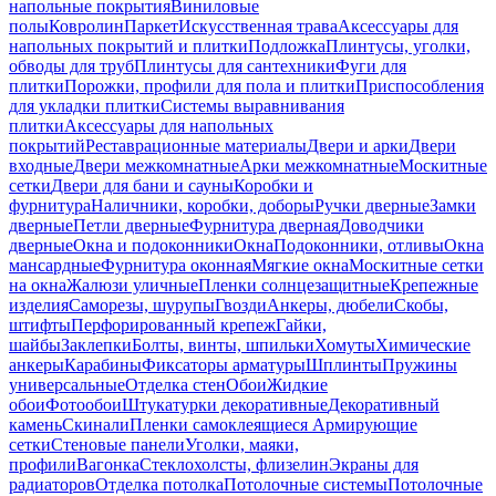
напольные покрытия
Виниловые
полы
Ковролин
Паркет
Искусственная трава
Аксессуары для
напольных покрытий и плитки
Подложка
Плинтусы, уголки,
обводы для труб
Плинтусы для сантехники
Фуги для
плитки
Порожки, профили для пола и плитки
Приспособления
для укладки плитки
Системы выравнивания
плитки
Аксессуары для напольных
покрытий
Реставрационные материалы
Двери и арки
Двери
входные
Двери межкомнатные
Арки межкомнатные
Москитные
сетки
Двери для бани и сауны
Коробки и
фурнитура
Наличники, коробки, доборы
Ручки дверные
Замки
дверные
Петли дверные
Фурнитура дверная
Доводчики
дверные
Окна и подоконники
Окна
Подоконники, отливы
Окна
мансардные
Фурнитура оконная
Мягкие окна
Москитные сетки
на окна
Жалюзи уличные
Пленки солнцезащитные
Крепежные
изделия
Саморезы, шурупы
Гвозди
Анкеры, дюбели
Скобы,
штифты
Перфорированный крепеж
Гайки,
шайбы
Заклепки
Болты, винты, шпильки
Хомуты
Химические
анкеры
Карабины
Фиксаторы арматуры
Шплинты
Пружины
универсальные
Отделка стен
Обои
Жидкие
обои
Фотообои
Штукатурки декоративные
Декоративный
камень
Скинали
Пленки самоклеящиеся
Армирующие
сетки
Стеновые панели
Уголки, маяки,
профили
Вагонка
Стеклохолсты, флизелин
Экраны для
радиаторов
Отделка потолка
Потолочные системы
Потолочные