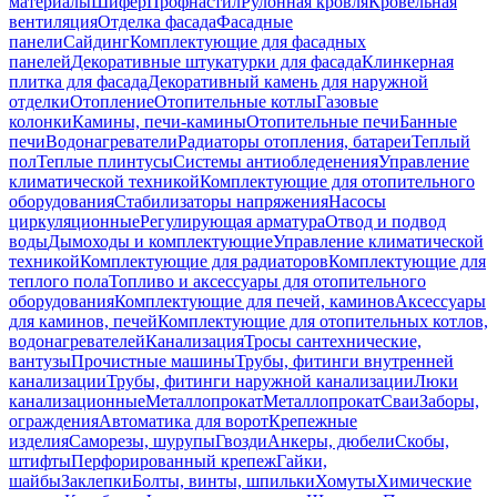
материалы
Шифер
Профнастил
Рулонная кровля
Кровельная
вентиляция
Отделка фасада
Фасадные
панели
Сайдинг
Комплектующие для фасадных
панелей
Декоративные штукатурки для фасада
Клинкерная
плитка для фасада
Декоративный камень для наружной
отделки
Отопление
Отопительные котлы
Газовые
колонки
Камины, печи-камины
Отопительные печи
Банные
печи
Водонагреватели
Радиаторы отопления, батареи
Теплый
пол
Теплые плинтусы
Системы антиобледенения
Управление
климатической техникой
Комплектующие для отопительного
оборудования
Стабилизаторы напряжения
Насосы
циркуляционные
Регулирующая арматура
Отвод и подвод
воды
Дымоходы и комплектующие
Управление климатической
техникой
Комплектующие для радиаторов
Комплектующие для
теплого пола
Топливо и аксессуары для отопительного
оборудования
Комплектующие для печей, каминов
Аксессуары
для каминов, печей
Комплектующие для отопительных котлов,
водонагревателей
Канализация
Тросы сантехнические,
вантузы
Прочистные машины
Трубы, фитинги внутренней
канализации
Трубы, фитинги наружной канализации
Люки
канализационные
Металлопрокат
Металлопрокат
Сваи
Заборы,
ограждения
Автоматика для ворот
Крепежные
изделия
Саморезы, шурупы
Гвозди
Анкеры, дюбели
Скобы,
штифты
Перфорированный крепеж
Гайки,
шайбы
Заклепки
Болты, винты, шпильки
Хомуты
Химические