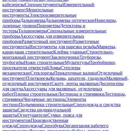
кабелерезы
Специнструменты
Измерительный
инструмент
Мерительные
инструменты
Электроизмерительные
приборы
Дальномеры
Дальномеры оптические
Нивелиры,
лазерные уровни
Пирометры
Детекторы и
тестеры
Толщиномеры
Специальные измерительные
приборы
Аксессуары для измерительных
приборов
Разметочный инструмент
Разметочные
инструменты
Инструменты для нарезки резьбы
Маркеры,
карандаши строительные
Клейма ударные
Строительно-
монтажный инструмент
Заклепочники
Труборезы,
трубогибы
Ножи строительные
Мультитулы
Пробойники,
просекатели отверстий
Ломы
Степлеры
механические
Стеклорезы
Прикаточные валики
Отделочный
инструмент
Плиткорезы
Кельмы, шпатели, гладилки
Малярный,
отделочный инструмент
Скотч, ленты малярные
Диспенсеры
для скотча
Аксессуары для малярных, отделочных
работ
Пленки строительные
Лестницы и стремянки
Лестницы,
стремянки
Чердачные лестницы
Элементы
лестниц
Подъемники строительные
Спецодежда и средства
защиты
Средства индивидуальной
защиты
Огнетушители
Сумки, пояса для
инструментов
Производственная
одежда
Спецодежда
Спецобувь
Организация рабочего
пространства
Фонари, прожекторы
Кейсы, ящики для