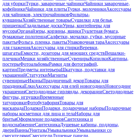
для уборки
Турки, заварочные чайники
Чайники заварочные,
кофейники
Чайники для плиты
Турки, молочники
Аксессуары
для чайников, электрочайников
Фильтры-
кувшины
Хозяйственные товары
Сушилки для белья,
прищепки
Гладильные доски
Урны, контейнеры для
мусора
Органайзеры, корзины, ящики
Туалетная бумага,
бумажные полотенца
Салфетки, мочалки, губки, мусорные
пакеты
Фольга, пленка, пакеты
Упаковочная тара
Аксессуары
для глажения
Аксессуары для стирки
Веревки,
шпагаты
Емкости, дозаторы для моющих средств
Вешалки-
плечики
Мешки хозяйственные
Сувениры
Копилки
Картины,
постеры
Фотоальбомы
Рамки для фотографий,
картин
Предметы интерьера
Шкатулки, подставки для
украшений
Статуэтки
Магниты
сувенирные
Иконы
Праздничный декор
Товары для
праздника
Елки
Аксессуары для елей новогодних
Новогодние
украшения
Светодиодные гирлянды, декорации
Светодиодные
фигуры, игрушки
Временные
татуировки
Фотобутафория
Товары для
маскарада
Подарки
Подарки, подарочные наборы
Подарочные
наборы косметики для лица и тела
Наборы для
бритья
Оформление подарков
Сантехника и
водоснабжение
Сантехника
Душевые кабины, поддоны,
двери
Ванны
Унитазы
Умывальники
Умывальники со
смесителями
Смесители
Душевые панели,