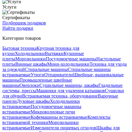
Услуги
Сертификаты
Подборщик подарков
Найти подарки
Категории товаров
Бытовая техника
Крупная техника для
кухни
Холодильники
Вытяжки
Кухонные
плиты
Морозильники
Посудомоечные машины
Настольные
плиты
Винные шкафы
Мини-холодильники
Техника для ухода
за одеждой
Стиральные машины
Стиральные машины
встраиваемые
Утюги
Отпариватели
Швейные, вышивальные
машины
Промышленные швейные
машины
Оверлоки
Сушильные машины, шкафы
Гладильные
системы, прессы
Машинки для удаления катышков
Сушилки
для обуви
Встраиваемая техника, оборудование
Варочные
панели
Духовые шкафы
Холодильники
встраиваемые
Посудомоечные машины
встраиваемые
Микроволновые печи
встраиваемые
Кофемашины встраиваемые
Комплекты
встраиваемой техники
Морозильники
встраиваемые
Измельчители пищевых отходов
Шкафы для