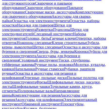
для стружкоотсосов
Сварочное и паяльное
оборудование
Сварочное оборудование
Паяльное
оборудование
Сварочные маски, аксессуары
Комплектующие
для сварочного оборудования
Аксессуары для сварки,
пайки
Оснастка для электроинструмента
Оснастка, наборы
оснастки
Насадки для граверов
Щетки для
электроинструмента
Развертки
Пуансоны
Щетки для
электродвигателей
Слесарный инструмент
Наборы
инструментов
Головки, биты
Гаечные ключи
Отвертки, наборы
отверток
Ножницы слесарные
Клещи строительные
Зубила,
керны, выколотки
Щетки слесарные
Оснастка и аксессуары для
бурения и сверления
Сверла, буры, зенкеры
Коронки
Зубила для
электроинструмента
Аксессуары для бурения и
сверления
Столярный инструмент
Тиски, струбцины,
гейферные зажимы
Ручные пилы, ножовки
Молотки, кувалды,
киянки
Напильники
Ручные стамески
Рубанки, рашпили
ручные
Оснастка и аксессуары для резания и
шлифования
Отрезные, пильные диски
Пильные полотна для
электроинструмента
Фрезы
Шлифовальные диски, насадки,
листы
Шлифовальные чашки
Точильные камни, круги,
сегменты
Полировальные валы
Направляющие
шины
Комплектующие для резания
Аксессуары для
резания
Аксессуары для шлифования
Электромонтажный
инструмент
Обжимной инструмент
Плоскогубцы,
круглогубцы
Кусачки, болторезы,