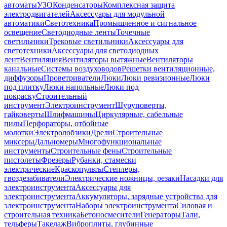
автоматы
УЗО
Конденсаторы
Комплексная защита
электродвигателей
Аксессуары для модульной
автоматики
Светотехника
Промышленное и сигнальное
освещение
Светодиодные ленты
Точечные
светильники
Трековые светильники
Аксессуары для
светотехники
Аксессуары для светодиодных
лент
Вентиляция
Вентиляторы вытяжные
Вентиляторы
канальные
Системы воздуховодов
Решетки вентиляционные,
диффузоры
Проветриватели
Люки
Люки ревизионные
Люки
под плитку
Люки напольные
Люки под
покраску
Строительный
инструмент
Электроинструмент
Шуруповерты,
гайковерты
Шлифмашины
Циркулярные, сабельные
пилы
Перфораторы, отбойные
молотки
Электролобзики
Дрели
Строительные
миксеры
Дальномеры
Многофункциональные
инструменты
Строительные фены
Строительные
пистолеты
Фрезеры
Рубанки, стамески
электрические
Краскопульты
Степлеры,
гвоздезабиватели
Электрические ножницы, резаки
Насадки для
электроинструмента
Аксессуары для
электроинструмента
Аккумуляторы, зарядные устройства для
электроинструмента
Наборы электроинструмента
Силовая и
строительная техника
Бетоносмесители
Генераторы
Тали,
тельферы
Такелаж
Виброплиты, глубинные