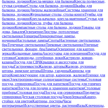
балкона, лоджии
Кресла-мешки для балкона
Кресла подвесные,
стулья садовые
Столы для балкона, лоджии
Шкафы для
балкона, лоджии
Дверцы жалюзийные
Системы хранения для
балкона, лоджии
Журнальные столы, столы-книги
Тумбы для
балкона, лоджии
Кресла-качалки, кресла-маятники
Стулья для
балкона, лоджии
Кресла, пуфы для балкона,
лоджии
Компактные столы для балкона, лоджии
Товары для
дома, бакалея
Освещение
Люстры, потолочные
светильники
Торшеры
Прикроватные лампы,
ночники
Настольные лампы
Споты
Настенные светильники,
бра
Точечные светильники
Трековые светильники
Уличные
светильники, фонари, бра
Лампы
Освещение для картин,
зеркал
Кольцевые лампы
Аксессуары для освещения
Посуда для
готовки
Сковороды, сотейники, воки
Кастрюли, ковши,
казаны
Посуда для СВЧ
Крышки и аксессуары для
посуды
Гастроемкости
Жалюзи, шторы
Жалюзи, рулонные
шторы, римские шторы
Шторы, гардины
Карнизы для
штор
Комплектующие для штор, карнизов, жалюзи
Пленки для
окон
Электроприводные солнцезащитные системы
Столовая
посуда, сервировка
Посуда для напитков
Посуда для горячих
напитков
Посуда для подачи и хранения напитков
Столовые
приборы
Столовая посуда
Посуда для сервировки
Предметы
сервировки
Детская столовая посуда
Декор
Зеркала
Кашпо,
стойки для цветов
Картины, постеры
Часы
интерьерные
Искусственные цветы, растения
Вазы
Ключницы,