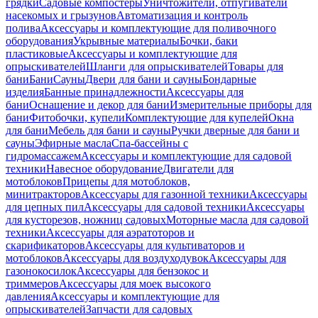
грядки
Садовые компостеры
Уничтожители, отпугиватели
насекомых и грызунов
Автоматизация и контроль
полива
Аксессуары и комплектующие для поливочного
оборудования
Укрывные материалы
Бочки, баки
пластиковые
Аксессуары и комплектующие для
опрыскивателей
Шланги для опрыскивателей
Товары для
бани
Бани
Сауны
Двери для бани и сауны
Бондарные
изделия
Банные принадлежности
Аксессуары для
бани
Оснащение и декор для бани
Измерительные приборы для
бани
Фитобочки, купели
Комплектующие для купелей
Окна
для бани
Мебель для бани и сауны
Ручки дверные для бани и
сауны
Эфирные масла
Спа-бассейны с
гидромассажем
Аксессуары и комплектующие для садовой
техники
Навесное оборудование
Двигатели для
мотоблоков
Прицепы для мотоблоков,
минитракторов
Аксессуары для газонной техники
Аксессуары
для цепных пил
Аксессуары для садовой техники
Аксессуары
для кусторезов, ножниц садовых
Моторные масла для садовой
техники
Аксессуары для аэратоторов и
скарификаторов
Аксессуары для культиваторов и
мотоблоков
Аксессуары для воздуходувок
Аксессуары для
газонокосилок
Аксессуары для бензокос и
триммеров
Аксессуары для моек высокого
давления
Аксессуары и комплектующие для
опрыскивателей
Запчасти для садовых