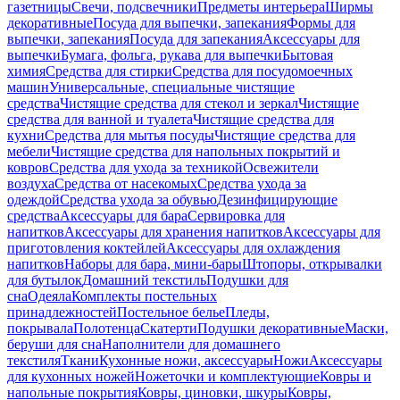
газетницы
Свечи, подсвечники
Предметы интерьера
Ширмы
декоративные
Посуда для выпечки, запекания
Формы для
выпечки, запекания
Посуда для запекания
Аксессуары для
выпечки
Бумага, фольга, рукава для выпечки
Бытовая
химия
Средства для стирки
Средства для посудомоечных
машин
Универсальные, специальные чистящие
средства
Чистящие средства для стекол и зеркал
Чистящие
средства для ванной и туалета
Чистящие средства для
кухни
Средства для мытья посуды
Чистящие средства для
мебели
Чистящие средства для напольных покрытий и
ковров
Средства для ухода за техникой
Освежители
воздуха
Средства от насекомых
Средства ухода за
одеждой
Средства ухода за обувью
Дезинфицирующие
средства
Аксессуары для бара
Сервировка для
напитков
Аксессуары для хранения напитков
Аксессуары для
приготовления коктейлей
Аксессуары для охлаждения
напитков
Наборы для бара, мини-бары
Штопоры, открывалки
для бутылок
Домашний текстиль
Подушки для
сна
Одеяла
Комплекты постельных
принадлежностей
Постельное белье
Пледы,
покрывала
Полотенца
Скатерти
Подушки декоративные
Маски,
беруши для сна
Наполнители для домашнего
текстиля
Ткани
Кухонные ножи, аксессуары
Ножи
Аксессуары
для кухонных ножей
Ножеточки и комплектующие
Ковры и
напольные покрытия
Ковры, циновки, шкуры
Ковры,