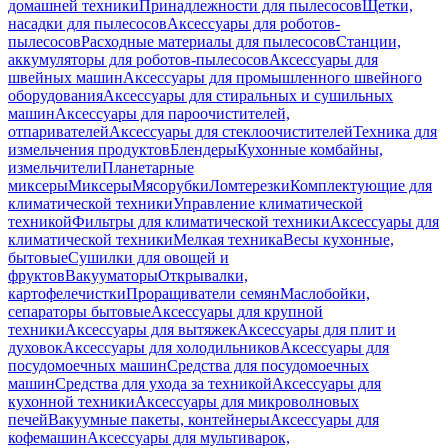
домашней техники
Принадлежности для пылесосов
Щетки,
насадки для пылесосов
Аксессуары для роботов-
пылесосов
Расходные материалы для пылесосов
Станции,
аккумуляторы для роботов-пылесосов
Аксессуары для
швейных машин
Аксессуары для промышленного швейного
оборудования
Аксессуары для стиральных и сушильных
машин
Аксессуары для пароочистителей,
отпаривателей
Аксессуары для стеклоочистителей
Техника для
измельчения продуктов
Блендеры
Кухонные комбайны,
измельчители
Планетарные
миксеры
Миксеры
Мясорубки
Ломтерезки
Комплектующие для
климатической техники
Управление климатической
техникой
Фильтры для климатической техники
Аксессуары для
климатической техники
Мелкая техника
Весы кухонные,
бытовые
Сушилки для овощей и
фруктов
Вакууматоры
Открывалки,
картофелечистки
Проращиватели семян
Маслобойки,
сепараторы бытовые
Аксессуары для крупной
техники
Аксессуары для вытяжек
Аксессуары для плит и
духовок
Аксессуары для холодильников
Аксессуары для
посудомоечных машин
Средства для посудомоечных
машин
Средства для ухода за техникой
Аксессуары для
кухонной техники
Аксессуары для микроволновых
печей
Вакуумные пакеты, контейнеры
Аксессуары для
кофемашин
Аксессуары для мультиварок,