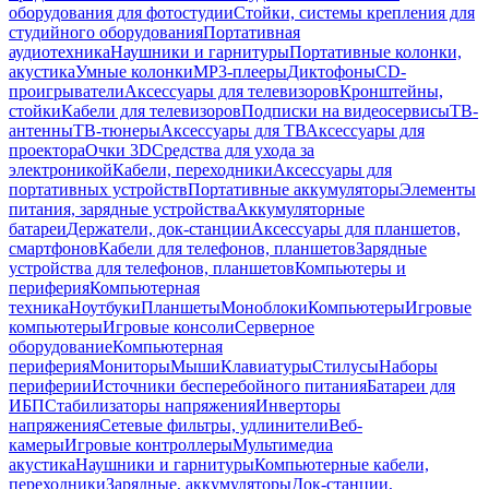
оборудования для фотостудии
Стойки, системы крепления для
студийного оборудования
Портативная
аудиотехника
Наушники и гарнитуры
Портативные колонки,
акустика
Умные колонки
MP3-плееры
Диктофоны
CD-
проигрыватели
Аксессуары для телевизоров
Кронштейны,
стойки
Кабели для телевизоров
Подписки на видеосервисы
ТВ-
антенны
ТВ-тюнеры
Аксессуары для ТВ
Аксессуары для
проектора
Очки 3D
Средства для ухода за
электроникой
Кабели, переходники
Аксессуары для
портативных устройств
Портативные аккумуляторы
Элементы
питания, зарядные устройства
Аккумуляторные
батареи
Держатели, док-станции
Аксессуары для планшетов,
смартфонов
Кабели для телефонов, планшетов
Зарядные
устройства для телефонов, планшетов
Компьютеры и
периферия
Компьютерная
техника
Ноутбуки
Планшеты
Моноблоки
Компьютеры
Игровые
компьютеры
Игровые консоли
Серверное
оборудование
Компьютерная
периферия
Мониторы
Мыши
Клавиатуры
Стилусы
Наборы
периферии
Источники бесперебойного питания
Батареи для
ИБП
Стабилизаторы напряжения
Инверторы
напряжения
Сетевые фильтры, удлинители
Веб-
камеры
Игровые контроллеры
Мультимедиа
акустика
Наушники и гарнитуры
Компьютерные кабели,
переходники
Зарядные, аккумуляторы
Док-станции,