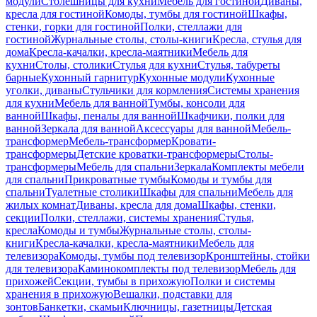
модули
Столешницы для кухни
Мебель для гостиной
Диваны,
кресла для гостиной
Комоды, тумбы для гостиной
Шкафы,
стенки, горки для гостиной
Полки, стеллажи для
гостиной
Журнальные столы, столы-книги
Кресла, стулья для
дома
Кресла-качалки, кресла-маятники
Мебель для
кухни
Столы, столики
Стулья для кухни
Стулья, табуреты
барные
Кухонный гарнитур
Кухонные модули
Кухонные
уголки, диваны
Стульчики для кормления
Системы хранения
для кухни
Мебель для ванной
Тумбы, консоли для
ванной
Шкафы, пеналы для ванной
Шкафчики, полки для
ванной
Зеркала для ванной
Аксессуары для ванной
Мебель-
трансформер
Мебель-трансформер
Кровати-
трансформеры
Детские кроватки-трансформеры
Столы-
трансформеры
Мебель для спальни
Зеркала
Комплекты мебели
для спальни
Прикроватные тумбы
Комоды и тумбы для
спальни
Туалетные столики
Шкафы для спальни
Мебель для
жилых комнат
Диваны, кресла для дома
Шкафы, стенки,
секции
Полки, стеллажи, системы хранения
Стулья,
кресла
Комоды и тумбы
Журнальные столы, столы-
книги
Кресла-качалки, кресла-маятники
Мебель для
телевизора
Комоды, тумбы под телевизор
Кронштейны, стойки
для телевизора
Каминокомплекты под телевизор
Мебель для
прихожей
Секции, тумбы в прихожую
Полки и системы
хранения в прихожую
Вешалки, подставки для
зонтов
Банкетки, скамьи
Ключницы, газетницы
Детская