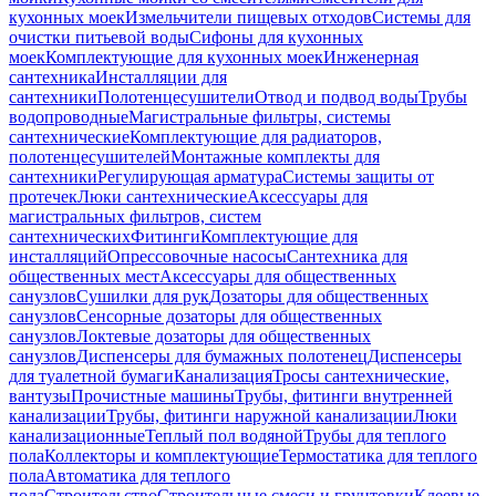
кухонных моек
Измельчители пищевых отходов
Системы для
очистки питьевой воды
Сифоны для кухонных
моек
Комплектующие для кухонных моек
Инженерная
сантехника
Инсталляции для
сантехники
Полотенцесушители
Отвод и подвод воды
Трубы
водопроводные
Магистральные фильтры, системы
сантехнические
Комплектующие для радиаторов,
полотенцесушителей
Монтажные комплекты для
сантехники
Регулирующая арматура
Системы защиты от
протечек
Люки сантехнические
Аксессуары для
магистральных фильтров, систем
сантехнических
Фитинги
Комплектующие для
инсталляций
Опрессовочные насосы
Сантехника для
общественных мест
Аксессуары для общественных
санузлов
Сушилки для рук
Дозаторы для общественных
санузлов
Сенсорные дозаторы для общественных
санузлов
Локтевые дозаторы для общественных
санузлов
Диспенсеры для бумажных полотенец
Диспенсеры
для туалетной бумаги
Канализация
Тросы сантехнические,
вантузы
Прочистные машины
Трубы, фитинги внутренней
канализации
Трубы, фитинги наружной канализации
Люки
канализационные
Теплый пол водяной
Трубы для теплого
пола
Коллекторы и комплектующие
Термостатика для теплого
пола
Автоматика для теплого
пола
Строительство
Строительные смеси и грунтовки
Клеевые