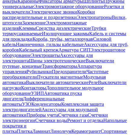
анкеры
Карабины
Фиксаторы арматуры
Шплинты
Пружины
универсальные
Электромонтажное оборудование
Розетки и
выключатели
Электрические звонки
Коробки
распределительные и подрозетники
Электропатроны
Вилки,
штепсели
Заземление
Электромонтажные
изделия
Клеммы
Средства диэлектрические
Трубки
термоусаживаемые
Изолирующие зажимы
Кабель и системы
для прокладки
Короба, трубы, металлорукав
Силовой
кабель
Наконечники, гильзы кабельные
Аксессуары для труб,
коробов
Кабельный крепеж
Арматура СИП
Электрощитовое
оборудование
Электрощиты
Аксессуары для
электрощита
Шины электротехнические
Выключатели
путевые, концевые
Трансформаторы
Аппаратура
управления
Рубильники
Предохранители
Частотные
преобразователи
Пускатели магнитные
Модульная
автоматика
Выключатели автоматические
Реле
Выключатели
нагрузки
Контакторы
Дополнительное модульное
оборудование
УЗИП
Автоматика пуска
двигателя
Дифференциальные
автоматы
УЗО
Конденсаторы
Комплексная защита
электродвигателей
Аксессуары для модульной
автоматики
Приборы учета
Счетчики газа
Счетчики
электроэнергии
Счетчики воды
Ремонт и отделка
Напольные
покрытия и
плитка
Плитка
Ламинат
Линолеум
Керамогранит
Спортивные