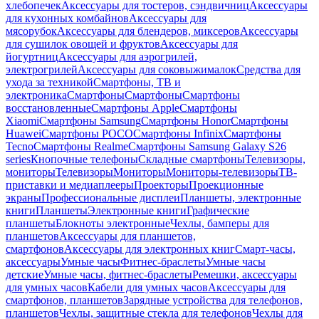
хлебопечек
Аксессуары для тостеров, сэндвичниц
Аксессуары
для кухонных комбайнов
Аксессуары для
мясорубок
Аксессуары для блендеров, миксеров
Аксессуары
для сушилок овощей и фруктов
Аксессуары для
йогуртниц
Аксессуары для аэрогрилей,
электрогрилей
Аксессуары для соковыжималок
Средства для
ухода за техникой
Смартфоны, ТВ и
электроника
Смартфоны
Смартфоны
Смартфоны
восстановленные
Смартфоны Apple
Смартфоны
Xiaomi
Смартфоны Samsung
Смартфоны Honor
Смартфоны
Huawei
Смартфоны POCO
Смартфоны Infinix
Смартфоны
Tecno
Смартфоны Realme
Смартфоны Samsung Galaxy S26
series
Кнопочные телефоны
Складные смартфоны
Телевизоры,
мониторы
Телевизоры
Мониторы
Мониторы-телевизоры
ТВ-
приставки и медиаплееры
Проекторы
Проекционные
экраны
Профессиональные дисплеи
Планшеты, электронные
книги
Планшеты
Электронные книги
Графические
планшеты
Блокноты электронные
Чехлы, бамперы для
планшетов
Аксессуары для планшетов,
смартфонов
Аксессуары для электронных книг
Смарт-часы,
аксессуары
Умные часы
Фитнес-браслеты
Умные часы
детские
Умные часы, фитнес-браслеты
Ремешки, аксессуары
для умных часов
Кабели для умных часов
Аксессуары для
смартфонов, планшетов
Зарядные устройства для телефонов,
планшетов
Чехлы, защитные стекла для телефонов
Чехлы для