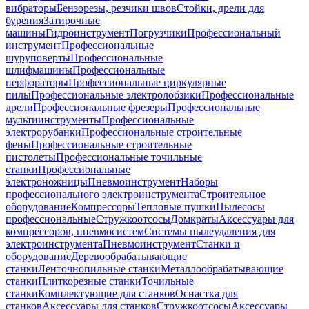
вибраторы
Бензорезы, резчики швов
Стойки, дрели для
бурения
Затирочные
машины
Гидроинструмент
Погрузчики
Профессиональный
инструмент
Профессиональные
шуруповерты
Профессиональные
шлифмашины
Профессиональные
перфораторы
Профессиональные циркулярные
пилы
Профессиональные электролобзики
Профессиональные
дрели
Профессиональные фрезеры
Профессиональные
мультиинструменты
Профессиональные
электрорубанки
Профессиональные строительные
фены
Профессиональные строительные
пистолеты
Профессиональные точильные
станки
Профессиональные
электроножницы
Пневмоинструмент
Наборы
профессионального электроинструмента
Строительное
оборудование
Компрессоры
Тепловые пушки
Пылесосы
профессиональные
Стружкоотсосы
Домкраты
Аксессуары для
компрессоров, пневмосистем
Системы пылеудаления для
электроинструмента
Пневмоинструмент
Станки и
оборудование
Деревообрабатывающие
станки
Ленточнопильные станки
Металлообрабатывающие
станки
Плиткорезные станки
Точильные
станки
Комплектующие для станков
Оснастка для
станков
Аксессуары для станков
Стружкоотсосы
Аксессуары