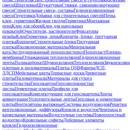
смеси
Шпатлевки
Штукатурки
Стяжки, самонивелирующие
смеси
Строительные смеси, составы
Гидроизоляционные
смеси
Грунтовки
Добавки для строительных смесей
Пены,
клеи, герметики
Жидкие гвозди
Герметики
Монтажная
пена
Клеи для обоев
Клеи для напольных
покрытий
Очистители, растворители
Фиксаторы
резьбы
Клеи
Герметики, пены
Кирпичи, блоки, тротуарная
плитка
Кирпичи
Строительные блоки
Тротуарная
плитка
Изоляционные материалы
Минеральная
вата
Экструдированный пенополистирол
Пенопласт
Пленки,
мембраны
Отражающая теплоизоляция
Гидроизоляционные
ленты
Поликарбонат
Шумоизоляция
Теплоизоляция
Звукоизоляц
плитные и пиломатериалы
Плиты OSB
Фанера
ДСП,
ЛДСП
Мебельные щиты
Террасные доски
Древесные
плиты
Пиломатериалы
Материалы для сухого
строительства
Гипсокартон
Гипсоволокнистые
листы
Цементные плиты
Профили для
гипсокартона
Комплектующие для гипсокартона
Ленты
армирующие
Уплотнительные ленты
Гипсовые и цементные
плиты
Вентиляторы вытяжные
Системы воздуховодов
Решетки
вентиляционные, диффузоры
Кровля и водосток
Черепица и
кровельные материалы
Водосточные системы
Поверхностный
водоотвод
Кровельные софиты
Доборные элементы
кровли
Гидроизоляционные