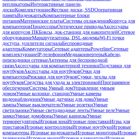
репликаторы
Интерактивные панели,
доски
Комплектующие
Жесткие диски, SSD
Оперативная
память
Видеокарты
Компьютерные блоки
питания
Материнские платы
Системы охлаждения
Корпуса для
компьютеров
Процессоры
Оптические приводы
Аксессуары
для корпусов ПК
Боксы, док-станции для накопителей
Сетевое
оборудование
Маршрутизаторы, DSL-модемы
Wi-Fi точки
доступа, усилители сигнала
Беспроводные
адаптеры
Коммутаторы
Сетевые адаптеры
Powerline
Сетевые
комплектующие
IP-телефония
Медиаконвертеры
Кабели,
переходники сетевые
Антенны для беспроводной
связи
Аксессуары для компьютерной техники
Подставки для
ноутбуков
Аксессуары для ноутбуков
Очки для
компьютера
Рюкзаки для ноутбуков
Сумки, чехлы для
ноутбуков
Средства для ухода за электроникой
Программное
обеспечение
Система Умный дом
Управление умным
домом
Умные колонки, станции
Умные камеры
видеонаблюдения
Умные датчики для дома
Умные
лампы
Умные выключатели
Умные розетки
Умные
светильники
Умные светодиодные ленты
Умные реле
Умные
замки
Умные домофоны
Умные карнизы
Умные
терморегуляторы
Игровая зона
Игровые приставки
Игры для
приставок
Игровые контроллеры
Игровые ноутбуки
Игровые
компьютеры
Игровые видеокарты
Игровые мониторы
Игровые
телевизоры
Игровые мыши
Игровые клавиатуры
Игровые