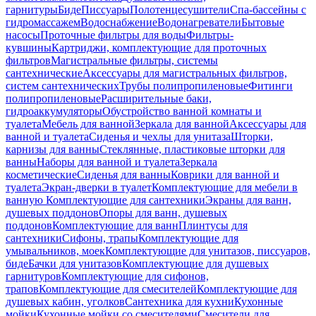
гарнитуры
Биде
Писсуары
Полотенцесушители
Спа-бассейны с
гидромассажем
Водоснабжение
Водонагреватели
Бытовые
насосы
Проточные фильтры для воды
Фильтры-
кувшины
Картриджи, комплектующие для проточных
фильтров
Магистральные фильтры, системы
сантехнические
Аксессуары для магистральных фильтров,
систем сантехнических
Трубы полипропиленовые
Фитинги
полипропиленовые
Расширительные баки,
гидроаккумуляторы
Обустройство ванной комнаты и
туалета
Мебель для ванной
Зеркала для ванной
Аксессуары для
ванной и туалета
Сиденья и чехлы для унитаза
Шторки,
карнизы для ванны
Стеклянные, пластиковые шторки для
ванны
Наборы для ванной и туалета
Зеркала
косметические
Сиденья для ванны
Коврики для ванной и
туалета
Экран-дверки в туалет
Комплектующие для мебели в
ванную
Комплектующие для сантехники
Экраны для ванн,
душевых поддонов
Опоры для ванн, душевых
поддонов
Комплектующие для ванн
Плинтусы для
сантехники
Сифоны, трапы
Комплектующие для
умывальников, моек
Комплектующие для унитазов, писсуаров,
биде
Бачки для унитазов
Комплектующие для душевых
гарнитуров
Комплектующие для сифонов,
трапов
Комплектующие для смесителей
Комплектующие для
душевых кабин, уголков
Сантехника для кухни
Кухонные
мойки
Кухонные мойки со смесителями
Смесители для