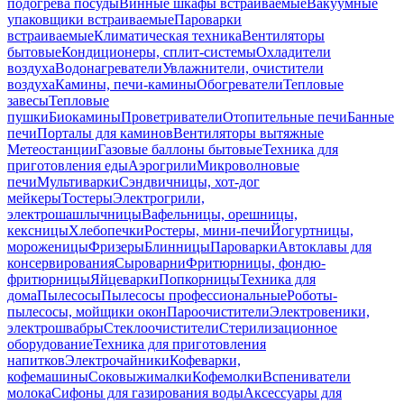
подогрева посуды
Винные шкафы встраиваемые
Вакуумные
упаковщики встраиваемые
Пароварки
встраиваемые
Климатическая техника
Вентиляторы
бытовые
Кондиционеры, сплит-системы
Охладители
воздуха
Водонагреватели
Увлажнители, очистители
воздуха
Камины, печи-камины
Обогреватели
Тепловые
завесы
Тепловые
пушки
Биокамины
Проветриватели
Отопительные печи
Банные
печи
Порталы для каминов
Вентиляторы вытяжные
Метеостанции
Газовые баллоны бытовые
Техника для
приготовления еды
Аэрогрили
Микроволновые
печи
Мультиварки
Сэндвичницы, хот-дог
мейкеры
Тостеры
Электрогрили,
электрошашлычницы
Вафельницы, орешницы,
кексницы
Хлебопечки
Ростеры, мини-печи
Йогуртницы,
мороженицы
Фризеры
Блинницы
Пароварки
Автоклавы для
консервирования
Сыроварни
Фритюрницы, фондю-
фритюрницы
Яйцеварки
Попкорницы
Техника для
дома
Пылесосы
Пылесосы профессиональные
Роботы-
пылесосы, мойщики окон
Пароочистители
Электровеники,
электрошвабры
Стеклоочистители
Стерилизационное
оборудование
Техника для приготовления
напитков
Электрочайники
Кофеварки,
кофемашины
Соковыжималки
Кофемолки
Вспениватели
молока
Сифоны для газирования воды
Аксессуары для