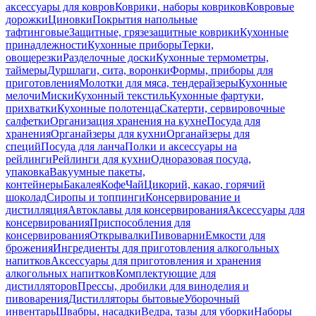
аксессуары для ковров
Коврики, наборы ковриков
Ковровые
дорожки
Циновки
Покрытия напольные
тафтинговые
Защитные, грязезащитные коврики
Кухонные
принадлежности
Кухонные приборы
Терки,
овощерезки
Разделочные доски
Кухонные термометры,
таймеры
Дуршлаги, сита, воронки
Формы, приборы для
приготовления
Молотки для мяса, тендерайзеры
Кухонные
мелочи
Миски
Кухонный текстиль
Кухонные фартуки,
прихватки
Кухонные полотенца
Скатерти, сервировочные
салфетки
Организация хранения на кухне
Посуда для
хранения
Органайзеры для кухни
Органайзеры для
специй
Посуда для ланча
Полки и аксессуары на
рейлинги
Рейлинги для кухни
Одноразовая посуда,
упаковка
Вакуумные пакеты,
контейнеры
Бакалея
Кофе
Чай
Цикорий, какао, горячий
шоколад
Сиропы и топпинги
Консервирование и
дистилляция
Автоклавы для консервирования
Аксессуары для
консервирования
Приспособления для
консервирования
Открывалки
Пивоварни
Емкости для
брожения
Ингредиенты для приготовления алкогольных
напитков
Аксессуары для приготовления и хранения
алкогольных напитков
Комплектующие для
дистилляторов
Прессы, дробилки для виноделия и
пивоварения
Дистилляторы бытовые
Уборочный
инвентарь
Швабры, насадки
Ведра, тазы для уборки
Наборы