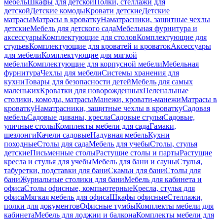
мебель
Шкафы для детской
Полки, стеллажи для
детской
Детские комоды
Кровати детские
Детские
матрасы
Матрасы в кроватку
Наматрасники, защитные чехлы
детские
Мебель для детского сада
Мебельная фурнитура и
аксессуары
Комплектующие для столов
Комплектующие для
стульев
Комплектующие для кроватей и кроваток
Аксессуары
для мебели
Комплектующие для мягкой
мебели
Комплектующие для корпусной мебели
Мебельная
фурнитура
Чехлы для мебели
Системы хранения для
кухни
Товары для безопасности детей
Мебель для самых
маленьких
Кроватки для новорожденных
Пеленальные
столики, комоды, матрасы
Манежи, кровати-манежи
Матрасы в
кроватку
Наматрасники, защитные чехлы в кроватку
Садовая
мебель
Садовые диваны, кресла
Садовые стулья
Садовые,
уличные столы
Комплекты мебели для сада
Гамаки,
шезлонги
Качели садовые
Надувная мебель
Кухни
походные
Столы для сада
Мебель для учебы
Столы, стулья
детские
Письменные столы
Растущие столы и парты
Растущие
кресла и стулья для учебы
Мебель для бани и сауны
Стулья,
табуретки, подставки для бани
Скамьи для бани
Столы для
бани
Журнальные столики для бани
Мебель для кабинета и
офиса
Столы офисные, компьютерные
Кресла, стулья для
офиса
Мягкая мебель для офиса
Шкафы офисные
Стеллажи,
полки для документов
Офисные тумбы
Комплекты мебели для
кабинета
Мебель для лоджии и балкона
Комплекты мебели для