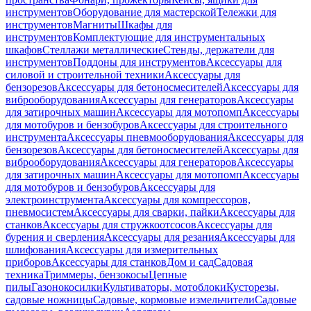
инструментов
Оборудование для мастерской
Тележки для
инструментов
Магниты
Шкафы для
инструментов
Комплектующие для инструментальных
шкафов
Стеллажи металлические
Стенды, держатели для
инструментов
Поддоны для инструментов
Аксессуары для
силовой и строительной техники
Аксессуары для
бензорезов
Аксессуары для бетоносмесителей
Аксессуары для
виброоборудования
Аксессуары для генераторов
Аксессуары
для затирочных машин
Аксессуары для мотопомп
Аксессуары
для мотобуров и бензобуров
Аксессуары для строительного
инструмента
Аксессуары пневмооборудования
Аксессуары для
бензорезов
Аксессуары для бетоносмесителей
Аксессуары для
виброоборудования
Аксессуары для генераторов
Аксессуары
для затирочных машин
Аксессуары для мотопомп
Аксессуары
для мотобуров и бензобуров
Аксессуары для
электроинструмента
Аксессуары для компрессоров,
пневмосистем
Аксессуары для сварки, пайки
Аксессуары для
станков
Аксессуары для стружкоотсосов
Аксессуары для
бурения и сверления
Аксессуары для резания
Аксессуары для
шлифования
Аксессуары для измерительных
приборов
Аксессуары для станков
Дом и сад
Садовая
техника
Триммеры, бензокосы
Цепные
пилы
Газонокосилки
Культиваторы, мотоблоки
Кусторезы,
садовые ножницы
Садовые, кормовые измельчители
Садовые