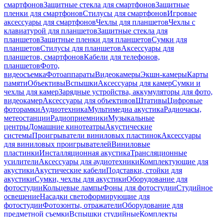
смартфонов
Защитные стекла для смартфонов
Защитные
пленки для смартфонов
Стилусы для смартфонов
Игровые
аксессуары для смартфонов
Чехлы для планшетов
Чехлы с
клавиатурой для планшетов
Защитные стекла для
планшетов
Защитные пленки для планшетов
Сумки для
планшетов
Стилусы для планшетов
Аксессуары для
планшетов, смартфонов
Кабели для телефонов,
планшетов
Фото,
видеосъемка
Фотоаппараты
Видеокамеры
Экшн-камеры
Карты
памяти
Объективы
Вспышки
Аксессуары для камер
Сумки и
чехлы для камер
Зарядные устройства, аккумуляторы для фото,
видеокамер
Аксессуары для объективов
Штативы
Цифровые
фоторамки
Аудиотехника
Мультимедиа акустика
Радиочасы,
метеостанции
Радиоприемники
Музыкальные
центры
Домашние кинотеатры
Акустические
системы
Проигрыватели виниловых пластинок
Аксессуары
для виниловых проигрывателей
Виниловые
пластинки
Инсталляционная акустика
Трансляционные
усилители
Аксессуары для аудиотехники
Комплектующие для
акустики
Акустические кабели
Подставки, стойки для
акустики
Сумки, чехлы для акустики
Оборудование для
фотостудии
Кольцевые лампы
Фоны для фотостудии
Студийное
освещение
Насадки светоформирующие для
фотостудии
Фотозонты, отражатели
Оборудование для
предметной съемки
Вспышки студийные
Комплекты