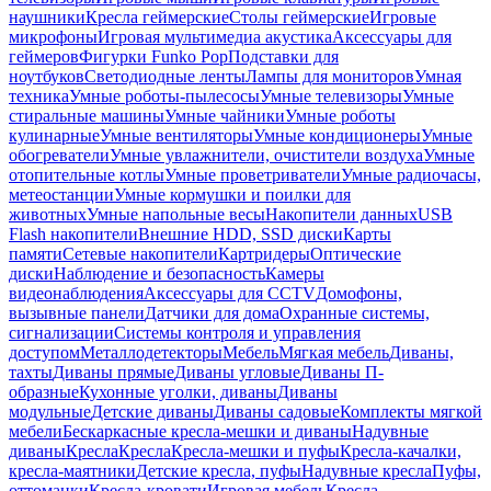
наушники
Кресла геймерские
Столы геймерские
Игровые
микрофоны
Игровая мультимедиа акустика
Аксессуары для
геймеров
Фигурки Funko Pop
Подставки для
ноутбуков
Светодиодные ленты
Лампы для мониторов
Умная
техника
Умные роботы-пылесосы
Умные телевизоры
Умные
стиральные машины
Умные чайники
Умные роботы
кулинарные
Умные вентиляторы
Умные кондиционеры
Умные
обогреватели
Умные увлажнители, очистители воздуха
Умные
отопительные котлы
Умные проветриватели
Умные радиочасы,
метеостанции
Умные кормушки и поилки для
животных
Умные напольные весы
Накопители данных
USB
Flash накопители
Внешние HDD, SSD диски
Карты
памяти
Сетевые накопители
Картридеры
Оптические
диски
Наблюдение и безопасность
Камеры
видеонаблюдения
Аксессуары для CCTV
Домофоны,
вызывные панели
Датчики для дома
Охранные системы,
сигнализации
Системы контроля и управления
доступом
Металлодетекторы
Мебель
Мягкая мебель
Диваны,
тахты
Диваны прямые
Диваны угловые
Диваны П-
образные
Кухонные уголки, диваны
Диваны
модульные
Детские диваны
Диваны садовые
Комплекты мягкой
мебели
Бескаркасные кресла-мешки и диваны
Надувные
диваны
Кресла
Кресла
Кресла-мешки и пуфы
Кресла-качалки,
кресла-маятники
Детские кресла, пуфы
Надувные кресла
Пуфы,
оттоманки
Кресла-кровати
Игровая мебель
Кресла