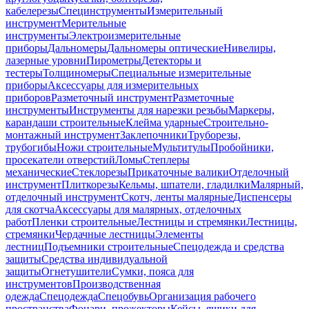
кабелерезы
Специнструменты
Измерительный
инструмент
Мерительные
инструменты
Электроизмерительные
приборы
Дальномеры
Дальномеры оптические
Нивелиры,
лазерные уровни
Пирометры
Детекторы и
тестеры
Толщиномеры
Специальные измерительные
приборы
Аксессуары для измерительных
приборов
Разметочный инструмент
Разметочные
инструменты
Инструменты для нарезки резьбы
Маркеры,
карандаши строительные
Клейма ударные
Строительно-
монтажный инструмент
Заклепочники
Труборезы,
трубогибы
Ножи строительные
Мультитулы
Пробойники,
просекатели отверстий
Ломы
Степлеры
механические
Стеклорезы
Прикаточные валики
Отделочный
инструмент
Плиткорезы
Кельмы, шпатели, гладилки
Малярный,
отделочный инструмент
Скотч, ленты малярные
Диспенсеры
для скотча
Аксессуары для малярных, отделочных
работ
Пленки строительные
Лестницы и стремянки
Лестницы,
стремянки
Чердачные лестницы
Элементы
лестниц
Подъемники строительные
Спецодежда и средства
защиты
Средства индивидуальной
защиты
Огнетушители
Сумки, пояса для
инструментов
Производственная
одежда
Спецодежда
Спецобувь
Организация рабочего
пространства
Фонари, прожекторы
Кейсы, ящики для