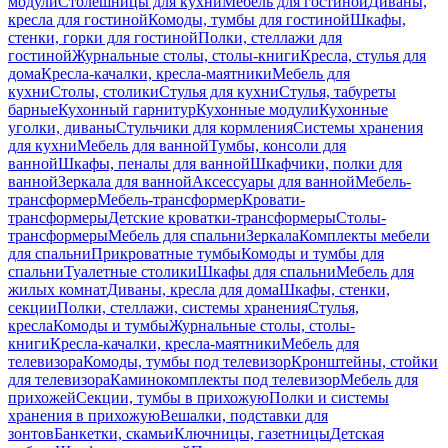
модули
Столешницы для кухни
Мебель для гостиной
Диваны,
кресла для гостиной
Комоды, тумбы для гостиной
Шкафы,
стенки, горки для гостиной
Полки, стеллажи для
гостиной
Журнальные столы, столы-книги
Кресла, стулья для
дома
Кресла-качалки, кресла-маятники
Мебель для
кухни
Столы, столики
Стулья для кухни
Стулья, табуреты
барные
Кухонный гарнитур
Кухонные модули
Кухонные
уголки, диваны
Стульчики для кормления
Системы хранения
для кухни
Мебель для ванной
Тумбы, консоли для
ванной
Шкафы, пеналы для ванной
Шкафчики, полки для
ванной
Зеркала для ванной
Аксессуары для ванной
Мебель-
трансформер
Мебель-трансформер
Кровати-
трансформеры
Детские кроватки-трансформеры
Столы-
трансформеры
Мебель для спальни
Зеркала
Комплекты мебели
для спальни
Прикроватные тумбы
Комоды и тумбы для
спальни
Туалетные столики
Шкафы для спальни
Мебель для
жилых комнат
Диваны, кресла для дома
Шкафы, стенки,
секции
Полки, стеллажи, системы хранения
Стулья,
кресла
Комоды и тумбы
Журнальные столы, столы-
книги
Кресла-качалки, кресла-маятники
Мебель для
телевизора
Комоды, тумбы под телевизор
Кронштейны, стойки
для телевизора
Каминокомплекты под телевизор
Мебель для
прихожей
Секции, тумбы в прихожую
Полки и системы
хранения в прихожую
Вешалки, подставки для
зонтов
Банкетки, скамьи
Ключницы, газетницы
Детская