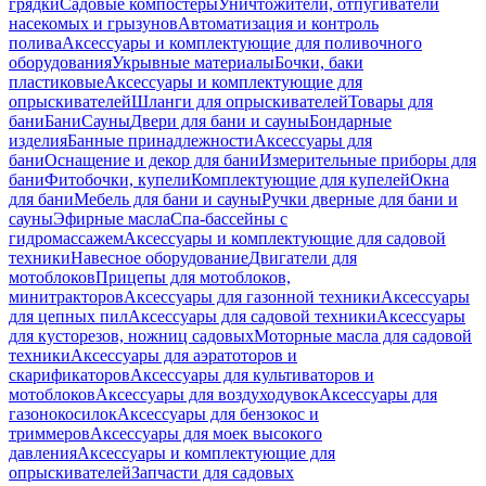
грядки
Садовые компостеры
Уничтожители, отпугиватели
насекомых и грызунов
Автоматизация и контроль
полива
Аксессуары и комплектующие для поливочного
оборудования
Укрывные материалы
Бочки, баки
пластиковые
Аксессуары и комплектующие для
опрыскивателей
Шланги для опрыскивателей
Товары для
бани
Бани
Сауны
Двери для бани и сауны
Бондарные
изделия
Банные принадлежности
Аксессуары для
бани
Оснащение и декор для бани
Измерительные приборы для
бани
Фитобочки, купели
Комплектующие для купелей
Окна
для бани
Мебель для бани и сауны
Ручки дверные для бани и
сауны
Эфирные масла
Спа-бассейны с
гидромассажем
Аксессуары и комплектующие для садовой
техники
Навесное оборудование
Двигатели для
мотоблоков
Прицепы для мотоблоков,
минитракторов
Аксессуары для газонной техники
Аксессуары
для цепных пил
Аксессуары для садовой техники
Аксессуары
для кусторезов, ножниц садовых
Моторные масла для садовой
техники
Аксессуары для аэратоторов и
скарификаторов
Аксессуары для культиваторов и
мотоблоков
Аксессуары для воздуходувок
Аксессуары для
газонокосилок
Аксессуары для бензокос и
триммеров
Аксессуары для моек высокого
давления
Аксессуары и комплектующие для
опрыскивателей
Запчасти для садовых