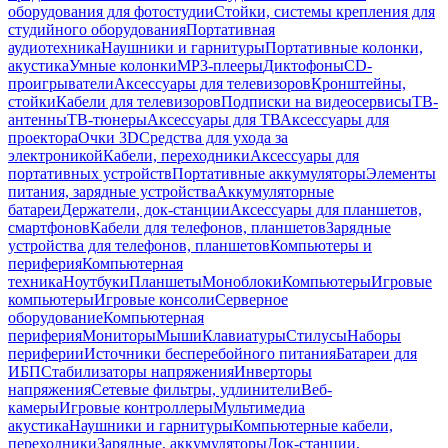
оборудования для фотостудии
Стойки, системы крепления для
студийного оборудования
Портативная
аудиотехника
Наушники и гарнитуры
Портативные колонки,
акустика
Умные колонки
MP3-плееры
Диктофоны
CD-
проигрыватели
Аксессуары для телевизоров
Кронштейны,
стойки
Кабели для телевизоров
Подписки на видеосервисы
ТВ-
антенны
ТВ-тюнеры
Аксессуары для ТВ
Аксессуары для
проектора
Очки 3D
Средства для ухода за
электроникой
Кабели, переходники
Аксессуары для
портативных устройств
Портативные аккумуляторы
Элементы
питания, зарядные устройства
Аккумуляторные
батареи
Держатели, док-станции
Аксессуары для планшетов,
смартфонов
Кабели для телефонов, планшетов
Зарядные
устройства для телефонов, планшетов
Компьютеры и
периферия
Компьютерная
техника
Ноутбуки
Планшеты
Моноблоки
Компьютеры
Игровые
компьютеры
Игровые консоли
Серверное
оборудование
Компьютерная
периферия
Мониторы
Мыши
Клавиатуры
Стилусы
Наборы
периферии
Источники бесперебойного питания
Батареи для
ИБП
Стабилизаторы напряжения
Инверторы
напряжения
Сетевые фильтры, удлинители
Веб-
камеры
Игровые контроллеры
Мультимедиа
акустика
Наушники и гарнитуры
Компьютерные кабели,
переходники
Зарядные, аккумуляторы
Док-станции,