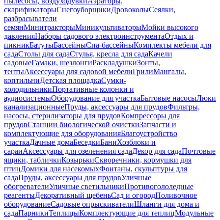
пылесосы, воздуходувки
Аэраторы,
скарификаторы
Снегоуборщики
Дровоколы
Сеялки,
разбрасыватели
семян
Минитракторы
Миникультиваторы
Мойки высокого
давления
Наборы садового электроинструмента
Отдых и
пикник
Батуты
Бассейны
Спа-бассейны
Комплекты мебели для
сада
Столы для сада
Стулья, кресла для сада
Качели
садовые
Гамаки, шезлонги
Раскладушки
Зонты,
тенты
Аксессуары для садовой мебели
Грили
Мангалы,
коптильни
Детская площадка
Сумки-
холодильники
Портативные колонки и
аудиосистемы
Оборудование для участка
Бытовые насосы
Люки
канализационные
Пруды, аксессуары для прудов
Фильтры,
насосы, стерилизаторы для прудов
Компрессоры для
прудов
Станции биологической очистки
Запчасти и
комплектующие для оборудования
Благоустройство
участка
Дачные дома
Беседки
Бани
Хозблоки и
сараи
Аксессуары для озеленения сада
Декор для сада
Почтовые
ящики, таблички
Козырьки
Скворечники, кормушки для
птиц
Домики для насекомых
Фонтаны, скульптуры для
сада
Пруды, аксессуары для прудов
Уличные
обогреватели
Уличные светильники
Противогололедные
реагенты
Декоративный щебень
Сад и огород
Поливочное
оборудование
Садовые опрыскиватели
Шланги для дома и
сада
Парники
Теплицы
Комплектующие для теплиц
Модульные