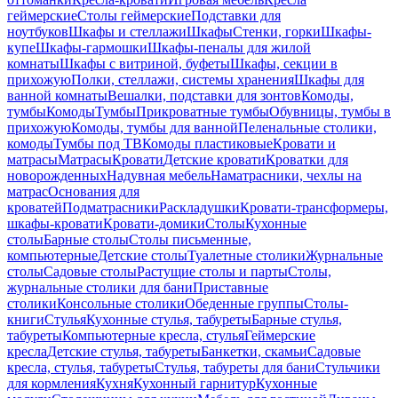
геймерские
Столы геймерские
Подставки для
ноутбуков
Шкафы и стеллажи
Шкафы
Стенки, горки
Шкафы-
купе
Шкафы-гармошки
Шкафы-пеналы для жилой
комнаты
Шкафы с витриной, буфеты
Шкафы, секции в
прихожую
Полки, стеллажи, системы хранения
Шкафы для
ванной комнаты
Вешалки, подставки для зонтов
Комоды,
тумбы
Комоды
Тумбы
Прикроватные тумбы
Обувницы, тумбы в
прихожую
Комоды, тумбы для ванной
Пеленальные столики,
комоды
Тумбы под ТВ
Комоды пластиковые
Кровати и
матрасы
Матрасы
Кровати
Детские кровати
Кроватки для
новорожденных
Надувная мебель
Наматрасники, чехлы на
матрас
Основания для
кроватей
Подматрасники
Раскладушки
Кровати-трансформеры,
шкафы-кровати
Кровати-домики
Столы
Кухонные
столы
Барные столы
Столы письменные,
компьютерные
Детские столы
Туалетные столики
Журнальные
столы
Садовые столы
Растущие столы и парты
Столы,
журнальные столики для бани
Приставные
столики
Консольные столики
Обеденные группы
Столы-
книги
Стулья
Кухонные стулья, табуреты
Барные стулья,
табуреты
Компьютерные кресла, стулья
Геймерские
кресла
Детские стулья, табуреты
Банкетки, скамьи
Садовые
кресла, стулья, табуреты
Стулья, табуреты для бани
Стульчики
для кормления
Кухня
Кухонный гарнитур
Кухонные