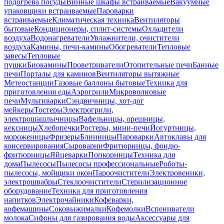
подогрева посуды
Винные шкафы встраиваемые
Вакуумные
упаковщики встраиваемые
Пароварки
встраиваемые
Климатическая техника
Вентиляторы
бытовые
Кондиционеры, сплит-системы
Охладители
воздуха
Водонагреватели
Увлажнители, очистители
воздуха
Камины, печи-камины
Обогреватели
Тепловые
завесы
Тепловые
пушки
Биокамины
Проветриватели
Отопительные печи
Банные
печи
Порталы для каминов
Вентиляторы вытяжные
Метеостанции
Газовые баллоны бытовые
Техника для
приготовления еды
Аэрогрили
Микроволновые
печи
Мультиварки
Сэндвичницы, хот-дог
мейкеры
Тостеры
Электрогрили,
электрошашлычницы
Вафельницы, орешницы,
кексницы
Хлебопечки
Ростеры, мини-печи
Йогуртницы,
мороженицы
Фризеры
Блинницы
Пароварки
Автоклавы для
консервирования
Сыроварни
Фритюрницы, фондю-
фритюрницы
Яйцеварки
Попкорницы
Техника для
дома
Пылесосы
Пылесосы профессиональные
Роботы-
пылесосы, мойщики окон
Пароочистители
Электровеники,
электрошвабры
Стеклоочистители
Стерилизационное
оборудование
Техника для приготовления
напитков
Электрочайники
Кофеварки,
кофемашины
Соковыжималки
Кофемолки
Вспениватели
молока
Сифоны для газирования воды
Аксессуары для