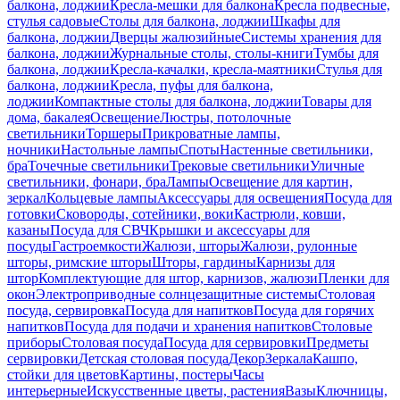
балкона, лоджии
Кресла-мешки для балкона
Кресла подвесные,
стулья садовые
Столы для балкона, лоджии
Шкафы для
балкона, лоджии
Дверцы жалюзийные
Системы хранения для
балкона, лоджии
Журнальные столы, столы-книги
Тумбы для
балкона, лоджии
Кресла-качалки, кресла-маятники
Стулья для
балкона, лоджии
Кресла, пуфы для балкона,
лоджии
Компактные столы для балкона, лоджии
Товары для
дома, бакалея
Освещение
Люстры, потолочные
светильники
Торшеры
Прикроватные лампы,
ночники
Настольные лампы
Споты
Настенные светильники,
бра
Точечные светильники
Трековые светильники
Уличные
светильники, фонари, бра
Лампы
Освещение для картин,
зеркал
Кольцевые лампы
Аксессуары для освещения
Посуда для
готовки
Сковороды, сотейники, воки
Кастрюли, ковши,
казаны
Посуда для СВЧ
Крышки и аксессуары для
посуды
Гастроемкости
Жалюзи, шторы
Жалюзи, рулонные
шторы, римские шторы
Шторы, гардины
Карнизы для
штор
Комплектующие для штор, карнизов, жалюзи
Пленки для
окон
Электроприводные солнцезащитные системы
Столовая
посуда, сервировка
Посуда для напитков
Посуда для горячих
напитков
Посуда для подачи и хранения напитков
Столовые
приборы
Столовая посуда
Посуда для сервировки
Предметы
сервировки
Детская столовая посуда
Декор
Зеркала
Кашпо,
стойки для цветов
Картины, постеры
Часы
интерьерные
Искусственные цветы, растения
Вазы
Ключницы,