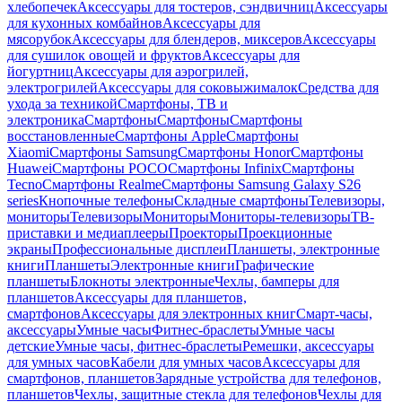
хлебопечек
Аксессуары для тостеров, сэндвичниц
Аксессуары
для кухонных комбайнов
Аксессуары для
мясорубок
Аксессуары для блендеров, миксеров
Аксессуары
для сушилок овощей и фруктов
Аксессуары для
йогуртниц
Аксессуары для аэрогрилей,
электрогрилей
Аксессуары для соковыжималок
Средства для
ухода за техникой
Смартфоны, ТВ и
электроника
Смартфоны
Смартфоны
Смартфоны
восстановленные
Смартфоны Apple
Смартфоны
Xiaomi
Смартфоны Samsung
Смартфоны Honor
Смартфоны
Huawei
Смартфоны POCO
Смартфоны Infinix
Смартфоны
Tecno
Смартфоны Realme
Смартфоны Samsung Galaxy S26
series
Кнопочные телефоны
Складные смартфоны
Телевизоры,
мониторы
Телевизоры
Мониторы
Мониторы-телевизоры
ТВ-
приставки и медиаплееры
Проекторы
Проекционные
экраны
Профессиональные дисплеи
Планшеты, электронные
книги
Планшеты
Электронные книги
Графические
планшеты
Блокноты электронные
Чехлы, бамперы для
планшетов
Аксессуары для планшетов,
смартфонов
Аксессуары для электронных книг
Смарт-часы,
аксессуары
Умные часы
Фитнес-браслеты
Умные часы
детские
Умные часы, фитнес-браслеты
Ремешки, аксессуары
для умных часов
Кабели для умных часов
Аксессуары для
смартфонов, планшетов
Зарядные устройства для телефонов,
планшетов
Чехлы, защитные стекла для телефонов
Чехлы для