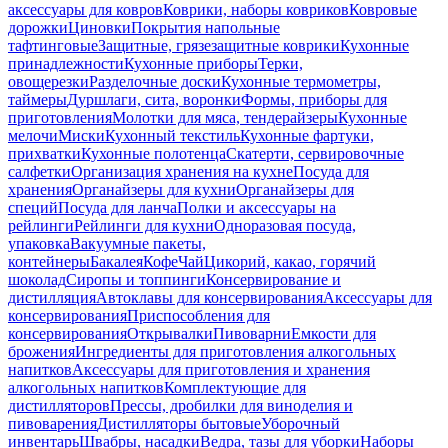
аксессуары для ковров
Коврики, наборы ковриков
Ковровые
дорожки
Циновки
Покрытия напольные
тафтинговые
Защитные, грязезащитные коврики
Кухонные
принадлежности
Кухонные приборы
Терки,
овощерезки
Разделочные доски
Кухонные термометры,
таймеры
Дуршлаги, сита, воронки
Формы, приборы для
приготовления
Молотки для мяса, тендерайзеры
Кухонные
мелочи
Миски
Кухонный текстиль
Кухонные фартуки,
прихватки
Кухонные полотенца
Скатерти, сервировочные
салфетки
Организация хранения на кухне
Посуда для
хранения
Органайзеры для кухни
Органайзеры для
специй
Посуда для ланча
Полки и аксессуары на
рейлинги
Рейлинги для кухни
Одноразовая посуда,
упаковка
Вакуумные пакеты,
контейнеры
Бакалея
Кофе
Чай
Цикорий, какао, горячий
шоколад
Сиропы и топпинги
Консервирование и
дистилляция
Автоклавы для консервирования
Аксессуары для
консервирования
Приспособления для
консервирования
Открывалки
Пивоварни
Емкости для
брожения
Ингредиенты для приготовления алкогольных
напитков
Аксессуары для приготовления и хранения
алкогольных напитков
Комплектующие для
дистилляторов
Прессы, дробилки для виноделия и
пивоварения
Дистилляторы бытовые
Уборочный
инвентарь
Швабры, насадки
Ведра, тазы для уборки
Наборы