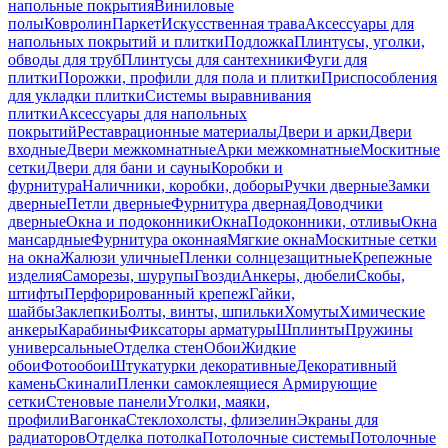
напольные покрытия
Виниловые
полы
Ковролин
Паркет
Искусственная трава
Аксессуары для
напольных покрытий и плитки
Подложка
Плинтусы, уголки,
обводы для труб
Плинтусы для сантехники
Фуги для
плитки
Порожки, профили для пола и плитки
Приспособления
для укладки плитки
Системы выравнивания
плитки
Аксессуары для напольных
покрытий
Реставрационные материалы
Двери и арки
Двери
входные
Двери межкомнатные
Арки межкомнатные
Москитные
сетки
Двери для бани и сауны
Коробки и
фурнитура
Наличники, коробки, доборы
Ручки дверные
Замки
дверные
Петли дверные
Фурнитура дверная
Доводчики
дверные
Окна и подоконники
Окна
Подоконники, отливы
Окна
мансардные
Фурнитура оконная
Мягкие окна
Москитные сетки
на окна
Жалюзи уличные
Пленки солнцезащитные
Крепежные
изделия
Саморезы, шурупы
Гвозди
Анкеры, дюбели
Скобы,
штифты
Перфорированный крепеж
Гайки,
шайбы
Заклепки
Болты, винты, шпильки
Хомуты
Химические
анкеры
Карабины
Фиксаторы арматуры
Шплинты
Пружины
универсальные
Отделка стен
Обои
Жидкие
обои
Фотообои
Штукатурки декоративные
Декоративный
камень
Скинали
Пленки самоклеящиеся
Армирующие
сетки
Стеновые панели
Уголки, маяки,
профили
Вагонка
Стеклохолсты, флизелин
Экраны для
радиаторов
Отделка потолка
Потолочные системы
Потолочные