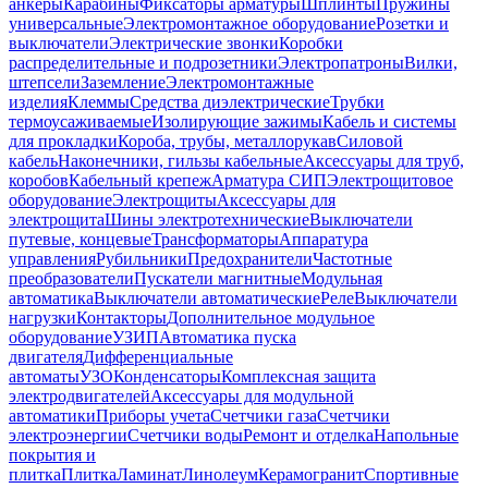
анкеры
Карабины
Фиксаторы арматуры
Шплинты
Пружины
универсальные
Электромонтажное оборудование
Розетки и
выключатели
Электрические звонки
Коробки
распределительные и подрозетники
Электропатроны
Вилки,
штепсели
Заземление
Электромонтажные
изделия
Клеммы
Средства диэлектрические
Трубки
термоусаживаемые
Изолирующие зажимы
Кабель и системы
для прокладки
Короба, трубы, металлорукав
Силовой
кабель
Наконечники, гильзы кабельные
Аксессуары для труб,
коробов
Кабельный крепеж
Арматура СИП
Электрощитовое
оборудование
Электрощиты
Аксессуары для
электрощита
Шины электротехнические
Выключатели
путевые, концевые
Трансформаторы
Аппаратура
управления
Рубильники
Предохранители
Частотные
преобразователи
Пускатели магнитные
Модульная
автоматика
Выключатели автоматические
Реле
Выключатели
нагрузки
Контакторы
Дополнительное модульное
оборудование
УЗИП
Автоматика пуска
двигателя
Дифференциальные
автоматы
УЗО
Конденсаторы
Комплексная защита
электродвигателей
Аксессуары для модульной
автоматики
Приборы учета
Счетчики газа
Счетчики
электроэнергии
Счетчики воды
Ремонт и отделка
Напольные
покрытия и
плитка
Плитка
Ламинат
Линолеум
Керамогранит
Спортивные