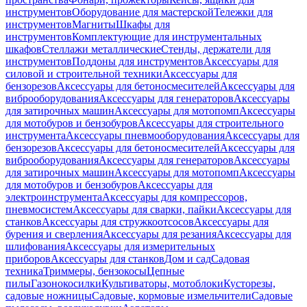
инструментов
Оборудование для мастерской
Тележки для
инструментов
Магниты
Шкафы для
инструментов
Комплектующие для инструментальных
шкафов
Стеллажи металлические
Стенды, держатели для
инструментов
Поддоны для инструментов
Аксессуары для
силовой и строительной техники
Аксессуары для
бензорезов
Аксессуары для бетоносмесителей
Аксессуары для
виброоборудования
Аксессуары для генераторов
Аксессуары
для затирочных машин
Аксессуары для мотопомп
Аксессуары
для мотобуров и бензобуров
Аксессуары для строительного
инструмента
Аксессуары пневмооборудования
Аксессуары для
бензорезов
Аксессуары для бетоносмесителей
Аксессуары для
виброоборудования
Аксессуары для генераторов
Аксессуары
для затирочных машин
Аксессуары для мотопомп
Аксессуары
для мотобуров и бензобуров
Аксессуары для
электроинструмента
Аксессуары для компрессоров,
пневмосистем
Аксессуары для сварки, пайки
Аксессуары для
станков
Аксессуары для стружкоотсосов
Аксессуары для
бурения и сверления
Аксессуары для резания
Аксессуары для
шлифования
Аксессуары для измерительных
приборов
Аксессуары для станков
Дом и сад
Садовая
техника
Триммеры, бензокосы
Цепные
пилы
Газонокосилки
Культиваторы, мотоблоки
Кусторезы,
садовые ножницы
Садовые, кормовые измельчители
Садовые