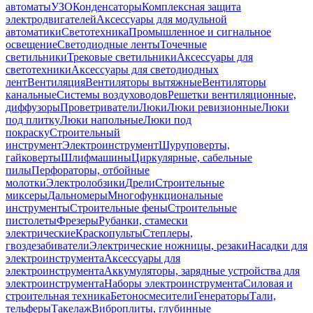
автоматы
УЗО
Конденсаторы
Комплексная защита
электродвигателей
Аксессуары для модульной
автоматики
Светотехника
Промышленное и сигнальное
освещение
Светодиодные ленты
Точечные
светильники
Трековые светильники
Аксессуары для
светотехники
Аксессуары для светодиодных
лент
Вентиляция
Вентиляторы вытяжные
Вентиляторы
канальные
Системы воздуховодов
Решетки вентиляционные,
диффузоры
Проветриватели
Люки
Люки ревизионные
Люки
под плитку
Люки напольные
Люки под
покраску
Строительный
инструмент
Электроинструмент
Шуруповерты,
гайковерты
Шлифмашины
Циркулярные, сабельные
пилы
Перфораторы, отбойные
молотки
Электролобзики
Дрели
Строительные
миксеры
Дальномеры
Многофункциональные
инструменты
Строительные фены
Строительные
пистолеты
Фрезеры
Рубанки, стамески
электрические
Краскопульты
Степлеры,
гвоздезабиватели
Электрические ножницы, резаки
Насадки для
электроинструмента
Аксессуары для
электроинструмента
Аккумуляторы, зарядные устройства для
электроинструмента
Наборы электроинструмента
Силовая и
строительная техника
Бетоносмесители
Генераторы
Тали,
тельферы
Такелаж
Виброплиты, глубинные