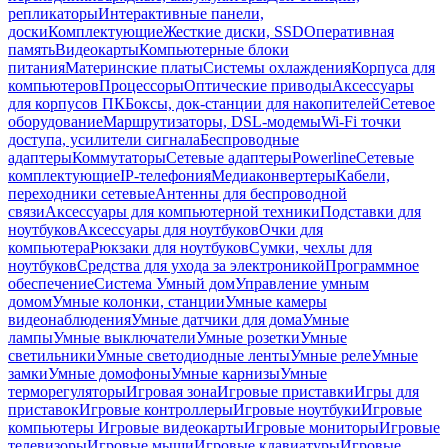
репликаторы
Интерактивные панели,
доски
Комплектующие
Жесткие диски, SSD
Оперативная
память
Видеокарты
Компьютерные блоки
питания
Материнские платы
Системы охлаждения
Корпуса для
компьютеров
Процессоры
Оптические приводы
Аксессуары
для корпусов ПК
Боксы, док-станции для накопителей
Сетевое
оборудование
Маршрутизаторы, DSL-модемы
Wi-Fi точки
доступа, усилители сигнала
Беспроводные
адаптеры
Коммутаторы
Сетевые адаптеры
Powerline
Сетевые
комплектующие
IP-телефония
Медиаконвертеры
Кабели,
переходники сетевые
Антенны для беспроводной
связи
Аксессуары для компьютерной техники
Подставки для
ноутбуков
Аксессуары для ноутбуков
Очки для
компьютера
Рюкзаки для ноутбуков
Сумки, чехлы для
ноутбуков
Средства для ухода за электроникой
Программное
обеспечение
Система Умный дом
Управление умным
домом
Умные колонки, станции
Умные камеры
видеонаблюдения
Умные датчики для дома
Умные
лампы
Умные выключатели
Умные розетки
Умные
светильники
Умные светодиодные ленты
Умные реле
Умные
замки
Умные домофоны
Умные карнизы
Умные
терморегуляторы
Игровая зона
Игровые приставки
Игры для
приставок
Игровые контроллеры
Игровые ноутбуки
Игровые
компьютеры
Игровые видеокарты
Игровые мониторы
Игровые
телевизоры
Игровые мыши
Игровые клавиатуры
Игровые