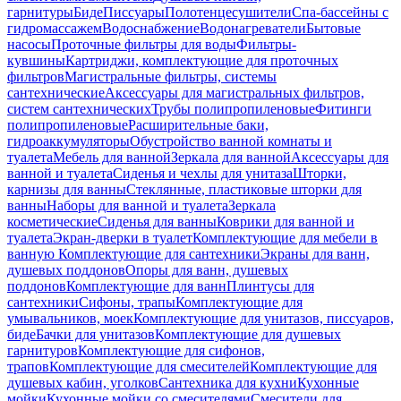
гарнитуры
Биде
Писсуары
Полотенцесушители
Спа-бассейны с
гидромассажем
Водоснабжение
Водонагреватели
Бытовые
насосы
Проточные фильтры для воды
Фильтры-
кувшины
Картриджи, комплектующие для проточных
фильтров
Магистральные фильтры, системы
сантехнические
Аксессуары для магистральных фильтров,
систем сантехнических
Трубы полипропиленовые
Фитинги
полипропиленовые
Расширительные баки,
гидроаккумуляторы
Обустройство ванной комнаты и
туалета
Мебель для ванной
Зеркала для ванной
Аксессуары для
ванной и туалета
Сиденья и чехлы для унитаза
Шторки,
карнизы для ванны
Стеклянные, пластиковые шторки для
ванны
Наборы для ванной и туалета
Зеркала
косметические
Сиденья для ванны
Коврики для ванной и
туалета
Экран-дверки в туалет
Комплектующие для мебели в
ванную
Комплектующие для сантехники
Экраны для ванн,
душевых поддонов
Опоры для ванн, душевых
поддонов
Комплектующие для ванн
Плинтусы для
сантехники
Сифоны, трапы
Комплектующие для
умывальников, моек
Комплектующие для унитазов, писсуаров,
биде
Бачки для унитазов
Комплектующие для душевых
гарнитуров
Комплектующие для сифонов,
трапов
Комплектующие для смесителей
Комплектующие для
душевых кабин, уголков
Сантехника для кухни
Кухонные
мойки
Кухонные мойки со смесителями
Смесители для