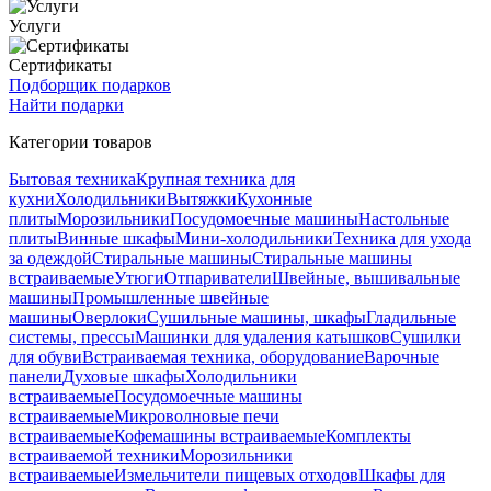
Услуги
Сертификаты
Подборщик подарков
Найти подарки
Категории товаров
Бытовая техника
Крупная техника для
кухни
Холодильники
Вытяжки
Кухонные
плиты
Морозильники
Посудомоечные машины
Настольные
плиты
Винные шкафы
Мини-холодильники
Техника для ухода
за одеждой
Стиральные машины
Стиральные машины
встраиваемые
Утюги
Отпариватели
Швейные, вышивальные
машины
Промышленные швейные
машины
Оверлоки
Сушильные машины, шкафы
Гладильные
системы, прессы
Машинки для удаления катышков
Сушилки
для обуви
Встраиваемая техника, оборудование
Варочные
панели
Духовые шкафы
Холодильники
встраиваемые
Посудомоечные машины
встраиваемые
Микроволновые печи
встраиваемые
Кофемашины встраиваемые
Комплекты
встраиваемой техники
Морозильники
встраиваемые
Измельчители пищевых отходов
Шкафы для