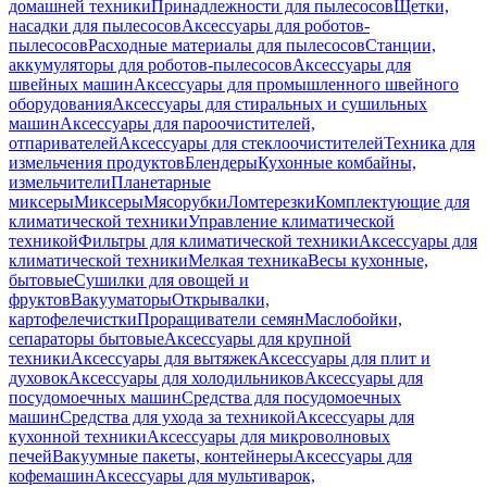
домашней техники
Принадлежности для пылесосов
Щетки,
насадки для пылесосов
Аксессуары для роботов-
пылесосов
Расходные материалы для пылесосов
Станции,
аккумуляторы для роботов-пылесосов
Аксессуары для
швейных машин
Аксессуары для промышленного швейного
оборудования
Аксессуары для стиральных и сушильных
машин
Аксессуары для пароочистителей,
отпаривателей
Аксессуары для стеклоочистителей
Техника для
измельчения продуктов
Блендеры
Кухонные комбайны,
измельчители
Планетарные
миксеры
Миксеры
Мясорубки
Ломтерезки
Комплектующие для
климатической техники
Управление климатической
техникой
Фильтры для климатической техники
Аксессуары для
климатической техники
Мелкая техника
Весы кухонные,
бытовые
Сушилки для овощей и
фруктов
Вакууматоры
Открывалки,
картофелечистки
Проращиватели семян
Маслобойки,
сепараторы бытовые
Аксессуары для крупной
техники
Аксессуары для вытяжек
Аксессуары для плит и
духовок
Аксессуары для холодильников
Аксессуары для
посудомоечных машин
Средства для посудомоечных
машин
Средства для ухода за техникой
Аксессуары для
кухонной техники
Аксессуары для микроволновых
печей
Вакуумные пакеты, контейнеры
Аксессуары для
кофемашин
Аксессуары для мультиварок,