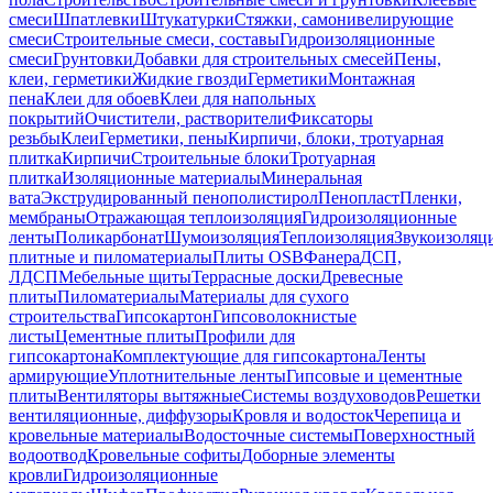
смеси
Шпатлевки
Штукатурки
Стяжки, самонивелирующие
смеси
Строительные смеси, составы
Гидроизоляционные
смеси
Грунтовки
Добавки для строительных смесей
Пены,
клеи, герметики
Жидкие гвозди
Герметики
Монтажная
пена
Клеи для обоев
Клеи для напольных
покрытий
Очистители, растворители
Фиксаторы
резьбы
Клеи
Герметики, пены
Кирпичи, блоки, тротуарная
плитка
Кирпичи
Строительные блоки
Тротуарная
плитка
Изоляционные материалы
Минеральная
вата
Экструдированный пенополистирол
Пенопласт
Пленки,
мембраны
Отражающая теплоизоляция
Гидроизоляционные
ленты
Поликарбонат
Шумоизоляция
Теплоизоляция
Звукоизоляц
плитные и пиломатериалы
Плиты OSB
Фанера
ДСП,
ЛДСП
Мебельные щиты
Террасные доски
Древесные
плиты
Пиломатериалы
Материалы для сухого
строительства
Гипсокартон
Гипсоволокнистые
листы
Цементные плиты
Профили для
гипсокартона
Комплектующие для гипсокартона
Ленты
армирующие
Уплотнительные ленты
Гипсовые и цементные
плиты
Вентиляторы вытяжные
Системы воздуховодов
Решетки
вентиляционные, диффузоры
Кровля и водосток
Черепица и
кровельные материалы
Водосточные системы
Поверхностный
водоотвод
Кровельные софиты
Доборные элементы
кровли
Гидроизоляционные