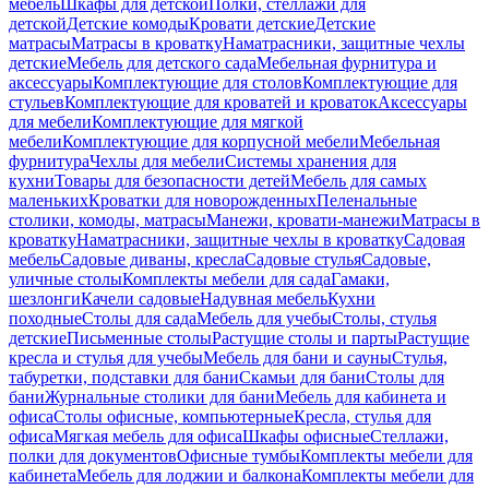
мебель
Шкафы для детской
Полки, стеллажи для
детской
Детские комоды
Кровати детские
Детские
матрасы
Матрасы в кроватку
Наматрасники, защитные чехлы
детские
Мебель для детского сада
Мебельная фурнитура и
аксессуары
Комплектующие для столов
Комплектующие для
стульев
Комплектующие для кроватей и кроваток
Аксессуары
для мебели
Комплектующие для мягкой
мебели
Комплектующие для корпусной мебели
Мебельная
фурнитура
Чехлы для мебели
Системы хранения для
кухни
Товары для безопасности детей
Мебель для самых
маленьких
Кроватки для новорожденных
Пеленальные
столики, комоды, матрасы
Манежи, кровати-манежи
Матрасы в
кроватку
Наматрасники, защитные чехлы в кроватку
Садовая
мебель
Садовые диваны, кресла
Садовые стулья
Садовые,
уличные столы
Комплекты мебели для сада
Гамаки,
шезлонги
Качели садовые
Надувная мебель
Кухни
походные
Столы для сада
Мебель для учебы
Столы, стулья
детские
Письменные столы
Растущие столы и парты
Растущие
кресла и стулья для учебы
Мебель для бани и сауны
Стулья,
табуретки, подставки для бани
Скамьи для бани
Столы для
бани
Журнальные столики для бани
Мебель для кабинета и
офиса
Столы офисные, компьютерные
Кресла, стулья для
офиса
Мягкая мебель для офиса
Шкафы офисные
Стеллажи,
полки для документов
Офисные тумбы
Комплекты мебели для
кабинета
Мебель для лоджии и балкона
Комплекты мебели для