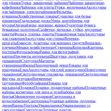
для уборки
Турки, заварочные чайники
Чайники заварочные,
кофейники
Чайники для плиты
Турки, молочники
Аксессуары
для чайников, электрочайников
Фильтры-
кувшины
Хозяйственные товары
Сушилки для белья,
прищепки
Гладильные доски
Урны, контейнеры для
мусора
Органайзеры, корзины, ящики
Туалетная бумага,
бумажные полотенца
Салфетки, мочалки, губки, мусорные
пакеты
Фольга, пленка, пакеты
Упаковочная тара
Аксессуары
для глажения
Аксессуары для стирки
Веревки,
шпагаты
Емкости, дозаторы для моющих средств
Вешалки-
плечики
Мешки хозяйственные
Сувениры
Копилки
Картины,
постеры
Фотоальбомы
Рамки для фотографий,
картин
Предметы интерьера
Шкатулки, подставки для
украшений
Статуэтки
Магниты
сувенирные
Иконы
Праздничный декор
Товары для
праздника
Елки
Аксессуары для елей новогодних
Новогодние
украшения
Светодиодные гирлянды, декорации
Светодиодные
фигуры, игрушки
Временные
татуировки
Фотобутафория
Товары для
маскарада
Подарки
Подарки, подарочные наборы
Подарочные
наборы косметики для лица и тела
Наборы для
бритья
Оформление подарков
Сантехника и
водоснабжение
Сантехника
Душевые кабины, поддоны,
двери
Ванны
Унитазы
Умывальники
Умывальники со
смесителями
Смесители
Душевые панели,