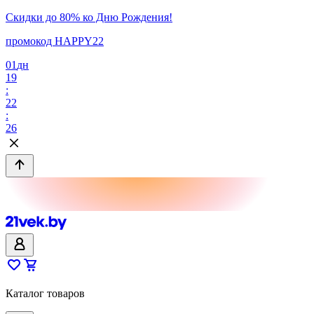
Скидки до 80% ко Дню Рождения!
промокод HAPPY22
01
дн
19
:
22
:
26
Каталог товаров