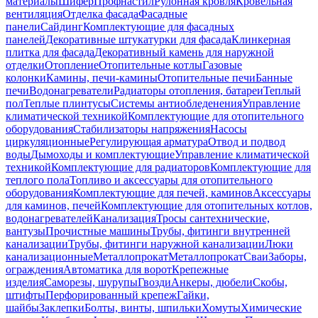
материалы
Шифер
Профнастил
Рулонная кровля
Кровельная
вентиляция
Отделка фасада
Фасадные
панели
Сайдинг
Комплектующие для фасадных
панелей
Декоративные штукатурки для фасада
Клинкерная
плитка для фасада
Декоративный камень для наружной
отделки
Отопление
Отопительные котлы
Газовые
колонки
Камины, печи-камины
Отопительные печи
Банные
печи
Водонагреватели
Радиаторы отопления, батареи
Теплый
пол
Теплые плинтусы
Системы антиобледенения
Управление
климатической техникой
Комплектующие для отопительного
оборудования
Стабилизаторы напряжения
Насосы
циркуляционные
Регулирующая арматура
Отвод и подвод
воды
Дымоходы и комплектующие
Управление климатической
техникой
Комплектующие для радиаторов
Комплектующие для
теплого пола
Топливо и аксессуары для отопительного
оборудования
Комплектующие для печей, каминов
Аксессуары
для каминов, печей
Комплектующие для отопительных котлов,
водонагревателей
Канализация
Тросы сантехнические,
вантузы
Прочистные машины
Трубы, фитинги внутренней
канализации
Трубы, фитинги наружной канализации
Люки
канализационные
Металлопрокат
Металлопрокат
Сваи
Заборы,
ограждения
Автоматика для ворот
Крепежные
изделия
Саморезы, шурупы
Гвозди
Анкеры, дюбели
Скобы,
штифты
Перфорированный крепеж
Гайки,
шайбы
Заклепки
Болты, винты, шпильки
Хомуты
Химические