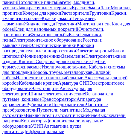
панели
Потолочные плиты
Багеты, молдинги,
уголки
Лакокрасочные материалы
Краски
Эмали
Лаки
Морилки,
пропитки
Колеры для краски
Растворители
Грунтовки
Краски,
эмали аэрозольные
Краски, эмали
Пены, клеи,
герметики
Жидкие гвозди
Герметики
Монтажная пена
Клеи для
обоев
Клеи для напольных покрытий
Очистители,
растворители
Фиксаторы резьбы
Клеи
Герметики,
пены
Электромонтажное оборудование
Розетки и
выключатели
Электрические звонки
Коробки
распределительные и подрозетники
Электропатроны
Вилки,
штепсели
Молниеприемники
Заземление
Электромонтажные
изделия
Клеммы
Средства диэлектрические
Трубки
термоусаживаемые
Изолирующие зажимы
Кабель и системы
для прокладки
Короба, трубы, металлорукав
Силовой
кабель
Наконечники, гильзы кабельные
Аксессуары для труб,
коробов
Кабельный крепеж
Арматура СИП
Электрощитовое
оборудование
Электрощиты
Аксессуары для
электрощита
Шины электротехнические
Выключатели
путевые, концевые
Трансформаторы
Аппаратура
управления
Рубильники
Предохранители
Частотные
преобразователи
Пускатели магнитные
Модульная
автоматика
Выключатели автоматические
Реле
Выключатели
нагрузки
Контакторы
Дополнительное модульное
оборудование
УЗИП
Автоматика пуска
двигателя
Дифференциальные