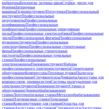
вибраторы
Бензорезы, резчики швов
Стойки, дрели для
бурения
Затирочные
машины
Гидроинструмент
Погрузчики
Профессиональный
инструмент
Профессиональные
шуруповерты
Профессиональные
шлифмашины
Профессиональные
перфораторы
Профессиональные циркулярные
пилы
Профессиональные электролобзики
Профессиональные
дрели
Профессиональные фрезеры
Профессиональные
мультиинструменты
Профессиональные
электрорубанки
Профессиональные строительные
фены
Профессиональные строительные
пистолеты
Профессиональные точильные
станки
Профессиональные
электроножницы
Пневмоинструмент
Наборы
профессионального электроинструмента
Строительное
оборудование
Компрессоры
Тепловые пушки
Пылесосы
профессиональные
Стружкоотсосы
Домкраты
Аксессуары для
компрессоров, пневмосистем
Системы пылеудаления для
электроинструмента
Пневмоинструмент
Станки и
оборудование
Деревообрабатывающие
станки
Ленточнопильные станки
Металлообрабатывающие
станки
Плиткорезные станки
Точильные
станки
Комплектующие для станков
Оснастка для
станков
Аксессуары для станков
Стружкоотсосы
Аксессуары