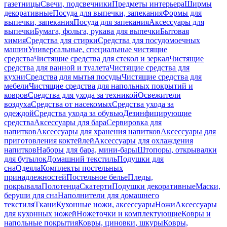
газетницы
Свечи, подсвечники
Предметы интерьера
Ширмы
декоративные
Посуда для выпечки, запекания
Формы для
выпечки, запекания
Посуда для запекания
Аксессуары для
выпечки
Бумага, фольга, рукава для выпечки
Бытовая
химия
Средства для стирки
Средства для посудомоечных
машин
Универсальные, специальные чистящие
средства
Чистящие средства для стекол и зеркал
Чистящие
средства для ванной и туалета
Чистящие средства для
кухни
Средства для мытья посуды
Чистящие средства для
мебели
Чистящие средства для напольных покрытий и
ковров
Средства для ухода за техникой
Освежители
воздуха
Средства от насекомых
Средства ухода за
одеждой
Средства ухода за обувью
Дезинфицирующие
средства
Аксессуары для бара
Сервировка для
напитков
Аксессуары для хранения напитков
Аксессуары для
приготовления коктейлей
Аксессуары для охлаждения
напитков
Наборы для бара, мини-бары
Штопоры, открывалки
для бутылок
Домашний текстиль
Подушки для
сна
Одеяла
Комплекты постельных
принадлежностей
Постельное белье
Пледы,
покрывала
Полотенца
Скатерти
Подушки декоративные
Маски,
беруши для сна
Наполнители для домашнего
текстиля
Ткани
Кухонные ножи, аксессуары
Ножи
Аксессуары
для кухонных ножей
Ножеточки и комплектующие
Ковры и
напольные покрытия
Ковры, циновки, шкуры
Ковры,