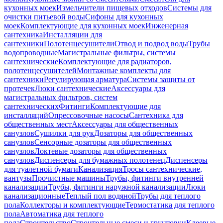
кухонных моек
Измельчители пищевых отходов
Системы для
очистки питьевой воды
Сифоны для кухонных
моек
Комплектующие для кухонных моек
Инженерная
сантехника
Инсталляции для
сантехники
Полотенцесушители
Отвод и подвод воды
Трубы
водопроводные
Магистральные фильтры, системы
сантехнические
Комплектующие для радиаторов,
полотенцесушителей
Монтажные комплекты для
сантехники
Регулирующая арматура
Системы защиты от
протечек
Люки сантехнические
Аксессуары для
магистральных фильтров, систем
сантехнических
Фитинги
Комплектующие для
инсталляций
Опрессовочные насосы
Сантехника для
общественных мест
Аксессуары для общественных
санузлов
Сушилки для рук
Дозаторы для общественных
санузлов
Сенсорные дозаторы для общественных
санузлов
Локтевые дозаторы для общественных
санузлов
Диспенсеры для бумажных полотенец
Диспенсеры
для туалетной бумаги
Канализация
Тросы сантехнические,
вантузы
Прочистные машины
Трубы, фитинги внутренней
канализации
Трубы, фитинги наружной канализации
Люки
канализационные
Теплый пол водяной
Трубы для теплого
пола
Коллекторы и комплектующие
Термостатика для теплого
пола
Автоматика для теплого
пола
Строительство
Строительные смеси и грунтовки
Клеевые