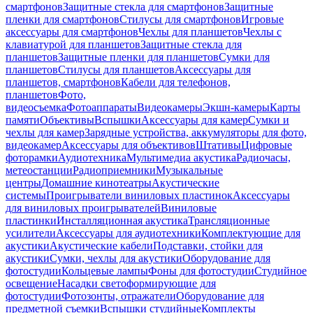
смартфонов
Защитные стекла для смартфонов
Защитные
пленки для смартфонов
Стилусы для смартфонов
Игровые
аксессуары для смартфонов
Чехлы для планшетов
Чехлы с
клавиатурой для планшетов
Защитные стекла для
планшетов
Защитные пленки для планшетов
Сумки для
планшетов
Стилусы для планшетов
Аксессуары для
планшетов, смартфонов
Кабели для телефонов,
планшетов
Фото,
видеосъемка
Фотоаппараты
Видеокамеры
Экшн-камеры
Карты
памяти
Объективы
Вспышки
Аксессуары для камер
Сумки и
чехлы для камер
Зарядные устройства, аккумуляторы для фото,
видеокамер
Аксессуары для объективов
Штативы
Цифровые
фоторамки
Аудиотехника
Мультимедиа акустика
Радиочасы,
метеостанции
Радиоприемники
Музыкальные
центры
Домашние кинотеатры
Акустические
системы
Проигрыватели виниловых пластинок
Аксессуары
для виниловых проигрывателей
Виниловые
пластинки
Инсталляционная акустика
Трансляционные
усилители
Аксессуары для аудиотехники
Комплектующие для
акустики
Акустические кабели
Подставки, стойки для
акустики
Сумки, чехлы для акустики
Оборудование для
фотостудии
Кольцевые лампы
Фоны для фотостудии
Студийное
освещение
Насадки светоформирующие для
фотостудии
Фотозонты, отражатели
Оборудование для
предметной съемки
Вспышки студийные
Комплекты