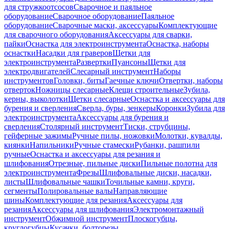
для стружкоотсосов
Сварочное и паяльное
оборудование
Сварочное оборудование
Паяльное
оборудование
Сварочные маски, аксессуары
Комплектующие
для сварочного оборудования
Аксессуары для сварки,
пайки
Оснастка для электроинструмента
Оснастка, наборы
оснастки
Насадки для граверов
Щетки для
электроинструмента
Развертки
Пуансоны
Щетки для
электродвигателей
Слесарный инструмент
Наборы
инструментов
Головки, биты
Гаечные ключи
Отвертки, наборы
отверток
Ножницы слесарные
Клещи строительные
Зубила,
керны, выколотки
Щетки слесарные
Оснастка и аксессуары для
бурения и сверления
Сверла, буры, зенкеры
Коронки
Зубила для
электроинструмента
Аксессуары для бурения и
сверления
Столярный инструмент
Тиски, струбцины,
гейферные зажимы
Ручные пилы, ножовки
Молотки, кувалды,
киянки
Напильники
Ручные стамески
Рубанки, рашпили
ручные
Оснастка и аксессуары для резания и
шлифования
Отрезные, пильные диски
Пильные полотна для
электроинструмента
Фрезы
Шлифовальные диски, насадки,
листы
Шлифовальные чашки
Точильные камни, круги,
сегменты
Полировальные валы
Направляющие
шины
Комплектующие для резания
Аксессуары для
резания
Аксессуары для шлифования
Электромонтажный
инструмент
Обжимной инструмент
Плоскогубцы,
круглогубцы
Кусачки, болторезы,