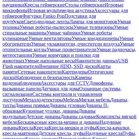
наушники
Кресла геймерские
Столы геймерские
Игровые
микрофоны
Игровая мультимедиа акустика
Аксессуары для
геймеров
Фигурки Funko Pop
Подставки для
ноутбуков
Светодиодные ленты
Лампы для мониторов
Умная
техника
Умные роботы-пылесосы
Умные телевизоры
Умные
стиральные машины
Умные чайники
Умные роботы
кулинарные
Умные вентиляторы
Умные кондиционеры
Умные
обогреватели
Умные увлажнители, очистители воздуха
Умные
отопительные котлы
Умные проветриватели
Умные радиочасы,
метеостанции
Умные кормушки и поилки для
животных
Умные напольные весы
Накопители данных
USB
Flash накопители
Внешние HDD, SSD диски
Карты
памяти
Сетевые накопители
Картридеры
Оптические
диски
Наблюдение и безопасность
Камеры
видеонаблюдения
Аксессуары для CCTV
Домофоны,
вызывные панели
Датчики для дома
Охранные системы,
сигнализации
Системы контроля и управления
доступом
Металлодетекторы
Мебель
Мягкая мебель
Диваны,
тахты
Диваны прямые
Диваны угловые
Диваны П-
образные
Кухонные уголки, диваны
Диваны
модульные
Детские диваны
Диваны садовые
Комплекты мягкой
мебели
Бескаркасные кресла-мешки и диваны
Надувные
диваны
Кресла
Кресла
Кресла-мешки и пуфы
Кресла-качалки,
кресла-маятники
Детские кресла, пуфы
Надувные кресла
Пуфы,
оттоманки
Кресла-кровати
Игровая мебель
Кресла