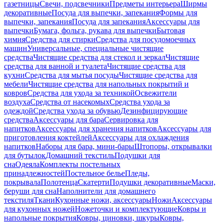
газетницы
Свечи, подсвечники
Предметы интерьера
Ширмы
декоративные
Посуда для выпечки, запекания
Формы для
выпечки, запекания
Посуда для запекания
Аксессуары для
выпечки
Бумага, фольга, рукава для выпечки
Бытовая
химия
Средства для стирки
Средства для посудомоечных
машин
Универсальные, специальные чистящие
средства
Чистящие средства для стекол и зеркал
Чистящие
средства для ванной и туалета
Чистящие средства для
кухни
Средства для мытья посуды
Чистящие средства для
мебели
Чистящие средства для напольных покрытий и
ковров
Средства для ухода за техникой
Освежители
воздуха
Средства от насекомых
Средства ухода за
одеждой
Средства ухода за обувью
Дезинфицирующие
средства
Аксессуары для бара
Сервировка для
напитков
Аксессуары для хранения напитков
Аксессуары для
приготовления коктейлей
Аксессуары для охлаждения
напитков
Наборы для бара, мини-бары
Штопоры, открывалки
для бутылок
Домашний текстиль
Подушки для
сна
Одеяла
Комплекты постельных
принадлежностей
Постельное белье
Пледы,
покрывала
Полотенца
Скатерти
Подушки декоративные
Маски,
беруши для сна
Наполнители для домашнего
текстиля
Ткани
Кухонные ножи, аксессуары
Ножи
Аксессуары
для кухонных ножей
Ножеточки и комплектующие
Ковры и
напольные покрытия
Ковры, циновки, шкуры
Ковры,