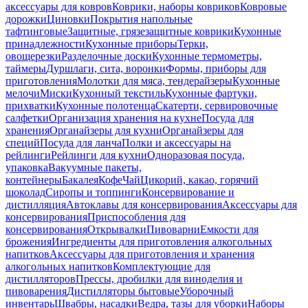
аксессуары для ковров
Коврики, наборы ковриков
Ковровые
дорожки
Циновки
Покрытия напольные
тафтинговые
Защитные, грязезащитные коврики
Кухонные
принадлежности
Кухонные приборы
Терки,
овощерезки
Разделочные доски
Кухонные термометры,
таймеры
Дуршлаги, сита, воронки
Формы, приборы для
приготовления
Молотки для мяса, тендерайзеры
Кухонные
мелочи
Миски
Кухонный текстиль
Кухонные фартуки,
прихватки
Кухонные полотенца
Скатерти, сервировочные
салфетки
Организация хранения на кухне
Посуда для
хранения
Органайзеры для кухни
Органайзеры для
специй
Посуда для ланча
Полки и аксессуары на
рейлинги
Рейлинги для кухни
Одноразовая посуда,
упаковка
Вакуумные пакеты,
контейнеры
Бакалея
Кофе
Чай
Цикорий, какао, горячий
шоколад
Сиропы и топпинги
Консервирование и
дистилляция
Автоклавы для консервирования
Аксессуары для
консервирования
Приспособления для
консервирования
Открывалки
Пивоварни
Емкости для
брожения
Ингредиенты для приготовления алкогольных
напитков
Аксессуары для приготовления и хранения
алкогольных напитков
Комплектующие для
дистилляторов
Прессы, дробилки для виноделия и
пивоварения
Дистилляторы бытовые
Уборочный
инвентарь
Швабры, насадки
Ведра, тазы для уборки
Наборы