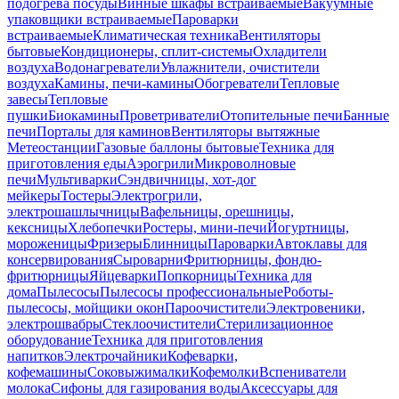
подогрева посуды
Винные шкафы встраиваемые
Вакуумные
упаковщики встраиваемые
Пароварки
встраиваемые
Климатическая техника
Вентиляторы
бытовые
Кондиционеры, сплит-системы
Охладители
воздуха
Водонагреватели
Увлажнители, очистители
воздуха
Камины, печи-камины
Обогреватели
Тепловые
завесы
Тепловые
пушки
Биокамины
Проветриватели
Отопительные печи
Банные
печи
Порталы для каминов
Вентиляторы вытяжные
Метеостанции
Газовые баллоны бытовые
Техника для
приготовления еды
Аэрогрили
Микроволновые
печи
Мультиварки
Сэндвичницы, хот-дог
мейкеры
Тостеры
Электрогрили,
электрошашлычницы
Вафельницы, орешницы,
кексницы
Хлебопечки
Ростеры, мини-печи
Йогуртницы,
мороженицы
Фризеры
Блинницы
Пароварки
Автоклавы для
консервирования
Сыроварни
Фритюрницы, фондю-
фритюрницы
Яйцеварки
Попкорницы
Техника для
дома
Пылесосы
Пылесосы профессиональные
Роботы-
пылесосы, мойщики окон
Пароочистители
Электровеники,
электрошвабры
Стеклоочистители
Стерилизационное
оборудование
Техника для приготовления
напитков
Электрочайники
Кофеварки,
кофемашины
Соковыжималки
Кофемолки
Вспениватели
молока
Сифоны для газирования воды
Аксессуары для