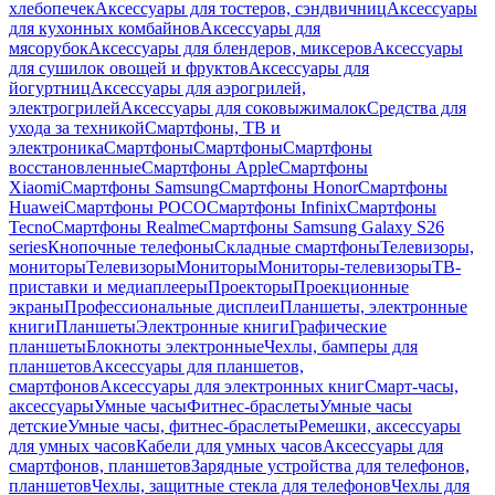
хлебопечек
Аксессуары для тостеров, сэндвичниц
Аксессуары
для кухонных комбайнов
Аксессуары для
мясорубок
Аксессуары для блендеров, миксеров
Аксессуары
для сушилок овощей и фруктов
Аксессуары для
йогуртниц
Аксессуары для аэрогрилей,
электрогрилей
Аксессуары для соковыжималок
Средства для
ухода за техникой
Смартфоны, ТВ и
электроника
Смартфоны
Смартфоны
Смартфоны
восстановленные
Смартфоны Apple
Смартфоны
Xiaomi
Смартфоны Samsung
Смартфоны Honor
Смартфоны
Huawei
Смартфоны POCO
Смартфоны Infinix
Смартфоны
Tecno
Смартфоны Realme
Смартфоны Samsung Galaxy S26
series
Кнопочные телефоны
Складные смартфоны
Телевизоры,
мониторы
Телевизоры
Мониторы
Мониторы-телевизоры
ТВ-
приставки и медиаплееры
Проекторы
Проекционные
экраны
Профессиональные дисплеи
Планшеты, электронные
книги
Планшеты
Электронные книги
Графические
планшеты
Блокноты электронные
Чехлы, бамперы для
планшетов
Аксессуары для планшетов,
смартфонов
Аксессуары для электронных книг
Смарт-часы,
аксессуары
Умные часы
Фитнес-браслеты
Умные часы
детские
Умные часы, фитнес-браслеты
Ремешки, аксессуары
для умных часов
Кабели для умных часов
Аксессуары для
смартфонов, планшетов
Зарядные устройства для телефонов,
планшетов
Чехлы, защитные стекла для телефонов
Чехлы для