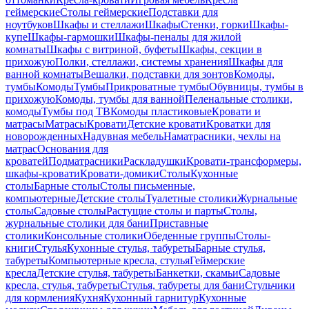
геймерские
Столы геймерские
Подставки для
ноутбуков
Шкафы и стеллажи
Шкафы
Стенки, горки
Шкафы-
купе
Шкафы-гармошки
Шкафы-пеналы для жилой
комнаты
Шкафы с витриной, буфеты
Шкафы, секции в
прихожую
Полки, стеллажи, системы хранения
Шкафы для
ванной комнаты
Вешалки, подставки для зонтов
Комоды,
тумбы
Комоды
Тумбы
Прикроватные тумбы
Обувницы, тумбы в
прихожую
Комоды, тумбы для ванной
Пеленальные столики,
комоды
Тумбы под ТВ
Комоды пластиковые
Кровати и
матрасы
Матрасы
Кровати
Детские кровати
Кроватки для
новорожденных
Надувная мебель
Наматрасники, чехлы на
матрас
Основания для
кроватей
Подматрасники
Раскладушки
Кровати-трансформеры,
шкафы-кровати
Кровати-домики
Столы
Кухонные
столы
Барные столы
Столы письменные,
компьютерные
Детские столы
Туалетные столики
Журнальные
столы
Садовые столы
Растущие столы и парты
Столы,
журнальные столики для бани
Приставные
столики
Консольные столики
Обеденные группы
Столы-
книги
Стулья
Кухонные стулья, табуреты
Барные стулья,
табуреты
Компьютерные кресла, стулья
Геймерские
кресла
Детские стулья, табуреты
Банкетки, скамьи
Садовые
кресла, стулья, табуреты
Стулья, табуреты для бани
Стульчики
для кормления
Кухня
Кухонный гарнитур
Кухонные