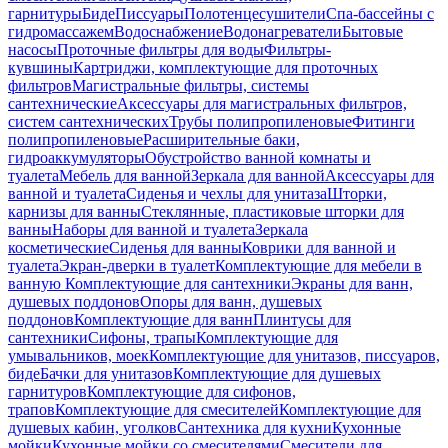
гарнитуры
Биде
Писсуары
Полотенцесушители
Спа-бассейны с
гидромассажем
Водоснабжение
Водонагреватели
Бытовые
насосы
Проточные фильтры для воды
Фильтры-
кувшины
Картриджи, комплектующие для проточных
фильтров
Магистральные фильтры, системы
сантехнические
Аксессуары для магистральных фильтров,
систем сантехнических
Трубы полипропиленовые
Фитинги
полипропиленовые
Расширительные баки,
гидроаккумуляторы
Обустройство ванной комнаты и
туалета
Мебель для ванной
Зеркала для ванной
Аксессуары для
ванной и туалета
Сиденья и чехлы для унитаза
Шторки,
карнизы для ванны
Стеклянные, пластиковые шторки для
ванны
Наборы для ванной и туалета
Зеркала
косметические
Сиденья для ванны
Коврики для ванной и
туалета
Экран-дверки в туалет
Комплектующие для мебели в
ванную
Комплектующие для сантехники
Экраны для ванн,
душевых поддонов
Опоры для ванн, душевых
поддонов
Комплектующие для ванн
Плинтусы для
сантехники
Сифоны, трапы
Комплектующие для
умывальников, моек
Комплектующие для унитазов, писсуаров,
биде
Бачки для унитазов
Комплектующие для душевых
гарнитуров
Комплектующие для сифонов,
трапов
Комплектующие для смесителей
Комплектующие для
душевых кабин, уголков
Сантехника для кухни
Кухонные
мойки
Кухонные мойки со смесителями
Смесители для