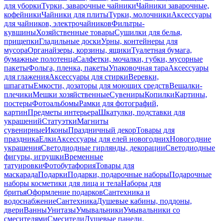
для уборки
Турки, заварочные чайники
Чайники заварочные,
кофейники
Чайники для плиты
Турки, молочники
Аксессуары
для чайников, электрочайников
Фильтры-
кувшины
Хозяйственные товары
Сушилки для белья,
прищепки
Гладильные доски
Урны, контейнеры для
мусора
Органайзеры, корзины, ящики
Туалетная бумага,
бумажные полотенца
Салфетки, мочалки, губки, мусорные
пакеты
Фольга, пленка, пакеты
Упаковочная тара
Аксессуары
для глажения
Аксессуары для стирки
Веревки,
шпагаты
Емкости, дозаторы для моющих средств
Вешалки-
плечики
Мешки хозяйственные
Сувениры
Копилки
Картины,
постеры
Фотоальбомы
Рамки для фотографий,
картин
Предметы интерьера
Шкатулки, подставки для
украшений
Статуэтки
Магниты
сувенирные
Иконы
Праздничный декор
Товары для
праздника
Елки
Аксессуары для елей новогодних
Новогодние
украшения
Светодиодные гирлянды, декорации
Светодиодные
фигуры, игрушки
Временные
татуировки
Фотобутафория
Товары для
маскарада
Подарки
Подарки, подарочные наборы
Подарочные
наборы косметики для лица и тела
Наборы для
бритья
Оформление подарков
Сантехника и
водоснабжение
Сантехника
Душевые кабины, поддоны,
двери
Ванны
Унитазы
Умывальники
Умывальники со
смесителями
Смесители
Душевые панели,