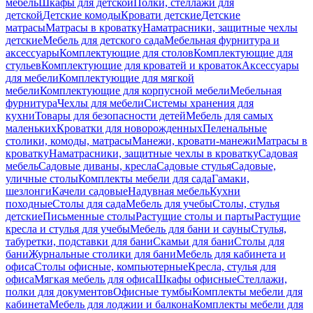
мебель
Шкафы для детской
Полки, стеллажи для
детской
Детские комоды
Кровати детские
Детские
матрасы
Матрасы в кроватку
Наматрасники, защитные чехлы
детские
Мебель для детского сада
Мебельная фурнитура и
аксессуары
Комплектующие для столов
Комплектующие для
стульев
Комплектующие для кроватей и кроваток
Аксессуары
для мебели
Комплектующие для мягкой
мебели
Комплектующие для корпусной мебели
Мебельная
фурнитура
Чехлы для мебели
Системы хранения для
кухни
Товары для безопасности детей
Мебель для самых
маленьких
Кроватки для новорожденных
Пеленальные
столики, комоды, матрасы
Манежи, кровати-манежи
Матрасы в
кроватку
Наматрасники, защитные чехлы в кроватку
Садовая
мебель
Садовые диваны, кресла
Садовые стулья
Садовые,
уличные столы
Комплекты мебели для сада
Гамаки,
шезлонги
Качели садовые
Надувная мебель
Кухни
походные
Столы для сада
Мебель для учебы
Столы, стулья
детские
Письменные столы
Растущие столы и парты
Растущие
кресла и стулья для учебы
Мебель для бани и сауны
Стулья,
табуретки, подставки для бани
Скамьи для бани
Столы для
бани
Журнальные столики для бани
Мебель для кабинета и
офиса
Столы офисные, компьютерные
Кресла, стулья для
офиса
Мягкая мебель для офиса
Шкафы офисные
Стеллажи,
полки для документов
Офисные тумбы
Комплекты мебели для
кабинета
Мебель для лоджии и балкона
Комплекты мебели для