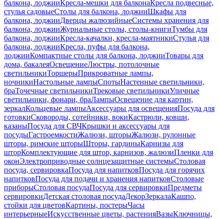
балкона, лоджии
Кресла-мешки для балкона
Кресла подвесные,
стулья садовые
Столы для балкона, лоджии
Шкафы для
балкона, лоджии
Дверцы жалюзийные
Системы хранения для
балкона, лоджии
Журнальные столы, столы-книги
Тумбы для
балкона, лоджии
Кресла-качалки, кресла-маятники
Стулья для
балкона, лоджии
Кресла, пуфы для балкона,
лоджии
Компактные столы для балкона, лоджии
Товары для
дома, бакалея
Освещение
Люстры, потолочные
светильники
Торшеры
Прикроватные лампы,
ночники
Настольные лампы
Споты
Настенные светильники,
бра
Точечные светильники
Трековые светильники
Уличные
светильники, фонари, бра
Лампы
Освещение для картин,
зеркал
Кольцевые лампы
Аксессуары для освещения
Посуда для
готовки
Сковороды, сотейники, воки
Кастрюли, ковши,
казаны
Посуда для СВЧ
Крышки и аксессуары для
посуды
Гастроемкости
Жалюзи, шторы
Жалюзи, рулонные
шторы, римские шторы
Шторы, гардины
Карнизы для
штор
Комплектующие для штор, карнизов, жалюзи
Пленки для
окон
Электроприводные солнцезащитные системы
Столовая
посуда, сервировка
Посуда для напитков
Посуда для горячих
напитков
Посуда для подачи и хранения напитков
Столовые
приборы
Столовая посуда
Посуда для сервировки
Предметы
сервировки
Детская столовая посуда
Декор
Зеркала
Кашпо,
стойки для цветов
Картины, постеры
Часы
интерьерные
Искусственные цветы, растения
Вазы
Ключницы,