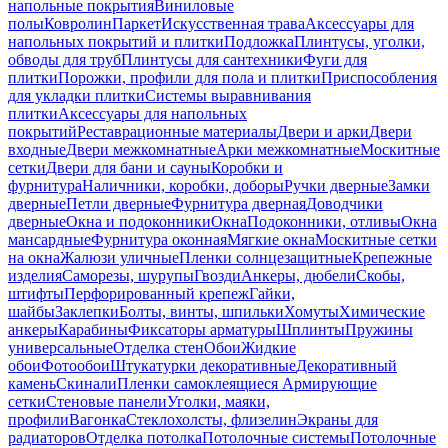
напольные покрытия
Виниловые
полы
Ковролин
Паркет
Искусственная трава
Аксессуары для
напольных покрытий и плитки
Подложка
Плинтусы, уголки,
обводы для труб
Плинтусы для сантехники
Фуги для
плитки
Порожки, профили для пола и плитки
Приспособления
для укладки плитки
Системы выравнивания
плитки
Аксессуары для напольных
покрытий
Реставрационные материалы
Двери и арки
Двери
входные
Двери межкомнатные
Арки межкомнатные
Москитные
сетки
Двери для бани и сауны
Коробки и
фурнитура
Наличники, коробки, доборы
Ручки дверные
Замки
дверные
Петли дверные
Фурнитура дверная
Доводчики
дверные
Окна и подоконники
Окна
Подоконники, отливы
Окна
мансардные
Фурнитура оконная
Мягкие окна
Москитные сетки
на окна
Жалюзи уличные
Пленки солнцезащитные
Крепежные
изделия
Саморезы, шурупы
Гвозди
Анкеры, дюбели
Скобы,
штифты
Перфорированный крепеж
Гайки,
шайбы
Заклепки
Болты, винты, шпильки
Хомуты
Химические
анкеры
Карабины
Фиксаторы арматуры
Шплинты
Пружины
универсальные
Отделка стен
Обои
Жидкие
обои
Фотообои
Штукатурки декоративные
Декоративный
камень
Скинали
Пленки самоклеящиеся
Армирующие
сетки
Стеновые панели
Уголки, маяки,
профили
Вагонка
Стеклохолсты, флизелин
Экраны для
радиаторов
Отделка потолка
Потолочные системы
Потолочные