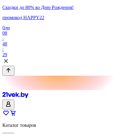
Скидки до 80% ко Дню Рождения!
промокод HAPPY22
0
дн
08
:
48
:
29
Каталог товаров