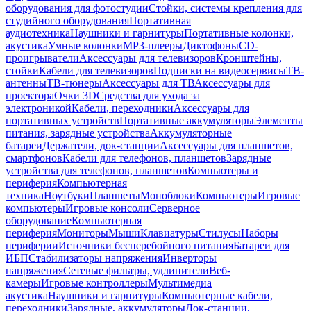
оборудования для фотостудии
Стойки, системы крепления для
студийного оборудования
Портативная
аудиотехника
Наушники и гарнитуры
Портативные колонки,
акустика
Умные колонки
MP3-плееры
Диктофоны
CD-
проигрыватели
Аксессуары для телевизоров
Кронштейны,
стойки
Кабели для телевизоров
Подписки на видеосервисы
ТВ-
антенны
ТВ-тюнеры
Аксессуары для ТВ
Аксессуары для
проектора
Очки 3D
Средства для ухода за
электроникой
Кабели, переходники
Аксессуары для
портативных устройств
Портативные аккумуляторы
Элементы
питания, зарядные устройства
Аккумуляторные
батареи
Держатели, док-станции
Аксессуары для планшетов,
смартфонов
Кабели для телефонов, планшетов
Зарядные
устройства для телефонов, планшетов
Компьютеры и
периферия
Компьютерная
техника
Ноутбуки
Планшеты
Моноблоки
Компьютеры
Игровые
компьютеры
Игровые консоли
Серверное
оборудование
Компьютерная
периферия
Мониторы
Мыши
Клавиатуры
Стилусы
Наборы
периферии
Источники бесперебойного питания
Батареи для
ИБП
Стабилизаторы напряжения
Инверторы
напряжения
Сетевые фильтры, удлинители
Веб-
камеры
Игровые контроллеры
Мультимедиа
акустика
Наушники и гарнитуры
Компьютерные кабели,
переходники
Зарядные, аккумуляторы
Док-станции,