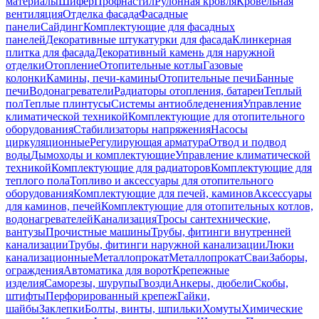
материалы
Шифер
Профнастил
Рулонная кровля
Кровельная
вентиляция
Отделка фасада
Фасадные
панели
Сайдинг
Комплектующие для фасадных
панелей
Декоративные штукатурки для фасада
Клинкерная
плитка для фасада
Декоративный камень для наружной
отделки
Отопление
Отопительные котлы
Газовые
колонки
Камины, печи-камины
Отопительные печи
Банные
печи
Водонагреватели
Радиаторы отопления, батареи
Теплый
пол
Теплые плинтусы
Системы антиобледенения
Управление
климатической техникой
Комплектующие для отопительного
оборудования
Стабилизаторы напряжения
Насосы
циркуляционные
Регулирующая арматура
Отвод и подвод
воды
Дымоходы и комплектующие
Управление климатической
техникой
Комплектующие для радиаторов
Комплектующие для
теплого пола
Топливо и аксессуары для отопительного
оборудования
Комплектующие для печей, каминов
Аксессуары
для каминов, печей
Комплектующие для отопительных котлов,
водонагревателей
Канализация
Тросы сантехнические,
вантузы
Прочистные машины
Трубы, фитинги внутренней
канализации
Трубы, фитинги наружной канализации
Люки
канализационные
Металлопрокат
Металлопрокат
Сваи
Заборы,
ограждения
Автоматика для ворот
Крепежные
изделия
Саморезы, шурупы
Гвозди
Анкеры, дюбели
Скобы,
штифты
Перфорированный крепеж
Гайки,
шайбы
Заклепки
Болты, винты, шпильки
Хомуты
Химические