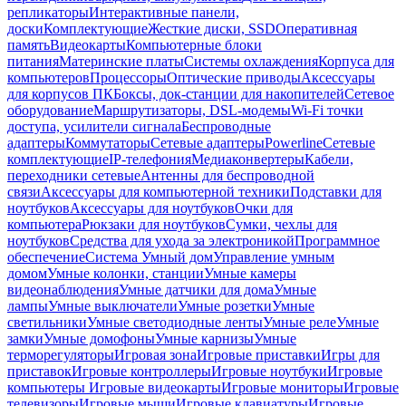
репликаторы
Интерактивные панели,
доски
Комплектующие
Жесткие диски, SSD
Оперативная
память
Видеокарты
Компьютерные блоки
питания
Материнские платы
Системы охлаждения
Корпуса для
компьютеров
Процессоры
Оптические приводы
Аксессуары
для корпусов ПК
Боксы, док-станции для накопителей
Сетевое
оборудование
Маршрутизаторы, DSL-модемы
Wi-Fi точки
доступа, усилители сигнала
Беспроводные
адаптеры
Коммутаторы
Сетевые адаптеры
Powerline
Сетевые
комплектующие
IP-телефония
Медиаконвертеры
Кабели,
переходники сетевые
Антенны для беспроводной
связи
Аксессуары для компьютерной техники
Подставки для
ноутбуков
Аксессуары для ноутбуков
Очки для
компьютера
Рюкзаки для ноутбуков
Сумки, чехлы для
ноутбуков
Средства для ухода за электроникой
Программное
обеспечение
Система Умный дом
Управление умным
домом
Умные колонки, станции
Умные камеры
видеонаблюдения
Умные датчики для дома
Умные
лампы
Умные выключатели
Умные розетки
Умные
светильники
Умные светодиодные ленты
Умные реле
Умные
замки
Умные домофоны
Умные карнизы
Умные
терморегуляторы
Игровая зона
Игровые приставки
Игры для
приставок
Игровые контроллеры
Игровые ноутбуки
Игровые
компьютеры
Игровые видеокарты
Игровые мониторы
Игровые
телевизоры
Игровые мыши
Игровые клавиатуры
Игровые