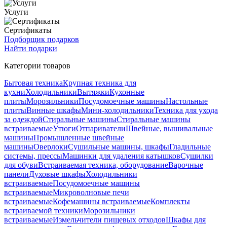
Услуги
Сертификаты
Подборщик подарков
Найти подарки
Категории товаров
Бытовая техника
Крупная техника для
кухни
Холодильники
Вытяжки
Кухонные
плиты
Морозильники
Посудомоечные машины
Настольные
плиты
Винные шкафы
Мини-холодильники
Техника для ухода
за одеждой
Стиральные машины
Стиральные машины
встраиваемые
Утюги
Отпариватели
Швейные, вышивальные
машины
Промышленные швейные
машины
Оверлоки
Сушильные машины, шкафы
Гладильные
системы, прессы
Машинки для удаления катышков
Сушилки
для обуви
Встраиваемая техника, оборудование
Варочные
панели
Духовые шкафы
Холодильники
встраиваемые
Посудомоечные машины
встраиваемые
Микроволновые печи
встраиваемые
Кофемашины встраиваемые
Комплекты
встраиваемой техники
Морозильники
встраиваемые
Измельчители пищевых отходов
Шкафы для