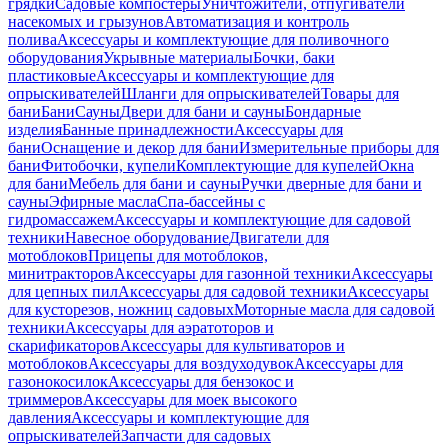
грядки
Садовые компостеры
Уничтожители, отпугиватели
насекомых и грызунов
Автоматизация и контроль
полива
Аксессуары и комплектующие для поливочного
оборудования
Укрывные материалы
Бочки, баки
пластиковые
Аксессуары и комплектующие для
опрыскивателей
Шланги для опрыскивателей
Товары для
бани
Бани
Сауны
Двери для бани и сауны
Бондарные
изделия
Банные принадлежности
Аксессуары для
бани
Оснащение и декор для бани
Измерительные приборы для
бани
Фитобочки, купели
Комплектующие для купелей
Окна
для бани
Мебель для бани и сауны
Ручки дверные для бани и
сауны
Эфирные масла
Спа-бассейны с
гидромассажем
Аксессуары и комплектующие для садовой
техники
Навесное оборудование
Двигатели для
мотоблоков
Прицепы для мотоблоков,
минитракторов
Аксессуары для газонной техники
Аксессуары
для цепных пил
Аксессуары для садовой техники
Аксессуары
для кусторезов, ножниц садовых
Моторные масла для садовой
техники
Аксессуары для аэратоторов и
скарификаторов
Аксессуары для культиваторов и
мотоблоков
Аксессуары для воздуходувок
Аксессуары для
газонокосилок
Аксессуары для бензокос и
триммеров
Аксессуары для моек высокого
давления
Аксессуары и комплектующие для
опрыскивателей
Запчасти для садовых