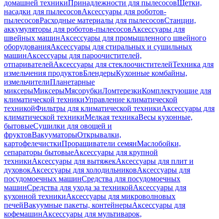
домашней техники
Принадлежности для пылесосов
Щетки,
насадки для пылесосов
Аксессуары для роботов-
пылесосов
Расходные материалы для пылесосов
Станции,
аккумуляторы для роботов-пылесосов
Аксессуары для
швейных машин
Аксессуары для промышленного швейного
оборудования
Аксессуары для стиральных и сушильных
машин
Аксессуары для пароочистителей,
отпаривателей
Аксессуары для стеклоочистителей
Техника для
измельчения продуктов
Блендеры
Кухонные комбайны,
измельчители
Планетарные
миксеры
Миксеры
Мясорубки
Ломтерезки
Комплектующие для
климатической техники
Управление климатической
техникой
Фильтры для климатической техники
Аксессуары для
климатической техники
Мелкая техника
Весы кухонные,
бытовые
Сушилки для овощей и
фруктов
Вакууматоры
Открывалки,
картофелечистки
Проращиватели семян
Маслобойки,
сепараторы бытовые
Аксессуары для крупной
техники
Аксессуары для вытяжек
Аксессуары для плит и
духовок
Аксессуары для холодильников
Аксессуары для
посудомоечных машин
Средства для посудомоечных
машин
Средства для ухода за техникой
Аксессуары для
кухонной техники
Аксессуары для микроволновых
печей
Вакуумные пакеты, контейнеры
Аксессуары для
кофемашин
Аксессуары для мультиварок,