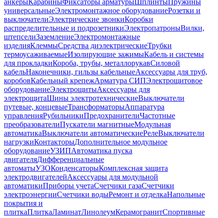
анкеры
Карабины
Фиксаторы арматуры
Шплинты
Пружины
универсальные
Электромонтажное оборудование
Розетки и
выключатели
Электрические звонки
Коробки
распределительные и подрозетники
Электропатроны
Вилки,
штепсели
Заземление
Электромонтажные
изделия
Клеммы
Средства диэлектрические
Трубки
термоусаживаемые
Изолирующие зажимы
Кабель и системы
для прокладки
Короба, трубы, металлорукав
Силовой
кабель
Наконечники, гильзы кабельные
Аксессуары для труб,
коробов
Кабельный крепеж
Арматура СИП
Электрощитовое
оборудование
Электрощиты
Аксессуары для
электрощита
Шины электротехнические
Выключатели
путевые, концевые
Трансформаторы
Аппаратура
управления
Рубильники
Предохранители
Частотные
преобразователи
Пускатели магнитные
Модульная
автоматика
Выключатели автоматические
Реле
Выключатели
нагрузки
Контакторы
Дополнительное модульное
оборудование
УЗИП
Автоматика пуска
двигателя
Дифференциальные
автоматы
УЗО
Конденсаторы
Комплексная защита
электродвигателей
Аксессуары для модульной
автоматики
Приборы учета
Счетчики газа
Счетчики
электроэнергии
Счетчики воды
Ремонт и отделка
Напольные
покрытия и
плитка
Плитка
Ламинат
Линолеум
Керамогранит
Спортивные