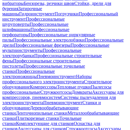
вибраторы
Бензорезы, резчики швов
Стойки, дрели для
бурения
Затирочные
машины
Гидроинструмент
Погрузчики
Профессиональный
инструмент
Профессиональные
шуруповерты
Профессиональные
шлифмашины
Профессиональные
перфораторы
Профессиональные циркулярные
пилы
Профессиональные электролобзики
Профессиональные
дрели
Профессиональные фрезеры
Профессиональные
мультиинструменты
Профессиональные
электрорубанки
Профессиональные строительные
фены
Профессиональные строительные
пистолеты
Профессиональные точильные
станки
Профессиональные
электроножницы
Пневмоинструмент
Наборы
профессионального электроинструмента
Строительное
оборудование
Компрессоры
Тепловые пушки
Пылесосы
профессиональные
Стружкоотсосы
Домкраты
Аксессуары для
компрессоров, пневмосистем
Системы пылеудаления для
электроинструмента
Пневмоинструмент
Станки и
оборудование
Деревообрабатывающие
станки
Ленточнопильные станки
Металлообрабатывающие
станки
Плиткорезные станки
Точильные
станки
Комплектующие для станков
Оснастка для
станков
Аксессуары для станков
Стружкоотсосы
Аксессуары