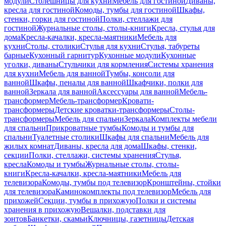
модули
Столешницы для кухни
Мебель для гостиной
Диваны,
кресла для гостиной
Комоды, тумбы для гостиной
Шкафы,
стенки, горки для гостиной
Полки, стеллажи для
гостиной
Журнальные столы, столы-книги
Кресла, стулья для
дома
Кресла-качалки, кресла-маятники
Мебель для
кухни
Столы, столики
Стулья для кухни
Стулья, табуреты
барные
Кухонный гарнитур
Кухонные модули
Кухонные
уголки, диваны
Стульчики для кормления
Системы хранения
для кухни
Мебель для ванной
Тумбы, консоли для
ванной
Шкафы, пеналы для ванной
Шкафчики, полки для
ванной
Зеркала для ванной
Аксессуары для ванной
Мебель-
трансформер
Мебель-трансформер
Кровати-
трансформеры
Детские кроватки-трансформеры
Столы-
трансформеры
Мебель для спальни
Зеркала
Комплекты мебели
для спальни
Прикроватные тумбы
Комоды и тумбы для
спальни
Туалетные столики
Шкафы для спальни
Мебель для
жилых комнат
Диваны, кресла для дома
Шкафы, стенки,
секции
Полки, стеллажи, системы хранения
Стулья,
кресла
Комоды и тумбы
Журнальные столы, столы-
книги
Кресла-качалки, кресла-маятники
Мебель для
телевизора
Комоды, тумбы под телевизор
Кронштейны, стойки
для телевизора
Каминокомплекты под телевизор
Мебель для
прихожей
Секции, тумбы в прихожую
Полки и системы
хранения в прихожую
Вешалки, подставки для
зонтов
Банкетки, скамьи
Ключницы, газетницы
Детская