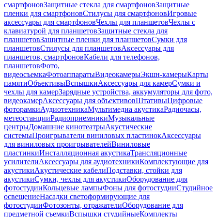
смартфонов
Защитные стекла для смартфонов
Защитные
пленки для смартфонов
Стилусы для смартфонов
Игровые
аксессуары для смартфонов
Чехлы для планшетов
Чехлы с
клавиатурой для планшетов
Защитные стекла для
планшетов
Защитные пленки для планшетов
Сумки для
планшетов
Стилусы для планшетов
Аксессуары для
планшетов, смартфонов
Кабели для телефонов,
планшетов
Фото,
видеосъемка
Фотоаппараты
Видеокамеры
Экшн-камеры
Карты
памяти
Объективы
Вспышки
Аксессуары для камер
Сумки и
чехлы для камер
Зарядные устройства, аккумуляторы для фото,
видеокамер
Аксессуары для объективов
Штативы
Цифровые
фоторамки
Аудиотехника
Мультимедиа акустика
Радиочасы,
метеостанции
Радиоприемники
Музыкальные
центры
Домашние кинотеатры
Акустические
системы
Проигрыватели виниловых пластинок
Аксессуары
для виниловых проигрывателей
Виниловые
пластинки
Инсталляционная акустика
Трансляционные
усилители
Аксессуары для аудиотехники
Комплектующие для
акустики
Акустические кабели
Подставки, стойки для
акустики
Сумки, чехлы для акустики
Оборудование для
фотостудии
Кольцевые лампы
Фоны для фотостудии
Студийное
освещение
Насадки светоформирующие для
фотостудии
Фотозонты, отражатели
Оборудование для
предметной съемки
Вспышки студийные
Комплекты