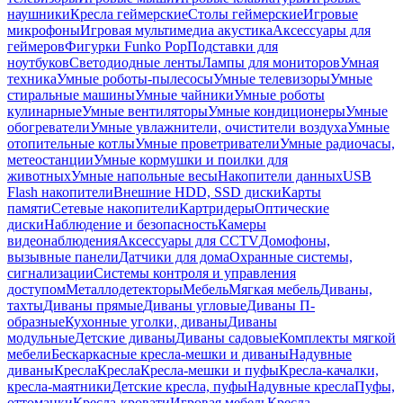
наушники
Кресла геймерские
Столы геймерские
Игровые
микрофоны
Игровая мультимедиа акустика
Аксессуары для
геймеров
Фигурки Funko Pop
Подставки для
ноутбуков
Светодиодные ленты
Лампы для мониторов
Умная
техника
Умные роботы-пылесосы
Умные телевизоры
Умные
стиральные машины
Умные чайники
Умные роботы
кулинарные
Умные вентиляторы
Умные кондиционеры
Умные
обогреватели
Умные увлажнители, очистители воздуха
Умные
отопительные котлы
Умные проветриватели
Умные радиочасы,
метеостанции
Умные кормушки и поилки для
животных
Умные напольные весы
Накопители данных
USB
Flash накопители
Внешние HDD, SSD диски
Карты
памяти
Сетевые накопители
Картридеры
Оптические
диски
Наблюдение и безопасность
Камеры
видеонаблюдения
Аксессуары для CCTV
Домофоны,
вызывные панели
Датчики для дома
Охранные системы,
сигнализации
Системы контроля и управления
доступом
Металлодетекторы
Мебель
Мягкая мебель
Диваны,
тахты
Диваны прямые
Диваны угловые
Диваны П-
образные
Кухонные уголки, диваны
Диваны
модульные
Детские диваны
Диваны садовые
Комплекты мягкой
мебели
Бескаркасные кресла-мешки и диваны
Надувные
диваны
Кресла
Кресла
Кресла-мешки и пуфы
Кресла-качалки,
кресла-маятники
Детские кресла, пуфы
Надувные кресла
Пуфы,
оттоманки
Кресла-кровати
Игровая мебель
Кресла