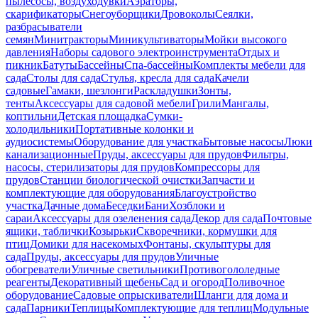
пылесосы, воздуходувки
Аэраторы,
скарификаторы
Снегоуборщики
Дровоколы
Сеялки,
разбрасыватели
семян
Минитракторы
Миникультиваторы
Мойки высокого
давления
Наборы садового электроинструмента
Отдых и
пикник
Батуты
Бассейны
Спа-бассейны
Комплекты мебели для
сада
Столы для сада
Стулья, кресла для сада
Качели
садовые
Гамаки, шезлонги
Раскладушки
Зонты,
тенты
Аксессуары для садовой мебели
Грили
Мангалы,
коптильни
Детская площадка
Сумки-
холодильники
Портативные колонки и
аудиосистемы
Оборудование для участка
Бытовые насосы
Люки
канализационные
Пруды, аксессуары для прудов
Фильтры,
насосы, стерилизаторы для прудов
Компрессоры для
прудов
Станции биологической очистки
Запчасти и
комплектующие для оборудования
Благоустройство
участка
Дачные дома
Беседки
Бани
Хозблоки и
сараи
Аксессуары для озеленения сада
Декор для сада
Почтовые
ящики, таблички
Козырьки
Скворечники, кормушки для
птиц
Домики для насекомых
Фонтаны, скульптуры для
сада
Пруды, аксессуары для прудов
Уличные
обогреватели
Уличные светильники
Противогололедные
реагенты
Декоративный щебень
Сад и огород
Поливочное
оборудование
Садовые опрыскиватели
Шланги для дома и
сада
Парники
Теплицы
Комплектующие для теплиц
Модульные