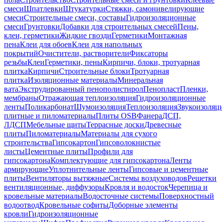
смеси
Шпатлевки
Штукатурки
Стяжки, самонивелирующие
смеси
Строительные смеси, составы
Гидроизоляционные
смеси
Грунтовки
Добавки для строительных смесей
Пены,
клеи, герметики
Жидкие гвозди
Герметики
Монтажная
пена
Клеи для обоев
Клеи для напольных
покрытий
Очистители, растворители
Фиксаторы
резьбы
Клеи
Герметики, пены
Кирпичи, блоки, тротуарная
плитка
Кирпичи
Строительные блоки
Тротуарная
плитка
Изоляционные материалы
Минеральная
вата
Экструдированный пенополистирол
Пенопласт
Пленки,
мембраны
Отражающая теплоизоляция
Гидроизоляционные
ленты
Поликарбонат
Шумоизоляция
Теплоизоляция
Звукоизоляц
плитные и пиломатериалы
Плиты OSB
Фанера
ДСП,
ЛДСП
Мебельные щиты
Террасные доски
Древесные
плиты
Пиломатериалы
Материалы для сухого
строительства
Гипсокартон
Гипсоволокнистые
листы
Цементные плиты
Профили для
гипсокартона
Комплектующие для гипсокартона
Ленты
армирующие
Уплотнительные ленты
Гипсовые и цементные
плиты
Вентиляторы вытяжные
Системы воздуховодов
Решетки
вентиляционные, диффузоры
Кровля и водосток
Черепица и
кровельные материалы
Водосточные системы
Поверхностный
водоотвод
Кровельные софиты
Доборные элементы
кровли
Гидроизоляционные