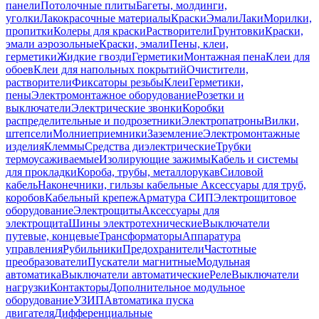
панели
Потолочные плиты
Багеты, молдинги,
уголки
Лакокрасочные материалы
Краски
Эмали
Лаки
Морилки,
пропитки
Колеры для краски
Растворители
Грунтовки
Краски,
эмали аэрозольные
Краски, эмали
Пены, клеи,
герметики
Жидкие гвозди
Герметики
Монтажная пена
Клеи для
обоев
Клеи для напольных покрытий
Очистители,
растворители
Фиксаторы резьбы
Клеи
Герметики,
пены
Электромонтажное оборудование
Розетки и
выключатели
Электрические звонки
Коробки
распределительные и подрозетники
Электропатроны
Вилки,
штепсели
Молниеприемники
Заземление
Электромонтажные
изделия
Клеммы
Средства диэлектрические
Трубки
термоусаживаемые
Изолирующие зажимы
Кабель и системы
для прокладки
Короба, трубы, металлорукав
Силовой
кабель
Наконечники, гильзы кабельные
Аксессуары для труб,
коробов
Кабельный крепеж
Арматура СИП
Электрощитовое
оборудование
Электрощиты
Аксессуары для
электрощита
Шины электротехнические
Выключатели
путевые, концевые
Трансформаторы
Аппаратура
управления
Рубильники
Предохранители
Частотные
преобразователи
Пускатели магнитные
Модульная
автоматика
Выключатели автоматические
Реле
Выключатели
нагрузки
Контакторы
Дополнительное модульное
оборудование
УЗИП
Автоматика пуска
двигателя
Дифференциальные