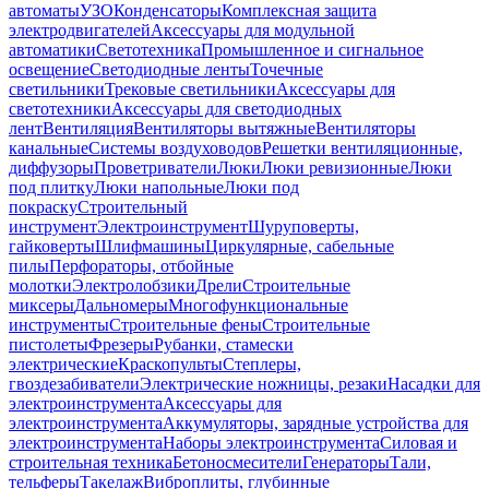
автоматы
УЗО
Конденсаторы
Комплексная защита
электродвигателей
Аксессуары для модульной
автоматики
Светотехника
Промышленное и сигнальное
освещение
Светодиодные ленты
Точечные
светильники
Трековые светильники
Аксессуары для
светотехники
Аксессуары для светодиодных
лент
Вентиляция
Вентиляторы вытяжные
Вентиляторы
канальные
Системы воздуховодов
Решетки вентиляционные,
диффузоры
Проветриватели
Люки
Люки ревизионные
Люки
под плитку
Люки напольные
Люки под
покраску
Строительный
инструмент
Электроинструмент
Шуруповерты,
гайковерты
Шлифмашины
Циркулярные, сабельные
пилы
Перфораторы, отбойные
молотки
Электролобзики
Дрели
Строительные
миксеры
Дальномеры
Многофункциональные
инструменты
Строительные фены
Строительные
пистолеты
Фрезеры
Рубанки, стамески
электрические
Краскопульты
Степлеры,
гвоздезабиватели
Электрические ножницы, резаки
Насадки для
электроинструмента
Аксессуары для
электроинструмента
Аккумуляторы, зарядные устройства для
электроинструмента
Наборы электроинструмента
Силовая и
строительная техника
Бетоносмесители
Генераторы
Тали,
тельферы
Такелаж
Виброплиты, глубинные