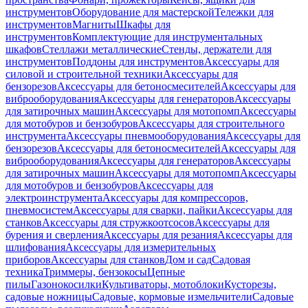
инструментов
Оборудование для мастерской
Тележки для
инструментов
Магниты
Шкафы для
инструментов
Комплектующие для инструментальных
шкафов
Стеллажи металлические
Стенды, держатели для
инструментов
Поддоны для инструментов
Аксессуары для
силовой и строительной техники
Аксессуары для
бензорезов
Аксессуары для бетоносмесителей
Аксессуары для
виброоборудования
Аксессуары для генераторов
Аксессуары
для затирочных машин
Аксессуары для мотопомп
Аксессуары
для мотобуров и бензобуров
Аксессуары для строительного
инструмента
Аксессуары пневмооборудования
Аксессуары для
бензорезов
Аксессуары для бетоносмесителей
Аксессуары для
виброоборудования
Аксессуары для генераторов
Аксессуары
для затирочных машин
Аксессуары для мотопомп
Аксессуары
для мотобуров и бензобуров
Аксессуары для
электроинструмента
Аксессуары для компрессоров,
пневмосистем
Аксессуары для сварки, пайки
Аксессуары для
станков
Аксессуары для стружкоотсосов
Аксессуары для
бурения и сверления
Аксессуары для резания
Аксессуары для
шлифования
Аксессуары для измерительных
приборов
Аксессуары для станков
Дом и сад
Садовая
техника
Триммеры, бензокосы
Цепные
пилы
Газонокосилки
Культиваторы, мотоблоки
Кусторезы,
садовые ножницы
Садовые, кормовые измельчители
Садовые