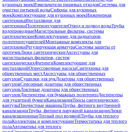
кухонных моек
Измельчители пищевых отходов
Системы для
очистки питьевой воды
Сифоны для кухонных
моек
Комплектующие для кухонных моек
Инженерная
сантехника
Инсталляции для
сантехники
Полотенцесушители
Отвод и подвод воды
Трубы
водопроводные
Магистральные фильтры, системы
сантехнические
Комплектующие для радиаторов,
полотенцесушителей
Монтажные комплекты для
сантехники
Регулирующая арматура
Системы защиты от
протечек
Люки сантехнические
Аксессуары для
магистральных фильтров, систем
сантехнических
Фитинги
Комплектующие для
инсталляций
Опрессовочные насосы
Сантехника для
общественных мест
Аксессуары для общественных
санузлов
Сушилки для рук
Дозаторы для общественных
санузлов
Сенсорные дозаторы для общественных
санузлов
Локтевые дозаторы для общественных
санузлов
Диспенсеры для бумажных полотенец
Диспенсеры
для туалетной бумаги
Канализация
Тросы сантехнические,
вантузы
Прочистные машины
Трубы, фитинги внутренней
канализации
Трубы, фитинги наружной канализации
Люки
канализационные
Теплый пол водяной
Трубы для теплого
пола
Коллекторы и комплектующие
Термостатика для теплого
пола
Автоматика для теплого
пола
Строительство
Строительные смеси и грунтовки
Клеевые