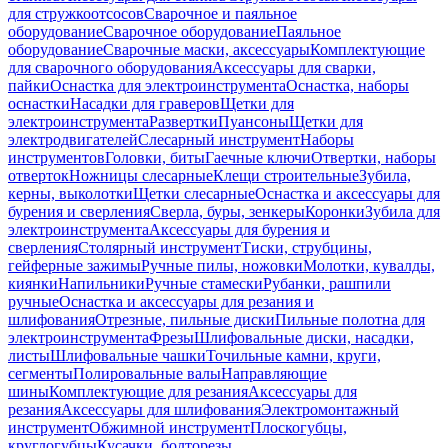
для стружкоотсосов
Сварочное и паяльное
оборудование
Сварочное оборудование
Паяльное
оборудование
Сварочные маски, аксессуары
Комплектующие
для сварочного оборудования
Аксессуары для сварки,
пайки
Оснастка для электроинструмента
Оснастка, наборы
оснастки
Насадки для граверов
Щетки для
электроинструмента
Развертки
Пуансоны
Щетки для
электродвигателей
Слесарный инструмент
Наборы
инструментов
Головки, биты
Гаечные ключи
Отвертки, наборы
отверток
Ножницы слесарные
Клещи строительные
Зубила,
керны, выколотки
Щетки слесарные
Оснастка и аксессуары для
бурения и сверления
Сверла, буры, зенкеры
Коронки
Зубила для
электроинструмента
Аксессуары для бурения и
сверления
Столярный инструмент
Тиски, струбцины,
гейферные зажимы
Ручные пилы, ножовки
Молотки, кувалды,
киянки
Напильники
Ручные стамески
Рубанки, рашпили
ручные
Оснастка и аксессуары для резания и
шлифования
Отрезные, пильные диски
Пильные полотна для
электроинструмента
Фрезы
Шлифовальные диски, насадки,
листы
Шлифовальные чашки
Точильные камни, круги,
сегменты
Полировальные валы
Направляющие
шины
Комплектующие для резания
Аксессуары для
резания
Аксессуары для шлифования
Электромонтажный
инструмент
Обжимной инструмент
Плоскогубцы,
круглогубцы
Кусачки, болторезы,