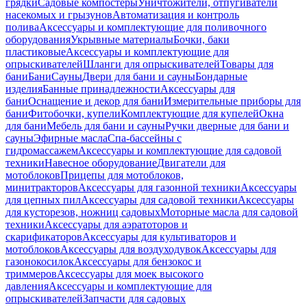
грядки
Садовые компостеры
Уничтожители, отпугиватели
насекомых и грызунов
Автоматизация и контроль
полива
Аксессуары и комплектующие для поливочного
оборудования
Укрывные материалы
Бочки, баки
пластиковые
Аксессуары и комплектующие для
опрыскивателей
Шланги для опрыскивателей
Товары для
бани
Бани
Сауны
Двери для бани и сауны
Бондарные
изделия
Банные принадлежности
Аксессуары для
бани
Оснащение и декор для бани
Измерительные приборы для
бани
Фитобочки, купели
Комплектующие для купелей
Окна
для бани
Мебель для бани и сауны
Ручки дверные для бани и
сауны
Эфирные масла
Спа-бассейны с
гидромассажем
Аксессуары и комплектующие для садовой
техники
Навесное оборудование
Двигатели для
мотоблоков
Прицепы для мотоблоков,
минитракторов
Аксессуары для газонной техники
Аксессуары
для цепных пил
Аксессуары для садовой техники
Аксессуары
для кусторезов, ножниц садовых
Моторные масла для садовой
техники
Аксессуары для аэратоторов и
скарификаторов
Аксессуары для культиваторов и
мотоблоков
Аксессуары для воздуходувок
Аксессуары для
газонокосилок
Аксессуары для бензокос и
триммеров
Аксессуары для моек высокого
давления
Аксессуары и комплектующие для
опрыскивателей
Запчасти для садовых