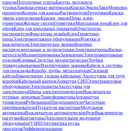
панели
Потолочные плиты
Багеты, молдинги,
уголки
Лакокрасочные материалы
Краски
Эмали
Лаки
Морилки,
пропитки
Колеры для краски
Растворители
Грунтовки
Краски,
эмали аэрозольные
Краски, эмали
Пены, клеи,
герметики
Жидкие гвозди
Герметики
Монтажная пена
Клеи для
обоев
Клеи для напольных покрытий
Очистители,
растворители
Фиксаторы резьбы
Клеи
Герметики,
пены
Электромонтажное оборудование
Розетки и
выключатели
Электрические звонки
Коробки
распределительные и подрозетники
Электропатроны
Вилки,
штепсели
Молниеприемники
Заземление
Электромонтажные
изделия
Клеммы
Средства диэлектрические
Трубки
термоусаживаемые
Изолирующие зажимы
Кабель и системы
для прокладки
Короба, трубы, металлорукав
Силовой
кабель
Наконечники, гильзы кабельные
Аксессуары для труб,
коробов
Кабельный крепеж
Арматура СИП
Электрощитовое
оборудование
Электрощиты
Аксессуары для
электрощита
Шины электротехнические
Выключатели
путевые, концевые
Трансформаторы
Аппаратура
управления
Рубильники
Предохранители
Частотные
преобразователи
Пускатели магнитные
Модульная
автоматика
Выключатели автоматические
Реле
Выключатели
нагрузки
Контакторы
Дополнительное модульное
оборудование
УЗИП
Автоматика пуска
двигателя
Дифференциальные