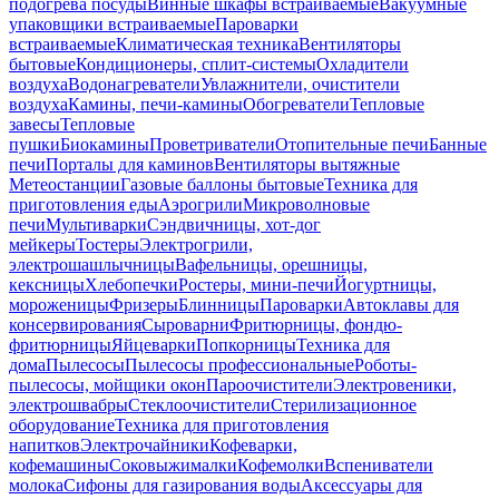
подогрева посуды
Винные шкафы встраиваемые
Вакуумные
упаковщики встраиваемые
Пароварки
встраиваемые
Климатическая техника
Вентиляторы
бытовые
Кондиционеры, сплит-системы
Охладители
воздуха
Водонагреватели
Увлажнители, очистители
воздуха
Камины, печи-камины
Обогреватели
Тепловые
завесы
Тепловые
пушки
Биокамины
Проветриватели
Отопительные печи
Банные
печи
Порталы для каминов
Вентиляторы вытяжные
Метеостанции
Газовые баллоны бытовые
Техника для
приготовления еды
Аэрогрили
Микроволновые
печи
Мультиварки
Сэндвичницы, хот-дог
мейкеры
Тостеры
Электрогрили,
электрошашлычницы
Вафельницы, орешницы,
кексницы
Хлебопечки
Ростеры, мини-печи
Йогуртницы,
мороженицы
Фризеры
Блинницы
Пароварки
Автоклавы для
консервирования
Сыроварни
Фритюрницы, фондю-
фритюрницы
Яйцеварки
Попкорницы
Техника для
дома
Пылесосы
Пылесосы профессиональные
Роботы-
пылесосы, мойщики окон
Пароочистители
Электровеники,
электрошвабры
Стеклоочистители
Стерилизационное
оборудование
Техника для приготовления
напитков
Электрочайники
Кофеварки,
кофемашины
Соковыжималки
Кофемолки
Вспениватели
молока
Сифоны для газирования воды
Аксессуары для