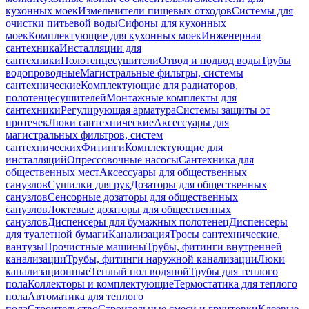
кухонных моек
Измельчители пищевых отходов
Системы для
очистки питьевой воды
Сифоны для кухонных
моек
Комплектующие для кухонных моек
Инженерная
сантехника
Инсталляции для
сантехники
Полотенцесушители
Отвод и подвод воды
Трубы
водопроводные
Магистральные фильтры, системы
сантехнические
Комплектующие для радиаторов,
полотенцесушителей
Монтажные комплекты для
сантехники
Регулирующая арматура
Системы защиты от
протечек
Люки сантехнические
Аксессуары для
магистральных фильтров, систем
сантехнических
Фитинги
Комплектующие для
инсталляций
Опрессовочные насосы
Сантехника для
общественных мест
Аксессуары для общественных
санузлов
Сушилки для рук
Дозаторы для общественных
санузлов
Сенсорные дозаторы для общественных
санузлов
Локтевые дозаторы для общественных
санузлов
Диспенсеры для бумажных полотенец
Диспенсеры
для туалетной бумаги
Канализация
Тросы сантехнические,
вантузы
Прочистные машины
Трубы, фитинги внутренней
канализации
Трубы, фитинги наружной канализации
Люки
канализационные
Теплый пол водяной
Трубы для теплого
пола
Коллекторы и комплектующие
Термостатика для теплого
пола
Автоматика для теплого
пола
Строительство
Строительные смеси и грунтовки
Клеевые