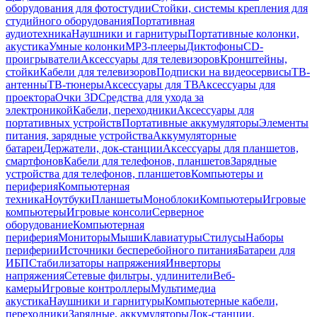
оборудования для фотостудии
Стойки, системы крепления для
студийного оборудования
Портативная
аудиотехника
Наушники и гарнитуры
Портативные колонки,
акустика
Умные колонки
MP3-плееры
Диктофоны
CD-
проигрыватели
Аксессуары для телевизоров
Кронштейны,
стойки
Кабели для телевизоров
Подписки на видеосервисы
ТВ-
антенны
ТВ-тюнеры
Аксессуары для ТВ
Аксессуары для
проектора
Очки 3D
Средства для ухода за
электроникой
Кабели, переходники
Аксессуары для
портативных устройств
Портативные аккумуляторы
Элементы
питания, зарядные устройства
Аккумуляторные
батареи
Держатели, док-станции
Аксессуары для планшетов,
смартфонов
Кабели для телефонов, планшетов
Зарядные
устройства для телефонов, планшетов
Компьютеры и
периферия
Компьютерная
техника
Ноутбуки
Планшеты
Моноблоки
Компьютеры
Игровые
компьютеры
Игровые консоли
Серверное
оборудование
Компьютерная
периферия
Мониторы
Мыши
Клавиатуры
Стилусы
Наборы
периферии
Источники бесперебойного питания
Батареи для
ИБП
Стабилизаторы напряжения
Инверторы
напряжения
Сетевые фильтры, удлинители
Веб-
камеры
Игровые контроллеры
Мультимедиа
акустика
Наушники и гарнитуры
Компьютерные кабели,
переходники
Зарядные, аккумуляторы
Док-станции,