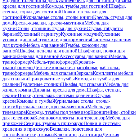
модули
Столешницы для кухни
Мебель для гостиной
Диваны,
кресла для гостиной
Комоды, тумбы для гостиной
Шкафы,
стенки, горки для гостиной
Полки, стеллажи для
гостиной
Журнальные столы, столы-книги
Кресла, стулья для
дома
Кресла-качалки, кресла-маятники
Мебель для
кухни
Столы, столики
Стулья для кухни
Стулья, табуреты
барные
Кухонный гарнитур
Кухонные модули
Кухонные
уголки, диваны
Стульчики для кормления
Системы хранения
для кухни
Мебель для ванной
Тумбы, консоли для
ванной
Шкафы, пеналы для ванной
Шкафчики, полки для
ванной
Зеркала для ванной
Аксессуары для ванной
Мебель-
трансформер
Мебель-трансформер
Кровати-
трансформеры
Детские кроватки-трансформеры
Столы-
трансформеры
Мебель для спальни
Зеркала
Комплекты мебели
для спальни
Прикроватные тумбы
Комоды и тумбы для
спальни
Туалетные столики
Шкафы для спальни
Мебель для
жилых комнат
Диваны, кресла для дома
Шкафы, стенки,
секции
Полки, стеллажи, системы хранения
Стулья,
кресла
Комоды и тумбы
Журнальные столы, столы-
книги
Кресла-качалки, кресла-маятники
Мебель для
телевизора
Комоды, тумбы под телевизор
Кронштейны, стойки
для телевизора
Каминокомплекты под телевизор
Мебель для
прихожей
Секции, тумбы в прихожую
Полки и системы
хранения в прихожую
Вешалки, подставки для
зонтов
Банкетки, скамьи
Ключницы, газетницы
Детская