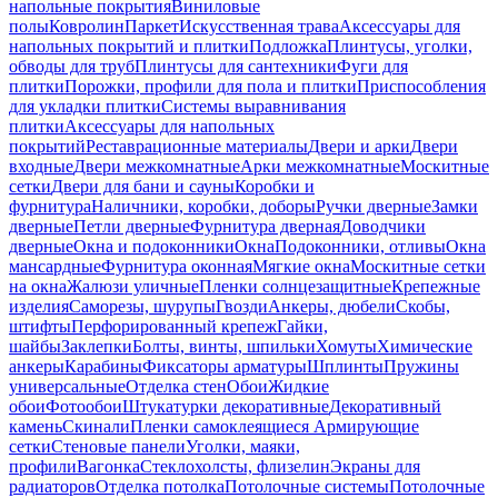
напольные покрытия
Виниловые
полы
Ковролин
Паркет
Искусственная трава
Аксессуары для
напольных покрытий и плитки
Подложка
Плинтусы, уголки,
обводы для труб
Плинтусы для сантехники
Фуги для
плитки
Порожки, профили для пола и плитки
Приспособления
для укладки плитки
Системы выравнивания
плитки
Аксессуары для напольных
покрытий
Реставрационные материалы
Двери и арки
Двери
входные
Двери межкомнатные
Арки межкомнатные
Москитные
сетки
Двери для бани и сауны
Коробки и
фурнитура
Наличники, коробки, доборы
Ручки дверные
Замки
дверные
Петли дверные
Фурнитура дверная
Доводчики
дверные
Окна и подоконники
Окна
Подоконники, отливы
Окна
мансардные
Фурнитура оконная
Мягкие окна
Москитные сетки
на окна
Жалюзи уличные
Пленки солнцезащитные
Крепежные
изделия
Саморезы, шурупы
Гвозди
Анкеры, дюбели
Скобы,
штифты
Перфорированный крепеж
Гайки,
шайбы
Заклепки
Болты, винты, шпильки
Хомуты
Химические
анкеры
Карабины
Фиксаторы арматуры
Шплинты
Пружины
универсальные
Отделка стен
Обои
Жидкие
обои
Фотообои
Штукатурки декоративные
Декоративный
камень
Скинали
Пленки самоклеящиеся
Армирующие
сетки
Стеновые панели
Уголки, маяки,
профили
Вагонка
Стеклохолсты, флизелин
Экраны для
радиаторов
Отделка потолка
Потолочные системы
Потолочные