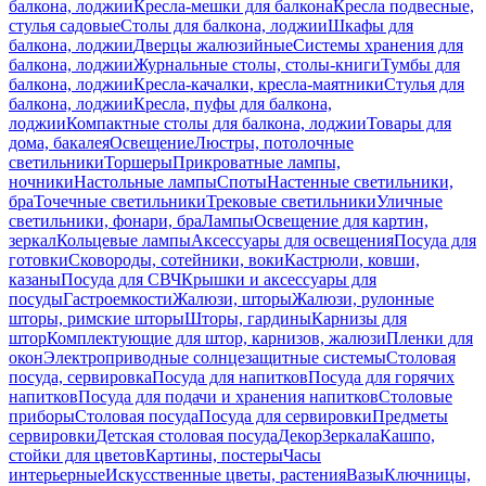
балкона, лоджии
Кресла-мешки для балкона
Кресла подвесные,
стулья садовые
Столы для балкона, лоджии
Шкафы для
балкона, лоджии
Дверцы жалюзийные
Системы хранения для
балкона, лоджии
Журнальные столы, столы-книги
Тумбы для
балкона, лоджии
Кресла-качалки, кресла-маятники
Стулья для
балкона, лоджии
Кресла, пуфы для балкона,
лоджии
Компактные столы для балкона, лоджии
Товары для
дома, бакалея
Освещение
Люстры, потолочные
светильники
Торшеры
Прикроватные лампы,
ночники
Настольные лампы
Споты
Настенные светильники,
бра
Точечные светильники
Трековые светильники
Уличные
светильники, фонари, бра
Лампы
Освещение для картин,
зеркал
Кольцевые лампы
Аксессуары для освещения
Посуда для
готовки
Сковороды, сотейники, воки
Кастрюли, ковши,
казаны
Посуда для СВЧ
Крышки и аксессуары для
посуды
Гастроемкости
Жалюзи, шторы
Жалюзи, рулонные
шторы, римские шторы
Шторы, гардины
Карнизы для
штор
Комплектующие для штор, карнизов, жалюзи
Пленки для
окон
Электроприводные солнцезащитные системы
Столовая
посуда, сервировка
Посуда для напитков
Посуда для горячих
напитков
Посуда для подачи и хранения напитков
Столовые
приборы
Столовая посуда
Посуда для сервировки
Предметы
сервировки
Детская столовая посуда
Декор
Зеркала
Кашпо,
стойки для цветов
Картины, постеры
Часы
интерьерные
Искусственные цветы, растения
Вазы
Ключницы,