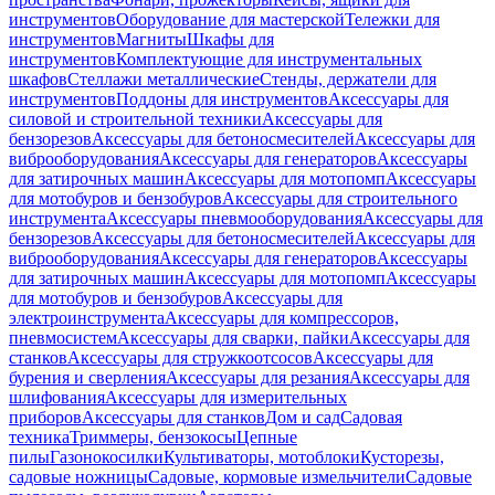
инструментов
Оборудование для мастерской
Тележки для
инструментов
Магниты
Шкафы для
инструментов
Комплектующие для инструментальных
шкафов
Стеллажи металлические
Стенды, держатели для
инструментов
Поддоны для инструментов
Аксессуары для
силовой и строительной техники
Аксессуары для
бензорезов
Аксессуары для бетоносмесителей
Аксессуары для
виброоборудования
Аксессуары для генераторов
Аксессуары
для затирочных машин
Аксессуары для мотопомп
Аксессуары
для мотобуров и бензобуров
Аксессуары для строительного
инструмента
Аксессуары пневмооборудования
Аксессуары для
бензорезов
Аксессуары для бетоносмесителей
Аксессуары для
виброоборудования
Аксессуары для генераторов
Аксессуары
для затирочных машин
Аксессуары для мотопомп
Аксессуары
для мотобуров и бензобуров
Аксессуары для
электроинструмента
Аксессуары для компрессоров,
пневмосистем
Аксессуары для сварки, пайки
Аксессуары для
станков
Аксессуары для стружкоотсосов
Аксессуары для
бурения и сверления
Аксессуары для резания
Аксессуары для
шлифования
Аксессуары для измерительных
приборов
Аксессуары для станков
Дом и сад
Садовая
техника
Триммеры, бензокосы
Цепные
пилы
Газонокосилки
Культиваторы, мотоблоки
Кусторезы,
садовые ножницы
Садовые, кормовые измельчители
Садовые