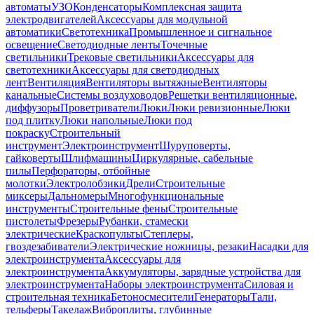
автоматы
УЗО
Конденсаторы
Комплексная защита
электродвигателей
Аксессуары для модульной
автоматики
Светотехника
Промышленное и сигнальное
освещение
Светодиодные ленты
Точечные
светильники
Трековые светильники
Аксессуары для
светотехники
Аксессуары для светодиодных
лент
Вентиляция
Вентиляторы вытяжные
Вентиляторы
канальные
Системы воздуховодов
Решетки вентиляционные,
диффузоры
Проветриватели
Люки
Люки ревизионные
Люки
под плитку
Люки напольные
Люки под
покраску
Строительный
инструмент
Электроинструмент
Шуруповерты,
гайковерты
Шлифмашины
Циркулярные, сабельные
пилы
Перфораторы, отбойные
молотки
Электролобзики
Дрели
Строительные
миксеры
Дальномеры
Многофункциональные
инструменты
Строительные фены
Строительные
пистолеты
Фрезеры
Рубанки, стамески
электрические
Краскопульты
Степлеры,
гвоздезабиватели
Электрические ножницы, резаки
Насадки для
электроинструмента
Аксессуары для
электроинструмента
Аккумуляторы, зарядные устройства для
электроинструмента
Наборы электроинструмента
Силовая и
строительная техника
Бетоносмесители
Генераторы
Тали,
тельферы
Такелаж
Виброплиты, глубинные