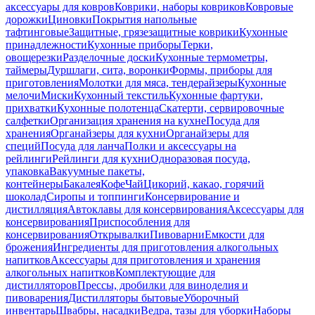
аксессуары для ковров
Коврики, наборы ковриков
Ковровые
дорожки
Циновки
Покрытия напольные
тафтинговые
Защитные, грязезащитные коврики
Кухонные
принадлежности
Кухонные приборы
Терки,
овощерезки
Разделочные доски
Кухонные термометры,
таймеры
Дуршлаги, сита, воронки
Формы, приборы для
приготовления
Молотки для мяса, тендерайзеры
Кухонные
мелочи
Миски
Кухонный текстиль
Кухонные фартуки,
прихватки
Кухонные полотенца
Скатерти, сервировочные
салфетки
Организация хранения на кухне
Посуда для
хранения
Органайзеры для кухни
Органайзеры для
специй
Посуда для ланча
Полки и аксессуары на
рейлинги
Рейлинги для кухни
Одноразовая посуда,
упаковка
Вакуумные пакеты,
контейнеры
Бакалея
Кофе
Чай
Цикорий, какао, горячий
шоколад
Сиропы и топпинги
Консервирование и
дистилляция
Автоклавы для консервирования
Аксессуары для
консервирования
Приспособления для
консервирования
Открывалки
Пивоварни
Емкости для
брожения
Ингредиенты для приготовления алкогольных
напитков
Аксессуары для приготовления и хранения
алкогольных напитков
Комплектующие для
дистилляторов
Прессы, дробилки для виноделия и
пивоварения
Дистилляторы бытовые
Уборочный
инвентарь
Швабры, насадки
Ведра, тазы для уборки
Наборы