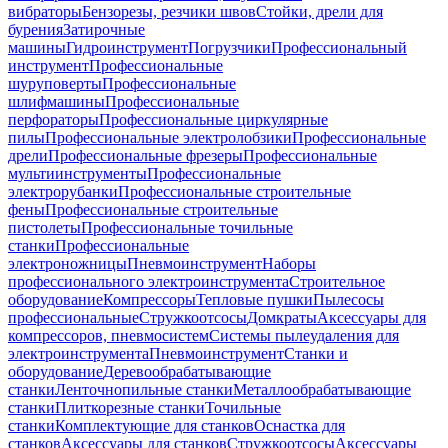
вибраторы
Бензорезы, резчики швов
Стойки, дрели для
бурения
Затирочные
машины
Гидроинструмент
Погрузчики
Профессиональный
инструмент
Профессиональные
шуруповерты
Профессиональные
шлифмашины
Профессиональные
перфораторы
Профессиональные циркулярные
пилы
Профессиональные электролобзики
Профессиональные
дрели
Профессиональные фрезеры
Профессиональные
мультиинструменты
Профессиональные
электрорубанки
Профессиональные строительные
фены
Профессиональные строительные
пистолеты
Профессиональные точильные
станки
Профессиональные
электроножницы
Пневмоинструмент
Наборы
профессионального электроинструмента
Строительное
оборудование
Компрессоры
Тепловые пушки
Пылесосы
профессиональные
Стружкоотсосы
Домкраты
Аксессуары для
компрессоров, пневмосистем
Системы пылеудаления для
электроинструмента
Пневмоинструмент
Станки и
оборудование
Деревообрабатывающие
станки
Ленточнопильные станки
Металлообрабатывающие
станки
Плиткорезные станки
Точильные
станки
Комплектующие для станков
Оснастка для
станков
Аксессуары для станков
Стружкоотсосы
Аксессуары