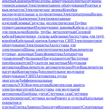
анкеры
Карабины
Фиксаторы арматуры
Шплинты
Пружины
универсальные
Электромонтажное оборудование
Розетки и
выключатели
Электрические звонки
Коробки
распределительные и подрозетники
Электропатроны
Вилки,
штепсели
Заземление
Электромонтажные
изделия
Клеммы
Средства диэлектрические
Трубки
термоусаживаемые
Изолирующие зажимы
Кабель и системы
для прокладки
Короба, трубы, металлорукав
Силовой
кабель
Наконечники, гильзы кабельные
Аксессуары для труб,
коробов
Кабельный крепеж
Арматура СИП
Электрощитовое
оборудование
Электрощиты
Аксессуары для
электрощита
Шины электротехнические
Выключатели
путевые, концевые
Трансформаторы
Аппаратура
управления
Рубильники
Предохранители
Частотные
преобразователи
Пускатели магнитные
Модульная
автоматика
Выключатели автоматические
Реле
Выключатели
нагрузки
Контакторы
Дополнительное модульное
оборудование
УЗИП
Автоматика пуска
двигателя
Дифференциальные
автоматы
УЗО
Конденсаторы
Комплексная защита
электродвигателей
Аксессуары для модульной
автоматики
Приборы учета
Счетчики газа
Счетчики
электроэнергии
Счетчики воды
Ремонт и отделка
Напольные
покрытия и
плитка
Плитка
Ламинат
Линолеум
Керамогранит
Спортивные