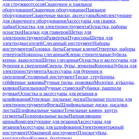
для стружкоотсосов
Сварочное и паяльное
оборудование
Сварочное оборудование
Паяльное
оборудование
Сварочные маски, аксессуары
Комплектующие
для сварочного оборудования
Аксессуары для сварки,
пайки
Оснастка для электроинструмента
Оснастка, наборы
оснастки
Насадки для граверов
Щетки для
электроинструмента
Развертки
Пуансоны
Щетки для
электродвигателей
Слесарный инструмент
Наборы
инструментов
Головки, биты
Гаечные ключи
Отвертки, наборы
отверток
Ножницы слесарные
Клещи строительные
Зубила,
керны, выколотки
Щетки слесарные
Оснастка и аксессуары для
бурения и сверления
Сверла, буры, зенкеры
Коронки
Зубила для
электроинструмента
Аксессуары для бурения и
сверления
Столярный инструмент
Тиски, струбцины,
гейферные зажимы
Ручные пилы, ножовки
Молотки, кувалды,
киянки
Напильники
Ручные стамески
Рубанки, рашпили
ручные
Оснастка и аксессуары для резания и
шлифования
Отрезные, пильные диски
Пильные полотна для
электроинструмента
Фрезы
Шлифовальные диски, насадки,
листы
Шлифовальные чашки
Точильные камни, круги,
сегменты
Полировальные валы
Направляющие
шины
Комплектующие для резания
Аксессуары для
резания
Аксессуары для шлифования
Электромонтажный
инструмент
Обжимной инструмент
Плоскогубцы,
круглогубцы
Кусачки, болторезы,