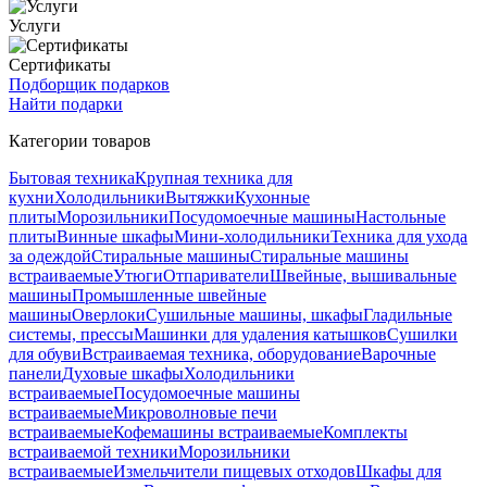
Услуги
Сертификаты
Подборщик подарков
Найти подарки
Категории товаров
Бытовая техника
Крупная техника для
кухни
Холодильники
Вытяжки
Кухонные
плиты
Морозильники
Посудомоечные машины
Настольные
плиты
Винные шкафы
Мини-холодильники
Техника для ухода
за одеждой
Стиральные машины
Стиральные машины
встраиваемые
Утюги
Отпариватели
Швейные, вышивальные
машины
Промышленные швейные
машины
Оверлоки
Сушильные машины, шкафы
Гладильные
системы, прессы
Машинки для удаления катышков
Сушилки
для обуви
Встраиваемая техника, оборудование
Варочные
панели
Духовые шкафы
Холодильники
встраиваемые
Посудомоечные машины
встраиваемые
Микроволновые печи
встраиваемые
Кофемашины встраиваемые
Комплекты
встраиваемой техники
Морозильники
встраиваемые
Измельчители пищевых отходов
Шкафы для