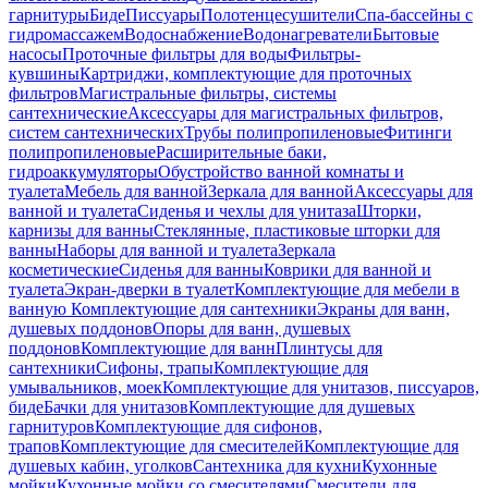
гарнитуры
Биде
Писсуары
Полотенцесушители
Спа-бассейны с
гидромассажем
Водоснабжение
Водонагреватели
Бытовые
насосы
Проточные фильтры для воды
Фильтры-
кувшины
Картриджи, комплектующие для проточных
фильтров
Магистральные фильтры, системы
сантехнические
Аксессуары для магистральных фильтров,
систем сантехнических
Трубы полипропиленовые
Фитинги
полипропиленовые
Расширительные баки,
гидроаккумуляторы
Обустройство ванной комнаты и
туалета
Мебель для ванной
Зеркала для ванной
Аксессуары для
ванной и туалета
Сиденья и чехлы для унитаза
Шторки,
карнизы для ванны
Стеклянные, пластиковые шторки для
ванны
Наборы для ванной и туалета
Зеркала
косметические
Сиденья для ванны
Коврики для ванной и
туалета
Экран-дверки в туалет
Комплектующие для мебели в
ванную
Комплектующие для сантехники
Экраны для ванн,
душевых поддонов
Опоры для ванн, душевых
поддонов
Комплектующие для ванн
Плинтусы для
сантехники
Сифоны, трапы
Комплектующие для
умывальников, моек
Комплектующие для унитазов, писсуаров,
биде
Бачки для унитазов
Комплектующие для душевых
гарнитуров
Комплектующие для сифонов,
трапов
Комплектующие для смесителей
Комплектующие для
душевых кабин, уголков
Сантехника для кухни
Кухонные
мойки
Кухонные мойки со смесителями
Смесители для