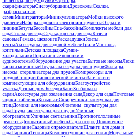
пылесосы, воздуходувки
Аэраторы,
скарификаторы
Снегоуборщики
Дровоколы
Сеялки,
разбрасыватели
семян
Минитракторы
Миникультиваторы
Мойки высокого
давления
Наборы садового электроинструмента
Отдых и
пикник
Батуты
Бассейны
Спа-бассейны
Комплекты мебели для
сада
Столы для сада
Стулья, кресла для сада
Качели
садовые
Гамаки, шезлонги
Раскладушки
Зонты,
тенты
Аксессуары для садовой мебели
Грили
Мангалы,
коптильни
Детская площадка
Сумки-
холодильники
Портативные колонки и
аудиосистемы
Оборудование для участка
Бытовые насосы
Люки
канализационные
Пруды, аксессуары для прудов
Фильтры,
насосы, стерилизаторы для прудов
Компрессоры для
прудов
Станции биологической очистки
Запчасти и
комплектующие для оборудования
Благоустройство
участка
Дачные дома
Беседки
Бани
Хозблоки и
сараи
Аксессуары для озеленения сада
Декор для сада
Почтовые
ящики, таблички
Козырьки
Скворечники, кормушки для
птиц
Домики для насекомых
Фонтаны, скульптуры для
сада
Пруды, аксессуары для прудов
Уличные
обогреватели
Уличные светильники
Противогололедные
реагенты
Декоративный щебень
Сад и огород
Поливочное
оборудование
Садовые опрыскиватели
Шланги для дома и
сада
Парники
Теплицы
Комплектующие для теплиц
Модульные