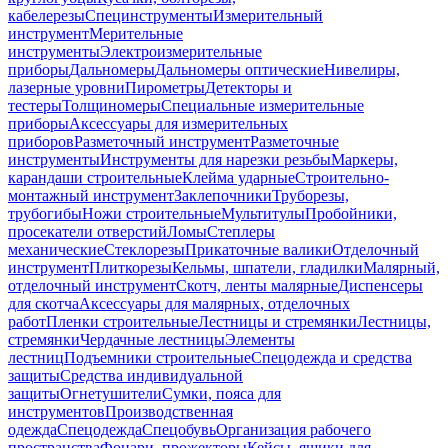
кабелерезы
Специнструменты
Измерительный
инструмент
Мерительные
инструменты
Электроизмерительные
приборы
Дальномеры
Дальномеры оптические
Нивелиры,
лазерные уровни
Пирометры
Детекторы и
тестеры
Толщиномеры
Специальные измерительные
приборы
Аксессуары для измерительных
приборов
Разметочный инструмент
Разметочные
инструменты
Инструменты для нарезки резьбы
Маркеры,
карандаши строительные
Клейма ударные
Строительно-
монтажный инструмент
Заклепочники
Труборезы,
трубогибы
Ножи строительные
Мультитулы
Пробойники,
просекатели отверстий
Ломы
Степлеры
механические
Стеклорезы
Прикаточные валики
Отделочный
инструмент
Плиткорезы
Кельмы, шпатели, гладилки
Малярный,
отделочный инструмент
Скотч, ленты малярные
Диспенсеры
для скотча
Аксессуары для малярных, отделочных
работ
Пленки строительные
Лестницы и стремянки
Лестницы,
стремянки
Чердачные лестницы
Элементы
лестниц
Подъемники строительные
Спецодежда и средства
защиты
Средства индивидуальной
защиты
Огнетушители
Сумки, пояса для
инструментов
Производственная
одежда
Спецодежда
Спецобувь
Организация рабочего
пространства
Фонари, прожекторы
Кейсы, ящики для