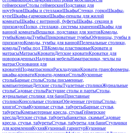
геймерские
Столы геймерские
Подставки для
ноутбуков
Шкафы и стеллажи
Шкафы
Стенки, горки
Шкафы-
купе
Шкафы-гармошки
Шкафы-пеналы для жилой
комнаты
Шкафы с витриной, буфеты
Шкафы, секции в
прихожую
Полки, стеллажи, системы хранения
Шкафы для
ванной комнаты
Вешалки, подставки для зонтов
Комоды,
тумбы
Комоды
Тумбы
Прикроватные тумбы
Обувницы, тумбы в
прихожую
Комоды, тумбы для ванной
Пеленальные столики,
комоды
Тумбы под ТВ
Комоды пластиковые
Кровати и
матрасы
Матрасы
Кровати
Детские кровати
Кроватки для
новорожденных
Надувная мебель
Наматрасники, чехлы на
матрас
Основания для
кроватей
Подматрасники
Раскладушки
Кровати-трансформеры,
шкафы-кровати
Кровати-домики
Столы
Кухонные
столы
Барные столы
Столы письменные,
компьютерные
Детские столы
Туалетные столики
Журнальные
столы
Садовые столы
Растущие столы и парты
Столы,
журнальные столики для бани
Приставные
столики
Консольные столики
Обеденные группы
Столы-
книги
Стулья
Кухонные стулья, табуреты
Барные стулья,
табуреты
Компьютерные кресла, стулья
Геймерские
кресла
Детские стулья, табуреты
Банкетки, скамьи
Садовые
кресла, стулья, табуреты
Стулья, табуреты для бани
Стульчики
для кормления
Кухня
Кухонный гарнитур
Кухонные