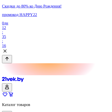
Скидки до 80% ко Дню Рождения!
промокод HAPPY22
0
дн
12
:
35
:
16
Каталог товаров