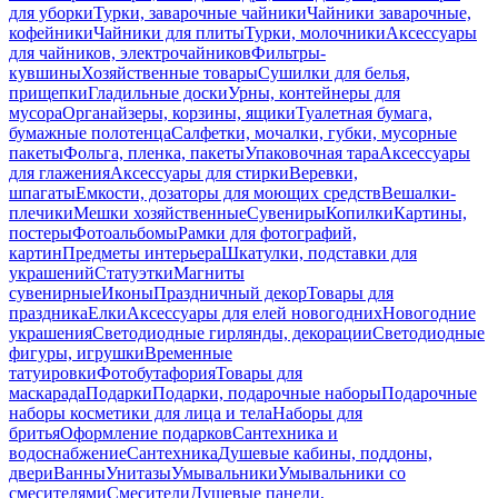
для уборки
Турки, заварочные чайники
Чайники заварочные,
кофейники
Чайники для плиты
Турки, молочники
Аксессуары
для чайников, электрочайников
Фильтры-
кувшины
Хозяйственные товары
Сушилки для белья,
прищепки
Гладильные доски
Урны, контейнеры для
мусора
Органайзеры, корзины, ящики
Туалетная бумага,
бумажные полотенца
Салфетки, мочалки, губки, мусорные
пакеты
Фольга, пленка, пакеты
Упаковочная тара
Аксессуары
для глажения
Аксессуары для стирки
Веревки,
шпагаты
Емкости, дозаторы для моющих средств
Вешалки-
плечики
Мешки хозяйственные
Сувениры
Копилки
Картины,
постеры
Фотоальбомы
Рамки для фотографий,
картин
Предметы интерьера
Шкатулки, подставки для
украшений
Статуэтки
Магниты
сувенирные
Иконы
Праздничный декор
Товары для
праздника
Елки
Аксессуары для елей новогодних
Новогодние
украшения
Светодиодные гирлянды, декорации
Светодиодные
фигуры, игрушки
Временные
татуировки
Фотобутафория
Товары для
маскарада
Подарки
Подарки, подарочные наборы
Подарочные
наборы косметики для лица и тела
Наборы для
бритья
Оформление подарков
Сантехника и
водоснабжение
Сантехника
Душевые кабины, поддоны,
двери
Ванны
Унитазы
Умывальники
Умывальники со
смесителями
Смесители
Душевые панели,