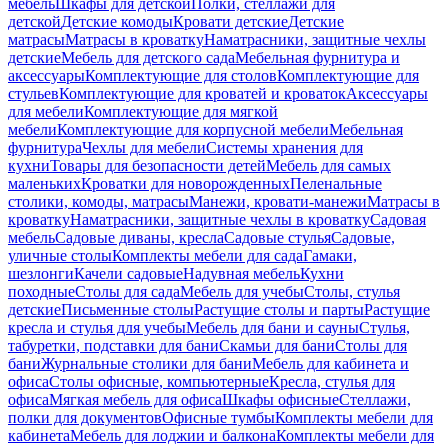
мебель
Шкафы для детской
Полки, стеллажи для
детской
Детские комоды
Кровати детские
Детские
матрасы
Матрасы в кроватку
Наматрасники, защитные чехлы
детские
Мебель для детского сада
Мебельная фурнитура и
аксессуары
Комплектующие для столов
Комплектующие для
стульев
Комплектующие для кроватей и кроваток
Аксессуары
для мебели
Комплектующие для мягкой
мебели
Комплектующие для корпусной мебели
Мебельная
фурнитура
Чехлы для мебели
Системы хранения для
кухни
Товары для безопасности детей
Мебель для самых
маленьких
Кроватки для новорожденных
Пеленальные
столики, комоды, матрасы
Манежи, кровати-манежи
Матрасы в
кроватку
Наматрасники, защитные чехлы в кроватку
Садовая
мебель
Садовые диваны, кресла
Садовые стулья
Садовые,
уличные столы
Комплекты мебели для сада
Гамаки,
шезлонги
Качели садовые
Надувная мебель
Кухни
походные
Столы для сада
Мебель для учебы
Столы, стулья
детские
Письменные столы
Растущие столы и парты
Растущие
кресла и стулья для учебы
Мебель для бани и сауны
Стулья,
табуретки, подставки для бани
Скамьи для бани
Столы для
бани
Журнальные столики для бани
Мебель для кабинета и
офиса
Столы офисные, компьютерные
Кресла, стулья для
офиса
Мягкая мебель для офиса
Шкафы офисные
Стеллажи,
полки для документов
Офисные тумбы
Комплекты мебели для
кабинета
Мебель для лоджии и балкона
Комплекты мебели для