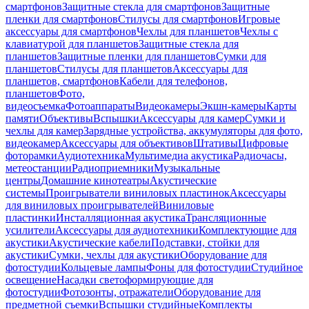
смартфонов
Защитные стекла для смартфонов
Защитные
пленки для смартфонов
Стилусы для смартфонов
Игровые
аксессуары для смартфонов
Чехлы для планшетов
Чехлы с
клавиатурой для планшетов
Защитные стекла для
планшетов
Защитные пленки для планшетов
Сумки для
планшетов
Стилусы для планшетов
Аксессуары для
планшетов, смартфонов
Кабели для телефонов,
планшетов
Фото,
видеосъемка
Фотоаппараты
Видеокамеры
Экшн-камеры
Карты
памяти
Объективы
Вспышки
Аксессуары для камер
Сумки и
чехлы для камер
Зарядные устройства, аккумуляторы для фото,
видеокамер
Аксессуары для объективов
Штативы
Цифровые
фоторамки
Аудиотехника
Мультимедиа акустика
Радиочасы,
метеостанции
Радиоприемники
Музыкальные
центры
Домашние кинотеатры
Акустические
системы
Проигрыватели виниловых пластинок
Аксессуары
для виниловых проигрывателей
Виниловые
пластинки
Инсталляционная акустика
Трансляционные
усилители
Аксессуары для аудиотехники
Комплектующие для
акустики
Акустические кабели
Подставки, стойки для
акустики
Сумки, чехлы для акустики
Оборудование для
фотостудии
Кольцевые лампы
Фоны для фотостудии
Студийное
освещение
Насадки светоформирующие для
фотостудии
Фотозонты, отражатели
Оборудование для
предметной съемки
Вспышки студийные
Комплекты