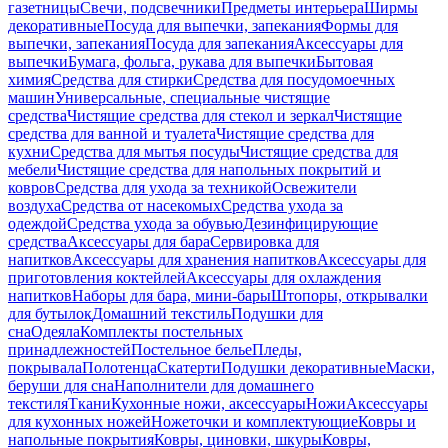
газетницы
Свечи, подсвечники
Предметы интерьера
Ширмы
декоративные
Посуда для выпечки, запекания
Формы для
выпечки, запекания
Посуда для запекания
Аксессуары для
выпечки
Бумага, фольга, рукава для выпечки
Бытовая
химия
Средства для стирки
Средства для посудомоечных
машин
Универсальные, специальные чистящие
средства
Чистящие средства для стекол и зеркал
Чистящие
средства для ванной и туалета
Чистящие средства для
кухни
Средства для мытья посуды
Чистящие средства для
мебели
Чистящие средства для напольных покрытий и
ковров
Средства для ухода за техникой
Освежители
воздуха
Средства от насекомых
Средства ухода за
одеждой
Средства ухода за обувью
Дезинфицирующие
средства
Аксессуары для бара
Сервировка для
напитков
Аксессуары для хранения напитков
Аксессуары для
приготовления коктейлей
Аксессуары для охлаждения
напитков
Наборы для бара, мини-бары
Штопоры, открывалки
для бутылок
Домашний текстиль
Подушки для
сна
Одеяла
Комплекты постельных
принадлежностей
Постельное белье
Пледы,
покрывала
Полотенца
Скатерти
Подушки декоративные
Маски,
беруши для сна
Наполнители для домашнего
текстиля
Ткани
Кухонные ножи, аксессуары
Ножи
Аксессуары
для кухонных ножей
Ножеточки и комплектующие
Ковры и
напольные покрытия
Ковры, циновки, шкуры
Ковры,