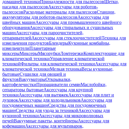
домашней техники
Принадлежности для пылесосов
Щетки,
насадки для пылесосов
Аксессуары для роботов-
пылесосов
Расходные материалы для пылесосов
Станции,
аккумуляторы для роботов-пылесосов
Аксессуары для
швейных машин
Аксессуары для промышленного швейного
оборудования
Аксессуары для стиральных и сушильных
машин
Аксессуары для пароочистителей,
отпаривателей
Аксессуары для стеклоочистителей
Техника для
измельчения продуктов
Блендеры
Кухонные комбайны,
измельчители
Планетарные
миксеры
Миксеры
Мясорубки
Ломтерезки
Комплектующие для
климатической техники
Управление климатической
техникой
Фильтры для климатической техники
Аксессуары для
климатической техники
Мелкая техника
Весы кухонные,
бытовые
Сушилки для овощей и
фруктов
Вакууматоры
Открывалки,
картофелечистки
Проращиватели семян
Маслобойки,
сепараторы бытовые
Аксессуары для крупной
техники
Аксессуары для вытяжек
Аксессуары для плит и
духовок
Аксессуары для холодильников
Аксессуары для
посудомоечных машин
Средства для посудомоечных
машин
Средства для ухода за техникой
Аксессуары для
кухонной техники
Аксессуары для микроволновых
печей
Вакуумные пакеты, контейнеры
Аксессуары для
кофемашин
Аксессуары для мультиварок,