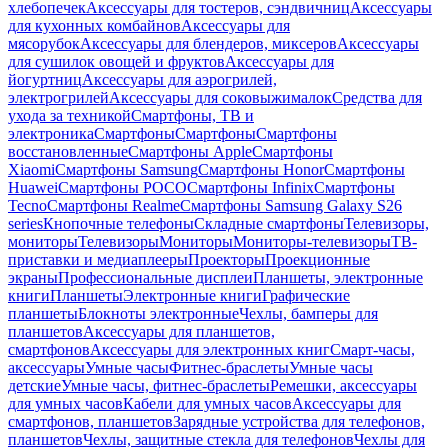
хлебопечек
Аксессуары для тостеров, сэндвичниц
Аксессуары
для кухонных комбайнов
Аксессуары для
мясорубок
Аксессуары для блендеров, миксеров
Аксессуары
для сушилок овощей и фруктов
Аксессуары для
йогуртниц
Аксессуары для аэрогрилей,
электрогрилей
Аксессуары для соковыжималок
Средства для
ухода за техникой
Смартфоны, ТВ и
электроника
Смартфоны
Смартфоны
Смартфоны
восстановленные
Смартфоны Apple
Смартфоны
Xiaomi
Смартфоны Samsung
Смартфоны Honor
Смартфоны
Huawei
Смартфоны POCO
Смартфоны Infinix
Смартфоны
Tecno
Смартфоны Realme
Смартфоны Samsung Galaxy S26
series
Кнопочные телефоны
Складные смартфоны
Телевизоры,
мониторы
Телевизоры
Мониторы
Мониторы-телевизоры
ТВ-
приставки и медиаплееры
Проекторы
Проекционные
экраны
Профессиональные дисплеи
Планшеты, электронные
книги
Планшеты
Электронные книги
Графические
планшеты
Блокноты электронные
Чехлы, бамперы для
планшетов
Аксессуары для планшетов,
смартфонов
Аксессуары для электронных книг
Смарт-часы,
аксессуары
Умные часы
Фитнес-браслеты
Умные часы
детские
Умные часы, фитнес-браслеты
Ремешки, аксессуары
для умных часов
Кабели для умных часов
Аксессуары для
смартфонов, планшетов
Зарядные устройства для телефонов,
планшетов
Чехлы, защитные стекла для телефонов
Чехлы для