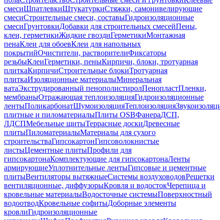
смеси
Шпатлевки
Штукатурки
Стяжки, самонивелирующие
смеси
Строительные смеси, составы
Гидроизоляционные
смеси
Грунтовки
Добавки для строительных смесей
Пены,
клеи, герметики
Жидкие гвозди
Герметики
Монтажная
пена
Клеи для обоев
Клеи для напольных
покрытий
Очистители, растворители
Фиксаторы
резьбы
Клеи
Герметики, пены
Кирпичи, блоки, тротуарная
плитка
Кирпичи
Строительные блоки
Тротуарная
плитка
Изоляционные материалы
Минеральная
вата
Экструдированный пенополистирол
Пенопласт
Пленки,
мембраны
Отражающая теплоизоляция
Гидроизоляционные
ленты
Поликарбонат
Шумоизоляция
Теплоизоляция
Звукоизоляц
плитные и пиломатериалы
Плиты OSB
Фанера
ДСП,
ЛДСП
Мебельные щиты
Террасные доски
Древесные
плиты
Пиломатериалы
Материалы для сухого
строительства
Гипсокартон
Гипсоволокнистые
листы
Цементные плиты
Профили для
гипсокартона
Комплектующие для гипсокартона
Ленты
армирующие
Уплотнительные ленты
Гипсовые и цементные
плиты
Вентиляторы вытяжные
Системы воздуховодов
Решетки
вентиляционные, диффузоры
Кровля и водосток
Черепица и
кровельные материалы
Водосточные системы
Поверхностный
водоотвод
Кровельные софиты
Доборные элементы
кровли
Гидроизоляционные