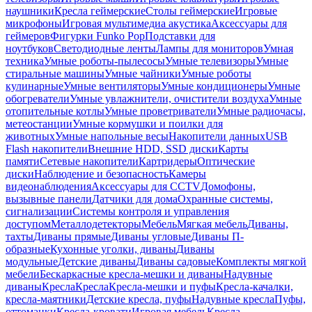
наушники
Кресла геймерские
Столы геймерские
Игровые
микрофоны
Игровая мультимедиа акустика
Аксессуары для
геймеров
Фигурки Funko Pop
Подставки для
ноутбуков
Светодиодные ленты
Лампы для мониторов
Умная
техника
Умные роботы-пылесосы
Умные телевизоры
Умные
стиральные машины
Умные чайники
Умные роботы
кулинарные
Умные вентиляторы
Умные кондиционеры
Умные
обогреватели
Умные увлажнители, очистители воздуха
Умные
отопительные котлы
Умные проветриватели
Умные радиочасы,
метеостанции
Умные кормушки и поилки для
животных
Умные напольные весы
Накопители данных
USB
Flash накопители
Внешние HDD, SSD диски
Карты
памяти
Сетевые накопители
Картридеры
Оптические
диски
Наблюдение и безопасность
Камеры
видеонаблюдения
Аксессуары для CCTV
Домофоны,
вызывные панели
Датчики для дома
Охранные системы,
сигнализации
Системы контроля и управления
доступом
Металлодетекторы
Мебель
Мягкая мебель
Диваны,
тахты
Диваны прямые
Диваны угловые
Диваны П-
образные
Кухонные уголки, диваны
Диваны
модульные
Детские диваны
Диваны садовые
Комплекты мягкой
мебели
Бескаркасные кресла-мешки и диваны
Надувные
диваны
Кресла
Кресла
Кресла-мешки и пуфы
Кресла-качалки,
кресла-маятники
Детские кресла, пуфы
Надувные кресла
Пуфы,
оттоманки
Кресла-кровати
Игровая мебель
Кресла