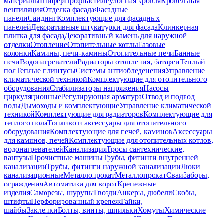
материалы
Шифер
Профнастил
Рулонная кровля
Кровельная
вентиляция
Отделка фасада
Фасадные
панели
Сайдинг
Комплектующие для фасадных
панелей
Декоративные штукатурки для фасада
Клинкерная
плитка для фасада
Декоративный камень для наружной
отделки
Отопление
Отопительные котлы
Газовые
колонки
Камины, печи-камины
Отопительные печи
Банные
печи
Водонагреватели
Радиаторы отопления, батареи
Теплый
пол
Теплые плинтусы
Системы антиобледенения
Управление
климатической техникой
Комплектующие для отопительного
оборудования
Стабилизаторы напряжения
Насосы
циркуляционные
Регулирующая арматура
Отвод и подвод
воды
Дымоходы и комплектующие
Управление климатической
техникой
Комплектующие для радиаторов
Комплектующие для
теплого пола
Топливо и аксессуары для отопительного
оборудования
Комплектующие для печей, каминов
Аксессуары
для каминов, печей
Комплектующие для отопительных котлов,
водонагревателей
Канализация
Тросы сантехнические,
вантузы
Прочистные машины
Трубы, фитинги внутренней
канализации
Трубы, фитинги наружной канализации
Люки
канализационные
Металлопрокат
Металлопрокат
Сваи
Заборы,
ограждения
Автоматика для ворот
Крепежные
изделия
Саморезы, шурупы
Гвозди
Анкеры, дюбели
Скобы,
штифты
Перфорированный крепеж
Гайки,
шайбы
Заклепки
Болты, винты, шпильки
Хомуты
Химические