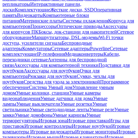
репликаторы
Интерактивные панели,
доски
Комплектующие
Жесткие диски, SSD
Оперативная
память
Видеокарты
Компьютерные блоки
питания
Материнские платы
Системы охлаждения
Корпуса для
компьютеров
Процессоры
Оптические приводы
Аксессуары
для корпусов ПК
Боксы, док-станции для накопителей
Сетевое
оборудование
Маршрутизаторы, DSL-модемы
Wi-Fi точки
доступа, усилители сигнала
Беспроводные
адаптеры
Коммутаторы
Сетевые адаптеры
Powerline
Сетевые
комплектующие
IP-телефония
Медиаконвертеры
Кабели,
переходники сетевые
Антенны для беспроводной
связи
Аксессуары для компьютерной техники
Подставки для
ноутбуков
Аксессуары для ноутбуков
Очки для
компьютера
Рюкзаки для ноутбуков
Сумки, чехлы для
ноутбуков
Средства для ухода за электроникой
Программное
обеспечение
Система Умный дом
Управление умным
домом
Умные колонки, станции
Умные камеры
видеонаблюдения
Умные датчики для дома
Умные
лампы
Умные выключатели
Умные розетки
Умные
светильники
Умные светодиодные ленты
Умные реле
Умные
замки
Умные домофоны
Умные карнизы
Умные
терморегуляторы
Игровая зона
Игровые приставки
Игры для
приставок
Игровые контроллеры
Игровые ноутбуки
Игровые
компьютеры
Игровые видеокарты
Игровые мониторы
Игровые
телевизоры
Игровые мыши
Игровые клавиатуры
Игровые