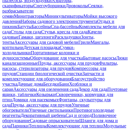
пылесосы, воздуходувки
Аэраторы,
скарификаторы
Снегоуборщики
Дровоколы
Сеялки,
разбрасыватели
семян
Минитракторы
Миникультиваторы
Мойки высокого
давления
Наборы садового электроинструмента
Отдых и
пикник
Батуты
Бассейны
Спа-бассейны
Комплекты мебели для
сада
Столы для сада
Стулья, кресла для сада
Качели
садовые
Гамаки, шезлонги
Раскладушки
Зонты,
тенты
Аксессуары для садовой мебели
Грили
Мангалы,
коптильни
Детская площадка
Сумки-
холодильники
Портативные колонки и
аудиосистемы
Оборудование для участка
Бытовые насосы
Люки
канализационные
Пруды, аксессуары для прудов
Фильтры,
насосы, стерилизаторы для прудов
Компрессоры для
прудов
Станции биологической очистки
Запчасти и
комплектующие для оборудования
Благоустройство
участка
Дачные дома
Беседки
Бани
Хозблоки и
сараи
Аксессуары для озеленения сада
Декор для сада
Почтовые
ящики, таблички
Козырьки
Скворечники, кормушки для
птиц
Домики для насекомых
Фонтаны, скульптуры для
сада
Пруды, аксессуары для прудов
Уличные
обогреватели
Уличные светильники
Противогололедные
реагенты
Декоративный щебень
Сад и огород
Поливочное
оборудование
Садовые опрыскиватели
Шланги для дома и
сада
Парники
Теплицы
Комплектующие для теплиц
Модульные