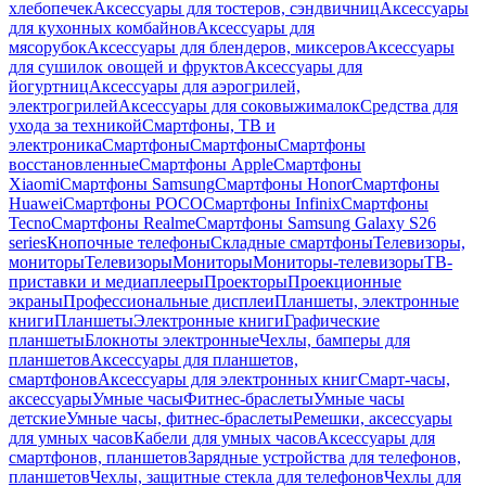
хлебопечек
Аксессуары для тостеров, сэндвичниц
Аксессуары
для кухонных комбайнов
Аксессуары для
мясорубок
Аксессуары для блендеров, миксеров
Аксессуары
для сушилок овощей и фруктов
Аксессуары для
йогуртниц
Аксессуары для аэрогрилей,
электрогрилей
Аксессуары для соковыжималок
Средства для
ухода за техникой
Смартфоны, ТВ и
электроника
Смартфоны
Смартфоны
Смартфоны
восстановленные
Смартфоны Apple
Смартфоны
Xiaomi
Смартфоны Samsung
Смартфоны Honor
Смартфоны
Huawei
Смартфоны POCO
Смартфоны Infinix
Смартфоны
Tecno
Смартфоны Realme
Смартфоны Samsung Galaxy S26
series
Кнопочные телефоны
Складные смартфоны
Телевизоры,
мониторы
Телевизоры
Мониторы
Мониторы-телевизоры
ТВ-
приставки и медиаплееры
Проекторы
Проекционные
экраны
Профессиональные дисплеи
Планшеты, электронные
книги
Планшеты
Электронные книги
Графические
планшеты
Блокноты электронные
Чехлы, бамперы для
планшетов
Аксессуары для планшетов,
смартфонов
Аксессуары для электронных книг
Смарт-часы,
аксессуары
Умные часы
Фитнес-браслеты
Умные часы
детские
Умные часы, фитнес-браслеты
Ремешки, аксессуары
для умных часов
Кабели для умных часов
Аксессуары для
смартфонов, планшетов
Зарядные устройства для телефонов,
планшетов
Чехлы, защитные стекла для телефонов
Чехлы для