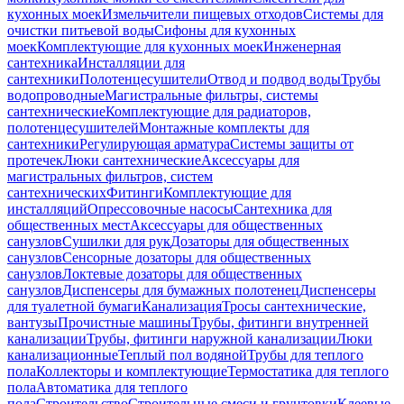
кухонных моек
Измельчители пищевых отходов
Системы для
очистки питьевой воды
Сифоны для кухонных
моек
Комплектующие для кухонных моек
Инженерная
сантехника
Инсталляции для
сантехники
Полотенцесушители
Отвод и подвод воды
Трубы
водопроводные
Магистральные фильтры, системы
сантехнические
Комплектующие для радиаторов,
полотенцесушителей
Монтажные комплекты для
сантехники
Регулирующая арматура
Системы защиты от
протечек
Люки сантехнические
Аксессуары для
магистральных фильтров, систем
сантехнических
Фитинги
Комплектующие для
инсталляций
Опрессовочные насосы
Сантехника для
общественных мест
Аксессуары для общественных
санузлов
Сушилки для рук
Дозаторы для общественных
санузлов
Сенсорные дозаторы для общественных
санузлов
Локтевые дозаторы для общественных
санузлов
Диспенсеры для бумажных полотенец
Диспенсеры
для туалетной бумаги
Канализация
Тросы сантехнические,
вантузы
Прочистные машины
Трубы, фитинги внутренней
канализации
Трубы, фитинги наружной канализации
Люки
канализационные
Теплый пол водяной
Трубы для теплого
пола
Коллекторы и комплектующие
Термостатика для теплого
пола
Автоматика для теплого
пола
Строительство
Строительные смеси и грунтовки
Клеевые