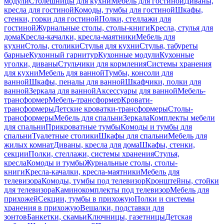
модули
Столешницы для кухни
Мебель для гостиной
Диваны,
кресла для гостиной
Комоды, тумбы для гостиной
Шкафы,
стенки, горки для гостиной
Полки, стеллажи для
гостиной
Журнальные столы, столы-книги
Кресла, стулья для
дома
Кресла-качалки, кресла-маятники
Мебель для
кухни
Столы, столики
Стулья для кухни
Стулья, табуреты
барные
Кухонный гарнитур
Кухонные модули
Кухонные
уголки, диваны
Стульчики для кормления
Системы хранения
для кухни
Мебель для ванной
Тумбы, консоли для
ванной
Шкафы, пеналы для ванной
Шкафчики, полки для
ванной
Зеркала для ванной
Аксессуары для ванной
Мебель-
трансформер
Мебель-трансформер
Кровати-
трансформеры
Детские кроватки-трансформеры
Столы-
трансформеры
Мебель для спальни
Зеркала
Комплекты мебели
для спальни
Прикроватные тумбы
Комоды и тумбы для
спальни
Туалетные столики
Шкафы для спальни
Мебель для
жилых комнат
Диваны, кресла для дома
Шкафы, стенки,
секции
Полки, стеллажи, системы хранения
Стулья,
кресла
Комоды и тумбы
Журнальные столы, столы-
книги
Кресла-качалки, кресла-маятники
Мебель для
телевизора
Комоды, тумбы под телевизор
Кронштейны, стойки
для телевизора
Каминокомплекты под телевизор
Мебель для
прихожей
Секции, тумбы в прихожую
Полки и системы
хранения в прихожую
Вешалки, подставки для
зонтов
Банкетки, скамьи
Ключницы, газетницы
Детская