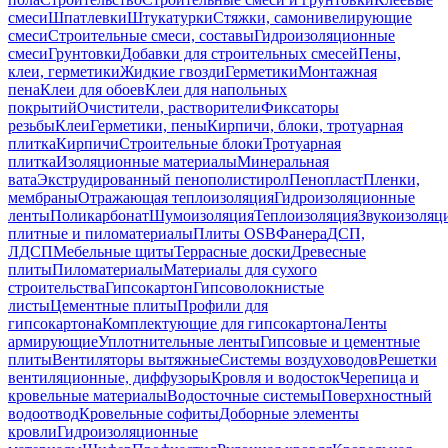
смеси
Шпатлевки
Штукатурки
Стяжки, самонивелирующие
смеси
Строительные смеси, составы
Гидроизоляционные
смеси
Грунтовки
Добавки для строительных смесей
Пены,
клеи, герметики
Жидкие гвозди
Герметики
Монтажная
пена
Клеи для обоев
Клеи для напольных
покрытий
Очистители, растворители
Фиксаторы
резьбы
Клеи
Герметики, пены
Кирпичи, блоки, тротуарная
плитка
Кирпичи
Строительные блоки
Тротуарная
плитка
Изоляционные материалы
Минеральная
вата
Экструдированный пенополистирол
Пенопласт
Пленки,
мембраны
Отражающая теплоизоляция
Гидроизоляционные
ленты
Поликарбонат
Шумоизоляция
Теплоизоляция
Звукоизоляц
плитные и пиломатериалы
Плиты OSB
Фанера
ДСП,
ЛДСП
Мебельные щиты
Террасные доски
Древесные
плиты
Пиломатериалы
Материалы для сухого
строительства
Гипсокартон
Гипсоволокнистые
листы
Цементные плиты
Профили для
гипсокартона
Комплектующие для гипсокартона
Ленты
армирующие
Уплотнительные ленты
Гипсовые и цементные
плиты
Вентиляторы вытяжные
Системы воздуховодов
Решетки
вентиляционные, диффузоры
Кровля и водосток
Черепица и
кровельные материалы
Водосточные системы
Поверхностный
водоотвод
Кровельные софиты
Доборные элементы
кровли
Гидроизоляционные