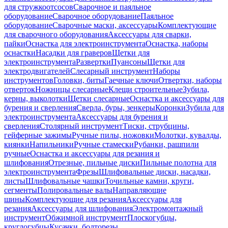
для стружкоотсосов
Сварочное и паяльное
оборудование
Сварочное оборудование
Паяльное
оборудование
Сварочные маски, аксессуары
Комплектующие
для сварочного оборудования
Аксессуары для сварки,
пайки
Оснастка для электроинструмента
Оснастка, наборы
оснастки
Насадки для граверов
Щетки для
электроинструмента
Развертки
Пуансоны
Щетки для
электродвигателей
Слесарный инструмент
Наборы
инструментов
Головки, биты
Гаечные ключи
Отвертки, наборы
отверток
Ножницы слесарные
Клещи строительные
Зубила,
керны, выколотки
Щетки слесарные
Оснастка и аксессуары для
бурения и сверления
Сверла, буры, зенкеры
Коронки
Зубила для
электроинструмента
Аксессуары для бурения и
сверления
Столярный инструмент
Тиски, струбцины,
гейферные зажимы
Ручные пилы, ножовки
Молотки, кувалды,
киянки
Напильники
Ручные стамески
Рубанки, рашпили
ручные
Оснастка и аксессуары для резания и
шлифования
Отрезные, пильные диски
Пильные полотна для
электроинструмента
Фрезы
Шлифовальные диски, насадки,
листы
Шлифовальные чашки
Точильные камни, круги,
сегменты
Полировальные валы
Направляющие
шины
Комплектующие для резания
Аксессуары для
резания
Аксессуары для шлифования
Электромонтажный
инструмент
Обжимной инструмент
Плоскогубцы,
круглогубцы
Кусачки, болторезы,