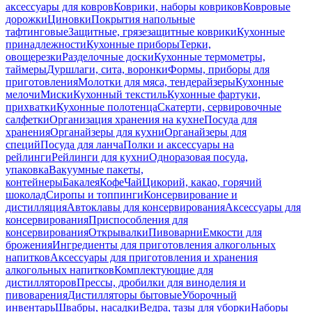
аксессуары для ковров
Коврики, наборы ковриков
Ковровые
дорожки
Циновки
Покрытия напольные
тафтинговые
Защитные, грязезащитные коврики
Кухонные
принадлежности
Кухонные приборы
Терки,
овощерезки
Разделочные доски
Кухонные термометры,
таймеры
Дуршлаги, сита, воронки
Формы, приборы для
приготовления
Молотки для мяса, тендерайзеры
Кухонные
мелочи
Миски
Кухонный текстиль
Кухонные фартуки,
прихватки
Кухонные полотенца
Скатерти, сервировочные
салфетки
Организация хранения на кухне
Посуда для
хранения
Органайзеры для кухни
Органайзеры для
специй
Посуда для ланча
Полки и аксессуары на
рейлинги
Рейлинги для кухни
Одноразовая посуда,
упаковка
Вакуумные пакеты,
контейнеры
Бакалея
Кофе
Чай
Цикорий, какао, горячий
шоколад
Сиропы и топпинги
Консервирование и
дистилляция
Автоклавы для консервирования
Аксессуары для
консервирования
Приспособления для
консервирования
Открывалки
Пивоварни
Емкости для
брожения
Ингредиенты для приготовления алкогольных
напитков
Аксессуары для приготовления и хранения
алкогольных напитков
Комплектующие для
дистилляторов
Прессы, дробилки для виноделия и
пивоварения
Дистилляторы бытовые
Уборочный
инвентарь
Швабры, насадки
Ведра, тазы для уборки
Наборы