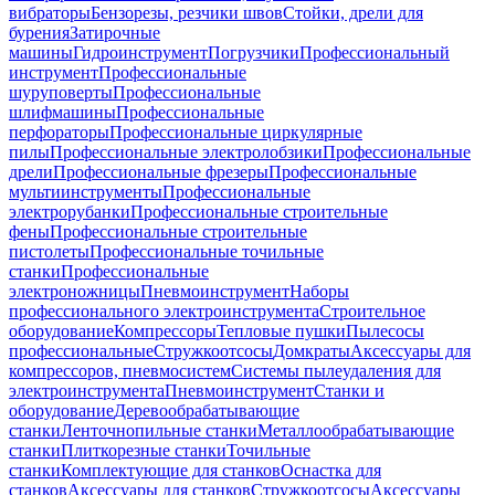
вибраторы
Бензорезы, резчики швов
Стойки, дрели для
бурения
Затирочные
машины
Гидроинструмент
Погрузчики
Профессиональный
инструмент
Профессиональные
шуруповерты
Профессиональные
шлифмашины
Профессиональные
перфораторы
Профессиональные циркулярные
пилы
Профессиональные электролобзики
Профессиональные
дрели
Профессиональные фрезеры
Профессиональные
мультиинструменты
Профессиональные
электрорубанки
Профессиональные строительные
фены
Профессиональные строительные
пистолеты
Профессиональные точильные
станки
Профессиональные
электроножницы
Пневмоинструмент
Наборы
профессионального электроинструмента
Строительное
оборудование
Компрессоры
Тепловые пушки
Пылесосы
профессиональные
Стружкоотсосы
Домкраты
Аксессуары для
компрессоров, пневмосистем
Системы пылеудаления для
электроинструмента
Пневмоинструмент
Станки и
оборудование
Деревообрабатывающие
станки
Ленточнопильные станки
Металлообрабатывающие
станки
Плиткорезные станки
Точильные
станки
Комплектующие для станков
Оснастка для
станков
Аксессуары для станков
Стружкоотсосы
Аксессуары