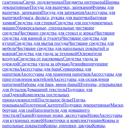
газетницы
Свечи, подсвечники
Предметы интерьера
Ширмы
декоративные
Посуда для выпечки, запекания
Формы для
выпечки, запекания
Посуда для запекания
Аксессуары для
выпечки
Бумага, фольга, рукава для выпечки
Бытовая
химия
Средства для стирки
Средства для посудомоечных
машин
Универсальные, специальные чистящие
средства
Чистящие средства для стекол и зеркал
Чистящие
средства для ванной и туалета
Чистящие средства для
кухни
Средства для мытья посуды
Чистящие средства для
мебели
Чистящие средства для напольных покрытий и
ковров
Средства для ухода за техникой
Освежители
воздуха
Средства от насекомых
Средства ухода за
одеждой
Средства ухода за обувью
Дезинфицирующие
средства
Аксессуары для бара
Сервировка для
напитков
Аксессуары для хранения напитков
Аксессуары для
приготовления коктейлей
Аксессуары для охлаждения
напитков
Наборы для бара, мини-бары
Штопоры, открывалки
для бутылок
Домашний текстиль
Подушки для
сна
Одеяла
Комплекты постельных
принадлежностей
Постельное белье
Пледы,
покрывала
Полотенца
Скатерти
Подушки декоративные
Маски,
беруши для сна
Наполнители для домашнего
текстиля
Ткани
Кухонные ножи, аксессуары
Ножи
Аксессуары
для кухонных ножей
Ножеточки и комплектующие
Ковры и
напольные покрытия
Ковры, циновки, шкуры
Ковры,