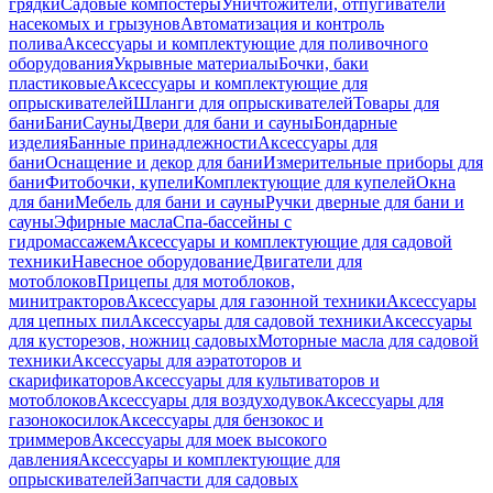
грядки
Садовые компостеры
Уничтожители, отпугиватели
насекомых и грызунов
Автоматизация и контроль
полива
Аксессуары и комплектующие для поливочного
оборудования
Укрывные материалы
Бочки, баки
пластиковые
Аксессуары и комплектующие для
опрыскивателей
Шланги для опрыскивателей
Товары для
бани
Бани
Сауны
Двери для бани и сауны
Бондарные
изделия
Банные принадлежности
Аксессуары для
бани
Оснащение и декор для бани
Измерительные приборы для
бани
Фитобочки, купели
Комплектующие для купелей
Окна
для бани
Мебель для бани и сауны
Ручки дверные для бани и
сауны
Эфирные масла
Спа-бассейны с
гидромассажем
Аксессуары и комплектующие для садовой
техники
Навесное оборудование
Двигатели для
мотоблоков
Прицепы для мотоблоков,
минитракторов
Аксессуары для газонной техники
Аксессуары
для цепных пил
Аксессуары для садовой техники
Аксессуары
для кусторезов, ножниц садовых
Моторные масла для садовой
техники
Аксессуары для аэратоторов и
скарификаторов
Аксессуары для культиваторов и
мотоблоков
Аксессуары для воздуходувок
Аксессуары для
газонокосилок
Аксессуары для бензокос и
триммеров
Аксессуары для моек высокого
давления
Аксессуары и комплектующие для
опрыскивателей
Запчасти для садовых