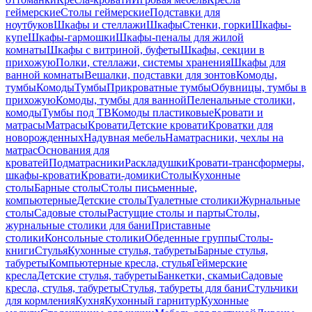
геймерские
Столы геймерские
Подставки для
ноутбуков
Шкафы и стеллажи
Шкафы
Стенки, горки
Шкафы-
купе
Шкафы-гармошки
Шкафы-пеналы для жилой
комнаты
Шкафы с витриной, буфеты
Шкафы, секции в
прихожую
Полки, стеллажи, системы хранения
Шкафы для
ванной комнаты
Вешалки, подставки для зонтов
Комоды,
тумбы
Комоды
Тумбы
Прикроватные тумбы
Обувницы, тумбы в
прихожую
Комоды, тумбы для ванной
Пеленальные столики,
комоды
Тумбы под ТВ
Комоды пластиковые
Кровати и
матрасы
Матрасы
Кровати
Детские кровати
Кроватки для
новорожденных
Надувная мебель
Наматрасники, чехлы на
матрас
Основания для
кроватей
Подматрасники
Раскладушки
Кровати-трансформеры,
шкафы-кровати
Кровати-домики
Столы
Кухонные
столы
Барные столы
Столы письменные,
компьютерные
Детские столы
Туалетные столики
Журнальные
столы
Садовые столы
Растущие столы и парты
Столы,
журнальные столики для бани
Приставные
столики
Консольные столики
Обеденные группы
Столы-
книги
Стулья
Кухонные стулья, табуреты
Барные стулья,
табуреты
Компьютерные кресла, стулья
Геймерские
кресла
Детские стулья, табуреты
Банкетки, скамьи
Садовые
кресла, стулья, табуреты
Стулья, табуреты для бани
Стульчики
для кормления
Кухня
Кухонный гарнитур
Кухонные