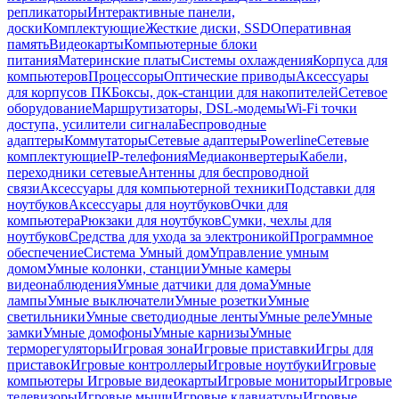
репликаторы
Интерактивные панели,
доски
Комплектующие
Жесткие диски, SSD
Оперативная
память
Видеокарты
Компьютерные блоки
питания
Материнские платы
Системы охлаждения
Корпуса для
компьютеров
Процессоры
Оптические приводы
Аксессуары
для корпусов ПК
Боксы, док-станции для накопителей
Сетевое
оборудование
Маршрутизаторы, DSL-модемы
Wi-Fi точки
доступа, усилители сигнала
Беспроводные
адаптеры
Коммутаторы
Сетевые адаптеры
Powerline
Сетевые
комплектующие
IP-телефония
Медиаконвертеры
Кабели,
переходники сетевые
Антенны для беспроводной
связи
Аксессуары для компьютерной техники
Подставки для
ноутбуков
Аксессуары для ноутбуков
Очки для
компьютера
Рюкзаки для ноутбуков
Сумки, чехлы для
ноутбуков
Средства для ухода за электроникой
Программное
обеспечение
Система Умный дом
Управление умным
домом
Умные колонки, станции
Умные камеры
видеонаблюдения
Умные датчики для дома
Умные
лампы
Умные выключатели
Умные розетки
Умные
светильники
Умные светодиодные ленты
Умные реле
Умные
замки
Умные домофоны
Умные карнизы
Умные
терморегуляторы
Игровая зона
Игровые приставки
Игры для
приставок
Игровые контроллеры
Игровые ноутбуки
Игровые
компьютеры
Игровые видеокарты
Игровые мониторы
Игровые
телевизоры
Игровые мыши
Игровые клавиатуры
Игровые