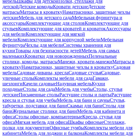
мебель
Шкафы для детской
Полки, стеллажи для
детской
Детские комоды
Кровати детские
Детские
матрасы
Матрасы в кроватку
Наматрасники, защитные чехлы
детские
Мебель для детского сада
Мебельная фурнитура и
аксессуары
Комплектующие для столов
Комплектующие для
стульев
Комплектующие для кроватей и кроваток
Аксессуары
для мебели
Комплектующие для мягкой
мебели
Комплектующие для корпусной мебели
Мебельная
фурнитура
Чехлы для мебели
Системы хранения для
кухни
Товары для безопасности детей
Мебель для самых
маленьких
Кроватки для новорожденных
Пеленальные
столики, комоды, матрасы
Манежи, кровати-манежи
Матрасы в
кроватку
Наматрасники, защитные чехлы в кроватку
Садовая
мебель
Садовые диваны, кресла
Садовые стулья
Садовые,
уличные столы
Комплекты мебели для сада
Гамаки,
шезлонги
Качели садовые
Надувная мебель
Кухни
походные
Столы для сада
Мебель для учебы
Столы, стулья
детские
Письменные столы
Растущие столы и парты
Растущие
кресла и стулья для учебы
Мебель для бани и сауны
Стулья,
табуретки, подставки для бани
Скамьи для бани
Столы для
бани
Журнальные столики для бани
Мебель для кабинета и
офиса
Столы офисные, компьютерные
Кресла, стулья для
офиса
Мягкая мебель для офиса
Шкафы офисные
Стеллажи,
полки для документов
Офисные тумбы
Комплекты мебели для
кабинета
Мебель для лоджии и балкона
Комплекты мебели для