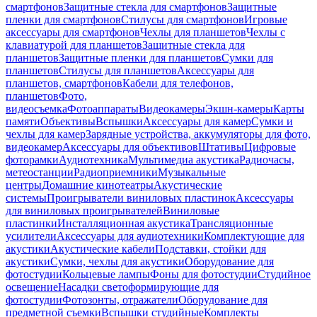
смартфонов
Защитные стекла для смартфонов
Защитные
пленки для смартфонов
Стилусы для смартфонов
Игровые
аксессуары для смартфонов
Чехлы для планшетов
Чехлы с
клавиатурой для планшетов
Защитные стекла для
планшетов
Защитные пленки для планшетов
Сумки для
планшетов
Стилусы для планшетов
Аксессуары для
планшетов, смартфонов
Кабели для телефонов,
планшетов
Фото,
видеосъемка
Фотоаппараты
Видеокамеры
Экшн-камеры
Карты
памяти
Объективы
Вспышки
Аксессуары для камер
Сумки и
чехлы для камер
Зарядные устройства, аккумуляторы для фото,
видеокамер
Аксессуары для объективов
Штативы
Цифровые
фоторамки
Аудиотехника
Мультимедиа акустика
Радиочасы,
метеостанции
Радиоприемники
Музыкальные
центры
Домашние кинотеатры
Акустические
системы
Проигрыватели виниловых пластинок
Аксессуары
для виниловых проигрывателей
Виниловые
пластинки
Инсталляционная акустика
Трансляционные
усилители
Аксессуары для аудиотехники
Комплектующие для
акустики
Акустические кабели
Подставки, стойки для
акустики
Сумки, чехлы для акустики
Оборудование для
фотостудии
Кольцевые лампы
Фоны для фотостудии
Студийное
освещение
Насадки светоформирующие для
фотостудии
Фотозонты, отражатели
Оборудование для
предметной съемки
Вспышки студийные
Комплекты