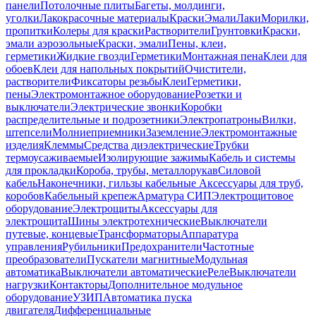
панели
Потолочные плиты
Багеты, молдинги,
уголки
Лакокрасочные материалы
Краски
Эмали
Лаки
Морилки,
пропитки
Колеры для краски
Растворители
Грунтовки
Краски,
эмали аэрозольные
Краски, эмали
Пены, клеи,
герметики
Жидкие гвозди
Герметики
Монтажная пена
Клеи для
обоев
Клеи для напольных покрытий
Очистители,
растворители
Фиксаторы резьбы
Клеи
Герметики,
пены
Электромонтажное оборудование
Розетки и
выключатели
Электрические звонки
Коробки
распределительные и подрозетники
Электропатроны
Вилки,
штепсели
Молниеприемники
Заземление
Электромонтажные
изделия
Клеммы
Средства диэлектрические
Трубки
термоусаживаемые
Изолирующие зажимы
Кабель и системы
для прокладки
Короба, трубы, металлорукав
Силовой
кабель
Наконечники, гильзы кабельные
Аксессуары для труб,
коробов
Кабельный крепеж
Арматура СИП
Электрощитовое
оборудование
Электрощиты
Аксессуары для
электрощита
Шины электротехнические
Выключатели
путевые, концевые
Трансформаторы
Аппаратура
управления
Рубильники
Предохранители
Частотные
преобразователи
Пускатели магнитные
Модульная
автоматика
Выключатели автоматические
Реле
Выключатели
нагрузки
Контакторы
Дополнительное модульное
оборудование
УЗИП
Автоматика пуска
двигателя
Дифференциальные