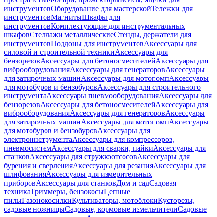
инструментов
Оборудование для мастерской
Тележки для
инструментов
Магниты
Шкафы для
инструментов
Комплектующие для инструментальных
шкафов
Стеллажи металлические
Стенды, держатели для
инструментов
Поддоны для инструментов
Аксессуары для
силовой и строительной техники
Аксессуары для
бензорезов
Аксессуары для бетоносмесителей
Аксессуары для
виброоборудования
Аксессуары для генераторов
Аксессуары
для затирочных машин
Аксессуары для мотопомп
Аксессуары
для мотобуров и бензобуров
Аксессуары для строительного
инструмента
Аксессуары пневмооборудования
Аксессуары для
бензорезов
Аксессуары для бетоносмесителей
Аксессуары для
виброоборудования
Аксессуары для генераторов
Аксессуары
для затирочных машин
Аксессуары для мотопомп
Аксессуары
для мотобуров и бензобуров
Аксессуары для
электроинструмента
Аксессуары для компрессоров,
пневмосистем
Аксессуары для сварки, пайки
Аксессуары для
станков
Аксессуары для стружкоотсосов
Аксессуары для
бурения и сверления
Аксессуары для резания
Аксессуары для
шлифования
Аксессуары для измерительных
приборов
Аксессуары для станков
Дом и сад
Садовая
техника
Триммеры, бензокосы
Цепные
пилы
Газонокосилки
Культиваторы, мотоблоки
Кусторезы,
садовые ножницы
Садовые, кормовые измельчители
Садовые