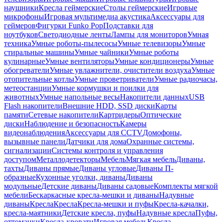
наушники
Кресла геймерские
Столы геймерские
Игровые
микрофоны
Игровая мультимедиа акустика
Аксессуары для
геймеров
Фигурки Funko Pop
Подставки для
ноутбуков
Светодиодные ленты
Лампы для мониторов
Умная
техника
Умные роботы-пылесосы
Умные телевизоры
Умные
стиральные машины
Умные чайники
Умные роботы
кулинарные
Умные вентиляторы
Умные кондиционеры
Умные
обогреватели
Умные увлажнители, очистители воздуха
Умные
отопительные котлы
Умные проветриватели
Умные радиочасы,
метеостанции
Умные кормушки и поилки для
животных
Умные напольные весы
Накопители данных
USB
Flash накопители
Внешние HDD, SSD диски
Карты
памяти
Сетевые накопители
Картридеры
Оптические
диски
Наблюдение и безопасность
Камеры
видеонаблюдения
Аксессуары для CCTV
Домофоны,
вызывные панели
Датчики для дома
Охранные системы,
сигнализации
Системы контроля и управления
доступом
Металлодетекторы
Мебель
Мягкая мебель
Диваны,
тахты
Диваны прямые
Диваны угловые
Диваны П-
образные
Кухонные уголки, диваны
Диваны
модульные
Детские диваны
Диваны садовые
Комплекты мягкой
мебели
Бескаркасные кресла-мешки и диваны
Надувные
диваны
Кресла
Кресла
Кресла-мешки и пуфы
Кресла-качалки,
кресла-маятники
Детские кресла, пуфы
Надувные кресла
Пуфы,
оттоманки
Кресла-кровати
Игровая мебель
Кресла