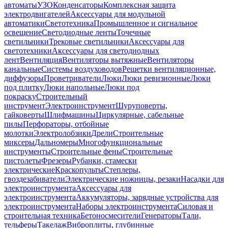
автоматы
УЗО
Конденсаторы
Комплексная защита
электродвигателей
Аксессуары для модульной
автоматики
Светотехника
Промышленное и сигнальное
освещение
Светодиодные ленты
Точечные
светильники
Трековые светильники
Аксессуары для
светотехники
Аксессуары для светодиодных
лент
Вентиляция
Вентиляторы вытяжные
Вентиляторы
канальные
Системы воздуховодов
Решетки вентиляционные,
диффузоры
Проветриватели
Люки
Люки ревизионные
Люки
под плитку
Люки напольные
Люки под
покраску
Строительный
инструмент
Электроинструмент
Шуруповерты,
гайковерты
Шлифмашины
Циркулярные, сабельные
пилы
Перфораторы, отбойные
молотки
Электролобзики
Дрели
Строительные
миксеры
Дальномеры
Многофункциональные
инструменты
Строительные фены
Строительные
пистолеты
Фрезеры
Рубанки, стамески
электрические
Краскопульты
Степлеры,
гвоздезабиватели
Электрические ножницы, резаки
Насадки для
электроинструмента
Аксессуары для
электроинструмента
Аккумуляторы, зарядные устройства для
электроинструмента
Наборы электроинструмента
Силовая и
строительная техника
Бетоносмесители
Генераторы
Тали,
тельферы
Такелаж
Виброплиты, глубинные