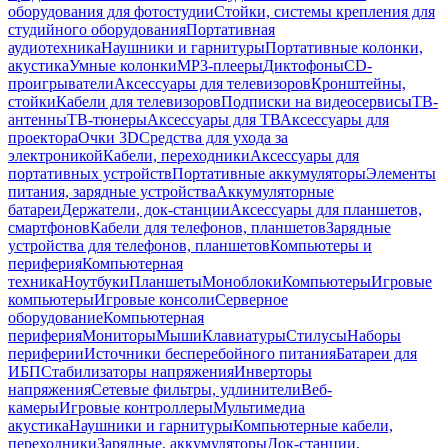
оборудования для фотостудии
Стойки, системы крепления для
студийного оборудования
Портативная
аудиотехника
Наушники и гарнитуры
Портативные колонки,
акустика
Умные колонки
MP3-плееры
Диктофоны
CD-
проигрыватели
Аксессуары для телевизоров
Кронштейны,
стойки
Кабели для телевизоров
Подписки на видеосервисы
ТВ-
антенны
ТВ-тюнеры
Аксессуары для ТВ
Аксессуары для
проектора
Очки 3D
Средства для ухода за
электроникой
Кабели, переходники
Аксессуары для
портативных устройств
Портативные аккумуляторы
Элементы
питания, зарядные устройства
Аккумуляторные
батареи
Держатели, док-станции
Аксессуары для планшетов,
смартфонов
Кабели для телефонов, планшетов
Зарядные
устройства для телефонов, планшетов
Компьютеры и
периферия
Компьютерная
техника
Ноутбуки
Планшеты
Моноблоки
Компьютеры
Игровые
компьютеры
Игровые консоли
Серверное
оборудование
Компьютерная
периферия
Мониторы
Мыши
Клавиатуры
Стилусы
Наборы
периферии
Источники бесперебойного питания
Батареи для
ИБП
Стабилизаторы напряжения
Инверторы
напряжения
Сетевые фильтры, удлинители
Веб-
камеры
Игровые контроллеры
Мультимедиа
акустика
Наушники и гарнитуры
Компьютерные кабели,
переходники
Зарядные, аккумуляторы
Док-станции,