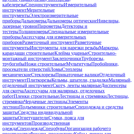
кабелерезы
Специнструменты
Измерительный
инструмент
Мерительные
инструменты
Электроизмерительные
приборы
Дальномеры
Дальномеры оптические
Нивелиры,
лазерные уровни
Пирометры
Детекторы и
тестеры
Толщиномеры
Специальные измерительные
приборы
Аксессуары для измерительных
приборов
Разметочный инструмент
Разметочные
инструменты
Инструменты для нарезки резьбы
Маркеры,
карандаши строительные
Клейма ударные
Строительно-
монтажный инструмент
Заклепочники
Труборезы,
трубогибы
Ножи строительные
Мультитулы
Пробойники,
просекатели отверстий
Ломы
Степлеры
механические
Стеклорезы
Прикаточные валики
Отделочный
инструмент
Плиткорезы
Кельмы, шпатели, гладилки
Малярный,
отделочный инструмент
Скотч, ленты малярные
Диспенсеры
для скотча
Аксессуары для малярных, отделочных
работ
Пленки строительные
Лестницы и стремянки
Лестницы,
стремянки
Чердачные лестницы
Элементы
лестниц
Подъемники строительные
Спецодежда и средства
защиты
Средства индивидуальной
защиты
Огнетушители
Сумки, пояса для
инструментов
Производственная
одежда
Спецодежда
Спецобувь
Организация рабочего
пространства
Фонари, прожекторы
Кейсы, ящики для