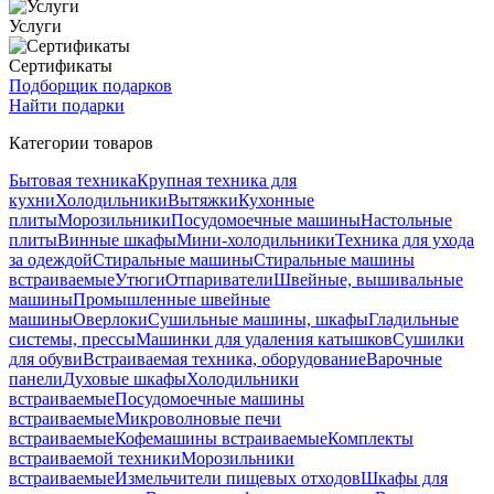
Услуги
Сертификаты
Подборщик подарков
Найти подарки
Категории товаров
Бытовая техника
Крупная техника для
кухни
Холодильники
Вытяжки
Кухонные
плиты
Морозильники
Посудомоечные машины
Настольные
плиты
Винные шкафы
Мини-холодильники
Техника для ухода
за одеждой
Стиральные машины
Стиральные машины
встраиваемые
Утюги
Отпариватели
Швейные, вышивальные
машины
Промышленные швейные
машины
Оверлоки
Сушильные машины, шкафы
Гладильные
системы, прессы
Машинки для удаления катышков
Сушилки
для обуви
Встраиваемая техника, оборудование
Варочные
панели
Духовые шкафы
Холодильники
встраиваемые
Посудомоечные машины
встраиваемые
Микроволновые печи
встраиваемые
Кофемашины встраиваемые
Комплекты
встраиваемой техники
Морозильники
встраиваемые
Измельчители пищевых отходов
Шкафы для