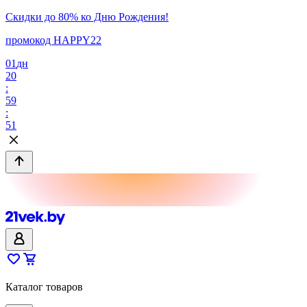
Скидки до 80% ко Дню Рождения!
промокод HAPPY22
01
дн
20
:
59
:
51
Каталог товаров