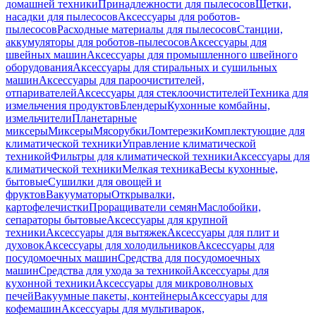
домашней техники
Принадлежности для пылесосов
Щетки,
насадки для пылесосов
Аксессуары для роботов-
пылесосов
Расходные материалы для пылесосов
Станции,
аккумуляторы для роботов-пылесосов
Аксессуары для
швейных машин
Аксессуары для промышленного швейного
оборудования
Аксессуары для стиральных и сушильных
машин
Аксессуары для пароочистителей,
отпаривателей
Аксессуары для стеклоочистителей
Техника для
измельчения продуктов
Блендеры
Кухонные комбайны,
измельчители
Планетарные
миксеры
Миксеры
Мясорубки
Ломтерезки
Комплектующие для
климатической техники
Управление климатической
техникой
Фильтры для климатической техники
Аксессуары для
климатической техники
Мелкая техника
Весы кухонные,
бытовые
Сушилки для овощей и
фруктов
Вакууматоры
Открывалки,
картофелечистки
Проращиватели семян
Маслобойки,
сепараторы бытовые
Аксессуары для крупной
техники
Аксессуары для вытяжек
Аксессуары для плит и
духовок
Аксессуары для холодильников
Аксессуары для
посудомоечных машин
Средства для посудомоечных
машин
Средства для ухода за техникой
Аксессуары для
кухонной техники
Аксессуары для микроволновых
печей
Вакуумные пакеты, контейнеры
Аксессуары для
кофемашин
Аксессуары для мультиварок,