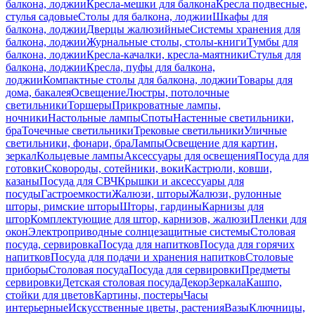
балкона, лоджии
Кресла-мешки для балкона
Кресла подвесные,
стулья садовые
Столы для балкона, лоджии
Шкафы для
балкона, лоджии
Дверцы жалюзийные
Системы хранения для
балкона, лоджии
Журнальные столы, столы-книги
Тумбы для
балкона, лоджии
Кресла-качалки, кресла-маятники
Стулья для
балкона, лоджии
Кресла, пуфы для балкона,
лоджии
Компактные столы для балкона, лоджии
Товары для
дома, бакалея
Освещение
Люстры, потолочные
светильники
Торшеры
Прикроватные лампы,
ночники
Настольные лампы
Споты
Настенные светильники,
бра
Точечные светильники
Трековые светильники
Уличные
светильники, фонари, бра
Лампы
Освещение для картин,
зеркал
Кольцевые лампы
Аксессуары для освещения
Посуда для
готовки
Сковороды, сотейники, воки
Кастрюли, ковши,
казаны
Посуда для СВЧ
Крышки и аксессуары для
посуды
Гастроемкости
Жалюзи, шторы
Жалюзи, рулонные
шторы, римские шторы
Шторы, гардины
Карнизы для
штор
Комплектующие для штор, карнизов, жалюзи
Пленки для
окон
Электроприводные солнцезащитные системы
Столовая
посуда, сервировка
Посуда для напитков
Посуда для горячих
напитков
Посуда для подачи и хранения напитков
Столовые
приборы
Столовая посуда
Посуда для сервировки
Предметы
сервировки
Детская столовая посуда
Декор
Зеркала
Кашпо,
стойки для цветов
Картины, постеры
Часы
интерьерные
Искусственные цветы, растения
Вазы
Ключницы,