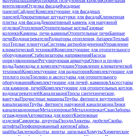
материалы
Шифер
Профнастил
Рулонная кровля
Кровельная
вентиляция
Отделка фасада
Фасадные
панели
Сайдинг
Комплектующие для фасадных
панелей
Декоративные штукатурки для фасада
Клинкерная
плитка для фасада
Декоративный камень для наружной
отделки
Отопление
Отопительные котлы
Газовые
колонки
Камины, печи-камины
Отопительные печи
Банные
печи
Водонагреватели
Радиаторы отопления, батареи
Теплый
пол
Теплые плинтусы
Системы антиобледенения
Управление
климатической техникой
Комплектующие для отопительного
оборудования
Стабилизаторы напряжения
Насосы
циркуляционные
Регулирующая арматура
Отвод и подвод
воды
Дымоходы и комплектующие
Управление климатической
техникой
Комплектующие для радиаторов
Комплектующие для
теплого пола
Топливо и аксессуары для отопительного
оборудования
Комплектующие для печей, каминов
Аксессуары
для каминов, печей
Комплектующие для отопительных котлов,
водонагревателей
Канализация
Тросы сантехнические,
вантузы
Прочистные машины
Трубы, фитинги внутренней
канализации
Трубы, фитинги наружной канализации
Люки
канализационные
Металлопрокат
Металлопрокат
Сваи
Заборы,
ограждения
Автоматика для ворот
Крепежные
изделия
Саморезы, шурупы
Гвозди
Анкеры, дюбели
Скобы,
штифты
Перфорированный крепеж
Гайки,
шайбы
Заклепки
Болты, винты, шпильки
Хомуты
Химические