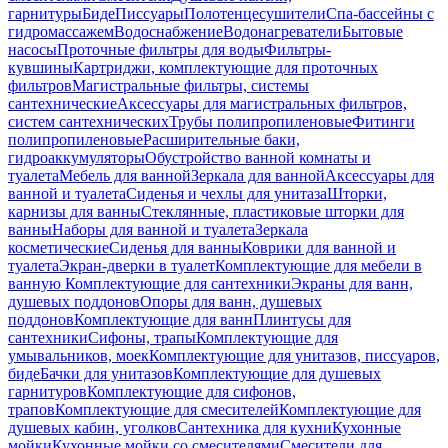
гарнитуры
Биде
Писсуары
Полотенцесушители
Спа-бассейны с
гидромассажем
Водоснабжение
Водонагреватели
Бытовые
насосы
Проточные фильтры для воды
Фильтры-
кувшины
Картриджи, комплектующие для проточных
фильтров
Магистральные фильтры, системы
сантехнические
Аксессуары для магистральных фильтров,
систем сантехнических
Трубы полипропиленовые
Фитинги
полипропиленовые
Расширительные баки,
гидроаккумуляторы
Обустройство ванной комнаты и
туалета
Мебель для ванной
Зеркала для ванной
Аксессуары для
ванной и туалета
Сиденья и чехлы для унитаза
Шторки,
карнизы для ванны
Стеклянные, пластиковые шторки для
ванны
Наборы для ванной и туалета
Зеркала
косметические
Сиденья для ванны
Коврики для ванной и
туалета
Экран-дверки в туалет
Комплектующие для мебели в
ванную
Комплектующие для сантехники
Экраны для ванн,
душевых поддонов
Опоры для ванн, душевых
поддонов
Комплектующие для ванн
Плинтусы для
сантехники
Сифоны, трапы
Комплектующие для
умывальников, моек
Комплектующие для унитазов, писсуаров,
биде
Бачки для унитазов
Комплектующие для душевых
гарнитуров
Комплектующие для сифонов,
трапов
Комплектующие для смесителей
Комплектующие для
душевых кабин, уголков
Сантехника для кухни
Кухонные
мойки
Кухонные мойки со смесителями
Смесители для