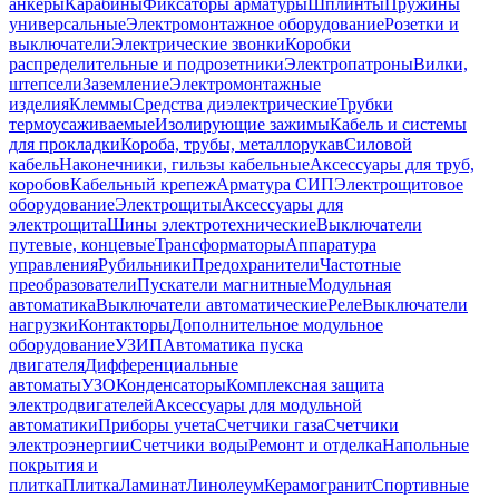
анкеры
Карабины
Фиксаторы арматуры
Шплинты
Пружины
универсальные
Электромонтажное оборудование
Розетки и
выключатели
Электрические звонки
Коробки
распределительные и подрозетники
Электропатроны
Вилки,
штепсели
Заземление
Электромонтажные
изделия
Клеммы
Средства диэлектрические
Трубки
термоусаживаемые
Изолирующие зажимы
Кабель и системы
для прокладки
Короба, трубы, металлорукав
Силовой
кабель
Наконечники, гильзы кабельные
Аксессуары для труб,
коробов
Кабельный крепеж
Арматура СИП
Электрощитовое
оборудование
Электрощиты
Аксессуары для
электрощита
Шины электротехнические
Выключатели
путевые, концевые
Трансформаторы
Аппаратура
управления
Рубильники
Предохранители
Частотные
преобразователи
Пускатели магнитные
Модульная
автоматика
Выключатели автоматические
Реле
Выключатели
нагрузки
Контакторы
Дополнительное модульное
оборудование
УЗИП
Автоматика пуска
двигателя
Дифференциальные
автоматы
УЗО
Конденсаторы
Комплексная защита
электродвигателей
Аксессуары для модульной
автоматики
Приборы учета
Счетчики газа
Счетчики
электроэнергии
Счетчики воды
Ремонт и отделка
Напольные
покрытия и
плитка
Плитка
Ламинат
Линолеум
Керамогранит
Спортивные