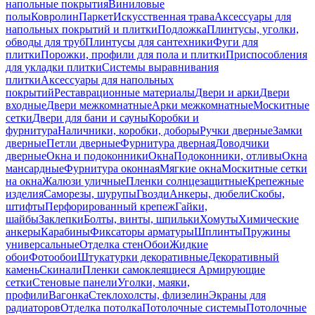
напольные покрытия
Виниловые
полы
Ковролин
Паркет
Искусственная трава
Аксессуары для
напольных покрытий и плитки
Подложка
Плинтусы, уголки,
обводы для труб
Плинтусы для сантехники
Фуги для
плитки
Порожки, профили для пола и плитки
Приспособления
для укладки плитки
Системы выравнивания
плитки
Аксессуары для напольных
покрытий
Реставрационные материалы
Двери и арки
Двери
входные
Двери межкомнатные
Арки межкомнатные
Москитные
сетки
Двери для бани и сауны
Коробки и
фурнитура
Наличники, коробки, доборы
Ручки дверные
Замки
дверные
Петли дверные
Фурнитура дверная
Доводчики
дверные
Окна и подоконники
Окна
Подоконники, отливы
Окна
мансардные
Фурнитура оконная
Мягкие окна
Москитные сетки
на окна
Жалюзи уличные
Пленки солнцезащитные
Крепежные
изделия
Саморезы, шурупы
Гвозди
Анкеры, дюбели
Скобы,
штифты
Перфорированный крепеж
Гайки,
шайбы
Заклепки
Болты, винты, шпильки
Хомуты
Химические
анкеры
Карабины
Фиксаторы арматуры
Шплинты
Пружины
универсальные
Отделка стен
Обои
Жидкие
обои
Фотообои
Штукатурки декоративные
Декоративный
камень
Скинали
Пленки самоклеящиеся
Армирующие
сетки
Стеновые панели
Уголки, маяки,
профили
Вагонка
Стеклохолсты, флизелин
Экраны для
радиаторов
Отделка потолка
Потолочные системы
Потолочные