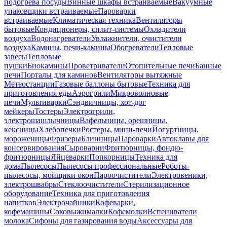
подогрева посуды
Винные шкафы встраиваемые
Вакуумные
упаковщики встраиваемые
Пароварки
встраиваемые
Климатическая техника
Вентиляторы
бытовые
Кондиционеры, сплит-системы
Охладители
воздуха
Водонагреватели
Увлажнители, очистители
воздуха
Камины, печи-камины
Обогреватели
Тепловые
завесы
Тепловые
пушки
Биокамины
Проветриватели
Отопительные печи
Банные
печи
Порталы для каминов
Вентиляторы вытяжные
Метеостанции
Газовые баллоны бытовые
Техника для
приготовления еды
Аэрогрили
Микроволновые
печи
Мультиварки
Сэндвичницы, хот-дог
мейкеры
Тостеры
Электрогрили,
электрошашлычницы
Вафельницы, орешницы,
кексницы
Хлебопечки
Ростеры, мини-печи
Йогуртницы,
мороженицы
Фризеры
Блинницы
Пароварки
Автоклавы для
консервирования
Сыроварни
Фритюрницы, фондю-
фритюрницы
Яйцеварки
Попкорницы
Техника для
дома
Пылесосы
Пылесосы профессиональные
Роботы-
пылесосы, мойщики окон
Пароочистители
Электровеники,
электрошвабры
Стеклоочистители
Стерилизационное
оборудование
Техника для приготовления
напитков
Электрочайники
Кофеварки,
кофемашины
Соковыжималки
Кофемолки
Вспениватели
молока
Сифоны для газирования воды
Аксессуары для