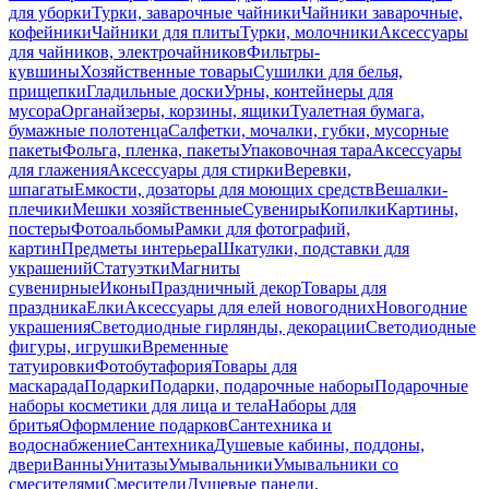
для уборки
Турки, заварочные чайники
Чайники заварочные,
кофейники
Чайники для плиты
Турки, молочники
Аксессуары
для чайников, электрочайников
Фильтры-
кувшины
Хозяйственные товары
Сушилки для белья,
прищепки
Гладильные доски
Урны, контейнеры для
мусора
Органайзеры, корзины, ящики
Туалетная бумага,
бумажные полотенца
Салфетки, мочалки, губки, мусорные
пакеты
Фольга, пленка, пакеты
Упаковочная тара
Аксессуары
для глажения
Аксессуары для стирки
Веревки,
шпагаты
Емкости, дозаторы для моющих средств
Вешалки-
плечики
Мешки хозяйственные
Сувениры
Копилки
Картины,
постеры
Фотоальбомы
Рамки для фотографий,
картин
Предметы интерьера
Шкатулки, подставки для
украшений
Статуэтки
Магниты
сувенирные
Иконы
Праздничный декор
Товары для
праздника
Елки
Аксессуары для елей новогодних
Новогодние
украшения
Светодиодные гирлянды, декорации
Светодиодные
фигуры, игрушки
Временные
татуировки
Фотобутафория
Товары для
маскарада
Подарки
Подарки, подарочные наборы
Подарочные
наборы косметики для лица и тела
Наборы для
бритья
Оформление подарков
Сантехника и
водоснабжение
Сантехника
Душевые кабины, поддоны,
двери
Ванны
Унитазы
Умывальники
Умывальники со
смесителями
Смесители
Душевые панели,