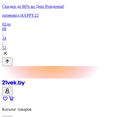
Скидки до 80% ко Дню Рождения!
промокод HAPPY22
02
дн
08
:
34
:
52
Каталог товаров