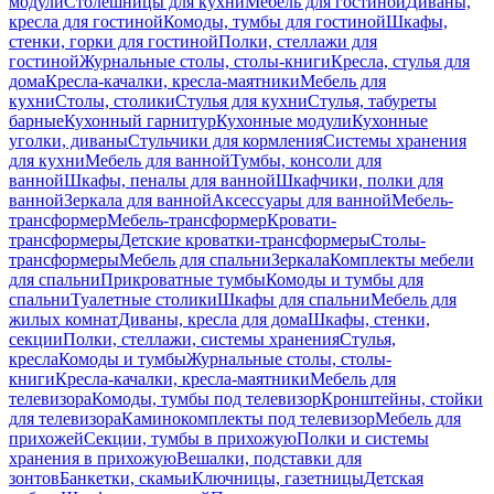
модули
Столешницы для кухни
Мебель для гостиной
Диваны,
кресла для гостиной
Комоды, тумбы для гостиной
Шкафы,
стенки, горки для гостиной
Полки, стеллажи для
гостиной
Журнальные столы, столы-книги
Кресла, стулья для
дома
Кресла-качалки, кресла-маятники
Мебель для
кухни
Столы, столики
Стулья для кухни
Стулья, табуреты
барные
Кухонный гарнитур
Кухонные модули
Кухонные
уголки, диваны
Стульчики для кормления
Системы хранения
для кухни
Мебель для ванной
Тумбы, консоли для
ванной
Шкафы, пеналы для ванной
Шкафчики, полки для
ванной
Зеркала для ванной
Аксессуары для ванной
Мебель-
трансформер
Мебель-трансформер
Кровати-
трансформеры
Детские кроватки-трансформеры
Столы-
трансформеры
Мебель для спальни
Зеркала
Комплекты мебели
для спальни
Прикроватные тумбы
Комоды и тумбы для
спальни
Туалетные столики
Шкафы для спальни
Мебель для
жилых комнат
Диваны, кресла для дома
Шкафы, стенки,
секции
Полки, стеллажи, системы хранения
Стулья,
кресла
Комоды и тумбы
Журнальные столы, столы-
книги
Кресла-качалки, кресла-маятники
Мебель для
телевизора
Комоды, тумбы под телевизор
Кронштейны, стойки
для телевизора
Каминокомплекты под телевизор
Мебель для
прихожей
Секции, тумбы в прихожую
Полки и системы
хранения в прихожую
Вешалки, подставки для
зонтов
Банкетки, скамьи
Ключницы, газетницы
Детская