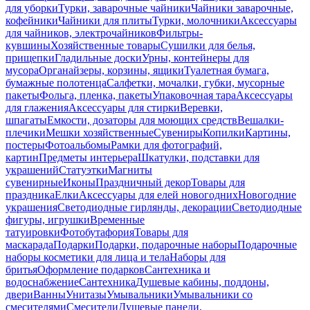
для уборки
Турки, заварочные чайники
Чайники заварочные,
кофейники
Чайники для плиты
Турки, молочники
Аксессуары
для чайников, электрочайников
Фильтры-
кувшины
Хозяйственные товары
Сушилки для белья,
прищепки
Гладильные доски
Урны, контейнеры для
мусора
Органайзеры, корзины, ящики
Туалетная бумага,
бумажные полотенца
Салфетки, мочалки, губки, мусорные
пакеты
Фольга, пленка, пакеты
Упаковочная тара
Аксессуары
для глажения
Аксессуары для стирки
Веревки,
шпагаты
Емкости, дозаторы для моющих средств
Вешалки-
плечики
Мешки хозяйственные
Сувениры
Копилки
Картины,
постеры
Фотоальбомы
Рамки для фотографий,
картин
Предметы интерьера
Шкатулки, подставки для
украшений
Статуэтки
Магниты
сувенирные
Иконы
Праздничный декор
Товары для
праздника
Елки
Аксессуары для елей новогодних
Новогодние
украшения
Светодиодные гирлянды, декорации
Светодиодные
фигуры, игрушки
Временные
татуировки
Фотобутафория
Товары для
маскарада
Подарки
Подарки, подарочные наборы
Подарочные
наборы косметики для лица и тела
Наборы для
бритья
Оформление подарков
Сантехника и
водоснабжение
Сантехника
Душевые кабины, поддоны,
двери
Ванны
Унитазы
Умывальники
Умывальники со
смесителями
Смесители
Душевые панели,