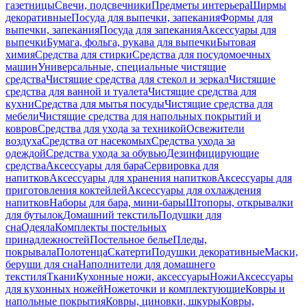
газетницы
Свечи, подсвечники
Предметы интерьера
Ширмы
декоративные
Посуда для выпечки, запекания
Формы для
выпечки, запекания
Посуда для запекания
Аксессуары для
выпечки
Бумага, фольга, рукава для выпечки
Бытовая
химия
Средства для стирки
Средства для посудомоечных
машин
Универсальные, специальные чистящие
средства
Чистящие средства для стекол и зеркал
Чистящие
средства для ванной и туалета
Чистящие средства для
кухни
Средства для мытья посуды
Чистящие средства для
мебели
Чистящие средства для напольных покрытий и
ковров
Средства для ухода за техникой
Освежители
воздуха
Средства от насекомых
Средства ухода за
одеждой
Средства ухода за обувью
Дезинфицирующие
средства
Аксессуары для бара
Сервировка для
напитков
Аксессуары для хранения напитков
Аксессуары для
приготовления коктейлей
Аксессуары для охлаждения
напитков
Наборы для бара, мини-бары
Штопоры, открывалки
для бутылок
Домашний текстиль
Подушки для
сна
Одеяла
Комплекты постельных
принадлежностей
Постельное белье
Пледы,
покрывала
Полотенца
Скатерти
Подушки декоративные
Маски,
беруши для сна
Наполнители для домашнего
текстиля
Ткани
Кухонные ножи, аксессуары
Ножи
Аксессуары
для кухонных ножей
Ножеточки и комплектующие
Ковры и
напольные покрытия
Ковры, циновки, шкуры
Ковры,