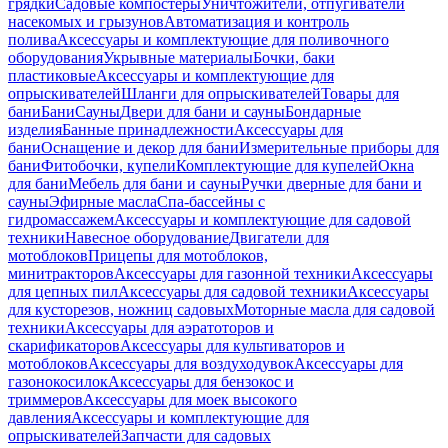
грядки
Садовые компостеры
Уничтожители, отпугиватели
насекомых и грызунов
Автоматизация и контроль
полива
Аксессуары и комплектующие для поливочного
оборудования
Укрывные материалы
Бочки, баки
пластиковые
Аксессуары и комплектующие для
опрыскивателей
Шланги для опрыскивателей
Товары для
бани
Бани
Сауны
Двери для бани и сауны
Бондарные
изделия
Банные принадлежности
Аксессуары для
бани
Оснащение и декор для бани
Измерительные приборы для
бани
Фитобочки, купели
Комплектующие для купелей
Окна
для бани
Мебель для бани и сауны
Ручки дверные для бани и
сауны
Эфирные масла
Спа-бассейны с
гидромассажем
Аксессуары и комплектующие для садовой
техники
Навесное оборудование
Двигатели для
мотоблоков
Прицепы для мотоблоков,
минитракторов
Аксессуары для газонной техники
Аксессуары
для цепных пил
Аксессуары для садовой техники
Аксессуары
для кусторезов, ножниц садовых
Моторные масла для садовой
техники
Аксессуары для аэратоторов и
скарификаторов
Аксессуары для культиваторов и
мотоблоков
Аксессуары для воздуходувок
Аксессуары для
газонокосилок
Аксессуары для бензокос и
триммеров
Аксессуары для моек высокого
давления
Аксессуары и комплектующие для
опрыскивателей
Запчасти для садовых