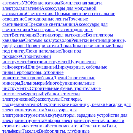
автоматы
УЗО
Конденсаторы
Комплексная защита
электродвигателей
Аксессуары для модульной
автоматики
Светотехника
Промышленное и сигнальное
освещение
Светодиодные ленты
Точечные
светильники
Трековые светильники
Аксессуары для
светотехники
Аксессуары для светодиодных
лент
Вентиляция
Вентиляторы вытяжные
Вентиляторы
канальные
Системы воздуховодов
Решетки вентиляционные,
диффузоры
Проветриватели
Люки
Люки ревизионные
Люки
под плитку
Люки напольные
Люки под
покраску
Строительный
инструмент
Электроинструмент
Шуруповерты,
гайковерты
Шлифмашины
Циркулярные, сабельные
пилы
Перфораторы, отбойные
молотки
Электролобзики
Дрели
Строительные
миксеры
Дальномеры
Многофункциональные
инструменты
Строительные фены
Строительные
пистолеты
Фрезеры
Рубанки, стамески
электрические
Краскопульты
Степлеры,
гвоздезабиватели
Электрические ножницы, резаки
Насадки для
электроинструмента
Аксессуары для
электроинструмента
Аккумуляторы, зарядные устройства для
электроинструмента
Наборы электроинструмента
Силовая и
строительная техника
Бетоносмесители
Генераторы
Тали,
тельферы
Такелаж
Виброплиты, глубинные