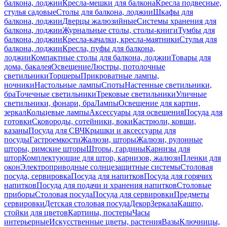
балкона, лоджии
Кресла-мешки для балкона
Кресла подвесные,
стулья садовые
Столы для балкона, лоджии
Шкафы для
балкона, лоджии
Дверцы жалюзийные
Системы хранения для
балкона, лоджии
Журнальные столы, столы-книги
Тумбы для
балкона, лоджии
Кресла-качалки, кресла-маятники
Стулья для
балкона, лоджии
Кресла, пуфы для балкона,
лоджии
Компактные столы для балкона, лоджии
Товары для
дома, бакалея
Освещение
Люстры, потолочные
светильники
Торшеры
Прикроватные лампы,
ночники
Настольные лампы
Споты
Настенные светильники,
бра
Точечные светильники
Трековые светильники
Уличные
светильники, фонари, бра
Лампы
Освещение для картин,
зеркал
Кольцевые лампы
Аксессуары для освещения
Посуда для
готовки
Сковороды, сотейники, воки
Кастрюли, ковши,
казаны
Посуда для СВЧ
Крышки и аксессуары для
посуды
Гастроемкости
Жалюзи, шторы
Жалюзи, рулонные
шторы, римские шторы
Шторы, гардины
Карнизы для
штор
Комплектующие для штор, карнизов, жалюзи
Пленки для
окон
Электроприводные солнцезащитные системы
Столовая
посуда, сервировка
Посуда для напитков
Посуда для горячих
напитков
Посуда для подачи и хранения напитков
Столовые
приборы
Столовая посуда
Посуда для сервировки
Предметы
сервировки
Детская столовая посуда
Декор
Зеркала
Кашпо,
стойки для цветов
Картины, постеры
Часы
интерьерные
Искусственные цветы, растения
Вазы
Ключницы,