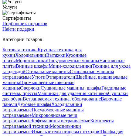
Услуги
Сертификаты
Подборщик подарков
Найти подарки
Категории товаров
Бытовая техника
Крупная техника для
кухни
Холодильники
Вытяжки
Кухонные
плиты
Морозильники
Посудомоечные машины
Настольные
плиты
Винные шкафы
Мини-холодильники
Техника для ухода
за одеждой
Стиральные машины
Стиральные машины
встраиваемые
Утюги
Отпариватели
Швейные, вышивальные
машины
Промышленные швейные
машины
Оверлоки
Сушильные машины, шкафы
Гладильные
системы, прессы
Машинки для удаления катышков
Сушилки
для обуви
Встраиваемая техника, оборудование
Варочные
панели
Духовые шкафы
Холодильники
встраиваемые
Посудомоечные машины
встраиваемые
Микроволновые печи
встраиваемые
Кофемашины встраиваемые
Комплекты
встраиваемой техники
Морозильники
встраиваемые
Измельчители пищевых отходов
Шкафы для