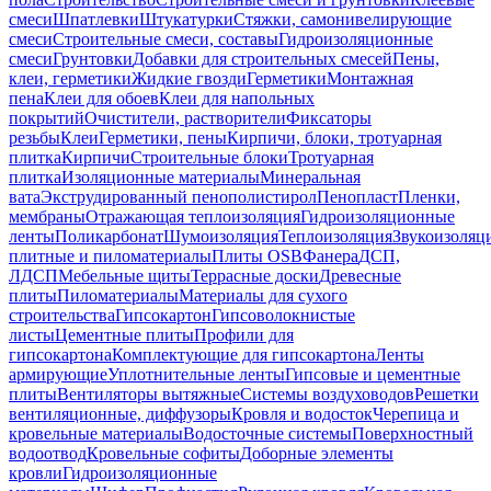
смеси
Шпатлевки
Штукатурки
Стяжки, самонивелирующие
смеси
Строительные смеси, составы
Гидроизоляционные
смеси
Грунтовки
Добавки для строительных смесей
Пены,
клеи, герметики
Жидкие гвозди
Герметики
Монтажная
пена
Клеи для обоев
Клеи для напольных
покрытий
Очистители, растворители
Фиксаторы
резьбы
Клеи
Герметики, пены
Кирпичи, блоки, тротуарная
плитка
Кирпичи
Строительные блоки
Тротуарная
плитка
Изоляционные материалы
Минеральная
вата
Экструдированный пенополистирол
Пенопласт
Пленки,
мембраны
Отражающая теплоизоляция
Гидроизоляционные
ленты
Поликарбонат
Шумоизоляция
Теплоизоляция
Звукоизоляц
плитные и пиломатериалы
Плиты OSB
Фанера
ДСП,
ЛДСП
Мебельные щиты
Террасные доски
Древесные
плиты
Пиломатериалы
Материалы для сухого
строительства
Гипсокартон
Гипсоволокнистые
листы
Цементные плиты
Профили для
гипсокартона
Комплектующие для гипсокартона
Ленты
армирующие
Уплотнительные ленты
Гипсовые и цементные
плиты
Вентиляторы вытяжные
Системы воздуховодов
Решетки
вентиляционные, диффузоры
Кровля и водосток
Черепица и
кровельные материалы
Водосточные системы
Поверхностный
водоотвод
Кровельные софиты
Доборные элементы
кровли
Гидроизоляционные