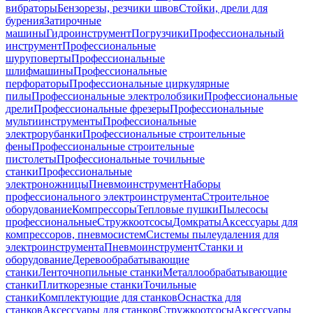
вибраторы
Бензорезы, резчики швов
Стойки, дрели для
бурения
Затирочные
машины
Гидроинструмент
Погрузчики
Профессиональный
инструмент
Профессиональные
шуруповерты
Профессиональные
шлифмашины
Профессиональные
перфораторы
Профессиональные циркулярные
пилы
Профессиональные электролобзики
Профессиональные
дрели
Профессиональные фрезеры
Профессиональные
мультиинструменты
Профессиональные
электрорубанки
Профессиональные строительные
фены
Профессиональные строительные
пистолеты
Профессиональные точильные
станки
Профессиональные
электроножницы
Пневмоинструмент
Наборы
профессионального электроинструмента
Строительное
оборудование
Компрессоры
Тепловые пушки
Пылесосы
профессиональные
Стружкоотсосы
Домкраты
Аксессуары для
компрессоров, пневмосистем
Системы пылеудаления для
электроинструмента
Пневмоинструмент
Станки и
оборудование
Деревообрабатывающие
станки
Ленточнопильные станки
Металлообрабатывающие
станки
Плиткорезные станки
Точильные
станки
Комплектующие для станков
Оснастка для
станков
Аксессуары для станков
Стружкоотсосы
Аксессуары