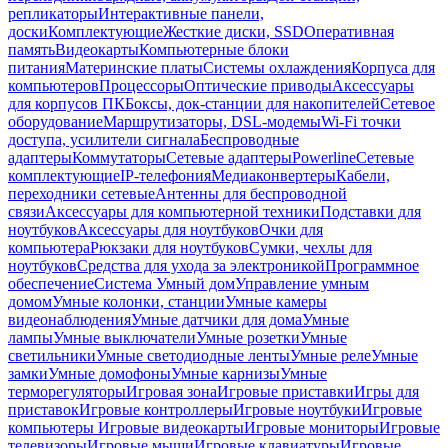
репликаторы
Интерактивные панели,
доски
Комплектующие
Жесткие диски, SSD
Оперативная
память
Видеокарты
Компьютерные блоки
питания
Материнские платы
Системы охлаждения
Корпуса для
компьютеров
Процессоры
Оптические приводы
Аксессуары
для корпусов ПК
Боксы, док-станции для накопителей
Сетевое
оборудование
Маршрутизаторы, DSL-модемы
Wi-Fi точки
доступа, усилители сигнала
Беспроводные
адаптеры
Коммутаторы
Сетевые адаптеры
Powerline
Сетевые
комплектующие
IP-телефония
Медиаконвертеры
Кабели,
переходники сетевые
Антенны для беспроводной
связи
Аксессуары для компьютерной техники
Подставки для
ноутбуков
Аксессуары для ноутбуков
Очки для
компьютера
Рюкзаки для ноутбуков
Сумки, чехлы для
ноутбуков
Средства для ухода за электроникой
Программное
обеспечение
Система Умный дом
Управление умным
домом
Умные колонки, станции
Умные камеры
видеонаблюдения
Умные датчики для дома
Умные
лампы
Умные выключатели
Умные розетки
Умные
светильники
Умные светодиодные ленты
Умные реле
Умные
замки
Умные домофоны
Умные карнизы
Умные
терморегуляторы
Игровая зона
Игровые приставки
Игры для
приставок
Игровые контроллеры
Игровые ноутбуки
Игровые
компьютеры
Игровые видеокарты
Игровые мониторы
Игровые
телевизоры
Игровые мыши
Игровые клавиатуры
Игровые