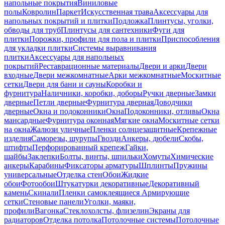
напольные покрытия
Виниловые
полы
Ковролин
Паркет
Искусственная трава
Аксессуары для
напольных покрытий и плитки
Подложка
Плинтусы, уголки,
обводы для труб
Плинтусы для сантехники
Фуги для
плитки
Порожки, профили для пола и плитки
Приспособления
для укладки плитки
Системы выравнивания
плитки
Аксессуары для напольных
покрытий
Реставрационные материалы
Двери и арки
Двери
входные
Двери межкомнатные
Арки межкомнатные
Москитные
сетки
Двери для бани и сауны
Коробки и
фурнитура
Наличники, коробки, доборы
Ручки дверные
Замки
дверные
Петли дверные
Фурнитура дверная
Доводчики
дверные
Окна и подоконники
Окна
Подоконники, отливы
Окна
мансардные
Фурнитура оконная
Мягкие окна
Москитные сетки
на окна
Жалюзи уличные
Пленки солнцезащитные
Крепежные
изделия
Саморезы, шурупы
Гвозди
Анкеры, дюбели
Скобы,
штифты
Перфорированный крепеж
Гайки,
шайбы
Заклепки
Болты, винты, шпильки
Хомуты
Химические
анкеры
Карабины
Фиксаторы арматуры
Шплинты
Пружины
универсальные
Отделка стен
Обои
Жидкие
обои
Фотообои
Штукатурки декоративные
Декоративный
камень
Скинали
Пленки самоклеящиеся
Армирующие
сетки
Стеновые панели
Уголки, маяки,
профили
Вагонка
Стеклохолсты, флизелин
Экраны для
радиаторов
Отделка потолка
Потолочные системы
Потолочные