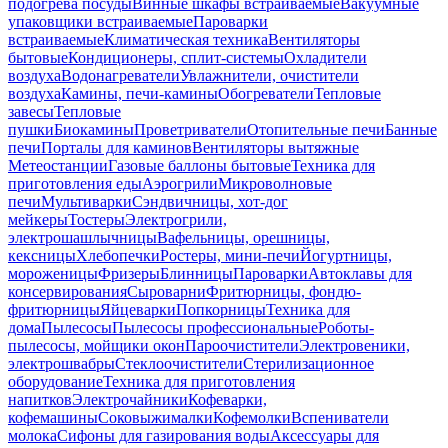
подогрева посуды
Винные шкафы встраиваемые
Вакуумные
упаковщики встраиваемые
Пароварки
встраиваемые
Климатическая техника
Вентиляторы
бытовые
Кондиционеры, сплит-системы
Охладители
воздуха
Водонагреватели
Увлажнители, очистители
воздуха
Камины, печи-камины
Обогреватели
Тепловые
завесы
Тепловые
пушки
Биокамины
Проветриватели
Отопительные печи
Банные
печи
Порталы для каминов
Вентиляторы вытяжные
Метеостанции
Газовые баллоны бытовые
Техника для
приготовления еды
Аэрогрили
Микроволновые
печи
Мультиварки
Сэндвичницы, хот-дог
мейкеры
Тостеры
Электрогрили,
электрошашлычницы
Вафельницы, орешницы,
кексницы
Хлебопечки
Ростеры, мини-печи
Йогуртницы,
мороженицы
Фризеры
Блинницы
Пароварки
Автоклавы для
консервирования
Сыроварни
Фритюрницы, фондю-
фритюрницы
Яйцеварки
Попкорницы
Техника для
дома
Пылесосы
Пылесосы профессиональные
Роботы-
пылесосы, мойщики окон
Пароочистители
Электровеники,
электрошвабры
Стеклоочистители
Стерилизационное
оборудование
Техника для приготовления
напитков
Электрочайники
Кофеварки,
кофемашины
Соковыжималки
Кофемолки
Вспениватели
молока
Сифоны для газирования воды
Аксессуары для