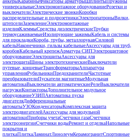
анкеры
Карабины
Фиксаторы арматуры
Шплинты
Пружины
универсальные
Электромонтажное оборудование
Розетки и
выключатели
Электрические звонки
Коробки
распределительные и подрозетники
Электропатроны
Вилки,
штепсели
Заземление
Электромонтажные
изделия
Клеммы
Средства диэлектрические
Трубки
термоусаживаемые
Изолирующие зажимы
Кабель и системы
для прокладки
Короба, трубы, металлорукав
Силовой
кабель
Наконечники, гильзы кабельные
Аксессуары для труб,
коробов
Кабельный крепеж
Арматура СИП
Электрощитовое
оборудование
Электрощиты
Аксессуары для
электрощита
Шины электротехнические
Выключатели
путевые, концевые
Трансформаторы
Аппаратура
управления
Рубильники
Предохранители
Частотные
преобразователи
Пускатели магнитные
Модульная
автоматика
Выключатели автоматические
Реле
Выключатели
нагрузки
Контакторы
Дополнительное модульное
оборудование
УЗИП
Автоматика пуска
двигателя
Дифференциальные
автоматы
УЗО
Конденсаторы
Комплексная защита
электродвигателей
Аксессуары для модульной
автоматики
Приборы учета
Счетчики газа
Счетчики
электроэнергии
Счетчики воды
Ремонт и отделка
Напольные
покрытия и
плитка
Плитка
Ламинат
Линолеум
Керамогранит
Спортивные