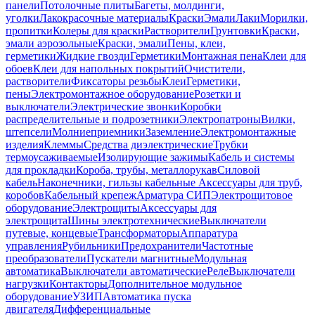
панели
Потолочные плиты
Багеты, молдинги,
уголки
Лакокрасочные материалы
Краски
Эмали
Лаки
Морилки,
пропитки
Колеры для краски
Растворители
Грунтовки
Краски,
эмали аэрозольные
Краски, эмали
Пены, клеи,
герметики
Жидкие гвозди
Герметики
Монтажная пена
Клеи для
обоев
Клеи для напольных покрытий
Очистители,
растворители
Фиксаторы резьбы
Клеи
Герметики,
пены
Электромонтажное оборудование
Розетки и
выключатели
Электрические звонки
Коробки
распределительные и подрозетники
Электропатроны
Вилки,
штепсели
Молниеприемники
Заземление
Электромонтажные
изделия
Клеммы
Средства диэлектрические
Трубки
термоусаживаемые
Изолирующие зажимы
Кабель и системы
для прокладки
Короба, трубы, металлорукав
Силовой
кабель
Наконечники, гильзы кабельные
Аксессуары для труб,
коробов
Кабельный крепеж
Арматура СИП
Электрощитовое
оборудование
Электрощиты
Аксессуары для
электрощита
Шины электротехнические
Выключатели
путевые, концевые
Трансформаторы
Аппаратура
управления
Рубильники
Предохранители
Частотные
преобразователи
Пускатели магнитные
Модульная
автоматика
Выключатели автоматические
Реле
Выключатели
нагрузки
Контакторы
Дополнительное модульное
оборудование
УЗИП
Автоматика пуска
двигателя
Дифференциальные