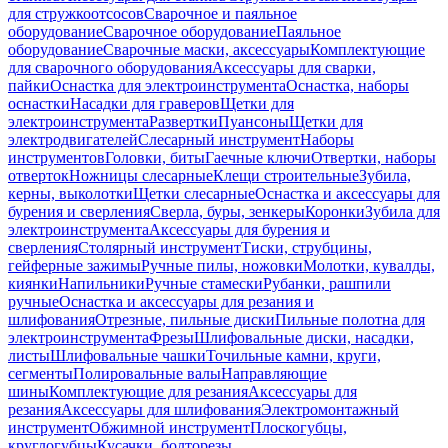
для стружкоотсосов
Сварочное и паяльное
оборудование
Сварочное оборудование
Паяльное
оборудование
Сварочные маски, аксессуары
Комплектующие
для сварочного оборудования
Аксессуары для сварки,
пайки
Оснастка для электроинструмента
Оснастка, наборы
оснастки
Насадки для граверов
Щетки для
электроинструмента
Развертки
Пуансоны
Щетки для
электродвигателей
Слесарный инструмент
Наборы
инструментов
Головки, биты
Гаечные ключи
Отвертки, наборы
отверток
Ножницы слесарные
Клещи строительные
Зубила,
керны, выколотки
Щетки слесарные
Оснастка и аксессуары для
бурения и сверления
Сверла, буры, зенкеры
Коронки
Зубила для
электроинструмента
Аксессуары для бурения и
сверления
Столярный инструмент
Тиски, струбцины,
гейферные зажимы
Ручные пилы, ножовки
Молотки, кувалды,
киянки
Напильники
Ручные стамески
Рубанки, рашпили
ручные
Оснастка и аксессуары для резания и
шлифования
Отрезные, пильные диски
Пильные полотна для
электроинструмента
Фрезы
Шлифовальные диски, насадки,
листы
Шлифовальные чашки
Точильные камни, круги,
сегменты
Полировальные валы
Направляющие
шины
Комплектующие для резания
Аксессуары для
резания
Аксессуары для шлифования
Электромонтажный
инструмент
Обжимной инструмент
Плоскогубцы,
круглогубцы
Кусачки, болторезы,