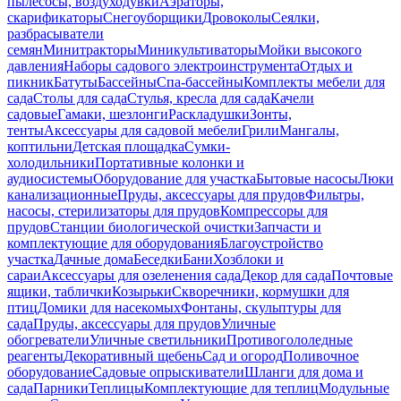
пылесосы, воздуходувки
Аэраторы,
скарификаторы
Снегоуборщики
Дровоколы
Сеялки,
разбрасыватели
семян
Минитракторы
Миникультиваторы
Мойки высокого
давления
Наборы садового электроинструмента
Отдых и
пикник
Батуты
Бассейны
Спа-бассейны
Комплекты мебели для
сада
Столы для сада
Стулья, кресла для сада
Качели
садовые
Гамаки, шезлонги
Раскладушки
Зонты,
тенты
Аксессуары для садовой мебели
Грили
Мангалы,
коптильни
Детская площадка
Сумки-
холодильники
Портативные колонки и
аудиосистемы
Оборудование для участка
Бытовые насосы
Люки
канализационные
Пруды, аксессуары для прудов
Фильтры,
насосы, стерилизаторы для прудов
Компрессоры для
прудов
Станции биологической очистки
Запчасти и
комплектующие для оборудования
Благоустройство
участка
Дачные дома
Беседки
Бани
Хозблоки и
сараи
Аксессуары для озеленения сада
Декор для сада
Почтовые
ящики, таблички
Козырьки
Скворечники, кормушки для
птиц
Домики для насекомых
Фонтаны, скульптуры для
сада
Пруды, аксессуары для прудов
Уличные
обогреватели
Уличные светильники
Противогололедные
реагенты
Декоративный щебень
Сад и огород
Поливочное
оборудование
Садовые опрыскиватели
Шланги для дома и
сада
Парники
Теплицы
Комплектующие для теплиц
Модульные