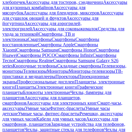
хлебопечек
Аксессуары для тостеров, сэндвичниц
Аксессуары
для кухонных комбайнов
Аксессуары для
мясорубок
Аксессуары для блендеров, миксеров
Аксессуары
для сушилок овощей и фруктов
Аксессуары для
йогуртниц
Аксессуары для аэрогрилей,
электрогрилей
Аксессуары для соковыжималок
Средства для
ухода за техникой
Смартфоны, ТВ и
электроника
Смартфоны
Смартфоны
Смартфоны
восстановленные
Смартфоны Apple
Смартфоны
Xiaomi
Смартфоны Samsung
Смартфоны Honor
Смартфоны
Huawei
Смартфоны POCO
Смартфоны Infinix
Смартфоны
Tecno
Смартфоны Realme
Смартфоны Samsung Galaxy S26
series
Кнопочные телефоны
Складные смартфоны
Телевизоры,
мониторы
Телевизоры
Мониторы
Мониторы-телевизоры
ТВ-
приставки и медиаплееры
Проекторы
Проекционные
экраны
Профессиональные дисплеи
Планшеты, электронные
книги
Планшеты
Электронные книги
Графические
планшеты
Блокноты электронные
Чехлы, бамперы для
планшетов
Аксессуары для планшетов,
смартфонов
Аксессуары для электронных книг
Смарт-часы,
аксессуары
Умные часы
Фитнес-браслеты
Умные часы
детские
Умные часы, фитнес-браслеты
Ремешки, аксессуары
для умных часов
Кабели для умных часов
Аксессуары для
смартфонов, планшетов
Зарядные устройства для телефонов,
планшетов
Чехлы, защитные стекла для телефонов
Чехлы для