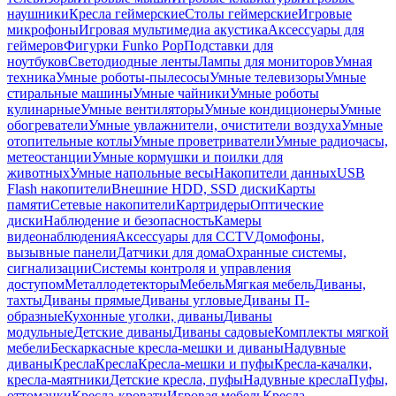
наушники
Кресла геймерские
Столы геймерские
Игровые
микрофоны
Игровая мультимедиа акустика
Аксессуары для
геймеров
Фигурки Funko Pop
Подставки для
ноутбуков
Светодиодные ленты
Лампы для мониторов
Умная
техника
Умные роботы-пылесосы
Умные телевизоры
Умные
стиральные машины
Умные чайники
Умные роботы
кулинарные
Умные вентиляторы
Умные кондиционеры
Умные
обогреватели
Умные увлажнители, очистители воздуха
Умные
отопительные котлы
Умные проветриватели
Умные радиочасы,
метеостанции
Умные кормушки и поилки для
животных
Умные напольные весы
Накопители данных
USB
Flash накопители
Внешние HDD, SSD диски
Карты
памяти
Сетевые накопители
Картридеры
Оптические
диски
Наблюдение и безопасность
Камеры
видеонаблюдения
Аксессуары для CCTV
Домофоны,
вызывные панели
Датчики для дома
Охранные системы,
сигнализации
Системы контроля и управления
доступом
Металлодетекторы
Мебель
Мягкая мебель
Диваны,
тахты
Диваны прямые
Диваны угловые
Диваны П-
образные
Кухонные уголки, диваны
Диваны
модульные
Детские диваны
Диваны садовые
Комплекты мягкой
мебели
Бескаркасные кресла-мешки и диваны
Надувные
диваны
Кресла
Кресла
Кресла-мешки и пуфы
Кресла-качалки,
кресла-маятники
Детские кресла, пуфы
Надувные кресла
Пуфы,
оттоманки
Кресла-кровати
Игровая мебель
Кресла