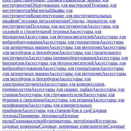
инструментов
Оборудование для мастерской
Тележки для
инструментов
Магниты
Шкафы для
инструментов
Комплектующие для инструментальных
шкафов
Стеллажи металлические
Стенды, держатели для
инструментов
Поддоны для инструментов
Аксессуары для
силовой и строительной техники
Аксессуары для
бензорезов
Аксессуары для бетоносмесителей
Аксессуары для
виброоборудования
Аксессуары для генераторов
Аксессуары
для затирочных машин
Аксессуары для мотопомп
Аксессуары
для мотобуров и бензобуров
Аксессуары для строительного
инструмента
Аксессуары пневмооборудования
Аксессуары для
бензорезов
Аксессуары для бетоносмесителей
Аксессуары для
виброоборудования
Аксессуары для генераторов
Аксессуары
для затирочных машин
Аксессуары для мотопомп
Аксессуары
для мотобуров и бензобуров
Аксессуары для
электроинструмента
Аксессуары для компрессоров,
пневмосистем
Аксессуары для сварки, пайки
Аксессуары для
станков
Аксессуары для стружкоотсосов
Аксессуары для
бурения и сверления
Аксессуары для резания
Аксессуары для
шлифования
Аксессуары для измерительных
приборов
Аксессуары для станков
Дом и сад
Садовая
техника
Триммеры, бензокосы
Цепные
пилы
Газонокосилки
Культиваторы, мотоблоки
Кусторезы,
садовые ножницы
Садовые, кормовые измельчители
Садовые