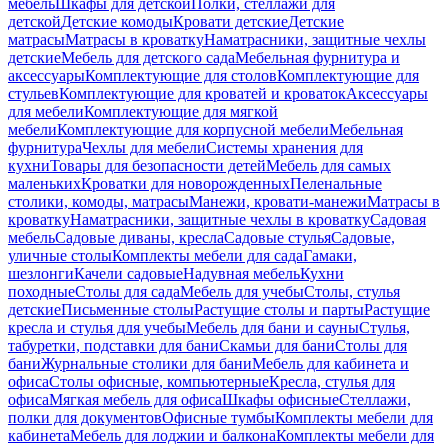
мебель
Шкафы для детской
Полки, стеллажи для
детской
Детские комоды
Кровати детские
Детские
матрасы
Матрасы в кроватку
Наматрасники, защитные чехлы
детские
Мебель для детского сада
Мебельная фурнитура и
аксессуары
Комплектующие для столов
Комплектующие для
стульев
Комплектующие для кроватей и кроваток
Аксессуары
для мебели
Комплектующие для мягкой
мебели
Комплектующие для корпусной мебели
Мебельная
фурнитура
Чехлы для мебели
Системы хранения для
кухни
Товары для безопасности детей
Мебель для самых
маленьких
Кроватки для новорожденных
Пеленальные
столики, комоды, матрасы
Манежи, кровати-манежи
Матрасы в
кроватку
Наматрасники, защитные чехлы в кроватку
Садовая
мебель
Садовые диваны, кресла
Садовые стулья
Садовые,
уличные столы
Комплекты мебели для сада
Гамаки,
шезлонги
Качели садовые
Надувная мебель
Кухни
походные
Столы для сада
Мебель для учебы
Столы, стулья
детские
Письменные столы
Растущие столы и парты
Растущие
кресла и стулья для учебы
Мебель для бани и сауны
Стулья,
табуретки, подставки для бани
Скамьи для бани
Столы для
бани
Журнальные столики для бани
Мебель для кабинета и
офиса
Столы офисные, компьютерные
Кресла, стулья для
офиса
Мягкая мебель для офиса
Шкафы офисные
Стеллажи,
полки для документов
Офисные тумбы
Комплекты мебели для
кабинета
Мебель для лоджии и балкона
Комплекты мебели для