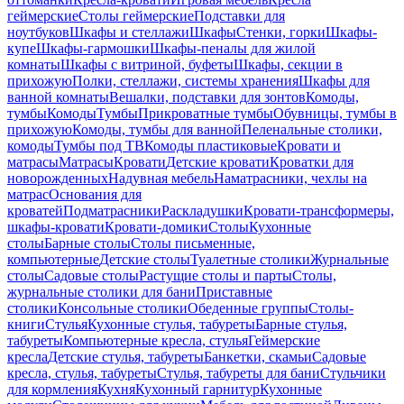
геймерские
Столы геймерские
Подставки для
ноутбуков
Шкафы и стеллажи
Шкафы
Стенки, горки
Шкафы-
купе
Шкафы-гармошки
Шкафы-пеналы для жилой
комнаты
Шкафы с витриной, буфеты
Шкафы, секции в
прихожую
Полки, стеллажи, системы хранения
Шкафы для
ванной комнаты
Вешалки, подставки для зонтов
Комоды,
тумбы
Комоды
Тумбы
Прикроватные тумбы
Обувницы, тумбы в
прихожую
Комоды, тумбы для ванной
Пеленальные столики,
комоды
Тумбы под ТВ
Комоды пластиковые
Кровати и
матрасы
Матрасы
Кровати
Детские кровати
Кроватки для
новорожденных
Надувная мебель
Наматрасники, чехлы на
матрас
Основания для
кроватей
Подматрасники
Раскладушки
Кровати-трансформеры,
шкафы-кровати
Кровати-домики
Столы
Кухонные
столы
Барные столы
Столы письменные,
компьютерные
Детские столы
Туалетные столики
Журнальные
столы
Садовые столы
Растущие столы и парты
Столы,
журнальные столики для бани
Приставные
столики
Консольные столики
Обеденные группы
Столы-
книги
Стулья
Кухонные стулья, табуреты
Барные стулья,
табуреты
Компьютерные кресла, стулья
Геймерские
кресла
Детские стулья, табуреты
Банкетки, скамьи
Садовые
кресла, стулья, табуреты
Стулья, табуреты для бани
Стульчики
для кормления
Кухня
Кухонный гарнитур
Кухонные