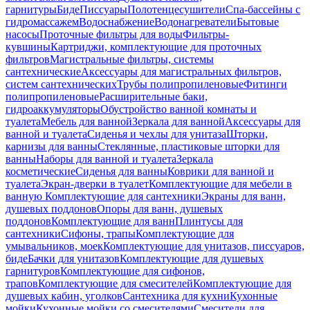
гарнитуры
Биде
Писсуары
Полотенцесушители
Спа-бассейны с
гидромассажем
Водоснабжение
Водонагреватели
Бытовые
насосы
Проточные фильтры для воды
Фильтры-
кувшины
Картриджи, комплектующие для проточных
фильтров
Магистральные фильтры, системы
сантехнические
Аксессуары для магистральных фильтров,
систем сантехнических
Трубы полипропиленовые
Фитинги
полипропиленовые
Расширительные баки,
гидроаккумуляторы
Обустройство ванной комнаты и
туалета
Мебель для ванной
Зеркала для ванной
Аксессуары для
ванной и туалета
Сиденья и чехлы для унитаза
Шторки,
карнизы для ванны
Стеклянные, пластиковые шторки для
ванны
Наборы для ванной и туалета
Зеркала
косметические
Сиденья для ванны
Коврики для ванной и
туалета
Экран-дверки в туалет
Комплектующие для мебели в
ванную
Комплектующие для сантехники
Экраны для ванн,
душевых поддонов
Опоры для ванн, душевых
поддонов
Комплектующие для ванн
Плинтусы для
сантехники
Сифоны, трапы
Комплектующие для
умывальников, моек
Комплектующие для унитазов, писсуаров,
биде
Бачки для унитазов
Комплектующие для душевых
гарнитуров
Комплектующие для сифонов,
трапов
Комплектующие для смесителей
Комплектующие для
душевых кабин, уголков
Сантехника для кухни
Кухонные
мойки
Кухонные мойки со смесителями
Смесители для