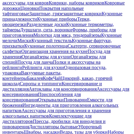
аксессуары для ковров
Коврики, наборы ковриков
Ковровые
дорожки
Циновки
Покрытия напольные
тафтинговые
Защитные, грязезащитные коврики
Кухонные
принадлежности
Кухонные приборы
Терки,
овощерезки
Разделочные доски
Кухонные термометры,
таймеры
Дуршлаги, сита, воронки
Формы, приборы для
приготовления
Молотки для мяса, тендерайзеры
Кухонные
мелочи
Миски
Кухонный текстиль
Кухонные фартуки,
прихватки
Кухонные полотенца
Скатерти, сервировочные
салфетки
Организация хранения на кухне
Посуда для
хранения
Органайзеры для кухни
Органайзеры для
специй
Посуда для ланча
Полки и аксессуары на
рейлинги
Рейлинги для кухни
Одноразовая посуда,
упаковка
Вакуумные пакеты,
контейнеры
Бакалея
Кофе
Чай
Цикорий, какао, горячий
шоколад
Сиропы и топпинги
Консервирование и
дистилляция
Автоклавы для консервирования
Аксессуары для
консервирования
Приспособления для
консервирования
Открывалки
Пивоварни
Емкости для
брожения
Ингредиенты для приготовления алкогольных
напитков
Аксессуары для приготовления и хранения
алкогольных напитков
Комплектующие для
дистилляторов
Прессы, дробилки для виноделия и
пивоварения
Дистилляторы бытовые
Уборочный
инвентарь
Швабры, насадки
Ведра, тазы для уборки
Наборы