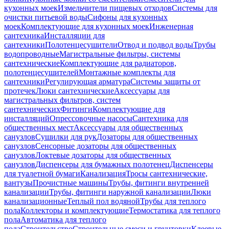
кухонных моек
Измельчители пищевых отходов
Системы для
очистки питьевой воды
Сифоны для кухонных
моек
Комплектующие для кухонных моек
Инженерная
сантехника
Инсталляции для
сантехники
Полотенцесушители
Отвод и подвод воды
Трубы
водопроводные
Магистральные фильтры, системы
сантехнические
Комплектующие для радиаторов,
полотенцесушителей
Монтажные комплекты для
сантехники
Регулирующая арматура
Системы защиты от
протечек
Люки сантехнические
Аксессуары для
магистральных фильтров, систем
сантехнических
Фитинги
Комплектующие для
инсталляций
Опрессовочные насосы
Сантехника для
общественных мест
Аксессуары для общественных
санузлов
Сушилки для рук
Дозаторы для общественных
санузлов
Сенсорные дозаторы для общественных
санузлов
Локтевые дозаторы для общественных
санузлов
Диспенсеры для бумажных полотенец
Диспенсеры
для туалетной бумаги
Канализация
Тросы сантехнические,
вантузы
Прочистные машины
Трубы, фитинги внутренней
канализации
Трубы, фитинги наружной канализации
Люки
канализационные
Теплый пол водяной
Трубы для теплого
пола
Коллекторы и комплектующие
Термостатика для теплого
пола
Автоматика для теплого
пола
Строительство
Строительные смеси и грунтовки
Клеевые