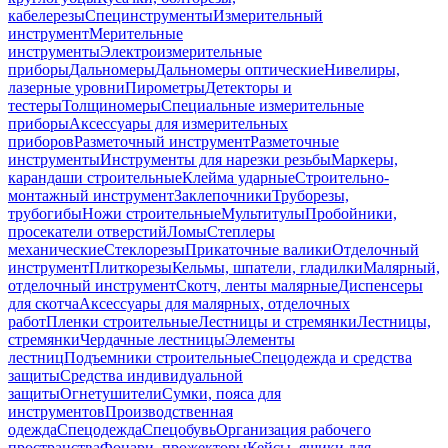
кабелерезы
Специнструменты
Измерительный
инструмент
Мерительные
инструменты
Электроизмерительные
приборы
Дальномеры
Дальномеры оптические
Нивелиры,
лазерные уровни
Пирометры
Детекторы и
тестеры
Толщиномеры
Специальные измерительные
приборы
Аксессуары для измерительных
приборов
Разметочный инструмент
Разметочные
инструменты
Инструменты для нарезки резьбы
Маркеры,
карандаши строительные
Клейма ударные
Строительно-
монтажный инструмент
Заклепочники
Труборезы,
трубогибы
Ножи строительные
Мультитулы
Пробойники,
просекатели отверстий
Ломы
Степлеры
механические
Стеклорезы
Прикаточные валики
Отделочный
инструмент
Плиткорезы
Кельмы, шпатели, гладилки
Малярный,
отделочный инструмент
Скотч, ленты малярные
Диспенсеры
для скотча
Аксессуары для малярных, отделочных
работ
Пленки строительные
Лестницы и стремянки
Лестницы,
стремянки
Чердачные лестницы
Элементы
лестниц
Подъемники строительные
Спецодежда и средства
защиты
Средства индивидуальной
защиты
Огнетушители
Сумки, пояса для
инструментов
Производственная
одежда
Спецодежда
Спецобувь
Организация рабочего
пространства
Фонари, прожекторы
Кейсы, ящики для