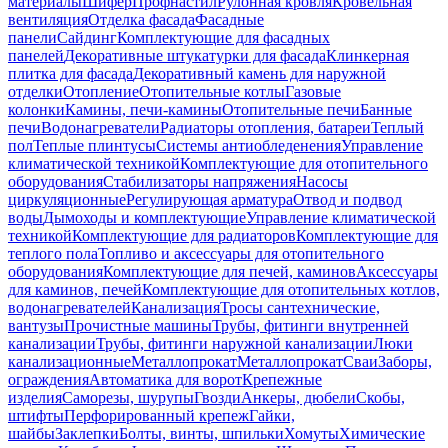
материалы
Шифер
Профнастил
Рулонная кровля
Кровельная
вентиляция
Отделка фасада
Фасадные
панели
Сайдинг
Комплектующие для фасадных
панелей
Декоративные штукатурки для фасада
Клинкерная
плитка для фасада
Декоративный камень для наружной
отделки
Отопление
Отопительные котлы
Газовые
колонки
Камины, печи-камины
Отопительные печи
Банные
печи
Водонагреватели
Радиаторы отопления, батареи
Теплый
пол
Теплые плинтусы
Системы антиобледенения
Управление
климатической техникой
Комплектующие для отопительного
оборудования
Стабилизаторы напряжения
Насосы
циркуляционные
Регулирующая арматура
Отвод и подвод
воды
Дымоходы и комплектующие
Управление климатической
техникой
Комплектующие для радиаторов
Комплектующие для
теплого пола
Топливо и аксессуары для отопительного
оборудования
Комплектующие для печей, каминов
Аксессуары
для каминов, печей
Комплектующие для отопительных котлов,
водонагревателей
Канализация
Тросы сантехнические,
вантузы
Прочистные машины
Трубы, фитинги внутренней
канализации
Трубы, фитинги наружной канализации
Люки
канализационные
Металлопрокат
Металлопрокат
Сваи
Заборы,
ограждения
Автоматика для ворот
Крепежные
изделия
Саморезы, шурупы
Гвозди
Анкеры, дюбели
Скобы,
штифты
Перфорированный крепеж
Гайки,
шайбы
Заклепки
Болты, винты, шпильки
Хомуты
Химические