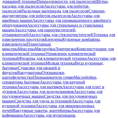
домашней техники
Принадлежности для пылесосов
Щетки,
насадки для пылесосов
Аксессуары для роботов-
пылесосов
Расходные материалы для пылесосов
Станции,
аккумуляторы для роботов-пылесосов
Аксессуары для
швейных машин
Аксессуары для промышленного швейного
оборудования
Аксессуары для стиральных и сушильных
машин
Аксессуары для пароочистителей,
отпаривателей
Аксессуары для стеклоочистителей
Техника для
измельчения продуктов
Блендеры
Кухонные комбайны,
измельчители
Планетарные
миксеры
Миксеры
Мясорубки
Ломтерезки
Комплектующие для
климатической техники
Управление климатической
техникой
Фильтры для климатической техники
Аксессуары для
климатической техники
Мелкая техника
Весы кухонные,
бытовые
Сушилки для овощей и
фруктов
Вакууматоры
Открывалки,
картофелечистки
Проращиватели семян
Маслобойки,
сепараторы бытовые
Аксессуары для крупной
техники
Аксессуары для вытяжек
Аксессуары для плит и
духовок
Аксессуары для холодильников
Аксессуары для
посудомоечных машин
Средства для посудомоечных
машин
Средства для ухода за техникой
Аксессуары для
кухонной техники
Аксессуары для микроволновых
печей
Вакуумные пакеты, контейнеры
Аксессуары для
кофемашин
Аксессуары для мультиварок,