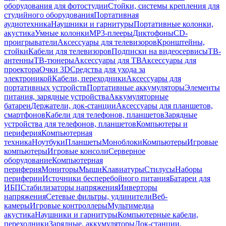
оборудования для фотостудии
Стойки, системы крепления для
студийного оборудования
Портативная
аудиотехника
Наушники и гарнитуры
Портативные колонки,
акустика
Умные колонки
MP3-плееры
Диктофоны
CD-
проигрыватели
Аксессуары для телевизоров
Кронштейны,
стойки
Кабели для телевизоров
Подписки на видеосервисы
ТВ-
антенны
ТВ-тюнеры
Аксессуары для ТВ
Аксессуары для
проектора
Очки 3D
Средства для ухода за
электроникой
Кабели, переходники
Аксессуары для
портативных устройств
Портативные аккумуляторы
Элементы
питания, зарядные устройства
Аккумуляторные
батареи
Держатели, док-станции
Аксессуары для планшетов,
смартфонов
Кабели для телефонов, планшетов
Зарядные
устройства для телефонов, планшетов
Компьютеры и
периферия
Компьютерная
техника
Ноутбуки
Планшеты
Моноблоки
Компьютеры
Игровые
компьютеры
Игровые консоли
Серверное
оборудование
Компьютерная
периферия
Мониторы
Мыши
Клавиатуры
Стилусы
Наборы
периферии
Источники бесперебойного питания
Батареи для
ИБП
Стабилизаторы напряжения
Инверторы
напряжения
Сетевые фильтры, удлинители
Веб-
камеры
Игровые контроллеры
Мультимедиа
акустика
Наушники и гарнитуры
Компьютерные кабели,
переходники
Зарядные, аккумуляторы
Док-станции,