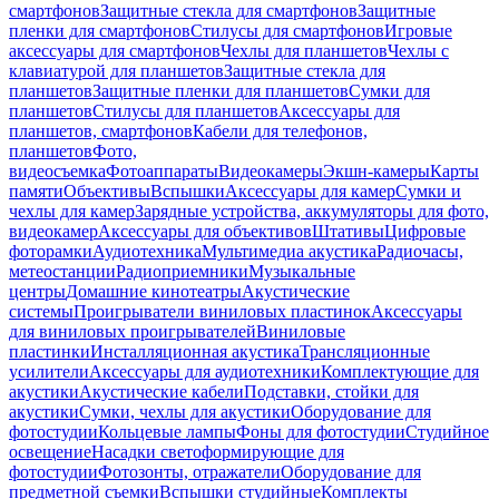
смартфонов
Защитные стекла для смартфонов
Защитные
пленки для смартфонов
Стилусы для смартфонов
Игровые
аксессуары для смартфонов
Чехлы для планшетов
Чехлы с
клавиатурой для планшетов
Защитные стекла для
планшетов
Защитные пленки для планшетов
Сумки для
планшетов
Стилусы для планшетов
Аксессуары для
планшетов, смартфонов
Кабели для телефонов,
планшетов
Фото,
видеосъемка
Фотоаппараты
Видеокамеры
Экшн-камеры
Карты
памяти
Объективы
Вспышки
Аксессуары для камер
Сумки и
чехлы для камер
Зарядные устройства, аккумуляторы для фото,
видеокамер
Аксессуары для объективов
Штативы
Цифровые
фоторамки
Аудиотехника
Мультимедиа акустика
Радиочасы,
метеостанции
Радиоприемники
Музыкальные
центры
Домашние кинотеатры
Акустические
системы
Проигрыватели виниловых пластинок
Аксессуары
для виниловых проигрывателей
Виниловые
пластинки
Инсталляционная акустика
Трансляционные
усилители
Аксессуары для аудиотехники
Комплектующие для
акустики
Акустические кабели
Подставки, стойки для
акустики
Сумки, чехлы для акустики
Оборудование для
фотостудии
Кольцевые лампы
Фоны для фотостудии
Студийное
освещение
Насадки светоформирующие для
фотостудии
Фотозонты, отражатели
Оборудование для
предметной съемки
Вспышки студийные
Комплекты