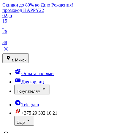
Скидки до 80% ко Дню Рождения!
промокод HAPPY22
02
дн
15
:
26
:
38
г. Минск
Оплата частями
Для юрлиц
Покупателям
Telegram
+375 29
302 10 21
Еще