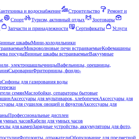
антехника и водоснабжение
Строительство
Ремонт и
ье
Спорт
Туризм, активный отдых
Зоотовары
я
Запчасти и принадлежности
Сертификаты
Услуги
Винные шкафы
Мини-холодильники
траиваемые
Микроволновые печи встраиваемые
Кофемашины
ева посуды
Винные шкафы встраиваемые
Вакуумные
рили, электрошашлычницы
Вафельницы, орешницы,
ания
Сыроварни
Фритюрницы, фондю-
а
Сифоны для газирования воды
терезки
тели семян
Маслобойки, сепараторы бытовые
машин
Аксессуары для мультиварок, хлебопечек
Аксессуары для
ссуары для сушилок овощей и фруктов
Аксессуары для
раны
Профессиональные дисплеи
я умных часов
Кабели для умных часов
ехлы для камер
Зарядные устройства, аккумуляторы для фото,
тостудии
Фотозонты, отражатели
Оборудование для предметной