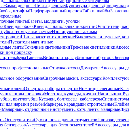
 для напольных покрытий
Реставрационные материалы
ые
Замки дверные
Петли дверные
Фурнитура дверная
Доводчики 
Скобы, штифты
Перфорированный крепеж
Гайки, шайбы
Заклепки
ерсальные
лочные плиты
Багеты, молдинги, уголки
на
Клеи для обоев
Клеи для напольных покрытий
Очистители, рас
Трубки термоусаживаемые
Изолирующие зажимы
лектрощита
Шины электротехнические
Выключатели путевые, ко
атели
Пускатели магнитные
одные ленты
Точечные светильники
Трековые светильники
Аксесс
и под покраску
ли, тельферы
Такелаж
Виброплиты, глубинные вибраторы
Бензор
сосы профессиональные
Стружкоотсосы
Домкраты
Аксессуары д
аяльное оборудование
Сварочные маски, аксессуары
Комплектующ
ечные ключи
Отвертки, наборы отверток
Ножницы слесарные
Кле
учные пилы, ножовки
Молотки, кувалды, киянки
Напильники
Ру
убцы, круглогубцы
Кусачки, болторезы, кабелерезы
Специнструм
ы для нарезки резьбы
Маркеры, карандаши строительные
Клейма
и
Малярный, отделочный инструмент
Скотч, ленты малярные
Дисп
иты
Огнетушители
Сумки, пояса для инструментов
Производствен
я бензорезов
Аксессуары для бетоносмесителей
Аксессуары для 