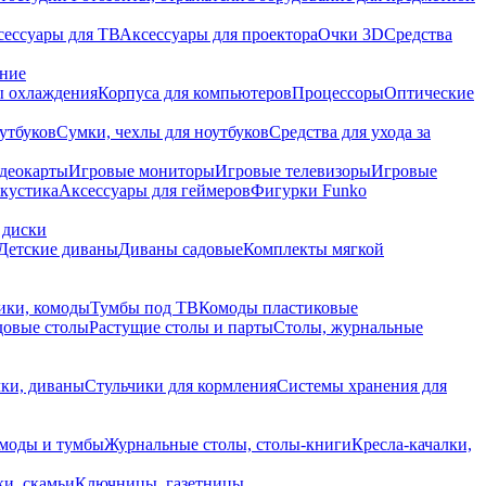
сессуары для ТВ
Аксессуары для проектора
Очки 3D
Средства
ание
 охлаждения
Корпуса для компьютеров
Процессоры
Оптические
утбуков
Сумки, чехлы для ноутбуков
Средства для ухода за
деокарты
Игровые мониторы
Игровые телевизоры
Игровые
акустика
Аксессуары для геймеров
Фигурки Funko
 диски
Детские диваны
Диваны садовые
Комплекты мягкой
ики, комоды
Тумбы под ТВ
Комоды пластиковые
довые столы
Растущие столы и парты
Столы, журнальные
ки, диваны
Стульчики для кормления
Системы хранения для
моды и тумбы
Журнальные столы, столы-книги
Кресла-качалки,
ки, скамьи
Ключницы, газетницы