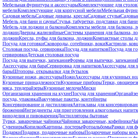
Мебельная фурнитура и аксессуары
Комплектующие для столов
мебели
Комплектующие для корпусной мебели
Мебельная фурн
Садовая мебель
Садовые диваны, кресла
Садовые стулья
Садовые
Мебель для бани и сауны
Стулья, табуретки, подставки для бани
Мебель для лоджии и балкона
Комплекты мебели для балкона, 
лоджии
Дверцы жалюзийные
Системы хранения для балкона, л
лоджии
Кресла, пуфы для балкона, лоджии
Компактные столы дл
Посуда для готовки
Сковороды, сотейники, воки
Кастрюли, ков
Столовая посуда, сервировка
Посуда для напитков
Посуда для г
сервировки
Детская столовая посуда
Посуда для выпечки, запекания
Формы для выпечки, запекания
Аксессуары для бара
Сервировка для напитков
Аксессуары для 
бары
Штопоры, открывалки для бутылок
Кухонные ножи, аксессуары
Ножи
Аксессуары для кухонных н
Кухонные принадлежности
Кухонные приборы
Терки, овощерез
мяса, тендерайзеры
Кухонные мелочи
Миски
Организация хранения на кухне
Посуда для хранения
Органайзе
посуда, упаковка
Вакуумные пакеты, контейнеры
Консервирование и дистилляция
Автоклавы для консервирован
брожения
Ингредиенты для приготовления алкогольных напит
виноделия и пивоварения
Дистилляторы бытовые
Турки, заварочные чайники
Чайники заварочные, кофейники
Ча
Сувениры
Копилки
Картины, постеры
Фотоальбомы
Рамки для ф
Подарки
Подарки, подарочные наборы
Подарочные наборы косм
Водоснабжение
Водонагреватели
Бытовые насосы
Проточные фи