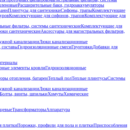
иленовые
Расширительные баки, гидроаккумуляторы
ванн
Плинтусы для сантехники
Сифоны, трапы
Комплектующие
уров
Комплектующие для сифонов, трапов
Комплектующие для
ьные фильтры, системы сантехнические
Комплектующие для
юки сантехнические
Аксессуары для магистральных фильтров,
ружной канализации
Люки канализационные
 составы
Гидроизоляционные смеси
Грунтовки
Добавки для
атериалы
рные элементы кровли
Гидроизоляционные
оры отопления, батареи
Теплый пол
Теплые плинтусы
Системы
ружной канализации
Люки канализационные
Болты, винты, шпильки
Хомуты
Химические
нцевые
Трансформаторы
Аппаратура
я плитки
Порожки, профили для пола и плитки
Приспособления