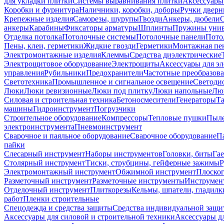
для укладки плитки
Системы выравнивания плитки
Аксессуары
Коробки и фурнитура
Наличники, коробки, доборы
Ручки дверн
Крепежные изделия
Саморезы, шурупы
Гвозди
Анкеры, дюбели
анкеры
Карабины
Фиксаторы арматуры
Шплинты
Пружины унив
Отделка потолка
Потолочные системы
Потолочные панели
Пото
Пены, клеи, герметики
Жидкие гвозди
Герметики
Монтажная пе
Электромонтажные изделия
Клеммы
Средства диэлектрические
Электрощитовое оборудование
Электрощиты
Аксессуары для э
управления
Рубильники
Предохранители
Частотные преобразов
Светотехника
Промышленное и сигнальное освещение
Светоди
Люки
Люки ревизионные
Люки под плитку
Люки напольные
Люк
Силовая и строительная техника
Бетоносмесители
Генераторы
Та
машины
Гидроинструмент
Погрузчики
Строительное оборудование
Компрессоры
Тепловые пушки
Пыле
электроинструмента
Пневмоинструмент
Сварочное и паяльное оборудование
Сварочное оборудование
П
пайки
Слесарный инструмент
Наборы инструментов
Головки, биты
Га
Столярный инструмент
Тиски, струбцины, гейферные зажимы
Р
Электромонтажный инструмент
Обжимной инструмент
Плоског
Разметочный инструмент
Разметочные инструменты
Инструмент
Отделочный инструмент
Плиткорезы
Кельмы, шпатели, гладилк
работ
Пленки строительные
Спецодежда и средства защиты
Средства индивидуальной защ
Аксессуары для силовой и строительной техники
Аксессуары дл