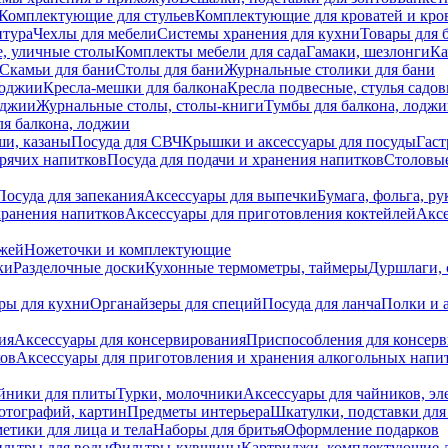
Комплектующие для стульев
Комплектующие для кроватей и кро
итура
Чехлы для мебели
Системы хранения для кухни
Товары для 
, уличные столы
Комплекты мебели для сада
Гамаки, шезлонги
Ка
Скамьи для бани
Столы для бани
Журнальные столики для бани
лоджии
Кресла-мешки для балкона
Кресла подвесные, стулья садо
оджии
Журнальные столы, столы-книги
Тумбы для балкона, лодж
я балкона, лоджии
ши, казаны
Посуда для СВЧ
Крышки и аксессуары для посуды
Гаст
орячих напитков
Посуда для подачи и хранения напитков
Столовы
Посуда для запекания
Аксессуары для выпечки
Бумага, фольга, р
хранения напитков
Аксессуары для приготовления коктейлей
Аксе
ожей
Ножеточки и комплектующие
ки
Разделочные доски
Кухонные термометры, таймеры
Дуршлаги, 
ры для кухни
Органайзеры для специй
Посуда для ланча
Полки и 
ия
Аксессуары для консервирования
Приспособления для консер
ков
Аксессуары для приготовления и хранения алкогольных напи
йники для плиты
Турки, молочники
Аксессуары для чайников, э
отографий, картин
Предметы интерьера
Шкатулки, подставки дл
етики для лица и тела
Наборы для бритья
Оформление подарков
льтры для воды
Фильтры-кувшины
Картриджи, комплектующие д