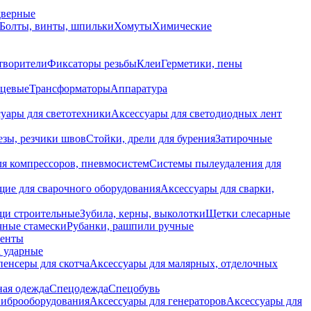
дверные
Болты, винты, шпильки
Хомуты
Химические
творители
Фиксаторы резьбы
Клеи
Герметики, пены
нцевые
Трансформаторы
Аппаратура
уары для светотехники
Аксессуары для светодиодных лент
езы, резчики швов
Стойки, дрели для бурения
Затирочные
ля компрессоров, пневмосистем
Системы пылеудаления для
ие для сварочного оборудования
Аксессуары для сварки,
щи строительные
Зубила, керны, выколотки
Щетки слесарные
чные стамески
Рубанки, рашпили ручные
енты
 ударные
енсеры для скотча
Аксессуары для малярных, отделочных
ная одежда
Спецодежда
Спецобувь
виброоборудования
Аксессуары для генераторов
Аксессуары для