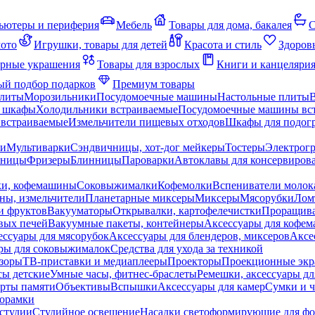
ьютеры и периферия
Мебель
Товары для дома, бакалея
С
мото
Игрушки, товары для детей
Красота и стиль
Здоров
рные украшения
Товары для взрослых
Книги и канцеляри
й подбор подарков
Премиум товары
плиты
Морозильники
Посудомоечные машины
Настольные плиты
 шкафы
Холодильники встраиваемые
Посудомоечные машины вс
встраиваемые
Измельчители пищевых отходов
Шкафы для подогр
чи
Мультиварки
Сэндвичницы, хот-дог мейкеры
Тостеры
Электрог
еницы
Фризеры
Блинницы
Пароварки
Автоклавы для консервиров
ки, кофемашины
Соковыжималки
Кофемолки
Вспениватели молок
ны, измельчители
Планетарные миксеры
Миксеры
Мясорубки
Лом
и фруктов
Вакууматоры
Открывалки, картофелечистки
Проращива
вых печей
Вакуумные пакеты, контейнеры
Аксессуары для кофе
ессуары для мясорубок
Аксессуары для блендеров, миксеров
Аксе
ры для соковыжималок
Средства для ухода за техникой
зоры
ТВ-приставки и медиаплееры
Проекторы
Проекционные эк
сы детские
Умные часы, фитнес-браслеты
Ремешки, аксессуары дл
рты памяти
Объективы
Вспышки
Аксессуары для камер
Сумки и ч
орамки
студии
Студийное освещение
Насадки светоформирующие для фо