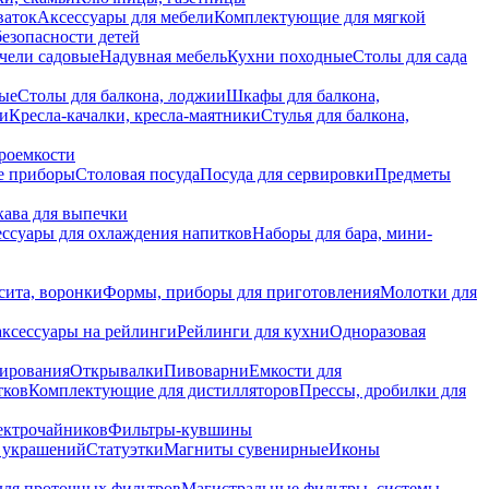
ваток
Аксессуары для мебели
Комплектующие для мягкой
безопасности детей
чели садовые
Надувная мебель
Кухни походные
Столы для сада
вые
Столы для балкона, лоджии
Шкафы для балкона,
ии
Кресла-качалки, кресла-маятники
Стулья для балкона,
роемкости
е приборы
Столовая посуда
Посуда для сервировки
Предметы
укава для выпечки
ссуары для охлаждения напитков
Наборы для бара, мини-
сита, воронки
Формы, приборы для приготовления
Молотки для
аксессуары на рейлинги
Рейлинги для кухни
Одноразовая
вирования
Открывалки
Пивоварни
Емкости для
тков
Комплектующие для дистилляторов
Прессы, дробилки для
лектрочайников
Фильтры-кувшины
я украшений
Статуэтки
Магниты сувенирные
Иконы
ля проточных фильтров
Магистральные фильтры, системы