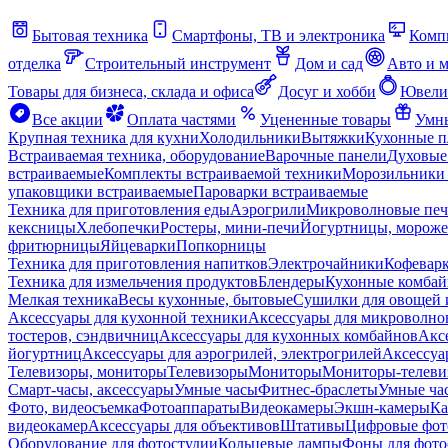
Бытовая техника
Смартфоны, ТВ и электроника
Комп
отделка
Строительный инструмент
Дом и сад
Авто и 
Товары для бизнеса, склада и офиса
Досуг и хобби
Ювели
Все акции
Оплата частями
Уцененные товары
Умны
Крупная техника для кухни
Холодильники
Вытяжки
Кухонные 
Встраиваемая техника, оборудование
Варочные панели
Духовые
встраиваемые
Комплекты встраиваемой техники
Морозильники 
упаковщики встраиваемые
Пароварки встраиваемые
Техника для приготовления еды
Аэрогрили
Микроволновые пе
кексницы
Хлебопечки
Ростеры, мини-печи
Йогуртницы, морож
фритюрницы
Яйцеварки
Попкорницы
Техника для приготовления напитков
Электрочайники
Кофевар
Техника для измельчения продуктов
Блендеры
Кухонные комбай
Мелкая техника
Весы кухонные, бытовые
Сушилки для овощей 
Аксессуары для кухонной техники
Аксессуары для микроволно
тостеров, сэндвичниц
Аксессуары для кухонных комбайнов
Акс
йогуртниц
Аксессуары для аэрогрилей, электрогрилей
Аксессуа
Телевизоры, мониторы
Телевизоры
Мониторы
Мониторы-телеви
Смарт-часы, аксессуары
Умные часы
Фитнес-браслеты
Умные ча
Фото, видеосъемка
Фотоаппараты
Видеокамеры
Экшн-камеры
Ка
видеокамер
Аксессуары для объективов
Штативы
Цифровые фот
Оборудование для фотостудии
Кольцевые лампы
Фоны для фото