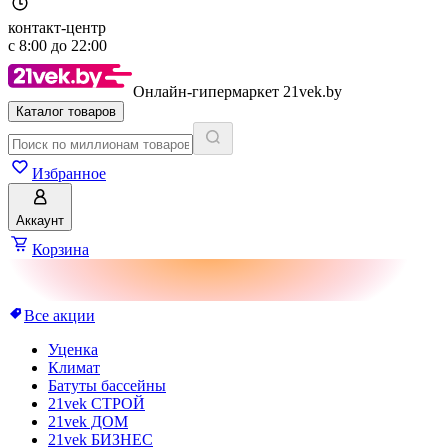
контакт-центр
с
8:00
до
22:00
Онлайн-гипермаркет 21vek.by
Каталог товаров
Избранное
Аккаунт
Корзина
Все акции
Уценка
Климат
Батуты бассейны
21vek СТРОЙ
21vek ДОМ
21vek БИЗНЕС