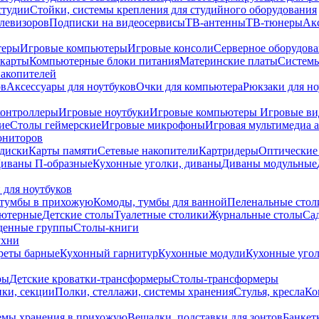
студии
Стойки, системы крепления для студийного оборудования
елевизоров
Подписки на видеосервисы
ТВ-антенны
ТВ-тюнеры
Ак
теры
Игровые компьютеры
Игровые консоли
Серверное оборудов
карты
Компьютерные блоки питания
Материнские платы
Системы
накопителей
ов
Аксессуары для ноутбуков
Очки для компьютера
Рюкзаки для но
контроллеры
Игровые ноутбуки
Игровые компьютеры
Игровые ви
ие
Столы геймерские
Игровые микрофоны
Игровая мультимедиа 
ониторов
диски
Карты памяти
Сетевые накопители
Картридеры
Оптические
иваны П-образные
Кухонные уголки, диваны
Диваны модульные
 для ноутбуков
тумбы в прихожую
Комоды, тумбы для ванной
Пеленальные стол
ьютерные
Детские столы
Туалетные столики
Журнальные столы
Са
денные группы
Столы-книги
ухни
уреты барные
Кухонный гарнитур
Кухонные модули
Кухонные угол
ры
Детские кроватки-трансформеры
Столы-трансформеры
ки, секции
Полки, стеллажи, системы хранения
Стулья, кресла
Ко
емы хранения в прихожую
Вешалки, подставки для зонтов
Банкет