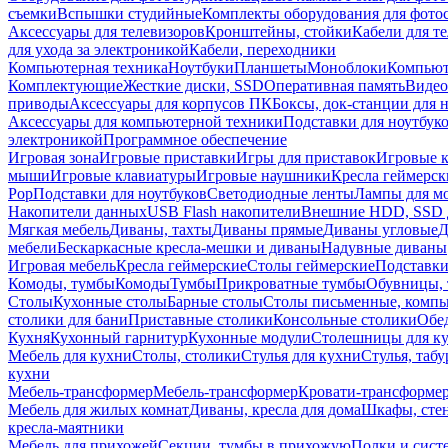
съемки
Вспышки студийные
Комплекты оборудования для фото
Аксессуары для телевизоров
Кронштейны, стойки
Кабели для т
для ухода за электроникой
Кабели, переходники
Компьютерная техника
Ноутбуки
Планшеты
Моноблоки
Компью
Комплектующие
Жесткие диски, SSD
Оперативная память
Видео
приводы
Аксессуары для корпусов ПК
Боксы, док-станции для 
Аксессуары для компьютерной техники
Подставки для ноутбук
электроникой
Программное обеспечение
Игровая зона
Игровые приставки
Игры для приставок
Игровые 
мыши
Игровые клавиатуры
Игровые наушники
Кресла геймерск
Pop
Подставки для ноутбуков
Светодиодные ленты
Лампы для м
Накопители данных
USB Flash накопители
Внешние HDD, SSD 
Мягкая мебель
Диваны, тахты
Диваны прямые
Диваны угловые
Д
мебели
Бескаркасные кресла-мешки и диваны
Надувные диваны
Игровая мебель
Кресла геймерские
Столы геймерские
Подставки
Комоды, тумбы
Комоды
Тумбы
Прикроватные тумбы
Обувницы, 
Столы
Кухонные столы
Барные столы
Столы письменные, комп
столики для бани
Приставные столики
Консольные столики
Обе
Кухня
Кухонный гарнитур
Кухонные модули
Столешницы для к
Мебель для кухни
Столы, столики
Стулья для кухни
Стулья, таб
кухни
Мебель-трансформер
Мебель-трансформер
Кровати-трансформе
Мебель для жилых комнат
Диваны, кресла для дома
Шкафы, стен
кресла-маятники
Мебель для прихожей
Секции, тумбы в прихожую
Полки и сист