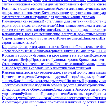
сантехнические
Аксессуары для магистральных фильтров, сист
Комплектующие для сантехники
Экраны для ванн, душевых по
для умывальников, моек
Комплектующие для унитазов, писсуар
смесителей
Комплектующие для душевых кабин, уголков
Инженерная сантехника
Инсталляции для сантехники
Полотенц
радиаторов, полотенцесушителей
Монтажные комплекты для с
систем сантехнических
Фитинги
Комплектующие для инсталля
Канализация
Тросы сантехнические, вантузы
Прочистные маши
Строительные смеси и грунтовки
Клеевые смеси
Шпатлевки
Шту
строительных смесей
Кирпичи, блоки, тротуарная плитка
Кирпичи
Строительные бло
Древесно-плитные и пиломатериалы
Плиты OSB
Фанера
ДСП, 
Кровля и водосток
Черепица и кровельные материалы
Водосточ
материалы
Шифер
Профнастил
Рулонная кровля
Кровельная вен
Отопление
Отопительные котлы
Газовые колонки
Камины, печи
антиобледенения
Управление климатической техникой
Канализация
Тросы сантехнические, вантузы
Прочистные маши
Крепежные изделия
Саморезы, шурупы
Гвозди
Анкеры, дюбели
анкеры
Карабины
Фиксаторы арматуры
Шплинты
Пружины унив
Электромонтажные изделия
Клеммы
Средства диэлектрические
Электрощитовое оборудование
Электрощиты
Аксессуары для э
управления
Рубильники
Предохранители
Частотные преобразов
Приборы учета
Счетчики газа
Счетчики электроэнергии
Счетчи
Аксессуары для напольных покрытий и плитки
Подложка
Плинт