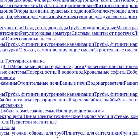
ем сантехнических
Трубы полипропиленовые
Фитинги полипроп
ддонов
Опоры для ванн, душевых поддонов
Комплектующие для 
ов, биде
Бачки для унитазов
Комплектующие для душевых гарнит
есушители
Отвод и подвод воды
Трубы водопроводные
Магистрал
антехники
Регулирующая арматура
Системы защиты от протечек
Л
ций
Опрессовочные насосы
ны
Трубы, фитинги внутренней канализации
Трубы, фитинги на
катурки
Стяжки, самонивелирующие смеси
Строительные смеси,
ки
Тротуарная плитка
ЛДСП
Мебельные щиты
Террасные доски
Древесные плиты
Пилом
ные системы
Поверхностный водоотвод
Кровельные софиты
Добо
тиляция
-камины
Отопительные печи
Банные печи
Водонагреватели
Радиат
ны
Трубы, фитинги внутренней канализации
Трубы, фитинги на
Скобы, штифты
Перфорированный крепеж
Гайки, шайбы
Заклепки
ерсальные
Трубки термоусаживаемые
Изолирующие зажимы
лектрощита
Шины электротехнические
Выключатели путевые, ко
атели
Пускатели магнитные
ки воды
усы, уголки, обводы для труб
Плинтусы для сантехники
Фуги дл