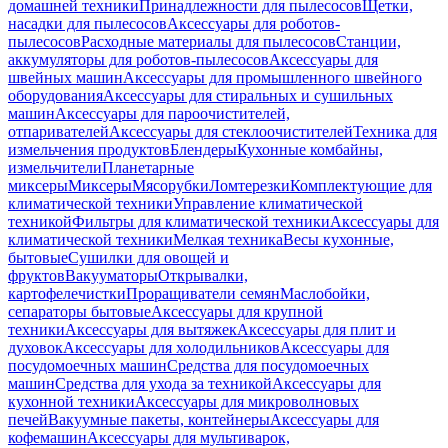
домашней техники
Принадлежности для пылесосов
Щетки,
насадки для пылесосов
Аксессуары для роботов-
пылесосов
Расходные материалы для пылесосов
Станции,
аккумуляторы для роботов-пылесосов
Аксессуары для
швейных машин
Аксессуары для промышленного швейного
оборудования
Аксессуары для стиральных и сушильных
машин
Аксессуары для пароочистителей,
отпаривателей
Аксессуары для стеклоочистителей
Техника для
измельчения продуктов
Блендеры
Кухонные комбайны,
измельчители
Планетарные
миксеры
Миксеры
Мясорубки
Ломтерезки
Комплектующие для
климатической техники
Управление климатической
техникой
Фильтры для климатической техники
Аксессуары для
климатической техники
Мелкая техника
Весы кухонные,
бытовые
Сушилки для овощей и
фруктов
Вакууматоры
Открывалки,
картофелечистки
Проращиватели семян
Маслобойки,
сепараторы бытовые
Аксессуары для крупной
техники
Аксессуары для вытяжек
Аксессуары для плит и
духовок
Аксессуары для холодильников
Аксессуары для
посудомоечных машин
Средства для посудомоечных
машин
Средства для ухода за техникой
Аксессуары для
кухонной техники
Аксессуары для микроволновых
печей
Вакуумные пакеты, контейнеры
Аксессуары для
кофемашин
Аксессуары для мультиварок,