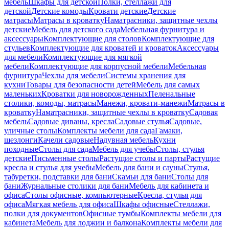
мебель
Шкафы для детской
Полки, стеллажи для
детской
Детские комоды
Кровати детские
Детские
матрасы
Матрасы в кроватку
Наматрасники, защитные чехлы
детские
Мебель для детского сада
Мебельная фурнитура и
аксессуары
Комплектующие для столов
Комплектующие для
стульев
Комплектующие для кроватей и кроваток
Аксессуары
для мебели
Комплектующие для мягкой
мебели
Комплектующие для корпусной мебели
Мебельная
фурнитура
Чехлы для мебели
Системы хранения для
кухни
Товары для безопасности детей
Мебель для самых
маленьких
Кроватки для новорожденных
Пеленальные
столики, комоды, матрасы
Манежи, кровати-манежи
Матрасы в
кроватку
Наматрасники, защитные чехлы в кроватку
Садовая
мебель
Садовые диваны, кресла
Садовые стулья
Садовые,
уличные столы
Комплекты мебели для сада
Гамаки,
шезлонги
Качели садовые
Надувная мебель
Кухни
походные
Столы для сада
Мебель для учебы
Столы, стулья
детские
Письменные столы
Растущие столы и парты
Растущие
кресла и стулья для учебы
Мебель для бани и сауны
Стулья,
табуретки, подставки для бани
Скамьи для бани
Столы для
бани
Журнальные столики для бани
Мебель для кабинета и
офиса
Столы офисные, компьютерные
Кресла, стулья для
офиса
Мягкая мебель для офиса
Шкафы офисные
Стеллажи,
полки для документов
Офисные тумбы
Комплекты мебели для
кабинета
Мебель для лоджии и балкона
Комплекты мебели для