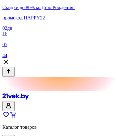
Скидки до 80% ко Дню Рождения!
промокод HAPPY22
02
дн
16
:
05
:
44
Каталог товаров