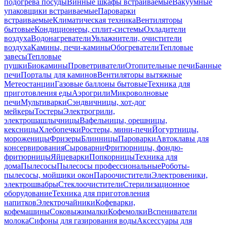
подогрева посуды
Винные шкафы встраиваемые
Вакуумные
упаковщики встраиваемые
Пароварки
встраиваемые
Климатическая техника
Вентиляторы
бытовые
Кондиционеры, сплит-системы
Охладители
воздуха
Водонагреватели
Увлажнители, очистители
воздуха
Камины, печи-камины
Обогреватели
Тепловые
завесы
Тепловые
пушки
Биокамины
Проветриватели
Отопительные печи
Банные
печи
Порталы для каминов
Вентиляторы вытяжные
Метеостанции
Газовые баллоны бытовые
Техника для
приготовления еды
Аэрогрили
Микроволновые
печи
Мультиварки
Сэндвичницы, хот-дог
мейкеры
Тостеры
Электрогрили,
электрошашлычницы
Вафельницы, орешницы,
кексницы
Хлебопечки
Ростеры, мини-печи
Йогуртницы,
мороженицы
Фризеры
Блинницы
Пароварки
Автоклавы для
консервирования
Сыроварни
Фритюрницы, фондю-
фритюрницы
Яйцеварки
Попкорницы
Техника для
дома
Пылесосы
Пылесосы профессиональные
Роботы-
пылесосы, мойщики окон
Пароочистители
Электровеники,
электрошвабры
Стеклоочистители
Стерилизационное
оборудование
Техника для приготовления
напитков
Электрочайники
Кофеварки,
кофемашины
Соковыжималки
Кофемолки
Вспениватели
молока
Сифоны для газирования воды
Аксессуары для