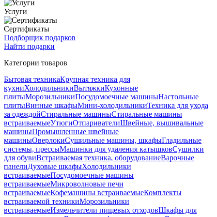
Услуги
Сертификаты
Подборщик подарков
Найти подарки
Категории товаров
Бытовая техника
Крупная техника для
кухни
Холодильники
Вытяжки
Кухонные
плиты
Морозильники
Посудомоечные машины
Настольные
плиты
Винные шкафы
Мини-холодильники
Техника для ухода
за одеждой
Стиральные машины
Стиральные машины
встраиваемые
Утюги
Отпариватели
Швейные, вышивальные
машины
Промышленные швейные
машины
Оверлоки
Сушильные машины, шкафы
Гладильные
системы, прессы
Машинки для удаления катышков
Сушилки
для обуви
Встраиваемая техника, оборудование
Варочные
панели
Духовые шкафы
Холодильники
встраиваемые
Посудомоечные машины
встраиваемые
Микроволновые печи
встраиваемые
Кофемашины встраиваемые
Комплекты
встраиваемой техники
Морозильники
встраиваемые
Измельчители пищевых отходов
Шкафы для