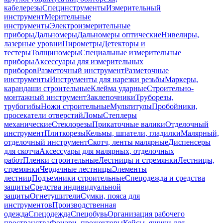
кабелерезы
Специнструменты
Измерительный
инструмент
Мерительные
инструменты
Электроизмерительные
приборы
Дальномеры
Дальномеры оптические
Нивелиры,
лазерные уровни
Пирометры
Детекторы и
тестеры
Толщиномеры
Специальные измерительные
приборы
Аксессуары для измерительных
приборов
Разметочный инструмент
Разметочные
инструменты
Инструменты для нарезки резьбы
Маркеры,
карандаши строительные
Клейма ударные
Строительно-
монтажный инструмент
Заклепочники
Труборезы,
трубогибы
Ножи строительные
Мультитулы
Пробойники,
просекатели отверстий
Ломы
Степлеры
механические
Стеклорезы
Прикаточные валики
Отделочный
инструмент
Плиткорезы
Кельмы, шпатели, гладилки
Малярный,
отделочный инструмент
Скотч, ленты малярные
Диспенсеры
для скотча
Аксессуары для малярных, отделочных
работ
Пленки строительные
Лестницы и стремянки
Лестницы,
стремянки
Чердачные лестницы
Элементы
лестниц
Подъемники строительные
Спецодежда и средства
защиты
Средства индивидуальной
защиты
Огнетушители
Сумки, пояса для
инструментов
Производственная
одежда
Спецодежда
Спецобувь
Организация рабочего
пространства
Фонари, прожекторы
Кейсы, ящики для