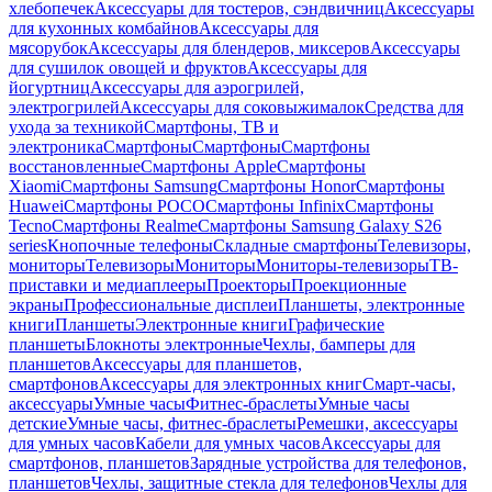
хлебопечек
Аксессуары для тостеров, сэндвичниц
Аксессуары
для кухонных комбайнов
Аксессуары для
мясорубок
Аксессуары для блендеров, миксеров
Аксессуары
для сушилок овощей и фруктов
Аксессуары для
йогуртниц
Аксессуары для аэрогрилей,
электрогрилей
Аксессуары для соковыжималок
Средства для
ухода за техникой
Смартфоны, ТВ и
электроника
Смартфоны
Смартфоны
Смартфоны
восстановленные
Смартфоны Apple
Смартфоны
Xiaomi
Смартфоны Samsung
Смартфоны Honor
Смартфоны
Huawei
Смартфоны POCO
Смартфоны Infinix
Смартфоны
Tecno
Смартфоны Realme
Смартфоны Samsung Galaxy S26
series
Кнопочные телефоны
Складные смартфоны
Телевизоры,
мониторы
Телевизоры
Мониторы
Мониторы-телевизоры
ТВ-
приставки и медиаплееры
Проекторы
Проекционные
экраны
Профессиональные дисплеи
Планшеты, электронные
книги
Планшеты
Электронные книги
Графические
планшеты
Блокноты электронные
Чехлы, бамперы для
планшетов
Аксессуары для планшетов,
смартфонов
Аксессуары для электронных книг
Смарт-часы,
аксессуары
Умные часы
Фитнес-браслеты
Умные часы
детские
Умные часы, фитнес-браслеты
Ремешки, аксессуары
для умных часов
Кабели для умных часов
Аксессуары для
смартфонов, планшетов
Зарядные устройства для телефонов,
планшетов
Чехлы, защитные стекла для телефонов
Чехлы для