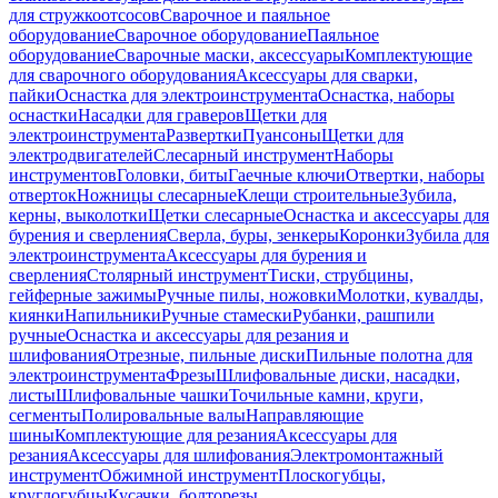
для стружкоотсосов
Сварочное и паяльное
оборудование
Сварочное оборудование
Паяльное
оборудование
Сварочные маски, аксессуары
Комплектующие
для сварочного оборудования
Аксессуары для сварки,
пайки
Оснастка для электроинструмента
Оснастка, наборы
оснастки
Насадки для граверов
Щетки для
электроинструмента
Развертки
Пуансоны
Щетки для
электродвигателей
Слесарный инструмент
Наборы
инструментов
Головки, биты
Гаечные ключи
Отвертки, наборы
отверток
Ножницы слесарные
Клещи строительные
Зубила,
керны, выколотки
Щетки слесарные
Оснастка и аксессуары для
бурения и сверления
Сверла, буры, зенкеры
Коронки
Зубила для
электроинструмента
Аксессуары для бурения и
сверления
Столярный инструмент
Тиски, струбцины,
гейферные зажимы
Ручные пилы, ножовки
Молотки, кувалды,
киянки
Напильники
Ручные стамески
Рубанки, рашпили
ручные
Оснастка и аксессуары для резания и
шлифования
Отрезные, пильные диски
Пильные полотна для
электроинструмента
Фрезы
Шлифовальные диски, насадки,
листы
Шлифовальные чашки
Точильные камни, круги,
сегменты
Полировальные валы
Направляющие
шины
Комплектующие для резания
Аксессуары для
резания
Аксессуары для шлифования
Электромонтажный
инструмент
Обжимной инструмент
Плоскогубцы,
круглогубцы
Кусачки, болторезы,