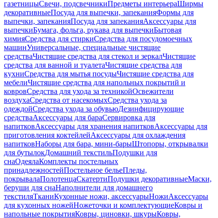
газетницы
Свечи, подсвечники
Предметы интерьера
Ширмы
декоративные
Посуда для выпечки, запекания
Формы для
выпечки, запекания
Посуда для запекания
Аксессуары для
выпечки
Бумага, фольга, рукава для выпечки
Бытовая
химия
Средства для стирки
Средства для посудомоечных
машин
Универсальные, специальные чистящие
средства
Чистящие средства для стекол и зеркал
Чистящие
средства для ванной и туалета
Чистящие средства для
кухни
Средства для мытья посуды
Чистящие средства для
мебели
Чистящие средства для напольных покрытий и
ковров
Средства для ухода за техникой
Освежители
воздуха
Средства от насекомых
Средства ухода за
одеждой
Средства ухода за обувью
Дезинфицирующие
средства
Аксессуары для бара
Сервировка для
напитков
Аксессуары для хранения напитков
Аксессуары для
приготовления коктейлей
Аксессуары для охлаждения
напитков
Наборы для бара, мини-бары
Штопоры, открывалки
для бутылок
Домашний текстиль
Подушки для
сна
Одеяла
Комплекты постельных
принадлежностей
Постельное белье
Пледы,
покрывала
Полотенца
Скатерти
Подушки декоративные
Маски,
беруши для сна
Наполнители для домашнего
текстиля
Ткани
Кухонные ножи, аксессуары
Ножи
Аксессуары
для кухонных ножей
Ножеточки и комплектующие
Ковры и
напольные покрытия
Ковры, циновки, шкуры
Ковры,