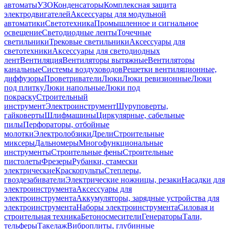
автоматы
УЗО
Конденсаторы
Комплексная защита
электродвигателей
Аксессуары для модульной
автоматики
Светотехника
Промышленное и сигнальное
освещение
Светодиодные ленты
Точечные
светильники
Трековые светильники
Аксессуары для
светотехники
Аксессуары для светодиодных
лент
Вентиляция
Вентиляторы вытяжные
Вентиляторы
канальные
Системы воздуховодов
Решетки вентиляционные,
диффузоры
Проветриватели
Люки
Люки ревизионные
Люки
под плитку
Люки напольные
Люки под
покраску
Строительный
инструмент
Электроинструмент
Шуруповерты,
гайковерты
Шлифмашины
Циркулярные, сабельные
пилы
Перфораторы, отбойные
молотки
Электролобзики
Дрели
Строительные
миксеры
Дальномеры
Многофункциональные
инструменты
Строительные фены
Строительные
пистолеты
Фрезеры
Рубанки, стамески
электрические
Краскопульты
Степлеры,
гвоздезабиватели
Электрические ножницы, резаки
Насадки для
электроинструмента
Аксессуары для
электроинструмента
Аккумуляторы, зарядные устройства для
электроинструмента
Наборы электроинструмента
Силовая и
строительная техника
Бетоносмесители
Генераторы
Тали,
тельферы
Такелаж
Виброплиты, глубинные