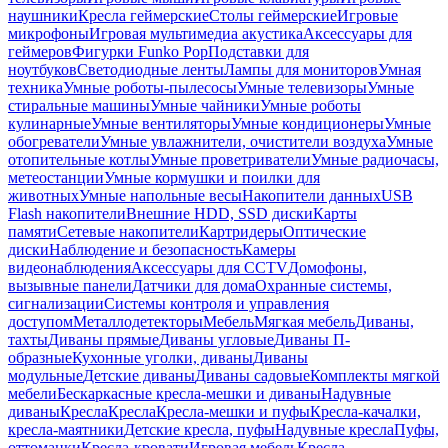
наушники
Кресла геймерские
Столы геймерские
Игровые
микрофоны
Игровая мультимедиа акустика
Аксессуары для
геймеров
Фигурки Funko Pop
Подставки для
ноутбуков
Светодиодные ленты
Лампы для мониторов
Умная
техника
Умные роботы-пылесосы
Умные телевизоры
Умные
стиральные машины
Умные чайники
Умные роботы
кулинарные
Умные вентиляторы
Умные кондиционеры
Умные
обогреватели
Умные увлажнители, очистители воздуха
Умные
отопительные котлы
Умные проветриватели
Умные радиочасы,
метеостанции
Умные кормушки и поилки для
животных
Умные напольные весы
Накопители данных
USB
Flash накопители
Внешние HDD, SSD диски
Карты
памяти
Сетевые накопители
Картридеры
Оптические
диски
Наблюдение и безопасность
Камеры
видеонаблюдения
Аксессуары для CCTV
Домофоны,
вызывные панели
Датчики для дома
Охранные системы,
сигнализации
Системы контроля и управления
доступом
Металлодетекторы
Мебель
Мягкая мебель
Диваны,
тахты
Диваны прямые
Диваны угловые
Диваны П-
образные
Кухонные уголки, диваны
Диваны
модульные
Детские диваны
Диваны садовые
Комплекты мягкой
мебели
Бескаркасные кресла-мешки и диваны
Надувные
диваны
Кресла
Кресла
Кресла-мешки и пуфы
Кресла-качалки,
кресла-маятники
Детские кресла, пуфы
Надувные кресла
Пуфы,
оттоманки
Кресла-кровати
Игровая мебель
Кресла