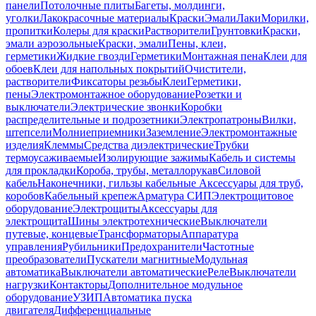
панели
Потолочные плиты
Багеты, молдинги,
уголки
Лакокрасочные материалы
Краски
Эмали
Лаки
Морилки,
пропитки
Колеры для краски
Растворители
Грунтовки
Краски,
эмали аэрозольные
Краски, эмали
Пены, клеи,
герметики
Жидкие гвозди
Герметики
Монтажная пена
Клеи для
обоев
Клеи для напольных покрытий
Очистители,
растворители
Фиксаторы резьбы
Клеи
Герметики,
пены
Электромонтажное оборудование
Розетки и
выключатели
Электрические звонки
Коробки
распределительные и подрозетники
Электропатроны
Вилки,
штепсели
Молниеприемники
Заземление
Электромонтажные
изделия
Клеммы
Средства диэлектрические
Трубки
термоусаживаемые
Изолирующие зажимы
Кабель и системы
для прокладки
Короба, трубы, металлорукав
Силовой
кабель
Наконечники, гильзы кабельные
Аксессуары для труб,
коробов
Кабельный крепеж
Арматура СИП
Электрощитовое
оборудование
Электрощиты
Аксессуары для
электрощита
Шины электротехнические
Выключатели
путевые, концевые
Трансформаторы
Аппаратура
управления
Рубильники
Предохранители
Частотные
преобразователи
Пускатели магнитные
Модульная
автоматика
Выключатели автоматические
Реле
Выключатели
нагрузки
Контакторы
Дополнительное модульное
оборудование
УЗИП
Автоматика пуска
двигателя
Дифференциальные