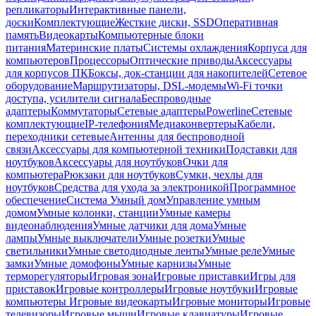
репликаторы
Интерактивные панели,
доски
Комплектующие
Жесткие диски, SSD
Оперативная
память
Видеокарты
Компьютерные блоки
питания
Материнские платы
Системы охлаждения
Корпуса для
компьютеров
Процессоры
Оптические приводы
Аксессуары
для корпусов ПК
Боксы, док-станции для накопителей
Сетевое
оборудование
Маршрутизаторы, DSL-модемы
Wi-Fi точки
доступа, усилители сигнала
Беспроводные
адаптеры
Коммутаторы
Сетевые адаптеры
Powerline
Сетевые
комплектующие
IP-телефония
Медиаконвертеры
Кабели,
переходники сетевые
Антенны для беспроводной
связи
Аксессуары для компьютерной техники
Подставки для
ноутбуков
Аксессуары для ноутбуков
Очки для
компьютера
Рюкзаки для ноутбуков
Сумки, чехлы для
ноутбуков
Средства для ухода за электроникой
Программное
обеспечение
Система Умный дом
Управление умным
домом
Умные колонки, станции
Умные камеры
видеонаблюдения
Умные датчики для дома
Умные
лампы
Умные выключатели
Умные розетки
Умные
светильники
Умные светодиодные ленты
Умные реле
Умные
замки
Умные домофоны
Умные карнизы
Умные
терморегуляторы
Игровая зона
Игровые приставки
Игры для
приставок
Игровые контроллеры
Игровые ноутбуки
Игровые
компьютеры
Игровые видеокарты
Игровые мониторы
Игровые
телевизоры
Игровые мыши
Игровые клавиатуры
Игровые