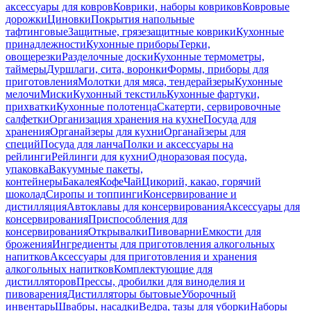
аксессуары для ковров
Коврики, наборы ковриков
Ковровые
дорожки
Циновки
Покрытия напольные
тафтинговые
Защитные, грязезащитные коврики
Кухонные
принадлежности
Кухонные приборы
Терки,
овощерезки
Разделочные доски
Кухонные термометры,
таймеры
Дуршлаги, сита, воронки
Формы, приборы для
приготовления
Молотки для мяса, тендерайзеры
Кухонные
мелочи
Миски
Кухонный текстиль
Кухонные фартуки,
прихватки
Кухонные полотенца
Скатерти, сервировочные
салфетки
Организация хранения на кухне
Посуда для
хранения
Органайзеры для кухни
Органайзеры для
специй
Посуда для ланча
Полки и аксессуары на
рейлинги
Рейлинги для кухни
Одноразовая посуда,
упаковка
Вакуумные пакеты,
контейнеры
Бакалея
Кофе
Чай
Цикорий, какао, горячий
шоколад
Сиропы и топпинги
Консервирование и
дистилляция
Автоклавы для консервирования
Аксессуары для
консервирования
Приспособления для
консервирования
Открывалки
Пивоварни
Емкости для
брожения
Ингредиенты для приготовления алкогольных
напитков
Аксессуары для приготовления и хранения
алкогольных напитков
Комплектующие для
дистилляторов
Прессы, дробилки для виноделия и
пивоварения
Дистилляторы бытовые
Уборочный
инвентарь
Швабры, насадки
Ведра, тазы для уборки
Наборы