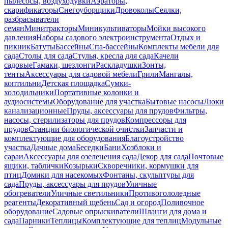
пылесосы, воздуходувки
Аэраторы,
скарификаторы
Снегоуборщики
Дровоколы
Сеялки,
разбрасыватели
семян
Минитракторы
Миникультиваторы
Мойки высокого
давления
Наборы садового электроинструмента
Отдых и
пикник
Батуты
Бассейны
Спа-бассейны
Комплекты мебели для
сада
Столы для сада
Стулья, кресла для сада
Качели
садовые
Гамаки, шезлонги
Раскладушки
Зонты,
тенты
Аксессуары для садовой мебели
Грили
Мангалы,
коптильни
Детская площадка
Сумки-
холодильники
Портативные колонки и
аудиосистемы
Оборудование для участка
Бытовые насосы
Люки
канализационные
Пруды, аксессуары для прудов
Фильтры,
насосы, стерилизаторы для прудов
Компрессоры для
прудов
Станции биологической очистки
Запчасти и
комплектующие для оборудования
Благоустройство
участка
Дачные дома
Беседки
Бани
Хозблоки и
сараи
Аксессуары для озеленения сада
Декор для сада
Почтовые
ящики, таблички
Козырьки
Скворечники, кормушки для
птиц
Домики для насекомых
Фонтаны, скульптуры для
сада
Пруды, аксессуары для прудов
Уличные
обогреватели
Уличные светильники
Противогололедные
реагенты
Декоративный щебень
Сад и огород
Поливочное
оборудование
Садовые опрыскиватели
Шланги для дома и
сада
Парники
Теплицы
Комплектующие для теплиц
Модульные