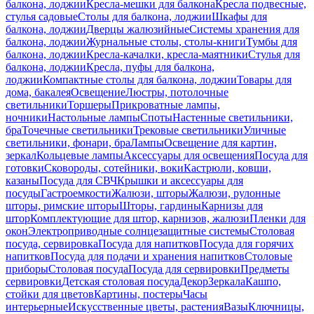
балкона, лоджии
Кресла-мешки для балкона
Кресла подвесные,
стулья садовые
Столы для балкона, лоджии
Шкафы для
балкона, лоджии
Дверцы жалюзийные
Системы хранения для
балкона, лоджии
Журнальные столы, столы-книги
Тумбы для
балкона, лоджии
Кресла-качалки, кресла-маятники
Стулья для
балкона, лоджии
Кресла, пуфы для балкона,
лоджии
Компактные столы для балкона, лоджии
Товары для
дома, бакалея
Освещение
Люстры, потолочные
светильники
Торшеры
Прикроватные лампы,
ночники
Настольные лампы
Споты
Настенные светильники,
бра
Точечные светильники
Трековые светильники
Уличные
светильники, фонари, бра
Лампы
Освещение для картин,
зеркал
Кольцевые лампы
Аксессуары для освещения
Посуда для
готовки
Сковороды, сотейники, воки
Кастрюли, ковши,
казаны
Посуда для СВЧ
Крышки и аксессуары для
посуды
Гастроемкости
Жалюзи, шторы
Жалюзи, рулонные
шторы, римские шторы
Шторы, гардины
Карнизы для
штор
Комплектующие для штор, карнизов, жалюзи
Пленки для
окон
Электроприводные солнцезащитные системы
Столовая
посуда, сервировка
Посуда для напитков
Посуда для горячих
напитков
Посуда для подачи и хранения напитков
Столовые
приборы
Столовая посуда
Посуда для сервировки
Предметы
сервировки
Детская столовая посуда
Декор
Зеркала
Кашпо,
стойки для цветов
Картины, постеры
Часы
интерьерные
Искусственные цветы, растения
Вазы
Ключницы,