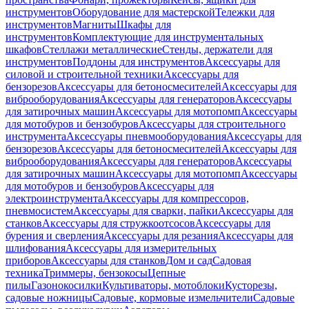
инструментов
Оборудование для мастерской
Тележки для
инструментов
Магниты
Шкафы для
инструментов
Комплектующие для инструментальных
шкафов
Стеллажи металлические
Стенды, держатели для
инструментов
Поддоны для инструментов
Аксессуары для
силовой и строительной техники
Аксессуары для
бензорезов
Аксессуары для бетоносмесителей
Аксессуары для
виброоборудования
Аксессуары для генераторов
Аксессуары
для затирочных машин
Аксессуары для мотопомп
Аксессуары
для мотобуров и бензобуров
Аксессуары для строительного
инструмента
Аксессуары пневмооборудования
Аксессуары для
бензорезов
Аксессуары для бетоносмесителей
Аксессуары для
виброоборудования
Аксессуары для генераторов
Аксессуары
для затирочных машин
Аксессуары для мотопомп
Аксессуары
для мотобуров и бензобуров
Аксессуары для
электроинструмента
Аксессуары для компрессоров,
пневмосистем
Аксессуары для сварки, пайки
Аксессуары для
станков
Аксессуары для стружкоотсосов
Аксессуары для
бурения и сверления
Аксессуары для резания
Аксессуары для
шлифования
Аксессуары для измерительных
приборов
Аксессуары для станков
Дом и сад
Садовая
техника
Триммеры, бензокосы
Цепные
пилы
Газонокосилки
Культиваторы, мотоблоки
Кусторезы,
садовые ножницы
Садовые, кормовые измельчители
Садовые