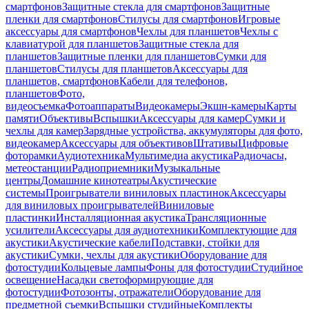
смартфонов
Защитные стекла для смартфонов
Защитные
пленки для смартфонов
Стилусы для смартфонов
Игровые
аксессуары для смартфонов
Чехлы для планшетов
Чехлы с
клавиатурой для планшетов
Защитные стекла для
планшетов
Защитные пленки для планшетов
Сумки для
планшетов
Стилусы для планшетов
Аксессуары для
планшетов, смартфонов
Кабели для телефонов,
планшетов
Фото,
видеосъемка
Фотоаппараты
Видеокамеры
Экшн-камеры
Карты
памяти
Объективы
Вспышки
Аксессуары для камер
Сумки и
чехлы для камер
Зарядные устройства, аккумуляторы для фото,
видеокамер
Аксессуары для объективов
Штативы
Цифровые
фоторамки
Аудиотехника
Мультимедиа акустика
Радиочасы,
метеостанции
Радиоприемники
Музыкальные
центры
Домашние кинотеатры
Акустические
системы
Проигрыватели виниловых пластинок
Аксессуары
для виниловых проигрывателей
Виниловые
пластинки
Инсталляционная акустика
Трансляционные
усилители
Аксессуары для аудиотехники
Комплектующие для
акустики
Акустические кабели
Подставки, стойки для
акустики
Сумки, чехлы для акустики
Оборудование для
фотостудии
Кольцевые лампы
Фоны для фотостудии
Студийное
освещение
Насадки светоформирующие для
фотостудии
Фотозонты, отражатели
Оборудование для
предметной съемки
Вспышки студийные
Комплекты