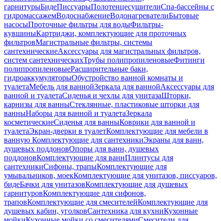
гарнитуры
Биде
Писсуары
Полотенцесушители
Спа-бассейны с
гидромассажем
Водоснабжение
Водонагреватели
Бытовые
насосы
Проточные фильтры для воды
Фильтры-
кувшины
Картриджи, комплектующие для проточных
фильтров
Магистральные фильтры, системы
сантехнические
Аксессуары для магистральных фильтров,
систем сантехнических
Трубы полипропиленовые
Фитинги
полипропиленовые
Расширительные баки,
гидроаккумуляторы
Обустройство ванной комнаты и
туалета
Мебель для ванной
Зеркала для ванной
Аксессуары для
ванной и туалета
Сиденья и чехлы для унитаза
Шторки,
карнизы для ванны
Стеклянные, пластиковые шторки для
ванны
Наборы для ванной и туалета
Зеркала
косметические
Сиденья для ванны
Коврики для ванной и
туалета
Экран-дверки в туалет
Комплектующие для мебели в
ванную
Комплектующие для сантехники
Экраны для ванн,
душевых поддонов
Опоры для ванн, душевых
поддонов
Комплектующие для ванн
Плинтусы для
сантехники
Сифоны, трапы
Комплектующие для
умывальников, моек
Комплектующие для унитазов, писсуаров,
биде
Бачки для унитазов
Комплектующие для душевых
гарнитуров
Комплектующие для сифонов,
трапов
Комплектующие для смесителей
Комплектующие для
душевых кабин, уголков
Сантехника для кухни
Кухонные
мойки
Кухонные мойки со смесителями
Смесители для