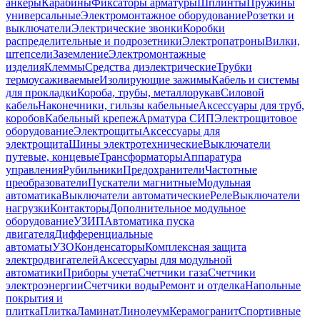
анкеры
Карабины
Фиксаторы арматуры
Шплинты
Пружины
универсальные
Электромонтажное оборудование
Розетки и
выключатели
Электрические звонки
Коробки
распределительные и подрозетники
Электропатроны
Вилки,
штепсели
Заземление
Электромонтажные
изделия
Клеммы
Средства диэлектрические
Трубки
термоусаживаемые
Изолирующие зажимы
Кабель и системы
для прокладки
Короба, трубы, металлорукав
Силовой
кабель
Наконечники, гильзы кабельные
Аксессуары для труб,
коробов
Кабельный крепеж
Арматура СИП
Электрощитовое
оборудование
Электрощиты
Аксессуары для
электрощита
Шины электротехнические
Выключатели
путевые, концевые
Трансформаторы
Аппаратура
управления
Рубильники
Предохранители
Частотные
преобразователи
Пускатели магнитные
Модульная
автоматика
Выключатели автоматические
Реле
Выключатели
нагрузки
Контакторы
Дополнительное модульное
оборудование
УЗИП
Автоматика пуска
двигателя
Дифференциальные
автоматы
УЗО
Конденсаторы
Комплексная защита
электродвигателей
Аксессуары для модульной
автоматики
Приборы учета
Счетчики газа
Счетчики
электроэнергии
Счетчики воды
Ремонт и отделка
Напольные
покрытия и
плитка
Плитка
Ламинат
Линолеум
Керамогранит
Спортивные