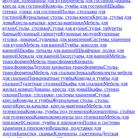
модули
Столешницы для кухни
Мебель для гостиной
Диваны,
кресла для гостиной
Комоды, тумбы для гостиной
Шкафы,
стенки, горки для гостиной
Полки, стеллажи для
гостиной
Журнальные столы, столы-книги
Кресла, стулья для
дома
Кресла-качалки, кресла-маятники
Мебель для
кухни
Столы, столики
Стулья для кухни
Стулья, табуреты
барные
Кухонный гарнитур
Кухонные модули
Кухонные
уголки, диваны
Стульчики для кормления
Системы хранения
для кухни
Мебель для ванной
Тумбы, консоли для
ванной
Шкафы, пеналы для ванной
Шкафчики, полки для
ванной
Зеркала для ванной
Аксессуары для ванной
Мебель-
трансформер
Мебель-трансформер
Кровати-
трансформеры
Детские кроватки-трансформеры
Столы-
трансформеры
Мебель для спальни
Зеркала
Комплекты мебели
для спальни
Прикроватные тумбы
Комоды и тумбы для
спальни
Туалетные столики
Шкафы для спальни
Мебель для
жилых комнат
Диваны, кресла для дома
Шкафы, стенки,
секции
Полки, стеллажи, системы хранения
Стулья,
кресла
Комоды и тумбы
Журнальные столы, столы-
книги
Кресла-качалки, кресла-маятники
Мебель для
телевизора
Комоды, тумбы под телевизор
Кронштейны, стойки
для телевизора
Каминокомплекты под телевизор
Мебель для
прихожей
Секции, тумбы в прихожую
Полки и системы
хранения в прихожую
Вешалки, подставки для
зонтов
Банкетки, скамьи
Ключницы, газетницы
Детская