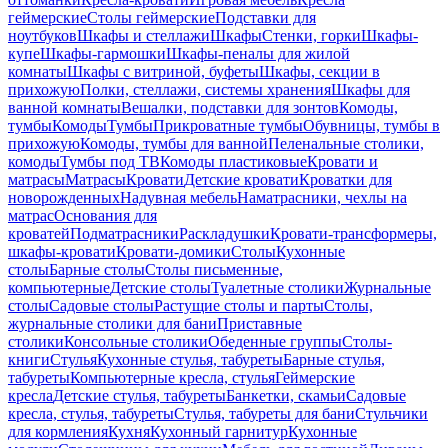
геймерские
Столы геймерские
Подставки для
ноутбуков
Шкафы и стеллажи
Шкафы
Стенки, горки
Шкафы-
купе
Шкафы-гармошки
Шкафы-пеналы для жилой
комнаты
Шкафы с витриной, буфеты
Шкафы, секции в
прихожую
Полки, стеллажи, системы хранения
Шкафы для
ванной комнаты
Вешалки, подставки для зонтов
Комоды,
тумбы
Комоды
Тумбы
Прикроватные тумбы
Обувницы, тумбы в
прихожую
Комоды, тумбы для ванной
Пеленальные столики,
комоды
Тумбы под ТВ
Комоды пластиковые
Кровати и
матрасы
Матрасы
Кровати
Детские кровати
Кроватки для
новорожденных
Надувная мебель
Наматрасники, чехлы на
матрас
Основания для
кроватей
Подматрасники
Раскладушки
Кровати-трансформеры,
шкафы-кровати
Кровати-домики
Столы
Кухонные
столы
Барные столы
Столы письменные,
компьютерные
Детские столы
Туалетные столики
Журнальные
столы
Садовые столы
Растущие столы и парты
Столы,
журнальные столики для бани
Приставные
столики
Консольные столики
Обеденные группы
Столы-
книги
Стулья
Кухонные стулья, табуреты
Барные стулья,
табуреты
Компьютерные кресла, стулья
Геймерские
кресла
Детские стулья, табуреты
Банкетки, скамьи
Садовые
кресла, стулья, табуреты
Стулья, табуреты для бани
Стульчики
для кормления
Кухня
Кухонный гарнитур
Кухонные