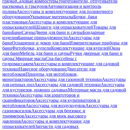
грядки
Садовые компостеры
Уничтожители, отпугиватели
насекомых и грызунов
Автоматизация и контроль
полива
Аксессуары и комплектующие для поливочного
оборудования
Укрывные материалы
Бочки, баки
пластиковые
Аксессуары и комплектующие для
опрыскивателей
Шланги для опрыскивателей
Товары для
бани
Бани
Сауны
Двери для бани и сауны
Бондарные
изделия
Банные принадлежности
Аксессуары для
бани
Оснащение и декор для бани
Измерительные приборы для
бани
Фитобочки, купели
Комплектующие для купелей
Окна
для бани
Мебель для бани и сауны
Ручки дверные для бани и
сауны
Эфирные масла
Спа-бассейны с
гидромассажем
Аксессуары и комплектующие для садовой
техники
Навесное оборудование
Двигатели для
мотоблоков
Прицепы для мотоблоков,
минитракторов
Аксессуары для газонной техники
Аксессуары
для цепных пил
Аксессуары для садовой техники
Аксессуары
для кусторезов, ножниц садовых
Моторные масла для садовой
техники
Аксессуары для аэратоторов и
скарификаторов
Аксессуары для культиваторов и
мотоблоков
Аксессуары для воздуходувок
Аксессуары для
газонокосилок
Аксессуары для бензокос и
триммеров
Аксессуары для моек высокого
давления
Аксессуары и комплектующие для
опрыскивателей
Запчасти для садовых