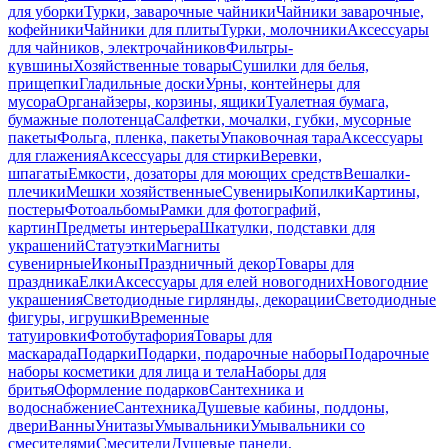
для уборки
Турки, заварочные чайники
Чайники заварочные,
кофейники
Чайники для плиты
Турки, молочники
Аксессуары
для чайников, электрочайников
Фильтры-
кувшины
Хозяйственные товары
Сушилки для белья,
прищепки
Гладильные доски
Урны, контейнеры для
мусора
Органайзеры, корзины, ящики
Туалетная бумага,
бумажные полотенца
Салфетки, мочалки, губки, мусорные
пакеты
Фольга, пленка, пакеты
Упаковочная тара
Аксессуары
для глажения
Аксессуары для стирки
Веревки,
шпагаты
Емкости, дозаторы для моющих средств
Вешалки-
плечики
Мешки хозяйственные
Сувениры
Копилки
Картины,
постеры
Фотоальбомы
Рамки для фотографий,
картин
Предметы интерьера
Шкатулки, подставки для
украшений
Статуэтки
Магниты
сувенирные
Иконы
Праздничный декор
Товары для
праздника
Елки
Аксессуары для елей новогодних
Новогодние
украшения
Светодиодные гирлянды, декорации
Светодиодные
фигуры, игрушки
Временные
татуировки
Фотобутафория
Товары для
маскарада
Подарки
Подарки, подарочные наборы
Подарочные
наборы косметики для лица и тела
Наборы для
бритья
Оформление подарков
Сантехника и
водоснабжение
Сантехника
Душевые кабины, поддоны,
двери
Ванны
Унитазы
Умывальники
Умывальники со
смесителями
Смесители
Душевые панели,