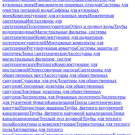
кухонных моек
Измельчители пищевых отходов
Системы для
очистки питьевой воды
Сифоны для кухонных
моек
Комплектующие для кухонных моек
Инженерная
сантехника
Инсталляции для
сантехники
Полотенцесушители
Отвод и подвод воды
Трубы
водопроводные
Магистральные фильтры, системы
сантехнические
Комплектующие для радиаторов,
полотенцесушителей
Монтажные комплекты для
сантехники
Регулирующая арматура
Системы защиты от
протечек
Люки сантехнические
Аксессуары для
магистральных фильтров, систем
сантехнических
Фитинги
Комплектующие для
инсталляций
Опрессовочные насосы
Сантехника для
общественных мест
Аксессуары для общественных
санузлов
Сушилки для рук
Дозаторы для общественных
санузлов
Сенсорные дозаторы для общественных
санузлов
Локтевые дозаторы для общественных
санузлов
Диспенсеры для бумажных полотенец
Диспенсеры
для туалетной бумаги
Канализация
Тросы сантехнические,
вантузы
Прочистные машины
Трубы, фитинги внутренней
канализации
Трубы, фитинги наружной канализации
Люки
канализационные
Теплый пол водяной
Трубы для теплого
пола
Коллекторы и комплектующие
Термостатика для теплого
пола
Автоматика для теплого
пола
Строительство
Строительные смеси и грунтовки
Клеевые