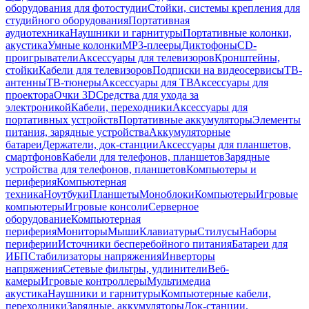
оборудования для фотостудии
Стойки, системы крепления для
студийного оборудования
Портативная
аудиотехника
Наушники и гарнитуры
Портативные колонки,
акустика
Умные колонки
MP3-плееры
Диктофоны
CD-
проигрыватели
Аксессуары для телевизоров
Кронштейны,
стойки
Кабели для телевизоров
Подписки на видеосервисы
ТВ-
антенны
ТВ-тюнеры
Аксессуары для ТВ
Аксессуары для
проектора
Очки 3D
Средства для ухода за
электроникой
Кабели, переходники
Аксессуары для
портативных устройств
Портативные аккумуляторы
Элементы
питания, зарядные устройства
Аккумуляторные
батареи
Держатели, док-станции
Аксессуары для планшетов,
смартфонов
Кабели для телефонов, планшетов
Зарядные
устройства для телефонов, планшетов
Компьютеры и
периферия
Компьютерная
техника
Ноутбуки
Планшеты
Моноблоки
Компьютеры
Игровые
компьютеры
Игровые консоли
Серверное
оборудование
Компьютерная
периферия
Мониторы
Мыши
Клавиатуры
Стилусы
Наборы
периферии
Источники бесперебойного питания
Батареи для
ИБП
Стабилизаторы напряжения
Инверторы
напряжения
Сетевые фильтры, удлинители
Веб-
камеры
Игровые контроллеры
Мультимедиа
акустика
Наушники и гарнитуры
Компьютерные кабели,
переходники
Зарядные, аккумуляторы
Док-станции,