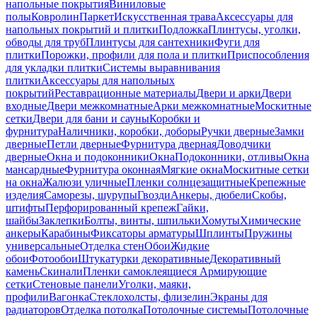
напольные покрытия
Виниловые
полы
Ковролин
Паркет
Искусственная трава
Аксессуары для
напольных покрытий и плитки
Подложка
Плинтусы, уголки,
обводы для труб
Плинтусы для сантехники
Фуги для
плитки
Порожки, профили для пола и плитки
Приспособления
для укладки плитки
Системы выравнивания
плитки
Аксессуары для напольных
покрытий
Реставрационные материалы
Двери и арки
Двери
входные
Двери межкомнатные
Арки межкомнатные
Москитные
сетки
Двери для бани и сауны
Коробки и
фурнитура
Наличники, коробки, доборы
Ручки дверные
Замки
дверные
Петли дверные
Фурнитура дверная
Доводчики
дверные
Окна и подоконники
Окна
Подоконники, отливы
Окна
мансардные
Фурнитура оконная
Мягкие окна
Москитные сетки
на окна
Жалюзи уличные
Пленки солнцезащитные
Крепежные
изделия
Саморезы, шурупы
Гвозди
Анкеры, дюбели
Скобы,
штифты
Перфорированный крепеж
Гайки,
шайбы
Заклепки
Болты, винты, шпильки
Хомуты
Химические
анкеры
Карабины
Фиксаторы арматуры
Шплинты
Пружины
универсальные
Отделка стен
Обои
Жидкие
обои
Фотообои
Штукатурки декоративные
Декоративный
камень
Скинали
Пленки самоклеящиеся
Армирующие
сетки
Стеновые панели
Уголки, маяки,
профили
Вагонка
Стеклохолсты, флизелин
Экраны для
радиаторов
Отделка потолка
Потолочные системы
Потолочные