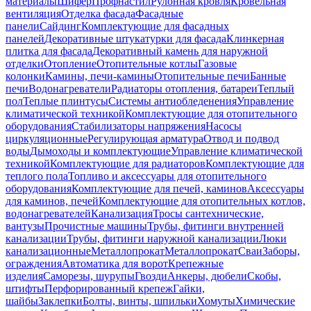
материалы
Шифер
Профнастил
Рулонная кровля
Кровельная
вентиляция
Отделка фасада
Фасадные
панели
Сайдинг
Комплектующие для фасадных
панелей
Декоративные штукатурки для фасада
Клинкерная
плитка для фасада
Декоративный камень для наружной
отделки
Отопление
Отопительные котлы
Газовые
колонки
Камины, печи-камины
Отопительные печи
Банные
печи
Водонагреватели
Радиаторы отопления, батареи
Теплый
пол
Теплые плинтусы
Системы антиобледенения
Управление
климатической техникой
Комплектующие для отопительного
оборудования
Стабилизаторы напряжения
Насосы
циркуляционные
Регулирующая арматура
Отвод и подвод
воды
Дымоходы и комплектующие
Управление климатической
техникой
Комплектующие для радиаторов
Комплектующие для
теплого пола
Топливо и аксессуары для отопительного
оборудования
Комплектующие для печей, каминов
Аксессуары
для каминов, печей
Комплектующие для отопительных котлов,
водонагревателей
Канализация
Тросы сантехнические,
вантузы
Прочистные машины
Трубы, фитинги внутренней
канализации
Трубы, фитинги наружной канализации
Люки
канализационные
Металлопрокат
Металлопрокат
Сваи
Заборы,
ограждения
Автоматика для ворот
Крепежные
изделия
Саморезы, шурупы
Гвозди
Анкеры, дюбели
Скобы,
штифты
Перфорированный крепеж
Гайки,
шайбы
Заклепки
Болты, винты, шпильки
Хомуты
Химические