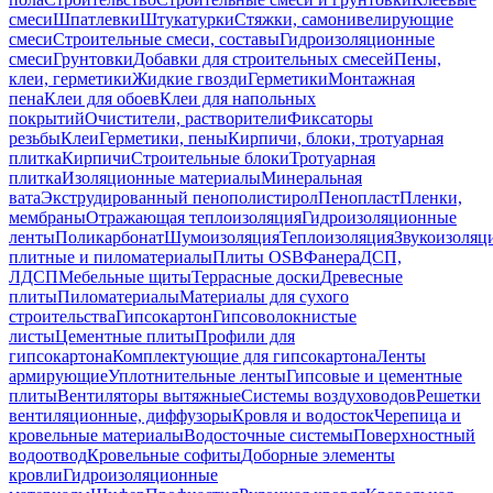
смеси
Шпатлевки
Штукатурки
Стяжки, самонивелирующие
смеси
Строительные смеси, составы
Гидроизоляционные
смеси
Грунтовки
Добавки для строительных смесей
Пены,
клеи, герметики
Жидкие гвозди
Герметики
Монтажная
пена
Клеи для обоев
Клеи для напольных
покрытий
Очистители, растворители
Фиксаторы
резьбы
Клеи
Герметики, пены
Кирпичи, блоки, тротуарная
плитка
Кирпичи
Строительные блоки
Тротуарная
плитка
Изоляционные материалы
Минеральная
вата
Экструдированный пенополистирол
Пенопласт
Пленки,
мембраны
Отражающая теплоизоляция
Гидроизоляционные
ленты
Поликарбонат
Шумоизоляция
Теплоизоляция
Звукоизоляц
плитные и пиломатериалы
Плиты OSB
Фанера
ДСП,
ЛДСП
Мебельные щиты
Террасные доски
Древесные
плиты
Пиломатериалы
Материалы для сухого
строительства
Гипсокартон
Гипсоволокнистые
листы
Цементные плиты
Профили для
гипсокартона
Комплектующие для гипсокартона
Ленты
армирующие
Уплотнительные ленты
Гипсовые и цементные
плиты
Вентиляторы вытяжные
Системы воздуховодов
Решетки
вентиляционные, диффузоры
Кровля и водосток
Черепица и
кровельные материалы
Водосточные системы
Поверхностный
водоотвод
Кровельные софиты
Доборные элементы
кровли
Гидроизоляционные