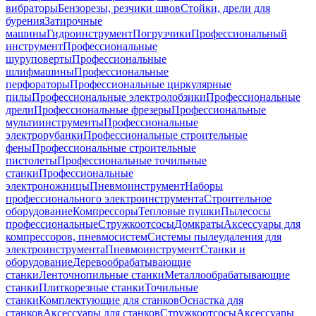
вибраторы
Бензорезы, резчики швов
Стойки, дрели для
бурения
Затирочные
машины
Гидроинструмент
Погрузчики
Профессиональный
инструмент
Профессиональные
шуруповерты
Профессиональные
шлифмашины
Профессиональные
перфораторы
Профессиональные циркулярные
пилы
Профессиональные электролобзики
Профессиональные
дрели
Профессиональные фрезеры
Профессиональные
мультиинструменты
Профессиональные
электрорубанки
Профессиональные строительные
фены
Профессиональные строительные
пистолеты
Профессиональные точильные
станки
Профессиональные
электроножницы
Пневмоинструмент
Наборы
профессионального электроинструмента
Строительное
оборудование
Компрессоры
Тепловые пушки
Пылесосы
профессиональные
Стружкоотсосы
Домкраты
Аксессуары для
компрессоров, пневмосистем
Системы пылеудаления для
электроинструмента
Пневмоинструмент
Станки и
оборудование
Деревообрабатывающие
станки
Ленточнопильные станки
Металлообрабатывающие
станки
Плиткорезные станки
Точильные
станки
Комплектующие для станков
Оснастка для
станков
Аксессуары для станков
Стружкоотсосы
Аксессуары