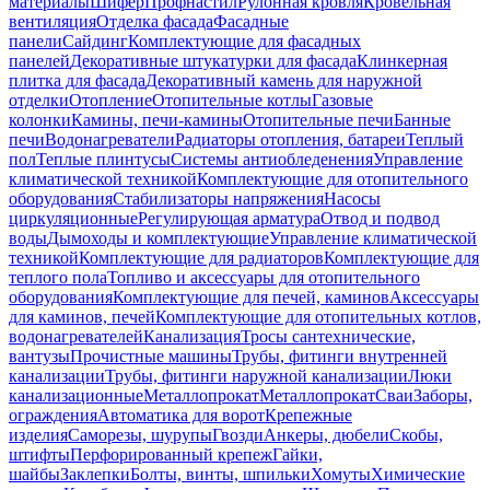
материалы
Шифер
Профнастил
Рулонная кровля
Кровельная
вентиляция
Отделка фасада
Фасадные
панели
Сайдинг
Комплектующие для фасадных
панелей
Декоративные штукатурки для фасада
Клинкерная
плитка для фасада
Декоративный камень для наружной
отделки
Отопление
Отопительные котлы
Газовые
колонки
Камины, печи-камины
Отопительные печи
Банные
печи
Водонагреватели
Радиаторы отопления, батареи
Теплый
пол
Теплые плинтусы
Системы антиобледенения
Управление
климатической техникой
Комплектующие для отопительного
оборудования
Стабилизаторы напряжения
Насосы
циркуляционные
Регулирующая арматура
Отвод и подвод
воды
Дымоходы и комплектующие
Управление климатической
техникой
Комплектующие для радиаторов
Комплектующие для
теплого пола
Топливо и аксессуары для отопительного
оборудования
Комплектующие для печей, каминов
Аксессуары
для каминов, печей
Комплектующие для отопительных котлов,
водонагревателей
Канализация
Тросы сантехнические,
вантузы
Прочистные машины
Трубы, фитинги внутренней
канализации
Трубы, фитинги наружной канализации
Люки
канализационные
Металлопрокат
Металлопрокат
Сваи
Заборы,
ограждения
Автоматика для ворот
Крепежные
изделия
Саморезы, шурупы
Гвозди
Анкеры, дюбели
Скобы,
штифты
Перфорированный крепеж
Гайки,
шайбы
Заклепки
Болты, винты, шпильки
Хомуты
Химические