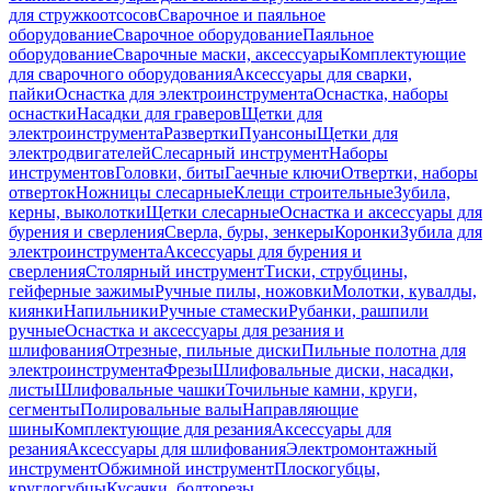
для стружкоотсосов
Сварочное и паяльное
оборудование
Сварочное оборудование
Паяльное
оборудование
Сварочные маски, аксессуары
Комплектующие
для сварочного оборудования
Аксессуары для сварки,
пайки
Оснастка для электроинструмента
Оснастка, наборы
оснастки
Насадки для граверов
Щетки для
электроинструмента
Развертки
Пуансоны
Щетки для
электродвигателей
Слесарный инструмент
Наборы
инструментов
Головки, биты
Гаечные ключи
Отвертки, наборы
отверток
Ножницы слесарные
Клещи строительные
Зубила,
керны, выколотки
Щетки слесарные
Оснастка и аксессуары для
бурения и сверления
Сверла, буры, зенкеры
Коронки
Зубила для
электроинструмента
Аксессуары для бурения и
сверления
Столярный инструмент
Тиски, струбцины,
гейферные зажимы
Ручные пилы, ножовки
Молотки, кувалды,
киянки
Напильники
Ручные стамески
Рубанки, рашпили
ручные
Оснастка и аксессуары для резания и
шлифования
Отрезные, пильные диски
Пильные полотна для
электроинструмента
Фрезы
Шлифовальные диски, насадки,
листы
Шлифовальные чашки
Точильные камни, круги,
сегменты
Полировальные валы
Направляющие
шины
Комплектующие для резания
Аксессуары для
резания
Аксессуары для шлифования
Электромонтажный
инструмент
Обжимной инструмент
Плоскогубцы,
круглогубцы
Кусачки, болторезы,