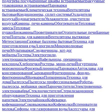
подогрева посуды
Винные шкафы встраиваемые
Вакуумные
упаковщики встраиваемые
Пароварки
встраиваемые
Климатическая техника
Вентиляторы
бытовые
Кондиционеры, сплит-системы
Охладители
воздуха
Водонагреватели
Увлажнители, очистители
воздуха
Камины, печи-камины
Обогреватели
Тепловые
завесы
Тепловые
пушки
Биокамины
Проветриватели
Отопительные печи
Банные
печи
Порталы для каминов
Вентиляторы вытяжные
Метеостанции
Газовые баллоны бытовые
Техника для
приготовления еды
Аэрогрили
Микроволновые
печи
Мультиварки
Сэндвичницы, хот-дог
мейкеры
Тостеры
Электрогрили,
электрошашлычницы
Вафельницы, орешницы,
кексницы
Хлебопечки
Ростеры, мини-печи
Йогуртницы,
мороженицы
Фризеры
Блинницы
Пароварки
Автоклавы для
консервирования
Сыроварни
Фритюрницы, фондю-
фритюрницы
Яйцеварки
Попкорницы
Техника для
дома
Пылесосы
Пылесосы профессиональные
Роботы-
пылесосы, мойщики окон
Пароочистители
Электровеники,
электрошвабры
Стеклоочистители
Стерилизационное
оборудование
Техника для приготовления
напитков
Электрочайники
Кофеварки,
кофемашины
Соковыжималки
Кофемолки
Вспениватели
молока
Сифоны для газирования воды
Аксессуары для