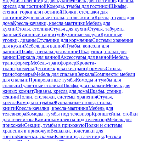
модули
Столешницы для кухни
Мебель для гостиной
Диваны,
кресла для гостиной
Комоды, тумбы для гостиной
Шкафы,
стенки, горки для гостиной
Полки, стеллажи для
гостиной
Журнальные столы, столы-книги
Кресла, стулья для
дома
Кресла-качалки, кресла-маятники
Мебель для
кухни
Столы, столики
Стулья для кухни
Стулья, табуреты
барные
Кухонный гарнитур
Кухонные модули
Кухонные
уголки, диваны
Стульчики для кормления
Системы хранения
для кухни
Мебель для ванной
Тумбы, консоли для
ванной
Шкафы, пеналы для ванной
Шкафчики, полки для
ванной
Зеркала для ванной
Аксессуары для ванной
Мебель-
трансформер
Мебель-трансформер
Кровати-
трансформеры
Детские кроватки-трансформеры
Столы-
трансформеры
Мебель для спальни
Зеркала
Комплекты мебели
для спальни
Прикроватные тумбы
Комоды и тумбы для
спальни
Туалетные столики
Шкафы для спальни
Мебель для
жилых комнат
Диваны, кресла для дома
Шкафы, стенки,
секции
Полки, стеллажи, системы хранения
Стулья,
кресла
Комоды и тумбы
Журнальные столы, столы-
книги
Кресла-качалки, кресла-маятники
Мебель для
телевизора
Комоды, тумбы под телевизор
Кронштейны, стойки
для телевизора
Каминокомплекты под телевизор
Мебель для
прихожей
Секции, тумбы в прихожую
Полки и системы
хранения в прихожую
Вешалки, подставки для
зонтов
Банкетки, скамьи
Ключницы, газетницы
Детская