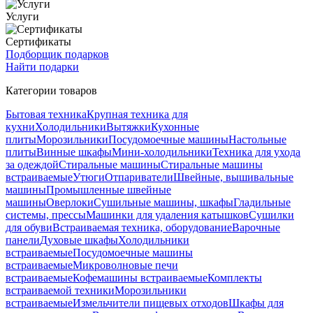
Услуги
Сертификаты
Подборщик подарков
Найти подарки
Категории товаров
Бытовая техника
Крупная техника для
кухни
Холодильники
Вытяжки
Кухонные
плиты
Морозильники
Посудомоечные машины
Настольные
плиты
Винные шкафы
Мини-холодильники
Техника для ухода
за одеждой
Стиральные машины
Стиральные машины
встраиваемые
Утюги
Отпариватели
Швейные, вышивальные
машины
Промышленные швейные
машины
Оверлоки
Сушильные машины, шкафы
Гладильные
системы, прессы
Машинки для удаления катышков
Сушилки
для обуви
Встраиваемая техника, оборудование
Варочные
панели
Духовые шкафы
Холодильники
встраиваемые
Посудомоечные машины
встраиваемые
Микроволновые печи
встраиваемые
Кофемашины встраиваемые
Комплекты
встраиваемой техники
Морозильники
встраиваемые
Измельчители пищевых отходов
Шкафы для