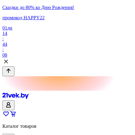
Скидки до 80% ко Дню Рождения!
промокод HAPPY22
01
дн
14
:
44
:
08
Каталог товаров