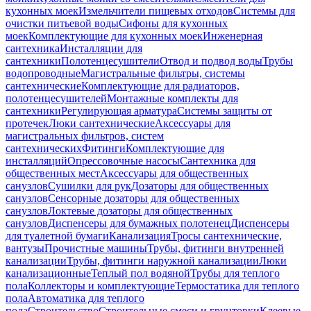
кухонных моек
Измельчители пищевых отходов
Системы для
очистки питьевой воды
Сифоны для кухонных
моек
Комплектующие для кухонных моек
Инженерная
сантехника
Инсталляции для
сантехники
Полотенцесушители
Отвод и подвод воды
Трубы
водопроводные
Магистральные фильтры, системы
сантехнические
Комплектующие для радиаторов,
полотенцесушителей
Монтажные комплекты для
сантехники
Регулирующая арматура
Системы защиты от
протечек
Люки сантехнические
Аксессуары для
магистральных фильтров, систем
сантехнических
Фитинги
Комплектующие для
инсталляций
Опрессовочные насосы
Сантехника для
общественных мест
Аксессуары для общественных
санузлов
Сушилки для рук
Дозаторы для общественных
санузлов
Сенсорные дозаторы для общественных
санузлов
Локтевые дозаторы для общественных
санузлов
Диспенсеры для бумажных полотенец
Диспенсеры
для туалетной бумаги
Канализация
Тросы сантехнические,
вантузы
Прочистные машины
Трубы, фитинги внутренней
канализации
Трубы, фитинги наружной канализации
Люки
канализационные
Теплый пол водяной
Трубы для теплого
пола
Коллекторы и комплектующие
Термостатика для теплого
пола
Автоматика для теплого
пола
Строительство
Строительные смеси и грунтовки
Клеевые