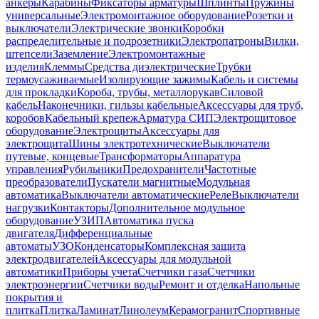
анкеры
Карабины
Фиксаторы арматуры
Шплинты
Пружины
универсальные
Электромонтажное оборудование
Розетки и
выключатели
Электрические звонки
Коробки
распределительные и подрозетники
Электропатроны
Вилки,
штепсели
Заземление
Электромонтажные
изделия
Клеммы
Средства диэлектрические
Трубки
термоусаживаемые
Изолирующие зажимы
Кабель и системы
для прокладки
Короба, трубы, металлорукав
Силовой
кабель
Наконечники, гильзы кабельные
Аксессуары для труб,
коробов
Кабельный крепеж
Арматура СИП
Электрощитовое
оборудование
Электрощиты
Аксессуары для
электрощита
Шины электротехнические
Выключатели
путевые, концевые
Трансформаторы
Аппаратура
управления
Рубильники
Предохранители
Частотные
преобразователи
Пускатели магнитные
Модульная
автоматика
Выключатели автоматические
Реле
Выключатели
нагрузки
Контакторы
Дополнительное модульное
оборудование
УЗИП
Автоматика пуска
двигателя
Дифференциальные
автоматы
УЗО
Конденсаторы
Комплексная защита
электродвигателей
Аксессуары для модульной
автоматики
Приборы учета
Счетчики газа
Счетчики
электроэнергии
Счетчики воды
Ремонт и отделка
Напольные
покрытия и
плитка
Плитка
Ламинат
Линолеум
Керамогранит
Спортивные