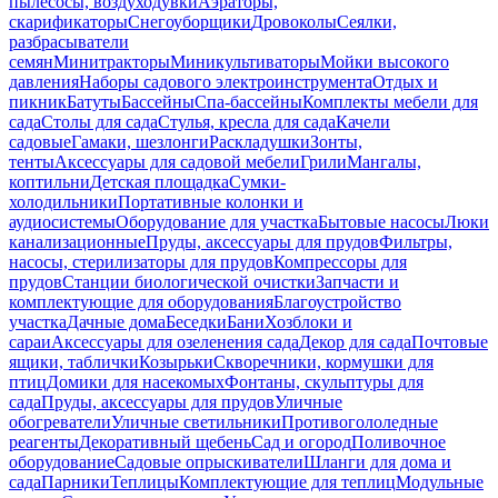
пылесосы, воздуходувки
Аэраторы,
скарификаторы
Снегоуборщики
Дровоколы
Сеялки,
разбрасыватели
семян
Минитракторы
Миникультиваторы
Мойки высокого
давления
Наборы садового электроинструмента
Отдых и
пикник
Батуты
Бассейны
Спа-бассейны
Комплекты мебели для
сада
Столы для сада
Стулья, кресла для сада
Качели
садовые
Гамаки, шезлонги
Раскладушки
Зонты,
тенты
Аксессуары для садовой мебели
Грили
Мангалы,
коптильни
Детская площадка
Сумки-
холодильники
Портативные колонки и
аудиосистемы
Оборудование для участка
Бытовые насосы
Люки
канализационные
Пруды, аксессуары для прудов
Фильтры,
насосы, стерилизаторы для прудов
Компрессоры для
прудов
Станции биологической очистки
Запчасти и
комплектующие для оборудования
Благоустройство
участка
Дачные дома
Беседки
Бани
Хозблоки и
сараи
Аксессуары для озеленения сада
Декор для сада
Почтовые
ящики, таблички
Козырьки
Скворечники, кормушки для
птиц
Домики для насекомых
Фонтаны, скульптуры для
сада
Пруды, аксессуары для прудов
Уличные
обогреватели
Уличные светильники
Противогололедные
реагенты
Декоративный щебень
Сад и огород
Поливочное
оборудование
Садовые опрыскиватели
Шланги для дома и
сада
Парники
Теплицы
Комплектующие для теплиц
Модульные