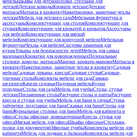
мебель
Шкафы для детской
Полки, стеллажи для
детской
Детские комоды
Кровати детские
Детские
матрасы
Матрасы в кроватку
Наматрасники, защитные чехлы
детские
Мебель для детского сада
Мебельная фурнитура и
аксессуары
Комплектующие для столов
Комплектующие для
стульев
Комплектующие для кроватей и кроваток
Аксессуары
для мебели
Комплектующие для мягкой
мебели
Комплектующие для корпусной мебели
Мебельная
фурнитура
Чехлы для мебели
Системы хранения для
кухни
Товары для безопасности детей
Мебель для самых
маленьких
Кроватки для новорожденных
Пеленальные
столики, комоды, матрасы
Манежи, кровати-манежи
Матрасы в
кроватку
Наматрасники, защитные чехлы в кроватку
Садовая
мебель
Садовые диваны, кресла
Садовые стулья
Садовые,
уличные столы
Комплекты мебели для сада
Гамаки,
шезлонги
Качели садовые
Надувная мебель
Кухни
походные
Столы для сада
Мебель для учебы
Столы, стулья
детские
Письменные столы
Растущие столы и парты
Растущие
кресла и стулья для учебы
Мебель для бани и сауны
Стулья,
табуретки, подставки для бани
Скамьи для бани
Столы для
бани
Журнальные столики для бани
Мебель для кабинета и
офиса
Столы офисные, компьютерные
Кресла, стулья для
офиса
Мягкая мебель для офиса
Шкафы офисные
Стеллажи,
полки для документов
Офисные тумбы
Комплекты мебели для
кабинета
Мебель для лоджии и балкона
Комплекты мебели для