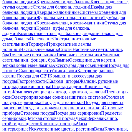
балкона, лоджии
Кресла-мешки для балкона
Кресла подвесные,
стулья садовые
Столы для балкона, лоджии
Шкафы для
балкона, лоджии
Дверцы жалюзийные
Системы хранения для
балкона, лоджии
Журнальные столы, столы-книги
Тумбы для
балкона, лоджии
Кресла-качалки, кресла-маятники
Стулья для
балкона, лоджии
Кресла, пуфы для балкона,
лоджии
Компактные столы для балкона, лоджии
Товары для
дома, бакалея
Освещение
Люстры, потолочные
светильники
Торшеры
Прикроватные лампы,
ночники
Настольные лампы
Споты
Настенные светильники,
бра
Точечные светильники
Трековые светильники
Уличные
светильники, фонари, бра
Лампы
Освещение для картин,
зеркал
Кольцевые лампы
Аксессуары для освещения
Посуда для
готовки
Сковороды, сотейники, воки
Кастрюли, ковши,
казаны
Посуда для СВЧ
Крышки и аксессуары для
посуды
Гастроемкости
Жалюзи, шторы
Жалюзи, рулонные
шторы, римские шторы
Шторы, гардины
Карнизы для
штор
Комплектующие для штор, карнизов, жалюзи
Пленки для
окон
Электроприводные солнцезащитные системы
Столовая
посуда, сервировка
Посуда для напитков
Посуда для горячих
напитков
Посуда для подачи и хранения напитков
Столовые
приборы
Столовая посуда
Посуда для сервировки
Предметы
сервировки
Детская столовая посуда
Декор
Зеркала
Кашпо,
стойки для цветов
Картины, постеры
Часы
интерьерные
Искусственные цветы, растения
Вазы
Ключницы,