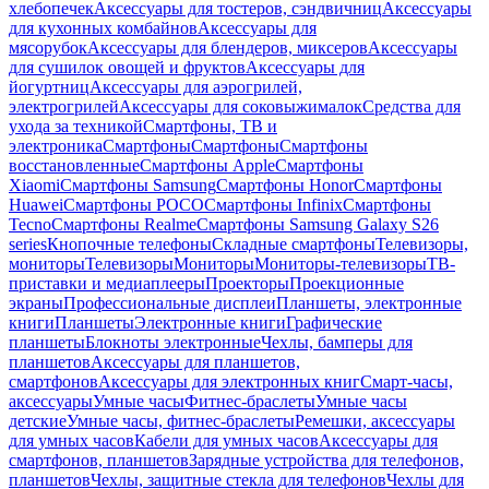
хлебопечек
Аксессуары для тостеров, сэндвичниц
Аксессуары
для кухонных комбайнов
Аксессуары для
мясорубок
Аксессуары для блендеров, миксеров
Аксессуары
для сушилок овощей и фруктов
Аксессуары для
йогуртниц
Аксессуары для аэрогрилей,
электрогрилей
Аксессуары для соковыжималок
Средства для
ухода за техникой
Смартфоны, ТВ и
электроника
Смартфоны
Смартфоны
Смартфоны
восстановленные
Смартфоны Apple
Смартфоны
Xiaomi
Смартфоны Samsung
Смартфоны Honor
Смартфоны
Huawei
Смартфоны POCO
Смартфоны Infinix
Смартфоны
Tecno
Смартфоны Realme
Смартфоны Samsung Galaxy S26
series
Кнопочные телефоны
Складные смартфоны
Телевизоры,
мониторы
Телевизоры
Мониторы
Мониторы-телевизоры
ТВ-
приставки и медиаплееры
Проекторы
Проекционные
экраны
Профессиональные дисплеи
Планшеты, электронные
книги
Планшеты
Электронные книги
Графические
планшеты
Блокноты электронные
Чехлы, бамперы для
планшетов
Аксессуары для планшетов,
смартфонов
Аксессуары для электронных книг
Смарт-часы,
аксессуары
Умные часы
Фитнес-браслеты
Умные часы
детские
Умные часы, фитнес-браслеты
Ремешки, аксессуары
для умных часов
Кабели для умных часов
Аксессуары для
смартфонов, планшетов
Зарядные устройства для телефонов,
планшетов
Чехлы, защитные стекла для телефонов
Чехлы для