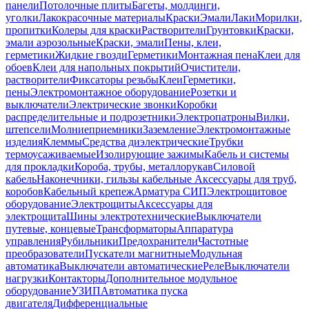
панели
Потолочные плиты
Багеты, молдинги,
уголки
Лакокрасочные материалы
Краски
Эмали
Лаки
Морилки,
пропитки
Колеры для краски
Растворители
Грунтовки
Краски,
эмали аэрозольные
Краски, эмали
Пены, клеи,
герметики
Жидкие гвозди
Герметики
Монтажная пена
Клеи для
обоев
Клеи для напольных покрытий
Очистители,
растворители
Фиксаторы резьбы
Клеи
Герметики,
пены
Электромонтажное оборудование
Розетки и
выключатели
Электрические звонки
Коробки
распределительные и подрозетники
Электропатроны
Вилки,
штепсели
Молниеприемники
Заземление
Электромонтажные
изделия
Клеммы
Средства диэлектрические
Трубки
термоусаживаемые
Изолирующие зажимы
Кабель и системы
для прокладки
Короба, трубы, металлорукав
Силовой
кабель
Наконечники, гильзы кабельные
Аксессуары для труб,
коробов
Кабельный крепеж
Арматура СИП
Электрощитовое
оборудование
Электрощиты
Аксессуары для
электрощита
Шины электротехнические
Выключатели
путевые, концевые
Трансформаторы
Аппаратура
управления
Рубильники
Предохранители
Частотные
преобразователи
Пускатели магнитные
Модульная
автоматика
Выключатели автоматические
Реле
Выключатели
нагрузки
Контакторы
Дополнительное модульное
оборудование
УЗИП
Автоматика пуска
двигателя
Дифференциальные