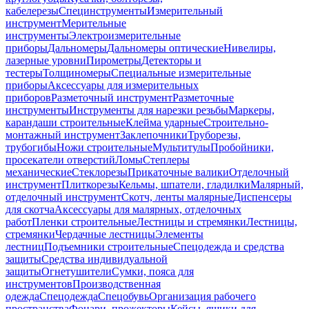
кабелерезы
Специнструменты
Измерительный
инструмент
Мерительные
инструменты
Электроизмерительные
приборы
Дальномеры
Дальномеры оптические
Нивелиры,
лазерные уровни
Пирометры
Детекторы и
тестеры
Толщиномеры
Специальные измерительные
приборы
Аксессуары для измерительных
приборов
Разметочный инструмент
Разметочные
инструменты
Инструменты для нарезки резьбы
Маркеры,
карандаши строительные
Клейма ударные
Строительно-
монтажный инструмент
Заклепочники
Труборезы,
трубогибы
Ножи строительные
Мультитулы
Пробойники,
просекатели отверстий
Ломы
Степлеры
механические
Стеклорезы
Прикаточные валики
Отделочный
инструмент
Плиткорезы
Кельмы, шпатели, гладилки
Малярный,
отделочный инструмент
Скотч, ленты малярные
Диспенсеры
для скотча
Аксессуары для малярных, отделочных
работ
Пленки строительные
Лестницы и стремянки
Лестницы,
стремянки
Чердачные лестницы
Элементы
лестниц
Подъемники строительные
Спецодежда и средства
защиты
Средства индивидуальной
защиты
Огнетушители
Сумки, пояса для
инструментов
Производственная
одежда
Спецодежда
Спецобувь
Организация рабочего
пространства
Фонари, прожекторы
Кейсы, ящики для