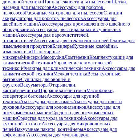
домашней техники
Принадлежности для пылесосов
Щетки,
насадки для пылесосов
Аксессуары для роботов-
пылесосов
Расходные материалы для пылесосов
Станции,
аккумуляторы для роботов-пылесосов
Аксессуары для
швейных машин
Аксессуары для промышленного швейного
оборудования
Аксессуары для стиральных и сушильных
машин
Аксессуары для пароочистителей,
отпаривателей
Аксессуары для стеклоочистителей
Техника для
измельчения продуктов
Блендеры
Кухонные комбайны,
измельчители
Планетарные
миксеры
Миксеры
Мясорубки
Ломтерезки
Комплектующие для
климатической техники
Управление климатической
техникой
Фильтры для климатической техники
Аксессуары для
климатической техники
Мелкая техника
Весы кухонные,
бытовые
Сушилки для овощей и
фруктов
Вакууматоры
Открывалки,
картофелечистки
Проращиватели семян
Маслобойки,
сепараторы бытовые
Аксессуары для крупной
техники
Аксессуары для вытяжек
Аксессуары для плит и
духовок
Аксессуары для холодильников
Аксессуары для
посудомоечных машин
Средства для посудомоечных
машин
Средства для ухода за техникой
Аксессуары для
кухонной техники
Аксессуары для микроволновых
печей
Вакуумные пакеты, контейнеры
Аксессуары для
кофемашин
Аксессуары для мультиварок,