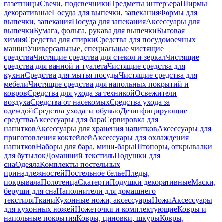
газетницы
Свечи, подсвечники
Предметы интерьера
Ширмы
декоративные
Посуда для выпечки, запекания
Формы для
выпечки, запекания
Посуда для запекания
Аксессуары для
выпечки
Бумага, фольга, рукава для выпечки
Бытовая
химия
Средства для стирки
Средства для посудомоечных
машин
Универсальные, специальные чистящие
средства
Чистящие средства для стекол и зеркал
Чистящие
средства для ванной и туалета
Чистящие средства для
кухни
Средства для мытья посуды
Чистящие средства для
мебели
Чистящие средства для напольных покрытий и
ковров
Средства для ухода за техникой
Освежители
воздуха
Средства от насекомых
Средства ухода за
одеждой
Средства ухода за обувью
Дезинфицирующие
средства
Аксессуары для бара
Сервировка для
напитков
Аксессуары для хранения напитков
Аксессуары для
приготовления коктейлей
Аксессуары для охлаждения
напитков
Наборы для бара, мини-бары
Штопоры, открывалки
для бутылок
Домашний текстиль
Подушки для
сна
Одеяла
Комплекты постельных
принадлежностей
Постельное белье
Пледы,
покрывала
Полотенца
Скатерти
Подушки декоративные
Маски,
беруши для сна
Наполнители для домашнего
текстиля
Ткани
Кухонные ножи, аксессуары
Ножи
Аксессуары
для кухонных ножей
Ножеточки и комплектующие
Ковры и
напольные покрытия
Ковры, циновки, шкуры
Ковры,