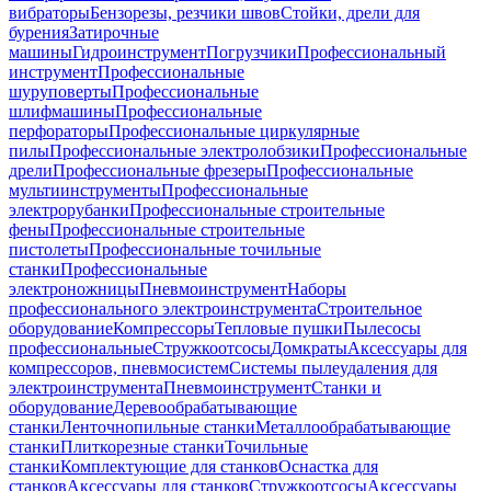
вибраторы
Бензорезы, резчики швов
Стойки, дрели для
бурения
Затирочные
машины
Гидроинструмент
Погрузчики
Профессиональный
инструмент
Профессиональные
шуруповерты
Профессиональные
шлифмашины
Профессиональные
перфораторы
Профессиональные циркулярные
пилы
Профессиональные электролобзики
Профессиональные
дрели
Профессиональные фрезеры
Профессиональные
мультиинструменты
Профессиональные
электрорубанки
Профессиональные строительные
фены
Профессиональные строительные
пистолеты
Профессиональные точильные
станки
Профессиональные
электроножницы
Пневмоинструмент
Наборы
профессионального электроинструмента
Строительное
оборудование
Компрессоры
Тепловые пушки
Пылесосы
профессиональные
Стружкоотсосы
Домкраты
Аксессуары для
компрессоров, пневмосистем
Системы пылеудаления для
электроинструмента
Пневмоинструмент
Станки и
оборудование
Деревообрабатывающие
станки
Ленточнопильные станки
Металлообрабатывающие
станки
Плиткорезные станки
Точильные
станки
Комплектующие для станков
Оснастка для
станков
Аксессуары для станков
Стружкоотсосы
Аксессуары