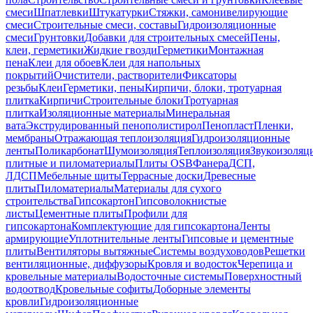
смеси
Шпатлевки
Штукатурки
Стяжки, самонивелирующие
смеси
Строительные смеси, составы
Гидроизоляционные
смеси
Грунтовки
Добавки для строительных смесей
Пены,
клеи, герметики
Жидкие гвозди
Герметики
Монтажная
пена
Клеи для обоев
Клеи для напольных
покрытий
Очистители, растворители
Фиксаторы
резьбы
Клеи
Герметики, пены
Кирпичи, блоки, тротуарная
плитка
Кирпичи
Строительные блоки
Тротуарная
плитка
Изоляционные материалы
Минеральная
вата
Экструдированный пенополистирол
Пенопласт
Пленки,
мембраны
Отражающая теплоизоляция
Гидроизоляционные
ленты
Поликарбонат
Шумоизоляция
Теплоизоляция
Звукоизоляц
плитные и пиломатериалы
Плиты OSB
Фанера
ДСП,
ЛДСП
Мебельные щиты
Террасные доски
Древесные
плиты
Пиломатериалы
Материалы для сухого
строительства
Гипсокартон
Гипсоволокнистые
листы
Цементные плиты
Профили для
гипсокартона
Комплектующие для гипсокартона
Ленты
армирующие
Уплотнительные ленты
Гипсовые и цементные
плиты
Вентиляторы вытяжные
Системы воздуховодов
Решетки
вентиляционные, диффузоры
Кровля и водосток
Черепица и
кровельные материалы
Водосточные системы
Поверхностный
водоотвод
Кровельные софиты
Доборные элементы
кровли
Гидроизоляционные