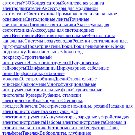
автоматы
УЗО
Конденсаторы
Комплексная защита
электродвигателей
Аксессуары для модульной
автоматики
Светотехника
Промышленное и сигнальное
освещение
Светодиодные ленты
Точечные
светильники
Трековые светильники
Аксессуары для
светотехники
Аксессуары для светодиодных
лент
Вентиляция
Вентиляторы вытяжные
Вентиляторы
канальные
Системы воздуховодов
Решетки вентиляционные,
диффузоры
Проветриватели
Люки
Люки ревизионные
Люки
под плитку
Люки напольные
Люки под
покраску
Строительный
инструмент
Электроинструмент
Шуруповерты,
гайковерты
Шлифмашины
Циркулярные, сабельные
пилы
Перфораторы, отбойные
молотки
Электролобзики
Дрели
Строительные
миксеры
Дальномеры
Многофункциональные
инструменты
Строительные фены
Строительные
пистолеты
Фрезеры
Рубанки, стамески
электрические
Краскопульты
Степлеры,
гвоздезабиватели
Электрические ножницы, резаки
Насадки для
электроинструмента
Аксессуары для
электроинструмента
Аккумуляторы, зарядные устройства для
электроинструмента
Наборы электроинструмента
Силовая и
строительная техника
Бетоносмесители
Генераторы
Тали,
тельферы
Такелаж
Виброплиты, глубинные