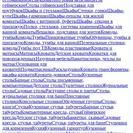
геймерские
Столы геймерские
Подставки для
ноутбуков
Шкафы и стеллажи
Шкафы
Стенки, горки
Шкафы-
купе
Шкафы-гармошки
Шкафы-пеналы для жилой
комнаты
Шкафы с витриной, буфеты
Шкафы, секции в
прихожую
Полки, стеллажи, системы хранения
Шкафы для
ванной комнаты
Вешалки, подставки для зонтов
Комоды,
тумбы
Комоды
Тумбы
Прикроватные тумбы
Обувницы, тумбы в
прихожую
Комоды, тумбы для ванной
Пеленальные столики,
комоды
Тумбы под ТВ
Комоды пластиковые
Кровати и
матрасы
Матрасы
Кровати
Детские кровати
Кроватки для
новорожденных
Надувная мебель
Наматрасники, чехлы на
матрас
Основания для
кроватей
Подматрасники
Раскладушки
Кровати-трансформеры,
шкафы-кровати
Кровати-домики
Столы
Кухонные
столы
Барные столы
Столы письменные,
компьютерные
Детские столы
Туалетные столики
Журнальные
столы
Садовые столы
Растущие столы и парты
Столы,
журнальные столики для бани
Приставные
столики
Консольные столики
Обеденные группы
Столы-
книги
Стулья
Кухонные стулья, табуреты
Барные стулья,
табуреты
Компьютерные кресла, стулья
Геймерские
кресла
Детские стулья, табуреты
Банкетки, скамьи
Садовые
кресла, стулья, табуреты
Стулья, табуреты для бани
Стульчики
для кормления
Кухня
Кухонный гарнитур
Кухонные