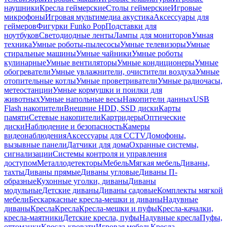
наушники
Кресла геймерские
Столы геймерские
Игровые
микрофоны
Игровая мультимедиа акустика
Аксессуары для
геймеров
Фигурки Funko Pop
Подставки для
ноутбуков
Светодиодные ленты
Лампы для мониторов
Умная
техника
Умные роботы-пылесосы
Умные телевизоры
Умные
стиральные машины
Умные чайники
Умные роботы
кулинарные
Умные вентиляторы
Умные кондиционеры
Умные
обогреватели
Умные увлажнители, очистители воздуха
Умные
отопительные котлы
Умные проветриватели
Умные радиочасы,
метеостанции
Умные кормушки и поилки для
животных
Умные напольные весы
Накопители данных
USB
Flash накопители
Внешние HDD, SSD диски
Карты
памяти
Сетевые накопители
Картридеры
Оптические
диски
Наблюдение и безопасность
Камеры
видеонаблюдения
Аксессуары для CCTV
Домофоны,
вызывные панели
Датчики для дома
Охранные системы,
сигнализации
Системы контроля и управления
доступом
Металлодетекторы
Мебель
Мягкая мебель
Диваны,
тахты
Диваны прямые
Диваны угловые
Диваны П-
образные
Кухонные уголки, диваны
Диваны
модульные
Детские диваны
Диваны садовые
Комплекты мягкой
мебели
Бескаркасные кресла-мешки и диваны
Надувные
диваны
Кресла
Кресла
Кресла-мешки и пуфы
Кресла-качалки,
кресла-маятники
Детские кресла, пуфы
Надувные кресла
Пуфы,
оттоманки
Кресла-кровати
Игровая мебель
Кресла