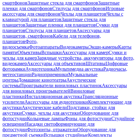
смартфонов
Защитные стекла для смартфонов
Защитные
пленки для смартфонов
Стилусы для смартфонов
Игровые
аксессуары для смартфонов
Чехлы для планшетов
Чехлы с
клавиатурой для планшетов
Защитные стекла для
планшетов
Защитные пленки для планшетов
Сумки для
планшетов
Стилусы для планшетов
Аксессуары для
планшетов, смартфонов
Кабели для телефонов,
планшетов
Фото,
видеосъемка
Фотоаппараты
Видеокамеры
Экшн-камеры
Карты
памяти
Объективы
Вспышки
Аксессуары для камер
Сумки и
чехлы для камер
Зарядные устройства, аккумуляторы для фото,
видеокамер
Аксессуары для объективов
Штативы
Цифровые
фоторамки
Аудиотехника
Мультимедиа акустика
Радиочасы,
метеостанции
Радиоприемники
Музыкальные
центры
Домашние кинотеатры
Акустические
системы
Проигрыватели виниловых пластинок
Аксессуары
для виниловых проигрывателей
Виниловые
пластинки
Инсталляционная акустика
Трансляционные
усилители
Аксессуары для аудиотехники
Комплектующие для
акустики
Акустические кабели
Подставки, стойки для
акустики
Сумки, чехлы для акустики
Оборудование для
фотостудии
Кольцевые лампы
Фоны для фотостудии
Студийное
освещение
Насадки светоформирующие для
фотостудии
Фотозонты, отражатели
Оборудование для
предметной съемки
Вспышки студийные
Комплекты