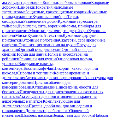
аксессуары для ковров
Коврики, наборы ковриков
Ковровые
дорожки
Циновки
Покрытия напольные
тафтинговые
Защитные, грязезащитные коврики
Кухонные
принадлежности
Кухонные приборы
Терки,
овощерезки
Разделочные доски
Кухонные термометры,
таймеры
Дуршлаги, сита, воронки
Формы, приборы для
приготовления
Молотки для мяса, тендерайзеры
Кухонные
мелочи
Миски
Кухонный текстиль
Кухонные фартуки,
прихватки
Кухонные полотенца
Скатерти, сервировочные
салфетки
Организация хранения на кухне
Посуда для
хранения
Органайзеры для кухни
Органайзеры для
специй
Посуда для ланча
Полки и аксессуары на
рейлинги
Рейлинги для кухни
Одноразовая посуда,
упаковка
Вакуумные пакеты,
контейнеры
Бакалея
Кофе
Чай
Цикорий, какао, горячий
шоколад
Сиропы и топпинги
Консервирование и
дистилляция
Автоклавы для консервирования
Аксессуары для
консервирования
Приспособления для
консервирования
Открывалки
Пивоварни
Емкости для
брожения
Ингредиенты для приготовления алкогольных
напитков
Аксессуары для приготовления и хранения
алкогольных напитков
Комплектующие для
дистилляторов
Прессы, дробилки для виноделия и
пивоварения
Дистилляторы бытовые
Уборочный
инвентарь
Швабры, насадки
Ведра, тазы для уборки
Наборы