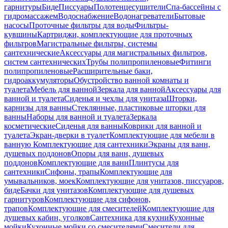
гарнитуры
Биде
Писсуары
Полотенцесушители
Спа-бассейны с
гидромассажем
Водоснабжение
Водонагреватели
Бытовые
насосы
Проточные фильтры для воды
Фильтры-
кувшины
Картриджи, комплектующие для проточных
фильтров
Магистральные фильтры, системы
сантехнические
Аксессуары для магистральных фильтров,
систем сантехнических
Трубы полипропиленовые
Фитинги
полипропиленовые
Расширительные баки,
гидроаккумуляторы
Обустройство ванной комнаты и
туалета
Мебель для ванной
Зеркала для ванной
Аксессуары для
ванной и туалета
Сиденья и чехлы для унитаза
Шторки,
карнизы для ванны
Стеклянные, пластиковые шторки для
ванны
Наборы для ванной и туалета
Зеркала
косметические
Сиденья для ванны
Коврики для ванной и
туалета
Экран-дверки в туалет
Комплектующие для мебели в
ванную
Комплектующие для сантехники
Экраны для ванн,
душевых поддонов
Опоры для ванн, душевых
поддонов
Комплектующие для ванн
Плинтусы для
сантехники
Сифоны, трапы
Комплектующие для
умывальников, моек
Комплектующие для унитазов, писсуаров,
биде
Бачки для унитазов
Комплектующие для душевых
гарнитуров
Комплектующие для сифонов,
трапов
Комплектующие для смесителей
Комплектующие для
душевых кабин, уголков
Сантехника для кухни
Кухонные
мойки
Кухонные мойки со смесителями
Смесители для