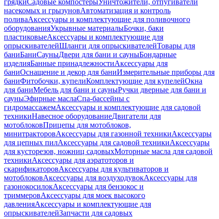
грядки
Садовые компостеры
Уничтожители, отпугиватели
насекомых и грызунов
Автоматизация и контроль
полива
Аксессуары и комплектующие для поливочного
оборудования
Укрывные материалы
Бочки, баки
пластиковые
Аксессуары и комплектующие для
опрыскивателей
Шланги для опрыскивателей
Товары для
бани
Бани
Сауны
Двери для бани и сауны
Бондарные
изделия
Банные принадлежности
Аксессуары для
бани
Оснащение и декор для бани
Измерительные приборы для
бани
Фитобочки, купели
Комплектующие для купелей
Окна
для бани
Мебель для бани и сауны
Ручки дверные для бани и
сауны
Эфирные масла
Спа-бассейны с
гидромассажем
Аксессуары и комплектующие для садовой
техники
Навесное оборудование
Двигатели для
мотоблоков
Прицепы для мотоблоков,
минитракторов
Аксессуары для газонной техники
Аксессуары
для цепных пил
Аксессуары для садовой техники
Аксессуары
для кусторезов, ножниц садовых
Моторные масла для садовой
техники
Аксессуары для аэратоторов и
скарификаторов
Аксессуары для культиваторов и
мотоблоков
Аксессуары для воздуходувок
Аксессуары для
газонокосилок
Аксессуары для бензокос и
триммеров
Аксессуары для моек высокого
давления
Аксессуары и комплектующие для
опрыскивателей
Запчасти для садовых