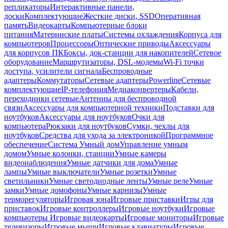
репликаторы
Интерактивные панели,
доски
Комплектующие
Жесткие диски, SSD
Оперативная
память
Видеокарты
Компьютерные блоки
питания
Материнские платы
Системы охлаждения
Корпуса для
компьютеров
Процессоры
Оптические приводы
Аксессуары
для корпусов ПК
Боксы, док-станции для накопителей
Сетевое
оборудование
Маршрутизаторы, DSL-модемы
Wi-Fi точки
доступа, усилители сигнала
Беспроводные
адаптеры
Коммутаторы
Сетевые адаптеры
Powerline
Сетевые
комплектующие
IP-телефония
Медиаконвертеры
Кабели,
переходники сетевые
Антенны для беспроводной
связи
Аксессуары для компьютерной техники
Подставки для
ноутбуков
Аксессуары для ноутбуков
Очки для
компьютера
Рюкзаки для ноутбуков
Сумки, чехлы для
ноутбуков
Средства для ухода за электроникой
Программное
обеспечение
Система Умный дом
Управление умным
домом
Умные колонки, станции
Умные камеры
видеонаблюдения
Умные датчики для дома
Умные
лампы
Умные выключатели
Умные розетки
Умные
светильники
Умные светодиодные ленты
Умные реле
Умные
замки
Умные домофоны
Умные карнизы
Умные
терморегуляторы
Игровая зона
Игровые приставки
Игры для
приставок
Игровые контроллеры
Игровые ноутбуки
Игровые
компьютеры
Игровые видеокарты
Игровые мониторы
Игровые
телевизоры
Игровые мыши
Игровые клавиатуры
Игровые