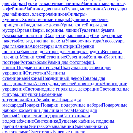
для уборки
Турки, заварочные чайники
Чайники заварочные,
кофейники
Чайники для плиты
Турки, молочники
Аксессуары
для чайников, электрочайников
Фильтры-
кувшины
Хозяйственные товары
Сушилки для белья,
прищепки
Гладильные доски
Урны, контейнеры для
мусора
Органайзеры, корзины, ящики
Туалетная бумага,
бумажные полотенца
Салфетки, мочалки, губки, мусорные
пакеты
Фольга, пленка, пакеты
Упаковочная тара
Аксессуары
для глажения
Аксессуары для стирки
Веревки,
шпагаты
Емкости, дозаторы для моющих средств
Вешалки-
плечики
Мешки хозяйственные
Сувениры
Копилки
Картины,
постеры
Фотоальбомы
Рамки для фотографий,
картин
Предметы интерьера
Шкатулки, подставки для
украшений
Статуэтки
Магниты
сувенирные
Иконы
Праздничный декор
Товары для
праздника
Елки
Аксессуары для елей новогодних
Новогодние
украшения
Светодиодные гирлянды, декорации
Светодиодные
фигуры, игрушки
Временные
татуировки
Фотобутафория
Товары для
маскарада
Подарки
Подарки, подарочные наборы
Подарочные
наборы косметики для лица и тела
Наборы для
бритья
Оформление подарков
Сантехника и
водоснабжение
Сантехника
Душевые кабины, поддоны,
двери
Ванны
Унитазы
Умывальники
Умывальники со
смесителями
Смесители
Душевые панели,