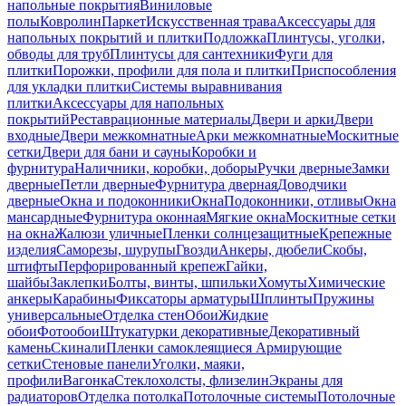
напольные покрытия
Виниловые
полы
Ковролин
Паркет
Искусственная трава
Аксессуары для
напольных покрытий и плитки
Подложка
Плинтусы, уголки,
обводы для труб
Плинтусы для сантехники
Фуги для
плитки
Порожки, профили для пола и плитки
Приспособления
для укладки плитки
Системы выравнивания
плитки
Аксессуары для напольных
покрытий
Реставрационные материалы
Двери и арки
Двери
входные
Двери межкомнатные
Арки межкомнатные
Москитные
сетки
Двери для бани и сауны
Коробки и
фурнитура
Наличники, коробки, доборы
Ручки дверные
Замки
дверные
Петли дверные
Фурнитура дверная
Доводчики
дверные
Окна и подоконники
Окна
Подоконники, отливы
Окна
мансардные
Фурнитура оконная
Мягкие окна
Москитные сетки
на окна
Жалюзи уличные
Пленки солнцезащитные
Крепежные
изделия
Саморезы, шурупы
Гвозди
Анкеры, дюбели
Скобы,
штифты
Перфорированный крепеж
Гайки,
шайбы
Заклепки
Болты, винты, шпильки
Хомуты
Химические
анкеры
Карабины
Фиксаторы арматуры
Шплинты
Пружины
универсальные
Отделка стен
Обои
Жидкие
обои
Фотообои
Штукатурки декоративные
Декоративный
камень
Скинали
Пленки самоклеящиеся
Армирующие
сетки
Стеновые панели
Уголки, маяки,
профили
Вагонка
Стеклохолсты, флизелин
Экраны для
радиаторов
Отделка потолка
Потолочные системы
Потолочные