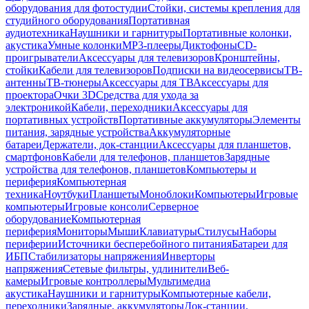
оборудования для фотостудии
Стойки, системы крепления для
студийного оборудования
Портативная
аудиотехника
Наушники и гарнитуры
Портативные колонки,
акустика
Умные колонки
MP3-плееры
Диктофоны
CD-
проигрыватели
Аксессуары для телевизоров
Кронштейны,
стойки
Кабели для телевизоров
Подписки на видеосервисы
ТВ-
антенны
ТВ-тюнеры
Аксессуары для ТВ
Аксессуары для
проектора
Очки 3D
Средства для ухода за
электроникой
Кабели, переходники
Аксессуары для
портативных устройств
Портативные аккумуляторы
Элементы
питания, зарядные устройства
Аккумуляторные
батареи
Держатели, док-станции
Аксессуары для планшетов,
смартфонов
Кабели для телефонов, планшетов
Зарядные
устройства для телефонов, планшетов
Компьютеры и
периферия
Компьютерная
техника
Ноутбуки
Планшеты
Моноблоки
Компьютеры
Игровые
компьютеры
Игровые консоли
Серверное
оборудование
Компьютерная
периферия
Мониторы
Мыши
Клавиатуры
Стилусы
Наборы
периферии
Источники бесперебойного питания
Батареи для
ИБП
Стабилизаторы напряжения
Инверторы
напряжения
Сетевые фильтры, удлинители
Веб-
камеры
Игровые контроллеры
Мультимедиа
акустика
Наушники и гарнитуры
Компьютерные кабели,
переходники
Зарядные, аккумуляторы
Док-станции,