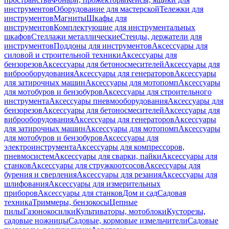
инструментов
Оборудование для мастерской
Тележки для
инструментов
Магниты
Шкафы для
инструментов
Комплектующие для инструментальных
шкафов
Стеллажи металлические
Стенды, держатели для
инструментов
Поддоны для инструментов
Аксессуары для
силовой и строительной техники
Аксессуары для
бензорезов
Аксессуары для бетоносмесителей
Аксессуары для
виброоборудования
Аксессуары для генераторов
Аксессуары
для затирочных машин
Аксессуары для мотопомп
Аксессуары
для мотобуров и бензобуров
Аксессуары для строительного
инструмента
Аксессуары пневмооборудования
Аксессуары для
бензорезов
Аксессуары для бетоносмесителей
Аксессуары для
виброоборудования
Аксессуары для генераторов
Аксессуары
для затирочных машин
Аксессуары для мотопомп
Аксессуары
для мотобуров и бензобуров
Аксессуары для
электроинструмента
Аксессуары для компрессоров,
пневмосистем
Аксессуары для сварки, пайки
Аксессуары для
станков
Аксессуары для стружкоотсосов
Аксессуары для
бурения и сверления
Аксессуары для резания
Аксессуары для
шлифования
Аксессуары для измерительных
приборов
Аксессуары для станков
Дом и сад
Садовая
техника
Триммеры, бензокосы
Цепные
пилы
Газонокосилки
Культиваторы, мотоблоки
Кусторезы,
садовые ножницы
Садовые, кормовые измельчители
Садовые