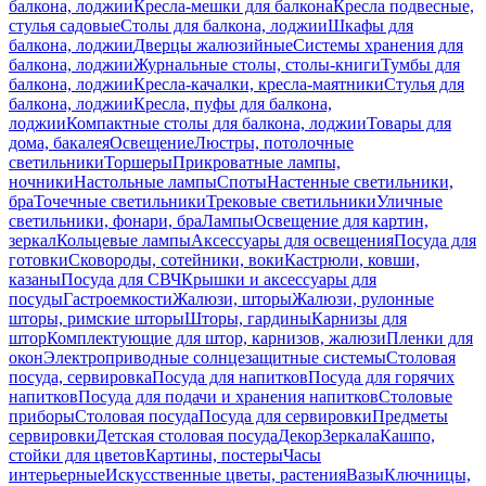
балкона, лоджии
Кресла-мешки для балкона
Кресла подвесные,
стулья садовые
Столы для балкона, лоджии
Шкафы для
балкона, лоджии
Дверцы жалюзийные
Системы хранения для
балкона, лоджии
Журнальные столы, столы-книги
Тумбы для
балкона, лоджии
Кресла-качалки, кресла-маятники
Стулья для
балкона, лоджии
Кресла, пуфы для балкона,
лоджии
Компактные столы для балкона, лоджии
Товары для
дома, бакалея
Освещение
Люстры, потолочные
светильники
Торшеры
Прикроватные лампы,
ночники
Настольные лампы
Споты
Настенные светильники,
бра
Точечные светильники
Трековые светильники
Уличные
светильники, фонари, бра
Лампы
Освещение для картин,
зеркал
Кольцевые лампы
Аксессуары для освещения
Посуда для
готовки
Сковороды, сотейники, воки
Кастрюли, ковши,
казаны
Посуда для СВЧ
Крышки и аксессуары для
посуды
Гастроемкости
Жалюзи, шторы
Жалюзи, рулонные
шторы, римские шторы
Шторы, гардины
Карнизы для
штор
Комплектующие для штор, карнизов, жалюзи
Пленки для
окон
Электроприводные солнцезащитные системы
Столовая
посуда, сервировка
Посуда для напитков
Посуда для горячих
напитков
Посуда для подачи и хранения напитков
Столовые
приборы
Столовая посуда
Посуда для сервировки
Предметы
сервировки
Детская столовая посуда
Декор
Зеркала
Кашпо,
стойки для цветов
Картины, постеры
Часы
интерьерные
Искусственные цветы, растения
Вазы
Ключницы,