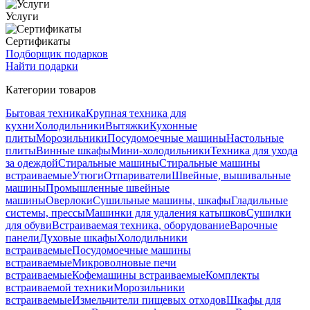
Услуги
Сертификаты
Подборщик подарков
Найти подарки
Категории товаров
Бытовая техника
Крупная техника для
кухни
Холодильники
Вытяжки
Кухонные
плиты
Морозильники
Посудомоечные машины
Настольные
плиты
Винные шкафы
Мини-холодильники
Техника для ухода
за одеждой
Стиральные машины
Стиральные машины
встраиваемые
Утюги
Отпариватели
Швейные, вышивальные
машины
Промышленные швейные
машины
Оверлоки
Сушильные машины, шкафы
Гладильные
системы, прессы
Машинки для удаления катышков
Сушилки
для обуви
Встраиваемая техника, оборудование
Варочные
панели
Духовые шкафы
Холодильники
встраиваемые
Посудомоечные машины
встраиваемые
Микроволновые печи
встраиваемые
Кофемашины встраиваемые
Комплекты
встраиваемой техники
Морозильники
встраиваемые
Измельчители пищевых отходов
Шкафы для