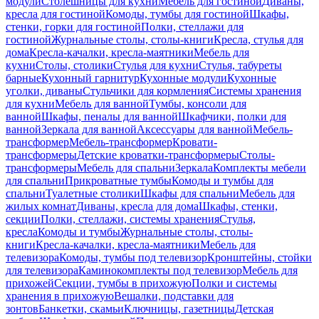
модули
Столешницы для кухни
Мебель для гостиной
Диваны,
кресла для гостиной
Комоды, тумбы для гостиной
Шкафы,
стенки, горки для гостиной
Полки, стеллажи для
гостиной
Журнальные столы, столы-книги
Кресла, стулья для
дома
Кресла-качалки, кресла-маятники
Мебель для
кухни
Столы, столики
Стулья для кухни
Стулья, табуреты
барные
Кухонный гарнитур
Кухонные модули
Кухонные
уголки, диваны
Стульчики для кормления
Системы хранения
для кухни
Мебель для ванной
Тумбы, консоли для
ванной
Шкафы, пеналы для ванной
Шкафчики, полки для
ванной
Зеркала для ванной
Аксессуары для ванной
Мебель-
трансформер
Мебель-трансформер
Кровати-
трансформеры
Детские кроватки-трансформеры
Столы-
трансформеры
Мебель для спальни
Зеркала
Комплекты мебели
для спальни
Прикроватные тумбы
Комоды и тумбы для
спальни
Туалетные столики
Шкафы для спальни
Мебель для
жилых комнат
Диваны, кресла для дома
Шкафы, стенки,
секции
Полки, стеллажи, системы хранения
Стулья,
кресла
Комоды и тумбы
Журнальные столы, столы-
книги
Кресла-качалки, кресла-маятники
Мебель для
телевизора
Комоды, тумбы под телевизор
Кронштейны, стойки
для телевизора
Каминокомплекты под телевизор
Мебель для
прихожей
Секции, тумбы в прихожую
Полки и системы
хранения в прихожую
Вешалки, подставки для
зонтов
Банкетки, скамьи
Ключницы, газетницы
Детская