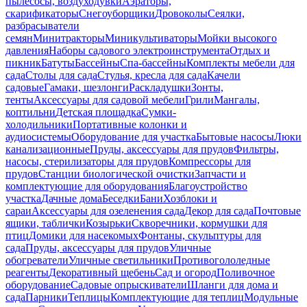
пылесосы, воздуходувки
Аэраторы,
скарификаторы
Снегоуборщики
Дровоколы
Сеялки,
разбрасыватели
семян
Минитракторы
Миникультиваторы
Мойки высокого
давления
Наборы садового электроинструмента
Отдых и
пикник
Батуты
Бассейны
Спа-бассейны
Комплекты мебели для
сада
Столы для сада
Стулья, кресла для сада
Качели
садовые
Гамаки, шезлонги
Раскладушки
Зонты,
тенты
Аксессуары для садовой мебели
Грили
Мангалы,
коптильни
Детская площадка
Сумки-
холодильники
Портативные колонки и
аудиосистемы
Оборудование для участка
Бытовые насосы
Люки
канализационные
Пруды, аксессуары для прудов
Фильтры,
насосы, стерилизаторы для прудов
Компрессоры для
прудов
Станции биологической очистки
Запчасти и
комплектующие для оборудования
Благоустройство
участка
Дачные дома
Беседки
Бани
Хозблоки и
сараи
Аксессуары для озеленения сада
Декор для сада
Почтовые
ящики, таблички
Козырьки
Скворечники, кормушки для
птиц
Домики для насекомых
Фонтаны, скульптуры для
сада
Пруды, аксессуары для прудов
Уличные
обогреватели
Уличные светильники
Противогололедные
реагенты
Декоративный щебень
Сад и огород
Поливочное
оборудование
Садовые опрыскиватели
Шланги для дома и
сада
Парники
Теплицы
Комплектующие для теплиц
Модульные