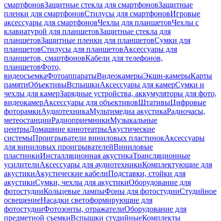
смартфонов
Защитные стекла для смартфонов
Защитные
пленки для смартфонов
Стилусы для смартфонов
Игровые
аксессуары для смартфонов
Чехлы для планшетов
Чехлы с
клавиатурой для планшетов
Защитные стекла для
планшетов
Защитные пленки для планшетов
Сумки для
планшетов
Стилусы для планшетов
Аксессуары для
планшетов, смартфонов
Кабели для телефонов,
планшетов
Фото,
видеосъемка
Фотоаппараты
Видеокамеры
Экшн-камеры
Карты
памяти
Объективы
Вспышки
Аксессуары для камер
Сумки и
чехлы для камер
Зарядные устройства, аккумуляторы для фото,
видеокамер
Аксессуары для объективов
Штативы
Цифровые
фоторамки
Аудиотехника
Мультимедиа акустика
Радиочасы,
метеостанции
Радиоприемники
Музыкальные
центры
Домашние кинотеатры
Акустические
системы
Проигрыватели виниловых пластинок
Аксессуары
для виниловых проигрывателей
Виниловые
пластинки
Инсталляционная акустика
Трансляционные
усилители
Аксессуары для аудиотехники
Комплектующие для
акустики
Акустические кабели
Подставки, стойки для
акустики
Сумки, чехлы для акустики
Оборудование для
фотостудии
Кольцевые лампы
Фоны для фотостудии
Студийное
освещение
Насадки светоформирующие для
фотостудии
Фотозонты, отражатели
Оборудование для
предметной съемки
Вспышки студийные
Комплекты