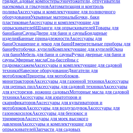
грядки
Садовые компостеры
Уничтожители, отпугиватели
насекомых и грызунов
Автоматизация и контроль
полива
Аксессуары и комплектующие для поливочного
оборудования
Укрывные материалы
Бочки, баки
пластиковые
Аксессуары и комплектующие для
опрыскивателей
Шланги для опрыскивателей
Товары для
бани
Бани
Сауны
Двери для бани и сауны
Бондарные
изделия
Банные принадлежности
Аксессуары для
бани
Оснащение и декор для бани
Измерительные приборы для
бани
Фитобочки, купели
Комплектующие для купелей
Окна
для бани
Мебель для бани и сауны
Ручки дверные для бани и
сауны
Эфирные масла
Спа-бассейны с
гидромассажем
Аксессуары и комплектующие для садовой
техники
Навесное оборудование
Двигатели для
мотоблоков
Прицепы для мотоблоков,
минитракторов
Аксессуары для газонной техники
Аксессуары
для цепных пил
Аксессуары для садовой техники
Аксессуары
для кусторезов, ножниц садовых
Моторные масла для садовой
техники
Аксессуары для аэратоторов и
скарификаторов
Аксессуары для культиваторов и
мотоблоков
Аксессуары для воздуходувок
Аксессуары для
газонокосилок
Аксессуары для бензокос и
триммеров
Аксессуары для моек высокого
давления
Аксессуары и комплектующие для
опрыскивателей
Запчасти для садовых