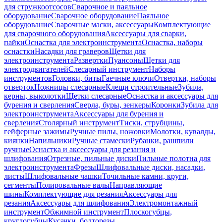
для стружкоотсосов
Сварочное и паяльное
оборудование
Сварочное оборудование
Паяльное
оборудование
Сварочные маски, аксессуары
Комплектующие
для сварочного оборудования
Аксессуары для сварки,
пайки
Оснастка для электроинструмента
Оснастка, наборы
оснастки
Насадки для граверов
Щетки для
электроинструмента
Развертки
Пуансоны
Щетки для
электродвигателей
Слесарный инструмент
Наборы
инструментов
Головки, биты
Гаечные ключи
Отвертки, наборы
отверток
Ножницы слесарные
Клещи строительные
Зубила,
керны, выколотки
Щетки слесарные
Оснастка и аксессуары для
бурения и сверления
Сверла, буры, зенкеры
Коронки
Зубила для
электроинструмента
Аксессуары для бурения и
сверления
Столярный инструмент
Тиски, струбцины,
гейферные зажимы
Ручные пилы, ножовки
Молотки, кувалды,
киянки
Напильники
Ручные стамески
Рубанки, рашпили
ручные
Оснастка и аксессуары для резания и
шлифования
Отрезные, пильные диски
Пильные полотна для
электроинструмента
Фрезы
Шлифовальные диски, насадки,
листы
Шлифовальные чашки
Точильные камни, круги,
сегменты
Полировальные валы
Направляющие
шины
Комплектующие для резания
Аксессуары для
резания
Аксессуары для шлифования
Электромонтажный
инструмент
Обжимной инструмент
Плоскогубцы,
круглогубцы
Кусачки, болторезы,