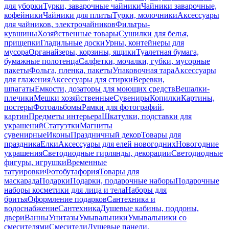
для уборки
Турки, заварочные чайники
Чайники заварочные,
кофейники
Чайники для плиты
Турки, молочники
Аксессуары
для чайников, электрочайников
Фильтры-
кувшины
Хозяйственные товары
Сушилки для белья,
прищепки
Гладильные доски
Урны, контейнеры для
мусора
Органайзеры, корзины, ящики
Туалетная бумага,
бумажные полотенца
Салфетки, мочалки, губки, мусорные
пакеты
Фольга, пленка, пакеты
Упаковочная тара
Аксессуары
для глажения
Аксессуары для стирки
Веревки,
шпагаты
Емкости, дозаторы для моющих средств
Вешалки-
плечики
Мешки хозяйственные
Сувениры
Копилки
Картины,
постеры
Фотоальбомы
Рамки для фотографий,
картин
Предметы интерьера
Шкатулки, подставки для
украшений
Статуэтки
Магниты
сувенирные
Иконы
Праздничный декор
Товары для
праздника
Елки
Аксессуары для елей новогодних
Новогодние
украшения
Светодиодные гирлянды, декорации
Светодиодные
фигуры, игрушки
Временные
татуировки
Фотобутафория
Товары для
маскарада
Подарки
Подарки, подарочные наборы
Подарочные
наборы косметики для лица и тела
Наборы для
бритья
Оформление подарков
Сантехника и
водоснабжение
Сантехника
Душевые кабины, поддоны,
двери
Ванны
Унитазы
Умывальники
Умывальники со
смесителями
Смесители
Душевые панели,