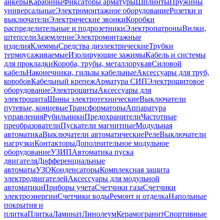
анкеры
Карабины
Фиксаторы арматуры
Шплинты
Пружины
универсальные
Электромонтажное оборудование
Розетки и
выключатели
Электрические звонки
Коробки
распределительные и подрозетники
Электропатроны
Вилки,
штепсели
Заземление
Электромонтажные
изделия
Клеммы
Средства диэлектрические
Трубки
термоусаживаемые
Изолирующие зажимы
Кабель и системы
для прокладки
Короба, трубы, металлорукав
Силовой
кабель
Наконечники, гильзы кабельные
Аксессуары для труб,
коробов
Кабельный крепеж
Арматура СИП
Электрощитовое
оборудование
Электрощиты
Аксессуары для
электрощита
Шины электротехнические
Выключатели
путевые, концевые
Трансформаторы
Аппаратура
управления
Рубильники
Предохранители
Частотные
преобразователи
Пускатели магнитные
Модульная
автоматика
Выключатели автоматические
Реле
Выключатели
нагрузки
Контакторы
Дополнительное модульное
оборудование
УЗИП
Автоматика пуска
двигателя
Дифференциальные
автоматы
УЗО
Конденсаторы
Комплексная защита
электродвигателей
Аксессуары для модульной
автоматики
Приборы учета
Счетчики газа
Счетчики
электроэнергии
Счетчики воды
Ремонт и отделка
Напольные
покрытия и
плитка
Плитка
Ламинат
Линолеум
Керамогранит
Спортивные