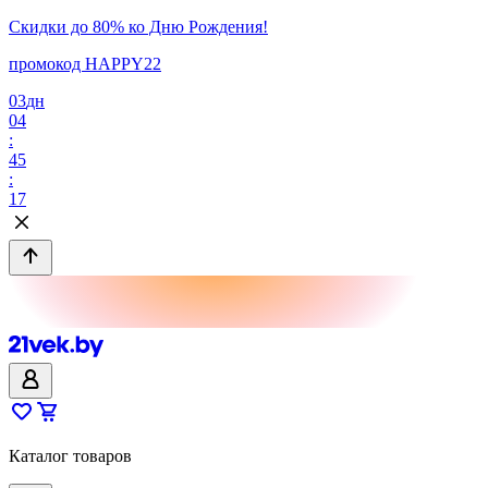
Скидки до 80% ко Дню Рождения!
промокод HAPPY22
03
дн
04
:
45
:
17
Каталог товаров