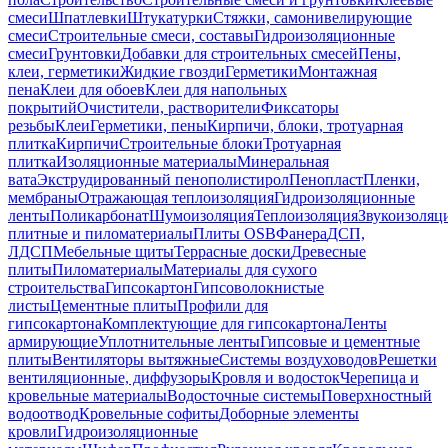
смеси
Шпатлевки
Штукатурки
Стяжки, самонивелирующие
смеси
Строительные смеси, составы
Гидроизоляционные
смеси
Грунтовки
Добавки для строительных смесей
Пены,
клеи, герметики
Жидкие гвозди
Герметики
Монтажная
пена
Клеи для обоев
Клеи для напольных
покрытий
Очистители, растворители
Фиксаторы
резьбы
Клеи
Герметики, пены
Кирпичи, блоки, тротуарная
плитка
Кирпичи
Строительные блоки
Тротуарная
плитка
Изоляционные материалы
Минеральная
вата
Экструдированный пенополистирол
Пенопласт
Пленки,
мембраны
Отражающая теплоизоляция
Гидроизоляционные
ленты
Поликарбонат
Шумоизоляция
Теплоизоляция
Звукоизоляц
плитные и пиломатериалы
Плиты OSB
Фанера
ДСП,
ЛДСП
Мебельные щиты
Террасные доски
Древесные
плиты
Пиломатериалы
Материалы для сухого
строительства
Гипсокартон
Гипсоволокнистые
листы
Цементные плиты
Профили для
гипсокартона
Комплектующие для гипсокартона
Ленты
армирующие
Уплотнительные ленты
Гипсовые и цементные
плиты
Вентиляторы вытяжные
Системы воздуховодов
Решетки
вентиляционные, диффузоры
Кровля и водосток
Черепица и
кровельные материалы
Водосточные системы
Поверхностный
водоотвод
Кровельные софиты
Доборные элементы
кровли
Гидроизоляционные