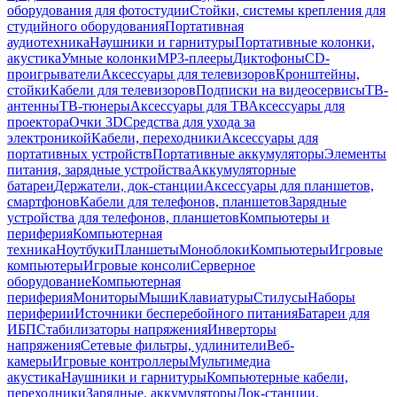
оборудования для фотостудии
Стойки, системы крепления для
студийного оборудования
Портативная
аудиотехника
Наушники и гарнитуры
Портативные колонки,
акустика
Умные колонки
MP3-плееры
Диктофоны
CD-
проигрыватели
Аксессуары для телевизоров
Кронштейны,
стойки
Кабели для телевизоров
Подписки на видеосервисы
ТВ-
антенны
ТВ-тюнеры
Аксессуары для ТВ
Аксессуары для
проектора
Очки 3D
Средства для ухода за
электроникой
Кабели, переходники
Аксессуары для
портативных устройств
Портативные аккумуляторы
Элементы
питания, зарядные устройства
Аккумуляторные
батареи
Держатели, док-станции
Аксессуары для планшетов,
смартфонов
Кабели для телефонов, планшетов
Зарядные
устройства для телефонов, планшетов
Компьютеры и
периферия
Компьютерная
техника
Ноутбуки
Планшеты
Моноблоки
Компьютеры
Игровые
компьютеры
Игровые консоли
Серверное
оборудование
Компьютерная
периферия
Мониторы
Мыши
Клавиатуры
Стилусы
Наборы
периферии
Источники бесперебойного питания
Батареи для
ИБП
Стабилизаторы напряжения
Инверторы
напряжения
Сетевые фильтры, удлинители
Веб-
камеры
Игровые контроллеры
Мультимедиа
акустика
Наушники и гарнитуры
Компьютерные кабели,
переходники
Зарядные, аккумуляторы
Док-станции,