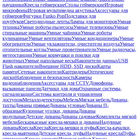
наушники
Кресла геймерские
Столы геймерские
Игровые
микрофоны
Игровая мультимедиа акустика
Аксессуары для
геймеров
Фигурки Funko Pop
Подставки для
ноутбуков
Светодиодные ленты
Лампы для мониторов
Умная
техника
Умные роботы-пылесосы
Умные телевизоры
Умные
стиральные машины
Умные чайники
Умные роботы
кулинарные
Умные вентиляторы
Умные кондиционеры
Умные
обогреватели
Умные увлажнители, очистители воздуха
Умные
отопительные котлы
Умные проветриватели
Умные радиочасы,
метеостанции
Умные кормушки и поилки для
животных
Умные напольные весы
Накопители данных
USB
Flash накопители
Внешние HDD, SSD диски
Карты
памяти
Сетевые накопители
Картридеры
Оптические
диски
Наблюдение и безопасность
Камеры
видеонаблюдения
Аксессуары для CCTV
Домофоны,
вызывные панели
Датчики для дома
Охранные системы,
сигнализации
Системы контроля и управления
доступом
Металлодетекторы
Мебель
Мягкая мебель
Диваны,
тахты
Диваны прямые
Диваны угловые
Диваны П-
образные
Кухонные уголки, диваны
Диваны
модульные
Детские диваны
Диваны садовые
Комплекты мягкой
мебели
Бескаркасные кресла-мешки и диваны
Надувные
диваны
Кресла
Кресла
Кресла-мешки и пуфы
Кресла-качалки,
кресла-маятники
Детские кресла, пуфы
Надувные кресла
Пуфы,
оттоманки
Кресла-кровати
Игровая мебель
Кресла