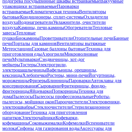
подогрева посуды
Винные шкафы встраиваемые
Вакуумные
упаковщики встраиваемые
Пароварки
встраиваемые
Климатическая техника
Вентиляторы
бытовые
Кондиционеры, сплит-системы
Охладители
воздуха
Водонагреватели
Увлажнители, очистители
воздуха
Камины, печи-камины
Обогреватели
Тепловые
завесы
Тепловые
пушки
Биокамины
Проветриватели
Отопительные печи
Банные
печи
Порталы для каминов
Вентиляторы вытяжные
Метеостанции
Газовые баллоны бытовые
Техника для
приготовления еды
Аэрогрили
Микроволновые
печи
Мультиварки
Сэндвичницы, хот-дог
мейкеры
Тостеры
Электрогрили,
электрошашлычницы
Вафельницы, орешницы,
кексницы
Хлебопечки
Ростеры, мини-печи
Йогуртницы,
мороженицы
Фризеры
Блинницы
Пароварки
Автоклавы для
консервирования
Сыроварни
Фритюрницы, фондю-
фритюрницы
Яйцеварки
Попкорницы
Техника для
дома
Пылесосы
Пылесосы профессиональные
Роботы-
пылесосы, мойщики окон
Пароочистители
Электровеники,
электрошвабры
Стеклоочистители
Стерилизационное
оборудование
Техника для приготовления
напитков
Электрочайники
Кофеварки,
кофемашины
Соковыжималки
Кофемолки
Вспениватели
молока
Сифоны для газирования воды
Аксессуары для