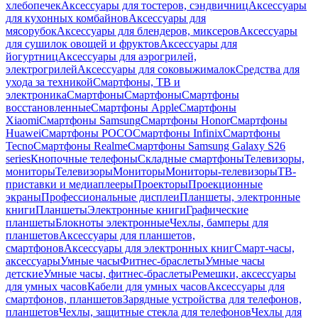
хлебопечек
Аксессуары для тостеров, сэндвичниц
Аксессуары
для кухонных комбайнов
Аксессуары для
мясорубок
Аксессуары для блендеров, миксеров
Аксессуары
для сушилок овощей и фруктов
Аксессуары для
йогуртниц
Аксессуары для аэрогрилей,
электрогрилей
Аксессуары для соковыжималок
Средства для
ухода за техникой
Смартфоны, ТВ и
электроника
Смартфоны
Смартфоны
Смартфоны
восстановленные
Смартфоны Apple
Смартфоны
Xiaomi
Смартфоны Samsung
Смартфоны Honor
Смартфоны
Huawei
Смартфоны POCO
Смартфоны Infinix
Смартфоны
Tecno
Смартфоны Realme
Смартфоны Samsung Galaxy S26
series
Кнопочные телефоны
Складные смартфоны
Телевизоры,
мониторы
Телевизоры
Мониторы
Мониторы-телевизоры
ТВ-
приставки и медиаплееры
Проекторы
Проекционные
экраны
Профессиональные дисплеи
Планшеты, электронные
книги
Планшеты
Электронные книги
Графические
планшеты
Блокноты электронные
Чехлы, бамперы для
планшетов
Аксессуары для планшетов,
смартфонов
Аксессуары для электронных книг
Смарт-часы,
аксессуары
Умные часы
Фитнес-браслеты
Умные часы
детские
Умные часы, фитнес-браслеты
Ремешки, аксессуары
для умных часов
Кабели для умных часов
Аксессуары для
смартфонов, планшетов
Зарядные устройства для телефонов,
планшетов
Чехлы, защитные стекла для телефонов
Чехлы для