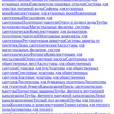
кухонных моек
Измельчители пищевых отходов
Системы для
очистки питьевой воды
Сифоны для кухонных
моек
Комплектующие для кухонных моек
Инженерная
сантехника
Инсталляции для
сантехники
Полотенцесушители
Отвод и подвод воды
Трубы
водопроводные
Магистральные фильтры, системы
сантехнические
Комплектующие для радиаторов,
полотенцесушителей
Монтажные комплекты для
сантехники
Регулирующая арматура
Системы защиты от
протечек
Люки сантехнические
Аксессуары для
магистральных фильтров, систем
сантехнических
Фитинги
Комплектующие для
инсталляций
Опрессовочные насосы
Сантехника для
общественных мест
Аксессуары для общественных
санузлов
Сушилки для рук
Дозаторы для общественных
санузлов
Сенсорные дозаторы для общественных
санузлов
Локтевые дозаторы для общественных
санузлов
Диспенсеры для бумажных полотенец
Диспенсеры
для туалетной бумаги
Канализация
Тросы сантехнические,
вантузы
Прочистные машины
Трубы, фитинги внутренней
канализации
Трубы, фитинги наружной канализации
Люки
канализационные
Теплый пол водяной
Трубы для теплого
пола
Коллекторы и комплектующие
Термостатика для теплого
пола
Автоматика для теплого
пола
Строительство
Строительные смеси и грунтовки
Клеевые