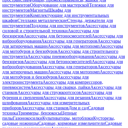
инструментов
Оборудование для мастерской
Тележки для
инструментов
Магниты
Шкафы для
инструментов
Комплектующие для инструментальных
шкафов
Стеллажи металлические
Стенды, держатели для
инструментов
Поддоны для инструментов
Аксессуары для
силовой и строительной техники
Аксессуары для
бензорезов
Аксессуары для бетоносмесителей
Аксессуары для
виброоборудования
Аксессуары для генераторов
Аксессуары
для затирочных машин
Аксессуары для мотопомп
Аксессуары
для мотобуров и бензобуров
Аксессуары для строительного
инструмента
Аксессуары пневмооборудования
Аксессуары для
бензорезов
Аксессуары для бетоносмесителей
Аксессуары для
виброоборудования
Аксессуары для генераторов
Аксессуары
для затирочных машин
Аксессуары для мотопомп
Аксессуары
для мотобуров и бензобуров
Аксессуары для
электроинструмента
Аксессуары для компрессоров,
пневмосистем
Аксессуары для сварки, пайки
Аксессуары для
станков
Аксессуары для стружкоотсосов
Аксессуары для
бурения и сверления
Аксессуары для резания
Аксессуары для
шлифования
Аксессуары для измерительных
приборов
Аксессуары для станков
Дом и сад
Садовая
техника
Триммеры, бензокосы
Цепные
пилы
Газонокосилки
Культиваторы, мотоблоки
Кусторезы,
садовые ножницы
Садовые, кормовые измельчители
Садовые