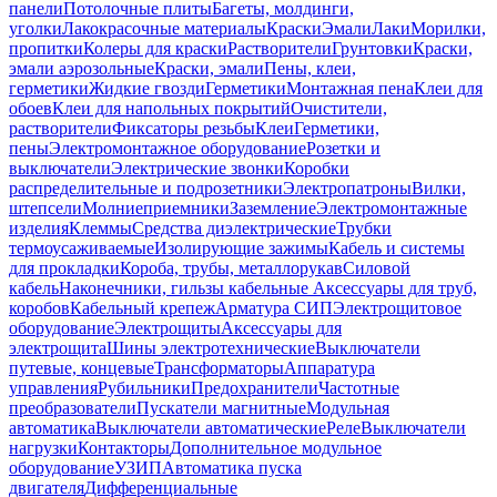
панели
Потолочные плиты
Багеты, молдинги,
уголки
Лакокрасочные материалы
Краски
Эмали
Лаки
Морилки,
пропитки
Колеры для краски
Растворители
Грунтовки
Краски,
эмали аэрозольные
Краски, эмали
Пены, клеи,
герметики
Жидкие гвозди
Герметики
Монтажная пена
Клеи для
обоев
Клеи для напольных покрытий
Очистители,
растворители
Фиксаторы резьбы
Клеи
Герметики,
пены
Электромонтажное оборудование
Розетки и
выключатели
Электрические звонки
Коробки
распределительные и подрозетники
Электропатроны
Вилки,
штепсели
Молниеприемники
Заземление
Электромонтажные
изделия
Клеммы
Средства диэлектрические
Трубки
термоусаживаемые
Изолирующие зажимы
Кабель и системы
для прокладки
Короба, трубы, металлорукав
Силовой
кабель
Наконечники, гильзы кабельные
Аксессуары для труб,
коробов
Кабельный крепеж
Арматура СИП
Электрощитовое
оборудование
Электрощиты
Аксессуары для
электрощита
Шины электротехнические
Выключатели
путевые, концевые
Трансформаторы
Аппаратура
управления
Рубильники
Предохранители
Частотные
преобразователи
Пускатели магнитные
Модульная
автоматика
Выключатели автоматические
Реле
Выключатели
нагрузки
Контакторы
Дополнительное модульное
оборудование
УЗИП
Автоматика пуска
двигателя
Дифференциальные