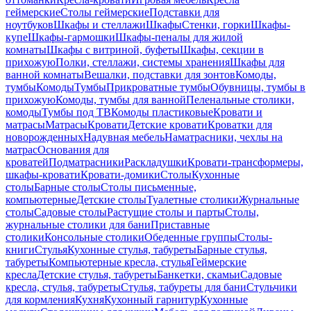
геймерские
Столы геймерские
Подставки для
ноутбуков
Шкафы и стеллажи
Шкафы
Стенки, горки
Шкафы-
купе
Шкафы-гармошки
Шкафы-пеналы для жилой
комнаты
Шкафы с витриной, буфеты
Шкафы, секции в
прихожую
Полки, стеллажи, системы хранения
Шкафы для
ванной комнаты
Вешалки, подставки для зонтов
Комоды,
тумбы
Комоды
Тумбы
Прикроватные тумбы
Обувницы, тумбы в
прихожую
Комоды, тумбы для ванной
Пеленальные столики,
комоды
Тумбы под ТВ
Комоды пластиковые
Кровати и
матрасы
Матрасы
Кровати
Детские кровати
Кроватки для
новорожденных
Надувная мебель
Наматрасники, чехлы на
матрас
Основания для
кроватей
Подматрасники
Раскладушки
Кровати-трансформеры,
шкафы-кровати
Кровати-домики
Столы
Кухонные
столы
Барные столы
Столы письменные,
компьютерные
Детские столы
Туалетные столики
Журнальные
столы
Садовые столы
Растущие столы и парты
Столы,
журнальные столики для бани
Приставные
столики
Консольные столики
Обеденные группы
Столы-
книги
Стулья
Кухонные стулья, табуреты
Барные стулья,
табуреты
Компьютерные кресла, стулья
Геймерские
кресла
Детские стулья, табуреты
Банкетки, скамьи
Садовые
кресла, стулья, табуреты
Стулья, табуреты для бани
Стульчики
для кормления
Кухня
Кухонный гарнитур
Кухонные