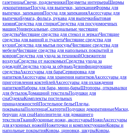
газетницы
Свечи, подсвечники
Предметы интерьера
Ширмы
декоративные
Посуда для выпечки, запекания
Формы для
выпечки, запекания
Посуда для запекания
Аксессуары для
выпечки
Бумага, фольга, рукава для выпечки
Бытовая
химия
Средства для стирки
Средства для посудомоечных
машин
Универсальные, специальные чистящие
средства
Чистящие средства для стекол и зеркал
Чистящие
средства для ванной и туалета
Чистящие средства для
кухни
Средства для мытья посуды
Чистящие средства для
мебели
Чистящие средства для напольных покрытий и
ковров
Средства для ухода за техникой
Освежители
воздуха
Средства от насекомых
Средства ухода за
одеждой
Средства ухода за обувью
Дезинфицирующие
средства
Аксессуары для бара
Сервировка для
напитков
Аксессуары для хранения напитков
Аксессуары для
приготовления коктейлей
Аксессуары для охлаждения
напитков
Наборы для бара, мини-бары
Штопоры, открывалки
для бутылок
Домашний текстиль
Подушки для
сна
Одеяла
Комплекты постельных
принадлежностей
Постельное белье
Пледы,
покрывала
Полотенца
Скатерти
Подушки декоративные
Маски,
беруши для сна
Наполнители для домашнего
текстиля
Ткани
Кухонные ножи, аксессуары
Ножи
Аксессуары
для кухонных ножей
Ножеточки и комплектующие
Ковры и
напольные покрытия
Ковры, циновки, шкуры
Ковры,