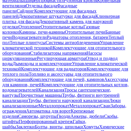
материалы
Шифер
Профнастил
Рулонная кровля
Кровельная
вентиляция
Отделка фасада
Фасадные
панели
Сайдинг
Комплектующие для фасадных
панелей
Декоративные штукатурки для фасада
Клинкерная
плитка для фасада
Декоративный камень для наружной
отделки
Отопление
Отопительные котлы
Газовые
колонки
Камины, печи-камины
Отопительные печи
Банные
печи
Водонагреватели
Радиаторы отопления, батареи
Теплый
пол
Теплые плинтусы
Системы антиобледенения
Управление
климатической техникой
Комплектующие для отопительного
оборудования
Стабилизаторы напряжения
Насосы
циркуляционные
Регулирующая арматура
Отвод и подвод
воды
Дымоходы и комплектующие
Управление климатической
техникой
Комплектующие для радиаторов
Комплектующие для
теплого пола
Топливо и аксессуары для отопительного
оборудования
Комплектующие для печей, каминов
Аксессуары
для каминов, печей
Комплектующие для отопительных котлов,
водонагревателей
Канализация
Тросы сантехнические,
вантузы
Прочистные машины
Трубы, фитинги внутренней
канализации
Трубы, фитинги наружной канализации
Люки
канализационные
Металлопрокат
Металлопрокат
Сваи
Заборы,
ограждения
Автоматика для ворот
Крепежные
изделия
Саморезы, шурупы
Гвозди
Анкеры, дюбели
Скобы,
штифты
Перфорированный крепеж
Гайки,
шайбы
Заклепки
Болты, винты, шпильки
Хомуты
Химические