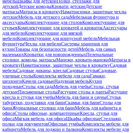
мебель
Шкафы для детской
Полки, стеллажи для
детской
Детские комоды
Кровати детские
Детские
матрасы
Матрасы в кроватку
Наматрасники, защитные чехлы
детские
Мебель для детского сада
Мебельная фурнитура и
аксессуары
Комплектующие для столов
Комплектующие для
стульев
Комплектующие для кроватей и кроваток
Аксессуары
для мебели
Комплектующие для мягкой
мебели
Комплектующие для корпусной мебели
Мебельная
фурнитура
Чехлы для мебели
Системы хранения для
кухни
Товары для безопасности детей
Мебель для самых
маленьких
Кроватки для новорожденных
Пеленальные
столики, комоды, матрасы
Манежи, кровати-манежи
Матрасы в
кроватку
Наматрасники, защитные чехлы в кроватку
Садовая
мебель
Садовые диваны, кресла
Садовые стулья
Садовые,
уличные столы
Комплекты мебели для сада
Гамаки,
шезлонги
Качели садовые
Надувная мебель
Кухни
походные
Столы для сада
Мебель для учебы
Столы, стулья
детские
Письменные столы
Растущие столы и парты
Растущие
кресла и стулья для учебы
Мебель для бани и сауны
Стулья,
табуретки, подставки для бани
Скамьи для бани
Столы для
бани
Журнальные столики для бани
Мебель для кабинета и
офиса
Столы офисные, компьютерные
Кресла, стулья для
офиса
Мягкая мебель для офиса
Шкафы офисные
Стеллажи,
полки для документов
Офисные тумбы
Комплекты мебели для
кабинета
Мебель для лоджии и балкона
Комплекты мебели для