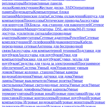
репликаторы
Интерактивные панели,
доски
Комплектующие
Жесткие диски, SSD
Оперативная
память
Видеокарты
Компьютерные блоки
питания
Материнские платы
Системы охлаждения
Корпуса для
компьютеров
Процессоры
Оптические приводы
Аксессуары
для корпусов ПК
Боксы, док-станции для накопителей
Сетевое
оборудование
Маршрутизаторы, DSL-модемы
Wi-Fi точки
доступа, усилители сигнала
Беспроводные
адаптеры
Коммутаторы
Сетевые адаптеры
Powerline
Сетевые
комплектующие
IP-телефония
Медиаконвертеры
Кабели,
переходники сетевые
Антенны для беспроводной
связи
Аксессуары для компьютерной техники
Подставки для
ноутбуков
Аксессуары для ноутбуков
Очки для
компьютера
Рюкзаки для ноутбуков
Сумки, чехлы для
ноутбуков
Средства для ухода за электроникой
Программное
обеспечение
Система Умный дом
Управление умным
домом
Умные колонки, станции
Умные камеры
видеонаблюдения
Умные датчики для дома
Умные
лампы
Умные выключатели
Умные розетки
Умные
светильники
Умные светодиодные ленты
Умные реле
Умные
замки
Умные домофоны
Умные карнизы
Умные
терморегуляторы
Игровая зона
Игровые приставки
Игры для
приставок
Игровые контроллеры
Игровые ноутбуки
Игровые
компьютеры
Игровые видеокарты
Игровые мониторы
Игровые
телевизоры
Игровые мыши
Игровые клавиатуры
Игровые