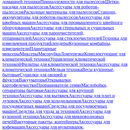
домашней техники
Принадлежности для пылесосов
Щетки,
насадки для пылесосов
Аксессуары для роботов-
пылесосов
Расходные материалы для пылесосов
Станции,
аккумуляторы для роботов-пылесосов
Аксессуары для
швейных машин
Аксессуары для промышленного швейного
оборудования
Аксессуары для стиральных и сушильных
машин
Аксессуары для пароочистителей,
отпаривателей
Аксессуары для стеклоочистителей
Техника для
измельчения продуктов
Блендеры
Кухонные комбайны,
измельчители
Планетарные
миксеры
Миксеры
Мясорубки
Ломтерезки
Комплектующие для
климатической техники
Управление климатической
техникой
Фильтры для климатической техники
Аксессуары для
климатической техники
Мелкая техника
Весы кухонные,
бытовые
Сушилки для овощей и
фруктов
Вакууматоры
Открывалки,
картофелечистки
Проращиватели семян
Маслобойки,
сепараторы бытовые
Аксессуары для крупной
техники
Аксессуары для вытяжек
Аксессуары для плит и
духовок
Аксессуары для холодильников
Аксессуары для
посудомоечных машин
Средства для посудомоечных
машин
Средства для ухода за техникой
Аксессуары для
кухонной техники
Аксессуары для микроволновых
печей
Вакуумные пакеты, контейнеры
Аксессуары для
кофемашин
Аксессуары для мультиварок,