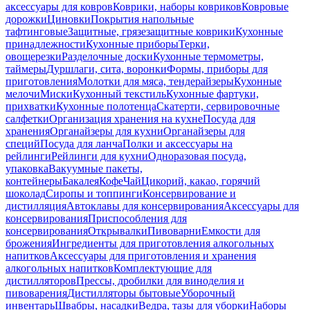
аксессуары для ковров
Коврики, наборы ковриков
Ковровые
дорожки
Циновки
Покрытия напольные
тафтинговые
Защитные, грязезащитные коврики
Кухонные
принадлежности
Кухонные приборы
Терки,
овощерезки
Разделочные доски
Кухонные термометры,
таймеры
Дуршлаги, сита, воронки
Формы, приборы для
приготовления
Молотки для мяса, тендерайзеры
Кухонные
мелочи
Миски
Кухонный текстиль
Кухонные фартуки,
прихватки
Кухонные полотенца
Скатерти, сервировочные
салфетки
Организация хранения на кухне
Посуда для
хранения
Органайзеры для кухни
Органайзеры для
специй
Посуда для ланча
Полки и аксессуары на
рейлинги
Рейлинги для кухни
Одноразовая посуда,
упаковка
Вакуумные пакеты,
контейнеры
Бакалея
Кофе
Чай
Цикорий, какао, горячий
шоколад
Сиропы и топпинги
Консервирование и
дистилляция
Автоклавы для консервирования
Аксессуары для
консервирования
Приспособления для
консервирования
Открывалки
Пивоварни
Емкости для
брожения
Ингредиенты для приготовления алкогольных
напитков
Аксессуары для приготовления и хранения
алкогольных напитков
Комплектующие для
дистилляторов
Прессы, дробилки для виноделия и
пивоварения
Дистилляторы бытовые
Уборочный
инвентарь
Швабры, насадки
Ведра, тазы для уборки
Наборы