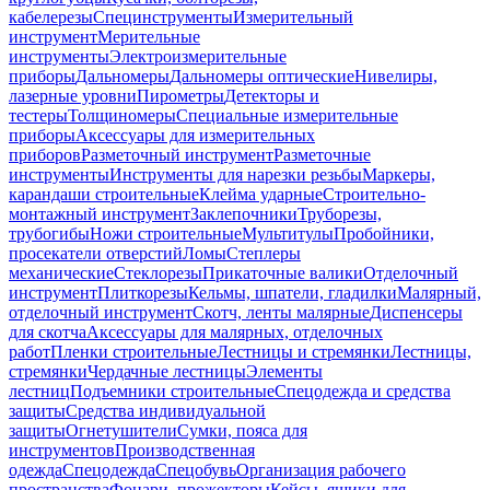
кабелерезы
Специнструменты
Измерительный
инструмент
Мерительные
инструменты
Электроизмерительные
приборы
Дальномеры
Дальномеры оптические
Нивелиры,
лазерные уровни
Пирометры
Детекторы и
тестеры
Толщиномеры
Специальные измерительные
приборы
Аксессуары для измерительных
приборов
Разметочный инструмент
Разметочные
инструменты
Инструменты для нарезки резьбы
Маркеры,
карандаши строительные
Клейма ударные
Строительно-
монтажный инструмент
Заклепочники
Труборезы,
трубогибы
Ножи строительные
Мультитулы
Пробойники,
просекатели отверстий
Ломы
Степлеры
механические
Стеклорезы
Прикаточные валики
Отделочный
инструмент
Плиткорезы
Кельмы, шпатели, гладилки
Малярный,
отделочный инструмент
Скотч, ленты малярные
Диспенсеры
для скотча
Аксессуары для малярных, отделочных
работ
Пленки строительные
Лестницы и стремянки
Лестницы,
стремянки
Чердачные лестницы
Элементы
лестниц
Подъемники строительные
Спецодежда и средства
защиты
Средства индивидуальной
защиты
Огнетушители
Сумки, пояса для
инструментов
Производственная
одежда
Спецодежда
Спецобувь
Организация рабочего
пространства
Фонари, прожекторы
Кейсы, ящики для