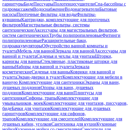
гарнитуры
Биде
Писсуары
Полотенцесушители
Спа-бассейны с
гидромассажем
Водоснабжение
Водонагреватели
Бытовые
насосы
Проточные фильтры для воды
Фильтры-
кувшины
Картриджи, комплектующие для проточных
фильтров
Магистральные фильтры, системы
сантехнические
Аксессуары для магистральных фильтров,
систем сантехнических
Трубы полипропиленовые
Фитинги
полипропиленовые
Расширительные баки,
гидроаккумуляторы
Обустройство ванной комнаты и
туалета
Мебель для ванной
Зеркала для ванной
Аксессуары для
ванной и туалета
Сиденья и чехлы для унитаза
Шторки,
карнизы для ванны
Стеклянные, пластиковые шторки для
ванны
Наборы для ванной и туалета
Зеркала
косметические
Сиденья для ванны
Коврики для ванной и
туалета
Экран-дверки в туалет
Комплектующие для мебели в
ванную
Комплектующие для сантехники
Экраны для ванн,
душевых поддонов
Опоры для ванн, душевых
поддонов
Комплектующие для ванн
Плинтусы для
сантехники
Сифоны, трапы
Комплектующие для
умывальников, моек
Комплектующие для унитазов, писсуаров,
биде
Бачки для унитазов
Комплектующие для душевых
гарнитуров
Комплектующие для сифонов,
трапов
Комплектующие для смесителей
Комплектующие для
душевых кабин, уголков
Сантехника для кухни
Кухонные
мойки
Кухонные мойки со смесителями
Смесители для