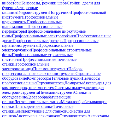
вибраторы
Бензорезы, резчики швов
Стойки, дрели для
бурения
Затирочные
машины
Гидроинструмент
Погрузчики
Профессиональный
инструмент
Профессиональные
шуруповерты
Профессиональные
шлифмашины
Профессиональные
перфораторы
Профессиональные циркулярные
пилы
Профессиональные электролобзики
Профессиональные
дрели
Профессиональные фрезеры
Профессиональные
мультиинструменты
Профессиональные
электрорубанки
Профессиональные строительные
фены
Профессиональные строительные
пистолеты
Профессиональные точильные
станки
Профессиональные
электроножницы
Пневмоинструмент
Наборы
профессионального электроинструмента
Строительное
оборудование
Компрессоры
Тепловые пушки
Пылесосы
профессиональные
Стружкоотсосы
Домкраты
Аксессуары для
компрессоров, пневмосистем
Системы пылеудаления для
электроинструмента
Пневмоинструмент
Станки и
оборудование
Деревообрабатывающие
станки
Ленточнопильные станки
Металлообрабатывающие
станки
Плиткорезные станки
Точильные
станки
Комплектующие для станков
Оснастка для
станков
Аксессуары для станков
Стружкоотсосы
Аксессуары