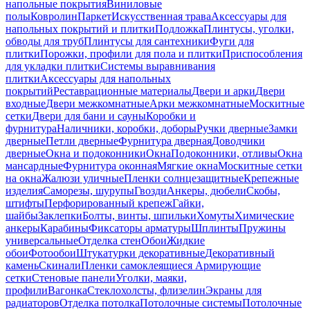
напольные покрытия
Виниловые
полы
Ковролин
Паркет
Искусственная трава
Аксессуары для
напольных покрытий и плитки
Подложка
Плинтусы, уголки,
обводы для труб
Плинтусы для сантехники
Фуги для
плитки
Порожки, профили для пола и плитки
Приспособления
для укладки плитки
Системы выравнивания
плитки
Аксессуары для напольных
покрытий
Реставрационные материалы
Двери и арки
Двери
входные
Двери межкомнатные
Арки межкомнатные
Москитные
сетки
Двери для бани и сауны
Коробки и
фурнитура
Наличники, коробки, доборы
Ручки дверные
Замки
дверные
Петли дверные
Фурнитура дверная
Доводчики
дверные
Окна и подоконники
Окна
Подоконники, отливы
Окна
мансардные
Фурнитура оконная
Мягкие окна
Москитные сетки
на окна
Жалюзи уличные
Пленки солнцезащитные
Крепежные
изделия
Саморезы, шурупы
Гвозди
Анкеры, дюбели
Скобы,
штифты
Перфорированный крепеж
Гайки,
шайбы
Заклепки
Болты, винты, шпильки
Хомуты
Химические
анкеры
Карабины
Фиксаторы арматуры
Шплинты
Пружины
универсальные
Отделка стен
Обои
Жидкие
обои
Фотообои
Штукатурки декоративные
Декоративный
камень
Скинали
Пленки самоклеящиеся
Армирующие
сетки
Стеновые панели
Уголки, маяки,
профили
Вагонка
Стеклохолсты, флизелин
Экраны для
радиаторов
Отделка потолка
Потолочные системы
Потолочные