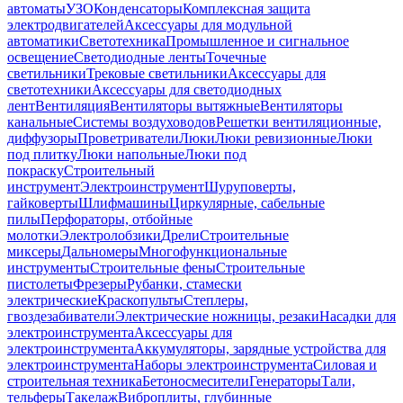
автоматы
УЗО
Конденсаторы
Комплексная защита
электродвигателей
Аксессуары для модульной
автоматики
Светотехника
Промышленное и сигнальное
освещение
Светодиодные ленты
Точечные
светильники
Трековые светильники
Аксессуары для
светотехники
Аксессуары для светодиодных
лент
Вентиляция
Вентиляторы вытяжные
Вентиляторы
канальные
Системы воздуховодов
Решетки вентиляционные,
диффузоры
Проветриватели
Люки
Люки ревизионные
Люки
под плитку
Люки напольные
Люки под
покраску
Строительный
инструмент
Электроинструмент
Шуруповерты,
гайковерты
Шлифмашины
Циркулярные, сабельные
пилы
Перфораторы, отбойные
молотки
Электролобзики
Дрели
Строительные
миксеры
Дальномеры
Многофункциональные
инструменты
Строительные фены
Строительные
пистолеты
Фрезеры
Рубанки, стамески
электрические
Краскопульты
Степлеры,
гвоздезабиватели
Электрические ножницы, резаки
Насадки для
электроинструмента
Аксессуары для
электроинструмента
Аккумуляторы, зарядные устройства для
электроинструмента
Наборы электроинструмента
Силовая и
строительная техника
Бетоносмесители
Генераторы
Тали,
тельферы
Такелаж
Виброплиты, глубинные