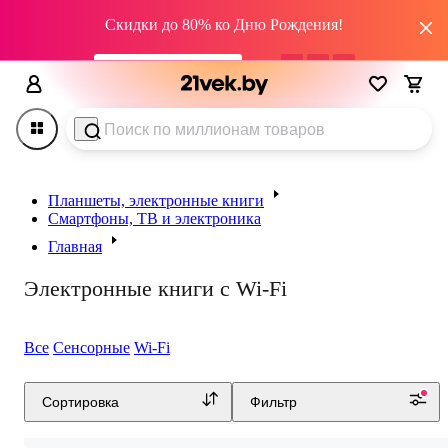
Скидки до 80% ко Дню Рождения!
промокод HAPPY22
03
дн
12
:
13
:
21
Планшеты, электронные книги
Смартфоны, ТВ и электроника
Главная
Электронные книги с Wi-Fi
Все
Сенсорные
Wi-Fi
Сортировка
Фильтр
Как выбрать электронную книгу