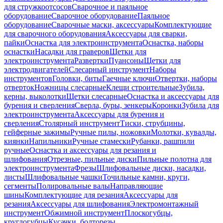
для стружкоотсосов
Сварочное и паяльное
оборудование
Сварочное оборудование
Паяльное
оборудование
Сварочные маски, аксессуары
Комплектующие
для сварочного оборудования
Аксессуары для сварки,
пайки
Оснастка для электроинструмента
Оснастка, наборы
оснастки
Насадки для граверов
Щетки для
электроинструмента
Развертки
Пуансоны
Щетки для
электродвигателей
Слесарный инструмент
Наборы
инструментов
Головки, биты
Гаечные ключи
Отвертки, наборы
отверток
Ножницы слесарные
Клещи строительные
Зубила,
керны, выколотки
Щетки слесарные
Оснастка и аксессуары для
бурения и сверления
Сверла, буры, зенкеры
Коронки
Зубила для
электроинструмента
Аксессуары для бурения и
сверления
Столярный инструмент
Тиски, струбцины,
гейферные зажимы
Ручные пилы, ножовки
Молотки, кувалды,
киянки
Напильники
Ручные стамески
Рубанки, рашпили
ручные
Оснастка и аксессуары для резания и
шлифования
Отрезные, пильные диски
Пильные полотна для
электроинструмента
Фрезы
Шлифовальные диски, насадки,
листы
Шлифовальные чашки
Точильные камни, круги,
сегменты
Полировальные валы
Направляющие
шины
Комплектующие для резания
Аксессуары для
резания
Аксессуары для шлифования
Электромонтажный
инструмент
Обжимной инструмент
Плоскогубцы,
круглогубцы
Кусачки, болторезы,