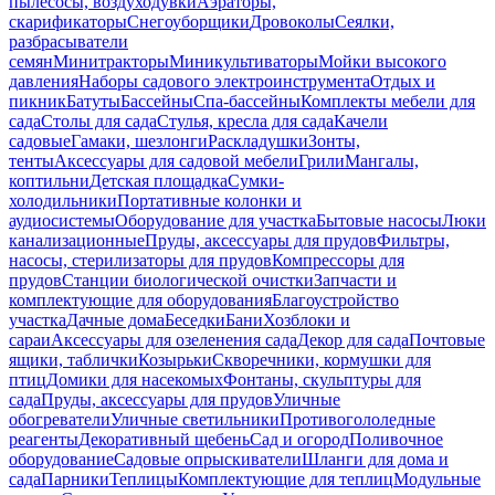
пылесосы, воздуходувки
Аэраторы,
скарификаторы
Снегоуборщики
Дровоколы
Сеялки,
разбрасыватели
семян
Минитракторы
Миникультиваторы
Мойки высокого
давления
Наборы садового электроинструмента
Отдых и
пикник
Батуты
Бассейны
Спа-бассейны
Комплекты мебели для
сада
Столы для сада
Стулья, кресла для сада
Качели
садовые
Гамаки, шезлонги
Раскладушки
Зонты,
тенты
Аксессуары для садовой мебели
Грили
Мангалы,
коптильни
Детская площадка
Сумки-
холодильники
Портативные колонки и
аудиосистемы
Оборудование для участка
Бытовые насосы
Люки
канализационные
Пруды, аксессуары для прудов
Фильтры,
насосы, стерилизаторы для прудов
Компрессоры для
прудов
Станции биологической очистки
Запчасти и
комплектующие для оборудования
Благоустройство
участка
Дачные дома
Беседки
Бани
Хозблоки и
сараи
Аксессуары для озеленения сада
Декор для сада
Почтовые
ящики, таблички
Козырьки
Скворечники, кормушки для
птиц
Домики для насекомых
Фонтаны, скульптуры для
сада
Пруды, аксессуары для прудов
Уличные
обогреватели
Уличные светильники
Противогололедные
реагенты
Декоративный щебень
Сад и огород
Поливочное
оборудование
Садовые опрыскиватели
Шланги для дома и
сада
Парники
Теплицы
Комплектующие для теплиц
Модульные