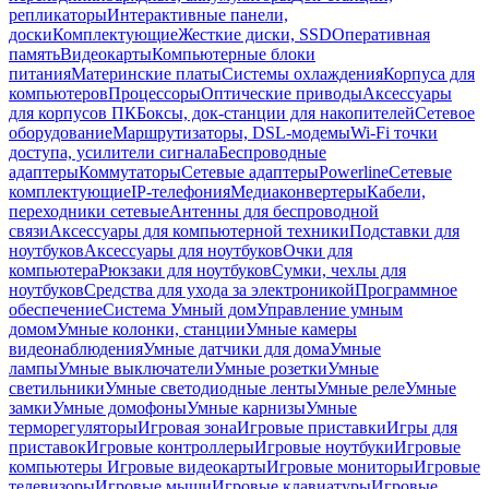
репликаторы
Интерактивные панели,
доски
Комплектующие
Жесткие диски, SSD
Оперативная
память
Видеокарты
Компьютерные блоки
питания
Материнские платы
Системы охлаждения
Корпуса для
компьютеров
Процессоры
Оптические приводы
Аксессуары
для корпусов ПК
Боксы, док-станции для накопителей
Сетевое
оборудование
Маршрутизаторы, DSL-модемы
Wi-Fi точки
доступа, усилители сигнала
Беспроводные
адаптеры
Коммутаторы
Сетевые адаптеры
Powerline
Сетевые
комплектующие
IP-телефония
Медиаконвертеры
Кабели,
переходники сетевые
Антенны для беспроводной
связи
Аксессуары для компьютерной техники
Подставки для
ноутбуков
Аксессуары для ноутбуков
Очки для
компьютера
Рюкзаки для ноутбуков
Сумки, чехлы для
ноутбуков
Средства для ухода за электроникой
Программное
обеспечение
Система Умный дом
Управление умным
домом
Умные колонки, станции
Умные камеры
видеонаблюдения
Умные датчики для дома
Умные
лампы
Умные выключатели
Умные розетки
Умные
светильники
Умные светодиодные ленты
Умные реле
Умные
замки
Умные домофоны
Умные карнизы
Умные
терморегуляторы
Игровая зона
Игровые приставки
Игры для
приставок
Игровые контроллеры
Игровые ноутбуки
Игровые
компьютеры
Игровые видеокарты
Игровые мониторы
Игровые
телевизоры
Игровые мыши
Игровые клавиатуры
Игровые