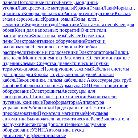
панели
Потолочные плиты
Багеты, молдинги,
уголки
Лакокрасочные материалы
Краски
Эмали
Лаки
Морилки,
пропитки
Колеры для краски
Растворители
Грунтовки
Краски,
эмали аэрозольные
Краски, эмали
Пены, клеи,
герметики
Жидкие гвозди
Герметики
Монтажная пена
Клеи для
обоев
Клеи для напольных покрытий
Очистители,
растворители
Фиксаторы резьбы
Клеи
Герметики,
пены
Электромонтажное оборудование
Розетки и
выключатели
Электрические звонки
Коробки
распределительные и подрозетники
Электропатроны
Вилки,
штепсели
Молниеприемники
Заземление
Электромонтажные
изделия
Клеммы
Средства диэлектрические
Трубки
термоусаживаемые
Изолирующие зажимы
Кабель и системы
для прокладки
Короба, трубы, металлорукав
Силовой
кабель
Наконечники, гильзы кабельные
Аксессуары для труб,
коробов
Кабельный крепеж
Арматура СИП
Электрощитовое
оборудование
Электрощиты
Аксессуары для
электрощита
Шины электротехнические
Выключатели
путевые, концевые
Трансформаторы
Аппаратура
управления
Рубильники
Предохранители
Частотные
преобразователи
Пускатели магнитные
Модульная
автоматика
Выключатели автоматические
Реле
Выключатели
нагрузки
Контакторы
Дополнительное модульное
оборудование
УЗИП
Автоматика пуска
двигателя
Дифференциальные