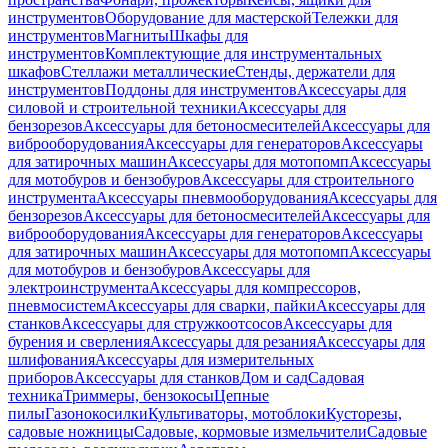
инструментов
Оборудование для мастерской
Тележки для
инструментов
Магниты
Шкафы для
инструментов
Комплектующие для инструментальных
шкафов
Стеллажи металлические
Стенды, держатели для
инструментов
Поддоны для инструментов
Аксессуары для
силовой и строительной техники
Аксессуары для
бензорезов
Аксессуары для бетоносмесителей
Аксессуары для
виброоборудования
Аксессуары для генераторов
Аксессуары
для затирочных машин
Аксессуары для мотопомп
Аксессуары
для мотобуров и бензобуров
Аксессуары для строительного
инструмента
Аксессуары пневмооборудования
Аксессуары для
бензорезов
Аксессуары для бетоносмесителей
Аксессуары для
виброоборудования
Аксессуары для генераторов
Аксессуары
для затирочных машин
Аксессуары для мотопомп
Аксессуары
для мотобуров и бензобуров
Аксессуары для
электроинструмента
Аксессуары для компрессоров,
пневмосистем
Аксессуары для сварки, пайки
Аксессуары для
станков
Аксессуары для стружкоотсосов
Аксессуары для
бурения и сверления
Аксессуары для резания
Аксессуары для
шлифования
Аксессуары для измерительных
приборов
Аксессуары для станков
Дом и сад
Садовая
техника
Триммеры, бензокосы
Цепные
пилы
Газонокосилки
Культиваторы, мотоблоки
Кусторезы,
садовые ножницы
Садовые, кормовые измельчители
Садовые