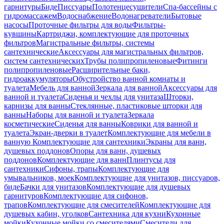
гарнитуры
Биде
Писсуары
Полотенцесушители
Спа-бассейны с
гидромассажем
Водоснабжение
Водонагреватели
Бытовые
насосы
Проточные фильтры для воды
Фильтры-
кувшины
Картриджи, комплектующие для проточных
фильтров
Магистральные фильтры, системы
сантехнические
Аксессуары для магистральных фильтров,
систем сантехнических
Трубы полипропиленовые
Фитинги
полипропиленовые
Расширительные баки,
гидроаккумуляторы
Обустройство ванной комнаты и
туалета
Мебель для ванной
Зеркала для ванной
Аксессуары для
ванной и туалета
Сиденья и чехлы для унитаза
Шторки,
карнизы для ванны
Стеклянные, пластиковые шторки для
ванны
Наборы для ванной и туалета
Зеркала
косметические
Сиденья для ванны
Коврики для ванной и
туалета
Экран-дверки в туалет
Комплектующие для мебели в
ванную
Комплектующие для сантехники
Экраны для ванн,
душевых поддонов
Опоры для ванн, душевых
поддонов
Комплектующие для ванн
Плинтусы для
сантехники
Сифоны, трапы
Комплектующие для
умывальников, моек
Комплектующие для унитазов, писсуаров,
биде
Бачки для унитазов
Комплектующие для душевых
гарнитуров
Комплектующие для сифонов,
трапов
Комплектующие для смесителей
Комплектующие для
душевых кабин, уголков
Сантехника для кухни
Кухонные
мойки
Кухонные мойки со смесителями
Смесители для