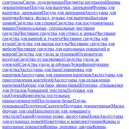
газетницы
Свечи, подсвечники
Предметы интерьера
Ширмы
декоративные
Посуда для выпечки, запекания
Формы для
выпечки, запекания
Посуда для запекания
Аксессуары для
выпечки
Бумага, фольга, рукава для выпечки
Бытовая
химия
Средства для стирки
Средства для посудомоечных
машин
Универсальные, специальные чистящие
средства
Чистящие средства для стекол и зеркал
Чистящие
средства для ванной и туалета
Чистящие средства для
кухни
Средства для мытья посуды
Чистящие средства для
мебели
Чистящие средства для напольных покрытий и
ковров
Средства для ухода за техникой
Освежители
воздуха
Средства от насекомых
Средства ухода за
одеждой
Средства ухода за обувью
Дезинфицирующие
средства
Аксессуары для бара
Сервировка для
напитков
Аксессуары для хранения напитков
Аксессуары для
приготовления коктейлей
Аксессуары для охлаждения
напитков
Наборы для бара, мини-бары
Штопоры, открывалки
для бутылок
Домашний текстиль
Подушки для
сна
Одеяла
Комплекты постельных
принадлежностей
Постельное белье
Пледы,
покрывала
Полотенца
Скатерти
Подушки декоративные
Маски,
беруши для сна
Наполнители для домашнего
текстиля
Ткани
Кухонные ножи, аксессуары
Ножи
Аксессуары
для кухонных ножей
Ножеточки и комплектующие
Ковры и
напольные покрытия
Ковры, циновки, шкуры
Ковры,