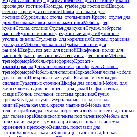
модули
Столешницы для кухни
Мебель для гостиной
Диваны,
кресла для гостиной
Комоды, тумбы для гостиной
Шкафы,
стенки, горки для гостиной
Полки, стеллажи для
гостиной
Журнальные столы, столы-книги
Кресла, стулья для
дома
Кресла-качалки, кресла-маятники
Мебель для
кухни
Столы, столики
Стулья для кухни
Стулья, табуреты
барные
Кухонный гарнитур
Кухонные модули
Кухонные
уголки, диваны
Стульчики для кормления
Системы хранения
для кухни
Мебель для ванной
Тумбы, консоли для
ванной
Шкафы, пеналы для ванной
Шкафчики, полки для
ванной
Зеркала для ванной
Аксессуары для ванной
Мебель-
трансформер
Мебель-трансформер
Кровати-
трансформеры
Детские кроватки-трансформеры
Столы-
трансформеры
Мебель для спальни
Зеркала
Комплекты мебели
для спальни
Прикроватные тумбы
Комоды и тумбы для
спальни
Туалетные столики
Шкафы для спальни
Мебель для
жилых комнат
Диваны, кресла для дома
Шкафы, стенки,
секции
Полки, стеллажи, системы хранения
Стулья,
кресла
Комоды и тумбы
Журнальные столы, столы-
книги
Кресла-качалки, кресла-маятники
Мебель для
телевизора
Комоды, тумбы под телевизор
Кронштейны, стойки
для телевизора
Каминокомплекты под телевизор
Мебель для
прихожей
Секции, тумбы в прихожую
Полки и системы
хранения в прихожую
Вешалки, подставки для
зонтов
Банкетки, скамьи
Ключницы, газетницы
Детская