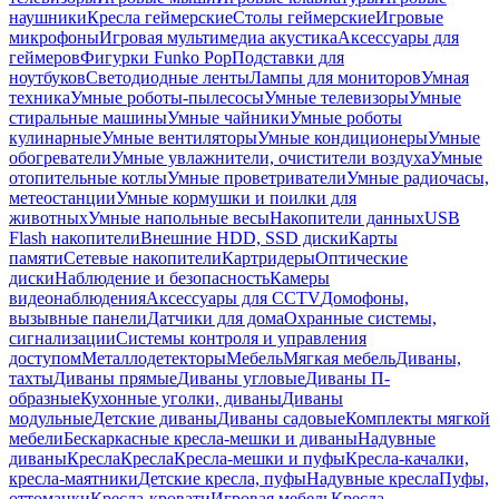
наушники
Кресла геймерские
Столы геймерские
Игровые
микрофоны
Игровая мультимедиа акустика
Аксессуары для
геймеров
Фигурки Funko Pop
Подставки для
ноутбуков
Светодиодные ленты
Лампы для мониторов
Умная
техника
Умные роботы-пылесосы
Умные телевизоры
Умные
стиральные машины
Умные чайники
Умные роботы
кулинарные
Умные вентиляторы
Умные кондиционеры
Умные
обогреватели
Умные увлажнители, очистители воздуха
Умные
отопительные котлы
Умные проветриватели
Умные радиочасы,
метеостанции
Умные кормушки и поилки для
животных
Умные напольные весы
Накопители данных
USB
Flash накопители
Внешние HDD, SSD диски
Карты
памяти
Сетевые накопители
Картридеры
Оптические
диски
Наблюдение и безопасность
Камеры
видеонаблюдения
Аксессуары для CCTV
Домофоны,
вызывные панели
Датчики для дома
Охранные системы,
сигнализации
Системы контроля и управления
доступом
Металлодетекторы
Мебель
Мягкая мебель
Диваны,
тахты
Диваны прямые
Диваны угловые
Диваны П-
образные
Кухонные уголки, диваны
Диваны
модульные
Детские диваны
Диваны садовые
Комплекты мягкой
мебели
Бескаркасные кресла-мешки и диваны
Надувные
диваны
Кресла
Кресла
Кресла-мешки и пуфы
Кресла-качалки,
кресла-маятники
Детские кресла, пуфы
Надувные кресла
Пуфы,
оттоманки
Кресла-кровати
Игровая мебель
Кресла