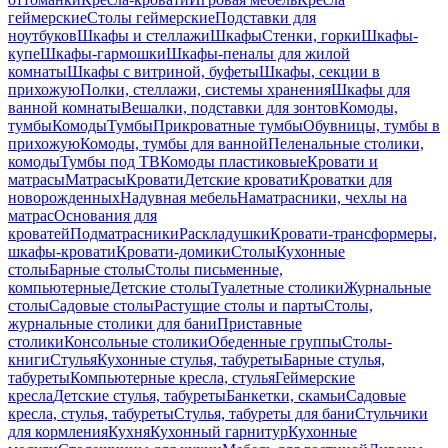
геймерские
Столы геймерские
Подставки для
ноутбуков
Шкафы и стеллажи
Шкафы
Стенки, горки
Шкафы-
купе
Шкафы-гармошки
Шкафы-пеналы для жилой
комнаты
Шкафы с витриной, буфеты
Шкафы, секции в
прихожую
Полки, стеллажи, системы хранения
Шкафы для
ванной комнаты
Вешалки, подставки для зонтов
Комоды,
тумбы
Комоды
Тумбы
Прикроватные тумбы
Обувницы, тумбы в
прихожую
Комоды, тумбы для ванной
Пеленальные столики,
комоды
Тумбы под ТВ
Комоды пластиковые
Кровати и
матрасы
Матрасы
Кровати
Детские кровати
Кроватки для
новорожденных
Надувная мебель
Наматрасники, чехлы на
матрас
Основания для
кроватей
Подматрасники
Раскладушки
Кровати-трансформеры,
шкафы-кровати
Кровати-домики
Столы
Кухонные
столы
Барные столы
Столы письменные,
компьютерные
Детские столы
Туалетные столики
Журнальные
столы
Садовые столы
Растущие столы и парты
Столы,
журнальные столики для бани
Приставные
столики
Консольные столики
Обеденные группы
Столы-
книги
Стулья
Кухонные стулья, табуреты
Барные стулья,
табуреты
Компьютерные кресла, стулья
Геймерские
кресла
Детские стулья, табуреты
Банкетки, скамьи
Садовые
кресла, стулья, табуреты
Стулья, табуреты для бани
Стульчики
для кормления
Кухня
Кухонный гарнитур
Кухонные