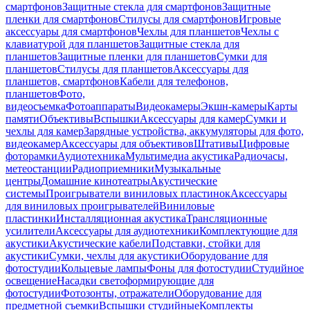
смартфонов
Защитные стекла для смартфонов
Защитные
пленки для смартфонов
Стилусы для смартфонов
Игровые
аксессуары для смартфонов
Чехлы для планшетов
Чехлы с
клавиатурой для планшетов
Защитные стекла для
планшетов
Защитные пленки для планшетов
Сумки для
планшетов
Стилусы для планшетов
Аксессуары для
планшетов, смартфонов
Кабели для телефонов,
планшетов
Фото,
видеосъемка
Фотоаппараты
Видеокамеры
Экшн-камеры
Карты
памяти
Объективы
Вспышки
Аксессуары для камер
Сумки и
чехлы для камер
Зарядные устройства, аккумуляторы для фото,
видеокамер
Аксессуары для объективов
Штативы
Цифровые
фоторамки
Аудиотехника
Мультимедиа акустика
Радиочасы,
метеостанции
Радиоприемники
Музыкальные
центры
Домашние кинотеатры
Акустические
системы
Проигрыватели виниловых пластинок
Аксессуары
для виниловых проигрывателей
Виниловые
пластинки
Инсталляционная акустика
Трансляционные
усилители
Аксессуары для аудиотехники
Комплектующие для
акустики
Акустические кабели
Подставки, стойки для
акустики
Сумки, чехлы для акустики
Оборудование для
фотостудии
Кольцевые лампы
Фоны для фотостудии
Студийное
освещение
Насадки светоформирующие для
фотостудии
Фотозонты, отражатели
Оборудование для
предметной съемки
Вспышки студийные
Комплекты