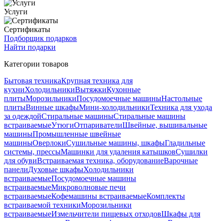
Услуги
Сертификаты
Подборщик подарков
Найти подарки
Категории товаров
Бытовая техника
Крупная техника для
кухни
Холодильники
Вытяжки
Кухонные
плиты
Морозильники
Посудомоечные машины
Настольные
плиты
Винные шкафы
Мини-холодильники
Техника для ухода
за одеждой
Стиральные машины
Стиральные машины
встраиваемые
Утюги
Отпариватели
Швейные, вышивальные
машины
Промышленные швейные
машины
Оверлоки
Сушильные машины, шкафы
Гладильные
системы, прессы
Машинки для удаления катышков
Сушилки
для обуви
Встраиваемая техника, оборудование
Варочные
панели
Духовые шкафы
Холодильники
встраиваемые
Посудомоечные машины
встраиваемые
Микроволновые печи
встраиваемые
Кофемашины встраиваемые
Комплекты
встраиваемой техники
Морозильники
встраиваемые
Измельчители пищевых отходов
Шкафы для