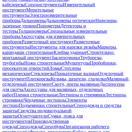
кабелерезы
Специнструменты
Измерительный
инструмент
Мерительные
инструменты
Электроизмерительные
приборы
Дальномеры
Дальномеры оптические
Нивелиры,
лазерные уровни
Пирометры
Детекторы и
тестеры
Толщиномеры
Специальные измерительные
приборы
Аксессуары для измерительных
приборов
Разметочный инструмент
Разметочные
инструменты
Инструменты для нарезки резьбы
Маркеры,
карандаши строительные
Клейма ударные
Строительно-
монтажный инструмент
Заклепочники
Труборезы,
трубогибы
Ножи строительные
Мультитулы
Пробойники,
просекатели отверстий
Ломы
Степлеры
механические
Стеклорезы
Прикаточные валики
Отделочный
инструмент
Плиткорезы
Кельмы, шпатели, гладилки
Малярный,
отделочный инструмент
Скотч, ленты малярные
Диспенсеры
для скотча
Аксессуары для малярных, отделочных
работ
Пленки строительные
Лестницы и стремянки
Лестницы,
стремянки
Чердачные лестницы
Элементы
лестниц
Подъемники строительные
Спецодежда и средства
защиты
Средства индивидуальной
защиты
Огнетушители
Сумки, пояса для
инструментов
Производственная
одежда
Спецодежда
Спецобувь
Организация рабочего
пространства
Фонари, прожекторы
Кейсы, ящики для