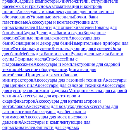
грядки
Садовые компостеры
Уничтожители, отпугиватели
насекомых и грызунов
Автоматизация и контроль
полива
Аксессуары и комплектующие для поливочного
оборудования
Укрывные материалы
Бочки, баки
пластиковые
Аксессуары и комплектующие для
опрыскивателей
Шланги для опрыскивателей
Товары для
бани
Бани
Сауны
Двери для бани и сауны
Бондарные
изделия
Банные принадлежности
Аксессуары для
бани
Оснащение и декор для бани
Измерительные приборы для
бани
Фитобочки, купели
Комплектующие для купелей
Окна
для бани
Мебель для бани и сауны
Ручки дверные для бани и
сауны
Эфирные масла
Спа-бассейны с
гидромассажем
Аксессуары и комплектующие для садовой
техники
Навесное оборудование
Двигатели для
мотоблоков
Прицепы для мотоблоков,
минитракторов
Аксессуары для газонной техники
Аксессуары
для цепных пил
Аксессуары для садовой техники
Аксессуары
для кусторезов, ножниц садовых
Моторные масла для садовой
техники
Аксессуары для аэратоторов и
скарификаторов
Аксессуары для культиваторов и
мотоблоков
Аксессуары для воздуходувок
Аксессуары для
газонокосилок
Аксессуары для бензокос и
триммеров
Аксессуары для моек высокого
давления
Аксессуары и комплектующие для
опрыскивателей
Запчасти для садовых