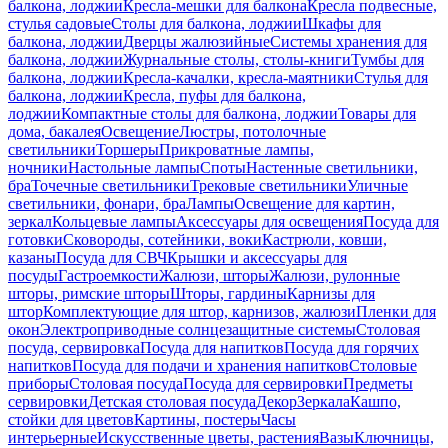
балкона, лоджии
Кресла-мешки для балкона
Кресла подвесные,
стулья садовые
Столы для балкона, лоджии
Шкафы для
балкона, лоджии
Дверцы жалюзийные
Системы хранения для
балкона, лоджии
Журнальные столы, столы-книги
Тумбы для
балкона, лоджии
Кресла-качалки, кресла-маятники
Стулья для
балкона, лоджии
Кресла, пуфы для балкона,
лоджии
Компактные столы для балкона, лоджии
Товары для
дома, бакалея
Освещение
Люстры, потолочные
светильники
Торшеры
Прикроватные лампы,
ночники
Настольные лампы
Споты
Настенные светильники,
бра
Точечные светильники
Трековые светильники
Уличные
светильники, фонари, бра
Лампы
Освещение для картин,
зеркал
Кольцевые лампы
Аксессуары для освещения
Посуда для
готовки
Сковороды, сотейники, воки
Кастрюли, ковши,
казаны
Посуда для СВЧ
Крышки и аксессуары для
посуды
Гастроемкости
Жалюзи, шторы
Жалюзи, рулонные
шторы, римские шторы
Шторы, гардины
Карнизы для
штор
Комплектующие для штор, карнизов, жалюзи
Пленки для
окон
Электроприводные солнцезащитные системы
Столовая
посуда, сервировка
Посуда для напитков
Посуда для горячих
напитков
Посуда для подачи и хранения напитков
Столовые
приборы
Столовая посуда
Посуда для сервировки
Предметы
сервировки
Детская столовая посуда
Декор
Зеркала
Кашпо,
стойки для цветов
Картины, постеры
Часы
интерьерные
Искусственные цветы, растения
Вазы
Ключницы,