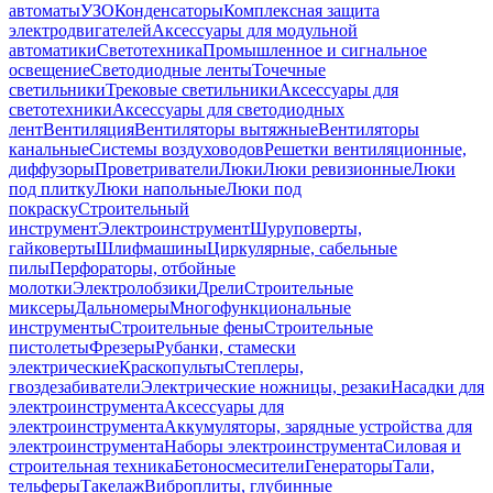
автоматы
УЗО
Конденсаторы
Комплексная защита
электродвигателей
Аксессуары для модульной
автоматики
Светотехника
Промышленное и сигнальное
освещение
Светодиодные ленты
Точечные
светильники
Трековые светильники
Аксессуары для
светотехники
Аксессуары для светодиодных
лент
Вентиляция
Вентиляторы вытяжные
Вентиляторы
канальные
Системы воздуховодов
Решетки вентиляционные,
диффузоры
Проветриватели
Люки
Люки ревизионные
Люки
под плитку
Люки напольные
Люки под
покраску
Строительный
инструмент
Электроинструмент
Шуруповерты,
гайковерты
Шлифмашины
Циркулярные, сабельные
пилы
Перфораторы, отбойные
молотки
Электролобзики
Дрели
Строительные
миксеры
Дальномеры
Многофункциональные
инструменты
Строительные фены
Строительные
пистолеты
Фрезеры
Рубанки, стамески
электрические
Краскопульты
Степлеры,
гвоздезабиватели
Электрические ножницы, резаки
Насадки для
электроинструмента
Аксессуары для
электроинструмента
Аккумуляторы, зарядные устройства для
электроинструмента
Наборы электроинструмента
Силовая и
строительная техника
Бетоносмесители
Генераторы
Тали,
тельферы
Такелаж
Виброплиты, глубинные