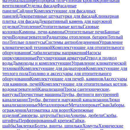
материалы
Шифер
Профнастил
Рулонная кровля
Кровельная
вентиляция
Отделка фасада
Фасадные
панели
Сайдинг
Комплектующие для фасадных
панелей
Декоративные штукатурки для фасада
Клинкерная
плитка для фасада
Декоративный камень для наружной
отделки
Отопление
Отопительные котлы
Газовые
колонки
Камины, печи-камины
Отопительные печи
Банные
печи
Водонагреватели
Радиаторы отопления, батареи
Теплый
пол
Теплые плинтусы
Системы антиобледенения
Управление
климатической техникой
Комплектующие для отопительного
оборудования
Стабилизаторы напряжения
Насосы
циркуляционные
Регулирующая арматура
Отвод и подвод
воды
Дымоходы и комплектующие
Управление климатической
техникой
Комплектующие для радиаторов
Комплектующие для
теплого пола
Топливо и аксессуары для отопительного
оборудования
Комплектующие для печей, каминов
Аксессуары
для каминов, печей
Комплектующие для отопительных котлов,
водонагревателей
Канализация
Тросы сантехнические,
вантузы
Прочистные машины
Трубы, фитинги внутренней
канализации
Трубы, фитинги наружной канализации
Люки
канализационные
Металлопрокат
Металлопрокат
Сваи
Заборы,
ограждения
Автоматика для ворот
Крепежные
изделия
Саморезы, шурупы
Гвозди
Анкеры, дюбели
Скобы,
штифты
Перфорированный крепеж
Гайки,
шайбы
Заклепки
Болты, винты, шпильки
Хомуты
Химические