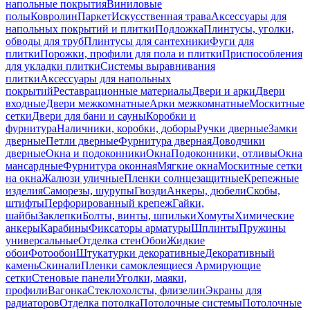
напольные покрытия
Виниловые
полы
Ковролин
Паркет
Искусственная трава
Аксессуары для
напольных покрытий и плитки
Подложка
Плинтусы, уголки,
обводы для труб
Плинтусы для сантехники
Фуги для
плитки
Порожки, профили для пола и плитки
Приспособления
для укладки плитки
Системы выравнивания
плитки
Аксессуары для напольных
покрытий
Реставрационные материалы
Двери и арки
Двери
входные
Двери межкомнатные
Арки межкомнатные
Москитные
сетки
Двери для бани и сауны
Коробки и
фурнитура
Наличники, коробки, доборы
Ручки дверные
Замки
дверные
Петли дверные
Фурнитура дверная
Доводчики
дверные
Окна и подоконники
Окна
Подоконники, отливы
Окна
мансардные
Фурнитура оконная
Мягкие окна
Москитные сетки
на окна
Жалюзи уличные
Пленки солнцезащитные
Крепежные
изделия
Саморезы, шурупы
Гвозди
Анкеры, дюбели
Скобы,
штифты
Перфорированный крепеж
Гайки,
шайбы
Заклепки
Болты, винты, шпильки
Хомуты
Химические
анкеры
Карабины
Фиксаторы арматуры
Шплинты
Пружины
универсальные
Отделка стен
Обои
Жидкие
обои
Фотообои
Штукатурки декоративные
Декоративный
камень
Скинали
Пленки самоклеящиеся
Армирующие
сетки
Стеновые панели
Уголки, маяки,
профили
Вагонка
Стеклохолсты, флизелин
Экраны для
радиаторов
Отделка потолка
Потолочные системы
Потолочные