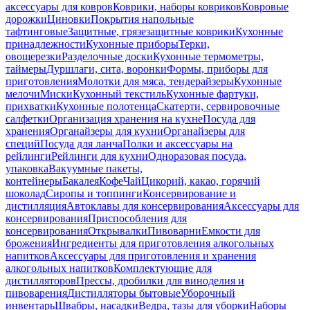
аксессуары для ковров
Коврики, наборы ковриков
Ковровые
дорожки
Циновки
Покрытия напольные
тафтинговые
Защитные, грязезащитные коврики
Кухонные
принадлежности
Кухонные приборы
Терки,
овощерезки
Разделочные доски
Кухонные термометры,
таймеры
Дуршлаги, сита, воронки
Формы, приборы для
приготовления
Молотки для мяса, тендерайзеры
Кухонные
мелочи
Миски
Кухонный текстиль
Кухонные фартуки,
прихватки
Кухонные полотенца
Скатерти, сервировочные
салфетки
Организация хранения на кухне
Посуда для
хранения
Органайзеры для кухни
Органайзеры для
специй
Посуда для ланча
Полки и аксессуары на
рейлинги
Рейлинги для кухни
Одноразовая посуда,
упаковка
Вакуумные пакеты,
контейнеры
Бакалея
Кофе
Чай
Цикорий, какао, горячий
шоколад
Сиропы и топпинги
Консервирование и
дистилляция
Автоклавы для консервирования
Аксессуары для
консервирования
Приспособления для
консервирования
Открывалки
Пивоварни
Емкости для
брожения
Ингредиенты для приготовления алкогольных
напитков
Аксессуары для приготовления и хранения
алкогольных напитков
Комплектующие для
дистилляторов
Прессы, дробилки для виноделия и
пивоварения
Дистилляторы бытовые
Уборочный
инвентарь
Швабры, насадки
Ведра, тазы для уборки
Наборы