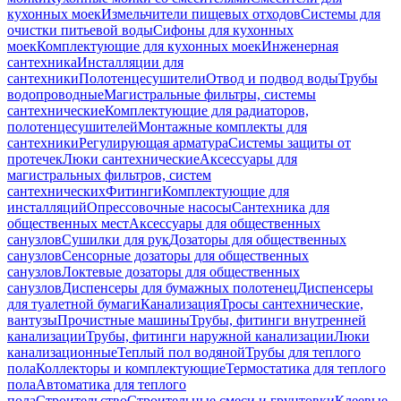
кухонных моек
Измельчители пищевых отходов
Системы для
очистки питьевой воды
Сифоны для кухонных
моек
Комплектующие для кухонных моек
Инженерная
сантехника
Инсталляции для
сантехники
Полотенцесушители
Отвод и подвод воды
Трубы
водопроводные
Магистральные фильтры, системы
сантехнические
Комплектующие для радиаторов,
полотенцесушителей
Монтажные комплекты для
сантехники
Регулирующая арматура
Системы защиты от
протечек
Люки сантехнические
Аксессуары для
магистральных фильтров, систем
сантехнических
Фитинги
Комплектующие для
инсталляций
Опрессовочные насосы
Сантехника для
общественных мест
Аксессуары для общественных
санузлов
Сушилки для рук
Дозаторы для общественных
санузлов
Сенсорные дозаторы для общественных
санузлов
Локтевые дозаторы для общественных
санузлов
Диспенсеры для бумажных полотенец
Диспенсеры
для туалетной бумаги
Канализация
Тросы сантехнические,
вантузы
Прочистные машины
Трубы, фитинги внутренней
канализации
Трубы, фитинги наружной канализации
Люки
канализационные
Теплый пол водяной
Трубы для теплого
пола
Коллекторы и комплектующие
Термостатика для теплого
пола
Автоматика для теплого
пола
Строительство
Строительные смеси и грунтовки
Клеевые