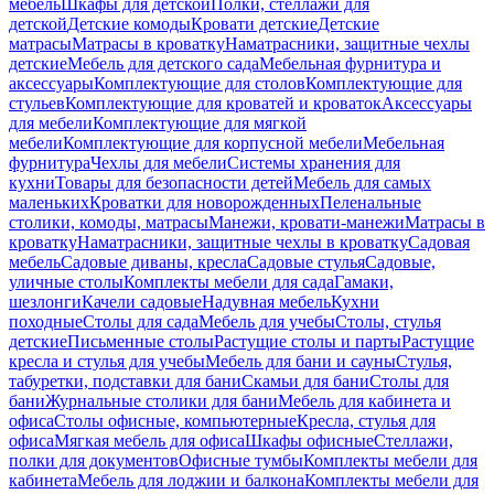
мебель
Шкафы для детской
Полки, стеллажи для
детской
Детские комоды
Кровати детские
Детские
матрасы
Матрасы в кроватку
Наматрасники, защитные чехлы
детские
Мебель для детского сада
Мебельная фурнитура и
аксессуары
Комплектующие для столов
Комплектующие для
стульев
Комплектующие для кроватей и кроваток
Аксессуары
для мебели
Комплектующие для мягкой
мебели
Комплектующие для корпусной мебели
Мебельная
фурнитура
Чехлы для мебели
Системы хранения для
кухни
Товары для безопасности детей
Мебель для самых
маленьких
Кроватки для новорожденных
Пеленальные
столики, комоды, матрасы
Манежи, кровати-манежи
Матрасы в
кроватку
Наматрасники, защитные чехлы в кроватку
Садовая
мебель
Садовые диваны, кресла
Садовые стулья
Садовые,
уличные столы
Комплекты мебели для сада
Гамаки,
шезлонги
Качели садовые
Надувная мебель
Кухни
походные
Столы для сада
Мебель для учебы
Столы, стулья
детские
Письменные столы
Растущие столы и парты
Растущие
кресла и стулья для учебы
Мебель для бани и сауны
Стулья,
табуретки, подставки для бани
Скамьи для бани
Столы для
бани
Журнальные столики для бани
Мебель для кабинета и
офиса
Столы офисные, компьютерные
Кресла, стулья для
офиса
Мягкая мебель для офиса
Шкафы офисные
Стеллажи,
полки для документов
Офисные тумбы
Комплекты мебели для
кабинета
Мебель для лоджии и балкона
Комплекты мебели для