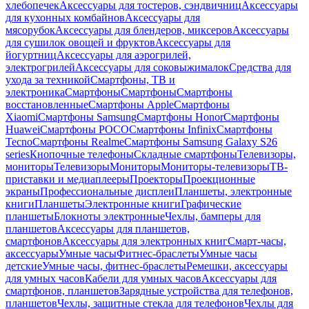
хлебопечек
Аксессуары для тостеров, сэндвичниц
Аксессуары
для кухонных комбайнов
Аксессуары для
мясорубок
Аксессуары для блендеров, миксеров
Аксессуары
для сушилок овощей и фруктов
Аксессуары для
йогуртниц
Аксессуары для аэрогрилей,
электрогрилей
Аксессуары для соковыжималок
Средства для
ухода за техникой
Смартфоны, ТВ и
электроника
Смартфоны
Смартфоны
Смартфоны
восстановленные
Смартфоны Apple
Смартфоны
Xiaomi
Смартфоны Samsung
Смартфоны Honor
Смартфоны
Huawei
Смартфоны POCO
Смартфоны Infinix
Смартфоны
Tecno
Смартфоны Realme
Смартфоны Samsung Galaxy S26
series
Кнопочные телефоны
Складные смартфоны
Телевизоры,
мониторы
Телевизоры
Мониторы
Мониторы-телевизоры
ТВ-
приставки и медиаплееры
Проекторы
Проекционные
экраны
Профессиональные дисплеи
Планшеты, электронные
книги
Планшеты
Электронные книги
Графические
планшеты
Блокноты электронные
Чехлы, бамперы для
планшетов
Аксессуары для планшетов,
смартфонов
Аксессуары для электронных книг
Смарт-часы,
аксессуары
Умные часы
Фитнес-браслеты
Умные часы
детские
Умные часы, фитнес-браслеты
Ремешки, аксессуары
для умных часов
Кабели для умных часов
Аксессуары для
смартфонов, планшетов
Зарядные устройства для телефонов,
планшетов
Чехлы, защитные стекла для телефонов
Чехлы для