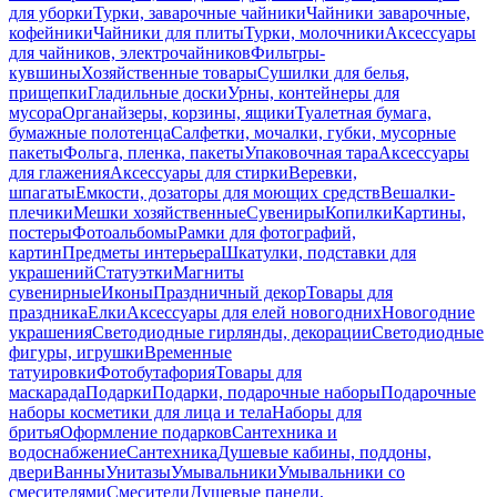
для уборки
Турки, заварочные чайники
Чайники заварочные,
кофейники
Чайники для плиты
Турки, молочники
Аксессуары
для чайников, электрочайников
Фильтры-
кувшины
Хозяйственные товары
Сушилки для белья,
прищепки
Гладильные доски
Урны, контейнеры для
мусора
Органайзеры, корзины, ящики
Туалетная бумага,
бумажные полотенца
Салфетки, мочалки, губки, мусорные
пакеты
Фольга, пленка, пакеты
Упаковочная тара
Аксессуары
для глажения
Аксессуары для стирки
Веревки,
шпагаты
Емкости, дозаторы для моющих средств
Вешалки-
плечики
Мешки хозяйственные
Сувениры
Копилки
Картины,
постеры
Фотоальбомы
Рамки для фотографий,
картин
Предметы интерьера
Шкатулки, подставки для
украшений
Статуэтки
Магниты
сувенирные
Иконы
Праздничный декор
Товары для
праздника
Елки
Аксессуары для елей новогодних
Новогодние
украшения
Светодиодные гирлянды, декорации
Светодиодные
фигуры, игрушки
Временные
татуировки
Фотобутафория
Товары для
маскарада
Подарки
Подарки, подарочные наборы
Подарочные
наборы косметики для лица и тела
Наборы для
бритья
Оформление подарков
Сантехника и
водоснабжение
Сантехника
Душевые кабины, поддоны,
двери
Ванны
Унитазы
Умывальники
Умывальники со
смесителями
Смесители
Душевые панели,