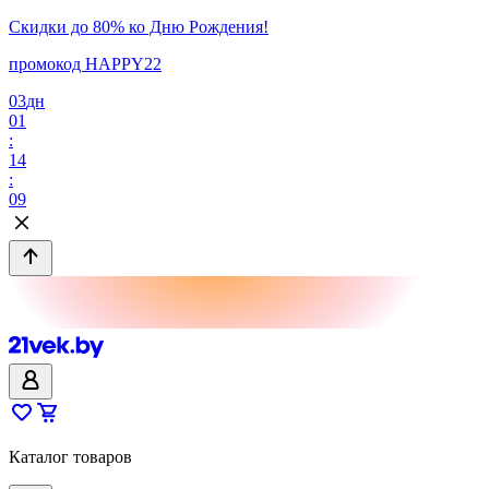
Скидки до 80% ко Дню Рождения!
промокод HAPPY22
03
дн
01
:
14
:
09
Каталог товаров