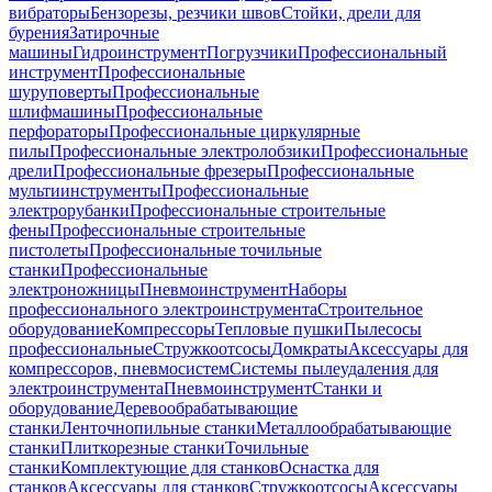
вибраторы
Бензорезы, резчики швов
Стойки, дрели для
бурения
Затирочные
машины
Гидроинструмент
Погрузчики
Профессиональный
инструмент
Профессиональные
шуруповерты
Профессиональные
шлифмашины
Профессиональные
перфораторы
Профессиональные циркулярные
пилы
Профессиональные электролобзики
Профессиональные
дрели
Профессиональные фрезеры
Профессиональные
мультиинструменты
Профессиональные
электрорубанки
Профессиональные строительные
фены
Профессиональные строительные
пистолеты
Профессиональные точильные
станки
Профессиональные
электроножницы
Пневмоинструмент
Наборы
профессионального электроинструмента
Строительное
оборудование
Компрессоры
Тепловые пушки
Пылесосы
профессиональные
Стружкоотсосы
Домкраты
Аксессуары для
компрессоров, пневмосистем
Системы пылеудаления для
электроинструмента
Пневмоинструмент
Станки и
оборудование
Деревообрабатывающие
станки
Ленточнопильные станки
Металлообрабатывающие
станки
Плиткорезные станки
Точильные
станки
Комплектующие для станков
Оснастка для
станков
Аксессуары для станков
Стружкоотсосы
Аксессуары