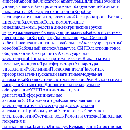
анкеры
Карабины
Фиксаторы арматуры
Шплинты
Пружины
универсальные
Электромонтажное оборудование
Розетки и
выключатели
Электрические звонки
Коробки
распределительные и подрозетники
Электропатроны
Вилки,
штепсели
Заземление
Электромонтажные
изделия
Клеммы
Средства диэлектрические
Трубки
термоусаживаемые
Изолирующие зажимы
Кабель и системы
для прокладки
Короба, трубы, металлорукав
Силовой
кабель
Наконечники, гильзы кабельные
Аксессуары для труб,
коробов
Кабельный крепеж
Арматура СИП
Электрощитовое
оборудование
Электрощиты
Аксессуары для
электрощита
Шины электротехнические
Выключатели
путевые, концевые
Трансформаторы
Аппаратура
управления
Рубильники
Предохранители
Частотные
преобразователи
Пускатели магнитные
Модульная
автоматика
Выключатели автоматические
Реле
Выключатели
нагрузки
Контакторы
Дополнительное модульное
оборудование
УЗИП
Автоматика пуска
двигателя
Дифференциальные
автоматы
УЗО
Конденсаторы
Комплексная защита
электродвигателей
Аксессуары для модульной
автоматики
Приборы учета
Счетчики газа
Счетчики
электроэнергии
Счетчики воды
Ремонт и отделка
Напольные
покрытия и
плитка
Плитка
Ламинат
Линолеум
Керамогранит
Спортивные