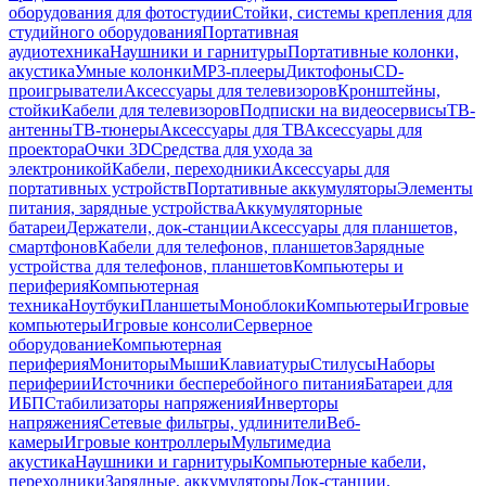
оборудования для фотостудии
Стойки, системы крепления для
студийного оборудования
Портативная
аудиотехника
Наушники и гарнитуры
Портативные колонки,
акустика
Умные колонки
MP3-плееры
Диктофоны
CD-
проигрыватели
Аксессуары для телевизоров
Кронштейны,
стойки
Кабели для телевизоров
Подписки на видеосервисы
ТВ-
антенны
ТВ-тюнеры
Аксессуары для ТВ
Аксессуары для
проектора
Очки 3D
Средства для ухода за
электроникой
Кабели, переходники
Аксессуары для
портативных устройств
Портативные аккумуляторы
Элементы
питания, зарядные устройства
Аккумуляторные
батареи
Держатели, док-станции
Аксессуары для планшетов,
смартфонов
Кабели для телефонов, планшетов
Зарядные
устройства для телефонов, планшетов
Компьютеры и
периферия
Компьютерная
техника
Ноутбуки
Планшеты
Моноблоки
Компьютеры
Игровые
компьютеры
Игровые консоли
Серверное
оборудование
Компьютерная
периферия
Мониторы
Мыши
Клавиатуры
Стилусы
Наборы
периферии
Источники бесперебойного питания
Батареи для
ИБП
Стабилизаторы напряжения
Инверторы
напряжения
Сетевые фильтры, удлинители
Веб-
камеры
Игровые контроллеры
Мультимедиа
акустика
Наушники и гарнитуры
Компьютерные кабели,
переходники
Зарядные, аккумуляторы
Док-станции,