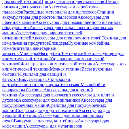
домашней техники
Принадлежности для пылесосов
Щетки,
насадки для пылесосов
Аксессуары для роботов-
пылесосов
Расходные материалы для пылесосов
Станции,
аккумуляторы для роботов-пылесосов
Аксессуары для
швейных машин
Аксессуары для промышленного швейного
оборудования
Аксессуары для стиральных и сушильных
машин
Аксессуары для пароочистителей,
отпаривателей
Аксессуары для стеклоочистителей
Техника для
измельчения продуктов
Блендеры
Кухонные комбайны,
измельчители
Планетарные
миксеры
Миксеры
Мясорубки
Ломтерезки
Комплектующие для
климатической техники
Управление климатической
техникой
Фильтры для климатической техники
Аксессуары для
климатической техники
Мелкая техника
Весы кухонные,
бытовые
Сушилки для овощей и
фруктов
Вакууматоры
Открывалки,
картофелечистки
Проращиватели семян
Маслобойки,
сепараторы бытовые
Аксессуары для крупной
техники
Аксессуары для вытяжек
Аксессуары для плит и
духовок
Аксессуары для холодильников
Аксессуары для
посудомоечных машин
Средства для посудомоечных
машин
Средства для ухода за техникой
Аксессуары для
кухонной техники
Аксессуары для микроволновых
печей
Вакуумные пакеты, контейнеры
Аксессуары для
кофемашин
Аксессуары для мультиварок,