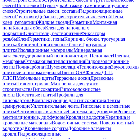
смеси
Шпатлевки
Штукатурки
Стяжки, самонивелирующие
смеси
Строительные смеси, составы
Гидроизоляционные
смеси
Грунтовки
Добавки для строительных смесей
Пены,
клеи, герметики
Жидкие гвозди
Герметики
Монтажная
пена
Клеи для обоев
Клеи для напольных
покрытий
Очистители, растворители
Фиксаторы
резьбы
Клеи
Герметики, пены
Кирпичи, блоки, тротуарная
плитка
Кирпичи
Строительные блоки
Тротуарная
плитка
Изоляционные материалы
Минеральная
вата
Экструдированный пенополистирол
Пенопласт
Пленки,
мембраны
Отражающая теплоизоляция
Гидроизоляционные
ленты
Поликарбонат
Шумоизоляция
Теплоизоляция
Звукоизоляц
плитные и пиломатериалы
Плиты OSB
Фанера
ДСП,
ЛДСП
Мебельные щиты
Террасные доски
Древесные
плиты
Пиломатериалы
Материалы для сухого
строительства
Гипсокартон
Гипсоволокнистые
листы
Цементные плиты
Профили для
гипсокартона
Комплектующие для гипсокартона
Ленты
армирующие
Уплотнительные ленты
Гипсовые и цементные
плиты
Вентиляторы вытяжные
Системы воздуховодов
Решетки
вентиляционные, диффузоры
Кровля и водосток
Черепица и
кровельные материалы
Водосточные системы
Поверхностный
водоотвод
Кровельные софиты
Доборные элементы
кровли
Гидроизоляционные