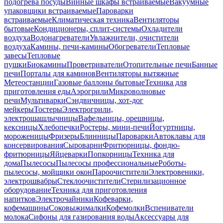
подогрева посуды
Винные шкафы встраиваемые
Вакуумные
упаковщики встраиваемые
Пароварки
встраиваемые
Климатическая техника
Вентиляторы
бытовые
Кондиционеры, сплит-системы
Охладители
воздуха
Водонагреватели
Увлажнители, очистители
воздуха
Камины, печи-камины
Обогреватели
Тепловые
завесы
Тепловые
пушки
Биокамины
Проветриватели
Отопительные печи
Банные
печи
Порталы для каминов
Вентиляторы вытяжные
Метеостанции
Газовые баллоны бытовые
Техника для
приготовления еды
Аэрогрили
Микроволновые
печи
Мультиварки
Сэндвичницы, хот-дог
мейкеры
Тостеры
Электрогрили,
электрошашлычницы
Вафельницы, орешницы,
кексницы
Хлебопечки
Ростеры, мини-печи
Йогуртницы,
мороженицы
Фризеры
Блинницы
Пароварки
Автоклавы для
консервирования
Сыроварни
Фритюрницы, фондю-
фритюрницы
Яйцеварки
Попкорницы
Техника для
дома
Пылесосы
Пылесосы профессиональные
Роботы-
пылесосы, мойщики окон
Пароочистители
Электровеники,
электрошвабры
Стеклоочистители
Стерилизационное
оборудование
Техника для приготовления
напитков
Электрочайники
Кофеварки,
кофемашины
Соковыжималки
Кофемолки
Вспениватели
молока
Сифоны для газирования воды
Аксессуары для