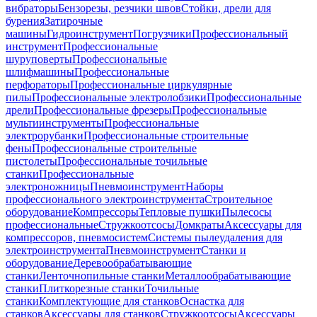
вибраторы
Бензорезы, резчики швов
Стойки, дрели для
бурения
Затирочные
машины
Гидроинструмент
Погрузчики
Профессиональный
инструмент
Профессиональные
шуруповерты
Профессиональные
шлифмашины
Профессиональные
перфораторы
Профессиональные циркулярные
пилы
Профессиональные электролобзики
Профессиональные
дрели
Профессиональные фрезеры
Профессиональные
мультиинструменты
Профессиональные
электрорубанки
Профессиональные строительные
фены
Профессиональные строительные
пистолеты
Профессиональные точильные
станки
Профессиональные
электроножницы
Пневмоинструмент
Наборы
профессионального электроинструмента
Строительное
оборудование
Компрессоры
Тепловые пушки
Пылесосы
профессиональные
Стружкоотсосы
Домкраты
Аксессуары для
компрессоров, пневмосистем
Системы пылеудаления для
электроинструмента
Пневмоинструмент
Станки и
оборудование
Деревообрабатывающие
станки
Ленточнопильные станки
Металлообрабатывающие
станки
Плиткорезные станки
Точильные
станки
Комплектующие для станков
Оснастка для
станков
Аксессуары для станков
Стружкоотсосы
Аксессуары