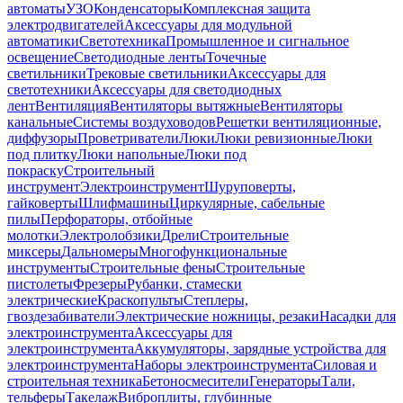
автоматы
УЗО
Конденсаторы
Комплексная защита
электродвигателей
Аксессуары для модульной
автоматики
Светотехника
Промышленное и сигнальное
освещение
Светодиодные ленты
Точечные
светильники
Трековые светильники
Аксессуары для
светотехники
Аксессуары для светодиодных
лент
Вентиляция
Вентиляторы вытяжные
Вентиляторы
канальные
Системы воздуховодов
Решетки вентиляционные,
диффузоры
Проветриватели
Люки
Люки ревизионные
Люки
под плитку
Люки напольные
Люки под
покраску
Строительный
инструмент
Электроинструмент
Шуруповерты,
гайковерты
Шлифмашины
Циркулярные, сабельные
пилы
Перфораторы, отбойные
молотки
Электролобзики
Дрели
Строительные
миксеры
Дальномеры
Многофункциональные
инструменты
Строительные фены
Строительные
пистолеты
Фрезеры
Рубанки, стамески
электрические
Краскопульты
Степлеры,
гвоздезабиватели
Электрические ножницы, резаки
Насадки для
электроинструмента
Аксессуары для
электроинструмента
Аккумуляторы, зарядные устройства для
электроинструмента
Наборы электроинструмента
Силовая и
строительная техника
Бетоносмесители
Генераторы
Тали,
тельферы
Такелаж
Виброплиты, глубинные