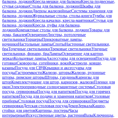
балкона, лоджии
Кресла-мешки для балкона
Кресла подвесные,
стулья садовые
Столы для балкона, лоджии
Шкафы для
балкона, лоджии
Дверцы жалюзийные
Системы хранения для
балкона, лоджии
Журнальные столы, столы-книги
Тумбы для
балкона, лоджии
Кресла-качалки, кресла-маятники
Стулья для
балкона, лоджии
Кресла, пуфы для балкона,
лоджии
Компактные столы для балкона, лоджии
Товары для
дома, бакалея
Освещение
Люстры, потолочные
светильники
Торшеры
Прикроватные лампы,
ночники
Настольные лампы
Споты
Настенные светильники,
бра
Точечные светильники
Трековые светильники
Уличные
светильники, фонари, бра
Лампы
Освещение для картин,
зеркал
Кольцевые лампы
Аксессуары для освещения
Посуда для
готовки
Сковороды, сотейники, воки
Кастрюли, ковши,
казаны
Посуда для СВЧ
Крышки и аксессуары для
посуды
Гастроемкости
Жалюзи, шторы
Жалюзи, рулонные
шторы, римские шторы
Шторы, гардины
Карнизы для
штор
Комплектующие для штор, карнизов, жалюзи
Пленки для
окон
Электроприводные солнцезащитные системы
Столовая
посуда, сервировка
Посуда для напитков
Посуда для горячих
напитков
Посуда для подачи и хранения напитков
Столовые
приборы
Столовая посуда
Посуда для сервировки
Предметы
сервировки
Детская столовая посуда
Декор
Зеркала
Кашпо,
стойки для цветов
Картины, постеры
Часы
интерьерные
Искусственные цветы, растения
Вазы
Ключницы,