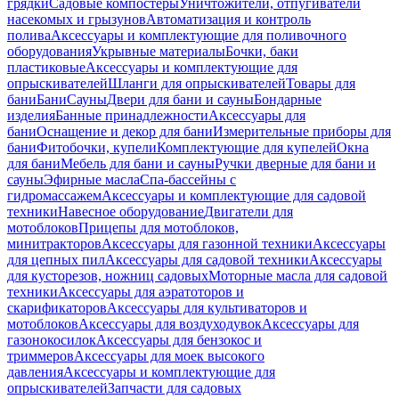
грядки
Садовые компостеры
Уничтожители, отпугиватели
насекомых и грызунов
Автоматизация и контроль
полива
Аксессуары и комплектующие для поливочного
оборудования
Укрывные материалы
Бочки, баки
пластиковые
Аксессуары и комплектующие для
опрыскивателей
Шланги для опрыскивателей
Товары для
бани
Бани
Сауны
Двери для бани и сауны
Бондарные
изделия
Банные принадлежности
Аксессуары для
бани
Оснащение и декор для бани
Измерительные приборы для
бани
Фитобочки, купели
Комплектующие для купелей
Окна
для бани
Мебель для бани и сауны
Ручки дверные для бани и
сауны
Эфирные масла
Спа-бассейны с
гидромассажем
Аксессуары и комплектующие для садовой
техники
Навесное оборудование
Двигатели для
мотоблоков
Прицепы для мотоблоков,
минитракторов
Аксессуары для газонной техники
Аксессуары
для цепных пил
Аксессуары для садовой техники
Аксессуары
для кусторезов, ножниц садовых
Моторные масла для садовой
техники
Аксессуары для аэратоторов и
скарификаторов
Аксессуары для культиваторов и
мотоблоков
Аксессуары для воздуходувок
Аксессуары для
газонокосилок
Аксессуары для бензокос и
триммеров
Аксессуары для моек высокого
давления
Аксессуары и комплектующие для
опрыскивателей
Запчасти для садовых