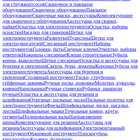
для стружкоотсосов
Сварочное и паяльное
оборудование
Сварочное оборудование
Паяльное
оборудование
Сварочные маски, аксессуары
Комплектующие
для сварочного оборудования
Аксессуары для сварки,
пайки
Оснастка для электроинструмента
Оснастка, наборы
оснастки
Насадки для граверов
Щетки для
электроинструмента
Развертки
Пуансоны
Щетки для
электродвигателей
Слесарный инструмент
Наборы
инструментов
Головки, биты
Гаечные ключи
Отвертки, наборы
отверток
Ножницы слесарные
Клещи строительные
Зубила,
керны, выколотки
Щетки слесарные
Оснастка и аксессуары для
бурения и сверления
Сверла, буры, зенкеры
Коронки
Зубила для
электроинструмента
Аксессуары для бурения и
сверления
Столярный инструмент
Тиски, струбцины,
гейферные зажимы
Ручные пилы, ножовки
Молотки, кувалды,
киянки
Напильники
Ручные стамески
Рубанки, рашпили
ручные
Оснастка и аксессуары для резания и
шлифования
Отрезные, пильные диски
Пильные полотна для
электроинструмента
Фрезы
Шлифовальные диски, насадки,
листы
Шлифовальные чашки
Точильные камни, круги,
сегменты
Полировальные валы
Направляющие
шины
Комплектующие для резания
Аксессуары для
резания
Аксессуары для шлифования
Электромонтажный
инструмент
Обжимной инструмент
Плоскогубцы,
круглогубцы
Кусачки, болторезы,