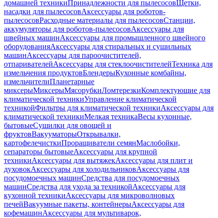
домашней техники
Принадлежности для пылесосов
Щетки,
насадки для пылесосов
Аксессуары для роботов-
пылесосов
Расходные материалы для пылесосов
Станции,
аккумуляторы для роботов-пылесосов
Аксессуары для
швейных машин
Аксессуары для промышленного швейного
оборудования
Аксессуары для стиральных и сушильных
машин
Аксессуары для пароочистителей,
отпаривателей
Аксессуары для стеклоочистителей
Техника для
измельчения продуктов
Блендеры
Кухонные комбайны,
измельчители
Планетарные
миксеры
Миксеры
Мясорубки
Ломтерезки
Комплектующие для
климатической техники
Управление климатической
техникой
Фильтры для климатической техники
Аксессуары для
климатической техники
Мелкая техника
Весы кухонные,
бытовые
Сушилки для овощей и
фруктов
Вакууматоры
Открывалки,
картофелечистки
Проращиватели семян
Маслобойки,
сепараторы бытовые
Аксессуары для крупной
техники
Аксессуары для вытяжек
Аксессуары для плит и
духовок
Аксессуары для холодильников
Аксессуары для
посудомоечных машин
Средства для посудомоечных
машин
Средства для ухода за техникой
Аксессуары для
кухонной техники
Аксессуары для микроволновых
печей
Вакуумные пакеты, контейнеры
Аксессуары для
кофемашин
Аксессуары для мультиварок,