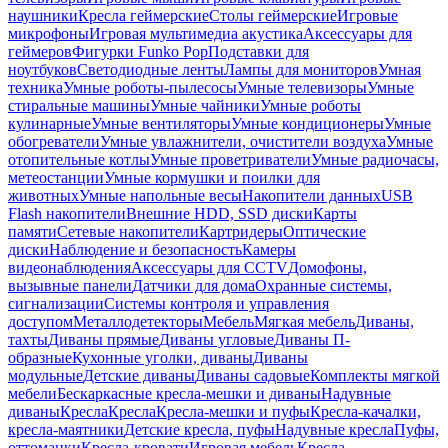
наушники
Кресла геймерские
Столы геймерские
Игровые
микрофоны
Игровая мультимедиа акустика
Аксессуары для
геймеров
Фигурки Funko Pop
Подставки для
ноутбуков
Светодиодные ленты
Лампы для мониторов
Умная
техника
Умные роботы-пылесосы
Умные телевизоры
Умные
стиральные машины
Умные чайники
Умные роботы
кулинарные
Умные вентиляторы
Умные кондиционеры
Умные
обогреватели
Умные увлажнители, очистители воздуха
Умные
отопительные котлы
Умные проветриватели
Умные радиочасы,
метеостанции
Умные кормушки и поилки для
животных
Умные напольные весы
Накопители данных
USB
Flash накопители
Внешние HDD, SSD диски
Карты
памяти
Сетевые накопители
Картридеры
Оптические
диски
Наблюдение и безопасность
Камеры
видеонаблюдения
Аксессуары для CCTV
Домофоны,
вызывные панели
Датчики для дома
Охранные системы,
сигнализации
Системы контроля и управления
доступом
Металлодетекторы
Мебель
Мягкая мебель
Диваны,
тахты
Диваны прямые
Диваны угловые
Диваны П-
образные
Кухонные уголки, диваны
Диваны
модульные
Детские диваны
Диваны садовые
Комплекты мягкой
мебели
Бескаркасные кресла-мешки и диваны
Надувные
диваны
Кресла
Кресла
Кресла-мешки и пуфы
Кресла-качалки,
кресла-маятники
Детские кресла, пуфы
Надувные кресла
Пуфы,
оттоманки
Кресла-кровати
Игровая мебель
Кресла