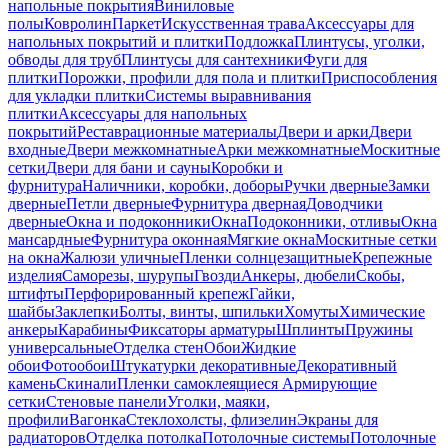
напольные покрытия
Виниловые
полы
Ковролин
Паркет
Искусственная трава
Аксессуары для
напольных покрытий и плитки
Подложка
Плинтусы, уголки,
обводы для труб
Плинтусы для сантехники
Фуги для
плитки
Порожки, профили для пола и плитки
Приспособления
для укладки плитки
Системы выравнивания
плитки
Аксессуары для напольных
покрытий
Реставрационные материалы
Двери и арки
Двери
входные
Двери межкомнатные
Арки межкомнатные
Москитные
сетки
Двери для бани и сауны
Коробки и
фурнитура
Наличники, коробки, доборы
Ручки дверные
Замки
дверные
Петли дверные
Фурнитура дверная
Доводчики
дверные
Окна и подоконники
Окна
Подоконники, отливы
Окна
мансардные
Фурнитура оконная
Мягкие окна
Москитные сетки
на окна
Жалюзи уличные
Пленки солнцезащитные
Крепежные
изделия
Саморезы, шурупы
Гвозди
Анкеры, дюбели
Скобы,
штифты
Перфорированный крепеж
Гайки,
шайбы
Заклепки
Болты, винты, шпильки
Хомуты
Химические
анкеры
Карабины
Фиксаторы арматуры
Шплинты
Пружины
универсальные
Отделка стен
Обои
Жидкие
обои
Фотообои
Штукатурки декоративные
Декоративный
камень
Скинали
Пленки самоклеящиеся
Армирующие
сетки
Стеновые панели
Уголки, маяки,
профили
Вагонка
Стеклохолсты, флизелин
Экраны для
радиаторов
Отделка потолка
Потолочные системы
Потолочные