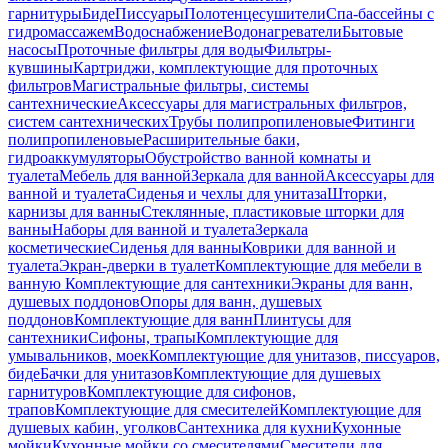
гарнитуры
Биде
Писсуары
Полотенцесушители
Спа-бассейны с
гидромассажем
Водоснабжение
Водонагреватели
Бытовые
насосы
Проточные фильтры для воды
Фильтры-
кувшины
Картриджи, комплектующие для проточных
фильтров
Магистральные фильтры, системы
сантехнические
Аксессуары для магистральных фильтров,
систем сантехнических
Трубы полипропиленовые
Фитинги
полипропиленовые
Расширительные баки,
гидроаккумуляторы
Обустройство ванной комнаты и
туалета
Мебель для ванной
Зеркала для ванной
Аксессуары для
ванной и туалета
Сиденья и чехлы для унитаза
Шторки,
карнизы для ванны
Стеклянные, пластиковые шторки для
ванны
Наборы для ванной и туалета
Зеркала
косметические
Сиденья для ванны
Коврики для ванной и
туалета
Экран-дверки в туалет
Комплектующие для мебели в
ванную
Комплектующие для сантехники
Экраны для ванн,
душевых поддонов
Опоры для ванн, душевых
поддонов
Комплектующие для ванн
Плинтусы для
сантехники
Сифоны, трапы
Комплектующие для
умывальников, моек
Комплектующие для унитазов, писсуаров,
биде
Бачки для унитазов
Комплектующие для душевых
гарнитуров
Комплектующие для сифонов,
трапов
Комплектующие для смесителей
Комплектующие для
душевых кабин, уголков
Сантехника для кухни
Кухонные
мойки
Кухонные мойки со смесителями
Смесители для