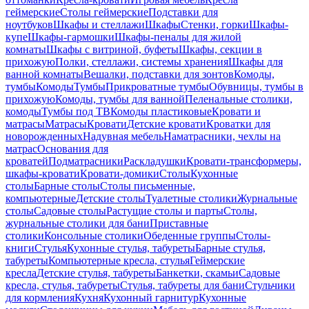
геймерские
Столы геймерские
Подставки для
ноутбуков
Шкафы и стеллажи
Шкафы
Стенки, горки
Шкафы-
купе
Шкафы-гармошки
Шкафы-пеналы для жилой
комнаты
Шкафы с витриной, буфеты
Шкафы, секции в
прихожую
Полки, стеллажи, системы хранения
Шкафы для
ванной комнаты
Вешалки, подставки для зонтов
Комоды,
тумбы
Комоды
Тумбы
Прикроватные тумбы
Обувницы, тумбы в
прихожую
Комоды, тумбы для ванной
Пеленальные столики,
комоды
Тумбы под ТВ
Комоды пластиковые
Кровати и
матрасы
Матрасы
Кровати
Детские кровати
Кроватки для
новорожденных
Надувная мебель
Наматрасники, чехлы на
матрас
Основания для
кроватей
Подматрасники
Раскладушки
Кровати-трансформеры,
шкафы-кровати
Кровати-домики
Столы
Кухонные
столы
Барные столы
Столы письменные,
компьютерные
Детские столы
Туалетные столики
Журнальные
столы
Садовые столы
Растущие столы и парты
Столы,
журнальные столики для бани
Приставные
столики
Консольные столики
Обеденные группы
Столы-
книги
Стулья
Кухонные стулья, табуреты
Барные стулья,
табуреты
Компьютерные кресла, стулья
Геймерские
кресла
Детские стулья, табуреты
Банкетки, скамьи
Садовые
кресла, стулья, табуреты
Стулья, табуреты для бани
Стульчики
для кормления
Кухня
Кухонный гарнитур
Кухонные