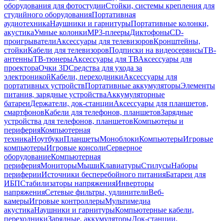
оборудования для фотостудии
Стойки, системы крепления для
студийного оборудования
Портативная
аудиотехника
Наушники и гарнитуры
Портативные колонки,
акустика
Умные колонки
MP3-плееры
Диктофоны
CD-
проигрыватели
Аксессуары для телевизоров
Кронштейны,
стойки
Кабели для телевизоров
Подписки на видеосервисы
ТВ-
антенны
ТВ-тюнеры
Аксессуары для ТВ
Аксессуары для
проектора
Очки 3D
Средства для ухода за
электроникой
Кабели, переходники
Аксессуары для
портативных устройств
Портативные аккумуляторы
Элементы
питания, зарядные устройства
Аккумуляторные
батареи
Держатели, док-станции
Аксессуары для планшетов,
смартфонов
Кабели для телефонов, планшетов
Зарядные
устройства для телефонов, планшетов
Компьютеры и
периферия
Компьютерная
техника
Ноутбуки
Планшеты
Моноблоки
Компьютеры
Игровые
компьютеры
Игровые консоли
Серверное
оборудование
Компьютерная
периферия
Мониторы
Мыши
Клавиатуры
Стилусы
Наборы
периферии
Источники бесперебойного питания
Батареи для
ИБП
Стабилизаторы напряжения
Инверторы
напряжения
Сетевые фильтры, удлинители
Веб-
камеры
Игровые контроллеры
Мультимедиа
акустика
Наушники и гарнитуры
Компьютерные кабели,
переходники
Зарядные, аккумуляторы
Док-станции,