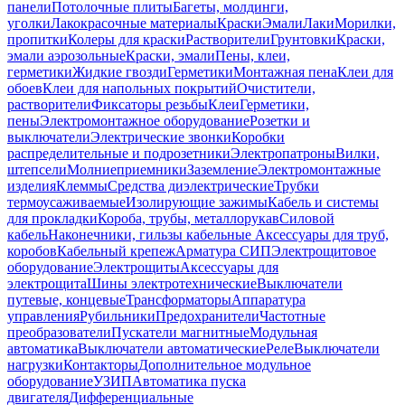
панели
Потолочные плиты
Багеты, молдинги,
уголки
Лакокрасочные материалы
Краски
Эмали
Лаки
Морилки,
пропитки
Колеры для краски
Растворители
Грунтовки
Краски,
эмали аэрозольные
Краски, эмали
Пены, клеи,
герметики
Жидкие гвозди
Герметики
Монтажная пена
Клеи для
обоев
Клеи для напольных покрытий
Очистители,
растворители
Фиксаторы резьбы
Клеи
Герметики,
пены
Электромонтажное оборудование
Розетки и
выключатели
Электрические звонки
Коробки
распределительные и подрозетники
Электропатроны
Вилки,
штепсели
Молниеприемники
Заземление
Электромонтажные
изделия
Клеммы
Средства диэлектрические
Трубки
термоусаживаемые
Изолирующие зажимы
Кабель и системы
для прокладки
Короба, трубы, металлорукав
Силовой
кабель
Наконечники, гильзы кабельные
Аксессуары для труб,
коробов
Кабельный крепеж
Арматура СИП
Электрощитовое
оборудование
Электрощиты
Аксессуары для
электрощита
Шины электротехнические
Выключатели
путевые, концевые
Трансформаторы
Аппаратура
управления
Рубильники
Предохранители
Частотные
преобразователи
Пускатели магнитные
Модульная
автоматика
Выключатели автоматические
Реле
Выключатели
нагрузки
Контакторы
Дополнительное модульное
оборудование
УЗИП
Автоматика пуска
двигателя
Дифференциальные