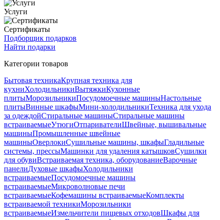
Услуги
Сертификаты
Подборщик подарков
Найти подарки
Категории товаров
Бытовая техника
Крупная техника для
кухни
Холодильники
Вытяжки
Кухонные
плиты
Морозильники
Посудомоечные машины
Настольные
плиты
Винные шкафы
Мини-холодильники
Техника для ухода
за одеждой
Стиральные машины
Стиральные машины
встраиваемые
Утюги
Отпариватели
Швейные, вышивальные
машины
Промышленные швейные
машины
Оверлоки
Сушильные машины, шкафы
Гладильные
системы, прессы
Машинки для удаления катышков
Сушилки
для обуви
Встраиваемая техника, оборудование
Варочные
панели
Духовые шкафы
Холодильники
встраиваемые
Посудомоечные машины
встраиваемые
Микроволновые печи
встраиваемые
Кофемашины встраиваемые
Комплекты
встраиваемой техники
Морозильники
встраиваемые
Измельчители пищевых отходов
Шкафы для