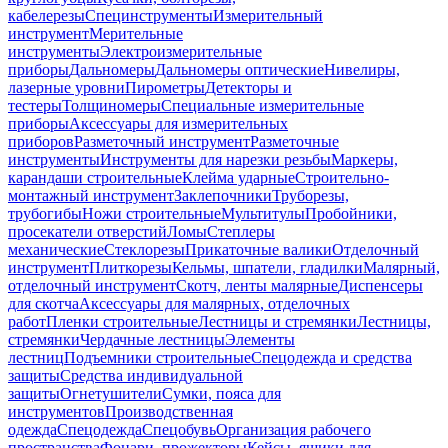
кабелерезы
Специнструменты
Измерительный
инструмент
Мерительные
инструменты
Электроизмерительные
приборы
Дальномеры
Дальномеры оптические
Нивелиры,
лазерные уровни
Пирометры
Детекторы и
тестеры
Толщиномеры
Специальные измерительные
приборы
Аксессуары для измерительных
приборов
Разметочный инструмент
Разметочные
инструменты
Инструменты для нарезки резьбы
Маркеры,
карандаши строительные
Клейма ударные
Строительно-
монтажный инструмент
Заклепочники
Труборезы,
трубогибы
Ножи строительные
Мультитулы
Пробойники,
просекатели отверстий
Ломы
Степлеры
механические
Стеклорезы
Прикаточные валики
Отделочный
инструмент
Плиткорезы
Кельмы, шпатели, гладилки
Малярный,
отделочный инструмент
Скотч, ленты малярные
Диспенсеры
для скотча
Аксессуары для малярных, отделочных
работ
Пленки строительные
Лестницы и стремянки
Лестницы,
стремянки
Чердачные лестницы
Элементы
лестниц
Подъемники строительные
Спецодежда и средства
защиты
Средства индивидуальной
защиты
Огнетушители
Сумки, пояса для
инструментов
Производственная
одежда
Спецодежда
Спецобувь
Организация рабочего
пространства
Фонари, прожекторы
Кейсы, ящики для