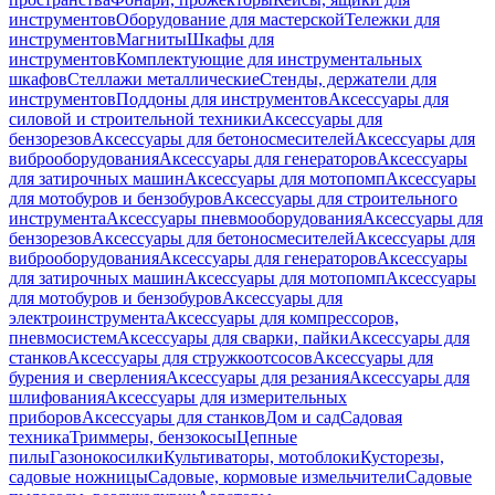
инструментов
Оборудование для мастерской
Тележки для
инструментов
Магниты
Шкафы для
инструментов
Комплектующие для инструментальных
шкафов
Стеллажи металлические
Стенды, держатели для
инструментов
Поддоны для инструментов
Аксессуары для
силовой и строительной техники
Аксессуары для
бензорезов
Аксессуары для бетоносмесителей
Аксессуары для
виброоборудования
Аксессуары для генераторов
Аксессуары
для затирочных машин
Аксессуары для мотопомп
Аксессуары
для мотобуров и бензобуров
Аксессуары для строительного
инструмента
Аксессуары пневмооборудования
Аксессуары для
бензорезов
Аксессуары для бетоносмесителей
Аксессуары для
виброоборудования
Аксессуары для генераторов
Аксессуары
для затирочных машин
Аксессуары для мотопомп
Аксессуары
для мотобуров и бензобуров
Аксессуары для
электроинструмента
Аксессуары для компрессоров,
пневмосистем
Аксессуары для сварки, пайки
Аксессуары для
станков
Аксессуары для стружкоотсосов
Аксессуары для
бурения и сверления
Аксессуары для резания
Аксессуары для
шлифования
Аксессуары для измерительных
приборов
Аксессуары для станков
Дом и сад
Садовая
техника
Триммеры, бензокосы
Цепные
пилы
Газонокосилки
Культиваторы, мотоблоки
Кусторезы,
садовые ножницы
Садовые, кормовые измельчители
Садовые