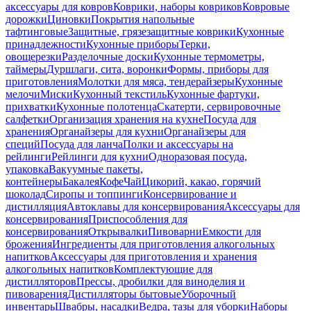
аксессуары для ковров
Коврики, наборы ковриков
Ковровые
дорожки
Циновки
Покрытия напольные
тафтинговые
Защитные, грязезащитные коврики
Кухонные
принадлежности
Кухонные приборы
Терки,
овощерезки
Разделочные доски
Кухонные термометры,
таймеры
Дуршлаги, сита, воронки
Формы, приборы для
приготовления
Молотки для мяса, тендерайзеры
Кухонные
мелочи
Миски
Кухонный текстиль
Кухонные фартуки,
прихватки
Кухонные полотенца
Скатерти, сервировочные
салфетки
Организация хранения на кухне
Посуда для
хранения
Органайзеры для кухни
Органайзеры для
специй
Посуда для ланча
Полки и аксессуары на
рейлинги
Рейлинги для кухни
Одноразовая посуда,
упаковка
Вакуумные пакеты,
контейнеры
Бакалея
Кофе
Чай
Цикорий, какао, горячий
шоколад
Сиропы и топпинги
Консервирование и
дистилляция
Автоклавы для консервирования
Аксессуары для
консервирования
Приспособления для
консервирования
Открывалки
Пивоварни
Емкости для
брожения
Ингредиенты для приготовления алкогольных
напитков
Аксессуары для приготовления и хранения
алкогольных напитков
Комплектующие для
дистилляторов
Прессы, дробилки для виноделия и
пивоварения
Дистилляторы бытовые
Уборочный
инвентарь
Швабры, насадки
Ведра, тазы для уборки
Наборы