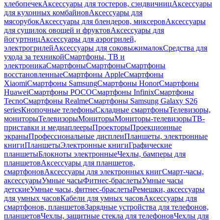
хлебопечек
Аксессуары для тостеров, сэндвичниц
Аксессуары
для кухонных комбайнов
Аксессуары для
мясорубок
Аксессуары для блендеров, миксеров
Аксессуары
для сушилок овощей и фруктов
Аксессуары для
йогуртниц
Аксессуары для аэрогрилей,
электрогрилей
Аксессуары для соковыжималок
Средства для
ухода за техникой
Смартфоны, ТВ и
электроника
Смартфоны
Смартфоны
Смартфоны
восстановленные
Смартфоны Apple
Смартфоны
Xiaomi
Смартфоны Samsung
Смартфоны Honor
Смартфоны
Huawei
Смартфоны POCO
Смартфоны Infinix
Смартфоны
Tecno
Смартфоны Realme
Смартфоны Samsung Galaxy S26
series
Кнопочные телефоны
Складные смартфоны
Телевизоры,
мониторы
Телевизоры
Мониторы
Мониторы-телевизоры
ТВ-
приставки и медиаплееры
Проекторы
Проекционные
экраны
Профессиональные дисплеи
Планшеты, электронные
книги
Планшеты
Электронные книги
Графические
планшеты
Блокноты электронные
Чехлы, бамперы для
планшетов
Аксессуары для планшетов,
смартфонов
Аксессуары для электронных книг
Смарт-часы,
аксессуары
Умные часы
Фитнес-браслеты
Умные часы
детские
Умные часы, фитнес-браслеты
Ремешки, аксессуары
для умных часов
Кабели для умных часов
Аксессуары для
смартфонов, планшетов
Зарядные устройства для телефонов,
планшетов
Чехлы, защитные стекла для телефонов
Чехлы для