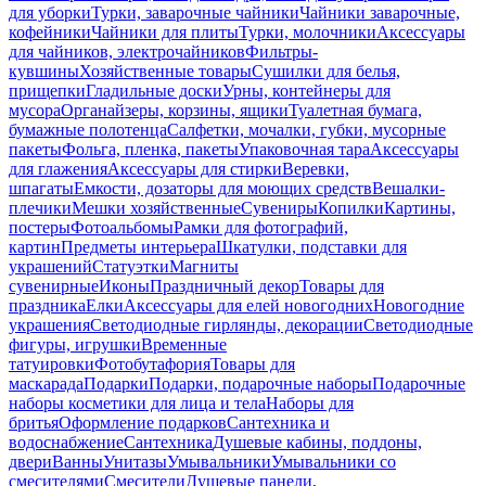
для уборки
Турки, заварочные чайники
Чайники заварочные,
кофейники
Чайники для плиты
Турки, молочники
Аксессуары
для чайников, электрочайников
Фильтры-
кувшины
Хозяйственные товары
Сушилки для белья,
прищепки
Гладильные доски
Урны, контейнеры для
мусора
Органайзеры, корзины, ящики
Туалетная бумага,
бумажные полотенца
Салфетки, мочалки, губки, мусорные
пакеты
Фольга, пленка, пакеты
Упаковочная тара
Аксессуары
для глажения
Аксессуары для стирки
Веревки,
шпагаты
Емкости, дозаторы для моющих средств
Вешалки-
плечики
Мешки хозяйственные
Сувениры
Копилки
Картины,
постеры
Фотоальбомы
Рамки для фотографий,
картин
Предметы интерьера
Шкатулки, подставки для
украшений
Статуэтки
Магниты
сувенирные
Иконы
Праздничный декор
Товары для
праздника
Елки
Аксессуары для елей новогодних
Новогодние
украшения
Светодиодные гирлянды, декорации
Светодиодные
фигуры, игрушки
Временные
татуировки
Фотобутафория
Товары для
маскарада
Подарки
Подарки, подарочные наборы
Подарочные
наборы косметики для лица и тела
Наборы для
бритья
Оформление подарков
Сантехника и
водоснабжение
Сантехника
Душевые кабины, поддоны,
двери
Ванны
Унитазы
Умывальники
Умывальники со
смесителями
Смесители
Душевые панели,