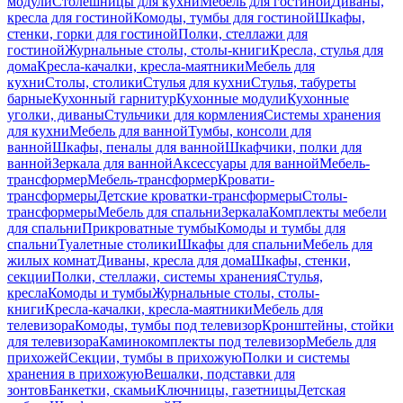
модули
Столешницы для кухни
Мебель для гостиной
Диваны,
кресла для гостиной
Комоды, тумбы для гостиной
Шкафы,
стенки, горки для гостиной
Полки, стеллажи для
гостиной
Журнальные столы, столы-книги
Кресла, стулья для
дома
Кресла-качалки, кресла-маятники
Мебель для
кухни
Столы, столики
Стулья для кухни
Стулья, табуреты
барные
Кухонный гарнитур
Кухонные модули
Кухонные
уголки, диваны
Стульчики для кормления
Системы хранения
для кухни
Мебель для ванной
Тумбы, консоли для
ванной
Шкафы, пеналы для ванной
Шкафчики, полки для
ванной
Зеркала для ванной
Аксессуары для ванной
Мебель-
трансформер
Мебель-трансформер
Кровати-
трансформеры
Детские кроватки-трансформеры
Столы-
трансформеры
Мебель для спальни
Зеркала
Комплекты мебели
для спальни
Прикроватные тумбы
Комоды и тумбы для
спальни
Туалетные столики
Шкафы для спальни
Мебель для
жилых комнат
Диваны, кресла для дома
Шкафы, стенки,
секции
Полки, стеллажи, системы хранения
Стулья,
кресла
Комоды и тумбы
Журнальные столы, столы-
книги
Кресла-качалки, кресла-маятники
Мебель для
телевизора
Комоды, тумбы под телевизор
Кронштейны, стойки
для телевизора
Каминокомплекты под телевизор
Мебель для
прихожей
Секции, тумбы в прихожую
Полки и системы
хранения в прихожую
Вешалки, подставки для
зонтов
Банкетки, скамьи
Ключницы, газетницы
Детская