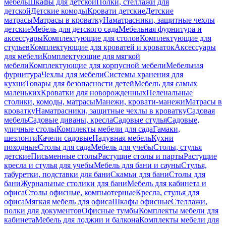
мебель
Шкафы для детской
Полки, стеллажи для
детской
Детские комоды
Кровати детские
Детские
матрасы
Матрасы в кроватку
Наматрасники, защитные чехлы
детские
Мебель для детского сада
Мебельная фурнитура и
аксессуары
Комплектующие для столов
Комплектующие для
стульев
Комплектующие для кроватей и кроваток
Аксессуары
для мебели
Комплектующие для мягкой
мебели
Комплектующие для корпусной мебели
Мебельная
фурнитура
Чехлы для мебели
Системы хранения для
кухни
Товары для безопасности детей
Мебель для самых
маленьких
Кроватки для новорожденных
Пеленальные
столики, комоды, матрасы
Манежи, кровати-манежи
Матрасы в
кроватку
Наматрасники, защитные чехлы в кроватку
Садовая
мебель
Садовые диваны, кресла
Садовые стулья
Садовые,
уличные столы
Комплекты мебели для сада
Гамаки,
шезлонги
Качели садовые
Надувная мебель
Кухни
походные
Столы для сада
Мебель для учебы
Столы, стулья
детские
Письменные столы
Растущие столы и парты
Растущие
кресла и стулья для учебы
Мебель для бани и сауны
Стулья,
табуретки, подставки для бани
Скамьи для бани
Столы для
бани
Журнальные столики для бани
Мебель для кабинета и
офиса
Столы офисные, компьютерные
Кресла, стулья для
офиса
Мягкая мебель для офиса
Шкафы офисные
Стеллажи,
полки для документов
Офисные тумбы
Комплекты мебели для
кабинета
Мебель для лоджии и балкона
Комплекты мебели для