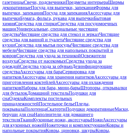
газетницы
Свечи, подсвечники
Предметы интерьера
Ширмы
декоративные
Посуда для выпечки, запекания
Формы для
выпечки, запекания
Посуда для запекания
Аксессуары для
выпечки
Бумага, фольга, рукава для выпечки
Бытовая
химия
Средства для стирки
Средства для посудомоечных
машин
Универсальные, специальные чистящие
средства
Чистящие средства для стекол и зеркал
Чистящие
средства для ванной и туалета
Чистящие средства для
кухни
Средства для мытья посуды
Чистящие средства для
мебели
Чистящие средства для напольных покрытий и
ковров
Средства для ухода за техникой
Освежители
воздуха
Средства от насекомых
Средства ухода за
одеждой
Средства ухода за обувью
Дезинфицирующие
средства
Аксессуары для бара
Сервировка для
напитков
Аксессуары для хранения напитков
Аксессуары для
приготовления коктейлей
Аксессуары для охлаждения
напитков
Наборы для бара, мини-бары
Штопоры, открывалки
для бутылок
Домашний текстиль
Подушки для
сна
Одеяла
Комплекты постельных
принадлежностей
Постельное белье
Пледы,
покрывала
Полотенца
Скатерти
Подушки декоративные
Маски,
беруши для сна
Наполнители для домашнего
текстиля
Ткани
Кухонные ножи, аксессуары
Ножи
Аксессуары
для кухонных ножей
Ножеточки и комплектующие
Ковры и
напольные покрытия
Ковры, циновки, шкуры
Ковры,