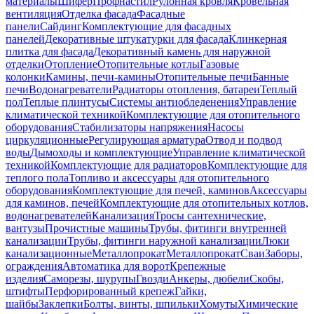
материалы
Шифер
Профнастил
Рулонная кровля
Кровельная
вентиляция
Отделка фасада
Фасадные
панели
Сайдинг
Комплектующие для фасадных
панелей
Декоративные штукатурки для фасада
Клинкерная
плитка для фасада
Декоративный камень для наружной
отделки
Отопление
Отопительные котлы
Газовые
колонки
Камины, печи-камины
Отопительные печи
Банные
печи
Водонагреватели
Радиаторы отопления, батареи
Теплый
пол
Теплые плинтусы
Системы антиобледенения
Управление
климатической техникой
Комплектующие для отопительного
оборудования
Стабилизаторы напряжения
Насосы
циркуляционные
Регулирующая арматура
Отвод и подвод
воды
Дымоходы и комплектующие
Управление климатической
техникой
Комплектующие для радиаторов
Комплектующие для
теплого пола
Топливо и аксессуары для отопительного
оборудования
Комплектующие для печей, каминов
Аксессуары
для каминов, печей
Комплектующие для отопительных котлов,
водонагревателей
Канализация
Тросы сантехнические,
вантузы
Прочистные машины
Трубы, фитинги внутренней
канализации
Трубы, фитинги наружной канализации
Люки
канализационные
Металлопрокат
Металлопрокат
Сваи
Заборы,
ограждения
Автоматика для ворот
Крепежные
изделия
Саморезы, шурупы
Гвозди
Анкеры, дюбели
Скобы,
штифты
Перфорированный крепеж
Гайки,
шайбы
Заклепки
Болты, винты, шпильки
Хомуты
Химические