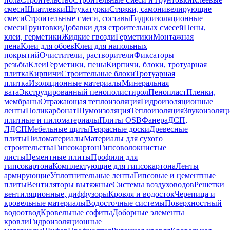
смеси
Шпатлевки
Штукатурки
Стяжки, самонивелирующие
смеси
Строительные смеси, составы
Гидроизоляционные
смеси
Грунтовки
Добавки для строительных смесей
Пены,
клеи, герметики
Жидкие гвозди
Герметики
Монтажная
пена
Клеи для обоев
Клеи для напольных
покрытий
Очистители, растворители
Фиксаторы
резьбы
Клеи
Герметики, пены
Кирпичи, блоки, тротуарная
плитка
Кирпичи
Строительные блоки
Тротуарная
плитка
Изоляционные материалы
Минеральная
вата
Экструдированный пенополистирол
Пенопласт
Пленки,
мембраны
Отражающая теплоизоляция
Гидроизоляционные
ленты
Поликарбонат
Шумоизоляция
Теплоизоляция
Звукоизоляц
плитные и пиломатериалы
Плиты OSB
Фанера
ДСП,
ЛДСП
Мебельные щиты
Террасные доски
Древесные
плиты
Пиломатериалы
Материалы для сухого
строительства
Гипсокартон
Гипсоволокнистые
листы
Цементные плиты
Профили для
гипсокартона
Комплектующие для гипсокартона
Ленты
армирующие
Уплотнительные ленты
Гипсовые и цементные
плиты
Вентиляторы вытяжные
Системы воздуховодов
Решетки
вентиляционные, диффузоры
Кровля и водосток
Черепица и
кровельные материалы
Водосточные системы
Поверхностный
водоотвод
Кровельные софиты
Доборные элементы
кровли
Гидроизоляционные