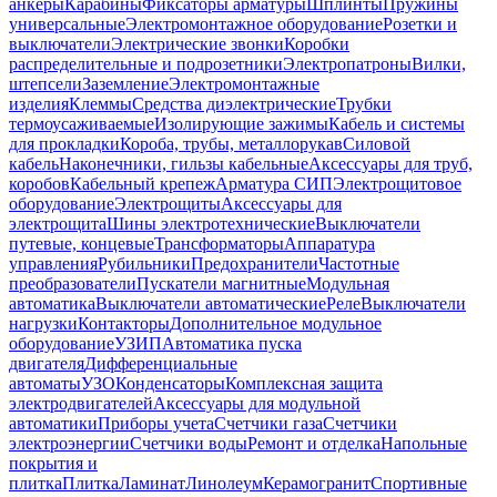
анкеры
Карабины
Фиксаторы арматуры
Шплинты
Пружины
универсальные
Электромонтажное оборудование
Розетки и
выключатели
Электрические звонки
Коробки
распределительные и подрозетники
Электропатроны
Вилки,
штепсели
Заземление
Электромонтажные
изделия
Клеммы
Средства диэлектрические
Трубки
термоусаживаемые
Изолирующие зажимы
Кабель и системы
для прокладки
Короба, трубы, металлорукав
Силовой
кабель
Наконечники, гильзы кабельные
Аксессуары для труб,
коробов
Кабельный крепеж
Арматура СИП
Электрощитовое
оборудование
Электрощиты
Аксессуары для
электрощита
Шины электротехнические
Выключатели
путевые, концевые
Трансформаторы
Аппаратура
управления
Рубильники
Предохранители
Частотные
преобразователи
Пускатели магнитные
Модульная
автоматика
Выключатели автоматические
Реле
Выключатели
нагрузки
Контакторы
Дополнительное модульное
оборудование
УЗИП
Автоматика пуска
двигателя
Дифференциальные
автоматы
УЗО
Конденсаторы
Комплексная защита
электродвигателей
Аксессуары для модульной
автоматики
Приборы учета
Счетчики газа
Счетчики
электроэнергии
Счетчики воды
Ремонт и отделка
Напольные
покрытия и
плитка
Плитка
Ламинат
Линолеум
Керамогранит
Спортивные