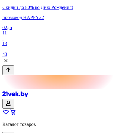
Скидки до 80% ко Дню Рождения!
промокод HAPPY22
02
дн
11
:
13
:
43
Каталог товаров