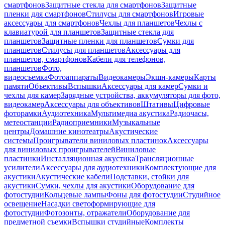
смартфонов
Защитные стекла для смартфонов
Защитные
пленки для смартфонов
Стилусы для смартфонов
Игровые
аксессуары для смартфонов
Чехлы для планшетов
Чехлы с
клавиатурой для планшетов
Защитные стекла для
планшетов
Защитные пленки для планшетов
Сумки для
планшетов
Стилусы для планшетов
Аксессуары для
планшетов, смартфонов
Кабели для телефонов,
планшетов
Фото,
видеосъемка
Фотоаппараты
Видеокамеры
Экшн-камеры
Карты
памяти
Объективы
Вспышки
Аксессуары для камер
Сумки и
чехлы для камер
Зарядные устройства, аккумуляторы для фото,
видеокамер
Аксессуары для объективов
Штативы
Цифровые
фоторамки
Аудиотехника
Мультимедиа акустика
Радиочасы,
метеостанции
Радиоприемники
Музыкальные
центры
Домашние кинотеатры
Акустические
системы
Проигрыватели виниловых пластинок
Аксессуары
для виниловых проигрывателей
Виниловые
пластинки
Инсталляционная акустика
Трансляционные
усилители
Аксессуары для аудиотехники
Комплектующие для
акустики
Акустические кабели
Подставки, стойки для
акустики
Сумки, чехлы для акустики
Оборудование для
фотостудии
Кольцевые лампы
Фоны для фотостудии
Студийное
освещение
Насадки светоформирующие для
фотостудии
Фотозонты, отражатели
Оборудование для
предметной съемки
Вспышки студийные
Комплекты