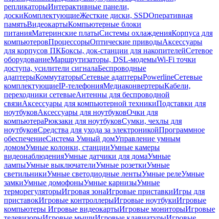
репликаторы
Интерактивные панели,
доски
Комплектующие
Жесткие диски, SSD
Оперативная
память
Видеокарты
Компьютерные блоки
питания
Материнские платы
Системы охлаждения
Корпуса для
компьютеров
Процессоры
Оптические приводы
Аксессуары
для корпусов ПК
Боксы, док-станции для накопителей
Сетевое
оборудование
Маршрутизаторы, DSL-модемы
Wi-Fi точки
доступа, усилители сигнала
Беспроводные
адаптеры
Коммутаторы
Сетевые адаптеры
Powerline
Сетевые
комплектующие
IP-телефония
Медиаконвертеры
Кабели,
переходники сетевые
Антенны для беспроводной
связи
Аксессуары для компьютерной техники
Подставки для
ноутбуков
Аксессуары для ноутбуков
Очки для
компьютера
Рюкзаки для ноутбуков
Сумки, чехлы для
ноутбуков
Средства для ухода за электроникой
Программное
обеспечение
Система Умный дом
Управление умным
домом
Умные колонки, станции
Умные камеры
видеонаблюдения
Умные датчики для дома
Умные
лампы
Умные выключатели
Умные розетки
Умные
светильники
Умные светодиодные ленты
Умные реле
Умные
замки
Умные домофоны
Умные карнизы
Умные
терморегуляторы
Игровая зона
Игровые приставки
Игры для
приставок
Игровые контроллеры
Игровые ноутбуки
Игровые
компьютеры
Игровые видеокарты
Игровые мониторы
Игровые
телевизоры
Игровые мыши
Игровые клавиатуры
Игровые