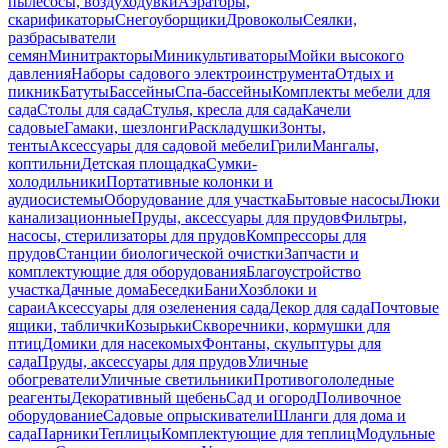
пылесосы, воздуходувки
Аэраторы,
скарификаторы
Снегоуборщики
Дровоколы
Сеялки,
разбрасыватели
семян
Минитракторы
Миникультиваторы
Мойки высокого
давления
Наборы садового электроинструмента
Отдых и
пикник
Батуты
Бассейны
Спа-бассейны
Комплекты мебели для
сада
Столы для сада
Стулья, кресла для сада
Качели
садовые
Гамаки, шезлонги
Раскладушки
Зонты,
тенты
Аксессуары для садовой мебели
Грили
Мангалы,
коптильни
Детская площадка
Сумки-
холодильники
Портативные колонки и
аудиосистемы
Оборудование для участка
Бытовые насосы
Люки
канализационные
Пруды, аксессуары для прудов
Фильтры,
насосы, стерилизаторы для прудов
Компрессоры для
прудов
Станции биологической очистки
Запчасти и
комплектующие для оборудования
Благоустройство
участка
Дачные дома
Беседки
Бани
Хозблоки и
сараи
Аксессуары для озеленения сада
Декор для сада
Почтовые
ящики, таблички
Козырьки
Скворечники, кормушки для
птиц
Домики для насекомых
Фонтаны, скульптуры для
сада
Пруды, аксессуары для прудов
Уличные
обогреватели
Уличные светильники
Противогололедные
реагенты
Декоративный щебень
Сад и огород
Поливочное
оборудование
Садовые опрыскиватели
Шланги для дома и
сада
Парники
Теплицы
Комплектующие для теплиц
Модульные