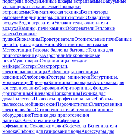
подогрева посуды
Винные шкафы встраиваемые
Вакуумные
упаковщики встраиваемые
Пароварки
встраиваемые
Климатическая техника
Вентиляторы
бытовые
Кондиционеры, сплит-системы
Охладители
воздуха
Водонагреватели
Увлажнители, очистители
воздуха
Камины, печи-камины
Обогреватели
Тепловые
завесы
Тепловые
пушки
Биокамины
Проветриватели
Отопительные печи
Банные
печи
Порталы для каминов
Вентиляторы вытяжные
Метеостанции
Газовые баллоны бытовые
Техника для
приготовления еды
Аэрогрили
Микроволновые
печи
Мультиварки
Сэндвичницы, хот-дог
мейкеры
Тостеры
Электрогрили,
электрошашлычницы
Вафельницы, орешницы,
кексницы
Хлебопечки
Ростеры, мини-печи
Йогуртницы,
мороженицы
Фризеры
Блинницы
Пароварки
Автоклавы для
консервирования
Сыроварни
Фритюрницы, фондю-
фритюрницы
Яйцеварки
Попкорницы
Техника для
дома
Пылесосы
Пылесосы профессиональные
Роботы-
пылесосы, мойщики окон
Пароочистители
Электровеники,
электрошвабры
Стеклоочистители
Стерилизационное
оборудование
Техника для приготовления
напитков
Электрочайники
Кофеварки,
кофемашины
Соковыжималки
Кофемолки
Вспениватели
молока
Сифоны для газирования воды
Аксессуары для