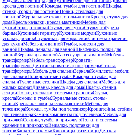
модули
Столешницы для кухни
Мебель для гостиной
Диваны,
кресла для гостиной
Комоды, тумбы для гостиной
Шкафы,
стенки, горки для гостиной
Полки, стеллажи для
гостиной
Журнальные столы, столы-книги
Кресла, стулья для
дома
Кресла-качалки, кресла-маятники
Мебель для
кухни
Столы, столики
Стулья для кухни
Стулья, табуреты
барные
Кухонный гарнитур
Кухонные модули
Кухонные
уголки, диваны
Стульчики для кормления
Системы хранения
для кухни
Мебель для ванной
Тумбы, консоли для
ванной
Шкафы, пеналы для ванной
Шкафчики, полки для
ванной
Зеркала для ванной
Аксессуары для ванной
Мебель-
трансформер
Мебель-трансформер
Кровати-
трансформеры
Детские кроватки-трансформеры
Столы-
трансформеры
Мебель для спальни
Зеркала
Комплекты мебели
для спальни
Прикроватные тумбы
Комоды и тумбы для
спальни
Туалетные столики
Шкафы для спальни
Мебель для
жилых комнат
Диваны, кресла для дома
Шкафы, стенки,
секции
Полки, стеллажи, системы хранения
Стулья,
кресла
Комоды и тумбы
Журнальные столы, столы-
книги
Кресла-качалки, кресла-маятники
Мебель для
телевизора
Комоды, тумбы под телевизор
Кронштейны, стойки
для телевизора
Каминокомплекты под телевизор
Мебель для
прихожей
Секции, тумбы в прихожую
Полки и системы
хранения в прихожую
Вешалки, подставки для
зонтов
Банкетки, скамьи
Ключницы, газетницы
Детская