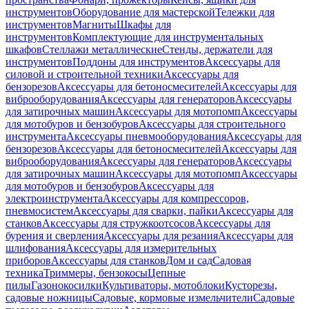
инструментов
Оборудование для мастерской
Тележки для
инструментов
Магниты
Шкафы для
инструментов
Комплектующие для инструментальных
шкафов
Стеллажи металлические
Стенды, держатели для
инструментов
Поддоны для инструментов
Аксессуары для
силовой и строительной техники
Аксессуары для
бензорезов
Аксессуары для бетоносмесителей
Аксессуары для
виброоборудования
Аксессуары для генераторов
Аксессуары
для затирочных машин
Аксессуары для мотопомп
Аксессуары
для мотобуров и бензобуров
Аксессуары для строительного
инструмента
Аксессуары пневмооборудования
Аксессуары для
бензорезов
Аксессуары для бетоносмесителей
Аксессуары для
виброоборудования
Аксессуары для генераторов
Аксессуары
для затирочных машин
Аксессуары для мотопомп
Аксессуары
для мотобуров и бензобуров
Аксессуары для
электроинструмента
Аксессуары для компрессоров,
пневмосистем
Аксессуары для сварки, пайки
Аксессуары для
станков
Аксессуары для стружкоотсосов
Аксессуары для
бурения и сверления
Аксессуары для резания
Аксессуары для
шлифования
Аксессуары для измерительных
приборов
Аксессуары для станков
Дом и сад
Садовая
техника
Триммеры, бензокосы
Цепные
пилы
Газонокосилки
Культиваторы, мотоблоки
Кусторезы,
садовые ножницы
Садовые, кормовые измельчители
Садовые