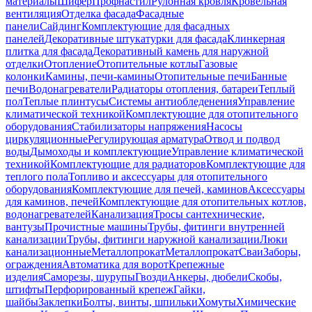
материалы
Шифер
Профнастил
Рулонная кровля
Кровельная
вентиляция
Отделка фасада
Фасадные
панели
Сайдинг
Комплектующие для фасадных
панелей
Декоративные штукатурки для фасада
Клинкерная
плитка для фасада
Декоративный камень для наружной
отделки
Отопление
Отопительные котлы
Газовые
колонки
Камины, печи-камины
Отопительные печи
Банные
печи
Водонагреватели
Радиаторы отопления, батареи
Теплый
пол
Теплые плинтусы
Системы антиобледенения
Управление
климатической техникой
Комплектующие для отопительного
оборудования
Стабилизаторы напряжения
Насосы
циркуляционные
Регулирующая арматура
Отвод и подвод
воды
Дымоходы и комплектующие
Управление климатической
техникой
Комплектующие для радиаторов
Комплектующие для
теплого пола
Топливо и аксессуары для отопительного
оборудования
Комплектующие для печей, каминов
Аксессуары
для каминов, печей
Комплектующие для отопительных котлов,
водонагревателей
Канализация
Тросы сантехнические,
вантузы
Прочистные машины
Трубы, фитинги внутренней
канализации
Трубы, фитинги наружной канализации
Люки
канализационные
Металлопрокат
Металлопрокат
Сваи
Заборы,
ограждения
Автоматика для ворот
Крепежные
изделия
Саморезы, шурупы
Гвозди
Анкеры, дюбели
Скобы,
штифты
Перфорированный крепеж
Гайки,
шайбы
Заклепки
Болты, винты, шпильки
Хомуты
Химические