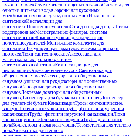
кухонных моек
Измельчители пищевых отходов
Системы для
очистки питьевой воды
Сифоны для кухонных
моек
Комплектующие для кухонных моек
Инженерная
сантехника
Инсталляции для
сантехники
Полотенцесушители
Отвод и подвод воды
Трубы
водопроводные
Магистральные фильтры, системы
сантехнические
Комплектующие для радиаторов,
полотенцесушителей
Монтажные комплекты для
сантехники
Регулирующая арматура
Системы защиты от
протечек
Люки сантехнические
Аксессуары для
магистральных фильтров, систем
сантехнических
Фитинги
Комплектующие для
инсталляций
Опрессовочные насосы
Сантехника для
общественных мест
Аксессуары для общественных
санузлов
Сушилки для рук
Дозаторы для общественных
санузлов
Сенсорные дозаторы для общественных
санузлов
Локтевые дозаторы для общественных
санузлов
Диспенсеры для бумажных полотенец
Диспенсеры
для туалетной бумаги
Канализация
Тросы сантехнические,
вантузы
Прочистные машины
Трубы, фитинги внутренней
канализации
Трубы, фитинги наружной канализации
Люки
канализационные
Теплый пол водяной
Трубы для теплого
пола
Коллекторы и комплектующие
Термостатика для теплого
пола
Автоматика для теплого
пола
Строительство
Строительные смеси и грунтовки
Клеевые