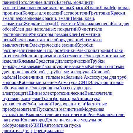
панели
Потолочные плиты
Багеты, молдинги,
уголки
Лакокрасочные материалы
Краски
Эмали
Лаки
Морилки,
пропитки
Колеры для краски
Растворители
Грунтовки
Краски,
эмали аэрозольные
Краски, эмали
Пены, клеи,
герметики
Жидкие гвозди
Герметики
Монтажная пена
Клеи для
обоев
Клеи для напольных покрытий
Очистители,
растворители
Фиксаторы резьбы
Клеи
Герметики,
пены
Электромонтажное оборудование
Розетки и
выключатели
Электрические звонки
Коробки
распределительные и подрозетники
Электропатроны
Вилки,
штепсели
Молниеприемники
Заземление
Электромонтажные
изделия
Клеммы
Средства диэлектрические
Трубки
термоусаживаемые
Изолирующие зажимы
Кабель и системы
для прокладки
Короба, трубы, металлорукав
Силовой
кабель
Наконечники, гильзы кабельные
Аксессуары для труб,
коробов
Кабельный крепеж
Арматура СИП
Электрощитовое
оборудование
Электрощиты
Аксессуары для
электрощита
Шины электротехнические
Выключатели
путевые, концевые
Трансформаторы
Аппаратура
управления
Рубильники
Предохранители
Частотные
преобразователи
Пускатели магнитные
Модульная
автоматика
Выключатели автоматические
Реле
Выключатели
нагрузки
Контакторы
Дополнительное модульное
оборудование
УЗИП
Автоматика пуска
двигателя
Дифференциальные