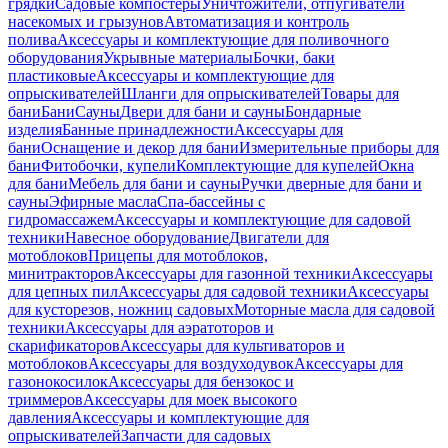
грядки
Садовые компостеры
Уничтожители, отпугиватели
насекомых и грызунов
Автоматизация и контроль
полива
Аксессуары и комплектующие для поливочного
оборудования
Укрывные материалы
Бочки, баки
пластиковые
Аксессуары и комплектующие для
опрыскивателей
Шланги для опрыскивателей
Товары для
бани
Бани
Сауны
Двери для бани и сауны
Бондарные
изделия
Банные принадлежности
Аксессуары для
бани
Оснащение и декор для бани
Измерительные приборы для
бани
Фитобочки, купели
Комплектующие для купелей
Окна
для бани
Мебель для бани и сауны
Ручки дверные для бани и
сауны
Эфирные масла
Спа-бассейны с
гидромассажем
Аксессуары и комплектующие для садовой
техники
Навесное оборудование
Двигатели для
мотоблоков
Прицепы для мотоблоков,
минитракторов
Аксессуары для газонной техники
Аксессуары
для цепных пил
Аксессуары для садовой техники
Аксессуары
для кусторезов, ножниц садовых
Моторные масла для садовой
техники
Аксессуары для аэратоторов и
скарификаторов
Аксессуары для культиваторов и
мотоблоков
Аксессуары для воздуходувок
Аксессуары для
газонокосилок
Аксессуары для бензокос и
триммеров
Аксессуары для моек высокого
давления
Аксессуары и комплектующие для
опрыскивателей
Запчасти для садовых