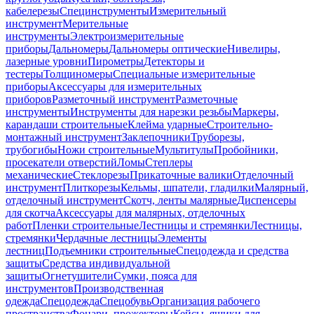
кабелерезы
Специнструменты
Измерительный
инструмент
Мерительные
инструменты
Электроизмерительные
приборы
Дальномеры
Дальномеры оптические
Нивелиры,
лазерные уровни
Пирометры
Детекторы и
тестеры
Толщиномеры
Специальные измерительные
приборы
Аксессуары для измерительных
приборов
Разметочный инструмент
Разметочные
инструменты
Инструменты для нарезки резьбы
Маркеры,
карандаши строительные
Клейма ударные
Строительно-
монтажный инструмент
Заклепочники
Труборезы,
трубогибы
Ножи строительные
Мультитулы
Пробойники,
просекатели отверстий
Ломы
Степлеры
механические
Стеклорезы
Прикаточные валики
Отделочный
инструмент
Плиткорезы
Кельмы, шпатели, гладилки
Малярный,
отделочный инструмент
Скотч, ленты малярные
Диспенсеры
для скотча
Аксессуары для малярных, отделочных
работ
Пленки строительные
Лестницы и стремянки
Лестницы,
стремянки
Чердачные лестницы
Элементы
лестниц
Подъемники строительные
Спецодежда и средства
защиты
Средства индивидуальной
защиты
Огнетушители
Сумки, пояса для
инструментов
Производственная
одежда
Спецодежда
Спецобувь
Организация рабочего
пространства
Фонари, прожекторы
Кейсы, ящики для