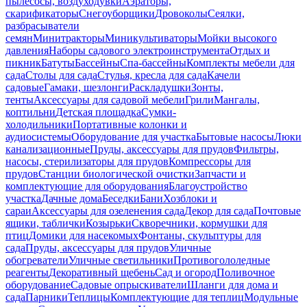
пылесосы, воздуходувки
Аэраторы,
скарификаторы
Снегоуборщики
Дровоколы
Сеялки,
разбрасыватели
семян
Минитракторы
Миникультиваторы
Мойки высокого
давления
Наборы садового электроинструмента
Отдых и
пикник
Батуты
Бассейны
Спа-бассейны
Комплекты мебели для
сада
Столы для сада
Стулья, кресла для сада
Качели
садовые
Гамаки, шезлонги
Раскладушки
Зонты,
тенты
Аксессуары для садовой мебели
Грили
Мангалы,
коптильни
Детская площадка
Сумки-
холодильники
Портативные колонки и
аудиосистемы
Оборудование для участка
Бытовые насосы
Люки
канализационные
Пруды, аксессуары для прудов
Фильтры,
насосы, стерилизаторы для прудов
Компрессоры для
прудов
Станции биологической очистки
Запчасти и
комплектующие для оборудования
Благоустройство
участка
Дачные дома
Беседки
Бани
Хозблоки и
сараи
Аксессуары для озеленения сада
Декор для сада
Почтовые
ящики, таблички
Козырьки
Скворечники, кормушки для
птиц
Домики для насекомых
Фонтаны, скульптуры для
сада
Пруды, аксессуары для прудов
Уличные
обогреватели
Уличные светильники
Противогололедные
реагенты
Декоративный щебень
Сад и огород
Поливочное
оборудование
Садовые опрыскиватели
Шланги для дома и
сада
Парники
Теплицы
Комплектующие для теплиц
Модульные