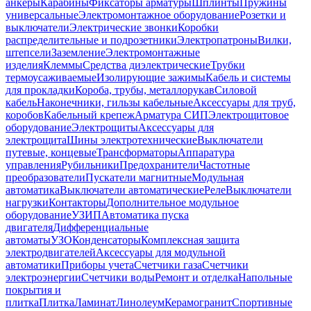
анкеры
Карабины
Фиксаторы арматуры
Шплинты
Пружины
универсальные
Электромонтажное оборудование
Розетки и
выключатели
Электрические звонки
Коробки
распределительные и подрозетники
Электропатроны
Вилки,
штепсели
Заземление
Электромонтажные
изделия
Клеммы
Средства диэлектрические
Трубки
термоусаживаемые
Изолирующие зажимы
Кабель и системы
для прокладки
Короба, трубы, металлорукав
Силовой
кабель
Наконечники, гильзы кабельные
Аксессуары для труб,
коробов
Кабельный крепеж
Арматура СИП
Электрощитовое
оборудование
Электрощиты
Аксессуары для
электрощита
Шины электротехнические
Выключатели
путевые, концевые
Трансформаторы
Аппаратура
управления
Рубильники
Предохранители
Частотные
преобразователи
Пускатели магнитные
Модульная
автоматика
Выключатели автоматические
Реле
Выключатели
нагрузки
Контакторы
Дополнительное модульное
оборудование
УЗИП
Автоматика пуска
двигателя
Дифференциальные
автоматы
УЗО
Конденсаторы
Комплексная защита
электродвигателей
Аксессуары для модульной
автоматики
Приборы учета
Счетчики газа
Счетчики
электроэнергии
Счетчики воды
Ремонт и отделка
Напольные
покрытия и
плитка
Плитка
Ламинат
Линолеум
Керамогранит
Спортивные