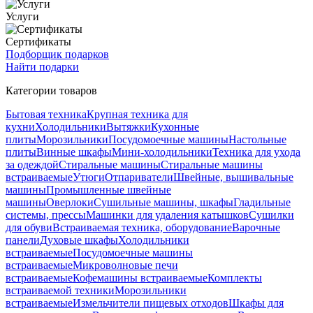
Услуги
Сертификаты
Подборщик подарков
Найти подарки
Категории товаров
Бытовая техника
Крупная техника для
кухни
Холодильники
Вытяжки
Кухонные
плиты
Морозильники
Посудомоечные машины
Настольные
плиты
Винные шкафы
Мини-холодильники
Техника для ухода
за одеждой
Стиральные машины
Стиральные машины
встраиваемые
Утюги
Отпариватели
Швейные, вышивальные
машины
Промышленные швейные
машины
Оверлоки
Сушильные машины, шкафы
Гладильные
системы, прессы
Машинки для удаления катышков
Сушилки
для обуви
Встраиваемая техника, оборудование
Варочные
панели
Духовые шкафы
Холодильники
встраиваемые
Посудомоечные машины
встраиваемые
Микроволновые печи
встраиваемые
Кофемашины встраиваемые
Комплекты
встраиваемой техники
Морозильники
встраиваемые
Измельчители пищевых отходов
Шкафы для