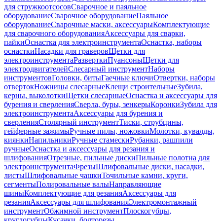
для стружкоотсосов
Сварочное и паяльное
оборудование
Сварочное оборудование
Паяльное
оборудование
Сварочные маски, аксессуары
Комплектующие
для сварочного оборудования
Аксессуары для сварки,
пайки
Оснастка для электроинструмента
Оснастка, наборы
оснастки
Насадки для граверов
Щетки для
электроинструмента
Развертки
Пуансоны
Щетки для
электродвигателей
Слесарный инструмент
Наборы
инструментов
Головки, биты
Гаечные ключи
Отвертки, наборы
отверток
Ножницы слесарные
Клещи строительные
Зубила,
керны, выколотки
Щетки слесарные
Оснастка и аксессуары для
бурения и сверления
Сверла, буры, зенкеры
Коронки
Зубила для
электроинструмента
Аксессуары для бурения и
сверления
Столярный инструмент
Тиски, струбцины,
гейферные зажимы
Ручные пилы, ножовки
Молотки, кувалды,
киянки
Напильники
Ручные стамески
Рубанки, рашпили
ручные
Оснастка и аксессуары для резания и
шлифования
Отрезные, пильные диски
Пильные полотна для
электроинструмента
Фрезы
Шлифовальные диски, насадки,
листы
Шлифовальные чашки
Точильные камни, круги,
сегменты
Полировальные валы
Направляющие
шины
Комплектующие для резания
Аксессуары для
резания
Аксессуары для шлифования
Электромонтажный
инструмент
Обжимной инструмент
Плоскогубцы,
круглогубцы
Кусачки, болторезы,