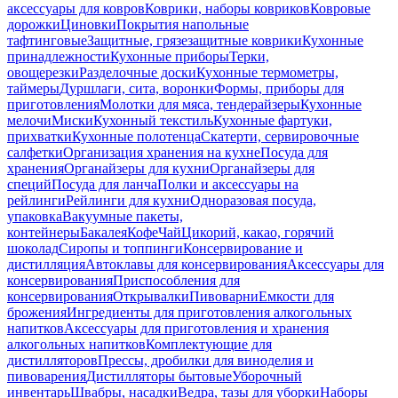
аксессуары для ковров
Коврики, наборы ковриков
Ковровые
дорожки
Циновки
Покрытия напольные
тафтинговые
Защитные, грязезащитные коврики
Кухонные
принадлежности
Кухонные приборы
Терки,
овощерезки
Разделочные доски
Кухонные термометры,
таймеры
Дуршлаги, сита, воронки
Формы, приборы для
приготовления
Молотки для мяса, тендерайзеры
Кухонные
мелочи
Миски
Кухонный текстиль
Кухонные фартуки,
прихватки
Кухонные полотенца
Скатерти, сервировочные
салфетки
Организация хранения на кухне
Посуда для
хранения
Органайзеры для кухни
Органайзеры для
специй
Посуда для ланча
Полки и аксессуары на
рейлинги
Рейлинги для кухни
Одноразовая посуда,
упаковка
Вакуумные пакеты,
контейнеры
Бакалея
Кофе
Чай
Цикорий, какао, горячий
шоколад
Сиропы и топпинги
Консервирование и
дистилляция
Автоклавы для консервирования
Аксессуары для
консервирования
Приспособления для
консервирования
Открывалки
Пивоварни
Емкости для
брожения
Ингредиенты для приготовления алкогольных
напитков
Аксессуары для приготовления и хранения
алкогольных напитков
Комплектующие для
дистилляторов
Прессы, дробилки для виноделия и
пивоварения
Дистилляторы бытовые
Уборочный
инвентарь
Швабры, насадки
Ведра, тазы для уборки
Наборы