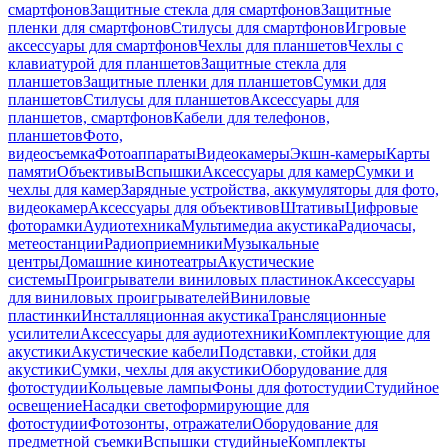
смартфонов
Защитные стекла для смартфонов
Защитные
пленки для смартфонов
Стилусы для смартфонов
Игровые
аксессуары для смартфонов
Чехлы для планшетов
Чехлы с
клавиатурой для планшетов
Защитные стекла для
планшетов
Защитные пленки для планшетов
Сумки для
планшетов
Стилусы для планшетов
Аксессуары для
планшетов, смартфонов
Кабели для телефонов,
планшетов
Фото,
видеосъемка
Фотоаппараты
Видеокамеры
Экшн-камеры
Карты
памяти
Объективы
Вспышки
Аксессуары для камер
Сумки и
чехлы для камер
Зарядные устройства, аккумуляторы для фото,
видеокамер
Аксессуары для объективов
Штативы
Цифровые
фоторамки
Аудиотехника
Мультимедиа акустика
Радиочасы,
метеостанции
Радиоприемники
Музыкальные
центры
Домашние кинотеатры
Акустические
системы
Проигрыватели виниловых пластинок
Аксессуары
для виниловых проигрывателей
Виниловые
пластинки
Инсталляционная акустика
Трансляционные
усилители
Аксессуары для аудиотехники
Комплектующие для
акустики
Акустические кабели
Подставки, стойки для
акустики
Сумки, чехлы для акустики
Оборудование для
фотостудии
Кольцевые лампы
Фоны для фотостудии
Студийное
освещение
Насадки светоформирующие для
фотостудии
Фотозонты, отражатели
Оборудование для
предметной съемки
Вспышки студийные
Комплекты