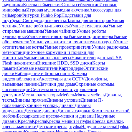
наушники
Кресла геймерские
Столы геймерские
Игровые
микрофоны
Игровая мультимедиа акустика
Аксессуары для
геймеров
Фигурки Funko Pop
Подставки для
ноутбуков
Светодиодные ленты
Лампы для мониторов
Умная
техника
Умные роботы-пылесосы
Умные телевизоры
Умные
стиральные машины
Умные чайники
Умные роботы
кулинарные
Умные вентиляторы
Умные кондиционеры
Умные
обогреватели
Умные увлажнители, очистители воздуха
Умные
отопительные котлы
Умные проветриватели
Умные радиочасы,
метеостанции
Умные кормушки и поилки для
животных
Умные напольные весы
Накопители данных
USB
Flash накопители
Внешние HDD, SSD диски
Карты
памяти
Сетевые накопители
Картридеры
Оптические
диски
Наблюдение и безопасность
Камеры
видеонаблюдения
Аксессуары для CCTV
Домофоны,
вызывные панели
Датчики для дома
Охранные системы,
сигнализации
Системы контроля и управления
доступом
Металлодетекторы
Мебель
Мягкая мебель
Диваны,
тахты
Диваны прямые
Диваны угловые
Диваны П-
образные
Кухонные уголки, диваны
Диваны
модульные
Детские диваны
Диваны садовые
Комплекты мягкой
мебели
Бескаркасные кресла-мешки и диваны
Надувные
диваны
Кресла
Кресла
Кресла-мешки и пуфы
Кресла-качалки,
кресла-маятники
Детские кресла, пуфы
Надувные кресла
Пуфы,
оттоманки
Кресла-кровати
Игровая мебель
Кресла