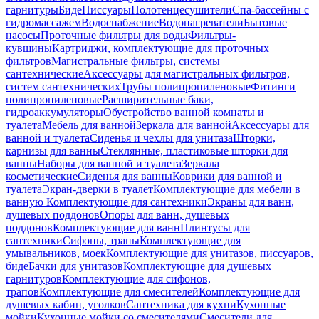
гарнитуры
Биде
Писсуары
Полотенцесушители
Спа-бассейны с
гидромассажем
Водоснабжение
Водонагреватели
Бытовые
насосы
Проточные фильтры для воды
Фильтры-
кувшины
Картриджи, комплектующие для проточных
фильтров
Магистральные фильтры, системы
сантехнические
Аксессуары для магистральных фильтров,
систем сантехнических
Трубы полипропиленовые
Фитинги
полипропиленовые
Расширительные баки,
гидроаккумуляторы
Обустройство ванной комнаты и
туалета
Мебель для ванной
Зеркала для ванной
Аксессуары для
ванной и туалета
Сиденья и чехлы для унитаза
Шторки,
карнизы для ванны
Стеклянные, пластиковые шторки для
ванны
Наборы для ванной и туалета
Зеркала
косметические
Сиденья для ванны
Коврики для ванной и
туалета
Экран-дверки в туалет
Комплектующие для мебели в
ванную
Комплектующие для сантехники
Экраны для ванн,
душевых поддонов
Опоры для ванн, душевых
поддонов
Комплектующие для ванн
Плинтусы для
сантехники
Сифоны, трапы
Комплектующие для
умывальников, моек
Комплектующие для унитазов, писсуаров,
биде
Бачки для унитазов
Комплектующие для душевых
гарнитуров
Комплектующие для сифонов,
трапов
Комплектующие для смесителей
Комплектующие для
душевых кабин, уголков
Сантехника для кухни
Кухонные
мойки
Кухонные мойки со смесителями
Смесители для