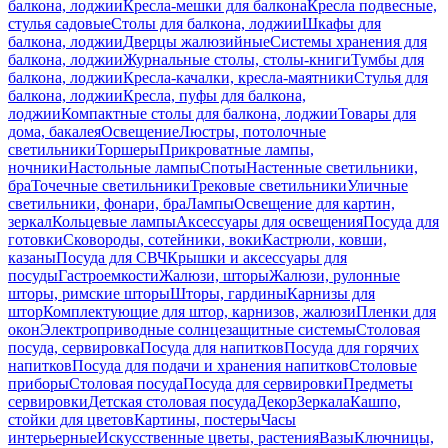
балкона, лоджии
Кресла-мешки для балкона
Кресла подвесные,
стулья садовые
Столы для балкона, лоджии
Шкафы для
балкона, лоджии
Дверцы жалюзийные
Системы хранения для
балкона, лоджии
Журнальные столы, столы-книги
Тумбы для
балкона, лоджии
Кресла-качалки, кресла-маятники
Стулья для
балкона, лоджии
Кресла, пуфы для балкона,
лоджии
Компактные столы для балкона, лоджии
Товары для
дома, бакалея
Освещение
Люстры, потолочные
светильники
Торшеры
Прикроватные лампы,
ночники
Настольные лампы
Споты
Настенные светильники,
бра
Точечные светильники
Трековые светильники
Уличные
светильники, фонари, бра
Лампы
Освещение для картин,
зеркал
Кольцевые лампы
Аксессуары для освещения
Посуда для
готовки
Сковороды, сотейники, воки
Кастрюли, ковши,
казаны
Посуда для СВЧ
Крышки и аксессуары для
посуды
Гастроемкости
Жалюзи, шторы
Жалюзи, рулонные
шторы, римские шторы
Шторы, гардины
Карнизы для
штор
Комплектующие для штор, карнизов, жалюзи
Пленки для
окон
Электроприводные солнцезащитные системы
Столовая
посуда, сервировка
Посуда для напитков
Посуда для горячих
напитков
Посуда для подачи и хранения напитков
Столовые
приборы
Столовая посуда
Посуда для сервировки
Предметы
сервировки
Детская столовая посуда
Декор
Зеркала
Кашпо,
стойки для цветов
Картины, постеры
Часы
интерьерные
Искусственные цветы, растения
Вазы
Ключницы,