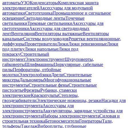
автоматы
УЗО
Конденсаторы
Комплексная защита
электродвигателей
Аксессуары для модульной
автоматики
Светотехника
Промышленное и сигнальное
освещение
Светодиодные ленты
Точечные
светильники
Трековые светильники
Аксессуары для
светотехники
Аксессуары для светодиодных
лент
Вентиляция
Вентиляторы вытяжные
Вентиляторы
канальные
Системы воздуховодов
Решетки вентиляционные,
диффузоры
Проветриватели
Люки
Люки ревизионные
Люки
под плитку
Люки напольные
Люки под
покраску
Строительный
инструмент
Электроинструмент
Шуруповерты,
гайковерты
Шлифмашины
Циркулярные, сабельные
пилы
Перфораторы, отбойные
молотки
Электролобзики
Дрели
Строительные
миксеры
Дальномеры
Многофункциональные
инструменты
Строительные фены
Строительные
пистолеты
Фрезеры
Рубанки, стамески
электрические
Краскопульты
Степлеры,
гвоздезабиватели
Электрические ножницы, резаки
Насадки для
электроинструмента
Аксессуары для
электроинструмента
Аккумуляторы, зарядные устройства для
электроинструмента
Наборы электроинструмента
Силовая и
строительная техника
Бетоносмесители
Генераторы
Тали,
тельферы
Такелаж
Виброплиты, глубинные