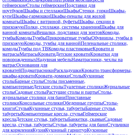
геймерские
Столы геймерские
Подставки для
ноутбуков
Шкафы и стеллажи
Шкафы
Стенки, горки
Шкафы-
купе
Шкафы-гармошки
Шкафы-пеналы для жилой
комнаты
Шкафы с витриной, буфеты
Шкафы, секции в
прихожую
Полки, стеллажи, системы хранения
Шкафы для
ванной комнаты
Вешалки, подставки для зонтов
Комоды,
тумбы
Комоды
Тумбы
Прикроватные тумбы
Обувницы, тумбы в
прихожую
Комоды, тумбы для ванной
Пеленальные столики,
комоды
Тумбы под ТВ
Комоды пластиковые
Кровати и
матрасы
Матрасы
Кровати
Детские кровати
Кроватки для
новорожденных
Надувная мебель
Наматрасники, чехлы на
матрас
Основания для
кроватей
Подматрасники
Раскладушки
Кровати-трансформеры,
шкафы-кровати
Кровати-домики
Столы
Кухонные
столы
Барные столы
Столы письменные,
компьютерные
Детские столы
Туалетные столики
Журнальные
столы
Садовые столы
Растущие столы и парты
Столы,
журнальные столики для бани
Приставные
столики
Консольные столики
Обеденные группы
Столы-
книги
Стулья
Кухонные стулья, табуреты
Барные стулья,
табуреты
Компьютерные кресла, стулья
Геймерские
кресла
Детские стулья, табуреты
Банкетки, скамьи
Садовые
кресла, стулья, табуреты
Стулья, табуреты для бани
Стульчики
для кормления
Кухня
Кухонный гарнитур
Кухонные