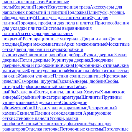
напольные покрытия
Виниловые
полы
Ковролин
Паркет
Искусственная трава
Аксессуары для
напольных покрытий и плитки
Подложка
Плинтусы, уголки,
обводы для труб
Плинтусы для сантехники
Фуги для
плитки
Порожки, профили для пола и плитки
Приспособления
для укладки плитки
Системы выравнивания
плитки
Аксессуары для напольных
покрытий
Реставрационные материалы
Двери и арки
Двери
входные
Двери межкомнатные
Арки межкомнатные
Москитные
сетки
Двери для бани и сауны
Коробки и
фурнитура
Наличники, коробки, доборы
Ручки дверные
Замки
дверные
Петли дверные
Фурнитура дверная
Доводчики
дверные
Окна и подоконники
Окна
Подоконники, отливы
Окна
мансардные
Фурнитура оконная
Мягкие окна
Москитные сетки
на окна
Жалюзи уличные
Пленки солнцезащитные
Крепежные
изделия
Саморезы, шурупы
Гвозди
Анкеры, дюбели
Скобы,
штифты
Перфорированный крепеж
Гайки,
шайбы
Заклепки
Болты, винты, шпильки
Хомуты
Химические
анкеры
Карабины
Фиксаторы арматуры
Шплинты
Пружины
универсальные
Отделка стен
Обои
Жидкие
обои
Фотообои
Штукатурки декоративные
Декоративный
камень
Скинали
Пленки самоклеящиеся
Армирующие
сетки
Стеновые панели
Уголки, маяки,
профили
Вагонка
Стеклохолсты, флизелин
Экраны для
радиаторов
Отделка потолка
Потолочные системы
Потолочные