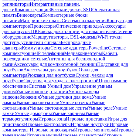
репликаторы
Интерактивные панели,
доски
Комплектующие
Жесткие диски, SSD
Оперативная
память
Видеокарты
Компьютерные блоки
питания
Материнские платы
Системы охлаждения
Корпуса для
компьютеров
Процессоры
Оптические приводы
Аксессуары
для корпусов ПК
Боксы, док-станции для накопителей
Сетевое
оборудование
Маршрутизаторы, DSL-модемы
Wi-Fi точки
доступа, усилители сигнала
Беспроводные
адаптеры
Коммутаторы
Сетевые адаптеры
Powerline
Сетевые
комплектующие
IP-телефония
Медиаконвертеры
Кабели,
переходники сетевые
Антенны для беспроводной
связи
Аксессуары для компьютерной техники
Подставки для
ноутбуков
Аксессуары для ноутбуков
Очки для
компьютера
Рюкзаки для ноутбуков
Сумки, чехлы для
ноутбуков
Средства для ухода за электроникой
Программное
обеспечение
Система Умный дом
Управление умным
домом
Умные колонки, станции
Умные камеры
видеонаблюдения
Умные датчики для дома
Умные
лампы
Умные выключатели
Умные розетки
Умные
светильники
Умные светодиодные ленты
Умные реле
Умные
замки
Умные домофоны
Умные карнизы
Умные
терморегуляторы
Игровая зона
Игровые приставки
Игры для
приставок
Игровые контроллеры
Игровые ноутбуки
Игровые
компьютеры
Игровые видеокарты
Игровые мониторы
Игровые
телевизоры
Игровые мыши
Игровые клавиатуры
Игровые