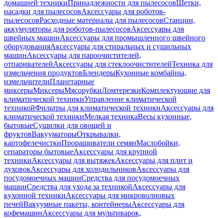
домашней техники
Принадлежности для пылесосов
Щетки,
насадки для пылесосов
Аксессуары для роботов-
пылесосов
Расходные материалы для пылесосов
Станции,
аккумуляторы для роботов-пылесосов
Аксессуары для
швейных машин
Аксессуары для промышленного швейного
оборудования
Аксессуары для стиральных и сушильных
машин
Аксессуары для пароочистителей,
отпаривателей
Аксессуары для стеклоочистителей
Техника для
измельчения продуктов
Блендеры
Кухонные комбайны,
измельчители
Планетарные
миксеры
Миксеры
Мясорубки
Ломтерезки
Комплектующие для
климатической техники
Управление климатической
техникой
Фильтры для климатической техники
Аксессуары для
климатической техники
Мелкая техника
Весы кухонные,
бытовые
Сушилки для овощей и
фруктов
Вакууматоры
Открывалки,
картофелечистки
Проращиватели семян
Маслобойки,
сепараторы бытовые
Аксессуары для крупной
техники
Аксессуары для вытяжек
Аксессуары для плит и
духовок
Аксессуары для холодильников
Аксессуары для
посудомоечных машин
Средства для посудомоечных
машин
Средства для ухода за техникой
Аксессуары для
кухонной техники
Аксессуары для микроволновых
печей
Вакуумные пакеты, контейнеры
Аксессуары для
кофемашин
Аксессуары для мультиварок,