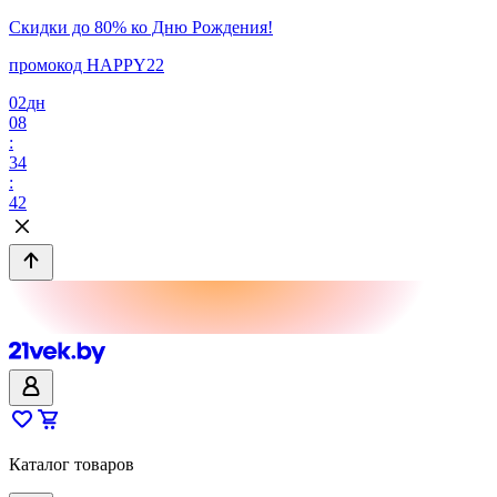
Скидки до 80% ко Дню Рождения!
промокод HAPPY22
02
дн
08
:
34
:
42
Каталог товаров