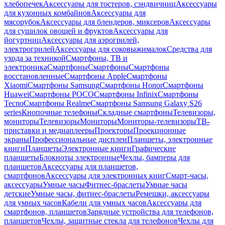
хлебопечек
Аксессуары для тостеров, сэндвичниц
Аксессуары
для кухонных комбайнов
Аксессуары для
мясорубок
Аксессуары для блендеров, миксеров
Аксессуары
для сушилок овощей и фруктов
Аксессуары для
йогуртниц
Аксессуары для аэрогрилей,
электрогрилей
Аксессуары для соковыжималок
Средства для
ухода за техникой
Смартфоны, ТВ и
электроника
Смартфоны
Смартфоны
Смартфоны
восстановленные
Смартфоны Apple
Смартфоны
Xiaomi
Смартфоны Samsung
Смартфоны Honor
Смартфоны
Huawei
Смартфоны POCO
Смартфоны Infinix
Смартфоны
Tecno
Смартфоны Realme
Смартфоны Samsung Galaxy S26
series
Кнопочные телефоны
Складные смартфоны
Телевизоры,
мониторы
Телевизоры
Мониторы
Мониторы-телевизоры
ТВ-
приставки и медиаплееры
Проекторы
Проекционные
экраны
Профессиональные дисплеи
Планшеты, электронные
книги
Планшеты
Электронные книги
Графические
планшеты
Блокноты электронные
Чехлы, бамперы для
планшетов
Аксессуары для планшетов,
смартфонов
Аксессуары для электронных книг
Смарт-часы,
аксессуары
Умные часы
Фитнес-браслеты
Умные часы
детские
Умные часы, фитнес-браслеты
Ремешки, аксессуары
для умных часов
Кабели для умных часов
Аксессуары для
смартфонов, планшетов
Зарядные устройства для телефонов,
планшетов
Чехлы, защитные стекла для телефонов
Чехлы для