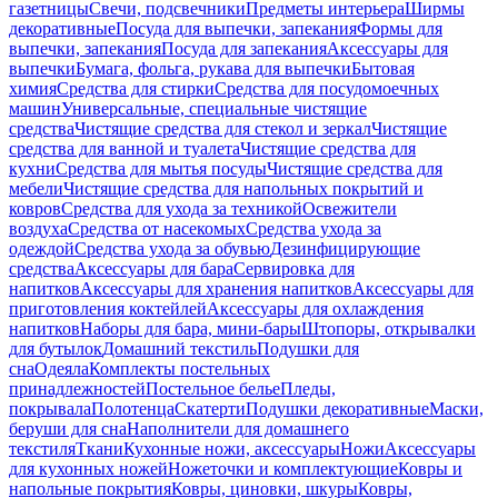
газетницы
Свечи, подсвечники
Предметы интерьера
Ширмы
декоративные
Посуда для выпечки, запекания
Формы для
выпечки, запекания
Посуда для запекания
Аксессуары для
выпечки
Бумага, фольга, рукава для выпечки
Бытовая
химия
Средства для стирки
Средства для посудомоечных
машин
Универсальные, специальные чистящие
средства
Чистящие средства для стекол и зеркал
Чистящие
средства для ванной и туалета
Чистящие средства для
кухни
Средства для мытья посуды
Чистящие средства для
мебели
Чистящие средства для напольных покрытий и
ковров
Средства для ухода за техникой
Освежители
воздуха
Средства от насекомых
Средства ухода за
одеждой
Средства ухода за обувью
Дезинфицирующие
средства
Аксессуары для бара
Сервировка для
напитков
Аксессуары для хранения напитков
Аксессуары для
приготовления коктейлей
Аксессуары для охлаждения
напитков
Наборы для бара, мини-бары
Штопоры, открывалки
для бутылок
Домашний текстиль
Подушки для
сна
Одеяла
Комплекты постельных
принадлежностей
Постельное белье
Пледы,
покрывала
Полотенца
Скатерти
Подушки декоративные
Маски,
беруши для сна
Наполнители для домашнего
текстиля
Ткани
Кухонные ножи, аксессуары
Ножи
Аксессуары
для кухонных ножей
Ножеточки и комплектующие
Ковры и
напольные покрытия
Ковры, циновки, шкуры
Ковры,