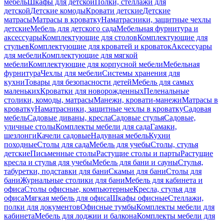
мебель
Шкафы для детской
Полки, стеллажи для
детской
Детские комоды
Кровати детские
Детские
матрасы
Матрасы в кроватку
Наматрасники, защитные чехлы
детские
Мебель для детского сада
Мебельная фурнитура и
аксессуары
Комплектующие для столов
Комплектующие для
стульев
Комплектующие для кроватей и кроваток
Аксессуары
для мебели
Комплектующие для мягкой
мебели
Комплектующие для корпусной мебели
Мебельная
фурнитура
Чехлы для мебели
Системы хранения для
кухни
Товары для безопасности детей
Мебель для самых
маленьких
Кроватки для новорожденных
Пеленальные
столики, комоды, матрасы
Манежи, кровати-манежи
Матрасы в
кроватку
Наматрасники, защитные чехлы в кроватку
Садовая
мебель
Садовые диваны, кресла
Садовые стулья
Садовые,
уличные столы
Комплекты мебели для сада
Гамаки,
шезлонги
Качели садовые
Надувная мебель
Кухни
походные
Столы для сада
Мебель для учебы
Столы, стулья
детские
Письменные столы
Растущие столы и парты
Растущие
кресла и стулья для учебы
Мебель для бани и сауны
Стулья,
табуретки, подставки для бани
Скамьи для бани
Столы для
бани
Журнальные столики для бани
Мебель для кабинета и
офиса
Столы офисные, компьютерные
Кресла, стулья для
офиса
Мягкая мебель для офиса
Шкафы офисные
Стеллажи,
полки для документов
Офисные тумбы
Комплекты мебели для
кабинета
Мебель для лоджии и балкона
Комплекты мебели для