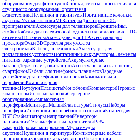
оборудования для фотостудии
Стойки, системы крепления для
студийного оборудования
Портативная
аудиотехника
Наушники и гарнитуры
Портативные колонки,
акустика
Умные колонки
MP3-плееры
Диктофоны
CD-
проигрыватели
Аксессуары для телевизоров
Кронштейны,
стойки
Кабели для телевизоров
Подписки на видеосервисы
ТВ-
антенны
ТВ-тюнеры
Аксессуары для ТВ
Аксессуары для
проектора
Очки 3D
Средства для ухода за
электроникой
Кабели, переходники
Аксессуары для
портативных устройств
Портативные аккумуляторы
Элементы
питания, зарядные устройства
Аккумуляторные
батареи
Держатели, док-станции
Аксессуары для планшетов,
смартфонов
Кабели для телефонов, планшетов
Зарядные
устройства для телефонов, планшетов
Компьютеры и
периферия
Компьютерная
техника
Ноутбуки
Планшеты
Моноблоки
Компьютеры
Игровые
компьютеры
Игровые консоли
Серверное
оборудование
Компьютерная
периферия
Мониторы
Мыши
Клавиатуры
Стилусы
Наборы
периферии
Источники бесперебойного питания
Батареи для
ИБП
Стабилизаторы напряжения
Инверторы
напряжения
Сетевые фильтры, удлинители
Веб-
камеры
Игровые контроллеры
Мультимедиа
акустика
Наушники и гарнитуры
Компьютерные кабели,
переходники
Зарядные, аккумуляторы
Док-станции,