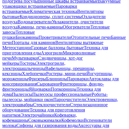
подогрева посуды
Винные шкафы встраиваемые
Вакуумные
упаковщики встраиваемые
Пароварки
встраиваемые
Климатическая техника
Вентиляторы
бытовые
Кондиционеры, сплит-системы
Охладители
воздуха
Водонагреватели
Увлажнители, очистители
воздуха
Камины, печи-камины
Обогреватели
Тепловые
завесы
Тепловые
пушки
Биокамины
Проветриватели
Отопительные печи
Банные
печи
Порталы для каминов
Вентиляторы вытяжные
Метеостанции
Газовые баллоны бытовые
Техника для
приготовления еды
Аэрогрили
Микроволновые
печи
Мультиварки
Сэндвичницы, хот-дог
мейкеры
Тостеры
Электрогрили,
электрошашлычницы
Вафельницы, орешницы,
кексницы
Хлебопечки
Ростеры, мини-печи
Йогуртницы,
мороженицы
Фризеры
Блинницы
Пароварки
Автоклавы для
консервирования
Сыроварни
Фритюрницы, фондю-
фритюрницы
Яйцеварки
Попкорницы
Техника для
дома
Пылесосы
Пылесосы профессиональные
Роботы-
пылесосы, мойщики окон
Пароочистители
Электровеники,
электрошвабры
Стеклоочистители
Стерилизационное
оборудование
Техника для приготовления
напитков
Электрочайники
Кофеварки,
кофемашины
Соковыжималки
Кофемолки
Вспениватели
молока
Сифоны для газирования воды
Аксессуары для