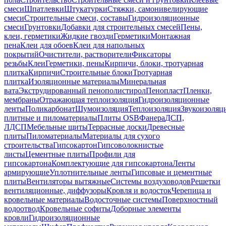
смеси
Шпатлевки
Штукатурки
Стяжки, самонивелирующие
смеси
Строительные смеси, составы
Гидроизоляционные
смеси
Грунтовки
Добавки для строительных смесей
Пены,
клеи, герметики
Жидкие гвозди
Герметики
Монтажная
пена
Клеи для обоев
Клеи для напольных
покрытий
Очистители, растворители
Фиксаторы
резьбы
Клеи
Герметики, пены
Кирпичи, блоки, тротуарная
плитка
Кирпичи
Строительные блоки
Тротуарная
плитка
Изоляционные материалы
Минеральная
вата
Экструдированный пенополистирол
Пенопласт
Пленки,
мембраны
Отражающая теплоизоляция
Гидроизоляционные
ленты
Поликарбонат
Шумоизоляция
Теплоизоляция
Звукоизоляц
плитные и пиломатериалы
Плиты OSB
Фанера
ДСП,
ЛДСП
Мебельные щиты
Террасные доски
Древесные
плиты
Пиломатериалы
Материалы для сухого
строительства
Гипсокартон
Гипсоволокнистые
листы
Цементные плиты
Профили для
гипсокартона
Комплектующие для гипсокартона
Ленты
армирующие
Уплотнительные ленты
Гипсовые и цементные
плиты
Вентиляторы вытяжные
Системы воздуховодов
Решетки
вентиляционные, диффузоры
Кровля и водосток
Черепица и
кровельные материалы
Водосточные системы
Поверхностный
водоотвод
Кровельные софиты
Доборные элементы
кровли
Гидроизоляционные