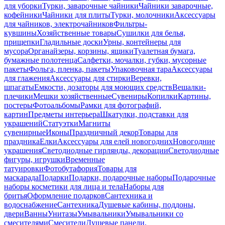
для уборки
Турки, заварочные чайники
Чайники заварочные,
кофейники
Чайники для плиты
Турки, молочники
Аксессуары
для чайников, электрочайников
Фильтры-
кувшины
Хозяйственные товары
Сушилки для белья,
прищепки
Гладильные доски
Урны, контейнеры для
мусора
Органайзеры, корзины, ящики
Туалетная бумага,
бумажные полотенца
Салфетки, мочалки, губки, мусорные
пакеты
Фольга, пленка, пакеты
Упаковочная тара
Аксессуары
для глажения
Аксессуары для стирки
Веревки,
шпагаты
Емкости, дозаторы для моющих средств
Вешалки-
плечики
Мешки хозяйственные
Сувениры
Копилки
Картины,
постеры
Фотоальбомы
Рамки для фотографий,
картин
Предметы интерьера
Шкатулки, подставки для
украшений
Статуэтки
Магниты
сувенирные
Иконы
Праздничный декор
Товары для
праздника
Елки
Аксессуары для елей новогодних
Новогодние
украшения
Светодиодные гирлянды, декорации
Светодиодные
фигуры, игрушки
Временные
татуировки
Фотобутафория
Товары для
маскарада
Подарки
Подарки, подарочные наборы
Подарочные
наборы косметики для лица и тела
Наборы для
бритья
Оформление подарков
Сантехника и
водоснабжение
Сантехника
Душевые кабины, поддоны,
двери
Ванны
Унитазы
Умывальники
Умывальники со
смесителями
Смесители
Душевые панели,