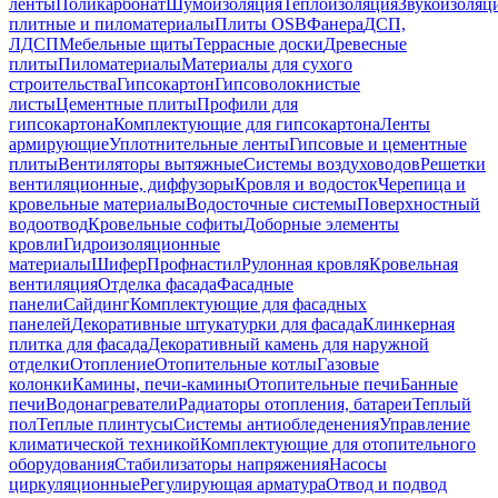
ленты
Поликарбонат
Шумоизоляция
Теплоизоляция
Звукоизоляц
плитные и пиломатериалы
Плиты OSB
Фанера
ДСП,
ЛДСП
Мебельные щиты
Террасные доски
Древесные
плиты
Пиломатериалы
Материалы для сухого
строительства
Гипсокартон
Гипсоволокнистые
листы
Цементные плиты
Профили для
гипсокартона
Комплектующие для гипсокартона
Ленты
армирующие
Уплотнительные ленты
Гипсовые и цементные
плиты
Вентиляторы вытяжные
Системы воздуховодов
Решетки
вентиляционные, диффузоры
Кровля и водосток
Черепица и
кровельные материалы
Водосточные системы
Поверхностный
водоотвод
Кровельные софиты
Доборные элементы
кровли
Гидроизоляционные
материалы
Шифер
Профнастил
Рулонная кровля
Кровельная
вентиляция
Отделка фасада
Фасадные
панели
Сайдинг
Комплектующие для фасадных
панелей
Декоративные штукатурки для фасада
Клинкерная
плитка для фасада
Декоративный камень для наружной
отделки
Отопление
Отопительные котлы
Газовые
колонки
Камины, печи-камины
Отопительные печи
Банные
печи
Водонагреватели
Радиаторы отопления, батареи
Теплый
пол
Теплые плинтусы
Системы антиобледенения
Управление
климатической техникой
Комплектующие для отопительного
оборудования
Стабилизаторы напряжения
Насосы
циркуляционные
Регулирующая арматура
Отвод и подвод