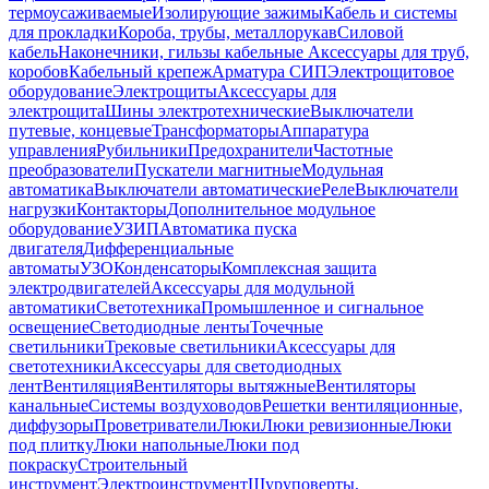
термоусаживаемые
Изолирующие зажимы
Кабель и системы
для прокладки
Короба, трубы, металлорукав
Силовой
кабель
Наконечники, гильзы кабельные
Аксессуары для труб,
коробов
Кабельный крепеж
Арматура СИП
Электрощитовое
оборудование
Электрощиты
Аксессуары для
электрощита
Шины электротехнические
Выключатели
путевые, концевые
Трансформаторы
Аппаратура
управления
Рубильники
Предохранители
Частотные
преобразователи
Пускатели магнитные
Модульная
автоматика
Выключатели автоматические
Реле
Выключатели
нагрузки
Контакторы
Дополнительное модульное
оборудование
УЗИП
Автоматика пуска
двигателя
Дифференциальные
автоматы
УЗО
Конденсаторы
Комплексная защита
электродвигателей
Аксессуары для модульной
автоматики
Светотехника
Промышленное и сигнальное
освещение
Светодиодные ленты
Точечные
светильники
Трековые светильники
Аксессуары для
светотехники
Аксессуары для светодиодных
лент
Вентиляция
Вентиляторы вытяжные
Вентиляторы
канальные
Системы воздуховодов
Решетки вентиляционные,
диффузоры
Проветриватели
Люки
Люки ревизионные
Люки
под плитку
Люки напольные
Люки под
покраску
Строительный
инструмент
Электроинструмент
Шуруповерты,