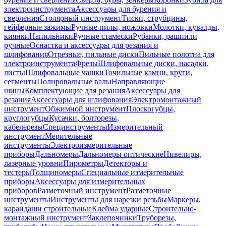
электроинструмента
Аксессуары для бурения и
сверления
Столярный инструмент
Тиски, струбцины,
гейферные зажимы
Ручные пилы, ножовки
Молотки, кувалды,
киянки
Напильники
Ручные стамески
Рубанки, рашпили
ручные
Оснастка и аксессуары для резания и
шлифования
Отрезные, пильные диски
Пильные полотна для
электроинструмента
Фрезы
Шлифовальные диски, насадки,
листы
Шлифовальные чашки
Точильные камни, круги,
сегменты
Полировальные валы
Направляющие
шины
Комплектующие для резания
Аксессуары для
резания
Аксессуары для шлифования
Электромонтажный
инструмент
Обжимной инструмент
Плоскогубцы,
круглогубцы
Кусачки, болторезы,
кабелерезы
Специнструменты
Измерительный
инструмент
Мерительные
инструменты
Электроизмерительные
приборы
Дальномеры
Дальномеры оптические
Нивелиры,
лазерные уровни
Пирометры
Детекторы и
тестеры
Толщиномеры
Специальные измерительные
приборы
Аксессуары для измерительных
приборов
Разметочный инструмент
Разметочные
инструменты
Инструменты для нарезки резьбы
Маркеры,
карандаши строительные
Клейма ударные
Строительно-
монтажный инструмент
Заклепочники
Труборезы,