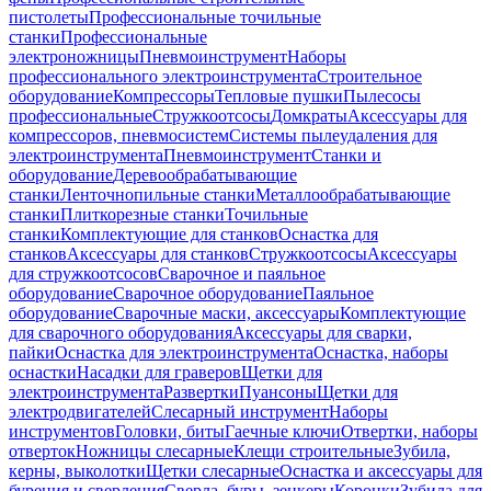
пистолеты
Профессиональные точильные
станки
Профессиональные
электроножницы
Пневмоинструмент
Наборы
профессионального электроинструмента
Строительное
оборудование
Компрессоры
Тепловые пушки
Пылесосы
профессиональные
Стружкоотсосы
Домкраты
Аксессуары для
компрессоров, пневмосистем
Системы пылеудаления для
электроинструмента
Пневмоинструмент
Станки и
оборудование
Деревообрабатывающие
станки
Ленточнопильные станки
Металлообрабатывающие
станки
Плиткорезные станки
Точильные
станки
Комплектующие для станков
Оснастка для
станков
Аксессуары для станков
Стружкоотсосы
Аксессуары
для стружкоотсосов
Сварочное и паяльное
оборудование
Сварочное оборудование
Паяльное
оборудование
Сварочные маски, аксессуары
Комплектующие
для сварочного оборудования
Аксессуары для сварки,
пайки
Оснастка для электроинструмента
Оснастка, наборы
оснастки
Насадки для граверов
Щетки для
электроинструмента
Развертки
Пуансоны
Щетки для
электродвигателей
Слесарный инструмент
Наборы
инструментов
Головки, биты
Гаечные ключи
Отвертки, наборы
отверток
Ножницы слесарные
Клещи строительные
Зубила,
керны, выколотки
Щетки слесарные
Оснастка и аксессуары для
бурения и сверления
Сверла, буры, зенкеры
Коронки
Зубила для