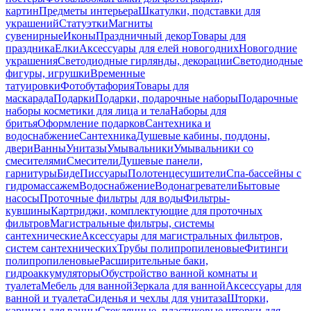
картин
Предметы интерьера
Шкатулки, подставки для
украшений
Статуэтки
Магниты
сувенирные
Иконы
Праздничный декор
Товары для
праздника
Елки
Аксессуары для елей новогодних
Новогодние
украшения
Светодиодные гирлянды, декорации
Светодиодные
фигуры, игрушки
Временные
татуировки
Фотобутафория
Товары для
маскарада
Подарки
Подарки, подарочные наборы
Подарочные
наборы косметики для лица и тела
Наборы для
бритья
Оформление подарков
Сантехника и
водоснабжение
Сантехника
Душевые кабины, поддоны,
двери
Ванны
Унитазы
Умывальники
Умывальники со
смесителями
Смесители
Душевые панели,
гарнитуры
Биде
Писсуары
Полотенцесушители
Спа-бассейны с
гидромассажем
Водоснабжение
Водонагреватели
Бытовые
насосы
Проточные фильтры для воды
Фильтры-
кувшины
Картриджи, комплектующие для проточных
фильтров
Магистральные фильтры, системы
сантехнические
Аксессуары для магистральных фильтров,
систем сантехнических
Трубы полипропиленовые
Фитинги
полипропиленовые
Расширительные баки,
гидроаккумуляторы
Обустройство ванной комнаты и
туалета
Мебель для ванной
Зеркала для ванной
Аксессуары для
ванной и туалета
Сиденья и чехлы для унитаза
Шторки,
карнизы для ванны
Стеклянные, пластиковые шторки для