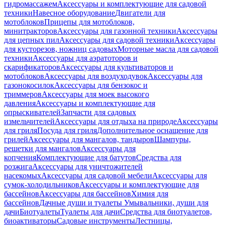
гидромассажем
Аксессуары и комплектующие для садовой
техники
Навесное оборудование
Двигатели для
мотоблоков
Прицепы для мотоблоков,
минитракторов
Аксессуары для газонной техники
Аксессуары
для цепных пил
Аксессуары для садовой техники
Аксессуары
для кусторезов, ножниц садовых
Моторные масла для садовой
техники
Аксессуары для аэратоторов и
скарификаторов
Аксессуары для культиваторов и
мотоблоков
Аксессуары для воздуходувок
Аксессуары для
газонокосилок
Аксессуары для бензокос и
триммеров
Аксессуары для моек высокого
давления
Аксессуары и комплектующие для
опрыскивателей
Запчасти для садовых
измельчителей
Аксессуары для отдыха на природе
Аксессуары
для гриля
Посуда для гриля
Дополнительное оснащение для
грилей
Аксессуары для мангалов, тандыров
Шампуры,
решетки для мангалов
Аксессуары для
копчения
Комплектующие для батутов
Средства для
розжига
Аксессуары для уничтожителей
насекомых
Аксессуары для садовой мебели
Аксессуары для
сумок-холодильников
Аксессуары и комплектующие для
бассейнов
Аксессуары для бассейнов
Химия для
бассейнов
Дачные души и туалеты
Умывальники, души для
дачи
Биотуалеты
Туалеты для дачи
Средства для биотуалетов,
биоактиваторы
Садовые инструменты
Лестницы,