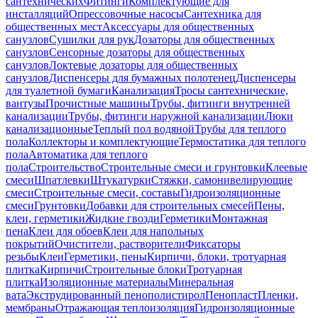
сантехнических
Фитинги
Комплектующие для
инсталляций
Опрессовочные насосы
Сантехника для
общественных мест
Аксессуары для общественных
санузлов
Сушилки для рук
Дозаторы для общественных
санузлов
Сенсорные дозаторы для общественных
санузлов
Локтевые дозаторы для общественных
санузлов
Диспенсеры для бумажных полотенец
Диспенсеры
для туалетной бумаги
Канализация
Тросы сантехнические,
вантузы
Прочистные машины
Трубы, фитинги внутренней
канализации
Трубы, фитинги наружной канализации
Люки
канализационные
Теплый пол водяной
Трубы для теплого
пола
Коллекторы и комплектующие
Термостатика для теплого
пола
Автоматика для теплого
пола
Строительство
Строительные смеси и грунтовки
Клеевые
смеси
Шпатлевки
Штукатурки
Стяжки, самонивелирующие
смеси
Строительные смеси, составы
Гидроизоляционные
смеси
Грунтовки
Добавки для строительных смесей
Пены,
клеи, герметики
Жидкие гвозди
Герметики
Монтажная
пена
Клеи для обоев
Клеи для напольных
покрытий
Очистители, растворители
Фиксаторы
резьбы
Клеи
Герметики, пены
Кирпичи, блоки, тротуарная
плитка
Кирпичи
Строительные блоки
Тротуарная
плитка
Изоляционные материалы
Минеральная
вата
Экструдированный пенополистирол
Пенопласт
Пленки,
мембраны
Отражающая теплоизоляция
Гидроизоляционные