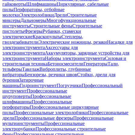
гайковерты
Шлифмашины
Циркулярные, сабельные
пилы
Перфораторы, отбойные
молотки
Электролобзики
Дрели
Строительные
миксеры
Дальномеры
Многофункциональные
инструменты
Строительные фены
Строительные
пистолеты
Фрезеры
Рубанки, стамески
электрические
Краскопульты
Степлеры,
гвоздезабиватели
Электрические ножницы, резаки
Насадки для
электроинструмента
Аксессуары для
электроинструмента
Аккумуляторы, зарядные устройства для
электроинструмента
Наборы электроинструмента
Силовая и
строительная техника
Бетоносмесители
Генераторы
Тали,
тельферы
Такелаж
Виброплиты, глубинные
вибраторы
Бензорезы, резчики швов
Стойки, дрели для
бурения
Затирочные
машины
Гидроинструмент
Погрузчики
Профессиональный
инструмент
Профессиональные
шуруповерты
Профессиональные
шлифмашины
Профессиональные
перфораторы
Профессиональные циркулярные
пилы
Профессиональные электролобзики
Профессиональные
дрели
Профессиональные фрезеры
Профессиональные
мультиинструменты
Профессиональные
электрорубанки
Профессиональные строительные
фены
Профессиональные строительные