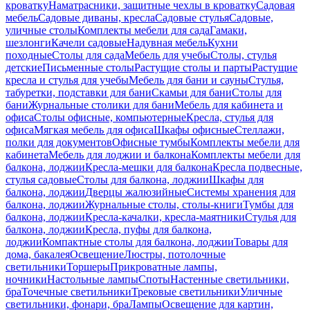
кроватку
Наматрасники, защитные чехлы в кроватку
Садовая
мебель
Садовые диваны, кресла
Садовые стулья
Садовые,
уличные столы
Комплекты мебели для сада
Гамаки,
шезлонги
Качели садовые
Надувная мебель
Кухни
походные
Столы для сада
Мебель для учебы
Столы, стулья
детские
Письменные столы
Растущие столы и парты
Растущие
кресла и стулья для учебы
Мебель для бани и сауны
Стулья,
табуретки, подставки для бани
Скамьи для бани
Столы для
бани
Журнальные столики для бани
Мебель для кабинета и
офиса
Столы офисные, компьютерные
Кресла, стулья для
офиса
Мягкая мебель для офиса
Шкафы офисные
Стеллажи,
полки для документов
Офисные тумбы
Комплекты мебели для
кабинета
Мебель для лоджии и балкона
Комплекты мебели для
балкона, лоджии
Кресла-мешки для балкона
Кресла подвесные,
стулья садовые
Столы для балкона, лоджии
Шкафы для
балкона, лоджии
Дверцы жалюзийные
Системы хранения для
балкона, лоджии
Журнальные столы, столы-книги
Тумбы для
балкона, лоджии
Кресла-качалки, кресла-маятники
Стулья для
балкона, лоджии
Кресла, пуфы для балкона,
лоджии
Компактные столы для балкона, лоджии
Товары для
дома, бакалея
Освещение
Люстры, потолочные
светильники
Торшеры
Прикроватные лампы,
ночники
Настольные лампы
Споты
Настенные светильники,
бра
Точечные светильники
Трековые светильники
Уличные
светильники, фонари, бра
Лампы
Освещение для картин,