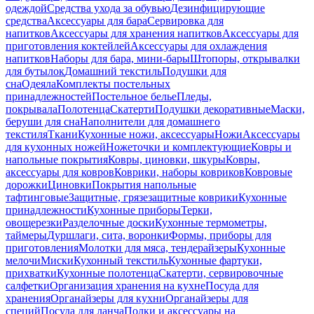
одеждой
Средства ухода за обувью
Дезинфицирующие
средства
Аксессуары для бара
Сервировка для
напитков
Аксессуары для хранения напитков
Аксессуары для
приготовления коктейлей
Аксессуары для охлаждения
напитков
Наборы для бара, мини-бары
Штопоры, открывалки
для бутылок
Домашний текстиль
Подушки для
сна
Одеяла
Комплекты постельных
принадлежностей
Постельное белье
Пледы,
покрывала
Полотенца
Скатерти
Подушки декоративные
Маски,
беруши для сна
Наполнители для домашнего
текстиля
Ткани
Кухонные ножи, аксессуары
Ножи
Аксессуары
для кухонных ножей
Ножеточки и комплектующие
Ковры и
напольные покрытия
Ковры, циновки, шкуры
Ковры,
аксессуары для ковров
Коврики, наборы ковриков
Ковровые
дорожки
Циновки
Покрытия напольные
тафтинговые
Защитные, грязезащитные коврики
Кухонные
принадлежности
Кухонные приборы
Терки,
овощерезки
Разделочные доски
Кухонные термометры,
таймеры
Дуршлаги, сита, воронки
Формы, приборы для
приготовления
Молотки для мяса, тендерайзеры
Кухонные
мелочи
Миски
Кухонный текстиль
Кухонные фартуки,
прихватки
Кухонные полотенца
Скатерти, сервировочные
салфетки
Организация хранения на кухне
Посуда для
хранения
Органайзеры для кухни
Органайзеры для
специй
Посуда для ланча
Полки и аксессуары на