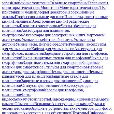
series
Кнопочные телефоны
Складные смартфоны
Телевизоры,
мониторы
Телевизоры
Мониторы
Мониторы-телевизоры
ТВ-
приставки и медиаплееры
Проекторы
Проекционные
экраны
Профессиональные дисплеи
Планшеты, электронные
книги
Планшеты
Электронные книги
Графические
планшеты
Блокноты электронные
Чехлы, бамперы для
планшетов
Аксессуары для планшетов,
смартфонов
Аксессуары для электронных книг
Смарт-часы,
аксессуары
Умные часы
Фитнес-браслеты
Умные часы
детские
Умные часы, фитнес-браслеты
Ремешки, аксессуары
для умных часов
Кабели для умных часов
Аксессуары для
смартфонов, планшетов
Зарядные устройства для телефонов,
планшетов
Чехлы, защитные стекла для телефонов
Чехлы для
смартфонов
Защитные стекла для смартфонов
Защитные
пленки для смартфонов
Стилусы для смартфонов
Игровые
аксессуары для смартфонов
Чехлы для планшетов
Чехлы с
клавиатурой для планшетов
Защитные стекла для
планшетов
Защитные пленки для планшетов
Сумки для
планшетов
Стилусы для планшетов
Аксессуары для
планшетов, смартфонов
Кабели для телефонов,
планшетов
Фото,
видеосъемка
Фотоаппараты
Видеокамеры
Экшн-камеры
Карты
памяти
Объективы
Вспышки
Аксессуары для камер
Сумки и
чехлы для камер
Зарядные устройства, аккумуляторы для фото,
видеокамер
Аксессуары для объективов
Штативы
Цифровые