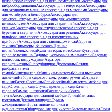
бензорезов
Аксессуары для бетоносмесителей
Аксессуары для
виброоборудования
Аксессуары для генераторов
Аксессуары
для затирочных машин
Аксессуары для мотопомп
Аксессуары
для мотобуров и бензобуров
Аксессуары для
электроинструмента
Аксессуары для компрессоров,
пневмосистем
Аксессуары для сварки, пайки
Аксессуары для
станков
Аксессуары для стружкоотсосов
Аксессуары для
бурения и сверления
Аксессуары для резания
Аксессуары для
шлифования
Аксессуары для измерительных
приборов
Аксессуары для станков
Дом и сад
Садовая
техника
Триммеры, бензокосы
Цепные
пилы
Газонокосилки
Культиваторы, мотоблоки
Кусторезы,
садовые ножницы
Садовые, кормовые измельчители
Садовые
пылесосы, воздуходувки
Аэраторы,
скарификаторы
Снегоуборщики
Дровоколы
Сеялки,
разбрасыватели
семян
Минитракторы
Миникультиваторы
Мойки высокого
давления
Наборы садового электроинструмента
Отдых и
пикник
Батуты
Бассейны
Спа-бассейны
Комплекты мебели для
сада
Столы для сада
Стулья, кресла для сада
Качели
садовые
Гамаки, шезлонги
Раскладушки
Зонты,
тенты
Аксессуары для садовой мебели
Грили
Мангалы,
коптильни
Детская площадка
Сумки-
холодильники
Портативные колонки и
аудиосистемы
Оборудование для участка
Бытовые насосы
Люки