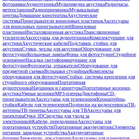
фоторамки
Аудиотехника
Мультимедиа акустика
Радиочасы,
метеостанции
Радиоприемники
Музыкальные
центры
Домашние кинотеатры
Акустические
системы
Проигрыватели виниловых пластинок
Аксессуары
для виниловых проигрывателей
Виниловые
пластинки
Инсталляционная акустика
Трансляционные
усилители
Аксессуары для аудиотехники
Комплектующие для
акустики
Акустические кабели
Подставки, стойки для
акустики
Сумки, чехлы для акустики
Оборудование для
фотостудии
Кольцевые лампы
Фоны для фотостудии
Студийное
освещение
Насадки светоформирующие для
фотостудии
Фотозонты, отражатели
Оборудование для
предметной съемки
Вспышки студийные
Комплекты
оборудования для фотостудии
Стойки, системы крепления для
студийного оборудования
Портативная
аудиотехника
Наушники и гарнитуры
Портативные колонки,
акустика
Умные колонки
MP3-плееры
Диктофоны
CD-
проигрыватели
Аксессуары для телевизоров
Кронштейны,
стойки
Кабели для телевизоров
Подписки на видеосервисы
ТВ-
антенны
ТВ-тюнеры
Аксессуары для ТВ
Аксессуары для
проектора
Очки 3D
Средства для ухода за
электроникой
Кабели, переходники
Аксессуары для
портативных устройств
Портативные аккумуляторы
Элементы
питания, зарядные устройства
Аккумуляторные
батареи
Держатели, док-станции
Аксессуары для планшетов,