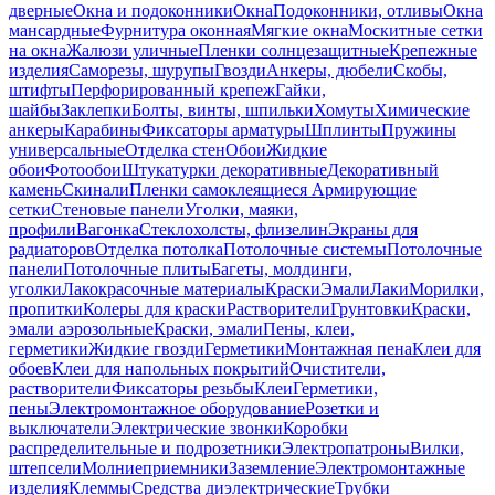
дверные
Окна и подоконники
Окна
Подоконники, отливы
Окна
мансардные
Фурнитура оконная
Мягкие окна
Москитные сетки
на окна
Жалюзи уличные
Пленки солнцезащитные
Крепежные
изделия
Саморезы, шурупы
Гвозди
Анкеры, дюбели
Скобы,
штифты
Перфорированный крепеж
Гайки,
шайбы
Заклепки
Болты, винты, шпильки
Хомуты
Химические
анкеры
Карабины
Фиксаторы арматуры
Шплинты
Пружины
универсальные
Отделка стен
Обои
Жидкие
обои
Фотообои
Штукатурки декоративные
Декоративный
камень
Скинали
Пленки самоклеящиеся
Армирующие
сетки
Стеновые панели
Уголки, маяки,
профили
Вагонка
Стеклохолсты, флизелин
Экраны для
радиаторов
Отделка потолка
Потолочные системы
Потолочные
панели
Потолочные плиты
Багеты, молдинги,
уголки
Лакокрасочные материалы
Краски
Эмали
Лаки
Морилки,
пропитки
Колеры для краски
Растворители
Грунтовки
Краски,
эмали аэрозольные
Краски, эмали
Пены, клеи,
герметики
Жидкие гвозди
Герметики
Монтажная пена
Клеи для
обоев
Клеи для напольных покрытий
Очистители,
растворители
Фиксаторы резьбы
Клеи
Герметики,
пены
Электромонтажное оборудование
Розетки и
выключатели
Электрические звонки
Коробки
распределительные и подрозетники
Электропатроны
Вилки,
штепсели
Молниеприемники
Заземление
Электромонтажные
изделия
Клеммы
Средства диэлектрические
Трубки