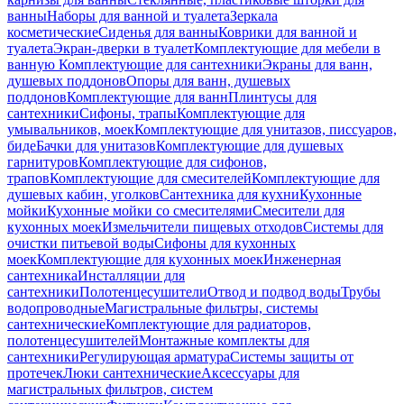
ванны
Наборы для ванной и туалета
Зеркала
косметические
Сиденья для ванны
Коврики для ванной и
туалета
Экран-дверки в туалет
Комплектующие для мебели в
ванную
Комплектующие для сантехники
Экраны для ванн,
душевых поддонов
Опоры для ванн, душевых
поддонов
Комплектующие для ванн
Плинтусы для
сантехники
Сифоны, трапы
Комплектующие для
умывальников, моек
Комплектующие для унитазов, писсуаров,
биде
Бачки для унитазов
Комплектующие для душевых
гарнитуров
Комплектующие для сифонов,
трапов
Комплектующие для смесителей
Комплектующие для
душевых кабин, уголков
Сантехника для кухни
Кухонные
мойки
Кухонные мойки со смесителями
Смесители для
кухонных моек
Измельчители пищевых отходов
Системы для
очистки питьевой воды
Сифоны для кухонных
моек
Комплектующие для кухонных моек
Инженерная
сантехника
Инсталляции для
сантехники
Полотенцесушители
Отвод и подвод воды
Трубы
водопроводные
Магистральные фильтры, системы
сантехнические
Комплектующие для радиаторов,
полотенцесушителей
Монтажные комплекты для
сантехники
Регулирующая арматура
Системы защиты от
протечек
Люки сантехнические
Аксессуары для
магистральных фильтров, систем