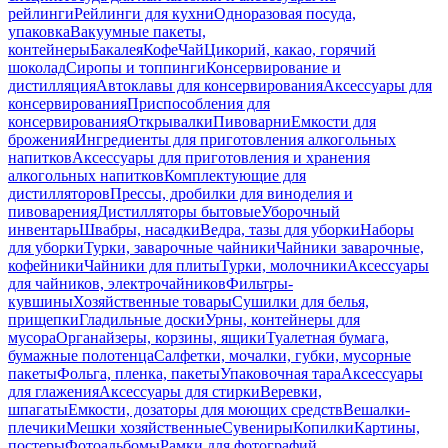
рейлинги
Рейлинги для кухни
Одноразовая посуда,
упаковка
Вакуумные пакеты,
контейнеры
Бакалея
Кофе
Чай
Цикорий, какао, горячий
шоколад
Сиропы и топпинги
Консервирование и
дистилляция
Автоклавы для консервирования
Аксессуары для
консервирования
Приспособления для
консервирования
Открывалки
Пивоварни
Емкости для
брожения
Ингредиенты для приготовления алкогольных
напитков
Аксессуары для приготовления и хранения
алкогольных напитков
Комплектующие для
дистилляторов
Прессы, дробилки для виноделия и
пивоварения
Дистилляторы бытовые
Уборочный
инвентарь
Швабры, насадки
Ведра, тазы для уборки
Наборы
для уборки
Турки, заварочные чайники
Чайники заварочные,
кофейники
Чайники для плиты
Турки, молочники
Аксессуары
для чайников, электрочайников
Фильтры-
кувшины
Хозяйственные товары
Сушилки для белья,
прищепки
Гладильные доски
Урны, контейнеры для
мусора
Органайзеры, корзины, ящики
Туалетная бумага,
бумажные полотенца
Салфетки, мочалки, губки, мусорные
пакеты
Фольга, пленка, пакеты
Упаковочная тара
Аксессуары
для глажения
Аксессуары для стирки
Веревки,
шпагаты
Емкости, дозаторы для моющих средств
Вешалки-
плечики
Мешки хозяйственные
Сувениры
Копилки
Картины,
постеры
Фотоальбомы
Рамки для фотографий,