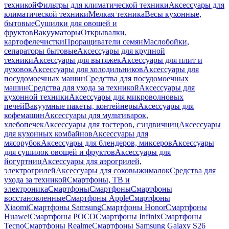
техникой
Фильтры для климатической техники
Аксессуары для
климатической техники
Мелкая техника
Весы кухонные,
бытовые
Сушилки для овощей и
фруктов
Вакууматоры
Открывалки,
картофелечистки
Проращиватели семян
Маслобойки,
сепараторы бытовые
Аксессуары для крупной
техники
Аксессуары для вытяжек
Аксессуары для плит и
духовок
Аксессуары для холодильников
Аксессуары для
посудомоечных машин
Средства для посудомоечных
машин
Средства для ухода за техникой
Аксессуары для
кухонной техники
Аксессуары для микроволновых
печей
Вакуумные пакеты, контейнеры
Аксессуары для
кофемашин
Аксессуары для мультиварок,
хлебопечек
Аксессуары для тостеров, сэндвичниц
Аксессуары
для кухонных комбайнов
Аксессуары для
мясорубок
Аксессуары для блендеров, миксеров
Аксессуары
для сушилок овощей и фруктов
Аксессуары для
йогуртниц
Аксессуары для аэрогрилей,
электрогрилей
Аксессуары для соковыжималок
Средства для
ухода за техникой
Смартфоны, ТВ и
электроника
Смартфоны
Смартфоны
Смартфоны
восстановленные
Смартфоны Apple
Смартфоны
Xiaomi
Смартфоны Samsung
Смартфоны Honor
Смартфоны
Huawei
Смартфоны POCO
Смартфоны Infinix
Смартфоны
Tecno
Смартфоны Realme
Смартфоны Samsung Galaxy S26