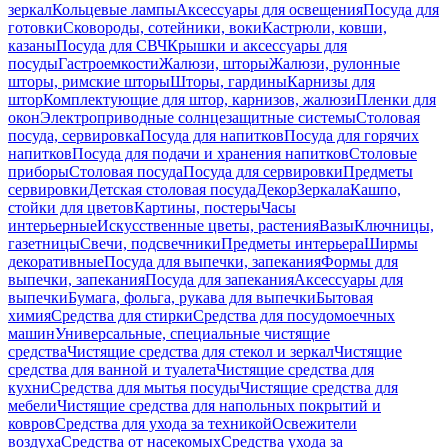
зеркал
Кольцевые лампы
Аксессуары для освещения
Посуда для
готовки
Сковороды, сотейники, воки
Кастрюли, ковши,
казаны
Посуда для СВЧ
Крышки и аксессуары для
посуды
Гастроемкости
Жалюзи, шторы
Жалюзи, рулонные
шторы, римские шторы
Шторы, гардины
Карнизы для
штор
Комплектующие для штор, карнизов, жалюзи
Пленки для
окон
Электроприводные солнцезащитные системы
Столовая
посуда, сервировка
Посуда для напитков
Посуда для горячих
напитков
Посуда для подачи и хранения напитков
Столовые
приборы
Столовая посуда
Посуда для сервировки
Предметы
сервировки
Детская столовая посуда
Декор
Зеркала
Кашпо,
стойки для цветов
Картины, постеры
Часы
интерьерные
Искусственные цветы, растения
Вазы
Ключницы,
газетницы
Свечи, подсвечники
Предметы интерьера
Ширмы
декоративные
Посуда для выпечки, запекания
Формы для
выпечки, запекания
Посуда для запекания
Аксессуары для
выпечки
Бумага, фольга, рукава для выпечки
Бытовая
химия
Средства для стирки
Средства для посудомоечных
машин
Универсальные, специальные чистящие
средства
Чистящие средства для стекол и зеркал
Чистящие
средства для ванной и туалета
Чистящие средства для
кухни
Средства для мытья посуды
Чистящие средства для
мебели
Чистящие средства для напольных покрытий и
ковров
Средства для ухода за техникой
Освежители
воздуха
Средства от насекомых
Средства ухода за