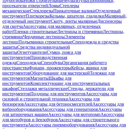
трубогибы
Ножи строительные
Мультитулы
Пробойники,
просекатели отверстий
Ломы
Степлеры
механические
Стеклорезы
Прикаточные валики
Отделочный
инструмент
Плиткорезы
Кельмы, шпатели, гладилки
Малярный,
отделочный инструмент
Скотч, ленты малярные
Диспенсеры
для скотча
Аксессуары для малярных, отделочных
работ
Пленки строительные
Лестницы и стремянки
Лестницы,
стремянки
Чердачные лестницы
Элементы
лестниц
Подъемники строительные
Спецодежда и средства
защиты
Средства индивидуальной
защиты
Огнетушители
Сумки, пояса для
инструментов
Производственная
одежда
Спецодежда
Спецобувь
Организация рабочего
пространства
Фонари, прожекторы
Кейсы, ящики для
инструментов
Оборудование для мастерской
Тележки для
инструментов
Магниты
Шкафы для
инструментов
Комплектующие для инструментальных
шкафов
Стеллажи металлические
Стенды, держатели для
инструментов
Поддоны для инструментов
Аксессуары для
силовой и строительной техники
Аксессуары для
бензорезов
Аксессуары для бетоносмесителей
Аксессуары для
виброоборудования
Аксессуары для генераторов
Аксессуары
для затирочных машин
Аксессуары для мотопомп
Аксессуары
для мотобуров и бензобуров
Аксессуары для строительного
инструмента
Аксессуары пневмооборудования
Аксессуары для