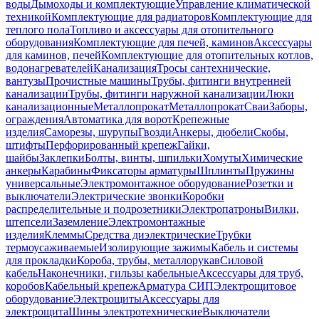
воды
Дымоходы и комплектующие
Управление климатической
техникой
Комплектующие для радиаторов
Комплектующие для
теплого пола
Топливо и аксессуары для отопительного
оборудования
Комплектующие для печей, каминов
Аксессуары
для каминов, печей
Комплектующие для отопительных котлов,
водонагревателей
Канализация
Тросы сантехнические,
вантузы
Прочистные машины
Трубы, фитинги внутренней
канализации
Трубы, фитинги наружной канализации
Люки
канализационные
Металлопрокат
Металлопрокат
Сваи
Заборы,
ограждения
Автоматика для ворот
Крепежные
изделия
Саморезы, шурупы
Гвозди
Анкеры, дюбели
Скобы,
штифты
Перфорированный крепеж
Гайки,
шайбы
Заклепки
Болты, винты, шпильки
Хомуты
Химические
анкеры
Карабины
Фиксаторы арматуры
Шплинты
Пружины
универсальные
Электромонтажное оборудование
Розетки и
выключатели
Электрические звонки
Коробки
распределительные и подрозетники
Электропатроны
Вилки,
штепсели
Заземление
Электромонтажные
изделия
Клеммы
Средства диэлектрические
Трубки
термоусаживаемые
Изолирующие зажимы
Кабель и системы
для прокладки
Короба, трубы, металлорукав
Силовой
кабель
Наконечники, гильзы кабельные
Аксессуары для труб,
коробов
Кабельный крепеж
Арматура СИП
Электрощитовое
оборудование
Электрощиты
Аксессуары для
электрощита
Шины электротехнические
Выключатели