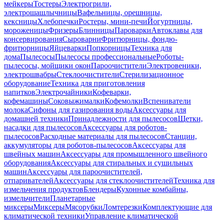
мейкеры
Тостеры
Электрогрили,
электрошашлычницы
Вафельницы, орешницы,
кексницы
Хлебопечки
Ростеры, мини-печи
Йогуртницы,
мороженицы
Фризеры
Блинницы
Пароварки
Автоклавы для
консервирования
Сыроварни
Фритюрницы, фондю-
фритюрницы
Яйцеварки
Попкорницы
Техника для
дома
Пылесосы
Пылесосы профессиональные
Роботы-
пылесосы, мойщики окон
Пароочистители
Электровеники,
электрошвабры
Стеклоочистители
Стерилизационное
оборудование
Техника для приготовления
напитков
Электрочайники
Кофеварки,
кофемашины
Соковыжималки
Кофемолки
Вспениватели
молока
Сифоны для газирования воды
Аксессуары для
домашней техники
Принадлежности для пылесосов
Щетки,
насадки для пылесосов
Аксессуары для роботов-
пылесосов
Расходные материалы для пылесосов
Станции,
аккумуляторы для роботов-пылесосов
Аксессуары для
швейных машин
Аксессуары для промышленного швейного
оборудования
Аксессуары для стиральных и сушильных
машин
Аксессуары для пароочистителей,
отпаривателей
Аксессуары для стеклоочистителей
Техника для
измельчения продуктов
Блендеры
Кухонные комбайны,
измельчители
Планетарные
миксеры
Миксеры
Мясорубки
Ломтерезки
Комплектующие для
климатической техники
Управление климатической