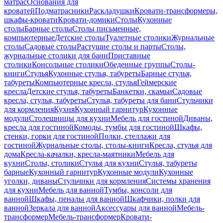
матрас
Основания для
кроватей
Подматрасники
Раскладушки
Кровати-трансформеры,
шкафы-кровати
Кровати-домики
Столы
Кухонные
столы
Барные столы
Столы письменные,
компьютерные
Детские столы
Туалетные столики
Журнальные
столы
Садовые столы
Растущие столы и парты
Столы,
журнальные столики для бани
Приставные
столики
Консольные столики
Обеденные группы
Столы-
книги
Стулья
Кухонные стулья, табуреты
Барные стулья,
табуреты
Компьютерные кресла, стулья
Геймерские
кресла
Детские стулья, табуреты
Банкетки, скамьи
Садовые
кресла, стулья, табуреты
Стулья, табуреты для бани
Стульчики
для кормления
Кухня
Кухонный гарнитур
Кухонные
модули
Столешницы для кухни
Мебель для гостиной
Диваны,
кресла для гостиной
Комоды, тумбы для гостиной
Шкафы,
стенки, горки для гостиной
Полки, стеллажи для
гостиной
Журнальные столы, столы-книги
Кресла, стулья для
дома
Кресла-качалки, кресла-маятники
Мебель для
кухни
Столы, столики
Стулья для кухни
Стулья, табуреты
барные
Кухонный гарнитур
Кухонные модули
Кухонные
уголки, диваны
Стульчики для кормления
Системы хранения
для кухни
Мебель для ванной
Тумбы, консоли для
ванной
Шкафы, пеналы для ванной
Шкафчики, полки для
ванной
Зеркала для ванной
Аксессуары для ванной
Мебель-
трансформер
Мебель-трансформер
Кровати-