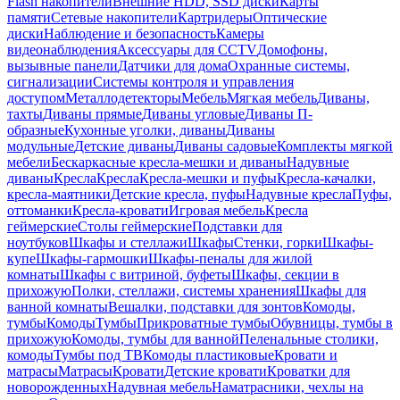
Flash накопители
Внешние HDD, SSD диски
Карты
памяти
Сетевые накопители
Картридеры
Оптические
диски
Наблюдение и безопасность
Камеры
видеонаблюдения
Аксессуары для CCTV
Домофоны,
вызывные панели
Датчики для дома
Охранные системы,
сигнализации
Системы контроля и управления
доступом
Металлодетекторы
Мебель
Мягкая мебель
Диваны,
тахты
Диваны прямые
Диваны угловые
Диваны П-
образные
Кухонные уголки, диваны
Диваны
модульные
Детские диваны
Диваны садовые
Комплекты мягкой
мебели
Бескаркасные кресла-мешки и диваны
Надувные
диваны
Кресла
Кресла
Кресла-мешки и пуфы
Кресла-качалки,
кресла-маятники
Детские кресла, пуфы
Надувные кресла
Пуфы,
оттоманки
Кресла-кровати
Игровая мебель
Кресла
геймерские
Столы геймерские
Подставки для
ноутбуков
Шкафы и стеллажи
Шкафы
Стенки, горки
Шкафы-
купе
Шкафы-гармошки
Шкафы-пеналы для жилой
комнаты
Шкафы с витриной, буфеты
Шкафы, секции в
прихожую
Полки, стеллажи, системы хранения
Шкафы для
ванной комнаты
Вешалки, подставки для зонтов
Комоды,
тумбы
Комоды
Тумбы
Прикроватные тумбы
Обувницы, тумбы в
прихожую
Комоды, тумбы для ванной
Пеленальные столики,
комоды
Тумбы под ТВ
Комоды пластиковые
Кровати и
матрасы
Матрасы
Кровати
Детские кровати
Кроватки для
новорожденных
Надувная мебель
Наматрасники, чехлы на