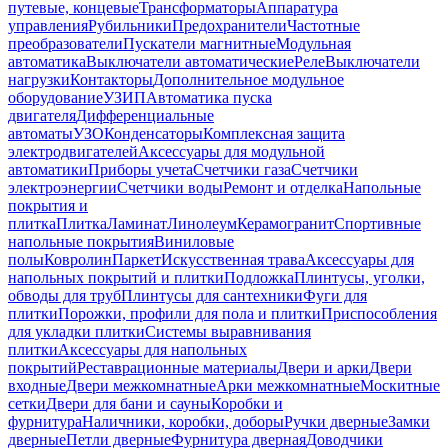
путевые, концевые
Трансформаторы
Аппаратура
управления
Рубильники
Предохранители
Частотные
преобразователи
Пускатели магнитные
Модульная
автоматика
Выключатели автоматические
Реле
Выключатели
нагрузки
Контакторы
Дополнительное модульное
оборудование
УЗИП
Автоматика пуска
двигателя
Дифференциальные
автоматы
УЗО
Конденсаторы
Комплексная защита
электродвигателей
Аксессуары для модульной
автоматики
Приборы учета
Счетчики газа
Счетчики
электроэнергии
Счетчики воды
Ремонт и отделка
Напольные
покрытия и
плитка
Плитка
Ламинат
Линолеум
Керамогранит
Спортивные
напольные покрытия
Виниловые
полы
Ковролин
Паркет
Искусственная трава
Аксессуары для
напольных покрытий и плитки
Подложка
Плинтусы, уголки,
обводы для труб
Плинтусы для сантехники
Фуги для
плитки
Порожки, профили для пола и плитки
Приспособления
для укладки плитки
Системы выравнивания
плитки
Аксессуары для напольных
покрытий
Реставрационные материалы
Двери и арки
Двери
входные
Двери межкомнатные
Арки межкомнатные
Москитные
сетки
Двери для бани и сауны
Коробки и
фурнитура
Наличники, коробки, доборы
Ручки дверные
Замки
дверные
Петли дверные
Фурнитура дверная
Доводчики