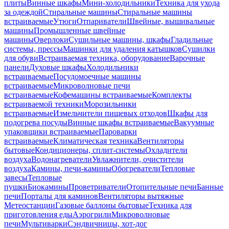
плиты
Винные шкафы
Мини-холодильники
Техника для ухода
за одеждой
Стиральные машины
Стиральные машины
встраиваемые
Утюги
Отпариватели
Швейные, вышивальные
машины
Промышленные швейные
машины
Оверлоки
Сушильные машины, шкафы
Гладильные
системы, прессы
Машинки для удаления катышков
Сушилки
для обуви
Встраиваемая техника, оборудование
Варочные
панели
Духовые шкафы
Холодильники
встраиваемые
Посудомоечные машины
встраиваемые
Микроволновые печи
встраиваемые
Кофемашины встраиваемые
Комплекты
встраиваемой техники
Морозильники
встраиваемые
Измельчители пищевых отходов
Шкафы для
подогрева посуды
Винные шкафы встраиваемые
Вакуумные
упаковщики встраиваемые
Пароварки
встраиваемые
Климатическая техника
Вентиляторы
бытовые
Кондиционеры, сплит-системы
Охладители
воздуха
Водонагреватели
Увлажнители, очистители
воздуха
Камины, печи-камины
Обогреватели
Тепловые
завесы
Тепловые
пушки
Биокамины
Проветриватели
Отопительные печи
Банные
печи
Порталы для каминов
Вентиляторы вытяжные
Метеостанции
Газовые баллоны бытовые
Техника для
приготовления еды
Аэрогрили
Микроволновые
печи
Мультиварки
Сэндвичницы, хот-дог