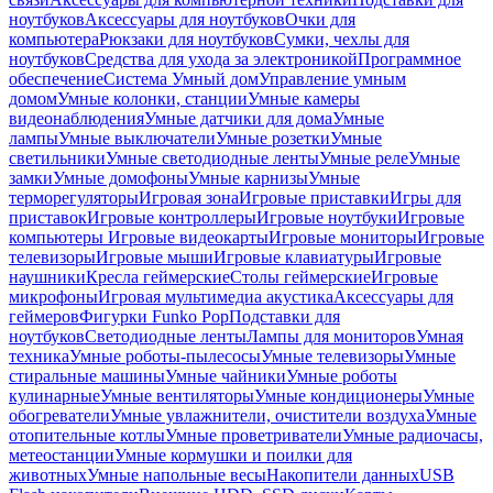
ноутбуков
Аксессуары для ноутбуков
Очки для
компьютера
Рюкзаки для ноутбуков
Сумки, чехлы для
ноутбуков
Средства для ухода за электроникой
Программное
обеспечение
Система Умный дом
Управление умным
домом
Умные колонки, станции
Умные камеры
видеонаблюдения
Умные датчики для дома
Умные
лампы
Умные выключатели
Умные розетки
Умные
светильники
Умные светодиодные ленты
Умные реле
Умные
замки
Умные домофоны
Умные карнизы
Умные
терморегуляторы
Игровая зона
Игровые приставки
Игры для
приставок
Игровые контроллеры
Игровые ноутбуки
Игровые
компьютеры
Игровые видеокарты
Игровые мониторы
Игровые
телевизоры
Игровые мыши
Игровые клавиатуры
Игровые
наушники
Кресла геймерские
Столы геймерские
Игровые
микрофоны
Игровая мультимедиа акустика
Аксессуары для
геймеров
Фигурки Funko Pop
Подставки для
ноутбуков
Светодиодные ленты
Лампы для мониторов
Умная
техника
Умные роботы-пылесосы
Умные телевизоры
Умные
стиральные машины
Умные чайники
Умные роботы
кулинарные
Умные вентиляторы
Умные кондиционеры
Умные
обогреватели
Умные увлажнители, очистители воздуха
Умные
отопительные котлы
Умные проветриватели
Умные радиочасы,
метеостанции
Умные кормушки и поилки для
животных
Умные напольные весы
Накопители данных
USB