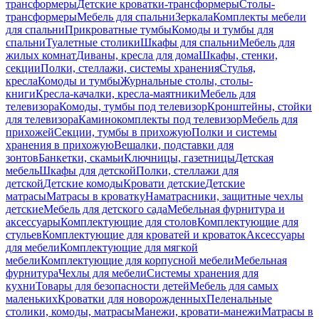
трансформеры
Детские кроватки-трансформеры
Столы-
трансформеры
Мебель для спальни
Зеркала
Комплекты мебели
для спальни
Прикроватные тумбы
Комоды и тумбы для
спальни
Туалетные столики
Шкафы для спальни
Мебель для
жилых комнат
Диваны, кресла для дома
Шкафы, стенки,
секции
Полки, стеллажи, системы хранения
Стулья,
кресла
Комоды и тумбы
Журнальные столы, столы-
книги
Кресла-качалки, кресла-маятники
Мебель для
телевизора
Комоды, тумбы под телевизор
Кронштейны, стойки
для телевизора
Каминокомплекты под телевизор
Мебель для
прихожей
Секции, тумбы в прихожую
Полки и системы
хранения в прихожую
Вешалки, подставки для
зонтов
Банкетки, скамьи
Ключницы, газетницы
Детская
мебель
Шкафы для детской
Полки, стеллажи для
детской
Детские комоды
Кровати детские
Детские
матрасы
Матрасы в кроватку
Наматрасники, защитные чехлы
детские
Мебель для детского сада
Мебельная фурнитура и
аксессуары
Комплектующие для столов
Комплектующие для
стульев
Комплектующие для кроватей и кроваток
Аксессуары
для мебели
Комплектующие для мягкой
мебели
Комплектующие для корпусной мебели
Мебельная
фурнитура
Чехлы для мебели
Системы хранения для
кухни
Товары для безопасности детей
Мебель для самых
маленьких
Кроватки для новорожденных
Пеленальные
столики, комоды, матрасы
Манежи, кровати-манежи
Матрасы в