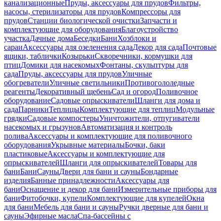
канализационные
Пруды, аксессуары для прудов
Фильтры,
насосы, стерилизаторы для прудов
Компрессоры для
прудов
Станции биологической очистки
Запчасти и
комплектующие для оборудования
Благоустройство
участка
Дачные дома
Беседки
Бани
Хозблоки и
сараи
Аксессуары для озеленения сада
Декор для сада
Почтовые
ящики, таблички
Козырьки
Скворечники, кормушки для
птиц
Домики для насекомых
Фонтаны, скульптуры для
сада
Пруды, аксессуары для прудов
Уличные
обогреватели
Уличные светильники
Противогололедные
реагенты
Декоративный щебень
Сад и огород
Поливочное
оборудование
Садовые опрыскиватели
Шланги для дома и
сада
Парники
Теплицы
Комплектующие для теплиц
Модульные
грядки
Садовые компостеры
Уничтожители, отпугиватели
насекомых и грызунов
Автоматизация и контроль
полива
Аксессуары и комплектующие для поливочного
оборудования
Укрывные материалы
Бочки, баки
пластиковые
Аксессуары и комплектующие для
опрыскивателей
Шланги для опрыскивателей
Товары для
бани
Бани
Сауны
Двери для бани и сауны
Бондарные
изделия
Банные принадлежности
Аксессуары для
бани
Оснащение и декор для бани
Измерительные приборы для
бани
Фитобочки, купели
Комплектующие для купелей
Окна
для бани
Мебель для бани и сауны
Ручки дверные для бани и
сауны
Эфирные масла
Спа-бассейны с