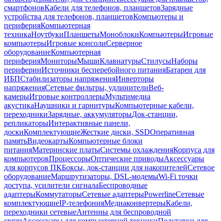
смартфонов
Кабели для телефонов, планшетов
Зарядные
устройства для телефонов, планшетов
Компьютеры и
периферия
Компьютерная
техника
Ноутбуки
Планшеты
Моноблоки
Компьютеры
Игровые
компьютеры
Игровые консоли
Серверное
оборудование
Компьютерная
периферия
Мониторы
Мыши
Клавиатуры
Стилусы
Наборы
периферии
Источники бесперебойного питания
Батареи для
ИБП
Стабилизаторы напряжения
Инверторы
напряжения
Сетевые фильтры, удлинители
Веб-
камеры
Игровые контроллеры
Мультимедиа
акустика
Наушники и гарнитуры
Компьютерные кабели,
переходники
Зарядные, аккумуляторы
Док-станции,
репликаторы
Интерактивные панели,
доски
Комплектующие
Жесткие диски, SSD
Оперативная
память
Видеокарты
Компьютерные блоки
питания
Материнские платы
Системы охлаждения
Корпуса для
компьютеров
Процессоры
Оптические приводы
Аксессуары
для корпусов ПК
Боксы, док-станции для накопителей
Сетевое
оборудование
Маршрутизаторы, DSL-модемы
Wi-Fi точки
доступа, усилители сигнала
Беспроводные
адаптеры
Коммутаторы
Сетевые адаптеры
Powerline
Сетевые
комплектующие
IP-телефония
Медиаконвертеры
Кабели,
переходники сетевые
Антенны для беспроводной
связи
Аксессуары для компьютерной техники
Подставки для