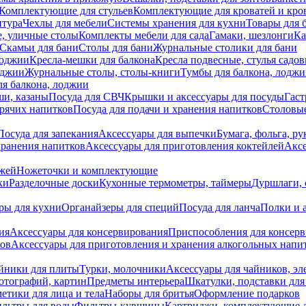
Комплектующие для стульев
Комплектующие для кроватей и кро
итура
Чехлы для мебели
Системы хранения для кухни
Товары для 
, уличные столы
Комплекты мебели для сада
Гамаки, шезлонги
Ка
Скамьи для бани
Столы для бани
Журнальные столики для бани
лоджии
Кресла-мешки для балкона
Кресла подвесные, стулья садо
оджии
Журнальные столы, столы-книги
Тумбы для балкона, лодж
я балкона, лоджии
ши, казаны
Посуда для СВЧ
Крышки и аксессуары для посуды
Гаст
орячих напитков
Посуда для подачи и хранения напитков
Столовы
Посуда для запекания
Аксессуары для выпечки
Бумага, фольга, р
хранения напитков
Аксессуары для приготовления коктейлей
Аксе
ожей
Ножеточки и комплектующие
ки
Разделочные доски
Кухонные термометры, таймеры
Дуршлаги, 
ры для кухни
Органайзеры для специй
Посуда для ланча
Полки и 
ия
Аксессуары для консервирования
Приспособления для консер
ков
Аксессуары для приготовления и хранения алкогольных напи
йники для плиты
Турки, молочники
Аксессуары для чайников, э
отографий, картин
Предметы интерьера
Шкатулки, подставки дл
етики для лица и тела
Наборы для бритья
Оформление подарков
льтры для воды
Фильтры-кувшины
Картриджи, комплектующие д