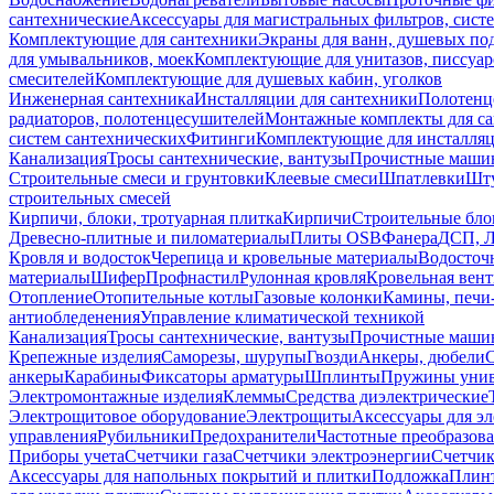
сантехнические
Аксессуары для магистральных фильтров, сист
Комплектующие для сантехники
Экраны для ванн, душевых по
для умывальников, моек
Комплектующие для унитазов, писсуар
смесителей
Комплектующие для душевых кабин, уголков
Инженерная сантехника
Инсталляции для сантехники
Полотенц
радиаторов, полотенцесушителей
Монтажные комплекты для с
систем сантехнических
Фитинги
Комплектующие для инсталля
Канализация
Тросы сантехнические, вантузы
Прочистные маши
Строительные смеси и грунтовки
Клеевые смеси
Шпатлевки
Шту
строительных смесей
Кирпичи, блоки, тротуарная плитка
Кирпичи
Строительные бло
Древесно-плитные и пиломатериалы
Плиты OSB
Фанера
ДСП, 
Кровля и водосток
Черепица и кровельные материалы
Водосточ
материалы
Шифер
Профнастил
Рулонная кровля
Кровельная вен
Отопление
Отопительные котлы
Газовые колонки
Камины, печи
антиобледенения
Управление климатической техникой
Канализация
Тросы сантехнические, вантузы
Прочистные маши
Крепежные изделия
Саморезы, шурупы
Гвозди
Анкеры, дюбели
анкеры
Карабины
Фиксаторы арматуры
Шплинты
Пружины унив
Электромонтажные изделия
Клеммы
Средства диэлектрические
Электрощитовое оборудование
Электрощиты
Аксессуары для э
управления
Рубильники
Предохранители
Частотные преобразов
Приборы учета
Счетчики газа
Счетчики электроэнергии
Счетчи
Аксессуары для напольных покрытий и плитки
Подложка
Плинт