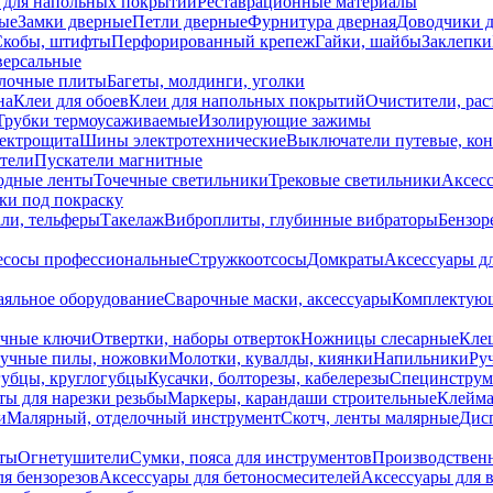
 для напольных покрытий
Реставрационные материалы
ые
Замки дверные
Петли дверные
Фурнитура дверная
Доводчики 
Скобы, штифты
Перфорированный крепеж
Гайки, шайбы
Заклепки
ерсальные
лочные плиты
Багеты, молдинги, уголки
на
Клеи для обоев
Клеи для напольных покрытий
Очистители, рас
Трубки термоусаживаемые
Изолирующие зажимы
лектрощита
Шины электротехнические
Выключатели путевые, ко
атели
Пускатели магнитные
одные ленты
Точечные светильники
Трековые светильники
Аксесс
и под покраску
ли, тельферы
Такелаж
Виброплиты, глубинные вибраторы
Бензор
сосы профессиональные
Стружкоотсосы
Домкраты
Аксессуары д
аяльное оборудование
Сварочные маски, аксессуары
Комплектующ
ечные ключи
Отвертки, наборы отверток
Ножницы слесарные
Кле
учные пилы, ножовки
Молотки, кувалды, киянки
Напильники
Ру
убцы, круглогубцы
Кусачки, болторезы, кабелерезы
Специнструм
ы для нарезки резьбы
Маркеры, карандаши строительные
Клейма
и
Малярный, отделочный инструмент
Скотч, ленты малярные
Дисп
иты
Огнетушители
Сумки, пояса для инструментов
Производствен
я бензорезов
Аксессуары для бетоносмесителей
Аксессуары для 