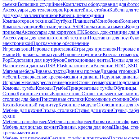
съемки
Вспышки студийные
Комплекты оборудования для фото
Аксессуары для телевизоров
Кронштейны, стойки
Кабели для т
для ухода за электроникой
Кабели, переходники
Компьютерная техника
Ноутбуки
Планшеты
Моноблоки
Компью
Комплектующие
Жесткие диски, SSD
Оперативная память
Видео
приводы
Аксессуары для корпусов ПК
Боксы, док-станции для 
Аксессуары для компьютерной техники
Подставки для ноутбук
электроникой
Программное обеспечение
Игровая зона
Игровые приставки
Игры для приставок
Игровые 
мыши
Игровые клавиатуры
Игровые наушники
Кресла геймерск
Pop
Подставки для ноутбуков
Светодиодные ленты
Лампы для м
Накопители данных
USB Flash накопители
Внешние HDD, SSD 
Мягкая мебель
Диваны, тахты
Диваны прямые
Диваны угловые
Д
мебели
Бескаркасные кресла-мешки и диваны
Надувные диваны
Игровая мебель
Кресла геймерские
Столы геймерские
Подставки
Комоды, тумбы
Комоды
Тумбы
Прикроватные тумбы
Обувницы, 
Столы
Кухонные столы
Барные столы
Столы письменные, комп
столики для бани
Приставные столики
Консольные столики
Обе
Кухня
Кухонный гарнитур
Кухонные модули
Столешницы для к
Мебель для кухни
Столы, столики
Стулья для кухни
Стулья, таб
кухни
Мебель-трансформер
Мебель-трансформер
Кровати-трансформе
Мебель для жилых комнат
Диваны, кресла для дома
Шкафы, стен
кресла-маятники
Мебель для прихожей
Секции, тумбы в прихожую
Полки и сист