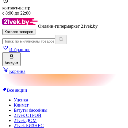
контакт-центр
с
8:00
до
22:00
Онлайн-гипермаркет 21vek.by
Каталог товаров
Избранное
Аккаунт
Корзина
Все акции
Уценка
Климат
Батуты бассейны
21vek СТРОЙ
21vek ДОМ
21vek БИЗНЕС