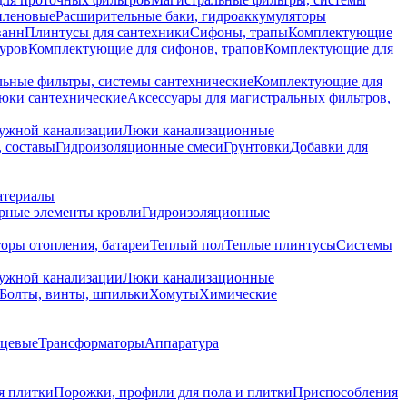
иленовые
Расширительные баки, гидроаккумуляторы
ванн
Плинтусы для сантехники
Сифоны, трапы
Комплектующие
уров
Комплектующие для сифонов, трапов
Комплектующие для
ьные фильтры, системы сантехнические
Комплектующие для
юки сантехнические
Аксессуары для магистральных фильтров,
ружной канализации
Люки канализационные
 составы
Гидроизоляционные смеси
Грунтовки
Добавки для
атериалы
рные элементы кровли
Гидроизоляционные
оры отопления, батареи
Теплый пол
Теплые плинтусы
Системы
ружной канализации
Люки канализационные
Болты, винты, шпильки
Хомуты
Химические
нцевые
Трансформаторы
Аппаратура
я плитки
Порожки, профили для пола и плитки
Приспособления