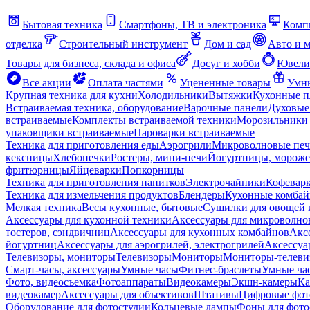
Бытовая техника
Смартфоны, ТВ и электроника
Комп
отделка
Строительный инструмент
Дом и сад
Авто и 
Товары для бизнеса, склада и офиса
Досуг и хобби
Ювели
Все акции
Оплата частями
Уцененные товары
Умны
Крупная техника для кухни
Холодильники
Вытяжки
Кухонные 
Встраиваемая техника, оборудование
Варочные панели
Духовые
встраиваемые
Комплекты встраиваемой техники
Морозильники 
упаковщики встраиваемые
Пароварки встраиваемые
Техника для приготовления еды
Аэрогрили
Микроволновые пе
кексницы
Хлебопечки
Ростеры, мини-печи
Йогуртницы, морож
фритюрницы
Яйцеварки
Попкорницы
Техника для приготовления напитков
Электрочайники
Кофевар
Техника для измельчения продуктов
Блендеры
Кухонные комбай
Мелкая техника
Весы кухонные, бытовые
Сушилки для овощей 
Аксессуары для кухонной техники
Аксессуары для микроволно
тостеров, сэндвичниц
Аксессуары для кухонных комбайнов
Акс
йогуртниц
Аксессуары для аэрогрилей, электрогрилей
Аксессуа
Телевизоры, мониторы
Телевизоры
Мониторы
Мониторы-телеви
Смарт-часы, аксессуары
Умные часы
Фитнес-браслеты
Умные ча
Фото, видеосъемка
Фотоаппараты
Видеокамеры
Экшн-камеры
Ка
видеокамер
Аксессуары для объективов
Штативы
Цифровые фот
Оборудование для фотостудии
Кольцевые лампы
Фоны для фото