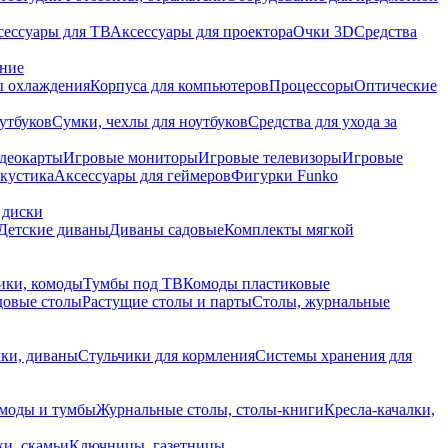
сессуары для ТВ
Аксессуары для проектора
Очки 3D
Средства
ание
 охлаждения
Корпуса для компьютеров
Процессоры
Оптические
утбуков
Сумки, чехлы для ноутбуков
Средства для ухода за
деокарты
Игровые мониторы
Игровые телевизоры
Игровые
акустика
Аксессуары для геймеров
Фигурки Funko
 диски
Детские диваны
Диваны садовые
Комплекты мягкой
ики, комоды
Тумбы под ТВ
Комоды пластиковые
довые столы
Растущие столы и парты
Столы, журнальные
ки, диваны
Стульчики для кормления
Системы хранения для
моды и тумбы
Журнальные столы, столы-книги
Кресла-качалки,
ки, скамьи
Ключницы, газетницы