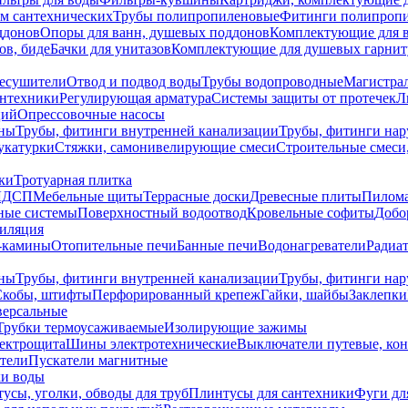
ем сантехнических
Трубы полипропиленовые
Фитинги полипроп
ддонов
Опоры для ванн, душевых поддонов
Комплектующие для 
ов, биде
Бачки для унитазов
Комплектующие для душевых гарнит
есушители
Отвод и подвод воды
Трубы водопроводные
Магистрал
антехники
Регулирующая арматура
Системы защиты от протечек
Л
ций
Опрессовочные насосы
ны
Трубы, фитинги внутренней канализации
Трубы, фитинги на
катурки
Стяжки, самонивелирующие смеси
Строительные смеси,
ки
Тротуарная плитка
ЛДСП
Мебельные щиты
Террасные доски
Древесные плиты
Пилом
ные системы
Поверхностный водоотвод
Кровельные софиты
Добо
тиляция
-камины
Отопительные печи
Банные печи
Водонагреватели
Радиат
ны
Трубы, фитинги внутренней канализации
Трубы, фитинги на
Скобы, штифты
Перфорированный крепеж
Гайки, шайбы
Заклепки
ерсальные
Трубки термоусаживаемые
Изолирующие зажимы
лектрощита
Шины электротехнические
Выключатели путевые, ко
атели
Пускатели магнитные
ки воды
усы, уголки, обводы для труб
Плинтусы для сантехники
Фуги дл