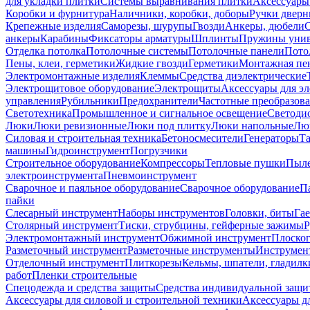
для укладки плитки
Системы выравнивания плитки
Аксессуары
Коробки и фурнитура
Наличники, коробки, доборы
Ручки дверн
Крепежные изделия
Саморезы, шурупы
Гвозди
Анкеры, дюбели
анкеры
Карабины
Фиксаторы арматуры
Шплинты
Пружины унив
Отделка потолка
Потолочные системы
Потолочные панели
Пото
Пены, клеи, герметики
Жидкие гвозди
Герметики
Монтажная пе
Электромонтажные изделия
Клеммы
Средства диэлектрические
Электрощитовое оборудование
Электрощиты
Аксессуары для э
управления
Рубильники
Предохранители
Частотные преобразов
Светотехника
Промышленное и сигнальное освещение
Светоди
Люки
Люки ревизионные
Люки под плитку
Люки напольные
Люк
Силовая и строительная техника
Бетоносмесители
Генераторы
Та
машины
Гидроинструмент
Погрузчики
Строительное оборудование
Компрессоры
Тепловые пушки
Пыле
электроинструмента
Пневмоинструмент
Сварочное и паяльное оборудование
Сварочное оборудование
П
пайки
Слесарный инструмент
Наборы инструментов
Головки, биты
Га
Столярный инструмент
Тиски, струбцины, гейферные зажимы
Р
Электромонтажный инструмент
Обжимной инструмент
Плоског
Разметочный инструмент
Разметочные инструменты
Инструмент
Отделочный инструмент
Плиткорезы
Кельмы, шпатели, гладилк
работ
Пленки строительные
Спецодежда и средства защиты
Средства индивидуальной защ
Аксессуары для силовой и строительной техники
Аксессуары дл