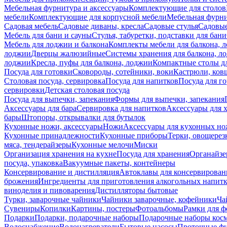
Мебельная фурнитура и аксессуары
Комплектующие для столов
мебели
Комплектующие для корпусной мебели
Мебельная фурн
Садовая мебель
Садовые диваны, кресла
Садовые стулья
Садовые
Мебель для бани и сауны
Стулья, табуретки, подставки для бани
Мебель для лоджии и балкона
Комплекты мебели для балкона, 
лоджии
Дверцы жалюзийные
Системы хранения для балкона, л
лоджии
Кресла, пуфы для балкона, лоджии
Компактные столы дл
Посуда для готовки
Сковороды, сотейники, воки
Кастрюли, ков
Столовая посуда, сервировка
Посуда для напитков
Посуда для г
сервировки
Детская столовая посуда
Посуда для выпечки, запекания
Формы для выпечки, запекания
Аксессуары для бара
Сервировка для напитков
Аксессуары для 
бары
Штопоры, открывалки для бутылок
Кухонные ножи, аксессуары
Ножи
Аксессуары для кухонных н
Кухонные принадлежности
Кухонные приборы
Терки, овощерез
мяса, тендерайзеры
Кухонные мелочи
Миски
Организация хранения на кухне
Посуда для хранения
Органайзе
посуда, упаковка
Вакуумные пакеты, контейнеры
Консервирование и дистилляция
Автоклавы для консервирован
брожения
Ингредиенты для приготовления алкогольных напит
виноделия и пивоварения
Дистилляторы бытовые
Турки, заварочные чайники
Чайники заварочные, кофейники
Ча
Сувениры
Копилки
Картины, постеры
Фотоальбомы
Рамки для ф
Подарки
Подарки, подарочные наборы
Подарочные наборы косм
Водоснабжение
Водонагреватели
Бытовые насосы
Проточные фи