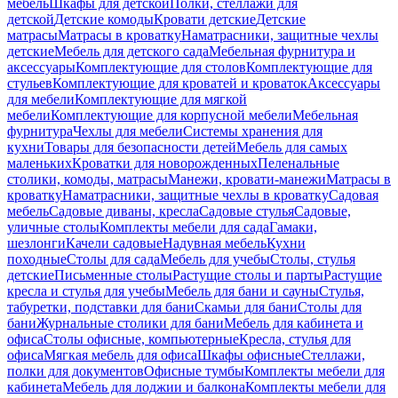
мебель
Шкафы для детской
Полки, стеллажи для
детской
Детские комоды
Кровати детские
Детские
матрасы
Матрасы в кроватку
Наматрасники, защитные чехлы
детские
Мебель для детского сада
Мебельная фурнитура и
аксессуары
Комплектующие для столов
Комплектующие для
стульев
Комплектующие для кроватей и кроваток
Аксессуары
для мебели
Комплектующие для мягкой
мебели
Комплектующие для корпусной мебели
Мебельная
фурнитура
Чехлы для мебели
Системы хранения для
кухни
Товары для безопасности детей
Мебель для самых
маленьких
Кроватки для новорожденных
Пеленальные
столики, комоды, матрасы
Манежи, кровати-манежи
Матрасы в
кроватку
Наматрасники, защитные чехлы в кроватку
Садовая
мебель
Садовые диваны, кресла
Садовые стулья
Садовые,
уличные столы
Комплекты мебели для сада
Гамаки,
шезлонги
Качели садовые
Надувная мебель
Кухни
походные
Столы для сада
Мебель для учебы
Столы, стулья
детские
Письменные столы
Растущие столы и парты
Растущие
кресла и стулья для учебы
Мебель для бани и сауны
Стулья,
табуретки, подставки для бани
Скамьи для бани
Столы для
бани
Журнальные столики для бани
Мебель для кабинета и
офиса
Столы офисные, компьютерные
Кресла, стулья для
офиса
Мягкая мебель для офиса
Шкафы офисные
Стеллажи,
полки для документов
Офисные тумбы
Комплекты мебели для
кабинета
Мебель для лоджии и балкона
Комплекты мебели для