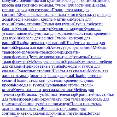
модули
Столешницы для кухни
Мебель для гостиной
Диваны,
кресла для гостиной
Комоды, тумбы для гостиной
Шкафы,
стенки, горки для гостиной
Полки, стеллажи для
гостиной
Журнальные столы, столы-книги
Кресла, стулья для
дома
Кресла-качалки, кресла-маятники
Мебель для
кухни
Столы, столики
Стулья для кухни
Стулья, табуреты
барные
Кухонный гарнитур
Кухонные модули
Кухонные
уголки, диваны
Стульчики для кормления
Системы хранения
для кухни
Мебель для ванной
Тумбы, консоли для
ванной
Шкафы, пеналы для ванной
Шкафчики, полки для
ванной
Зеркала для ванной
Аксессуары для ванной
Мебель-
трансформер
Мебель-трансформер
Кровати-
трансформеры
Детские кроватки-трансформеры
Столы-
трансформеры
Мебель для спальни
Зеркала
Комплекты мебели
для спальни
Прикроватные тумбы
Комоды и тумбы для
спальни
Туалетные столики
Шкафы для спальни
Мебель для
жилых комнат
Диваны, кресла для дома
Шкафы, стенки,
секции
Полки, стеллажи, системы хранения
Стулья,
кресла
Комоды и тумбы
Журнальные столы, столы-
книги
Кресла-качалки, кресла-маятники
Мебель для
телевизора
Комоды, тумбы под телевизор
Кронштейны, стойки
для телевизора
Каминокомплекты под телевизор
Мебель для
прихожей
Секции, тумбы в прихожую
Полки и системы
хранения в прихожую
Вешалки, подставки для
зонтов
Банкетки, скамьи
Ключницы, газетницы
Детская