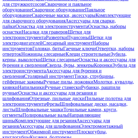
для стружкоотсосов
Сварочное и паяльное
оборудование
Сварочное оборудование
Паяльное
оборудование
Сварочные маски, аксессуары
Комплектующие
для сварочного оборудования
Аксессуары для сварки,
пайки
Оснастка для электроинструмента
Оснастка, наборы
оснастки
Насадки для граверов
Щетки для
электроинструмента
Развертки
Пуансоны
Щетки для
электродвигателей
Слесарный инструмент
Наборы
инструментов
Головки, биты
Гаечные ключи
Отвертки, наборы
отверток
Ножницы слесарные
Клещи строительные
Зубила,
керны, выколотки
Щетки слесарные
Оснастка и аксессуары для
бурения и сверления
Сверла, буры, зенкеры
Коронки
Зубила для
электроинструмента
Аксессуары для бурения и
сверления
Столярный инструмент
Тиски, струбцины,
гейферные зажимы
Ручные пилы, ножовки
Молотки, кувалды,
киянки
Напильники
Ручные стамески
Рубанки, рашпили
ручные
Оснастка и аксессуары для резания и
шлифования
Отрезные, пильные диски
Пильные полотна для
электроинструмента
Фрезы
Шлифовальные диски, насадки,
листы
Шлифовальные чашки
Точильные камни, круги,
сегменты
Полировальные валы
Направляющие
шины
Комплектующие для резания
Аксессуары для
резания
Аксессуары для шлифования
Электромонтажный
инструмент
Обжимной инструмент
Плоскогубцы,
круглогубцы
Кусачки, болторезы,