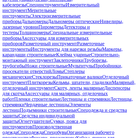
кабелерезы
Специнструменты
Измерительный
инструмент
Мерительные
инструменты
Электроизмерительные
приборы
Дальномеры
Дальномеры оптические
Нивелиры,
лазерные уровни
Пирометры
Детекторы и
тестеры
Толщиномеры
Специальные измерительные
приборы
Аксессуары для измерительных
приборов
Разметочный инструмент
Разметочные
инструменты
Инструменты для нарезки резьбы
Маркеры,
карандаши строительные
Клейма ударные
Строительно-
монтажный инструмент
Заклепочники
Труборезы,
трубогибы
Ножи строительные
Мультитулы
Пробойники,
просекатели отверстий
Ломы
Степлеры
механические
Стеклорезы
Прикаточные валики
Отделочный
инструмент
Плиткорезы
Кельмы, шпатели, гладилки
Малярный,
отделочный инструмент
Скотч, ленты малярные
Диспенсеры
для скотча
Аксессуары для малярных, отделочных
работ
Пленки строительные
Лестницы и стремянки
Лестницы,
стремянки
Чердачные лестницы
Элементы
лестниц
Подъемники строительные
Спецодежда и средства
защиты
Средства индивидуальной
защиты
Огнетушители
Сумки, пояса для
инструментов
Производственная
одежда
Спецодежда
Спецобувь
Организация рабочего
пространства
Фонари, прожекторы
Кейсы, ящики для