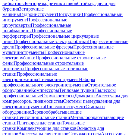
вибраторы
Бензорезы, резчики швов
Стойки, дрели для
бурения
Затирочные
машины
Гидроинструмент
Погрузчики
Профессиональный
инструмент
Профессиональные
шуруповерты
Профессиональные
шлифмашины
Профессиональные
перфораторы
Профессиональные циркулярные
пилы
Профессиональные электролобзики
Профессиональные
дрели
Профессиональные фрезеры
Профессиональные
мультиинструменты
Профессиональные
электрорубанки
Профессиональные строительные
фены
Профессиональные строительные
пистолеты
Профессиональные точильные
станки
Профессиональные
электроножницы
Пневмоинструмент
Наборы
профессионального электроинструмента
Строительное
оборудование
Компрессоры
Тепловые пушки
Пылесосы
профессиональные
Стружкоотсосы
Домкраты
Аксессуары для
компрессоров, пневмосистем
Системы пылеудаления для
электроинструмента
Пневмоинструмент
Станки и
оборудование
Деревообрабатывающие
станки
Ленточнопильные станки
Металлообрабатывающие
станки
Плиткорезные станки
Точильные
станки
Комплектующие для станков
Оснастка для
станков
Аксессуары для станков
Стружкоотсосы
Аксессуары