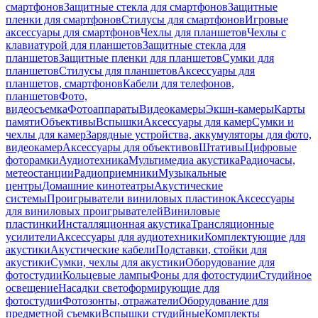
смартфонов
Защитные стекла для смартфонов
Защитные
пленки для смартфонов
Стилусы для смартфонов
Игровые
аксессуары для смартфонов
Чехлы для планшетов
Чехлы с
клавиатурой для планшетов
Защитные стекла для
планшетов
Защитные пленки для планшетов
Сумки для
планшетов
Стилусы для планшетов
Аксессуары для
планшетов, смартфонов
Кабели для телефонов,
планшетов
Фото,
видеосъемка
Фотоаппараты
Видеокамеры
Экшн-камеры
Карты
памяти
Объективы
Вспышки
Аксессуары для камер
Сумки и
чехлы для камер
Зарядные устройства, аккумуляторы для фото,
видеокамер
Аксессуары для объективов
Штативы
Цифровые
фоторамки
Аудиотехника
Мультимедиа акустика
Радиочасы,
метеостанции
Радиоприемники
Музыкальные
центры
Домашние кинотеатры
Акустические
системы
Проигрыватели виниловых пластинок
Аксессуары
для виниловых проигрывателей
Виниловые
пластинки
Инсталляционная акустика
Трансляционные
усилители
Аксессуары для аудиотехники
Комплектующие для
акустики
Акустические кабели
Подставки, стойки для
акустики
Сумки, чехлы для акустики
Оборудование для
фотостудии
Кольцевые лампы
Фоны для фотостудии
Студийное
освещение
Насадки светоформирующие для
фотостудии
Фотозонты, отражатели
Оборудование для
предметной съемки
Вспышки студийные
Комплекты