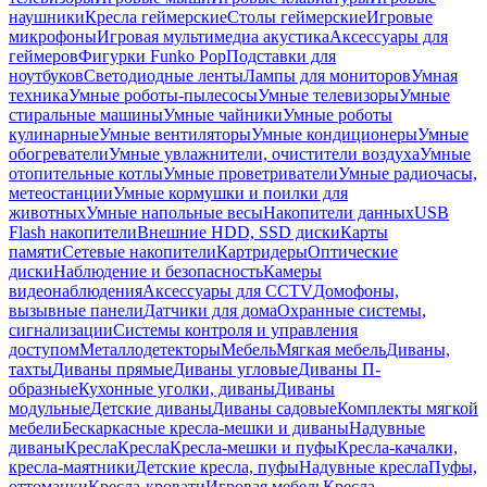
наушники
Кресла геймерские
Столы геймерские
Игровые
микрофоны
Игровая мультимедиа акустика
Аксессуары для
геймеров
Фигурки Funko Pop
Подставки для
ноутбуков
Светодиодные ленты
Лампы для мониторов
Умная
техника
Умные роботы-пылесосы
Умные телевизоры
Умные
стиральные машины
Умные чайники
Умные роботы
кулинарные
Умные вентиляторы
Умные кондиционеры
Умные
обогреватели
Умные увлажнители, очистители воздуха
Умные
отопительные котлы
Умные проветриватели
Умные радиочасы,
метеостанции
Умные кормушки и поилки для
животных
Умные напольные весы
Накопители данных
USB
Flash накопители
Внешние HDD, SSD диски
Карты
памяти
Сетевые накопители
Картридеры
Оптические
диски
Наблюдение и безопасность
Камеры
видеонаблюдения
Аксессуары для CCTV
Домофоны,
вызывные панели
Датчики для дома
Охранные системы,
сигнализации
Системы контроля и управления
доступом
Металлодетекторы
Мебель
Мягкая мебель
Диваны,
тахты
Диваны прямые
Диваны угловые
Диваны П-
образные
Кухонные уголки, диваны
Диваны
модульные
Детские диваны
Диваны садовые
Комплекты мягкой
мебели
Бескаркасные кресла-мешки и диваны
Надувные
диваны
Кресла
Кресла
Кресла-мешки и пуфы
Кресла-качалки,
кресла-маятники
Детские кресла, пуфы
Надувные кресла
Пуфы,
оттоманки
Кресла-кровати
Игровая мебель
Кресла