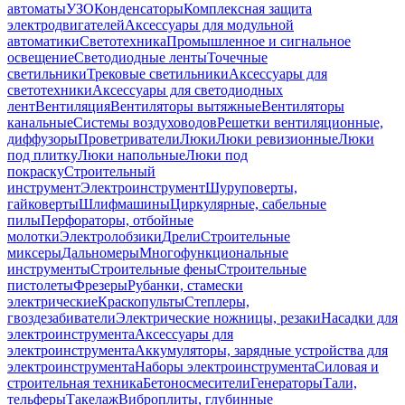
автоматы
УЗО
Конденсаторы
Комплексная защита
электродвигателей
Аксессуары для модульной
автоматики
Светотехника
Промышленное и сигнальное
освещение
Светодиодные ленты
Точечные
светильники
Трековые светильники
Аксессуары для
светотехники
Аксессуары для светодиодных
лент
Вентиляция
Вентиляторы вытяжные
Вентиляторы
канальные
Системы воздуховодов
Решетки вентиляционные,
диффузоры
Проветриватели
Люки
Люки ревизионные
Люки
под плитку
Люки напольные
Люки под
покраску
Строительный
инструмент
Электроинструмент
Шуруповерты,
гайковерты
Шлифмашины
Циркулярные, сабельные
пилы
Перфораторы, отбойные
молотки
Электролобзики
Дрели
Строительные
миксеры
Дальномеры
Многофункциональные
инструменты
Строительные фены
Строительные
пистолеты
Фрезеры
Рубанки, стамески
электрические
Краскопульты
Степлеры,
гвоздезабиватели
Электрические ножницы, резаки
Насадки для
электроинструмента
Аксессуары для
электроинструмента
Аккумуляторы, зарядные устройства для
электроинструмента
Наборы электроинструмента
Силовая и
строительная техника
Бетоносмесители
Генераторы
Тали,
тельферы
Такелаж
Виброплиты, глубинные