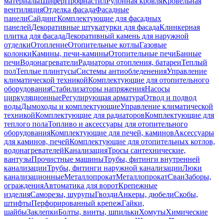
материалы
Шифер
Профнастил
Рулонная кровля
Кровельная
вентиляция
Отделка фасада
Фасадные
панели
Сайдинг
Комплектующие для фасадных
панелей
Декоративные штукатурки для фасада
Клинкерная
плитка для фасада
Декоративный камень для наружной
отделки
Отопление
Отопительные котлы
Газовые
колонки
Камины, печи-камины
Отопительные печи
Банные
печи
Водонагреватели
Радиаторы отопления, батареи
Теплый
пол
Теплые плинтусы
Системы антиобледенения
Управление
климатической техникой
Комплектующие для отопительного
оборудования
Стабилизаторы напряжения
Насосы
циркуляционные
Регулирующая арматура
Отвод и подвод
воды
Дымоходы и комплектующие
Управление климатической
техникой
Комплектующие для радиаторов
Комплектующие для
теплого пола
Топливо и аксессуары для отопительного
оборудования
Комплектующие для печей, каминов
Аксессуары
для каминов, печей
Комплектующие для отопительных котлов,
водонагревателей
Канализация
Тросы сантехнические,
вантузы
Прочистные машины
Трубы, фитинги внутренней
канализации
Трубы, фитинги наружной канализации
Люки
канализационные
Металлопрокат
Металлопрокат
Сваи
Заборы,
ограждения
Автоматика для ворот
Крепежные
изделия
Саморезы, шурупы
Гвозди
Анкеры, дюбели
Скобы,
штифты
Перфорированный крепеж
Гайки,
шайбы
Заклепки
Болты, винты, шпильки
Хомуты
Химические