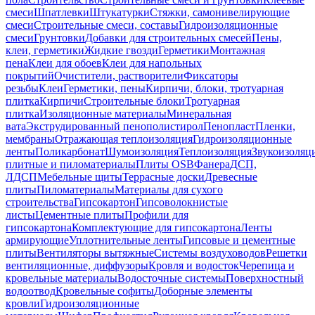
смеси
Шпатлевки
Штукатурки
Стяжки, самонивелирующие
смеси
Строительные смеси, составы
Гидроизоляционные
смеси
Грунтовки
Добавки для строительных смесей
Пены,
клеи, герметики
Жидкие гвозди
Герметики
Монтажная
пена
Клеи для обоев
Клеи для напольных
покрытий
Очистители, растворители
Фиксаторы
резьбы
Клеи
Герметики, пены
Кирпичи, блоки, тротуарная
плитка
Кирпичи
Строительные блоки
Тротуарная
плитка
Изоляционные материалы
Минеральная
вата
Экструдированный пенополистирол
Пенопласт
Пленки,
мембраны
Отражающая теплоизоляция
Гидроизоляционные
ленты
Поликарбонат
Шумоизоляция
Теплоизоляция
Звукоизоляц
плитные и пиломатериалы
Плиты OSB
Фанера
ДСП,
ЛДСП
Мебельные щиты
Террасные доски
Древесные
плиты
Пиломатериалы
Материалы для сухого
строительства
Гипсокартон
Гипсоволокнистые
листы
Цементные плиты
Профили для
гипсокартона
Комплектующие для гипсокартона
Ленты
армирующие
Уплотнительные ленты
Гипсовые и цементные
плиты
Вентиляторы вытяжные
Системы воздуховодов
Решетки
вентиляционные, диффузоры
Кровля и водосток
Черепица и
кровельные материалы
Водосточные системы
Поверхностный
водоотвод
Кровельные софиты
Доборные элементы
кровли
Гидроизоляционные