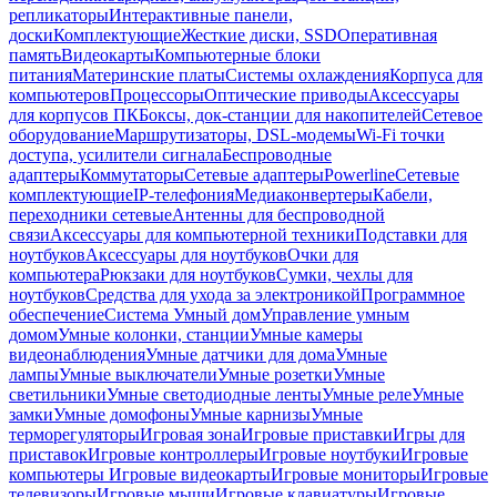
репликаторы
Интерактивные панели,
доски
Комплектующие
Жесткие диски, SSD
Оперативная
память
Видеокарты
Компьютерные блоки
питания
Материнские платы
Системы охлаждения
Корпуса для
компьютеров
Процессоры
Оптические приводы
Аксессуары
для корпусов ПК
Боксы, док-станции для накопителей
Сетевое
оборудование
Маршрутизаторы, DSL-модемы
Wi-Fi точки
доступа, усилители сигнала
Беспроводные
адаптеры
Коммутаторы
Сетевые адаптеры
Powerline
Сетевые
комплектующие
IP-телефония
Медиаконвертеры
Кабели,
переходники сетевые
Антенны для беспроводной
связи
Аксессуары для компьютерной техники
Подставки для
ноутбуков
Аксессуары для ноутбуков
Очки для
компьютера
Рюкзаки для ноутбуков
Сумки, чехлы для
ноутбуков
Средства для ухода за электроникой
Программное
обеспечение
Система Умный дом
Управление умным
домом
Умные колонки, станции
Умные камеры
видеонаблюдения
Умные датчики для дома
Умные
лампы
Умные выключатели
Умные розетки
Умные
светильники
Умные светодиодные ленты
Умные реле
Умные
замки
Умные домофоны
Умные карнизы
Умные
терморегуляторы
Игровая зона
Игровые приставки
Игры для
приставок
Игровые контроллеры
Игровые ноутбуки
Игровые
компьютеры
Игровые видеокарты
Игровые мониторы
Игровые
телевизоры
Игровые мыши
Игровые клавиатуры
Игровые