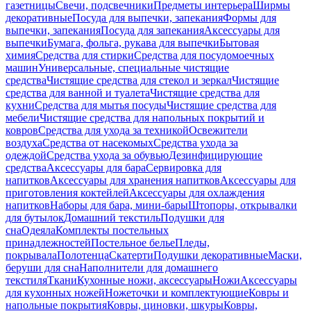
газетницы
Свечи, подсвечники
Предметы интерьера
Ширмы
декоративные
Посуда для выпечки, запекания
Формы для
выпечки, запекания
Посуда для запекания
Аксессуары для
выпечки
Бумага, фольга, рукава для выпечки
Бытовая
химия
Средства для стирки
Средства для посудомоечных
машин
Универсальные, специальные чистящие
средства
Чистящие средства для стекол и зеркал
Чистящие
средства для ванной и туалета
Чистящие средства для
кухни
Средства для мытья посуды
Чистящие средства для
мебели
Чистящие средства для напольных покрытий и
ковров
Средства для ухода за техникой
Освежители
воздуха
Средства от насекомых
Средства ухода за
одеждой
Средства ухода за обувью
Дезинфицирующие
средства
Аксессуары для бара
Сервировка для
напитков
Аксессуары для хранения напитков
Аксессуары для
приготовления коктейлей
Аксессуары для охлаждения
напитков
Наборы для бара, мини-бары
Штопоры, открывалки
для бутылок
Домашний текстиль
Подушки для
сна
Одеяла
Комплекты постельных
принадлежностей
Постельное белье
Пледы,
покрывала
Полотенца
Скатерти
Подушки декоративные
Маски,
беруши для сна
Наполнители для домашнего
текстиля
Ткани
Кухонные ножи, аксессуары
Ножи
Аксессуары
для кухонных ножей
Ножеточки и комплектующие
Ковры и
напольные покрытия
Ковры, циновки, шкуры
Ковры,