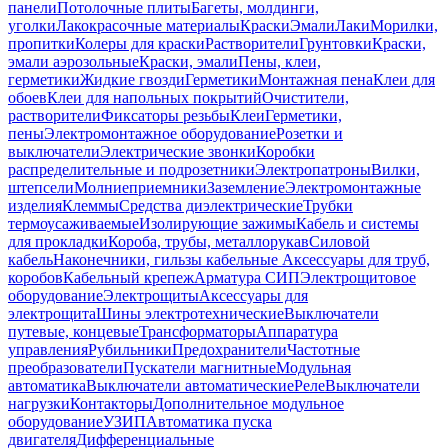
панели
Потолочные плиты
Багеты, молдинги,
уголки
Лакокрасочные материалы
Краски
Эмали
Лаки
Морилки,
пропитки
Колеры для краски
Растворители
Грунтовки
Краски,
эмали аэрозольные
Краски, эмали
Пены, клеи,
герметики
Жидкие гвозди
Герметики
Монтажная пена
Клеи для
обоев
Клеи для напольных покрытий
Очистители,
растворители
Фиксаторы резьбы
Клеи
Герметики,
пены
Электромонтажное оборудование
Розетки и
выключатели
Электрические звонки
Коробки
распределительные и подрозетники
Электропатроны
Вилки,
штепсели
Молниеприемники
Заземление
Электромонтажные
изделия
Клеммы
Средства диэлектрические
Трубки
термоусаживаемые
Изолирующие зажимы
Кабель и системы
для прокладки
Короба, трубы, металлорукав
Силовой
кабель
Наконечники, гильзы кабельные
Аксессуары для труб,
коробов
Кабельный крепеж
Арматура СИП
Электрощитовое
оборудование
Электрощиты
Аксессуары для
электрощита
Шины электротехнические
Выключатели
путевые, концевые
Трансформаторы
Аппаратура
управления
Рубильники
Предохранители
Частотные
преобразователи
Пускатели магнитные
Модульная
автоматика
Выключатели автоматические
Реле
Выключатели
нагрузки
Контакторы
Дополнительное модульное
оборудование
УЗИП
Автоматика пуска
двигателя
Дифференциальные