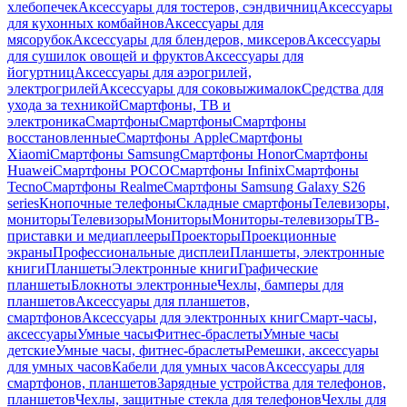
хлебопечек
Аксессуары для тостеров, сэндвичниц
Аксессуары
для кухонных комбайнов
Аксессуары для
мясорубок
Аксессуары для блендеров, миксеров
Аксессуары
для сушилок овощей и фруктов
Аксессуары для
йогуртниц
Аксессуары для аэрогрилей,
электрогрилей
Аксессуары для соковыжималок
Средства для
ухода за техникой
Смартфоны, ТВ и
электроника
Смартфоны
Смартфоны
Смартфоны
восстановленные
Смартфоны Apple
Смартфоны
Xiaomi
Смартфоны Samsung
Смартфоны Honor
Смартфоны
Huawei
Смартфоны POCO
Смартфоны Infinix
Смартфоны
Tecno
Смартфоны Realme
Смартфоны Samsung Galaxy S26
series
Кнопочные телефоны
Складные смартфоны
Телевизоры,
мониторы
Телевизоры
Мониторы
Мониторы-телевизоры
ТВ-
приставки и медиаплееры
Проекторы
Проекционные
экраны
Профессиональные дисплеи
Планшеты, электронные
книги
Планшеты
Электронные книги
Графические
планшеты
Блокноты электронные
Чехлы, бамперы для
планшетов
Аксессуары для планшетов,
смартфонов
Аксессуары для электронных книг
Смарт-часы,
аксессуары
Умные часы
Фитнес-браслеты
Умные часы
детские
Умные часы, фитнес-браслеты
Ремешки, аксессуары
для умных часов
Кабели для умных часов
Аксессуары для
смартфонов, планшетов
Зарядные устройства для телефонов,
планшетов
Чехлы, защитные стекла для телефонов
Чехлы для