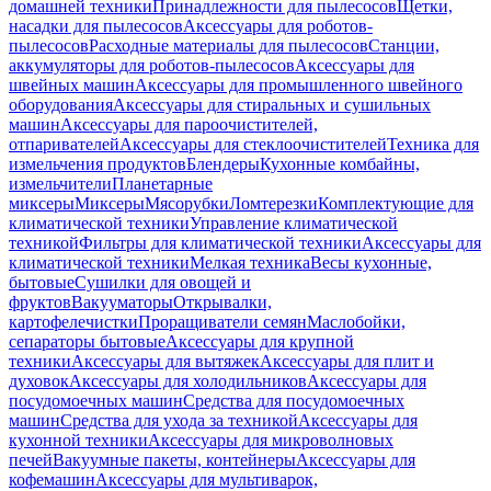
домашней техники
Принадлежности для пылесосов
Щетки,
насадки для пылесосов
Аксессуары для роботов-
пылесосов
Расходные материалы для пылесосов
Станции,
аккумуляторы для роботов-пылесосов
Аксессуары для
швейных машин
Аксессуары для промышленного швейного
оборудования
Аксессуары для стиральных и сушильных
машин
Аксессуары для пароочистителей,
отпаривателей
Аксессуары для стеклоочистителей
Техника для
измельчения продуктов
Блендеры
Кухонные комбайны,
измельчители
Планетарные
миксеры
Миксеры
Мясорубки
Ломтерезки
Комплектующие для
климатической техники
Управление климатической
техникой
Фильтры для климатической техники
Аксессуары для
климатической техники
Мелкая техника
Весы кухонные,
бытовые
Сушилки для овощей и
фруктов
Вакууматоры
Открывалки,
картофелечистки
Проращиватели семян
Маслобойки,
сепараторы бытовые
Аксессуары для крупной
техники
Аксессуары для вытяжек
Аксессуары для плит и
духовок
Аксессуары для холодильников
Аксессуары для
посудомоечных машин
Средства для посудомоечных
машин
Средства для ухода за техникой
Аксессуары для
кухонной техники
Аксессуары для микроволновых
печей
Вакуумные пакеты, контейнеры
Аксессуары для
кофемашин
Аксессуары для мультиварок,