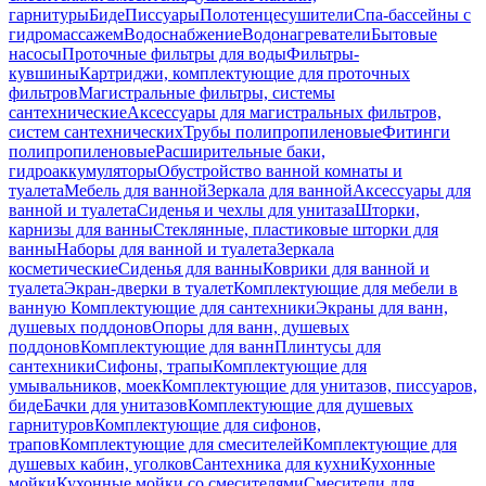
гарнитуры
Биде
Писсуары
Полотенцесушители
Спа-бассейны с
гидромассажем
Водоснабжение
Водонагреватели
Бытовые
насосы
Проточные фильтры для воды
Фильтры-
кувшины
Картриджи, комплектующие для проточных
фильтров
Магистральные фильтры, системы
сантехнические
Аксессуары для магистральных фильтров,
систем сантехнических
Трубы полипропиленовые
Фитинги
полипропиленовые
Расширительные баки,
гидроаккумуляторы
Обустройство ванной комнаты и
туалета
Мебель для ванной
Зеркала для ванной
Аксессуары для
ванной и туалета
Сиденья и чехлы для унитаза
Шторки,
карнизы для ванны
Стеклянные, пластиковые шторки для
ванны
Наборы для ванной и туалета
Зеркала
косметические
Сиденья для ванны
Коврики для ванной и
туалета
Экран-дверки в туалет
Комплектующие для мебели в
ванную
Комплектующие для сантехники
Экраны для ванн,
душевых поддонов
Опоры для ванн, душевых
поддонов
Комплектующие для ванн
Плинтусы для
сантехники
Сифоны, трапы
Комплектующие для
умывальников, моек
Комплектующие для унитазов, писсуаров,
биде
Бачки для унитазов
Комплектующие для душевых
гарнитуров
Комплектующие для сифонов,
трапов
Комплектующие для смесителей
Комплектующие для
душевых кабин, уголков
Сантехника для кухни
Кухонные
мойки
Кухонные мойки со смесителями
Смесители для