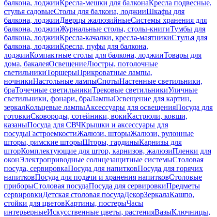
балкона, лоджии
Кресла-мешки для балкона
Кресла подвесные,
стулья садовые
Столы для балкона, лоджии
Шкафы для
балкона, лоджии
Дверцы жалюзийные
Системы хранения для
балкона, лоджии
Журнальные столы, столы-книги
Тумбы для
балкона, лоджии
Кресла-качалки, кресла-маятники
Стулья для
балкона, лоджии
Кресла, пуфы для балкона,
лоджии
Компактные столы для балкона, лоджии
Товары для
дома, бакалея
Освещение
Люстры, потолочные
светильники
Торшеры
Прикроватные лампы,
ночники
Настольные лампы
Споты
Настенные светильники,
бра
Точечные светильники
Трековые светильники
Уличные
светильники, фонари, бра
Лампы
Освещение для картин,
зеркал
Кольцевые лампы
Аксессуары для освещения
Посуда для
готовки
Сковороды, сотейники, воки
Кастрюли, ковши,
казаны
Посуда для СВЧ
Крышки и аксессуары для
посуды
Гастроемкости
Жалюзи, шторы
Жалюзи, рулонные
шторы, римские шторы
Шторы, гардины
Карнизы для
штор
Комплектующие для штор, карнизов, жалюзи
Пленки для
окон
Электроприводные солнцезащитные системы
Столовая
посуда, сервировка
Посуда для напитков
Посуда для горячих
напитков
Посуда для подачи и хранения напитков
Столовые
приборы
Столовая посуда
Посуда для сервировки
Предметы
сервировки
Детская столовая посуда
Декор
Зеркала
Кашпо,
стойки для цветов
Картины, постеры
Часы
интерьерные
Искусственные цветы, растения
Вазы
Ключницы,