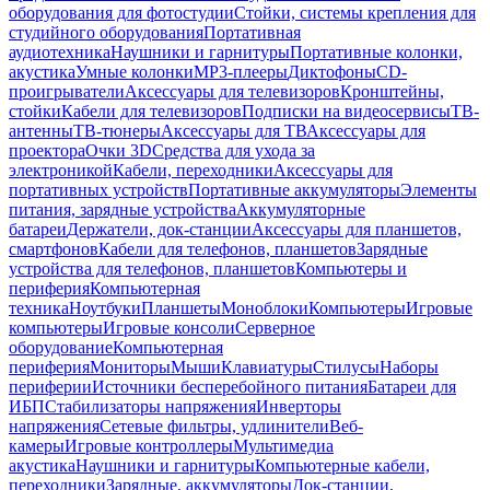
оборудования для фотостудии
Стойки, системы крепления для
студийного оборудования
Портативная
аудиотехника
Наушники и гарнитуры
Портативные колонки,
акустика
Умные колонки
MP3-плееры
Диктофоны
CD-
проигрыватели
Аксессуары для телевизоров
Кронштейны,
стойки
Кабели для телевизоров
Подписки на видеосервисы
ТВ-
антенны
ТВ-тюнеры
Аксессуары для ТВ
Аксессуары для
проектора
Очки 3D
Средства для ухода за
электроникой
Кабели, переходники
Аксессуары для
портативных устройств
Портативные аккумуляторы
Элементы
питания, зарядные устройства
Аккумуляторные
батареи
Держатели, док-станции
Аксессуары для планшетов,
смартфонов
Кабели для телефонов, планшетов
Зарядные
устройства для телефонов, планшетов
Компьютеры и
периферия
Компьютерная
техника
Ноутбуки
Планшеты
Моноблоки
Компьютеры
Игровые
компьютеры
Игровые консоли
Серверное
оборудование
Компьютерная
периферия
Мониторы
Мыши
Клавиатуры
Стилусы
Наборы
периферии
Источники бесперебойного питания
Батареи для
ИБП
Стабилизаторы напряжения
Инверторы
напряжения
Сетевые фильтры, удлинители
Веб-
камеры
Игровые контроллеры
Мультимедиа
акустика
Наушники и гарнитуры
Компьютерные кабели,
переходники
Зарядные, аккумуляторы
Док-станции,