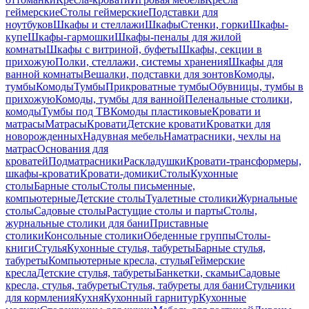
геймерские
Столы геймерские
Подставки для
ноутбуков
Шкафы и стеллажи
Шкафы
Стенки, горки
Шкафы-
купе
Шкафы-гармошки
Шкафы-пеналы для жилой
комнаты
Шкафы с витриной, буфеты
Шкафы, секции в
прихожую
Полки, стеллажи, системы хранения
Шкафы для
ванной комнаты
Вешалки, подставки для зонтов
Комоды,
тумбы
Комоды
Тумбы
Прикроватные тумбы
Обувницы, тумбы в
прихожую
Комоды, тумбы для ванной
Пеленальные столики,
комоды
Тумбы под ТВ
Комоды пластиковые
Кровати и
матрасы
Матрасы
Кровати
Детские кровати
Кроватки для
новорожденных
Надувная мебель
Наматрасники, чехлы на
матрас
Основания для
кроватей
Подматрасники
Раскладушки
Кровати-трансформеры,
шкафы-кровати
Кровати-домики
Столы
Кухонные
столы
Барные столы
Столы письменные,
компьютерные
Детские столы
Туалетные столики
Журнальные
столы
Садовые столы
Растущие столы и парты
Столы,
журнальные столики для бани
Приставные
столики
Консольные столики
Обеденные группы
Столы-
книги
Стулья
Кухонные стулья, табуреты
Барные стулья,
табуреты
Компьютерные кресла, стулья
Геймерские
кресла
Детские стулья, табуреты
Банкетки, скамьи
Садовые
кресла, стулья, табуреты
Стулья, табуреты для бани
Стульчики
для кормления
Кухня
Кухонный гарнитур
Кухонные