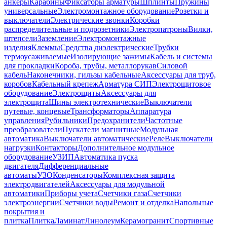
анкеры
Карабины
Фиксаторы арматуры
Шплинты
Пружины
универсальные
Электромонтажное оборудование
Розетки и
выключатели
Электрические звонки
Коробки
распределительные и подрозетники
Электропатроны
Вилки,
штепсели
Заземление
Электромонтажные
изделия
Клеммы
Средства диэлектрические
Трубки
термоусаживаемые
Изолирующие зажимы
Кабель и системы
для прокладки
Короба, трубы, металлорукав
Силовой
кабель
Наконечники, гильзы кабельные
Аксессуары для труб,
коробов
Кабельный крепеж
Арматура СИП
Электрощитовое
оборудование
Электрощиты
Аксессуары для
электрощита
Шины электротехнические
Выключатели
путевые, концевые
Трансформаторы
Аппаратура
управления
Рубильники
Предохранители
Частотные
преобразователи
Пускатели магнитные
Модульная
автоматика
Выключатели автоматические
Реле
Выключатели
нагрузки
Контакторы
Дополнительное модульное
оборудование
УЗИП
Автоматика пуска
двигателя
Дифференциальные
автоматы
УЗО
Конденсаторы
Комплексная защита
электродвигателей
Аксессуары для модульной
автоматики
Приборы учета
Счетчики газа
Счетчики
электроэнергии
Счетчики воды
Ремонт и отделка
Напольные
покрытия и
плитка
Плитка
Ламинат
Линолеум
Керамогранит
Спортивные