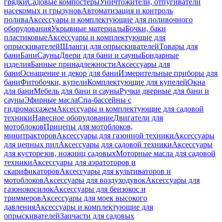
грядки
Садовые компостеры
Уничтожители, отпугиватели
насекомых и грызунов
Автоматизация и контроль
полива
Аксессуары и комплектующие для поливочного
оборудования
Укрывные материалы
Бочки, баки
пластиковые
Аксессуары и комплектующие для
опрыскивателей
Шланги для опрыскивателей
Товары для
бани
Бани
Сауны
Двери для бани и сауны
Бондарные
изделия
Банные принадлежности
Аксессуары для
бани
Оснащение и декор для бани
Измерительные приборы для
бани
Фитобочки, купели
Комплектующие для купелей
Окна
для бани
Мебель для бани и сауны
Ручки дверные для бани и
сауны
Эфирные масла
Спа-бассейны с
гидромассажем
Аксессуары и комплектующие для садовой
техники
Навесное оборудование
Двигатели для
мотоблоков
Прицепы для мотоблоков,
минитракторов
Аксессуары для газонной техники
Аксессуары
для цепных пил
Аксессуары для садовой техники
Аксессуары
для кусторезов, ножниц садовых
Моторные масла для садовой
техники
Аксессуары для аэратоторов и
скарификаторов
Аксессуары для культиваторов и
мотоблоков
Аксессуары для воздуходувок
Аксессуары для
газонокосилок
Аксессуары для бензокос и
триммеров
Аксессуары для моек высокого
давления
Аксессуары и комплектующие для
опрыскивателей
Запчасти для садовых