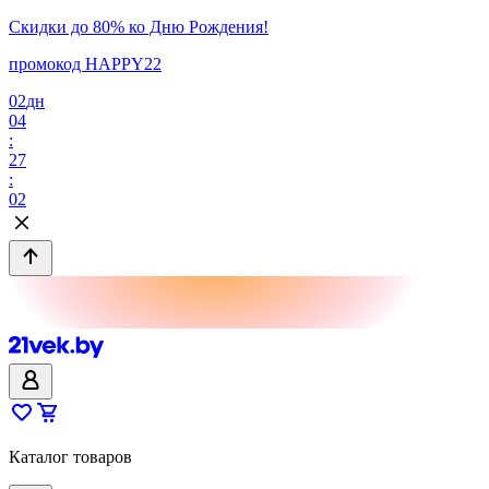
Скидки до 80% ко Дню Рождения!
промокод HAPPY22
02
дн
04
:
27
:
02
Каталог товаров