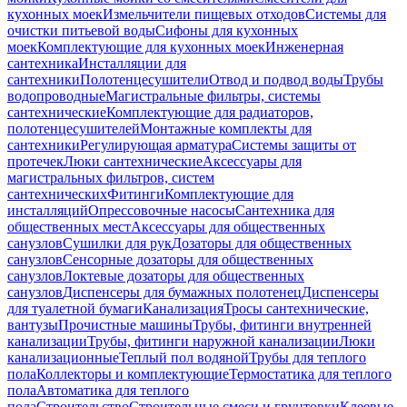
кухонных моек
Измельчители пищевых отходов
Системы для
очистки питьевой воды
Сифоны для кухонных
моек
Комплектующие для кухонных моек
Инженерная
сантехника
Инсталляции для
сантехники
Полотенцесушители
Отвод и подвод воды
Трубы
водопроводные
Магистральные фильтры, системы
сантехнические
Комплектующие для радиаторов,
полотенцесушителей
Монтажные комплекты для
сантехники
Регулирующая арматура
Системы защиты от
протечек
Люки сантехнические
Аксессуары для
магистральных фильтров, систем
сантехнических
Фитинги
Комплектующие для
инсталляций
Опрессовочные насосы
Сантехника для
общественных мест
Аксессуары для общественных
санузлов
Сушилки для рук
Дозаторы для общественных
санузлов
Сенсорные дозаторы для общественных
санузлов
Локтевые дозаторы для общественных
санузлов
Диспенсеры для бумажных полотенец
Диспенсеры
для туалетной бумаги
Канализация
Тросы сантехнические,
вантузы
Прочистные машины
Трубы, фитинги внутренней
канализации
Трубы, фитинги наружной канализации
Люки
канализационные
Теплый пол водяной
Трубы для теплого
пола
Коллекторы и комплектующие
Термостатика для теплого
пола
Автоматика для теплого
пола
Строительство
Строительные смеси и грунтовки
Клеевые