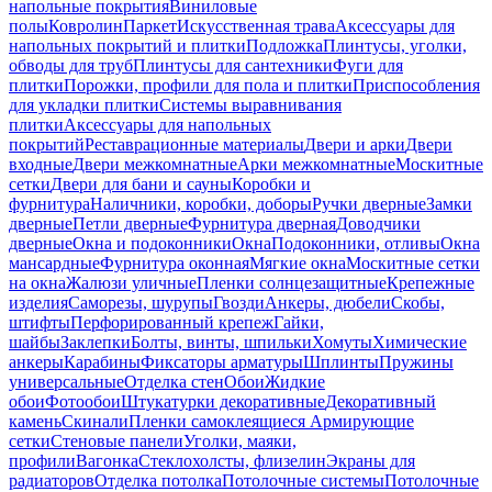
напольные покрытия
Виниловые
полы
Ковролин
Паркет
Искусственная трава
Аксессуары для
напольных покрытий и плитки
Подложка
Плинтусы, уголки,
обводы для труб
Плинтусы для сантехники
Фуги для
плитки
Порожки, профили для пола и плитки
Приспособления
для укладки плитки
Системы выравнивания
плитки
Аксессуары для напольных
покрытий
Реставрационные материалы
Двери и арки
Двери
входные
Двери межкомнатные
Арки межкомнатные
Москитные
сетки
Двери для бани и сауны
Коробки и
фурнитура
Наличники, коробки, доборы
Ручки дверные
Замки
дверные
Петли дверные
Фурнитура дверная
Доводчики
дверные
Окна и подоконники
Окна
Подоконники, отливы
Окна
мансардные
Фурнитура оконная
Мягкие окна
Москитные сетки
на окна
Жалюзи уличные
Пленки солнцезащитные
Крепежные
изделия
Саморезы, шурупы
Гвозди
Анкеры, дюбели
Скобы,
штифты
Перфорированный крепеж
Гайки,
шайбы
Заклепки
Болты, винты, шпильки
Хомуты
Химические
анкеры
Карабины
Фиксаторы арматуры
Шплинты
Пружины
универсальные
Отделка стен
Обои
Жидкие
обои
Фотообои
Штукатурки декоративные
Декоративный
камень
Скинали
Пленки самоклеящиеся
Армирующие
сетки
Стеновые панели
Уголки, маяки,
профили
Вагонка
Стеклохолсты, флизелин
Экраны для
радиаторов
Отделка потолка
Потолочные системы
Потолочные