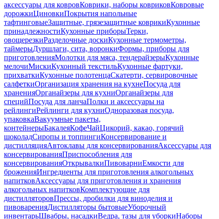
аксессуары для ковров
Коврики, наборы ковриков
Ковровые
дорожки
Циновки
Покрытия напольные
тафтинговые
Защитные, грязезащитные коврики
Кухонные
принадлежности
Кухонные приборы
Терки,
овощерезки
Разделочные доски
Кухонные термометры,
таймеры
Дуршлаги, сита, воронки
Формы, приборы для
приготовления
Молотки для мяса, тендерайзеры
Кухонные
мелочи
Миски
Кухонный текстиль
Кухонные фартуки,
прихватки
Кухонные полотенца
Скатерти, сервировочные
салфетки
Организация хранения на кухне
Посуда для
хранения
Органайзеры для кухни
Органайзеры для
специй
Посуда для ланча
Полки и аксессуары на
рейлинги
Рейлинги для кухни
Одноразовая посуда,
упаковка
Вакуумные пакеты,
контейнеры
Бакалея
Кофе
Чай
Цикорий, какао, горячий
шоколад
Сиропы и топпинги
Консервирование и
дистилляция
Автоклавы для консервирования
Аксессуары для
консервирования
Приспособления для
консервирования
Открывалки
Пивоварни
Емкости для
брожения
Ингредиенты для приготовления алкогольных
напитков
Аксессуары для приготовления и хранения
алкогольных напитков
Комплектующие для
дистилляторов
Прессы, дробилки для виноделия и
пивоварения
Дистилляторы бытовые
Уборочный
инвентарь
Швабры, насадки
Ведра, тазы для уборки
Наборы