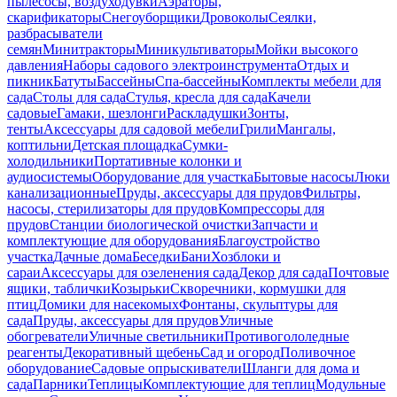
пылесосы, воздуходувки
Аэраторы,
скарификаторы
Снегоуборщики
Дровоколы
Сеялки,
разбрасыватели
семян
Минитракторы
Миникультиваторы
Мойки высокого
давления
Наборы садового электроинструмента
Отдых и
пикник
Батуты
Бассейны
Спа-бассейны
Комплекты мебели для
сада
Столы для сада
Стулья, кресла для сада
Качели
садовые
Гамаки, шезлонги
Раскладушки
Зонты,
тенты
Аксессуары для садовой мебели
Грили
Мангалы,
коптильни
Детская площадка
Сумки-
холодильники
Портативные колонки и
аудиосистемы
Оборудование для участка
Бытовые насосы
Люки
канализационные
Пруды, аксессуары для прудов
Фильтры,
насосы, стерилизаторы для прудов
Компрессоры для
прудов
Станции биологической очистки
Запчасти и
комплектующие для оборудования
Благоустройство
участка
Дачные дома
Беседки
Бани
Хозблоки и
сараи
Аксессуары для озеленения сада
Декор для сада
Почтовые
ящики, таблички
Козырьки
Скворечники, кормушки для
птиц
Домики для насекомых
Фонтаны, скульптуры для
сада
Пруды, аксессуары для прудов
Уличные
обогреватели
Уличные светильники
Противогололедные
реагенты
Декоративный щебень
Сад и огород
Поливочное
оборудование
Садовые опрыскиватели
Шланги для дома и
сада
Парники
Теплицы
Комплектующие для теплиц
Модульные