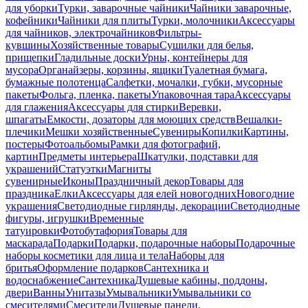
для уборки
Турки, заварочные чайники
Чайники заварочные,
кофейники
Чайники для плиты
Турки, молочники
Аксессуары
для чайников, электрочайников
Фильтры-
кувшины
Хозяйственные товары
Сушилки для белья,
прищепки
Гладильные доски
Урны, контейнеры для
мусора
Органайзеры, корзины, ящики
Туалетная бумага,
бумажные полотенца
Салфетки, мочалки, губки, мусорные
пакеты
Фольга, пленка, пакеты
Упаковочная тара
Аксессуары
для глажения
Аксессуары для стирки
Веревки,
шпагаты
Емкости, дозаторы для моющих средств
Вешалки-
плечики
Мешки хозяйственные
Сувениры
Копилки
Картины,
постеры
Фотоальбомы
Рамки для фотографий,
картин
Предметы интерьера
Шкатулки, подставки для
украшений
Статуэтки
Магниты
сувенирные
Иконы
Праздничный декор
Товары для
праздника
Елки
Аксессуары для елей новогодних
Новогодние
украшения
Светодиодные гирлянды, декорации
Светодиодные
фигуры, игрушки
Временные
татуировки
Фотобутафория
Товары для
маскарада
Подарки
Подарки, подарочные наборы
Подарочные
наборы косметики для лица и тела
Наборы для
бритья
Оформление подарков
Сантехника и
водоснабжение
Сантехника
Душевые кабины, поддоны,
двери
Ванны
Унитазы
Умывальники
Умывальники со
смесителями
Смесители
Душевые панели,