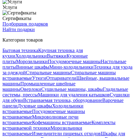
Услуги
Сертификаты
Подборщик подарков
Найти подарки
Категории товаров
Бытовая техника
Крупная техника для
кухни
Холодильники
Вытяжки
Кухонные
плиты
Морозильники
Посудомоечные машины
Настольные
плиты
Винные шкафы
Мини-холодильники
Техника для ухода
за одеждой
Стиральные машины
Стиральные машины
встраиваемые
Утюги
Отпариватели
Швейные, вышивальные
машины
Промышленные швейные
машины
Оверлоки
Сушильные машины, шкафы
Гладильные
системы, прессы
Машинки для удаления катышков
Сушилки
для обуви
Встраиваемая техника, оборудование
Варочные
панели
Духовые шкафы
Холодильники
встраиваемые
Посудомоечные машины
встраиваемые
Микроволновые печи
встраиваемые
Кофемашины встраиваемые
Комплекты
встраиваемой техники
Морозильники
встраиваемые
Измельчители пищевых отходов
Шкафы для