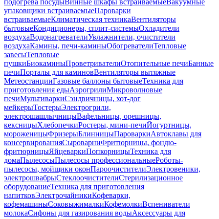
подогрева посуды
Винные шкафы встраиваемые
Вакуумные
упаковщики встраиваемые
Пароварки
встраиваемые
Климатическая техника
Вентиляторы
бытовые
Кондиционеры, сплит-системы
Охладители
воздуха
Водонагреватели
Увлажнители, очистители
воздуха
Камины, печи-камины
Обогреватели
Тепловые
завесы
Тепловые
пушки
Биокамины
Проветриватели
Отопительные печи
Банные
печи
Порталы для каминов
Вентиляторы вытяжные
Метеостанции
Газовые баллоны бытовые
Техника для
приготовления еды
Аэрогрили
Микроволновые
печи
Мультиварки
Сэндвичницы, хот-дог
мейкеры
Тостеры
Электрогрили,
электрошашлычницы
Вафельницы, орешницы,
кексницы
Хлебопечки
Ростеры, мини-печи
Йогуртницы,
мороженицы
Фризеры
Блинницы
Пароварки
Автоклавы для
консервирования
Сыроварни
Фритюрницы, фондю-
фритюрницы
Яйцеварки
Попкорницы
Техника для
дома
Пылесосы
Пылесосы профессиональные
Роботы-
пылесосы, мойщики окон
Пароочистители
Электровеники,
электрошвабры
Стеклоочистители
Стерилизационное
оборудование
Техника для приготовления
напитков
Электрочайники
Кофеварки,
кофемашины
Соковыжималки
Кофемолки
Вспениватели
молока
Сифоны для газирования воды
Аксессуары для