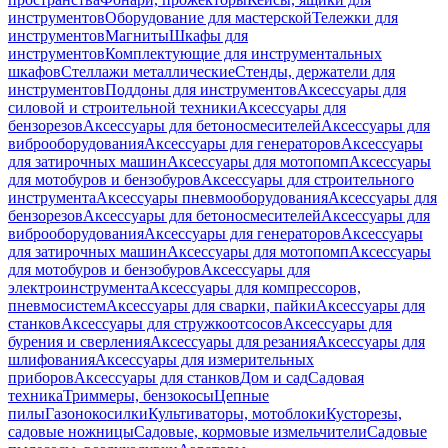
инструментов
Оборудование для мастерской
Тележки для
инструментов
Магниты
Шкафы для
инструментов
Комплектующие для инструментальных
шкафов
Стеллажи металлические
Стенды, держатели для
инструментов
Поддоны для инструментов
Аксессуары для
силовой и строительной техники
Аксессуары для
бензорезов
Аксессуары для бетоносмесителей
Аксессуары для
виброоборудования
Аксессуары для генераторов
Аксессуары
для затирочных машин
Аксессуары для мотопомп
Аксессуары
для мотобуров и бензобуров
Аксессуары для строительного
инструмента
Аксессуары пневмооборудования
Аксессуары для
бензорезов
Аксессуары для бетоносмесителей
Аксессуары для
виброоборудования
Аксессуары для генераторов
Аксессуары
для затирочных машин
Аксессуары для мотопомп
Аксессуары
для мотобуров и бензобуров
Аксессуары для
электроинструмента
Аксессуары для компрессоров,
пневмосистем
Аксессуары для сварки, пайки
Аксессуары для
станков
Аксессуары для стружкоотсосов
Аксессуары для
бурения и сверления
Аксессуары для резания
Аксессуары для
шлифования
Аксессуары для измерительных
приборов
Аксессуары для станков
Дом и сад
Садовая
техника
Триммеры, бензокосы
Цепные
пилы
Газонокосилки
Культиваторы, мотоблоки
Кусторезы,
садовые ножницы
Садовые, кормовые измельчители
Садовые