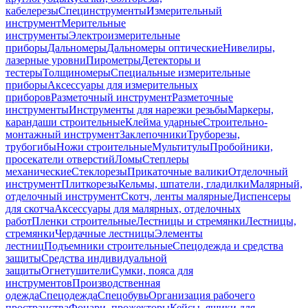
кабелерезы
Специнструменты
Измерительный
инструмент
Мерительные
инструменты
Электроизмерительные
приборы
Дальномеры
Дальномеры оптические
Нивелиры,
лазерные уровни
Пирометры
Детекторы и
тестеры
Толщиномеры
Специальные измерительные
приборы
Аксессуары для измерительных
приборов
Разметочный инструмент
Разметочные
инструменты
Инструменты для нарезки резьбы
Маркеры,
карандаши строительные
Клейма ударные
Строительно-
монтажный инструмент
Заклепочники
Труборезы,
трубогибы
Ножи строительные
Мультитулы
Пробойники,
просекатели отверстий
Ломы
Степлеры
механические
Стеклорезы
Прикаточные валики
Отделочный
инструмент
Плиткорезы
Кельмы, шпатели, гладилки
Малярный,
отделочный инструмент
Скотч, ленты малярные
Диспенсеры
для скотча
Аксессуары для малярных, отделочных
работ
Пленки строительные
Лестницы и стремянки
Лестницы,
стремянки
Чердачные лестницы
Элементы
лестниц
Подъемники строительные
Спецодежда и средства
защиты
Средства индивидуальной
защиты
Огнетушители
Сумки, пояса для
инструментов
Производственная
одежда
Спецодежда
Спецобувь
Организация рабочего
пространства
Фонари, прожекторы
Кейсы, ящики для