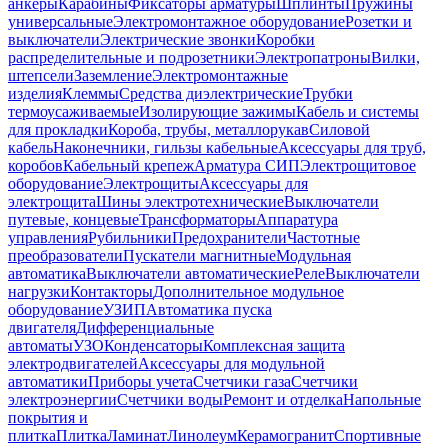
анкеры
Карабины
Фиксаторы арматуры
Шплинты
Пружины
универсальные
Электромонтажное оборудование
Розетки и
выключатели
Электрические звонки
Коробки
распределительные и подрозетники
Электропатроны
Вилки,
штепсели
Заземление
Электромонтажные
изделия
Клеммы
Средства диэлектрические
Трубки
термоусаживаемые
Изолирующие зажимы
Кабель и системы
для прокладки
Короба, трубы, металлорукав
Силовой
кабель
Наконечники, гильзы кабельные
Аксессуары для труб,
коробов
Кабельный крепеж
Арматура СИП
Электрощитовое
оборудование
Электрощиты
Аксессуары для
электрощита
Шины электротехнические
Выключатели
путевые, концевые
Трансформаторы
Аппаратура
управления
Рубильники
Предохранители
Частотные
преобразователи
Пускатели магнитные
Модульная
автоматика
Выключатели автоматические
Реле
Выключатели
нагрузки
Контакторы
Дополнительное модульное
оборудование
УЗИП
Автоматика пуска
двигателя
Дифференциальные
автоматы
УЗО
Конденсаторы
Комплексная защита
электродвигателей
Аксессуары для модульной
автоматики
Приборы учета
Счетчики газа
Счетчики
электроэнергии
Счетчики воды
Ремонт и отделка
Напольные
покрытия и
плитка
Плитка
Ламинат
Линолеум
Керамогранит
Спортивные