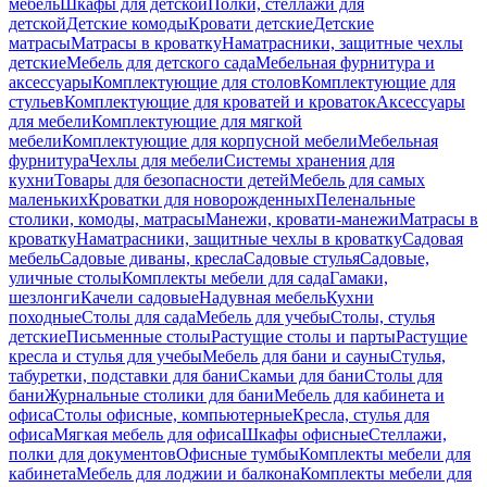
мебель
Шкафы для детской
Полки, стеллажи для
детской
Детские комоды
Кровати детские
Детские
матрасы
Матрасы в кроватку
Наматрасники, защитные чехлы
детские
Мебель для детского сада
Мебельная фурнитура и
аксессуары
Комплектующие для столов
Комплектующие для
стульев
Комплектующие для кроватей и кроваток
Аксессуары
для мебели
Комплектующие для мягкой
мебели
Комплектующие для корпусной мебели
Мебельная
фурнитура
Чехлы для мебели
Системы хранения для
кухни
Товары для безопасности детей
Мебель для самых
маленьких
Кроватки для новорожденных
Пеленальные
столики, комоды, матрасы
Манежи, кровати-манежи
Матрасы в
кроватку
Наматрасники, защитные чехлы в кроватку
Садовая
мебель
Садовые диваны, кресла
Садовые стулья
Садовые,
уличные столы
Комплекты мебели для сада
Гамаки,
шезлонги
Качели садовые
Надувная мебель
Кухни
походные
Столы для сада
Мебель для учебы
Столы, стулья
детские
Письменные столы
Растущие столы и парты
Растущие
кресла и стулья для учебы
Мебель для бани и сауны
Стулья,
табуретки, подставки для бани
Скамьи для бани
Столы для
бани
Журнальные столики для бани
Мебель для кабинета и
офиса
Столы офисные, компьютерные
Кресла, стулья для
офиса
Мягкая мебель для офиса
Шкафы офисные
Стеллажи,
полки для документов
Офисные тумбы
Комплекты мебели для
кабинета
Мебель для лоджии и балкона
Комплекты мебели для