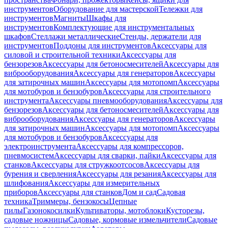
инструментов
Оборудование для мастерской
Тележки для
инструментов
Магниты
Шкафы для
инструментов
Комплектующие для инструментальных
шкафов
Стеллажи металлические
Стенды, держатели для
инструментов
Поддоны для инструментов
Аксессуары для
силовой и строительной техники
Аксессуары для
бензорезов
Аксессуары для бетоносмесителей
Аксессуары для
виброоборудования
Аксессуары для генераторов
Аксессуары
для затирочных машин
Аксессуары для мотопомп
Аксессуары
для мотобуров и бензобуров
Аксессуары для строительного
инструмента
Аксессуары пневмооборудования
Аксессуары для
бензорезов
Аксессуары для бетоносмесителей
Аксессуары для
виброоборудования
Аксессуары для генераторов
Аксессуары
для затирочных машин
Аксессуары для мотопомп
Аксессуары
для мотобуров и бензобуров
Аксессуары для
электроинструмента
Аксессуары для компрессоров,
пневмосистем
Аксессуары для сварки, пайки
Аксессуары для
станков
Аксессуары для стружкоотсосов
Аксессуары для
бурения и сверления
Аксессуары для резания
Аксессуары для
шлифования
Аксессуары для измерительных
приборов
Аксессуары для станков
Дом и сад
Садовая
техника
Триммеры, бензокосы
Цепные
пилы
Газонокосилки
Культиваторы, мотоблоки
Кусторезы,
садовые ножницы
Садовые, кормовые измельчители
Садовые