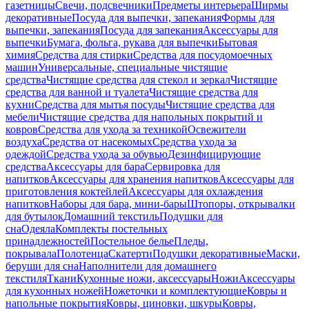
газетницы
Свечи, подсвечники
Предметы интерьера
Ширмы
декоративные
Посуда для выпечки, запекания
Формы для
выпечки, запекания
Посуда для запекания
Аксессуары для
выпечки
Бумага, фольга, рукава для выпечки
Бытовая
химия
Средства для стирки
Средства для посудомоечных
машин
Универсальные, специальные чистящие
средства
Чистящие средства для стекол и зеркал
Чистящие
средства для ванной и туалета
Чистящие средства для
кухни
Средства для мытья посуды
Чистящие средства для
мебели
Чистящие средства для напольных покрытий и
ковров
Средства для ухода за техникой
Освежители
воздуха
Средства от насекомых
Средства ухода за
одеждой
Средства ухода за обувью
Дезинфицирующие
средства
Аксессуары для бара
Сервировка для
напитков
Аксессуары для хранения напитков
Аксессуары для
приготовления коктейлей
Аксессуары для охлаждения
напитков
Наборы для бара, мини-бары
Штопоры, открывалки
для бутылок
Домашний текстиль
Подушки для
сна
Одеяла
Комплекты постельных
принадлежностей
Постельное белье
Пледы,
покрывала
Полотенца
Скатерти
Подушки декоративные
Маски,
беруши для сна
Наполнители для домашнего
текстиля
Ткани
Кухонные ножи, аксессуары
Ножи
Аксессуары
для кухонных ножей
Ножеточки и комплектующие
Ковры и
напольные покрытия
Ковры, циновки, шкуры
Ковры,