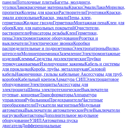
панели
Потолочные плиты
Багеты, молдинги,
уголки
Лакокрасочные материалы
Краски
Эмали
Лаки
Морилки,
пропитки
Колеры для краски
Растворители
Грунтовки
Краски,
эмали аэрозольные
Краски, эмали
Пены, клеи,
герметики
Жидкие гвозди
Герметики
Монтажная пена
Клеи для
обоев
Клеи для напольных покрытий
Очистители,
растворители
Фиксаторы резьбы
Клеи
Герметики,
пены
Электромонтажное оборудование
Розетки и
выключатели
Электрические звонки
Коробки
распределительные и подрозетники
Электропатроны
Вилки,
штепсели
Молниеприемники
Заземление
Электромонтажные
изделия
Клеммы
Средства диэлектрические
Трубки
термоусаживаемые
Изолирующие зажимы
Кабель и системы
для прокладки
Короба, трубы, металлорукав
Силовой
кабель
Наконечники, гильзы кабельные
Аксессуары для труб,
коробов
Кабельный крепеж
Арматура СИП
Электрощитовое
оборудование
Электрощиты
Аксессуары для
электрощита
Шины электротехнические
Выключатели
путевые, концевые
Трансформаторы
Аппаратура
управления
Рубильники
Предохранители
Частотные
преобразователи
Пускатели магнитные
Модульная
автоматика
Выключатели автоматические
Реле
Выключатели
нагрузки
Контакторы
Дополнительное модульное
оборудование
УЗИП
Автоматика пуска
двигателя
Дифференциальные