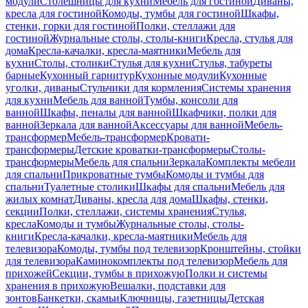
модули
Столешницы для кухни
Мебель для гостиной
Диваны,
кресла для гостиной
Комоды, тумбы для гостиной
Шкафы,
стенки, горки для гостиной
Полки, стеллажи для
гостиной
Журнальные столы, столы-книги
Кресла, стулья для
дома
Кресла-качалки, кресла-маятники
Мебель для
кухни
Столы, столики
Стулья для кухни
Стулья, табуреты
барные
Кухонный гарнитур
Кухонные модули
Кухонные
уголки, диваны
Стульчики для кормления
Системы хранения
для кухни
Мебель для ванной
Тумбы, консоли для
ванной
Шкафы, пеналы для ванной
Шкафчики, полки для
ванной
Зеркала для ванной
Аксессуары для ванной
Мебель-
трансформер
Мебель-трансформер
Кровати-
трансформеры
Детские кроватки-трансформеры
Столы-
трансформеры
Мебель для спальни
Зеркала
Комплекты мебели
для спальни
Прикроватные тумбы
Комоды и тумбы для
спальни
Туалетные столики
Шкафы для спальни
Мебель для
жилых комнат
Диваны, кресла для дома
Шкафы, стенки,
секции
Полки, стеллажи, системы хранения
Стулья,
кресла
Комоды и тумбы
Журнальные столы, столы-
книги
Кресла-качалки, кресла-маятники
Мебель для
телевизора
Комоды, тумбы под телевизор
Кронштейны, стойки
для телевизора
Каминокомплекты под телевизор
Мебель для
прихожей
Секции, тумбы в прихожую
Полки и системы
хранения в прихожую
Вешалки, подставки для
зонтов
Банкетки, скамьи
Ключницы, газетницы
Детская