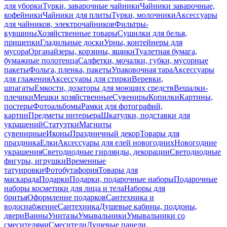
для уборки
Турки, заварочные чайники
Чайники заварочные,
кофейники
Чайники для плиты
Турки, молочники
Аксессуары
для чайников, электрочайников
Фильтры-
кувшины
Хозяйственные товары
Сушилки для белья,
прищепки
Гладильные доски
Урны, контейнеры для
мусора
Органайзеры, корзины, ящики
Туалетная бумага,
бумажные полотенца
Салфетки, мочалки, губки, мусорные
пакеты
Фольга, пленка, пакеты
Упаковочная тара
Аксессуары
для глажения
Аксессуары для стирки
Веревки,
шпагаты
Емкости, дозаторы для моющих средств
Вешалки-
плечики
Мешки хозяйственные
Сувениры
Копилки
Картины,
постеры
Фотоальбомы
Рамки для фотографий,
картин
Предметы интерьера
Шкатулки, подставки для
украшений
Статуэтки
Магниты
сувенирные
Иконы
Праздничный декор
Товары для
праздника
Елки
Аксессуары для елей новогодних
Новогодние
украшения
Светодиодные гирлянды, декорации
Светодиодные
фигуры, игрушки
Временные
татуировки
Фотобутафория
Товары для
маскарада
Подарки
Подарки, подарочные наборы
Подарочные
наборы косметики для лица и тела
Наборы для
бритья
Оформление подарков
Сантехника и
водоснабжение
Сантехника
Душевые кабины, поддоны,
двери
Ванны
Унитазы
Умывальники
Умывальники со
смесителями
Смесители
Душевые панели,