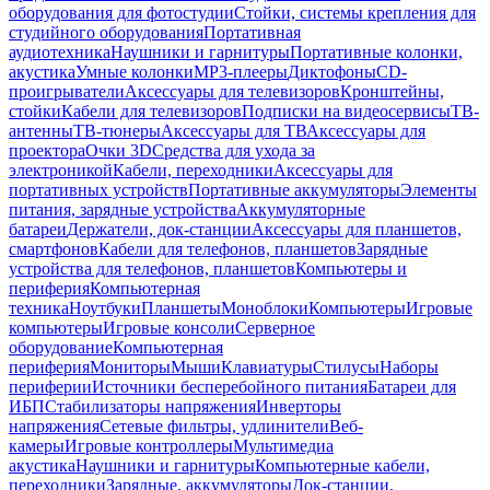
оборудования для фотостудии
Стойки, системы крепления для
студийного оборудования
Портативная
аудиотехника
Наушники и гарнитуры
Портативные колонки,
акустика
Умные колонки
MP3-плееры
Диктофоны
CD-
проигрыватели
Аксессуары для телевизоров
Кронштейны,
стойки
Кабели для телевизоров
Подписки на видеосервисы
ТВ-
антенны
ТВ-тюнеры
Аксессуары для ТВ
Аксессуары для
проектора
Очки 3D
Средства для ухода за
электроникой
Кабели, переходники
Аксессуары для
портативных устройств
Портативные аккумуляторы
Элементы
питания, зарядные устройства
Аккумуляторные
батареи
Держатели, док-станции
Аксессуары для планшетов,
смартфонов
Кабели для телефонов, планшетов
Зарядные
устройства для телефонов, планшетов
Компьютеры и
периферия
Компьютерная
техника
Ноутбуки
Планшеты
Моноблоки
Компьютеры
Игровые
компьютеры
Игровые консоли
Серверное
оборудование
Компьютерная
периферия
Мониторы
Мыши
Клавиатуры
Стилусы
Наборы
периферии
Источники бесперебойного питания
Батареи для
ИБП
Стабилизаторы напряжения
Инверторы
напряжения
Сетевые фильтры, удлинители
Веб-
камеры
Игровые контроллеры
Мультимедиа
акустика
Наушники и гарнитуры
Компьютерные кабели,
переходники
Зарядные, аккумуляторы
Док-станции,