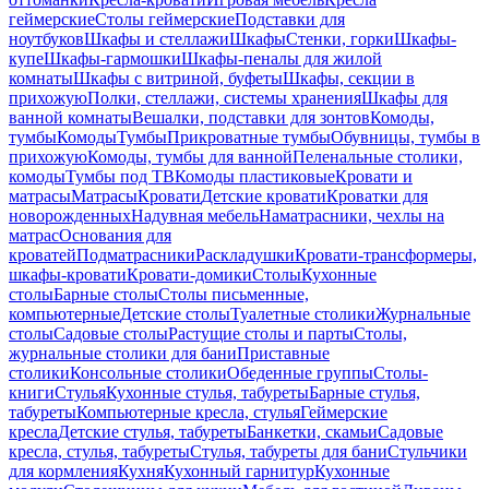
геймерские
Столы геймерские
Подставки для
ноутбуков
Шкафы и стеллажи
Шкафы
Стенки, горки
Шкафы-
купе
Шкафы-гармошки
Шкафы-пеналы для жилой
комнаты
Шкафы с витриной, буфеты
Шкафы, секции в
прихожую
Полки, стеллажи, системы хранения
Шкафы для
ванной комнаты
Вешалки, подставки для зонтов
Комоды,
тумбы
Комоды
Тумбы
Прикроватные тумбы
Обувницы, тумбы в
прихожую
Комоды, тумбы для ванной
Пеленальные столики,
комоды
Тумбы под ТВ
Комоды пластиковые
Кровати и
матрасы
Матрасы
Кровати
Детские кровати
Кроватки для
новорожденных
Надувная мебель
Наматрасники, чехлы на
матрас
Основания для
кроватей
Подматрасники
Раскладушки
Кровати-трансформеры,
шкафы-кровати
Кровати-домики
Столы
Кухонные
столы
Барные столы
Столы письменные,
компьютерные
Детские столы
Туалетные столики
Журнальные
столы
Садовые столы
Растущие столы и парты
Столы,
журнальные столики для бани
Приставные
столики
Консольные столики
Обеденные группы
Столы-
книги
Стулья
Кухонные стулья, табуреты
Барные стулья,
табуреты
Компьютерные кресла, стулья
Геймерские
кресла
Детские стулья, табуреты
Банкетки, скамьи
Садовые
кресла, стулья, табуреты
Стулья, табуреты для бани
Стульчики
для кормления
Кухня
Кухонный гарнитур
Кухонные