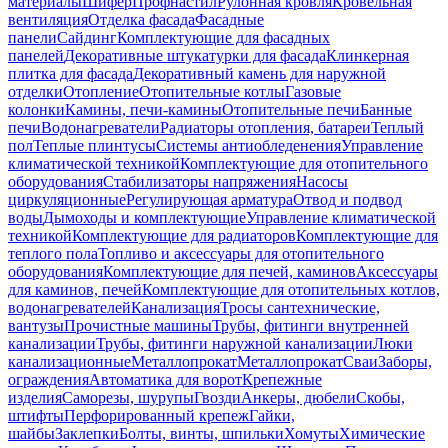
материалы
Шифер
Профнастил
Рулонная кровля
Кровельная
вентиляция
Отделка фасада
Фасадные
панели
Сайдинг
Комплектующие для фасадных
панелей
Декоративные штукатурки для фасада
Клинкерная
плитка для фасада
Декоративный камень для наружной
отделки
Отопление
Отопительные котлы
Газовые
колонки
Камины, печи-камины
Отопительные печи
Банные
печи
Водонагреватели
Радиаторы отопления, батареи
Теплый
пол
Теплые плинтусы
Системы антиобледенения
Управление
климатической техникой
Комплектующие для отопительного
оборудования
Стабилизаторы напряжения
Насосы
циркуляционные
Регулирующая арматура
Отвод и подвод
воды
Дымоходы и комплектующие
Управление климатической
техникой
Комплектующие для радиаторов
Комплектующие для
теплого пола
Топливо и аксессуары для отопительного
оборудования
Комплектующие для печей, каминов
Аксессуары
для каминов, печей
Комплектующие для отопительных котлов,
водонагревателей
Канализация
Тросы сантехнические,
вантузы
Прочистные машины
Трубы, фитинги внутренней
канализации
Трубы, фитинги наружной канализации
Люки
канализационные
Металлопрокат
Металлопрокат
Сваи
Заборы,
ограждения
Автоматика для ворот
Крепежные
изделия
Саморезы, шурупы
Гвозди
Анкеры, дюбели
Скобы,
штифты
Перфорированный крепеж
Гайки,
шайбы
Заклепки
Болты, винты, шпильки
Хомуты
Химические