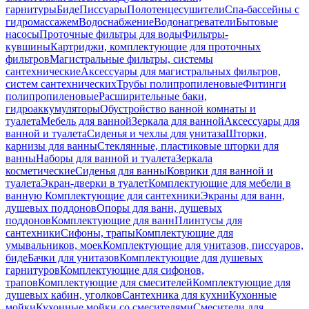
гарнитуры
Биде
Писсуары
Полотенцесушители
Спа-бассейны с
гидромассажем
Водоснабжение
Водонагреватели
Бытовые
насосы
Проточные фильтры для воды
Фильтры-
кувшины
Картриджи, комплектующие для проточных
фильтров
Магистральные фильтры, системы
сантехнические
Аксессуары для магистральных фильтров,
систем сантехнических
Трубы полипропиленовые
Фитинги
полипропиленовые
Расширительные баки,
гидроаккумуляторы
Обустройство ванной комнаты и
туалета
Мебель для ванной
Зеркала для ванной
Аксессуары для
ванной и туалета
Сиденья и чехлы для унитаза
Шторки,
карнизы для ванны
Стеклянные, пластиковые шторки для
ванны
Наборы для ванной и туалета
Зеркала
косметические
Сиденья для ванны
Коврики для ванной и
туалета
Экран-дверки в туалет
Комплектующие для мебели в
ванную
Комплектующие для сантехники
Экраны для ванн,
душевых поддонов
Опоры для ванн, душевых
поддонов
Комплектующие для ванн
Плинтусы для
сантехники
Сифоны, трапы
Комплектующие для
умывальников, моек
Комплектующие для унитазов, писсуаров,
биде
Бачки для унитазов
Комплектующие для душевых
гарнитуров
Комплектующие для сифонов,
трапов
Комплектующие для смесителей
Комплектующие для
душевых кабин, уголков
Сантехника для кухни
Кухонные
мойки
Кухонные мойки со смесителями
Смесители для