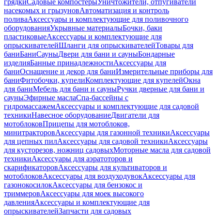
грядки
Садовые компостеры
Уничтожители, отпугиватели
насекомых и грызунов
Автоматизация и контроль
полива
Аксессуары и комплектующие для поливочного
оборудования
Укрывные материалы
Бочки, баки
пластиковые
Аксессуары и комплектующие для
опрыскивателей
Шланги для опрыскивателей
Товары для
бани
Бани
Сауны
Двери для бани и сауны
Бондарные
изделия
Банные принадлежности
Аксессуары для
бани
Оснащение и декор для бани
Измерительные приборы для
бани
Фитобочки, купели
Комплектующие для купелей
Окна
для бани
Мебель для бани и сауны
Ручки дверные для бани и
сауны
Эфирные масла
Спа-бассейны с
гидромассажем
Аксессуары и комплектующие для садовой
техники
Навесное оборудование
Двигатели для
мотоблоков
Прицепы для мотоблоков,
минитракторов
Аксессуары для газонной техники
Аксессуары
для цепных пил
Аксессуары для садовой техники
Аксессуары
для кусторезов, ножниц садовых
Моторные масла для садовой
техники
Аксессуары для аэратоторов и
скарификаторов
Аксессуары для культиваторов и
мотоблоков
Аксессуары для воздуходувок
Аксессуары для
газонокосилок
Аксессуары для бензокос и
триммеров
Аксессуары для моек высокого
давления
Аксессуары и комплектующие для
опрыскивателей
Запчасти для садовых