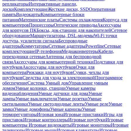
репликаторы
Интерактивные панели,
доски
Комплектующие
Жесткие диски, SSD
Оперативная
память
Видеокарты
Компьютерные блоки
питания
Материнские платы
Системы охлаждения
Корпуса для
компьютеров
Процессоры
Оптические приводы
Аксессуары
для корпусов ПК
Боксы, док-станции для накопителей
Сетевое
оборудование
Маршрутизаторы, DSL-модемы
Wi-Fi точки
доступа, усилители сигнала
Беспроводные
адаптеры
Коммутаторы
Сетевые адаптеры
Powerline
Сетевые
комплектующие
IP-телефония
Медиаконвертеры
Кабели,
переходники сетевые
Антенны для беспроводной
связи
Аксессуары для компьютерной техники
Подставки для
ноутбуков
Аксессуары для ноутбуков
Очки для
компьютера
Рюкзаки для ноутбуков
Сумки, чехлы для
ноутбуков
Средства для ухода за электроникой
Программное
обеспечение
Система Умный дом
Управление умным
домом
Умные колонки, станции
Умные камеры
видеонаблюдения
Умные датчики для дома
Умные
лампы
Умные выключатели
Умные розетки
Умные
светильники
Умные светодиодные ленты
Умные реле
Умные
замки
Умные домофоны
Умные карнизы
Умные
терморегуляторы
Игровая зона
Игровые приставки
Игры для
приставок
Игровые контроллеры
Игровые ноутбуки
Игровые
компьютеры
Игровые видеокарты
Игровые мониторы
Игровые
телевизоры
Игровые мыши
Игровые клавиатуры
Игровые