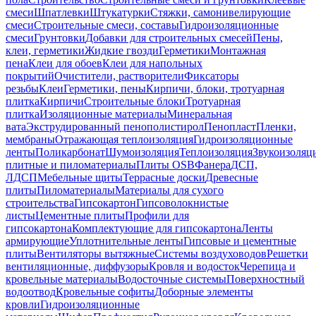
смеси
Шпатлевки
Штукатурки
Стяжки, самонивелирующие
смеси
Строительные смеси, составы
Гидроизоляционные
смеси
Грунтовки
Добавки для строительных смесей
Пены,
клеи, герметики
Жидкие гвозди
Герметики
Монтажная
пена
Клеи для обоев
Клеи для напольных
покрытий
Очистители, растворители
Фиксаторы
резьбы
Клеи
Герметики, пены
Кирпичи, блоки, тротуарная
плитка
Кирпичи
Строительные блоки
Тротуарная
плитка
Изоляционные материалы
Минеральная
вата
Экструдированный пенополистирол
Пенопласт
Пленки,
мембраны
Отражающая теплоизоляция
Гидроизоляционные
ленты
Поликарбонат
Шумоизоляция
Теплоизоляция
Звукоизоляц
плитные и пиломатериалы
Плиты OSB
Фанера
ДСП,
ЛДСП
Мебельные щиты
Террасные доски
Древесные
плиты
Пиломатериалы
Материалы для сухого
строительства
Гипсокартон
Гипсоволокнистые
листы
Цементные плиты
Профили для
гипсокартона
Комплектующие для гипсокартона
Ленты
армирующие
Уплотнительные ленты
Гипсовые и цементные
плиты
Вентиляторы вытяжные
Системы воздуховодов
Решетки
вентиляционные, диффузоры
Кровля и водосток
Черепица и
кровельные материалы
Водосточные системы
Поверхностный
водоотвод
Кровельные софиты
Доборные элементы
кровли
Гидроизоляционные