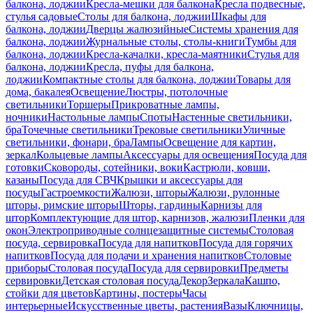
балкона, лоджии
Кресла-мешки для балкона
Кресла подвесные,
стулья садовые
Столы для балкона, лоджии
Шкафы для
балкона, лоджии
Дверцы жалюзийные
Системы хранения для
балкона, лоджии
Журнальные столы, столы-книги
Тумбы для
балкона, лоджии
Кресла-качалки, кресла-маятники
Стулья для
балкона, лоджии
Кресла, пуфы для балкона,
лоджии
Компактные столы для балкона, лоджии
Товары для
дома, бакалея
Освещение
Люстры, потолочные
светильники
Торшеры
Прикроватные лампы,
ночники
Настольные лампы
Споты
Настенные светильники,
бра
Точечные светильники
Трековые светильники
Уличные
светильники, фонари, бра
Лампы
Освещение для картин,
зеркал
Кольцевые лампы
Аксессуары для освещения
Посуда для
готовки
Сковороды, сотейники, воки
Кастрюли, ковши,
казаны
Посуда для СВЧ
Крышки и аксессуары для
посуды
Гастроемкости
Жалюзи, шторы
Жалюзи, рулонные
шторы, римские шторы
Шторы, гардины
Карнизы для
штор
Комплектующие для штор, карнизов, жалюзи
Пленки для
окон
Электроприводные солнцезащитные системы
Столовая
посуда, сервировка
Посуда для напитков
Посуда для горячих
напитков
Посуда для подачи и хранения напитков
Столовые
приборы
Столовая посуда
Посуда для сервировки
Предметы
сервировки
Детская столовая посуда
Декор
Зеркала
Кашпо,
стойки для цветов
Картины, постеры
Часы
интерьерные
Искусственные цветы, растения
Вазы
Ключницы,