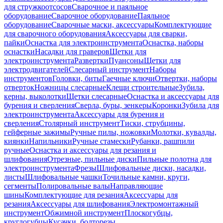
для стружкоотсосов
Сварочное и паяльное
оборудование
Сварочное оборудование
Паяльное
оборудование
Сварочные маски, аксессуары
Комплектующие
для сварочного оборудования
Аксессуары для сварки,
пайки
Оснастка для электроинструмента
Оснастка, наборы
оснастки
Насадки для граверов
Щетки для
электроинструмента
Развертки
Пуансоны
Щетки для
электродвигателей
Слесарный инструмент
Наборы
инструментов
Головки, биты
Гаечные ключи
Отвертки, наборы
отверток
Ножницы слесарные
Клещи строительные
Зубила,
керны, выколотки
Щетки слесарные
Оснастка и аксессуары для
бурения и сверления
Сверла, буры, зенкеры
Коронки
Зубила для
электроинструмента
Аксессуары для бурения и
сверления
Столярный инструмент
Тиски, струбцины,
гейферные зажимы
Ручные пилы, ножовки
Молотки, кувалды,
киянки
Напильники
Ручные стамески
Рубанки, рашпили
ручные
Оснастка и аксессуары для резания и
шлифования
Отрезные, пильные диски
Пильные полотна для
электроинструмента
Фрезы
Шлифовальные диски, насадки,
листы
Шлифовальные чашки
Точильные камни, круги,
сегменты
Полировальные валы
Направляющие
шины
Комплектующие для резания
Аксессуары для
резания
Аксессуары для шлифования
Электромонтажный
инструмент
Обжимной инструмент
Плоскогубцы,
круглогубцы
Кусачки, болторезы,