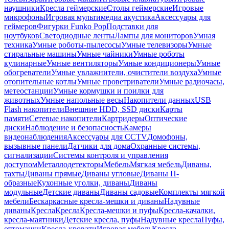
наушники
Кресла геймерские
Столы геймерские
Игровые
микрофоны
Игровая мультимедиа акустика
Аксессуары для
геймеров
Фигурки Funko Pop
Подставки для
ноутбуков
Светодиодные ленты
Лампы для мониторов
Умная
техника
Умные роботы-пылесосы
Умные телевизоры
Умные
стиральные машины
Умные чайники
Умные роботы
кулинарные
Умные вентиляторы
Умные кондиционеры
Умные
обогреватели
Умные увлажнители, очистители воздуха
Умные
отопительные котлы
Умные проветриватели
Умные радиочасы,
метеостанции
Умные кормушки и поилки для
животных
Умные напольные весы
Накопители данных
USB
Flash накопители
Внешние HDD, SSD диски
Карты
памяти
Сетевые накопители
Картридеры
Оптические
диски
Наблюдение и безопасность
Камеры
видеонаблюдения
Аксессуары для CCTV
Домофоны,
вызывные панели
Датчики для дома
Охранные системы,
сигнализации
Системы контроля и управления
доступом
Металлодетекторы
Мебель
Мягкая мебель
Диваны,
тахты
Диваны прямые
Диваны угловые
Диваны П-
образные
Кухонные уголки, диваны
Диваны
модульные
Детские диваны
Диваны садовые
Комплекты мягкой
мебели
Бескаркасные кресла-мешки и диваны
Надувные
диваны
Кресла
Кресла
Кресла-мешки и пуфы
Кресла-качалки,
кресла-маятники
Детские кресла, пуфы
Надувные кресла
Пуфы,
оттоманки
Кресла-кровати
Игровая мебель
Кресла