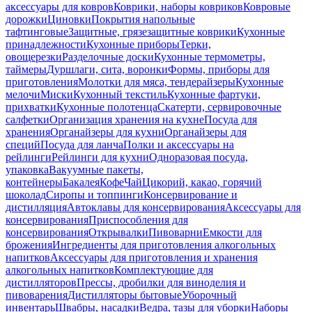
аксессуары для ковров
Коврики, наборы ковриков
Ковровые
дорожки
Циновки
Покрытия напольные
тафтинговые
Защитные, грязезащитные коврики
Кухонные
принадлежности
Кухонные приборы
Терки,
овощерезки
Разделочные доски
Кухонные термометры,
таймеры
Дуршлаги, сита, воронки
Формы, приборы для
приготовления
Молотки для мяса, тендерайзеры
Кухонные
мелочи
Миски
Кухонный текстиль
Кухонные фартуки,
прихватки
Кухонные полотенца
Скатерти, сервировочные
салфетки
Организация хранения на кухне
Посуда для
хранения
Органайзеры для кухни
Органайзеры для
специй
Посуда для ланча
Полки и аксессуары на
рейлинги
Рейлинги для кухни
Одноразовая посуда,
упаковка
Вакуумные пакеты,
контейнеры
Бакалея
Кофе
Чай
Цикорий, какао, горячий
шоколад
Сиропы и топпинги
Консервирование и
дистилляция
Автоклавы для консервирования
Аксессуары для
консервирования
Приспособления для
консервирования
Открывалки
Пивоварни
Емкости для
брожения
Ингредиенты для приготовления алкогольных
напитков
Аксессуары для приготовления и хранения
алкогольных напитков
Комплектующие для
дистилляторов
Прессы, дробилки для виноделия и
пивоварения
Дистилляторы бытовые
Уборочный
инвентарь
Швабры, насадки
Ведра, тазы для уборки
Наборы