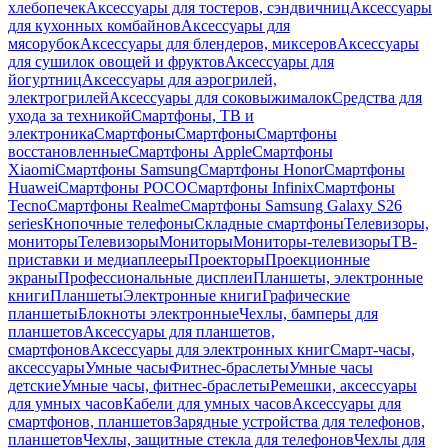
хлебопечек
Аксессуары для тостеров, сэндвичниц
Аксессуары
для кухонных комбайнов
Аксессуары для
мясорубок
Аксессуары для блендеров, миксеров
Аксессуары
для сушилок овощей и фруктов
Аксессуары для
йогуртниц
Аксессуары для аэрогрилей,
электрогрилей
Аксессуары для соковыжималок
Средства для
ухода за техникой
Смартфоны, ТВ и
электроника
Смартфоны
Смартфоны
Смартфоны
восстановленные
Смартфоны Apple
Смартфоны
Xiaomi
Смартфоны Samsung
Смартфоны Honor
Смартфоны
Huawei
Смартфоны POCO
Смартфоны Infinix
Смартфоны
Tecno
Смартфоны Realme
Смартфоны Samsung Galaxy S26
series
Кнопочные телефоны
Складные смартфоны
Телевизоры,
мониторы
Телевизоры
Мониторы
Мониторы-телевизоры
ТВ-
приставки и медиаплееры
Проекторы
Проекционные
экраны
Профессиональные дисплеи
Планшеты, электронные
книги
Планшеты
Электронные книги
Графические
планшеты
Блокноты электронные
Чехлы, бамперы для
планшетов
Аксессуары для планшетов,
смартфонов
Аксессуары для электронных книг
Смарт-часы,
аксессуары
Умные часы
Фитнес-браслеты
Умные часы
детские
Умные часы, фитнес-браслеты
Ремешки, аксессуары
для умных часов
Кабели для умных часов
Аксессуары для
смартфонов, планшетов
Зарядные устройства для телефонов,
планшетов
Чехлы, защитные стекла для телефонов
Чехлы для