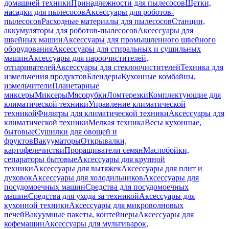
домашней техники
Принадлежности для пылесосов
Щетки,
насадки для пылесосов
Аксессуары для роботов-
пылесосов
Расходные материалы для пылесосов
Станции,
аккумуляторы для роботов-пылесосов
Аксессуары для
швейных машин
Аксессуары для промышленного швейного
оборудования
Аксессуары для стиральных и сушильных
машин
Аксессуары для пароочистителей,
отпаривателей
Аксессуары для стеклоочистителей
Техника для
измельчения продуктов
Блендеры
Кухонные комбайны,
измельчители
Планетарные
миксеры
Миксеры
Мясорубки
Ломтерезки
Комплектующие для
климатической техники
Управление климатической
техникой
Фильтры для климатической техники
Аксессуары для
климатической техники
Мелкая техника
Весы кухонные,
бытовые
Сушилки для овощей и
фруктов
Вакууматоры
Открывалки,
картофелечистки
Проращиватели семян
Маслобойки,
сепараторы бытовые
Аксессуары для крупной
техники
Аксессуары для вытяжек
Аксессуары для плит и
духовок
Аксессуары для холодильников
Аксессуары для
посудомоечных машин
Средства для посудомоечных
машин
Средства для ухода за техникой
Аксессуары для
кухонной техники
Аксессуары для микроволновых
печей
Вакуумные пакеты, контейнеры
Аксессуары для
кофемашин
Аксессуары для мультиварок,