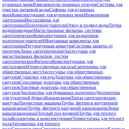
кухонных моек
Измельчители пищевых отходов
Системы для
очистки питьевой воды
Сифоны для кухонных
моек
Комплектующие для кухонных моек
Инженерная
сантехника
Инсталляции для
сантехники
Полотенцесушители
Отвод и подвод воды
Трубы
водопроводные
Магистральные фильтры, системы
сантехнические
Комплектующие для радиаторов,
полотенцесушителей
Монтажные комплекты для
сантехники
Регулирующая арматура
Системы защиты от
протечек
Люки сантехнические
Аксессуары для
магистральных фильтров, систем
сантехнических
Фитинги
Комплектующие для
инсталляций
Опрессовочные насосы
Сантехника для
общественных мест
Аксессуары для общественных
санузлов
Сушилки для рук
Дозаторы для общественных
санузлов
Сенсорные дозаторы для общественных
санузлов
Локтевые дозаторы для общественных
санузлов
Диспенсеры для бумажных полотенец
Диспенсеры
для туалетной бумаги
Канализация
Тросы сантехнические,
вантузы
Прочистные машины
Трубы, фитинги внутренней
канализации
Трубы, фитинги наружной канализации
Люки
канализационные
Теплый пол водяной
Трубы для теплого
пола
Коллекторы и комплектующие
Термостатика для теплого
пола
Автоматика для теплого
пола
Строительство
Строительные смеси и грунтовки
Клеевые