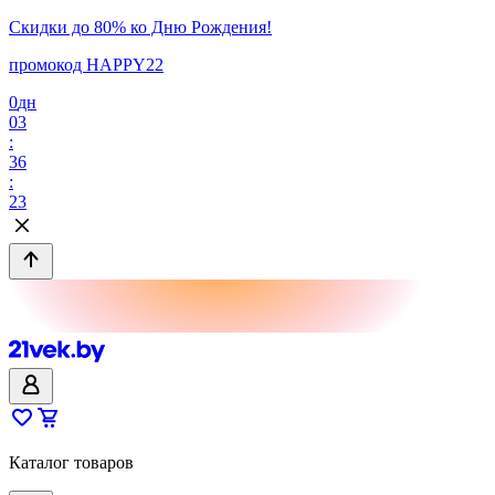
Скидки до 80% ко Дню Рождения!
промокод HAPPY22
0
дн
03
:
36
:
23
Каталог товаров