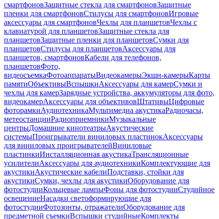
смартфонов
Защитные стекла для смартфонов
Защитные
пленки для смартфонов
Стилусы для смартфонов
Игровые
аксессуары для смартфонов
Чехлы для планшетов
Чехлы с
клавиатурой для планшетов
Защитные стекла для
планшетов
Защитные пленки для планшетов
Сумки для
планшетов
Стилусы для планшетов
Аксессуары для
планшетов, смартфонов
Кабели для телефонов,
планшетов
Фото,
видеосъемка
Фотоаппараты
Видеокамеры
Экшн-камеры
Карты
памяти
Объективы
Вспышки
Аксессуары для камер
Сумки и
чехлы для камер
Зарядные устройства, аккумуляторы для фото,
видеокамер
Аксессуары для объективов
Штативы
Цифровые
фоторамки
Аудиотехника
Мультимедиа акустика
Радиочасы,
метеостанции
Радиоприемники
Музыкальные
центры
Домашние кинотеатры
Акустические
системы
Проигрыватели виниловых пластинок
Аксессуары
для виниловых проигрывателей
Виниловые
пластинки
Инсталляционная акустика
Трансляционные
усилители
Аксессуары для аудиотехники
Комплектующие для
акустики
Акустические кабели
Подставки, стойки для
акустики
Сумки, чехлы для акустики
Оборудование для
фотостудии
Кольцевые лампы
Фоны для фотостудии
Студийное
освещение
Насадки светоформирующие для
фотостудии
Фотозонты, отражатели
Оборудование для
предметной съемки
Вспышки студийные
Комплекты