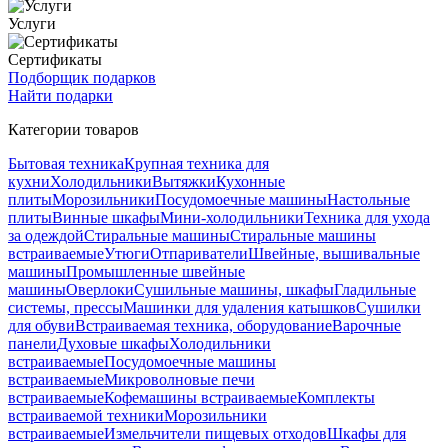
Услуги
Сертификаты
Подборщик подарков
Найти подарки
Категории товаров
Бытовая техника
Крупная техника для
кухни
Холодильники
Вытяжки
Кухонные
плиты
Морозильники
Посудомоечные машины
Настольные
плиты
Винные шкафы
Мини-холодильники
Техника для ухода
за одеждой
Стиральные машины
Стиральные машины
встраиваемые
Утюги
Отпариватели
Швейные, вышивальные
машины
Промышленные швейные
машины
Оверлоки
Сушильные машины, шкафы
Гладильные
системы, прессы
Машинки для удаления катышков
Сушилки
для обуви
Встраиваемая техника, оборудование
Варочные
панели
Духовые шкафы
Холодильники
встраиваемые
Посудомоечные машины
встраиваемые
Микроволновые печи
встраиваемые
Кофемашины встраиваемые
Комплекты
встраиваемой техники
Морозильники
встраиваемые
Измельчители пищевых отходов
Шкафы для