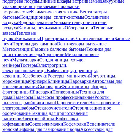
подогрева посуды
Винные шкафы встраиваемые
Вакуумные
упаковщики встраиваемые
Пароварки
встраиваемые
Климатическая техника
Вентиляторы
бытовые
Кондиционеры, сплит-системы
Охладители
воздуха
Водонагреватели
Увлажнители, очистители
воздуха
Камины, печи-камины
Обогреватели
Тепловые
завесы
Тепловые
пушки
Биокамины
Проветриватели
Отопительные печи
Банные
печи
Порталы для каминов
Вентиляторы вытяжные
Метеостанции
Газовые баллоны бытовые
Техника для
приготовления еды
Аэрогрили
Микроволновые
печи
Мультиварки
Сэндвичницы, хот-дог
мейкеры
Тостеры
Электрогрили,
электрошашлычницы
Вафельницы, орешницы,
кексницы
Хлебопечки
Ростеры, мини-печи
Йогуртницы,
мороженицы
Фризеры
Блинницы
Пароварки
Автоклавы для
консервирования
Сыроварни
Фритюрницы, фондю-
фритюрницы
Яйцеварки
Попкорницы
Техника для
дома
Пылесосы
Пылесосы профессиональные
Роботы-
пылесосы, мойщики окон
Пароочистители
Электровеники,
электрошвабры
Стеклоочистители
Стерилизационное
оборудование
Техника для приготовления
напитков
Электрочайники
Кофеварки,
кофемашины
Соковыжималки
Кофемолки
Вспениватели
молока
Сифоны для газирования воды
Аксессуары для