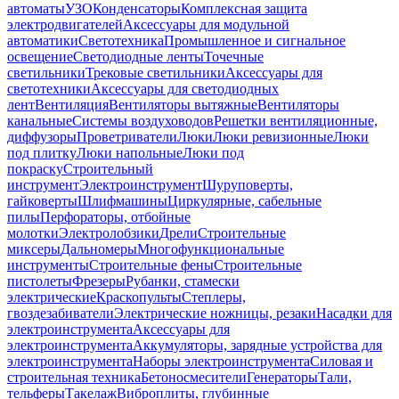
автоматы
УЗО
Конденсаторы
Комплексная защита
электродвигателей
Аксессуары для модульной
автоматики
Светотехника
Промышленное и сигнальное
освещение
Светодиодные ленты
Точечные
светильники
Трековые светильники
Аксессуары для
светотехники
Аксессуары для светодиодных
лент
Вентиляция
Вентиляторы вытяжные
Вентиляторы
канальные
Системы воздуховодов
Решетки вентиляционные,
диффузоры
Проветриватели
Люки
Люки ревизионные
Люки
под плитку
Люки напольные
Люки под
покраску
Строительный
инструмент
Электроинструмент
Шуруповерты,
гайковерты
Шлифмашины
Циркулярные, сабельные
пилы
Перфораторы, отбойные
молотки
Электролобзики
Дрели
Строительные
миксеры
Дальномеры
Многофункциональные
инструменты
Строительные фены
Строительные
пистолеты
Фрезеры
Рубанки, стамески
электрические
Краскопульты
Степлеры,
гвоздезабиватели
Электрические ножницы, резаки
Насадки для
электроинструмента
Аксессуары для
электроинструмента
Аккумуляторы, зарядные устройства для
электроинструмента
Наборы электроинструмента
Силовая и
строительная техника
Бетоносмесители
Генераторы
Тали,
тельферы
Такелаж
Виброплиты, глубинные