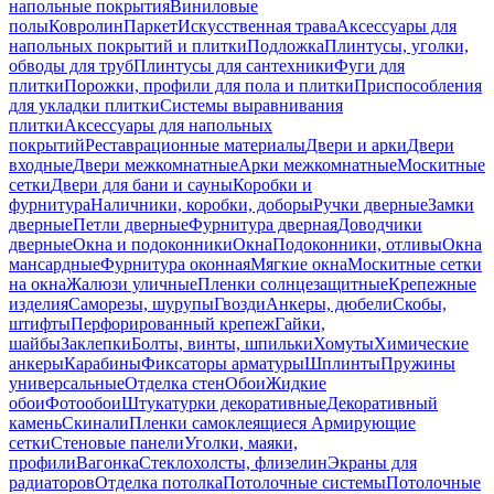
напольные покрытия
Виниловые
полы
Ковролин
Паркет
Искусственная трава
Аксессуары для
напольных покрытий и плитки
Подложка
Плинтусы, уголки,
обводы для труб
Плинтусы для сантехники
Фуги для
плитки
Порожки, профили для пола и плитки
Приспособления
для укладки плитки
Системы выравнивания
плитки
Аксессуары для напольных
покрытий
Реставрационные материалы
Двери и арки
Двери
входные
Двери межкомнатные
Арки межкомнатные
Москитные
сетки
Двери для бани и сауны
Коробки и
фурнитура
Наличники, коробки, доборы
Ручки дверные
Замки
дверные
Петли дверные
Фурнитура дверная
Доводчики
дверные
Окна и подоконники
Окна
Подоконники, отливы
Окна
мансардные
Фурнитура оконная
Мягкие окна
Москитные сетки
на окна
Жалюзи уличные
Пленки солнцезащитные
Крепежные
изделия
Саморезы, шурупы
Гвозди
Анкеры, дюбели
Скобы,
штифты
Перфорированный крепеж
Гайки,
шайбы
Заклепки
Болты, винты, шпильки
Хомуты
Химические
анкеры
Карабины
Фиксаторы арматуры
Шплинты
Пружины
универсальные
Отделка стен
Обои
Жидкие
обои
Фотообои
Штукатурки декоративные
Декоративный
камень
Скинали
Пленки самоклеящиеся
Армирующие
сетки
Стеновые панели
Уголки, маяки,
профили
Вагонка
Стеклохолсты, флизелин
Экраны для
радиаторов
Отделка потолка
Потолочные системы
Потолочные