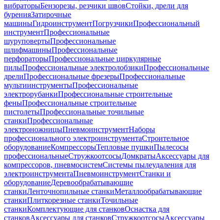
вибраторы
Бензорезы, резчики швов
Стойки, дрели для
бурения
Затирочные
машины
Гидроинструмент
Погрузчики
Профессиональный
инструмент
Профессиональные
шуруповерты
Профессиональные
шлифмашины
Профессиональные
перфораторы
Профессиональные циркулярные
пилы
Профессиональные электролобзики
Профессиональные
дрели
Профессиональные фрезеры
Профессиональные
мультиинструменты
Профессиональные
электрорубанки
Профессиональные строительные
фены
Профессиональные строительные
пистолеты
Профессиональные точильные
станки
Профессиональные
электроножницы
Пневмоинструмент
Наборы
профессионального электроинструмента
Строительное
оборудование
Компрессоры
Тепловые пушки
Пылесосы
профессиональные
Стружкоотсосы
Домкраты
Аксессуары для
компрессоров, пневмосистем
Системы пылеудаления для
электроинструмента
Пневмоинструмент
Станки и
оборудование
Деревообрабатывающие
станки
Ленточнопильные станки
Металлообрабатывающие
станки
Плиткорезные станки
Точильные
станки
Комплектующие для станков
Оснастка для
станков
Аксессуары для станков
Стружкоотсосы
Аксессуары