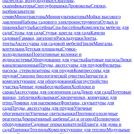
пылесосы, воздуходувки
Аэраторы,
скарификаторы
Снегоуборщики
Дровоколы
Сеялки,
разбрасыватели
семян
Минитракторы
Миникультиваторы
Мойки высокого
давления
Наборы садового электроинструмента
Отдых и
пикник
Батуты
Бассейны
Спа-бассейны
Комплекты мебели для
сада
Столы для сада
Стулья, кресла для сада
Качели
садовые
Гамаки, шезлонги
Раскладушки
Зонты,
тенты
Аксессуары для садовой мебели
Грили
Мангалы,
коптильни
Детская площадка
Сумки-
холодильники
Портативные колонки и
аудиосистемы
Оборудование для участка
Бытовые насосы
Люки
канализационные
Пруды, аксессуары для прудов
Фильтры,
насосы, стерилизаторы для прудов
Компрессоры для
прудов
Станции биологической очистки
Запчасти и
комплектующие для оборудования
Благоустройство
участка
Дачные дома
Беседки
Бани
Хозблоки и
сараи
Аксессуары для озеленения сада
Декор для сада
Почтовые
ящики, таблички
Козырьки
Скворечники, кормушки для
птиц
Домики для насекомых
Фонтаны, скульптуры для
сада
Пруды, аксессуары для прудов
Уличные
обогреватели
Уличные светильники
Противогололедные
реагенты
Декоративный щебень
Сад и огород
Поливочное
оборудование
Садовые опрыскиватели
Шланги для дома и
сада
Парники
Теплицы
Комплектующие для теплиц
Модульные