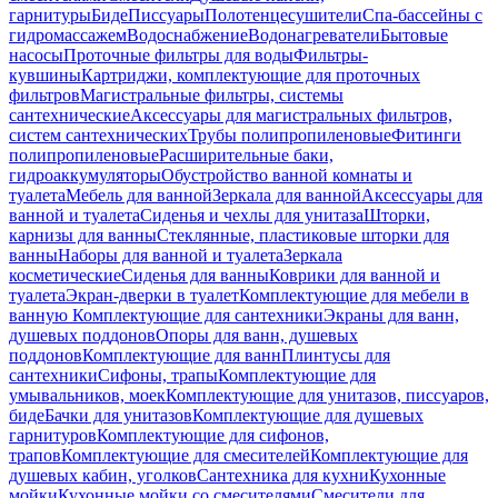
гарнитуры
Биде
Писсуары
Полотенцесушители
Спа-бассейны с
гидромассажем
Водоснабжение
Водонагреватели
Бытовые
насосы
Проточные фильтры для воды
Фильтры-
кувшины
Картриджи, комплектующие для проточных
фильтров
Магистральные фильтры, системы
сантехнические
Аксессуары для магистральных фильтров,
систем сантехнических
Трубы полипропиленовые
Фитинги
полипропиленовые
Расширительные баки,
гидроаккумуляторы
Обустройство ванной комнаты и
туалета
Мебель для ванной
Зеркала для ванной
Аксессуары для
ванной и туалета
Сиденья и чехлы для унитаза
Шторки,
карнизы для ванны
Стеклянные, пластиковые шторки для
ванны
Наборы для ванной и туалета
Зеркала
косметические
Сиденья для ванны
Коврики для ванной и
туалета
Экран-дверки в туалет
Комплектующие для мебели в
ванную
Комплектующие для сантехники
Экраны для ванн,
душевых поддонов
Опоры для ванн, душевых
поддонов
Комплектующие для ванн
Плинтусы для
сантехники
Сифоны, трапы
Комплектующие для
умывальников, моек
Комплектующие для унитазов, писсуаров,
биде
Бачки для унитазов
Комплектующие для душевых
гарнитуров
Комплектующие для сифонов,
трапов
Комплектующие для смесителей
Комплектующие для
душевых кабин, уголков
Сантехника для кухни
Кухонные
мойки
Кухонные мойки со смесителями
Смесители для