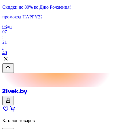
Скидки до 80% ко Дню Рождения!
промокод HAPPY22
03
дн
07
:
21
:
40
Каталог товаров