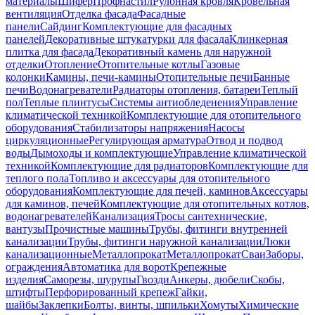
материалы
Шифер
Профнастил
Рулонная кровля
Кровельная
вентиляция
Отделка фасада
Фасадные
панели
Сайдинг
Комплектующие для фасадных
панелей
Декоративные штукатурки для фасада
Клинкерная
плитка для фасада
Декоративный камень для наружной
отделки
Отопление
Отопительные котлы
Газовые
колонки
Камины, печи-камины
Отопительные печи
Банные
печи
Водонагреватели
Радиаторы отопления, батареи
Теплый
пол
Теплые плинтусы
Системы антиобледенения
Управление
климатической техникой
Комплектующие для отопительного
оборудования
Стабилизаторы напряжения
Насосы
циркуляционные
Регулирующая арматура
Отвод и подвод
воды
Дымоходы и комплектующие
Управление климатической
техникой
Комплектующие для радиаторов
Комплектующие для
теплого пола
Топливо и аксессуары для отопительного
оборудования
Комплектующие для печей, каминов
Аксессуары
для каминов, печей
Комплектующие для отопительных котлов,
водонагревателей
Канализация
Тросы сантехнические,
вантузы
Прочистные машины
Трубы, фитинги внутренней
канализации
Трубы, фитинги наружной канализации
Люки
канализационные
Металлопрокат
Металлопрокат
Сваи
Заборы,
ограждения
Автоматика для ворот
Крепежные
изделия
Саморезы, шурупы
Гвозди
Анкеры, дюбели
Скобы,
штифты
Перфорированный крепеж
Гайки,
шайбы
Заклепки
Болты, винты, шпильки
Хомуты
Химические