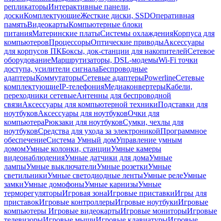
репликаторы
Интерактивные панели,
доски
Комплектующие
Жесткие диски, SSD
Оперативная
память
Видеокарты
Компьютерные блоки
питания
Материнские платы
Системы охлаждения
Корпуса для
компьютеров
Процессоры
Оптические приводы
Аксессуары
для корпусов ПК
Боксы, док-станции для накопителей
Сетевое
оборудование
Маршрутизаторы, DSL-модемы
Wi-Fi точки
доступа, усилители сигнала
Беспроводные
адаптеры
Коммутаторы
Сетевые адаптеры
Powerline
Сетевые
комплектующие
IP-телефония
Медиаконвертеры
Кабели,
переходники сетевые
Антенны для беспроводной
связи
Аксессуары для компьютерной техники
Подставки для
ноутбуков
Аксессуары для ноутбуков
Очки для
компьютера
Рюкзаки для ноутбуков
Сумки, чехлы для
ноутбуков
Средства для ухода за электроникой
Программное
обеспечение
Система Умный дом
Управление умным
домом
Умные колонки, станции
Умные камеры
видеонаблюдения
Умные датчики для дома
Умные
лампы
Умные выключатели
Умные розетки
Умные
светильники
Умные светодиодные ленты
Умные реле
Умные
замки
Умные домофоны
Умные карнизы
Умные
терморегуляторы
Игровая зона
Игровые приставки
Игры для
приставок
Игровые контроллеры
Игровые ноутбуки
Игровые
компьютеры
Игровые видеокарты
Игровые мониторы
Игровые
телевизоры
Игровые мыши
Игровые клавиатуры
Игровые