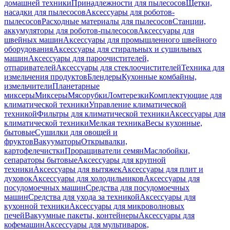
домашней техники
Принадлежности для пылесосов
Щетки,
насадки для пылесосов
Аксессуары для роботов-
пылесосов
Расходные материалы для пылесосов
Станции,
аккумуляторы для роботов-пылесосов
Аксессуары для
швейных машин
Аксессуары для промышленного швейного
оборудования
Аксессуары для стиральных и сушильных
машин
Аксессуары для пароочистителей,
отпаривателей
Аксессуары для стеклоочистителей
Техника для
измельчения продуктов
Блендеры
Кухонные комбайны,
измельчители
Планетарные
миксеры
Миксеры
Мясорубки
Ломтерезки
Комплектующие для
климатической техники
Управление климатической
техникой
Фильтры для климатической техники
Аксессуары для
климатической техники
Мелкая техника
Весы кухонные,
бытовые
Сушилки для овощей и
фруктов
Вакууматоры
Открывалки,
картофелечистки
Проращиватели семян
Маслобойки,
сепараторы бытовые
Аксессуары для крупной
техники
Аксессуары для вытяжек
Аксессуары для плит и
духовок
Аксессуары для холодильников
Аксессуары для
посудомоечных машин
Средства для посудомоечных
машин
Средства для ухода за техникой
Аксессуары для
кухонной техники
Аксессуары для микроволновых
печей
Вакуумные пакеты, контейнеры
Аксессуары для
кофемашин
Аксессуары для мультиварок,