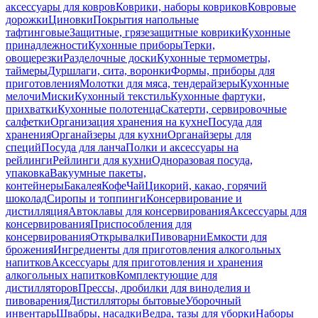
аксессуары для ковров
Коврики, наборы ковриков
Ковровые
дорожки
Циновки
Покрытия напольные
тафтинговые
Защитные, грязезащитные коврики
Кухонные
принадлежности
Кухонные приборы
Терки,
овощерезки
Разделочные доски
Кухонные термометры,
таймеры
Дуршлаги, сита, воронки
Формы, приборы для
приготовления
Молотки для мяса, тендерайзеры
Кухонные
мелочи
Миски
Кухонный текстиль
Кухонные фартуки,
прихватки
Кухонные полотенца
Скатерти, сервировочные
салфетки
Организация хранения на кухне
Посуда для
хранения
Органайзеры для кухни
Органайзеры для
специй
Посуда для ланча
Полки и аксессуары на
рейлинги
Рейлинги для кухни
Одноразовая посуда,
упаковка
Вакуумные пакеты,
контейнеры
Бакалея
Кофе
Чай
Цикорий, какао, горячий
шоколад
Сиропы и топпинги
Консервирование и
дистилляция
Автоклавы для консервирования
Аксессуары для
консервирования
Приспособления для
консервирования
Открывалки
Пивоварни
Емкости для
брожения
Ингредиенты для приготовления алкогольных
напитков
Аксессуары для приготовления и хранения
алкогольных напитков
Комплектующие для
дистилляторов
Прессы, дробилки для виноделия и
пивоварения
Дистилляторы бытовые
Уборочный
инвентарь
Швабры, насадки
Ведра, тазы для уборки
Наборы