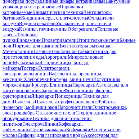
подогрева посуды
Винные шкафы встраиваемые
Вакуумные
упаковщики встраиваемые
Пароварки
встраиваемые
Климатическая техника
Вентиляторы
бытовые
Кондиционеры, сплит-системы
Охладители
воздуха
Водонагреватели
Увлажнители, очистители
воздуха
Камины, печи-камины
Обогреватели
Тепловые
завесы
Тепловые
пушки
Биокамины
Проветриватели
Отопительные печи
Банные
печи
Порталы для каминов
Вентиляторы вытяжные
Метеостанции
Газовые баллоны бытовые
Техника для
приготовления еды
Аэрогрили
Микроволновые
печи
Мультиварки
Сэндвичницы, хот-дог
мейкеры
Тостеры
Электрогрили,
электрошашлычницы
Вафельницы, орешницы,
кексницы
Хлебопечки
Ростеры, мини-печи
Йогуртницы,
мороженицы
Фризеры
Блинницы
Пароварки
Автоклавы для
консервирования
Сыроварни
Фритюрницы, фондю-
фритюрницы
Яйцеварки
Попкорницы
Техника для
дома
Пылесосы
Пылесосы профессиональные
Роботы-
пылесосы, мойщики окон
Пароочистители
Электровеники,
электрошвабры
Стеклоочистители
Стерилизационное
оборудование
Техника для приготовления
напитков
Электрочайники
Кофеварки,
кофемашины
Соковыжималки
Кофемолки
Вспениватели
молока
Сифоны для газирования воды
Аксессуары для