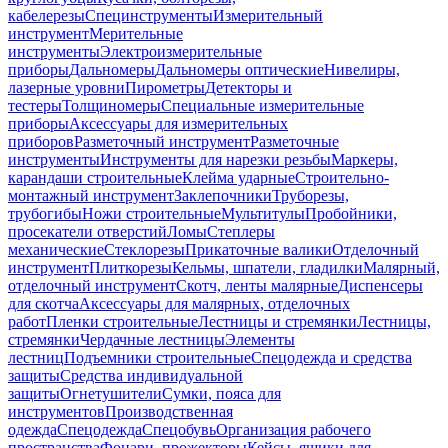
кабелерезы
Специнструменты
Измерительный
инструмент
Мерительные
инструменты
Электроизмерительные
приборы
Дальномеры
Дальномеры оптические
Нивелиры,
лазерные уровни
Пирометры
Детекторы и
тестеры
Толщиномеры
Специальные измерительные
приборы
Аксессуары для измерительных
приборов
Разметочный инструмент
Разметочные
инструменты
Инструменты для нарезки резьбы
Маркеры,
карандаши строительные
Клейма ударные
Строительно-
монтажный инструмент
Заклепочники
Труборезы,
трубогибы
Ножи строительные
Мультитулы
Пробойники,
просекатели отверстий
Ломы
Степлеры
механические
Стеклорезы
Прикаточные валики
Отделочный
инструмент
Плиткорезы
Кельмы, шпатели, гладилки
Малярный,
отделочный инструмент
Скотч, ленты малярные
Диспенсеры
для скотча
Аксессуары для малярных, отделочных
работ
Пленки строительные
Лестницы и стремянки
Лестницы,
стремянки
Чердачные лестницы
Элементы
лестниц
Подъемники строительные
Спецодежда и средства
защиты
Средства индивидуальной
защиты
Огнетушители
Сумки, пояса для
инструментов
Производственная
одежда
Спецодежда
Спецобувь
Организация рабочего
пространства
Фонари, прожекторы
Кейсы, ящики для