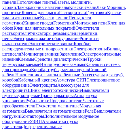
панели
Потолочные плиты
Багеты, молдинги,
уголки
Лакокрасочные материалы
Краски
Эмали
Лаки
Морилки,
пропитки
Колеры для краски
Растворители
Грунтовки
Краски,
эмали аэрозольные
Краски, эмали
Пены, клеи,
герметики
Жидкие гвозди
Герметики
Монтажная пена
Клеи для
обоев
Клеи для напольных покрытий
Очистители,
растворители
Фиксаторы резьбы
Клеи
Герметики,
пены
Электромонтажное оборудование
Розетки и
выключатели
Электрические звонки
Коробки
распределительные и подрозетники
Электропатроны
Вилки,
штепсели
Молниеприемники
Заземление
Электромонтажные
изделия
Клеммы
Средства диэлектрические
Трубки
термоусаживаемые
Изолирующие зажимы
Кабель и системы
для прокладки
Короба, трубы, металлорукав
Силовой
кабель
Наконечники, гильзы кабельные
Аксессуары для труб,
коробов
Кабельный крепеж
Арматура СИП
Электрощитовое
оборудование
Электрощиты
Аксессуары для
электрощита
Шины электротехнические
Выключатели
путевые, концевые
Трансформаторы
Аппаратура
управления
Рубильники
Предохранители
Частотные
преобразователи
Пускатели магнитные
Модульная
автоматика
Выключатели автоматические
Реле
Выключатели
нагрузки
Контакторы
Дополнительное модульное
оборудование
УЗИП
Автоматика пуска
двигателя
Дифференциальные