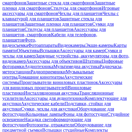
смартфонов
Защитные стекла для смартфонов
Защитные
пленки для смартфонов
Стилусы для смартфонов
Игровые
аксессуары для смартфонов
Чехлы для планшетов
Чехлы с
клавиатурой для планшетов
Защитные стекла для
планшетов
Защитные пленки для планшетов
Сумки для
планшетов
Стилусы для планшетов
Аксессуары для
планшетов, смартфонов
Кабели для телефонов,
планшетов
Фото,
видеосъемка
Фотоаппараты
Видеокамеры
Экшн-камеры
Карты
памяти
Объективы
Вспышки
Аксессуары для камер
Сумки и
чехлы для камер
Зарядные устройства, аккумуляторы для фото,
видеокамер
Аксессуары для объективов
Штативы
Цифровые
фоторамки
Аудиотехника
Мультимедиа акустика
Радиочасы,
метеостанции
Радиоприемники
Музыкальные
центры
Домашние кинотеатры
Акустические
системы
Проигрыватели виниловых пластинок
Аксессуары
для виниловых проигрывателей
Виниловые
пластинки
Инсталляционная акустика
Трансляционные
усилители
Аксессуары для аудиотехники
Комплектующие для
акустики
Акустические кабели
Подставки, стойки для
акустики
Сумки, чехлы для акустики
Оборудование для
фотостудии
Кольцевые лампы
Фоны для фотостудии
Студийное
освещение
Насадки светоформирующие для
фотостудии
Фотозонты, отражатели
Оборудование для
предметной съемки
Вспышки студийные
Комплекты