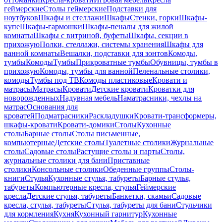
геймерские
Столы геймерские
Подставки для
ноутбуков
Шкафы и стеллажи
Шкафы
Стенки, горки
Шкафы-
купе
Шкафы-гармошки
Шкафы-пеналы для жилой
комнаты
Шкафы с витриной, буфеты
Шкафы, секции в
прихожую
Полки, стеллажи, системы хранения
Шкафы для
ванной комнаты
Вешалки, подставки для зонтов
Комоды,
тумбы
Комоды
Тумбы
Прикроватные тумбы
Обувницы, тумбы в
прихожую
Комоды, тумбы для ванной
Пеленальные столики,
комоды
Тумбы под ТВ
Комоды пластиковые
Кровати и
матрасы
Матрасы
Кровати
Детские кровати
Кроватки для
новорожденных
Надувная мебель
Наматрасники, чехлы на
матрас
Основания для
кроватей
Подматрасники
Раскладушки
Кровати-трансформеры,
шкафы-кровати
Кровати-домики
Столы
Кухонные
столы
Барные столы
Столы письменные,
компьютерные
Детские столы
Туалетные столики
Журнальные
столы
Садовые столы
Растущие столы и парты
Столы,
журнальные столики для бани
Приставные
столики
Консольные столики
Обеденные группы
Столы-
книги
Стулья
Кухонные стулья, табуреты
Барные стулья,
табуреты
Компьютерные кресла, стулья
Геймерские
кресла
Детские стулья, табуреты
Банкетки, скамьи
Садовые
кресла, стулья, табуреты
Стулья, табуреты для бани
Стульчики
для кормления
Кухня
Кухонный гарнитур
Кухонные