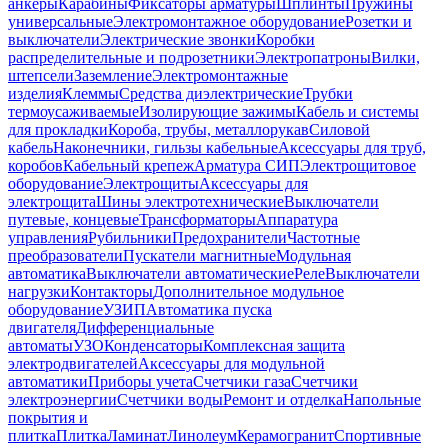
анкеры
Карабины
Фиксаторы арматуры
Шплинты
Пружины
универсальные
Электромонтажное оборудование
Розетки и
выключатели
Электрические звонки
Коробки
распределительные и подрозетники
Электропатроны
Вилки,
штепсели
Заземление
Электромонтажные
изделия
Клеммы
Средства диэлектрические
Трубки
термоусаживаемые
Изолирующие зажимы
Кабель и системы
для прокладки
Короба, трубы, металлорукав
Силовой
кабель
Наконечники, гильзы кабельные
Аксессуары для труб,
коробов
Кабельный крепеж
Арматура СИП
Электрощитовое
оборудование
Электрощиты
Аксессуары для
электрощита
Шины электротехнические
Выключатели
путевые, концевые
Трансформаторы
Аппаратура
управления
Рубильники
Предохранители
Частотные
преобразователи
Пускатели магнитные
Модульная
автоматика
Выключатели автоматические
Реле
Выключатели
нагрузки
Контакторы
Дополнительное модульное
оборудование
УЗИП
Автоматика пуска
двигателя
Дифференциальные
автоматы
УЗО
Конденсаторы
Комплексная защита
электродвигателей
Аксессуары для модульной
автоматики
Приборы учета
Счетчики газа
Счетчики
электроэнергии
Счетчики воды
Ремонт и отделка
Напольные
покрытия и
плитка
Плитка
Ламинат
Линолеум
Керамогранит
Спортивные