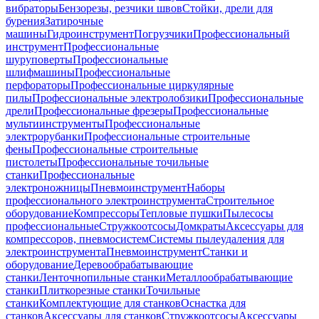
вибраторы
Бензорезы, резчики швов
Стойки, дрели для
бурения
Затирочные
машины
Гидроинструмент
Погрузчики
Профессиональный
инструмент
Профессиональные
шуруповерты
Профессиональные
шлифмашины
Профессиональные
перфораторы
Профессиональные циркулярные
пилы
Профессиональные электролобзики
Профессиональные
дрели
Профессиональные фрезеры
Профессиональные
мультиинструменты
Профессиональные
электрорубанки
Профессиональные строительные
фены
Профессиональные строительные
пистолеты
Профессиональные точильные
станки
Профессиональные
электроножницы
Пневмоинструмент
Наборы
профессионального электроинструмента
Строительное
оборудование
Компрессоры
Тепловые пушки
Пылесосы
профессиональные
Стружкоотсосы
Домкраты
Аксессуары для
компрессоров, пневмосистем
Системы пылеудаления для
электроинструмента
Пневмоинструмент
Станки и
оборудование
Деревообрабатывающие
станки
Ленточнопильные станки
Металлообрабатывающие
станки
Плиткорезные станки
Точильные
станки
Комплектующие для станков
Оснастка для
станков
Аксессуары для станков
Стружкоотсосы
Аксессуары