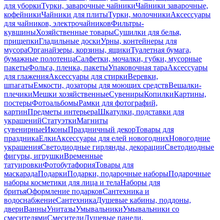
для уборки
Турки, заварочные чайники
Чайники заварочные,
кофейники
Чайники для плиты
Турки, молочники
Аксессуары
для чайников, электрочайников
Фильтры-
кувшины
Хозяйственные товары
Сушилки для белья,
прищепки
Гладильные доски
Урны, контейнеры для
мусора
Органайзеры, корзины, ящики
Туалетная бумага,
бумажные полотенца
Салфетки, мочалки, губки, мусорные
пакеты
Фольга, пленка, пакеты
Упаковочная тара
Аксессуары
для глажения
Аксессуары для стирки
Веревки,
шпагаты
Емкости, дозаторы для моющих средств
Вешалки-
плечики
Мешки хозяйственные
Сувениры
Копилки
Картины,
постеры
Фотоальбомы
Рамки для фотографий,
картин
Предметы интерьера
Шкатулки, подставки для
украшений
Статуэтки
Магниты
сувенирные
Иконы
Праздничный декор
Товары для
праздника
Елки
Аксессуары для елей новогодних
Новогодние
украшения
Светодиодные гирлянды, декорации
Светодиодные
фигуры, игрушки
Временные
татуировки
Фотобутафория
Товары для
маскарада
Подарки
Подарки, подарочные наборы
Подарочные
наборы косметики для лица и тела
Наборы для
бритья
Оформление подарков
Сантехника и
водоснабжение
Сантехника
Душевые кабины, поддоны,
двери
Ванны
Унитазы
Умывальники
Умывальники со
смесителями
Смесители
Душевые панели,