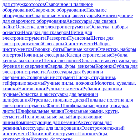
для стружкоотсосов
Сварочное и паяльное
оборудование
Сварочное оборудование
Паяльное
оборудование
Сварочные маски, аксессуары
Комплектующие
для сварочного оборудования
Аксессуары для сварки,
пайки
Оснастка для электроинструмента
Оснастка, наборы
оснастки
Насадки для граверов
Щетки для
электроинструмента
Развертки
Пуансоны
Щетки для
электродвигателей
Слесарный инструмент
Наборы
инструментов
Головки, биты
Гаечные ключи
Отвертки, наборы
отверток
Ножницы слесарные
Клещи строительные
Зубила,
керны, выколотки
Щетки слесарные
Оснастка и аксессуары для
бурения и сверления
Сверла, буры, зенкеры
Коронки
Зубила для
электроинструмента
Аксессуары для бурения и
сверления
Столярный инструмент
Тиски, струбцины,
гейферные зажимы
Ручные пилы, ножовки
Молотки, кувалды,
киянки
Напильники
Ручные стамески
Рубанки, рашпили
ручные
Оснастка и аксессуары для резания и
шлифования
Отрезные, пильные диски
Пильные полотна для
электроинструмента
Фрезы
Шлифовальные диски, насадки,
листы
Шлифовальные чашки
Точильные камни, круги,
сегменты
Полировальные валы
Направляющие
шины
Комплектующие для резания
Аксессуары для
резания
Аксессуары для шлифования
Электромонтажный
инструмент
Обжимной инструмент
Плоскогубцы,
круглогубцы
Кусачки, болторезы,