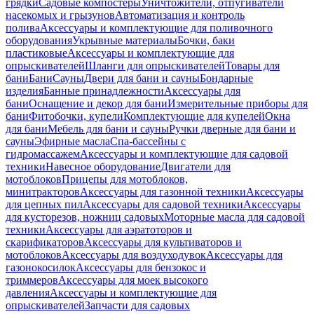
грядки
Садовые компостеры
Уничтожители, отпугиватели
насекомых и грызунов
Автоматизация и контроль
полива
Аксессуары и комплектующие для поливочного
оборудования
Укрывные материалы
Бочки, баки
пластиковые
Аксессуары и комплектующие для
опрыскивателей
Шланги для опрыскивателей
Товары для
бани
Бани
Сауны
Двери для бани и сауны
Бондарные
изделия
Банные принадлежности
Аксессуары для
бани
Оснащение и декор для бани
Измерительные приборы для
бани
Фитобочки, купели
Комплектующие для купелей
Окна
для бани
Мебель для бани и сауны
Ручки дверные для бани и
сауны
Эфирные масла
Спа-бассейны с
гидромассажем
Аксессуары и комплектующие для садовой
техники
Навесное оборудование
Двигатели для
мотоблоков
Прицепы для мотоблоков,
минитракторов
Аксессуары для газонной техники
Аксессуары
для цепных пил
Аксессуары для садовой техники
Аксессуары
для кусторезов, ножниц садовых
Моторные масла для садовой
техники
Аксессуары для аэратоторов и
скарификаторов
Аксессуары для культиваторов и
мотоблоков
Аксессуары для воздуходувок
Аксессуары для
газонокосилок
Аксессуары для бензокос и
триммеров
Аксессуары для моек высокого
давления
Аксессуары и комплектующие для
опрыскивателей
Запчасти для садовых