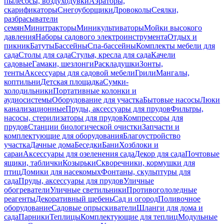
пылесосы, воздуходувки
Аэраторы,
скарификаторы
Снегоуборщики
Дровоколы
Сеялки,
разбрасыватели
семян
Минитракторы
Миникультиваторы
Мойки высокого
давления
Наборы садового электроинструмента
Отдых и
пикник
Батуты
Бассейны
Спа-бассейны
Комплекты мебели для
сада
Столы для сада
Стулья, кресла для сада
Качели
садовые
Гамаки, шезлонги
Раскладушки
Зонты,
тенты
Аксессуары для садовой мебели
Грили
Мангалы,
коптильни
Детская площадка
Сумки-
холодильники
Портативные колонки и
аудиосистемы
Оборудование для участка
Бытовые насосы
Люки
канализационные
Пруды, аксессуары для прудов
Фильтры,
насосы, стерилизаторы для прудов
Компрессоры для
прудов
Станции биологической очистки
Запчасти и
комплектующие для оборудования
Благоустройство
участка
Дачные дома
Беседки
Бани
Хозблоки и
сараи
Аксессуары для озеленения сада
Декор для сада
Почтовые
ящики, таблички
Козырьки
Скворечники, кормушки для
птиц
Домики для насекомых
Фонтаны, скульптуры для
сада
Пруды, аксессуары для прудов
Уличные
обогреватели
Уличные светильники
Противогололедные
реагенты
Декоративный щебень
Сад и огород
Поливочное
оборудование
Садовые опрыскиватели
Шланги для дома и
сада
Парники
Теплицы
Комплектующие для теплиц
Модульные