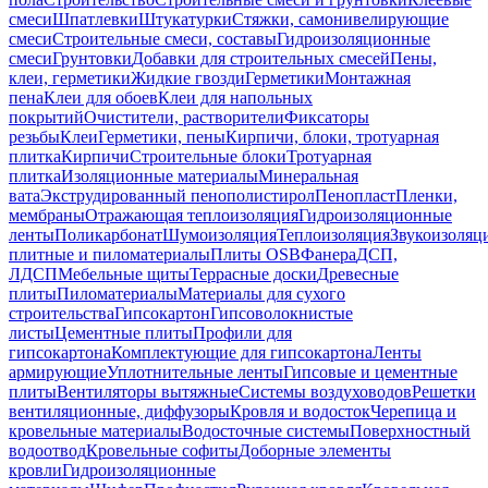
смеси
Шпатлевки
Штукатурки
Стяжки, самонивелирующие
смеси
Строительные смеси, составы
Гидроизоляционные
смеси
Грунтовки
Добавки для строительных смесей
Пены,
клеи, герметики
Жидкие гвозди
Герметики
Монтажная
пена
Клеи для обоев
Клеи для напольных
покрытий
Очистители, растворители
Фиксаторы
резьбы
Клеи
Герметики, пены
Кирпичи, блоки, тротуарная
плитка
Кирпичи
Строительные блоки
Тротуарная
плитка
Изоляционные материалы
Минеральная
вата
Экструдированный пенополистирол
Пенопласт
Пленки,
мембраны
Отражающая теплоизоляция
Гидроизоляционные
ленты
Поликарбонат
Шумоизоляция
Теплоизоляция
Звукоизоляц
плитные и пиломатериалы
Плиты OSB
Фанера
ДСП,
ЛДСП
Мебельные щиты
Террасные доски
Древесные
плиты
Пиломатериалы
Материалы для сухого
строительства
Гипсокартон
Гипсоволокнистые
листы
Цементные плиты
Профили для
гипсокартона
Комплектующие для гипсокартона
Ленты
армирующие
Уплотнительные ленты
Гипсовые и цементные
плиты
Вентиляторы вытяжные
Системы воздуховодов
Решетки
вентиляционные, диффузоры
Кровля и водосток
Черепица и
кровельные материалы
Водосточные системы
Поверхностный
водоотвод
Кровельные софиты
Доборные элементы
кровли
Гидроизоляционные