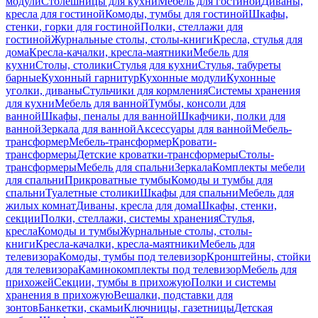
модули
Столешницы для кухни
Мебель для гостиной
Диваны,
кресла для гостиной
Комоды, тумбы для гостиной
Шкафы,
стенки, горки для гостиной
Полки, стеллажи для
гостиной
Журнальные столы, столы-книги
Кресла, стулья для
дома
Кресла-качалки, кресла-маятники
Мебель для
кухни
Столы, столики
Стулья для кухни
Стулья, табуреты
барные
Кухонный гарнитур
Кухонные модули
Кухонные
уголки, диваны
Стульчики для кормления
Системы хранения
для кухни
Мебель для ванной
Тумбы, консоли для
ванной
Шкафы, пеналы для ванной
Шкафчики, полки для
ванной
Зеркала для ванной
Аксессуары для ванной
Мебель-
трансформер
Мебель-трансформер
Кровати-
трансформеры
Детские кроватки-трансформеры
Столы-
трансформеры
Мебель для спальни
Зеркала
Комплекты мебели
для спальни
Прикроватные тумбы
Комоды и тумбы для
спальни
Туалетные столики
Шкафы для спальни
Мебель для
жилых комнат
Диваны, кресла для дома
Шкафы, стенки,
секции
Полки, стеллажи, системы хранения
Стулья,
кресла
Комоды и тумбы
Журнальные столы, столы-
книги
Кресла-качалки, кресла-маятники
Мебель для
телевизора
Комоды, тумбы под телевизор
Кронштейны, стойки
для телевизора
Каминокомплекты под телевизор
Мебель для
прихожей
Секции, тумбы в прихожую
Полки и системы
хранения в прихожую
Вешалки, подставки для
зонтов
Банкетки, скамьи
Ключницы, газетницы
Детская