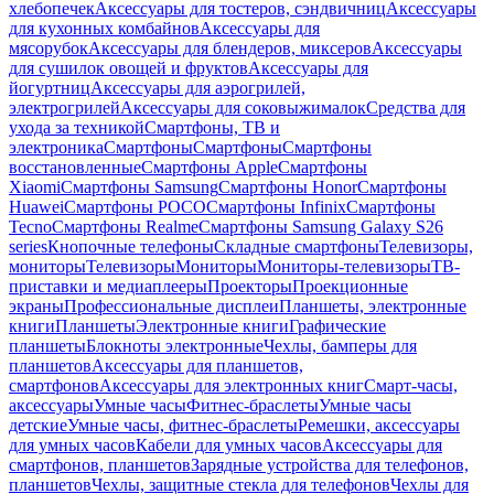
хлебопечек
Аксессуары для тостеров, сэндвичниц
Аксессуары
для кухонных комбайнов
Аксессуары для
мясорубок
Аксессуары для блендеров, миксеров
Аксессуары
для сушилок овощей и фруктов
Аксессуары для
йогуртниц
Аксессуары для аэрогрилей,
электрогрилей
Аксессуары для соковыжималок
Средства для
ухода за техникой
Смартфоны, ТВ и
электроника
Смартфоны
Смартфоны
Смартфоны
восстановленные
Смартфоны Apple
Смартфоны
Xiaomi
Смартфоны Samsung
Смартфоны Honor
Смартфоны
Huawei
Смартфоны POCO
Смартфоны Infinix
Смартфоны
Tecno
Смартфоны Realme
Смартфоны Samsung Galaxy S26
series
Кнопочные телефоны
Складные смартфоны
Телевизоры,
мониторы
Телевизоры
Мониторы
Мониторы-телевизоры
ТВ-
приставки и медиаплееры
Проекторы
Проекционные
экраны
Профессиональные дисплеи
Планшеты, электронные
книги
Планшеты
Электронные книги
Графические
планшеты
Блокноты электронные
Чехлы, бамперы для
планшетов
Аксессуары для планшетов,
смартфонов
Аксессуары для электронных книг
Смарт-часы,
аксессуары
Умные часы
Фитнес-браслеты
Умные часы
детские
Умные часы, фитнес-браслеты
Ремешки, аксессуары
для умных часов
Кабели для умных часов
Аксессуары для
смартфонов, планшетов
Зарядные устройства для телефонов,
планшетов
Чехлы, защитные стекла для телефонов
Чехлы для