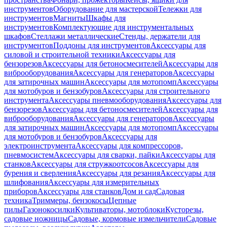
инструментов
Оборудование для мастерской
Тележки для
инструментов
Магниты
Шкафы для
инструментов
Комплектующие для инструментальных
шкафов
Стеллажи металлические
Стенды, держатели для
инструментов
Поддоны для инструментов
Аксессуары для
силовой и строительной техники
Аксессуары для
бензорезов
Аксессуары для бетоносмесителей
Аксессуары для
виброоборудования
Аксессуары для генераторов
Аксессуары
для затирочных машин
Аксессуары для мотопомп
Аксессуары
для мотобуров и бензобуров
Аксессуары для строительного
инструмента
Аксессуары пневмооборудования
Аксессуары для
бензорезов
Аксессуары для бетоносмесителей
Аксессуары для
виброоборудования
Аксессуары для генераторов
Аксессуары
для затирочных машин
Аксессуары для мотопомп
Аксессуары
для мотобуров и бензобуров
Аксессуары для
электроинструмента
Аксессуары для компрессоров,
пневмосистем
Аксессуары для сварки, пайки
Аксессуары для
станков
Аксессуары для стружкоотсосов
Аксессуары для
бурения и сверления
Аксессуары для резания
Аксессуары для
шлифования
Аксессуары для измерительных
приборов
Аксессуары для станков
Дом и сад
Садовая
техника
Триммеры, бензокосы
Цепные
пилы
Газонокосилки
Культиваторы, мотоблоки
Кусторезы,
садовые ножницы
Садовые, кормовые измельчители
Садовые