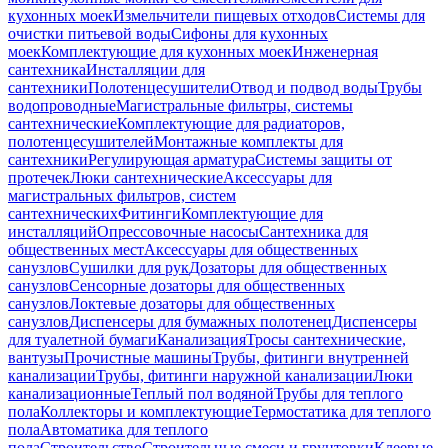
кухонных моек
Измельчители пищевых отходов
Системы для
очистки питьевой воды
Сифоны для кухонных
моек
Комплектующие для кухонных моек
Инженерная
сантехника
Инсталляции для
сантехники
Полотенцесушители
Отвод и подвод воды
Трубы
водопроводные
Магистральные фильтры, системы
сантехнические
Комплектующие для радиаторов,
полотенцесушителей
Монтажные комплекты для
сантехники
Регулирующая арматура
Системы защиты от
протечек
Люки сантехнические
Аксессуары для
магистральных фильтров, систем
сантехнических
Фитинги
Комплектующие для
инсталляций
Опрессовочные насосы
Сантехника для
общественных мест
Аксессуары для общественных
санузлов
Сушилки для рук
Дозаторы для общественных
санузлов
Сенсорные дозаторы для общественных
санузлов
Локтевые дозаторы для общественных
санузлов
Диспенсеры для бумажных полотенец
Диспенсеры
для туалетной бумаги
Канализация
Тросы сантехнические,
вантузы
Прочистные машины
Трубы, фитинги внутренней
канализации
Трубы, фитинги наружной канализации
Люки
канализационные
Теплый пол водяной
Трубы для теплого
пола
Коллекторы и комплектующие
Термостатика для теплого
пола
Автоматика для теплого
пола
Строительство
Строительные смеси и грунтовки
Клеевые