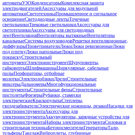
автоматы
УЗО
Конденсаторы
Комплексная защита
электродвигателей
Аксессуары для модульной
автоматики
Светотехника
Промышленное и сигнальное
освещение
Светодиодные ленты
Точечные
светильники
Трековые светильники
Аксессуары для
светотехники
Аксессуары для светодиодных
лент
Вентиляция
Вентиляторы вытяжные
Вентиляторы
канальные
Системы воздуховодов
Решетки вентиляционные,
диффузоры
Проветриватели
Люки
Люки ревизионные
Люки
под плитку
Люки напольные
Люки под
покраску
Строительный
инструмент
Электроинструмент
Шуруповерты,
гайковерты
Шлифмашины
Циркулярные, сабельные
пилы
Перфораторы, отбойные
молотки
Электролобзики
Дрели
Строительные
миксеры
Дальномеры
Многофункциональные
инструменты
Строительные фены
Строительные
пистолеты
Фрезеры
Рубанки, стамески
электрические
Краскопульты
Степлеры,
гвоздезабиватели
Электрические ножницы, резаки
Насадки для
электроинструмента
Аксессуары для
электроинструмента
Аккумуляторы, зарядные устройства для
электроинструмента
Наборы электроинструмента
Силовая и
строительная техника
Бетоносмесители
Генераторы
Тали,
тельферы
Такелаж
Виброплиты, глубинные