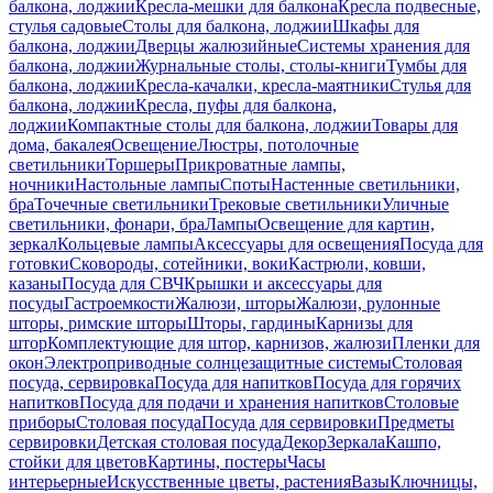
балкона, лоджии
Кресла-мешки для балкона
Кресла подвесные,
стулья садовые
Столы для балкона, лоджии
Шкафы для
балкона, лоджии
Дверцы жалюзийные
Системы хранения для
балкона, лоджии
Журнальные столы, столы-книги
Тумбы для
балкона, лоджии
Кресла-качалки, кресла-маятники
Стулья для
балкона, лоджии
Кресла, пуфы для балкона,
лоджии
Компактные столы для балкона, лоджии
Товары для
дома, бакалея
Освещение
Люстры, потолочные
светильники
Торшеры
Прикроватные лампы,
ночники
Настольные лампы
Споты
Настенные светильники,
бра
Точечные светильники
Трековые светильники
Уличные
светильники, фонари, бра
Лампы
Освещение для картин,
зеркал
Кольцевые лампы
Аксессуары для освещения
Посуда для
готовки
Сковороды, сотейники, воки
Кастрюли, ковши,
казаны
Посуда для СВЧ
Крышки и аксессуары для
посуды
Гастроемкости
Жалюзи, шторы
Жалюзи, рулонные
шторы, римские шторы
Шторы, гардины
Карнизы для
штор
Комплектующие для штор, карнизов, жалюзи
Пленки для
окон
Электроприводные солнцезащитные системы
Столовая
посуда, сервировка
Посуда для напитков
Посуда для горячих
напитков
Посуда для подачи и хранения напитков
Столовые
приборы
Столовая посуда
Посуда для сервировки
Предметы
сервировки
Детская столовая посуда
Декор
Зеркала
Кашпо,
стойки для цветов
Картины, постеры
Часы
интерьерные
Искусственные цветы, растения
Вазы
Ключницы,