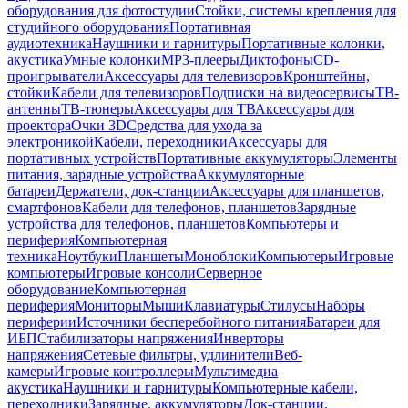
оборудования для фотостудии
Стойки, системы крепления для
студийного оборудования
Портативная
аудиотехника
Наушники и гарнитуры
Портативные колонки,
акустика
Умные колонки
MP3-плееры
Диктофоны
CD-
проигрыватели
Аксессуары для телевизоров
Кронштейны,
стойки
Кабели для телевизоров
Подписки на видеосервисы
ТВ-
антенны
ТВ-тюнеры
Аксессуары для ТВ
Аксессуары для
проектора
Очки 3D
Средства для ухода за
электроникой
Кабели, переходники
Аксессуары для
портативных устройств
Портативные аккумуляторы
Элементы
питания, зарядные устройства
Аккумуляторные
батареи
Держатели, док-станции
Аксессуары для планшетов,
смартфонов
Кабели для телефонов, планшетов
Зарядные
устройства для телефонов, планшетов
Компьютеры и
периферия
Компьютерная
техника
Ноутбуки
Планшеты
Моноблоки
Компьютеры
Игровые
компьютеры
Игровые консоли
Серверное
оборудование
Компьютерная
периферия
Мониторы
Мыши
Клавиатуры
Стилусы
Наборы
периферии
Источники бесперебойного питания
Батареи для
ИБП
Стабилизаторы напряжения
Инверторы
напряжения
Сетевые фильтры, удлинители
Веб-
камеры
Игровые контроллеры
Мультимедиа
акустика
Наушники и гарнитуры
Компьютерные кабели,
переходники
Зарядные, аккумуляторы
Док-станции,