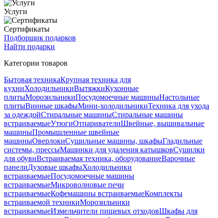
Услуги
Сертификаты
Подборщик подарков
Найти подарки
Категории товаров
Бытовая техника
Крупная техника для
кухни
Холодильники
Вытяжки
Кухонные
плиты
Морозильники
Посудомоечные машины
Настольные
плиты
Винные шкафы
Мини-холодильники
Техника для ухода
за одеждой
Стиральные машины
Стиральные машины
встраиваемые
Утюги
Отпариватели
Швейные, вышивальные
машины
Промышленные швейные
машины
Оверлоки
Сушильные машины, шкафы
Гладильные
системы, прессы
Машинки для удаления катышков
Сушилки
для обуви
Встраиваемая техника, оборудование
Варочные
панели
Духовые шкафы
Холодильники
встраиваемые
Посудомоечные машины
встраиваемые
Микроволновые печи
встраиваемые
Кофемашины встраиваемые
Комплекты
встраиваемой техники
Морозильники
встраиваемые
Измельчители пищевых отходов
Шкафы для