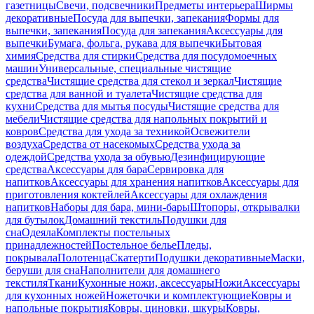
газетницы
Свечи, подсвечники
Предметы интерьера
Ширмы
декоративные
Посуда для выпечки, запекания
Формы для
выпечки, запекания
Посуда для запекания
Аксессуары для
выпечки
Бумага, фольга, рукава для выпечки
Бытовая
химия
Средства для стирки
Средства для посудомоечных
машин
Универсальные, специальные чистящие
средства
Чистящие средства для стекол и зеркал
Чистящие
средства для ванной и туалета
Чистящие средства для
кухни
Средства для мытья посуды
Чистящие средства для
мебели
Чистящие средства для напольных покрытий и
ковров
Средства для ухода за техникой
Освежители
воздуха
Средства от насекомых
Средства ухода за
одеждой
Средства ухода за обувью
Дезинфицирующие
средства
Аксессуары для бара
Сервировка для
напитков
Аксессуары для хранения напитков
Аксессуары для
приготовления коктейлей
Аксессуары для охлаждения
напитков
Наборы для бара, мини-бары
Штопоры, открывалки
для бутылок
Домашний текстиль
Подушки для
сна
Одеяла
Комплекты постельных
принадлежностей
Постельное белье
Пледы,
покрывала
Полотенца
Скатерти
Подушки декоративные
Маски,
беруши для сна
Наполнители для домашнего
текстиля
Ткани
Кухонные ножи, аксессуары
Ножи
Аксессуары
для кухонных ножей
Ножеточки и комплектующие
Ковры и
напольные покрытия
Ковры, циновки, шкуры
Ковры,