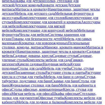
мебель
Шкафы для детской
Полки, стеллажи для
детской
Детские комоды
Кровати детские
Детские
матрасы
Матрасы в кроватку
Наматрасники, защитные чехлы
детские
Мебель для детского сада
Мебельная фурнитура и
аксессуары
Комплектующие для столов
Комплектующие для
стульев
Комплектующие для кроватей и кроваток
Аксессуары
для мебели
Комплектующие для мягкой
мебели
Комплектующие для корпусной мебели
Мебельная
фурнитура
Чехлы для мебели
Системы хранения для
кухни
Товары для безопасности детей
Мебель для самых
маленьких
Кроватки для новорожденных
Пеленальные
столики, комоды, матрасы
Манежи, кровати-манежи
Матрасы в
кроватку
Наматрасники, защитные чехлы в кроватку
Садовая
мебель
Садовые диваны, кресла
Садовые стулья
Садовые,
уличные столы
Комплекты мебели для сада
Гамаки,
шезлонги
Качели садовые
Надувная мебель
Кухни
походные
Столы для сада
Мебель для учебы
Столы, стулья
детские
Письменные столы
Растущие столы и парты
Растущие
кресла и стулья для учебы
Мебель для бани и сауны
Стулья,
табуретки, подставки для бани
Скамьи для бани
Столы для
бани
Журнальные столики для бани
Мебель для кабинета и
офиса
Столы офисные, компьютерные
Кресла, стулья для
офиса
Мягкая мебель для офиса
Шкафы офисные
Стеллажи,
полки для документов
Офисные тумбы
Комплекты мебели для
кабинета
Мебель для лоджии и балкона
Комплекты мебели для