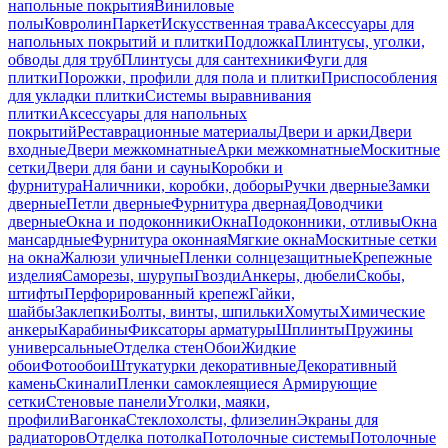
напольные покрытия
Виниловые
полы
Ковролин
Паркет
Искусственная трава
Аксессуары для
напольных покрытий и плитки
Подложка
Плинтусы, уголки,
обводы для труб
Плинтусы для сантехники
Фуги для
плитки
Порожки, профили для пола и плитки
Приспособления
для укладки плитки
Системы выравнивания
плитки
Аксессуары для напольных
покрытий
Реставрационные материалы
Двери и арки
Двери
входные
Двери межкомнатные
Арки межкомнатные
Москитные
сетки
Двери для бани и сауны
Коробки и
фурнитура
Наличники, коробки, доборы
Ручки дверные
Замки
дверные
Петли дверные
Фурнитура дверная
Доводчики
дверные
Окна и подоконники
Окна
Подоконники, отливы
Окна
мансардные
Фурнитура оконная
Мягкие окна
Москитные сетки
на окна
Жалюзи уличные
Пленки солнцезащитные
Крепежные
изделия
Саморезы, шурупы
Гвозди
Анкеры, дюбели
Скобы,
штифты
Перфорированный крепеж
Гайки,
шайбы
Заклепки
Болты, винты, шпильки
Хомуты
Химические
анкеры
Карабины
Фиксаторы арматуры
Шплинты
Пружины
универсальные
Отделка стен
Обои
Жидкие
обои
Фотообои
Штукатурки декоративные
Декоративный
камень
Скинали
Пленки самоклеящиеся
Армирующие
сетки
Стеновые панели
Уголки, маяки,
профили
Вагонка
Стеклохолсты, флизелин
Экраны для
радиаторов
Отделка потолка
Потолочные системы
Потолочные