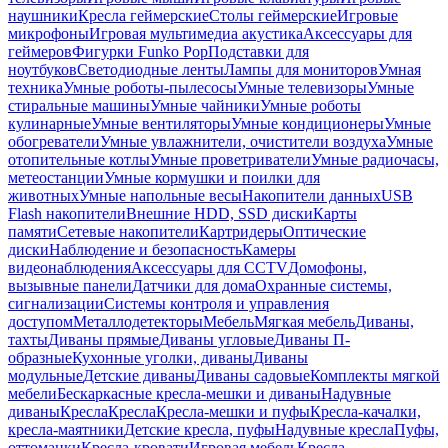
наушники
Кресла геймерские
Столы геймерские
Игровые
микрофоны
Игровая мультимедиа акустика
Аксессуары для
геймеров
Фигурки Funko Pop
Подставки для
ноутбуков
Светодиодные ленты
Лампы для мониторов
Умная
техника
Умные роботы-пылесосы
Умные телевизоры
Умные
стиральные машины
Умные чайники
Умные роботы
кулинарные
Умные вентиляторы
Умные кондиционеры
Умные
обогреватели
Умные увлажнители, очистители воздуха
Умные
отопительные котлы
Умные проветриватели
Умные радиочасы,
метеостанции
Умные кормушки и поилки для
животных
Умные напольные весы
Накопители данных
USB
Flash накопители
Внешние HDD, SSD диски
Карты
памяти
Сетевые накопители
Картридеры
Оптические
диски
Наблюдение и безопасность
Камеры
видеонаблюдения
Аксессуары для CCTV
Домофоны,
вызывные панели
Датчики для дома
Охранные системы,
сигнализации
Системы контроля и управления
доступом
Металлодетекторы
Мебель
Мягкая мебель
Диваны,
тахты
Диваны прямые
Диваны угловые
Диваны П-
образные
Кухонные уголки, диваны
Диваны
модульные
Детские диваны
Диваны садовые
Комплекты мягкой
мебели
Бескаркасные кресла-мешки и диваны
Надувные
диваны
Кресла
Кресла
Кресла-мешки и пуфы
Кресла-качалки,
кресла-маятники
Детские кресла, пуфы
Надувные кресла
Пуфы,
оттоманки
Кресла-кровати
Игровая мебель
Кресла