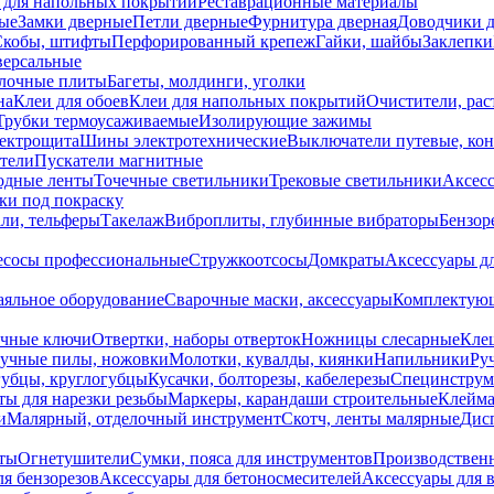
 для напольных покрытий
Реставрационные материалы
ые
Замки дверные
Петли дверные
Фурнитура дверная
Доводчики 
Скобы, штифты
Перфорированный крепеж
Гайки, шайбы
Заклепки
ерсальные
лочные плиты
Багеты, молдинги, уголки
на
Клеи для обоев
Клеи для напольных покрытий
Очистители, рас
Трубки термоусаживаемые
Изолирующие зажимы
лектрощита
Шины электротехнические
Выключатели путевые, ко
атели
Пускатели магнитные
одные ленты
Точечные светильники
Трековые светильники
Аксесс
и под покраску
ли, тельферы
Такелаж
Виброплиты, глубинные вибраторы
Бензор
сосы профессиональные
Стружкоотсосы
Домкраты
Аксессуары д
аяльное оборудование
Сварочные маски, аксессуары
Комплектующ
ечные ключи
Отвертки, наборы отверток
Ножницы слесарные
Кле
учные пилы, ножовки
Молотки, кувалды, киянки
Напильники
Ру
убцы, круглогубцы
Кусачки, болторезы, кабелерезы
Специнструм
ы для нарезки резьбы
Маркеры, карандаши строительные
Клейма
и
Малярный, отделочный инструмент
Скотч, ленты малярные
Дисп
иты
Огнетушители
Сумки, пояса для инструментов
Производствен
я бензорезов
Аксессуары для бетоносмесителей
Аксессуары для 