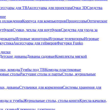
сессуары для ТВ
Аксессуары для проектора
Очки 3D
Средства
ание
 охлаждения
Корпуса для компьютеров
Процессоры
Оптические
утбуков
Сумки, чехлы для ноутбуков
Средства для ухода за
деокарты
Игровые мониторы
Игровые телевизоры
Игровые
акустика
Аксессуары для геймеров
Фигурки Funko
 диски
Детские диваны
Диваны садовые
Комплекты мягкой
ики, комоды
Тумбы под ТВ
Комоды пластиковые
довые столы
Растущие столы и парты
Столы, журнальные
ки, диваны
Стульчики для кормления
Системы хранения для
моды и тумбы
Журнальные столы, столы-книги
Кресла-качалки,
ки, скамьи
Ключницы, газетницы