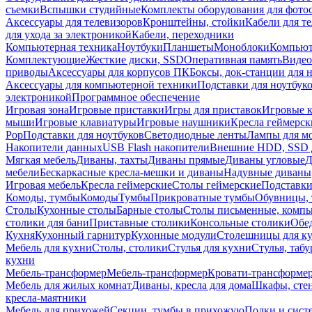
съемки
Вспышки студийные
Комплекты оборудования для фото
Аксессуары для телевизоров
Кронштейны, стойки
Кабели для т
для ухода за электроникой
Кабели, переходники
Компьютерная техника
Ноутбуки
Планшеты
Моноблоки
Компью
Комплектующие
Жесткие диски, SSD
Оперативная память
Видео
приводы
Аксессуары для корпусов ПК
Боксы, док-станции для 
Аксессуары для компьютерной техники
Подставки для ноутбук
электроникой
Программное обеспечение
Игровая зона
Игровые приставки
Игры для приставок
Игровые 
мыши
Игровые клавиатуры
Игровые наушники
Кресла геймерск
Pop
Подставки для ноутбуков
Светодиодные ленты
Лампы для м
Накопители данных
USB Flash накопители
Внешние HDD, SSD 
Мягкая мебель
Диваны, тахты
Диваны прямые
Диваны угловые
Д
мебели
Бескаркасные кресла-мешки и диваны
Надувные диваны
Игровая мебель
Кресла геймерские
Столы геймерские
Подставки
Комоды, тумбы
Комоды
Тумбы
Прикроватные тумбы
Обувницы, 
Столы
Кухонные столы
Барные столы
Столы письменные, комп
столики для бани
Приставные столики
Консольные столики
Обе
Кухня
Кухонный гарнитур
Кухонные модули
Столешницы для к
Мебель для кухни
Столы, столики
Стулья для кухни
Стулья, таб
кухни
Мебель-трансформер
Мебель-трансформер
Кровати-трансформе
Мебель для жилых комнат
Диваны, кресла для дома
Шкафы, стен
кресла-маятники
Мебель для прихожей
Секции, тумбы в прихожую
Полки и сист