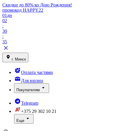
Скидки до 80% ко Дню Рождения!
промокод HAPPY22
01
дн
02
:
30
:
35
г. Минск
Оплата частями
Для юрлиц
Покупателям
Telegram
+375 29
302 10 21
Еще