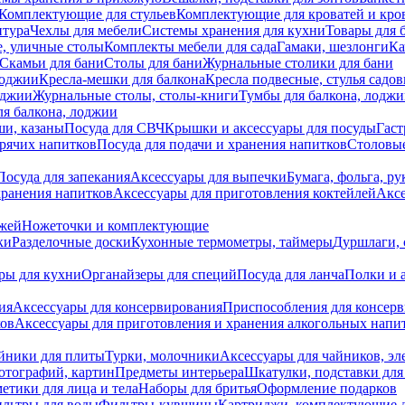
Комплектующие для стульев
Комплектующие для кроватей и кро
итура
Чехлы для мебели
Системы хранения для кухни
Товары для 
, уличные столы
Комплекты мебели для сада
Гамаки, шезлонги
Ка
Скамьи для бани
Столы для бани
Журнальные столики для бани
лоджии
Кресла-мешки для балкона
Кресла подвесные, стулья садо
оджии
Журнальные столы, столы-книги
Тумбы для балкона, лодж
я балкона, лоджии
ши, казаны
Посуда для СВЧ
Крышки и аксессуары для посуды
Гаст
орячих напитков
Посуда для подачи и хранения напитков
Столовы
Посуда для запекания
Аксессуары для выпечки
Бумага, фольга, р
хранения напитков
Аксессуары для приготовления коктейлей
Аксе
ожей
Ножеточки и комплектующие
ки
Разделочные доски
Кухонные термометры, таймеры
Дуршлаги, 
ры для кухни
Органайзеры для специй
Посуда для ланча
Полки и 
ия
Аксессуары для консервирования
Приспособления для консер
ков
Аксессуары для приготовления и хранения алкогольных напи
йники для плиты
Турки, молочники
Аксессуары для чайников, э
отографий, картин
Предметы интерьера
Шкатулки, подставки дл
етики для лица и тела
Наборы для бритья
Оформление подарков
льтры для воды
Фильтры-кувшины
Картриджи, комплектующие д