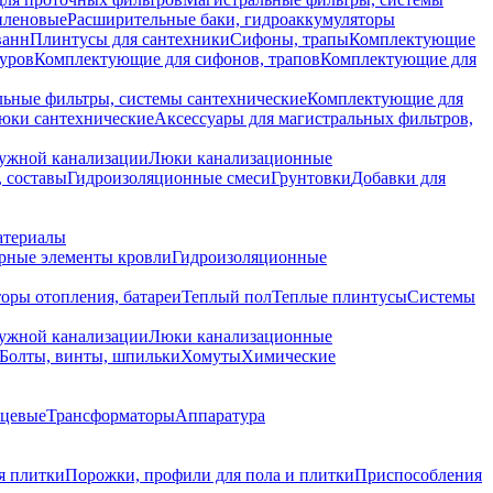
иленовые
Расширительные баки, гидроаккумуляторы
ванн
Плинтусы для сантехники
Сифоны, трапы
Комплектующие
уров
Комплектующие для сифонов, трапов
Комплектующие для
ьные фильтры, системы сантехнические
Комплектующие для
юки сантехнические
Аксессуары для магистральных фильтров,
ружной канализации
Люки канализационные
 составы
Гидроизоляционные смеси
Грунтовки
Добавки для
атериалы
рные элементы кровли
Гидроизоляционные
оры отопления, батареи
Теплый пол
Теплые плинтусы
Системы
ружной канализации
Люки канализационные
Болты, винты, шпильки
Хомуты
Химические
нцевые
Трансформаторы
Аппаратура
я плитки
Порожки, профили для пола и плитки
Приспособления