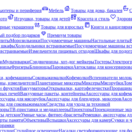
ьютеры и периферия
Мебель
Товары для дома, бакалея
С
мото
Игрушки, товары для детей
Красота и стиль
Здоров
рные украшения
Товары для взрослых
Книги и канцеляри
й подбор подарков
Премиум товары
плиты
Морозильники
Посудомоечные машины
Настольные плиты
 шкафы
Холодильники встраиваемые
Посудомоечные машины вс
встраиваемые
Измельчители пищевых отходов
Шкафы для подогр
чи
Мультиварки
Сэндвичницы, хот-дог мейкеры
Тостеры
Электрог
еницы
Фризеры
Блинницы
Пароварки
Автоклавы для консервиров
ки, кофемашины
Соковыжималки
Кофемолки
Вспениватели молок
ны, измельчители
Планетарные миксеры
Миксеры
Мясорубки
Лом
и фруктов
Вакууматоры
Открывалки, картофелечистки
Проращива
вых печей
Вакуумные пакеты, контейнеры
Аксессуары для кофе
ессуары для мясорубок
Аксессуары для блендеров, миксеров
Аксе
ры для соковыжималок
Средства для ухода за техникой
зоры
ТВ-приставки и медиаплееры
Проекторы
Проекционные эк
сы детские
Умные часы, фитнес-браслеты
Ремешки, аксессуары дл
рты памяти
Объективы
Вспышки
Аксессуары для камер
Сумки и ч
орамки
студии
Студийное освещение
Насадки светоформирующие для фо