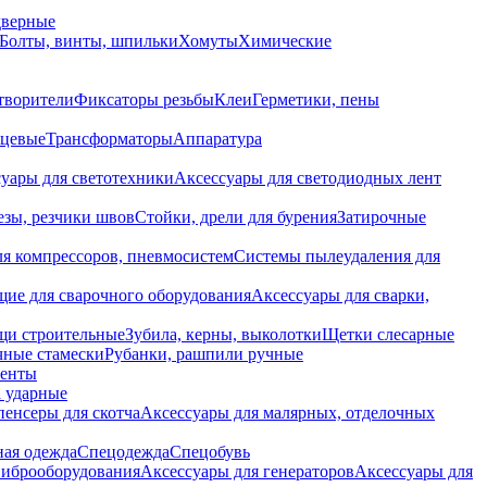
дверные
Болты, винты, шпильки
Хомуты
Химические
творители
Фиксаторы резьбы
Клеи
Герметики, пены
нцевые
Трансформаторы
Аппаратура
уары для светотехники
Аксессуары для светодиодных лент
езы, резчики швов
Стойки, дрели для бурения
Затирочные
ля компрессоров, пневмосистем
Системы пылеудаления для
ие для сварочного оборудования
Аксессуары для сварки,
щи строительные
Зубила, керны, выколотки
Щетки слесарные
чные стамески
Рубанки, рашпили ручные
енты
 ударные
енсеры для скотча
Аксессуары для малярных, отделочных
ная одежда
Спецодежда
Спецобувь
виброоборудования
Аксессуары для генераторов
Аксессуары для