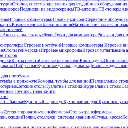
студии
Стойки, системы крепления для студийного оборудования
елевизоров
Подписки на видеосервисы
ТВ-антенны
ТВ-тюнеры
Ак
теры
Игровые компьютеры
Игровые консоли
Серверное оборудов
карты
Компьютерные блоки питания
Материнские платы
Системы
накопителей
ов
Аксессуары для ноутбуков
Очки для компьютера
Рюкзаки для но
контроллеры
Игровые ноутбуки
Игровые компьютеры
Игровые ви
ие
Столы геймерские
Игровые микрофоны
Игровая мультимедиа 
ониторов
диски
Карты памяти
Сетевые накопители
Картридеры
Оптические
иваны П-образные
Кухонные уголки, диваны
Диваны модульные
 для ноутбуков
тумбы в прихожую
Комоды, тумбы для ванной
Пеленальные стол
ьютерные
Детские столы
Туалетные столики
Журнальные столы
Са
денные группы
Столы-книги
ухни
уреты барные
Кухонный гарнитур
Кухонные модули
Кухонные угол
ры
Детские кроватки-трансформеры
Столы-трансформеры
ки, секции
Полки, стеллажи, системы хранения
Стулья, кресла
Ко
емы хранения в прихожую
Вешалки, подставки для зонтов
Банкет