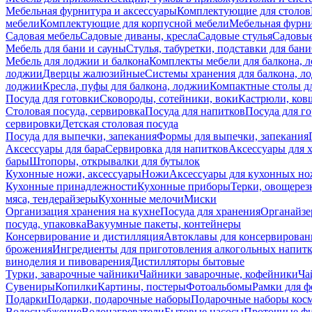
Мебельная фурнитура и аксессуары
Комплектующие для столов
мебели
Комплектующие для корпусной мебели
Мебельная фурн
Садовая мебель
Садовые диваны, кресла
Садовые стулья
Садовые
Мебель для бани и сауны
Стулья, табуретки, подставки для бани
Мебель для лоджии и балкона
Комплекты мебели для балкона, 
лоджии
Дверцы жалюзийные
Системы хранения для балкона, л
лоджии
Кресла, пуфы для балкона, лоджии
Компактные столы дл
Посуда для готовки
Сковороды, сотейники, воки
Кастрюли, ков
Столовая посуда, сервировка
Посуда для напитков
Посуда для г
сервировки
Детская столовая посуда
Посуда для выпечки, запекания
Формы для выпечки, запекания
Аксессуары для бара
Сервировка для напитков
Аксессуары для 
бары
Штопоры, открывалки для бутылок
Кухонные ножи, аксессуары
Ножи
Аксессуары для кухонных н
Кухонные принадлежности
Кухонные приборы
Терки, овощерез
мяса, тендерайзеры
Кухонные мелочи
Миски
Организация хранения на кухне
Посуда для хранения
Органайзе
посуда, упаковка
Вакуумные пакеты, контейнеры
Консервирование и дистилляция
Автоклавы для консервирован
брожения
Ингредиенты для приготовления алкогольных напит
виноделия и пивоварения
Дистилляторы бытовые
Турки, заварочные чайники
Чайники заварочные, кофейники
Ча
Сувениры
Копилки
Картины, постеры
Фотоальбомы
Рамки для ф
Подарки
Подарки, подарочные наборы
Подарочные наборы косм
Водоснабжение
Водонагреватели
Бытовые насосы
Проточные фи