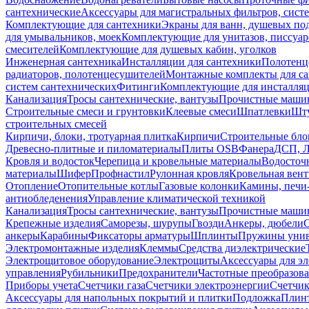
сантехнические
Аксессуары для магистральных фильтров, сист
Комплектующие для сантехники
Экраны для ванн, душевых по
для умывальников, моек
Комплектующие для унитазов, писсуар
смесителей
Комплектующие для душевых кабин, уголков
Инженерная сантехника
Инсталляции для сантехники
Полотенц
радиаторов, полотенцесушителей
Монтажные комплекты для с
систем сантехнических
Фитинги
Комплектующие для инсталля
Канализация
Тросы сантехнические, вантузы
Прочистные маши
Строительные смеси и грунтовки
Клеевые смеси
Шпатлевки
Шту
строительных смесей
Кирпичи, блоки, тротуарная плитка
Кирпичи
Строительные бло
Древесно-плитные и пиломатериалы
Плиты OSB
Фанера
ДСП, 
Кровля и водосток
Черепица и кровельные материалы
Водосточ
материалы
Шифер
Профнастил
Рулонная кровля
Кровельная вен
Отопление
Отопительные котлы
Газовые колонки
Камины, печи
антиобледенения
Управление климатической техникой
Канализация
Тросы сантехнические, вантузы
Прочистные маши
Крепежные изделия
Саморезы, шурупы
Гвозди
Анкеры, дюбели
анкеры
Карабины
Фиксаторы арматуры
Шплинты
Пружины унив
Электромонтажные изделия
Клеммы
Средства диэлектрические
Электрощитовое оборудование
Электрощиты
Аксессуары для э
управления
Рубильники
Предохранители
Частотные преобразов
Приборы учета
Счетчики газа
Счетчики электроэнергии
Счетчи
Аксессуары для напольных покрытий и плитки
Подложка
Плинт