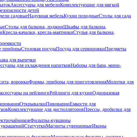
ваток
Аксессуары для мебели
Комплектующие для мягкой
безопасности детей
чели садовые
Надувная мебель
Кухни походные
Столы для сада
вые
Столы для балкона, лоджии
Шкафы для балкона,
ии
Кресла-качалки, кресла-маятники
Стулья для балкона,
роемкости
е приборы
Столовая посуда
Посуда для сервировки
Предметы
укава для выпечки
ссуары для охлаждения напитков
Наборы для бара, мини-
сита, воронки
Формы, приборы для приготовления
Молотки для
аксессуары на рейлинги
Рейлинги для кухни
Одноразовая
вирования
Открывалки
Пивоварни
Емкости для
тков
Комплектующие для дистилляторов
Прессы, дробилки для
лектрочайников
Фильтры-кувшины
я украшений
Статуэтки
Магниты сувенирные
Иконы
ля проточных фильтров
Магистральные фильтры, системы