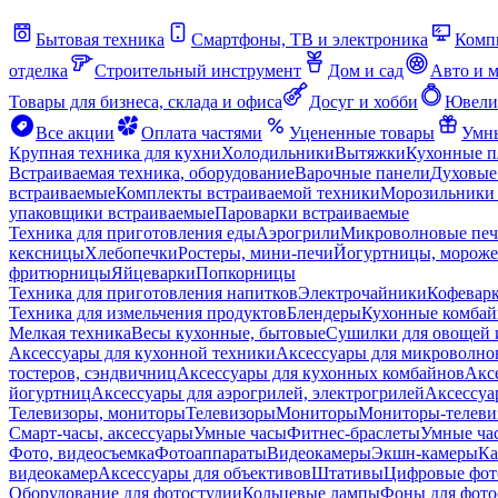
Бытовая техника
Смартфоны, ТВ и электроника
Комп
отделка
Строительный инструмент
Дом и сад
Авто и 
Товары для бизнеса, склада и офиса
Досуг и хобби
Ювели
Все акции
Оплата частями
Уцененные товары
Умны
Крупная техника для кухни
Холодильники
Вытяжки
Кухонные 
Встраиваемая техника, оборудование
Варочные панели
Духовые
встраиваемые
Комплекты встраиваемой техники
Морозильники 
упаковщики встраиваемые
Пароварки встраиваемые
Техника для приготовления еды
Аэрогрили
Микроволновые пе
кексницы
Хлебопечки
Ростеры, мини-печи
Йогуртницы, морож
фритюрницы
Яйцеварки
Попкорницы
Техника для приготовления напитков
Электрочайники
Кофевар
Техника для измельчения продуктов
Блендеры
Кухонные комбай
Мелкая техника
Весы кухонные, бытовые
Сушилки для овощей 
Аксессуары для кухонной техники
Аксессуары для микроволно
тостеров, сэндвичниц
Аксессуары для кухонных комбайнов
Акс
йогуртниц
Аксессуары для аэрогрилей, электрогрилей
Аксессуа
Телевизоры, мониторы
Телевизоры
Мониторы
Мониторы-телеви
Смарт-часы, аксессуары
Умные часы
Фитнес-браслеты
Умные ча
Фото, видеосъемка
Фотоаппараты
Видеокамеры
Экшн-камеры
Ка
видеокамер
Аксессуары для объективов
Штативы
Цифровые фот
Оборудование для фотостудии
Кольцевые лампы
Фоны для фото