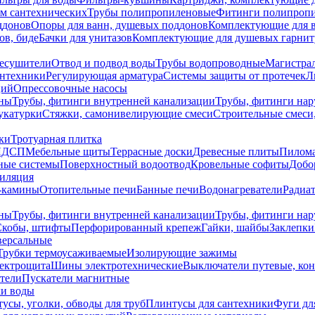
ем сантехнических
Трубы полипропиленовые
Фитинги полипроп
ддонов
Опоры для ванн, душевых поддонов
Комплектующие для 
ов, биде
Бачки для унитазов
Комплектующие для душевых гарнит
есушители
Отвод и подвод воды
Трубы водопроводные
Магистрал
антехники
Регулирующая арматура
Системы защиты от протечек
Л
ций
Опрессовочные насосы
ны
Трубы, фитинги внутренней канализации
Трубы, фитинги на
катурки
Стяжки, самонивелирующие смеси
Строительные смеси,
ки
Тротуарная плитка
ЛДСП
Мебельные щиты
Террасные доски
Древесные плиты
Пилом
ные системы
Поверхностный водоотвод
Кровельные софиты
Добо
тиляция
-камины
Отопительные печи
Банные печи
Водонагреватели
Радиат
ны
Трубы, фитинги внутренней канализации
Трубы, фитинги на
Скобы, штифты
Перфорированный крепеж
Гайки, шайбы
Заклепки
ерсальные
Трубки термоусаживаемые
Изолирующие зажимы
лектрощита
Шины электротехнические
Выключатели путевые, ко
атели
Пускатели магнитные
ки воды
усы, уголки, обводы для труб
Плинтусы для сантехники
Фуги дл