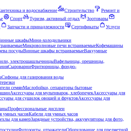
антехника и водоснабжение
Строительство
Ремонт и
ье
Спорт
Туризм, активный отдых
Зоотовары
я
Запчасти и принадлежности
Сертификаты
Услуги
Винные шкафы
Мини-холодильники
траиваемые
Микроволновые печи встраиваемые
Кофемашины
ева посуды
Винные шкафы встраиваемые
Вакуумные
рили, электрошашлычницы
Вафельницы, орешницы,
ания
Сыроварни
Фритюрницы, фондю-
а
Сифоны для газирования воды
терезки
тели семян
Маслобойки, сепараторы бытовые
машин
Аксессуары для мультиварок, хлебопечек
Аксессуары для
ссуары для сушилок овощей и фруктов
Аксессуары для
раны
Профессиональные дисплеи
я умных часов
Кабели для умных часов
ехлы для камер
Зарядные устройства, аккумуляторы для фото,
тостудии
Фотозонты, отражатели
Оборудование для предметной