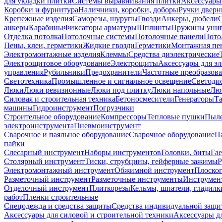
для укладки плитки
Системы выравнивания плитки
Аксессуары
Коробки и фурнитура
Наличники, коробки, доборы
Ручки дверн
Крепежные изделия
Саморезы, шурупы
Гвозди
Анкеры, дюбели
анкеры
Карабины
Фиксаторы арматуры
Шплинты
Пружины унив
Отделка потолка
Потолочные системы
Потолочные панели
Пото
Пены, клеи, герметики
Жидкие гвозди
Герметики
Монтажная пе
Электромонтажные изделия
Клеммы
Средства диэлектрические
Электрощитовое оборудование
Электрощиты
Аксессуары для э
управления
Рубильники
Предохранители
Частотные преобразов
Светотехника
Промышленное и сигнальное освещение
Светоди
Люки
Люки ревизионные
Люки под плитку
Люки напольные
Люк
Силовая и строительная техника
Бетоносмесители
Генераторы
Та
машины
Гидроинструмент
Погрузчики
Строительное оборудование
Компрессоры
Тепловые пушки
Пыле
электроинструмента
Пневмоинструмент
Сварочное и паяльное оборудование
Сварочное оборудование
П
пайки
Слесарный инструмент
Наборы инструментов
Головки, биты
Га
Столярный инструмент
Тиски, струбцины, гейферные зажимы
Р
Электромонтажный инструмент
Обжимной инструмент
Плоског
Разметочный инструмент
Разметочные инструменты
Инструмент
Отделочный инструмент
Плиткорезы
Кельмы, шпатели, гладилк
работ
Пленки строительные
Спецодежда и средства защиты
Средства индивидуальной защ
Аксессуары для силовой и строительной техники
Аксессуары дл