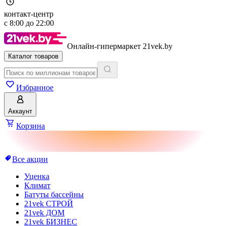
контакт-центр
с
8:00
до
22:00
Онлайн-гипермаркет 21vek.by
Каталог товаров
Избранное
Аккаунт
Корзина
Все акции
Уценка
Климат
Батуты бассейны
21vek СТРОЙ
21vek ДОМ
21vek БИЗНЕС