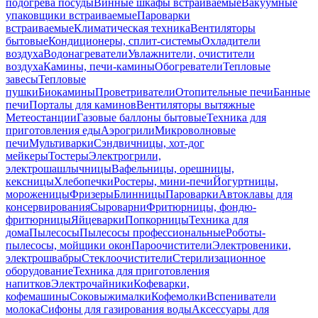
подогрева посуды
Винные шкафы встраиваемые
Вакуумные
упаковщики встраиваемые
Пароварки
встраиваемые
Климатическая техника
Вентиляторы
бытовые
Кондиционеры, сплит-системы
Охладители
воздуха
Водонагреватели
Увлажнители, очистители
воздуха
Камины, печи-камины
Обогреватели
Тепловые
завесы
Тепловые
пушки
Биокамины
Проветриватели
Отопительные печи
Банные
печи
Порталы для каминов
Вентиляторы вытяжные
Метеостанции
Газовые баллоны бытовые
Техника для
приготовления еды
Аэрогрили
Микроволновые
печи
Мультиварки
Сэндвичницы, хот-дог
мейкеры
Тостеры
Электрогрили,
электрошашлычницы
Вафельницы, орешницы,
кексницы
Хлебопечки
Ростеры, мини-печи
Йогуртницы,
мороженицы
Фризеры
Блинницы
Пароварки
Автоклавы для
консервирования
Сыроварни
Фритюрницы, фондю-
фритюрницы
Яйцеварки
Попкорницы
Техника для
дома
Пылесосы
Пылесосы профессиональные
Роботы-
пылесосы, мойщики окон
Пароочистители
Электровеники,
электрошвабры
Стеклоочистители
Стерилизационное
оборудование
Техника для приготовления
напитков
Электрочайники
Кофеварки,
кофемашины
Соковыжималки
Кофемолки
Вспениватели
молока
Сифоны для газирования воды
Аксессуары для