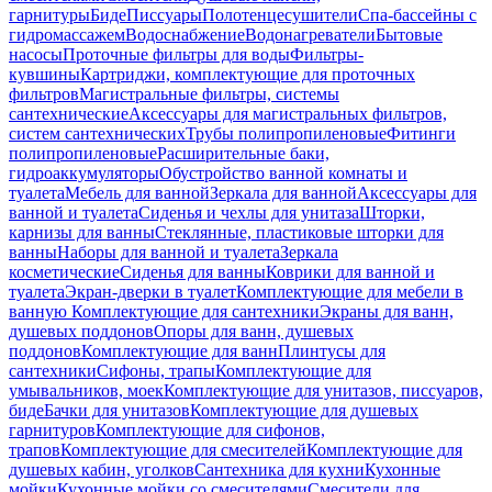
гарнитуры
Биде
Писсуары
Полотенцесушители
Спа-бассейны с
гидромассажем
Водоснабжение
Водонагреватели
Бытовые
насосы
Проточные фильтры для воды
Фильтры-
кувшины
Картриджи, комплектующие для проточных
фильтров
Магистральные фильтры, системы
сантехнические
Аксессуары для магистральных фильтров,
систем сантехнических
Трубы полипропиленовые
Фитинги
полипропиленовые
Расширительные баки,
гидроаккумуляторы
Обустройство ванной комнаты и
туалета
Мебель для ванной
Зеркала для ванной
Аксессуары для
ванной и туалета
Сиденья и чехлы для унитаза
Шторки,
карнизы для ванны
Стеклянные, пластиковые шторки для
ванны
Наборы для ванной и туалета
Зеркала
косметические
Сиденья для ванны
Коврики для ванной и
туалета
Экран-дверки в туалет
Комплектующие для мебели в
ванную
Комплектующие для сантехники
Экраны для ванн,
душевых поддонов
Опоры для ванн, душевых
поддонов
Комплектующие для ванн
Плинтусы для
сантехники
Сифоны, трапы
Комплектующие для
умывальников, моек
Комплектующие для унитазов, писсуаров,
биде
Бачки для унитазов
Комплектующие для душевых
гарнитуров
Комплектующие для сифонов,
трапов
Комплектующие для смесителей
Комплектующие для
душевых кабин, уголков
Сантехника для кухни
Кухонные
мойки
Кухонные мойки со смесителями
Смесители для