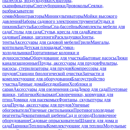
пылесосы, воздуходувки
Аэраторы,
скарификаторы
Снегоуборщики
Дровоколы
Сеялки,
разбрасыватели
семян
Минитракторы
Миникультиваторы
Мойки высокого
давления
Наборы садового электроинструмента
Отдых и
пикник
Батуты
Бассейны
Спа-бассейны
Комплекты мебели для
сада
Столы для сада
Стулья, кресла для сада
Качели
садовые
Гамаки, шезлонги
Раскладушки
Зонты,
тенты
Аксессуары для садовой мебели
Грили
Мангалы,
коптильни
Детская площадка
Сумки-
холодильники
Портативные колонки и
аудиосистемы
Оборудование для участка
Бытовые насосы
Люки
канализационные
Пруды, аксессуары для прудов
Фильтры,
насосы, стерилизаторы для прудов
Компрессоры для
прудов
Станции биологической очистки
Запчасти и
комплектующие для оборудования
Благоустройство
участка
Дачные дома
Беседки
Бани
Хозблоки и
сараи
Аксессуары для озеленения сада
Декор для сада
Почтовые
ящики, таблички
Козырьки
Скворечники, кормушки для
птиц
Домики для насекомых
Фонтаны, скульптуры для
сада
Пруды, аксессуары для прудов
Уличные
обогреватели
Уличные светильники
Противогололедные
реагенты
Декоративный щебень
Сад и огород
Поливочное
оборудование
Садовые опрыскиватели
Шланги для дома и
сада
Парники
Теплицы
Комплектующие для теплиц
Модульные