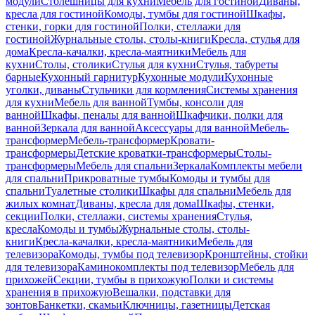
модули
Столешницы для кухни
Мебель для гостиной
Диваны,
кресла для гостиной
Комоды, тумбы для гостиной
Шкафы,
стенки, горки для гостиной
Полки, стеллажи для
гостиной
Журнальные столы, столы-книги
Кресла, стулья для
дома
Кресла-качалки, кресла-маятники
Мебель для
кухни
Столы, столики
Стулья для кухни
Стулья, табуреты
барные
Кухонный гарнитур
Кухонные модули
Кухонные
уголки, диваны
Стульчики для кормления
Системы хранения
для кухни
Мебель для ванной
Тумбы, консоли для
ванной
Шкафы, пеналы для ванной
Шкафчики, полки для
ванной
Зеркала для ванной
Аксессуары для ванной
Мебель-
трансформер
Мебель-трансформер
Кровати-
трансформеры
Детские кроватки-трансформеры
Столы-
трансформеры
Мебель для спальни
Зеркала
Комплекты мебели
для спальни
Прикроватные тумбы
Комоды и тумбы для
спальни
Туалетные столики
Шкафы для спальни
Мебель для
жилых комнат
Диваны, кресла для дома
Шкафы, стенки,
секции
Полки, стеллажи, системы хранения
Стулья,
кресла
Комоды и тумбы
Журнальные столы, столы-
книги
Кресла-качалки, кресла-маятники
Мебель для
телевизора
Комоды, тумбы под телевизор
Кронштейны, стойки
для телевизора
Каминокомплекты под телевизор
Мебель для
прихожей
Секции, тумбы в прихожую
Полки и системы
хранения в прихожую
Вешалки, подставки для
зонтов
Банкетки, скамьи
Ключницы, газетницы
Детская