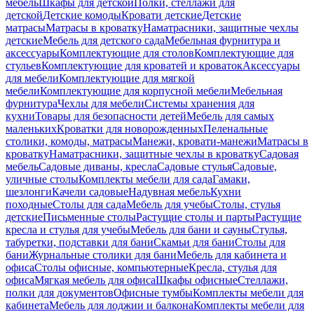
мебель
Шкафы для детской
Полки, стеллажи для
детской
Детские комоды
Кровати детские
Детские
матрасы
Матрасы в кроватку
Наматрасники, защитные чехлы
детские
Мебель для детского сада
Мебельная фурнитура и
аксессуары
Комплектующие для столов
Комплектующие для
стульев
Комплектующие для кроватей и кроваток
Аксессуары
для мебели
Комплектующие для мягкой
мебели
Комплектующие для корпусной мебели
Мебельная
фурнитура
Чехлы для мебели
Системы хранения для
кухни
Товары для безопасности детей
Мебель для самых
маленьких
Кроватки для новорожденных
Пеленальные
столики, комоды, матрасы
Манежи, кровати-манежи
Матрасы в
кроватку
Наматрасники, защитные чехлы в кроватку
Садовая
мебель
Садовые диваны, кресла
Садовые стулья
Садовые,
уличные столы
Комплекты мебели для сада
Гамаки,
шезлонги
Качели садовые
Надувная мебель
Кухни
походные
Столы для сада
Мебель для учебы
Столы, стулья
детские
Письменные столы
Растущие столы и парты
Растущие
кресла и стулья для учебы
Мебель для бани и сауны
Стулья,
табуретки, подставки для бани
Скамьи для бани
Столы для
бани
Журнальные столики для бани
Мебель для кабинета и
офиса
Столы офисные, компьютерные
Кресла, стулья для
офиса
Мягкая мебель для офиса
Шкафы офисные
Стеллажи,
полки для документов
Офисные тумбы
Комплекты мебели для
кабинета
Мебель для лоджии и балкона
Комплекты мебели для