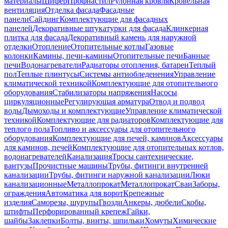
материалы
Шифер
Профнастил
Рулонная кровля
Кровельная
вентиляция
Отделка фасада
Фасадные
панели
Сайдинг
Комплектующие для фасадных
панелей
Декоративные штукатурки для фасада
Клинкерная
плитка для фасада
Декоративный камень для наружной
отделки
Отопление
Отопительные котлы
Газовые
колонки
Камины, печи-камины
Отопительные печи
Банные
печи
Водонагреватели
Радиаторы отопления, батареи
Теплый
пол
Теплые плинтусы
Системы антиобледенения
Управление
климатической техникой
Комплектующие для отопительного
оборудования
Стабилизаторы напряжения
Насосы
циркуляционные
Регулирующая арматура
Отвод и подвод
воды
Дымоходы и комплектующие
Управление климатической
техникой
Комплектующие для радиаторов
Комплектующие для
теплого пола
Топливо и аксессуары для отопительного
оборудования
Комплектующие для печей, каминов
Аксессуары
для каминов, печей
Комплектующие для отопительных котлов,
водонагревателей
Канализация
Тросы сантехнические,
вантузы
Прочистные машины
Трубы, фитинги внутренней
канализации
Трубы, фитинги наружной канализации
Люки
канализационные
Металлопрокат
Металлопрокат
Сваи
Заборы,
ограждения
Автоматика для ворот
Крепежные
изделия
Саморезы, шурупы
Гвозди
Анкеры, дюбели
Скобы,
штифты
Перфорированный крепеж
Гайки,
шайбы
Заклепки
Болты, винты, шпильки
Хомуты
Химические