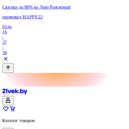
Скидки до 80% ко Дню Рождения!
промокод HAPPY22
01
дн
16
:
37
:
36
Каталог товаров