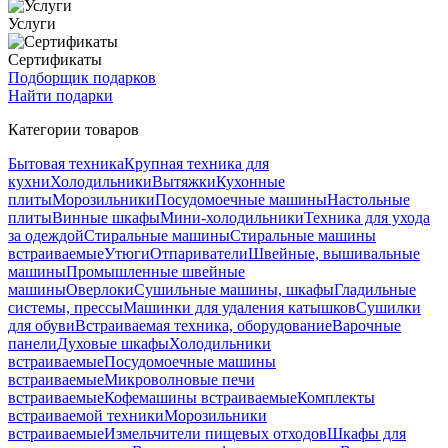
Услуги
Сертификаты
Подборщик подарков
Найти подарки
Категории товаров
Бытовая техника
Крупная техника для
кухни
Холодильники
Вытяжки
Кухонные
плиты
Морозильники
Посудомоечные машины
Настольные
плиты
Винные шкафы
Мини-холодильники
Техника для ухода
за одеждой
Стиральные машины
Стиральные машины
встраиваемые
Утюги
Отпариватели
Швейные, вышивальные
машины
Промышленные швейные
машины
Оверлоки
Сушильные машины, шкафы
Гладильные
системы, прессы
Машинки для удаления катышков
Сушилки
для обуви
Встраиваемая техника, оборудование
Варочные
панели
Духовые шкафы
Холодильники
встраиваемые
Посудомоечные машины
встраиваемые
Микроволновые печи
встраиваемые
Кофемашины встраиваемые
Комплекты
встраиваемой техники
Морозильники
встраиваемые
Измельчители пищевых отходов
Шкафы для