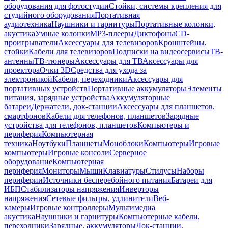
оборудования для фотостудии
Стойки, системы крепления для
студийного оборудования
Портативная
аудиотехника
Наушники и гарнитуры
Портативные колонки,
акустика
Умные колонки
MP3-плееры
Диктофоны
CD-
проигрыватели
Аксессуары для телевизоров
Кронштейны,
стойки
Кабели для телевизоров
Подписки на видеосервисы
ТВ-
антенны
ТВ-тюнеры
Аксессуары для ТВ
Аксессуары для
проектора
Очки 3D
Средства для ухода за
электроникой
Кабели, переходники
Аксессуары для
портативных устройств
Портативные аккумуляторы
Элементы
питания, зарядные устройства
Аккумуляторные
батареи
Держатели, док-станции
Аксессуары для планшетов,
смартфонов
Кабели для телефонов, планшетов
Зарядные
устройства для телефонов, планшетов
Компьютеры и
периферия
Компьютерная
техника
Ноутбуки
Планшеты
Моноблоки
Компьютеры
Игровые
компьютеры
Игровые консоли
Серверное
оборудование
Компьютерная
периферия
Мониторы
Мыши
Клавиатуры
Стилусы
Наборы
периферии
Источники бесперебойного питания
Батареи для
ИБП
Стабилизаторы напряжения
Инверторы
напряжения
Сетевые фильтры, удлинители
Веб-
камеры
Игровые контроллеры
Мультимедиа
акустика
Наушники и гарнитуры
Компьютерные кабели,
переходники
Зарядные, аккумуляторы
Док-станции,