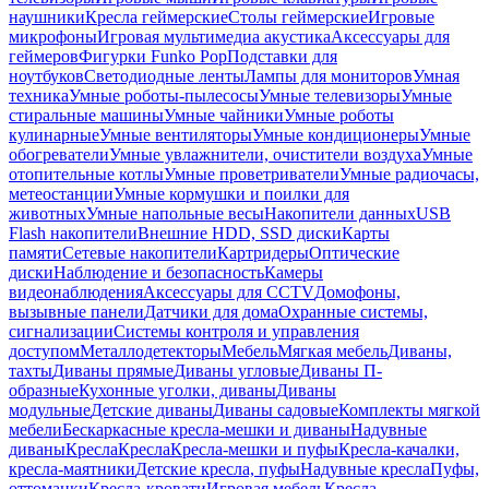
наушники
Кресла геймерские
Столы геймерские
Игровые
микрофоны
Игровая мультимедиа акустика
Аксессуары для
геймеров
Фигурки Funko Pop
Подставки для
ноутбуков
Светодиодные ленты
Лампы для мониторов
Умная
техника
Умные роботы-пылесосы
Умные телевизоры
Умные
стиральные машины
Умные чайники
Умные роботы
кулинарные
Умные вентиляторы
Умные кондиционеры
Умные
обогреватели
Умные увлажнители, очистители воздуха
Умные
отопительные котлы
Умные проветриватели
Умные радиочасы,
метеостанции
Умные кормушки и поилки для
животных
Умные напольные весы
Накопители данных
USB
Flash накопители
Внешние HDD, SSD диски
Карты
памяти
Сетевые накопители
Картридеры
Оптические
диски
Наблюдение и безопасность
Камеры
видеонаблюдения
Аксессуары для CCTV
Домофоны,
вызывные панели
Датчики для дома
Охранные системы,
сигнализации
Системы контроля и управления
доступом
Металлодетекторы
Мебель
Мягкая мебель
Диваны,
тахты
Диваны прямые
Диваны угловые
Диваны П-
образные
Кухонные уголки, диваны
Диваны
модульные
Детские диваны
Диваны садовые
Комплекты мягкой
мебели
Бескаркасные кресла-мешки и диваны
Надувные
диваны
Кресла
Кресла
Кресла-мешки и пуфы
Кресла-качалки,
кресла-маятники
Детские кресла, пуфы
Надувные кресла
Пуфы,
оттоманки
Кресла-кровати
Игровая мебель
Кресла