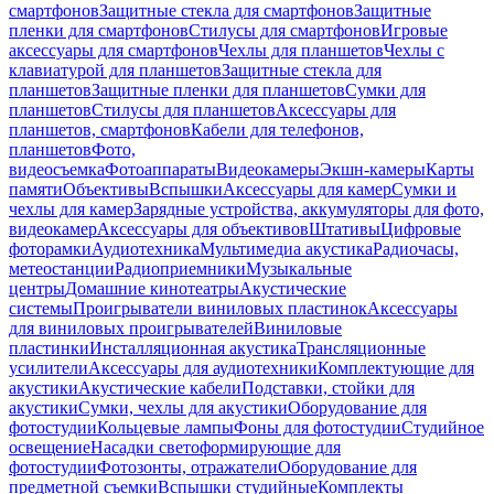
смартфонов
Защитные стекла для смартфонов
Защитные
пленки для смартфонов
Стилусы для смартфонов
Игровые
аксессуары для смартфонов
Чехлы для планшетов
Чехлы с
клавиатурой для планшетов
Защитные стекла для
планшетов
Защитные пленки для планшетов
Сумки для
планшетов
Стилусы для планшетов
Аксессуары для
планшетов, смартфонов
Кабели для телефонов,
планшетов
Фото,
видеосъемка
Фотоаппараты
Видеокамеры
Экшн-камеры
Карты
памяти
Объективы
Вспышки
Аксессуары для камер
Сумки и
чехлы для камер
Зарядные устройства, аккумуляторы для фото,
видеокамер
Аксессуары для объективов
Штативы
Цифровые
фоторамки
Аудиотехника
Мультимедиа акустика
Радиочасы,
метеостанции
Радиоприемники
Музыкальные
центры
Домашние кинотеатры
Акустические
системы
Проигрыватели виниловых пластинок
Аксессуары
для виниловых проигрывателей
Виниловые
пластинки
Инсталляционная акустика
Трансляционные
усилители
Аксессуары для аудиотехники
Комплектующие для
акустики
Акустические кабели
Подставки, стойки для
акустики
Сумки, чехлы для акустики
Оборудование для
фотостудии
Кольцевые лампы
Фоны для фотостудии
Студийное
освещение
Насадки светоформирующие для
фотостудии
Фотозонты, отражатели
Оборудование для
предметной съемки
Вспышки студийные
Комплекты