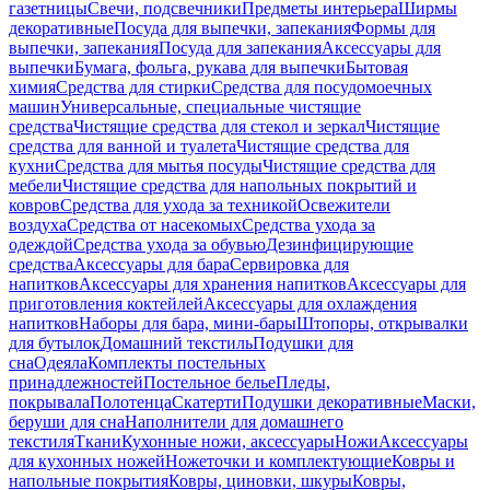
газетницы
Свечи, подсвечники
Предметы интерьера
Ширмы
декоративные
Посуда для выпечки, запекания
Формы для
выпечки, запекания
Посуда для запекания
Аксессуары для
выпечки
Бумага, фольга, рукава для выпечки
Бытовая
химия
Средства для стирки
Средства для посудомоечных
машин
Универсальные, специальные чистящие
средства
Чистящие средства для стекол и зеркал
Чистящие
средства для ванной и туалета
Чистящие средства для
кухни
Средства для мытья посуды
Чистящие средства для
мебели
Чистящие средства для напольных покрытий и
ковров
Средства для ухода за техникой
Освежители
воздуха
Средства от насекомых
Средства ухода за
одеждой
Средства ухода за обувью
Дезинфицирующие
средства
Аксессуары для бара
Сервировка для
напитков
Аксессуары для хранения напитков
Аксессуары для
приготовления коктейлей
Аксессуары для охлаждения
напитков
Наборы для бара, мини-бары
Штопоры, открывалки
для бутылок
Домашний текстиль
Подушки для
сна
Одеяла
Комплекты постельных
принадлежностей
Постельное белье
Пледы,
покрывала
Полотенца
Скатерти
Подушки декоративные
Маски,
беруши для сна
Наполнители для домашнего
текстиля
Ткани
Кухонные ножи, аксессуары
Ножи
Аксессуары
для кухонных ножей
Ножеточки и комплектующие
Ковры и
напольные покрытия
Ковры, циновки, шкуры
Ковры,