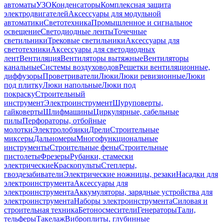
автоматы
УЗО
Конденсаторы
Комплексная защита
электродвигателей
Аксессуары для модульной
автоматики
Светотехника
Промышленное и сигнальное
освещение
Светодиодные ленты
Точечные
светильники
Трековые светильники
Аксессуары для
светотехники
Аксессуары для светодиодных
лент
Вентиляция
Вентиляторы вытяжные
Вентиляторы
канальные
Системы воздуховодов
Решетки вентиляционные,
диффузоры
Проветриватели
Люки
Люки ревизионные
Люки
под плитку
Люки напольные
Люки под
покраску
Строительный
инструмент
Электроинструмент
Шуруповерты,
гайковерты
Шлифмашины
Циркулярные, сабельные
пилы
Перфораторы, отбойные
молотки
Электролобзики
Дрели
Строительные
миксеры
Дальномеры
Многофункциональные
инструменты
Строительные фены
Строительные
пистолеты
Фрезеры
Рубанки, стамески
электрические
Краскопульты
Степлеры,
гвоздезабиватели
Электрические ножницы, резаки
Насадки для
электроинструмента
Аксессуары для
электроинструмента
Аккумуляторы, зарядные устройства для
электроинструмента
Наборы электроинструмента
Силовая и
строительная техника
Бетоносмесители
Генераторы
Тали,
тельферы
Такелаж
Виброплиты, глубинные