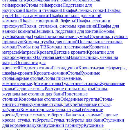
геймерские
Столы геймерские
Подставки для
ноутбуков
Шкафы и стеллажи
Шкафы
Стенки, горки
Шкафы-
купе
Шкафы-гармошки
Шкафы-пеналы для жилой
комнаты
Шкафы с витриной, буфеты
Шкафы, секции в
прихожую
Полки, стеллажи, системы хранения
Шкафы для
ванной комнаты
Вешалки, подставки для зонтов
Комоды,
тумбы
Комоды
Тумбы
Прикроватные тумбы
Обувницы, тумбы в
прихожую
Комоды, тумбы для ванной
Пеленальные столики,
комоды
Тумбы под ТВ
Комоды пластиковые
Кровати и
матрасы
Матрасы
Кровати
Детские кровати
Кроватки для
новорожденных
Надувная мебель
Наматрасники, чехлы на
матрас
Основания для
кроватей
Подматрасники
Раскладушки
Кровати-трансформеры,
шкафы-кровати
Кровати-домики
Столы
Кухонные
столы
Барные столы
Столы письменные,
компьютерные
Детские столы
Туалетные столики
Журнальные
столы
Садовые столы
Растущие столы и парты
Столы,
журнальные столики для бани
Приставные
столики
Консольные столики
Обеденные группы
Столы-
книги
Стулья
Кухонные стулья, табуреты
Барные стулья,
табуреты
Компьютерные кресла, стулья
Геймерские
кресла
Детские стулья, табуреты
Банкетки, скамьи
Садовые
кресла, стулья, табуреты
Стулья, табуреты для бани
Стульчики
для кормления
Кухня
Кухонный гарнитур
Кухонные