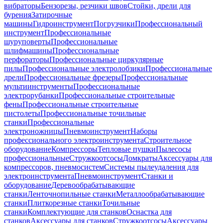
вибраторы
Бензорезы, резчики швов
Стойки, дрели для
бурения
Затирочные
машины
Гидроинструмент
Погрузчики
Профессиональный
инструмент
Профессиональные
шуруповерты
Профессиональные
шлифмашины
Профессиональные
перфораторы
Профессиональные циркулярные
пилы
Профессиональные электролобзики
Профессиональные
дрели
Профессиональные фрезеры
Профессиональные
мультиинструменты
Профессиональные
электрорубанки
Профессиональные строительные
фены
Профессиональные строительные
пистолеты
Профессиональные точильные
станки
Профессиональные
электроножницы
Пневмоинструмент
Наборы
профессионального электроинструмента
Строительное
оборудование
Компрессоры
Тепловые пушки
Пылесосы
профессиональные
Стружкоотсосы
Домкраты
Аксессуары для
компрессоров, пневмосистем
Системы пылеудаления для
электроинструмента
Пневмоинструмент
Станки и
оборудование
Деревообрабатывающие
станки
Ленточнопильные станки
Металлообрабатывающие
станки
Плиткорезные станки
Точильные
станки
Комплектующие для станков
Оснастка для
станков
Аксессуары для станков
Стружкоотсосы
Аксессуары