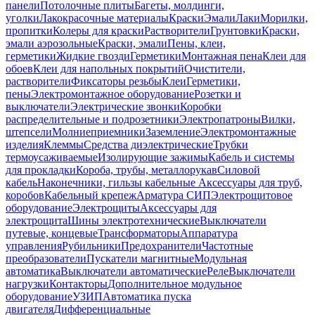
панели
Потолочные плиты
Багеты, молдинги,
уголки
Лакокрасочные материалы
Краски
Эмали
Лаки
Морилки,
пропитки
Колеры для краски
Растворители
Грунтовки
Краски,
эмали аэрозольные
Краски, эмали
Пены, клеи,
герметики
Жидкие гвозди
Герметики
Монтажная пена
Клеи для
обоев
Клеи для напольных покрытий
Очистители,
растворители
Фиксаторы резьбы
Клеи
Герметики,
пены
Электромонтажное оборудование
Розетки и
выключатели
Электрические звонки
Коробки
распределительные и подрозетники
Электропатроны
Вилки,
штепсели
Молниеприемники
Заземление
Электромонтажные
изделия
Клеммы
Средства диэлектрические
Трубки
термоусаживаемые
Изолирующие зажимы
Кабель и системы
для прокладки
Короба, трубы, металлорукав
Силовой
кабель
Наконечники, гильзы кабельные
Аксессуары для труб,
коробов
Кабельный крепеж
Арматура СИП
Электрощитовое
оборудование
Электрощиты
Аксессуары для
электрощита
Шины электротехнические
Выключатели
путевые, концевые
Трансформаторы
Аппаратура
управления
Рубильники
Предохранители
Частотные
преобразователи
Пускатели магнитные
Модульная
автоматика
Выключатели автоматические
Реле
Выключатели
нагрузки
Контакторы
Дополнительное модульное
оборудование
УЗИП
Автоматика пуска
двигателя
Дифференциальные