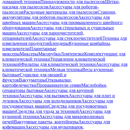
домашней техники
Принадлежности для пылесосов
Щетки,
насадки для пылесосов
Аксессуары для роботов-
пылесосов
Расходные материалы для пылесосов
Станции,
аккумуляторы для роботов-пылесосов
Аксессуары для
швейных машин
Аксессуары для промышленного швейного
оборудования
Аксессуары для стиральных и сушильных
машин
Аксессуары для пароочистителей,
отпаривателей
Аксессуары для стеклоочистителей
Техника для
измельчения продуктов
Блендеры
Кухонные комбайны,
измельчители
Планетарные
миксеры
Миксеры
Мясорубки
Ломтерезки
Комплектующие для
климатической техники
Управление климатической
техникой
Фильтры для климатической техники
Аксессуары для
климатической техники
Мелкая техника
Весы кухонные,
бытовые
Сушилки для овощей и
фруктов
Вакууматоры
Открывалки,
картофелечистки
Проращиватели семян
Маслобойки,
сепараторы бытовые
Аксессуары для крупной
техники
Аксессуары для вытяжек
Аксессуары для плит и
духовок
Аксессуары для холодильников
Аксессуары для
посудомоечных машин
Средства для посудомоечных
машин
Средства для ухода за техникой
Аксессуары для
кухонной техники
Аксессуары для микроволновых
печей
Вакуумные пакеты, контейнеры
Аксессуары для
кофемашин
Аксессуары для мультиварок,