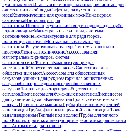
кухонных моек
Измельчители пищевых отходов
Системы для
очистки питьевой воды
Сифоны для кухонных
моек
Комплектующие для кухонных моек
Инженерная
сантехника
Инсталляции для
сантехники
Полотенцесушители
Отвод и подвод воды
Трубы
водопроводные
Магистральные фильтры, системы
сантехнические
Комплектующие для радиаторов,
полотенцесушителей
Монтажные комплекты для
сантехники
Регулирующая арматура
Системы защиты от
протечек
Люки сантехнические
Аксессуары для
магистральных фильтров, систем
сантехнических
Фитинги
Комплектующие для
инсталляций
Опрессовочные насосы
Сантехника для
общественных мест
Аксессуары для общественных
санузлов
Сушилки для рук
Дозаторы для общественных
санузлов
Сенсорные дозаторы для общественных
санузлов
Локтевые дозаторы для общественных
санузлов
Диспенсеры для бумажных полотенец
Диспенсеры
для туалетной бумаги
Канализация
Тросы сантехнические,
вантузы
Прочистные машины
Трубы, фитинги внутренней
канализации
Трубы, фитинги наружной канализации
Люки
канализационные
Теплый пол водяной
Трубы для теплого
пола
Коллекторы и комплектующие
Термостатика для теплого
пола
Автоматика для теплого
пола
Строительство
Строительные смеси и грунтовки
Клеевые