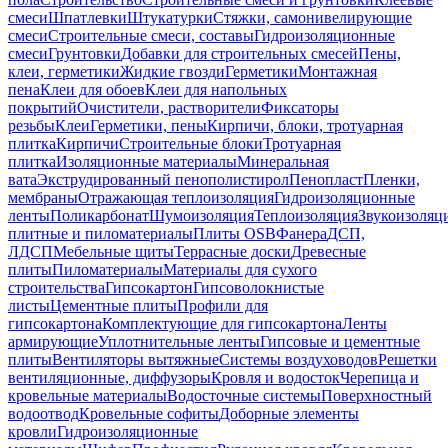
смеси
Шпатлевки
Штукатурки
Стяжки, самонивелирующие
смеси
Строительные смеси, составы
Гидроизоляционные
смеси
Грунтовки
Добавки для строительных смесей
Пены,
клеи, герметики
Жидкие гвозди
Герметики
Монтажная
пена
Клеи для обоев
Клеи для напольных
покрытий
Очистители, растворители
Фиксаторы
резьбы
Клеи
Герметики, пены
Кирпичи, блоки, тротуарная
плитка
Кирпичи
Строительные блоки
Тротуарная
плитка
Изоляционные материалы
Минеральная
вата
Экструдированный пенополистирол
Пенопласт
Пленки,
мембраны
Отражающая теплоизоляция
Гидроизоляционные
ленты
Поликарбонат
Шумоизоляция
Теплоизоляция
Звукоизоляц
плитные и пиломатериалы
Плиты OSB
Фанера
ДСП,
ЛДСП
Мебельные щиты
Террасные доски
Древесные
плиты
Пиломатериалы
Материалы для сухого
строительства
Гипсокартон
Гипсоволокнистые
листы
Цементные плиты
Профили для
гипсокартона
Комплектующие для гипсокартона
Ленты
армирующие
Уплотнительные ленты
Гипсовые и цементные
плиты
Вентиляторы вытяжные
Системы воздуховодов
Решетки
вентиляционные, диффузоры
Кровля и водосток
Черепица и
кровельные материалы
Водосточные системы
Поверхностный
водоотвод
Кровельные софиты
Доборные элементы
кровли
Гидроизоляционные