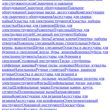
для стружкоотсосов
Сварочное и паяльное
оборудование
Сварочное оборудование
Паяльное
оборудование
Сварочные маски, аксессуары
Комплектующие
для сварочного оборудования
Аксессуары для сварки,
пайки
Оснастка для электроинструмента
Оснастка, наборы
оснастки
Насадки для граверов
Щетки для
электроинструмента
Развертки
Пуансоны
Щетки для
электродвигателей
Слесарный инструмент
Наборы
инструментов
Головки, биты
Гаечные ключи
Отвертки, наборы
отверток
Ножницы слесарные
Клещи строительные
Зубила,
керны, выколотки
Щетки слесарные
Оснастка и аксессуары для
бурения и сверления
Сверла, буры, зенкеры
Коронки
Зубила для
электроинструмента
Аксессуары для бурения и
сверления
Столярный инструмент
Тиски, струбцины,
гейферные зажимы
Ручные пилы, ножовки
Молотки, кувалды,
киянки
Напильники
Ручные стамески
Рубанки, рашпили
ручные
Оснастка и аксессуары для резания и
шлифования
Отрезные, пильные диски
Пильные полотна для
электроинструмента
Фрезы
Шлифовальные диски, насадки,
листы
Шлифовальные чашки
Точильные камни, круги,
сегменты
Полировальные валы
Направляющие
шины
Комплектующие для резания
Аксессуары для
резания
Аксессуары для шлифования
Электромонтажный
инструмент
Обжимной инструмент
Плоскогубцы,
круглогубцы
Кусачки, болторезы,