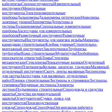
кабелерезы
Специнструменты
Измерительный
инструмент
Мерительные
инструменты
Электроизмерительные
приборы
Дальномеры
Дальномеры оптические
Нивелиры,
лазерные уровни
Пирометры
Детекторы и
тестеры
Толщиномеры
Специальные измерительные
приборы
Аксессуары для измерительных
приборов
Разметочный инструмент
Разметочные
инструменты
Инструменты для нарезки резьбы
Маркеры,
карандаши строительные
Клейма ударные
Строительно-
монтажный инструмент
Заклепочники
Труборезы,
трубогибы
Ножи строительные
Мультитулы
Пробойники,
просекатели отверстий
Ломы
Степлеры
механические
Стеклорезы
Прикаточные валики
Отделочный
инструмент
Плиткорезы
Кельмы, шпатели, гладилки
Малярный,
отделочный инструмент
Скотч, ленты малярные
Диспенсеры
для скотча
Аксессуары для малярных, отделочных
работ
Пленки строительные
Лестницы и стремянки
Лестницы,
стремянки
Чердачные лестницы
Элементы
лестниц
Подъемники строительные
Спецодежда и средства
защиты
Средства индивидуальной
защиты
Огнетушители
Сумки, пояса для
инструментов
Производственная
одежда
Спецодежда
Спецобувь
Организация рабочего
пространства
Фонари, прожекторы
Кейсы, ящики для