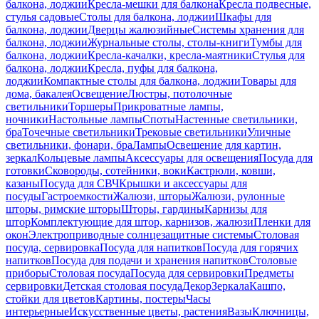
балкона, лоджии
Кресла-мешки для балкона
Кресла подвесные,
стулья садовые
Столы для балкона, лоджии
Шкафы для
балкона, лоджии
Дверцы жалюзийные
Системы хранения для
балкона, лоджии
Журнальные столы, столы-книги
Тумбы для
балкона, лоджии
Кресла-качалки, кресла-маятники
Стулья для
балкона, лоджии
Кресла, пуфы для балкона,
лоджии
Компактные столы для балкона, лоджии
Товары для
дома, бакалея
Освещение
Люстры, потолочные
светильники
Торшеры
Прикроватные лампы,
ночники
Настольные лампы
Споты
Настенные светильники,
бра
Точечные светильники
Трековые светильники
Уличные
светильники, фонари, бра
Лампы
Освещение для картин,
зеркал
Кольцевые лампы
Аксессуары для освещения
Посуда для
готовки
Сковороды, сотейники, воки
Кастрюли, ковши,
казаны
Посуда для СВЧ
Крышки и аксессуары для
посуды
Гастроемкости
Жалюзи, шторы
Жалюзи, рулонные
шторы, римские шторы
Шторы, гардины
Карнизы для
штор
Комплектующие для штор, карнизов, жалюзи
Пленки для
окон
Электроприводные солнцезащитные системы
Столовая
посуда, сервировка
Посуда для напитков
Посуда для горячих
напитков
Посуда для подачи и хранения напитков
Столовые
приборы
Столовая посуда
Посуда для сервировки
Предметы
сервировки
Детская столовая посуда
Декор
Зеркала
Кашпо,
стойки для цветов
Картины, постеры
Часы
интерьерные
Искусственные цветы, растения
Вазы
Ключницы,