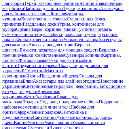
для уборки
Турки, заварочные чайники
Чайники заварочные,
кофейники
Чайники для плиты
Турки, молочники
Аксессуары
для чайников, электрочайников
Фильтры-
кувшины
Хозяйственные товары
Сушилки для белья,
прищепки
Гладильные доски
Урны, контейнеры для
мусора
Органайзеры, корзины, ящики
Туалетная бумага,
бумажные полотенца
Салфетки, мочалки, губки, мусорные
пакеты
Фольга, пленка, пакеты
Упаковочная тара
Аксессуары
для глажения
Аксессуары для стирки
Веревки,
шпагаты
Емкости, дозаторы для моющих средств
Вешалки-
плечики
Мешки хозяйственные
Сувениры
Копилки
Картины,
постеры
Фотоальбомы
Рамки для фотографий,
картин
Предметы интерьера
Шкатулки, подставки для
украшений
Статуэтки
Магниты
сувенирные
Иконы
Праздничный декор
Товары для
праздника
Елки
Аксессуары для елей новогодних
Новогодние
украшения
Светодиодные гирлянды, декорации
Светодиодные
фигуры, игрушки
Временные
татуировки
Фотобутафория
Товары для
маскарада
Подарки
Подарки, подарочные наборы
Подарочные
наборы косметики для лица и тела
Наборы для
бритья
Оформление подарков
Сантехника и
водоснабжение
Сантехника
Душевые кабины, поддоны,
двери
Ванны
Унитазы
Умывальники
Умывальники со
смесителями
Смесители
Душевые панели,