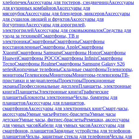
хлебопечек
Аксессуары для тостеров, сэндвичниц
Аксессуары
для кухонных комбайнов
Аксессуары для
мясорубок
Аксессуары для блендеров, миксеров
Аксессуары
для сушилок овощей и фруктов
Аксессуары для
йогуртниц
Аксессуары для аэрогрилей,
электрогрилей
Аксессуары для соковыжималок
Средства для
ухода за техникой
Смартфоны, ТВ и
электроника
Смартфоны
Смартфоны
Смартфоны
восстановленные
Смартфоны Apple
Смартфоны
Xiaomi
Смартфоны Samsung
Смартфоны Honor
Смартфоны
Huawei
Смартфоны POCO
Смартфоны Infinix
Смартфоны
Tecno
Смартфоны Realme
Смартфоны Samsung Galaxy S26
series
Кнопочные телефоны
Складные смартфоны
Телевизоры,
мониторы
Телевизоры
Мониторы
Мониторы-телевизоры
ТВ-
приставки и медиаплееры
Проекторы
Проекционные
экраны
Профессиональные дисплеи
Планшеты, электронные
книги
Планшеты
Электронные книги
Графические
планшеты
Блокноты электронные
Чехлы, бамперы для
планшетов
Аксессуары для планшетов,
смартфонов
Аксессуары для электронных книг
Смарт-часы,
аксессуары
Умные часы
Фитнес-браслеты
Умные часы
детские
Умные часы, фитнес-браслеты
Ремешки, аксессуары
для умных часов
Кабели для умных часов
Аксессуары для
смартфонов, планшетов
Зарядные устройства для телефонов,
планшетов
Чехлы, защитные стекла для телефонов
Чехлы для