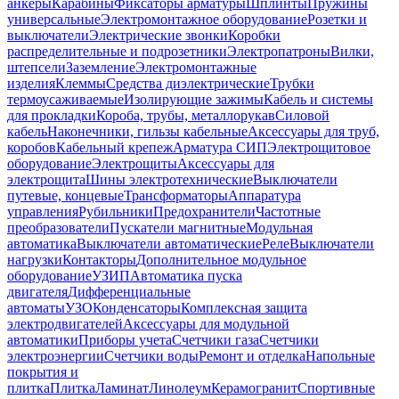
анкеры
Карабины
Фиксаторы арматуры
Шплинты
Пружины
универсальные
Электромонтажное оборудование
Розетки и
выключатели
Электрические звонки
Коробки
распределительные и подрозетники
Электропатроны
Вилки,
штепсели
Заземление
Электромонтажные
изделия
Клеммы
Средства диэлектрические
Трубки
термоусаживаемые
Изолирующие зажимы
Кабель и системы
для прокладки
Короба, трубы, металлорукав
Силовой
кабель
Наконечники, гильзы кабельные
Аксессуары для труб,
коробов
Кабельный крепеж
Арматура СИП
Электрощитовое
оборудование
Электрощиты
Аксессуары для
электрощита
Шины электротехнические
Выключатели
путевые, концевые
Трансформаторы
Аппаратура
управления
Рубильники
Предохранители
Частотные
преобразователи
Пускатели магнитные
Модульная
автоматика
Выключатели автоматические
Реле
Выключатели
нагрузки
Контакторы
Дополнительное модульное
оборудование
УЗИП
Автоматика пуска
двигателя
Дифференциальные
автоматы
УЗО
Конденсаторы
Комплексная защита
электродвигателей
Аксессуары для модульной
автоматики
Приборы учета
Счетчики газа
Счетчики
электроэнергии
Счетчики воды
Ремонт и отделка
Напольные
покрытия и
плитка
Плитка
Ламинат
Линолеум
Керамогранит
Спортивные