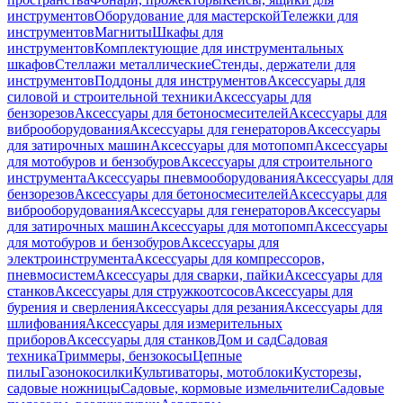
инструментов
Оборудование для мастерской
Тележки для
инструментов
Магниты
Шкафы для
инструментов
Комплектующие для инструментальных
шкафов
Стеллажи металлические
Стенды, держатели для
инструментов
Поддоны для инструментов
Аксессуары для
силовой и строительной техники
Аксессуары для
бензорезов
Аксессуары для бетоносмесителей
Аксессуары для
виброоборудования
Аксессуары для генераторов
Аксессуары
для затирочных машин
Аксессуары для мотопомп
Аксессуары
для мотобуров и бензобуров
Аксессуары для строительного
инструмента
Аксессуары пневмооборудования
Аксессуары для
бензорезов
Аксессуары для бетоносмесителей
Аксессуары для
виброоборудования
Аксессуары для генераторов
Аксессуары
для затирочных машин
Аксессуары для мотопомп
Аксессуары
для мотобуров и бензобуров
Аксессуары для
электроинструмента
Аксессуары для компрессоров,
пневмосистем
Аксессуары для сварки, пайки
Аксессуары для
станков
Аксессуары для стружкоотсосов
Аксессуары для
бурения и сверления
Аксессуары для резания
Аксессуары для
шлифования
Аксессуары для измерительных
приборов
Аксессуары для станков
Дом и сад
Садовая
техника
Триммеры, бензокосы
Цепные
пилы
Газонокосилки
Культиваторы, мотоблоки
Кусторезы,
садовые ножницы
Садовые, кормовые измельчители
Садовые