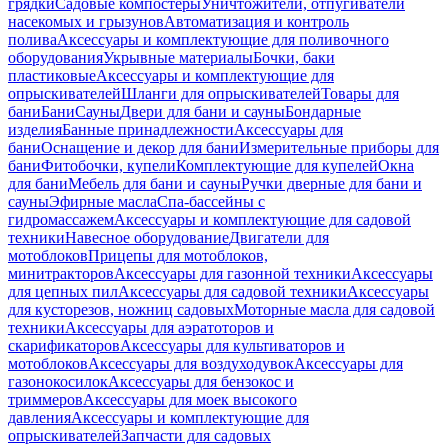
грядки
Садовые компостеры
Уничтожители, отпугиватели
насекомых и грызунов
Автоматизация и контроль
полива
Аксессуары и комплектующие для поливочного
оборудования
Укрывные материалы
Бочки, баки
пластиковые
Аксессуары и комплектующие для
опрыскивателей
Шланги для опрыскивателей
Товары для
бани
Бани
Сауны
Двери для бани и сауны
Бондарные
изделия
Банные принадлежности
Аксессуары для
бани
Оснащение и декор для бани
Измерительные приборы для
бани
Фитобочки, купели
Комплектующие для купелей
Окна
для бани
Мебель для бани и сауны
Ручки дверные для бани и
сауны
Эфирные масла
Спа-бассейны с
гидромассажем
Аксессуары и комплектующие для садовой
техники
Навесное оборудование
Двигатели для
мотоблоков
Прицепы для мотоблоков,
минитракторов
Аксессуары для газонной техники
Аксессуары
для цепных пил
Аксессуары для садовой техники
Аксессуары
для кусторезов, ножниц садовых
Моторные масла для садовой
техники
Аксессуары для аэратоторов и
скарификаторов
Аксессуары для культиваторов и
мотоблоков
Аксессуары для воздуходувок
Аксессуары для
газонокосилок
Аксессуары для бензокос и
триммеров
Аксессуары для моек высокого
давления
Аксессуары и комплектующие для
опрыскивателей
Запчасти для садовых