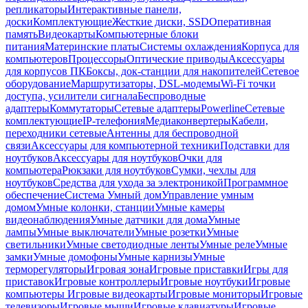
репликаторы
Интерактивные панели,
доски
Комплектующие
Жесткие диски, SSD
Оперативная
память
Видеокарты
Компьютерные блоки
питания
Материнские платы
Системы охлаждения
Корпуса для
компьютеров
Процессоры
Оптические приводы
Аксессуары
для корпусов ПК
Боксы, док-станции для накопителей
Сетевое
оборудование
Маршрутизаторы, DSL-модемы
Wi-Fi точки
доступа, усилители сигнала
Беспроводные
адаптеры
Коммутаторы
Сетевые адаптеры
Powerline
Сетевые
комплектующие
IP-телефония
Медиаконвертеры
Кабели,
переходники сетевые
Антенны для беспроводной
связи
Аксессуары для компьютерной техники
Подставки для
ноутбуков
Аксессуары для ноутбуков
Очки для
компьютера
Рюкзаки для ноутбуков
Сумки, чехлы для
ноутбуков
Средства для ухода за электроникой
Программное
обеспечение
Система Умный дом
Управление умным
домом
Умные колонки, станции
Умные камеры
видеонаблюдения
Умные датчики для дома
Умные
лампы
Умные выключатели
Умные розетки
Умные
светильники
Умные светодиодные ленты
Умные реле
Умные
замки
Умные домофоны
Умные карнизы
Умные
терморегуляторы
Игровая зона
Игровые приставки
Игры для
приставок
Игровые контроллеры
Игровые ноутбуки
Игровые
компьютеры
Игровые видеокарты
Игровые мониторы
Игровые
телевизоры
Игровые мыши
Игровые клавиатуры
Игровые