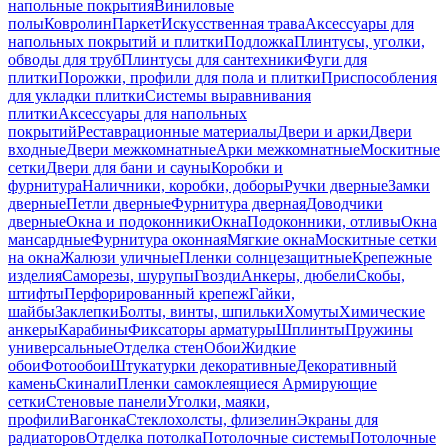
напольные покрытия
Виниловые
полы
Ковролин
Паркет
Искусственная трава
Аксессуары для
напольных покрытий и плитки
Подложка
Плинтусы, уголки,
обводы для труб
Плинтусы для сантехники
Фуги для
плитки
Порожки, профили для пола и плитки
Приспособления
для укладки плитки
Системы выравнивания
плитки
Аксессуары для напольных
покрытий
Реставрационные материалы
Двери и арки
Двери
входные
Двери межкомнатные
Арки межкомнатные
Москитные
сетки
Двери для бани и сауны
Коробки и
фурнитура
Наличники, коробки, доборы
Ручки дверные
Замки
дверные
Петли дверные
Фурнитура дверная
Доводчики
дверные
Окна и подоконники
Окна
Подоконники, отливы
Окна
мансардные
Фурнитура оконная
Мягкие окна
Москитные сетки
на окна
Жалюзи уличные
Пленки солнцезащитные
Крепежные
изделия
Саморезы, шурупы
Гвозди
Анкеры, дюбели
Скобы,
штифты
Перфорированный крепеж
Гайки,
шайбы
Заклепки
Болты, винты, шпильки
Хомуты
Химические
анкеры
Карабины
Фиксаторы арматуры
Шплинты
Пружины
универсальные
Отделка стен
Обои
Жидкие
обои
Фотообои
Штукатурки декоративные
Декоративный
камень
Скинали
Пленки самоклеящиеся
Армирующие
сетки
Стеновые панели
Уголки, маяки,
профили
Вагонка
Стеклохолсты, флизелин
Экраны для
радиаторов
Отделка потолка
Потолочные системы
Потолочные