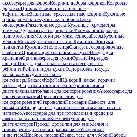
аксессуары для ковров
Коврики, наборы ковриков
Ковровые
дорожки
Циновки
Покрытия напольные
тафтинговые
Защитные, грязезащитные коврики
Кухонные
принадлежности
Кухонные приборы
Терки,
овощерезки
Разделочные доски
Кухонные термометры,
таймеры
Дуршлаги, сита, воронки
Формы, приборы для
приготовления
Молотки для мяса, тендерайзеры
Кухонные
мелочи
Миски
Кухонный текстиль
Кухонные фартуки,
прихватки
Кухонные полотенца
Скатерти, сервировочные
салфетки
Организация хранения на кухне
Посуда для
хранения
Органайзеры для кухни
Органайзеры для
специй
Посуда для ланча
Полки и аксессуары на
рейлинги
Рейлинги для кухни
Одноразовая посуда,
упаковка
Вакуумные пакеты,
контейнеры
Бакалея
Кофе
Чай
Цикорий, какао, горячий
шоколад
Сиропы и топпинги
Консервирование и
дистилляция
Автоклавы для консервирования
Аксессуары для
консервирования
Приспособления для
консервирования
Открывалки
Пивоварни
Емкости для
брожения
Ингредиенты для приготовления алкогольных
напитков
Аксессуары для приготовления и хранения
алкогольных напитков
Комплектующие для
дистилляторов
Прессы, дробилки для виноделия и
пивоварения
Дистилляторы бытовые
Уборочный
инвентарь
Швабры, насадки
Ведра, тазы для уборки
Наборы