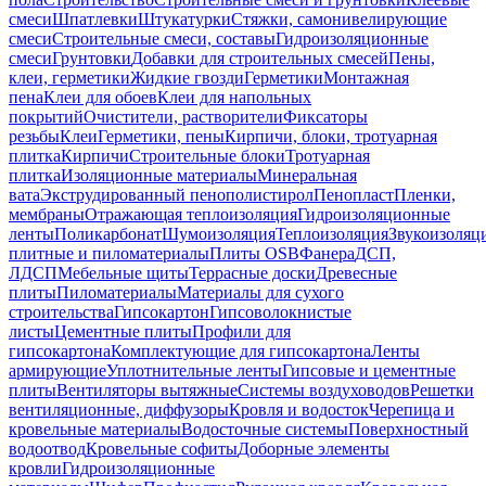
смеси
Шпатлевки
Штукатурки
Стяжки, самонивелирующие
смеси
Строительные смеси, составы
Гидроизоляционные
смеси
Грунтовки
Добавки для строительных смесей
Пены,
клеи, герметики
Жидкие гвозди
Герметики
Монтажная
пена
Клеи для обоев
Клеи для напольных
покрытий
Очистители, растворители
Фиксаторы
резьбы
Клеи
Герметики, пены
Кирпичи, блоки, тротуарная
плитка
Кирпичи
Строительные блоки
Тротуарная
плитка
Изоляционные материалы
Минеральная
вата
Экструдированный пенополистирол
Пенопласт
Пленки,
мембраны
Отражающая теплоизоляция
Гидроизоляционные
ленты
Поликарбонат
Шумоизоляция
Теплоизоляция
Звукоизоляц
плитные и пиломатериалы
Плиты OSB
Фанера
ДСП,
ЛДСП
Мебельные щиты
Террасные доски
Древесные
плиты
Пиломатериалы
Материалы для сухого
строительства
Гипсокартон
Гипсоволокнистые
листы
Цементные плиты
Профили для
гипсокартона
Комплектующие для гипсокартона
Ленты
армирующие
Уплотнительные ленты
Гипсовые и цементные
плиты
Вентиляторы вытяжные
Системы воздуховодов
Решетки
вентиляционные, диффузоры
Кровля и водосток
Черепица и
кровельные материалы
Водосточные системы
Поверхностный
водоотвод
Кровельные софиты
Доборные элементы
кровли
Гидроизоляционные