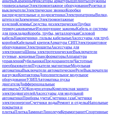
анкеры
Карабины
Фиксаторы арматуры
Шплинты
Пружины
универсальные
Электромонтажное оборудование
Розетки и
выключатели
Электрические звонки
Коробки
распределительные и подрозетники
Электропатроны
Вилки,
штепсели
Заземление
Электромонтажные
изделия
Клеммы
Средства диэлектрические
Трубки
термоусаживаемые
Изолирующие зажимы
Кабель и системы
для прокладки
Короба, трубы, металлорукав
Силовой
кабель
Наконечники, гильзы кабельные
Аксессуары для труб,
коробов
Кабельный крепеж
Арматура СИП
Электрощитовое
оборудование
Электрощиты
Аксессуары для
электрощита
Шины электротехнические
Выключатели
путевые, концевые
Трансформаторы
Аппаратура
управления
Рубильники
Предохранители
Частотные
преобразователи
Пускатели магнитные
Модульная
автоматика
Выключатели автоматические
Реле
Выключатели
нагрузки
Контакторы
Дополнительное модульное
оборудование
УЗИП
Автоматика пуска
двигателя
Дифференциальные
автоматы
УЗО
Конденсаторы
Комплексная защита
электродвигателей
Аксессуары для модульной
автоматики
Приборы учета
Счетчики газа
Счетчики
электроэнергии
Счетчики воды
Ремонт и отделка
Напольные
покрытия и
плитка
Плитка
Ламинат
Линолеум
Керамогранит
Спортивные