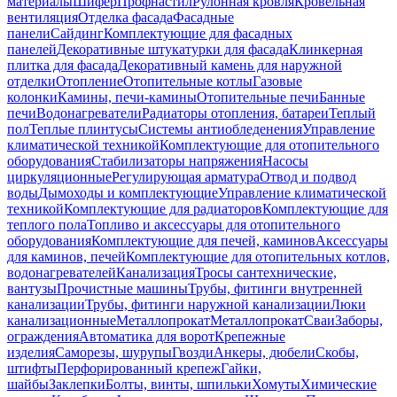
материалы
Шифер
Профнастил
Рулонная кровля
Кровельная
вентиляция
Отделка фасада
Фасадные
панели
Сайдинг
Комплектующие для фасадных
панелей
Декоративные штукатурки для фасада
Клинкерная
плитка для фасада
Декоративный камень для наружной
отделки
Отопление
Отопительные котлы
Газовые
колонки
Камины, печи-камины
Отопительные печи
Банные
печи
Водонагреватели
Радиаторы отопления, батареи
Теплый
пол
Теплые плинтусы
Системы антиобледенения
Управление
климатической техникой
Комплектующие для отопительного
оборудования
Стабилизаторы напряжения
Насосы
циркуляционные
Регулирующая арматура
Отвод и подвод
воды
Дымоходы и комплектующие
Управление климатической
техникой
Комплектующие для радиаторов
Комплектующие для
теплого пола
Топливо и аксессуары для отопительного
оборудования
Комплектующие для печей, каминов
Аксессуары
для каминов, печей
Комплектующие для отопительных котлов,
водонагревателей
Канализация
Тросы сантехнические,
вантузы
Прочистные машины
Трубы, фитинги внутренней
канализации
Трубы, фитинги наружной канализации
Люки
канализационные
Металлопрокат
Металлопрокат
Сваи
Заборы,
ограждения
Автоматика для ворот
Крепежные
изделия
Саморезы, шурупы
Гвозди
Анкеры, дюбели
Скобы,
штифты
Перфорированный крепеж
Гайки,
шайбы
Заклепки
Болты, винты, шпильки
Хомуты
Химические