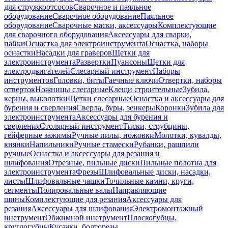
для стружкоотсосов
Сварочное и паяльное
оборудование
Сварочное оборудование
Паяльное
оборудование
Сварочные маски, аксессуары
Комплектующие
для сварочного оборудования
Аксессуары для сварки,
пайки
Оснастка для электроинструмента
Оснастка, наборы
оснастки
Насадки для граверов
Щетки для
электроинструмента
Развертки
Пуансоны
Щетки для
электродвигателей
Слесарный инструмент
Наборы
инструментов
Головки, биты
Гаечные ключи
Отвертки, наборы
отверток
Ножницы слесарные
Клещи строительные
Зубила,
керны, выколотки
Щетки слесарные
Оснастка и аксессуары для
бурения и сверления
Сверла, буры, зенкеры
Коронки
Зубила для
электроинструмента
Аксессуары для бурения и
сверления
Столярный инструмент
Тиски, струбцины,
гейферные зажимы
Ручные пилы, ножовки
Молотки, кувалды,
киянки
Напильники
Ручные стамески
Рубанки, рашпили
ручные
Оснастка и аксессуары для резания и
шлифования
Отрезные, пильные диски
Пильные полотна для
электроинструмента
Фрезы
Шлифовальные диски, насадки,
листы
Шлифовальные чашки
Точильные камни, круги,
сегменты
Полировальные валы
Направляющие
шины
Комплектующие для резания
Аксессуары для
резания
Аксессуары для шлифования
Электромонтажный
инструмент
Обжимной инструмент
Плоскогубцы,
круглогубцы
Кусачки, болторезы,