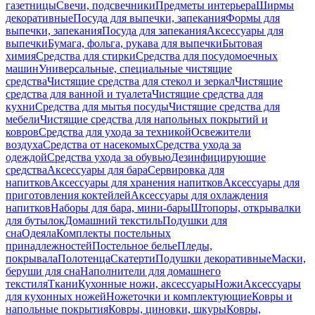
газетницы
Свечи, подсвечники
Предметы интерьера
Ширмы
декоративные
Посуда для выпечки, запекания
Формы для
выпечки, запекания
Посуда для запекания
Аксессуары для
выпечки
Бумага, фольга, рукава для выпечки
Бытовая
химия
Средства для стирки
Средства для посудомоечных
машин
Универсальные, специальные чистящие
средства
Чистящие средства для стекол и зеркал
Чистящие
средства для ванной и туалета
Чистящие средства для
кухни
Средства для мытья посуды
Чистящие средства для
мебели
Чистящие средства для напольных покрытий и
ковров
Средства для ухода за техникой
Освежители
воздуха
Средства от насекомых
Средства ухода за
одеждой
Средства ухода за обувью
Дезинфицирующие
средства
Аксессуары для бара
Сервировка для
напитков
Аксессуары для хранения напитков
Аксессуары для
приготовления коктейлей
Аксессуары для охлаждения
напитков
Наборы для бара, мини-бары
Штопоры, открывалки
для бутылок
Домашний текстиль
Подушки для
сна
Одеяла
Комплекты постельных
принадлежностей
Постельное белье
Пледы,
покрывала
Полотенца
Скатерти
Подушки декоративные
Маски,
беруши для сна
Наполнители для домашнего
текстиля
Ткани
Кухонные ножи, аксессуары
Ножи
Аксессуары
для кухонных ножей
Ножеточки и комплектующие
Ковры и
напольные покрытия
Ковры, циновки, шкуры
Ковры,