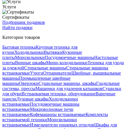
Услуги
Сертификаты
Подборщик подарков
Найти подарки
Категории товаров
Бытовая техника
Крупная техника для
кухни
Холодильники
Вытяжки
Кухонные
плиты
Морозильники
Посудомоечные машины
Настольные
плиты
Винные шкафы
Мини-холодильники
Техника для ухода
за одеждой
Стиральные машины
Стиральные машины
встраиваемые
Утюги
Отпариватели
Швейные, вышивальные
машины
Промышленные швейные
машины
Оверлоки
Сушильные машины, шкафы
Гладильные
системы, прессы
Машинки для удаления катышков
Сушилки
для обуви
Встраиваемая техника, оборудование
Варочные
панели
Духовые шкафы
Холодильники
встраиваемые
Посудомоечные машины
встраиваемые
Микроволновые печи
встраиваемые
Кофемашины встраиваемые
Комплекты
встраиваемой техники
Морозильники
встраиваемые
Измельчители пищевых отходов
Шкафы для