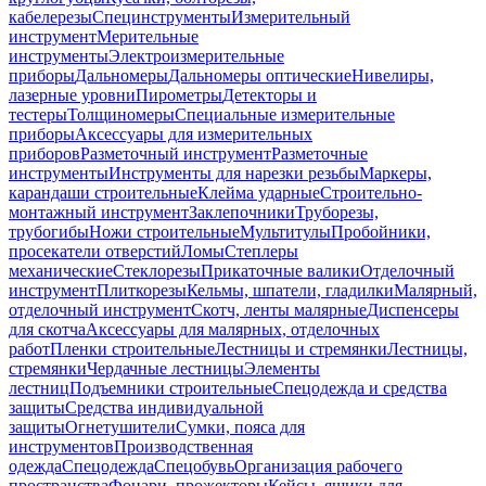
кабелерезы
Специнструменты
Измерительный
инструмент
Мерительные
инструменты
Электроизмерительные
приборы
Дальномеры
Дальномеры оптические
Нивелиры,
лазерные уровни
Пирометры
Детекторы и
тестеры
Толщиномеры
Специальные измерительные
приборы
Аксессуары для измерительных
приборов
Разметочный инструмент
Разметочные
инструменты
Инструменты для нарезки резьбы
Маркеры,
карандаши строительные
Клейма ударные
Строительно-
монтажный инструмент
Заклепочники
Труборезы,
трубогибы
Ножи строительные
Мультитулы
Пробойники,
просекатели отверстий
Ломы
Степлеры
механические
Стеклорезы
Прикаточные валики
Отделочный
инструмент
Плиткорезы
Кельмы, шпатели, гладилки
Малярный,
отделочный инструмент
Скотч, ленты малярные
Диспенсеры
для скотча
Аксессуары для малярных, отделочных
работ
Пленки строительные
Лестницы и стремянки
Лестницы,
стремянки
Чердачные лестницы
Элементы
лестниц
Подъемники строительные
Спецодежда и средства
защиты
Средства индивидуальной
защиты
Огнетушители
Сумки, пояса для
инструментов
Производственная
одежда
Спецодежда
Спецобувь
Организация рабочего
пространства
Фонари, прожекторы
Кейсы, ящики для