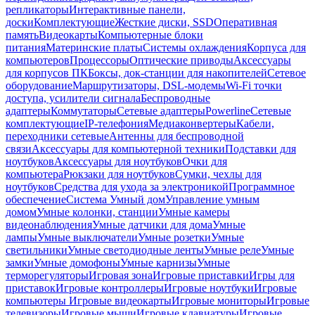
репликаторы
Интерактивные панели,
доски
Комплектующие
Жесткие диски, SSD
Оперативная
память
Видеокарты
Компьютерные блоки
питания
Материнские платы
Системы охлаждения
Корпуса для
компьютеров
Процессоры
Оптические приводы
Аксессуары
для корпусов ПК
Боксы, док-станции для накопителей
Сетевое
оборудование
Маршрутизаторы, DSL-модемы
Wi-Fi точки
доступа, усилители сигнала
Беспроводные
адаптеры
Коммутаторы
Сетевые адаптеры
Powerline
Сетевые
комплектующие
IP-телефония
Медиаконвертеры
Кабели,
переходники сетевые
Антенны для беспроводной
связи
Аксессуары для компьютерной техники
Подставки для
ноутбуков
Аксессуары для ноутбуков
Очки для
компьютера
Рюкзаки для ноутбуков
Сумки, чехлы для
ноутбуков
Средства для ухода за электроникой
Программное
обеспечение
Система Умный дом
Управление умным
домом
Умные колонки, станции
Умные камеры
видеонаблюдения
Умные датчики для дома
Умные
лампы
Умные выключатели
Умные розетки
Умные
светильники
Умные светодиодные ленты
Умные реле
Умные
замки
Умные домофоны
Умные карнизы
Умные
терморегуляторы
Игровая зона
Игровые приставки
Игры для
приставок
Игровые контроллеры
Игровые ноутбуки
Игровые
компьютеры
Игровые видеокарты
Игровые мониторы
Игровые
телевизоры
Игровые мыши
Игровые клавиатуры
Игровые