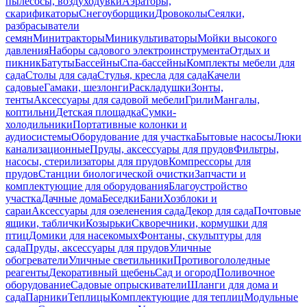
пылесосы, воздуходувки
Аэраторы,
скарификаторы
Снегоуборщики
Дровоколы
Сеялки,
разбрасыватели
семян
Минитракторы
Миникультиваторы
Мойки высокого
давления
Наборы садового электроинструмента
Отдых и
пикник
Батуты
Бассейны
Спа-бассейны
Комплекты мебели для
сада
Столы для сада
Стулья, кресла для сада
Качели
садовые
Гамаки, шезлонги
Раскладушки
Зонты,
тенты
Аксессуары для садовой мебели
Грили
Мангалы,
коптильни
Детская площадка
Сумки-
холодильники
Портативные колонки и
аудиосистемы
Оборудование для участка
Бытовые насосы
Люки
канализационные
Пруды, аксессуары для прудов
Фильтры,
насосы, стерилизаторы для прудов
Компрессоры для
прудов
Станции биологической очистки
Запчасти и
комплектующие для оборудования
Благоустройство
участка
Дачные дома
Беседки
Бани
Хозблоки и
сараи
Аксессуары для озеленения сада
Декор для сада
Почтовые
ящики, таблички
Козырьки
Скворечники, кормушки для
птиц
Домики для насекомых
Фонтаны, скульптуры для
сада
Пруды, аксессуары для прудов
Уличные
обогреватели
Уличные светильники
Противогололедные
реагенты
Декоративный щебень
Сад и огород
Поливочное
оборудование
Садовые опрыскиватели
Шланги для дома и
сада
Парники
Теплицы
Комплектующие для теплиц
Модульные