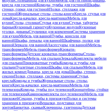
модули
Столешницы для кухни
Мебель для гостиной
Диваны,
кресла для гостиной
Комоды, тумбы для гостиной
Шкафы,
стенки, горки для гостиной
Полки, стеллажи для
гостиной
Журнальные столы, столы-книги
Кресла, стулья для
дома
Кресла-качалки, кресла-маятники
Мебель для
кухни
Столы, столики
Стулья для кухни
Стулья, табуреты
барные
Кухонный гарнитур
Кухонные модули
Кухонные
уголки, диваны
Стульчики для кормления
Системы хранения
для кухни
Мебель для ванной
Тумбы, консоли для
ванной
Шкафы, пеналы для ванной
Шкафчики, полки для
ванной
Зеркала для ванной
Аксессуары для ванной
Мебель-
трансформер
Мебель-трансформер
Кровати-
трансформеры
Детские кроватки-трансформеры
Столы-
трансформеры
Мебель для спальни
Зеркала
Комплекты мебели
для спальни
Прикроватные тумбы
Комоды и тумбы для
спальни
Туалетные столики
Шкафы для спальни
Мебель для
жилых комнат
Диваны, кресла для дома
Шкафы, стенки,
секции
Полки, стеллажи, системы хранения
Стулья,
кресла
Комоды и тумбы
Журнальные столы, столы-
книги
Кресла-качалки, кресла-маятники
Мебель для
телевизора
Комоды, тумбы под телевизор
Кронштейны, стойки
для телевизора
Каминокомплекты под телевизор
Мебель для
прихожей
Секции, тумбы в прихожую
Полки и системы
хранения в прихожую
Вешалки, подставки для
зонтов
Банкетки, скамьи
Ключницы, газетницы
Детская