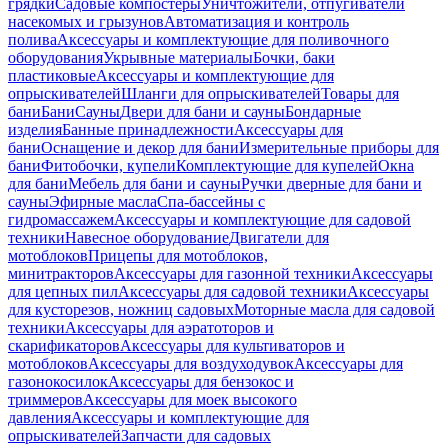
грядки
Садовые компостеры
Уничтожители, отпугиватели
насекомых и грызунов
Автоматизация и контроль
полива
Аксессуары и комплектующие для поливочного
оборудования
Укрывные материалы
Бочки, баки
пластиковые
Аксессуары и комплектующие для
опрыскивателей
Шланги для опрыскивателей
Товары для
бани
Бани
Сауны
Двери для бани и сауны
Бондарные
изделия
Банные принадлежности
Аксессуары для
бани
Оснащение и декор для бани
Измерительные приборы для
бани
Фитобочки, купели
Комплектующие для купелей
Окна
для бани
Мебель для бани и сауны
Ручки дверные для бани и
сауны
Эфирные масла
Спа-бассейны с
гидромассажем
Аксессуары и комплектующие для садовой
техники
Навесное оборудование
Двигатели для
мотоблоков
Прицепы для мотоблоков,
минитракторов
Аксессуары для газонной техники
Аксессуары
для цепных пил
Аксессуары для садовой техники
Аксессуары
для кусторезов, ножниц садовых
Моторные масла для садовой
техники
Аксессуары для аэратоторов и
скарификаторов
Аксессуары для культиваторов и
мотоблоков
Аксессуары для воздуходувок
Аксессуары для
газонокосилок
Аксессуары для бензокос и
триммеров
Аксессуары для моек высокого
давления
Аксессуары и комплектующие для
опрыскивателей
Запчасти для садовых