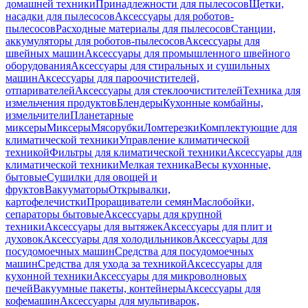
домашней техники
Принадлежности для пылесосов
Щетки,
насадки для пылесосов
Аксессуары для роботов-
пылесосов
Расходные материалы для пылесосов
Станции,
аккумуляторы для роботов-пылесосов
Аксессуары для
швейных машин
Аксессуары для промышленного швейного
оборудования
Аксессуары для стиральных и сушильных
машин
Аксессуары для пароочистителей,
отпаривателей
Аксессуары для стеклоочистителей
Техника для
измельчения продуктов
Блендеры
Кухонные комбайны,
измельчители
Планетарные
миксеры
Миксеры
Мясорубки
Ломтерезки
Комплектующие для
климатической техники
Управление климатической
техникой
Фильтры для климатической техники
Аксессуары для
климатической техники
Мелкая техника
Весы кухонные,
бытовые
Сушилки для овощей и
фруктов
Вакууматоры
Открывалки,
картофелечистки
Проращиватели семян
Маслобойки,
сепараторы бытовые
Аксессуары для крупной
техники
Аксессуары для вытяжек
Аксессуары для плит и
духовок
Аксессуары для холодильников
Аксессуары для
посудомоечных машин
Средства для посудомоечных
машин
Средства для ухода за техникой
Аксессуары для
кухонной техники
Аксессуары для микроволновых
печей
Вакуумные пакеты, контейнеры
Аксессуары для
кофемашин
Аксессуары для мультиварок,