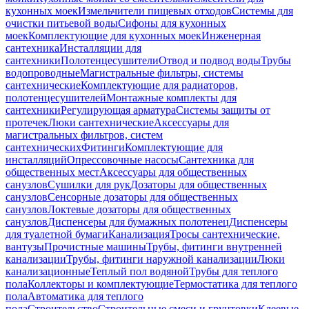
кухонных моек
Измельчители пищевых отходов
Системы для
очистки питьевой воды
Сифоны для кухонных
моек
Комплектующие для кухонных моек
Инженерная
сантехника
Инсталляции для
сантехники
Полотенцесушители
Отвод и подвод воды
Трубы
водопроводные
Магистральные фильтры, системы
сантехнические
Комплектующие для радиаторов,
полотенцесушителей
Монтажные комплекты для
сантехники
Регулирующая арматура
Системы защиты от
протечек
Люки сантехнические
Аксессуары для
магистральных фильтров, систем
сантехнических
Фитинги
Комплектующие для
инсталляций
Опрессовочные насосы
Сантехника для
общественных мест
Аксессуары для общественных
санузлов
Сушилки для рук
Дозаторы для общественных
санузлов
Сенсорные дозаторы для общественных
санузлов
Локтевые дозаторы для общественных
санузлов
Диспенсеры для бумажных полотенец
Диспенсеры
для туалетной бумаги
Канализация
Тросы сантехнические,
вантузы
Прочистные машины
Трубы, фитинги внутренней
канализации
Трубы, фитинги наружной канализации
Люки
канализационные
Теплый пол водяной
Трубы для теплого
пола
Коллекторы и комплектующие
Термостатика для теплого
пола
Автоматика для теплого
пола
Строительство
Строительные смеси и грунтовки
Клеевые