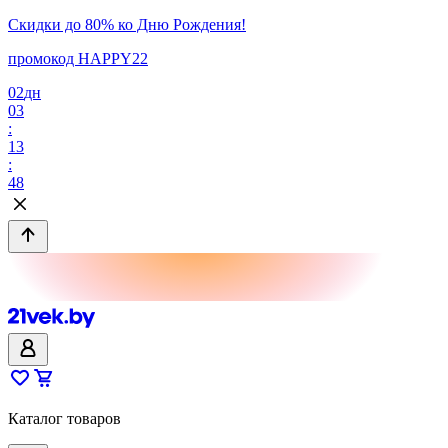
Скидки до 80% ко Дню Рождения!
промокод HAPPY22
02
дн
03
:
13
:
48
Каталог товаров