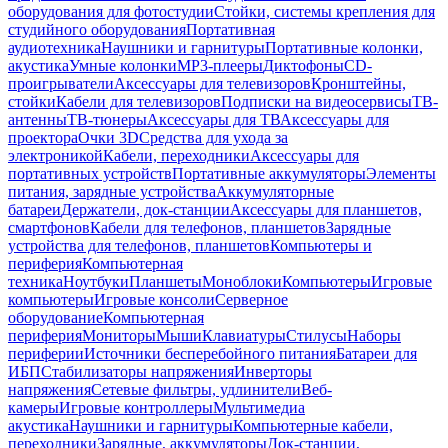
оборудования для фотостудии
Стойки, системы крепления для
студийного оборудования
Портативная
аудиотехника
Наушники и гарнитуры
Портативные колонки,
акустика
Умные колонки
MP3-плееры
Диктофоны
CD-
проигрыватели
Аксессуары для телевизоров
Кронштейны,
стойки
Кабели для телевизоров
Подписки на видеосервисы
ТВ-
антенны
ТВ-тюнеры
Аксессуары для ТВ
Аксессуары для
проектора
Очки 3D
Средства для ухода за
электроникой
Кабели, переходники
Аксессуары для
портативных устройств
Портативные аккумуляторы
Элементы
питания, зарядные устройства
Аккумуляторные
батареи
Держатели, док-станции
Аксессуары для планшетов,
смартфонов
Кабели для телефонов, планшетов
Зарядные
устройства для телефонов, планшетов
Компьютеры и
периферия
Компьютерная
техника
Ноутбуки
Планшеты
Моноблоки
Компьютеры
Игровые
компьютеры
Игровые консоли
Серверное
оборудование
Компьютерная
периферия
Мониторы
Мыши
Клавиатуры
Стилусы
Наборы
периферии
Источники бесперебойного питания
Батареи для
ИБП
Стабилизаторы напряжения
Инверторы
напряжения
Сетевые фильтры, удлинители
Веб-
камеры
Игровые контроллеры
Мультимедиа
акустика
Наушники и гарнитуры
Компьютерные кабели,
переходники
Зарядные, аккумуляторы
Док-станции,