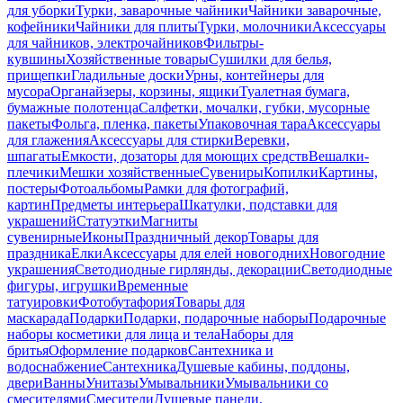
для уборки
Турки, заварочные чайники
Чайники заварочные,
кофейники
Чайники для плиты
Турки, молочники
Аксессуары
для чайников, электрочайников
Фильтры-
кувшины
Хозяйственные товары
Сушилки для белья,
прищепки
Гладильные доски
Урны, контейнеры для
мусора
Органайзеры, корзины, ящики
Туалетная бумага,
бумажные полотенца
Салфетки, мочалки, губки, мусорные
пакеты
Фольга, пленка, пакеты
Упаковочная тара
Аксессуары
для глажения
Аксессуары для стирки
Веревки,
шпагаты
Емкости, дозаторы для моющих средств
Вешалки-
плечики
Мешки хозяйственные
Сувениры
Копилки
Картины,
постеры
Фотоальбомы
Рамки для фотографий,
картин
Предметы интерьера
Шкатулки, подставки для
украшений
Статуэтки
Магниты
сувенирные
Иконы
Праздничный декор
Товары для
праздника
Елки
Аксессуары для елей новогодних
Новогодние
украшения
Светодиодные гирлянды, декорации
Светодиодные
фигуры, игрушки
Временные
татуировки
Фотобутафория
Товары для
маскарада
Подарки
Подарки, подарочные наборы
Подарочные
наборы косметики для лица и тела
Наборы для
бритья
Оформление подарков
Сантехника и
водоснабжение
Сантехника
Душевые кабины, поддоны,
двери
Ванны
Унитазы
Умывальники
Умывальники со
смесителями
Смесители
Душевые панели,