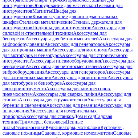
инструментов
Оборудование для мастерской
Тележки для
инструментов
Магниты
Шкафы для
инструментов
Комплектующие для инструментальных
шкафов
Стеллажи металлические
Стенды, держатели для
инструментов
Поддоны для инструментов
Аксессуары для
силовой и строительной техники
Аксессуары для
бензорезов
Аксессуары для бетоносмесителей
Аксессуары для
виброоборудования
Аксессуары для генераторов
Аксессуары
для затирочных машин
Аксессуары для мотопомп
Аксессуары
для мотобуров и бензобуров
Аксессуары для строительного
инструмента
Аксессуары пневмооборудования
Аксессуары для
бензорезов
Аксессуары для бетоносмесителей
Аксессуары для
виброоборудования
Аксессуары для генераторов
Аксессуары
для затирочных машин
Аксессуары для мотопомп
Аксессуары
для мотобуров и бензобуров
Аксессуары для
электроинструмента
Аксессуары для компрессоров,
пневмосистем
Аксессуары для сварки, пайки
Аксессуары для
станков
Аксессуары для стружкоотсосов
Аксессуары для
бурения и сверления
Аксессуары для резания
Аксессуары для
шлифования
Аксессуары для измерительных
приборов
Аксессуары для станков
Дом и сад
Садовая
техника
Триммеры, бензокосы
Цепные
пилы
Газонокосилки
Культиваторы, мотоблоки
Кусторезы,
садовые ножницы
Садовые, кормовые измельчители
Садовые