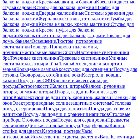
балкона, лоджии
Кресла-мешки для балкона
Кресла подвесные,
стулья садовые
Столы для балкона, лоджии
Шкафы для
балкона, лоджии
Дверцы жалюзийные
Системы хранения для
балкона, лоджии
Журнальные столы, столы-книги
Тумбы для
балкона, лоджии
Кресла-качалки, кресла-маятники
Стулья для
балкона, лоджии
Кресла, пуфы для балкона,
лоджии
Компактные столы для балкона, лоджии
Товары для
дома, бакалея
Освещение
Люстры, потолочные
светильники
Торшеры
Прикроватные лампы,
ночники
Настольные лампы
Споты
Настенные светильники,
бра
Точечные светильники
Трековые светильники
Уличные
светильники, фонари, бра
Лампы
Освещение для картин,
зеркал
Кольцевые лампы
Аксессуары для освещения
Посуда для
готовки
Сковороды, сотейники, воки
Кастрюли, ковши,
казаны
Посуда для СВЧ
Крышки и аксессуары для
посуды
Гастроемкости
Жалюзи, шторы
Жалюзи, рулонные
шторы, римские шторы
Шторы, гардины
Карнизы для
штор
Комплектующие для штор, карнизов, жалюзи
Пленки для
окон
Электроприводные солнцезащитные системы
Столовая
посуда, сервировка
Посуда для напитков
Посуда для горячих
напитков
Посуда для подачи и хранения напитков
Столовые
приборы
Столовая посуда
Посуда для сервировки
Предметы
сервировки
Детская столовая посуда
Декор
Зеркала
Кашпо,
стойки для цветов
Картины, постеры
Часы
интерьерные
Искусственные цветы, растения
Вазы
Ключницы,