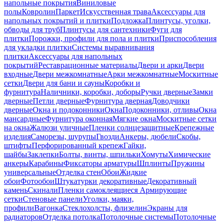
напольные покрытия
Виниловые
полы
Ковролин
Паркет
Искусственная трава
Аксессуары для
напольных покрытий и плитки
Подложка
Плинтусы, уголки,
обводы для труб
Плинтусы для сантехники
Фуги для
плитки
Порожки, профили для пола и плитки
Приспособления
для укладки плитки
Системы выравнивания
плитки
Аксессуары для напольных
покрытий
Реставрационные материалы
Двери и арки
Двери
входные
Двери межкомнатные
Арки межкомнатные
Москитные
сетки
Двери для бани и сауны
Коробки и
фурнитура
Наличники, коробки, доборы
Ручки дверные
Замки
дверные
Петли дверные
Фурнитура дверная
Доводчики
дверные
Окна и подоконники
Окна
Подоконники, отливы
Окна
мансардные
Фурнитура оконная
Мягкие окна
Москитные сетки
на окна
Жалюзи уличные
Пленки солнцезащитные
Крепежные
изделия
Саморезы, шурупы
Гвозди
Анкеры, дюбели
Скобы,
штифты
Перфорированный крепеж
Гайки,
шайбы
Заклепки
Болты, винты, шпильки
Хомуты
Химические
анкеры
Карабины
Фиксаторы арматуры
Шплинты
Пружины
универсальные
Отделка стен
Обои
Жидкие
обои
Фотообои
Штукатурки декоративные
Декоративный
камень
Скинали
Пленки самоклеящиеся
Армирующие
сетки
Стеновые панели
Уголки, маяки,
профили
Вагонка
Стеклохолсты, флизелин
Экраны для
радиаторов
Отделка потолка
Потолочные системы
Потолочные