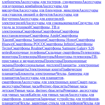
хлебопечек
Аксессуары для тостеров, сэндвичниц
Аксессуары
для кухонных комбайнов
Аксессуары для
мясорубок
Аксессуары для блендеров, миксеров
Аксессуары
для сушилок овощей и фруктов
Аксессуары для
йогуртниц
Аксессуары для аэрогрилей,
электрогрилей
Аксессуары для соковыжималок
Средства для
ухода за техникой
Смартфоны, ТВ и
электроника
Смартфоны
Смартфоны
Смартфоны
восстановленные
Смартфоны Apple
Смартфоны
Xiaomi
Смартфоны Samsung
Смартфоны Honor
Смартфоны
Huawei
Смартфоны POCO
Смартфоны Infinix
Смартфоны
Tecno
Смартфоны Realme
Смартфоны Samsung Galaxy S26
series
Кнопочные телефоны
Складные смартфоны
Телевизоры,
мониторы
Телевизоры
Мониторы
Мониторы-телевизоры
ТВ-
приставки и медиаплееры
Проекторы
Проекционные
экраны
Профессиональные дисплеи
Планшеты, электронные
книги
Планшеты
Электронные книги
Графические
планшеты
Блокноты электронные
Чехлы, бамперы для
планшетов
Аксессуары для планшетов,
смартфонов
Аксессуары для электронных книг
Смарт-часы,
аксессуары
Умные часы
Фитнес-браслеты
Умные часы
детские
Умные часы, фитнес-браслеты
Ремешки, аксессуары
для умных часов
Кабели для умных часов
Аксессуары для
смартфонов, планшетов
Зарядные устройства для телефонов,
планшетов
Чехлы, защитные стекла для телефонов
Чехлы для