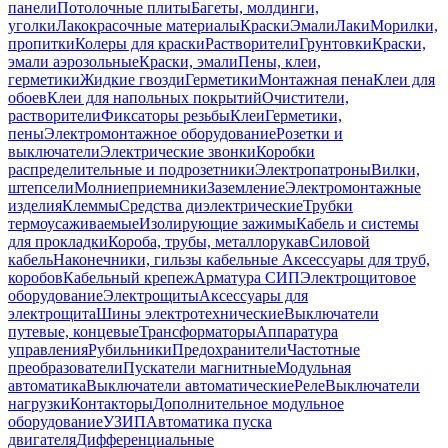
панели
Потолочные плиты
Багеты, молдинги,
уголки
Лакокрасочные материалы
Краски
Эмали
Лаки
Морилки,
пропитки
Колеры для краски
Растворители
Грунтовки
Краски,
эмали аэрозольные
Краски, эмали
Пены, клеи,
герметики
Жидкие гвозди
Герметики
Монтажная пена
Клеи для
обоев
Клеи для напольных покрытий
Очистители,
растворители
Фиксаторы резьбы
Клеи
Герметики,
пены
Электромонтажное оборудование
Розетки и
выключатели
Электрические звонки
Коробки
распределительные и подрозетники
Электропатроны
Вилки,
штепсели
Молниеприемники
Заземление
Электромонтажные
изделия
Клеммы
Средства диэлектрические
Трубки
термоусаживаемые
Изолирующие зажимы
Кабель и системы
для прокладки
Короба, трубы, металлорукав
Силовой
кабель
Наконечники, гильзы кабельные
Аксессуары для труб,
коробов
Кабельный крепеж
Арматура СИП
Электрощитовое
оборудование
Электрощиты
Аксессуары для
электрощита
Шины электротехнические
Выключатели
путевые, концевые
Трансформаторы
Аппаратура
управления
Рубильники
Предохранители
Частотные
преобразователи
Пускатели магнитные
Модульная
автоматика
Выключатели автоматические
Реле
Выключатели
нагрузки
Контакторы
Дополнительное модульное
оборудование
УЗИП
Автоматика пуска
двигателя
Дифференциальные