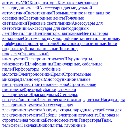
автоматы
УЗО
Конденсаторы
Комплексная защита
электродвигателей
Аксессуары для модульной
автоматики
Светотехника
Промышленное и сигнальное
освещение
Светодиодные ленты
Точечные
светильники
Трековые светильники
Аксессуары для
светотехники
Аксессуары для светодиодных
лент
Вентиляция
Вентиляторы вытяжные
Вентиляторы
канальные
Системы воздуховодов
Решетки вентиляционные,
диффузоры
Проветриватели
Люки
Люки ревизионные
Люки
под плитку
Люки напольные
Люки под
покраску
Строительный
инструмент
Электроинструмент
Шуруповерты,
гайковерты
Шлифмашины
Циркулярные, сабельные
пилы
Перфораторы, отбойные
молотки
Электролобзики
Дрели
Строительные
миксеры
Дальномеры
Многофункциональные
инструменты
Строительные фены
Строительные
пистолеты
Фрезеры
Рубанки, стамески
электрические
Краскопульты
Степлеры,
гвоздезабиватели
Электрические ножницы, резаки
Насадки для
электроинструмента
Аксессуары для
электроинструмента
Аккумуляторы, зарядные устройства для
электроинструмента
Наборы электроинструмента
Силовая и
строительная техника
Бетоносмесители
Генераторы
Тали,
тельферы
Такелаж
Виброплиты, глубинные