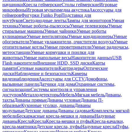
наушники
Кресла геймерские
Столы геймерские
Игровые
микрофоны
Игровая мультимедиа акустика
Аксессуары для
геймеров
Фигурки Funko Pop
Подставки для
ноутбуков
Светодиодные ленты
Лампы для мониторов
Умная
техника
Умные роботы-пылесосы
Умные телевизоры
Умные
стиральные машины
Умные чайники
Умные роботы
кулинарные
Умные вентиляторы
Умные кондиционеры
Умные
обогреватели
Умные увлажнители, очистители воздуха
Умные
отопительные котлы
Умные проветриватели
Умные радиочасы,
метеостанции
Умные кормушки и поилки для
животных
Умные напольные весы
Накопители данных
USB
Flash накопители
Внешние HDD, SSD диски
Карты
памяти
Сетевые накопители
Картридеры
Оптические
диски
Наблюдение и безопасность
Камеры
видеонаблюдения
Аксессуары для CCTV
Домофоны,
вызывные панели
Датчики для дома
Охранные системы,
сигнализации
Системы контроля и управления
доступом
Металлодетекторы
Мебель
Мягкая мебель
Диваны,
тахты
Диваны прямые
Диваны угловые
Диваны П-
образные
Кухонные уголки, диваны
Диваны
модульные
Детские диваны
Диваны садовые
Комплекты мягкой
мебели
Бескаркасные кресла-мешки и диваны
Надувные
диваны
Кресла
Кресла
Кресла-мешки и пуфы
Кресла-качалки,
кресла-маятники
Детские кресла, пуфы
Надувные кресла
Пуфы,
оттоманки
Кресла-кровати
Игровая мебель
Кресла