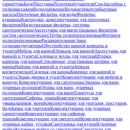
гарнитуры
Биде
Писсуары
Полотенцесушители
Спа-бассейны с
гидромассажем
Водоснабжение
Водонагреватели
Бытовые
насосы
Проточные фильтры для воды
Фильтры-
кувшины
Картриджи, комплектующие для проточных
фильтров
Магистральные фильтры, системы
сантехнические
Аксессуары для магистральных фильтров,
систем сантехнических
Трубы полипропиленовые
Фитинги
полипропиленовые
Расширительные баки,
гидроаккумуляторы
Обустройство ванной комнаты и
туалета
Мебель для ванной
Зеркала для ванной
Аксессуары для
ванной и туалета
Сиденья и чехлы для унитаза
Шторки,
карнизы для ванны
Стеклянные, пластиковые шторки для
ванны
Наборы для ванной и туалета
Зеркала
косметические
Сиденья для ванны
Коврики для ванной и
туалета
Экран-дверки в туалет
Комплектующие для мебели в
ванную
Комплектующие для сантехники
Экраны для ванн,
душевых поддонов
Опоры для ванн, душевых
поддонов
Комплектующие для ванн
Плинтусы для
сантехники
Сифоны, трапы
Комплектующие для
умывальников, моек
Комплектующие для унитазов, писсуаров,
биде
Бачки для унитазов
Комплектующие для душевых
гарнитуров
Комплектующие для сифонов,
трапов
Комплектующие для смесителей
Комплектующие для
душевых кабин, уголков
Сантехника для кухни
Кухонные
мойки
Кухонные мойки со смесителями
Смесители для