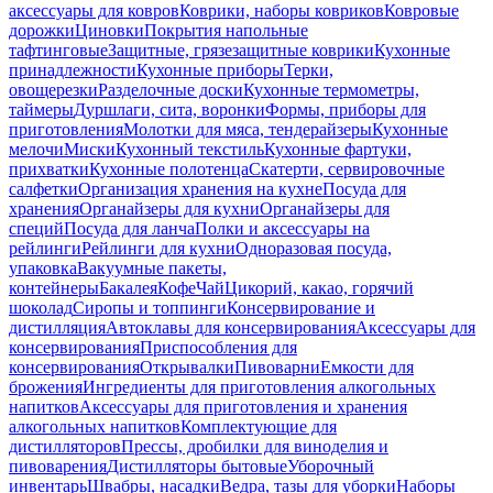
аксессуары для ковров
Коврики, наборы ковриков
Ковровые
дорожки
Циновки
Покрытия напольные
тафтинговые
Защитные, грязезащитные коврики
Кухонные
принадлежности
Кухонные приборы
Терки,
овощерезки
Разделочные доски
Кухонные термометры,
таймеры
Дуршлаги, сита, воронки
Формы, приборы для
приготовления
Молотки для мяса, тендерайзеры
Кухонные
мелочи
Миски
Кухонный текстиль
Кухонные фартуки,
прихватки
Кухонные полотенца
Скатерти, сервировочные
салфетки
Организация хранения на кухне
Посуда для
хранения
Органайзеры для кухни
Органайзеры для
специй
Посуда для ланча
Полки и аксессуары на
рейлинги
Рейлинги для кухни
Одноразовая посуда,
упаковка
Вакуумные пакеты,
контейнеры
Бакалея
Кофе
Чай
Цикорий, какао, горячий
шоколад
Сиропы и топпинги
Консервирование и
дистилляция
Автоклавы для консервирования
Аксессуары для
консервирования
Приспособления для
консервирования
Открывалки
Пивоварни
Емкости для
брожения
Ингредиенты для приготовления алкогольных
напитков
Аксессуары для приготовления и хранения
алкогольных напитков
Комплектующие для
дистилляторов
Прессы, дробилки для виноделия и
пивоварения
Дистилляторы бытовые
Уборочный
инвентарь
Швабры, насадки
Ведра, тазы для уборки
Наборы