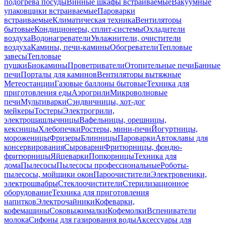
подогрева посуды
Винные шкафы встраиваемые
Вакуумные
упаковщики встраиваемые
Пароварки
встраиваемые
Климатическая техника
Вентиляторы
бытовые
Кондиционеры, сплит-системы
Охладители
воздуха
Водонагреватели
Увлажнители, очистители
воздуха
Камины, печи-камины
Обогреватели
Тепловые
завесы
Тепловые
пушки
Биокамины
Проветриватели
Отопительные печи
Банные
печи
Порталы для каминов
Вентиляторы вытяжные
Метеостанции
Газовые баллоны бытовые
Техника для
приготовления еды
Аэрогрили
Микроволновые
печи
Мультиварки
Сэндвичницы, хот-дог
мейкеры
Тостеры
Электрогрили,
электрошашлычницы
Вафельницы, орешницы,
кексницы
Хлебопечки
Ростеры, мини-печи
Йогуртницы,
мороженицы
Фризеры
Блинницы
Пароварки
Автоклавы для
консервирования
Сыроварни
Фритюрницы, фондю-
фритюрницы
Яйцеварки
Попкорницы
Техника для
дома
Пылесосы
Пылесосы профессиональные
Роботы-
пылесосы, мойщики окон
Пароочистители
Электровеники,
электрошвабры
Стеклоочистители
Стерилизационное
оборудование
Техника для приготовления
напитков
Электрочайники
Кофеварки,
кофемашины
Соковыжималки
Кофемолки
Вспениватели
молока
Сифоны для газирования воды
Аксессуары для