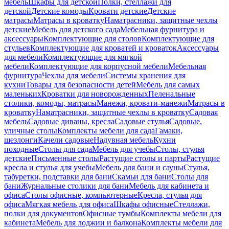
мебель
Шкафы для детской
Полки, стеллажи для
детской
Детские комоды
Кровати детские
Детские
матрасы
Матрасы в кроватку
Наматрасники, защитные чехлы
детские
Мебель для детского сада
Мебельная фурнитура и
аксессуары
Комплектующие для столов
Комплектующие для
стульев
Комплектующие для кроватей и кроваток
Аксессуары
для мебели
Комплектующие для мягкой
мебели
Комплектующие для корпусной мебели
Мебельная
фурнитура
Чехлы для мебели
Системы хранения для
кухни
Товары для безопасности детей
Мебель для самых
маленьких
Кроватки для новорожденных
Пеленальные
столики, комоды, матрасы
Манежи, кровати-манежи
Матрасы в
кроватку
Наматрасники, защитные чехлы в кроватку
Садовая
мебель
Садовые диваны, кресла
Садовые стулья
Садовые,
уличные столы
Комплекты мебели для сада
Гамаки,
шезлонги
Качели садовые
Надувная мебель
Кухни
походные
Столы для сада
Мебель для учебы
Столы, стулья
детские
Письменные столы
Растущие столы и парты
Растущие
кресла и стулья для учебы
Мебель для бани и сауны
Стулья,
табуретки, подставки для бани
Скамьи для бани
Столы для
бани
Журнальные столики для бани
Мебель для кабинета и
офиса
Столы офисные, компьютерные
Кресла, стулья для
офиса
Мягкая мебель для офиса
Шкафы офисные
Стеллажи,
полки для документов
Офисные тумбы
Комплекты мебели для
кабинета
Мебель для лоджии и балкона
Комплекты мебели для