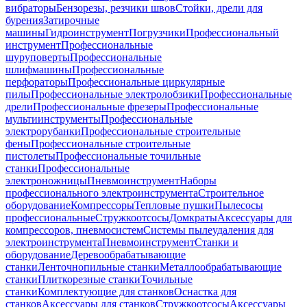
вибраторы
Бензорезы, резчики швов
Стойки, дрели для
бурения
Затирочные
машины
Гидроинструмент
Погрузчики
Профессиональный
инструмент
Профессиональные
шуруповерты
Профессиональные
шлифмашины
Профессиональные
перфораторы
Профессиональные циркулярные
пилы
Профессиональные электролобзики
Профессиональные
дрели
Профессиональные фрезеры
Профессиональные
мультиинструменты
Профессиональные
электрорубанки
Профессиональные строительные
фены
Профессиональные строительные
пистолеты
Профессиональные точильные
станки
Профессиональные
электроножницы
Пневмоинструмент
Наборы
профессионального электроинструмента
Строительное
оборудование
Компрессоры
Тепловые пушки
Пылесосы
профессиональные
Стружкоотсосы
Домкраты
Аксессуары для
компрессоров, пневмосистем
Системы пылеудаления для
электроинструмента
Пневмоинструмент
Станки и
оборудование
Деревообрабатывающие
станки
Ленточнопильные станки
Металлообрабатывающие
станки
Плиткорезные станки
Точильные
станки
Комплектующие для станков
Оснастка для
станков
Аксессуары для станков
Стружкоотсосы
Аксессуары