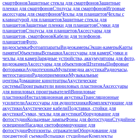
смартфонов
Защитные стекла для смартфонов
Защитные
пленки для смартфонов
Стилусы для смартфонов
Игровые
аксессуары для смартфонов
Чехлы для планшетов
Чехлы с
клавиатурой для планшетов
Защитные стекла для
планшетов
Защитные пленки для планшетов
Сумки для
планшетов
Стилусы для планшетов
Аксессуары для
планшетов, смартфонов
Кабели для телефонов,
планшетов
Фото,
видеосъемка
Фотоаппараты
Видеокамеры
Экшн-камеры
Карты
памяти
Объективы
Вспышки
Аксессуары для камер
Сумки и
чехлы для камер
Зарядные устройства, аккумуляторы для фото,
видеокамер
Аксессуары для объективов
Штативы
Цифровые
фоторамки
Аудиотехника
Мультимедиа акустика
Радиочасы,
метеостанции
Радиоприемники
Музыкальные
центры
Домашние кинотеатры
Акустические
системы
Проигрыватели виниловых пластинок
Аксессуары
для виниловых проигрывателей
Виниловые
пластинки
Инсталляционная акустика
Трансляционные
усилители
Аксессуары для аудиотехники
Комплектующие для
акустики
Акустические кабели
Подставки, стойки для
акустики
Сумки, чехлы для акустики
Оборудование для
фотостудии
Кольцевые лампы
Фоны для фотостудии
Студийное
освещение
Насадки светоформирующие для
фотостудии
Фотозонты, отражатели
Оборудование для
предметной съемки
Вспышки студийные
Комплекты