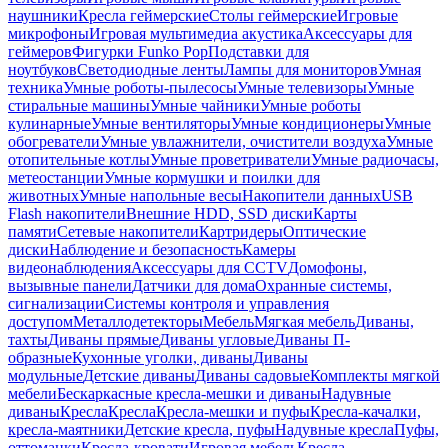
наушники
Кресла геймерские
Столы геймерские
Игровые
микрофоны
Игровая мультимедиа акустика
Аксессуары для
геймеров
Фигурки Funko Pop
Подставки для
ноутбуков
Светодиодные ленты
Лампы для мониторов
Умная
техника
Умные роботы-пылесосы
Умные телевизоры
Умные
стиральные машины
Умные чайники
Умные роботы
кулинарные
Умные вентиляторы
Умные кондиционеры
Умные
обогреватели
Умные увлажнители, очистители воздуха
Умные
отопительные котлы
Умные проветриватели
Умные радиочасы,
метеостанции
Умные кормушки и поилки для
животных
Умные напольные весы
Накопители данных
USB
Flash накопители
Внешние HDD, SSD диски
Карты
памяти
Сетевые накопители
Картридеры
Оптические
диски
Наблюдение и безопасность
Камеры
видеонаблюдения
Аксессуары для CCTV
Домофоны,
вызывные панели
Датчики для дома
Охранные системы,
сигнализации
Системы контроля и управления
доступом
Металлодетекторы
Мебель
Мягкая мебель
Диваны,
тахты
Диваны прямые
Диваны угловые
Диваны П-
образные
Кухонные уголки, диваны
Диваны
модульные
Детские диваны
Диваны садовые
Комплекты мягкой
мебели
Бескаркасные кресла-мешки и диваны
Надувные
диваны
Кресла
Кресла
Кресла-мешки и пуфы
Кресла-качалки,
кресла-маятники
Детские кресла, пуфы
Надувные кресла
Пуфы,
оттоманки
Кресла-кровати
Игровая мебель
Кресла