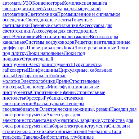
автоматы
УЗО
Конденсаторы
Комплексная защита
электродвигателей
Аксессуары для модульной
автоматики
Светотехника
Промышленное и сигнальное
освещение
Светодиодные ленты
Точечные
светильники
Трековые светильники
Аксессуары для
светотехники
Аксессуары для светодиодных
лент
Вентиляция
Вентиляторы вытяжные
Вентиляторы
канальные
Системы воздуховодов
Решетки вентиляционные,
диффузоры
Проветриватели
Люки
Люки ревизионные
Люки
под плитку
Люки напольные
Люки под
покраску
Строительный
инструмент
Электроинструмент
Шуруповерты,
гайковерты
Шлифмашины
Циркулярные, сабельные
пилы
Перфораторы, отбойные
молотки
Электролобзики
Дрели
Строительные
миксеры
Дальномеры
Многофункциональные
инструменты
Строительные фены
Строительные
пистолеты
Фрезеры
Рубанки, стамески
электрические
Краскопульты
Степлеры,
гвоздезабиватели
Электрические ножницы, резаки
Насадки для
электроинструмента
Аксессуары для
электроинструмента
Аккумуляторы, зарядные устройства для
электроинструмента
Наборы электроинструмента
Силовая и
строительная техника
Бетоносмесители
Генераторы
Тали,
тельферы
Такелаж
Виброплиты, глубинные