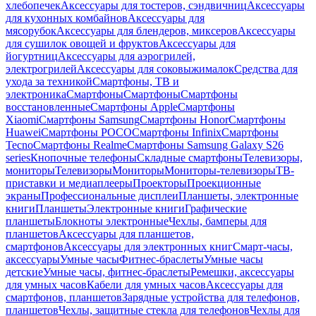
хлебопечек
Аксессуары для тостеров, сэндвичниц
Аксессуары
для кухонных комбайнов
Аксессуары для
мясорубок
Аксессуары для блендеров, миксеров
Аксессуары
для сушилок овощей и фруктов
Аксессуары для
йогуртниц
Аксессуары для аэрогрилей,
электрогрилей
Аксессуары для соковыжималок
Средства для
ухода за техникой
Смартфоны, ТВ и
электроника
Смартфоны
Смартфоны
Смартфоны
восстановленные
Смартфоны Apple
Смартфоны
Xiaomi
Смартфоны Samsung
Смартфоны Honor
Смартфоны
Huawei
Смартфоны POCO
Смартфоны Infinix
Смартфоны
Tecno
Смартфоны Realme
Смартфоны Samsung Galaxy S26
series
Кнопочные телефоны
Складные смартфоны
Телевизоры,
мониторы
Телевизоры
Мониторы
Мониторы-телевизоры
ТВ-
приставки и медиаплееры
Проекторы
Проекционные
экраны
Профессиональные дисплеи
Планшеты, электронные
книги
Планшеты
Электронные книги
Графические
планшеты
Блокноты электронные
Чехлы, бамперы для
планшетов
Аксессуары для планшетов,
смартфонов
Аксессуары для электронных книг
Смарт-часы,
аксессуары
Умные часы
Фитнес-браслеты
Умные часы
детские
Умные часы, фитнес-браслеты
Ремешки, аксессуары
для умных часов
Кабели для умных часов
Аксессуары для
смартфонов, планшетов
Зарядные устройства для телефонов,
планшетов
Чехлы, защитные стекла для телефонов
Чехлы для