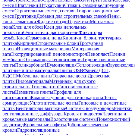
смеси
Шпатлевки
Штукатурки
Стяжки, самонивелирующие
смеси
Строительные смеси, составы
Гидроизоляционные
смеси
Грунтовки
Добавки для строительных смесей
Пены,
клеи, герметики
Жидкие гвозди
Герметики
Монтажная
пена
Клеи для обоев
Клеи для напольных
покрытий
Очистители, растворители
Фиксаторы
резьбы
Клеи
Герметики, пены
Кирпичи, блоки, тротуарная
плитка
Кирпичи
Строительные блоки
Тротуарная
плитка
Изоляционные материалы
Минеральная
вата
Экструдированный пенополистирол
Пенопласт
Пленки,
мембраны
Отражающая теплоизоляция
Гидроизоляционные
ленты
Поликарбонат
Шумоизоляция
Теплоизоляция
Звукоизоляц
плитные и пиломатериалы
Плиты OSB
Фанера
ДСП,
ЛДСП
Мебельные щиты
Террасные доски
Древесные
плиты
Пиломатериалы
Материалы для сухого
строительства
Гипсокартон
Гипсоволокнистые
листы
Цементные плиты
Профили для
гипсокартона
Комплектующие для гипсокартона
Ленты
армирующие
Уплотнительные ленты
Гипсовые и цементные
плиты
Вентиляторы вытяжные
Системы воздуховодов
Решетки
вентиляционные, диффузоры
Кровля и водосток
Черепица и
кровельные материалы
Водосточные системы
Поверхностный
водоотвод
Кровельные софиты
Доборные элементы
кровли
Гидроизоляционные