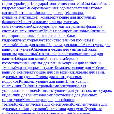
гарнитуры
Биде
Писсуары
Полотенцесушители
Спа-бассейны с
гидромассажем
Водоснабжение
Водонагреватели
Бытовые
насосы
Проточные фильтры для воды
Фильтры-
кувшины
Картриджи, комплектующие для проточных
фильтров
Магистральные фильтры, системы
сантехнические
Аксессуары для магистральных фильтров,
систем сантехнических
Трубы полипропиленовые
Фитинги
полипропиленовые
Расширительные баки,
гидроаккумуляторы
Обустройство ванной комнаты и
туалета
Мебель для ванной
Зеркала для ванной
Аксессуары для
ванной и туалета
Сиденья и чехлы для унитаза
Шторки,
карнизы для ванны
Стеклянные, пластиковые шторки для
ванны
Наборы для ванной и туалета
Зеркала
косметические
Сиденья для ванны
Коврики для ванной и
туалета
Экран-дверки в туалет
Комплектующие для мебели в
ванную
Комплектующие для сантехники
Экраны для ванн,
душевых поддонов
Опоры для ванн, душевых
поддонов
Комплектующие для ванн
Плинтусы для
сантехники
Сифоны, трапы
Комплектующие для
умывальников, моек
Комплектующие для унитазов, писсуаров,
биде
Бачки для унитазов
Комплектующие для душевых
гарнитуров
Комплектующие для сифонов,
трапов
Комплектующие для смесителей
Комплектующие для
душевых кабин, уголков
Сантехника для кухни
Кухонные
мойки
Кухонные мойки со смесителями
Смесители для