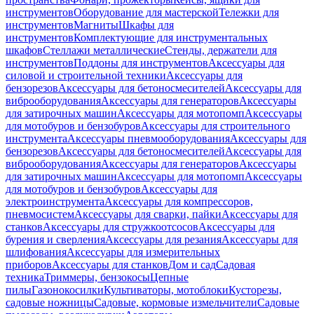
инструментов
Оборудование для мастерской
Тележки для
инструментов
Магниты
Шкафы для
инструментов
Комплектующие для инструментальных
шкафов
Стеллажи металлические
Стенды, держатели для
инструментов
Поддоны для инструментов
Аксессуары для
силовой и строительной техники
Аксессуары для
бензорезов
Аксессуары для бетоносмесителей
Аксессуары для
виброоборудования
Аксессуары для генераторов
Аксессуары
для затирочных машин
Аксессуары для мотопомп
Аксессуары
для мотобуров и бензобуров
Аксессуары для строительного
инструмента
Аксессуары пневмооборудования
Аксессуары для
бензорезов
Аксессуары для бетоносмесителей
Аксессуары для
виброоборудования
Аксессуары для генераторов
Аксессуары
для затирочных машин
Аксессуары для мотопомп
Аксессуары
для мотобуров и бензобуров
Аксессуары для
электроинструмента
Аксессуары для компрессоров,
пневмосистем
Аксессуары для сварки, пайки
Аксессуары для
станков
Аксессуары для стружкоотсосов
Аксессуары для
бурения и сверления
Аксессуары для резания
Аксессуары для
шлифования
Аксессуары для измерительных
приборов
Аксессуары для станков
Дом и сад
Садовая
техника
Триммеры, бензокосы
Цепные
пилы
Газонокосилки
Культиваторы, мотоблоки
Кусторезы,
садовые ножницы
Садовые, кормовые измельчители
Садовые