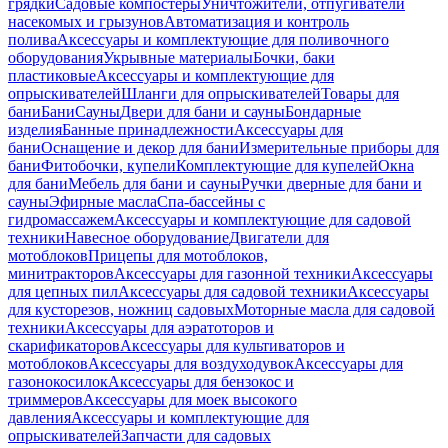
грядки
Садовые компостеры
Уничтожители, отпугиватели
насекомых и грызунов
Автоматизация и контроль
полива
Аксессуары и комплектующие для поливочного
оборудования
Укрывные материалы
Бочки, баки
пластиковые
Аксессуары и комплектующие для
опрыскивателей
Шланги для опрыскивателей
Товары для
бани
Бани
Сауны
Двери для бани и сауны
Бондарные
изделия
Банные принадлежности
Аксессуары для
бани
Оснащение и декор для бани
Измерительные приборы для
бани
Фитобочки, купели
Комплектующие для купелей
Окна
для бани
Мебель для бани и сауны
Ручки дверные для бани и
сауны
Эфирные масла
Спа-бассейны с
гидромассажем
Аксессуары и комплектующие для садовой
техники
Навесное оборудование
Двигатели для
мотоблоков
Прицепы для мотоблоков,
минитракторов
Аксессуары для газонной техники
Аксессуары
для цепных пил
Аксессуары для садовой техники
Аксессуары
для кусторезов, ножниц садовых
Моторные масла для садовой
техники
Аксессуары для аэратоторов и
скарификаторов
Аксессуары для культиваторов и
мотоблоков
Аксессуары для воздуходувок
Аксессуары для
газонокосилок
Аксессуары для бензокос и
триммеров
Аксессуары для моек высокого
давления
Аксессуары и комплектующие для
опрыскивателей
Запчасти для садовых