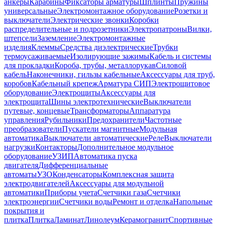
анкеры
Карабины
Фиксаторы арматуры
Шплинты
Пружины
универсальные
Электромонтажное оборудование
Розетки и
выключатели
Электрические звонки
Коробки
распределительные и подрозетники
Электропатроны
Вилки,
штепсели
Заземление
Электромонтажные
изделия
Клеммы
Средства диэлектрические
Трубки
термоусаживаемые
Изолирующие зажимы
Кабель и системы
для прокладки
Короба, трубы, металлорукав
Силовой
кабель
Наконечники, гильзы кабельные
Аксессуары для труб,
коробов
Кабельный крепеж
Арматура СИП
Электрощитовое
оборудование
Электрощиты
Аксессуары для
электрощита
Шины электротехнические
Выключатели
путевые, концевые
Трансформаторы
Аппаратура
управления
Рубильники
Предохранители
Частотные
преобразователи
Пускатели магнитные
Модульная
автоматика
Выключатели автоматические
Реле
Выключатели
нагрузки
Контакторы
Дополнительное модульное
оборудование
УЗИП
Автоматика пуска
двигателя
Дифференциальные
автоматы
УЗО
Конденсаторы
Комплексная защита
электродвигателей
Аксессуары для модульной
автоматики
Приборы учета
Счетчики газа
Счетчики
электроэнергии
Счетчики воды
Ремонт и отделка
Напольные
покрытия и
плитка
Плитка
Ламинат
Линолеум
Керамогранит
Спортивные