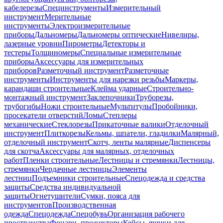
кабелерезы
Специнструменты
Измерительный
инструмент
Мерительные
инструменты
Электроизмерительные
приборы
Дальномеры
Дальномеры оптические
Нивелиры,
лазерные уровни
Пирометры
Детекторы и
тестеры
Толщиномеры
Специальные измерительные
приборы
Аксессуары для измерительных
приборов
Разметочный инструмент
Разметочные
инструменты
Инструменты для нарезки резьбы
Маркеры,
карандаши строительные
Клейма ударные
Строительно-
монтажный инструмент
Заклепочники
Труборезы,
трубогибы
Ножи строительные
Мультитулы
Пробойники,
просекатели отверстий
Ломы
Степлеры
механические
Стеклорезы
Прикаточные валики
Отделочный
инструмент
Плиткорезы
Кельмы, шпатели, гладилки
Малярный,
отделочный инструмент
Скотч, ленты малярные
Диспенсеры
для скотча
Аксессуары для малярных, отделочных
работ
Пленки строительные
Лестницы и стремянки
Лестницы,
стремянки
Чердачные лестницы
Элементы
лестниц
Подъемники строительные
Спецодежда и средства
защиты
Средства индивидуальной
защиты
Огнетушители
Сумки, пояса для
инструментов
Производственная
одежда
Спецодежда
Спецобувь
Организация рабочего
пространства
Фонари, прожекторы
Кейсы, ящики для