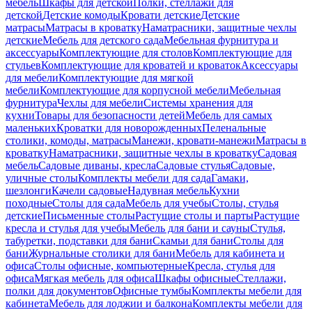
мебель
Шкафы для детской
Полки, стеллажи для
детской
Детские комоды
Кровати детские
Детские
матрасы
Матрасы в кроватку
Наматрасники, защитные чехлы
детские
Мебель для детского сада
Мебельная фурнитура и
аксессуары
Комплектующие для столов
Комплектующие для
стульев
Комплектующие для кроватей и кроваток
Аксессуары
для мебели
Комплектующие для мягкой
мебели
Комплектующие для корпусной мебели
Мебельная
фурнитура
Чехлы для мебели
Системы хранения для
кухни
Товары для безопасности детей
Мебель для самых
маленьких
Кроватки для новорожденных
Пеленальные
столики, комоды, матрасы
Манежи, кровати-манежи
Матрасы в
кроватку
Наматрасники, защитные чехлы в кроватку
Садовая
мебель
Садовые диваны, кресла
Садовые стулья
Садовые,
уличные столы
Комплекты мебели для сада
Гамаки,
шезлонги
Качели садовые
Надувная мебель
Кухни
походные
Столы для сада
Мебель для учебы
Столы, стулья
детские
Письменные столы
Растущие столы и парты
Растущие
кресла и стулья для учебы
Мебель для бани и сауны
Стулья,
табуретки, подставки для бани
Скамьи для бани
Столы для
бани
Журнальные столики для бани
Мебель для кабинета и
офиса
Столы офисные, компьютерные
Кресла, стулья для
офиса
Мягкая мебель для офиса
Шкафы офисные
Стеллажи,
полки для документов
Офисные тумбы
Комплекты мебели для
кабинета
Мебель для лоджии и балкона
Комплекты мебели для