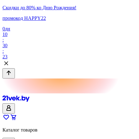
Скидки до 80% ко Дню Рождения!
промокод HAPPY22
0
дн
10
:
30
:
23
Каталог товаров