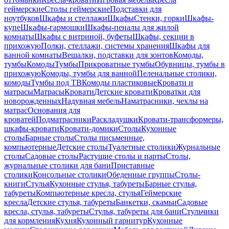
геймерские
Столы геймерские
Подставки для
ноутбуков
Шкафы и стеллажи
Шкафы
Стенки, горки
Шкафы-
купе
Шкафы-гармошки
Шкафы-пеналы для жилой
комнаты
Шкафы с витриной, буфеты
Шкафы, секции в
прихожую
Полки, стеллажи, системы хранения
Шкафы для
ванной комнаты
Вешалки, подставки для зонтов
Комоды,
тумбы
Комоды
Тумбы
Прикроватные тумбы
Обувницы, тумбы в
прихожую
Комоды, тумбы для ванной
Пеленальные столики,
комоды
Тумбы под ТВ
Комоды пластиковые
Кровати и
матрасы
Матрасы
Кровати
Детские кровати
Кроватки для
новорожденных
Надувная мебель
Наматрасники, чехлы на
матрас
Основания для
кроватей
Подматрасники
Раскладушки
Кровати-трансформеры,
шкафы-кровати
Кровати-домики
Столы
Кухонные
столы
Барные столы
Столы письменные,
компьютерные
Детские столы
Туалетные столики
Журнальные
столы
Садовые столы
Растущие столы и парты
Столы,
журнальные столики для бани
Приставные
столики
Консольные столики
Обеденные группы
Столы-
книги
Стулья
Кухонные стулья, табуреты
Барные стулья,
табуреты
Компьютерные кресла, стулья
Геймерские
кресла
Детские стулья, табуреты
Банкетки, скамьи
Садовые
кресла, стулья, табуреты
Стулья, табуреты для бани
Стульчики
для кормления
Кухня
Кухонный гарнитур
Кухонные