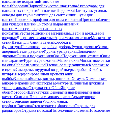
напольные покрытия
Виниловые
полы
Ковролин
Паркет
Искусственная трава
Аксессуары для
напольных покрытий и плитки
Подложка
Плинтусы, уголки,
обводы для труб
Плинтусы для сантехники
Фуги для
плитки
Порожки, профили для пола и плитки
Приспособления
для укладки плитки
Системы выравнивания
плитки
Аксессуары для напольных
покрытий
Реставрационные материалы
Двери и арки
Двери
входные
Двери межкомнатные
Арки межкомнатные
Москитные
сетки
Двери для бани и сауны
Коробки и
фурнитура
Наличники, коробки, доборы
Ручки дверные
Замки
дверные
Петли дверные
Фурнитура дверная
Доводчики
дверные
Окна и подоконники
Окна
Подоконники, отливы
Окна
мансардные
Фурнитура оконная
Мягкие окна
Москитные сетки
на окна
Жалюзи уличные
Пленки солнцезащитные
Крепежные
изделия
Саморезы, шурупы
Гвозди
Анкеры, дюбели
Скобы,
штифты
Перфорированный крепеж
Гайки,
шайбы
Заклепки
Болты, винты, шпильки
Хомуты
Химические
анкеры
Карабины
Фиксаторы арматуры
Шплинты
Пружины
универсальные
Отделка стен
Обои
Жидкие
обои
Фотообои
Штукатурки декоративные
Декоративный
камень
Скинали
Пленки самоклеящиеся
Армирующие
сетки
Стеновые панели
Уголки, маяки,
профили
Вагонка
Стеклохолсты, флизелин
Экраны для
радиаторов
Отделка потолка
Потолочные системы
Потолочные