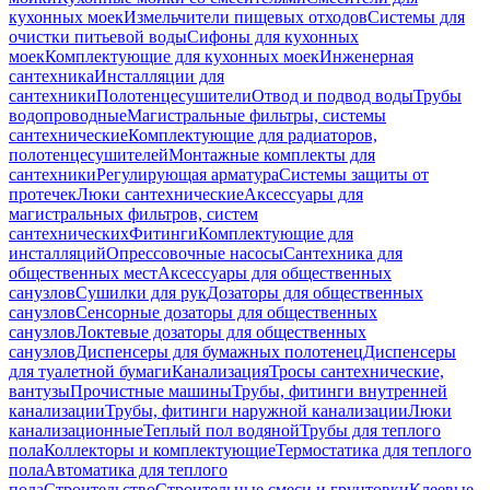
кухонных моек
Измельчители пищевых отходов
Системы для
очистки питьевой воды
Сифоны для кухонных
моек
Комплектующие для кухонных моек
Инженерная
сантехника
Инсталляции для
сантехники
Полотенцесушители
Отвод и подвод воды
Трубы
водопроводные
Магистральные фильтры, системы
сантехнические
Комплектующие для радиаторов,
полотенцесушителей
Монтажные комплекты для
сантехники
Регулирующая арматура
Системы защиты от
протечек
Люки сантехнические
Аксессуары для
магистральных фильтров, систем
сантехнических
Фитинги
Комплектующие для
инсталляций
Опрессовочные насосы
Сантехника для
общественных мест
Аксессуары для общественных
санузлов
Сушилки для рук
Дозаторы для общественных
санузлов
Сенсорные дозаторы для общественных
санузлов
Локтевые дозаторы для общественных
санузлов
Диспенсеры для бумажных полотенец
Диспенсеры
для туалетной бумаги
Канализация
Тросы сантехнические,
вантузы
Прочистные машины
Трубы, фитинги внутренней
канализации
Трубы, фитинги наружной канализации
Люки
канализационные
Теплый пол водяной
Трубы для теплого
пола
Коллекторы и комплектующие
Термостатика для теплого
пола
Автоматика для теплого
пола
Строительство
Строительные смеси и грунтовки
Клеевые