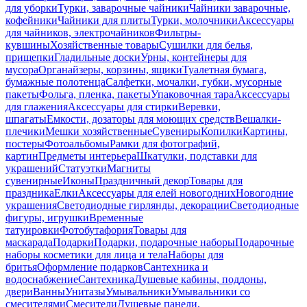
для уборки
Турки, заварочные чайники
Чайники заварочные,
кофейники
Чайники для плиты
Турки, молочники
Аксессуары
для чайников, электрочайников
Фильтры-
кувшины
Хозяйственные товары
Сушилки для белья,
прищепки
Гладильные доски
Урны, контейнеры для
мусора
Органайзеры, корзины, ящики
Туалетная бумага,
бумажные полотенца
Салфетки, мочалки, губки, мусорные
пакеты
Фольга, пленка, пакеты
Упаковочная тара
Аксессуары
для глажения
Аксессуары для стирки
Веревки,
шпагаты
Емкости, дозаторы для моющих средств
Вешалки-
плечики
Мешки хозяйственные
Сувениры
Копилки
Картины,
постеры
Фотоальбомы
Рамки для фотографий,
картин
Предметы интерьера
Шкатулки, подставки для
украшений
Статуэтки
Магниты
сувенирные
Иконы
Праздничный декор
Товары для
праздника
Елки
Аксессуары для елей новогодних
Новогодние
украшения
Светодиодные гирлянды, декорации
Светодиодные
фигуры, игрушки
Временные
татуировки
Фотобутафория
Товары для
маскарада
Подарки
Подарки, подарочные наборы
Подарочные
наборы косметики для лица и тела
Наборы для
бритья
Оформление подарков
Сантехника и
водоснабжение
Сантехника
Душевые кабины, поддоны,
двери
Ванны
Унитазы
Умывальники
Умывальники со
смесителями
Смесители
Душевые панели,