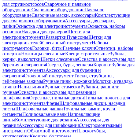
для стружкоотсосов
Сварочное и паяльное
оборудование
Сварочное оборудование
Паяльное
оборудование
Сварочные маски, аксессуары
Комплектующие
для сварочного оборудования
Аксессуары для сварки,
пайки
Оснастка для электроинструмента
Оснастка, наборы
оснастки
Насадки для граверов
Щетки для
электроинструмента
Развертки
Пуансоны
Щетки для
электродвигателей
Слесарный инструмент
Наборы
инструментов
Головки, биты
Гаечные ключи
Отвертки, наборы
отверток
Ножницы слесарные
Клещи строительные
Зубила,
керны, выколотки
Щетки слесарные
Оснастка и аксессуары для
бурения и сверления
Сверла, буры, зенкеры
Коронки
Зубила для
электроинструмента
Аксессуары для бурения и
сверления
Столярный инструмент
Тиски, струбцины,
гейферные зажимы
Ручные пилы, ножовки
Молотки, кувалды,
киянки
Напильники
Ручные стамески
Рубанки, рашпили
ручные
Оснастка и аксессуары для резания и
шлифования
Отрезные, пильные диски
Пильные полотна для
электроинструмента
Фрезы
Шлифовальные диски, насадки,
листы
Шлифовальные чашки
Точильные камни, круги,
сегменты
Полировальные валы
Направляющие
шины
Комплектующие для резания
Аксессуары для
резания
Аксессуары для шлифования
Электромонтажный
инструмент
Обжимной инструмент
Плоскогубцы,
круглогубцы
Кусачки, болторезы,