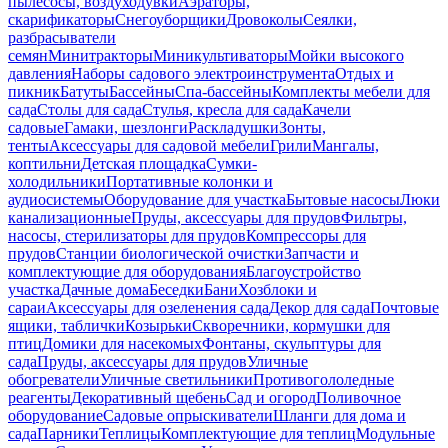
пылесосы, воздуходувки
Аэраторы,
скарификаторы
Снегоуборщики
Дровоколы
Сеялки,
разбрасыватели
семян
Минитракторы
Миникультиваторы
Мойки высокого
давления
Наборы садового электроинструмента
Отдых и
пикник
Батуты
Бассейны
Спа-бассейны
Комплекты мебели для
сада
Столы для сада
Стулья, кресла для сада
Качели
садовые
Гамаки, шезлонги
Раскладушки
Зонты,
тенты
Аксессуары для садовой мебели
Грили
Мангалы,
коптильни
Детская площадка
Сумки-
холодильники
Портативные колонки и
аудиосистемы
Оборудование для участка
Бытовые насосы
Люки
канализационные
Пруды, аксессуары для прудов
Фильтры,
насосы, стерилизаторы для прудов
Компрессоры для
прудов
Станции биологической очистки
Запчасти и
комплектующие для оборудования
Благоустройство
участка
Дачные дома
Беседки
Бани
Хозблоки и
сараи
Аксессуары для озеленения сада
Декор для сада
Почтовые
ящики, таблички
Козырьки
Скворечники, кормушки для
птиц
Домики для насекомых
Фонтаны, скульптуры для
сада
Пруды, аксессуары для прудов
Уличные
обогреватели
Уличные светильники
Противогололедные
реагенты
Декоративный щебень
Сад и огород
Поливочное
оборудование
Садовые опрыскиватели
Шланги для дома и
сада
Парники
Теплицы
Комплектующие для теплиц
Модульные