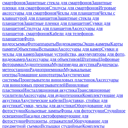
смартфонов
Защитные стекла для смартфонов
Защитные
пленки для смартфонов
Стилусы для смартфонов
Игровые
аксессуары для смартфонов
Чехлы для планшетов
Чехлы с
клавиатурой для планшетов
Защитные стекла для
планшетов
Защитные пленки для планшетов
Сумки для
планшетов
Стилусы для планшетов
Аксессуары для
планшетов, смартфонов
Кабели для телефонов,
планшетов
Фото,
видеосъемка
Фотоаппараты
Видеокамеры
Экшн-камеры
Карты
памяти
Объективы
Вспышки
Аксессуары для камер
Сумки и
чехлы для камер
Зарядные устройства, аккумуляторы для фото,
видеокамер
Аксессуары для объективов
Штативы
Цифровые
фоторамки
Аудиотехника
Мультимедиа акустика
Радиочасы,
метеостанции
Радиоприемники
Музыкальные
центры
Домашние кинотеатры
Акустические
системы
Проигрыватели виниловых пластинок
Аксессуары
для виниловых проигрывателей
Виниловые
пластинки
Инсталляционная акустика
Трансляционные
усилители
Аксессуары для аудиотехники
Комплектующие для
акустики
Акустические кабели
Подставки, стойки для
акустики
Сумки, чехлы для акустики
Оборудование для
фотостудии
Кольцевые лампы
Фоны для фотостудии
Студийное
освещение
Насадки светоформирующие для
фотостудии
Фотозонты, отражатели
Оборудование для
предметной съемки
Вспышки студийные
Комплекты