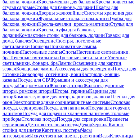
балкона, лоджии
Кресла-мешки для балкона
Кресла подвесные,
стулья садовые
Столы для балкона, лоджии
Шкафы для
балкона, лоджии
Дверцы жалюзийные
Системы хранения для
балкона, лоджии
Журнальные столы, столы-книги
Тумбы для
балкона, лоджии
Кресла-качалки, кресла-маятники
Стулья для
балкона, лоджии
Кресла, пуфы для балкона,
лоджии
Компактные столы для балкона, лоджии
Товары для
дома, бакалея
Освещение
Люстры, потолочные
светильники
Торшеры
Прикроватные лампы,
ночники
Настольные лампы
Споты
Настенные светильники,
бра
Точечные светильники
Трековые светильники
Уличные
светильники, фонари, бра
Лампы
Освещение для картин,
зеркал
Кольцевые лампы
Аксессуары для освещения
Посуда для
готовки
Сковороды, сотейники, воки
Кастрюли, ковши,
казаны
Посуда для СВЧ
Крышки и аксессуары для
посуды
Гастроемкости
Жалюзи, шторы
Жалюзи, рулонные
шторы, римские шторы
Шторы, гардины
Карнизы для
штор
Комплектующие для штор, карнизов, жалюзи
Пленки для
окон
Электроприводные солнцезащитные системы
Столовая
посуда, сервировка
Посуда для напитков
Посуда для горячих
напитков
Посуда для подачи и хранения напитков
Столовые
приборы
Столовая посуда
Посуда для сервировки
Предметы
сервировки
Детская столовая посуда
Декор
Зеркала
Кашпо,
стойки для цветов
Картины, постеры
Часы
интерьерные
Искусственные цветы, растения
Вазы
Ключницы,