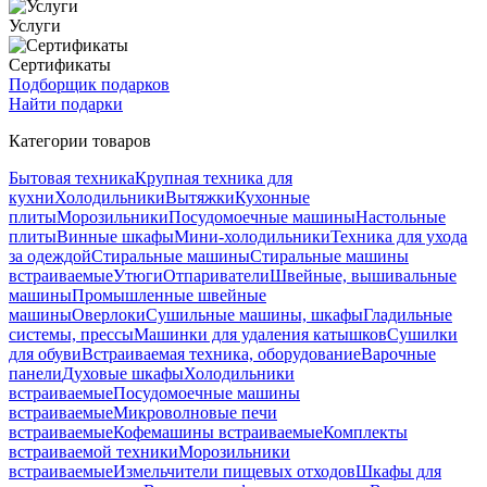
Услуги
Сертификаты
Подборщик подарков
Найти подарки
Категории товаров
Бытовая техника
Крупная техника для
кухни
Холодильники
Вытяжки
Кухонные
плиты
Морозильники
Посудомоечные машины
Настольные
плиты
Винные шкафы
Мини-холодильники
Техника для ухода
за одеждой
Стиральные машины
Стиральные машины
встраиваемые
Утюги
Отпариватели
Швейные, вышивальные
машины
Промышленные швейные
машины
Оверлоки
Сушильные машины, шкафы
Гладильные
системы, прессы
Машинки для удаления катышков
Сушилки
для обуви
Встраиваемая техника, оборудование
Варочные
панели
Духовые шкафы
Холодильники
встраиваемые
Посудомоечные машины
встраиваемые
Микроволновые печи
встраиваемые
Кофемашины встраиваемые
Комплекты
встраиваемой техники
Морозильники
встраиваемые
Измельчители пищевых отходов
Шкафы для