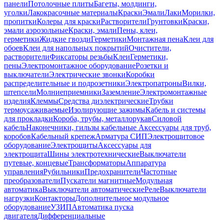
панели
Потолочные плиты
Багеты, молдинги,
уголки
Лакокрасочные материалы
Краски
Эмали
Лаки
Морилки,
пропитки
Колеры для краски
Растворители
Грунтовки
Краски,
эмали аэрозольные
Краски, эмали
Пены, клеи,
герметики
Жидкие гвозди
Герметики
Монтажная пена
Клеи для
обоев
Клеи для напольных покрытий
Очистители,
растворители
Фиксаторы резьбы
Клеи
Герметики,
пены
Электромонтажное оборудование
Розетки и
выключатели
Электрические звонки
Коробки
распределительные и подрозетники
Электропатроны
Вилки,
штепсели
Молниеприемники
Заземление
Электромонтажные
изделия
Клеммы
Средства диэлектрические
Трубки
термоусаживаемые
Изолирующие зажимы
Кабель и системы
для прокладки
Короба, трубы, металлорукав
Силовой
кабель
Наконечники, гильзы кабельные
Аксессуары для труб,
коробов
Кабельный крепеж
Арматура СИП
Электрощитовое
оборудование
Электрощиты
Аксессуары для
электрощита
Шины электротехнические
Выключатели
путевые, концевые
Трансформаторы
Аппаратура
управления
Рубильники
Предохранители
Частотные
преобразователи
Пускатели магнитные
Модульная
автоматика
Выключатели автоматические
Реле
Выключатели
нагрузки
Контакторы
Дополнительное модульное
оборудование
УЗИП
Автоматика пуска
двигателя
Дифференциальные