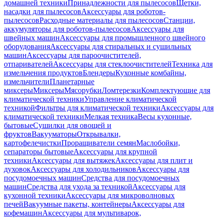
домашней техники
Принадлежности для пылесосов
Щетки,
насадки для пылесосов
Аксессуары для роботов-
пылесосов
Расходные материалы для пылесосов
Станции,
аккумуляторы для роботов-пылесосов
Аксессуары для
швейных машин
Аксессуары для промышленного швейного
оборудования
Аксессуары для стиральных и сушильных
машин
Аксессуары для пароочистителей,
отпаривателей
Аксессуары для стеклоочистителей
Техника для
измельчения продуктов
Блендеры
Кухонные комбайны,
измельчители
Планетарные
миксеры
Миксеры
Мясорубки
Ломтерезки
Комплектующие для
климатической техники
Управление климатической
техникой
Фильтры для климатической техники
Аксессуары для
климатической техники
Мелкая техника
Весы кухонные,
бытовые
Сушилки для овощей и
фруктов
Вакууматоры
Открывалки,
картофелечистки
Проращиватели семян
Маслобойки,
сепараторы бытовые
Аксессуары для крупной
техники
Аксессуары для вытяжек
Аксессуары для плит и
духовок
Аксессуары для холодильников
Аксессуары для
посудомоечных машин
Средства для посудомоечных
машин
Средства для ухода за техникой
Аксессуары для
кухонной техники
Аксессуары для микроволновых
печей
Вакуумные пакеты, контейнеры
Аксессуары для
кофемашин
Аксессуары для мультиварок,