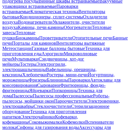
подогрева посуды
Винные шкафы встраиваемые
Вакуумные
упаковщики встраиваемые
Пароварки
встраиваемые
Климатическая техника
Вентиляторы
бытовые
Кондиционеры, сплит-системы
Охладители
воздуха
Водонагреватели
Увлажнители, очистители
воздуха
Камины, печи-камины
Обогреватели
Тепловые
завесы
Тепловые
пушки
Биокамины
Проветриватели
Отопительные печи
Банные
печи
Порталы для каминов
Вентиляторы вытяжные
Метеостанции
Газовые баллоны бытовые
Техника для
приготовления еды
Аэрогрили
Микроволновые
печи
Мультиварки
Сэндвичницы, хот-дог
мейкеры
Тостеры
Электрогрили,
электрошашлычницы
Вафельницы, орешницы,
кексницы
Хлебопечки
Ростеры, мини-печи
Йогуртницы,
мороженицы
Фризеры
Блинницы
Пароварки
Автоклавы для
консервирования
Сыроварни
Фритюрницы, фондю-
фритюрницы
Яйцеварки
Попкорницы
Техника для
дома
Пылесосы
Пылесосы профессиональные
Роботы-
пылесосы, мойщики окон
Пароочистители
Электровеники,
электрошвабры
Стеклоочистители
Стерилизационное
оборудование
Техника для приготовления
напитков
Электрочайники
Кофеварки,
кофемашины
Соковыжималки
Кофемолки
Вспениватели
молока
Сифоны для газирования воды
Аксессуары для