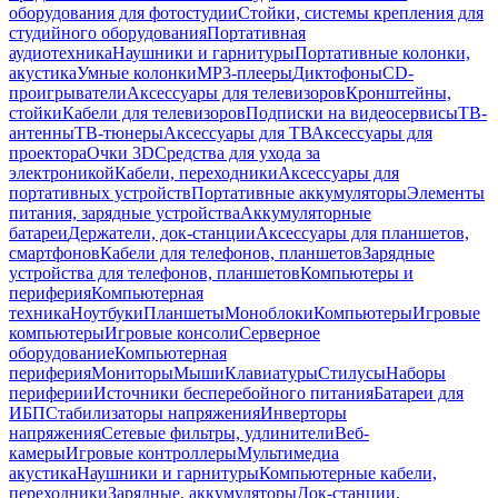
оборудования для фотостудии
Стойки, системы крепления для
студийного оборудования
Портативная
аудиотехника
Наушники и гарнитуры
Портативные колонки,
акустика
Умные колонки
MP3-плееры
Диктофоны
CD-
проигрыватели
Аксессуары для телевизоров
Кронштейны,
стойки
Кабели для телевизоров
Подписки на видеосервисы
ТВ-
антенны
ТВ-тюнеры
Аксессуары для ТВ
Аксессуары для
проектора
Очки 3D
Средства для ухода за
электроникой
Кабели, переходники
Аксессуары для
портативных устройств
Портативные аккумуляторы
Элементы
питания, зарядные устройства
Аккумуляторные
батареи
Держатели, док-станции
Аксессуары для планшетов,
смартфонов
Кабели для телефонов, планшетов
Зарядные
устройства для телефонов, планшетов
Компьютеры и
периферия
Компьютерная
техника
Ноутбуки
Планшеты
Моноблоки
Компьютеры
Игровые
компьютеры
Игровые консоли
Серверное
оборудование
Компьютерная
периферия
Мониторы
Мыши
Клавиатуры
Стилусы
Наборы
периферии
Источники бесперебойного питания
Батареи для
ИБП
Стабилизаторы напряжения
Инверторы
напряжения
Сетевые фильтры, удлинители
Веб-
камеры
Игровые контроллеры
Мультимедиа
акустика
Наушники и гарнитуры
Компьютерные кабели,
переходники
Зарядные, аккумуляторы
Док-станции,