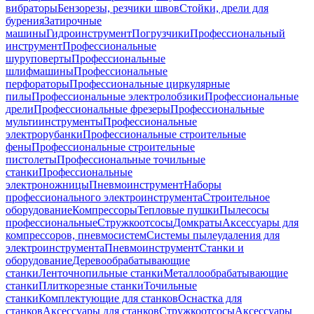
вибраторы
Бензорезы, резчики швов
Стойки, дрели для
бурения
Затирочные
машины
Гидроинструмент
Погрузчики
Профессиональный
инструмент
Профессиональные
шуруповерты
Профессиональные
шлифмашины
Профессиональные
перфораторы
Профессиональные циркулярные
пилы
Профессиональные электролобзики
Профессиональные
дрели
Профессиональные фрезеры
Профессиональные
мультиинструменты
Профессиональные
электрорубанки
Профессиональные строительные
фены
Профессиональные строительные
пистолеты
Профессиональные точильные
станки
Профессиональные
электроножницы
Пневмоинструмент
Наборы
профессионального электроинструмента
Строительное
оборудование
Компрессоры
Тепловые пушки
Пылесосы
профессиональные
Стружкоотсосы
Домкраты
Аксессуары для
компрессоров, пневмосистем
Системы пылеудаления для
электроинструмента
Пневмоинструмент
Станки и
оборудование
Деревообрабатывающие
станки
Ленточнопильные станки
Металлообрабатывающие
станки
Плиткорезные станки
Точильные
станки
Комплектующие для станков
Оснастка для
станков
Аксессуары для станков
Стружкоотсосы
Аксессуары