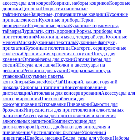
аксессуары для ковров
Коврики, наборы ковриков
Ковровые
дорожки
Циновки
Покрытия напольные
тафтинговые
Защитные, грязезащитные коврики
Кухонные
принадлежности
Кухонные приборы
Терки,
овощерезки
Разделочные доски
Кухонные термометры,
таймеры
Дуршлаги, сита, воронки
Формы, приборы для
приготовления
Молотки для мяса, тендерайзеры
Кухонные
мелочи
Миски
Кухонный текстиль
Кухонные фартуки,
прихватки
Кухонные полотенца
Скатерти, сервировочные
салфетки
Организация хранения на кухне
Посуда для
хранения
Органайзеры для кухни
Органайзеры для
специй
Посуда для ланча
Полки и аксессуары на
рейлинги
Рейлинги для кухни
Одноразовая посуда,
упаковка
Вакуумные пакеты,
контейнеры
Бакалея
Кофе
Чай
Цикорий, какао, горячий
шоколад
Сиропы и топпинги
Консервирование и
дистилляция
Автоклавы для консервирования
Аксессуары для
консервирования
Приспособления для
консервирования
Открывалки
Пивоварни
Емкости для
брожения
Ингредиенты для приготовления алкогольных
напитков
Аксессуары для приготовления и хранения
алкогольных напитков
Комплектующие для
дистилляторов
Прессы, дробилки для виноделия и
пивоварения
Дистилляторы бытовые
Уборочный
инвентарь
Швабры, насадки
Ведра, тазы для уборки
Наборы