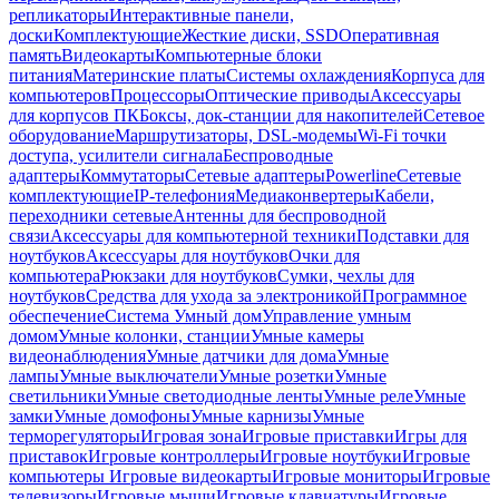
репликаторы
Интерактивные панели,
доски
Комплектующие
Жесткие диски, SSD
Оперативная
память
Видеокарты
Компьютерные блоки
питания
Материнские платы
Системы охлаждения
Корпуса для
компьютеров
Процессоры
Оптические приводы
Аксессуары
для корпусов ПК
Боксы, док-станции для накопителей
Сетевое
оборудование
Маршрутизаторы, DSL-модемы
Wi-Fi точки
доступа, усилители сигнала
Беспроводные
адаптеры
Коммутаторы
Сетевые адаптеры
Powerline
Сетевые
комплектующие
IP-телефония
Медиаконвертеры
Кабели,
переходники сетевые
Антенны для беспроводной
связи
Аксессуары для компьютерной техники
Подставки для
ноутбуков
Аксессуары для ноутбуков
Очки для
компьютера
Рюкзаки для ноутбуков
Сумки, чехлы для
ноутбуков
Средства для ухода за электроникой
Программное
обеспечение
Система Умный дом
Управление умным
домом
Умные колонки, станции
Умные камеры
видеонаблюдения
Умные датчики для дома
Умные
лампы
Умные выключатели
Умные розетки
Умные
светильники
Умные светодиодные ленты
Умные реле
Умные
замки
Умные домофоны
Умные карнизы
Умные
терморегуляторы
Игровая зона
Игровые приставки
Игры для
приставок
Игровые контроллеры
Игровые ноутбуки
Игровые
компьютеры
Игровые видеокарты
Игровые мониторы
Игровые
телевизоры
Игровые мыши
Игровые клавиатуры
Игровые