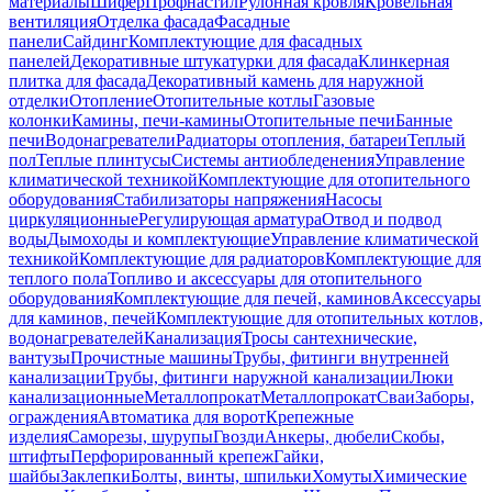
материалы
Шифер
Профнастил
Рулонная кровля
Кровельная
вентиляция
Отделка фасада
Фасадные
панели
Сайдинг
Комплектующие для фасадных
панелей
Декоративные штукатурки для фасада
Клинкерная
плитка для фасада
Декоративный камень для наружной
отделки
Отопление
Отопительные котлы
Газовые
колонки
Камины, печи-камины
Отопительные печи
Банные
печи
Водонагреватели
Радиаторы отопления, батареи
Теплый
пол
Теплые плинтусы
Системы антиобледенения
Управление
климатической техникой
Комплектующие для отопительного
оборудования
Стабилизаторы напряжения
Насосы
циркуляционные
Регулирующая арматура
Отвод и подвод
воды
Дымоходы и комплектующие
Управление климатической
техникой
Комплектующие для радиаторов
Комплектующие для
теплого пола
Топливо и аксессуары для отопительного
оборудования
Комплектующие для печей, каминов
Аксессуары
для каминов, печей
Комплектующие для отопительных котлов,
водонагревателей
Канализация
Тросы сантехнические,
вантузы
Прочистные машины
Трубы, фитинги внутренней
канализации
Трубы, фитинги наружной канализации
Люки
канализационные
Металлопрокат
Металлопрокат
Сваи
Заборы,
ограждения
Автоматика для ворот
Крепежные
изделия
Саморезы, шурупы
Гвозди
Анкеры, дюбели
Скобы,
штифты
Перфорированный крепеж
Гайки,
шайбы
Заклепки
Болты, винты, шпильки
Хомуты
Химические