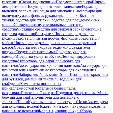
газетницы
Свечи, подсвечники
Предметы интерьера
Ширмы
декоративные
Посуда для выпечки, запекания
Формы для
выпечки, запекания
Посуда для запекания
Аксессуары для
выпечки
Бумага, фольга, рукава для выпечки
Бытовая
химия
Средства для стирки
Средства для посудомоечных
машин
Универсальные, специальные чистящие
средства
Чистящие средства для стекол и зеркал
Чистящие
средства для ванной и туалета
Чистящие средства для
кухни
Средства для мытья посуды
Чистящие средства для
мебели
Чистящие средства для напольных покрытий и
ковров
Средства для ухода за техникой
Освежители
воздуха
Средства от насекомых
Средства ухода за
одеждой
Средства ухода за обувью
Дезинфицирующие
средства
Аксессуары для бара
Сервировка для
напитков
Аксессуары для хранения напитков
Аксессуары для
приготовления коктейлей
Аксессуары для охлаждения
напитков
Наборы для бара, мини-бары
Штопоры, открывалки
для бутылок
Домашний текстиль
Подушки для
сна
Одеяла
Комплекты постельных
принадлежностей
Постельное белье
Пледы,
покрывала
Полотенца
Скатерти
Подушки декоративные
Маски,
беруши для сна
Наполнители для домашнего
текстиля
Ткани
Кухонные ножи, аксессуары
Ножи
Аксессуары
для кухонных ножей
Ножеточки и комплектующие
Ковры и
напольные покрытия
Ковры, циновки, шкуры
Ковры,