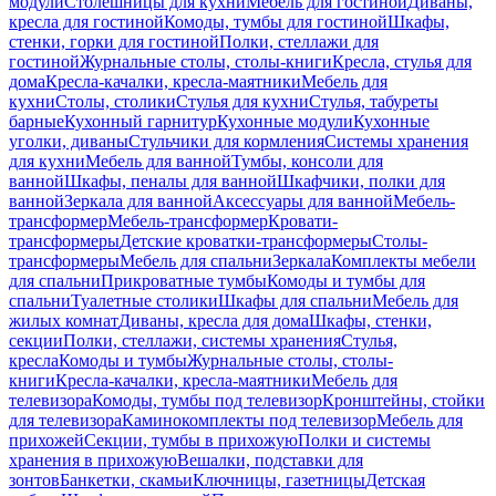
модули
Столешницы для кухни
Мебель для гостиной
Диваны,
кресла для гостиной
Комоды, тумбы для гостиной
Шкафы,
стенки, горки для гостиной
Полки, стеллажи для
гостиной
Журнальные столы, столы-книги
Кресла, стулья для
дома
Кресла-качалки, кресла-маятники
Мебель для
кухни
Столы, столики
Стулья для кухни
Стулья, табуреты
барные
Кухонный гарнитур
Кухонные модули
Кухонные
уголки, диваны
Стульчики для кормления
Системы хранения
для кухни
Мебель для ванной
Тумбы, консоли для
ванной
Шкафы, пеналы для ванной
Шкафчики, полки для
ванной
Зеркала для ванной
Аксессуары для ванной
Мебель-
трансформер
Мебель-трансформер
Кровати-
трансформеры
Детские кроватки-трансформеры
Столы-
трансформеры
Мебель для спальни
Зеркала
Комплекты мебели
для спальни
Прикроватные тумбы
Комоды и тумбы для
спальни
Туалетные столики
Шкафы для спальни
Мебель для
жилых комнат
Диваны, кресла для дома
Шкафы, стенки,
секции
Полки, стеллажи, системы хранения
Стулья,
кресла
Комоды и тумбы
Журнальные столы, столы-
книги
Кресла-качалки, кресла-маятники
Мебель для
телевизора
Комоды, тумбы под телевизор
Кронштейны, стойки
для телевизора
Каминокомплекты под телевизор
Мебель для
прихожей
Секции, тумбы в прихожую
Полки и системы
хранения в прихожую
Вешалки, подставки для
зонтов
Банкетки, скамьи
Ключницы, газетницы
Детская