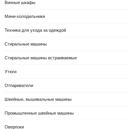
Винные шкафы
Мини-холодильники
Техника для ухода за одеждой
Стиральные машины
Стиральные машины встраиваемые
Утюги
Модификации
Отпариватели
Название расцветки
Швейные, вышивальные машины
брашированное золото
золото
никель
оружейная сталь
хром
черный матовый
Промышленные швейные машины
Оверлоки