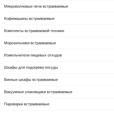
Микроволновые печи встраиваемые
Характеристики
Описание
Кофемашины встраиваемые
Комплекты встраиваемой техники
Основные характеристики
Тип
Морозильники встраиваемые
смеситель
Измельчители пищевых отходов
Назначение
для душа
Шкафы для подогрева посуды
Монтаж
на стену
Винные шкафы встраиваемые
Механизм
термостатический
Вакуумные упаковщики встраиваемые
Материал
Пароварки встраиваемые
латунь