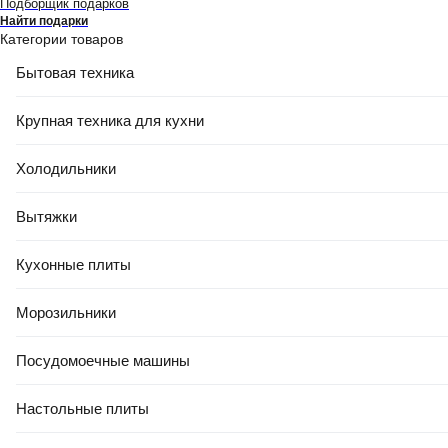
Подборщик подарков
Найти подарки
Категории товаров
Бытовая техника
Крупная техника для кухни
Холодильники
Вытяжки
РАССРОЧКА 5 ЧАСТЕЙ
ГАРАНТИЯ 5 ЛЕТ
Смеситель Whitecross Y1246GM (оружейная
Кухонные плиты
сталь)
Морозильники
код 9.423.679
Под заказ
Картой рассрочки от
132,92 Ҕ/мес
Посудомоечные машины
Настольные плиты
Узнать о снижении цены