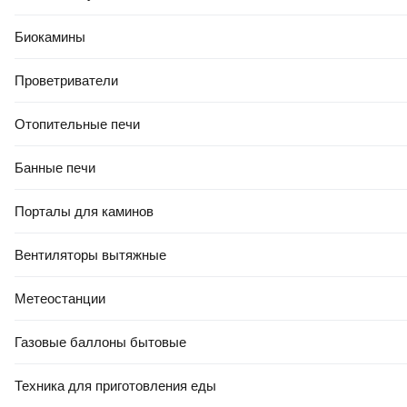
Тип крепления
эксцентрики
Биокамины
Расход воды
Проветриватели
11.4 л/мин (при давлении 3 Бар)
Конструкция
Отопительные печи
Излив
Банные печи
нет
Ограничитель температуры
Порталы для каминов
есть (38°C)
Вентиляторы вытяжные
Комплектация
Душевой гарнитур в комплекте
Метеостанции
нет
Газовые баллоны бытовые
В комплекте
отражатели (2 шт.), эксцентрики (2 шт.)
Техника для приготовления еды
Габариты