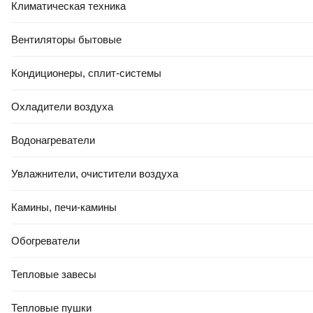
Коллекция
Климатическая техника
Y (Whitecross)
Вентиляторы бытовые
Цвет
серый
Кондиционеры, сплит-системы
Название расцветки
оружейная сталь
Охладители воздуха
Поверхность
матовая
Водонагреватели
Стиль
Увлажнители, очистители воздуха
современный
Количество монтажных отверстий
Камины, печи-камины
2 (150 мм)
Обогреватели
Тип подводки
жесткая
Тепловые завесы
Стандарт подводки
1/2"
Тепловые пушки