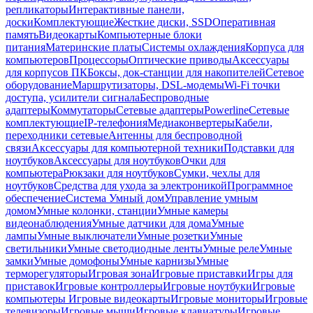
репликаторы
Интерактивные панели,
доски
Комплектующие
Жесткие диски, SSD
Оперативная
память
Видеокарты
Компьютерные блоки
питания
Материнские платы
Системы охлаждения
Корпуса для
компьютеров
Процессоры
Оптические приводы
Аксессуары
для корпусов ПК
Боксы, док-станции для накопителей
Сетевое
оборудование
Маршрутизаторы, DSL-модемы
Wi-Fi точки
доступа, усилители сигнала
Беспроводные
адаптеры
Коммутаторы
Сетевые адаптеры
Powerline
Сетевые
комплектующие
IP-телефония
Медиаконвертеры
Кабели,
переходники сетевые
Антенны для беспроводной
связи
Аксессуары для компьютерной техники
Подставки для
ноутбуков
Аксессуары для ноутбуков
Очки для
компьютера
Рюкзаки для ноутбуков
Сумки, чехлы для
ноутбуков
Средства для ухода за электроникой
Программное
обеспечение
Система Умный дом
Управление умным
домом
Умные колонки, станции
Умные камеры
видеонаблюдения
Умные датчики для дома
Умные
лампы
Умные выключатели
Умные розетки
Умные
светильники
Умные светодиодные ленты
Умные реле
Умные
замки
Умные домофоны
Умные карнизы
Умные
терморегуляторы
Игровая зона
Игровые приставки
Игры для
приставок
Игровые контроллеры
Игровые ноутбуки
Игровые
компьютеры
Игровые видеокарты
Игровые мониторы
Игровые
телевизоры
Игровые мыши
Игровые клавиатуры
Игровые