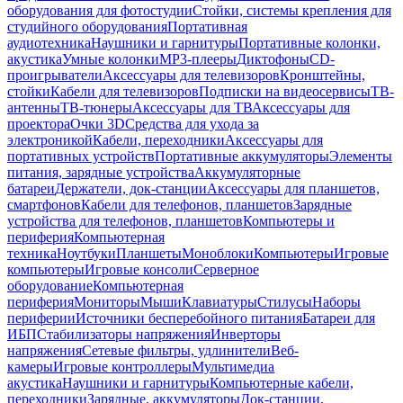
оборудования для фотостудии
Стойки, системы крепления для
студийного оборудования
Портативная
аудиотехника
Наушники и гарнитуры
Портативные колонки,
акустика
Умные колонки
MP3-плееры
Диктофоны
CD-
проигрыватели
Аксессуары для телевизоров
Кронштейны,
стойки
Кабели для телевизоров
Подписки на видеосервисы
ТВ-
антенны
ТВ-тюнеры
Аксессуары для ТВ
Аксессуары для
проектора
Очки 3D
Средства для ухода за
электроникой
Кабели, переходники
Аксессуары для
портативных устройств
Портативные аккумуляторы
Элементы
питания, зарядные устройства
Аккумуляторные
батареи
Держатели, док-станции
Аксессуары для планшетов,
смартфонов
Кабели для телефонов, планшетов
Зарядные
устройства для телефонов, планшетов
Компьютеры и
периферия
Компьютерная
техника
Ноутбуки
Планшеты
Моноблоки
Компьютеры
Игровые
компьютеры
Игровые консоли
Серверное
оборудование
Компьютерная
периферия
Мониторы
Мыши
Клавиатуры
Стилусы
Наборы
периферии
Источники бесперебойного питания
Батареи для
ИБП
Стабилизаторы напряжения
Инверторы
напряжения
Сетевые фильтры, удлинители
Веб-
камеры
Игровые контроллеры
Мультимедиа
акустика
Наушники и гарнитуры
Компьютерные кабели,
переходники
Зарядные, аккумуляторы
Док-станции,