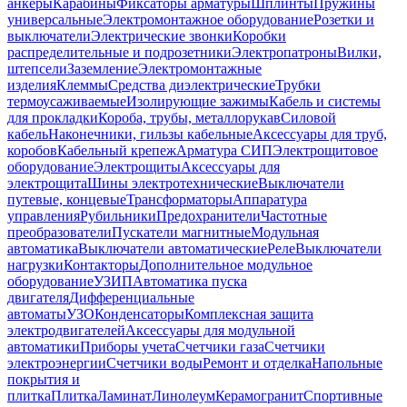
анкеры
Карабины
Фиксаторы арматуры
Шплинты
Пружины
универсальные
Электромонтажное оборудование
Розетки и
выключатели
Электрические звонки
Коробки
распределительные и подрозетники
Электропатроны
Вилки,
штепсели
Заземление
Электромонтажные
изделия
Клеммы
Средства диэлектрические
Трубки
термоусаживаемые
Изолирующие зажимы
Кабель и системы
для прокладки
Короба, трубы, металлорукав
Силовой
кабель
Наконечники, гильзы кабельные
Аксессуары для труб,
коробов
Кабельный крепеж
Арматура СИП
Электрощитовое
оборудование
Электрощиты
Аксессуары для
электрощита
Шины электротехнические
Выключатели
путевые, концевые
Трансформаторы
Аппаратура
управления
Рубильники
Предохранители
Частотные
преобразователи
Пускатели магнитные
Модульная
автоматика
Выключатели автоматические
Реле
Выключатели
нагрузки
Контакторы
Дополнительное модульное
оборудование
УЗИП
Автоматика пуска
двигателя
Дифференциальные
автоматы
УЗО
Конденсаторы
Комплексная защита
электродвигателей
Аксессуары для модульной
автоматики
Приборы учета
Счетчики газа
Счетчики
электроэнергии
Счетчики воды
Ремонт и отделка
Напольные
покрытия и
плитка
Плитка
Ламинат
Линолеум
Керамогранит
Спортивные