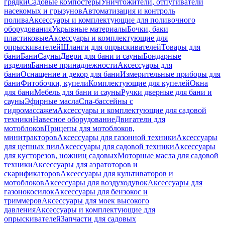
грядки
Садовые компостеры
Уничтожители, отпугиватели
насекомых и грызунов
Автоматизация и контроль
полива
Аксессуары и комплектующие для поливочного
оборудования
Укрывные материалы
Бочки, баки
пластиковые
Аксессуары и комплектующие для
опрыскивателей
Шланги для опрыскивателей
Товары для
бани
Бани
Сауны
Двери для бани и сауны
Бондарные
изделия
Банные принадлежности
Аксессуары для
бани
Оснащение и декор для бани
Измерительные приборы для
бани
Фитобочки, купели
Комплектующие для купелей
Окна
для бани
Мебель для бани и сауны
Ручки дверные для бани и
сауны
Эфирные масла
Спа-бассейны с
гидромассажем
Аксессуары и комплектующие для садовой
техники
Навесное оборудование
Двигатели для
мотоблоков
Прицепы для мотоблоков,
минитракторов
Аксессуары для газонной техники
Аксессуары
для цепных пил
Аксессуары для садовой техники
Аксессуары
для кусторезов, ножниц садовых
Моторные масла для садовой
техники
Аксессуары для аэратоторов и
скарификаторов
Аксессуары для культиваторов и
мотоблоков
Аксессуары для воздуходувок
Аксессуары для
газонокосилок
Аксессуары для бензокос и
триммеров
Аксессуары для моек высокого
давления
Аксессуары и комплектующие для
опрыскивателей
Запчасти для садовых