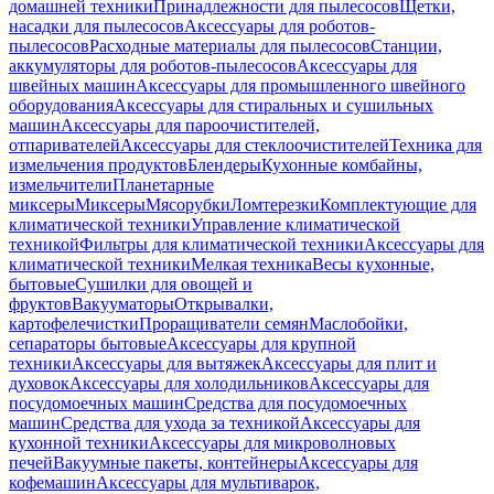
домашней техники
Принадлежности для пылесосов
Щетки,
насадки для пылесосов
Аксессуары для роботов-
пылесосов
Расходные материалы для пылесосов
Станции,
аккумуляторы для роботов-пылесосов
Аксессуары для
швейных машин
Аксессуары для промышленного швейного
оборудования
Аксессуары для стиральных и сушильных
машин
Аксессуары для пароочистителей,
отпаривателей
Аксессуары для стеклоочистителей
Техника для
измельчения продуктов
Блендеры
Кухонные комбайны,
измельчители
Планетарные
миксеры
Миксеры
Мясорубки
Ломтерезки
Комплектующие для
климатической техники
Управление климатической
техникой
Фильтры для климатической техники
Аксессуары для
климатической техники
Мелкая техника
Весы кухонные,
бытовые
Сушилки для овощей и
фруктов
Вакууматоры
Открывалки,
картофелечистки
Проращиватели семян
Маслобойки,
сепараторы бытовые
Аксессуары для крупной
техники
Аксессуары для вытяжек
Аксессуары для плит и
духовок
Аксессуары для холодильников
Аксессуары для
посудомоечных машин
Средства для посудомоечных
машин
Средства для ухода за техникой
Аксессуары для
кухонной техники
Аксессуары для микроволновых
печей
Вакуумные пакеты, контейнеры
Аксессуары для
кофемашин
Аксессуары для мультиварок,