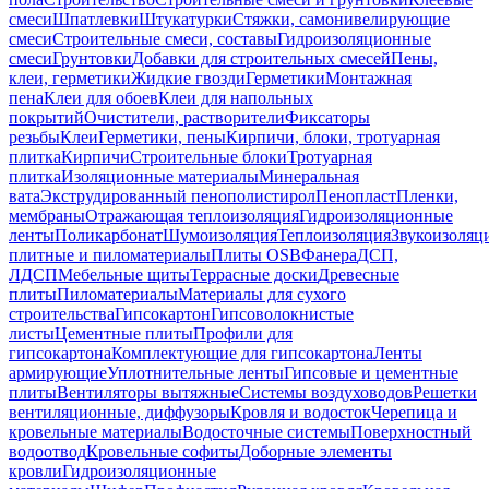
смеси
Шпатлевки
Штукатурки
Стяжки, самонивелирующие
смеси
Строительные смеси, составы
Гидроизоляционные
смеси
Грунтовки
Добавки для строительных смесей
Пены,
клеи, герметики
Жидкие гвозди
Герметики
Монтажная
пена
Клеи для обоев
Клеи для напольных
покрытий
Очистители, растворители
Фиксаторы
резьбы
Клеи
Герметики, пены
Кирпичи, блоки, тротуарная
плитка
Кирпичи
Строительные блоки
Тротуарная
плитка
Изоляционные материалы
Минеральная
вата
Экструдированный пенополистирол
Пенопласт
Пленки,
мембраны
Отражающая теплоизоляция
Гидроизоляционные
ленты
Поликарбонат
Шумоизоляция
Теплоизоляция
Звукоизоляц
плитные и пиломатериалы
Плиты OSB
Фанера
ДСП,
ЛДСП
Мебельные щиты
Террасные доски
Древесные
плиты
Пиломатериалы
Материалы для сухого
строительства
Гипсокартон
Гипсоволокнистые
листы
Цементные плиты
Профили для
гипсокартона
Комплектующие для гипсокартона
Ленты
армирующие
Уплотнительные ленты
Гипсовые и цементные
плиты
Вентиляторы вытяжные
Системы воздуховодов
Решетки
вентиляционные, диффузоры
Кровля и водосток
Черепица и
кровельные материалы
Водосточные системы
Поверхностный
водоотвод
Кровельные софиты
Доборные элементы
кровли
Гидроизоляционные