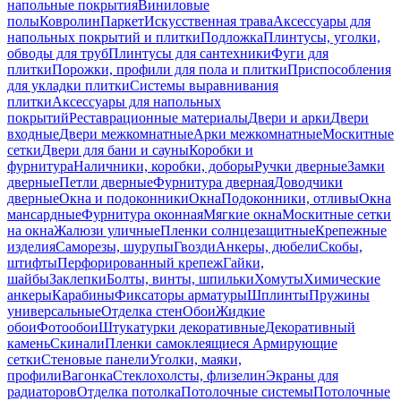
напольные покрытия
Виниловые
полы
Ковролин
Паркет
Искусственная трава
Аксессуары для
напольных покрытий и плитки
Подложка
Плинтусы, уголки,
обводы для труб
Плинтусы для сантехники
Фуги для
плитки
Порожки, профили для пола и плитки
Приспособления
для укладки плитки
Системы выравнивания
плитки
Аксессуары для напольных
покрытий
Реставрационные материалы
Двери и арки
Двери
входные
Двери межкомнатные
Арки межкомнатные
Москитные
сетки
Двери для бани и сауны
Коробки и
фурнитура
Наличники, коробки, доборы
Ручки дверные
Замки
дверные
Петли дверные
Фурнитура дверная
Доводчики
дверные
Окна и подоконники
Окна
Подоконники, отливы
Окна
мансардные
Фурнитура оконная
Мягкие окна
Москитные сетки
на окна
Жалюзи уличные
Пленки солнцезащитные
Крепежные
изделия
Саморезы, шурупы
Гвозди
Анкеры, дюбели
Скобы,
штифты
Перфорированный крепеж
Гайки,
шайбы
Заклепки
Болты, винты, шпильки
Хомуты
Химические
анкеры
Карабины
Фиксаторы арматуры
Шплинты
Пружины
универсальные
Отделка стен
Обои
Жидкие
обои
Фотообои
Штукатурки декоративные
Декоративный
камень
Скинали
Пленки самоклеящиеся
Армирующие
сетки
Стеновые панели
Уголки, маяки,
профили
Вагонка
Стеклохолсты, флизелин
Экраны для
радиаторов
Отделка потолка
Потолочные системы
Потолочные