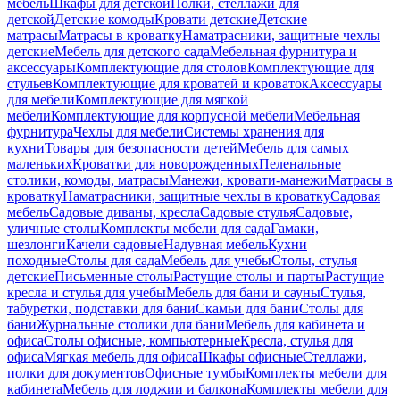
мебель
Шкафы для детской
Полки, стеллажи для
детской
Детские комоды
Кровати детские
Детские
матрасы
Матрасы в кроватку
Наматрасники, защитные чехлы
детские
Мебель для детского сада
Мебельная фурнитура и
аксессуары
Комплектующие для столов
Комплектующие для
стульев
Комплектующие для кроватей и кроваток
Аксессуары
для мебели
Комплектующие для мягкой
мебели
Комплектующие для корпусной мебели
Мебельная
фурнитура
Чехлы для мебели
Системы хранения для
кухни
Товары для безопасности детей
Мебель для самых
маленьких
Кроватки для новорожденных
Пеленальные
столики, комоды, матрасы
Манежи, кровати-манежи
Матрасы в
кроватку
Наматрасники, защитные чехлы в кроватку
Садовая
мебель
Садовые диваны, кресла
Садовые стулья
Садовые,
уличные столы
Комплекты мебели для сада
Гамаки,
шезлонги
Качели садовые
Надувная мебель
Кухни
походные
Столы для сада
Мебель для учебы
Столы, стулья
детские
Письменные столы
Растущие столы и парты
Растущие
кресла и стулья для учебы
Мебель для бани и сауны
Стулья,
табуретки, подставки для бани
Скамьи для бани
Столы для
бани
Журнальные столики для бани
Мебель для кабинета и
офиса
Столы офисные, компьютерные
Кресла, стулья для
офиса
Мягкая мебель для офиса
Шкафы офисные
Стеллажи,
полки для документов
Офисные тумбы
Комплекты мебели для
кабинета
Мебель для лоджии и балкона
Комплекты мебели для