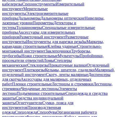
кабелерезы
Специнструменты
Измерительный
инструмент
Мерительные
инструменты
Электроизмерительные
приборы
Дальномеры
Дальномеры оптические
Нивелиры,
лазерные уровни
Пирометры
Детекторы и
тестеры
Толщиномеры
Специальные измерительные
приборы
Аксессуары для измерительных
приборов
Разметочный инструмент
Разметочные
инструменты
Инструменты для нарезки резьбы
Маркеры,
карандаши строительные
Клейма ударные
Строительно-
монтажный инструмент
Заклепочники
Труборезы,
трубогибы
Ножи строительные
Мультитулы
Пробойники,
просекатели отверстий
Ломы
Степлеры
механические
Стеклорезы
Прикаточные валики
Отделочный
инструмент
Плиткорезы
Кельмы, шпатели, гладилки
Малярный,
отделочный инструмент
Скотч, ленты малярные
Диспенсеры
для скотча
Аксессуары для малярных, отделочных
работ
Пленки строительные
Лестницы и стремянки
Лестницы,
стремянки
Чердачные лестницы
Элементы
лестниц
Подъемники строительные
Спецодежда и средства
защиты
Средства индивидуальной
защиты
Огнетушители
Сумки, пояса для
инструментов
Производственная
одежда
Спецодежда
Спецобувь
Организация рабочего
пространства
Фонари, прожекторы
Кейсы, ящики для