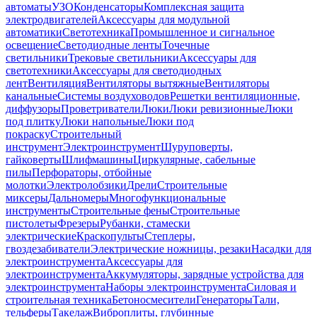
автоматы
УЗО
Конденсаторы
Комплексная защита
электродвигателей
Аксессуары для модульной
автоматики
Светотехника
Промышленное и сигнальное
освещение
Светодиодные ленты
Точечные
светильники
Трековые светильники
Аксессуары для
светотехники
Аксессуары для светодиодных
лент
Вентиляция
Вентиляторы вытяжные
Вентиляторы
канальные
Системы воздуховодов
Решетки вентиляционные,
диффузоры
Проветриватели
Люки
Люки ревизионные
Люки
под плитку
Люки напольные
Люки под
покраску
Строительный
инструмент
Электроинструмент
Шуруповерты,
гайковерты
Шлифмашины
Циркулярные, сабельные
пилы
Перфораторы, отбойные
молотки
Электролобзики
Дрели
Строительные
миксеры
Дальномеры
Многофункциональные
инструменты
Строительные фены
Строительные
пистолеты
Фрезеры
Рубанки, стамески
электрические
Краскопульты
Степлеры,
гвоздезабиватели
Электрические ножницы, резаки
Насадки для
электроинструмента
Аксессуары для
электроинструмента
Аккумуляторы, зарядные устройства для
электроинструмента
Наборы электроинструмента
Силовая и
строительная техника
Бетоносмесители
Генераторы
Тали,
тельферы
Такелаж
Виброплиты, глубинные