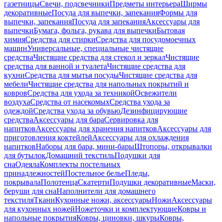
газетницы
Свечи, подсвечники
Предметы интерьера
Ширмы
декоративные
Посуда для выпечки, запекания
Формы для
выпечки, запекания
Посуда для запекания
Аксессуары для
выпечки
Бумага, фольга, рукава для выпечки
Бытовая
химия
Средства для стирки
Средства для посудомоечных
машин
Универсальные, специальные чистящие
средства
Чистящие средства для стекол и зеркал
Чистящие
средства для ванной и туалета
Чистящие средства для
кухни
Средства для мытья посуды
Чистящие средства для
мебели
Чистящие средства для напольных покрытий и
ковров
Средства для ухода за техникой
Освежители
воздуха
Средства от насекомых
Средства ухода за
одеждой
Средства ухода за обувью
Дезинфицирующие
средства
Аксессуары для бара
Сервировка для
напитков
Аксессуары для хранения напитков
Аксессуары для
приготовления коктейлей
Аксессуары для охлаждения
напитков
Наборы для бара, мини-бары
Штопоры, открывалки
для бутылок
Домашний текстиль
Подушки для
сна
Одеяла
Комплекты постельных
принадлежностей
Постельное белье
Пледы,
покрывала
Полотенца
Скатерти
Подушки декоративные
Маски,
беруши для сна
Наполнители для домашнего
текстиля
Ткани
Кухонные ножи, аксессуары
Ножи
Аксессуары
для кухонных ножей
Ножеточки и комплектующие
Ковры и
напольные покрытия
Ковры, циновки, шкуры
Ковры,