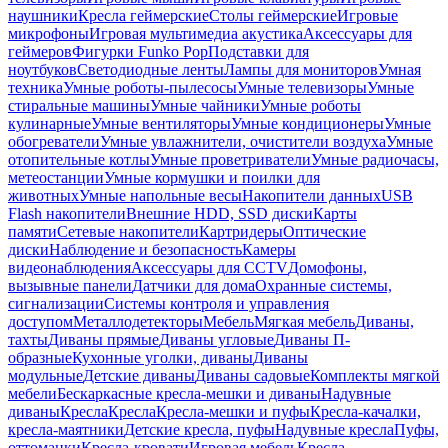
наушники
Кресла геймерские
Столы геймерские
Игровые
микрофоны
Игровая мультимедиа акустика
Аксессуары для
геймеров
Фигурки Funko Pop
Подставки для
ноутбуков
Светодиодные ленты
Лампы для мониторов
Умная
техника
Умные роботы-пылесосы
Умные телевизоры
Умные
стиральные машины
Умные чайники
Умные роботы
кулинарные
Умные вентиляторы
Умные кондиционеры
Умные
обогреватели
Умные увлажнители, очистители воздуха
Умные
отопительные котлы
Умные проветриватели
Умные радиочасы,
метеостанции
Умные кормушки и поилки для
животных
Умные напольные весы
Накопители данных
USB
Flash накопители
Внешние HDD, SSD диски
Карты
памяти
Сетевые накопители
Картридеры
Оптические
диски
Наблюдение и безопасность
Камеры
видеонаблюдения
Аксессуары для CCTV
Домофоны,
вызывные панели
Датчики для дома
Охранные системы,
сигнализации
Системы контроля и управления
доступом
Металлодетекторы
Мебель
Мягкая мебель
Диваны,
тахты
Диваны прямые
Диваны угловые
Диваны П-
образные
Кухонные уголки, диваны
Диваны
модульные
Детские диваны
Диваны садовые
Комплекты мягкой
мебели
Бескаркасные кресла-мешки и диваны
Надувные
диваны
Кресла
Кресла
Кресла-мешки и пуфы
Кресла-качалки,
кресла-маятники
Детские кресла, пуфы
Надувные кресла
Пуфы,
оттоманки
Кресла-кровати
Игровая мебель
Кресла