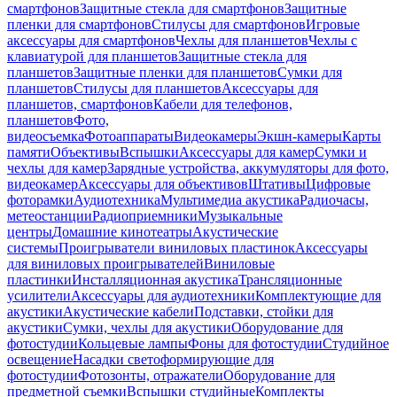
смартфонов
Защитные стекла для смартфонов
Защитные
пленки для смартфонов
Стилусы для смартфонов
Игровые
аксессуары для смартфонов
Чехлы для планшетов
Чехлы с
клавиатурой для планшетов
Защитные стекла для
планшетов
Защитные пленки для планшетов
Сумки для
планшетов
Стилусы для планшетов
Аксессуары для
планшетов, смартфонов
Кабели для телефонов,
планшетов
Фото,
видеосъемка
Фотоаппараты
Видеокамеры
Экшн-камеры
Карты
памяти
Объективы
Вспышки
Аксессуары для камер
Сумки и
чехлы для камер
Зарядные устройства, аккумуляторы для фото,
видеокамер
Аксессуары для объективов
Штативы
Цифровые
фоторамки
Аудиотехника
Мультимедиа акустика
Радиочасы,
метеостанции
Радиоприемники
Музыкальные
центры
Домашние кинотеатры
Акустические
системы
Проигрыватели виниловых пластинок
Аксессуары
для виниловых проигрывателей
Виниловые
пластинки
Инсталляционная акустика
Трансляционные
усилители
Аксессуары для аудиотехники
Комплектующие для
акустики
Акустические кабели
Подставки, стойки для
акустики
Сумки, чехлы для акустики
Оборудование для
фотостудии
Кольцевые лампы
Фоны для фотостудии
Студийное
освещение
Насадки светоформирующие для
фотостудии
Фотозонты, отражатели
Оборудование для
предметной съемки
Вспышки студийные
Комплекты