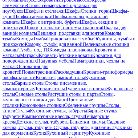
геймерские
Столы геймерские
Подставки для
ноутбуков
Шкафы и стеллажи
Шкафы
Стенки, горки
Шкафы-
купе
Шкафы-гармошки
Шкафы-пеналы для жилой
комнаты
Шкафы с витриной, буфеты
Шкафы, секции в
прихожую
Полки, стеллажи, системы хранения
Шкафы для
ванной комнаты
Вешалки, подставки для зонтов
Комоды,
тумбы
Комоды
Тумбы
Прикроватные тумбы
Обувницы, тумбы в
прихожую
Комоды, тумбы для ванной
Пеленальные столики,
комоды
Тумбы под ТВ
Комоды пластиковые
Кровати и
матрасы
Матрасы
Кровати
Детские кровати
Кроватки для
новорожденных
Надувная мебель
Наматрасники, чехлы на
матрас
Основания для
кроватей
Подматрасники
Раскладушки
Кровати-трансформеры,
шкафы-кровати
Кровати-домики
Столы
Кухонные
столы
Барные столы
Столы письменные,
компьютерные
Детские столы
Туалетные столики
Журнальные
столы
Садовые столы
Растущие столы и парты
Столы,
журнальные столики для бани
Приставные
столики
Консольные столики
Обеденные группы
Столы-
книги
Стулья
Кухонные стулья, табуреты
Барные стулья,
табуреты
Компьютерные кресла, стулья
Геймерские
кресла
Детские стулья, табуреты
Банкетки, скамьи
Садовые
кресла, стулья, табуреты
Стулья, табуреты для бани
Стульчики
для кормления
Кухня
Кухонный гарнитур
Кухонные