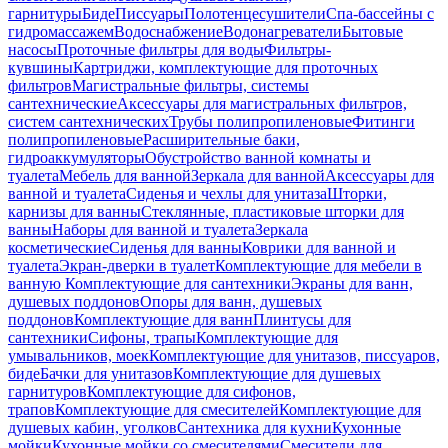
гарнитуры
Биде
Писсуары
Полотенцесушители
Спа-бассейны с
гидромассажем
Водоснабжение
Водонагреватели
Бытовые
насосы
Проточные фильтры для воды
Фильтры-
кувшины
Картриджи, комплектующие для проточных
фильтров
Магистральные фильтры, системы
сантехнические
Аксессуары для магистральных фильтров,
систем сантехнических
Трубы полипропиленовые
Фитинги
полипропиленовые
Расширительные баки,
гидроаккумуляторы
Обустройство ванной комнаты и
туалета
Мебель для ванной
Зеркала для ванной
Аксессуары для
ванной и туалета
Сиденья и чехлы для унитаза
Шторки,
карнизы для ванны
Стеклянные, пластиковые шторки для
ванны
Наборы для ванной и туалета
Зеркала
косметические
Сиденья для ванны
Коврики для ванной и
туалета
Экран-дверки в туалет
Комплектующие для мебели в
ванную
Комплектующие для сантехники
Экраны для ванн,
душевых поддонов
Опоры для ванн, душевых
поддонов
Комплектующие для ванн
Плинтусы для
сантехники
Сифоны, трапы
Комплектующие для
умывальников, моек
Комплектующие для унитазов, писсуаров,
биде
Бачки для унитазов
Комплектующие для душевых
гарнитуров
Комплектующие для сифонов,
трапов
Комплектующие для смесителей
Комплектующие для
душевых кабин, уголков
Сантехника для кухни
Кухонные
мойки
Кухонные мойки со смесителями
Смесители для