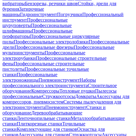
вибраторы
Бензорезы, резчики швов
Стойки, дрели для
бурения
Затирочные
машины
Гидроинструмент
Погрузчики
Профессиональный
инструмент
Профессиональные
шуруповерты
Профессиональные
шлифмашины
Профессиональные
перфораторы
Профессиональные циркулярные
пилы
Профессиональные электролобзики
Профессиональные
дрели
Профессиональные фрезеры
Профессиональные
мультиинструменты
Профессиональные
электрорубанки
Профессиональные строительные
фены
Профессиональные строительные
пистолеты
Профессиональные точильные
станки
Профессиональные
электроножницы
Пневмоинструмент
Наборы
профессионального электроинструмента
Строительное
оборудование
Компрессоры
Тепловые пушки
Пылесосы
профессиональные
Стружкоотсосы
Домкраты
Аксессуары для
компрессоров, пневмосистем
Системы пылеудаления для
электроинструмента
Пневмоинструмент
Станки и
оборудование
Деревообрабатывающие
станки
Ленточнопильные станки
Металлообрабатывающие
станки
Плиткорезные станки
Точильные
станки
Комплектующие для станков
Оснастка для
станков
Аксессуары для станков
Стружкоотсосы
Аксессуары