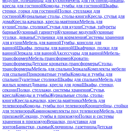
модули
Столешницы для кухни
Мебель для гостиной
Диваны,
кресла для гостиной
Комоды, тумбы для гостиной
Шкафы,
стенки, горки для гостиной
Полки, стеллажи для
гостиной
Журнальные столы, столы-книги
Кресла, стулья для
дома
Кресла-качалки, кресла-маятники
Мебель для
кухни
Столы, столики
Стулья для кухни
Стулья, табуреты
барные
Кухонный гарнитур
Кухонные модули
Кухонные
уголки, диваны
Стульчики для кормления
Системы хранения
для кухни
Мебель для ванной
Тумбы, консоли для
ванной
Шкафы, пеналы для ванной
Шкафчики, полки для
ванной
Зеркала для ванной
Аксессуары для ванной
Мебель-
трансформер
Мебель-трансформер
Кровати-
трансформеры
Детские кроватки-трансформеры
Столы-
трансформеры
Мебель для спальни
Зеркала
Комплекты мебели
для спальни
Прикроватные тумбы
Комоды и тумбы для
спальни
Туалетные столики
Шкафы для спальни
Мебель для
жилых комнат
Диваны, кресла для дома
Шкафы, стенки,
секции
Полки, стеллажи, системы хранения
Стулья,
кресла
Комоды и тумбы
Журнальные столы, столы-
книги
Кресла-качалки, кресла-маятники
Мебель для
телевизора
Комоды, тумбы под телевизор
Кронштейны, стойки
для телевизора
Каминокомплекты под телевизор
Мебель для
прихожей
Секции, тумбы в прихожую
Полки и системы
хранения в прихожую
Вешалки, подставки для
зонтов
Банкетки, скамьи
Ключницы, газетницы
Детская