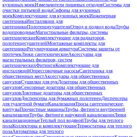
кухонных моек
Измельчители пищевых отходов
Системы для
очистки питьевой воды
Сифоны для кухонных
моек
Комплектующие для кухонных моек
Инженерная
сантехника
Инсталляции для
сантехники
Полотенцесушители
Отвод и подвод воды
Трубы
водопроводные
Магистральные фильтры, системы
сантехнические
Комплектующие для радиаторов,
полотенцесушителей
Монтажные комплекты для
сантехники
Регулирующая арматура
Системы защиты от
протечек
Люки сантехнические
Аксессуары для
магистральных фильтров, систем
сантехнических
Фитинги
Комплектующие для
инсталляций
Опрессовочные насосы
Сантехника для
общественных мест
Аксессуары для общественных
санузлов
Сушилки для рук
Дозаторы для общественных
санузлов
Сенсорные дозаторы для общественных
санузлов
Локтевые дозаторы для общественных
санузлов
Диспенсеры для бумажных полотенец
Диспенсеры
для туалетной бумаги
Канализация
Тросы сантехнические,
вантузы
Прочистные машины
Трубы, фитинги внутренней
канализации
Трубы, фитинги наружной канализации
Люки
канализационные
Теплый пол водяной
Трубы для теплого
пола
Коллекторы и комплектующие
Термостатика для теплого
пола
Автоматика для теплого
пола
Строительство
Строительные смеси и грунтовки
Клеевые