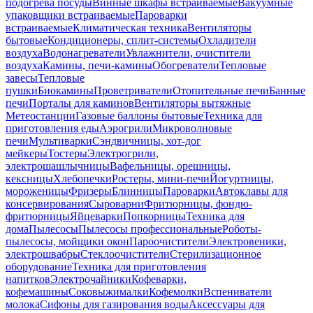
подогрева посуды
Винные шкафы встраиваемые
Вакуумные
упаковщики встраиваемые
Пароварки
встраиваемые
Климатическая техника
Вентиляторы
бытовые
Кондиционеры, сплит-системы
Охладители
воздуха
Водонагреватели
Увлажнители, очистители
воздуха
Камины, печи-камины
Обогреватели
Тепловые
завесы
Тепловые
пушки
Биокамины
Проветриватели
Отопительные печи
Банные
печи
Порталы для каминов
Вентиляторы вытяжные
Метеостанции
Газовые баллоны бытовые
Техника для
приготовления еды
Аэрогрили
Микроволновые
печи
Мультиварки
Сэндвичницы, хот-дог
мейкеры
Тостеры
Электрогрили,
электрошашлычницы
Вафельницы, орешницы,
кексницы
Хлебопечки
Ростеры, мини-печи
Йогуртницы,
мороженицы
Фризеры
Блинницы
Пароварки
Автоклавы для
консервирования
Сыроварни
Фритюрницы, фондю-
фритюрницы
Яйцеварки
Попкорницы
Техника для
дома
Пылесосы
Пылесосы профессиональные
Роботы-
пылесосы, мойщики окон
Пароочистители
Электровеники,
электрошвабры
Стеклоочистители
Стерилизационное
оборудование
Техника для приготовления
напитков
Электрочайники
Кофеварки,
кофемашины
Соковыжималки
Кофемолки
Вспениватели
молока
Сифоны для газирования воды
Аксессуары для