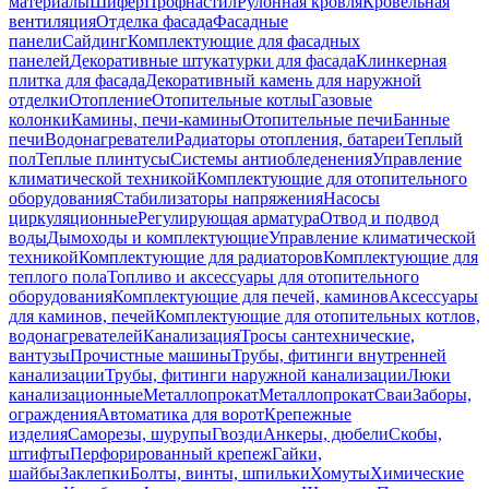
материалы
Шифер
Профнастил
Рулонная кровля
Кровельная
вентиляция
Отделка фасада
Фасадные
панели
Сайдинг
Комплектующие для фасадных
панелей
Декоративные штукатурки для фасада
Клинкерная
плитка для фасада
Декоративный камень для наружной
отделки
Отопление
Отопительные котлы
Газовые
колонки
Камины, печи-камины
Отопительные печи
Банные
печи
Водонагреватели
Радиаторы отопления, батареи
Теплый
пол
Теплые плинтусы
Системы антиобледенения
Управление
климатической техникой
Комплектующие для отопительного
оборудования
Стабилизаторы напряжения
Насосы
циркуляционные
Регулирующая арматура
Отвод и подвод
воды
Дымоходы и комплектующие
Управление климатической
техникой
Комплектующие для радиаторов
Комплектующие для
теплого пола
Топливо и аксессуары для отопительного
оборудования
Комплектующие для печей, каминов
Аксессуары
для каминов, печей
Комплектующие для отопительных котлов,
водонагревателей
Канализация
Тросы сантехнические,
вантузы
Прочистные машины
Трубы, фитинги внутренней
канализации
Трубы, фитинги наружной канализации
Люки
канализационные
Металлопрокат
Металлопрокат
Сваи
Заборы,
ограждения
Автоматика для ворот
Крепежные
изделия
Саморезы, шурупы
Гвозди
Анкеры, дюбели
Скобы,
штифты
Перфорированный крепеж
Гайки,
шайбы
Заклепки
Болты, винты, шпильки
Хомуты
Химические