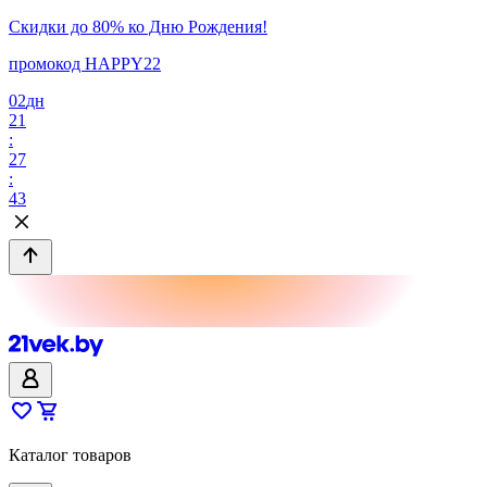
Скидки до 80% ко Дню Рождения!
промокод HAPPY22
02
дн
21
:
27
:
43
Каталог товаров