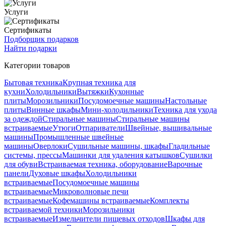
Услуги
Сертификаты
Подборщик подарков
Найти подарки
Категории товаров
Бытовая техника
Крупная техника для
кухни
Холодильники
Вытяжки
Кухонные
плиты
Морозильники
Посудомоечные машины
Настольные
плиты
Винные шкафы
Мини-холодильники
Техника для ухода
за одеждой
Стиральные машины
Стиральные машины
встраиваемые
Утюги
Отпариватели
Швейные, вышивальные
машины
Промышленные швейные
машины
Оверлоки
Сушильные машины, шкафы
Гладильные
системы, прессы
Машинки для удаления катышков
Сушилки
для обуви
Встраиваемая техника, оборудование
Варочные
панели
Духовые шкафы
Холодильники
встраиваемые
Посудомоечные машины
встраиваемые
Микроволновые печи
встраиваемые
Кофемашины встраиваемые
Комплекты
встраиваемой техники
Морозильники
встраиваемые
Измельчители пищевых отходов
Шкафы для