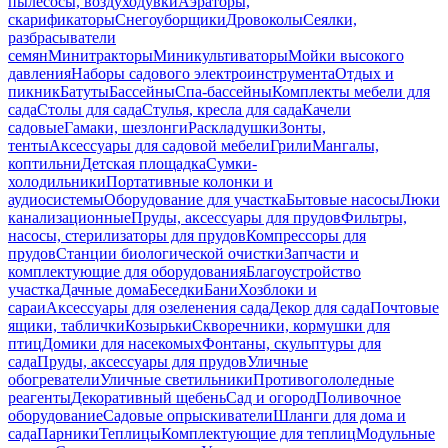
пылесосы, воздуходувки
Аэраторы,
скарификаторы
Снегоуборщики
Дровоколы
Сеялки,
разбрасыватели
семян
Минитракторы
Миникультиваторы
Мойки высокого
давления
Наборы садового электроинструмента
Отдых и
пикник
Батуты
Бассейны
Спа-бассейны
Комплекты мебели для
сада
Столы для сада
Стулья, кресла для сада
Качели
садовые
Гамаки, шезлонги
Раскладушки
Зонты,
тенты
Аксессуары для садовой мебели
Грили
Мангалы,
коптильни
Детская площадка
Сумки-
холодильники
Портативные колонки и
аудиосистемы
Оборудование для участка
Бытовые насосы
Люки
канализационные
Пруды, аксессуары для прудов
Фильтры,
насосы, стерилизаторы для прудов
Компрессоры для
прудов
Станции биологической очистки
Запчасти и
комплектующие для оборудования
Благоустройство
участка
Дачные дома
Беседки
Бани
Хозблоки и
сараи
Аксессуары для озеленения сада
Декор для сада
Почтовые
ящики, таблички
Козырьки
Скворечники, кормушки для
птиц
Домики для насекомых
Фонтаны, скульптуры для
сада
Пруды, аксессуары для прудов
Уличные
обогреватели
Уличные светильники
Противогололедные
реагенты
Декоративный щебень
Сад и огород
Поливочное
оборудование
Садовые опрыскиватели
Шланги для дома и
сада
Парники
Теплицы
Комплектующие для теплиц
Модульные