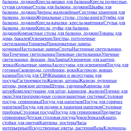
балкона, лоджии
Кресла-мешки для балкона
Кресла подвесные,
стулья садовые
Столы для балкона, лоджии
Шкафы для
балкона, лоджии
Дверцы жалюзийные
Системы хранения для
балкона, лоджии
Журнальные столы, столы-книги
Тумбы для
балкона, лоджии
Кресла-качалки, кресла-маятники
Стулья для
балкона, лоджии
Кресла, пуфы для балкона,
лоджии
Компактные столы для балкона, лоджии
Товары для
дома, бакалея
Освещение
Люстры, потолочные
светильники
Торшеры
Прикроватные лампы,
ночники
Настольные лампы
Споты
Настенные светильники,
бра
Точечные светильники
Трековые светильники
Уличные
светильники, фонари, бра
Лампы
Освещение для картин,
зеркал
Кольцевые лампы
Аксессуары для освещения
Посуда для
готовки
Сковороды, сотейники, воки
Кастрюли, ковши,
казаны
Посуда для СВЧ
Крышки и аксессуары для
посуды
Гастроемкости
Жалюзи, шторы
Жалюзи, рулонные
шторы, римские шторы
Шторы, гардины
Карнизы для
штор
Комплектующие для штор, карнизов, жалюзи
Пленки для
окон
Электроприводные солнцезащитные системы
Столовая
посуда, сервировка
Посуда для напитков
Посуда для горячих
напитков
Посуда для подачи и хранения напитков
Столовые
приборы
Столовая посуда
Посуда для сервировки
Предметы
сервировки
Детская столовая посуда
Декор
Зеркала
Кашпо,
стойки для цветов
Картины, постеры
Часы
интерьерные
Искусственные цветы, растения
Вазы
Ключницы,