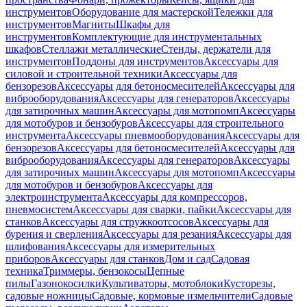
инструментов
Оборудование для мастерской
Тележки для
инструментов
Магниты
Шкафы для
инструментов
Комплектующие для инструментальных
шкафов
Стеллажи металлические
Стенды, держатели для
инструментов
Поддоны для инструментов
Аксессуары для
силовой и строительной техники
Аксессуары для
бензорезов
Аксессуары для бетоносмесителей
Аксессуары для
виброоборудования
Аксессуары для генераторов
Аксессуары
для затирочных машин
Аксессуары для мотопомп
Аксессуары
для мотобуров и бензобуров
Аксессуары для строительного
инструмента
Аксессуары пневмооборудования
Аксессуары для
бензорезов
Аксессуары для бетоносмесителей
Аксессуары для
виброоборудования
Аксессуары для генераторов
Аксессуары
для затирочных машин
Аксессуары для мотопомп
Аксессуары
для мотобуров и бензобуров
Аксессуары для
электроинструмента
Аксессуары для компрессоров,
пневмосистем
Аксессуары для сварки, пайки
Аксессуары для
станков
Аксессуары для стружкоотсосов
Аксессуары для
бурения и сверления
Аксессуары для резания
Аксессуары для
шлифования
Аксессуары для измерительных
приборов
Аксессуары для станков
Дом и сад
Садовая
техника
Триммеры, бензокосы
Цепные
пилы
Газонокосилки
Культиваторы, мотоблоки
Кусторезы,
садовые ножницы
Садовые, кормовые измельчители
Садовые