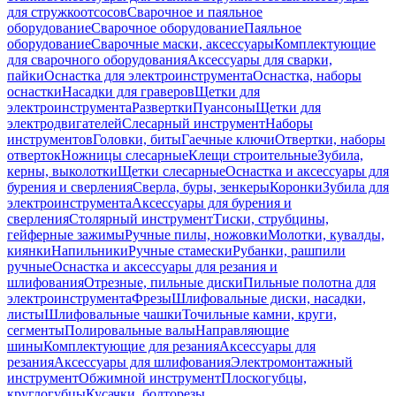
для стружкоотсосов
Сварочное и паяльное
оборудование
Сварочное оборудование
Паяльное
оборудование
Сварочные маски, аксессуары
Комплектующие
для сварочного оборудования
Аксессуары для сварки,
пайки
Оснастка для электроинструмента
Оснастка, наборы
оснастки
Насадки для граверов
Щетки для
электроинструмента
Развертки
Пуансоны
Щетки для
электродвигателей
Слесарный инструмент
Наборы
инструментов
Головки, биты
Гаечные ключи
Отвертки, наборы
отверток
Ножницы слесарные
Клещи строительные
Зубила,
керны, выколотки
Щетки слесарные
Оснастка и аксессуары для
бурения и сверления
Сверла, буры, зенкеры
Коронки
Зубила для
электроинструмента
Аксессуары для бурения и
сверления
Столярный инструмент
Тиски, струбцины,
гейферные зажимы
Ручные пилы, ножовки
Молотки, кувалды,
киянки
Напильники
Ручные стамески
Рубанки, рашпили
ручные
Оснастка и аксессуары для резания и
шлифования
Отрезные, пильные диски
Пильные полотна для
электроинструмента
Фрезы
Шлифовальные диски, насадки,
листы
Шлифовальные чашки
Точильные камни, круги,
сегменты
Полировальные валы
Направляющие
шины
Комплектующие для резания
Аксессуары для
резания
Аксессуары для шлифования
Электромонтажный
инструмент
Обжимной инструмент
Плоскогубцы,
круглогубцы
Кусачки, болторезы,