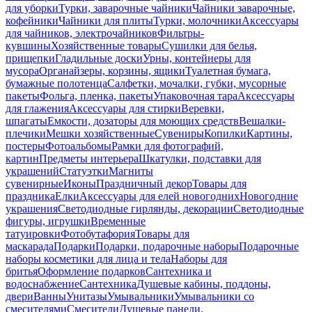
для уборки
Турки, заварочные чайники
Чайники заварочные,
кофейники
Чайники для плиты
Турки, молочники
Аксессуары
для чайников, электрочайников
Фильтры-
кувшины
Хозяйственные товары
Сушилки для белья,
прищепки
Гладильные доски
Урны, контейнеры для
мусора
Органайзеры, корзины, ящики
Туалетная бумага,
бумажные полотенца
Салфетки, мочалки, губки, мусорные
пакеты
Фольга, пленка, пакеты
Упаковочная тара
Аксессуары
для глажения
Аксессуары для стирки
Веревки,
шпагаты
Емкости, дозаторы для моющих средств
Вешалки-
плечики
Мешки хозяйственные
Сувениры
Копилки
Картины,
постеры
Фотоальбомы
Рамки для фотографий,
картин
Предметы интерьера
Шкатулки, подставки для
украшений
Статуэтки
Магниты
сувенирные
Иконы
Праздничный декор
Товары для
праздника
Елки
Аксессуары для елей новогодних
Новогодние
украшения
Светодиодные гирлянды, декорации
Светодиодные
фигуры, игрушки
Временные
татуировки
Фотобутафория
Товары для
маскарада
Подарки
Подарки, подарочные наборы
Подарочные
наборы косметики для лица и тела
Наборы для
бритья
Оформление подарков
Сантехника и
водоснабжение
Сантехника
Душевые кабины, поддоны,
двери
Ванны
Унитазы
Умывальники
Умывальники со
смесителями
Смесители
Душевые панели,