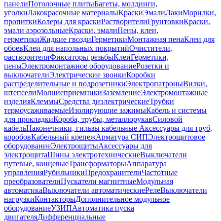
панели
Потолочные плиты
Багеты, молдинги,
уголки
Лакокрасочные материалы
Краски
Эмали
Лаки
Морилки,
пропитки
Колеры для краски
Растворители
Грунтовки
Краски,
эмали аэрозольные
Краски, эмали
Пены, клеи,
герметики
Жидкие гвозди
Герметики
Монтажная пена
Клеи для
обоев
Клеи для напольных покрытий
Очистители,
растворители
Фиксаторы резьбы
Клеи
Герметики,
пены
Электромонтажное оборудование
Розетки и
выключатели
Электрические звонки
Коробки
распределительные и подрозетники
Электропатроны
Вилки,
штепсели
Молниеприемники
Заземление
Электромонтажные
изделия
Клеммы
Средства диэлектрические
Трубки
термоусаживаемые
Изолирующие зажимы
Кабель и системы
для прокладки
Короба, трубы, металлорукав
Силовой
кабель
Наконечники, гильзы кабельные
Аксессуары для труб,
коробов
Кабельный крепеж
Арматура СИП
Электрощитовое
оборудование
Электрощиты
Аксессуары для
электрощита
Шины электротехнические
Выключатели
путевые, концевые
Трансформаторы
Аппаратура
управления
Рубильники
Предохранители
Частотные
преобразователи
Пускатели магнитные
Модульная
автоматика
Выключатели автоматические
Реле
Выключатели
нагрузки
Контакторы
Дополнительное модульное
оборудование
УЗИП
Автоматика пуска
двигателя
Дифференциальные