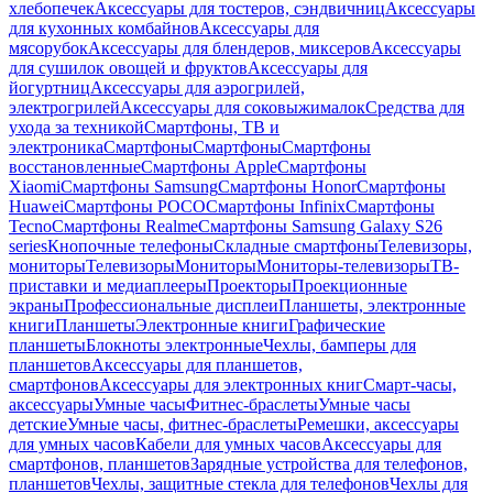
хлебопечек
Аксессуары для тостеров, сэндвичниц
Аксессуары
для кухонных комбайнов
Аксессуары для
мясорубок
Аксессуары для блендеров, миксеров
Аксессуары
для сушилок овощей и фруктов
Аксессуары для
йогуртниц
Аксессуары для аэрогрилей,
электрогрилей
Аксессуары для соковыжималок
Средства для
ухода за техникой
Смартфоны, ТВ и
электроника
Смартфоны
Смартфоны
Смартфоны
восстановленные
Смартфоны Apple
Смартфоны
Xiaomi
Смартфоны Samsung
Смартфоны Honor
Смартфоны
Huawei
Смартфоны POCO
Смартфоны Infinix
Смартфоны
Tecno
Смартфоны Realme
Смартфоны Samsung Galaxy S26
series
Кнопочные телефоны
Складные смартфоны
Телевизоры,
мониторы
Телевизоры
Мониторы
Мониторы-телевизоры
ТВ-
приставки и медиаплееры
Проекторы
Проекционные
экраны
Профессиональные дисплеи
Планшеты, электронные
книги
Планшеты
Электронные книги
Графические
планшеты
Блокноты электронные
Чехлы, бамперы для
планшетов
Аксессуары для планшетов,
смартфонов
Аксессуары для электронных книг
Смарт-часы,
аксессуары
Умные часы
Фитнес-браслеты
Умные часы
детские
Умные часы, фитнес-браслеты
Ремешки, аксессуары
для умных часов
Кабели для умных часов
Аксессуары для
смартфонов, планшетов
Зарядные устройства для телефонов,
планшетов
Чехлы, защитные стекла для телефонов
Чехлы для