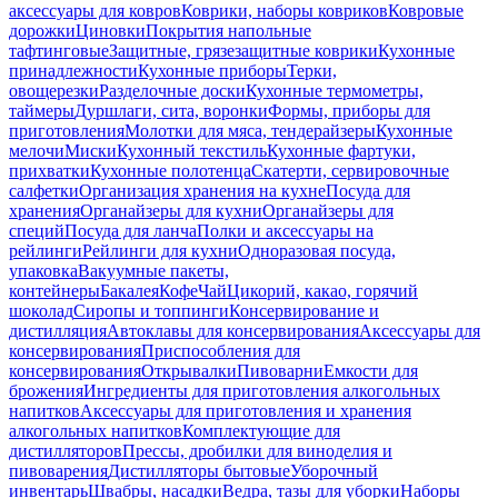
аксессуары для ковров
Коврики, наборы ковриков
Ковровые
дорожки
Циновки
Покрытия напольные
тафтинговые
Защитные, грязезащитные коврики
Кухонные
принадлежности
Кухонные приборы
Терки,
овощерезки
Разделочные доски
Кухонные термометры,
таймеры
Дуршлаги, сита, воронки
Формы, приборы для
приготовления
Молотки для мяса, тендерайзеры
Кухонные
мелочи
Миски
Кухонный текстиль
Кухонные фартуки,
прихватки
Кухонные полотенца
Скатерти, сервировочные
салфетки
Организация хранения на кухне
Посуда для
хранения
Органайзеры для кухни
Органайзеры для
специй
Посуда для ланча
Полки и аксессуары на
рейлинги
Рейлинги для кухни
Одноразовая посуда,
упаковка
Вакуумные пакеты,
контейнеры
Бакалея
Кофе
Чай
Цикорий, какао, горячий
шоколад
Сиропы и топпинги
Консервирование и
дистилляция
Автоклавы для консервирования
Аксессуары для
консервирования
Приспособления для
консервирования
Открывалки
Пивоварни
Емкости для
брожения
Ингредиенты для приготовления алкогольных
напитков
Аксессуары для приготовления и хранения
алкогольных напитков
Комплектующие для
дистилляторов
Прессы, дробилки для виноделия и
пивоварения
Дистилляторы бытовые
Уборочный
инвентарь
Швабры, насадки
Ведра, тазы для уборки
Наборы