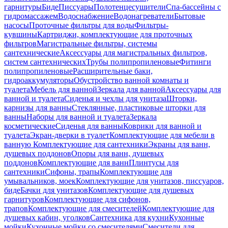
гарнитуры
Биде
Писсуары
Полотенцесушители
Спа-бассейны с
гидромассажем
Водоснабжение
Водонагреватели
Бытовые
насосы
Проточные фильтры для воды
Фильтры-
кувшины
Картриджи, комплектующие для проточных
фильтров
Магистральные фильтры, системы
сантехнические
Аксессуары для магистральных фильтров,
систем сантехнических
Трубы полипропиленовые
Фитинги
полипропиленовые
Расширительные баки,
гидроаккумуляторы
Обустройство ванной комнаты и
туалета
Мебель для ванной
Зеркала для ванной
Аксессуары для
ванной и туалета
Сиденья и чехлы для унитаза
Шторки,
карнизы для ванны
Стеклянные, пластиковые шторки для
ванны
Наборы для ванной и туалета
Зеркала
косметические
Сиденья для ванны
Коврики для ванной и
туалета
Экран-дверки в туалет
Комплектующие для мебели в
ванную
Комплектующие для сантехники
Экраны для ванн,
душевых поддонов
Опоры для ванн, душевых
поддонов
Комплектующие для ванн
Плинтусы для
сантехники
Сифоны, трапы
Комплектующие для
умывальников, моек
Комплектующие для унитазов, писсуаров,
биде
Бачки для унитазов
Комплектующие для душевых
гарнитуров
Комплектующие для сифонов,
трапов
Комплектующие для смесителей
Комплектующие для
душевых кабин, уголков
Сантехника для кухни
Кухонные
мойки
Кухонные мойки со смесителями
Смесители для