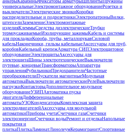
анкеры
Карабины
Фиксаторы арматуры
Шплинты
Пружины
универсальные
Электромонтажное оборудование
Розетки и
выключатели
Электрические звонки
Коробки
распределительные и подрозетники
Электропатроны
Вилки,
штепсели
Заземление
Электромонтажные
изделия
Клеммы
Средства диэлектрические
Трубки
термоусаживаемые
Изолирующие зажимы
Кабель и системы
для прокладки
Короба, трубы, металлорукав
Силовой
кабель
Наконечники, гильзы кабельные
Аксессуары для труб,
коробов
Кабельный крепеж
Арматура СИП
Электрощитовое
оборудование
Электрощиты
Аксессуары для
электрощита
Шины электротехнические
Выключатели
путевые, концевые
Трансформаторы
Аппаратура
управления
Рубильники
Предохранители
Частотные
преобразователи
Пускатели магнитные
Модульная
автоматика
Выключатели автоматические
Реле
Выключатели
нагрузки
Контакторы
Дополнительное модульное
оборудование
УЗИП
Автоматика пуска
двигателя
Дифференциальные
автоматы
УЗО
Конденсаторы
Комплексная защита
электродвигателей
Аксессуары для модульной
автоматики
Приборы учета
Счетчики газа
Счетчики
электроэнергии
Счетчики воды
Ремонт и отделка
Напольные
покрытия и
плитка
Плитка
Ламинат
Линолеум
Керамогранит
Спортивные