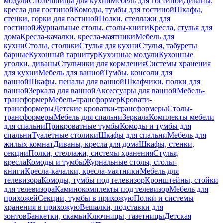
модули
Столешницы для кухни
Мебель для гостиной
Диваны,
кресла для гостиной
Комоды, тумбы для гостиной
Шкафы,
стенки, горки для гостиной
Полки, стеллажи для
гостиной
Журнальные столы, столы-книги
Кресла, стулья для
дома
Кресла-качалки, кресла-маятники
Мебель для
кухни
Столы, столики
Стулья для кухни
Стулья, табуреты
барные
Кухонный гарнитур
Кухонные модули
Кухонные
уголки, диваны
Стульчики для кормления
Системы хранения
для кухни
Мебель для ванной
Тумбы, консоли для
ванной
Шкафы, пеналы для ванной
Шкафчики, полки для
ванной
Зеркала для ванной
Аксессуары для ванной
Мебель-
трансформер
Мебель-трансформер
Кровати-
трансформеры
Детские кроватки-трансформеры
Столы-
трансформеры
Мебель для спальни
Зеркала
Комплекты мебели
для спальни
Прикроватные тумбы
Комоды и тумбы для
спальни
Туалетные столики
Шкафы для спальни
Мебель для
жилых комнат
Диваны, кресла для дома
Шкафы, стенки,
секции
Полки, стеллажи, системы хранения
Стулья,
кресла
Комоды и тумбы
Журнальные столы, столы-
книги
Кресла-качалки, кресла-маятники
Мебель для
телевизора
Комоды, тумбы под телевизор
Кронштейны, стойки
для телевизора
Каминокомплекты под телевизор
Мебель для
прихожей
Секции, тумбы в прихожую
Полки и системы
хранения в прихожую
Вешалки, подставки для
зонтов
Банкетки, скамьи
Ключницы, газетницы
Детская