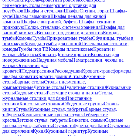
геймерские
Столы геймерские
Подставки для
ноутбуков
Шкафы и стеллажи
Шкафы
Стенки, горки
Шкафы-
купе
Шкафы-гармошки
Шкафы-пеналы для жилой
комнаты
Шкафы с витриной, буфеты
Шкафы, секции в
прихожую
Полки, стеллажи, системы хранения
Шкафы для
ванной комнаты
Вешалки, подставки для зонтов
Комоды,
тумбы
Комоды
Тумбы
Прикроватные тумбы
Обувницы, тумбы в
прихожую
Комоды, тумбы для ванной
Пеленальные столики,
комоды
Тумбы под ТВ
Комоды пластиковые
Кровати и
матрасы
Матрасы
Кровати
Детские кровати
Кроватки для
новорожденных
Надувная мебель
Наматрасники, чехлы на
матрас
Основания для
кроватей
Подматрасники
Раскладушки
Кровати-трансформеры,
шкафы-кровати
Кровати-домики
Столы
Кухонные
столы
Барные столы
Столы письменные,
компьютерные
Детские столы
Туалетные столики
Журнальные
столы
Садовые столы
Растущие столы и парты
Столы,
журнальные столики для бани
Приставные
столики
Консольные столики
Обеденные группы
Столы-
книги
Стулья
Кухонные стулья, табуреты
Барные стулья,
табуреты
Компьютерные кресла, стулья
Геймерские
кресла
Детские стулья, табуреты
Банкетки, скамьи
Садовые
кресла, стулья, табуреты
Стулья, табуреты для бани
Стульчики
для кормления
Кухня
Кухонный гарнитур
Кухонные