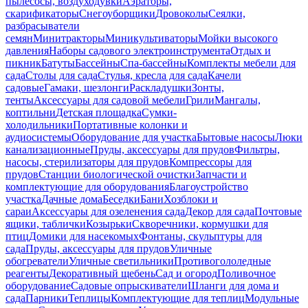
пылесосы, воздуходувки
Аэраторы,
скарификаторы
Снегоуборщики
Дровоколы
Сеялки,
разбрасыватели
семян
Минитракторы
Миникультиваторы
Мойки высокого
давления
Наборы садового электроинструмента
Отдых и
пикник
Батуты
Бассейны
Спа-бассейны
Комплекты мебели для
сада
Столы для сада
Стулья, кресла для сада
Качели
садовые
Гамаки, шезлонги
Раскладушки
Зонты,
тенты
Аксессуары для садовой мебели
Грили
Мангалы,
коптильни
Детская площадка
Сумки-
холодильники
Портативные колонки и
аудиосистемы
Оборудование для участка
Бытовые насосы
Люки
канализационные
Пруды, аксессуары для прудов
Фильтры,
насосы, стерилизаторы для прудов
Компрессоры для
прудов
Станции биологической очистки
Запчасти и
комплектующие для оборудования
Благоустройство
участка
Дачные дома
Беседки
Бани
Хозблоки и
сараи
Аксессуары для озеленения сада
Декор для сада
Почтовые
ящики, таблички
Козырьки
Скворечники, кормушки для
птиц
Домики для насекомых
Фонтаны, скульптуры для
сада
Пруды, аксессуары для прудов
Уличные
обогреватели
Уличные светильники
Противогололедные
реагенты
Декоративный щебень
Сад и огород
Поливочное
оборудование
Садовые опрыскиватели
Шланги для дома и
сада
Парники
Теплицы
Комплектующие для теплиц
Модульные