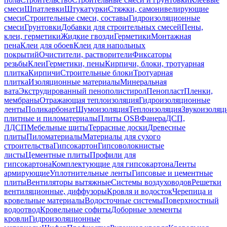
смеси
Шпатлевки
Штукатурки
Стяжки, самонивелирующие
смеси
Строительные смеси, составы
Гидроизоляционные
смеси
Грунтовки
Добавки для строительных смесей
Пены,
клеи, герметики
Жидкие гвозди
Герметики
Монтажная
пена
Клеи для обоев
Клеи для напольных
покрытий
Очистители, растворители
Фиксаторы
резьбы
Клеи
Герметики, пены
Кирпичи, блоки, тротуарная
плитка
Кирпичи
Строительные блоки
Тротуарная
плитка
Изоляционные материалы
Минеральная
вата
Экструдированный пенополистирол
Пенопласт
Пленки,
мембраны
Отражающая теплоизоляция
Гидроизоляционные
ленты
Поликарбонат
Шумоизоляция
Теплоизоляция
Звукоизоляц
плитные и пиломатериалы
Плиты OSB
Фанера
ДСП,
ЛДСП
Мебельные щиты
Террасные доски
Древесные
плиты
Пиломатериалы
Материалы для сухого
строительства
Гипсокартон
Гипсоволокнистые
листы
Цементные плиты
Профили для
гипсокартона
Комплектующие для гипсокартона
Ленты
армирующие
Уплотнительные ленты
Гипсовые и цементные
плиты
Вентиляторы вытяжные
Системы воздуховодов
Решетки
вентиляционные, диффузоры
Кровля и водосток
Черепица и
кровельные материалы
Водосточные системы
Поверхностный
водоотвод
Кровельные софиты
Доборные элементы
кровли
Гидроизоляционные