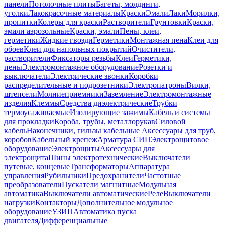
панели
Потолочные плиты
Багеты, молдинги,
уголки
Лакокрасочные материалы
Краски
Эмали
Лаки
Морилки,
пропитки
Колеры для краски
Растворители
Грунтовки
Краски,
эмали аэрозольные
Краски, эмали
Пены, клеи,
герметики
Жидкие гвозди
Герметики
Монтажная пена
Клеи для
обоев
Клеи для напольных покрытий
Очистители,
растворители
Фиксаторы резьбы
Клеи
Герметики,
пены
Электромонтажное оборудование
Розетки и
выключатели
Электрические звонки
Коробки
распределительные и подрозетники
Электропатроны
Вилки,
штепсели
Молниеприемники
Заземление
Электромонтажные
изделия
Клеммы
Средства диэлектрические
Трубки
термоусаживаемые
Изолирующие зажимы
Кабель и системы
для прокладки
Короба, трубы, металлорукав
Силовой
кабель
Наконечники, гильзы кабельные
Аксессуары для труб,
коробов
Кабельный крепеж
Арматура СИП
Электрощитовое
оборудование
Электрощиты
Аксессуары для
электрощита
Шины электротехнические
Выключатели
путевые, концевые
Трансформаторы
Аппаратура
управления
Рубильники
Предохранители
Частотные
преобразователи
Пускатели магнитные
Модульная
автоматика
Выключатели автоматические
Реле
Выключатели
нагрузки
Контакторы
Дополнительное модульное
оборудование
УЗИП
Автоматика пуска
двигателя
Дифференциальные