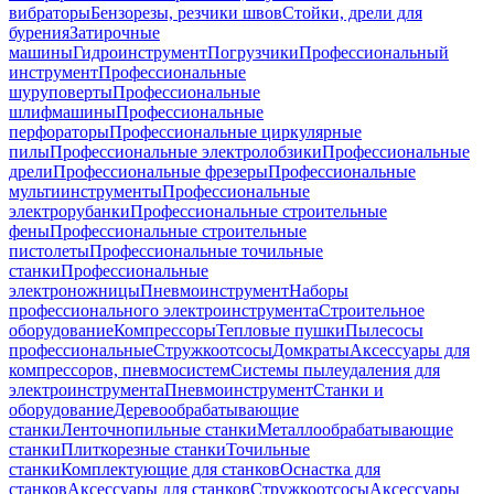
вибраторы
Бензорезы, резчики швов
Стойки, дрели для
бурения
Затирочные
машины
Гидроинструмент
Погрузчики
Профессиональный
инструмент
Профессиональные
шуруповерты
Профессиональные
шлифмашины
Профессиональные
перфораторы
Профессиональные циркулярные
пилы
Профессиональные электролобзики
Профессиональные
дрели
Профессиональные фрезеры
Профессиональные
мультиинструменты
Профессиональные
электрорубанки
Профессиональные строительные
фены
Профессиональные строительные
пистолеты
Профессиональные точильные
станки
Профессиональные
электроножницы
Пневмоинструмент
Наборы
профессионального электроинструмента
Строительное
оборудование
Компрессоры
Тепловые пушки
Пылесосы
профессиональные
Стружкоотсосы
Домкраты
Аксессуары для
компрессоров, пневмосистем
Системы пылеудаления для
электроинструмента
Пневмоинструмент
Станки и
оборудование
Деревообрабатывающие
станки
Ленточнопильные станки
Металлообрабатывающие
станки
Плиткорезные станки
Точильные
станки
Комплектующие для станков
Оснастка для
станков
Аксессуары для станков
Стружкоотсосы
Аксессуары