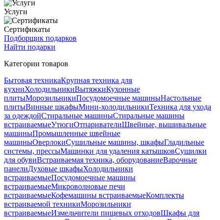
Услуги
Сертификаты
Подборщик подарков
Найти подарки
Категории товаров
Бытовая техника
Крупная техника для
кухни
Холодильники
Вытяжки
Кухонные
плиты
Морозильники
Посудомоечные машины
Настольные
плиты
Винные шкафы
Мини-холодильники
Техника для ухода
за одеждой
Стиральные машины
Стиральные машины
встраиваемые
Утюги
Отпариватели
Швейные, вышивальные
машины
Промышленные швейные
машины
Оверлоки
Сушильные машины, шкафы
Гладильные
системы, прессы
Машинки для удаления катышков
Сушилки
для обуви
Встраиваемая техника, оборудование
Варочные
панели
Духовые шкафы
Холодильники
встраиваемые
Посудомоечные машины
встраиваемые
Микроволновые печи
встраиваемые
Кофемашины встраиваемые
Комплекты
встраиваемой техники
Морозильники
встраиваемые
Измельчители пищевых отходов
Шкафы для