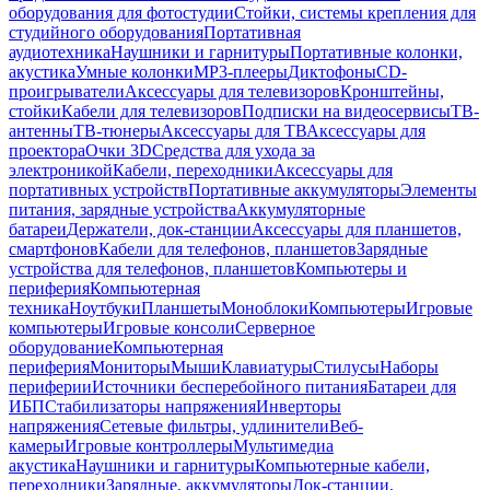
оборудования для фотостудии
Стойки, системы крепления для
студийного оборудования
Портативная
аудиотехника
Наушники и гарнитуры
Портативные колонки,
акустика
Умные колонки
MP3-плееры
Диктофоны
CD-
проигрыватели
Аксессуары для телевизоров
Кронштейны,
стойки
Кабели для телевизоров
Подписки на видеосервисы
ТВ-
антенны
ТВ-тюнеры
Аксессуары для ТВ
Аксессуары для
проектора
Очки 3D
Средства для ухода за
электроникой
Кабели, переходники
Аксессуары для
портативных устройств
Портативные аккумуляторы
Элементы
питания, зарядные устройства
Аккумуляторные
батареи
Держатели, док-станции
Аксессуары для планшетов,
смартфонов
Кабели для телефонов, планшетов
Зарядные
устройства для телефонов, планшетов
Компьютеры и
периферия
Компьютерная
техника
Ноутбуки
Планшеты
Моноблоки
Компьютеры
Игровые
компьютеры
Игровые консоли
Серверное
оборудование
Компьютерная
периферия
Мониторы
Мыши
Клавиатуры
Стилусы
Наборы
периферии
Источники бесперебойного питания
Батареи для
ИБП
Стабилизаторы напряжения
Инверторы
напряжения
Сетевые фильтры, удлинители
Веб-
камеры
Игровые контроллеры
Мультимедиа
акустика
Наушники и гарнитуры
Компьютерные кабели,
переходники
Зарядные, аккумуляторы
Док-станции,