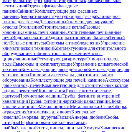
материалы
Шифер
Профнастил
Рулонная кровля
Кровельная
вентиляция
Отделка фасада
Фасадные
панели
Сайдинг
Комплектующие для фасадных
панелей
Декоративные штукатурки для фасада
Клинкерная
плитка для фасада
Декоративный камень для наружной
отделки
Отопление
Отопительные котлы
Газовые
колонки
Камины, печи-камины
Отопительные печи
Банные
печи
Водонагреватели
Радиаторы отопления, батареи
Теплый
пол
Теплые плинтусы
Системы антиобледенения
Управление
климатической техникой
Комплектующие для отопительного
оборудования
Стабилизаторы напряжения
Насосы
циркуляционные
Регулирующая арматура
Отвод и подвод
воды
Дымоходы и комплектующие
Управление климатической
техникой
Комплектующие для радиаторов
Комплектующие для
теплого пола
Топливо и аксессуары для отопительного
оборудования
Комплектующие для печей, каминов
Аксессуары
для каминов, печей
Комплектующие для отопительных котлов,
водонагревателей
Канализация
Тросы сантехнические,
вантузы
Прочистные машины
Трубы, фитинги внутренней
канализации
Трубы, фитинги наружной канализации
Люки
канализационные
Металлопрокат
Металлопрокат
Сваи
Заборы,
ограждения
Автоматика для ворот
Крепежные
изделия
Саморезы, шурупы
Гвозди
Анкеры, дюбели
Скобы,
штифты
Перфорированный крепеж
Гайки,
шайбы
Заклепки
Болты, винты, шпильки
Хомуты
Химические