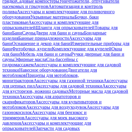
грядки
Садовые компостеры
Уничтожители, отпугиватели
насекомых и грызунов
Автоматизация и контроль
полива
Аксессуары и комплектующие для поливочного
оборудования
Укрывные материалы
Бочки, баки
пластиковые
Аксессуары и комплектующие для
опрыскивателей
Шланги для опрыскивателей
Товары для
бани
Бани
Сауны
Двери для бани и сауны
Бондарные
изделия
Банные принадлежности
Аксессуары для
бани
Оснащение и декор для бани
Измерительные приборы для
бани
Фитобочки, купели
Комплектующие для купелей
Окна
для бани
Мебель для бани и сауны
Ручки дверные для бани и
сауны
Эфирные масла
Спа-бассейны с
гидромассажем
Аксессуары и комплектующие для садовой
техники
Навесное оборудование
Двигатели для
мотоблоков
Прицепы для мотоблоков,
минитракторов
Аксессуары для газонной техники
Аксессуары
для цепных пил
Аксессуары для садовой техники
Аксессуары
для кусторезов, ножниц садовых
Моторные масла для садовой
техники
Аксессуары для аэратоторов и
скарификаторов
Аксессуары для культиваторов и
мотоблоков
Аксессуары для воздуходувок
Аксессуары для
газонокосилок
Аксессуары для бензокос и
триммеров
Аксессуары для моек высокого
давления
Аксессуары и комплектующие для
опрыскивателей
Запчасти для садовых