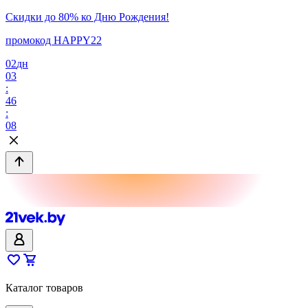
Скидки до 80% ко Дню Рождения!
промокод HAPPY22
02
дн
03
:
46
:
08
Каталог товаров