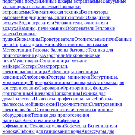
подогрева посуды
Винные шкафы встраиваемые
Вакуумные
упаковщики встраиваемые
Пароварки
встраиваемые
Климатическая техника
Вентиляторы
бытовые
Кондиционеры, сплит-системы
Охладители
воздуха
Водонагреватели
Увлажнители, очистители
воздуха
Камины, печи-камины
Обогреватели
Тепловые
завесы
Тепловые
пушки
Биокамины
Проветриватели
Отопительные печи
Банные
печи
Порталы для каминов
Вентиляторы вытяжные
Метеостанции
Газовые баллоны бытовые
Техника для
приготовления еды
Аэрогрили
Микроволновые
печи
Мультиварки
Сэндвичницы, хот-дог
мейкеры
Тостеры
Электрогрили,
электрошашлычницы
Вафельницы, орешницы,
кексницы
Хлебопечки
Ростеры, мини-печи
Йогуртницы,
мороженицы
Фризеры
Блинницы
Пароварки
Автоклавы для
консервирования
Сыроварни
Фритюрницы, фондю-
фритюрницы
Яйцеварки
Попкорницы
Техника для
дома
Пылесосы
Пылесосы профессиональные
Роботы-
пылесосы, мойщики окон
Пароочистители
Электровеники,
электрошвабры
Стеклоочистители
Стерилизационное
оборудование
Техника для приготовления
напитков
Электрочайники
Кофеварки,
кофемашины
Соковыжималки
Кофемолки
Вспениватели
молока
Сифоны для газирования воды
Аксессуары для