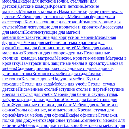
мебель
Шкафы для детской
Полки, стеллажи для
детской
Детские комоды
Кровати детские
Детские
матрасы
Матрасы в кроватку
Наматрасники, защитные чехлы
детские
Мебель для детского сада
Мебельная фурнитура и
аксессуары
Комплектующие для столов
Комплектующие для
стульев
Комплектующие для кроватей и кроваток
Аксессуары
для мебели
Комплектующие для мягкой
мебели
Комплектующие для корпусной мебели
Мебельная
фурнитура
Чехлы для мебели
Системы хранения для
кухни
Товары для безопасности детей
Мебель для самых
маленьких
Кроватки для новорожденных
Пеленальные
столики, комоды, матрасы
Манежи, кровати-манежи
Матрасы в
кроватку
Наматрасники, защитные чехлы в кроватку
Садовая
мебель
Садовые диваны, кресла
Садовые стулья
Садовые,
уличные столы
Комплекты мебели для сада
Гамаки,
шезлонги
Качели садовые
Надувная мебель
Кухни
походные
Столы для сада
Мебель для учебы
Столы, стулья
детские
Письменные столы
Растущие столы и парты
Растущие
кресла и стулья для учебы
Мебель для бани и сауны
Стулья,
табуретки, подставки для бани
Скамьи для бани
Столы для
бани
Журнальные столики для бани
Мебель для кабинета и
офиса
Столы офисные, компьютерные
Кресла, стулья для
офиса
Мягкая мебель для офиса
Шкафы офисные
Стеллажи,
полки для документов
Офисные тумбы
Комплекты мебели для
кабинета
Мебель для лоджии и балкона
Комплекты мебели для