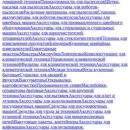
домашней техники
Принадлежности для пылесосов
Щетки,
насадки для пылесосов
Аксессуары для роботов-
пылесосов
Расходные материалы для пылесосов
Станции,
аккумуляторы для роботов-пылесосов
Аксессуары для
швейных машин
Аксессуары для промышленного швейного
оборудования
Аксессуары для стиральных и сушильных
машин
Аксессуары для пароочистителей,
отпаривателей
Аксессуары для стеклоочистителей
Техника для
измельчения продуктов
Блендеры
Кухонные комбайны,
измельчители
Планетарные
миксеры
Миксеры
Мясорубки
Ломтерезки
Комплектующие для
климатической техники
Управление климатической
техникой
Фильтры для климатической техники
Аксессуары для
климатической техники
Мелкая техника
Весы кухонные,
бытовые
Сушилки для овощей и
фруктов
Вакууматоры
Открывалки,
картофелечистки
Проращиватели семян
Маслобойки,
сепараторы бытовые
Аксессуары для крупной
техники
Аксессуары для вытяжек
Аксессуары для плит и
духовок
Аксессуары для холодильников
Аксессуары для
посудомоечных машин
Средства для посудомоечных
машин
Средства для ухода за техникой
Аксессуары для
кухонной техники
Аксессуары для микроволновых
печей
Вакуумные пакеты, контейнеры
Аксессуары для
кофемашин
Аксессуары для мультиварок,