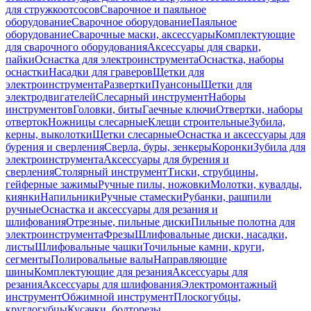
для стружкоотсосов
Сварочное и паяльное
оборудование
Сварочное оборудование
Паяльное
оборудование
Сварочные маски, аксессуары
Комплектующие
для сварочного оборудования
Аксессуары для сварки,
пайки
Оснастка для электроинструмента
Оснастка, наборы
оснастки
Насадки для граверов
Щетки для
электроинструмента
Развертки
Пуансоны
Щетки для
электродвигателей
Слесарный инструмент
Наборы
инструментов
Головки, биты
Гаечные ключи
Отвертки, наборы
отверток
Ножницы слесарные
Клещи строительные
Зубила,
керны, выколотки
Щетки слесарные
Оснастка и аксессуары для
бурения и сверления
Сверла, буры, зенкеры
Коронки
Зубила для
электроинструмента
Аксессуары для бурения и
сверления
Столярный инструмент
Тиски, струбцины,
гейферные зажимы
Ручные пилы, ножовки
Молотки, кувалды,
киянки
Напильники
Ручные стамески
Рубанки, рашпили
ручные
Оснастка и аксессуары для резания и
шлифования
Отрезные, пильные диски
Пильные полотна для
электроинструмента
Фрезы
Шлифовальные диски, насадки,
листы
Шлифовальные чашки
Точильные камни, круги,
сегменты
Полировальные валы
Направляющие
шины
Комплектующие для резания
Аксессуары для
резания
Аксессуары для шлифования
Электромонтажный
инструмент
Обжимной инструмент
Плоскогубцы,
круглогубцы
Кусачки, болторезы,