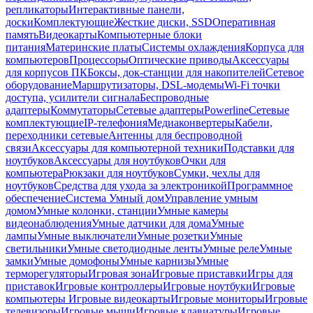
репликаторы
Интерактивные панели,
доски
Комплектующие
Жесткие диски, SSD
Оперативная
память
Видеокарты
Компьютерные блоки
питания
Материнские платы
Системы охлаждения
Корпуса для
компьютеров
Процессоры
Оптические приводы
Аксессуары
для корпусов ПК
Боксы, док-станции для накопителей
Сетевое
оборудование
Маршрутизаторы, DSL-модемы
Wi-Fi точки
доступа, усилители сигнала
Беспроводные
адаптеры
Коммутаторы
Сетевые адаптеры
Powerline
Сетевые
комплектующие
IP-телефония
Медиаконвертеры
Кабели,
переходники сетевые
Антенны для беспроводной
связи
Аксессуары для компьютерной техники
Подставки для
ноутбуков
Аксессуары для ноутбуков
Очки для
компьютера
Рюкзаки для ноутбуков
Сумки, чехлы для
ноутбуков
Средства для ухода за электроникой
Программное
обеспечение
Система Умный дом
Управление умным
домом
Умные колонки, станции
Умные камеры
видеонаблюдения
Умные датчики для дома
Умные
лампы
Умные выключатели
Умные розетки
Умные
светильники
Умные светодиодные ленты
Умные реле
Умные
замки
Умные домофоны
Умные карнизы
Умные
терморегуляторы
Игровая зона
Игровые приставки
Игры для
приставок
Игровые контроллеры
Игровые ноутбуки
Игровые
компьютеры
Игровые видеокарты
Игровые мониторы
Игровые
телевизоры
Игровые мыши
Игровые клавиатуры
Игровые