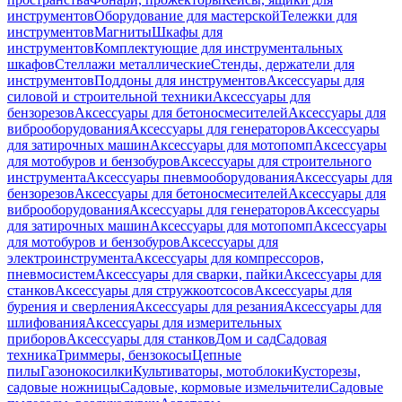
инструментов
Оборудование для мастерской
Тележки для
инструментов
Магниты
Шкафы для
инструментов
Комплектующие для инструментальных
шкафов
Стеллажи металлические
Стенды, держатели для
инструментов
Поддоны для инструментов
Аксессуары для
силовой и строительной техники
Аксессуары для
бензорезов
Аксессуары для бетоносмесителей
Аксессуары для
виброоборудования
Аксессуары для генераторов
Аксессуары
для затирочных машин
Аксессуары для мотопомп
Аксессуары
для мотобуров и бензобуров
Аксессуары для строительного
инструмента
Аксессуары пневмооборудования
Аксессуары для
бензорезов
Аксессуары для бетоносмесителей
Аксессуары для
виброоборудования
Аксессуары для генераторов
Аксессуары
для затирочных машин
Аксессуары для мотопомп
Аксессуары
для мотобуров и бензобуров
Аксессуары для
электроинструмента
Аксессуары для компрессоров,
пневмосистем
Аксессуары для сварки, пайки
Аксессуары для
станков
Аксессуары для стружкоотсосов
Аксессуары для
бурения и сверления
Аксессуары для резания
Аксессуары для
шлифования
Аксессуары для измерительных
приборов
Аксессуары для станков
Дом и сад
Садовая
техника
Триммеры, бензокосы
Цепные
пилы
Газонокосилки
Культиваторы, мотоблоки
Кусторезы,
садовые ножницы
Садовые, кормовые измельчители
Садовые