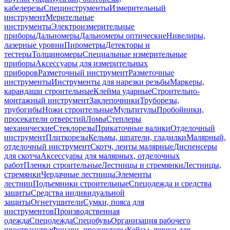
кабелерезы
Специнструменты
Измерительный
инструмент
Мерительные
инструменты
Электроизмерительные
приборы
Дальномеры
Дальномеры оптические
Нивелиры,
лазерные уровни
Пирометры
Детекторы и
тестеры
Толщиномеры
Специальные измерительные
приборы
Аксессуары для измерительных
приборов
Разметочный инструмент
Разметочные
инструменты
Инструменты для нарезки резьбы
Маркеры,
карандаши строительные
Клейма ударные
Строительно-
монтажный инструмент
Заклепочники
Труборезы,
трубогибы
Ножи строительные
Мультитулы
Пробойники,
просекатели отверстий
Ломы
Степлеры
механические
Стеклорезы
Прикаточные валики
Отделочный
инструмент
Плиткорезы
Кельмы, шпатели, гладилки
Малярный,
отделочный инструмент
Скотч, ленты малярные
Диспенсеры
для скотча
Аксессуары для малярных, отделочных
работ
Пленки строительные
Лестницы и стремянки
Лестницы,
стремянки
Чердачные лестницы
Элементы
лестниц
Подъемники строительные
Спецодежда и средства
защиты
Средства индивидуальной
защиты
Огнетушители
Сумки, пояса для
инструментов
Производственная
одежда
Спецодежда
Спецобувь
Организация рабочего
пространства
Фонари, прожекторы
Кейсы, ящики для