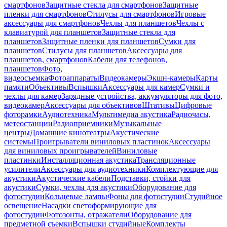
смартфонов
Защитные стекла для смартфонов
Защитные
пленки для смартфонов
Стилусы для смартфонов
Игровые
аксессуары для смартфонов
Чехлы для планшетов
Чехлы с
клавиатурой для планшетов
Защитные стекла для
планшетов
Защитные пленки для планшетов
Сумки для
планшетов
Стилусы для планшетов
Аксессуары для
планшетов, смартфонов
Кабели для телефонов,
планшетов
Фото,
видеосъемка
Фотоаппараты
Видеокамеры
Экшн-камеры
Карты
памяти
Объективы
Вспышки
Аксессуары для камер
Сумки и
чехлы для камер
Зарядные устройства, аккумуляторы для фото,
видеокамер
Аксессуары для объективов
Штативы
Цифровые
фоторамки
Аудиотехника
Мультимедиа акустика
Радиочасы,
метеостанции
Радиоприемники
Музыкальные
центры
Домашние кинотеатры
Акустические
системы
Проигрыватели виниловых пластинок
Аксессуары
для виниловых проигрывателей
Виниловые
пластинки
Инсталляционная акустика
Трансляционные
усилители
Аксессуары для аудиотехники
Комплектующие для
акустики
Акустические кабели
Подставки, стойки для
акустики
Сумки, чехлы для акустики
Оборудование для
фотостудии
Кольцевые лампы
Фоны для фотостудии
Студийное
освещение
Насадки светоформирующие для
фотостудии
Фотозонты, отражатели
Оборудование для
предметной съемки
Вспышки студийные
Комплекты