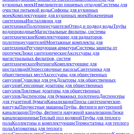
кухонных моек
Измельчители пищевых отходов
Системы для
очистки питьевой воды
Сифоны для кухонных
моек
Комплектующие для кухонных моек
Инженерная
сантехника
Инсталляции для
сантехники
Полотенцесушители
Отвод и подвод воды
Трубы
водопроводные
Магистральные фильтры, системы
сантехнические
Комплектующие для радиаторов,
полотенцесушителей
Монтажные комплекты для
сантехники
Регулирующая арматура
Системы защиты от
протечек
Люки сантехнические
Аксессуары для
магистральных фильтров, систем
сантехнических
Фитинги
Комплектующие для
инсталляций
Опрессовочные насосы
Сантехника для
общественных мест
Аксессуары для общественных
санузлов
Сушилки для рук
Дозаторы для общественных
санузлов
Сенсорные дозаторы для общественных
санузлов
Локтевые дозаторы для общественных
санузлов
Диспенсеры для бумажных полотенец
Диспенсеры
для туалетной бумаги
Канализация
Тросы сантехнические,
вантузы
Прочистные машины
Трубы, фитинги внутренней
канализации
Трубы, фитинги наружной канализации
Люки
канализационные
Теплый пол водяной
Трубы для теплого
пола
Коллекторы и комплектующие
Термостатика для теплого
пола
Автоматика для теплого
пола
Строительство
Строительные смеси и грунтовки
Клеевые