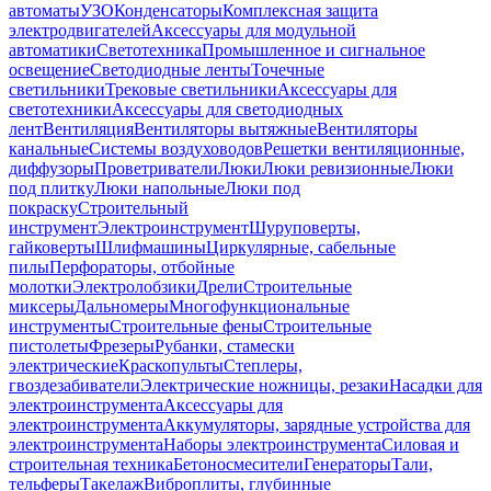
автоматы
УЗО
Конденсаторы
Комплексная защита
электродвигателей
Аксессуары для модульной
автоматики
Светотехника
Промышленное и сигнальное
освещение
Светодиодные ленты
Точечные
светильники
Трековые светильники
Аксессуары для
светотехники
Аксессуары для светодиодных
лент
Вентиляция
Вентиляторы вытяжные
Вентиляторы
канальные
Системы воздуховодов
Решетки вентиляционные,
диффузоры
Проветриватели
Люки
Люки ревизионные
Люки
под плитку
Люки напольные
Люки под
покраску
Строительный
инструмент
Электроинструмент
Шуруповерты,
гайковерты
Шлифмашины
Циркулярные, сабельные
пилы
Перфораторы, отбойные
молотки
Электролобзики
Дрели
Строительные
миксеры
Дальномеры
Многофункциональные
инструменты
Строительные фены
Строительные
пистолеты
Фрезеры
Рубанки, стамески
электрические
Краскопульты
Степлеры,
гвоздезабиватели
Электрические ножницы, резаки
Насадки для
электроинструмента
Аксессуары для
электроинструмента
Аккумуляторы, зарядные устройства для
электроинструмента
Наборы электроинструмента
Силовая и
строительная техника
Бетоносмесители
Генераторы
Тали,
тельферы
Такелаж
Виброплиты, глубинные