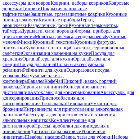
аксессуары для ковров
Коврики, наборы ковриков
Ковровые
дорожки
Циновки
Покрытия напольные
тафтинговые
Защитные, грязезащитные коврики
Кухонные
принадлежности
Кухонные приборы
Терки,
овощерезки
Разделочные доски
Кухонные термометры,
таймеры
Дуршлаги, сита, воронки
Формы, приборы для
приготовления
Молотки для мяса, тендерайзеры
Кухонные
мелочи
Миски
Кухонный текстиль
Кухонные фартуки,
прихватки
Кухонные полотенца
Скатерти, сервировочные
салфетки
Организация хранения на кухне
Посуда для
хранения
Органайзеры для кухни
Органайзеры для
специй
Посуда для ланча
Полки и аксессуары на
рейлинги
Рейлинги для кухни
Одноразовая посуда,
упаковка
Вакуумные пакеты,
контейнеры
Бакалея
Кофе
Чай
Цикорий, какао, горячий
шоколад
Сиропы и топпинги
Консервирование и
дистилляция
Автоклавы для консервирования
Аксессуары для
консервирования
Приспособления для
консервирования
Открывалки
Пивоварни
Емкости для
брожения
Ингредиенты для приготовления алкогольных
напитков
Аксессуары для приготовления и хранения
алкогольных напитков
Комплектующие для
дистилляторов
Прессы, дробилки для виноделия и
пивоварения
Дистилляторы бытовые
Уборочный
инвентарь
Швабры, насадки
Ведра, тазы для уборки
Наборы