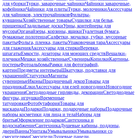
для уборки
Турки, заварочные чайники
Чайники заварочные,
кофейники
Чайники для плиты
Турки, молочники
Аксессуары
для чайников, электрочайников
Фильтры-
кувшины
Хозяйственные товары
Сушилки для белья,
прищепки
Гладильные доски
Урны, контейнеры для
мусора
Органайзеры, корзины, ящики
Туалетная бумага,
бумажные полотенца
Салфетки, мочалки, губки, мусорные
пакеты
Фольга, пленка, пакеты
Упаковочная тара
Аксессуары
для глажения
Аксессуары для стирки
Веревки,
шпагаты
Емкости, дозаторы для моющих средств
Вешалки-
плечики
Мешки хозяйственные
Сувениры
Копилки
Картины,
постеры
Фотоальбомы
Рамки для фотографий,
картин
Предметы интерьера
Шкатулки, подставки для
украшений
Статуэтки
Магниты
сувенирные
Иконы
Праздничный декор
Товары для
праздника
Елки
Аксессуары для елей новогодних
Новогодние
украшения
Светодиодные гирлянды, декорации
Светодиодные
фигуры, игрушки
Временные
татуировки
Фотобутафория
Товары для
маскарада
Подарки
Подарки, подарочные наборы
Подарочные
наборы косметики для лица и тела
Наборы для
бритья
Оформление подарков
Сантехника и
водоснабжение
Сантехника
Душевые кабины, поддоны,
двери
Ванны
Унитазы
Умывальники
Умывальники со
смесителями
Смесители
Душевые панели,