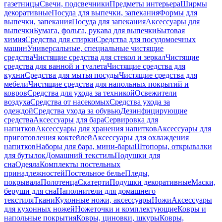
газетницы
Свечи, подсвечники
Предметы интерьера
Ширмы
декоративные
Посуда для выпечки, запекания
Формы для
выпечки, запекания
Посуда для запекания
Аксессуары для
выпечки
Бумага, фольга, рукава для выпечки
Бытовая
химия
Средства для стирки
Средства для посудомоечных
машин
Универсальные, специальные чистящие
средства
Чистящие средства для стекол и зеркал
Чистящие
средства для ванной и туалета
Чистящие средства для
кухни
Средства для мытья посуды
Чистящие средства для
мебели
Чистящие средства для напольных покрытий и
ковров
Средства для ухода за техникой
Освежители
воздуха
Средства от насекомых
Средства ухода за
одеждой
Средства ухода за обувью
Дезинфицирующие
средства
Аксессуары для бара
Сервировка для
напитков
Аксессуары для хранения напитков
Аксессуары для
приготовления коктейлей
Аксессуары для охлаждения
напитков
Наборы для бара, мини-бары
Штопоры, открывалки
для бутылок
Домашний текстиль
Подушки для
сна
Одеяла
Комплекты постельных
принадлежностей
Постельное белье
Пледы,
покрывала
Полотенца
Скатерти
Подушки декоративные
Маски,
беруши для сна
Наполнители для домашнего
текстиля
Ткани
Кухонные ножи, аксессуары
Ножи
Аксессуары
для кухонных ножей
Ножеточки и комплектующие
Ковры и
напольные покрытия
Ковры, циновки, шкуры
Ковры,