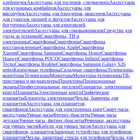
хлебопечек
Аксессуары для тостеров, сэндвичниц
Аксессуары
для кухонных комбайнов
Аксессуары для
мясорубок
Аксессуары для блендеров, миксеров
Аксессуары
для сушилок овощей и фруктов
Аксессуары для
йогуртниц
Аксессуары для аэрогрилей,
электрогрилей
Аксессуары для соковыжималок
Средства для
ухода за техникой
Смартфоны, ТВ и
электроника
Смартфоны
Смартфоны
Смартфоны
восстановленные
Смартфоны Apple
Смартфоны
Xiaomi
Смартфоны Samsung
Смартфоны Honor
Смартфоны
Huawei
Смартфоны POCO
Смартфоны Infinix
Смартфоны
Tecno
Смартфоны Realme
Смартфоны Samsung Galaxy S26
series
Кнопочные телефоны
Складные смартфоны
Телевизоры,
мониторы
Телевизоры
Мониторы
Мониторы-телевизоры
ТВ-
приставки и медиаплееры
Проекторы
Проекционные
экраны
Профессиональные дисплеи
Планшеты, электронные
книги
Планшеты
Электронные книги
Графические
планшеты
Блокноты электронные
Чехлы, бамперы для
планшетов
Аксессуары для планшетов,
смартфонов
Аксессуары для электронных книг
Смарт-часы,
аксессуары
Умные часы
Фитнес-браслеты
Умные часы
детские
Умные часы, фитнес-браслеты
Ремешки, аксессуары
для умных часов
Кабели для умных часов
Аксессуары для
смартфонов, планшетов
Зарядные устройства для телефонов,
планшетов
Чехлы, защитные стекла для телефонов
Чехлы для