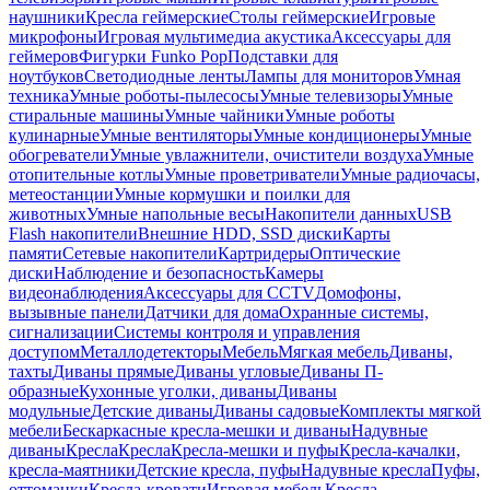
наушники
Кресла геймерские
Столы геймерские
Игровые
микрофоны
Игровая мультимедиа акустика
Аксессуары для
геймеров
Фигурки Funko Pop
Подставки для
ноутбуков
Светодиодные ленты
Лампы для мониторов
Умная
техника
Умные роботы-пылесосы
Умные телевизоры
Умные
стиральные машины
Умные чайники
Умные роботы
кулинарные
Умные вентиляторы
Умные кондиционеры
Умные
обогреватели
Умные увлажнители, очистители воздуха
Умные
отопительные котлы
Умные проветриватели
Умные радиочасы,
метеостанции
Умные кормушки и поилки для
животных
Умные напольные весы
Накопители данных
USB
Flash накопители
Внешние HDD, SSD диски
Карты
памяти
Сетевые накопители
Картридеры
Оптические
диски
Наблюдение и безопасность
Камеры
видеонаблюдения
Аксессуары для CCTV
Домофоны,
вызывные панели
Датчики для дома
Охранные системы,
сигнализации
Системы контроля и управления
доступом
Металлодетекторы
Мебель
Мягкая мебель
Диваны,
тахты
Диваны прямые
Диваны угловые
Диваны П-
образные
Кухонные уголки, диваны
Диваны
модульные
Детские диваны
Диваны садовые
Комплекты мягкой
мебели
Бескаркасные кресла-мешки и диваны
Надувные
диваны
Кресла
Кресла
Кресла-мешки и пуфы
Кресла-качалки,
кресла-маятники
Детские кресла, пуфы
Надувные кресла
Пуфы,
оттоманки
Кресла-кровати
Игровая мебель
Кресла