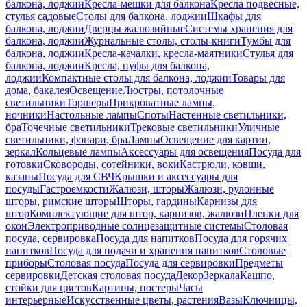
балкона, лоджии
Кресла-мешки для балкона
Кресла подвесные,
стулья садовые
Столы для балкона, лоджии
Шкафы для
балкона, лоджии
Дверцы жалюзийные
Системы хранения для
балкона, лоджии
Журнальные столы, столы-книги
Тумбы для
балкона, лоджии
Кресла-качалки, кресла-маятники
Стулья для
балкона, лоджии
Кресла, пуфы для балкона,
лоджии
Компактные столы для балкона, лоджии
Товары для
дома, бакалея
Освещение
Люстры, потолочные
светильники
Торшеры
Прикроватные лампы,
ночники
Настольные лампы
Споты
Настенные светильники,
бра
Точечные светильники
Трековые светильники
Уличные
светильники, фонари, бра
Лампы
Освещение для картин,
зеркал
Кольцевые лампы
Аксессуары для освещения
Посуда для
готовки
Сковороды, сотейники, воки
Кастрюли, ковши,
казаны
Посуда для СВЧ
Крышки и аксессуары для
посуды
Гастроемкости
Жалюзи, шторы
Жалюзи, рулонные
шторы, римские шторы
Шторы, гардины
Карнизы для
штор
Комплектующие для штор, карнизов, жалюзи
Пленки для
окон
Электроприводные солнцезащитные системы
Столовая
посуда, сервировка
Посуда для напитков
Посуда для горячих
напитков
Посуда для подачи и хранения напитков
Столовые
приборы
Столовая посуда
Посуда для сервировки
Предметы
сервировки
Детская столовая посуда
Декор
Зеркала
Кашпо,
стойки для цветов
Картины, постеры
Часы
интерьерные
Искусственные цветы, растения
Вазы
Ключницы,