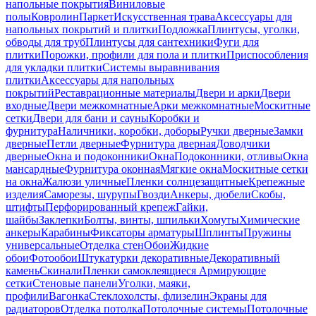
напольные покрытия
Виниловые
полы
Ковролин
Паркет
Искусственная трава
Аксессуары для
напольных покрытий и плитки
Подложка
Плинтусы, уголки,
обводы для труб
Плинтусы для сантехники
Фуги для
плитки
Порожки, профили для пола и плитки
Приспособления
для укладки плитки
Системы выравнивания
плитки
Аксессуары для напольных
покрытий
Реставрационные материалы
Двери и арки
Двери
входные
Двери межкомнатные
Арки межкомнатные
Москитные
сетки
Двери для бани и сауны
Коробки и
фурнитура
Наличники, коробки, доборы
Ручки дверные
Замки
дверные
Петли дверные
Фурнитура дверная
Доводчики
дверные
Окна и подоконники
Окна
Подоконники, отливы
Окна
мансардные
Фурнитура оконная
Мягкие окна
Москитные сетки
на окна
Жалюзи уличные
Пленки солнцезащитные
Крепежные
изделия
Саморезы, шурупы
Гвозди
Анкеры, дюбели
Скобы,
штифты
Перфорированный крепеж
Гайки,
шайбы
Заклепки
Болты, винты, шпильки
Хомуты
Химические
анкеры
Карабины
Фиксаторы арматуры
Шплинты
Пружины
универсальные
Отделка стен
Обои
Жидкие
обои
Фотообои
Штукатурки декоративные
Декоративный
камень
Скинали
Пленки самоклеящиеся
Армирующие
сетки
Стеновые панели
Уголки, маяки,
профили
Вагонка
Стеклохолсты, флизелин
Экраны для
радиаторов
Отделка потолка
Потолочные системы
Потолочные