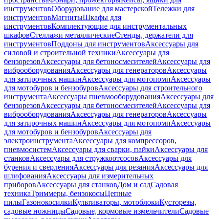
инструментов
Оборудование для мастерской
Тележки для
инструментов
Магниты
Шкафы для
инструментов
Комплектующие для инструментальных
шкафов
Стеллажи металлические
Стенды, держатели для
инструментов
Поддоны для инструментов
Аксессуары для
силовой и строительной техники
Аксессуары для
бензорезов
Аксессуары для бетоносмесителей
Аксессуары для
виброоборудования
Аксессуары для генераторов
Аксессуары
для затирочных машин
Аксессуары для мотопомп
Аксессуары
для мотобуров и бензобуров
Аксессуары для строительного
инструмента
Аксессуары пневмооборудования
Аксессуары для
бензорезов
Аксессуары для бетоносмесителей
Аксессуары для
виброоборудования
Аксессуары для генераторов
Аксессуары
для затирочных машин
Аксессуары для мотопомп
Аксессуары
для мотобуров и бензобуров
Аксессуары для
электроинструмента
Аксессуары для компрессоров,
пневмосистем
Аксессуары для сварки, пайки
Аксессуары для
станков
Аксессуары для стружкоотсосов
Аксессуары для
бурения и сверления
Аксессуары для резания
Аксессуары для
шлифования
Аксессуары для измерительных
приборов
Аксессуары для станков
Дом и сад
Садовая
техника
Триммеры, бензокосы
Цепные
пилы
Газонокосилки
Культиваторы, мотоблоки
Кусторезы,
садовые ножницы
Садовые, кормовые измельчители
Садовые