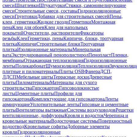
смеси
Шпатлевки
Штукатурки
Стяжки, самонивелирующие
смеси
Строительные смеси, составы
Гидроизоляционные
смеси
Грунтовки
Добавки для строительных смесей
Пены,
клеи, герметики
Жидкие гвозди
Герметики
Монтажная
пена
Клеи для обоев
Клеи для напольных
покрытий
Очистители, растворители
Фиксаторы
резьбы
Клеи
Герметики, пены
Кирпичи, блоки, тротуарная
плитка
Кирпичи
Строительные блоки
Тротуарная
плитка
Изоляционные материалы
Минеральная
вата
Экструдированный пенополистирол
Пенопласт
Пленки,
мембраны
Отражающая теплоизоляция
Гидроизоляционные
ленты
Поликарбонат
Шумоизоляция
Теплоизоляция
Звукоизоляц
плитные и пиломатериалы
Плиты OSB
Фанера
ДСП,
ЛДСП
Мебельные щиты
Террасные доски
Древесные
плиты
Пиломатериалы
Материалы для сухого
строительства
Гипсокартон
Гипсоволокнистые
листы
Цементные плиты
Профили для
гипсокартона
Комплектующие для гипсокартона
Ленты
армирующие
Уплотнительные ленты
Гипсовые и цементные
плиты
Вентиляторы вытяжные
Системы воздуховодов
Решетки
вентиляционные, диффузоры
Кровля и водосток
Черепица и
кровельные материалы
Водосточные системы
Поверхностный
водоотвод
Кровельные софиты
Доборные элементы
кровли
Гидроизоляционные