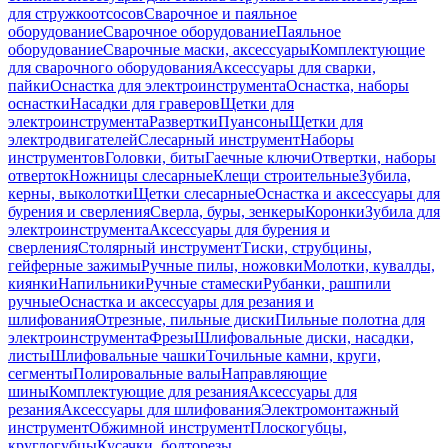
для стружкоотсосов
Сварочное и паяльное
оборудование
Сварочное оборудование
Паяльное
оборудование
Сварочные маски, аксессуары
Комплектующие
для сварочного оборудования
Аксессуары для сварки,
пайки
Оснастка для электроинструмента
Оснастка, наборы
оснастки
Насадки для граверов
Щетки для
электроинструмента
Развертки
Пуансоны
Щетки для
электродвигателей
Слесарный инструмент
Наборы
инструментов
Головки, биты
Гаечные ключи
Отвертки, наборы
отверток
Ножницы слесарные
Клещи строительные
Зубила,
керны, выколотки
Щетки слесарные
Оснастка и аксессуары для
бурения и сверления
Сверла, буры, зенкеры
Коронки
Зубила для
электроинструмента
Аксессуары для бурения и
сверления
Столярный инструмент
Тиски, струбцины,
гейферные зажимы
Ручные пилы, ножовки
Молотки, кувалды,
киянки
Напильники
Ручные стамески
Рубанки, рашпили
ручные
Оснастка и аксессуары для резания и
шлифования
Отрезные, пильные диски
Пильные полотна для
электроинструмента
Фрезы
Шлифовальные диски, насадки,
листы
Шлифовальные чашки
Точильные камни, круги,
сегменты
Полировальные валы
Направляющие
шины
Комплектующие для резания
Аксессуары для
резания
Аксессуары для шлифования
Электромонтажный
инструмент
Обжимной инструмент
Плоскогубцы,
круглогубцы
Кусачки, болторезы,