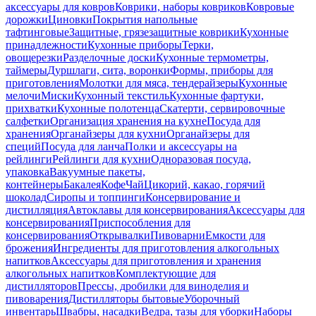
аксессуары для ковров
Коврики, наборы ковриков
Ковровые
дорожки
Циновки
Покрытия напольные
тафтинговые
Защитные, грязезащитные коврики
Кухонные
принадлежности
Кухонные приборы
Терки,
овощерезки
Разделочные доски
Кухонные термометры,
таймеры
Дуршлаги, сита, воронки
Формы, приборы для
приготовления
Молотки для мяса, тендерайзеры
Кухонные
мелочи
Миски
Кухонный текстиль
Кухонные фартуки,
прихватки
Кухонные полотенца
Скатерти, сервировочные
салфетки
Организация хранения на кухне
Посуда для
хранения
Органайзеры для кухни
Органайзеры для
специй
Посуда для ланча
Полки и аксессуары на
рейлинги
Рейлинги для кухни
Одноразовая посуда,
упаковка
Вакуумные пакеты,
контейнеры
Бакалея
Кофе
Чай
Цикорий, какао, горячий
шоколад
Сиропы и топпинги
Консервирование и
дистилляция
Автоклавы для консервирования
Аксессуары для
консервирования
Приспособления для
консервирования
Открывалки
Пивоварни
Емкости для
брожения
Ингредиенты для приготовления алкогольных
напитков
Аксессуары для приготовления и хранения
алкогольных напитков
Комплектующие для
дистилляторов
Прессы, дробилки для виноделия и
пивоварения
Дистилляторы бытовые
Уборочный
инвентарь
Швабры, насадки
Ведра, тазы для уборки
Наборы