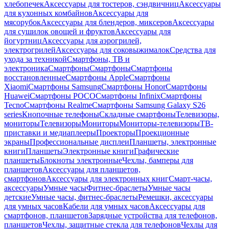
хлебопечек
Аксессуары для тостеров, сэндвичниц
Аксессуары
для кухонных комбайнов
Аксессуары для
мясорубок
Аксессуары для блендеров, миксеров
Аксессуары
для сушилок овощей и фруктов
Аксессуары для
йогуртниц
Аксессуары для аэрогрилей,
электрогрилей
Аксессуары для соковыжималок
Средства для
ухода за техникой
Смартфоны, ТВ и
электроника
Смартфоны
Смартфоны
Смартфоны
восстановленные
Смартфоны Apple
Смартфоны
Xiaomi
Смартфоны Samsung
Смартфоны Honor
Смартфоны
Huawei
Смартфоны POCO
Смартфоны Infinix
Смартфоны
Tecno
Смартфоны Realme
Смартфоны Samsung Galaxy S26
series
Кнопочные телефоны
Складные смартфоны
Телевизоры,
мониторы
Телевизоры
Мониторы
Мониторы-телевизоры
ТВ-
приставки и медиаплееры
Проекторы
Проекционные
экраны
Профессиональные дисплеи
Планшеты, электронные
книги
Планшеты
Электронные книги
Графические
планшеты
Блокноты электронные
Чехлы, бамперы для
планшетов
Аксессуары для планшетов,
смартфонов
Аксессуары для электронных книг
Смарт-часы,
аксессуары
Умные часы
Фитнес-браслеты
Умные часы
детские
Умные часы, фитнес-браслеты
Ремешки, аксессуары
для умных часов
Кабели для умных часов
Аксессуары для
смартфонов, планшетов
Зарядные устройства для телефонов,
планшетов
Чехлы, защитные стекла для телефонов
Чехлы для