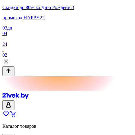
Скидки до 80% ко Дню Рождения!
промокод HAPPY22
03
дн
04
:
24
:
02
Каталог товаров