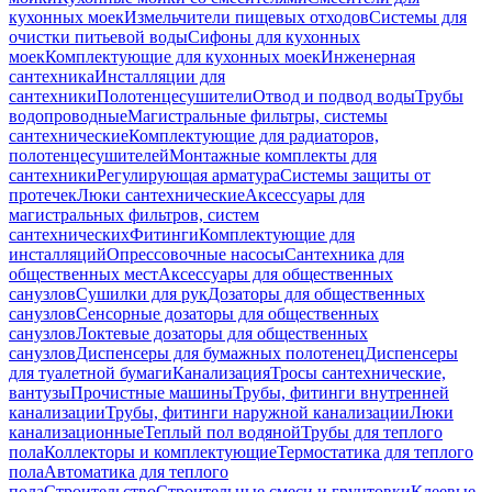
кухонных моек
Измельчители пищевых отходов
Системы для
очистки питьевой воды
Сифоны для кухонных
моек
Комплектующие для кухонных моек
Инженерная
сантехника
Инсталляции для
сантехники
Полотенцесушители
Отвод и подвод воды
Трубы
водопроводные
Магистральные фильтры, системы
сантехнические
Комплектующие для радиаторов,
полотенцесушителей
Монтажные комплекты для
сантехники
Регулирующая арматура
Системы защиты от
протечек
Люки сантехнические
Аксессуары для
магистральных фильтров, систем
сантехнических
Фитинги
Комплектующие для
инсталляций
Опрессовочные насосы
Сантехника для
общественных мест
Аксессуары для общественных
санузлов
Сушилки для рук
Дозаторы для общественных
санузлов
Сенсорные дозаторы для общественных
санузлов
Локтевые дозаторы для общественных
санузлов
Диспенсеры для бумажных полотенец
Диспенсеры
для туалетной бумаги
Канализация
Тросы сантехнические,
вантузы
Прочистные машины
Трубы, фитинги внутренней
канализации
Трубы, фитинги наружной канализации
Люки
канализационные
Теплый пол водяной
Трубы для теплого
пола
Коллекторы и комплектующие
Термостатика для теплого
пола
Автоматика для теплого
пола
Строительство
Строительные смеси и грунтовки
Клеевые