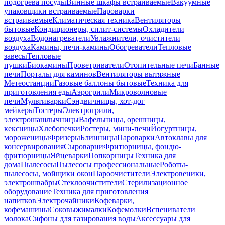
подогрева посуды
Винные шкафы встраиваемые
Вакуумные
упаковщики встраиваемые
Пароварки
встраиваемые
Климатическая техника
Вентиляторы
бытовые
Кондиционеры, сплит-системы
Охладители
воздуха
Водонагреватели
Увлажнители, очистители
воздуха
Камины, печи-камины
Обогреватели
Тепловые
завесы
Тепловые
пушки
Биокамины
Проветриватели
Отопительные печи
Банные
печи
Порталы для каминов
Вентиляторы вытяжные
Метеостанции
Газовые баллоны бытовые
Техника для
приготовления еды
Аэрогрили
Микроволновые
печи
Мультиварки
Сэндвичницы, хот-дог
мейкеры
Тостеры
Электрогрили,
электрошашлычницы
Вафельницы, орешницы,
кексницы
Хлебопечки
Ростеры, мини-печи
Йогуртницы,
мороженицы
Фризеры
Блинницы
Пароварки
Автоклавы для
консервирования
Сыроварни
Фритюрницы, фондю-
фритюрницы
Яйцеварки
Попкорницы
Техника для
дома
Пылесосы
Пылесосы профессиональные
Роботы-
пылесосы, мойщики окон
Пароочистители
Электровеники,
электрошвабры
Стеклоочистители
Стерилизационное
оборудование
Техника для приготовления
напитков
Электрочайники
Кофеварки,
кофемашины
Соковыжималки
Кофемолки
Вспениватели
молока
Сифоны для газирования воды
Аксессуары для