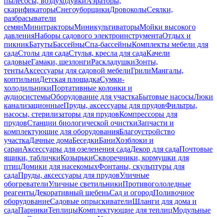
пылесосы, воздуходувки
Аэраторы,
скарификаторы
Снегоуборщики
Дровоколы
Сеялки,
разбрасыватели
семян
Минитракторы
Миникультиваторы
Мойки высокого
давления
Наборы садового электроинструмента
Отдых и
пикник
Батуты
Бассейны
Спа-бассейны
Комплекты мебели для
сада
Столы для сада
Стулья, кресла для сада
Качели
садовые
Гамаки, шезлонги
Раскладушки
Зонты,
тенты
Аксессуары для садовой мебели
Грили
Мангалы,
коптильни
Детская площадка
Сумки-
холодильники
Портативные колонки и
аудиосистемы
Оборудование для участка
Бытовые насосы
Люки
канализационные
Пруды, аксессуары для прудов
Фильтры,
насосы, стерилизаторы для прудов
Компрессоры для
прудов
Станции биологической очистки
Запчасти и
комплектующие для оборудования
Благоустройство
участка
Дачные дома
Беседки
Бани
Хозблоки и
сараи
Аксессуары для озеленения сада
Декор для сада
Почтовые
ящики, таблички
Козырьки
Скворечники, кормушки для
птиц
Домики для насекомых
Фонтаны, скульптуры для
сада
Пруды, аксессуары для прудов
Уличные
обогреватели
Уличные светильники
Противогололедные
реагенты
Декоративный щебень
Сад и огород
Поливочное
оборудование
Садовые опрыскиватели
Шланги для дома и
сада
Парники
Теплицы
Комплектующие для теплиц
Модульные