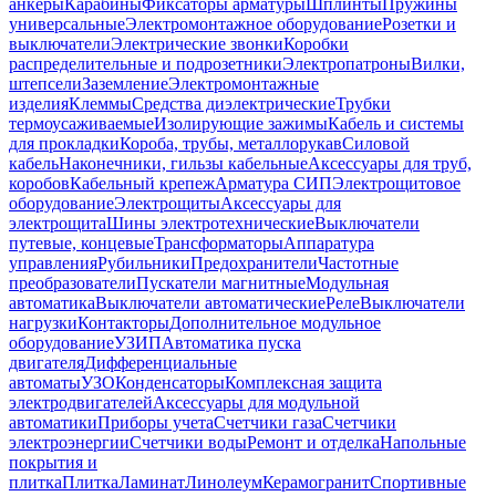
анкеры
Карабины
Фиксаторы арматуры
Шплинты
Пружины
универсальные
Электромонтажное оборудование
Розетки и
выключатели
Электрические звонки
Коробки
распределительные и подрозетники
Электропатроны
Вилки,
штепсели
Заземление
Электромонтажные
изделия
Клеммы
Средства диэлектрические
Трубки
термоусаживаемые
Изолирующие зажимы
Кабель и системы
для прокладки
Короба, трубы, металлорукав
Силовой
кабель
Наконечники, гильзы кабельные
Аксессуары для труб,
коробов
Кабельный крепеж
Арматура СИП
Электрощитовое
оборудование
Электрощиты
Аксессуары для
электрощита
Шины электротехнические
Выключатели
путевые, концевые
Трансформаторы
Аппаратура
управления
Рубильники
Предохранители
Частотные
преобразователи
Пускатели магнитные
Модульная
автоматика
Выключатели автоматические
Реле
Выключатели
нагрузки
Контакторы
Дополнительное модульное
оборудование
УЗИП
Автоматика пуска
двигателя
Дифференциальные
автоматы
УЗО
Конденсаторы
Комплексная защита
электродвигателей
Аксессуары для модульной
автоматики
Приборы учета
Счетчики газа
Счетчики
электроэнергии
Счетчики воды
Ремонт и отделка
Напольные
покрытия и
плитка
Плитка
Ламинат
Линолеум
Керамогранит
Спортивные