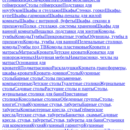
геймерские
Столы геймерские
Подставки для
ноутбуков
Шкафы и стеллажи
Шкафы
Стенки, горки
Шкафы-
купе
Шкафы-гармошки
Шкафы-пеналы для жилой
комнаты
Шкафы с витриной, буфеты
Шкафы, секции в
прихожую
Полки, стеллажи, системы хранения
Шкафы для
ванной комнаты
Вешалки, подставки для зонтов
Комоды,
тумбы
Комоды
Тумбы
Прикроватные тумбы
Обувницы, тумбы в
прихожую
Комоды, тумбы для ванной
Пеленальные столики,
комоды
Тумбы под ТВ
Комоды пластиковые
Кровати и
матрасы
Матрасы
Кровати
Детские кровати
Кроватки для
новорожденных
Надувная мебель
Наматрасники, чехлы на
матрас
Основания для
кроватей
Подматрасники
Раскладушки
Кровати-трансформеры,
шкафы-кровати
Кровати-домики
Столы
Кухонные
столы
Барные столы
Столы письменные,
компьютерные
Детские столы
Туалетные столики
Журнальные
столы
Садовые столы
Растущие столы и парты
Столы,
журнальные столики для бани
Приставные
столики
Консольные столики
Обеденные группы
Столы-
книги
Стулья
Кухонные стулья, табуреты
Барные стулья,
табуреты
Компьютерные кресла, стулья
Геймерские
кресла
Детские стулья, табуреты
Банкетки, скамьи
Садовые
кресла, стулья, табуреты
Стулья, табуреты для бани
Стульчики
для кормления
Кухня
Кухонный гарнитур
Кухонные