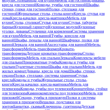
модули
Столешницы для кухни
Мебель для гостиной
Диваны,
кресла для гостиной
Комоды, тумбы для гостиной
Шкафы,
стенки, горки для гостиной
Полки, стеллажи для
гостиной
Журнальные столы, столы-книги
Кресла, стулья для
дома
Кресла-качалки, кресла-маятники
Мебель для
кухни
Столы, столики
Стулья для кухни
Стулья, табуреты
барные
Кухонный гарнитур
Кухонные модули
Кухонные
уголки, диваны
Стульчики для кормления
Системы хранения
для кухни
Мебель для ванной
Тумбы, консоли для
ванной
Шкафы, пеналы для ванной
Шкафчики, полки для
ванной
Зеркала для ванной
Аксессуары для ванной
Мебель-
трансформер
Мебель-трансформер
Кровати-
трансформеры
Детские кроватки-трансформеры
Столы-
трансформеры
Мебель для спальни
Зеркала
Комплекты мебели
для спальни
Прикроватные тумбы
Комоды и тумбы для
спальни
Туалетные столики
Шкафы для спальни
Мебель для
жилых комнат
Диваны, кресла для дома
Шкафы, стенки,
секции
Полки, стеллажи, системы хранения
Стулья,
кресла
Комоды и тумбы
Журнальные столы, столы-
книги
Кресла-качалки, кресла-маятники
Мебель для
телевизора
Комоды, тумбы под телевизор
Кронштейны, стойки
для телевизора
Каминокомплекты под телевизор
Мебель для
прихожей
Секции, тумбы в прихожую
Полки и системы
хранения в прихожую
Вешалки, подставки для
зонтов
Банкетки, скамьи
Ключницы, газетницы
Детская