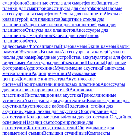
смартфонов
Защитные стекла для смартфонов
Защитные
пленки для смартфонов
Стилусы для смартфонов
Игровые
аксессуары для смартфонов
Чехлы для планшетов
Чехлы с
клавиатурой для планшетов
Защитные стекла для
планшетов
Защитные пленки для планшетов
Сумки для
планшетов
Стилусы для планшетов
Аксессуары для
планшетов, смартфонов
Кабели для телефонов,
планшетов
Фото,
видеосъемка
Фотоаппараты
Видеокамеры
Экшн-камеры
Карты
памяти
Объективы
Вспышки
Аксессуары для камер
Сумки и
чехлы для камер
Зарядные устройства, аккумуляторы для фото,
видеокамер
Аксессуары для объективов
Штативы
Цифровые
фоторамки
Аудиотехника
Мультимедиа акустика
Радиочасы,
метеостанции
Радиоприемники
Музыкальные
центры
Домашние кинотеатры
Акустические
системы
Проигрыватели виниловых пластинок
Аксессуары
для виниловых проигрывателей
Виниловые
пластинки
Инсталляционная акустика
Трансляционные
усилители
Аксессуары для аудиотехники
Комплектующие для
акустики
Акустические кабели
Подставки, стойки для
акустики
Сумки, чехлы для акустики
Оборудование для
фотостудии
Кольцевые лампы
Фоны для фотостудии
Студийное
освещение
Насадки светоформирующие для
фотостудии
Фотозонты, отражатели
Оборудование для
предметной съемки
Вспышки студийные
Комплекты