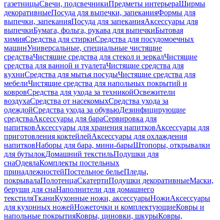
газетницы
Свечи, подсвечники
Предметы интерьера
Ширмы
декоративные
Посуда для выпечки, запекания
Формы для
выпечки, запекания
Посуда для запекания
Аксессуары для
выпечки
Бумага, фольга, рукава для выпечки
Бытовая
химия
Средства для стирки
Средства для посудомоечных
машин
Универсальные, специальные чистящие
средства
Чистящие средства для стекол и зеркал
Чистящие
средства для ванной и туалета
Чистящие средства для
кухни
Средства для мытья посуды
Чистящие средства для
мебели
Чистящие средства для напольных покрытий и
ковров
Средства для ухода за техникой
Освежители
воздуха
Средства от насекомых
Средства ухода за
одеждой
Средства ухода за обувью
Дезинфицирующие
средства
Аксессуары для бара
Сервировка для
напитков
Аксессуары для хранения напитков
Аксессуары для
приготовления коктейлей
Аксессуары для охлаждения
напитков
Наборы для бара, мини-бары
Штопоры, открывалки
для бутылок
Домашний текстиль
Подушки для
сна
Одеяла
Комплекты постельных
принадлежностей
Постельное белье
Пледы,
покрывала
Полотенца
Скатерти
Подушки декоративные
Маски,
беруши для сна
Наполнители для домашнего
текстиля
Ткани
Кухонные ножи, аксессуары
Ножи
Аксессуары
для кухонных ножей
Ножеточки и комплектующие
Ковры и
напольные покрытия
Ковры, циновки, шкуры
Ковры,