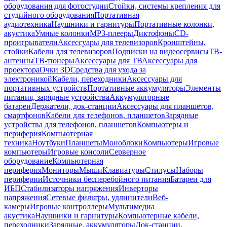
оборудования для фотостудии
Стойки, системы крепления для
студийного оборудования
Портативная
аудиотехника
Наушники и гарнитуры
Портативные колонки,
акустика
Умные колонки
MP3-плееры
Диктофоны
CD-
проигрыватели
Аксессуары для телевизоров
Кронштейны,
стойки
Кабели для телевизоров
Подписки на видеосервисы
ТВ-
антенны
ТВ-тюнеры
Аксессуары для ТВ
Аксессуары для
проектора
Очки 3D
Средства для ухода за
электроникой
Кабели, переходники
Аксессуары для
портативных устройств
Портативные аккумуляторы
Элементы
питания, зарядные устройства
Аккумуляторные
батареи
Держатели, док-станции
Аксессуары для планшетов,
смартфонов
Кабели для телефонов, планшетов
Зарядные
устройства для телефонов, планшетов
Компьютеры и
периферия
Компьютерная
техника
Ноутбуки
Планшеты
Моноблоки
Компьютеры
Игровые
компьютеры
Игровые консоли
Серверное
оборудование
Компьютерная
периферия
Мониторы
Мыши
Клавиатуры
Стилусы
Наборы
периферии
Источники бесперебойного питания
Батареи для
ИБП
Стабилизаторы напряжения
Инверторы
напряжения
Сетевые фильтры, удлинители
Веб-
камеры
Игровые контроллеры
Мультимедиа
акустика
Наушники и гарнитуры
Компьютерные кабели,
переходники
Зарядные, аккумуляторы
Док-станции,