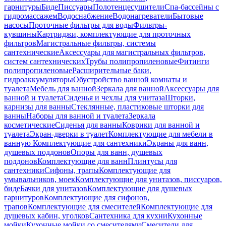
гарнитуры
Биде
Писсуары
Полотенцесушители
Спа-бассейны с
гидромассажем
Водоснабжение
Водонагреватели
Бытовые
насосы
Проточные фильтры для воды
Фильтры-
кувшины
Картриджи, комплектующие для проточных
фильтров
Магистральные фильтры, системы
сантехнические
Аксессуары для магистральных фильтров,
систем сантехнических
Трубы полипропиленовые
Фитинги
полипропиленовые
Расширительные баки,
гидроаккумуляторы
Обустройство ванной комнаты и
туалета
Мебель для ванной
Зеркала для ванной
Аксессуары для
ванной и туалета
Сиденья и чехлы для унитаза
Шторки,
карнизы для ванны
Стеклянные, пластиковые шторки для
ванны
Наборы для ванной и туалета
Зеркала
косметические
Сиденья для ванны
Коврики для ванной и
туалета
Экран-дверки в туалет
Комплектующие для мебели в
ванную
Комплектующие для сантехники
Экраны для ванн,
душевых поддонов
Опоры для ванн, душевых
поддонов
Комплектующие для ванн
Плинтусы для
сантехники
Сифоны, трапы
Комплектующие для
умывальников, моек
Комплектующие для унитазов, писсуаров,
биде
Бачки для унитазов
Комплектующие для душевых
гарнитуров
Комплектующие для сифонов,
трапов
Комплектующие для смесителей
Комплектующие для
душевых кабин, уголков
Сантехника для кухни
Кухонные
мойки
Кухонные мойки со смесителями
Смесители для