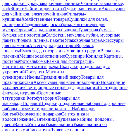
для уборки
Турки, заварочные чайники
Чайники заварочные,
кофейники
Чайники для плиты
Турки, молочники
Аксессуары
для чайников, электрочайников
Фильтры-
кувшины
Хозяйственные товары
Сушилки для белья,
прищепки
Гладильные доски
Урны, контейнеры для
мусора
Органайзеры, корзины, ящики
Туалетная бумага,
бумажные полотенца
Салфетки, мочалки, губки, мусорные
пакеты
Фольга, пленка, пакеты
Упаковочная тара
Аксессуары
для глажения
Аксессуары для стирки
Веревки,
шпагаты
Емкости, дозаторы для моющих средств
Вешалки-
плечики
Мешки хозяйственные
Сувениры
Копилки
Картины,
постеры
Фотоальбомы
Рамки для фотографий,
картин
Предметы интерьера
Шкатулки, подставки для
украшений
Статуэтки
Магниты
сувенирные
Иконы
Праздничный декор
Товары для
праздника
Елки
Аксессуары для елей новогодних
Новогодние
украшения
Светодиодные гирлянды, декорации
Светодиодные
фигуры, игрушки
Временные
татуировки
Фотобутафория
Товары для
маскарада
Подарки
Подарки, подарочные наборы
Подарочные
наборы косметики для лица и тела
Наборы для
бритья
Оформление подарков
Сантехника и
водоснабжение
Сантехника
Душевые кабины, поддоны,
двери
Ванны
Унитазы
Умывальники
Умывальники со
смесителями
Смесители
Душевые панели,