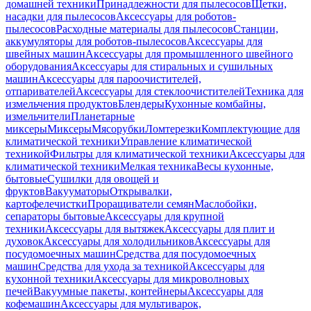
домашней техники
Принадлежности для пылесосов
Щетки,
насадки для пылесосов
Аксессуары для роботов-
пылесосов
Расходные материалы для пылесосов
Станции,
аккумуляторы для роботов-пылесосов
Аксессуары для
швейных машин
Аксессуары для промышленного швейного
оборудования
Аксессуары для стиральных и сушильных
машин
Аксессуары для пароочистителей,
отпаривателей
Аксессуары для стеклоочистителей
Техника для
измельчения продуктов
Блендеры
Кухонные комбайны,
измельчители
Планетарные
миксеры
Миксеры
Мясорубки
Ломтерезки
Комплектующие для
климатической техники
Управление климатической
техникой
Фильтры для климатической техники
Аксессуары для
климатической техники
Мелкая техника
Весы кухонные,
бытовые
Сушилки для овощей и
фруктов
Вакууматоры
Открывалки,
картофелечистки
Проращиватели семян
Маслобойки,
сепараторы бытовые
Аксессуары для крупной
техники
Аксессуары для вытяжек
Аксессуары для плит и
духовок
Аксессуары для холодильников
Аксессуары для
посудомоечных машин
Средства для посудомоечных
машин
Средства для ухода за техникой
Аксессуары для
кухонной техники
Аксессуары для микроволновых
печей
Вакуумные пакеты, контейнеры
Аксессуары для
кофемашин
Аксессуары для мультиварок,