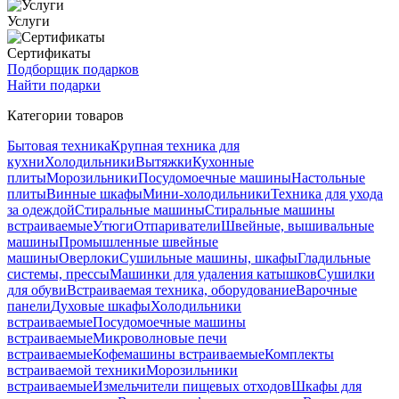
Услуги
Сертификаты
Подборщик подарков
Найти подарки
Категории товаров
Бытовая техника
Крупная техника для
кухни
Холодильники
Вытяжки
Кухонные
плиты
Морозильники
Посудомоечные машины
Настольные
плиты
Винные шкафы
Мини-холодильники
Техника для ухода
за одеждой
Стиральные машины
Стиральные машины
встраиваемые
Утюги
Отпариватели
Швейные, вышивальные
машины
Промышленные швейные
машины
Оверлоки
Сушильные машины, шкафы
Гладильные
системы, прессы
Машинки для удаления катышков
Сушилки
для обуви
Встраиваемая техника, оборудование
Варочные
панели
Духовые шкафы
Холодильники
встраиваемые
Посудомоечные машины
встраиваемые
Микроволновые печи
встраиваемые
Кофемашины встраиваемые
Комплекты
встраиваемой техники
Морозильники
встраиваемые
Измельчители пищевых отходов
Шкафы для