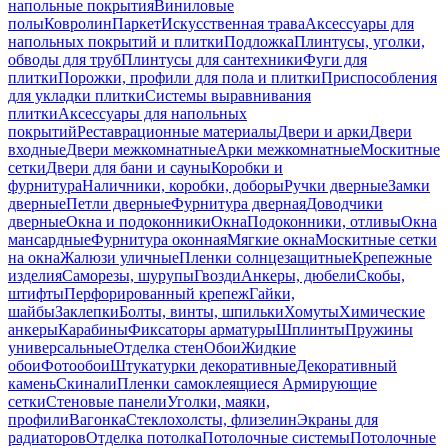
напольные покрытия
Виниловые
полы
Ковролин
Паркет
Искусственная трава
Аксессуары для
напольных покрытий и плитки
Подложка
Плинтусы, уголки,
обводы для труб
Плинтусы для сантехники
Фуги для
плитки
Порожки, профили для пола и плитки
Приспособления
для укладки плитки
Системы выравнивания
плитки
Аксессуары для напольных
покрытий
Реставрационные материалы
Двери и арки
Двери
входные
Двери межкомнатные
Арки межкомнатные
Москитные
сетки
Двери для бани и сауны
Коробки и
фурнитура
Наличники, коробки, доборы
Ручки дверные
Замки
дверные
Петли дверные
Фурнитура дверная
Доводчики
дверные
Окна и подоконники
Окна
Подоконники, отливы
Окна
мансардные
Фурнитура оконная
Мягкие окна
Москитные сетки
на окна
Жалюзи уличные
Пленки солнцезащитные
Крепежные
изделия
Саморезы, шурупы
Гвозди
Анкеры, дюбели
Скобы,
штифты
Перфорированный крепеж
Гайки,
шайбы
Заклепки
Болты, винты, шпильки
Хомуты
Химические
анкеры
Карабины
Фиксаторы арматуры
Шплинты
Пружины
универсальные
Отделка стен
Обои
Жидкие
обои
Фотообои
Штукатурки декоративные
Декоративный
камень
Скинали
Пленки самоклеящиеся
Армирующие
сетки
Стеновые панели
Уголки, маяки,
профили
Вагонка
Стеклохолсты, флизелин
Экраны для
радиаторов
Отделка потолка
Потолочные системы
Потолочные