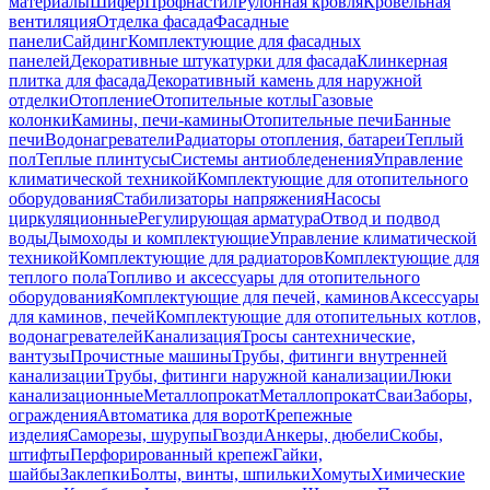
материалы
Шифер
Профнастил
Рулонная кровля
Кровельная
вентиляция
Отделка фасада
Фасадные
панели
Сайдинг
Комплектующие для фасадных
панелей
Декоративные штукатурки для фасада
Клинкерная
плитка для фасада
Декоративный камень для наружной
отделки
Отопление
Отопительные котлы
Газовые
колонки
Камины, печи-камины
Отопительные печи
Банные
печи
Водонагреватели
Радиаторы отопления, батареи
Теплый
пол
Теплые плинтусы
Системы антиобледенения
Управление
климатической техникой
Комплектующие для отопительного
оборудования
Стабилизаторы напряжения
Насосы
циркуляционные
Регулирующая арматура
Отвод и подвод
воды
Дымоходы и комплектующие
Управление климатической
техникой
Комплектующие для радиаторов
Комплектующие для
теплого пола
Топливо и аксессуары для отопительного
оборудования
Комплектующие для печей, каминов
Аксессуары
для каминов, печей
Комплектующие для отопительных котлов,
водонагревателей
Канализация
Тросы сантехнические,
вантузы
Прочистные машины
Трубы, фитинги внутренней
канализации
Трубы, фитинги наружной канализации
Люки
канализационные
Металлопрокат
Металлопрокат
Сваи
Заборы,
ограждения
Автоматика для ворот
Крепежные
изделия
Саморезы, шурупы
Гвозди
Анкеры, дюбели
Скобы,
штифты
Перфорированный крепеж
Гайки,
шайбы
Заклепки
Болты, винты, шпильки
Хомуты
Химические