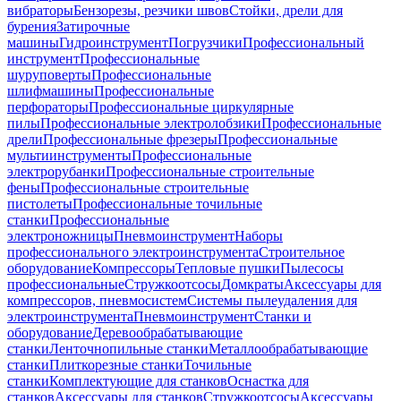
вибраторы
Бензорезы, резчики швов
Стойки, дрели для
бурения
Затирочные
машины
Гидроинструмент
Погрузчики
Профессиональный
инструмент
Профессиональные
шуруповерты
Профессиональные
шлифмашины
Профессиональные
перфораторы
Профессиональные циркулярные
пилы
Профессиональные электролобзики
Профессиональные
дрели
Профессиональные фрезеры
Профессиональные
мультиинструменты
Профессиональные
электрорубанки
Профессиональные строительные
фены
Профессиональные строительные
пистолеты
Профессиональные точильные
станки
Профессиональные
электроножницы
Пневмоинструмент
Наборы
профессионального электроинструмента
Строительное
оборудование
Компрессоры
Тепловые пушки
Пылесосы
профессиональные
Стружкоотсосы
Домкраты
Аксессуары для
компрессоров, пневмосистем
Системы пылеудаления для
электроинструмента
Пневмоинструмент
Станки и
оборудование
Деревообрабатывающие
станки
Ленточнопильные станки
Металлообрабатывающие
станки
Плиткорезные станки
Точильные
станки
Комплектующие для станков
Оснастка для
станков
Аксессуары для станков
Стружкоотсосы
Аксессуары