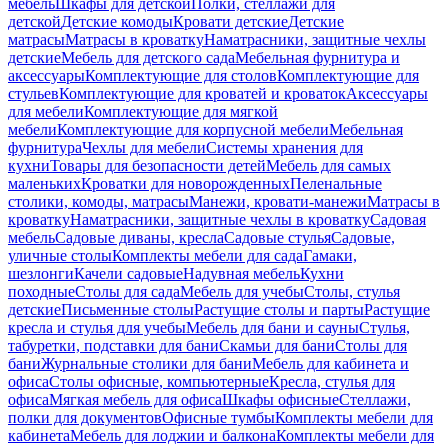
мебель
Шкафы для детской
Полки, стеллажи для
детской
Детские комоды
Кровати детские
Детские
матрасы
Матрасы в кроватку
Наматрасники, защитные чехлы
детские
Мебель для детского сада
Мебельная фурнитура и
аксессуары
Комплектующие для столов
Комплектующие для
стульев
Комплектующие для кроватей и кроваток
Аксессуары
для мебели
Комплектующие для мягкой
мебели
Комплектующие для корпусной мебели
Мебельная
фурнитура
Чехлы для мебели
Системы хранения для
кухни
Товары для безопасности детей
Мебель для самых
маленьких
Кроватки для новорожденных
Пеленальные
столики, комоды, матрасы
Манежи, кровати-манежи
Матрасы в
кроватку
Наматрасники, защитные чехлы в кроватку
Садовая
мебель
Садовые диваны, кресла
Садовые стулья
Садовые,
уличные столы
Комплекты мебели для сада
Гамаки,
шезлонги
Качели садовые
Надувная мебель
Кухни
походные
Столы для сада
Мебель для учебы
Столы, стулья
детские
Письменные столы
Растущие столы и парты
Растущие
кресла и стулья для учебы
Мебель для бани и сауны
Стулья,
табуретки, подставки для бани
Скамьи для бани
Столы для
бани
Журнальные столики для бани
Мебель для кабинета и
офиса
Столы офисные, компьютерные
Кресла, стулья для
офиса
Мягкая мебель для офиса
Шкафы офисные
Стеллажи,
полки для документов
Офисные тумбы
Комплекты мебели для
кабинета
Мебель для лоджии и балкона
Комплекты мебели для