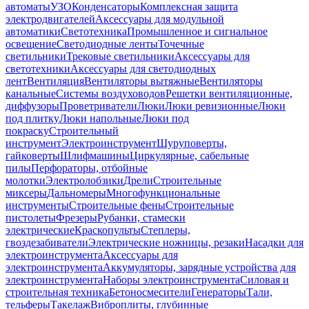
автоматы
УЗО
Конденсаторы
Комплексная защита
электродвигателей
Аксессуары для модульной
автоматики
Светотехника
Промышленное и сигнальное
освещение
Светодиодные ленты
Точечные
светильники
Трековые светильники
Аксессуары для
светотехники
Аксессуары для светодиодных
лент
Вентиляция
Вентиляторы вытяжные
Вентиляторы
канальные
Системы воздуховодов
Решетки вентиляционные,
диффузоры
Проветриватели
Люки
Люки ревизионные
Люки
под плитку
Люки напольные
Люки под
покраску
Строительный
инструмент
Электроинструмент
Шуруповерты,
гайковерты
Шлифмашины
Циркулярные, сабельные
пилы
Перфораторы, отбойные
молотки
Электролобзики
Дрели
Строительные
миксеры
Дальномеры
Многофункциональные
инструменты
Строительные фены
Строительные
пистолеты
Фрезеры
Рубанки, стамески
электрические
Краскопульты
Степлеры,
гвоздезабиватели
Электрические ножницы, резаки
Насадки для
электроинструмента
Аксессуары для
электроинструмента
Аккумуляторы, зарядные устройства для
электроинструмента
Наборы электроинструмента
Силовая и
строительная техника
Бетоносмесители
Генераторы
Тали,
тельферы
Такелаж
Виброплиты, глубинные