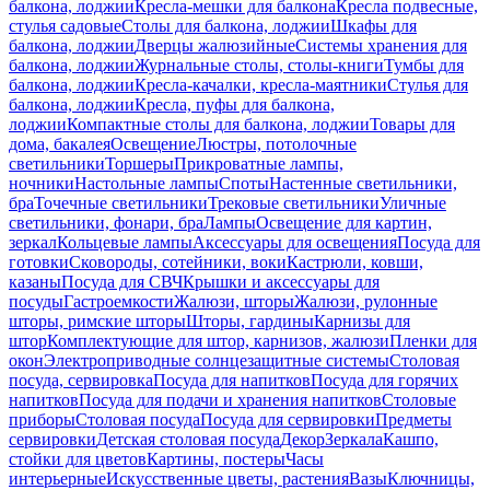
балкона, лоджии
Кресла-мешки для балкона
Кресла подвесные,
стулья садовые
Столы для балкона, лоджии
Шкафы для
балкона, лоджии
Дверцы жалюзийные
Системы хранения для
балкона, лоджии
Журнальные столы, столы-книги
Тумбы для
балкона, лоджии
Кресла-качалки, кресла-маятники
Стулья для
балкона, лоджии
Кресла, пуфы для балкона,
лоджии
Компактные столы для балкона, лоджии
Товары для
дома, бакалея
Освещение
Люстры, потолочные
светильники
Торшеры
Прикроватные лампы,
ночники
Настольные лампы
Споты
Настенные светильники,
бра
Точечные светильники
Трековые светильники
Уличные
светильники, фонари, бра
Лампы
Освещение для картин,
зеркал
Кольцевые лампы
Аксессуары для освещения
Посуда для
готовки
Сковороды, сотейники, воки
Кастрюли, ковши,
казаны
Посуда для СВЧ
Крышки и аксессуары для
посуды
Гастроемкости
Жалюзи, шторы
Жалюзи, рулонные
шторы, римские шторы
Шторы, гардины
Карнизы для
штор
Комплектующие для штор, карнизов, жалюзи
Пленки для
окон
Электроприводные солнцезащитные системы
Столовая
посуда, сервировка
Посуда для напитков
Посуда для горячих
напитков
Посуда для подачи и хранения напитков
Столовые
приборы
Столовая посуда
Посуда для сервировки
Предметы
сервировки
Детская столовая посуда
Декор
Зеркала
Кашпо,
стойки для цветов
Картины, постеры
Часы
интерьерные
Искусственные цветы, растения
Вазы
Ключницы,