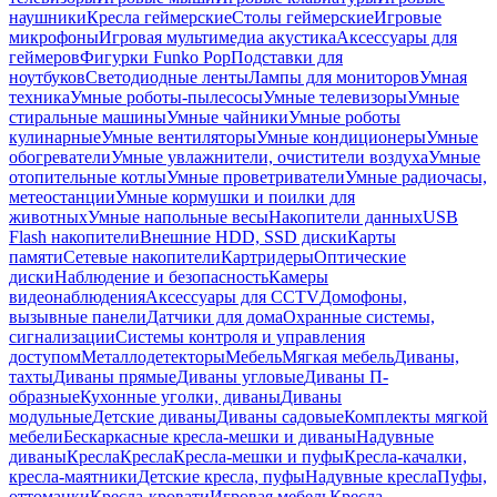
наушники
Кресла геймерские
Столы геймерские
Игровые
микрофоны
Игровая мультимедиа акустика
Аксессуары для
геймеров
Фигурки Funko Pop
Подставки для
ноутбуков
Светодиодные ленты
Лампы для мониторов
Умная
техника
Умные роботы-пылесосы
Умные телевизоры
Умные
стиральные машины
Умные чайники
Умные роботы
кулинарные
Умные вентиляторы
Умные кондиционеры
Умные
обогреватели
Умные увлажнители, очистители воздуха
Умные
отопительные котлы
Умные проветриватели
Умные радиочасы,
метеостанции
Умные кормушки и поилки для
животных
Умные напольные весы
Накопители данных
USB
Flash накопители
Внешние HDD, SSD диски
Карты
памяти
Сетевые накопители
Картридеры
Оптические
диски
Наблюдение и безопасность
Камеры
видеонаблюдения
Аксессуары для CCTV
Домофоны,
вызывные панели
Датчики для дома
Охранные системы,
сигнализации
Системы контроля и управления
доступом
Металлодетекторы
Мебель
Мягкая мебель
Диваны,
тахты
Диваны прямые
Диваны угловые
Диваны П-
образные
Кухонные уголки, диваны
Диваны
модульные
Детские диваны
Диваны садовые
Комплекты мягкой
мебели
Бескаркасные кресла-мешки и диваны
Надувные
диваны
Кресла
Кресла
Кресла-мешки и пуфы
Кресла-качалки,
кресла-маятники
Детские кресла, пуфы
Надувные кресла
Пуфы,
оттоманки
Кресла-кровати
Игровая мебель
Кресла