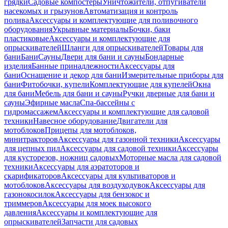
грядки
Садовые компостеры
Уничтожители, отпугиватели
насекомых и грызунов
Автоматизация и контроль
полива
Аксессуары и комплектующие для поливочного
оборудования
Укрывные материалы
Бочки, баки
пластиковые
Аксессуары и комплектующие для
опрыскивателей
Шланги для опрыскивателей
Товары для
бани
Бани
Сауны
Двери для бани и сауны
Бондарные
изделия
Банные принадлежности
Аксессуары для
бани
Оснащение и декор для бани
Измерительные приборы для
бани
Фитобочки, купели
Комплектующие для купелей
Окна
для бани
Мебель для бани и сауны
Ручки дверные для бани и
сауны
Эфирные масла
Спа-бассейны с
гидромассажем
Аксессуары и комплектующие для садовой
техники
Навесное оборудование
Двигатели для
мотоблоков
Прицепы для мотоблоков,
минитракторов
Аксессуары для газонной техники
Аксессуары
для цепных пил
Аксессуары для садовой техники
Аксессуары
для кусторезов, ножниц садовых
Моторные масла для садовой
техники
Аксессуары для аэратоторов и
скарификаторов
Аксессуары для культиваторов и
мотоблоков
Аксессуары для воздуходувок
Аксессуары для
газонокосилок
Аксессуары для бензокос и
триммеров
Аксессуары для моек высокого
давления
Аксессуары и комплектующие для
опрыскивателей
Запчасти для садовых