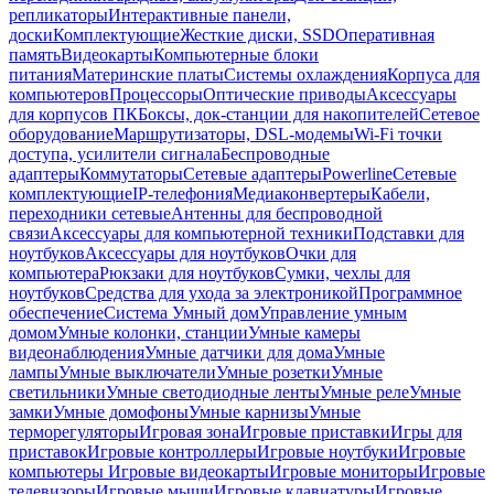
репликаторы
Интерактивные панели,
доски
Комплектующие
Жесткие диски, SSD
Оперативная
память
Видеокарты
Компьютерные блоки
питания
Материнские платы
Системы охлаждения
Корпуса для
компьютеров
Процессоры
Оптические приводы
Аксессуары
для корпусов ПК
Боксы, док-станции для накопителей
Сетевое
оборудование
Маршрутизаторы, DSL-модемы
Wi-Fi точки
доступа, усилители сигнала
Беспроводные
адаптеры
Коммутаторы
Сетевые адаптеры
Powerline
Сетевые
комплектующие
IP-телефония
Медиаконвертеры
Кабели,
переходники сетевые
Антенны для беспроводной
связи
Аксессуары для компьютерной техники
Подставки для
ноутбуков
Аксессуары для ноутбуков
Очки для
компьютера
Рюкзаки для ноутбуков
Сумки, чехлы для
ноутбуков
Средства для ухода за электроникой
Программное
обеспечение
Система Умный дом
Управление умным
домом
Умные колонки, станции
Умные камеры
видеонаблюдения
Умные датчики для дома
Умные
лампы
Умные выключатели
Умные розетки
Умные
светильники
Умные светодиодные ленты
Умные реле
Умные
замки
Умные домофоны
Умные карнизы
Умные
терморегуляторы
Игровая зона
Игровые приставки
Игры для
приставок
Игровые контроллеры
Игровые ноутбуки
Игровые
компьютеры
Игровые видеокарты
Игровые мониторы
Игровые
телевизоры
Игровые мыши
Игровые клавиатуры
Игровые