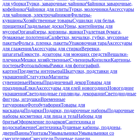
для уборки
Турки, заварочные чайники
Чайники заварочные,
кофейники
Чайники для плиты
Турки, молочники
Аксессуары
для чайников, электрочайников
Фильтры-
кувшины
Хозяйственные товары
Сушилки для белья,
прищепки
Гладильные доски
Урны, контейнеры для
мусора
Органайзеры, корзины, ящики
Туалетная бумага,
бумажные полотенца
Салфетки, мочалки, губки, мусорные
пакеты
Фольга, пленка, пакеты
Упаковочная тара
Аксессуары
для глажения
Аксессуары для стирки
Веревки,
шпагаты
Емкости, дозаторы для моющих средств
Вешалки-
плечики
Мешки хозяйственные
Сувениры
Копилки
Картины,
постеры
Фотоальбомы
Рамки для фотографий,
картин
Предметы интерьера
Шкатулки, подставки для
украшений
Статуэтки
Магниты
сувенирные
Иконы
Праздничный декор
Товары для
праздника
Елки
Аксессуары для елей новогодних
Новогодние
украшения
Светодиодные гирлянды, декорации
Светодиодные
фигуры, игрушки
Временные
татуировки
Фотобутафория
Товары для
маскарада
Подарки
Подарки, подарочные наборы
Подарочные
наборы косметики для лица и тела
Наборы для
бритья
Оформление подарков
Сантехника и
водоснабжение
Сантехника
Душевые кабины, поддоны,
двери
Ванны
Унитазы
Умывальники
Умывальники со
смесителями
Смесители
Душевые панели,