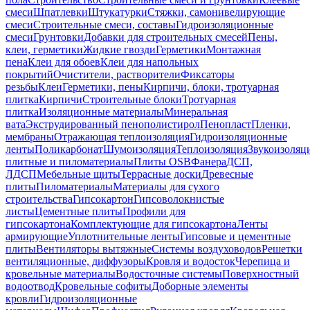
смеси
Шпатлевки
Штукатурки
Стяжки, самонивелирующие
смеси
Строительные смеси, составы
Гидроизоляционные
смеси
Грунтовки
Добавки для строительных смесей
Пены,
клеи, герметики
Жидкие гвозди
Герметики
Монтажная
пена
Клеи для обоев
Клеи для напольных
покрытий
Очистители, растворители
Фиксаторы
резьбы
Клеи
Герметики, пены
Кирпичи, блоки, тротуарная
плитка
Кирпичи
Строительные блоки
Тротуарная
плитка
Изоляционные материалы
Минеральная
вата
Экструдированный пенополистирол
Пенопласт
Пленки,
мембраны
Отражающая теплоизоляция
Гидроизоляционные
ленты
Поликарбонат
Шумоизоляция
Теплоизоляция
Звукоизоляц
плитные и пиломатериалы
Плиты OSB
Фанера
ДСП,
ЛДСП
Мебельные щиты
Террасные доски
Древесные
плиты
Пиломатериалы
Материалы для сухого
строительства
Гипсокартон
Гипсоволокнистые
листы
Цементные плиты
Профили для
гипсокартона
Комплектующие для гипсокартона
Ленты
армирующие
Уплотнительные ленты
Гипсовые и цементные
плиты
Вентиляторы вытяжные
Системы воздуховодов
Решетки
вентиляционные, диффузоры
Кровля и водосток
Черепица и
кровельные материалы
Водосточные системы
Поверхностный
водоотвод
Кровельные софиты
Доборные элементы
кровли
Гидроизоляционные