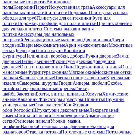
напольные покрытия
Виниловые
полы
Ковролин
Паркет
Искусственная трава
Аксессуары для
напольных покрытий и плитки
Подложка
Плинтусы, уголки,
обводы для труб
Плинтусы для сантехники
Фуги для
плитки
Порожки, профили для пола и плитки
Приспособления
для укладки плитки
Системы выравнивания
плитки
Аксессуары для напольных
покрытий
Реставрационные материалы
Двери и арки
Двери
входные
Двери межкомнатные
Арки межкомнатные
Москитные
сетки
Двери для бани и сауны
Коробки и
фурнитура
Наличники, коробки, доборы
Ручки дверные
Замки
дверные
Петли дверные
Фурнитура дверная
Доводчики
дверные
Окна и подоконники
Окна
Подоконники, отливы
Окна
мансардные
Фурнитура оконная
Мягкие окна
Москитные сетки
на окна
Жалюзи уличные
Пленки солнцезащитные
Крепежные
изделия
Саморезы, шурупы
Гвозди
Анкеры, дюбели
Скобы,
штифты
Перфорированный крепеж
Гайки,
шайбы
Заклепки
Болты, винты, шпильки
Хомуты
Химические
анкеры
Карабины
Фиксаторы арматуры
Шплинты
Пружины
универсальные
Отделка стен
Обои
Жидкие
обои
Фотообои
Штукатурки декоративные
Декоративный
камень
Скинали
Пленки самоклеящиеся
Армирующие
сетки
Стеновые панели
Уголки, маяки,
профили
Вагонка
Стеклохолсты, флизелин
Экраны для
радиаторов
Отделка потолка
Потолочные системы
Потолочные