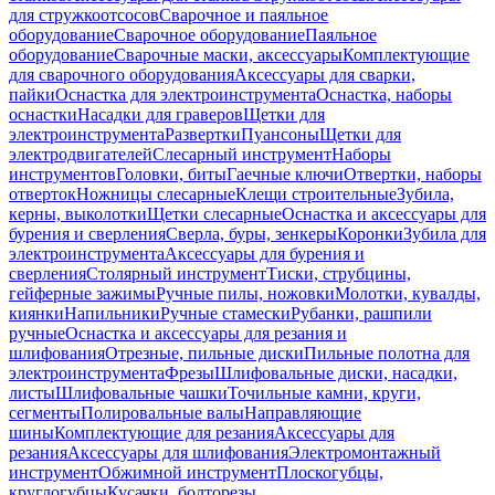
для стружкоотсосов
Сварочное и паяльное
оборудование
Сварочное оборудование
Паяльное
оборудование
Сварочные маски, аксессуары
Комплектующие
для сварочного оборудования
Аксессуары для сварки,
пайки
Оснастка для электроинструмента
Оснастка, наборы
оснастки
Насадки для граверов
Щетки для
электроинструмента
Развертки
Пуансоны
Щетки для
электродвигателей
Слесарный инструмент
Наборы
инструментов
Головки, биты
Гаечные ключи
Отвертки, наборы
отверток
Ножницы слесарные
Клещи строительные
Зубила,
керны, выколотки
Щетки слесарные
Оснастка и аксессуары для
бурения и сверления
Сверла, буры, зенкеры
Коронки
Зубила для
электроинструмента
Аксессуары для бурения и
сверления
Столярный инструмент
Тиски, струбцины,
гейферные зажимы
Ручные пилы, ножовки
Молотки, кувалды,
киянки
Напильники
Ручные стамески
Рубанки, рашпили
ручные
Оснастка и аксессуары для резания и
шлифования
Отрезные, пильные диски
Пильные полотна для
электроинструмента
Фрезы
Шлифовальные диски, насадки,
листы
Шлифовальные чашки
Точильные камни, круги,
сегменты
Полировальные валы
Направляющие
шины
Комплектующие для резания
Аксессуары для
резания
Аксессуары для шлифования
Электромонтажный
инструмент
Обжимной инструмент
Плоскогубцы,
круглогубцы
Кусачки, болторезы,