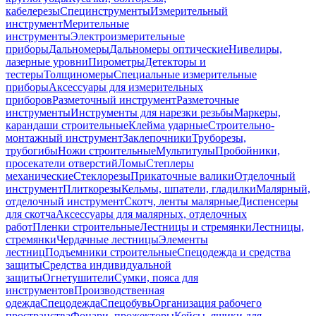
кабелерезы
Специнструменты
Измерительный
инструмент
Мерительные
инструменты
Электроизмерительные
приборы
Дальномеры
Дальномеры оптические
Нивелиры,
лазерные уровни
Пирометры
Детекторы и
тестеры
Толщиномеры
Специальные измерительные
приборы
Аксессуары для измерительных
приборов
Разметочный инструмент
Разметочные
инструменты
Инструменты для нарезки резьбы
Маркеры,
карандаши строительные
Клейма ударные
Строительно-
монтажный инструмент
Заклепочники
Труборезы,
трубогибы
Ножи строительные
Мультитулы
Пробойники,
просекатели отверстий
Ломы
Степлеры
механические
Стеклорезы
Прикаточные валики
Отделочный
инструмент
Плиткорезы
Кельмы, шпатели, гладилки
Малярный,
отделочный инструмент
Скотч, ленты малярные
Диспенсеры
для скотча
Аксессуары для малярных, отделочных
работ
Пленки строительные
Лестницы и стремянки
Лестницы,
стремянки
Чердачные лестницы
Элементы
лестниц
Подъемники строительные
Спецодежда и средства
защиты
Средства индивидуальной
защиты
Огнетушители
Сумки, пояса для
инструментов
Производственная
одежда
Спецодежда
Спецобувь
Организация рабочего
пространства
Фонари, прожекторы
Кейсы, ящики для