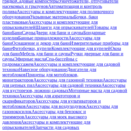
грядки
Садовые компостеры
Уничтожители, отпугиватели
насекомых и грызунов
Автоматизация и контроль
полива
Аксессуары и комплектующие для поливочного
оборудования
Укрывные материалы
Бочки, баки
пластиковые
Аксессуары и комплектующие для
опрыскивателей
Шланги для опрыскивателей
Товары для
бани
Бани
Сауны
Двери для бани и сауны
Бондарные
изделия
Банные принадлежности
Аксессуары для
бани
Оснащение и декор для бани
Измерительные приборы для
бани
Фитобочки, купели
Комплектующие для купелей
Окна
для бани
Мебель для бани и сауны
Ручки дверные для бани и
сауны
Эфирные масла
Спа-бассейны с
гидромассажем
Аксессуары и комплектующие для садовой
техники
Навесное оборудование
Двигатели для
мотоблоков
Прицепы для мотоблоков,
минитракторов
Аксессуары для газонной техники
Аксессуары
для цепных пил
Аксессуары для садовой техники
Аксессуары
для кусторезов, ножниц садовых
Моторные масла для садовой
техники
Аксессуары для аэратоторов и
скарификаторов
Аксессуары для культиваторов и
мотоблоков
Аксессуары для воздуходувок
Аксессуары для
газонокосилок
Аксессуары для бензокос и
триммеров
Аксессуары для моек высокого
давления
Аксессуары и комплектующие для
опрыскивателей
Запчасти для садовых