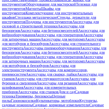
инструментов
Оборудование для мастерской
Тележки для
инструментов
Магниты
Шкафы для
инструментов
Комплектующие для инструментальных
шкафов
Стеллажи металлические
Стенды, держатели для
инструментов
Поддоны для инструментов
Аксессуары для
силовой и строительной техники
Аксессуары для
бензорезов
Аксессуары для бетоносмесителей
Аксессуары для
виброоборудования
Аксессуары для генераторов
Аксессуары
для затирочных машин
Аксессуары для мотопомп
Аксессуары
для мотобуров и бензобуров
Аксессуары для строительного
инструмента
Аксессуары пневмооборудования
Аксессуары для
бензорезов
Аксессуары для бетоносмесителей
Аксессуары для
виброоборудования
Аксессуары для генераторов
Аксессуары
для затирочных машин
Аксессуары для мотопомп
Аксессуары
для мотобуров и бензобуров
Аксессуары для
электроинструмента
Аксессуары для компрессоров,
пневмосистем
Аксессуары для сварки, пайки
Аксессуары для
станков
Аксессуары для стружкоотсосов
Аксессуары для
бурения и сверления
Аксессуары для резания
Аксессуары для
шлифования
Аксессуары для измерительных
приборов
Аксессуары для станков
Дом и сад
Садовая
техника
Триммеры, бензокосы
Цепные
пилы
Газонокосилки
Культиваторы, мотоблоки
Кусторезы,
садовые ножницы
Садовые, кормовые измельчители
Садовые