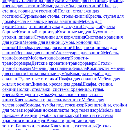
модули
Столешницы для кухни
Мебель для гостиной
Диваны,
кресла для гостиной
Комоды, тумбы для гостиной
Шкафы,
стенки, горки для гостиной
Полки, стеллажи для
гостиной
Журнальные столы, столы-книги
Кресла, стулья для
дома
Кресла-качалки, кресла-маятники
Мебель для
кухни
Столы, столики
Стулья для кухни
Стулья, табуреты
барные
Кухонный гарнитур
Кухонные модули
Кухонные
уголки, диваны
Стульчики для кормления
Системы хранения
для кухни
Мебель для ванной
Тумбы, консоли для
ванной
Шкафы, пеналы для ванной
Шкафчики, полки для
ванной
Зеркала для ванной
Аксессуары для ванной
Мебель-
трансформер
Мебель-трансформер
Кровати-
трансформеры
Детские кроватки-трансформеры
Столы-
трансформеры
Мебель для спальни
Зеркала
Комплекты мебели
для спальни
Прикроватные тумбы
Комоды и тумбы для
спальни
Туалетные столики
Шкафы для спальни
Мебель для
жилых комнат
Диваны, кресла для дома
Шкафы, стенки,
секции
Полки, стеллажи, системы хранения
Стулья,
кресла
Комоды и тумбы
Журнальные столы, столы-
книги
Кресла-качалки, кресла-маятники
Мебель для
телевизора
Комоды, тумбы под телевизор
Кронштейны, стойки
для телевизора
Каминокомплекты под телевизор
Мебель для
прихожей
Секции, тумбы в прихожую
Полки и системы
хранения в прихожую
Вешалки, подставки для
зонтов
Банкетки, скамьи
Ключницы, газетницы
Детская