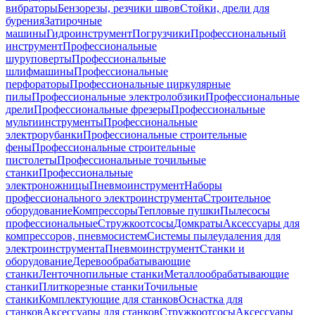
вибраторы
Бензорезы, резчики швов
Стойки, дрели для
бурения
Затирочные
машины
Гидроинструмент
Погрузчики
Профессиональный
инструмент
Профессиональные
шуруповерты
Профессиональные
шлифмашины
Профессиональные
перфораторы
Профессиональные циркулярные
пилы
Профессиональные электролобзики
Профессиональные
дрели
Профессиональные фрезеры
Профессиональные
мультиинструменты
Профессиональные
электрорубанки
Профессиональные строительные
фены
Профессиональные строительные
пистолеты
Профессиональные точильные
станки
Профессиональные
электроножницы
Пневмоинструмент
Наборы
профессионального электроинструмента
Строительное
оборудование
Компрессоры
Тепловые пушки
Пылесосы
профессиональные
Стружкоотсосы
Домкраты
Аксессуары для
компрессоров, пневмосистем
Системы пылеудаления для
электроинструмента
Пневмоинструмент
Станки и
оборудование
Деревообрабатывающие
станки
Ленточнопильные станки
Металлообрабатывающие
станки
Плиткорезные станки
Точильные
станки
Комплектующие для станков
Оснастка для
станков
Аксессуары для станков
Стружкоотсосы
Аксессуары