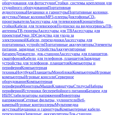
оборудования для фотостудии
Стойки, системы крепления для
студийного оборудования
Портативная
аудиотехника
Наушники и гарнитуры
Портативные колонки,
акустика
Умные колонки
MP3-плееры
Диктофоны
CD-
проигрыватели
Аксессуары для телевизоров
Кронштейны,
стойки
Кабели для телевизоров
Подписки на видеосервисы
ТВ-
антенны
ТВ-тюнеры
Аксессуары для ТВ
Аксессуары для
проектора
Очки 3D
Средства для ухода за
электроникой
Кабели, переходники
Аксессуары для
портативных устройств
Портативные аккумуляторы
Элементы
питания, зарядные устройства
Аккумуляторные
батареи
Держатели, док-станции
Аксессуары для планшетов,
смартфонов
Кабели для телефонов, планшетов
Зарядные
устройства для телефонов, планшетов
Компьютеры и
периферия
Компьютерная
техника
Ноутбуки
Планшеты
Моноблоки
Компьютеры
Игровые
компьютеры
Игровые консоли
Серверное
оборудование
Компьютерная
периферия
Мониторы
Мыши
Клавиатуры
Стилусы
Наборы
периферии
Источники бесперебойного питания
Батареи для
ИБП
Стабилизаторы напряжения
Инверторы
напряжения
Сетевые фильтры, удлинители
Веб-
камеры
Игровые контроллеры
Мультимедиа
акустика
Наушники и гарнитуры
Компьютерные кабели,
переходники
Зарядные, аккумуляторы
Док-станции,