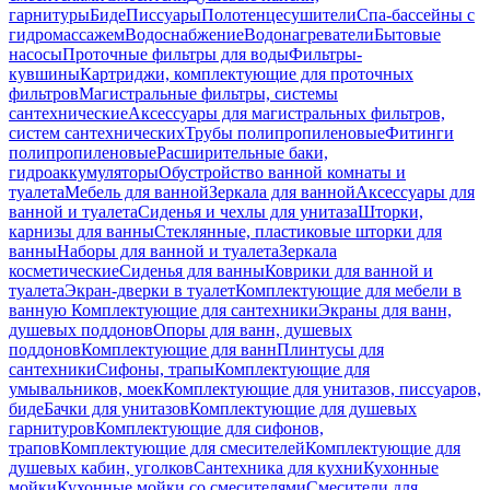
гарнитуры
Биде
Писсуары
Полотенцесушители
Спа-бассейны с
гидромассажем
Водоснабжение
Водонагреватели
Бытовые
насосы
Проточные фильтры для воды
Фильтры-
кувшины
Картриджи, комплектующие для проточных
фильтров
Магистральные фильтры, системы
сантехнические
Аксессуары для магистральных фильтров,
систем сантехнических
Трубы полипропиленовые
Фитинги
полипропиленовые
Расширительные баки,
гидроаккумуляторы
Обустройство ванной комнаты и
туалета
Мебель для ванной
Зеркала для ванной
Аксессуары для
ванной и туалета
Сиденья и чехлы для унитаза
Шторки,
карнизы для ванны
Стеклянные, пластиковые шторки для
ванны
Наборы для ванной и туалета
Зеркала
косметические
Сиденья для ванны
Коврики для ванной и
туалета
Экран-дверки в туалет
Комплектующие для мебели в
ванную
Комплектующие для сантехники
Экраны для ванн,
душевых поддонов
Опоры для ванн, душевых
поддонов
Комплектующие для ванн
Плинтусы для
сантехники
Сифоны, трапы
Комплектующие для
умывальников, моек
Комплектующие для унитазов, писсуаров,
биде
Бачки для унитазов
Комплектующие для душевых
гарнитуров
Комплектующие для сифонов,
трапов
Комплектующие для смесителей
Комплектующие для
душевых кабин, уголков
Сантехника для кухни
Кухонные
мойки
Кухонные мойки со смесителями
Смесители для