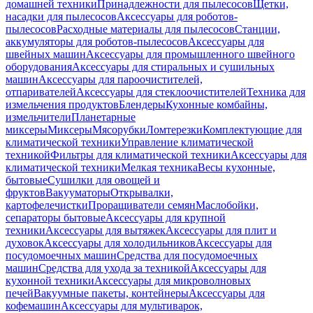
домашней техники
Принадлежности для пылесосов
Щетки,
насадки для пылесосов
Аксессуары для роботов-
пылесосов
Расходные материалы для пылесосов
Станции,
аккумуляторы для роботов-пылесосов
Аксессуары для
швейных машин
Аксессуары для промышленного швейного
оборудования
Аксессуары для стиральных и сушильных
машин
Аксессуары для пароочистителей,
отпаривателей
Аксессуары для стеклоочистителей
Техника для
измельчения продуктов
Блендеры
Кухонные комбайны,
измельчители
Планетарные
миксеры
Миксеры
Мясорубки
Ломтерезки
Комплектующие для
климатической техники
Управление климатической
техникой
Фильтры для климатической техники
Аксессуары для
климатической техники
Мелкая техника
Весы кухонные,
бытовые
Сушилки для овощей и
фруктов
Вакууматоры
Открывалки,
картофелечистки
Проращиватели семян
Маслобойки,
сепараторы бытовые
Аксессуары для крупной
техники
Аксессуары для вытяжек
Аксессуары для плит и
духовок
Аксессуары для холодильников
Аксессуары для
посудомоечных машин
Средства для посудомоечных
машин
Средства для ухода за техникой
Аксессуары для
кухонной техники
Аксессуары для микроволновых
печей
Вакуумные пакеты, контейнеры
Аксессуары для
кофемашин
Аксессуары для мультиварок,