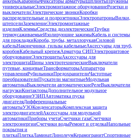
анкеры
Карабины
Фиксаторы арматуры
Шплинты
Пружины
универсальные
Электромонтажное оборудование
Розетки и
выключатели
Электрические звонки
Коробки
распределительные и подрозетники
Электропатроны
Вилки,
штепсели
Заземление
Электромонтажные
изделия
Клеммы
Средства диэлектрические
Трубки
термоусаживаемые
Изолирующие зажимы
Кабель и системы
для прокладки
Короба, трубы, металлорукав
Силовой
кабель
Наконечники, гильзы кабельные
Аксессуары для труб,
коробов
Кабельный крепеж
Арматура СИП
Электрощитовое
оборудование
Электрощиты
Аксессуары для
электрощита
Шины электротехнические
Выключатели
путевые, концевые
Трансформаторы
Аппаратура
управления
Рубильники
Предохранители
Частотные
преобразователи
Пускатели магнитные
Модульная
автоматика
Выключатели автоматические
Реле
Выключатели
нагрузки
Контакторы
Дополнительное модульное
оборудование
УЗИП
Автоматика пуска
двигателя
Дифференциальные
автоматы
УЗО
Конденсаторы
Комплексная защита
электродвигателей
Аксессуары для модульной
автоматики
Приборы учета
Счетчики газа
Счетчики
электроэнергии
Счетчики воды
Ремонт и отделка
Напольные
покрытия и
плитка
Плитка
Ламинат
Линолеум
Керамогранит
Спортивные