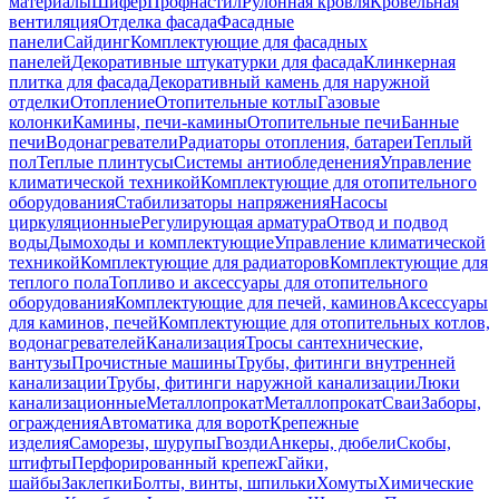
материалы
Шифер
Профнастил
Рулонная кровля
Кровельная
вентиляция
Отделка фасада
Фасадные
панели
Сайдинг
Комплектующие для фасадных
панелей
Декоративные штукатурки для фасада
Клинкерная
плитка для фасада
Декоративный камень для наружной
отделки
Отопление
Отопительные котлы
Газовые
колонки
Камины, печи-камины
Отопительные печи
Банные
печи
Водонагреватели
Радиаторы отопления, батареи
Теплый
пол
Теплые плинтусы
Системы антиобледенения
Управление
климатической техникой
Комплектующие для отопительного
оборудования
Стабилизаторы напряжения
Насосы
циркуляционные
Регулирующая арматура
Отвод и подвод
воды
Дымоходы и комплектующие
Управление климатической
техникой
Комплектующие для радиаторов
Комплектующие для
теплого пола
Топливо и аксессуары для отопительного
оборудования
Комплектующие для печей, каминов
Аксессуары
для каминов, печей
Комплектующие для отопительных котлов,
водонагревателей
Канализация
Тросы сантехнические,
вантузы
Прочистные машины
Трубы, фитинги внутренней
канализации
Трубы, фитинги наружной канализации
Люки
канализационные
Металлопрокат
Металлопрокат
Сваи
Заборы,
ограждения
Автоматика для ворот
Крепежные
изделия
Саморезы, шурупы
Гвозди
Анкеры, дюбели
Скобы,
штифты
Перфорированный крепеж
Гайки,
шайбы
Заклепки
Болты, винты, шпильки
Хомуты
Химические