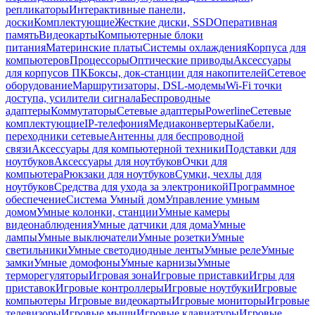
репликаторы
Интерактивные панели,
доски
Комплектующие
Жесткие диски, SSD
Оперативная
память
Видеокарты
Компьютерные блоки
питания
Материнские платы
Системы охлаждения
Корпуса для
компьютеров
Процессоры
Оптические приводы
Аксессуары
для корпусов ПК
Боксы, док-станции для накопителей
Сетевое
оборудование
Маршрутизаторы, DSL-модемы
Wi-Fi точки
доступа, усилители сигнала
Беспроводные
адаптеры
Коммутаторы
Сетевые адаптеры
Powerline
Сетевые
комплектующие
IP-телефония
Медиаконвертеры
Кабели,
переходники сетевые
Антенны для беспроводной
связи
Аксессуары для компьютерной техники
Подставки для
ноутбуков
Аксессуары для ноутбуков
Очки для
компьютера
Рюкзаки для ноутбуков
Сумки, чехлы для
ноутбуков
Средства для ухода за электроникой
Программное
обеспечение
Система Умный дом
Управление умным
домом
Умные колонки, станции
Умные камеры
видеонаблюдения
Умные датчики для дома
Умные
лампы
Умные выключатели
Умные розетки
Умные
светильники
Умные светодиодные ленты
Умные реле
Умные
замки
Умные домофоны
Умные карнизы
Умные
терморегуляторы
Игровая зона
Игровые приставки
Игры для
приставок
Игровые контроллеры
Игровые ноутбуки
Игровые
компьютеры
Игровые видеокарты
Игровые мониторы
Игровые
телевизоры
Игровые мыши
Игровые клавиатуры
Игровые