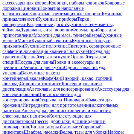
аксессуары для ковров
Коврики, наборы ковриков
Ковровые
дорожки
Циновки
Покрытия напольные
тафтинговые
Защитные, грязезащитные коврики
Кухонные
принадлежности
Кухонные приборы
Терки,
овощерезки
Разделочные доски
Кухонные термометры,
таймеры
Дуршлаги, сита, воронки
Формы, приборы для
приготовления
Молотки для мяса, тендерайзеры
Кухонные
мелочи
Миски
Кухонный текстиль
Кухонные фартуки,
прихватки
Кухонные полотенца
Скатерти, сервировочные
салфетки
Организация хранения на кухне
Посуда для
хранения
Органайзеры для кухни
Органайзеры для
специй
Посуда для ланча
Полки и аксессуары на
рейлинги
Рейлинги для кухни
Одноразовая посуда,
упаковка
Вакуумные пакеты,
контейнеры
Бакалея
Кофе
Чай
Цикорий, какао, горячий
шоколад
Сиропы и топпинги
Консервирование и
дистилляция
Автоклавы для консервирования
Аксессуары для
консервирования
Приспособления для
консервирования
Открывалки
Пивоварни
Емкости для
брожения
Ингредиенты для приготовления алкогольных
напитков
Аксессуары для приготовления и хранения
алкогольных напитков
Комплектующие для
дистилляторов
Прессы, дробилки для виноделия и
пивоварения
Дистилляторы бытовые
Уборочный
инвентарь
Швабры, насадки
Ведра, тазы для уборки
Наборы