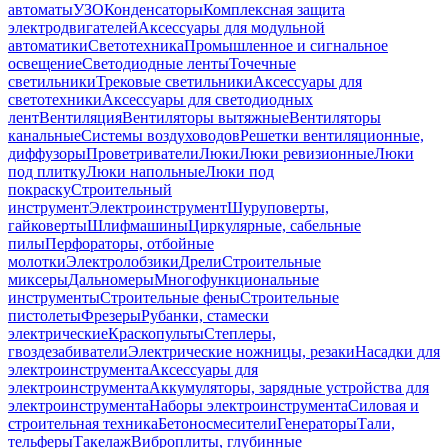
автоматы
УЗО
Конденсаторы
Комплексная защита
электродвигателей
Аксессуары для модульной
автоматики
Светотехника
Промышленное и сигнальное
освещение
Светодиодные ленты
Точечные
светильники
Трековые светильники
Аксессуары для
светотехники
Аксессуары для светодиодных
лент
Вентиляция
Вентиляторы вытяжные
Вентиляторы
канальные
Системы воздуховодов
Решетки вентиляционные,
диффузоры
Проветриватели
Люки
Люки ревизионные
Люки
под плитку
Люки напольные
Люки под
покраску
Строительный
инструмент
Электроинструмент
Шуруповерты,
гайковерты
Шлифмашины
Циркулярные, сабельные
пилы
Перфораторы, отбойные
молотки
Электролобзики
Дрели
Строительные
миксеры
Дальномеры
Многофункциональные
инструменты
Строительные фены
Строительные
пистолеты
Фрезеры
Рубанки, стамески
электрические
Краскопульты
Степлеры,
гвоздезабиватели
Электрические ножницы, резаки
Насадки для
электроинструмента
Аксессуары для
электроинструмента
Аккумуляторы, зарядные устройства для
электроинструмента
Наборы электроинструмента
Силовая и
строительная техника
Бетоносмесители
Генераторы
Тали,
тельферы
Такелаж
Виброплиты, глубинные