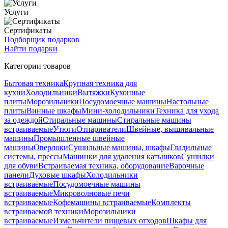
Услуги
Сертификаты
Подборщик подарков
Найти подарки
Категории товаров
Бытовая техника
Крупная техника для
кухни
Холодильники
Вытяжки
Кухонные
плиты
Морозильники
Посудомоечные машины
Настольные
плиты
Винные шкафы
Мини-холодильники
Техника для ухода
за одеждой
Стиральные машины
Стиральные машины
встраиваемые
Утюги
Отпариватели
Швейные, вышивальные
машины
Промышленные швейные
машины
Оверлоки
Сушильные машины, шкафы
Гладильные
системы, прессы
Машинки для удаления катышков
Сушилки
для обуви
Встраиваемая техника, оборудование
Варочные
панели
Духовые шкафы
Холодильники
встраиваемые
Посудомоечные машины
встраиваемые
Микроволновые печи
встраиваемые
Кофемашины встраиваемые
Комплекты
встраиваемой техники
Морозильники
встраиваемые
Измельчители пищевых отходов
Шкафы для