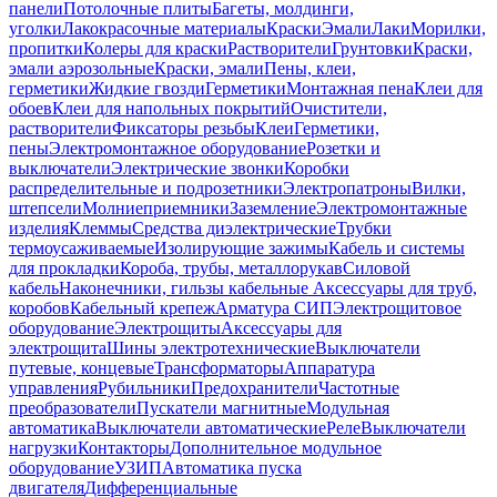
панели
Потолочные плиты
Багеты, молдинги,
уголки
Лакокрасочные материалы
Краски
Эмали
Лаки
Морилки,
пропитки
Колеры для краски
Растворители
Грунтовки
Краски,
эмали аэрозольные
Краски, эмали
Пены, клеи,
герметики
Жидкие гвозди
Герметики
Монтажная пена
Клеи для
обоев
Клеи для напольных покрытий
Очистители,
растворители
Фиксаторы резьбы
Клеи
Герметики,
пены
Электромонтажное оборудование
Розетки и
выключатели
Электрические звонки
Коробки
распределительные и подрозетники
Электропатроны
Вилки,
штепсели
Молниеприемники
Заземление
Электромонтажные
изделия
Клеммы
Средства диэлектрические
Трубки
термоусаживаемые
Изолирующие зажимы
Кабель и системы
для прокладки
Короба, трубы, металлорукав
Силовой
кабель
Наконечники, гильзы кабельные
Аксессуары для труб,
коробов
Кабельный крепеж
Арматура СИП
Электрощитовое
оборудование
Электрощиты
Аксессуары для
электрощита
Шины электротехнические
Выключатели
путевые, концевые
Трансформаторы
Аппаратура
управления
Рубильники
Предохранители
Частотные
преобразователи
Пускатели магнитные
Модульная
автоматика
Выключатели автоматические
Реле
Выключатели
нагрузки
Контакторы
Дополнительное модульное
оборудование
УЗИП
Автоматика пуска
двигателя
Дифференциальные