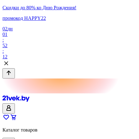
Скидки до 80% ко Дню Рождения!
промокод HAPPY22
02
дн
01
:
52
:
12
Каталог товаров