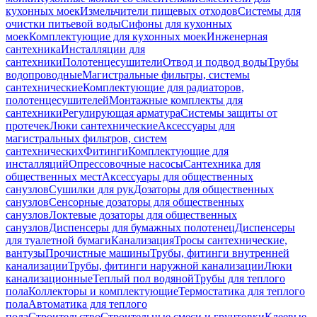
кухонных моек
Измельчители пищевых отходов
Системы для
очистки питьевой воды
Сифоны для кухонных
моек
Комплектующие для кухонных моек
Инженерная
сантехника
Инсталляции для
сантехники
Полотенцесушители
Отвод и подвод воды
Трубы
водопроводные
Магистральные фильтры, системы
сантехнические
Комплектующие для радиаторов,
полотенцесушителей
Монтажные комплекты для
сантехники
Регулирующая арматура
Системы защиты от
протечек
Люки сантехнические
Аксессуары для
магистральных фильтров, систем
сантехнических
Фитинги
Комплектующие для
инсталляций
Опрессовочные насосы
Сантехника для
общественных мест
Аксессуары для общественных
санузлов
Сушилки для рук
Дозаторы для общественных
санузлов
Сенсорные дозаторы для общественных
санузлов
Локтевые дозаторы для общественных
санузлов
Диспенсеры для бумажных полотенец
Диспенсеры
для туалетной бумаги
Канализация
Тросы сантехнические,
вантузы
Прочистные машины
Трубы, фитинги внутренней
канализации
Трубы, фитинги наружной канализации
Люки
канализационные
Теплый пол водяной
Трубы для теплого
пола
Коллекторы и комплектующие
Термостатика для теплого
пола
Автоматика для теплого
пола
Строительство
Строительные смеси и грунтовки
Клеевые