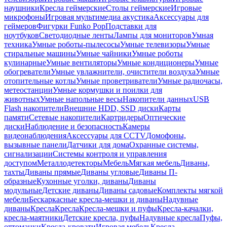
наушники
Кресла геймерские
Столы геймерские
Игровые
микрофоны
Игровая мультимедиа акустика
Аксессуары для
геймеров
Фигурки Funko Pop
Подставки для
ноутбуков
Светодиодные ленты
Лампы для мониторов
Умная
техника
Умные роботы-пылесосы
Умные телевизоры
Умные
стиральные машины
Умные чайники
Умные роботы
кулинарные
Умные вентиляторы
Умные кондиционеры
Умные
обогреватели
Умные увлажнители, очистители воздуха
Умные
отопительные котлы
Умные проветриватели
Умные радиочасы,
метеостанции
Умные кормушки и поилки для
животных
Умные напольные весы
Накопители данных
USB
Flash накопители
Внешние HDD, SSD диски
Карты
памяти
Сетевые накопители
Картридеры
Оптические
диски
Наблюдение и безопасность
Камеры
видеонаблюдения
Аксессуары для CCTV
Домофоны,
вызывные панели
Датчики для дома
Охранные системы,
сигнализации
Системы контроля и управления
доступом
Металлодетекторы
Мебель
Мягкая мебель
Диваны,
тахты
Диваны прямые
Диваны угловые
Диваны П-
образные
Кухонные уголки, диваны
Диваны
модульные
Детские диваны
Диваны садовые
Комплекты мягкой
мебели
Бескаркасные кресла-мешки и диваны
Надувные
диваны
Кресла
Кресла
Кресла-мешки и пуфы
Кресла-качалки,
кресла-маятники
Детские кресла, пуфы
Надувные кресла
Пуфы,
оттоманки
Кресла-кровати
Игровая мебель
Кресла