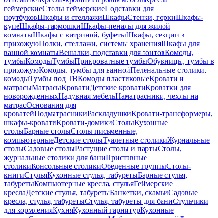
геймерские
Столы геймерские
Подставки для
ноутбуков
Шкафы и стеллажи
Шкафы
Стенки, горки
Шкафы-
купе
Шкафы-гармошки
Шкафы-пеналы для жилой
комнаты
Шкафы с витриной, буфеты
Шкафы, секции в
прихожую
Полки, стеллажи, системы хранения
Шкафы для
ванной комнаты
Вешалки, подставки для зонтов
Комоды,
тумбы
Комоды
Тумбы
Прикроватные тумбы
Обувницы, тумбы в
прихожую
Комоды, тумбы для ванной
Пеленальные столики,
комоды
Тумбы под ТВ
Комоды пластиковые
Кровати и
матрасы
Матрасы
Кровати
Детские кровати
Кроватки для
новорожденных
Надувная мебель
Наматрасники, чехлы на
матрас
Основания для
кроватей
Подматрасники
Раскладушки
Кровати-трансформеры,
шкафы-кровати
Кровати-домики
Столы
Кухонные
столы
Барные столы
Столы письменные,
компьютерные
Детские столы
Туалетные столики
Журнальные
столы
Садовые столы
Растущие столы и парты
Столы,
журнальные столики для бани
Приставные
столики
Консольные столики
Обеденные группы
Столы-
книги
Стулья
Кухонные стулья, табуреты
Барные стулья,
табуреты
Компьютерные кресла, стулья
Геймерские
кресла
Детские стулья, табуреты
Банкетки, скамьи
Садовые
кресла, стулья, табуреты
Стулья, табуреты для бани
Стульчики
для кормления
Кухня
Кухонный гарнитур
Кухонные