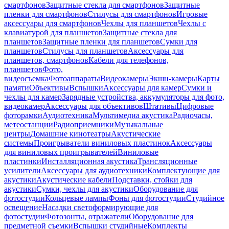
смартфонов
Защитные стекла для смартфонов
Защитные
пленки для смартфонов
Стилусы для смартфонов
Игровые
аксессуары для смартфонов
Чехлы для планшетов
Чехлы с
клавиатурой для планшетов
Защитные стекла для
планшетов
Защитные пленки для планшетов
Сумки для
планшетов
Стилусы для планшетов
Аксессуары для
планшетов, смартфонов
Кабели для телефонов,
планшетов
Фото,
видеосъемка
Фотоаппараты
Видеокамеры
Экшн-камеры
Карты
памяти
Объективы
Вспышки
Аксессуары для камер
Сумки и
чехлы для камер
Зарядные устройства, аккумуляторы для фото,
видеокамер
Аксессуары для объективов
Штативы
Цифровые
фоторамки
Аудиотехника
Мультимедиа акустика
Радиочасы,
метеостанции
Радиоприемники
Музыкальные
центры
Домашние кинотеатры
Акустические
системы
Проигрыватели виниловых пластинок
Аксессуары
для виниловых проигрывателей
Виниловые
пластинки
Инсталляционная акустика
Трансляционные
усилители
Аксессуары для аудиотехники
Комплектующие для
акустики
Акустические кабели
Подставки, стойки для
акустики
Сумки, чехлы для акустики
Оборудование для
фотостудии
Кольцевые лампы
Фоны для фотостудии
Студийное
освещение
Насадки светоформирующие для
фотостудии
Фотозонты, отражатели
Оборудование для
предметной съемки
Вспышки студийные
Комплекты