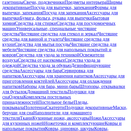
газетницы
Свечи, подсвечники
Предметы интерьера
Ширмы
декоративные
Посуда для выпечки, запекания
Формы для
выпечки, запекания
Посуда для запекания
Аксессуары для
выпечки
Бумага, фольга, рукава для выпечки
Бытовая
химия
Средства для стирки
Средства для посудомоечных
машин
Универсальные, специальные чистящие
средства
Чистящие средства для стекол и зеркал
Чистящие
средства для ванной и туалета
Чистящие средства для
кухни
Средства для мытья посуды
Чистящие средства для
мебели
Чистящие средства для напольных покрытий и
ковров
Средства для ухода за техникой
Освежители
воздуха
Средства от насекомых
Средства ухода за
одеждой
Средства ухода за обувью
Дезинфицирующие
средства
Аксессуары для бара
Сервировка для
напитков
Аксессуары для хранения напитков
Аксессуары для
приготовления коктейлей
Аксессуары для охлаждения
напитков
Наборы для бара, мини-бары
Штопоры, открывалки
для бутылок
Домашний текстиль
Подушки для
сна
Одеяла
Комплекты постельных
принадлежностей
Постельное белье
Пледы,
покрывала
Полотенца
Скатерти
Подушки декоративные
Маски,
беруши для сна
Наполнители для домашнего
текстиля
Ткани
Кухонные ножи, аксессуары
Ножи
Аксессуары
для кухонных ножей
Ножеточки и комплектующие
Ковры и
напольные покрытия
Ковры, циновки, шкуры
Ковры,