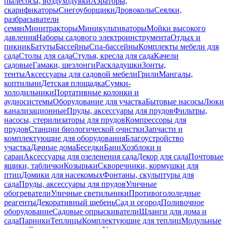
пылесосы, воздуходувки
Аэраторы,
скарификаторы
Снегоуборщики
Дровоколы
Сеялки,
разбрасыватели
семян
Минитракторы
Миникультиваторы
Мойки высокого
давления
Наборы садового электроинструмента
Отдых и
пикник
Батуты
Бассейны
Спа-бассейны
Комплекты мебели для
сада
Столы для сада
Стулья, кресла для сада
Качели
садовые
Гамаки, шезлонги
Раскладушки
Зонты,
тенты
Аксессуары для садовой мебели
Грили
Мангалы,
коптильни
Детская площадка
Сумки-
холодильники
Портативные колонки и
аудиосистемы
Оборудование для участка
Бытовые насосы
Люки
канализационные
Пруды, аксессуары для прудов
Фильтры,
насосы, стерилизаторы для прудов
Компрессоры для
прудов
Станции биологической очистки
Запчасти и
комплектующие для оборудования
Благоустройство
участка
Дачные дома
Беседки
Бани
Хозблоки и
сараи
Аксессуары для озеленения сада
Декор для сада
Почтовые
ящики, таблички
Козырьки
Скворечники, кормушки для
птиц
Домики для насекомых
Фонтаны, скульптуры для
сада
Пруды, аксессуары для прудов
Уличные
обогреватели
Уличные светильники
Противогололедные
реагенты
Декоративный щебень
Сад и огород
Поливочное
оборудование
Садовые опрыскиватели
Шланги для дома и
сада
Парники
Теплицы
Комплектующие для теплиц
Модульные