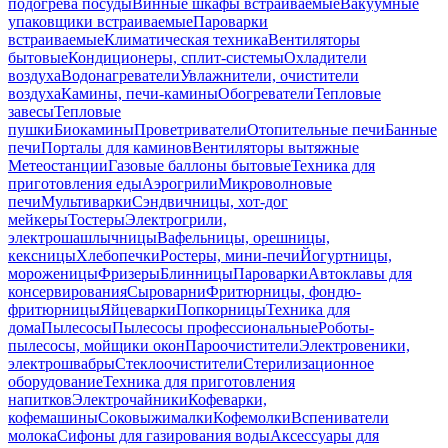
подогрева посуды
Винные шкафы встраиваемые
Вакуумные
упаковщики встраиваемые
Пароварки
встраиваемые
Климатическая техника
Вентиляторы
бытовые
Кондиционеры, сплит-системы
Охладители
воздуха
Водонагреватели
Увлажнители, очистители
воздуха
Камины, печи-камины
Обогреватели
Тепловые
завесы
Тепловые
пушки
Биокамины
Проветриватели
Отопительные печи
Банные
печи
Порталы для каминов
Вентиляторы вытяжные
Метеостанции
Газовые баллоны бытовые
Техника для
приготовления еды
Аэрогрили
Микроволновые
печи
Мультиварки
Сэндвичницы, хот-дог
мейкеры
Тостеры
Электрогрили,
электрошашлычницы
Вафельницы, орешницы,
кексницы
Хлебопечки
Ростеры, мини-печи
Йогуртницы,
мороженицы
Фризеры
Блинницы
Пароварки
Автоклавы для
консервирования
Сыроварни
Фритюрницы, фондю-
фритюрницы
Яйцеварки
Попкорницы
Техника для
дома
Пылесосы
Пылесосы профессиональные
Роботы-
пылесосы, мойщики окон
Пароочистители
Электровеники,
электрошвабры
Стеклоочистители
Стерилизационное
оборудование
Техника для приготовления
напитков
Электрочайники
Кофеварки,
кофемашины
Соковыжималки
Кофемолки
Вспениватели
молока
Сифоны для газирования воды
Аксессуары для