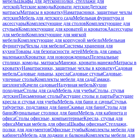
мебель
Шкафы для детской
Полки, стеллажи для
детской
Детские комоды
Кровати детские
Детские
матрасы
Матрасы в кроватку
Наматрасники, защитные чехлы
детские
Мебель для детского сада
Мебельная фурнитура и
аксессуары
Комплектующие для столов
Комплектующие для
стульев
Комплектующие для кроватей и кроваток
Аксессуары
для мебели
Комплектующие для мягкой
мебели
Комплектующие для корпусной мебели
Мебельная
фурнитура
Чехлы для мебели
Системы хранения для
кухни
Товары для безопасности детей
Мебель для самых
маленьких
Кроватки для новорожденных
Пеленальные
столики, комоды, матрасы
Манежи, кровати-манежи
Матрасы в
кроватку
Наматрасники, защитные чехлы в кроватку
Садовая
мебель
Садовые диваны, кресла
Садовые стулья
Садовые,
уличные столы
Комплекты мебели для сада
Гамаки,
шезлонги
Качели садовые
Надувная мебель
Кухни
походные
Столы для сада
Мебель для учебы
Столы, стулья
детские
Письменные столы
Растущие столы и парты
Растущие
кресла и стулья для учебы
Мебель для бани и сауны
Стулья,
табуретки, подставки для бани
Скамьи для бани
Столы для
бани
Журнальные столики для бани
Мебель для кабинета и
офиса
Столы офисные, компьютерные
Кресла, стулья для
офиса
Мягкая мебель для офиса
Шкафы офисные
Стеллажи,
полки для документов
Офисные тумбы
Комплекты мебели для
кабинета
Мебель для лоджии и балкона
Комплекты мебели для