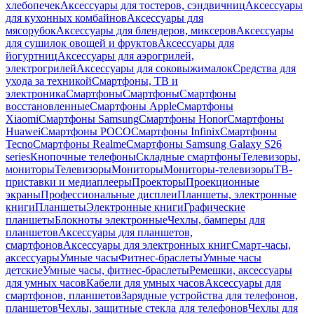
хлебопечек
Аксессуары для тостеров, сэндвичниц
Аксессуары
для кухонных комбайнов
Аксессуары для
мясорубок
Аксессуары для блендеров, миксеров
Аксессуары
для сушилок овощей и фруктов
Аксессуары для
йогуртниц
Аксессуары для аэрогрилей,
электрогрилей
Аксессуары для соковыжималок
Средства для
ухода за техникой
Смартфоны, ТВ и
электроника
Смартфоны
Смартфоны
Смартфоны
восстановленные
Смартфоны Apple
Смартфоны
Xiaomi
Смартфоны Samsung
Смартфоны Honor
Смартфоны
Huawei
Смартфоны POCO
Смартфоны Infinix
Смартфоны
Tecno
Смартфоны Realme
Смартфоны Samsung Galaxy S26
series
Кнопочные телефоны
Складные смартфоны
Телевизоры,
мониторы
Телевизоры
Мониторы
Мониторы-телевизоры
ТВ-
приставки и медиаплееры
Проекторы
Проекционные
экраны
Профессиональные дисплеи
Планшеты, электронные
книги
Планшеты
Электронные книги
Графические
планшеты
Блокноты электронные
Чехлы, бамперы для
планшетов
Аксессуары для планшетов,
смартфонов
Аксессуары для электронных книг
Смарт-часы,
аксессуары
Умные часы
Фитнес-браслеты
Умные часы
детские
Умные часы, фитнес-браслеты
Ремешки, аксессуары
для умных часов
Кабели для умных часов
Аксессуары для
смартфонов, планшетов
Зарядные устройства для телефонов,
планшетов
Чехлы, защитные стекла для телефонов
Чехлы для