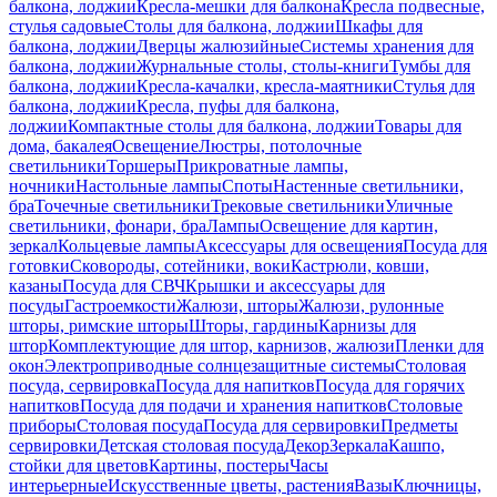
балкона, лоджии
Кресла-мешки для балкона
Кресла подвесные,
стулья садовые
Столы для балкона, лоджии
Шкафы для
балкона, лоджии
Дверцы жалюзийные
Системы хранения для
балкона, лоджии
Журнальные столы, столы-книги
Тумбы для
балкона, лоджии
Кресла-качалки, кресла-маятники
Стулья для
балкона, лоджии
Кресла, пуфы для балкона,
лоджии
Компактные столы для балкона, лоджии
Товары для
дома, бакалея
Освещение
Люстры, потолочные
светильники
Торшеры
Прикроватные лампы,
ночники
Настольные лампы
Споты
Настенные светильники,
бра
Точечные светильники
Трековые светильники
Уличные
светильники, фонари, бра
Лампы
Освещение для картин,
зеркал
Кольцевые лампы
Аксессуары для освещения
Посуда для
готовки
Сковороды, сотейники, воки
Кастрюли, ковши,
казаны
Посуда для СВЧ
Крышки и аксессуары для
посуды
Гастроемкости
Жалюзи, шторы
Жалюзи, рулонные
шторы, римские шторы
Шторы, гардины
Карнизы для
штор
Комплектующие для штор, карнизов, жалюзи
Пленки для
окон
Электроприводные солнцезащитные системы
Столовая
посуда, сервировка
Посуда для напитков
Посуда для горячих
напитков
Посуда для подачи и хранения напитков
Столовые
приборы
Столовая посуда
Посуда для сервировки
Предметы
сервировки
Детская столовая посуда
Декор
Зеркала
Кашпо,
стойки для цветов
Картины, постеры
Часы
интерьерные
Искусственные цветы, растения
Вазы
Ключницы,