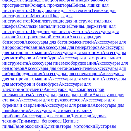
пространства
Фонари, прожекторы
Кейсы, ящики для
инструментов
Оборудование для мастерской
Тележки для
инструментов
Магниты
Шкафы для
инструментов
Комплектующие для инструментальных
шкафов
Стеллажи металлические
Стенды, держатели для
инструментов
Поддоны для инструментов
Аксессуары для
силовой и строительной техники
Аксессуары для
бензорезов
Аксессуары для бетоносмесителей
Аксессуары для
виброоборудования
Аксессуары для генераторов
Аксессуары
для затирочных машин
Аксессуары для мотопомп
Аксессуары
для мотобуров и бензобуров
Аксессуары для строительного
инструмента
Аксессуары пневмооборудования
Аксессуары для
бензорезов
Аксессуары для бетоносмесителей
Аксессуары для
виброоборудования
Аксессуары для генераторов
Аксессуары
для затирочных машин
Аксессуары для мотопомп
Аксессуары
для мотобуров и бензобуров
Аксессуары для
электроинструмента
Аксессуары для компрессоров,
пневмосистем
Аксессуары для сварки, пайки
Аксессуары для
станков
Аксессуары для стружкоотсосов
Аксессуары для
бурения и сверления
Аксессуары для резания
Аксессуары для
шлифования
Аксессуары для измерительных
приборов
Аксессуары для станков
Дом и сад
Садовая
техника
Триммеры, бензокосы
Цепные
пилы
Газонокосилки
Культиваторы, мотоблоки
Кусторезы,