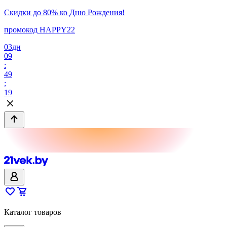
Скидки до 80% ко Дню Рождения!
промокод HAPPY22
03
дн
09
:
49
:
19
Каталог товаров