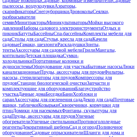
садовые ножницы
Садовые, кормовые измельчители
Садовые
пылесосы, воздуходувки
Аэраторы,
скарификаторы
Снегоуборщики
Дровоколы
Сеялки,
разбрасыватели
семян
Минитракторы
Миникультиваторы
Мойки высокого
давления
Наборы садового электроинструмента
Отдых и
пикник
Батуты
Бассейны
Спа-бассейны
Комплекты мебели для
сада
Столы для сада
Стулья, кресла для сада
Качели
садовые
Гамаки, шезлонги
Раскладушки
Зонты,
тенты
Аксессуары для садовой мебели
Грили
Мангалы,
коптильни
Детская площадка
Сумки-
холодильники
Портативные колонки и
аудиосистемы
Оборудование для участка
Бытовые насосы
Люки
канализационные
Пруды, аксессуары для прудов
Фильтры,
насосы, стерилизаторы для прудов
Компрессоры для
прудов
Станции биологической очистки
Запчасти и
комплектующие для оборудования
Благоустройство
участка
Дачные дома
Беседки
Бани
Хозблоки и
сараи
Аксессуары для озеленения сада
Декор для сада
Почтовые
ящики, таблички
Козырьки
Скворечники, кормушки для
птиц
Домики для насекомых
Фонтаны, скульптуры для
сада
Пруды, аксессуары для прудов
Уличные
обогреватели
Уличные светильники
Противогололедные
реагенты
Декоративный щебень
Сад и огород
Поливочное
оборудование
Садовые опрыскиватели
Шланги для дома и