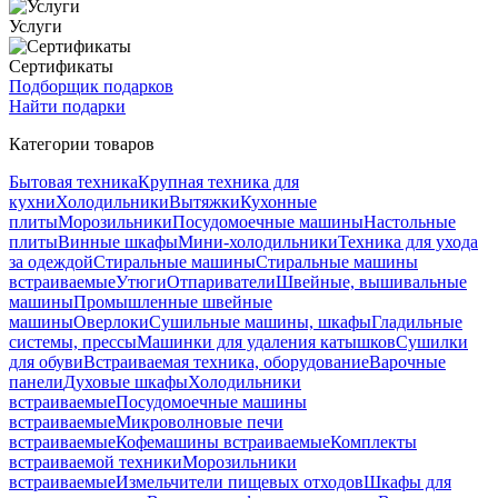
Услуги
Сертификаты
Подборщик подарков
Найти подарки
Категории товаров
Бытовая техника
Крупная техника для
кухни
Холодильники
Вытяжки
Кухонные
плиты
Морозильники
Посудомоечные машины
Настольные
плиты
Винные шкафы
Мини-холодильники
Техника для ухода
за одеждой
Стиральные машины
Стиральные машины
встраиваемые
Утюги
Отпариватели
Швейные, вышивальные
машины
Промышленные швейные
машины
Оверлоки
Сушильные машины, шкафы
Гладильные
системы, прессы
Машинки для удаления катышков
Сушилки
для обуви
Встраиваемая техника, оборудование
Варочные
панели
Духовые шкафы
Холодильники
встраиваемые
Посудомоечные машины
встраиваемые
Микроволновые печи
встраиваемые
Кофемашины встраиваемые
Комплекты
встраиваемой техники
Морозильники
встраиваемые
Измельчители пищевых отходов
Шкафы для