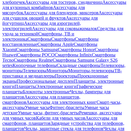
хлебопечек
Аксессуары для тостеров, сэндвичниц
Аксессуары
для кухонных комбайнов
Аксессуары для
мясорубок
Аксессуары для блендеров, миксеров
Аксессуары
для сушилок овощей и фруктов
Аксессуары для
йогуртниц
Аксессуары для аэрогрилей,
электрогрилей
Аксессуары для соковыжималок
Средства для
ухода за техникой
Смартфоны, ТВ и
электроника
Смартфоны
Смартфоны
Смартфоны
восстановленные
Смартфоны Apple
Смартфоны
Xiaomi
Смартфоны Samsung
Смартфоны Honor
Смартфоны
Huawei
Смартфоны POCO
Смартфоны Infinix
Смартфоны
Tecno
Смартфоны Realme
Смартфоны Samsung Galaxy S26
series
Кнопочные телефоны
Складные смартфоны
Телевизоры,
мониторы
Телевизоры
Мониторы
Мониторы-телевизоры
ТВ-
приставки и медиаплееры
Проекторы
Проекционные
экраны
Профессиональные дисплеи
Планшеты, электронные
книги
Планшеты
Электронные книги
Графические
планшеты
Блокноты электронные
Чехлы, бамперы для
планшетов
Аксессуары для планшетов,
смартфонов
Аксессуары для электронных книг
Смарт-часы,
аксессуары
Умные часы
Фитнес-браслеты
Умные часы
детские
Умные часы, фитнес-браслеты
Ремешки, аксессуары
для умных часов
Кабели для умных часов
Аксессуары для
смартфонов, планшетов
Зарядные устройства для телефонов,
планшетов
Чехлы, защитные стекла для телефонов
Чехлы для