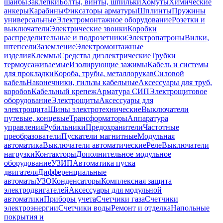
шайбы
Заклепки
Болты, винты, шпильки
Хомуты
Химические
анкеры
Карабины
Фиксаторы арматуры
Шплинты
Пружины
универсальные
Электромонтажное оборудование
Розетки и
выключатели
Электрические звонки
Коробки
распределительные и подрозетники
Электропатроны
Вилки,
штепсели
Заземление
Электромонтажные
изделия
Клеммы
Средства диэлектрические
Трубки
термоусаживаемые
Изолирующие зажимы
Кабель и системы
для прокладки
Короба, трубы, металлорукав
Силовой
кабель
Наконечники, гильзы кабельные
Аксессуары для труб,
коробов
Кабельный крепеж
Арматура СИП
Электрощитовое
оборудование
Электрощиты
Аксессуары для
электрощита
Шины электротехнические
Выключатели
путевые, концевые
Трансформаторы
Аппаратура
управления
Рубильники
Предохранители
Частотные
преобразователи
Пускатели магнитные
Модульная
автоматика
Выключатели автоматические
Реле
Выключатели
нагрузки
Контакторы
Дополнительное модульное
оборудование
УЗИП
Автоматика пуска
двигателя
Дифференциальные
автоматы
УЗО
Конденсаторы
Комплексная защита
электродвигателей
Аксессуары для модульной
автоматики
Приборы учета
Счетчики газа
Счетчики
электроэнергии
Счетчики воды
Ремонт и отделка
Напольные
покрытия и