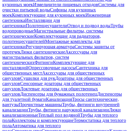
кухонных моек
Измельчители пищевых отходов
Системы для
очистки питьевой воды
Сифоны для кухонных
моек
Комплектующие для кухонных моек
Инженерная
сантехника
Инсталляции для
сантехники
Полотенцесушители
Отвод и подвод воды
Трубы
водопроводные
Магистральные фильтры, системы
сантехнические
Комплектующие для радиаторов,
полотенцесушителей
Монтажные комплекты для
сантехники
Регулирующая арматура
Системы защиты от
протечек
Люки сантехнические
Аксессуары для
магистральных фильтров, систем
сантехнических
Фитинги
Комплектующие для
инсталляций
Опрессовочные насосы
Сантехника для
общественных мест
Аксессуары для общественных
санузлов
Сушилки для рук
Дозаторы для общественных
санузлов
Сенсорные дозаторы для общественных
санузлов
Локтевые дозаторы для общественных
санузлов
Диспенсеры для бумажных полотенец
Диспенсеры
для туалетной бумаги
Канализация
Тросы сантехнические,
вантузы
Прочистные машины
Трубы, фитинги внутренней
канализации
Трубы, фитинги наружной канализации
Люки
канализационные
Теплый пол водяной
Трубы для теплого
пола
Коллекторы и комплектующие
Термостатика для теплого
пола
Автоматика для теплого
пола
Строительство
Строительные смеси и грунтовки
Клеевые