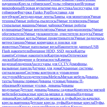
наушники
Кресла геймерские
Столы геймерские
Игровые
микрофоны
Игровая мультимедиа акустика
Аксессуары для
геймеров
Фигурки Funko Pop
Подставки для
ноутбуков
Светодиодные ленты
Лампы для мониторов
Умная
техника
Умные роботы-пылесосы
Умные телевизоры
Умные
стиральные машины
Умные чайники
Умные роботы
кулинарные
Умные вентиляторы
Умные кондиционеры
Умные
обогреватели
Умные увлажнители, очистители воздуха
Умные
отопительные котлы
Умные проветриватели
Умные радиочасы,
метеостанции
Умные кормушки и поилки для
животных
Умные напольные весы
Накопители данных
USB
Flash накопители
Внешние HDD, SSD диски
Карты
памяти
Сетевые накопители
Картридеры
Оптические
диски
Наблюдение и безопасность
Камеры
видеонаблюдения
Аксессуары для CCTV
Домофоны,
вызывные панели
Датчики для дома
Охранные системы,
сигнализации
Системы контроля и управления
доступом
Металлодетекторы
Мебель
Мягкая мебель
Диваны,
тахты
Диваны прямые
Диваны угловые
Диваны П-
образные
Кухонные уголки, диваны
Диваны
модульные
Детские диваны
Диваны садовые
Комплекты мягкой
мебели
Бескаркасные кресла-мешки и диваны
Надувные
диваны
Кресла
Кресла
Кресла-мешки и пуфы
Кресла-качалки,
кресла-маятники
Детские кресла, пуфы
Надувные кресла
Пуфы,
оттоманки
Кресла-кровати
Игровая мебель
Кресла