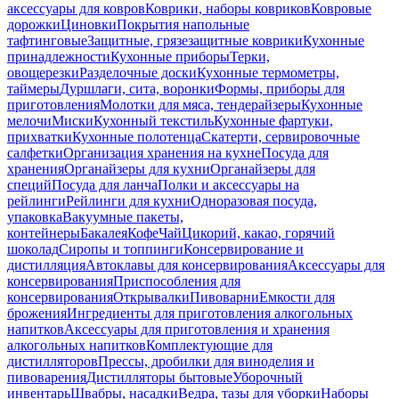
аксессуары для ковров
Коврики, наборы ковриков
Ковровые
дорожки
Циновки
Покрытия напольные
тафтинговые
Защитные, грязезащитные коврики
Кухонные
принадлежности
Кухонные приборы
Терки,
овощерезки
Разделочные доски
Кухонные термометры,
таймеры
Дуршлаги, сита, воронки
Формы, приборы для
приготовления
Молотки для мяса, тендерайзеры
Кухонные
мелочи
Миски
Кухонный текстиль
Кухонные фартуки,
прихватки
Кухонные полотенца
Скатерти, сервировочные
салфетки
Организация хранения на кухне
Посуда для
хранения
Органайзеры для кухни
Органайзеры для
специй
Посуда для ланча
Полки и аксессуары на
рейлинги
Рейлинги для кухни
Одноразовая посуда,
упаковка
Вакуумные пакеты,
контейнеры
Бакалея
Кофе
Чай
Цикорий, какао, горячий
шоколад
Сиропы и топпинги
Консервирование и
дистилляция
Автоклавы для консервирования
Аксессуары для
консервирования
Приспособления для
консервирования
Открывалки
Пивоварни
Емкости для
брожения
Ингредиенты для приготовления алкогольных
напитков
Аксессуары для приготовления и хранения
алкогольных напитков
Комплектующие для
дистилляторов
Прессы, дробилки для виноделия и
пивоварения
Дистилляторы бытовые
Уборочный
инвентарь
Швабры, насадки
Ведра, тазы для уборки
Наборы