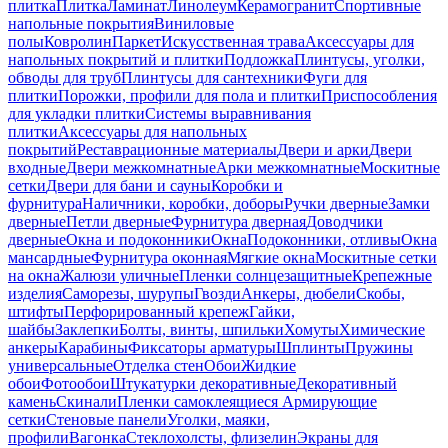
плитка
Плитка
Ламинат
Линолеум
Керамогранит
Спортивные
напольные покрытия
Виниловые
полы
Ковролин
Паркет
Искусственная трава
Аксессуары для
напольных покрытий и плитки
Подложка
Плинтусы, уголки,
обводы для труб
Плинтусы для сантехники
Фуги для
плитки
Порожки, профили для пола и плитки
Приспособления
для укладки плитки
Системы выравнивания
плитки
Аксессуары для напольных
покрытий
Реставрационные материалы
Двери и арки
Двери
входные
Двери межкомнатные
Арки межкомнатные
Москитные
сетки
Двери для бани и сауны
Коробки и
фурнитура
Наличники, коробки, доборы
Ручки дверные
Замки
дверные
Петли дверные
Фурнитура дверная
Доводчики
дверные
Окна и подоконники
Окна
Подоконники, отливы
Окна
мансардные
Фурнитура оконная
Мягкие окна
Москитные сетки
на окна
Жалюзи уличные
Пленки солнцезащитные
Крепежные
изделия
Саморезы, шурупы
Гвозди
Анкеры, дюбели
Скобы,
штифты
Перфорированный крепеж
Гайки,
шайбы
Заклепки
Болты, винты, шпильки
Хомуты
Химические
анкеры
Карабины
Фиксаторы арматуры
Шплинты
Пружины
универсальные
Отделка стен
Обои
Жидкие
обои
Фотообои
Штукатурки декоративные
Декоративный
камень
Скинали
Пленки самоклеящиеся
Армирующие
сетки
Стеновые панели
Уголки, маяки,
профили
Вагонка
Стеклохолсты, флизелин
Экраны для