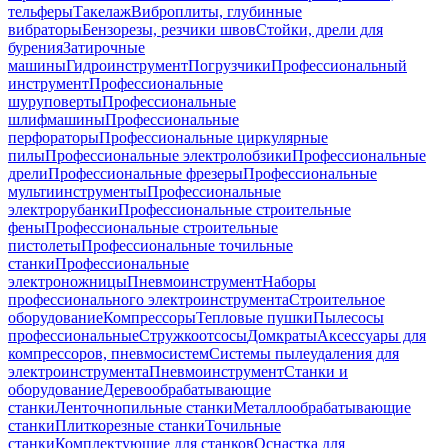
тельферы
Такелаж
Виброплиты, глубинные
вибраторы
Бензорезы, резчики швов
Стойки, дрели для
бурения
Затирочные
машины
Гидроинструмент
Погрузчики
Профессиональный
инструмент
Профессиональные
шуруповерты
Профессиональные
шлифмашины
Профессиональные
перфораторы
Профессиональные циркулярные
пилы
Профессиональные электролобзики
Профессиональные
дрели
Профессиональные фрезеры
Профессиональные
мультиинструменты
Профессиональные
электрорубанки
Профессиональные строительные
фены
Профессиональные строительные
пистолеты
Профессиональные точильные
станки
Профессиональные
электроножницы
Пневмоинструмент
Наборы
профессионального электроинструмента
Строительное
оборудование
Компрессоры
Тепловые пушки
Пылесосы
профессиональные
Стружкоотсосы
Домкраты
Аксессуары для
компрессоров, пневмосистем
Системы пылеудаления для
электроинструмента
Пневмоинструмент
Станки и
оборудование
Деревообрабатывающие
станки
Ленточнопильные станки
Металлообрабатывающие
станки
Плиткорезные станки
Точильные
станки
Комплектующие для станков
Оснастка для