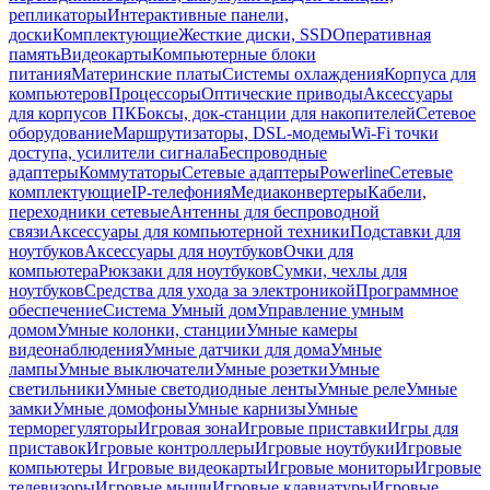
репликаторы
Интерактивные панели,
доски
Комплектующие
Жесткие диски, SSD
Оперативная
память
Видеокарты
Компьютерные блоки
питания
Материнские платы
Системы охлаждения
Корпуса для
компьютеров
Процессоры
Оптические приводы
Аксессуары
для корпусов ПК
Боксы, док-станции для накопителей
Сетевое
оборудование
Маршрутизаторы, DSL-модемы
Wi-Fi точки
доступа, усилители сигнала
Беспроводные
адаптеры
Коммутаторы
Сетевые адаптеры
Powerline
Сетевые
комплектующие
IP-телефония
Медиаконвертеры
Кабели,
переходники сетевые
Антенны для беспроводной
связи
Аксессуары для компьютерной техники
Подставки для
ноутбуков
Аксессуары для ноутбуков
Очки для
компьютера
Рюкзаки для ноутбуков
Сумки, чехлы для
ноутбуков
Средства для ухода за электроникой
Программное
обеспечение
Система Умный дом
Управление умным
домом
Умные колонки, станции
Умные камеры
видеонаблюдения
Умные датчики для дома
Умные
лампы
Умные выключатели
Умные розетки
Умные
светильники
Умные светодиодные ленты
Умные реле
Умные
замки
Умные домофоны
Умные карнизы
Умные
терморегуляторы
Игровая зона
Игровые приставки
Игры для
приставок
Игровые контроллеры
Игровые ноутбуки
Игровые
компьютеры
Игровые видеокарты
Игровые мониторы
Игровые
телевизоры
Игровые мыши
Игровые клавиатуры
Игровые