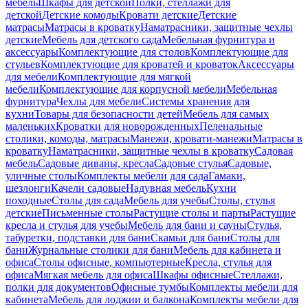
мебель
Шкафы для детской
Полки, стеллажи для
детской
Детские комоды
Кровати детские
Детские
матрасы
Матрасы в кроватку
Наматрасники, защитные чехлы
детские
Мебель для детского сада
Мебельная фурнитура и
аксессуары
Комплектующие для столов
Комплектующие для
стульев
Комплектующие для кроватей и кроваток
Аксессуары
для мебели
Комплектующие для мягкой
мебели
Комплектующие для корпусной мебели
Мебельная
фурнитура
Чехлы для мебели
Системы хранения для
кухни
Товары для безопасности детей
Мебель для самых
маленьких
Кроватки для новорожденных
Пеленальные
столики, комоды, матрасы
Манежи, кровати-манежи
Матрасы в
кроватку
Наматрасники, защитные чехлы в кроватку
Садовая
мебель
Садовые диваны, кресла
Садовые стулья
Садовые,
уличные столы
Комплекты мебели для сада
Гамаки,
шезлонги
Качели садовые
Надувная мебель
Кухни
походные
Столы для сада
Мебель для учебы
Столы, стулья
детские
Письменные столы
Растущие столы и парты
Растущие
кресла и стулья для учебы
Мебель для бани и сауны
Стулья,
табуретки, подставки для бани
Скамьи для бани
Столы для
бани
Журнальные столики для бани
Мебель для кабинета и
офиса
Столы офисные, компьютерные
Кресла, стулья для
офиса
Мягкая мебель для офиса
Шкафы офисные
Стеллажи,
полки для документов
Офисные тумбы
Комплекты мебели для
кабинета
Мебель для лоджии и балкона
Комплекты мебели для