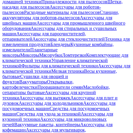
домашней техники
Принадлежности для пылесосов
Щетки,
насадки для пылесосов
Аксессуары для роботов-
пылесосов
Расходные материалы для пылесосов
Станции,
аккумуляторы для роботов-пылесосов
Аксессуары для
швейных машин
Аксессуары для промышленного швейного
оборудования
Аксессуары для стиральных и сушильных
машин
Аксессуары для пароочистителей,
отпаривателей
Аксессуары для стеклоочистителей
Техника для
измельчения продуктов
Блендеры
Кухонные комбайны,
измельчители
Планетарные
миксеры
Миксеры
Мясорубки
Ломтерезки
Комплектующие для
климатической техники
Управление климатической
техникой
Фильтры для климатической техники
Аксессуары для
климатической техники
Мелкая техника
Весы кухонные,
бытовые
Сушилки для овощей и
фруктов
Вакууматоры
Открывалки,
картофелечистки
Проращиватели семян
Маслобойки,
сепараторы бытовые
Аксессуары для крупной
техники
Аксессуары для вытяжек
Аксессуары для плит и
духовок
Аксессуары для холодильников
Аксессуары для
посудомоечных машин
Средства для посудомоечных
машин
Средства для ухода за техникой
Аксессуары для
кухонной техники
Аксессуары для микроволновых
печей
Вакуумные пакеты, контейнеры
Аксессуары для
кофемашин
Аксессуары для мультиварок,