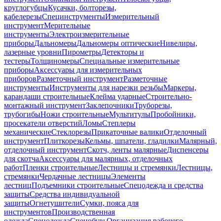
круглогубцы
Кусачки, болторезы,
кабелерезы
Специнструменты
Измерительный
инструмент
Мерительные
инструменты
Электроизмерительные
приборы
Дальномеры
Дальномеры оптические
Нивелиры,
лазерные уровни
Пирометры
Детекторы и
тестеры
Толщиномеры
Специальные измерительные
приборы
Аксессуары для измерительных
приборов
Разметочный инструмент
Разметочные
инструменты
Инструменты для нарезки резьбы
Маркеры,
карандаши строительные
Клейма ударные
Строительно-
монтажный инструмент
Заклепочники
Труборезы,
трубогибы
Ножи строительные
Мультитулы
Пробойники,
просекатели отверстий
Ломы
Степлеры
механические
Стеклорезы
Прикаточные валики
Отделочный
инструмент
Плиткорезы
Кельмы, шпатели, гладилки
Малярный,
отделочный инструмент
Скотч, ленты малярные
Диспенсеры
для скотча
Аксессуары для малярных, отделочных
работ
Пленки строительные
Лестницы и стремянки
Лестницы,
стремянки
Чердачные лестницы
Элементы
лестниц
Подъемники строительные
Спецодежда и средства
защиты
Средства индивидуальной
защиты
Огнетушители
Сумки, пояса для
инструментов
Производственная
одежда
Спецодежда
Спецобувь
Организация рабочего