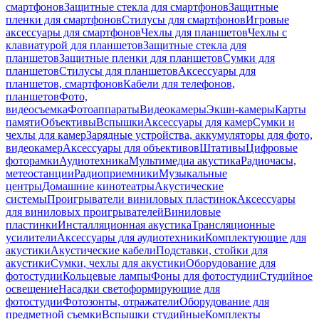
смартфонов
Защитные стекла для смартфонов
Защитные
пленки для смартфонов
Стилусы для смартфонов
Игровые
аксессуары для смартфонов
Чехлы для планшетов
Чехлы с
клавиатурой для планшетов
Защитные стекла для
планшетов
Защитные пленки для планшетов
Сумки для
планшетов
Стилусы для планшетов
Аксессуары для
планшетов, смартфонов
Кабели для телефонов,
планшетов
Фото,
видеосъемка
Фотоаппараты
Видеокамеры
Экшн-камеры
Карты
памяти
Объективы
Вспышки
Аксессуары для камер
Сумки и
чехлы для камер
Зарядные устройства, аккумуляторы для фото,
видеокамер
Аксессуары для объективов
Штативы
Цифровые
фоторамки
Аудиотехника
Мультимедиа акустика
Радиочасы,
метеостанции
Радиоприемники
Музыкальные
центры
Домашние кинотеатры
Акустические
системы
Проигрыватели виниловых пластинок
Аксессуары
для виниловых проигрывателей
Виниловые
пластинки
Инсталляционная акустика
Трансляционные
усилители
Аксессуары для аудиотехники
Комплектующие для
акустики
Акустические кабели
Подставки, стойки для
акустики
Сумки, чехлы для акустики
Оборудование для
фотостудии
Кольцевые лампы
Фоны для фотостудии
Студийное
освещение
Насадки светоформирующие для
фотостудии
Фотозонты, отражатели
Оборудование для
предметной съемки
Вспышки студийные
Комплекты