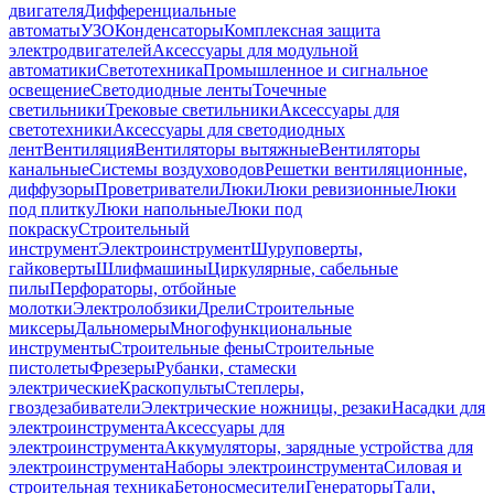
двигателя
Дифференциальные
автоматы
УЗО
Конденсаторы
Комплексная защита
электродвигателей
Аксессуары для модульной
автоматики
Светотехника
Промышленное и сигнальное
освещение
Светодиодные ленты
Точечные
светильники
Трековые светильники
Аксессуары для
светотехники
Аксессуары для светодиодных
лент
Вентиляция
Вентиляторы вытяжные
Вентиляторы
канальные
Системы воздуховодов
Решетки вентиляционные,
диффузоры
Проветриватели
Люки
Люки ревизионные
Люки
под плитку
Люки напольные
Люки под
покраску
Строительный
инструмент
Электроинструмент
Шуруповерты,
гайковерты
Шлифмашины
Циркулярные, сабельные
пилы
Перфораторы, отбойные
молотки
Электролобзики
Дрели
Строительные
миксеры
Дальномеры
Многофункциональные
инструменты
Строительные фены
Строительные
пистолеты
Фрезеры
Рубанки, стамески
электрические
Краскопульты
Степлеры,
гвоздезабиватели
Электрические ножницы, резаки
Насадки для
электроинструмента
Аксессуары для
электроинструмента
Аккумуляторы, зарядные устройства для
электроинструмента
Наборы электроинструмента
Силовая и
строительная техника
Бетоносмесители
Генераторы
Тали,