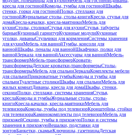
модули
Столешницы для кухни
Мебель для гостиной
Диваны,
кресла для гостиной
Комоды, тумбы для гостиной
Шкафы,
стенки, горки для гостиной
Полки, стеллажи для
гостиной
Журнальные столы, столы-книги
Кресла, стулья для
дома
Кресла-качалки, кресла-маятники
Мебель для
кухни
Столы, столики
Стулья для кухни
Стулья, табуреты
барные
Кухонный гарнитур
Кухонные модули
Кухонные
уголки, диваны
Стульчики для кормления
Системы хранения
для кухни
Мебель для ванной
Тумбы, консоли для
ванной
Шкафы, пеналы для ванной
Шкафчики, полки для
ванной
Зеркала для ванной
Аксессуары для ванной
Мебель-
трансформер
Мебель-трансформер
Кровати-
трансформеры
Детские кроватки-трансформеры
Столы-
трансформеры
Мебель для спальни
Зеркала
Комплекты мебели
для спальни
Прикроватные тумбы
Комоды и тумбы для
спальни
Туалетные столики
Шкафы для спальни
Мебель для
жилых комнат
Диваны, кресла для дома
Шкафы, стенки,
секции
Полки, стеллажи, системы хранения
Стулья,
кресла
Комоды и тумбы
Журнальные столы, столы-
книги
Кресла-качалки, кресла-маятники
Мебель для
телевизора
Комоды, тумбы под телевизор
Кронштейны, стойки
для телевизора
Каминокомплекты под телевизор
Мебель для
прихожей
Секции, тумбы в прихожую
Полки и системы
хранения в прихожую
Вешалки, подставки для
зонтов
Банкетки, скамьи
Ключницы, газетницы
Детская