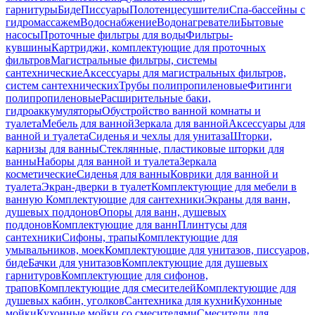
гарнитуры
Биде
Писсуары
Полотенцесушители
Спа-бассейны с
гидромассажем
Водоснабжение
Водонагреватели
Бытовые
насосы
Проточные фильтры для воды
Фильтры-
кувшины
Картриджи, комплектующие для проточных
фильтров
Магистральные фильтры, системы
сантехнические
Аксессуары для магистральных фильтров,
систем сантехнических
Трубы полипропиленовые
Фитинги
полипропиленовые
Расширительные баки,
гидроаккумуляторы
Обустройство ванной комнаты и
туалета
Мебель для ванной
Зеркала для ванной
Аксессуары для
ванной и туалета
Сиденья и чехлы для унитаза
Шторки,
карнизы для ванны
Стеклянные, пластиковые шторки для
ванны
Наборы для ванной и туалета
Зеркала
косметические
Сиденья для ванны
Коврики для ванной и
туалета
Экран-дверки в туалет
Комплектующие для мебели в
ванную
Комплектующие для сантехники
Экраны для ванн,
душевых поддонов
Опоры для ванн, душевых
поддонов
Комплектующие для ванн
Плинтусы для
сантехники
Сифоны, трапы
Комплектующие для
умывальников, моек
Комплектующие для унитазов, писсуаров,
биде
Бачки для унитазов
Комплектующие для душевых
гарнитуров
Комплектующие для сифонов,
трапов
Комплектующие для смесителей
Комплектующие для
душевых кабин, уголков
Сантехника для кухни
Кухонные
мойки
Кухонные мойки со смесителями
Смесители для