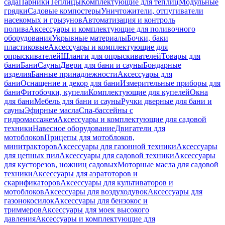
сада
Парники
Теплицы
Комплектующие для теплиц
Модульные
грядки
Садовые компостеры
Уничтожители, отпугиватели
насекомых и грызунов
Автоматизация и контроль
полива
Аксессуары и комплектующие для поливочного
оборудования
Укрывные материалы
Бочки, баки
пластиковые
Аксессуары и комплектующие для
опрыскивателей
Шланги для опрыскивателей
Товары для
бани
Бани
Сауны
Двери для бани и сауны
Бондарные
изделия
Банные принадлежности
Аксессуары для
бани
Оснащение и декор для бани
Измерительные приборы для
бани
Фитобочки, купели
Комплектующие для купелей
Окна
для бани
Мебель для бани и сауны
Ручки дверные для бани и
сауны
Эфирные масла
Спа-бассейны с
гидромассажем
Аксессуары и комплектующие для садовой
техники
Навесное оборудование
Двигатели для
мотоблоков
Прицепы для мотоблоков,
минитракторов
Аксессуары для газонной техники
Аксессуары
для цепных пил
Аксессуары для садовой техники
Аксессуары
для кусторезов, ножниц садовых
Моторные масла для садовой
техники
Аксессуары для аэратоторов и
скарификаторов
Аксессуары для культиваторов и
мотоблоков
Аксессуары для воздуходувок
Аксессуары для
газонокосилок
Аксессуары для бензокос и
триммеров
Аксессуары для моек высокого
давления
Аксессуары и комплектующие для