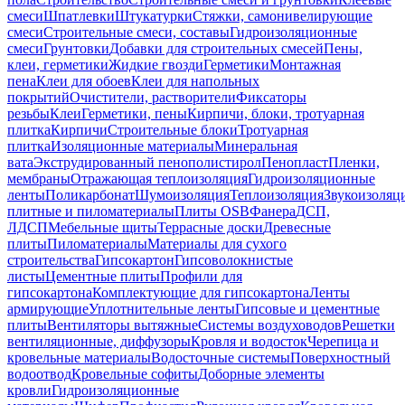
смеси
Шпатлевки
Штукатурки
Стяжки, самонивелирующие
смеси
Строительные смеси, составы
Гидроизоляционные
смеси
Грунтовки
Добавки для строительных смесей
Пены,
клеи, герметики
Жидкие гвозди
Герметики
Монтажная
пена
Клеи для обоев
Клеи для напольных
покрытий
Очистители, растворители
Фиксаторы
резьбы
Клеи
Герметики, пены
Кирпичи, блоки, тротуарная
плитка
Кирпичи
Строительные блоки
Тротуарная
плитка
Изоляционные материалы
Минеральная
вата
Экструдированный пенополистирол
Пенопласт
Пленки,
мембраны
Отражающая теплоизоляция
Гидроизоляционные
ленты
Поликарбонат
Шумоизоляция
Теплоизоляция
Звукоизоляц
плитные и пиломатериалы
Плиты OSB
Фанера
ДСП,
ЛДСП
Мебельные щиты
Террасные доски
Древесные
плиты
Пиломатериалы
Материалы для сухого
строительства
Гипсокартон
Гипсоволокнистые
листы
Цементные плиты
Профили для
гипсокартона
Комплектующие для гипсокартона
Ленты
армирующие
Уплотнительные ленты
Гипсовые и цементные
плиты
Вентиляторы вытяжные
Системы воздуховодов
Решетки
вентиляционные, диффузоры
Кровля и водосток
Черепица и
кровельные материалы
Водосточные системы
Поверхностный
водоотвод
Кровельные софиты
Доборные элементы
кровли
Гидроизоляционные