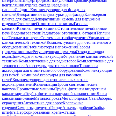
материалы
Шифер
Профнастил
Рулонная кровля
Кровельная
вентиляция
Отделка фасада
Фасадные
панели
Сайдинг
Комплектующие для фасадных
панелей
Декоративные штукатурки для фасада
Клинкерная
плитка для фасада
Декоративный камень для наружной
отделки
Отопление
Отопительные котлы
Газовые
колонки
Камины, печи-камины
Отопительные печи
Банные
печи
Водонагреватели
Радиаторы отопления, батареи
Теплый
пол
Теплые плинтусы
Системы антиобледенения
Управление
климатической техникой
Комплектующие для отопительного
оборудования
Стабилизаторы напряжения
Насосы
циркуляционные
Регулирующая арматура
Отвод и подвод
воды
Дымоходы и комплектующие
Управление климатической
техникой
Комплектующие для радиаторов
Комплектующие для
теплого пола
Аксессуары для теплых полов
Топливо и
аксессуары для отопительного оборудования
Комплектующие
для печей, каминов
Аксессуары для каминов,
печей
Комплектующие для отопительных котлов,
водонагревателей
Канализация
Тросы сантехнические,
вантузы
Прочистные машины
Трубы, фитинги внутренней
канализации
Трубы, фитинги наружной канализации
Люки
канализационные
Металлопрокат
Металлопрокат
Сваи
Заборы,
ограждения
Автоматика для ворот
Крепежные
изделия
Саморезы, шурупы
Гвозди
Анкеры, дюбели
Скобы,
штифты
Перфорированный крепеж
Гайки,