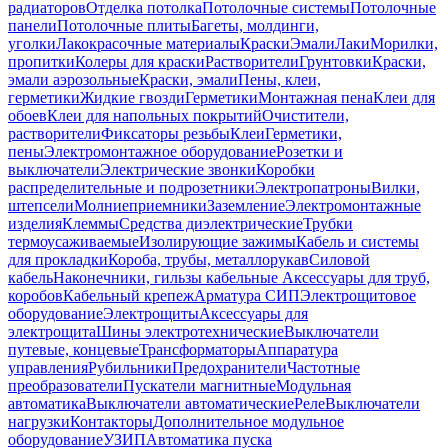
радиаторов
Отделка потолка
Потолочные системы
Потолочные
панели
Потолочные плиты
Багеты, молдинги,
уголки
Лакокрасочные материалы
Краски
Эмали
Лаки
Морилки,
пропитки
Колеры для краски
Растворители
Грунтовки
Краски,
эмали аэрозольные
Краски, эмали
Пены, клеи,
герметики
Жидкие гвозди
Герметики
Монтажная пена
Клеи для
обоев
Клеи для напольных покрытий
Очистители,
растворители
Фиксаторы резьбы
Клеи
Герметики,
пены
Электромонтажное оборудование
Розетки и
выключатели
Электрические звонки
Коробки
распределительные и подрозетники
Электропатроны
Вилки,
штепсели
Молниеприемники
Заземление
Электромонтажные
изделия
Клеммы
Средства диэлектрические
Трубки
термоусаживаемые
Изолирующие зажимы
Кабель и системы
для прокладки
Короба, трубы, металлорукав
Силовой
кабель
Наконечники, гильзы кабельные
Аксессуары для труб,
коробов
Кабельный крепеж
Арматура СИП
Электрощитовое
оборудование
Электрощиты
Аксессуары для
электрощита
Шины электротехнические
Выключатели
путевые, концевые
Трансформаторы
Аппаратура
управления
Рубильники
Предохранители
Частотные
преобразователи
Пускатели магнитные
Модульная
автоматика
Выключатели автоматические
Реле
Выключатели
нагрузки
Контакторы
Дополнительное модульное
оборудование
УЗИП
Автоматика пуска