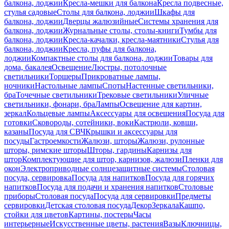
балкона, лоджии
Кресла-мешки для балкона
Кресла подвесные,
стулья садовые
Столы для балкона, лоджии
Шкафы для
балкона, лоджии
Дверцы жалюзийные
Системы хранения для
балкона, лоджии
Журнальные столы, столы-книги
Тумбы для
балкона, лоджии
Кресла-качалки, кресла-маятники
Стулья для
балкона, лоджии
Кресла, пуфы для балкона,
лоджии
Компактные столы для балкона, лоджии
Товары для
дома, бакалея
Освещение
Люстры, потолочные
светильники
Торшеры
Прикроватные лампы,
ночники
Настольные лампы
Споты
Настенные светильники,
бра
Точечные светильники
Трековые светильники
Уличные
светильники, фонари, бра
Лампы
Освещение для картин,
зеркал
Кольцевые лампы
Аксессуары для освещения
Посуда для
готовки
Сковороды, сотейники, воки
Кастрюли, ковши,
казаны
Посуда для СВЧ
Крышки и аксессуары для
посуды
Гастроемкости
Жалюзи, шторы
Жалюзи, рулонные
шторы, римские шторы
Шторы, гардины
Карнизы для
штор
Комплектующие для штор, карнизов, жалюзи
Пленки для
окон
Электроприводные солнцезащитные системы
Столовая
посуда, сервировка
Посуда для напитков
Посуда для горячих
напитков
Посуда для подачи и хранения напитков
Столовые
приборы
Столовая посуда
Посуда для сервировки
Предметы
сервировки
Детская столовая посуда
Декор
Зеркала
Кашпо,
стойки для цветов
Картины, постеры
Часы
интерьерные
Искусственные цветы, растения
Вазы
Ключницы,