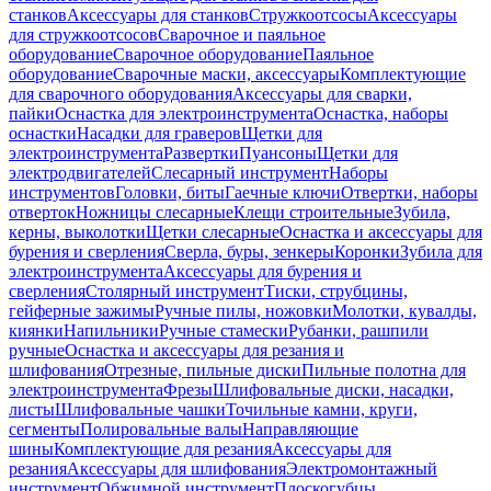
станков
Аксессуары для станков
Стружкоотсосы
Аксессуары
для стружкоотсосов
Сварочное и паяльное
оборудование
Сварочное оборудование
Паяльное
оборудование
Сварочные маски, аксессуары
Комплектующие
для сварочного оборудования
Аксессуары для сварки,
пайки
Оснастка для электроинструмента
Оснастка, наборы
оснастки
Насадки для граверов
Щетки для
электроинструмента
Развертки
Пуансоны
Щетки для
электродвигателей
Слесарный инструмент
Наборы
инструментов
Головки, биты
Гаечные ключи
Отвертки, наборы
отверток
Ножницы слесарные
Клещи строительные
Зубила,
керны, выколотки
Щетки слесарные
Оснастка и аксессуары для
бурения и сверления
Сверла, буры, зенкеры
Коронки
Зубила для
электроинструмента
Аксессуары для бурения и
сверления
Столярный инструмент
Тиски, струбцины,
гейферные зажимы
Ручные пилы, ножовки
Молотки, кувалды,
киянки
Напильники
Ручные стамески
Рубанки, рашпили
ручные
Оснастка и аксессуары для резания и
шлифования
Отрезные, пильные диски
Пильные полотна для
электроинструмента
Фрезы
Шлифовальные диски, насадки,
листы
Шлифовальные чашки
Точильные камни, круги,
сегменты
Полировальные валы
Направляющие
шины
Комплектующие для резания
Аксессуары для
резания
Аксессуары для шлифования
Электромонтажный
инструмент
Обжимной инструмент
Плоскогубцы,