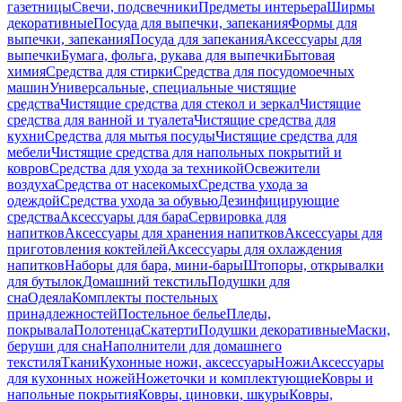
газетницы
Свечи, подсвечники
Предметы интерьера
Ширмы
декоративные
Посуда для выпечки, запекания
Формы для
выпечки, запекания
Посуда для запекания
Аксессуары для
выпечки
Бумага, фольга, рукава для выпечки
Бытовая
химия
Средства для стирки
Средства для посудомоечных
машин
Универсальные, специальные чистящие
средства
Чистящие средства для стекол и зеркал
Чистящие
средства для ванной и туалета
Чистящие средства для
кухни
Средства для мытья посуды
Чистящие средства для
мебели
Чистящие средства для напольных покрытий и
ковров
Средства для ухода за техникой
Освежители
воздуха
Средства от насекомых
Средства ухода за
одеждой
Средства ухода за обувью
Дезинфицирующие
средства
Аксессуары для бара
Сервировка для
напитков
Аксессуары для хранения напитков
Аксессуары для
приготовления коктейлей
Аксессуары для охлаждения
напитков
Наборы для бара, мини-бары
Штопоры, открывалки
для бутылок
Домашний текстиль
Подушки для
сна
Одеяла
Комплекты постельных
принадлежностей
Постельное белье
Пледы,
покрывала
Полотенца
Скатерти
Подушки декоративные
Маски,
беруши для сна
Наполнители для домашнего
текстиля
Ткани
Кухонные ножи, аксессуары
Ножи
Аксессуары
для кухонных ножей
Ножеточки и комплектующие
Ковры и
напольные покрытия
Ковры, циновки, шкуры
Ковры,