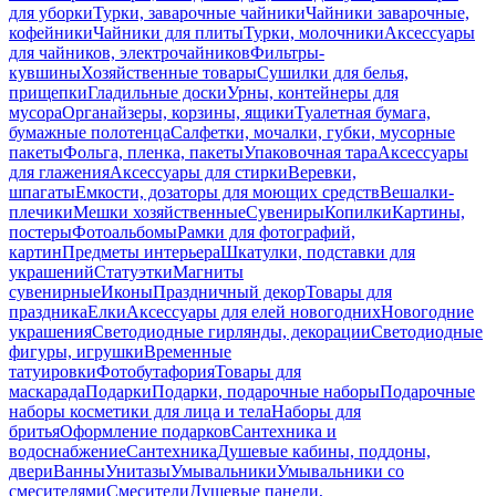
для уборки
Турки, заварочные чайники
Чайники заварочные,
кофейники
Чайники для плиты
Турки, молочники
Аксессуары
для чайников, электрочайников
Фильтры-
кувшины
Хозяйственные товары
Сушилки для белья,
прищепки
Гладильные доски
Урны, контейнеры для
мусора
Органайзеры, корзины, ящики
Туалетная бумага,
бумажные полотенца
Салфетки, мочалки, губки, мусорные
пакеты
Фольга, пленка, пакеты
Упаковочная тара
Аксессуары
для глажения
Аксессуары для стирки
Веревки,
шпагаты
Емкости, дозаторы для моющих средств
Вешалки-
плечики
Мешки хозяйственные
Сувениры
Копилки
Картины,
постеры
Фотоальбомы
Рамки для фотографий,
картин
Предметы интерьера
Шкатулки, подставки для
украшений
Статуэтки
Магниты
сувенирные
Иконы
Праздничный декор
Товары для
праздника
Елки
Аксессуары для елей новогодних
Новогодние
украшения
Светодиодные гирлянды, декорации
Светодиодные
фигуры, игрушки
Временные
татуировки
Фотобутафория
Товары для
маскарада
Подарки
Подарки, подарочные наборы
Подарочные
наборы косметики для лица и тела
Наборы для
бритья
Оформление подарков
Сантехника и
водоснабжение
Сантехника
Душевые кабины, поддоны,
двери
Ванны
Унитазы
Умывальники
Умывальники со
смесителями
Смесители
Душевые панели,