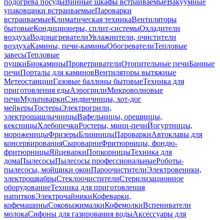
подогрева посуды
Винные шкафы встраиваемые
Вакуумные
упаковщики встраиваемые
Пароварки
встраиваемые
Климатическая техника
Вентиляторы
бытовые
Кондиционеры, сплит-системы
Охладители
воздуха
Водонагреватели
Увлажнители, очистители
воздуха
Камины, печи-камины
Обогреватели
Тепловые
завесы
Тепловые
пушки
Биокамины
Проветриватели
Отопительные печи
Банные
печи
Порталы для каминов
Вентиляторы вытяжные
Метеостанции
Газовые баллоны бытовые
Техника для
приготовления еды
Аэрогрили
Микроволновые
печи
Мультиварки
Сэндвичницы, хот-дог
мейкеры
Тостеры
Электрогрили,
электрошашлычницы
Вафельницы, орешницы,
кексницы
Хлебопечки
Ростеры, мини-печи
Йогуртницы,
мороженицы
Фризеры
Блинницы
Пароварки
Автоклавы для
консервирования
Сыроварни
Фритюрницы, фондю-
фритюрницы
Яйцеварки
Попкорницы
Техника для
дома
Пылесосы
Пылесосы профессиональные
Роботы-
пылесосы, мойщики окон
Пароочистители
Электровеники,
электрошвабры
Стеклоочистители
Стерилизационное
оборудование
Техника для приготовления
напитков
Электрочайники
Кофеварки,
кофемашины
Соковыжималки
Кофемолки
Вспениватели
молока
Сифоны для газирования воды
Аксессуары для