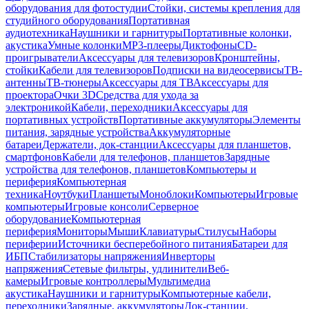
оборудования для фотостудии
Стойки, системы крепления для
студийного оборудования
Портативная
аудиотехника
Наушники и гарнитуры
Портативные колонки,
акустика
Умные колонки
MP3-плееры
Диктофоны
CD-
проигрыватели
Аксессуары для телевизоров
Кронштейны,
стойки
Кабели для телевизоров
Подписки на видеосервисы
ТВ-
антенны
ТВ-тюнеры
Аксессуары для ТВ
Аксессуары для
проектора
Очки 3D
Средства для ухода за
электроникой
Кабели, переходники
Аксессуары для
портативных устройств
Портативные аккумуляторы
Элементы
питания, зарядные устройства
Аккумуляторные
батареи
Держатели, док-станции
Аксессуары для планшетов,
смартфонов
Кабели для телефонов, планшетов
Зарядные
устройства для телефонов, планшетов
Компьютеры и
периферия
Компьютерная
техника
Ноутбуки
Планшеты
Моноблоки
Компьютеры
Игровые
компьютеры
Игровые консоли
Серверное
оборудование
Компьютерная
периферия
Мониторы
Мыши
Клавиатуры
Стилусы
Наборы
периферии
Источники бесперебойного питания
Батареи для
ИБП
Стабилизаторы напряжения
Инверторы
напряжения
Сетевые фильтры, удлинители
Веб-
камеры
Игровые контроллеры
Мультимедиа
акустика
Наушники и гарнитуры
Компьютерные кабели,
переходники
Зарядные, аккумуляторы
Док-станции,