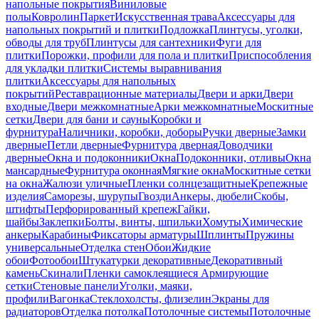
напольные покрытия
Виниловые
полы
Ковролин
Паркет
Искусственная трава
Аксессуары для
напольных покрытий и плитки
Подложка
Плинтусы, уголки,
обводы для труб
Плинтусы для сантехники
Фуги для
плитки
Порожки, профили для пола и плитки
Приспособления
для укладки плитки
Системы выравнивания
плитки
Аксессуары для напольных
покрытий
Реставрационные материалы
Двери и арки
Двери
входные
Двери межкомнатные
Арки межкомнатные
Москитные
сетки
Двери для бани и сауны
Коробки и
фурнитура
Наличники, коробки, доборы
Ручки дверные
Замки
дверные
Петли дверные
Фурнитура дверная
Доводчики
дверные
Окна и подоконники
Окна
Подоконники, отливы
Окна
мансардные
Фурнитура оконная
Мягкие окна
Москитные сетки
на окна
Жалюзи уличные
Пленки солнцезащитные
Крепежные
изделия
Саморезы, шурупы
Гвозди
Анкеры, дюбели
Скобы,
штифты
Перфорированный крепеж
Гайки,
шайбы
Заклепки
Болты, винты, шпильки
Хомуты
Химические
анкеры
Карабины
Фиксаторы арматуры
Шплинты
Пружины
универсальные
Отделка стен
Обои
Жидкие
обои
Фотообои
Штукатурки декоративные
Декоративный
камень
Скинали
Пленки самоклеящиеся
Армирующие
сетки
Стеновые панели
Уголки, маяки,
профили
Вагонка
Стеклохолсты, флизелин
Экраны для
радиаторов
Отделка потолка
Потолочные системы
Потолочные