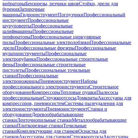
вибраторы
Бензорезы, резчики швов
Стойки, дрели для
бурения
Затирочные
машины
Гидроинструмент
Погрузчики
Профессиональный
инструмент
Профессиональные
шуруповерты
Профессиональные
шлифмашины
Профессиональные
перфораторы
Профессиональные циркулярные
пилы
Профессиональные электролобзики
Профессиональные
дрели
Профессиональные фрезеры
Профессиональные
мультиинструменты
Профессиональные
электрорубанки
Профессиональные строительные
фены
Профессиональные строительные
пистолеты
Профессиональные точильные
станки
Профессиональные
электроножницы
Пневмоинструмент
Наборы
профессионального электроинструмента
Строительное
оборудование
Компрессоры
Тепловые пушки
Пылесосы
профессиональные
Стружкоотсосы
Домкраты
Аксессуары для
компрессоров, пневмосистем
Системы пылеудаления для
электроинструмента
Пневмоинструмент
Станки и
оборудование
Деревообрабатывающие
станки
Ленточнопильные станки
Металлообрабатывающие
станки
Плиткорезные станки
Точильные
станки
Комплектующие для станков
Оснастка для
станков
Аксессуары для станков
Стружкоотсосы
Аксессуары