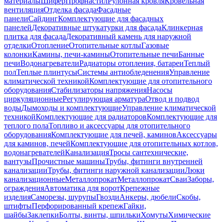
материалы
Шифер
Профнастил
Рулонная кровля
Кровельная
вентиляция
Отделка фасада
Фасадные
панели
Сайдинг
Комплектующие для фасадных
панелей
Декоративные штукатурки для фасада
Клинкерная
плитка для фасада
Декоративный камень для наружной
отделки
Отопление
Отопительные котлы
Газовые
колонки
Камины, печи-камины
Отопительные печи
Банные
печи
Водонагреватели
Радиаторы отопления, батареи
Теплый
пол
Теплые плинтусы
Системы антиобледенения
Управление
климатической техникой
Комплектующие для отопительного
оборудования
Стабилизаторы напряжения
Насосы
циркуляционные
Регулирующая арматура
Отвод и подвод
воды
Дымоходы и комплектующие
Управление климатической
техникой
Комплектующие для радиаторов
Комплектующие для
теплого пола
Топливо и аксессуары для отопительного
оборудования
Комплектующие для печей, каминов
Аксессуары
для каминов, печей
Комплектующие для отопительных котлов,
водонагревателей
Канализация
Тросы сантехнические,
вантузы
Прочистные машины
Трубы, фитинги внутренней
канализации
Трубы, фитинги наружной канализации
Люки
канализационные
Металлопрокат
Металлопрокат
Сваи
Заборы,
ограждения
Автоматика для ворот
Крепежные
изделия
Саморезы, шурупы
Гвозди
Анкеры, дюбели
Скобы,
штифты
Перфорированный крепеж
Гайки,
шайбы
Заклепки
Болты, винты, шпильки
Хомуты
Химические