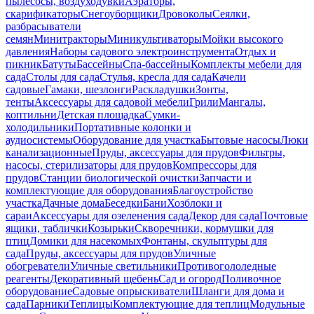
пылесосы, воздуходувки
Аэраторы,
скарификаторы
Снегоуборщики
Дровоколы
Сеялки,
разбрасыватели
семян
Минитракторы
Миникультиваторы
Мойки высокого
давления
Наборы садового электроинструмента
Отдых и
пикник
Батуты
Бассейны
Спа-бассейны
Комплекты мебели для
сада
Столы для сада
Стулья, кресла для сада
Качели
садовые
Гамаки, шезлонги
Раскладушки
Зонты,
тенты
Аксессуары для садовой мебели
Грили
Мангалы,
коптильни
Детская площадка
Сумки-
холодильники
Портативные колонки и
аудиосистемы
Оборудование для участка
Бытовые насосы
Люки
канализационные
Пруды, аксессуары для прудов
Фильтры,
насосы, стерилизаторы для прудов
Компрессоры для
прудов
Станции биологической очистки
Запчасти и
комплектующие для оборудования
Благоустройство
участка
Дачные дома
Беседки
Бани
Хозблоки и
сараи
Аксессуары для озеленения сада
Декор для сада
Почтовые
ящики, таблички
Козырьки
Скворечники, кормушки для
птиц
Домики для насекомых
Фонтаны, скульптуры для
сада
Пруды, аксессуары для прудов
Уличные
обогреватели
Уличные светильники
Противогололедные
реагенты
Декоративный щебень
Сад и огород
Поливочное
оборудование
Садовые опрыскиватели
Шланги для дома и
сада
Парники
Теплицы
Комплектующие для теплиц
Модульные