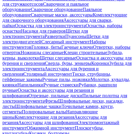
для стружкоотсосов
Сварочное и паяльное
оборудование
Сварочное оборудование
Паяльное
оборудование
Сварочные маски, аксессуары
Комплектующие
для сварочного оборудования
Аксессуары для сварки,
пайки
Оснастка для электроинструмента
Оснастка, наборы
оснастки
Насадки для граверов
Щетки для
электроинструмента
Развертки
Пуансоны
Щетки для
электродвигателей
Слесарный инструмент
Наборы
инструментов
Головки, биты
Гаечные ключи
Отвертки, наборы
отверток
Ножницы слесарные
Клещи строительные
Зубила,
керны, выколотки
Щетки слесарные
Оснастка и аксессуары для
бурения и сверления
Сверла, буры, зенкеры
Коронки
Зубила для
электроинструмента
Аксессуары для бурения и
сверления
Столярный инструмент
Тиски, струбцины,
гейферные зажимы
Ручные пилы, ножовки
Молотки, кувалды,
киянки
Напильники
Ручные стамески
Рубанки, рашпили
ручные
Оснастка и аксессуары для резания и
шлифования
Отрезные, пильные диски
Пильные полотна для
электроинструмента
Фрезы
Шлифовальные диски, насадки,
листы
Шлифовальные чашки
Точильные камни, круги,
сегменты
Полировальные валы
Направляющие
шины
Комплектующие для резания
Аксессуары для
резания
Аксессуары для шлифования
Электромонтажный
инструмент
Обжимной инструмент
Плоскогубцы,
круглогубцы
Кусачки, болторезы,