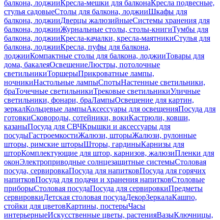
балкона, лоджии
Кресла-мешки для балкона
Кресла подвесные,
стулья садовые
Столы для балкона, лоджии
Шкафы для
балкона, лоджии
Дверцы жалюзийные
Системы хранения для
балкона, лоджии
Журнальные столы, столы-книги
Тумбы для
балкона, лоджии
Кресла-качалки, кресла-маятники
Стулья для
балкона, лоджии
Кресла, пуфы для балкона,
лоджии
Компактные столы для балкона, лоджии
Товары для
дома, бакалея
Освещение
Люстры, потолочные
светильники
Торшеры
Прикроватные лампы,
ночники
Настольные лампы
Споты
Настенные светильники,
бра
Точечные светильники
Трековые светильники
Уличные
светильники, фонари, бра
Лампы
Освещение для картин,
зеркал
Кольцевые лампы
Аксессуары для освещения
Посуда для
готовки
Сковороды, сотейники, воки
Кастрюли, ковши,
казаны
Посуда для СВЧ
Крышки и аксессуары для
посуды
Гастроемкости
Жалюзи, шторы
Жалюзи, рулонные
шторы, римские шторы
Шторы, гардины
Карнизы для
штор
Комплектующие для штор, карнизов, жалюзи
Пленки для
окон
Электроприводные солнцезащитные системы
Столовая
посуда, сервировка
Посуда для напитков
Посуда для горячих
напитков
Посуда для подачи и хранения напитков
Столовые
приборы
Столовая посуда
Посуда для сервировки
Предметы
сервировки
Детская столовая посуда
Декор
Зеркала
Кашпо,
стойки для цветов
Картины, постеры
Часы
интерьерные
Искусственные цветы, растения
Вазы
Ключницы,