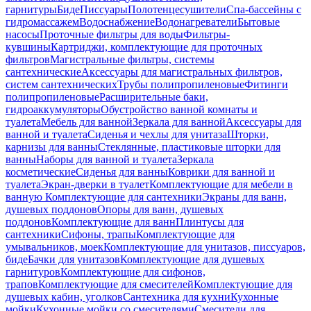
гарнитуры
Биде
Писсуары
Полотенцесушители
Спа-бассейны с
гидромассажем
Водоснабжение
Водонагреватели
Бытовые
насосы
Проточные фильтры для воды
Фильтры-
кувшины
Картриджи, комплектующие для проточных
фильтров
Магистральные фильтры, системы
сантехнические
Аксессуары для магистральных фильтров,
систем сантехнических
Трубы полипропиленовые
Фитинги
полипропиленовые
Расширительные баки,
гидроаккумуляторы
Обустройство ванной комнаты и
туалета
Мебель для ванной
Зеркала для ванной
Аксессуары для
ванной и туалета
Сиденья и чехлы для унитаза
Шторки,
карнизы для ванны
Стеклянные, пластиковые шторки для
ванны
Наборы для ванной и туалета
Зеркала
косметические
Сиденья для ванны
Коврики для ванной и
туалета
Экран-дверки в туалет
Комплектующие для мебели в
ванную
Комплектующие для сантехники
Экраны для ванн,
душевых поддонов
Опоры для ванн, душевых
поддонов
Комплектующие для ванн
Плинтусы для
сантехники
Сифоны, трапы
Комплектующие для
умывальников, моек
Комплектующие для унитазов, писсуаров,
биде
Бачки для унитазов
Комплектующие для душевых
гарнитуров
Комплектующие для сифонов,
трапов
Комплектующие для смесителей
Комплектующие для
душевых кабин, уголков
Сантехника для кухни
Кухонные
мойки
Кухонные мойки со смесителями
Смесители для