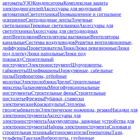
автоматы
УЗО
Конденсаторы
Комплексная защита
электродвигателей
Аксессуары для модульной
автоматики
Светотехника
Промышленное и сигнальное
освещение
Светодиодные ленты
Точечные
светильники
Трековые светильники
Аксессуары для
светотехники
Аксессуары для светодиодных
лент
Вентиляция
Вентиляторы вытяжные
Вентиляторы
канальные
Системы воздуховодов
Решетки вентиляционные,
диффузоры
Проветриватели
Люки
Люки ревизионные
Люки
под плитку
Люки напольные
Люки под
покраску
Строительный
инструмент
Электроинструмент
Шуруповерты,
гайковерты
Шлифмашины
Циркулярные, сабельные
пилы
Перфораторы, отбойные
молотки
Электролобзики
Дрели
Строительные
миксеры
Дальномеры
Многофункциональные
инструменты
Строительные фены
Строительные
пистолеты
Фрезеры
Рубанки, стамески
электрические
Краскопульты
Степлеры,
гвоздезабиватели
Электрические ножницы, резаки
Насадки для
электроинструмента
Аксессуары для
электроинструмента
Аккумуляторы, зарядные устройства для
электроинструмента
Наборы электроинструмента
Силовая и
строительная техника
Бетоносмесители
Генераторы
Тали,
тельферы
Такелаж
Виброплиты, глубинные