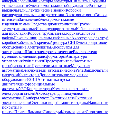
анкеры
Карабины
Фиксаторы арматуры
Шплинты
Пружины
универсальные
Электромонтажное оборудование
Розетки и
выключатели
Электрические звонки
Коробки
распределительные и подрозетники
Электропатроны
Вилки,
штепсели
Заземление
Электромонтажные
изделия
Клеммы
Средства диэлектрические
Трубки
термоусаживаемые
Изолирующие зажимы
Кабель и системы
для прокладки
Короба, трубы, металлорукав
Силовой
кабель
Наконечники, гильзы кабельные
Аксессуары для труб,
коробов
Кабельный крепеж
Арматура СИП
Электрощитовое
оборудование
Электрощиты
Аксессуары для
электрощита
Шины электротехнические
Выключатели
путевые, концевые
Трансформаторы
Аппаратура
управления
Рубильники
Предохранители
Частотные
преобразователи
Пускатели магнитные
Модульная
автоматика
Выключатели автоматические
Реле
Выключатели
нагрузки
Контакторы
Дополнительное модульное
оборудование
УЗИП
Автоматика пуска
двигателя
Дифференциальные
автоматы
УЗО
Конденсаторы
Комплексная защита
электродвигателей
Аксессуары для модульной
автоматики
Приборы учета
Счетчики газа
Счетчики
электроэнергии
Счетчики воды
Ремонт и отделка
Напольные
покрытия и
плитка
Плитка
Ламинат
Линолеум
Керамогранит
Спортивные