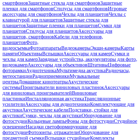
смартфонов
Защитные стекла для смартфонов
Защитные
пленки для смартфонов
Стилусы для смартфонов
Игровые
аксессуары для смартфонов
Чехлы для планшетов
Чехлы с
клавиатурой для планшетов
Защитные стекла для
планшетов
Защитные пленки для планшетов
Сумки для
планшетов
Стилусы для планшетов
Аксессуары для
планшетов, смартфонов
Кабели для телефонов,
планшетов
Фото,
видеосъемка
Фотоаппараты
Видеокамеры
Экшн-камеры
Карты
памяти
Объективы
Вспышки
Аксессуары для камер
Сумки и
чехлы для камер
Зарядные устройства, аккумуляторы для фото,
видеокамер
Аксессуары для объективов
Штативы
Цифровые
фоторамки
Аудиотехника
Мультимедиа акустика
Радиочасы,
метеостанции
Радиоприемники
Музыкальные
центры
Домашние кинотеатры
Акустические
системы
Проигрыватели виниловых пластинок
Аксессуары
для виниловых проигрывателей
Виниловые
пластинки
Инсталляционная акустика
Трансляционные
усилители
Аксессуары для аудиотехники
Комплектующие для
акустики
Акустические кабели
Подставки, стойки для
акустики
Сумки, чехлы для акустики
Оборудование для
фотостудии
Кольцевые лампы
Фоны для фотостудии
Студийное
освещение
Насадки светоформирующие для
фотостудии
Фотозонты, отражатели
Оборудование для
предметной съемки
Вспышки студийные
Комплекты