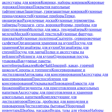
аксессуары для ковров
Коврики, наборы ковриков
Ковровые
дорожки
Циновки
Покрытия напольные
тафтинговые
Защитные, грязезащитные коврики
Кухонные
принадлежности
Кухонные приборы
Терки,
овощерезки
Разделочные доски
Кухонные термометры,
таймеры
Дуршлаги, сита, воронки
Формы, приборы для
приготовления
Молотки для мяса, тендерайзеры
Кухонные
мелочи
Миски
Кухонный текстиль
Кухонные фартуки,
прихватки
Кухонные полотенца
Скатерти, сервировочные
салфетки
Организация хранения на кухне
Посуда для
хранения
Органайзеры для кухни
Органайзеры для
специй
Посуда для ланча
Полки и аксессуары на
рейлинги
Рейлинги для кухни
Одноразовая посуда,
упаковка
Вакуумные пакеты,
контейнеры
Бакалея
Кофе
Чай
Цикорий, какао, горячий
шоколад
Сиропы и топпинги
Консервирование и
дистилляция
Автоклавы для консервирования
Аксессуары для
консервирования
Приспособления для
консервирования
Открывалки
Пивоварни
Емкости для
брожения
Ингредиенты для приготовления алкогольных
напитков
Аксессуары для приготовления и хранения
алкогольных напитков
Комплектующие для
дистилляторов
Прессы, дробилки для виноделия и
пивоварения
Дистилляторы бытовые
Уборочный
инвентарь
Швабры, насадки
Ведра, тазы для уборки
Наборы