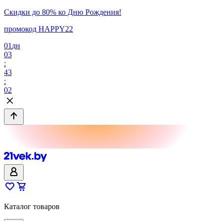
Скидки до 80% ко Дню Рождения!
промокод HAPPY22
01
дн
03
:
43
:
02
Каталог товаров