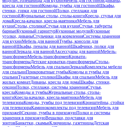
модули
Столешницы для кухни
Мебель для гостиной
Диваны,
кресла для гостиной
Комоды, тумбы для гостиной
Шкафы,
стенки, горки для гостиной
Полки, стеллажи для
гостиной
Журнальные столы, столы-книги
Кресла, стулья для
дома
Кресла-качалки, кресла-маятники
Мебель для
кухни
Столы, столики
Стулья для кухни
Стулья, табуреты
барные
Кухонный гарнитур
Кухонные модули
Кухонные
уголки, диваны
Стульчики для кормления
Системы хранения
для кухни
Мебель для ванной
Тумбы, консоли для
ванной
Шкафы, пеналы для ванной
Шкафчики, полки для
ванной
Зеркала для ванной
Аксессуары для ванной
Мебель-
трансформер
Мебель-трансформер
Кровати-
трансформеры
Детские кроватки-трансформеры
Столы-
трансформеры
Мебель для спальни
Зеркала
Комплекты мебели
для спальни
Прикроватные тумбы
Комоды и тумбы для
спальни
Туалетные столики
Шкафы для спальни
Мебель для
жилых комнат
Диваны, кресла для дома
Шкафы, стенки,
секции
Полки, стеллажи, системы хранения
Стулья,
кресла
Комоды и тумбы
Журнальные столы, столы-
книги
Кресла-качалки, кресла-маятники
Мебель для
телевизора
Комоды, тумбы под телевизор
Кронштейны, стойки
для телевизора
Каминокомплекты под телевизор
Мебель для
прихожей
Секции, тумбы в прихожую
Полки и системы
хранения в прихожую
Вешалки, подставки для
зонтов
Банкетки, скамьи
Ключницы, газетницы
Детская