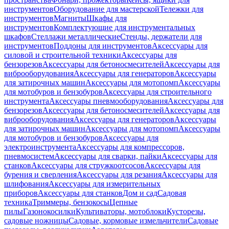
инструментов
Оборудование для мастерской
Тележки для
инструментов
Магниты
Шкафы для
инструментов
Комплектующие для инструментальных
шкафов
Стеллажи металлические
Стенды, держатели для
инструментов
Поддоны для инструментов
Аксессуары для
силовой и строительной техники
Аксессуары для
бензорезов
Аксессуары для бетоносмесителей
Аксессуары для
виброоборудования
Аксессуары для генераторов
Аксессуары
для затирочных машин
Аксессуары для мотопомп
Аксессуары
для мотобуров и бензобуров
Аксессуары для строительного
инструмента
Аксессуары пневмооборудования
Аксессуары для
бензорезов
Аксессуары для бетоносмесителей
Аксессуары для
виброоборудования
Аксессуары для генераторов
Аксессуары
для затирочных машин
Аксессуары для мотопомп
Аксессуары
для мотобуров и бензобуров
Аксессуары для
электроинструмента
Аксессуары для компрессоров,
пневмосистем
Аксессуары для сварки, пайки
Аксессуары для
станков
Аксессуары для стружкоотсосов
Аксессуары для
бурения и сверления
Аксессуары для резания
Аксессуары для
шлифования
Аксессуары для измерительных
приборов
Аксессуары для станков
Дом и сад
Садовая
техника
Триммеры, бензокосы
Цепные
пилы
Газонокосилки
Культиваторы, мотоблоки
Кусторезы,
садовые ножницы
Садовые, кормовые измельчители
Садовые