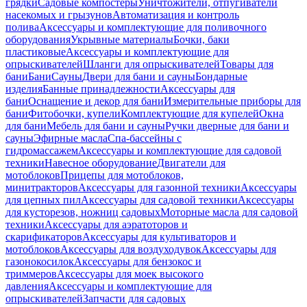
грядки
Садовые компостеры
Уничтожители, отпугиватели
насекомых и грызунов
Автоматизация и контроль
полива
Аксессуары и комплектующие для поливочного
оборудования
Укрывные материалы
Бочки, баки
пластиковые
Аксессуары и комплектующие для
опрыскивателей
Шланги для опрыскивателей
Товары для
бани
Бани
Сауны
Двери для бани и сауны
Бондарные
изделия
Банные принадлежности
Аксессуары для
бани
Оснащение и декор для бани
Измерительные приборы для
бани
Фитобочки, купели
Комплектующие для купелей
Окна
для бани
Мебель для бани и сауны
Ручки дверные для бани и
сауны
Эфирные масла
Спа-бассейны с
гидромассажем
Аксессуары и комплектующие для садовой
техники
Навесное оборудование
Двигатели для
мотоблоков
Прицепы для мотоблоков,
минитракторов
Аксессуары для газонной техники
Аксессуары
для цепных пил
Аксессуары для садовой техники
Аксессуары
для кусторезов, ножниц садовых
Моторные масла для садовой
техники
Аксессуары для аэратоторов и
скарификаторов
Аксессуары для культиваторов и
мотоблоков
Аксессуары для воздуходувок
Аксессуары для
газонокосилок
Аксессуары для бензокос и
триммеров
Аксессуары для моек высокого
давления
Аксессуары и комплектующие для
опрыскивателей
Запчасти для садовых