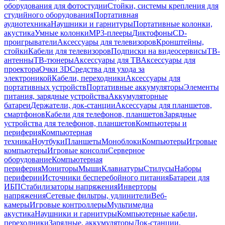
оборудования для фотостудии
Стойки, системы крепления для
студийного оборудования
Портативная
аудиотехника
Наушники и гарнитуры
Портативные колонки,
акустика
Умные колонки
MP3-плееры
Диктофоны
CD-
проигрыватели
Аксессуары для телевизоров
Кронштейны,
стойки
Кабели для телевизоров
Подписки на видеосервисы
ТВ-
антенны
ТВ-тюнеры
Аксессуары для ТВ
Аксессуары для
проектора
Очки 3D
Средства для ухода за
электроникой
Кабели, переходники
Аксессуары для
портативных устройств
Портативные аккумуляторы
Элементы
питания, зарядные устройства
Аккумуляторные
батареи
Держатели, док-станции
Аксессуары для планшетов,
смартфонов
Кабели для телефонов, планшетов
Зарядные
устройства для телефонов, планшетов
Компьютеры и
периферия
Компьютерная
техника
Ноутбуки
Планшеты
Моноблоки
Компьютеры
Игровые
компьютеры
Игровые консоли
Серверное
оборудование
Компьютерная
периферия
Мониторы
Мыши
Клавиатуры
Стилусы
Наборы
периферии
Источники бесперебойного питания
Батареи для
ИБП
Стабилизаторы напряжения
Инверторы
напряжения
Сетевые фильтры, удлинители
Веб-
камеры
Игровые контроллеры
Мультимедиа
акустика
Наушники и гарнитуры
Компьютерные кабели,
переходники
Зарядные, аккумуляторы
Док-станции,