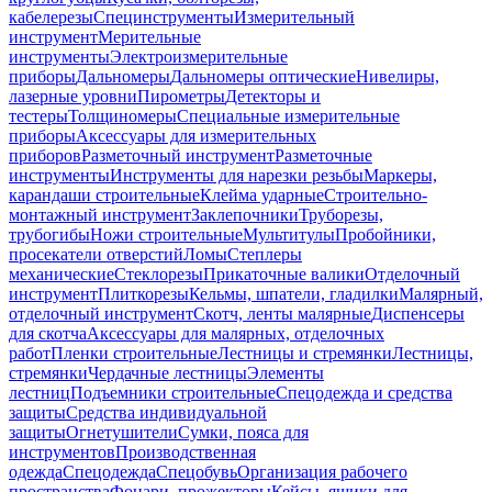
кабелерезы
Специнструменты
Измерительный
инструмент
Мерительные
инструменты
Электроизмерительные
приборы
Дальномеры
Дальномеры оптические
Нивелиры,
лазерные уровни
Пирометры
Детекторы и
тестеры
Толщиномеры
Специальные измерительные
приборы
Аксессуары для измерительных
приборов
Разметочный инструмент
Разметочные
инструменты
Инструменты для нарезки резьбы
Маркеры,
карандаши строительные
Клейма ударные
Строительно-
монтажный инструмент
Заклепочники
Труборезы,
трубогибы
Ножи строительные
Мультитулы
Пробойники,
просекатели отверстий
Ломы
Степлеры
механические
Стеклорезы
Прикаточные валики
Отделочный
инструмент
Плиткорезы
Кельмы, шпатели, гладилки
Малярный,
отделочный инструмент
Скотч, ленты малярные
Диспенсеры
для скотча
Аксессуары для малярных, отделочных
работ
Пленки строительные
Лестницы и стремянки
Лестницы,
стремянки
Чердачные лестницы
Элементы
лестниц
Подъемники строительные
Спецодежда и средства
защиты
Средства индивидуальной
защиты
Огнетушители
Сумки, пояса для
инструментов
Производственная
одежда
Спецодежда
Спецобувь
Организация рабочего
пространства
Фонари, прожекторы
Кейсы, ящики для