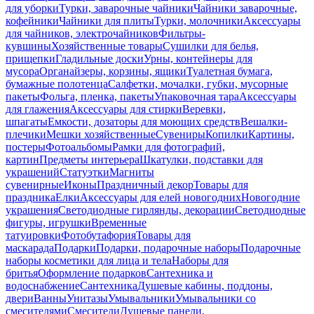
для уборки
Турки, заварочные чайники
Чайники заварочные,
кофейники
Чайники для плиты
Турки, молочники
Аксессуары
для чайников, электрочайников
Фильтры-
кувшины
Хозяйственные товары
Сушилки для белья,
прищепки
Гладильные доски
Урны, контейнеры для
мусора
Органайзеры, корзины, ящики
Туалетная бумага,
бумажные полотенца
Салфетки, мочалки, губки, мусорные
пакеты
Фольга, пленка, пакеты
Упаковочная тара
Аксессуары
для глажения
Аксессуары для стирки
Веревки,
шпагаты
Емкости, дозаторы для моющих средств
Вешалки-
плечики
Мешки хозяйственные
Сувениры
Копилки
Картины,
постеры
Фотоальбомы
Рамки для фотографий,
картин
Предметы интерьера
Шкатулки, подставки для
украшений
Статуэтки
Магниты
сувенирные
Иконы
Праздничный декор
Товары для
праздника
Елки
Аксессуары для елей новогодних
Новогодние
украшения
Светодиодные гирлянды, декорации
Светодиодные
фигуры, игрушки
Временные
татуировки
Фотобутафория
Товары для
маскарада
Подарки
Подарки, подарочные наборы
Подарочные
наборы косметики для лица и тела
Наборы для
бритья
Оформление подарков
Сантехника и
водоснабжение
Сантехника
Душевые кабины, поддоны,
двери
Ванны
Унитазы
Умывальники
Умывальники со
смесителями
Смесители
Душевые панели,