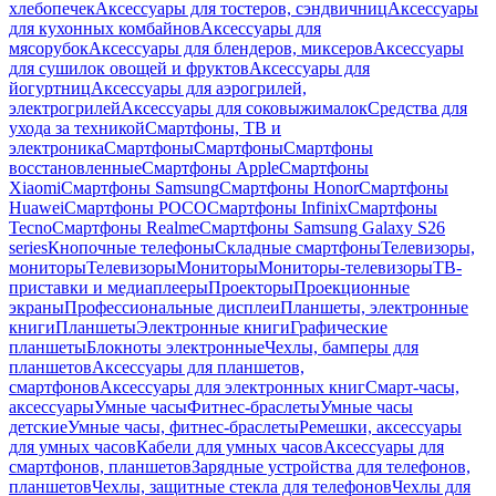
хлебопечек
Аксессуары для тостеров, сэндвичниц
Аксессуары
для кухонных комбайнов
Аксессуары для
мясорубок
Аксессуары для блендеров, миксеров
Аксессуары
для сушилок овощей и фруктов
Аксессуары для
йогуртниц
Аксессуары для аэрогрилей,
электрогрилей
Аксессуары для соковыжималок
Средства для
ухода за техникой
Смартфоны, ТВ и
электроника
Смартфоны
Смартфоны
Смартфоны
восстановленные
Смартфоны Apple
Смартфоны
Xiaomi
Смартфоны Samsung
Смартфоны Honor
Смартфоны
Huawei
Смартфоны POCO
Смартфоны Infinix
Смартфоны
Tecno
Смартфоны Realme
Смартфоны Samsung Galaxy S26
series
Кнопочные телефоны
Складные смартфоны
Телевизоры,
мониторы
Телевизоры
Мониторы
Мониторы-телевизоры
ТВ-
приставки и медиаплееры
Проекторы
Проекционные
экраны
Профессиональные дисплеи
Планшеты, электронные
книги
Планшеты
Электронные книги
Графические
планшеты
Блокноты электронные
Чехлы, бамперы для
планшетов
Аксессуары для планшетов,
смартфонов
Аксессуары для электронных книг
Смарт-часы,
аксессуары
Умные часы
Фитнес-браслеты
Умные часы
детские
Умные часы, фитнес-браслеты
Ремешки, аксессуары
для умных часов
Кабели для умных часов
Аксессуары для
смартфонов, планшетов
Зарядные устройства для телефонов,
планшетов
Чехлы, защитные стекла для телефонов
Чехлы для