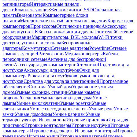
репликаторы
Интерактивные панели,
доски
Комплектующие
Жесткие диски, SSD
Оперативная
память
Видеокарты
Компьютерные блоки
питания
Материнские платы
Системы охлаждения
Корпуса для
компьютеров
Процессоры
Оптические приводы
Аксессуары
для корпусов ПК
Боксы, док-станции для накопителей
Сетевое
оборудование
Маршрутизаторы, DSL-модемы
Wi-Fi точки
доступа, усилители сигнала
Беспроводные
адаптеры
Коммутаторы
Сетевые адаптеры
Powerline
Сетевые
комплектующие
IP-телефония
Медиаконвертеры
Кабели,
переходники сетевые
Антенны для беспроводной
связи
Аксессуары для компьютерной техники
Подставки для
ноутбуков
Аксессуары для ноутбуков
Очки для
компьютера
Рюкзаки для ноутбуков
Сумки, чехлы для
ноутбуков
Средства для ухода за электроникой
Программное
обеспечение
Система Умный дом
Управление умным
домом
Умные колонки, станции
Умные камеры
видеонаблюдения
Умные датчики для дома
Умные
лампы
Умные выключатели
Умные розетки
Умные
светильники
Умные светодиодные ленты
Умные реле
Умные
замки
Умные домофоны
Умные карнизы
Умные
терморегуляторы
Игровая зона
Игровые приставки
Игры для
приставок
Игровые контроллеры
Игровые ноутбуки
Игровые
компьютеры
Игровые видеокарты
Игровые мониторы
Игровые
телевизоры
Игровые мыши
Игровые клавиатуры
Игровые