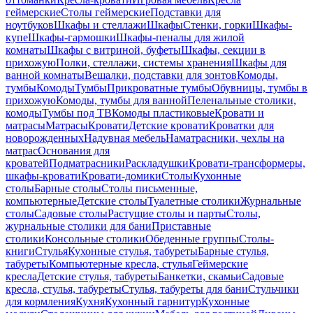
геймерские
Столы геймерские
Подставки для
ноутбуков
Шкафы и стеллажи
Шкафы
Стенки, горки
Шкафы-
купе
Шкафы-гармошки
Шкафы-пеналы для жилой
комнаты
Шкафы с витриной, буфеты
Шкафы, секции в
прихожую
Полки, стеллажи, системы хранения
Шкафы для
ванной комнаты
Вешалки, подставки для зонтов
Комоды,
тумбы
Комоды
Тумбы
Прикроватные тумбы
Обувницы, тумбы в
прихожую
Комоды, тумбы для ванной
Пеленальные столики,
комоды
Тумбы под ТВ
Комоды пластиковые
Кровати и
матрасы
Матрасы
Кровати
Детские кровати
Кроватки для
новорожденных
Надувная мебель
Наматрасники, чехлы на
матрас
Основания для
кроватей
Подматрасники
Раскладушки
Кровати-трансформеры,
шкафы-кровати
Кровати-домики
Столы
Кухонные
столы
Барные столы
Столы письменные,
компьютерные
Детские столы
Туалетные столики
Журнальные
столы
Садовые столы
Растущие столы и парты
Столы,
журнальные столики для бани
Приставные
столики
Консольные столики
Обеденные группы
Столы-
книги
Стулья
Кухонные стулья, табуреты
Барные стулья,
табуреты
Компьютерные кресла, стулья
Геймерские
кресла
Детские стулья, табуреты
Банкетки, скамьи
Садовые
кресла, стулья, табуреты
Стулья, табуреты для бани
Стульчики
для кормления
Кухня
Кухонный гарнитур
Кухонные