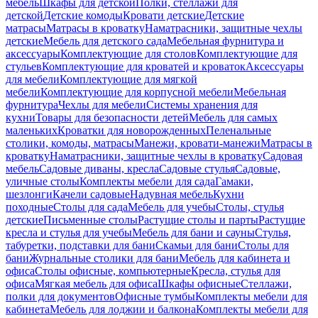
мебель
Шкафы для детской
Полки, стеллажи для
детской
Детские комоды
Кровати детские
Детские
матрасы
Матрасы в кроватку
Наматрасники, защитные чехлы
детские
Мебель для детского сада
Мебельная фурнитура и
аксессуары
Комплектующие для столов
Комплектующие для
стульев
Комплектующие для кроватей и кроваток
Аксессуары
для мебели
Комплектующие для мягкой
мебели
Комплектующие для корпусной мебели
Мебельная
фурнитура
Чехлы для мебели
Системы хранения для
кухни
Товары для безопасности детей
Мебель для самых
маленьких
Кроватки для новорожденных
Пеленальные
столики, комоды, матрасы
Манежи, кровати-манежи
Матрасы в
кроватку
Наматрасники, защитные чехлы в кроватку
Садовая
мебель
Садовые диваны, кресла
Садовые стулья
Садовые,
уличные столы
Комплекты мебели для сада
Гамаки,
шезлонги
Качели садовые
Надувная мебель
Кухни
походные
Столы для сада
Мебель для учебы
Столы, стулья
детские
Письменные столы
Растущие столы и парты
Растущие
кресла и стулья для учебы
Мебель для бани и сауны
Стулья,
табуретки, подставки для бани
Скамьи для бани
Столы для
бани
Журнальные столики для бани
Мебель для кабинета и
офиса
Столы офисные, компьютерные
Кресла, стулья для
офиса
Мягкая мебель для офиса
Шкафы офисные
Стеллажи,
полки для документов
Офисные тумбы
Комплекты мебели для
кабинета
Мебель для лоджии и балкона
Комплекты мебели для