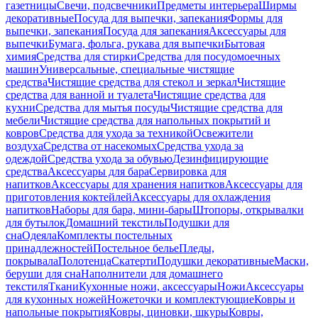
газетницы
Свечи, подсвечники
Предметы интерьера
Ширмы
декоративные
Посуда для выпечки, запекания
Формы для
выпечки, запекания
Посуда для запекания
Аксессуары для
выпечки
Бумага, фольга, рукава для выпечки
Бытовая
химия
Средства для стирки
Средства для посудомоечных
машин
Универсальные, специальные чистящие
средства
Чистящие средства для стекол и зеркал
Чистящие
средства для ванной и туалета
Чистящие средства для
кухни
Средства для мытья посуды
Чистящие средства для
мебели
Чистящие средства для напольных покрытий и
ковров
Средства для ухода за техникой
Освежители
воздуха
Средства от насекомых
Средства ухода за
одеждой
Средства ухода за обувью
Дезинфицирующие
средства
Аксессуары для бара
Сервировка для
напитков
Аксессуары для хранения напитков
Аксессуары для
приготовления коктейлей
Аксессуары для охлаждения
напитков
Наборы для бара, мини-бары
Штопоры, открывалки
для бутылок
Домашний текстиль
Подушки для
сна
Одеяла
Комплекты постельных
принадлежностей
Постельное белье
Пледы,
покрывала
Полотенца
Скатерти
Подушки декоративные
Маски,
беруши для сна
Наполнители для домашнего
текстиля
Ткани
Кухонные ножи, аксессуары
Ножи
Аксессуары
для кухонных ножей
Ножеточки и комплектующие
Ковры и
напольные покрытия
Ковры, циновки, шкуры
Ковры,