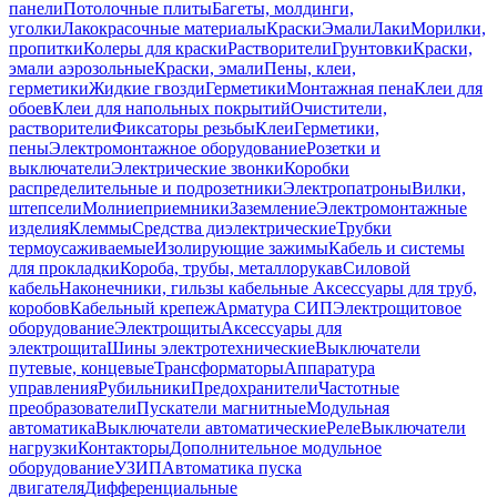
панели
Потолочные плиты
Багеты, молдинги,
уголки
Лакокрасочные материалы
Краски
Эмали
Лаки
Морилки,
пропитки
Колеры для краски
Растворители
Грунтовки
Краски,
эмали аэрозольные
Краски, эмали
Пены, клеи,
герметики
Жидкие гвозди
Герметики
Монтажная пена
Клеи для
обоев
Клеи для напольных покрытий
Очистители,
растворители
Фиксаторы резьбы
Клеи
Герметики,
пены
Электромонтажное оборудование
Розетки и
выключатели
Электрические звонки
Коробки
распределительные и подрозетники
Электропатроны
Вилки,
штепсели
Молниеприемники
Заземление
Электромонтажные
изделия
Клеммы
Средства диэлектрические
Трубки
термоусаживаемые
Изолирующие зажимы
Кабель и системы
для прокладки
Короба, трубы, металлорукав
Силовой
кабель
Наконечники, гильзы кабельные
Аксессуары для труб,
коробов
Кабельный крепеж
Арматура СИП
Электрощитовое
оборудование
Электрощиты
Аксессуары для
электрощита
Шины электротехнические
Выключатели
путевые, концевые
Трансформаторы
Аппаратура
управления
Рубильники
Предохранители
Частотные
преобразователи
Пускатели магнитные
Модульная
автоматика
Выключатели автоматические
Реле
Выключатели
нагрузки
Контакторы
Дополнительное модульное
оборудование
УЗИП
Автоматика пуска
двигателя
Дифференциальные