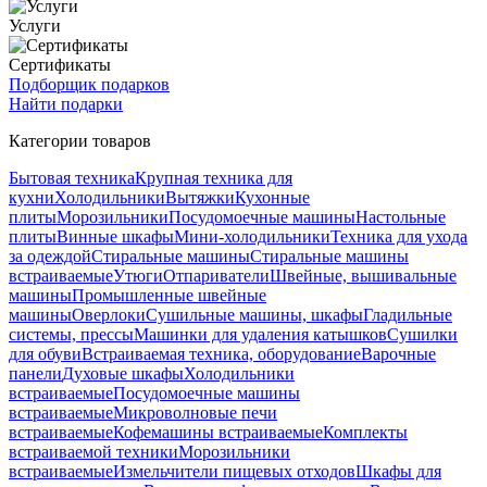
Услуги
Сертификаты
Подборщик подарков
Найти подарки
Категории товаров
Бытовая техника
Крупная техника для
кухни
Холодильники
Вытяжки
Кухонные
плиты
Морозильники
Посудомоечные машины
Настольные
плиты
Винные шкафы
Мини-холодильники
Техника для ухода
за одеждой
Стиральные машины
Стиральные машины
встраиваемые
Утюги
Отпариватели
Швейные, вышивальные
машины
Промышленные швейные
машины
Оверлоки
Сушильные машины, шкафы
Гладильные
системы, прессы
Машинки для удаления катышков
Сушилки
для обуви
Встраиваемая техника, оборудование
Варочные
панели
Духовые шкафы
Холодильники
встраиваемые
Посудомоечные машины
встраиваемые
Микроволновые печи
встраиваемые
Кофемашины встраиваемые
Комплекты
встраиваемой техники
Морозильники
встраиваемые
Измельчители пищевых отходов
Шкафы для