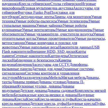
наушники
Кресла геймерские
Столы геймерские
Игровые
микрофоны
Игровая мультимедиа акустика
Аксессуары для
геймеров
Фигурки Funko Pop
Подставки для
ноутбуков
Светодиодные ленты
Лампы для мониторов
Умная
техника
Умные роботы-пылесосы
Умные телевизоры
Умные
стиральные машины
Умные чайники
Умные роботы
кулинарные
Умные вентиляторы
Умные кондиционеры
Умные
обогреватели
Умные увлажнители, очистители воздуха
Умные
отопительные котлы
Умные проветриватели
Умные радиочасы,
метеостанции
Умные кормушки и поилки для
животных
Умные напольные весы
Накопители данных
USB
Flash накопители
Внешние HDD, SSD диски
Карты
памяти
Сетевые накопители
Картридеры
Оптические
диски
Наблюдение и безопасность
Камеры
видеонаблюдения
Аксессуары для CCTV
Домофоны,
вызывные панели
Датчики для дома
Охранные системы,
сигнализации
Системы контроля и управления
доступом
Металлодетекторы
Мебель
Мягкая мебель
Диваны,
тахты
Диваны прямые
Диваны угловые
Диваны П-
образные
Кухонные уголки, диваны
Диваны
модульные
Детские диваны
Диваны садовые
Комплекты мягкой
мебели
Бескаркасные кресла-мешки и диваны
Надувные
диваны
Кресла
Кресла
Кресла-мешки и пуфы
Кресла-качалки,
кресла-маятники
Детские кресла, пуфы
Надувные кресла
Пуфы,
оттоманки
Кресла-кровати
Игровая мебель
Кресла