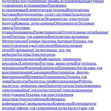
подогрева посуды
Винные шкафы встраиваемые
Вакуумные
упаковщики встраиваемые
Пароварки
встраиваемые
Климатическая техника
Вентиляторы
бытовые
Кондиционеры, сплит-системы
Охладители
воздуха
Водонагреватели
Увлажнители, очистители
воздуха
Камины, печи-камины
Обогреватели
Тепловые
завесы
Тепловые
пушки
Биокамины
Проветриватели
Отопительные печи
Банные
печи
Порталы для каминов
Вентиляторы вытяжные
Метеостанции
Газовые баллоны бытовые
Техника для
приготовления еды
Аэрогрили
Микроволновые
печи
Мультиварки
Сэндвичницы, хот-дог
мейкеры
Тостеры
Электрогрили,
электрошашлычницы
Вафельницы, орешницы,
кексницы
Хлебопечки
Ростеры, мини-печи
Йогуртницы,
мороженицы
Фризеры
Блинницы
Пароварки
Автоклавы для
консервирования
Сыроварни
Фритюрницы, фондю-
фритюрницы
Яйцеварки
Попкорницы
Техника для
дома
Пылесосы
Пылесосы профессиональные
Роботы-
пылесосы, мойщики окон
Пароочистители
Электровеники,
электрошвабры
Стеклоочистители
Стерилизационное
оборудование
Техника для приготовления
напитков
Электрочайники
Кофеварки,
кофемашины
Соковыжималки
Кофемолки
Вспениватели
молока
Сифоны для газирования воды
Аксессуары для