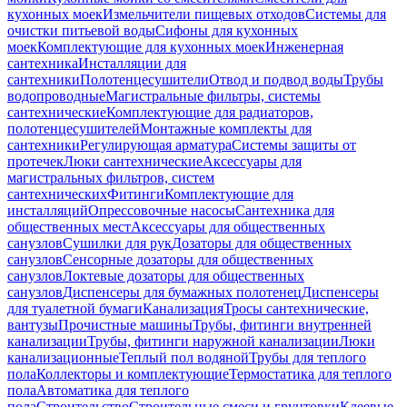
кухонных моек
Измельчители пищевых отходов
Системы для
очистки питьевой воды
Сифоны для кухонных
моек
Комплектующие для кухонных моек
Инженерная
сантехника
Инсталляции для
сантехники
Полотенцесушители
Отвод и подвод воды
Трубы
водопроводные
Магистральные фильтры, системы
сантехнические
Комплектующие для радиаторов,
полотенцесушителей
Монтажные комплекты для
сантехники
Регулирующая арматура
Системы защиты от
протечек
Люки сантехнические
Аксессуары для
магистральных фильтров, систем
сантехнических
Фитинги
Комплектующие для
инсталляций
Опрессовочные насосы
Сантехника для
общественных мест
Аксессуары для общественных
санузлов
Сушилки для рук
Дозаторы для общественных
санузлов
Сенсорные дозаторы для общественных
санузлов
Локтевые дозаторы для общественных
санузлов
Диспенсеры для бумажных полотенец
Диспенсеры
для туалетной бумаги
Канализация
Тросы сантехнические,
вантузы
Прочистные машины
Трубы, фитинги внутренней
канализации
Трубы, фитинги наружной канализации
Люки
канализационные
Теплый пол водяной
Трубы для теплого
пола
Коллекторы и комплектующие
Термостатика для теплого
пола
Автоматика для теплого
пола
Строительство
Строительные смеси и грунтовки
Клеевые