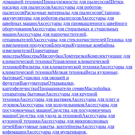
домашней техники
Принадлежности для пылесосов
Щетки,
насадки для пылесосов
Аксессуары для роботов-
пылесосов
Расходные материалы для пылесосов
Станции,
аккумуляторы для роботов-пылесосов
Аксессуары для
швейных машин
Аксессуары для промышленного швейного
оборудования
Аксессуары для стиральных и сушильных
машин
Аксессуары для пароочистителей,
отпаривателей
Аксессуары для стеклоочистителей
Техника для
измельчения продуктов
Блендеры
Кухонные комбайны,
измельчители
Планетарные
миксеры
Миксеры
Мясорубки
Ломтерезки
Комплектующие для
климатической техники
Управление климатической
техникой
Фильтры для климатической техники
Аксессуары для
климатической техники
Мелкая техника
Весы кухонные,
бытовые
Сушилки для овощей и
фруктов
Вакууматоры
Открывалки,
картофелечистки
Проращиватели семян
Маслобойки,
сепараторы бытовые
Аксессуары для крупной
техники
Аксессуары для вытяжек
Аксессуары для плит и
духовок
Аксессуары для холодильников
Аксессуары для
посудомоечных машин
Средства для посудомоечных
машин
Средства для ухода за техникой
Аксессуары для
кухонной техники
Аксессуары для микроволновых
печей
Вакуумные пакеты, контейнеры
Аксессуары для
кофемашин
Аксессуары для мультиварок,