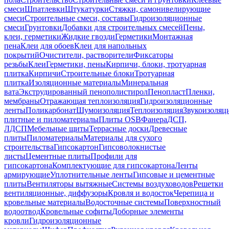
смеси
Шпатлевки
Штукатурки
Стяжки, самонивелирующие
смеси
Строительные смеси, составы
Гидроизоляционные
смеси
Грунтовки
Добавки для строительных смесей
Пены,
клеи, герметики
Жидкие гвозди
Герметики
Монтажная
пена
Клеи для обоев
Клеи для напольных
покрытий
Очистители, растворители
Фиксаторы
резьбы
Клеи
Герметики, пены
Кирпичи, блоки, тротуарная
плитка
Кирпичи
Строительные блоки
Тротуарная
плитка
Изоляционные материалы
Минеральная
вата
Экструдированный пенополистирол
Пенопласт
Пленки,
мембраны
Отражающая теплоизоляция
Гидроизоляционные
ленты
Поликарбонат
Шумоизоляция
Теплоизоляция
Звукоизоляц
плитные и пиломатериалы
Плиты OSB
Фанера
ДСП,
ЛДСП
Мебельные щиты
Террасные доски
Древесные
плиты
Пиломатериалы
Материалы для сухого
строительства
Гипсокартон
Гипсоволокнистые
листы
Цементные плиты
Профили для
гипсокартона
Комплектующие для гипсокартона
Ленты
армирующие
Уплотнительные ленты
Гипсовые и цементные
плиты
Вентиляторы вытяжные
Системы воздуховодов
Решетки
вентиляционные, диффузоры
Кровля и водосток
Черепица и
кровельные материалы
Водосточные системы
Поверхностный
водоотвод
Кровельные софиты
Доборные элементы
кровли
Гидроизоляционные