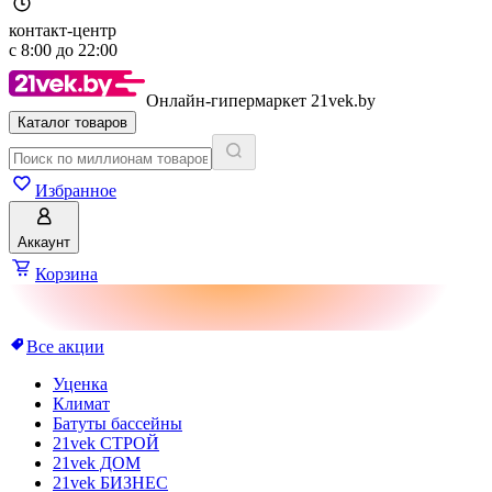
контакт-центр
с
8:00
до
22:00
Онлайн-гипермаркет 21vek.by
Каталог товаров
Избранное
Аккаунт
Корзина
Все акции
Уценка
Климат
Батуты бассейны
21vek СТРОЙ
21vek ДОМ
21vek БИЗНЕС