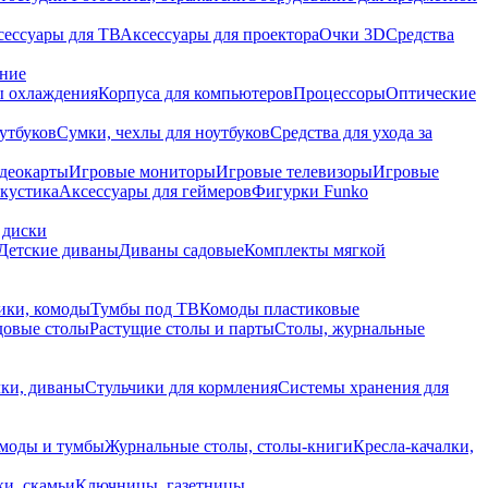
сессуары для ТВ
Аксессуары для проектора
Очки 3D
Средства
ание
 охлаждения
Корпуса для компьютеров
Процессоры
Оптические
утбуков
Сумки, чехлы для ноутбуков
Средства для ухода за
деокарты
Игровые мониторы
Игровые телевизоры
Игровые
акустика
Аксессуары для геймеров
Фигурки Funko
 диски
Детские диваны
Диваны садовые
Комплекты мягкой
ики, комоды
Тумбы под ТВ
Комоды пластиковые
довые столы
Растущие столы и парты
Столы, журнальные
ки, диваны
Стульчики для кормления
Системы хранения для
моды и тумбы
Журнальные столы, столы-книги
Кресла-качалки,
ки, скамьи
Ключницы, газетницы