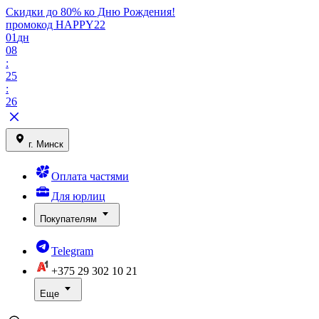
Скидки до 80% ко Дню Рождения!
промокод HAPPY22
01
дн
08
:
25
:
26
г. Минск
Оплата частями
Для юрлиц
Покупателям
Telegram
+375 29
302 10 21
Еще