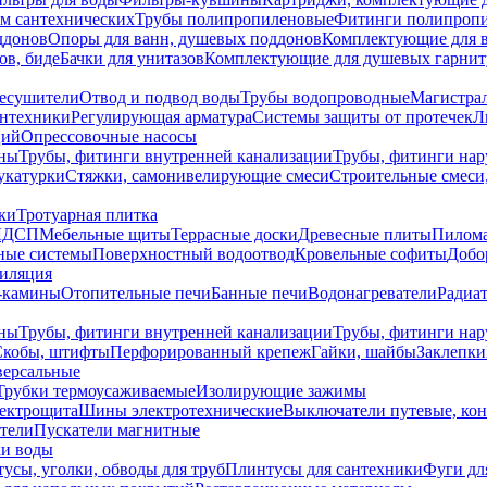
ем сантехнических
Трубы полипропиленовые
Фитинги полипроп
ддонов
Опоры для ванн, душевых поддонов
Комплектующие для 
ов, биде
Бачки для унитазов
Комплектующие для душевых гарнит
есушители
Отвод и подвод воды
Трубы водопроводные
Магистрал
антехники
Регулирующая арматура
Системы защиты от протечек
Л
ций
Опрессовочные насосы
ны
Трубы, фитинги внутренней канализации
Трубы, фитинги на
катурки
Стяжки, самонивелирующие смеси
Строительные смеси,
ки
Тротуарная плитка
ЛДСП
Мебельные щиты
Террасные доски
Древесные плиты
Пилом
ные системы
Поверхностный водоотвод
Кровельные софиты
Добо
тиляция
-камины
Отопительные печи
Банные печи
Водонагреватели
Радиат
ны
Трубы, фитинги внутренней канализации
Трубы, фитинги на
Скобы, штифты
Перфорированный крепеж
Гайки, шайбы
Заклепки
ерсальные
Трубки термоусаживаемые
Изолирующие зажимы
лектрощита
Шины электротехнические
Выключатели путевые, ко
атели
Пускатели магнитные
ки воды
усы, уголки, обводы для труб
Плинтусы для сантехники
Фуги дл