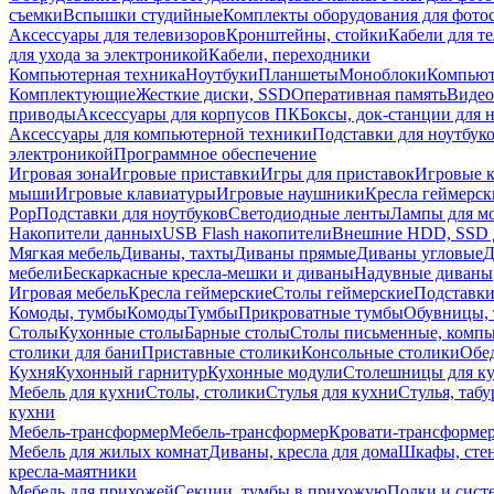
съемки
Вспышки студийные
Комплекты оборудования для фото
Аксессуары для телевизоров
Кронштейны, стойки
Кабели для т
для ухода за электроникой
Кабели, переходники
Компьютерная техника
Ноутбуки
Планшеты
Моноблоки
Компью
Комплектующие
Жесткие диски, SSD
Оперативная память
Видео
приводы
Аксессуары для корпусов ПК
Боксы, док-станции для 
Аксессуары для компьютерной техники
Подставки для ноутбук
электроникой
Программное обеспечение
Игровая зона
Игровые приставки
Игры для приставок
Игровые 
мыши
Игровые клавиатуры
Игровые наушники
Кресла геймерск
Pop
Подставки для ноутбуков
Светодиодные ленты
Лампы для м
Накопители данных
USB Flash накопители
Внешние HDD, SSD 
Мягкая мебель
Диваны, тахты
Диваны прямые
Диваны угловые
Д
мебели
Бескаркасные кресла-мешки и диваны
Надувные диваны
Игровая мебель
Кресла геймерские
Столы геймерские
Подставки
Комоды, тумбы
Комоды
Тумбы
Прикроватные тумбы
Обувницы, 
Столы
Кухонные столы
Барные столы
Столы письменные, комп
столики для бани
Приставные столики
Консольные столики
Обе
Кухня
Кухонный гарнитур
Кухонные модули
Столешницы для к
Мебель для кухни
Столы, столики
Стулья для кухни
Стулья, таб
кухни
Мебель-трансформер
Мебель-трансформер
Кровати-трансформе
Мебель для жилых комнат
Диваны, кресла для дома
Шкафы, стен
кресла-маятники
Мебель для прихожей
Секции, тумбы в прихожую
Полки и сист