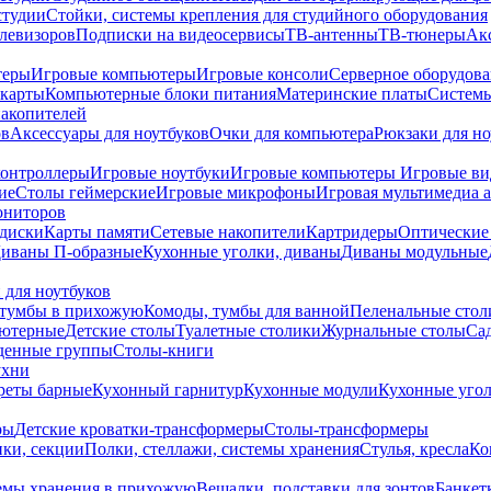
студии
Стойки, системы крепления для студийного оборудования
елевизоров
Подписки на видеосервисы
ТВ-антенны
ТВ-тюнеры
Ак
теры
Игровые компьютеры
Игровые консоли
Серверное оборудов
карты
Компьютерные блоки питания
Материнские платы
Системы
накопителей
ов
Аксессуары для ноутбуков
Очки для компьютера
Рюкзаки для но
контроллеры
Игровые ноутбуки
Игровые компьютеры
Игровые ви
ие
Столы геймерские
Игровые микрофоны
Игровая мультимедиа 
ониторов
диски
Карты памяти
Сетевые накопители
Картридеры
Оптические
иваны П-образные
Кухонные уголки, диваны
Диваны модульные
 для ноутбуков
тумбы в прихожую
Комоды, тумбы для ванной
Пеленальные стол
ьютерные
Детские столы
Туалетные столики
Журнальные столы
Са
денные группы
Столы-книги
ухни
уреты барные
Кухонный гарнитур
Кухонные модули
Кухонные угол
ры
Детские кроватки-трансформеры
Столы-трансформеры
ки, секции
Полки, стеллажи, системы хранения
Стулья, кресла
Ко
емы хранения в прихожую
Вешалки, подставки для зонтов
Банкет