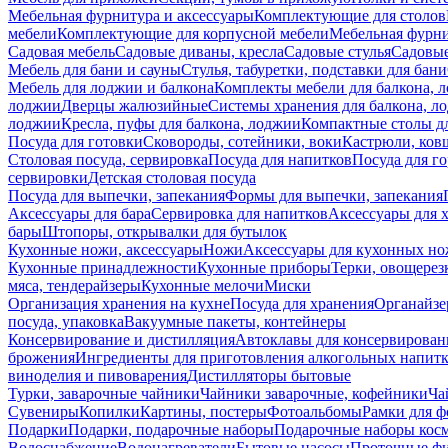
Мебельная фурнитура и аксессуары
Комплектующие для столов
мебели
Комплектующие для корпусной мебели
Мебельная фурн
Садовая мебель
Садовые диваны, кресла
Садовые стулья
Садовые
Мебель для бани и сауны
Стулья, табуретки, подставки для бани
Мебель для лоджии и балкона
Комплекты мебели для балкона, 
лоджии
Дверцы жалюзийные
Системы хранения для балкона, л
лоджии
Кресла, пуфы для балкона, лоджии
Компактные столы дл
Посуда для готовки
Сковороды, сотейники, воки
Кастрюли, ков
Столовая посуда, сервировка
Посуда для напитков
Посуда для г
сервировки
Детская столовая посуда
Посуда для выпечки, запекания
Формы для выпечки, запекания
Аксессуары для бара
Сервировка для напитков
Аксессуары для 
бары
Штопоры, открывалки для бутылок
Кухонные ножи, аксессуары
Ножи
Аксессуары для кухонных н
Кухонные принадлежности
Кухонные приборы
Терки, овощерез
мяса, тендерайзеры
Кухонные мелочи
Миски
Организация хранения на кухне
Посуда для хранения
Органайзе
посуда, упаковка
Вакуумные пакеты, контейнеры
Консервирование и дистилляция
Автоклавы для консервирован
брожения
Ингредиенты для приготовления алкогольных напит
виноделия и пивоварения
Дистилляторы бытовые
Турки, заварочные чайники
Чайники заварочные, кофейники
Ча
Сувениры
Копилки
Картины, постеры
Фотоальбомы
Рамки для ф
Подарки
Подарки, подарочные наборы
Подарочные наборы косм
Водоснабжение
Водонагреватели
Бытовые насосы
Проточные фи