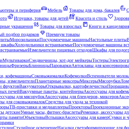
ьютеры и периферия
Мебель
Товары для дома, бакалея
С
мото
Игрушки, товары для детей
Красота и стиль
Здоров
рные украшения
Товары для взрослых
Книги и канцеляри
й подбор подарков
Премиум товары
плиты
Морозильники
Посудомоечные машины
Настольные плиты
 шкафы
Холодильники встраиваемые
Посудомоечные машины вс
встраиваемые
Измельчители пищевых отходов
Шкафы для подогр
чи
Мультиварки
Сэндвичницы, хот-дог мейкеры
Тостеры
Электрог
еницы
Фризеры
Блинницы
Пароварки
Автоклавы для консервиров
ки, кофемашины
Соковыжималки
Кофемолки
Вспениватели молок
ны, измельчители
Планетарные миксеры
Миксеры
Мясорубки
Лом
и фруктов
Вакууматоры
Открывалки, картофелечистки
Проращива
вых печей
Вакуумные пакеты, контейнеры
Аксессуары для кофе
ессуары для мясорубок
Аксессуары для блендеров, миксеров
Аксе
ры для соковыжималок
Средства для ухода за техникой
зоры
ТВ-приставки и медиаплееры
Проекторы
Проекционные эк
сы детские
Умные часы, фитнес-браслеты
Ремешки, аксессуары дл
рты памяти
Объективы
Вспышки
Аксессуары для камер
Сумки и ч
орамки
студии
Студийное освещение
Насадки светоформирующие для фо