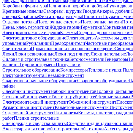
для укладки плитки
Системы выравнивания плитки
Аксессуары
Коробки и фурнитура
Наличники, коробки, доборы
Ручки дверн
Крепежные изделия
Саморезы, шурупы
Гвозди
Анкеры, дюбели
анкеры
Карабины
Фиксаторы арматуры
Шплинты
Пружины унив
Отделка потолка
Потолочные системы
Потолочные панели
Пото
Пены, клеи, герметики
Жидкие гвозди
Герметики
Монтажная пе
Электромонтажные изделия
Клеммы
Средства диэлектрические
Электрощитовое оборудование
Электрощиты
Аксессуары для э
управления
Рубильники
Предохранители
Частотные преобразов
Светотехника
Промышленное и сигнальное освещение
Светоди
Люки
Люки ревизионные
Люки под плитку
Люки напольные
Люк
Силовая и строительная техника
Бетоносмесители
Генераторы
Та
машины
Гидроинструмент
Погрузчики
Строительное оборудование
Компрессоры
Тепловые пушки
Пыле
электроинструмента
Пневмоинструмент
Сварочное и паяльное оборудование
Сварочное оборудование
П
пайки
Слесарный инструмент
Наборы инструментов
Головки, биты
Га
Столярный инструмент
Тиски, струбцины, гейферные зажимы
Р
Электромонтажный инструмент
Обжимной инструмент
Плоског
Разметочный инструмент
Разметочные инструменты
Инструмент
Отделочный инструмент
Плиткорезы
Кельмы, шпатели, гладилк
работ
Пленки строительные
Спецодежда и средства защиты
Средства индивидуальной защ
Аксессуары для силовой и строительной техники
Аксессуары дл