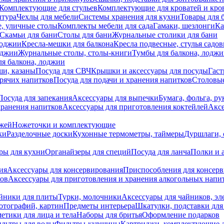
Комплектующие для стульев
Комплектующие для кроватей и кро
итура
Чехлы для мебели
Системы хранения для кухни
Товары для 
, уличные столы
Комплекты мебели для сада
Гамаки, шезлонги
Ка
Скамьи для бани
Столы для бани
Журнальные столики для бани
лоджии
Кресла-мешки для балкона
Кресла подвесные, стулья садо
оджии
Журнальные столы, столы-книги
Тумбы для балкона, лодж
я балкона, лоджии
ши, казаны
Посуда для СВЧ
Крышки и аксессуары для посуды
Гаст
орячих напитков
Посуда для подачи и хранения напитков
Столовы
Посуда для запекания
Аксессуары для выпечки
Бумага, фольга, р
хранения напитков
Аксессуары для приготовления коктейлей
Аксе
ожей
Ножеточки и комплектующие
ки
Разделочные доски
Кухонные термометры, таймеры
Дуршлаги, 
ры для кухни
Органайзеры для специй
Посуда для ланча
Полки и 
ия
Аксессуары для консервирования
Приспособления для консер
ков
Аксессуары для приготовления и хранения алкогольных напи
йники для плиты
Турки, молочники
Аксессуары для чайников, э
отографий, картин
Предметы интерьера
Шкатулки, подставки дл
етики для лица и тела
Наборы для бритья
Оформление подарков
льтры для воды
Фильтры-кувшины
Картриджи, комплектующие д