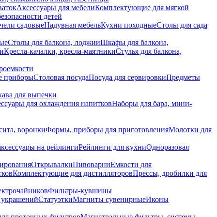
ваток
Аксессуары для мебели
Комплектующие для мягкой
безопасности детей
чели садовые
Надувная мебель
Кухни походные
Столы для сада
вые
Столы для балкона, лоджии
Шкафы для балкона,
ии
Кресла-качалки, кресла-маятники
Стулья для балкона,
роемкости
е приборы
Столовая посуда
Посуда для сервировки
Предметы
укава для выпечки
ссуары для охлаждения напитков
Наборы для бара, мини-
сита, воронки
Формы, приборы для приготовления
Молотки для
аксессуары на рейлинги
Рейлинги для кухни
Одноразовая
вирования
Открывалки
Пивоварни
Емкости для
тков
Комплектующие для дистилляторов
Прессы, дробилки для
лектрочайников
Фильтры-кувшины
я украшений
Статуэтки
Магниты сувенирные
Иконы
ля проточных фильтров
Магистральные фильтры, системы