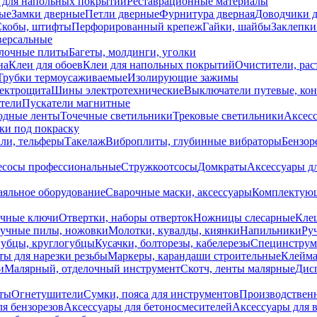
 для напольных покрытий
Реставрационные материалы
ые
Замки дверные
Петли дверные
Фурнитура дверная
Доводчики 
Скобы, штифты
Перфорированный крепеж
Гайки, шайбы
Заклепки
ерсальные
лочные плиты
Багеты, молдинги, уголки
на
Клеи для обоев
Клеи для напольных покрытий
Очистители, рас
Трубки термоусаживаемые
Изолирующие зажимы
лектрощита
Шины электротехнические
Выключатели путевые, ко
атели
Пускатели магнитные
одные ленты
Точечные светильники
Трековые светильники
Аксесс
и под покраску
ли, тельферы
Такелаж
Виброплиты, глубинные вибраторы
Бензор
сосы профессиональные
Стружкоотсосы
Домкраты
Аксессуары д
аяльное оборудование
Сварочные маски, аксессуары
Комплектующ
ечные ключи
Отвертки, наборы отверток
Ножницы слесарные
Кле
учные пилы, ножовки
Молотки, кувалды, киянки
Напильники
Ру
убцы, круглогубцы
Кусачки, болторезы, кабелерезы
Специнструм
ы для нарезки резьбы
Маркеры, карандаши строительные
Клейма
и
Малярный, отделочный инструмент
Скотч, ленты малярные
Дисп
иты
Огнетушители
Сумки, пояса для инструментов
Производствен
я бензорезов
Аксессуары для бетоносмесителей
Аксессуары для 