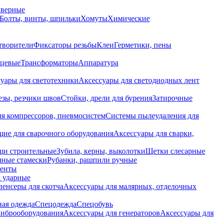
дверные
Болты, винты, шпильки
Хомуты
Химические
творители
Фиксаторы резьбы
Клеи
Герметики, пены
нцевые
Трансформаторы
Аппаратура
уары для светотехники
Аксессуары для светодиодных лент
езы, резчики швов
Стойки, дрели для бурения
Затирочные
ля компрессоров, пневмосистем
Системы пылеудаления для
ие для сварочного оборудования
Аксессуары для сварки,
щи строительные
Зубила, керны, выколотки
Щетки слесарные
чные стамески
Рубанки, рашпили ручные
енты
 ударные
енсеры для скотча
Аксессуары для малярных, отделочных
ная одежда
Спецодежда
Спецобувь
виброоборудования
Аксессуары для генераторов
Аксессуары для