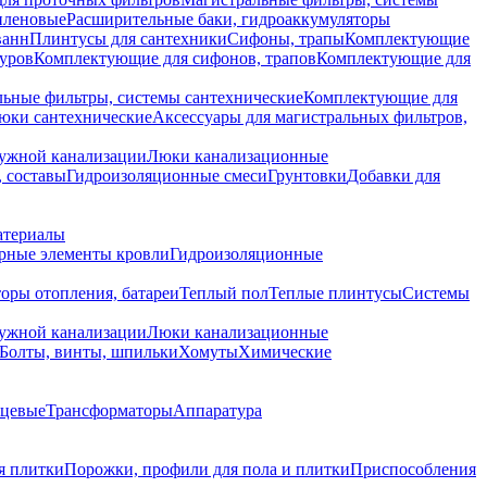
иленовые
Расширительные баки, гидроаккумуляторы
ванн
Плинтусы для сантехники
Сифоны, трапы
Комплектующие
уров
Комплектующие для сифонов, трапов
Комплектующие для
ьные фильтры, системы сантехнические
Комплектующие для
юки сантехнические
Аксессуары для магистральных фильтров,
ружной канализации
Люки канализационные
 составы
Гидроизоляционные смеси
Грунтовки
Добавки для
атериалы
рные элементы кровли
Гидроизоляционные
оры отопления, батареи
Теплый пол
Теплые плинтусы
Системы
ружной канализации
Люки канализационные
Болты, винты, шпильки
Хомуты
Химические
нцевые
Трансформаторы
Аппаратура
я плитки
Порожки, профили для пола и плитки
Приспособления