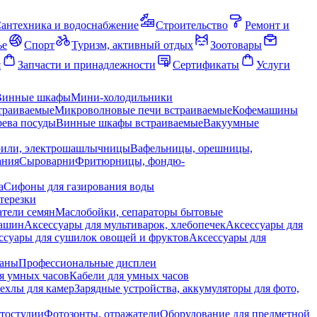
антехника и водоснабжение
Строительство
Ремонт и
ье
Спорт
Туризм, активный отдых
Зоотовары
я
Запчасти и принадлежности
Сертификаты
Услуги
Винные шкафы
Мини-холодильники
траиваемые
Микроволновые печи встраиваемые
Кофемашины
ева посуды
Винные шкафы встраиваемые
Вакуумные
рили, электрошашлычницы
Вафельницы, орешницы,
ания
Сыроварни
Фритюрницы, фондю-
а
Сифоны для газирования воды
терезки
тели семян
Маслобойки, сепараторы бытовые
машин
Аксессуары для мультиварок, хлебопечек
Аксессуары для
ссуары для сушилок овощей и фруктов
Аксессуары для
раны
Профессиональные дисплеи
я умных часов
Кабели для умных часов
ехлы для камер
Зарядные устройства, аккумуляторы для фото,
тостудии
Фотозонты, отражатели
Оборудование для предметной