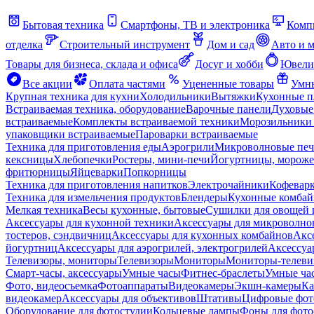
Бытовая техника
Смартфоны, ТВ и электроника
Комп
отделка
Строительный инструмент
Дом и сад
Авто и 
Товары для бизнеса, склада и офиса
Досуг и хобби
Ювели
Все акции
Оплата частями
Уцененные товары
Умны
Крупная техника для кухни
Холодильники
Вытяжки
Кухонные 
Встраиваемая техника, оборудование
Варочные панели
Духовые
встраиваемые
Комплекты встраиваемой техники
Морозильники 
упаковщики встраиваемые
Пароварки встраиваемые
Техника для приготовления еды
Аэрогрили
Микроволновые пе
кексницы
Хлебопечки
Ростеры, мини-печи
Йогуртницы, морож
фритюрницы
Яйцеварки
Попкорницы
Техника для приготовления напитков
Электрочайники
Кофевар
Техника для измельчения продуктов
Блендеры
Кухонные комбай
Мелкая техника
Весы кухонные, бытовые
Сушилки для овощей 
Аксессуары для кухонной техники
Аксессуары для микроволно
тостеров, сэндвичниц
Аксессуары для кухонных комбайнов
Акс
йогуртниц
Аксессуары для аэрогрилей, электрогрилей
Аксессуа
Телевизоры, мониторы
Телевизоры
Мониторы
Мониторы-телеви
Смарт-часы, аксессуары
Умные часы
Фитнес-браслеты
Умные ча
Фото, видеосъемка
Фотоаппараты
Видеокамеры
Экшн-камеры
Ка
видеокамер
Аксессуары для объективов
Штативы
Цифровые фот
Оборудование для фотостудии
Кольцевые лампы
Фоны для фото