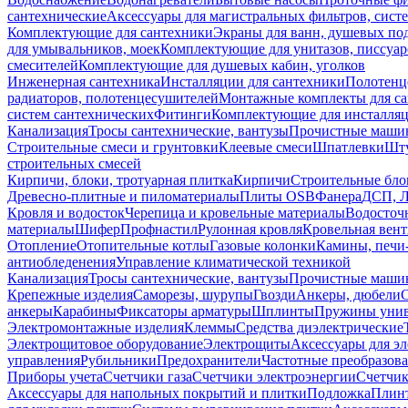
сантехнические
Аксессуары для магистральных фильтров, сист
Комплектующие для сантехники
Экраны для ванн, душевых по
для умывальников, моек
Комплектующие для унитазов, писсуар
смесителей
Комплектующие для душевых кабин, уголков
Инженерная сантехника
Инсталляции для сантехники
Полотенц
радиаторов, полотенцесушителей
Монтажные комплекты для с
систем сантехнических
Фитинги
Комплектующие для инсталля
Канализация
Тросы сантехнические, вантузы
Прочистные маши
Строительные смеси и грунтовки
Клеевые смеси
Шпатлевки
Шту
строительных смесей
Кирпичи, блоки, тротуарная плитка
Кирпичи
Строительные бло
Древесно-плитные и пиломатериалы
Плиты OSB
Фанера
ДСП, 
Кровля и водосток
Черепица и кровельные материалы
Водосточ
материалы
Шифер
Профнастил
Рулонная кровля
Кровельная вен
Отопление
Отопительные котлы
Газовые колонки
Камины, печи
антиобледенения
Управление климатической техникой
Канализация
Тросы сантехнические, вантузы
Прочистные маши
Крепежные изделия
Саморезы, шурупы
Гвозди
Анкеры, дюбели
анкеры
Карабины
Фиксаторы арматуры
Шплинты
Пружины унив
Электромонтажные изделия
Клеммы
Средства диэлектрические
Электрощитовое оборудование
Электрощиты
Аксессуары для э
управления
Рубильники
Предохранители
Частотные преобразов
Приборы учета
Счетчики газа
Счетчики электроэнергии
Счетчи
Аксессуары для напольных покрытий и плитки
Подложка
Плинт