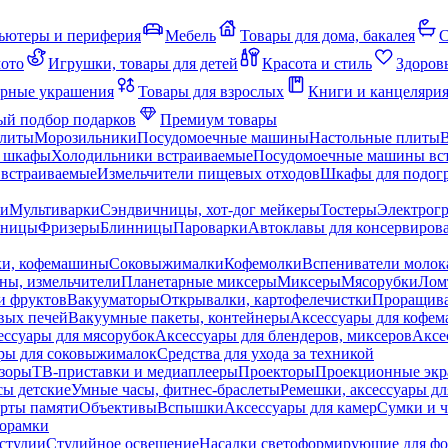
ьютеры и периферия
Мебель
Товары для дома, бакалея
С
мото
Игрушки, товары для детей
Красота и стиль
Здоров
рные украшения
Товары для взрослых
Книги и канцеляри
й подбор подарков
Премиум товары
плиты
Морозильники
Посудомоечные машины
Настольные плиты
 шкафы
Холодильники встраиваемые
Посудомоечные машины вс
встраиваемые
Измельчители пищевых отходов
Шкафы для подогр
чи
Мультиварки
Сэндвичницы, хот-дог мейкеры
Тостеры
Электрог
еницы
Фризеры
Блинницы
Пароварки
Автоклавы для консервиров
ки, кофемашины
Соковыжималки
Кофемолки
Вспениватели молок
ны, измельчители
Планетарные миксеры
Миксеры
Мясорубки
Лом
и фруктов
Вакууматоры
Открывалки, картофелечистки
Проращива
вых печей
Вакуумные пакеты, контейнеры
Аксессуары для кофе
ессуары для мясорубок
Аксессуары для блендеров, миксеров
Аксе
ры для соковыжималок
Средства для ухода за техникой
зоры
ТВ-приставки и медиаплееры
Проекторы
Проекционные эк
сы детские
Умные часы, фитнес-браслеты
Ремешки, аксессуары дл
рты памяти
Объективы
Вспышки
Аксессуары для камер
Сумки и ч
орамки
студии
Студийное освещение
Насадки светоформирующие для фо