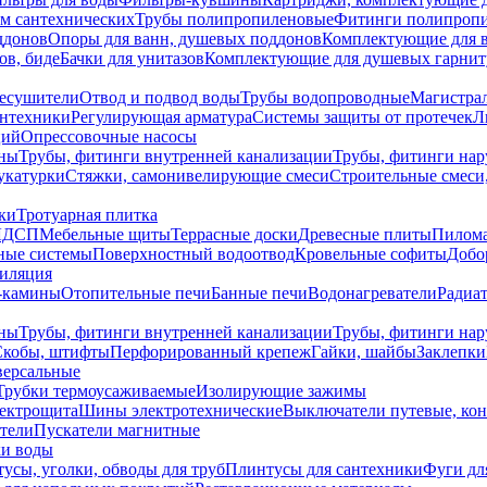
ем сантехнических
Трубы полипропиленовые
Фитинги полипроп
ддонов
Опоры для ванн, душевых поддонов
Комплектующие для 
ов, биде
Бачки для унитазов
Комплектующие для душевых гарнит
есушители
Отвод и подвод воды
Трубы водопроводные
Магистрал
антехники
Регулирующая арматура
Системы защиты от протечек
Л
ций
Опрессовочные насосы
ны
Трубы, фитинги внутренней канализации
Трубы, фитинги на
катурки
Стяжки, самонивелирующие смеси
Строительные смеси,
ки
Тротуарная плитка
ЛДСП
Мебельные щиты
Террасные доски
Древесные плиты
Пилом
ные системы
Поверхностный водоотвод
Кровельные софиты
Добо
тиляция
-камины
Отопительные печи
Банные печи
Водонагреватели
Радиат
ны
Трубы, фитинги внутренней канализации
Трубы, фитинги на
Скобы, штифты
Перфорированный крепеж
Гайки, шайбы
Заклепки
ерсальные
Трубки термоусаживаемые
Изолирующие зажимы
лектрощита
Шины электротехнические
Выключатели путевые, ко
атели
Пускатели магнитные
ки воды
усы, уголки, обводы для труб
Плинтусы для сантехники
Фуги дл