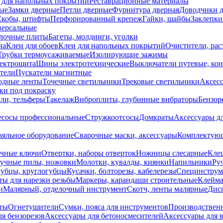
 для напольных покрытий
Реставрационные материалы
ые
Замки дверные
Петли дверные
Фурнитура дверная
Доводчики 
Скобы, штифты
Перфорированный крепеж
Гайки, шайбы
Заклепки
ерсальные
лочные плиты
Багеты, молдинги, уголки
на
Клеи для обоев
Клеи для напольных покрытий
Очистители, рас
Трубки термоусаживаемые
Изолирующие зажимы
лектрощита
Шины электротехнические
Выключатели путевые, ко
атели
Пускатели магнитные
одные ленты
Точечные светильники
Трековые светильники
Аксесс
и под покраску
ли, тельферы
Такелаж
Виброплиты, глубинные вибраторы
Бензор
сосы профессиональные
Стружкоотсосы
Домкраты
Аксессуары д
аяльное оборудование
Сварочные маски, аксессуары
Комплектующ
ечные ключи
Отвертки, наборы отверток
Ножницы слесарные
Кле
учные пилы, ножовки
Молотки, кувалды, киянки
Напильники
Ру
убцы, круглогубцы
Кусачки, болторезы, кабелерезы
Специнструм
ы для нарезки резьбы
Маркеры, карандаши строительные
Клейма
и
Малярный, отделочный инструмент
Скотч, ленты малярные
Дисп
иты
Огнетушители
Сумки, пояса для инструментов
Производствен
я бензорезов
Аксессуары для бетоносмесителей
Аксессуары для 