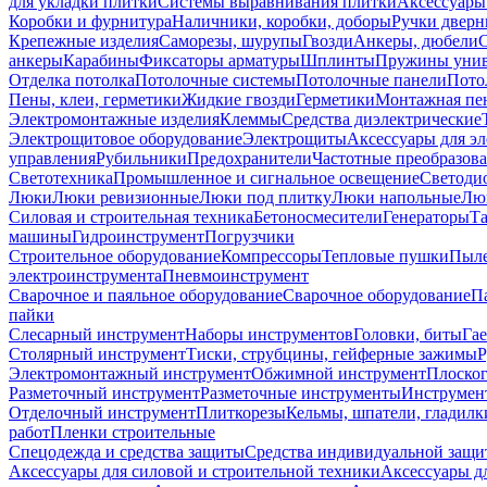
для укладки плитки
Системы выравнивания плитки
Аксессуары
Коробки и фурнитура
Наличники, коробки, доборы
Ручки дверн
Крепежные изделия
Саморезы, шурупы
Гвозди
Анкеры, дюбели
анкеры
Карабины
Фиксаторы арматуры
Шплинты
Пружины унив
Отделка потолка
Потолочные системы
Потолочные панели
Пото
Пены, клеи, герметики
Жидкие гвозди
Герметики
Монтажная пе
Электромонтажные изделия
Клеммы
Средства диэлектрические
Электрощитовое оборудование
Электрощиты
Аксессуары для э
управления
Рубильники
Предохранители
Частотные преобразов
Светотехника
Промышленное и сигнальное освещение
Светоди
Люки
Люки ревизионные
Люки под плитку
Люки напольные
Люк
Силовая и строительная техника
Бетоносмесители
Генераторы
Та
машины
Гидроинструмент
Погрузчики
Строительное оборудование
Компрессоры
Тепловые пушки
Пыле
электроинструмента
Пневмоинструмент
Сварочное и паяльное оборудование
Сварочное оборудование
П
пайки
Слесарный инструмент
Наборы инструментов
Головки, биты
Га
Столярный инструмент
Тиски, струбцины, гейферные зажимы
Р
Электромонтажный инструмент
Обжимной инструмент
Плоског
Разметочный инструмент
Разметочные инструменты
Инструмент
Отделочный инструмент
Плиткорезы
Кельмы, шпатели, гладилк
работ
Пленки строительные
Спецодежда и средства защиты
Средства индивидуальной защ
Аксессуары для силовой и строительной техники
Аксессуары дл