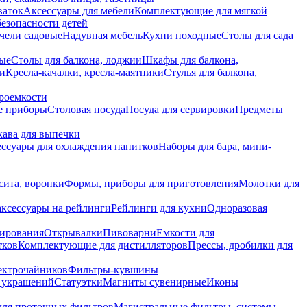
ваток
Аксессуары для мебели
Комплектующие для мягкой
безопасности детей
чели садовые
Надувная мебель
Кухни походные
Столы для сада
вые
Столы для балкона, лоджии
Шкафы для балкона,
ии
Кресла-качалки, кресла-маятники
Стулья для балкона,
роемкости
е приборы
Столовая посуда
Посуда для сервировки
Предметы
укава для выпечки
ссуары для охлаждения напитков
Наборы для бара, мини-
сита, воронки
Формы, приборы для приготовления
Молотки для
аксессуары на рейлинги
Рейлинги для кухни
Одноразовая
вирования
Открывалки
Пивоварни
Емкости для
тков
Комплектующие для дистилляторов
Прессы, дробилки для
лектрочайников
Фильтры-кувшины
я украшений
Статуэтки
Магниты сувенирные
Иконы
ля проточных фильтров
Магистральные фильтры, системы