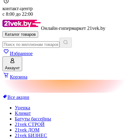
контакт-центр
с
8:00
до
22:00
Онлайн-гипермаркет 21vek.by
Каталог товаров
Избранное
Аккаунт
Корзина
Все акции
Уценка
Климат
Батуты бассейны
21vek СТРОЙ
21vek ДОМ
21vek БИЗНЕС