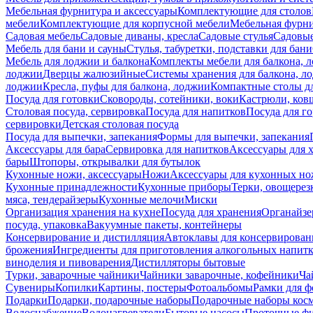
Мебельная фурнитура и аксессуары
Комплектующие для столов
мебели
Комплектующие для корпусной мебели
Мебельная фурн
Садовая мебель
Садовые диваны, кресла
Садовые стулья
Садовые
Мебель для бани и сауны
Стулья, табуретки, подставки для бани
Мебель для лоджии и балкона
Комплекты мебели для балкона, 
лоджии
Дверцы жалюзийные
Системы хранения для балкона, л
лоджии
Кресла, пуфы для балкона, лоджии
Компактные столы дл
Посуда для готовки
Сковороды, сотейники, воки
Кастрюли, ков
Столовая посуда, сервировка
Посуда для напитков
Посуда для г
сервировки
Детская столовая посуда
Посуда для выпечки, запекания
Формы для выпечки, запекания
Аксессуары для бара
Сервировка для напитков
Аксессуары для 
бары
Штопоры, открывалки для бутылок
Кухонные ножи, аксессуары
Ножи
Аксессуары для кухонных н
Кухонные принадлежности
Кухонные приборы
Терки, овощерез
мяса, тендерайзеры
Кухонные мелочи
Миски
Организация хранения на кухне
Посуда для хранения
Органайзе
посуда, упаковка
Вакуумные пакеты, контейнеры
Консервирование и дистилляция
Автоклавы для консервирован
брожения
Ингредиенты для приготовления алкогольных напит
виноделия и пивоварения
Дистилляторы бытовые
Турки, заварочные чайники
Чайники заварочные, кофейники
Ча
Сувениры
Копилки
Картины, постеры
Фотоальбомы
Рамки для ф
Подарки
Подарки, подарочные наборы
Подарочные наборы косм
Водоснабжение
Водонагреватели
Бытовые насосы
Проточные фи