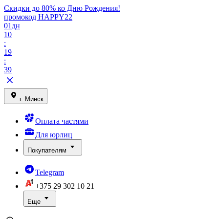
Скидки до 80% ко Дню Рождения!
промокод HAPPY22
01
дн
10
:
19
:
39
г. Минск
Оплата частями
Для юрлиц
Покупателям
Telegram
+375 29
302 10 21
Еще