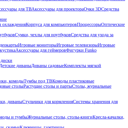
сессуары для ТВ
Аксессуары для проектора
Очки 3D
Средства
ание
 охлаждения
Корпуса для компьютеров
Процессоры
Оптические
утбуков
Сумки, чехлы для ноутбуков
Средства для ухода за
деокарты
Игровые мониторы
Игровые телевизоры
Игровые
акустика
Аксессуары для геймеров
Фигурки Funko
 диски
Детские диваны
Диваны садовые
Комплекты мягкой
ики, комоды
Тумбы под ТВ
Комоды пластиковые
довые столы
Растущие столы и парты
Столы, журнальные
ки, диваны
Стульчики для кормления
Системы хранения для
моды и тумбы
Журнальные столы, столы-книги
Кресла-качалки,
ки, скамьи
Ключницы, газетницы