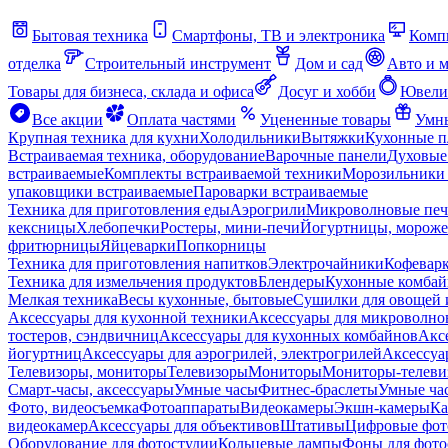
Бытовая техника
Смартфоны, ТВ и электроника
Комп
отделка
Строительный инструмент
Дом и сад
Авто и 
Товары для бизнеса, склада и офиса
Досуг и хобби
Ювели
Все акции
Оплата частями
Уцененные товары
Умны
Крупная техника для кухни
Холодильники
Вытяжки
Кухонные 
Встраиваемая техника, оборудование
Варочные панели
Духовые
встраиваемые
Комплекты встраиваемой техники
Морозильники 
упаковщики встраиваемые
Пароварки встраиваемые
Техника для приготовления еды
Аэрогрили
Микроволновые пе
кексницы
Хлебопечки
Ростеры, мини-печи
Йогуртницы, морож
фритюрницы
Яйцеварки
Попкорницы
Техника для приготовления напитков
Электрочайники
Кофевар
Техника для измельчения продуктов
Блендеры
Кухонные комбай
Мелкая техника
Весы кухонные, бытовые
Сушилки для овощей 
Аксессуары для кухонной техники
Аксессуары для микроволно
тостеров, сэндвичниц
Аксессуары для кухонных комбайнов
Акс
йогуртниц
Аксессуары для аэрогрилей, электрогрилей
Аксессуа
Телевизоры, мониторы
Телевизоры
Мониторы
Мониторы-телеви
Смарт-часы, аксессуары
Умные часы
Фитнес-браслеты
Умные ча
Фото, видеосъемка
Фотоаппараты
Видеокамеры
Экшн-камеры
Ка
видеокамер
Аксессуары для объективов
Штативы
Цифровые фот
Оборудование для фотостудии
Кольцевые лампы
Фоны для фото