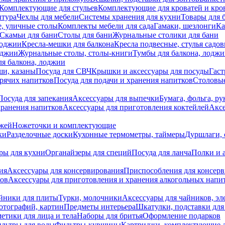
Комплектующие для стульев
Комплектующие для кроватей и кро
итура
Чехлы для мебели
Системы хранения для кухни
Товары для 
, уличные столы
Комплекты мебели для сада
Гамаки, шезлонги
Ка
Скамьи для бани
Столы для бани
Журнальные столики для бани
лоджии
Кресла-мешки для балкона
Кресла подвесные, стулья садо
оджии
Журнальные столы, столы-книги
Тумбы для балкона, лодж
я балкона, лоджии
ши, казаны
Посуда для СВЧ
Крышки и аксессуары для посуды
Гаст
орячих напитков
Посуда для подачи и хранения напитков
Столовы
Посуда для запекания
Аксессуары для выпечки
Бумага, фольга, р
хранения напитков
Аксессуары для приготовления коктейлей
Аксе
ожей
Ножеточки и комплектующие
ки
Разделочные доски
Кухонные термометры, таймеры
Дуршлаги, 
ры для кухни
Органайзеры для специй
Посуда для ланча
Полки и 
ия
Аксессуары для консервирования
Приспособления для консер
ков
Аксессуары для приготовления и хранения алкогольных напи
йники для плиты
Турки, молочники
Аксессуары для чайников, э
отографий, картин
Предметы интерьера
Шкатулки, подставки дл
етики для лица и тела
Наборы для бритья
Оформление подарков
льтры для воды
Фильтры-кувшины
Картриджи, комплектующие д