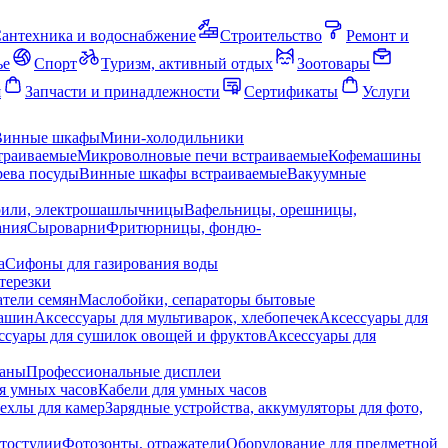
антехника и водоснабжение
Строительство
Ремонт и
ье
Спорт
Туризм, активный отдых
Зоотовары
я
Запчасти и принадлежности
Сертификаты
Услуги
Винные шкафы
Мини-холодильники
траиваемые
Микроволновые печи встраиваемые
Кофемашины
ева посуды
Винные шкафы встраиваемые
Вакуумные
рили, электрошашлычницы
Вафельницы, орешницы,
ания
Сыроварни
Фритюрницы, фондю-
а
Сифоны для газирования воды
терезки
тели семян
Маслобойки, сепараторы бытовые
машин
Аксессуары для мультиварок, хлебопечек
Аксессуары для
ссуары для сушилок овощей и фруктов
Аксессуары для
раны
Профессиональные дисплеи
я умных часов
Кабели для умных часов
ехлы для камер
Зарядные устройства, аккумуляторы для фото,
тостудии
Фотозонты, отражатели
Оборудование для предметной