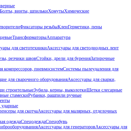
дверные
Болты, винты, шпильки
Хомуты
Химические
творители
Фиксаторы резьбы
Клеи
Герметики, пены
нцевые
Трансформаторы
Аппаратура
уары для светотехники
Аксессуары для светодиодных лент
езы, резчики швов
Стойки, дрели для бурения
Затирочные
ля компрессоров, пневмосистем
Системы пылеудаления для
ие для сварочного оборудования
Аксессуары для сварки,
щи строительные
Зубила, керны, выколотки
Щетки слесарные
чные стамески
Рубанки, рашпили ручные
енты
 ударные
енсеры для скотча
Аксессуары для малярных, отделочных
ная одежда
Спецодежда
Спецобувь
виброоборудования
Аксессуары для генераторов
Аксессуары для