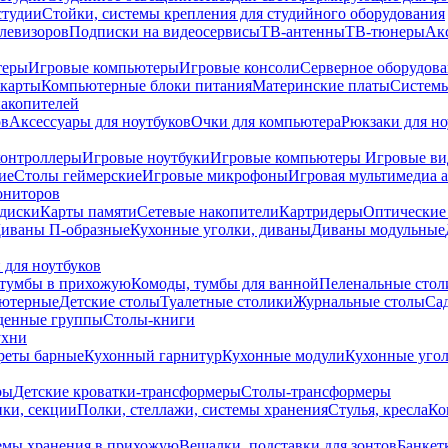
студии
Стойки, системы крепления для студийного оборудования
елевизоров
Подписки на видеосервисы
ТВ-антенны
ТВ-тюнеры
Ак
теры
Игровые компьютеры
Игровые консоли
Серверное оборудов
карты
Компьютерные блоки питания
Материнские платы
Системы
накопителей
ов
Аксессуары для ноутбуков
Очки для компьютера
Рюкзаки для но
контроллеры
Игровые ноутбуки
Игровые компьютеры
Игровые ви
ие
Столы геймерские
Игровые микрофоны
Игровая мультимедиа 
ониторов
диски
Карты памяти
Сетевые накопители
Картридеры
Оптические
иваны П-образные
Кухонные уголки, диваны
Диваны модульные
 для ноутбуков
тумбы в прихожую
Комоды, тумбы для ванной
Пеленальные стол
ьютерные
Детские столы
Туалетные столики
Журнальные столы
Са
денные группы
Столы-книги
ухни
уреты барные
Кухонный гарнитур
Кухонные модули
Кухонные угол
ры
Детские кроватки-трансформеры
Столы-трансформеры
ки, секции
Полки, стеллажи, системы хранения
Стулья, кресла
Ко
емы хранения в прихожую
Вешалки, подставки для зонтов
Банкет