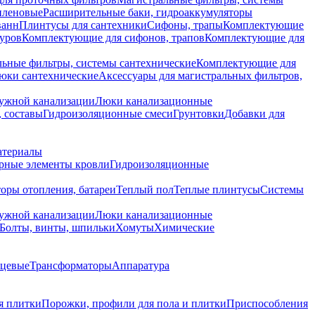
иленовые
Расширительные баки, гидроаккумуляторы
ванн
Плинтусы для сантехники
Сифоны, трапы
Комплектующие
уров
Комплектующие для сифонов, трапов
Комплектующие для
ьные фильтры, системы сантехнические
Комплектующие для
юки сантехнические
Аксессуары для магистральных фильтров,
ружной канализации
Люки канализационные
 составы
Гидроизоляционные смеси
Грунтовки
Добавки для
атериалы
рные элементы кровли
Гидроизоляционные
оры отопления, батареи
Теплый пол
Теплые плинтусы
Системы
ружной канализации
Люки канализационные
Болты, винты, шпильки
Хомуты
Химические
нцевые
Трансформаторы
Аппаратура
я плитки
Порожки, профили для пола и плитки
Приспособления