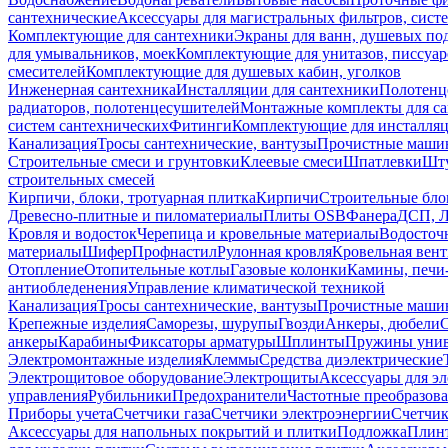
сантехнические
Аксессуары для магистральных фильтров, сист
Комплектующие для сантехники
Экраны для ванн, душевых по
для умывальников, моек
Комплектующие для унитазов, писсуар
смесителей
Комплектующие для душевых кабин, уголков
Инженерная сантехника
Инсталляции для сантехники
Полотенц
радиаторов, полотенцесушителей
Монтажные комплекты для с
систем сантехнических
Фитинги
Комплектующие для инсталля
Канализация
Тросы сантехнические, вантузы
Прочистные маши
Строительные смеси и грунтовки
Клеевые смеси
Шпатлевки
Шту
строительных смесей
Кирпичи, блоки, тротуарная плитка
Кирпичи
Строительные бло
Древесно-плитные и пиломатериалы
Плиты OSB
Фанера
ДСП, 
Кровля и водосток
Черепица и кровельные материалы
Водосточ
материалы
Шифер
Профнастил
Рулонная кровля
Кровельная вен
Отопление
Отопительные котлы
Газовые колонки
Камины, печи
антиобледенения
Управление климатической техникой
Канализация
Тросы сантехнические, вантузы
Прочистные маши
Крепежные изделия
Саморезы, шурупы
Гвозди
Анкеры, дюбели
анкеры
Карабины
Фиксаторы арматуры
Шплинты
Пружины унив
Электромонтажные изделия
Клеммы
Средства диэлектрические
Электрощитовое оборудование
Электрощиты
Аксессуары для э
управления
Рубильники
Предохранители
Частотные преобразов
Приборы учета
Счетчики газа
Счетчики электроэнергии
Счетчи
Аксессуары для напольных покрытий и плитки
Подложка
Плинт