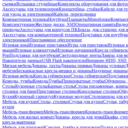
съемки
Вспышки студийные
Комплекты оборудования для фото
Аксессуары для телевизоров
Кронштейны, стойки
Кабели для т
для ухода за электроникой
Кабели, переходники
Компьютерная техника
Ноутбуки
Планшеты
Моноблоки
Компью
Комплектующие
Жесткие диски, SSD
Оперативная память
Видео
приводы
Аксессуары для корпусов ПК
Боксы, док-станции для 
Аксессуары для компьютерной техники
Подставки для ноутбук
электроникой
Программное обеспечение
Игровая зона
Игровые приставки
Игры для приставок
Игровые 
мыши
Игровые клавиатуры
Игровые наушники
Кресла геймерск
Pop
Подставки для ноутбуков
Светодиодные ленты
Лампы для м
Накопители данных
USB Flash накопители
Внешние HDD, SSD 
Мягкая мебель
Диваны, тахты
Диваны прямые
Диваны угловые
Д
мебели
Бескаркасные кресла-мешки и диваны
Надувные диваны
Игровая мебель
Кресла геймерские
Столы геймерские
Подставки
Комоды, тумбы
Комоды
Тумбы
Прикроватные тумбы
Обувницы, 
Столы
Кухонные столы
Барные столы
Столы письменные, комп
столики для бани
Приставные столики
Консольные столики
Обе
Кухня
Кухонный гарнитур
Кухонные модули
Столешницы для к
Мебель для кухни
Столы, столики
Стулья для кухни
Стулья, таб
кухни
Мебель-трансформер
Мебель-трансформер
Кровати-трансформе
Мебель для жилых комнат
Диваны, кресла для дома
Шкафы, стен
кресла-маятники
Мебель для прихожей
Секции, тумбы в прихожую
Полки и сист