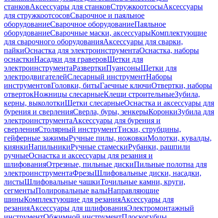
станков
Аксессуары для станков
Стружкоотсосы
Аксессуары
для стружкоотсосов
Сварочное и паяльное
оборудование
Сварочное оборудование
Паяльное
оборудование
Сварочные маски, аксессуары
Комплектующие
для сварочного оборудования
Аксессуары для сварки,
пайки
Оснастка для электроинструмента
Оснастка, наборы
оснастки
Насадки для граверов
Щетки для
электроинструмента
Развертки
Пуансоны
Щетки для
электродвигателей
Слесарный инструмент
Наборы
инструментов
Головки, биты
Гаечные ключи
Отвертки, наборы
отверток
Ножницы слесарные
Клещи строительные
Зубила,
керны, выколотки
Щетки слесарные
Оснастка и аксессуары для
бурения и сверления
Сверла, буры, зенкеры
Коронки
Зубила для
электроинструмента
Аксессуары для бурения и
сверления
Столярный инструмент
Тиски, струбцины,
гейферные зажимы
Ручные пилы, ножовки
Молотки, кувалды,
киянки
Напильники
Ручные стамески
Рубанки, рашпили
ручные
Оснастка и аксессуары для резания и
шлифования
Отрезные, пильные диски
Пильные полотна для
электроинструмента
Фрезы
Шлифовальные диски, насадки,
листы
Шлифовальные чашки
Точильные камни, круги,
сегменты
Полировальные валы
Направляющие
шины
Комплектующие для резания
Аксессуары для
резания
Аксессуары для шлифования
Электромонтажный
инструмент
Обжимной инструмент
Плоскогубцы,