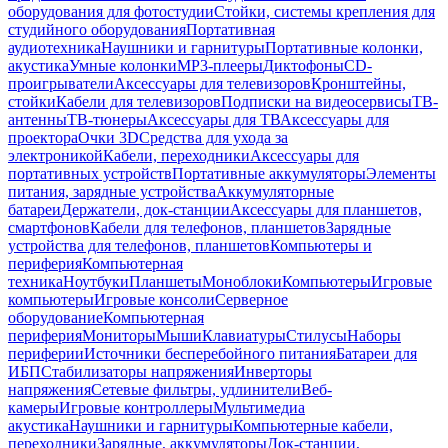
оборудования для фотостудии
Стойки, системы крепления для
студийного оборудования
Портативная
аудиотехника
Наушники и гарнитуры
Портативные колонки,
акустика
Умные колонки
MP3-плееры
Диктофоны
CD-
проигрыватели
Аксессуары для телевизоров
Кронштейны,
стойки
Кабели для телевизоров
Подписки на видеосервисы
ТВ-
антенны
ТВ-тюнеры
Аксессуары для ТВ
Аксессуары для
проектора
Очки 3D
Средства для ухода за
электроникой
Кабели, переходники
Аксессуары для
портативных устройств
Портативные аккумуляторы
Элементы
питания, зарядные устройства
Аккумуляторные
батареи
Держатели, док-станции
Аксессуары для планшетов,
смартфонов
Кабели для телефонов, планшетов
Зарядные
устройства для телефонов, планшетов
Компьютеры и
периферия
Компьютерная
техника
Ноутбуки
Планшеты
Моноблоки
Компьютеры
Игровые
компьютеры
Игровые консоли
Серверное
оборудование
Компьютерная
периферия
Мониторы
Мыши
Клавиатуры
Стилусы
Наборы
периферии
Источники бесперебойного питания
Батареи для
ИБП
Стабилизаторы напряжения
Инверторы
напряжения
Сетевые фильтры, удлинители
Веб-
камеры
Игровые контроллеры
Мультимедиа
акустика
Наушники и гарнитуры
Компьютерные кабели,
переходники
Зарядные, аккумуляторы
Док-станции,