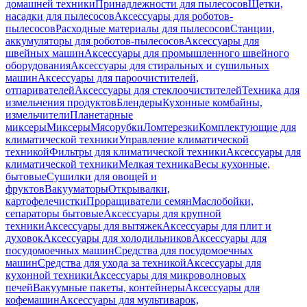
домашней техники
Принадлежности для пылесосов
Щетки,
насадки для пылесосов
Аксессуары для роботов-
пылесосов
Расходные материалы для пылесосов
Станции,
аккумуляторы для роботов-пылесосов
Аксессуары для
швейных машин
Аксессуары для промышленного швейного
оборудования
Аксессуары для стиральных и сушильных
машин
Аксессуары для пароочистителей,
отпаривателей
Аксессуары для стеклоочистителей
Техника для
измельчения продуктов
Блендеры
Кухонные комбайны,
измельчители
Планетарные
миксеры
Миксеры
Мясорубки
Ломтерезки
Комплектующие для
климатической техники
Управление климатической
техникой
Фильтры для климатической техники
Аксессуары для
климатической техники
Мелкая техника
Весы кухонные,
бытовые
Сушилки для овощей и
фруктов
Вакууматоры
Открывалки,
картофелечистки
Проращиватели семян
Маслобойки,
сепараторы бытовые
Аксессуары для крупной
техники
Аксессуары для вытяжек
Аксессуары для плит и
духовок
Аксессуары для холодильников
Аксессуары для
посудомоечных машин
Средства для посудомоечных
машин
Средства для ухода за техникой
Аксессуары для
кухонной техники
Аксессуары для микроволновых
печей
Вакуумные пакеты, контейнеры
Аксессуары для
кофемашин
Аксессуары для мультиварок,