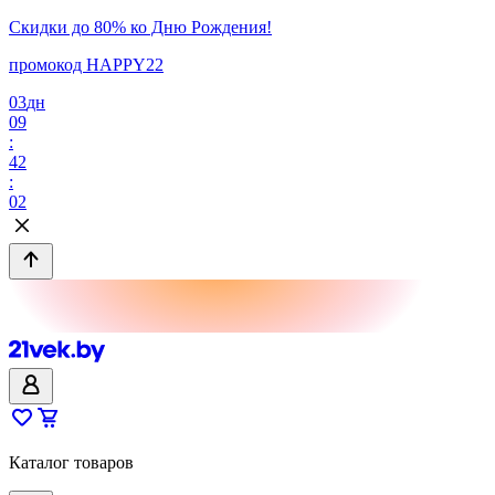
Скидки до 80% ко Дню Рождения!
промокод HAPPY22
03
дн
09
:
42
:
02
Каталог товаров