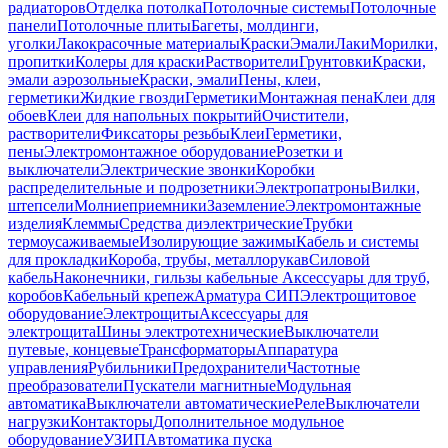
радиаторов
Отделка потолка
Потолочные системы
Потолочные
панели
Потолочные плиты
Багеты, молдинги,
уголки
Лакокрасочные материалы
Краски
Эмали
Лаки
Морилки,
пропитки
Колеры для краски
Растворители
Грунтовки
Краски,
эмали аэрозольные
Краски, эмали
Пены, клеи,
герметики
Жидкие гвозди
Герметики
Монтажная пена
Клеи для
обоев
Клеи для напольных покрытий
Очистители,
растворители
Фиксаторы резьбы
Клеи
Герметики,
пены
Электромонтажное оборудование
Розетки и
выключатели
Электрические звонки
Коробки
распределительные и подрозетники
Электропатроны
Вилки,
штепсели
Молниеприемники
Заземление
Электромонтажные
изделия
Клеммы
Средства диэлектрические
Трубки
термоусаживаемые
Изолирующие зажимы
Кабель и системы
для прокладки
Короба, трубы, металлорукав
Силовой
кабель
Наконечники, гильзы кабельные
Аксессуары для труб,
коробов
Кабельный крепеж
Арматура СИП
Электрощитовое
оборудование
Электрощиты
Аксессуары для
электрощита
Шины электротехнические
Выключатели
путевые, концевые
Трансформаторы
Аппаратура
управления
Рубильники
Предохранители
Частотные
преобразователи
Пускатели магнитные
Модульная
автоматика
Выключатели автоматические
Реле
Выключатели
нагрузки
Контакторы
Дополнительное модульное
оборудование
УЗИП
Автоматика пуска