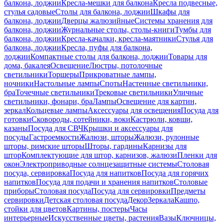
балкона, лоджии
Кресла-мешки для балкона
Кресла подвесные,
стулья садовые
Столы для балкона, лоджии
Шкафы для
балкона, лоджии
Дверцы жалюзийные
Системы хранения для
балкона, лоджии
Журнальные столы, столы-книги
Тумбы для
балкона, лоджии
Кресла-качалки, кресла-маятники
Стулья для
балкона, лоджии
Кресла, пуфы для балкона,
лоджии
Компактные столы для балкона, лоджии
Товары для
дома, бакалея
Освещение
Люстры, потолочные
светильники
Торшеры
Прикроватные лампы,
ночники
Настольные лампы
Споты
Настенные светильники,
бра
Точечные светильники
Трековые светильники
Уличные
светильники, фонари, бра
Лампы
Освещение для картин,
зеркал
Кольцевые лампы
Аксессуары для освещения
Посуда для
готовки
Сковороды, сотейники, воки
Кастрюли, ковши,
казаны
Посуда для СВЧ
Крышки и аксессуары для
посуды
Гастроемкости
Жалюзи, шторы
Жалюзи, рулонные
шторы, римские шторы
Шторы, гардины
Карнизы для
штор
Комплектующие для штор, карнизов, жалюзи
Пленки для
окон
Электроприводные солнцезащитные системы
Столовая
посуда, сервировка
Посуда для напитков
Посуда для горячих
напитков
Посуда для подачи и хранения напитков
Столовые
приборы
Столовая посуда
Посуда для сервировки
Предметы
сервировки
Детская столовая посуда
Декор
Зеркала
Кашпо,
стойки для цветов
Картины, постеры
Часы
интерьерные
Искусственные цветы, растения
Вазы
Ключницы,