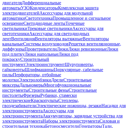
двигателя
Дифференциальные
автоматы
УЗО
Конденсаторы
Комплексная защита
электродвигателей
Аксессуары для модульной
автоматики
Светотехника
Промышленное и сигнальное
освещение
Светодиодные ленты
Точечные
светильники
Трековые светильники
Аксессуары для
светотехники
Аксессуары для светодиодных
лент
Вентиляция
Вентиляторы вытяжные
Вентиляторы
канальные
Системы воздуховодов
Решетки вентиляционные,
диффузоры
Проветриватели
Люки
Люки ревизионные
Люки
под плитку
Люки напольные
Люки под
покраску
Строительный
инструмент
Электроинструмент
Шуруповерты,
гайковерты
Шлифмашины
Циркулярные, сабельные
пилы
Перфораторы, отбойные
молотки
Электролобзики
Дрели
Строительные
миксеры
Дальномеры
Многофункциональные
инструменты
Строительные фены
Строительные
пистолеты
Фрезеры
Рубанки, стамески
электрические
Краскопульты
Степлеры,
гвоздезабиватели
Электрические ножницы, резаки
Насадки для
электроинструмента
Аксессуары для
электроинструмента
Аккумуляторы, зарядные устройства для
электроинструмента
Наборы электроинструмента
Силовая и
строительная техника
Бетоносмесители
Генераторы
Тали,