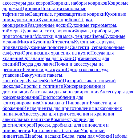
аксессуары для ковров
Коврики, наборы ковриков
Ковровые
дорожки
Циновки
Покрытия напольные
тафтинговые
Защитные, грязезащитные коврики
Кухонные
принадлежности
Кухонные приборы
Терки,
овощерезки
Разделочные доски
Кухонные термометры,
таймеры
Дуршлаги, сита, воронки
Формы, приборы для
приготовления
Молотки для мяса, тендерайзеры
Кухонные
мелочи
Миски
Кухонный текстиль
Кухонные фартуки,
прихватки
Кухонные полотенца
Скатерти, сервировочные
салфетки
Организация хранения на кухне
Посуда для
хранения
Органайзеры для кухни
Органайзеры для
специй
Посуда для ланча
Полки и аксессуары на
рейлинги
Рейлинги для кухни
Одноразовая посуда,
упаковка
Вакуумные пакеты,
контейнеры
Бакалея
Кофе
Чай
Цикорий, какао, горячий
шоколад
Сиропы и топпинги
Консервирование и
дистилляция
Автоклавы для консервирования
Аксессуары для
консервирования
Приспособления для
консервирования
Открывалки
Пивоварни
Емкости для
брожения
Ингредиенты для приготовления алкогольных
напитков
Аксессуары для приготовления и хранения
алкогольных напитков
Комплектующие для
дистилляторов
Прессы, дробилки для виноделия и
пивоварения
Дистилляторы бытовые
Уборочный
инвентарь
Швабры, насадки
Ведра, тазы для уборки
Наборы