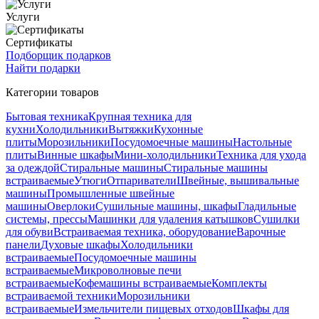
Услуги
Сертификаты
Подборщик подарков
Найти подарки
Категории товаров
Бытовая техника
Крупная техника для
кухни
Холодильники
Вытяжки
Кухонные
плиты
Морозильники
Посудомоечные машины
Настольные
плиты
Винные шкафы
Мини-холодильники
Техника для ухода
за одеждой
Стиральные машины
Стиральные машины
встраиваемые
Утюги
Отпариватели
Швейные, вышивальные
машины
Промышленные швейные
машины
Оверлоки
Сушильные машины, шкафы
Гладильные
системы, прессы
Машинки для удаления катышков
Сушилки
для обуви
Встраиваемая техника, оборудование
Варочные
панели
Духовые шкафы
Холодильники
встраиваемые
Посудомоечные машины
встраиваемые
Микроволновые печи
встраиваемые
Кофемашины встраиваемые
Комплекты
встраиваемой техники
Морозильники
встраиваемые
Измельчители пищевых отходов
Шкафы для