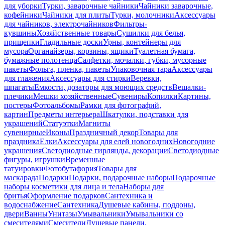
для уборки
Турки, заварочные чайники
Чайники заварочные,
кофейники
Чайники для плиты
Турки, молочники
Аксессуары
для чайников, электрочайников
Фильтры-
кувшины
Хозяйственные товары
Сушилки для белья,
прищепки
Гладильные доски
Урны, контейнеры для
мусора
Органайзеры, корзины, ящики
Туалетная бумага,
бумажные полотенца
Салфетки, мочалки, губки, мусорные
пакеты
Фольга, пленка, пакеты
Упаковочная тара
Аксессуары
для глажения
Аксессуары для стирки
Веревки,
шпагаты
Емкости, дозаторы для моющих средств
Вешалки-
плечики
Мешки хозяйственные
Сувениры
Копилки
Картины,
постеры
Фотоальбомы
Рамки для фотографий,
картин
Предметы интерьера
Шкатулки, подставки для
украшений
Статуэтки
Магниты
сувенирные
Иконы
Праздничный декор
Товары для
праздника
Елки
Аксессуары для елей новогодних
Новогодние
украшения
Светодиодные гирлянды, декорации
Светодиодные
фигуры, игрушки
Временные
татуировки
Фотобутафория
Товары для
маскарада
Подарки
Подарки, подарочные наборы
Подарочные
наборы косметики для лица и тела
Наборы для
бритья
Оформление подарков
Сантехника и
водоснабжение
Сантехника
Душевые кабины, поддоны,
двери
Ванны
Унитазы
Умывальники
Умывальники со
смесителями
Смесители
Душевые панели,