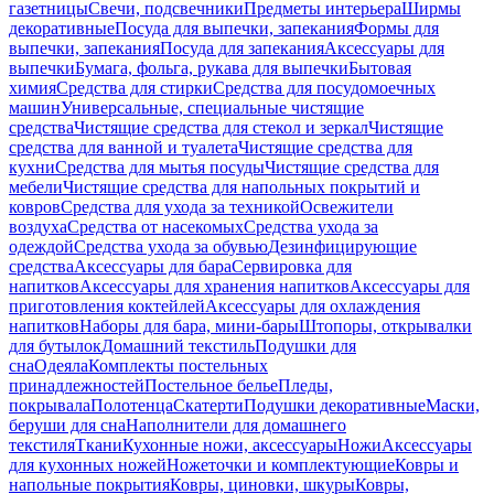
газетницы
Свечи, подсвечники
Предметы интерьера
Ширмы
декоративные
Посуда для выпечки, запекания
Формы для
выпечки, запекания
Посуда для запекания
Аксессуары для
выпечки
Бумага, фольга, рукава для выпечки
Бытовая
химия
Средства для стирки
Средства для посудомоечных
машин
Универсальные, специальные чистящие
средства
Чистящие средства для стекол и зеркал
Чистящие
средства для ванной и туалета
Чистящие средства для
кухни
Средства для мытья посуды
Чистящие средства для
мебели
Чистящие средства для напольных покрытий и
ковров
Средства для ухода за техникой
Освежители
воздуха
Средства от насекомых
Средства ухода за
одеждой
Средства ухода за обувью
Дезинфицирующие
средства
Аксессуары для бара
Сервировка для
напитков
Аксессуары для хранения напитков
Аксессуары для
приготовления коктейлей
Аксессуары для охлаждения
напитков
Наборы для бара, мини-бары
Штопоры, открывалки
для бутылок
Домашний текстиль
Подушки для
сна
Одеяла
Комплекты постельных
принадлежностей
Постельное белье
Пледы,
покрывала
Полотенца
Скатерти
Подушки декоративные
Маски,
беруши для сна
Наполнители для домашнего
текстиля
Ткани
Кухонные ножи, аксессуары
Ножи
Аксессуары
для кухонных ножей
Ножеточки и комплектующие
Ковры и
напольные покрытия
Ковры, циновки, шкуры
Ковры,