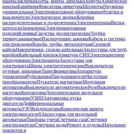
шайбы
Заклепки
Болты, винты, шпильки
Хомуты
Химические
анкеры
Карабины
Фиксаторы арматуры
Шплинты
Пружины
универсальные
Электромонтажное оборудование
Розетки и
выключатели
Электрические звонки
Коробки
распределительные и подрозетники
Электропатроны
Вилки,
штепсели
Заземление
Электромонтажные
изделия
Клеммы
Средства диэлектрические
Трубки
термоусаживаемые
Изолирующие зажимы
Кабель и системы
для прокладки
Короба, трубы, металлорукав
Силовой
кабель
Наконечники, гильзы кабельные
Аксессуары для труб,
коробов
Кабельный крепеж
Арматура СИП
Электрощитовое
оборудование
Электрощиты
Аксессуары для
электрощита
Шины электротехнические
Выключатели
путевые, концевые
Трансформаторы
Аппаратура
управления
Рубильники
Предохранители
Частотные
преобразователи
Пускатели магнитные
Модульная
автоматика
Выключатели автоматические
Реле
Выключатели
нагрузки
Контакторы
Дополнительное модульное
оборудование
УЗИП
Автоматика пуска
двигателя
Дифференциальные
автоматы
УЗО
Конденсаторы
Комплексная защита
электродвигателей
Аксессуары для модульной
автоматики
Приборы учета
Счетчики газа
Счетчики
электроэнергии
Счетчики воды
Ремонт и отделка
Напольные
покрытия и