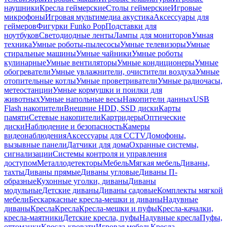
наушники
Кресла геймерские
Столы геймерские
Игровые
микрофоны
Игровая мультимедиа акустика
Аксессуары для
геймеров
Фигурки Funko Pop
Подставки для
ноутбуков
Светодиодные ленты
Лампы для мониторов
Умная
техника
Умные роботы-пылесосы
Умные телевизоры
Умные
стиральные машины
Умные чайники
Умные роботы
кулинарные
Умные вентиляторы
Умные кондиционеры
Умные
обогреватели
Умные увлажнители, очистители воздуха
Умные
отопительные котлы
Умные проветриватели
Умные радиочасы,
метеостанции
Умные кормушки и поилки для
животных
Умные напольные весы
Накопители данных
USB
Flash накопители
Внешние HDD, SSD диски
Карты
памяти
Сетевые накопители
Картридеры
Оптические
диски
Наблюдение и безопасность
Камеры
видеонаблюдения
Аксессуары для CCTV
Домофоны,
вызывные панели
Датчики для дома
Охранные системы,
сигнализации
Системы контроля и управления
доступом
Металлодетекторы
Мебель
Мягкая мебель
Диваны,
тахты
Диваны прямые
Диваны угловые
Диваны П-
образные
Кухонные уголки, диваны
Диваны
модульные
Детские диваны
Диваны садовые
Комплекты мягкой
мебели
Бескаркасные кресла-мешки и диваны
Надувные
диваны
Кресла
Кресла
Кресла-мешки и пуфы
Кресла-качалки,
кресла-маятники
Детские кресла, пуфы
Надувные кресла
Пуфы,
оттоманки
Кресла-кровати
Игровая мебель
Кресла