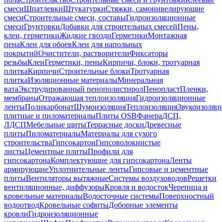
смеси
Шпатлевки
Штукатурки
Стяжки, самонивелирующие
смеси
Строительные смеси, составы
Гидроизоляционные
смеси
Грунтовки
Добавки для строительных смесей
Пены,
клеи, герметики
Жидкие гвозди
Герметики
Монтажная
пена
Клеи для обоев
Клеи для напольных
покрытий
Очистители, растворители
Фиксаторы
резьбы
Клеи
Герметики, пены
Кирпичи, блоки, тротуарная
плитка
Кирпичи
Строительные блоки
Тротуарная
плитка
Изоляционные материалы
Минеральная
вата
Экструдированный пенополистирол
Пенопласт
Пленки,
мембраны
Отражающая теплоизоляция
Гидроизоляционные
ленты
Поликарбонат
Шумоизоляция
Теплоизоляция
Звукоизоляц
плитные и пиломатериалы
Плиты OSB
Фанера
ДСП,
ЛДСП
Мебельные щиты
Террасные доски
Древесные
плиты
Пиломатериалы
Материалы для сухого
строительства
Гипсокартон
Гипсоволокнистые
листы
Цементные плиты
Профили для
гипсокартона
Комплектующие для гипсокартона
Ленты
армирующие
Уплотнительные ленты
Гипсовые и цементные
плиты
Вентиляторы вытяжные
Системы воздуховодов
Решетки
вентиляционные, диффузоры
Кровля и водосток
Черепица и
кровельные материалы
Водосточные системы
Поверхностный
водоотвод
Кровельные софиты
Доборные элементы
кровли
Гидроизоляционные