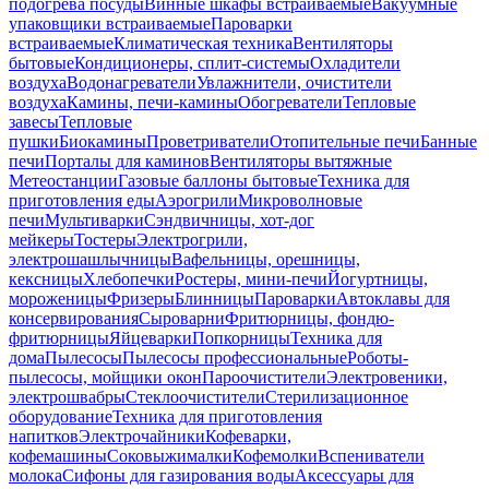
подогрева посуды
Винные шкафы встраиваемые
Вакуумные
упаковщики встраиваемые
Пароварки
встраиваемые
Климатическая техника
Вентиляторы
бытовые
Кондиционеры, сплит-системы
Охладители
воздуха
Водонагреватели
Увлажнители, очистители
воздуха
Камины, печи-камины
Обогреватели
Тепловые
завесы
Тепловые
пушки
Биокамины
Проветриватели
Отопительные печи
Банные
печи
Порталы для каминов
Вентиляторы вытяжные
Метеостанции
Газовые баллоны бытовые
Техника для
приготовления еды
Аэрогрили
Микроволновые
печи
Мультиварки
Сэндвичницы, хот-дог
мейкеры
Тостеры
Электрогрили,
электрошашлычницы
Вафельницы, орешницы,
кексницы
Хлебопечки
Ростеры, мини-печи
Йогуртницы,
мороженицы
Фризеры
Блинницы
Пароварки
Автоклавы для
консервирования
Сыроварни
Фритюрницы, фондю-
фритюрницы
Яйцеварки
Попкорницы
Техника для
дома
Пылесосы
Пылесосы профессиональные
Роботы-
пылесосы, мойщики окон
Пароочистители
Электровеники,
электрошвабры
Стеклоочистители
Стерилизационное
оборудование
Техника для приготовления
напитков
Электрочайники
Кофеварки,
кофемашины
Соковыжималки
Кофемолки
Вспениватели
молока
Сифоны для газирования воды
Аксессуары для