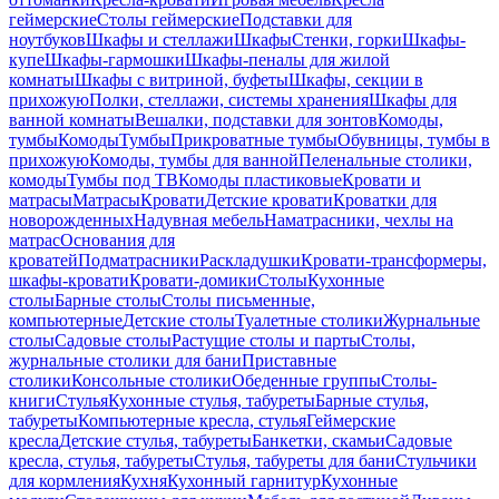
геймерские
Столы геймерские
Подставки для
ноутбуков
Шкафы и стеллажи
Шкафы
Стенки, горки
Шкафы-
купе
Шкафы-гармошки
Шкафы-пеналы для жилой
комнаты
Шкафы с витриной, буфеты
Шкафы, секции в
прихожую
Полки, стеллажи, системы хранения
Шкафы для
ванной комнаты
Вешалки, подставки для зонтов
Комоды,
тумбы
Комоды
Тумбы
Прикроватные тумбы
Обувницы, тумбы в
прихожую
Комоды, тумбы для ванной
Пеленальные столики,
комоды
Тумбы под ТВ
Комоды пластиковые
Кровати и
матрасы
Матрасы
Кровати
Детские кровати
Кроватки для
новорожденных
Надувная мебель
Наматрасники, чехлы на
матрас
Основания для
кроватей
Подматрасники
Раскладушки
Кровати-трансформеры,
шкафы-кровати
Кровати-домики
Столы
Кухонные
столы
Барные столы
Столы письменные,
компьютерные
Детские столы
Туалетные столики
Журнальные
столы
Садовые столы
Растущие столы и парты
Столы,
журнальные столики для бани
Приставные
столики
Консольные столики
Обеденные группы
Столы-
книги
Стулья
Кухонные стулья, табуреты
Барные стулья,
табуреты
Компьютерные кресла, стулья
Геймерские
кресла
Детские стулья, табуреты
Банкетки, скамьи
Садовые
кресла, стулья, табуреты
Стулья, табуреты для бани
Стульчики
для кормления
Кухня
Кухонный гарнитур
Кухонные