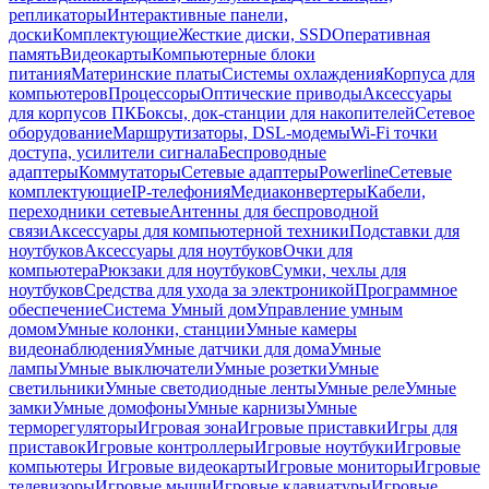
репликаторы
Интерактивные панели,
доски
Комплектующие
Жесткие диски, SSD
Оперативная
память
Видеокарты
Компьютерные блоки
питания
Материнские платы
Системы охлаждения
Корпуса для
компьютеров
Процессоры
Оптические приводы
Аксессуары
для корпусов ПК
Боксы, док-станции для накопителей
Сетевое
оборудование
Маршрутизаторы, DSL-модемы
Wi-Fi точки
доступа, усилители сигнала
Беспроводные
адаптеры
Коммутаторы
Сетевые адаптеры
Powerline
Сетевые
комплектующие
IP-телефония
Медиаконвертеры
Кабели,
переходники сетевые
Антенны для беспроводной
связи
Аксессуары для компьютерной техники
Подставки для
ноутбуков
Аксессуары для ноутбуков
Очки для
компьютера
Рюкзаки для ноутбуков
Сумки, чехлы для
ноутбуков
Средства для ухода за электроникой
Программное
обеспечение
Система Умный дом
Управление умным
домом
Умные колонки, станции
Умные камеры
видеонаблюдения
Умные датчики для дома
Умные
лампы
Умные выключатели
Умные розетки
Умные
светильники
Умные светодиодные ленты
Умные реле
Умные
замки
Умные домофоны
Умные карнизы
Умные
терморегуляторы
Игровая зона
Игровые приставки
Игры для
приставок
Игровые контроллеры
Игровые ноутбуки
Игровые
компьютеры
Игровые видеокарты
Игровые мониторы
Игровые
телевизоры
Игровые мыши
Игровые клавиатуры
Игровые