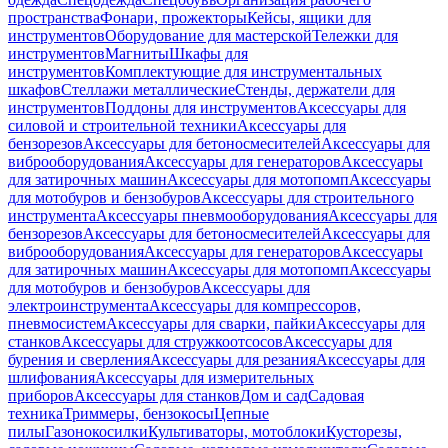
пространства
Фонари, прожекторы
Кейсы, ящики для
инструментов
Оборудование для мастерской
Тележки для
инструментов
Магниты
Шкафы для
инструментов
Комплектующие для инструментальных
шкафов
Стеллажи металлические
Стенды, держатели для
инструментов
Поддоны для инструментов
Аксессуары для
силовой и строительной техники
Аксессуары для
бензорезов
Аксессуары для бетоносмесителей
Аксессуары для
виброоборудования
Аксессуары для генераторов
Аксессуары
для затирочных машин
Аксессуары для мотопомп
Аксессуары
для мотобуров и бензобуров
Аксессуары для строительного
инструмента
Аксессуары пневмооборудования
Аксессуары для
бензорезов
Аксессуары для бетоносмесителей
Аксессуары для
виброоборудования
Аксессуары для генераторов
Аксессуары
для затирочных машин
Аксессуары для мотопомп
Аксессуары
для мотобуров и бензобуров
Аксессуары для
электроинструмента
Аксессуары для компрессоров,
пневмосистем
Аксессуары для сварки, пайки
Аксессуары для
станков
Аксессуары для стружкоотсосов
Аксессуары для
бурения и сверления
Аксессуары для резания
Аксессуары для
шлифования
Аксессуары для измерительных
приборов
Аксессуары для станков
Дом и сад
Садовая
техника
Триммеры, бензокосы
Цепные
пилы
Газонокосилки
Культиваторы, мотоблоки
Кусторезы,