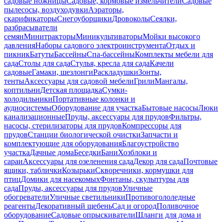
садовые ножницы
Садовые, кормовые измельчители
Садовые
пылесосы, воздуходувки
Аэраторы,
скарификаторы
Снегоуборщики
Дровоколы
Сеялки,
разбрасыватели
семян
Минитракторы
Миникультиваторы
Мойки высокого
давления
Наборы садового электроинструмента
Отдых и
пикник
Батуты
Бассейны
Спа-бассейны
Комплекты мебели для
сада
Столы для сада
Стулья, кресла для сада
Качели
садовые
Гамаки, шезлонги
Раскладушки
Зонты,
тенты
Аксессуары для садовой мебели
Грили
Мангалы,
коптильни
Детская площадка
Сумки-
холодильники
Портативные колонки и
аудиосистемы
Оборудование для участка
Бытовые насосы
Люки
канализационные
Пруды, аксессуары для прудов
Фильтры,
насосы, стерилизаторы для прудов
Компрессоры для
прудов
Станции биологической очистки
Запчасти и
комплектующие для оборудования
Благоустройство
участка
Дачные дома
Беседки
Бани
Хозблоки и
сараи
Аксессуары для озеленения сада
Декор для сада
Почтовые
ящики, таблички
Козырьки
Скворечники, кормушки для
птиц
Домики для насекомых
Фонтаны, скульптуры для
сада
Пруды, аксессуары для прудов
Уличные
обогреватели
Уличные светильники
Противогололедные
реагенты
Декоративный щебень
Сад и огород
Поливочное
оборудование
Садовые опрыскиватели
Шланги для дома и