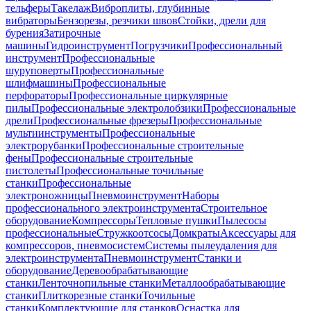
тельферы
Такелаж
Виброплиты, глубинные
вибраторы
Бензорезы, резчики швов
Стойки, дрели для
бурения
Затирочные
машины
Гидроинструмент
Погрузчики
Профессиональный
инструмент
Профессиональные
шуруповерты
Профессиональные
шлифмашины
Профессиональные
перфораторы
Профессиональные циркулярные
пилы
Профессиональные электролобзики
Профессиональные
дрели
Профессиональные фрезеры
Профессиональные
мультиинструменты
Профессиональные
электрорубанки
Профессиональные строительные
фены
Профессиональные строительные
пистолеты
Профессиональные точильные
станки
Профессиональные
электроножницы
Пневмоинструмент
Наборы
профессионального электроинструмента
Строительное
оборудование
Компрессоры
Тепловые пушки
Пылесосы
профессиональные
Стружкоотсосы
Домкраты
Аксессуары для
компрессоров, пневмосистем
Системы пылеудаления для
электроинструмента
Пневмоинструмент
Станки и
оборудование
Деревообрабатывающие
станки
Ленточнопильные станки
Металлообрабатывающие
станки
Плиткорезные станки
Точильные
станки
Комплектующие для станков
Оснастка для