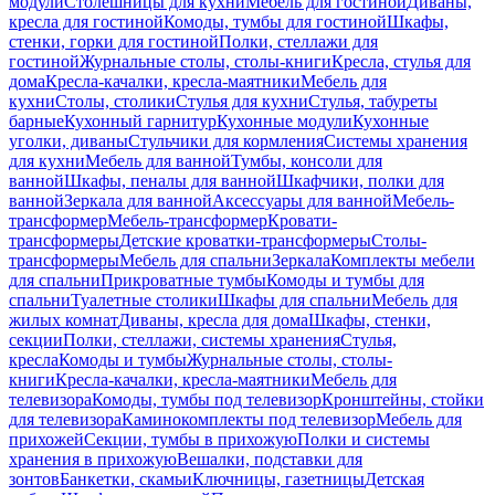
модули
Столешницы для кухни
Мебель для гостиной
Диваны,
кресла для гостиной
Комоды, тумбы для гостиной
Шкафы,
стенки, горки для гостиной
Полки, стеллажи для
гостиной
Журнальные столы, столы-книги
Кресла, стулья для
дома
Кресла-качалки, кресла-маятники
Мебель для
кухни
Столы, столики
Стулья для кухни
Стулья, табуреты
барные
Кухонный гарнитур
Кухонные модули
Кухонные
уголки, диваны
Стульчики для кормления
Системы хранения
для кухни
Мебель для ванной
Тумбы, консоли для
ванной
Шкафы, пеналы для ванной
Шкафчики, полки для
ванной
Зеркала для ванной
Аксессуары для ванной
Мебель-
трансформер
Мебель-трансформер
Кровати-
трансформеры
Детские кроватки-трансформеры
Столы-
трансформеры
Мебель для спальни
Зеркала
Комплекты мебели
для спальни
Прикроватные тумбы
Комоды и тумбы для
спальни
Туалетные столики
Шкафы для спальни
Мебель для
жилых комнат
Диваны, кресла для дома
Шкафы, стенки,
секции
Полки, стеллажи, системы хранения
Стулья,
кресла
Комоды и тумбы
Журнальные столы, столы-
книги
Кресла-качалки, кресла-маятники
Мебель для
телевизора
Комоды, тумбы под телевизор
Кронштейны, стойки
для телевизора
Каминокомплекты под телевизор
Мебель для
прихожей
Секции, тумбы в прихожую
Полки и системы
хранения в прихожую
Вешалки, подставки для
зонтов
Банкетки, скамьи
Ключницы, газетницы
Детская