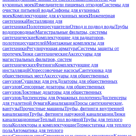
кухонных моек
Измельчители пищевых отходов
Системы для
очистки питьевой воды
Сифоны для кухонных
моек
Комплектующие для кухонных моек
Инженерная
сантехника
Инсталляции для
сантехники
Полотенцесушители
Отвод и подвод воды
Трубы
водопроводные
Магистральные фильтры, системы
сантехнические
Комплектующие для радиаторов,
полотенцесушителей
Монтажные комплекты для
сантехники
Регулирующая арматура
Системы защиты от
протечек
Люки сантехнические
Аксессуары для
магистральных фильтров, систем
сантехнических
Фитинги
Комплектующие для
инсталляций
Опрессовочные насосы
Сантехника для
общественных мест
Аксессуары для общественных
санузлов
Сушилки для рук
Дозаторы для общественных
санузлов
Сенсорные дозаторы для общественных
санузлов
Локтевые дозаторы для общественных
санузлов
Диспенсеры для бумажных полотенец
Диспенсеры
для туалетной бумаги
Канализация
Тросы сантехнические,
вантузы
Прочистные машины
Трубы, фитинги внутренней
канализации
Трубы, фитинги наружной канализации
Люки
канализационные
Теплый пол водяной
Трубы для теплого
пола
Коллекторы и комплектующие
Термостатика для теплого
пола
Автоматика для теплого
пола
Строительство
Строительные смеси и грунтовки
Клеевые