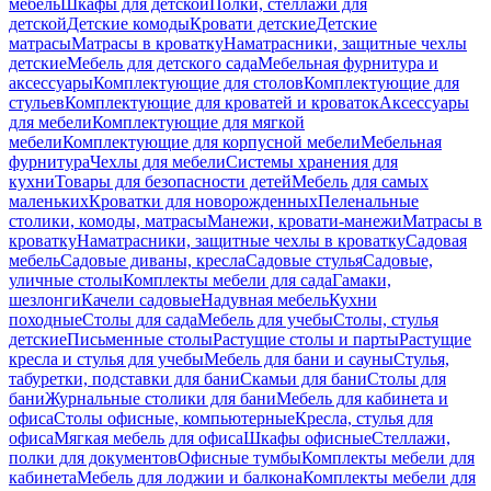
мебель
Шкафы для детской
Полки, стеллажи для
детской
Детские комоды
Кровати детские
Детские
матрасы
Матрасы в кроватку
Наматрасники, защитные чехлы
детские
Мебель для детского сада
Мебельная фурнитура и
аксессуары
Комплектующие для столов
Комплектующие для
стульев
Комплектующие для кроватей и кроваток
Аксессуары
для мебели
Комплектующие для мягкой
мебели
Комплектующие для корпусной мебели
Мебельная
фурнитура
Чехлы для мебели
Системы хранения для
кухни
Товары для безопасности детей
Мебель для самых
маленьких
Кроватки для новорожденных
Пеленальные
столики, комоды, матрасы
Манежи, кровати-манежи
Матрасы в
кроватку
Наматрасники, защитные чехлы в кроватку
Садовая
мебель
Садовые диваны, кресла
Садовые стулья
Садовые,
уличные столы
Комплекты мебели для сада
Гамаки,
шезлонги
Качели садовые
Надувная мебель
Кухни
походные
Столы для сада
Мебель для учебы
Столы, стулья
детские
Письменные столы
Растущие столы и парты
Растущие
кресла и стулья для учебы
Мебель для бани и сауны
Стулья,
табуретки, подставки для бани
Скамьи для бани
Столы для
бани
Журнальные столики для бани
Мебель для кабинета и
офиса
Столы офисные, компьютерные
Кресла, стулья для
офиса
Мягкая мебель для офиса
Шкафы офисные
Стеллажи,
полки для документов
Офисные тумбы
Комплекты мебели для
кабинета
Мебель для лоджии и балкона
Комплекты мебели для