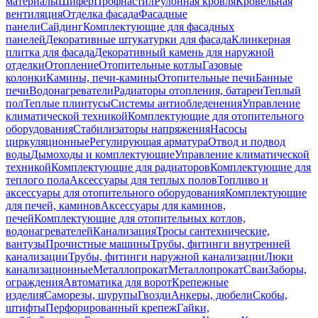
материалы
Шифер
Профнастил
Рулонная кровля
Кровельная
вентиляция
Отделка фасада
Фасадные
панели
Сайдинг
Комплектующие для фасадных
панелей
Декоративные штукатурки для фасада
Клинкерная
плитка для фасада
Декоративный камень для наружной
отделки
Отопление
Отопительные котлы
Газовые
колонки
Камины, печи-камины
Отопительные печи
Банные
печи
Водонагреватели
Радиаторы отопления, батареи
Теплый
пол
Теплые плинтусы
Системы антиобледенения
Управление
климатической техникой
Комплектующие для отопительного
оборудования
Стабилизаторы напряжения
Насосы
циркуляционные
Регулирующая арматура
Отвод и подвод
воды
Дымоходы и комплектующие
Управление климатической
техникой
Комплектующие для радиаторов
Комплектующие для
теплого пола
Аксессуары для теплых полов
Топливо и
аксессуары для отопительного оборудования
Комплектующие
для печей, каминов
Аксессуары для каминов,
печей
Комплектующие для отопительных котлов,
водонагревателей
Канализация
Тросы сантехнические,
вантузы
Прочистные машины
Трубы, фитинги внутренней
канализации
Трубы, фитинги наружной канализации
Люки
канализационные
Металлопрокат
Металлопрокат
Сваи
Заборы,
ограждения
Автоматика для ворот
Крепежные
изделия
Саморезы, шурупы
Гвозди
Анкеры, дюбели
Скобы,
штифты
Перфорированный крепеж
Гайки,