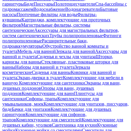
гарнитуры
Биде
Писсуары
Полотенцесушители
Спа-бассейны с
гидромассажем
Водоснабжение
Водонагреватели
Бытовые
насосы
Проточные фильтры для воды
Фильтры-
кувшины
Картриджи, комплектующие для проточных
фильтров
Магистральные фильтры, системы
сантехнические
Аксессуары для магистральных фильтров,
систем сантехнических
Трубы полипропиленовые
Фитинги
полипропиленовые
Расширительные баки,
гидроаккумуляторы
Обустройство ванной комнаты и
туалета
Мебель для ванной
Зеркала для ванной
Аксессуары для
ванной и туалета
Сиденья и чехлы для унитаза
Шторки,
карнизы для ванны
Стеклянные, пластиковые шторки для
ванны
Наборы для ванной и туалета
Зеркала
косметические
Сиденья для ванны
Коврики для ванной и
туалета
Экран-дверки в туалет
Комплектующие для мебели в
ванную
Комплектующие для сантехники
Экраны для ванн,
душевых поддонов
Опоры для ванн, душевых
поддонов
Комплектующие для ванн
Плинтусы для
сантехники
Сифоны, трапы
Комплектующие для
умывальников, моек
Комплектующие для унитазов, писсуаров,
биде
Бачки для унитазов
Комплектующие для душевых
гарнитуров
Комплектующие для сифонов,
трапов
Комплектующие для смесителей
Комплектующие для
душевых кабин, уголков
Сантехника для кухни
Кухонные
мойки
Кухонные мойки со смесителями
Смесители для