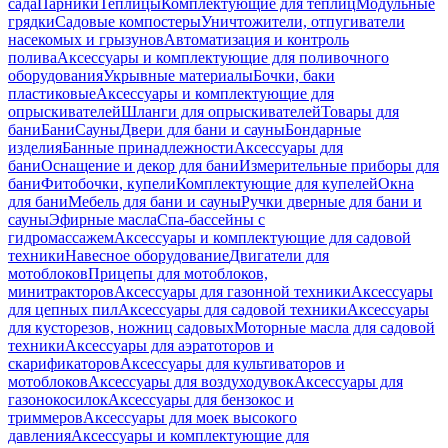
сада
Парники
Теплицы
Комплектующие для теплиц
Модульные
грядки
Садовые компостеры
Уничтожители, отпугиватели
насекомых и грызунов
Автоматизация и контроль
полива
Аксессуары и комплектующие для поливочного
оборудования
Укрывные материалы
Бочки, баки
пластиковые
Аксессуары и комплектующие для
опрыскивателей
Шланги для опрыскивателей
Товары для
бани
Бани
Сауны
Двери для бани и сауны
Бондарные
изделия
Банные принадлежности
Аксессуары для
бани
Оснащение и декор для бани
Измерительные приборы для
бани
Фитобочки, купели
Комплектующие для купелей
Окна
для бани
Мебель для бани и сауны
Ручки дверные для бани и
сауны
Эфирные масла
Спа-бассейны с
гидромассажем
Аксессуары и комплектующие для садовой
техники
Навесное оборудование
Двигатели для
мотоблоков
Прицепы для мотоблоков,
минитракторов
Аксессуары для газонной техники
Аксессуары
для цепных пил
Аксессуары для садовой техники
Аксессуары
для кусторезов, ножниц садовых
Моторные масла для садовой
техники
Аксессуары для аэратоторов и
скарификаторов
Аксессуары для культиваторов и
мотоблоков
Аксессуары для воздуходувок
Аксессуары для
газонокосилок
Аксессуары для бензокос и
триммеров
Аксессуары для моек высокого
давления
Аксессуары и комплектующие для