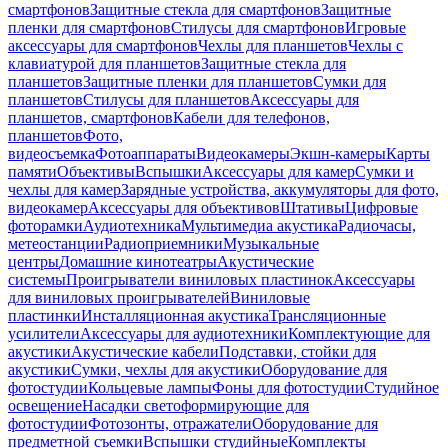
смартфонов
Защитные стекла для смартфонов
Защитные
пленки для смартфонов
Стилусы для смартфонов
Игровые
аксессуары для смартфонов
Чехлы для планшетов
Чехлы с
клавиатурой для планшетов
Защитные стекла для
планшетов
Защитные пленки для планшетов
Сумки для
планшетов
Стилусы для планшетов
Аксессуары для
планшетов, смартфонов
Кабели для телефонов,
планшетов
Фото,
видеосъемка
Фотоаппараты
Видеокамеры
Экшн-камеры
Карты
памяти
Объективы
Вспышки
Аксессуары для камер
Сумки и
чехлы для камер
Зарядные устройства, аккумуляторы для фото,
видеокамер
Аксессуары для объективов
Штативы
Цифровые
фоторамки
Аудиотехника
Мультимедиа акустика
Радиочасы,
метеостанции
Радиоприемники
Музыкальные
центры
Домашние кинотеатры
Акустические
системы
Проигрыватели виниловых пластинок
Аксессуары
для виниловых проигрывателей
Виниловые
пластинки
Инсталляционная акустика
Трансляционные
усилители
Аксессуары для аудиотехники
Комплектующие для
акустики
Акустические кабели
Подставки, стойки для
акустики
Сумки, чехлы для акустики
Оборудование для
фотостудии
Кольцевые лампы
Фоны для фотостудии
Студийное
освещение
Насадки светоформирующие для
фотостудии
Фотозонты, отражатели
Оборудование для
предметной съемки
Вспышки студийные
Комплекты