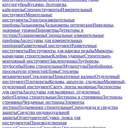
круглогубцы
Кусачки, болторезы,
кабелерезы
Специнструменты
Измерительный
инструмент
Мерительные
инструменты
Электроизмерительные
приборы
Дальномеры
Дальномеры оптические
Нивелиры,
лазерные уровни
Пирометры
Детекторы и
тестеры
Толщиномеры
Специальные измерительные
приборы
Аксессуары для измерительных
приборов
Разметочный инструмент
Разметочные
инструменты
Инструменты для нарезки резьбы
Маркеры,
карандаши строительные
Клейма ударные
Строительно-
монтажный инструмент
Заклепочники
Труборезы,
трубогибы
Ножи строительные
Мультитулы
Пробойники,
просекатели отверстий
Ломы
Степлеры
механические
Стеклорезы
Прикаточные валики
Отделочный
инструмент
Плиткорезы
Кельмы, шпатели, гладилки
Малярный,
отделочный инструмент
Скотч, ленты малярные
Диспенсеры
для скотча
Аксессуары для малярных, отделочных
работ
Пленки строительные
Лестницы и стремянки
Лестницы,
стремянки
Чердачные лестницы
Элементы
лестниц
Подъемники строительные
Спецодежда и средства
защиты
Средства индивидуальной
защиты
Огнетушители
Сумки, пояса для
инструментов
Производственная
одежда
Спецодежда
Спецобувь
Организация рабочего