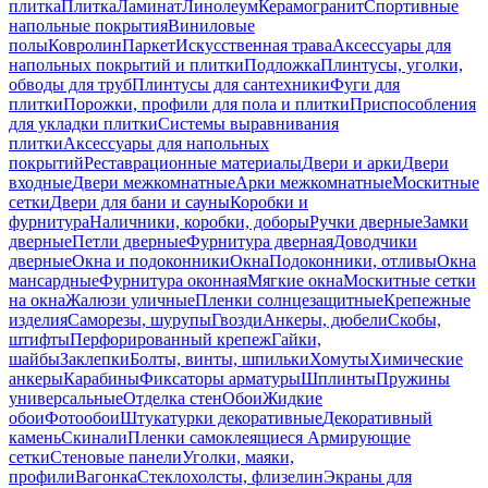
плитка
Плитка
Ламинат
Линолеум
Керамогранит
Спортивные
напольные покрытия
Виниловые
полы
Ковролин
Паркет
Искусственная трава
Аксессуары для
напольных покрытий и плитки
Подложка
Плинтусы, уголки,
обводы для труб
Плинтусы для сантехники
Фуги для
плитки
Порожки, профили для пола и плитки
Приспособления
для укладки плитки
Системы выравнивания
плитки
Аксессуары для напольных
покрытий
Реставрационные материалы
Двери и арки
Двери
входные
Двери межкомнатные
Арки межкомнатные
Москитные
сетки
Двери для бани и сауны
Коробки и
фурнитура
Наличники, коробки, доборы
Ручки дверные
Замки
дверные
Петли дверные
Фурнитура дверная
Доводчики
дверные
Окна и подоконники
Окна
Подоконники, отливы
Окна
мансардные
Фурнитура оконная
Мягкие окна
Москитные сетки
на окна
Жалюзи уличные
Пленки солнцезащитные
Крепежные
изделия
Саморезы, шурупы
Гвозди
Анкеры, дюбели
Скобы,
штифты
Перфорированный крепеж
Гайки,
шайбы
Заклепки
Болты, винты, шпильки
Хомуты
Химические
анкеры
Карабины
Фиксаторы арматуры
Шплинты
Пружины
универсальные
Отделка стен
Обои
Жидкие
обои
Фотообои
Штукатурки декоративные
Декоративный
камень
Скинали
Пленки самоклеящиеся
Армирующие
сетки
Стеновые панели
Уголки, маяки,
профили
Вагонка
Стеклохолсты, флизелин
Экраны для