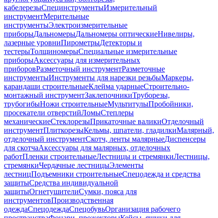
кабелерезы
Специнструменты
Измерительный
инструмент
Мерительные
инструменты
Электроизмерительные
приборы
Дальномеры
Дальномеры оптические
Нивелиры,
лазерные уровни
Пирометры
Детекторы и
тестеры
Толщиномеры
Специальные измерительные
приборы
Аксессуары для измерительных
приборов
Разметочный инструмент
Разметочные
инструменты
Инструменты для нарезки резьбы
Маркеры,
карандаши строительные
Клейма ударные
Строительно-
монтажный инструмент
Заклепочники
Труборезы,
трубогибы
Ножи строительные
Мультитулы
Пробойники,
просекатели отверстий
Ломы
Степлеры
механические
Стеклорезы
Прикаточные валики
Отделочный
инструмент
Плиткорезы
Кельмы, шпатели, гладилки
Малярный,
отделочный инструмент
Скотч, ленты малярные
Диспенсеры
для скотча
Аксессуары для малярных, отделочных
работ
Пленки строительные
Лестницы и стремянки
Лестницы,
стремянки
Чердачные лестницы
Элементы
лестниц
Подъемники строительные
Спецодежда и средства
защиты
Средства индивидуальной
защиты
Огнетушители
Сумки, пояса для
инструментов
Производственная
одежда
Спецодежда
Спецобувь
Организация рабочего
пространства
Фонари, прожекторы
Кейсы, ящики для