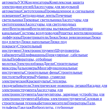
автоматы
УЗО
Конденсаторы
Комплексная защита
электродвигателей
Аксессуары для модульной
автоматики
Светотехника
Промышленное и сигнальное
освещение
Светодиодные ленты
Точечные
светильники
Трековые светильники
Аксессуары для
светотехники
Аксессуары для светодиодных
лент
Вентиляция
Вентиляторы вытяжные
Вентиляторы
канальные
Системы воздуховодов
Решетки вентиляционные,
диффузоры
Проветриватели
Люки
Люки ревизионные
Люки
под плитку
Люки напольные
Люки под
покраску
Строительный
инструмент
Электроинструмент
Шуруповерты,
гайковерты
Шлифмашины
Циркулярные, сабельные
пилы
Перфораторы, отбойные
молотки
Электролобзики
Дрели
Строительные
миксеры
Дальномеры
Многофункциональные
инструменты
Строительные фены
Строительные
пистолеты
Фрезеры
Рубанки, стамески
электрические
Краскопульты
Степлеры,
гвоздезабиватели
Электрические ножницы, резаки
Насадки для
электроинструмента
Аксессуары для
электроинструмента
Аккумуляторы, зарядные устройства для
электроинструмента
Наборы электроинструмента
Силовая и
строительная техника
Бетоносмесители
Генераторы
Тали,
тельферы
Такелаж
Виброплиты, глубинные