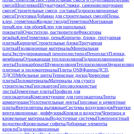
смеси
Шпатлевки
Штукатурки
Стяжки, самонивелирующие
смеси
Строительные смеси, составы
Гидроизоляционные
смеси
Грунтовки
Добавки для строительных смесей
Пены,
клеи, герметики
Жидкие гвозди
Герметики
Монтажная
пена
Клеи для обоев
Клеи для напольных
покрытий
Очистители, растворители
Фиксаторы
резьбы
Клеи
Герметики, пены
Кирпичи, блоки, тротуарная
плитка
Кирпичи
Строительные блоки
Тротуарная
плитка
Изоляционные материалы
Минеральная
вата
Экструдированный пенополистирол
Пенопласт
Пленки,
мембраны
Отражающая теплоизоляция
Гидроизоляционные
ленты
Поликарбонат
Шумоизоляция
Теплоизоляция
Звукоизоляц
плитные и пиломатериалы
Плиты OSB
Фанера
ДСП,
ЛДСП
Мебельные щиты
Террасные доски
Древесные
плиты
Пиломатериалы
Материалы для сухого
строительства
Гипсокартон
Гипсоволокнистые
листы
Цементные плиты
Профили для
гипсокартона
Комплектующие для гипсокартона
Ленты
армирующие
Уплотнительные ленты
Гипсовые и цементные
плиты
Вентиляторы вытяжные
Системы воздуховодов
Решетки
вентиляционные, диффузоры
Кровля и водосток
Черепица и
кровельные материалы
Водосточные системы
Поверхностный
водоотвод
Кровельные софиты
Доборные элементы
кровли
Гидроизоляционные