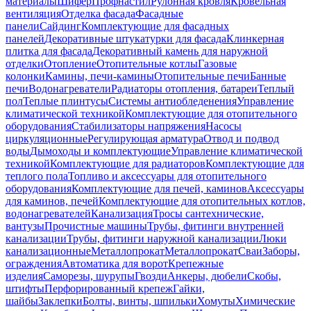
материалы
Шифер
Профнастил
Рулонная кровля
Кровельная
вентиляция
Отделка фасада
Фасадные
панели
Сайдинг
Комплектующие для фасадных
панелей
Декоративные штукатурки для фасада
Клинкерная
плитка для фасада
Декоративный камень для наружной
отделки
Отопление
Отопительные котлы
Газовые
колонки
Камины, печи-камины
Отопительные печи
Банные
печи
Водонагреватели
Радиаторы отопления, батареи
Теплый
пол
Теплые плинтусы
Системы антиобледенения
Управление
климатической техникой
Комплектующие для отопительного
оборудования
Стабилизаторы напряжения
Насосы
циркуляционные
Регулирующая арматура
Отвод и подвод
воды
Дымоходы и комплектующие
Управление климатической
техникой
Комплектующие для радиаторов
Комплектующие для
теплого пола
Топливо и аксессуары для отопительного
оборудования
Комплектующие для печей, каминов
Аксессуары
для каминов, печей
Комплектующие для отопительных котлов,
водонагревателей
Канализация
Тросы сантехнические,
вантузы
Прочистные машины
Трубы, фитинги внутренней
канализации
Трубы, фитинги наружной канализации
Люки
канализационные
Металлопрокат
Металлопрокат
Сваи
Заборы,
ограждения
Автоматика для ворот
Крепежные
изделия
Саморезы, шурупы
Гвозди
Анкеры, дюбели
Скобы,
штифты
Перфорированный крепеж
Гайки,
шайбы
Заклепки
Болты, винты, шпильки
Хомуты
Химические