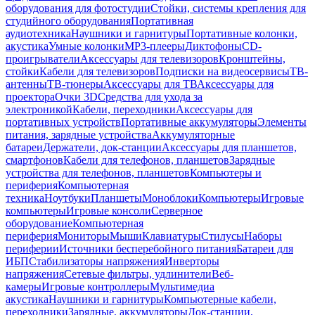
оборудования для фотостудии
Стойки, системы крепления для
студийного оборудования
Портативная
аудиотехника
Наушники и гарнитуры
Портативные колонки,
акустика
Умные колонки
MP3-плееры
Диктофоны
CD-
проигрыватели
Аксессуары для телевизоров
Кронштейны,
стойки
Кабели для телевизоров
Подписки на видеосервисы
ТВ-
антенны
ТВ-тюнеры
Аксессуары для ТВ
Аксессуары для
проектора
Очки 3D
Средства для ухода за
электроникой
Кабели, переходники
Аксессуары для
портативных устройств
Портативные аккумуляторы
Элементы
питания, зарядные устройства
Аккумуляторные
батареи
Держатели, док-станции
Аксессуары для планшетов,
смартфонов
Кабели для телефонов, планшетов
Зарядные
устройства для телефонов, планшетов
Компьютеры и
периферия
Компьютерная
техника
Ноутбуки
Планшеты
Моноблоки
Компьютеры
Игровые
компьютеры
Игровые консоли
Серверное
оборудование
Компьютерная
периферия
Мониторы
Мыши
Клавиатуры
Стилусы
Наборы
периферии
Источники бесперебойного питания
Батареи для
ИБП
Стабилизаторы напряжения
Инверторы
напряжения
Сетевые фильтры, удлинители
Веб-
камеры
Игровые контроллеры
Мультимедиа
акустика
Наушники и гарнитуры
Компьютерные кабели,
переходники
Зарядные, аккумуляторы
Док-станции,