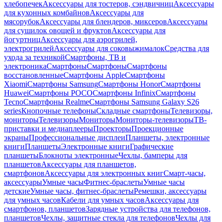
хлебопечек
Аксессуары для тостеров, сэндвичниц
Аксессуары
для кухонных комбайнов
Аксессуары для
мясорубок
Аксессуары для блендеров, миксеров
Аксессуары
для сушилок овощей и фруктов
Аксессуары для
йогуртниц
Аксессуары для аэрогрилей,
электрогрилей
Аксессуары для соковыжималок
Средства для
ухода за техникой
Смартфоны, ТВ и
электроника
Смартфоны
Смартфоны
Смартфоны
восстановленные
Смартфоны Apple
Смартфоны
Xiaomi
Смартфоны Samsung
Смартфоны Honor
Смартфоны
Huawei
Смартфоны POCO
Смартфоны Infinix
Смартфоны
Tecno
Смартфоны Realme
Смартфоны Samsung Galaxy S26
series
Кнопочные телефоны
Складные смартфоны
Телевизоры,
мониторы
Телевизоры
Мониторы
Мониторы-телевизоры
ТВ-
приставки и медиаплееры
Проекторы
Проекционные
экраны
Профессиональные дисплеи
Планшеты, электронные
книги
Планшеты
Электронные книги
Графические
планшеты
Блокноты электронные
Чехлы, бамперы для
планшетов
Аксессуары для планшетов,
смартфонов
Аксессуары для электронных книг
Смарт-часы,
аксессуары
Умные часы
Фитнес-браслеты
Умные часы
детские
Умные часы, фитнес-браслеты
Ремешки, аксессуары
для умных часов
Кабели для умных часов
Аксессуары для
смартфонов, планшетов
Зарядные устройства для телефонов,
планшетов
Чехлы, защитные стекла для телефонов
Чехлы для