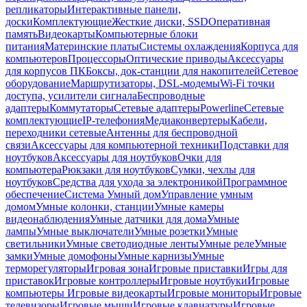
репликаторы
Интерактивные панели,
доски
Комплектующие
Жесткие диски, SSD
Оперативная
память
Видеокарты
Компьютерные блоки
питания
Материнские платы
Системы охлаждения
Корпуса для
компьютеров
Процессоры
Оптические приводы
Аксессуары
для корпусов ПК
Боксы, док-станции для накопителей
Сетевое
оборудование
Маршрутизаторы, DSL-модемы
Wi-Fi точки
доступа, усилители сигнала
Беспроводные
адаптеры
Коммутаторы
Сетевые адаптеры
Powerline
Сетевые
комплектующие
IP-телефония
Медиаконвертеры
Кабели,
переходники сетевые
Антенны для беспроводной
связи
Аксессуары для компьютерной техники
Подставки для
ноутбуков
Аксессуары для ноутбуков
Очки для
компьютера
Рюкзаки для ноутбуков
Сумки, чехлы для
ноутбуков
Средства для ухода за электроникой
Программное
обеспечение
Система Умный дом
Управление умным
домом
Умные колонки, станции
Умные камеры
видеонаблюдения
Умные датчики для дома
Умные
лампы
Умные выключатели
Умные розетки
Умные
светильники
Умные светодиодные ленты
Умные реле
Умные
замки
Умные домофоны
Умные карнизы
Умные
терморегуляторы
Игровая зона
Игровые приставки
Игры для
приставок
Игровые контроллеры
Игровые ноутбуки
Игровые
компьютеры
Игровые видеокарты
Игровые мониторы
Игровые
телевизоры
Игровые мыши
Игровые клавиатуры
Игровые