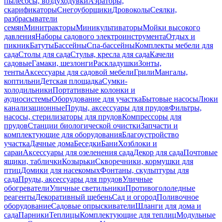
пылесосы, воздуходувки
Аэраторы,
скарификаторы
Снегоуборщики
Дровоколы
Сеялки,
разбрасыватели
семян
Минитракторы
Миникультиваторы
Мойки высокого
давления
Наборы садового электроинструмента
Отдых и
пикник
Батуты
Бассейны
Спа-бассейны
Комплекты мебели для
сада
Столы для сада
Стулья, кресла для сада
Качели
садовые
Гамаки, шезлонги
Раскладушки
Зонты,
тенты
Аксессуары для садовой мебели
Грили
Мангалы,
коптильни
Детская площадка
Сумки-
холодильники
Портативные колонки и
аудиосистемы
Оборудование для участка
Бытовые насосы
Люки
канализационные
Пруды, аксессуары для прудов
Фильтры,
насосы, стерилизаторы для прудов
Компрессоры для
прудов
Станции биологической очистки
Запчасти и
комплектующие для оборудования
Благоустройство
участка
Дачные дома
Беседки
Бани
Хозблоки и
сараи
Аксессуары для озеленения сада
Декор для сада
Почтовые
ящики, таблички
Козырьки
Скворечники, кормушки для
птиц
Домики для насекомых
Фонтаны, скульптуры для
сада
Пруды, аксессуары для прудов
Уличные
обогреватели
Уличные светильники
Противогололедные
реагенты
Декоративный щебень
Сад и огород
Поливочное
оборудование
Садовые опрыскиватели
Шланги для дома и
сада
Парники
Теплицы
Комплектующие для теплиц
Модульные