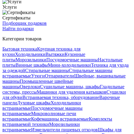
Услуги
Сертификаты
Подборщик подарков
Найти подарки
Категории товаров
Бытовая техника
Крупная техника для
кухни
Холодильники
Вытяжки
Кухонные
плиты
Морозильники
Посудомоечные машины
Настольные
плиты
Винные шкафы
Мини-холодильники
Техника для ухода
за одеждой
Стиральные машины
Стиральные машины
встраиваемые
Утюги
Отпариватели
Швейные, вышивальные
машины
Промышленные швейные
машины
Оверлоки
Сушильные машины, шкафы
Гладильные
системы, прессы
Машинки для удаления катышков
Сушилки
для обуви
Встраиваемая техника, оборудование
Варочные
панели
Духовые шкафы
Холодильники
встраиваемые
Посудомоечные машины
встраиваемые
Микроволновые печи
встраиваемые
Кофемашины встраиваемые
Комплекты
встраиваемой техники
Морозильники
встраиваемые
Измельчители пищевых отходов
Шкафы для