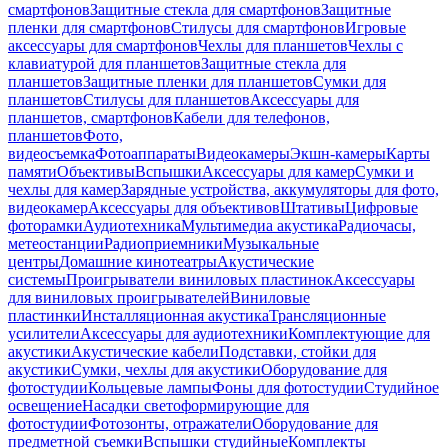
смартфонов
Защитные стекла для смартфонов
Защитные
пленки для смартфонов
Стилусы для смартфонов
Игровые
аксессуары для смартфонов
Чехлы для планшетов
Чехлы с
клавиатурой для планшетов
Защитные стекла для
планшетов
Защитные пленки для планшетов
Сумки для
планшетов
Стилусы для планшетов
Аксессуары для
планшетов, смартфонов
Кабели для телефонов,
планшетов
Фото,
видеосъемка
Фотоаппараты
Видеокамеры
Экшн-камеры
Карты
памяти
Объективы
Вспышки
Аксессуары для камер
Сумки и
чехлы для камер
Зарядные устройства, аккумуляторы для фото,
видеокамер
Аксессуары для объективов
Штативы
Цифровые
фоторамки
Аудиотехника
Мультимедиа акустика
Радиочасы,
метеостанции
Радиоприемники
Музыкальные
центры
Домашние кинотеатры
Акустические
системы
Проигрыватели виниловых пластинок
Аксессуары
для виниловых проигрывателей
Виниловые
пластинки
Инсталляционная акустика
Трансляционные
усилители
Аксессуары для аудиотехники
Комплектующие для
акустики
Акустические кабели
Подставки, стойки для
акустики
Сумки, чехлы для акустики
Оборудование для
фотостудии
Кольцевые лампы
Фоны для фотостудии
Студийное
освещение
Насадки светоформирующие для
фотостудии
Фотозонты, отражатели
Оборудование для
предметной съемки
Вспышки студийные
Комплекты