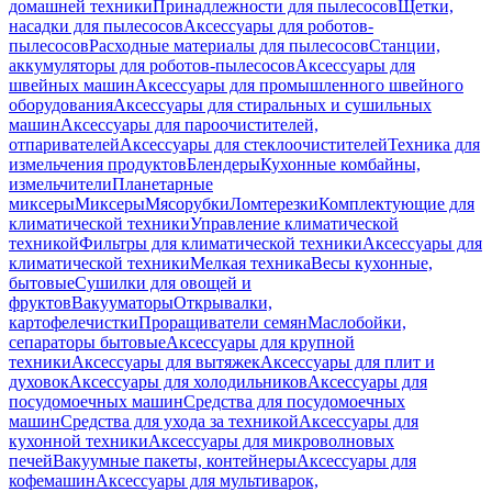
домашней техники
Принадлежности для пылесосов
Щетки,
насадки для пылесосов
Аксессуары для роботов-
пылесосов
Расходные материалы для пылесосов
Станции,
аккумуляторы для роботов-пылесосов
Аксессуары для
швейных машин
Аксессуары для промышленного швейного
оборудования
Аксессуары для стиральных и сушильных
машин
Аксессуары для пароочистителей,
отпаривателей
Аксессуары для стеклоочистителей
Техника для
измельчения продуктов
Блендеры
Кухонные комбайны,
измельчители
Планетарные
миксеры
Миксеры
Мясорубки
Ломтерезки
Комплектующие для
климатической техники
Управление климатической
техникой
Фильтры для климатической техники
Аксессуары для
климатической техники
Мелкая техника
Весы кухонные,
бытовые
Сушилки для овощей и
фруктов
Вакууматоры
Открывалки,
картофелечистки
Проращиватели семян
Маслобойки,
сепараторы бытовые
Аксессуары для крупной
техники
Аксессуары для вытяжек
Аксессуары для плит и
духовок
Аксессуары для холодильников
Аксессуары для
посудомоечных машин
Средства для посудомоечных
машин
Средства для ухода за техникой
Аксессуары для
кухонной техники
Аксессуары для микроволновых
печей
Вакуумные пакеты, контейнеры
Аксессуары для
кофемашин
Аксессуары для мультиварок,