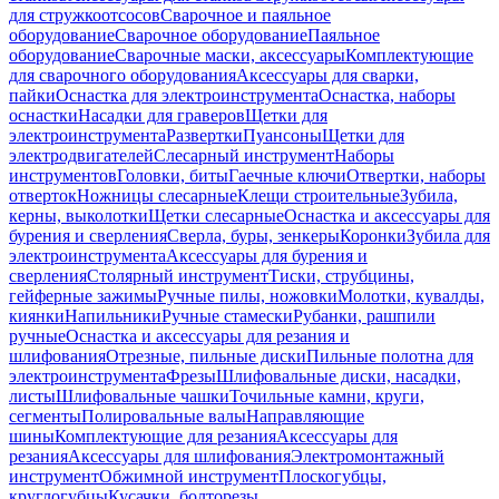
для стружкоотсосов
Сварочное и паяльное
оборудование
Сварочное оборудование
Паяльное
оборудование
Сварочные маски, аксессуары
Комплектующие
для сварочного оборудования
Аксессуары для сварки,
пайки
Оснастка для электроинструмента
Оснастка, наборы
оснастки
Насадки для граверов
Щетки для
электроинструмента
Развертки
Пуансоны
Щетки для
электродвигателей
Слесарный инструмент
Наборы
инструментов
Головки, биты
Гаечные ключи
Отвертки, наборы
отверток
Ножницы слесарные
Клещи строительные
Зубила,
керны, выколотки
Щетки слесарные
Оснастка и аксессуары для
бурения и сверления
Сверла, буры, зенкеры
Коронки
Зубила для
электроинструмента
Аксессуары для бурения и
сверления
Столярный инструмент
Тиски, струбцины,
гейферные зажимы
Ручные пилы, ножовки
Молотки, кувалды,
киянки
Напильники
Ручные стамески
Рубанки, рашпили
ручные
Оснастка и аксессуары для резания и
шлифования
Отрезные, пильные диски
Пильные полотна для
электроинструмента
Фрезы
Шлифовальные диски, насадки,
листы
Шлифовальные чашки
Точильные камни, круги,
сегменты
Полировальные валы
Направляющие
шины
Комплектующие для резания
Аксессуары для
резания
Аксессуары для шлифования
Электромонтажный
инструмент
Обжимной инструмент
Плоскогубцы,
круглогубцы
Кусачки, болторезы,