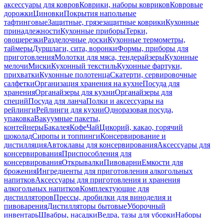
аксессуары для ковров
Коврики, наборы ковриков
Ковровые
дорожки
Циновки
Покрытия напольные
тафтинговые
Защитные, грязезащитные коврики
Кухонные
принадлежности
Кухонные приборы
Терки,
овощерезки
Разделочные доски
Кухонные термометры,
таймеры
Дуршлаги, сита, воронки
Формы, приборы для
приготовления
Молотки для мяса, тендерайзеры
Кухонные
мелочи
Миски
Кухонный текстиль
Кухонные фартуки,
прихватки
Кухонные полотенца
Скатерти, сервировочные
салфетки
Организация хранения на кухне
Посуда для
хранения
Органайзеры для кухни
Органайзеры для
специй
Посуда для ланча
Полки и аксессуары на
рейлинги
Рейлинги для кухни
Одноразовая посуда,
упаковка
Вакуумные пакеты,
контейнеры
Бакалея
Кофе
Чай
Цикорий, какао, горячий
шоколад
Сиропы и топпинги
Консервирование и
дистилляция
Автоклавы для консервирования
Аксессуары для
консервирования
Приспособления для
консервирования
Открывалки
Пивоварни
Емкости для
брожения
Ингредиенты для приготовления алкогольных
напитков
Аксессуары для приготовления и хранения
алкогольных напитков
Комплектующие для
дистилляторов
Прессы, дробилки для виноделия и
пивоварения
Дистилляторы бытовые
Уборочный
инвентарь
Швабры, насадки
Ведра, тазы для уборки
Наборы