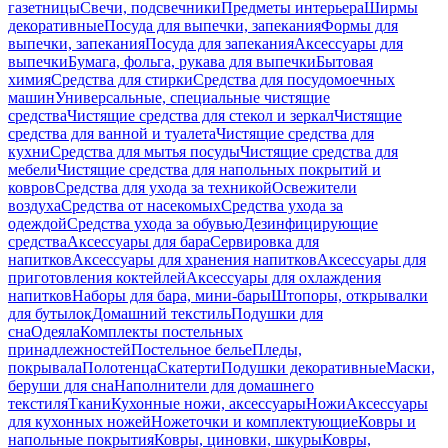
газетницы
Свечи, подсвечники
Предметы интерьера
Ширмы
декоративные
Посуда для выпечки, запекания
Формы для
выпечки, запекания
Посуда для запекания
Аксессуары для
выпечки
Бумага, фольга, рукава для выпечки
Бытовая
химия
Средства для стирки
Средства для посудомоечных
машин
Универсальные, специальные чистящие
средства
Чистящие средства для стекол и зеркал
Чистящие
средства для ванной и туалета
Чистящие средства для
кухни
Средства для мытья посуды
Чистящие средства для
мебели
Чистящие средства для напольных покрытий и
ковров
Средства для ухода за техникой
Освежители
воздуха
Средства от насекомых
Средства ухода за
одеждой
Средства ухода за обувью
Дезинфицирующие
средства
Аксессуары для бара
Сервировка для
напитков
Аксессуары для хранения напитков
Аксессуары для
приготовления коктейлей
Аксессуары для охлаждения
напитков
Наборы для бара, мини-бары
Штопоры, открывалки
для бутылок
Домашний текстиль
Подушки для
сна
Одеяла
Комплекты постельных
принадлежностей
Постельное белье
Пледы,
покрывала
Полотенца
Скатерти
Подушки декоративные
Маски,
беруши для сна
Наполнители для домашнего
текстиля
Ткани
Кухонные ножи, аксессуары
Ножи
Аксессуары
для кухонных ножей
Ножеточки и комплектующие
Ковры и
напольные покрытия
Ковры, циновки, шкуры
Ковры,