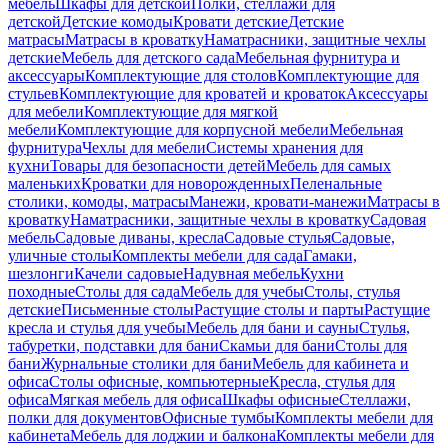
мебель
Шкафы для детской
Полки, стеллажи для
детской
Детские комоды
Кровати детские
Детские
матрасы
Матрасы в кроватку
Наматрасники, защитные чехлы
детские
Мебель для детского сада
Мебельная фурнитура и
аксессуары
Комплектующие для столов
Комплектующие для
стульев
Комплектующие для кроватей и кроваток
Аксессуары
для мебели
Комплектующие для мягкой
мебели
Комплектующие для корпусной мебели
Мебельная
фурнитура
Чехлы для мебели
Системы хранения для
кухни
Товары для безопасности детей
Мебель для самых
маленьких
Кроватки для новорожденных
Пеленальные
столики, комоды, матрасы
Манежи, кровати-манежи
Матрасы в
кроватку
Наматрасники, защитные чехлы в кроватку
Садовая
мебель
Садовые диваны, кресла
Садовые стулья
Садовые,
уличные столы
Комплекты мебели для сада
Гамаки,
шезлонги
Качели садовые
Надувная мебель
Кухни
походные
Столы для сада
Мебель для учебы
Столы, стулья
детские
Письменные столы
Растущие столы и парты
Растущие
кресла и стулья для учебы
Мебель для бани и сауны
Стулья,
табуретки, подставки для бани
Скамьи для бани
Столы для
бани
Журнальные столики для бани
Мебель для кабинета и
офиса
Столы офисные, компьютерные
Кресла, стулья для
офиса
Мягкая мебель для офиса
Шкафы офисные
Стеллажи,
полки для документов
Офисные тумбы
Комплекты мебели для
кабинета
Мебель для лоджии и балкона
Комплекты мебели для