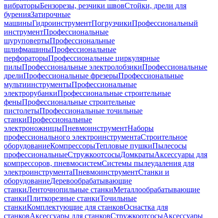
вибраторы
Бензорезы, резчики швов
Стойки, дрели для
бурения
Затирочные
машины
Гидроинструмент
Погрузчики
Профессиональный
инструмент
Профессиональные
шуруповерты
Профессиональные
шлифмашины
Профессиональные
перфораторы
Профессиональные циркулярные
пилы
Профессиональные электролобзики
Профессиональные
дрели
Профессиональные фрезеры
Профессиональные
мультиинструменты
Профессиональные
электрорубанки
Профессиональные строительные
фены
Профессиональные строительные
пистолеты
Профессиональные точильные
станки
Профессиональные
электроножницы
Пневмоинструмент
Наборы
профессионального электроинструмента
Строительное
оборудование
Компрессоры
Тепловые пушки
Пылесосы
профессиональные
Стружкоотсосы
Домкраты
Аксессуары для
компрессоров, пневмосистем
Системы пылеудаления для
электроинструмента
Пневмоинструмент
Станки и
оборудование
Деревообрабатывающие
станки
Ленточнопильные станки
Металлообрабатывающие
станки
Плиткорезные станки
Точильные
станки
Комплектующие для станков
Оснастка для
станков
Аксессуары для станков
Стружкоотсосы
Аксессуары