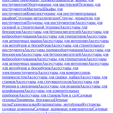
инструментов
Оборудование для мастерской
Тележки для
инструментов
Магниты
Шкафы для
инструментов
Комплектующие для инструментальных
шкафов
Стеллажи металлические
Стенды, держатели для
инструментов
Поддоны для инструментов
Аксессуары для
силовой и строительной техники
Аксессуары для
бензорезов
Аксессуары для бетоносмесителей
Аксессуары для
виброоборудования
Аксессуары для генераторов
Аксессуары
для затирочных машин
Аксессуары для мотопомп
Аксессуары
для мотобуров и бензобуров
Аксессуары для строительного
инструмента
Аксессуары пневмооборудования
Аксессуары для
бензорезов
Аксессуары для бетоносмесителей
Аксессуары для
виброоборудования
Аксессуары для генераторов
Аксессуары
для затирочных машин
Аксессуары для мотопомп
Аксессуары
для мотобуров и бензобуров
Аксессуары для
электроинструмента
Аксессуары для компрессоров,
пневмосистем
Аксессуары для сварки, пайки
Аксессуары для
станков
Аксессуары для стружкоотсосов
Аксессуары для
бурения и сверления
Аксессуары для резания
Аксессуары для
шлифования
Аксессуары для измерительных
приборов
Аксессуары для станков
Дом и сад
Садовая
техника
Триммеры, бензокосы
Цепные
пилы
Газонокосилки
Культиваторы, мотоблоки
Кусторезы,
садовые ножницы
Садовые, кормовые измельчители
Садовые