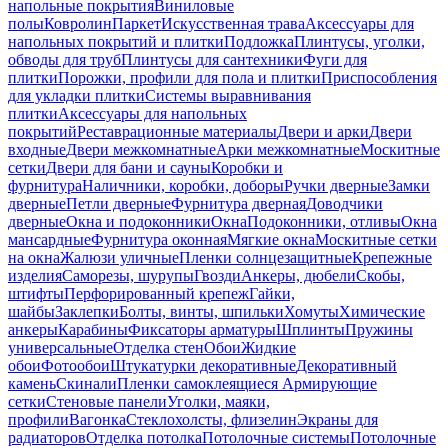
напольные покрытия
Виниловые
полы
Ковролин
Паркет
Искусственная трава
Аксессуары для
напольных покрытий и плитки
Подложка
Плинтусы, уголки,
обводы для труб
Плинтусы для сантехники
Фуги для
плитки
Порожки, профили для пола и плитки
Приспособления
для укладки плитки
Системы выравнивания
плитки
Аксессуары для напольных
покрытий
Реставрационные материалы
Двери и арки
Двери
входные
Двери межкомнатные
Арки межкомнатные
Москитные
сетки
Двери для бани и сауны
Коробки и
фурнитура
Наличники, коробки, доборы
Ручки дверные
Замки
дверные
Петли дверные
Фурнитура дверная
Доводчики
дверные
Окна и подоконники
Окна
Подоконники, отливы
Окна
мансардные
Фурнитура оконная
Мягкие окна
Москитные сетки
на окна
Жалюзи уличные
Пленки солнцезащитные
Крепежные
изделия
Саморезы, шурупы
Гвозди
Анкеры, дюбели
Скобы,
штифты
Перфорированный крепеж
Гайки,
шайбы
Заклепки
Болты, винты, шпильки
Хомуты
Химические
анкеры
Карабины
Фиксаторы арматуры
Шплинты
Пружины
универсальные
Отделка стен
Обои
Жидкие
обои
Фотообои
Штукатурки декоративные
Декоративный
камень
Скинали
Пленки самоклеящиеся
Армирующие
сетки
Стеновые панели
Уголки, маяки,
профили
Вагонка
Стеклохолсты, флизелин
Экраны для
радиаторов
Отделка потолка
Потолочные системы
Потолочные