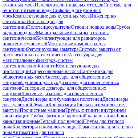
кухонных моек
Измельчители пищевых отходов
Системы для
очистки питьевой воды
Сифоны для кухонных
моек
Комплектующие для кухонных моек
Инженерная
сантехника
Инсталляции для
сантехники
Полотенцесушители
Отвод и подвод воды
Трубы
водопроводные
Магистральные фильтры, системы
сантехнические
Комплектующие для радиаторов,
полотенцесушителей
Монтажные комплекты для
сантехники
Регулирующая арматура
Системы защиты от
протечек
Люки сантехнические
Аксессуары для
магистральных фильтров, систем
сантехнических
Фитинги
Комплектующие для
инсталляций
Опрессовочные насосы
Сантехника для
общественных мест
Аксессуары для общественных
санузлов
Сушилки для рук
Дозаторы для общественных
санузлов
Сенсорные дозаторы для общественных
санузлов
Локтевые дозаторы для общественных
санузлов
Диспенсеры для бумажных полотенец
Диспенсеры
для туалетной бумаги
Канализация
Тросы сантехнические,
вантузы
Прочистные машины
Трубы, фитинги внутренней
канализации
Трубы, фитинги наружной канализации
Люки
канализационные
Теплый пол водяной
Трубы для теплого
пола
Коллекторы и комплектующие
Термостатика для теплого
пола
Автоматика для теплого
пола
Строительство
Строительные смеси и грунтовки
Клеевые