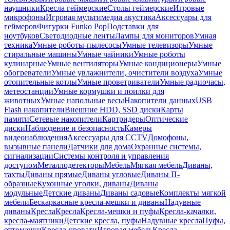
наушники
Кресла геймерские
Столы геймерские
Игровые
микрофоны
Игровая мультимедиа акустика
Аксессуары для
геймеров
Фигурки Funko Pop
Подставки для
ноутбуков
Светодиодные ленты
Лампы для мониторов
Умная
техника
Умные роботы-пылесосы
Умные телевизоры
Умные
стиральные машины
Умные чайники
Умные роботы
кулинарные
Умные вентиляторы
Умные кондиционеры
Умные
обогреватели
Умные увлажнители, очистители воздуха
Умные
отопительные котлы
Умные проветриватели
Умные радиочасы,
метеостанции
Умные кормушки и поилки для
животных
Умные напольные весы
Накопители данных
USB
Flash накопители
Внешние HDD, SSD диски
Карты
памяти
Сетевые накопители
Картридеры
Оптические
диски
Наблюдение и безопасность
Камеры
видеонаблюдения
Аксессуары для CCTV
Домофоны,
вызывные панели
Датчики для дома
Охранные системы,
сигнализации
Системы контроля и управления
доступом
Металлодетекторы
Мебель
Мягкая мебель
Диваны,
тахты
Диваны прямые
Диваны угловые
Диваны П-
образные
Кухонные уголки, диваны
Диваны
модульные
Детские диваны
Диваны садовые
Комплекты мягкой
мебели
Бескаркасные кресла-мешки и диваны
Надувные
диваны
Кресла
Кресла
Кресла-мешки и пуфы
Кресла-качалки,
кресла-маятники
Детские кресла, пуфы
Надувные кресла
Пуфы,
оттоманки
Кресла-кровати
Игровая мебель
Кресла