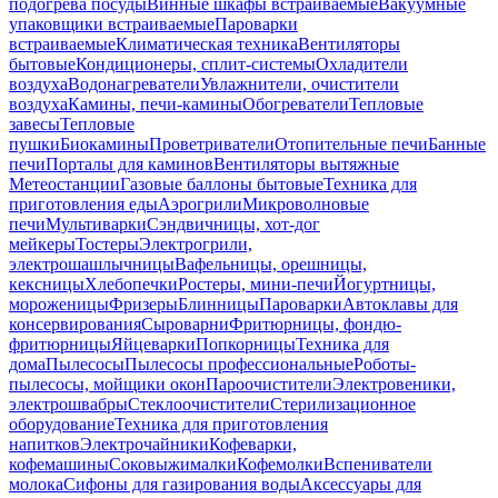
подогрева посуды
Винные шкафы встраиваемые
Вакуумные
упаковщики встраиваемые
Пароварки
встраиваемые
Климатическая техника
Вентиляторы
бытовые
Кондиционеры, сплит-системы
Охладители
воздуха
Водонагреватели
Увлажнители, очистители
воздуха
Камины, печи-камины
Обогреватели
Тепловые
завесы
Тепловые
пушки
Биокамины
Проветриватели
Отопительные печи
Банные
печи
Порталы для каминов
Вентиляторы вытяжные
Метеостанции
Газовые баллоны бытовые
Техника для
приготовления еды
Аэрогрили
Микроволновые
печи
Мультиварки
Сэндвичницы, хот-дог
мейкеры
Тостеры
Электрогрили,
электрошашлычницы
Вафельницы, орешницы,
кексницы
Хлебопечки
Ростеры, мини-печи
Йогуртницы,
мороженицы
Фризеры
Блинницы
Пароварки
Автоклавы для
консервирования
Сыроварни
Фритюрницы, фондю-
фритюрницы
Яйцеварки
Попкорницы
Техника для
дома
Пылесосы
Пылесосы профессиональные
Роботы-
пылесосы, мойщики окон
Пароочистители
Электровеники,
электрошвабры
Стеклоочистители
Стерилизационное
оборудование
Техника для приготовления
напитков
Электрочайники
Кофеварки,
кофемашины
Соковыжималки
Кофемолки
Вспениватели
молока
Сифоны для газирования воды
Аксессуары для