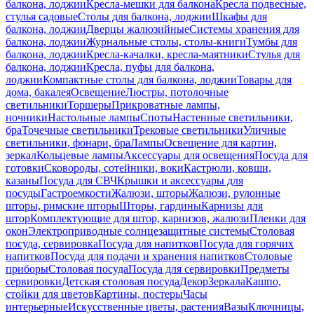
балкона, лоджии
Кресла-мешки для балкона
Кресла подвесные,
стулья садовые
Столы для балкона, лоджии
Шкафы для
балкона, лоджии
Дверцы жалюзийные
Системы хранения для
балкона, лоджии
Журнальные столы, столы-книги
Тумбы для
балкона, лоджии
Кресла-качалки, кресла-маятники
Стулья для
балкона, лоджии
Кресла, пуфы для балкона,
лоджии
Компактные столы для балкона, лоджии
Товары для
дома, бакалея
Освещение
Люстры, потолочные
светильники
Торшеры
Прикроватные лампы,
ночники
Настольные лампы
Споты
Настенные светильники,
бра
Точечные светильники
Трековые светильники
Уличные
светильники, фонари, бра
Лампы
Освещение для картин,
зеркал
Кольцевые лампы
Аксессуары для освещения
Посуда для
готовки
Сковороды, сотейники, воки
Кастрюли, ковши,
казаны
Посуда для СВЧ
Крышки и аксессуары для
посуды
Гастроемкости
Жалюзи, шторы
Жалюзи, рулонные
шторы, римские шторы
Шторы, гардины
Карнизы для
штор
Комплектующие для штор, карнизов, жалюзи
Пленки для
окон
Электроприводные солнцезащитные системы
Столовая
посуда, сервировка
Посуда для напитков
Посуда для горячих
напитков
Посуда для подачи и хранения напитков
Столовые
приборы
Столовая посуда
Посуда для сервировки
Предметы
сервировки
Детская столовая посуда
Декор
Зеркала
Кашпо,
стойки для цветов
Картины, постеры
Часы
интерьерные
Искусственные цветы, растения
Вазы
Ключницы,