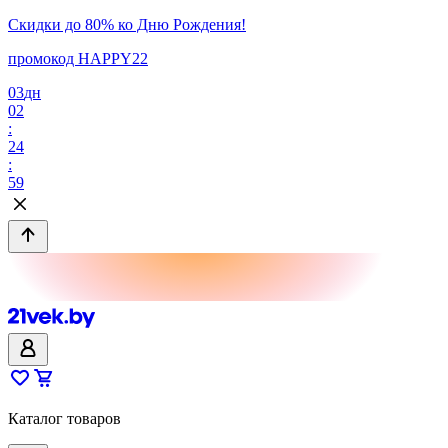
Скидки до 80% ко Дню Рождения!
промокод HAPPY22
03
дн
02
:
24
:
59
Каталог товаров