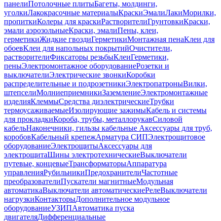
панели
Потолочные плиты
Багеты, молдинги,
уголки
Лакокрасочные материалы
Краски
Эмали
Лаки
Морилки,
пропитки
Колеры для краски
Растворители
Грунтовки
Краски,
эмали аэрозольные
Краски, эмали
Пены, клеи,
герметики
Жидкие гвозди
Герметики
Монтажная пена
Клеи для
обоев
Клеи для напольных покрытий
Очистители,
растворители
Фиксаторы резьбы
Клеи
Герметики,
пены
Электромонтажное оборудование
Розетки и
выключатели
Электрические звонки
Коробки
распределительные и подрозетники
Электропатроны
Вилки,
штепсели
Молниеприемники
Заземление
Электромонтажные
изделия
Клеммы
Средства диэлектрические
Трубки
термоусаживаемые
Изолирующие зажимы
Кабель и системы
для прокладки
Короба, трубы, металлорукав
Силовой
кабель
Наконечники, гильзы кабельные
Аксессуары для труб,
коробов
Кабельный крепеж
Арматура СИП
Электрощитовое
оборудование
Электрощиты
Аксессуары для
электрощита
Шины электротехнические
Выключатели
путевые, концевые
Трансформаторы
Аппаратура
управления
Рубильники
Предохранители
Частотные
преобразователи
Пускатели магнитные
Модульная
автоматика
Выключатели автоматические
Реле
Выключатели
нагрузки
Контакторы
Дополнительное модульное
оборудование
УЗИП
Автоматика пуска
двигателя
Дифференциальные