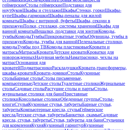
геймерские
Столы геймерские
Подставки для
ноутбуков
Шкафы и стеллажи
Шкафы
Стенки, горки
Шкафы-
купе
Шкафы-гармошки
Шкафы-пеналы для жилой
комнаты
Шкафы с витриной, буфеты
Шкафы, секции в
прихожую
Полки, стеллажи, системы хранения
Шкафы для
ванной комнаты
Вешалки, подставки для зонтов
Комоды,
тумбы
Комоды
Тумбы
Прикроватные тумбы
Обувницы, тумбы в
прихожую
Комоды, тумбы для ванной
Пеленальные столики,
комоды
Тумбы под ТВ
Комоды пластиковые
Кровати и
матрасы
Матрасы
Кровати
Детские кровати
Кроватки для
новорожденных
Надувная мебель
Наматрасники, чехлы на
матрас
Основания для
кроватей
Подматрасники
Раскладушки
Кровати-трансформеры,
шкафы-кровати
Кровати-домики
Столы
Кухонные
столы
Барные столы
Столы письменные,
компьютерные
Детские столы
Туалетные столики
Журнальные
столы
Садовые столы
Растущие столы и парты
Столы,
журнальные столики для бани
Приставные
столики
Консольные столики
Обеденные группы
Столы-
книги
Стулья
Кухонные стулья, табуреты
Барные стулья,
табуреты
Компьютерные кресла, стулья
Геймерские
кресла
Детские стулья, табуреты
Банкетки, скамьи
Садовые
кресла, стулья, табуреты
Стулья, табуреты для бани
Стульчики
для кормления
Кухня
Кухонный гарнитур
Кухонные