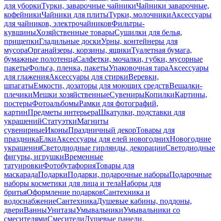
для уборки
Турки, заварочные чайники
Чайники заварочные,
кофейники
Чайники для плиты
Турки, молочники
Аксессуары
для чайников, электрочайников
Фильтры-
кувшины
Хозяйственные товары
Сушилки для белья,
прищепки
Гладильные доски
Урны, контейнеры для
мусора
Органайзеры, корзины, ящики
Туалетная бумага,
бумажные полотенца
Салфетки, мочалки, губки, мусорные
пакеты
Фольга, пленка, пакеты
Упаковочная тара
Аксессуары
для глажения
Аксессуары для стирки
Веревки,
шпагаты
Емкости, дозаторы для моющих средств
Вешалки-
плечики
Мешки хозяйственные
Сувениры
Копилки
Картины,
постеры
Фотоальбомы
Рамки для фотографий,
картин
Предметы интерьера
Шкатулки, подставки для
украшений
Статуэтки
Магниты
сувенирные
Иконы
Праздничный декор
Товары для
праздника
Елки
Аксессуары для елей новогодних
Новогодние
украшения
Светодиодные гирлянды, декорации
Светодиодные
фигуры, игрушки
Временные
татуировки
Фотобутафория
Товары для
маскарада
Подарки
Подарки, подарочные наборы
Подарочные
наборы косметики для лица и тела
Наборы для
бритья
Оформление подарков
Сантехника и
водоснабжение
Сантехника
Душевые кабины, поддоны,
двери
Ванны
Унитазы
Умывальники
Умывальники со
смесителями
Смесители
Душевые панели,