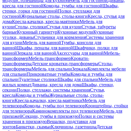
модули
Столешницы для кухни
Мебель для гостиной
Диваны,
кресла для гостиной
Комоды, тумбы для гостиной
Шкафы,
стенки, горки для гостиной
Полки, стеллажи для
гостиной
Журнальные столы, столы-книги
Кресла, стулья для
дома
Кресла-качалки, кресла-маятники
Мебель для
кухни
Столы, столики
Стулья для кухни
Стулья, табуреты
барные
Кухонный гарнитур
Кухонные модули
Кухонные
уголки, диваны
Стульчики для кормления
Системы хранения
для кухни
Мебель для ванной
Тумбы, консоли для
ванной
Шкафы, пеналы для ванной
Шкафчики, полки для
ванной
Зеркала для ванной
Аксессуары для ванной
Мебель-
трансформер
Мебель-трансформер
Кровати-
трансформеры
Детские кроватки-трансформеры
Столы-
трансформеры
Мебель для спальни
Зеркала
Комплекты мебели
для спальни
Прикроватные тумбы
Комоды и тумбы для
спальни
Туалетные столики
Шкафы для спальни
Мебель для
жилых комнат
Диваны, кресла для дома
Шкафы, стенки,
секции
Полки, стеллажи, системы хранения
Стулья,
кресла
Комоды и тумбы
Журнальные столы, столы-
книги
Кресла-качалки, кресла-маятники
Мебель для
телевизора
Комоды, тумбы под телевизор
Кронштейны, стойки
для телевизора
Каминокомплекты под телевизор
Мебель для
прихожей
Секции, тумбы в прихожую
Полки и системы
хранения в прихожую
Вешалки, подставки для
зонтов
Банкетки, скамьи
Ключницы, газетницы
Детская