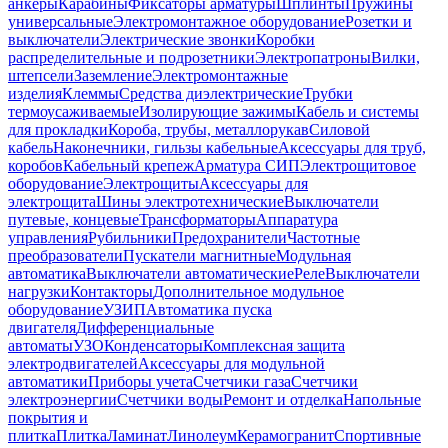
анкеры
Карабины
Фиксаторы арматуры
Шплинты
Пружины
универсальные
Электромонтажное оборудование
Розетки и
выключатели
Электрические звонки
Коробки
распределительные и подрозетники
Электропатроны
Вилки,
штепсели
Заземление
Электромонтажные
изделия
Клеммы
Средства диэлектрические
Трубки
термоусаживаемые
Изолирующие зажимы
Кабель и системы
для прокладки
Короба, трубы, металлорукав
Силовой
кабель
Наконечники, гильзы кабельные
Аксессуары для труб,
коробов
Кабельный крепеж
Арматура СИП
Электрощитовое
оборудование
Электрощиты
Аксессуары для
электрощита
Шины электротехнические
Выключатели
путевые, концевые
Трансформаторы
Аппаратура
управления
Рубильники
Предохранители
Частотные
преобразователи
Пускатели магнитные
Модульная
автоматика
Выключатели автоматические
Реле
Выключатели
нагрузки
Контакторы
Дополнительное модульное
оборудование
УЗИП
Автоматика пуска
двигателя
Дифференциальные
автоматы
УЗО
Конденсаторы
Комплексная защита
электродвигателей
Аксессуары для модульной
автоматики
Приборы учета
Счетчики газа
Счетчики
электроэнергии
Счетчики воды
Ремонт и отделка
Напольные
покрытия и
плитка
Плитка
Ламинат
Линолеум
Керамогранит
Спортивные