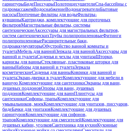
гарнитуры
Биде
Писсуары
Полотенцесушители
Спа-бассейны с
гидромассажем
Водоснабжение
Водонагреватели
Бытовые
насосы
Проточные фильтры для воды
Фильтры-
кувшины
Картриджи, комплектующие для проточных
фильтров
Магистральные фильтры, системы
сантехнические
Аксессуары для магистральных фильтров,
систем сантехнических
Трубы полипропиленовые
Фитинги
полипропиленовые
Расширительные баки,
гидроаккумуляторы
Обустройство ванной комнаты и
туалета
Мебель для ванной
Зеркала для ванной
Аксессуары для
ванной и туалета
Сиденья и чехлы для унитаза
Шторки,
карнизы для ванны
Стеклянные, пластиковые шторки для
ванны
Наборы для ванной и туалета
Зеркала
косметические
Сиденья для ванны
Коврики для ванной и
туалета
Экран-дверки в туалет
Комплектующие для мебели в
ванную
Комплектующие для сантехники
Экраны для ванн,
душевых поддонов
Опоры для ванн, душевых
поддонов
Комплектующие для ванн
Плинтусы для
сантехники
Сифоны, трапы
Комплектующие для
умывальников, моек
Комплектующие для унитазов, писсуаров,
биде
Бачки для унитазов
Комплектующие для душевых
гарнитуров
Комплектующие для сифонов,
трапов
Комплектующие для смесителей
Комплектующие для
душевых кабин, уголков
Сантехника для кухни
Кухонные
мойки
Кухонные мойки со смесителями
Смесители для