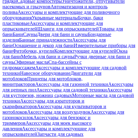
грядки
Садовые компостеры
Уничтожители, отпугиватели
насекомых и грызунов
Автоматизация и контроль
полива
Аксессуары и комплектующие для поливочного
оборудования
Укрывные материалы
Бочки, баки
пластиковые
Аксессуары и комплектующие для
опрыскивателей
Шланги для опрыскивателей
Товары для
бани
Бани
Сауны
Двери для бани и сауны
Бондарные
изделия
Банные принадлежности
Аксессуары для
бани
Оснащение и декор для бани
Измерительные приборы для
бани
Фитобочки, купели
Комплектующие для купелей
Окна
для бани
Мебель для бани и сауны
Ручки дверные для бани и
сауны
Эфирные масла
Спа-бассейны с
гидромассажем
Аксессуары и комплектующие для садовой
техники
Навесное оборудование
Двигатели для
мотоблоков
Прицепы для мотоблоков,
минитракторов
Аксессуары для газонной техники
Аксессуары
для цепных пил
Аксессуары для садовой техники
Аксессуары
для кусторезов, ножниц садовых
Моторные масла для садовой
техники
Аксессуары для аэратоторов и
скарификаторов
Аксессуары для культиваторов и
мотоблоков
Аксессуары для воздуходувок
Аксессуары для
газонокосилок
Аксессуары для бензокос и
триммеров
Аксессуары для моек высокого
давления
Аксессуары и комплектующие для
опрыскивателей
Запчасти для садовых