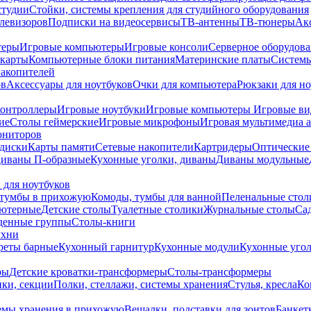
студии
Стойки, системы крепления для студийного оборудования
елевизоров
Подписки на видеосервисы
ТВ-антенны
ТВ-тюнеры
Ак
теры
Игровые компьютеры
Игровые консоли
Серверное оборудов
карты
Компьютерные блоки питания
Материнские платы
Системы
накопителей
ов
Аксессуары для ноутбуков
Очки для компьютера
Рюкзаки для но
контроллеры
Игровые ноутбуки
Игровые компьютеры
Игровые ви
ие
Столы геймерские
Игровые микрофоны
Игровая мультимедиа 
ониторов
диски
Карты памяти
Сетевые накопители
Картридеры
Оптические
иваны П-образные
Кухонные уголки, диваны
Диваны модульные
 для ноутбуков
тумбы в прихожую
Комоды, тумбы для ванной
Пеленальные стол
ьютерные
Детские столы
Туалетные столики
Журнальные столы
Са
денные группы
Столы-книги
ухни
уреты барные
Кухонный гарнитур
Кухонные модули
Кухонные угол
ры
Детские кроватки-трансформеры
Столы-трансформеры
ки, секции
Полки, стеллажи, системы хранения
Стулья, кресла
Ко
емы хранения в прихожую
Вешалки, подставки для зонтов
Банкет