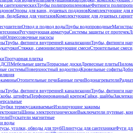
ем сантехнических
Трубы полипропиленовые
Фитинги полипроп
ддонов
Опоры для ванн, душевых поддонов
Комплектующие для 
ов, биде
Бачки для унитазов
Комплектующие для душевых гарнит
есушители
Отвод и подвод воды
Трубы водопроводные
Магистрал
антехники
Регулирующая арматура
Системы защиты от протечек
Л
ций
Опрессовочные насосы
ны
Трубы, фитинги внутренней канализации
Трубы, фитинги на
катурки
Стяжки, самонивелирующие смеси
Строительные смеси,
ки
Тротуарная плитка
ЛДСП
Мебельные щиты
Террасные доски
Древесные плиты
Пилом
ные системы
Поверхностный водоотвод
Кровельные софиты
Добо
тиляция
-камины
Отопительные печи
Банные печи
Водонагреватели
Радиат
ны
Трубы, фитинги внутренней канализации
Трубы, фитинги на
Скобы, штифты
Перфорированный крепеж
Гайки, шайбы
Заклепки
ерсальные
Трубки термоусаживаемые
Изолирующие зажимы
лектрощита
Шины электротехнические
Выключатели путевые, ко
атели
Пускатели магнитные
ки воды
усы, уголки, обводы для труб
Плинтусы для сантехники
Фуги дл