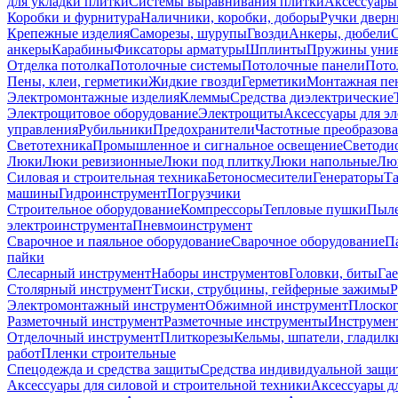
для укладки плитки
Системы выравнивания плитки
Аксессуары
Коробки и фурнитура
Наличники, коробки, доборы
Ручки дверн
Крепежные изделия
Саморезы, шурупы
Гвозди
Анкеры, дюбели
анкеры
Карабины
Фиксаторы арматуры
Шплинты
Пружины унив
Отделка потолка
Потолочные системы
Потолочные панели
Пото
Пены, клеи, герметики
Жидкие гвозди
Герметики
Монтажная пе
Электромонтажные изделия
Клеммы
Средства диэлектрические
Электрощитовое оборудование
Электрощиты
Аксессуары для э
управления
Рубильники
Предохранители
Частотные преобразов
Светотехника
Промышленное и сигнальное освещение
Светоди
Люки
Люки ревизионные
Люки под плитку
Люки напольные
Люк
Силовая и строительная техника
Бетоносмесители
Генераторы
Та
машины
Гидроинструмент
Погрузчики
Строительное оборудование
Компрессоры
Тепловые пушки
Пыле
электроинструмента
Пневмоинструмент
Сварочное и паяльное оборудование
Сварочное оборудование
П
пайки
Слесарный инструмент
Наборы инструментов
Головки, биты
Га
Столярный инструмент
Тиски, струбцины, гейферные зажимы
Р
Электромонтажный инструмент
Обжимной инструмент
Плоског
Разметочный инструмент
Разметочные инструменты
Инструмент
Отделочный инструмент
Плиткорезы
Кельмы, шпатели, гладилк
работ
Пленки строительные
Спецодежда и средства защиты
Средства индивидуальной защ
Аксессуары для силовой и строительной техники
Аксессуары дл