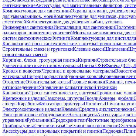
сантехнические
Аксессуары для магистральных фильтров, сист
Комплектующие для сантехники
Экраны для ванн, душевых по
для умывальников, моек
Комплектующие для унитазов, писсуар
смесителей
Комплектующие для душевых кабин, уголков
Инженерная сантехника
Инсталляции для сантехники
Полотенц
радиаторов, полотенцесушителей
Монтажные комплекты для с
систем сантехнических
Фитинги
Комплектующие для инсталля
Канализация
Тросы сантехнические, вантузы
Прочистные маши
Строительные смеси и грунтовки
Клеевые смеси
Шпатлевки
Шту
строительных смесей
Кирпичи, блоки, тротуарная плитка
Кирпичи
Строительные бло
Древесно-плитные и пиломатериалы
Плиты OSB
Фанера
ДСП, 
Кровля и водосток
Черепица и кровельные материалы
Водосточ
материалы
Шифер
Профнастил
Рулонная кровля
Кровельная вен
Отопление
Отопительные котлы
Газовые колонки
Камины, печи
антиобледенения
Управление климатической техникой
Канализация
Тросы сантехнические, вантузы
Прочистные маши
Крепежные изделия
Саморезы, шурупы
Гвозди
Анкеры, дюбели
анкеры
Карабины
Фиксаторы арматуры
Шплинты
Пружины унив
Электромонтажные изделия
Клеммы
Средства диэлектрические
Электрощитовое оборудование
Электрощиты
Аксессуары для э
управления
Рубильники
Предохранители
Частотные преобразов
Приборы учета
Счетчики газа
Счетчики электроэнергии
Счетчи
Аксессуары для напольных покрытий и плитки
Подложка
Плинт