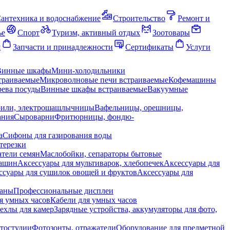
антехника и водоснабжение
Строительство
Ремонт и
ье
Спорт
Туризм, активный отдых
Зоотовары
я
Запчасти и принадлежности
Сертификаты
Услуги
Винные шкафы
Мини-холодильники
траиваемые
Микроволновые печи встраиваемые
Кофемашины
ева посуды
Винные шкафы встраиваемые
Вакуумные
рили, электрошашлычницы
Вафельницы, орешницы,
ания
Сыроварни
Фритюрницы, фондю-
а
Сифоны для газирования воды
терезки
тели семян
Маслобойки, сепараторы бытовые
машин
Аксессуары для мультиварок, хлебопечек
Аксессуары для
ссуары для сушилок овощей и фруктов
Аксессуары для
раны
Профессиональные дисплеи
я умных часов
Кабели для умных часов
ехлы для камер
Зарядные устройства, аккумуляторы для фото,
тостудии
Фотозонты, отражатели
Оборудование для предметной