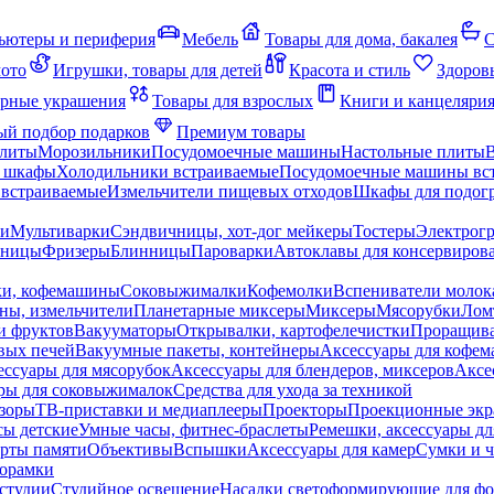
ьютеры и периферия
Мебель
Товары для дома, бакалея
С
мото
Игрушки, товары для детей
Красота и стиль
Здоров
рные украшения
Товары для взрослых
Книги и канцеляри
й подбор подарков
Премиум товары
плиты
Морозильники
Посудомоечные машины
Настольные плиты
 шкафы
Холодильники встраиваемые
Посудомоечные машины вс
встраиваемые
Измельчители пищевых отходов
Шкафы для подогр
чи
Мультиварки
Сэндвичницы, хот-дог мейкеры
Тостеры
Электрог
еницы
Фризеры
Блинницы
Пароварки
Автоклавы для консервиров
ки, кофемашины
Соковыжималки
Кофемолки
Вспениватели молок
ны, измельчители
Планетарные миксеры
Миксеры
Мясорубки
Лом
и фруктов
Вакууматоры
Открывалки, картофелечистки
Проращива
вых печей
Вакуумные пакеты, контейнеры
Аксессуары для кофе
ессуары для мясорубок
Аксессуары для блендеров, миксеров
Аксе
ры для соковыжималок
Средства для ухода за техникой
зоры
ТВ-приставки и медиаплееры
Проекторы
Проекционные эк
сы детские
Умные часы, фитнес-браслеты
Ремешки, аксессуары дл
рты памяти
Объективы
Вспышки
Аксессуары для камер
Сумки и ч
орамки
студии
Студийное освещение
Насадки светоформирующие для фо