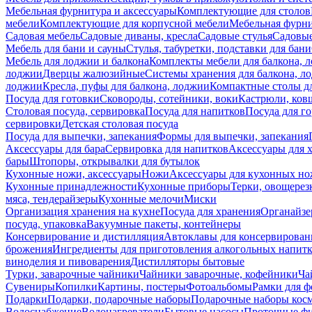
Мебельная фурнитура и аксессуары
Комплектующие для столов
мебели
Комплектующие для корпусной мебели
Мебельная фурн
Садовая мебель
Садовые диваны, кресла
Садовые стулья
Садовые
Мебель для бани и сауны
Стулья, табуретки, подставки для бани
Мебель для лоджии и балкона
Комплекты мебели для балкона, 
лоджии
Дверцы жалюзийные
Системы хранения для балкона, л
лоджии
Кресла, пуфы для балкона, лоджии
Компактные столы дл
Посуда для готовки
Сковороды, сотейники, воки
Кастрюли, ков
Столовая посуда, сервировка
Посуда для напитков
Посуда для г
сервировки
Детская столовая посуда
Посуда для выпечки, запекания
Формы для выпечки, запекания
Аксессуары для бара
Сервировка для напитков
Аксессуары для 
бары
Штопоры, открывалки для бутылок
Кухонные ножи, аксессуары
Ножи
Аксессуары для кухонных н
Кухонные принадлежности
Кухонные приборы
Терки, овощерез
мяса, тендерайзеры
Кухонные мелочи
Миски
Организация хранения на кухне
Посуда для хранения
Органайзе
посуда, упаковка
Вакуумные пакеты, контейнеры
Консервирование и дистилляция
Автоклавы для консервирован
брожения
Ингредиенты для приготовления алкогольных напит
виноделия и пивоварения
Дистилляторы бытовые
Турки, заварочные чайники
Чайники заварочные, кофейники
Ча
Сувениры
Копилки
Картины, постеры
Фотоальбомы
Рамки для ф
Подарки
Подарки, подарочные наборы
Подарочные наборы косм
Водоснабжение
Водонагреватели
Бытовые насосы
Проточные фи