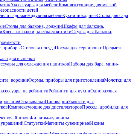
ваток
Аксессуары для мебели
Комплектующие для мягкой
безопасности детей
чели садовые
Надувная мебель
Кухни походные
Столы для сада
вые
Столы для балкона, лоджии
Шкафы для балкона,
ии
Кресла-качалки, кресла-маятники
Стулья для балкона,
роемкости
е приборы
Столовая посуда
Посуда для сервировки
Предметы
укава для выпечки
ссуары для охлаждения напитков
Наборы для бара, мини-
сита, воронки
Формы, приборы для приготовления
Молотки для
аксессуары на рейлинги
Рейлинги для кухни
Одноразовая
вирования
Открывалки
Пивоварни
Емкости для
тков
Комплектующие для дистилляторов
Прессы, дробилки для
лектрочайников
Фильтры-кувшины
я украшений
Статуэтки
Магниты сувенирные
Иконы
ля проточных фильтров
Магистральные фильтры, системы