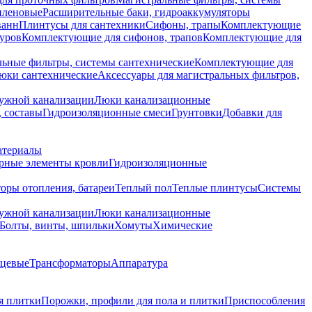
иленовые
Расширительные баки, гидроаккумуляторы
ванн
Плинтусы для сантехники
Сифоны, трапы
Комплектующие
уров
Комплектующие для сифонов, трапов
Комплектующие для
ьные фильтры, системы сантехнические
Комплектующие для
юки сантехнические
Аксессуары для магистральных фильтров,
ружной канализации
Люки канализационные
 составы
Гидроизоляционные смеси
Грунтовки
Добавки для
атериалы
рные элементы кровли
Гидроизоляционные
оры отопления, батареи
Теплый пол
Теплые плинтусы
Системы
ружной канализации
Люки канализационные
Болты, винты, шпильки
Хомуты
Химические
нцевые
Трансформаторы
Аппаратура
я плитки
Порожки, профили для пола и плитки
Приспособления