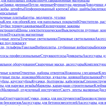
 для напольных покрытий
Реставрационные материалы
ые
Замки дверные
Петли дверные
Фурнитура дверная
Доводчики 
Скобы, штифты
Перфорированный крепеж
Гайки, шайбы
Заклепки
ерсальные
лочные плиты
Багеты, молдинги, уголки
на
Клеи для обоев
Клеи для напольных покрытий
Очистители, рас
Трубки термоусаживаемые
Изолирующие зажимы
лектрощита
Шины электротехнические
Выключатели путевые, ко
атели
Пускатели магнитные
одные ленты
Точечные светильники
Трековые светильники
Аксесс
и под покраску
ли, тельферы
Такелаж
Виброплиты, глубинные вибраторы
Бензор
сосы профессиональные
Стружкоотсосы
Домкраты
Аксессуары д
аяльное оборудование
Сварочные маски, аксессуары
Комплектующ
ечные ключи
Отвертки, наборы отверток
Ножницы слесарные
Кле
учные пилы, ножовки
Молотки, кувалды, киянки
Напильники
Ру
убцы, круглогубцы
Кусачки, болторезы, кабелерезы
Специнструм
ы для нарезки резьбы
Маркеры, карандаши строительные
Клейма
и
Малярный, отделочный инструмент
Скотч, ленты малярные
Дисп
иты
Огнетушители
Сумки, пояса для инструментов
Производствен
я бензорезов
Аксессуары для бетоносмесителей
Аксессуары для 