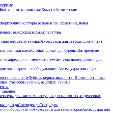
дверные
Болты, винты, шпильки
Хомуты
Химические
творители
Фиксаторы резьбы
Клеи
Герметики, пены
нцевые
Трансформаторы
Аппаратура
уары для светотехники
Аксессуары для светодиодных лент
езы, резчики швов
Стойки, дрели для бурения
Затирочные
ля компрессоров, пневмосистем
Системы пылеудаления для
ие для сварочного оборудования
Аксессуары для сварки,
щи строительные
Зубила, керны, выколотки
Щетки слесарные
чные стамески
Рубанки, рашпили ручные
енты
 ударные
енсеры для скотча
Аксессуары для малярных, отделочных
ная одежда
Спецодежда
Спецобувь
виброоборудования
Аксессуары для генераторов
Аксессуары для