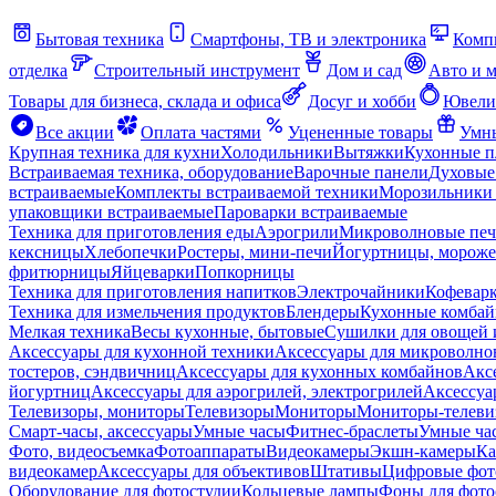
Бытовая техника
Смартфоны, ТВ и электроника
Комп
отделка
Строительный инструмент
Дом и сад
Авто и 
Товары для бизнеса, склада и офиса
Досуг и хобби
Ювели
Все акции
Оплата частями
Уцененные товары
Умны
Крупная техника для кухни
Холодильники
Вытяжки
Кухонные 
Встраиваемая техника, оборудование
Варочные панели
Духовые
встраиваемые
Комплекты встраиваемой техники
Морозильники 
упаковщики встраиваемые
Пароварки встраиваемые
Техника для приготовления еды
Аэрогрили
Микроволновые пе
кексницы
Хлебопечки
Ростеры, мини-печи
Йогуртницы, морож
фритюрницы
Яйцеварки
Попкорницы
Техника для приготовления напитков
Электрочайники
Кофевар
Техника для измельчения продуктов
Блендеры
Кухонные комбай
Мелкая техника
Весы кухонные, бытовые
Сушилки для овощей 
Аксессуары для кухонной техники
Аксессуары для микроволно
тостеров, сэндвичниц
Аксессуары для кухонных комбайнов
Акс
йогуртниц
Аксессуары для аэрогрилей, электрогрилей
Аксессуа
Телевизоры, мониторы
Телевизоры
Мониторы
Мониторы-телеви
Смарт-часы, аксессуары
Умные часы
Фитнес-браслеты
Умные ча
Фото, видеосъемка
Фотоаппараты
Видеокамеры
Экшн-камеры
Ка
видеокамер
Аксессуары для объективов
Штативы
Цифровые фот
Оборудование для фотостудии
Кольцевые лампы
Фоны для фото