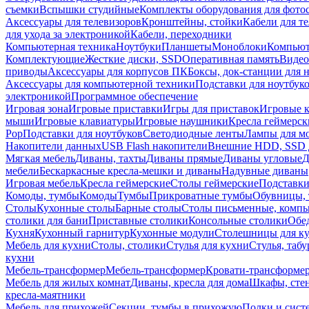
съемки
Вспышки студийные
Комплекты оборудования для фото
Аксессуары для телевизоров
Кронштейны, стойки
Кабели для т
для ухода за электроникой
Кабели, переходники
Компьютерная техника
Ноутбуки
Планшеты
Моноблоки
Компью
Комплектующие
Жесткие диски, SSD
Оперативная память
Видео
приводы
Аксессуары для корпусов ПК
Боксы, док-станции для 
Аксессуары для компьютерной техники
Подставки для ноутбук
электроникой
Программное обеспечение
Игровая зона
Игровые приставки
Игры для приставок
Игровые 
мыши
Игровые клавиатуры
Игровые наушники
Кресла геймерск
Pop
Подставки для ноутбуков
Светодиодные ленты
Лампы для м
Накопители данных
USB Flash накопители
Внешние HDD, SSD 
Мягкая мебель
Диваны, тахты
Диваны прямые
Диваны угловые
Д
мебели
Бескаркасные кресла-мешки и диваны
Надувные диваны
Игровая мебель
Кресла геймерские
Столы геймерские
Подставки
Комоды, тумбы
Комоды
Тумбы
Прикроватные тумбы
Обувницы, 
Столы
Кухонные столы
Барные столы
Столы письменные, комп
столики для бани
Приставные столики
Консольные столики
Обе
Кухня
Кухонный гарнитур
Кухонные модули
Столешницы для к
Мебель для кухни
Столы, столики
Стулья для кухни
Стулья, таб
кухни
Мебель-трансформер
Мебель-трансформер
Кровати-трансформе
Мебель для жилых комнат
Диваны, кресла для дома
Шкафы, стен
кресла-маятники
Мебель для прихожей
Секции, тумбы в прихожую
Полки и сист