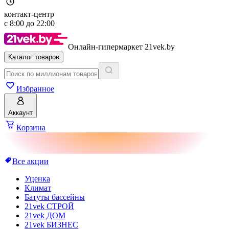
контакт-центр
с
8:00
до
22:00
Онлайн-гипермаркет 21vek.by
Каталог товаров
Избранное
Аккаунт
Корзина
Все акции
Уценка
Климат
Батуты бассейны
21vek СТРОЙ
21vek ДОМ
21vek БИЗНЕС