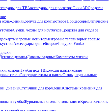
сессуары для ТВ
Аксессуары для проектора
Очки 3D
Средства
ание
 охлаждения
Корпуса для компьютеров
Процессоры
Оптические
утбуков
Сумки, чехлы для ноутбуков
Средства для ухода за
деокарты
Игровые мониторы
Игровые телевизоры
Игровые
акустика
Аксессуары для геймеров
Фигурки Funko
 диски
Детские диваны
Диваны садовые
Комплекты мягкой
ики, комоды
Тумбы под ТВ
Комоды пластиковые
довые столы
Растущие столы и парты
Столы, журнальные
ки, диваны
Стульчики для кормления
Системы хранения для
моды и тумбы
Журнальные столы, столы-книги
Кресла-качалки,
ки, скамьи
Ключницы, газетницы