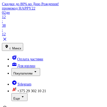
Скидки до 80% ко Дню Рождения!
промокод HAPPY22
02
дн
12
:
38
:
12
г. Минск
Оплата частями
Для юрлиц
Покупателям
Telegram
+375 29
302 10 21
Еще