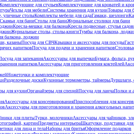
Комплектующие для стульев
Комплектующие для кроватей и кро
итура
Чехлы для мебели
Системы хранения для кухни
Товары для 
, уличные столы
Комплекты мебели для сада
Гамаки, шезлонги
Ка
Скамьи для бани
Столы для бани
Журнальные столики для бани
лоджии
Кресла-мешки для балкона
Кресла подвесные, стулья садо
оджии
Журнальные столы, столы-книги
Тумбы для балкона, лодж
я балкона, лоджии
ши, казаны
Посуда для СВЧ
Крышки и аксессуары для посуды
Гаст
орячих напитков
Посуда для подачи и хранения напитков
Столовы
Посуда для запекания
Аксессуары для выпечки
Бумага, фольга, р
хранения напитков
Аксессуары для приготовления коктейлей
Аксе
ожей
Ножеточки и комплектующие
ки
Разделочные доски
Кухонные термометры, таймеры
Дуршлаги, 
ры для кухни
Органайзеры для специй
Посуда для ланча
Полки и 
ия
Аксессуары для консервирования
Приспособления для консер
ков
Аксессуары для приготовления и хранения алкогольных напи
йники для плиты
Турки, молочники
Аксессуары для чайников, э
отографий, картин
Предметы интерьера
Шкатулки, подставки дл
етики для лица и тела
Наборы для бритья
Оформление подарков
льтры для воды
Фильтры-кувшины
Картриджи, комплектующие д