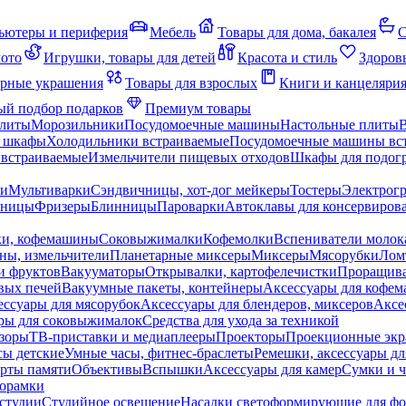
ьютеры и периферия
Мебель
Товары для дома, бакалея
С
мото
Игрушки, товары для детей
Красота и стиль
Здоров
рные украшения
Товары для взрослых
Книги и канцеляри
й подбор подарков
Премиум товары
плиты
Морозильники
Посудомоечные машины
Настольные плиты
 шкафы
Холодильники встраиваемые
Посудомоечные машины вс
встраиваемые
Измельчители пищевых отходов
Шкафы для подогр
чи
Мультиварки
Сэндвичницы, хот-дог мейкеры
Тостеры
Электрог
еницы
Фризеры
Блинницы
Пароварки
Автоклавы для консервиров
ки, кофемашины
Соковыжималки
Кофемолки
Вспениватели молок
ны, измельчители
Планетарные миксеры
Миксеры
Мясорубки
Лом
и фруктов
Вакууматоры
Открывалки, картофелечистки
Проращива
вых печей
Вакуумные пакеты, контейнеры
Аксессуары для кофе
ессуары для мясорубок
Аксессуары для блендеров, миксеров
Аксе
ры для соковыжималок
Средства для ухода за техникой
зоры
ТВ-приставки и медиаплееры
Проекторы
Проекционные эк
сы детские
Умные часы, фитнес-браслеты
Ремешки, аксессуары дл
рты памяти
Объективы
Вспышки
Аксессуары для камер
Сумки и ч
орамки
студии
Студийное освещение
Насадки светоформирующие для фо