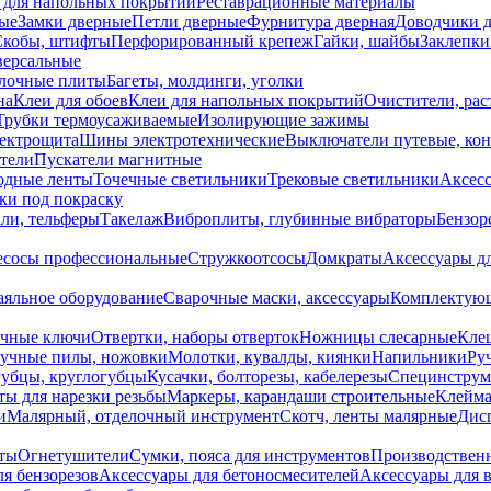
 для напольных покрытий
Реставрационные материалы
ые
Замки дверные
Петли дверные
Фурнитура дверная
Доводчики 
Скобы, штифты
Перфорированный крепеж
Гайки, шайбы
Заклепки
ерсальные
лочные плиты
Багеты, молдинги, уголки
на
Клеи для обоев
Клеи для напольных покрытий
Очистители, рас
Трубки термоусаживаемые
Изолирующие зажимы
лектрощита
Шины электротехнические
Выключатели путевые, ко
атели
Пускатели магнитные
одные ленты
Точечные светильники
Трековые светильники
Аксесс
и под покраску
ли, тельферы
Такелаж
Виброплиты, глубинные вибраторы
Бензор
сосы профессиональные
Стружкоотсосы
Домкраты
Аксессуары д
аяльное оборудование
Сварочные маски, аксессуары
Комплектующ
ечные ключи
Отвертки, наборы отверток
Ножницы слесарные
Кле
учные пилы, ножовки
Молотки, кувалды, киянки
Напильники
Ру
убцы, круглогубцы
Кусачки, болторезы, кабелерезы
Специнструм
ы для нарезки резьбы
Маркеры, карандаши строительные
Клейма
и
Малярный, отделочный инструмент
Скотч, ленты малярные
Дисп
иты
Огнетушители
Сумки, пояса для инструментов
Производствен
я бензорезов
Аксессуары для бетоносмесителей
Аксессуары для 