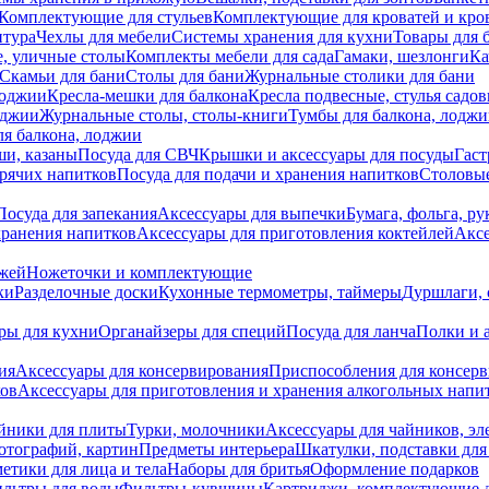
Комплектующие для стульев
Комплектующие для кроватей и кро
итура
Чехлы для мебели
Системы хранения для кухни
Товары для 
, уличные столы
Комплекты мебели для сада
Гамаки, шезлонги
Ка
Скамьи для бани
Столы для бани
Журнальные столики для бани
лоджии
Кресла-мешки для балкона
Кресла подвесные, стулья садо
оджии
Журнальные столы, столы-книги
Тумбы для балкона, лодж
я балкона, лоджии
ши, казаны
Посуда для СВЧ
Крышки и аксессуары для посуды
Гаст
орячих напитков
Посуда для подачи и хранения напитков
Столовы
Посуда для запекания
Аксессуары для выпечки
Бумага, фольга, р
хранения напитков
Аксессуары для приготовления коктейлей
Аксе
ожей
Ножеточки и комплектующие
ки
Разделочные доски
Кухонные термометры, таймеры
Дуршлаги, 
ры для кухни
Органайзеры для специй
Посуда для ланча
Полки и 
ия
Аксессуары для консервирования
Приспособления для консер
ков
Аксессуары для приготовления и хранения алкогольных напи
йники для плиты
Турки, молочники
Аксессуары для чайников, э
отографий, картин
Предметы интерьера
Шкатулки, подставки дл
етики для лица и тела
Наборы для бритья
Оформление подарков
льтры для воды
Фильтры-кувшины
Картриджи, комплектующие д