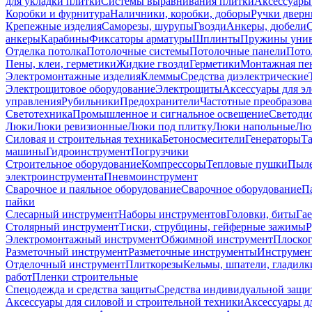
для укладки плитки
Системы выравнивания плитки
Аксессуары
Коробки и фурнитура
Наличники, коробки, доборы
Ручки дверн
Крепежные изделия
Саморезы, шурупы
Гвозди
Анкеры, дюбели
анкеры
Карабины
Фиксаторы арматуры
Шплинты
Пружины унив
Отделка потолка
Потолочные системы
Потолочные панели
Пото
Пены, клеи, герметики
Жидкие гвозди
Герметики
Монтажная пе
Электромонтажные изделия
Клеммы
Средства диэлектрические
Электрощитовое оборудование
Электрощиты
Аксессуары для э
управления
Рубильники
Предохранители
Частотные преобразов
Светотехника
Промышленное и сигнальное освещение
Светоди
Люки
Люки ревизионные
Люки под плитку
Люки напольные
Люк
Силовая и строительная техника
Бетоносмесители
Генераторы
Та
машины
Гидроинструмент
Погрузчики
Строительное оборудование
Компрессоры
Тепловые пушки
Пыле
электроинструмента
Пневмоинструмент
Сварочное и паяльное оборудование
Сварочное оборудование
П
пайки
Слесарный инструмент
Наборы инструментов
Головки, биты
Га
Столярный инструмент
Тиски, струбцины, гейферные зажимы
Р
Электромонтажный инструмент
Обжимной инструмент
Плоског
Разметочный инструмент
Разметочные инструменты
Инструмент
Отделочный инструмент
Плиткорезы
Кельмы, шпатели, гладилк
работ
Пленки строительные
Спецодежда и средства защиты
Средства индивидуальной защ
Аксессуары для силовой и строительной техники
Аксессуары дл