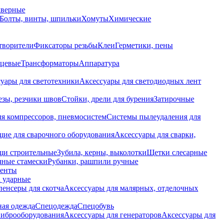
дверные
Болты, винты, шпильки
Хомуты
Химические
творители
Фиксаторы резьбы
Клеи
Герметики, пены
нцевые
Трансформаторы
Аппаратура
уары для светотехники
Аксессуары для светодиодных лент
езы, резчики швов
Стойки, дрели для бурения
Затирочные
ля компрессоров, пневмосистем
Системы пылеудаления для
ие для сварочного оборудования
Аксессуары для сварки,
щи строительные
Зубила, керны, выколотки
Щетки слесарные
чные стамески
Рубанки, рашпили ручные
енты
 ударные
енсеры для скотча
Аксессуары для малярных, отделочных
ная одежда
Спецодежда
Спецобувь
виброоборудования
Аксессуары для генераторов
Аксессуары для