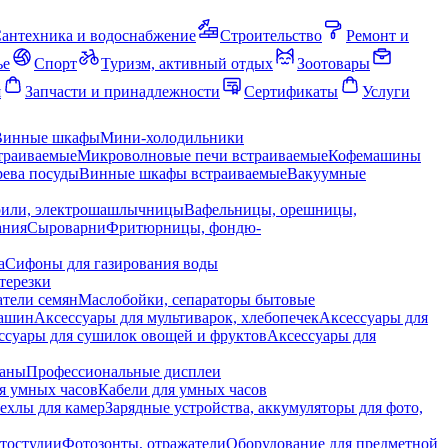
антехника и водоснабжение
Строительство
Ремонт и
ье
Спорт
Туризм, активный отдых
Зоотовары
я
Запчасти и принадлежности
Сертификаты
Услуги
Винные шкафы
Мини-холодильники
траиваемые
Микроволновые печи встраиваемые
Кофемашины
ева посуды
Винные шкафы встраиваемые
Вакуумные
рили, электрошашлычницы
Вафельницы, орешницы,
ания
Сыроварни
Фритюрницы, фондю-
а
Сифоны для газирования воды
терезки
тели семян
Маслобойки, сепараторы бытовые
машин
Аксессуары для мультиварок, хлебопечек
Аксессуары для
ссуары для сушилок овощей и фруктов
Аксессуары для
раны
Профессиональные дисплеи
я умных часов
Кабели для умных часов
ехлы для камер
Зарядные устройства, аккумуляторы для фото,
тостудии
Фотозонты, отражатели
Оборудование для предметной