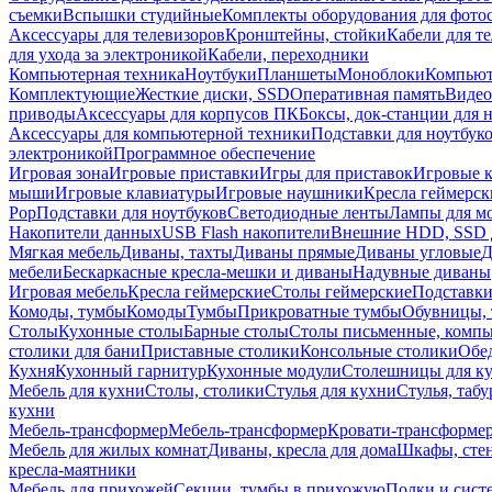
съемки
Вспышки студийные
Комплекты оборудования для фото
Аксессуары для телевизоров
Кронштейны, стойки
Кабели для т
для ухода за электроникой
Кабели, переходники
Компьютерная техника
Ноутбуки
Планшеты
Моноблоки
Компью
Комплектующие
Жесткие диски, SSD
Оперативная память
Видео
приводы
Аксессуары для корпусов ПК
Боксы, док-станции для 
Аксессуары для компьютерной техники
Подставки для ноутбук
электроникой
Программное обеспечение
Игровая зона
Игровые приставки
Игры для приставок
Игровые 
мыши
Игровые клавиатуры
Игровые наушники
Кресла геймерск
Pop
Подставки для ноутбуков
Светодиодные ленты
Лампы для м
Накопители данных
USB Flash накопители
Внешние HDD, SSD 
Мягкая мебель
Диваны, тахты
Диваны прямые
Диваны угловые
Д
мебели
Бескаркасные кресла-мешки и диваны
Надувные диваны
Игровая мебель
Кресла геймерские
Столы геймерские
Подставки
Комоды, тумбы
Комоды
Тумбы
Прикроватные тумбы
Обувницы, 
Столы
Кухонные столы
Барные столы
Столы письменные, комп
столики для бани
Приставные столики
Консольные столики
Обе
Кухня
Кухонный гарнитур
Кухонные модули
Столешницы для к
Мебель для кухни
Столы, столики
Стулья для кухни
Стулья, таб
кухни
Мебель-трансформер
Мебель-трансформер
Кровати-трансформе
Мебель для жилых комнат
Диваны, кресла для дома
Шкафы, стен
кресла-маятники
Мебель для прихожей
Секции, тумбы в прихожую
Полки и сист