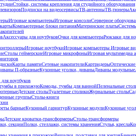
студии
Стойки, системы крепления для студийного оборудования
елевизоров
Подписки на видеосервисы
ТВ-антенны
ТВ-тюнеры
Ак
теры
Игровые компьютеры
Игровые консоли
Серверное оборудов
карты
Компьютерные блоки питания
Материнские платы
Системы
накопителей
ов
Аксессуары для ноутбуков
Очки для компьютера
Рюкзаки для но
контроллеры
Игровые ноутбуки
Игровые компьютеры
Игровые ви
ие
Столы геймерские
Игровые микрофоны
Игровая мультимедиа 
ониторов
диски
Карты памяти
Сетевые накопители
Картридеры
Оптические
иваны П-образные
Кухонные уголки, диваны
Диваны модульные
 для ноутбуков
тумбы в прихожую
Комоды, тумбы для ванной
Пеленальные стол
ьютерные
Детские столы
Туалетные столики
Журнальные столы
Са
денные группы
Столы-книги
ухни
уреты барные
Кухонный гарнитур
Кухонные модули
Кухонные угол
ры
Детские кроватки-трансформеры
Столы-трансформеры
ки, секции
Полки, стеллажи, системы хранения
Стулья, кресла
Ко
емы хранения в прихожую
Вешалки, подставки для зонтов
Банкет