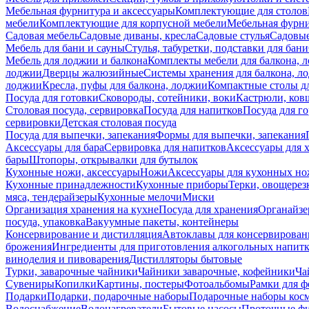
Мебельная фурнитура и аксессуары
Комплектующие для столов
мебели
Комплектующие для корпусной мебели
Мебельная фурн
Садовая мебель
Садовые диваны, кресла
Садовые стулья
Садовые
Мебель для бани и сауны
Стулья, табуретки, подставки для бани
Мебель для лоджии и балкона
Комплекты мебели для балкона, 
лоджии
Дверцы жалюзийные
Системы хранения для балкона, л
лоджии
Кресла, пуфы для балкона, лоджии
Компактные столы дл
Посуда для готовки
Сковороды, сотейники, воки
Кастрюли, ков
Столовая посуда, сервировка
Посуда для напитков
Посуда для г
сервировки
Детская столовая посуда
Посуда для выпечки, запекания
Формы для выпечки, запекания
Аксессуары для бара
Сервировка для напитков
Аксессуары для 
бары
Штопоры, открывалки для бутылок
Кухонные ножи, аксессуары
Ножи
Аксессуары для кухонных н
Кухонные принадлежности
Кухонные приборы
Терки, овощерез
мяса, тендерайзеры
Кухонные мелочи
Миски
Организация хранения на кухне
Посуда для хранения
Органайзе
посуда, упаковка
Вакуумные пакеты, контейнеры
Консервирование и дистилляция
Автоклавы для консервирован
брожения
Ингредиенты для приготовления алкогольных напит
виноделия и пивоварения
Дистилляторы бытовые
Турки, заварочные чайники
Чайники заварочные, кофейники
Ча
Сувениры
Копилки
Картины, постеры
Фотоальбомы
Рамки для ф
Подарки
Подарки, подарочные наборы
Подарочные наборы косм
Водоснабжение
Водонагреватели
Бытовые насосы
Проточные фи