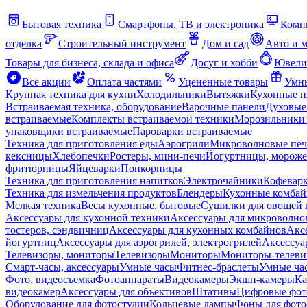
Бытовая техника
Смартфоны, ТВ и электроника
Комп
отделка
Строительный инструмент
Дом и сад
Авто и 
Товары для бизнеса, склада и офиса
Досуг и хобби
Ювели
Все акции
Оплата частями
Уцененные товары
Умны
Крупная техника для кухни
Холодильники
Вытяжки
Кухонные 
Встраиваемая техника, оборудование
Варочные панели
Духовые
встраиваемые
Комплекты встраиваемой техники
Морозильники 
упаковщики встраиваемые
Пароварки встраиваемые
Техника для приготовления еды
Аэрогрили
Микроволновые пе
кексницы
Хлебопечки
Ростеры, мини-печи
Йогуртницы, морож
фритюрницы
Яйцеварки
Попкорницы
Техника для приготовления напитков
Электрочайники
Кофевар
Техника для измельчения продуктов
Блендеры
Кухонные комбай
Мелкая техника
Весы кухонные, бытовые
Сушилки для овощей 
Аксессуары для кухонной техники
Аксессуары для микроволно
тостеров, сэндвичниц
Аксессуары для кухонных комбайнов
Акс
йогуртниц
Аксессуары для аэрогрилей, электрогрилей
Аксессуа
Телевизоры, мониторы
Телевизоры
Мониторы
Мониторы-телеви
Смарт-часы, аксессуары
Умные часы
Фитнес-браслеты
Умные ча
Фото, видеосъемка
Фотоаппараты
Видеокамеры
Экшн-камеры
Ка
видеокамер
Аксессуары для объективов
Штативы
Цифровые фот
Оборудование для фотостудии
Кольцевые лампы
Фоны для фото