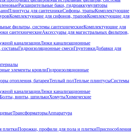
иленовые
Расширительные баки, гидроаккумуляторы
ванн
Плинтусы для сантехники
Сифоны, трапы
Комплектующие
уров
Комплектующие для сифонов, трапов
Комплектующие для
ьные фильтры, системы сантехнические
Комплектующие для
юки сантехнические
Аксессуары для магистральных фильтров,
ружной канализации
Люки канализационные
 составы
Гидроизоляционные смеси
Грунтовки
Добавки для
атериалы
рные элементы кровли
Гидроизоляционные
оры отопления, батареи
Теплый пол
Теплые плинтусы
Системы
ружной канализации
Люки канализационные
Болты, винты, шпильки
Хомуты
Химические
нцевые
Трансформаторы
Аппаратура
я плитки
Порожки, профили для пола и плитки
Приспособления