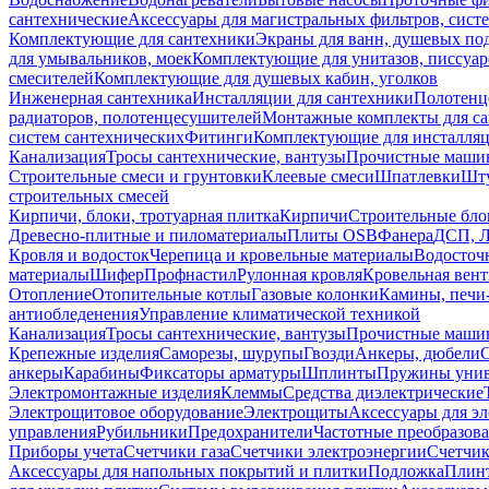
сантехнические
Аксессуары для магистральных фильтров, сист
Комплектующие для сантехники
Экраны для ванн, душевых по
для умывальников, моек
Комплектующие для унитазов, писсуар
смесителей
Комплектующие для душевых кабин, уголков
Инженерная сантехника
Инсталляции для сантехники
Полотенц
радиаторов, полотенцесушителей
Монтажные комплекты для с
систем сантехнических
Фитинги
Комплектующие для инсталля
Канализация
Тросы сантехнические, вантузы
Прочистные маши
Строительные смеси и грунтовки
Клеевые смеси
Шпатлевки
Шту
строительных смесей
Кирпичи, блоки, тротуарная плитка
Кирпичи
Строительные бло
Древесно-плитные и пиломатериалы
Плиты OSB
Фанера
ДСП, 
Кровля и водосток
Черепица и кровельные материалы
Водосточ
материалы
Шифер
Профнастил
Рулонная кровля
Кровельная вен
Отопление
Отопительные котлы
Газовые колонки
Камины, печи
антиобледенения
Управление климатической техникой
Канализация
Тросы сантехнические, вантузы
Прочистные маши
Крепежные изделия
Саморезы, шурупы
Гвозди
Анкеры, дюбели
анкеры
Карабины
Фиксаторы арматуры
Шплинты
Пружины унив
Электромонтажные изделия
Клеммы
Средства диэлектрические
Электрощитовое оборудование
Электрощиты
Аксессуары для э
управления
Рубильники
Предохранители
Частотные преобразов
Приборы учета
Счетчики газа
Счетчики электроэнергии
Счетчи
Аксессуары для напольных покрытий и плитки
Подложка
Плинт