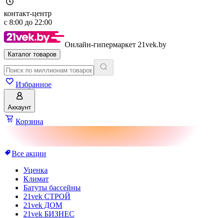
контакт-центр
с
8:00
до
22:00
Онлайн-гипермаркет 21vek.by
Каталог товаров
Избранное
Аккаунт
Корзина
Все акции
Уценка
Климат
Батуты бассейны
21vek СТРОЙ
21vek ДОМ
21vek БИЗНЕС