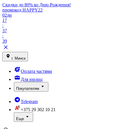
Скидки до 80% ко Дню Рождения!
промокод HAPPY22
02
дн
17
:
37
:
39
г. Минск
Оплата частями
Для юрлиц
Покупателям
Telegram
+375 29
302 10 21
Еще