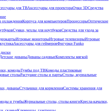
сессуары для ТВ
Аксессуары для проектора
Очки 3D
Средства
ание
 охлаждения
Корпуса для компьютеров
Процессоры
Оптические
утбуков
Сумки, чехлы для ноутбуков
Средства для ухода за
деокарты
Игровые мониторы
Игровые телевизоры
Игровые
акустика
Аксессуары для геймеров
Фигурки Funko
 диски
Детские диваны
Диваны садовые
Комплекты мягкой
ики, комоды
Тумбы под ТВ
Комоды пластиковые
довые столы
Растущие столы и парты
Столы, журнальные
ки, диваны
Стульчики для кормления
Системы хранения для
моды и тумбы
Журнальные столы, столы-книги
Кресла-качалки,
ки, скамьи
Ключницы, газетницы