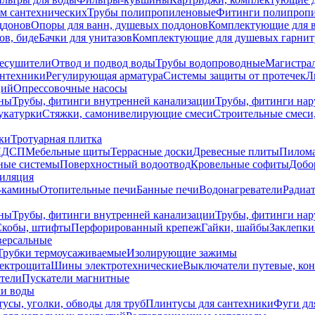
ем сантехнических
Трубы полипропиленовые
Фитинги полипроп
ддонов
Опоры для ванн, душевых поддонов
Комплектующие для 
ов, биде
Бачки для унитазов
Комплектующие для душевых гарнит
есушители
Отвод и подвод воды
Трубы водопроводные
Магистрал
антехники
Регулирующая арматура
Системы защиты от протечек
Л
ций
Опрессовочные насосы
ны
Трубы, фитинги внутренней канализации
Трубы, фитинги на
катурки
Стяжки, самонивелирующие смеси
Строительные смеси,
ки
Тротуарная плитка
ЛДСП
Мебельные щиты
Террасные доски
Древесные плиты
Пилом
ные системы
Поверхностный водоотвод
Кровельные софиты
Добо
тиляция
-камины
Отопительные печи
Банные печи
Водонагреватели
Радиат
ны
Трубы, фитинги внутренней канализации
Трубы, фитинги на
Скобы, штифты
Перфорированный крепеж
Гайки, шайбы
Заклепки
ерсальные
Трубки термоусаживаемые
Изолирующие зажимы
лектрощита
Шины электротехнические
Выключатели путевые, ко
атели
Пускатели магнитные
ки воды
усы, уголки, обводы для труб
Плинтусы для сантехники
Фуги дл