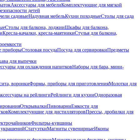
ваток
Аксессуары для мебели
Комплектующие для мягкой
безопасности детей
чели садовые
Надувная мебель
Кухни походные
Столы для сада
вые
Столы для балкона, лоджии
Шкафы для балкона,
ии
Кресла-качалки, кресла-маятники
Стулья для балкона,
роемкости
е приборы
Столовая посуда
Посуда для сервировки
Предметы
укава для выпечки
ссуары для охлаждения напитков
Наборы для бара, мини-
сита, воронки
Формы, приборы для приготовления
Молотки для
аксессуары на рейлинги
Рейлинги для кухни
Одноразовая
вирования
Открывалки
Пивоварни
Емкости для
тков
Комплектующие для дистилляторов
Прессы, дробилки для
лектрочайников
Фильтры-кувшины
я украшений
Статуэтки
Магниты сувенирные
Иконы
ля проточных фильтров
Магистральные фильтры, системы